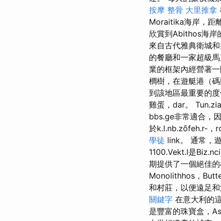
按摩 整骨
大里推拿
Moraitika海岸
欣賞到Abithos海
來自古代雅典衛城和美
的餐廳和一家超級馬克
業的框架內經營著
櫚樹，在遊艇港（
到該地區最重要的度
雞蛋，dar。 Tun.
bbs.ge非常適合，
於k.l.nb.zõfeh.r
學徒
link。 通
1100.Vekt.l是Biz.nc
期提供了一個絕佳
Monolithhos，B
和村莊，以便遠足
關鍵字
在意大利的
是豐富的珠寶盒，Asc