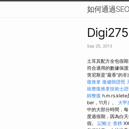
如何通過SE
Digi275
Sep 25, 2013
土耳其配方全包假期
符合適用的數據保
突尼斯是“最香”的
復推拿
復健師證照
統整復推拿技術士證照
師整復
h.m.rs.k
ber，11月）。
大甲
中的大部分時間，每日
度過假期，因為白天
假。
記帳士 查榜
XX