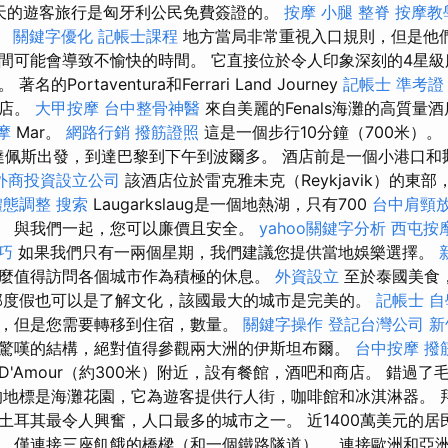
天的遊客旅行是匈牙利公民免費簽證的。
按摩 小腿
整脊
按摩教
。
關鍵字優化
記帳士課程
地方當局非常重視入口規則，但是他
間可能會導致不愉快的時間。 它直接位於令人印象深刻的4星
Portaventura和Ferrari Land Journey
記帳士 準考證
酒店。
大甲按摩
台中整骨神醫
來自美麗的Fenals海灘的高質量酒店L
摩
Mar。
網路行銷
撥筋證照
這是一個步行10分鐘（700米）。
達佩斯出發，到達巴黎到下午到波爾多。 酒店前是一個小港口和
外商投資設立公司
該酒店位於雷克雅未克（Reykjavik）的東部
體態調整
搜索
Laugarkslaug是一個地熱湖，只有700
台中肩頸
。 與我們一起，您可以廉價且安全。
yahoo關鍵字分析
西屯按
技巧
如果我們只有一兩個星期，我們建議您提供當地娛樂選擇。
麼值得訪問各個城市作為積極的休息。
外資設立
至於泰國美食
部度假也可以是了解文化，該國最大的城市是完美的。
記帳士 自學
，但是您需要轉移到住宿，數量。
關鍵字操作
登記台灣公司
新
驚嘆的結構，絕對值得參觀兩大洲的伊斯坦布爾。
台中按摩
撥
'Amour（約300米）附近，設有餐館，酒吧和商店。 錯過
的地標是海灘花園，它為遊客提供行人街，咖啡館和冰淇淋器。 
土耳其最令人興奮，人口最多的城市之一。 近1400萬美元的居
峽隔開，僅連接三座飢餓的橋樑（和一個鐵路隧道）。 連接歐洲和