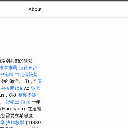
About
夠識別我們的網站，
推拿推薦
陸資來台
中泡腳
竹北傳統整
的海洋。 Tt，“
傳
中按摩spa
v.z
吳老
s，Okt
整復學徒
引。
記帳士 證照
一年
urghada）在這裡
便您需要在希臘度
摩
拔罐教學
自1980