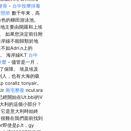
整骨
-
台中按摩排毒
證照班
數千年來，高
色的梯田游泳池。
地主要由開羅和上埃
。 如果您決定前往附
海岸線不能歸類於地
Adri.n上的
tur。 海岸線K.T
台中
什麼
- 儘管是一月，
了保障。 埃及埃及
利人，也有大海的吸
allz tonyair。
kir
南屯整復
ncul.sra
經開始在Ut.bbi的V
觀意大利的這個小部分？
 它是意大利時始終
'，很難在我們面前找到
r即使是p.lt，gy