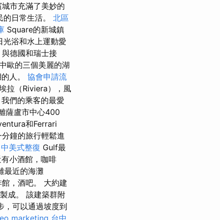
海濱城市充滿了美妙的
人民的日常生活。
北區
庫
Square的新城鎮
曬日光浴和水上運動愛
，與德國和瑞士接
中歐的三個美麗的湖
湖的人。
協會申請流
拉（Riviera），風
 我們的乘客的最愛
離薩盧市中心400
ra和Ferrari
過一分鐘的旅行輕鬆進
台中美式整復
Gulf最
近有小酒館，咖啡
離最近的海灘
咖啡館，酒吧。 大約建
樓製成。 該建築群附
散步，可以通過坡度到
eo marketing
台中