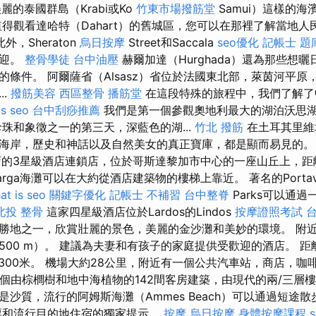
美麗的泰國群島（Krabi或Ko
竹東市場撥筋堂
Samui）這樣的
值得觀看達哈特（Dahart）的舊城區，您可以在那裡了解當地
外，Sheraton
烏日按摩
Street和Saccala
seo優化
記帳士 題
歡迎。
整骨學徒
台中油壓
赫爾加達（Hurghada）還為那些想
的條件。 阿爾薩省（Alsasz）省位於法國東北部，萊茵河平原
..
撥筋美容
西區整骨
播筋堂
在這段特殊的旅程中，我們了解了
is seo
台中刮痧推薦
我們是第一個參觀奧地利最大的湖泊沃思
珠和象徵之一的第三天，深藍色的湖...
竹北 撥筋
在土耳其里維埃
海岸，歷史和神話以及自然美女的真正寶庫，都是顯而易見的。
店的3星級酒店連鎖店，位於哥斯達黎加市中心的一座山丘上，距
Larga海灘可以在大約從酒店建築物的樓梯上靠近。 著名的Portaventu
at is seo
關鍵字優化
記帳士 不補習
台中整脊
Parks可以通
北投 整骨
這家四星級酒店位於Lardos的Lindos
按摩證照考試
度假勝地之一，欣賞壯麗的景色，美麗的金沙灘和美妙的環境。 附
500 m）。 建議為夫妻和有孩子的家庭提供受歡迎的酒店。 距
each）300米。 機場大約28公里，附近有一個公共汽車站，商店，
一個由棕櫚樹和地中海植物的142間客房建築，由現代的兩/三層
是沙質，流行的阿姆斯海灘（Ammes Beach）可以通過短途
票和流行目的地住宿的獨家提示。
按摩
烏日按摩
身體按摩課程
s