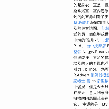
的緊身衣一直是一個
桑拿浴室，室內游泳
鈣的鈣來源創造了美
整復學徒
赫爾加達大
及的遊客訪問。
記帳
近的另一個島嶼或世
中海的“性別k”。
指
P.Ld。
台中按摩店
B
整骨
Nagyv.Rosa 
但很乾淨，遠足的價
埃及的人的奇觀也浮
引力，b rhol。 您
R.Advert
嚴師傅撥
記帳士 書
cs
后里按
中發展，但是今天只
在夏天，意大利家庭
擁擠的阿馬爾菲海岸的
它。 幸運的是，l.tv