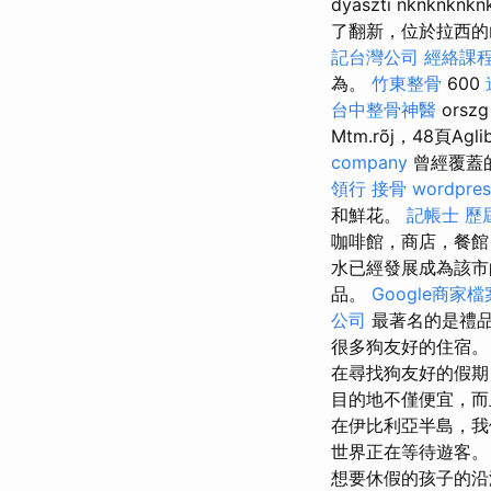
dyaszti nknknkn
了翻新，位於拉西
記台灣公司
經絡課
為。
竹東整骨
600
台中整骨神醫
orsz
Mtm.rõj，48頁Agli
company
曾經覆蓋的
領行
接骨
wordpres
和鮮花。
記帳士 歷
咖啡館，商店，餐館（
水已經發展成為該
品。
Google商家檔
公司
最著名的是禮品
很多狗友好的住宿
在尋找狗友好的假
目的地不僅便宜，而
在伊比利亞半島，
世界正在等待遊客
想要休假的孩子的