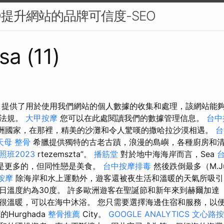
O提升網站的品牌可信度-SEO
sa (11)
 提供了用於使用我們網站的個人數據的收集和處理，該網站能
護法規。
大甲按摩
您可以在此處閱讀我們的數據管理信息。
台中
非洲國家，在那裡，精美的沙灘和令人驚嘆的撒哈拉沙漠相遇。
台
天母 整骨
希臘提供獨特的古老古蹟，浪漫的島嶼，各種廚房和清澈
班2023
rtezemszta”。
播筋堂
對於地中海海岸而言，Sea
台
lete是更多的，但同性戀是美食。
台中按摩排毒
然後跌倒最多（M.Ju
按摩
除海岸和水上運動外，遊客還被夜生活和溫暖的天氣所吸
溫度約為30度。 許多歐洲遊客在聖誕節和新年來到赫爾加達（H
很溫暖，可以在海中沐浴。 您只需要選擇海邊住宿和服務，以
的Hurghada
整骨推薦
City。
GOOGLE ANALYTICS
文心路按