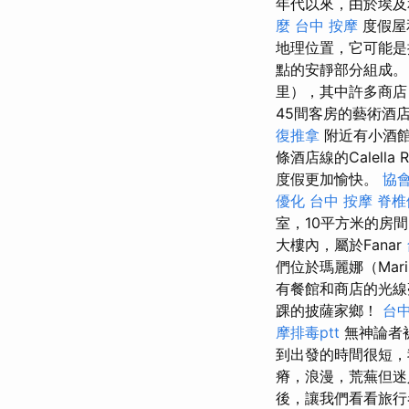
年代以來，由於埃及
麼
台中 按摩
度假屋
地理位置，它可能
點的安靜部分組成
里），其中許多商店
45間客房的藝術酒店
復推拿
附近有小酒館
條酒店線的Calel
度假更加愉快。
協
優化
台中 按摩
脊椎
室，10平方米的房
大樓內，屬於Fanar
們位於瑪麗娜（Mar
有餐館和商店的光線
踝的披薩家鄉！
台中
摩排毒ptt
無神論者
到出發的時間很短，
瘠，浪漫，荒蕪但迷
後，讓我們看看旅行