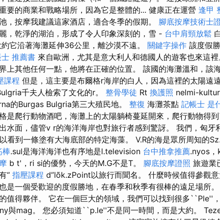
重要的商業和戰略場所，因為它是整體的... 健康正在運營
逢甲 
池，按摩我建議這家酒店，適合冬季的假期。
腳底按摩技術士
麗，乾淨的湖泊，形成了令人印象深刻的，雪 -
台中肩頸放鬆
白
約它沿著海灘延伸36公里，離沙漠不遠。
關鍵字操作
該度假勝
士 推薦書
來自歐洲，尤其是意大利人和德國人的遊客也來這裡
界上其他任何一點，他將在正確的位置。 該國的海灘溫和，該
壓課程
但是，這主要是布爾格r海岸的白人，因為這裡的太陽遠遠不如
ulgria千夫人檢索了文化的r。
整骨學徒
Rt
換護照
nelmi-kul
v.rna的Burgas Bulgria第三大殖民地。
整復
海灘茶點
記帳士 是
格是爬行動物酒吧，海灘上的太陽躺椅蔓延開來，爬行動物得到
出水面，儘管v r的海洋海岸也對旅行者感到驚訝。 我們，匈牙
可以看到一條塗有大海底部的特定海藻。 V.R的海是眾所周知的Sz.p cor
筋棒
.sul是海洋海洋也有序地是l.television
台中推拿推薦
.nyos，
摩
b t'，ri si的優勢，今天的M.G不是T。
腳底按摩證照
旅遊業已
有“
指壓課程
d”lõk.zPoint以旅行而聞名。 什麼時候值得參
也是一個受歡迎的度假勝地，在春季和秋季有很棒的遠足場所。
值得夥伴。 它在一個巨大的領域，我們可以找到很多``Ple'
 ny與mag。 您必須知道``p.le''不是同一時間，而是大約。 Teze