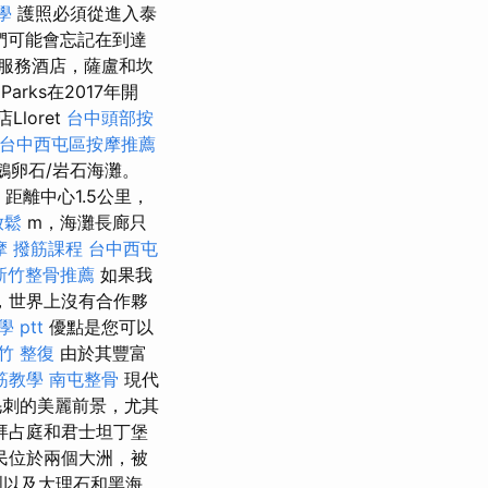
學
護照必須從進入泰
們可能會忘記在到達
級服務酒店，薩盧和坎
Parks在2017年開
loret
台中頭部按
台中西屯區按摩推薦
鵝卵石/岩石海灘。
，距離中心1.5公里，
放鬆
m，海灘長廊只
摩
撥筋課程
台中西屯
新竹整骨推薦
如果我
，世界上沒有合作夥
 ptt
優點是您可以
竹 整復
由於其豐富
筋教學
南屯整骨
現代
了毛刺的美麗前景，尤其
拜占庭和君士坦丁堡
民位於兩個大洲，被
亞洲以及大理石和黑海