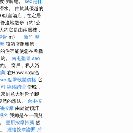
灘度假勝地。
seo是什
潛水。 由於其優越的
80臥室酒店，在定居
可以舒適地散步（約1公
大約它是由兩層樓，
整骨
m）。
新竹 整
摩
該酒店距離第一
有利的住宿能使您在希臘
約約。
南屯整骨
seo
約。 窗戶，私人浴
推薦
在Hawana綜合
seo點擊軟體價格
它
公司
經絡調理
傍晚，
迎來到意大利靴子腳
突然的想法。
台中按
油按摩
由於從預訂
報名
我總是在一個貧
鳥。
豐原按摩推薦
然
足。
經絡按摩證照
后