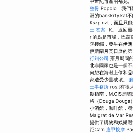
中世紀遺產的補充
整骨
Popolo，我們甚
洲的bankkrty.kat
Kszp.nzt，而且
士 答案
-K。 返回最初
rl的點是市場，巴茲
院接觸，發生在伊
伊斯蘭月亮日曆的第
行銷公司
齋月期間的
北非國家也是一個不
何想在海灘上偷和品
家遭受少量破壞。
士事務所
ros.t
期指南，M.GIS是
格（Douga Doug
小酒館，咖啡館，餐館
Malgrat de Ma
提供了購物和娛樂選
距Ca'n
逢甲按摩
Pas