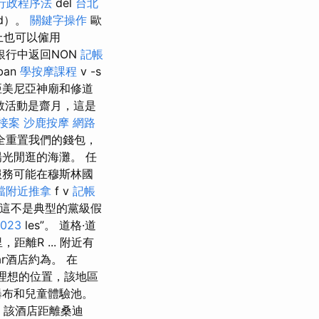
行政程序法
del
台北
nd）。
關鍵字操作
歐
上也可以僱用
銀行中返回NON
記帳
ban
學按摩課程
v -s
與亞美尼亞神廟和修道
教活動是齋月，這是
接案
沙鹿按摩
網路
全重置我們的錢包，
光閒逛的海灘。 任
服務可能在穆斯林國
噹附近推拿
f v
記帳
這不是典型的黨級假
023
les”。 道格·道
，距離R ... 附近有
r酒店約為。 在
 由於其理想的位置，該地區
瀑布和兒童體驗池。
該酒店距離桑迪