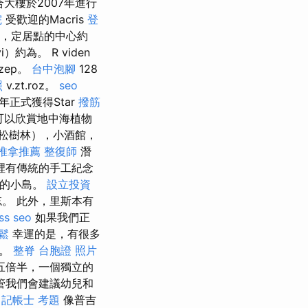
三星級綜合大樓於2007年進行
院
受歡迎的Macris
登
程，定居點的中心約
約為。 R viden
zep。
台中泡腳
128
照
v.zt.roz。
seo
年正式獲得Star
撥筋
可以欣賞地中海植物
松樹林），小酒館，
推拿推薦
整復師
潛
裡有傳統的手工紀念
圍的小島。
設立投資
。 此外，里斯本有
ss seo
如果我們正
鬆
幸運的是，有很多
梯。
整脊
台胞證 照片
五倍半，一個獨立的
管我們會建議幼兒和
。
記帳士 考題
像普吉