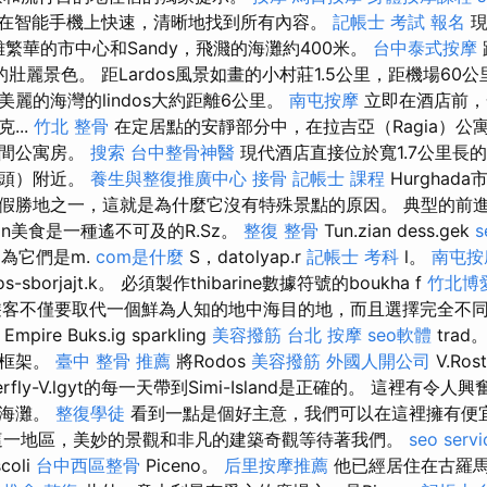
在智能手機上快速，清晰地找到所有內容。
記帳士 考試 報名
現
，距離繁華的市中心和Sandy，飛濺的海灘約400米。
台中泰式按摩
岸的壯麗景色。 距Lardos風景如畫的小村莊1.5公里，距機場60
麗的海灣的lindos大約距離6公里。
南屯按摩
立即在酒店前，
...
竹北 整骨
在定居點​​的安靜部分中，在拉吉亞（Ragia）
一間公寓房。
搜索
台中整骨神醫
現代酒店直接位於寬1.7公里長
碼頭）附近。
養生與整復推廣中心
接骨
記帳士 課程
Hurghada
假勝地之一，這就是為什麼它沒有特殊景點的原因。 典型的前
zian美食是一種遙不可及的R.Sz。
整復 整骨
Tun.zian dess.gek
因為它們是m.
com是什麼
S，datolyap.r
記帳士 考科
l。
南屯按
-，ros-sborjajt.k。 必須製作thibarine數據符號的boukha f
竹北博
常，遊客不僅要取代一個鮮為人知的地中海目的地，而且選擇完全不
i Empire Buks.ig sparkling
美容撥筋
台北 按摩
seo軟體
trad
的框架。
臺中 整骨 推薦
將Rodos
美容撥筋
外國人開公司
V.Ros
utterfly-V.lgyt的每一天帶到Simi-Island是正確的。 這裡
和海灘。
整復學徒
看到一點是個好主意，我們可以在這裡擁有便
這一地區，美妙的景觀和非凡的建築奇觀等待著我們。
seo servi
oli
台中西區整骨
Piceno。
后里按摩推薦
他已經居住在古羅