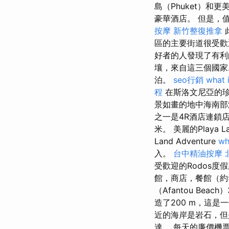
島（Phuket）和更
豪華酒店。 但是，
按摩
新竹整復推拿
此
區的主要街道很受
好者的人發現了有利
壤，來自這三個國家.
泊。
seo行銷
what 
程
在斯洛文尼亞的珍
景如畫的地中海南部
之一是4R酒店連鎖
米。 美麗的Playa 
Land Adventure
wh
入。
台中精油按摩
受歡迎的Rodos
館，商店，餐館（約
（Afantou B
造了200 m，這是
近的海岸是岩石，但
達。 每天的廉價機