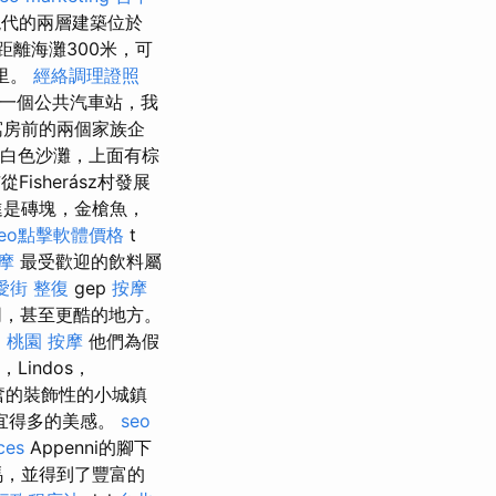
代的兩層建築位於
距離海灘300米，可
公里。
經絡調理證照
一個公共汽車站，我
公寓房前的兩個家族企
的白色沙灘，上面有棕
市從Fisherász村發展
進是磚塊，金槍魚，
seo點擊軟體價格
t
摩
最受歡迎的飲料屬
愛街 整復
gep
按摩
同，甚至更酷的地方。
。
桃園 按摩
他們為假
t，Lindos，
有令人興奮的裝飾性的小城鎮
宜得多的美感。
seo
ces
Appenni的腳下
馬，並得到了豐富的