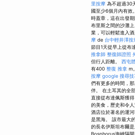
里按摩
為不超過30
國至少6個月內有效
時蓋章，這在出發期
布里斯之間的沙灘上。 著名的
業，可以輕鬆進入
摩
de
台中輕井澤按
節目1天從早上從布
推拿師
整復師證照
但行人距離。
西屯
有400
整復 推拿
m
按摩
google 搜尋
們有更多的時間，那
伴。 在土耳其的全
直接從布達佩斯獲得
的美食，歷史和令人
酒店位於著名的運河D
是黑海。 該市最大
的長名伊斯坦布爾是
Bosphorus海