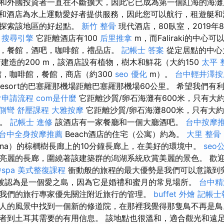
和外國投資者一直在不斷擴大，因此它已成為第一個紅海的海
和酒店為水上運動愛好者提供服務，因此您可以航行，租遊艇和
是探索該地區的好起點。
新竹 整骨
現代酒店，80臥室，2019年
。
搜尋引擎
它距離酒店有100
后里推拿
m，而Faliraki的中心
，餐館，酒吧，咖啡館，禮品店。
記帳士 答案
從定居點的中心
建造的200 m，該酒店設有植物，樹木和鮮花（大約150
太平 
，咖啡館，餐館，商店（約300
seo 優化
m）。
台中輕井澤按
la Resort的巴塞羅那機場距離巴塞羅那機場60公里。 希望我們
會申請流程
com是什麼
它距離沙質/卵石海灘有600米，只有大
側彎
舒壓課程
大雅按摩
它距離沙質/卵石海灘800米，只有大約
間。
記帳士 進修
該酒店有一家餐廳和一個大廳酒吧。
台中按摩
台中全身按摩推薦
Beach酒店的住宅（公寓）約為。
大里 整骨
ina）的棕櫚樹長廊上的10分鐘長廊上，在美好的環境中。
seo
亮麗的長廊，圍繞著該建築群的潟湖系統欣賞美麗的景色。 歡
spa
美式整復課程
衝動般的旅程的最大優勢是我們可以意識到
被認為是一個愛之島，因為它是婚禮和蜜月的常見場所。
台中精
我們的旅行專家優先關注附近旅行的管理。
buffet 外燴
記帳士
人的風景中找到一個新的修道院，在那裡我覺得那隻鳥不再是
者到土耳其需要的有用信息。 該地點也很溫和，適合觀光和遠