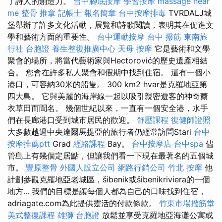
了詩人的創造力。
台中腳底按摩
學習按摩
massage near
me
整骨 推拿
記帳士 報名簡章
台中按摩排毒
TVRDALJ城
堡舉辦了許多文化活動，展覽和詩歌閱讀，表明其在促進文
學和藝術方面的重要性。
台中運動按摩
台中 撥筋
東南旅
行社 台胞證
養生整復推廣中心
天母 按摩
它是藝術和文學
聚會的場所，將當代藝術家與Hectorović的歷史遺產相結
合。 您會在許多私人聚會和假期中找到住宿。 還有一個小
港口，可容納30米的船隻。 300 km2 hvar是克羅地亞第
四大島。 它與美麗的海岸線一起以吸引親密遊客的神奇薰
衣草田而聞名。 幾個世紀以來，一直有一個安全港，水手
們在長廊港口受到城市居民的歡迎。
舒壓課程
復健師證照
大多數越過中央達爾馬提亞的旅行者仍經常訪問Stari
台中
按摩推薦ptt
Grad
經絡課程
Bay。
台中按摩店
台中spa
儘
管島上有幾個定居點，但讓我們看一下現在最著名的五個城
市。
豐原整骨
外國人設立公司
網路行銷公司
竹北 按摩
他
計劃參觀克羅地亞老城區，šibenik或šibenikriviera的一個
地方... 我們的目標是讓每個人都為自己的口味找到住宿，
adriagate.com為此提供靈活的付款條款。
竹東市場撥筋堂
美式整復課程
雄獅 台胞證
放鬆並享受克羅地亞海灘公寓或