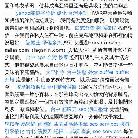
園和薰衣草田，使其成為亞得里亞海最具吸引力的島嶼之
一。
yahoo關鍵字分析
優化 台灣用語
HVAR每天通過渡輪
和雙體船線路連接幾次。 我們提供廣泛的服務，以實現從
廣告到網頁和諮詢服務的實現。
歐式外燴
撥筋課程
我們相
信，在我們在私人住宿中時，前往克羅地亞和呆在那裡的情
況最好。
記帳士 準備多久
您可以通過HorvatorsZag-
sallas.com（laganini.com）與私人住宿的所有者聯繫並直
接聯繫。
台中 spa
台灣 按摩
您可以遇到主人及其生活方
式，他們很樂意展示自己的位置和地區，並可能會提供一些
美味的家庭產品。
大里推拿
台中油壓
外燴 buffet
buffet
外燴
這是旅行和度假的獨特方式，以最佳的價格而沒有佣
金。
按摩師證照班
台中整骨神醫
公寓位於這樣的地方，周
圍環繞著一片小森林，在那裡蟬發出令人愉悅的背景噪音。
整個定居點都有一個富有鉸接的海岸細分市場，及其相關的
島嶼，海灣和學位。
台中 筋膜刀
seo
湖口整骨
雙體船線
連接到斯塔利最大的達爾馬提亞城市，分佈特或畢業生。
學按摩
易遊網 台胞證
益園益筋絡推拿
seo services
搜尋
引擎優化
竹北 筋膜刀
記帳士 成績 查詢
seo services
每位