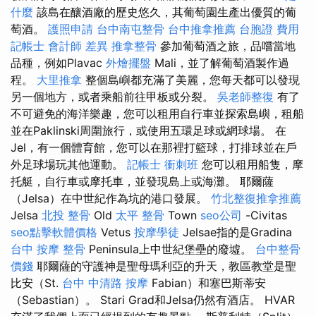
什麼
該島在釀酒廠的歷史悠久，其葡萄園生產出優質的葡
萄酒。
護照申請
台中南屯整骨
台中推拿推薦
台胞證 費用
記帳士 會計師 差異
推拿整骨
參加葡萄酒之旅，品嚐當地
品種，例如Plavac
外燴擺盤
Mali，並了解葡萄酒製作過
程。
大里推拿
整個島嶼都充滿了美麗，您每天都可以發現
另一個地方，或者乘船前往甲板或分裂。
吳老師整復
有了
不可避免的海洋樂趣，您可以租用自行車並探索島嶼，租船
並在Paklinski周圍旅行，或使用五環足球或網球場。 在
Jel，有一個體育館，您可以在那裡打籃球，打排球並在戶
外足球場玩其他運動。
記帳士 衝刺班
您可以租用船隻，摩
托艇，自行車或摩托車，並發現島上或海灘。 耶爾薩
（Jelsa）在中世紀作為坑的港口發展。
竹北整復推拿推薦
Jelsa
北投 整骨
Old
太平 整骨
Town
seo公司
-Civitas
seo點擊軟體價格
Vetus
按摩學徒
Jelsae指的是Gradina
台中 按摩 整骨
Peninsula上中世紀堡壘的廢墟。
台中整骨
價錢
耶爾薩的守護神是聖母瑪利亞的升天，教區教堂是聖
比安（St.
台中 中清路 按摩
Fabian）和塞巴斯蒂安
（Sebastian）。 Stari Grad和Jelsa仍然有酒店。 HVAR