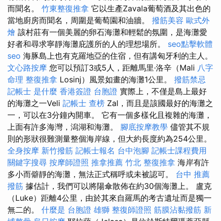
而聞名。
竹東整復推拿
它以生產Zavala葡萄酒及其出色的
當地廚房而聞名，周圍是葡萄園和油牆。
撥筋美容
歐式外
燴
該村莊有一個美麗的卵石海灘和輕鬆的氛圍，是海灘愛
好者和尋求寧靜海灘庇護所的人的理想場所。
seo點擊軟體
seo
海豚島上也有克羅地亞的住宿，但有講匈牙利的主人。
文心路按摩
您可以預訂3或5人，距離馬里·洛辛（Mali
八字
命理 整復推拿
Losinj）風景如畫的海灘1公里。
撥筋禁忌
記帳士 是什麼
香港簽證 台胞證
實際上，不僅是島上最好
的海灘之一Veli
記帳士 查榜
Zal，而且是該國最好的海灘之
一，可以在3分鐘內開車。 它有一個多樣化且複雜的海灘，
上面有許多海灣，潟湖和海灘。
腳底按摩教學
儘管其不規
則的形狀很難測量整個海岸線，但大約長度約為254公里。
全身按摩
新竹撥筋
記帳士報名
台中泡腳
記帳士課程費用
關鍵字搜尋
按摩師證照
推拿推薦
竹北 整復推拿
海岸有許
多小而僻靜的海灘，無法正式稱呼或未被認可。
台中 推薦
撥筋
據估計，我們可以將陽傘散佈在約30個海灘上。 盧克
（Luke）距離4公里，由於其來自羅馬的考古遺址而是獨一
無二的。
什麼是
台胞證 雄獅
整復師證照
筋膜沾黏撥筋
新