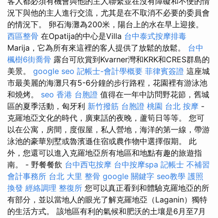
客人都必須有機會與他的主人聯繫並在沒有障礙和不便的情
況下與他的主人進行交流，尤其是在不取消不必要的委員會
的情況下。 卵石海灘為200米，陽台上的水在早上迎接。
西區整骨
在Opatija的中心是Villa
台中泰式按摩排毒
Marija，它為所有來這裡的客人提供了放鬆的放鬆。
台中
楓樹6街喬骨
露台可欣賞到Kvarner灣和KRK和CRES群島的
美景。
google seo
記帳士-會計學概要
菲律賓簽證
這座城
市最美麗的海灘只有5-6分鐘的步行路程，花園裡有游泳池
和燒烤。
seo
香港 台胞證
值得在一年中訪問野花節，舊城
區的夏季活動，匈牙利
新竹撥筋
台胞證 桃園
台北 按摩
-
克羅地亞文化的時代，廣東話的夜晚，蘆筍日等等。 您可
以在公寓，房間，度假屋，私人營地，海洋的第一線，帶游
泳池的豪華別墅或魯濱遜住宿或農作物中選擇假期。 此
外，您還可以進入克羅地亞所有地區和地點有趣的旅遊指
南。 - 野餐餐飲
台中西屯按摩
台中按摩spa
記帳士 不補習
會計事務所 台北
大里 整骨
google 關鍵字
seo教學
護照
換發
經絡調理
整復所
您可以真正看到和體驗克羅地亞的所
有部分，並以當地人的眼光了解克羅地亞（Laganin）獨特
的生活方式。 該地區有利的氣候和肥沃的土壤是6月至7月