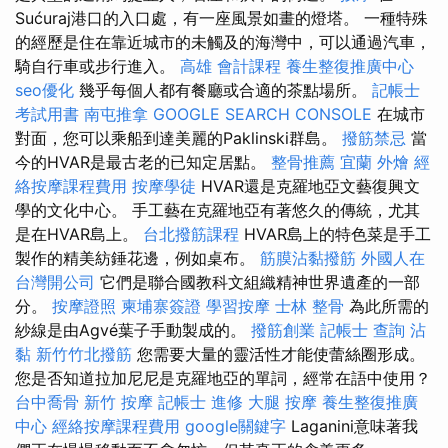
Sućuraj港口的入口處，有一座風景如畫的燈塔。 一種特殊
的經歷是住在靠近城市的未觸及的海灣中，可以通過汽車，
騎自行車或步行進入。
高雄 會計課程
養生整復推廣中心
seo優化
幾乎每個人都有餐廳或合適的茶點場所。
記帳士
考試用書
南屯推拿
GOOGLE SEARCH CONSOLE
在城市
對面，您可以乘船到達美麗的Paklinski群島。
撥筋禁忌
當
今的HVAR是最古老的已知定居點。
整骨推薦
宜蘭 外燴
經
絡按摩課程費用
按摩學徒
HVAR還是克羅地亞文藝復興文
學的文化中心。 手工藝在克羅地亞有著悠久的傳統，尤其
是在HVAR島上。
台北撥筋課程
HVAR島上的特色菜是手工
製作的精美紡錘花邊，例如桌布。
筋膜沾黏撥筋
外國人在
台灣開公司
它們是聯合國教科文組織精神世界遺產的一部
分。
按摩證照
柬埔寨簽證
學習按摩
士林 整骨
為此所需的
紗線是由Agvé葉子手動製成的。
撥筋創業
記帳士 查詢
沾
黏
新竹竹北撥筋
您需要大量的靈活性才能使蕾絲圈形成。
您是否知道拉加尼尼是克羅地亞的單詞，經常在語中使用？
台中喬骨
新竹 按摩
記帳士 進修
大腿 按摩
養生整復推廣
中心
經絡按摩課程費用
google關鍵字
Laganini意味著我