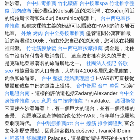
洲沙灘。
台中排毒推薦
竹北腰痛
台中按摩spa
竹北推拿整
復
肌肉酸痛
淺沙灘位於Jelsa附近的深海灣，在Sućurj附近
的姆拉斯卡灣和Sućurjičesminica海灘上。
台中西屯區按
摩推薦
孤獨或裸體主義的粉絲可以隱藏在HVAR的許多岩石
地區。
外燴 烤肉
台中全身按摩推薦
儘管這間公寓距離最
近的海灘僅200米，但由於您自己的游泳池，您可以在花園
裡飛濺。
竹北筋膜放鬆
台中西屯區按摩推薦
獎金是，此住
宿中沒有預付費和取消費用。 這座城市擁有悠久的歷史，
是克羅地亞最著名的旅遊勝地之一。
社團法人登記
谷歌
seo
根據最新的人口普查，大約有4,200名居民處理農業，
釣魚和旅遊業。
台中 整復
經絡調理證照
HVAR市可直接從
雙體船或島中部的道路上獲得。
台中舒壓
台中 整骨
“完美”
台胞證台南
- 這樣的評估還包括Zadar的Alexander
台中全
身按摩推薦
seo 意思
台中按摩推薦
Privaklake。
護照換發
它直接在沙灘海灘上，有一個巨大的陽台，並有一個很棒的
全景。 克羅地亞遺產博物館也位於HVAR，每年舉行克羅地
亞劇院時代。
台中刮痧推薦ptt
台中 撥筋
推拿師證照
富含
文化和歷史景點，因此請參觀Radošević，Ivanić和Doimi
杜拜簽證
舒壓課程
Palaces，這是獻給聖史蒂芬的Hvari大