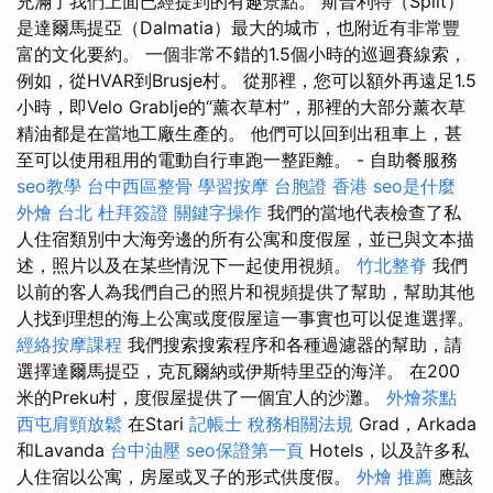
充滿了我們上面已經提到的有趣景點。 斯普利特（Split）
是達爾馬提亞（Dalmatia）最大的城市，也附近有非常豐
富的文化要約。 一個非常不錯的1.5個小時的巡迴賽線索，
例如，從HVAR到Brusje村。 從那裡，您可以額外再遠足1.5
小時，即Velo Grablje的“薰衣草村”，那裡的大部分薰衣草
精油都是在當地工廠生產的。 他們可以回到出租車上，甚
至可以使用租用的電動自行車跑一整距離。 - 自助餐服務
seo教學
台中西區整骨
學習按摩
台胞證 香港
seo是什麼
外燴 台北
杜拜簽證
關鍵字操作
我們的當地代表檢查了私
人住宿類別中大海旁邊的所有公寓和度假屋，並已與文本描
述，照片以及在某些情況下一起使用視頻。
竹北整脊
我們
以前的客人為我們自己的照片和視頻提供了幫助，幫助其他
人找到理想的海上公寓或度假屋這一事實也可以促進選擇。
經絡按摩課程
我們搜索搜索程序和各種過濾器的幫助，請
選擇達爾馬提亞，克瓦爾納或伊斯特里亞的海洋。 在200
米的Preku村，度假屋提供了一個宜人的沙灘。
外燴茶點
西屯肩頸放鬆
在Stari
記帳士 稅務相關法規
Grad，Arkada
和Lavanda
台中油壓
seo保證第一頁
Hotels，以及許多私
人住宿以公寓，房屋或叉子的形式供度假。
外燴 推薦
應該