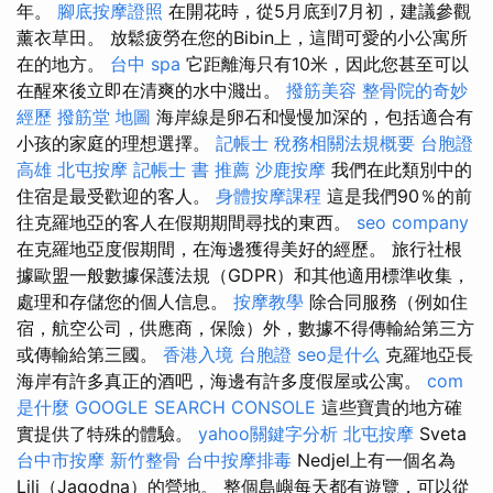
年。
腳底按摩證照
在開花時，從5月底到7月初，建議參觀
薰衣草田。 放鬆疲勞在您的Bibin上，這間可愛的小公寓所
在的地方。
台中 spa
它距離海只有10米，因此您甚至可以
在醒來後立即在清爽的水中濺出。
撥筋美容
整骨院的奇妙
經歷
撥筋堂 地圖
海岸線是卵石和慢慢加深的，包括適合有
小孩的家庭的理想選擇。
記帳士 稅務相關法規概要
台胞證
高雄
北屯按摩
記帳士 書 推薦
沙鹿按摩
我們在此類別中的
住宿是最受歡迎的客人。
身體按摩課程
這是我們90％的前
往克羅地亞的客人在假期期間尋找的東西。
seo company
在克羅地亞度假期間，在海邊獲得美好的經歷。 旅行社根
據歐盟一般數據保護法規（GDPR）和其他適用標準收集，
處理和存儲您的個人信息。
按摩教學
除合同服務（例如住
宿，航空公司，供應商，保險）外，數據不得傳輸給第三方
或傳輸給第三國。
香港入境 台胞證
seo是什么
克羅地亞長
海岸有許多真正的酒吧，海邊有許多度假屋或公寓。
com
是什麼
GOOGLE SEARCH CONSOLE
這些寶貴的地方確
實提供了特殊的體驗。
yahoo關鍵字分析
北屯按摩
Sveta
台中市按摩
新竹整骨
台中按摩排毒
Nedjel上有一個名為
Lili（Jagodna）的營地。 整個島嶼每天都有遊覽，可以從