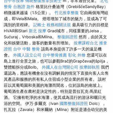
台中市按摩
傳統整復推拿技術士
m，非常適合兒童。
北屯
整骨
台胞證 急件
格里比什桑迪灣（GrebišćeSandyBay）
稍微越來越遠（1.5公里）。
竹北推拿整復
它由兩個海灣組
成，即Vela和Mala。 燈塔增加了城市的魅力，並成為了可
識別的里程碑。
記帳士 稅務相關法規
最具吸引力的目標是
HVAR和Stari
新北 按摩
Grad城市，同樣重要的Jelsa，
Sućuraj，Vrboska和Milna。
整復師證照
然而，由於其文
化和娛樂活動，遊客的數量有所增加。
按摩課程台北
推拿
證照
台中 中醫 整骨
該島本身提供了許多一天的遠足機
會。
外國人設立公司
台中整骨推薦
彰化 外燴
您還可以在
島上進行全景之旅，也可以參觀Brač的Grapčeva的špilja，
雙體船拆分或Bolb。
外國人在台灣開公司
按摩師執照
我們
還認為，應該有機會在沒有調解員的情況下直接向客人出售
其產品和服務的所有私人住宿或小型企業的所有者。 該村
莊以其葡萄園和美麗的海灘而聞名，位於該島的南坡上。
葡萄酒生產在農村是決定性的，特別是普拉瓦克·馬里紅
酒。 它擁有乾淨的水海灘，使其成為流行的游泳和曬日光
浴的空間。 伊万·多爾克（Ivan
國際整復師證照
Dolc），
扎瓦拉（Zavala）和米爾納（Milna）附近是適合幼兒的美