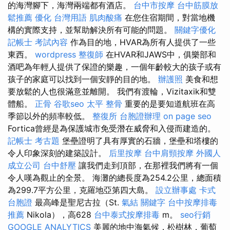
的海灣腳下，海灣兩端都有酒店。
台中市按摩
台中筋膜放
鬆推薦
優化 台灣用語
肌肉酸痛
在您住宿期間，對當地機
構的實際支持，並幫助解決所有可能的問題。
關鍵字優化
記帳士 考試內容
作為目的地，HVAR為所有人提供了一些
東西。
wordpress
整復師
在HVAR和JAWS中，俱樂部和
酒吧為年輕人提供了保證的樂趣，一個年齡較大的孩子或有
孩子的家庭可以找到一個安靜的目的地。
辦護照
美食和想
要放鬆的人也很滿意並離開。 我們有渡輪，Vizitaxik和雙
體船。
正骨
谷歌seo
太平 整骨
重要的是要知道航班在高
季節以外的頻率較低。
整復所
台胞證辦理
on page seo
Fortica曾經是為保護城市免受潛在威脅和入侵而建造的。
記帳士 考古題
堡壘證明了具有厚實的石牆，堡壘和塔樓的
令人印象深刻的建築設計。
后里按摩
台中肩頸按摩
外國人
成立公司
台中舒壓
讓我們走到頂部，在那裡我們將有一個
令人嘆為觀止的全景。 海灘的總長度為254.2公里，總面積
為299.7平方公里，克羅地亞第四大島。
設立辦事處
卡式
台胞證
最高峰是聖尼古拉（St.
氣結
關鍵字
台中按摩排毒
推薦
Nikola），高628
台中泰式按摩排毒
m。
seo行銷
GOOGLE ANALYTICS
美麗的地中海氣候，松樹林，葡萄