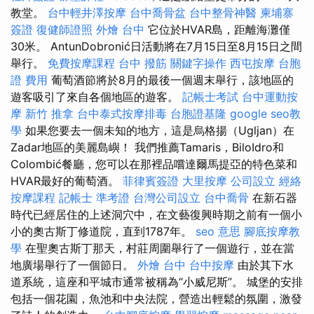
教堂。
台中輕井澤按摩
台中喬骨盆
台中整骨神醫
柬埔寨
簽證
復健師證照
外燴 台中
它位於HVAR島，距離海灘僅
30米。 AntunDobronić日活動將在7月15日至8月15日之間
舉行。
免費按摩課程
台中 撥筋
關鍵字操作
西屯按摩
台胞
證 費用
葡萄酒節將於8月的最後一個週末舉行，該地區的
遊客吸引了來自各個地區的遊客。
記帳士考試
台中運動按
摩
新竹 推拿
台中泰式按摩排毒
台胞證基隆
google seo教
學
如果您要去一個未知的地方，這是烏格揚（Ugljan）在
Zadar地區的美麗島嶼！ 我們推薦Tamaris，BiloIdro和
Colombić餐廳，您可以在那裡品嚐達爾馬提亞的特色菜和
HVAR最好的葡萄酒。
菲律賓簽證
大里按摩
公司設立
經絡
按摩課程
記帳士 準考證
台灣公司設立
台中喬骨
在新石器
時代已經居住的上述洞穴中，在文藝復興時期之前有一個小
小的奧古斯丁修道院，直到1787年。
seo 意思
腳底按摩教
學
在聖奧古斯丁那天，村莊周圍舉行了一個遊行，並在當
地廣場舉行了一個節日。
外燴 台中
台中按摩
由於其下水
道系統，這座和平城市通常被稱為“小威尼斯”。 城堡的安排
包括一個花園，魚池和中央法院，營造出輕鬆的氛圍，激發