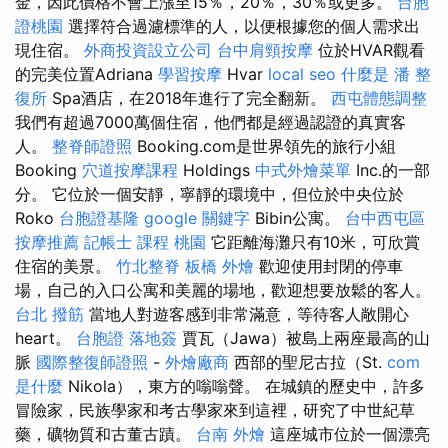
金，因此價格不會上漲至15％，20％，30％或更多。
台胞
證桃園
選擇符合過濾標準的人，以便根據您的個人需求出
現住宿。
外商投資設立公司
台中肩頸按摩
位於HVAR觀看
的完美位置Adriana
學習按摩
Hvar
local seo
什麼是
潘 整
復所
Spa酒店，在2018年進行了完全翻新。
西屯體態調整
我們有超過7000萬個住宿，他們都是經過認證的真實客
人。
整脊師證照
Booking.com是世界領先的旅行小組
Booking
穴道按摩課程
Holdings
中式外燴菜單
Inc.的一部
分。 它位於一個安靜，寧靜的環境中，但位於中央位於
Roko
台胞證基隆
google 關鍵字
Bibin公寓。
台中西屯區
按摩推薦
記帳士 課程 桃園
它距離海灘只有10米，可欣賞
住宿的美景。
竹北整脊
板橋 外燴
歡迎使用封閉的停車
場，自己的入口公寓和美麗的場地，歡迎想要放鬆的客人。
台北 撥筋
當地人對遊客感到非常滿意，等待客人敞開心
heart。
台胞證 落地簽
賈瓦（Jawa）被島上兩座最高的山
脈
國際整復師證照
-
外燴廠商
西部的聖尼古拉（St.
com
是什麼
Nikola），東方的嗡嗡聲。 在城鎮的歷史中，許多
冒險家，民族學家和考古學家來到這裡，研究了中世紀草
藥，礦物質和古董古蹟。
台南 外燴
這座城市位於一個漂亮