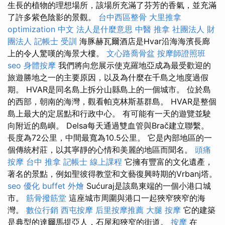
生長的植物的理想場所，該場所充滿了芬芳的香氣，並充滿
了許多紫色陰影的景觀。
台中西區整骨
大里推拿
optimization 中文
法人是什麼意思
中醫 推拿
社團法人 財
團法人
記帳士 受訓
海豚赫瓦爾酒店是Hvar沿海海濱長廊
上的令人驚嘆的海景大樓。
文心路喬骨盆
按摩師證照班
seo
身體按摩
我們將向您展示使克羅地亞成為最受歡迎的
旅遊勝地之一的主要原因，以及為什麼在千島之地度過假
期。 HVAR是同名島上拆分山縣島上的一個城市。 位於島
的西部，朝南的海灣，觀看帕克林斯基群島。 HVAR是整個
島上最大的定居點和行政中心。 有可能有一天的遊覽並駛
向附近的島嶼。 Delsa每天通過雙血管與Brač建立聯繫。
長度為72公里，中間最寬為10.5公里。 它是內部地區的一
個傳統村莊，以其寧靜的心情和美麗的地區而聞名。
頭痛
按摩
台中 推拿
記帳士 線上課程
它擁有豐富的文化遺產，
著名的景點，例如聖彼得教堂和文藝復興時期的Vrbanj塔。
seo 優化
buffet 外燴
Sućuraj是該島東端的一個小港口城
市。
筋骨撥筋堂
這座城市周圍與港口一起狹窄狹窄的海
灣。
數位行銷
西屯按摩
后里按摩推薦
大腿 按摩
它的建築
是典型的達爾馬提亞人，石屋和狹窄的街道。
按摩
在