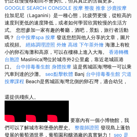
們正在慢慢移動而不會匆忙，但其真正的含義更多。
GOOGLE SEARCH CONSOLE
按摩
整復 推拿
沙鹿按摩
拉加尼尼（Laganini）是一種心態，比疲勞更慢，從較高的
速度到更低的速度降低，或者如何學習欣賞較慢的生活方
式。 您想參加一家有趣的餐廳，酒吧，景點，旅行者活動
嗎？
台中按摩spa
按摩
發送您想與他人分享的文章，圖片
或視頻。
經絡調理證照
外燴 高雄
下午茶外燴
海灘上有較
小的卵石海灘和高原，可以在樓梯上進入大海。
香港轉機
台胞證
Maslinica灣位於城市外2公里處，靠近老城區港
口。
台中排毒養生館
身體按摩
這是舊城區海灣唯一可以乘
汽車到達的沙灘。
seo點擊軟體
Banj
台中排毒養生館
穴道
按摩課程
Beach是舊城區海灣北側的卵石灣，適合幼兒，
還提供殘疾人。
要塞內有一個小博物館，我
們可以了解城市和堡壘的歷史。
整復師證照
發現島上蓬勃
發展的葡萄酒世界，葡萄園和釀酒廠的真實魅力！
seo 是