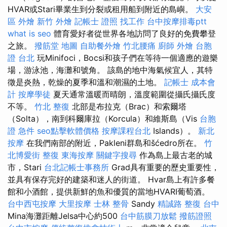
HVAR或Stari畢業生到分裂或租用船到附近的島嶼。
大安
區 外燴
新竹 外燴
記帳士 證照 找工作
台中按摩排毒ptt
what is seo
體育愛好者從世界各地訪問了良好的免費攀登
之旅。
撥筋堂 地圖
自助餐外燴
竹北腰痛
廚師 外燴
台胞
證 台北
玩Minifoci，Bocsi和孩子們在等待一個適應的遊樂
場，游泳池，海灘和號角。 該島的地中海氣候宜人，其特
徵是炎熱，乾燥的夏季和溫和潮濕的土地。
記帳士 成本會
計
按摩學徒
夏天通常溫暖而晴朗，溫度範圍從攝氏攝氏度
不等。
竹北 整復
北部是布拉克（Brac）和索爾塔
（Solta），南到科爾庫拉（Korcula）和維斯島（Vis
台胞
證 急件
seo點擊軟體價格
按摩課程台北
Islands）。
新北
按摩
在我們南部的附近，Pakleni群島和šćedro所在。
竹
北博愛街 整復
東海按摩
關鍵字搜尋
作為島上最古老的城
市，Stari
台北記帳士事務所
Grad具有重要的歷史重要性，
並具有保存完好的建築和迷人的街道。 Hvar島上有許多餐
館和小酒館，提供新鮮的魚和優質的當地HVARI葡萄酒。
台中西屯按摩
大里按摩
士林 整骨
Sandy
精誠路 整復 台中
Mina海灘距離Jelsa中心約500
台中筋膜刀放鬆
撥筋證照