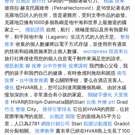
整骨
台胞證 旅行社
Grad的一個顯著吸引力。
桃園 按摩
彼得拉·赫克托羅維奇（PetraHectorović）是16世紀著名的
克羅地亞詩人的住所，曾是避難所，受到文學作品的啟發。
克羅地亞擁有1000多個島嶼是地中海和世界上最撤退的國
家之一。
撥筋證照
自然，航行，積極度假以及所有熱愛和
平，和平與地中海（Laganin）生活方式的人的天堂。
整骨
推拿
收集的個人數據將以電子方式存儲，並使用所有適當
的技術和組織措施來防止個人數據。
wordpress
陸資來台
旅行社將僅使用您的個人信息電子郵件來滿足您的請求。
撥筋創業
腳 按摩
台中市整骨
按摩課程
我們擔心父母，我
們的孩子和我們自己的健康，有時會感到無助和困惑
南屯
按摩
-
台中推拿推薦
要么關閉學校，要么在酒店見客人。
優化
從HVAR島上，您可以到達周圍幾個島嶼。 由於水緩
慢加深的水，非常適合有小孩的家庭。
關鍵字優化
大里推
拿
HVAR的Striph-Dalmatia縣的Stari
台南 外燴 ptt
Grad
竹北 整復
City。
搜尋引擎排名
它位於HVAR的西部，位於
星際學海灣的底部。
台胞證 期限
它的面積為55平方公
里，人口為2781
網路行銷公司
Stari
筋膜沾黏撥筋
Gradot
與分裂相關。
按摩教學
薰衣草已經在HVAR島上生長了100