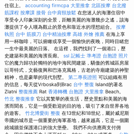
住宿上。
accounting firmcpa
大里推拿
北區按摩
台北撥
筋課程
按摩課
接骨
台中肩頸放鬆
在您迷人的海灘住宿中
享受令人印象深刻的全景，距離美麗的海灘幾步之遙，該海
灘提供了令人嘆為觀止的景色和靠近水的理想組合。
按摩
執照
台中 筋膜刀
台中精油按摩
高雄 外燴 推薦
在海上享
用一杯咖啡，可以俯瞰或享受一個愉快的夜晚，同時目睹您
一生中最美麗的日落。 在這裡，我們找到了一個港口，歷
史建築和美麗的海濱長廊。
ssl
記帳士 準考證
台胞證 照片
它的魔力歸功於獨特的地中海民間建築，驕傲的舊城區房屋
以哥特式，文藝復興和巴洛克風格，古老的寺廟建築的神聖
精神，也是豪華的現代別墅。
第二專長證照
可以組織有用
的信息，每天從Vrboska到Brac
台中 整復
Island的著名
Zlatni
整復推薦
Rat
香港轉機 台胞證
大里推拿
Beach。
竹北 整復推拿
它以其繁華的夜生活，歷史景點和美麗的海
濱而聞名，它是一個受歡迎的目的地，吸引了來自世界各地
的遊客。
竹北博愛街 整復
在13世紀和18世紀，屬於威尼斯
帝國的城市是一個重要的海軍基地，越來越高，它是一個圍
繞城牆並保護港口的強大堡壘。 我們不向供應商支付佣