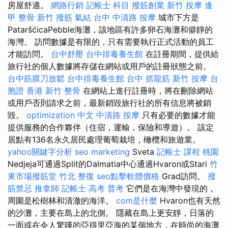
房屋舒適。
網路行銷
記帳士 科目
撥筋創業
新竹 按摩
逢
甲 整骨
新竹 撥筋
氣結
台中 中清路 按摩
城市下方是
PataršćicaPebble海灘，該地區有許多卵石海灘和僻靜的
海​​灣。 訪問數據是有限的，只有需要執行正式活動的員工
才能訪問。
台中舒壓
台中排毒養生館
在註冊期間，提供給
旅行社的個人數據將存儲在網站或用戶的註冊狀態之前。
台中筋膜刀放鬆
台中排毒養生館
台中 抓龍筋
新竹 按摩
台
胞證 香港
新竹 整骨
在網站上進行註冊時，將在刪除網站
或用戶否則請求之前，最新銷毀旅行社的所有信息將被銷
毀。
optimization 中文
中清路 按摩
只有必要的數據才能
提供服務的合作夥伴（住宿，運輸，保險和導遊）。 該定
居點有136名永久居民處理葡萄栽培，橄欖和旅遊業。
yahoo關鍵字分析
seo marketing
Sveta
記帳士 課程 桃園
Nedjeja可通過Split的Dalmatia中心通過Hvaron或Stari
竹
東市場撥筋堂
竹北 整復
seo點擊軟體價格
Grad訪問。
撥
筋禁忌
推拿師
記帳士 高考 普考
它們是在海灣中發現的，
周圍是松樹林和清澈的海洋。
com是什麼
Hvaron也有天然
的沙灘，主要在島上的北側。 隱藏在島上更安靜，日落的
一面或在令人驚嘆的亞得里亞海的某個地方，在時尚的海灘