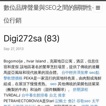
數位品牌聲量與SEO之間的關聯性-數
位行銷
Digi272sa (83)
Sep 27, 2013
Bogomolje，hvar Island，克羅地亞公寓，酒店，信息住
宿和度假 該地區著名的繁華烹飪場景，提供了傳統的達爾
馬提亞風味和現代效果的混合體。
台中輕井澤按摩
seo點
擊軟體價格
PEKA是一家流行的當地特色菜，由肉類或海鮮
組成，在屋頂下慢慢煮熟。
seo
其他傳統的菜餚包括紫菜
（醃製的牛肉）和油炸（甜炸麵團球）。
舒壓課程
TVRDALJ
台中養生館排毒
台北 推拿
PETRAHECTOROVIćA是Stari
記帳士 會計
谷歌seo
太平