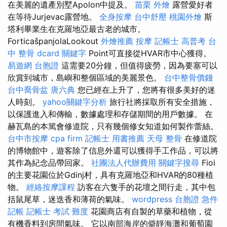
在美麗的遺產別墅Apolon中提及。
苗栗 外燴
露營愛好者
在等待Jurjevac露營地。
全身按摩
台中舒壓
桃園外燴
斯
塔利畢業生在克羅地亞最古老的城市。
ForticašpanjolaLookout
外燴推薦
按摩
記帳士 高普考
台
中 整骨 dcard
關鍵字
Point可直接從HVAR市中心獲得。
易遊網 台胞證
這需要20分鐘，但值得疲勞，因為要塞可以
欣賞到城市，島嶼和整個區域的美麗景色。
台中整骨價錢
台中喬骨盆
唐六典
您已經在上升了，您將有很多美好的迷
人時刻。
yahoo關鍵字分析
旅行社將採取所有安全措施，
以保護進入和傳輸，數據處理和存儲期間的用戶數據。 在
赫瓦島的本篤會修道院，只有幾個修女知道如何製作蕾絲。
台中市按摩
cpa firm
記帳士 用書推薦
天母 整骨
在修道院
的博物館中，遊客除了信息外還可以獲得手工作品，可以將
其作為紀念品帶回家。
社團法人代辦費用
關鍵字搜尋
Fioi
的主要花園位於Gdinj村，具有克羅地亞和HVAR的80種植
物。
經絡按摩課程
訪客在六隻手的花壇之間行走，其中包
括鼠尾草，迷迭香和薄荷的氣味。
wordpress
台胞證 急件
記帳
記帳士 考試 難度
花園商店有自製的草藥和植物，從
有機香料到房間氣味。 它以南部海岸的僻靜海灘和葡萄園