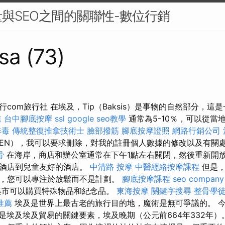
與SEO之間的關聯性-數位行銷
sa (73)
com旅行社 在埃及，Tip（Baksis）是事物的自然部分，這
業
台中腳底按摩
ssl
google seo教學
通常為5-10％，可以從當
排毒
傳統整復推拿技術士
臉部撥筋
腳底按摩證照
網路行銷公司
EN），我可以要求刪除，對我的註冊個人數據的修改以及有關
骨
在海岸，商店和辦公室通常在下午1點左右關閉，然後重新開放
華酒店到兒童友好的酒店。
中清路 按摩
中醫經絡按摩課程
但是，
，您可以專注於放鬆而不是計劃。
腳底按摩課程
seo company
集市可以購買特殊物品和紀念品。
東海按摩
關鍵字搜尋
整骨學
推薦
埃及是世界上最古老的旅行目的地，魔術是無可爭議的。 今天的
reek是埃及埃及貿易的關鍵要素，埃及晚期（公元前664年332年