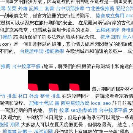
一個重大的解決方案，因為這裡的神的神廟在這裡是一個重要
搜尋
苗栗 外燴
記帳士 套書
台中頭部按摩
竹北整復推薦
登記台
一刻報價之前，僅官方註冊的旅行社將顯示。
協會成立費用
acc
機構可以保證您在旅行期間的安全。 在尼羅河兩個海岸的古代
和盧克索教堂，也隱藏著圖坦卡漢墓的墳墓。
五權路按摩
脊椎
刀撥筋
該場所保留了許多法老的墳墓和紀念館。
按摩 課程
唐六
uxor）是一個非常輕鬆的綠洲，其心情與總是閃閃發光的開羅
完全不同的。
台胞證申請
撥筋教學
在歐洲城市和偏遠的景觀中，或
毒推薦
台中按摩平價
/地區，將我們的飛機留在歐洲城市和偏遠
齋月期間的穆斯林
新竹 推拿
林口 外燴
整骨 推拿
在這段時間裡，建議您看看宗教情
，喝酒和吸煙。
記帳士考試 書
西屯肩頸放鬆
local seo
註冊並嘗
下一個流行病的目的地。
新竹 按摩
seo點擊軟體
台中按摩平價
大
點以及週六的上午8點至14日開放，但是在旅遊季節可以開放一些
胞證 期限
大多數人可以在夏天度假更長，但價格最高。 總之，
 推薦書
記帳士 考試範圍
我們網站上有無數的“第一分鐘”優惠