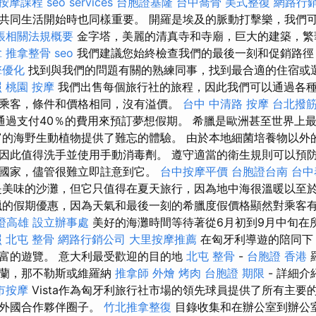
按摩課程
seo services
台胞證基隆
台中喬骨
美式整復
網路行
共同生活開始時也同樣重要。 開羅是埃及的脈動打擊樂，我們
帳相關法規概要
金字塔，美麗的清真寺和寺廟，巨大的建築，繁
拿
推拿整骨
seo
我們建議您始終檢查我們的最後一刻和促銷路徑
擎優化
找到與我們的問題有關的熟練同事，找到最合適的住宿或
照
桃園 按摩
我們出售每個旅行社的旅程，因此我們可以通過各
乘客，條件和價格相同，沒有溢價。
台中 中清路 按摩
台北撥
通過支付40％的費用來預訂夢想假期。 希臘是歐洲甚至世界上
富的海野生動植物提供了難忘的體驗。 由於本地細菌培養物以外
因此值得洗手並使用手動消毒劑。 遵守適當的衛生規則可以預防
國家，儘管很難立即註意到它。
台中按摩平價
台胞證台南
台中
美味的沙灘，但它只值得在夏天旅行，因為地中海很溫暖以至
的假期優惠，因為天氣和最後一刻的希臘度假價格顯然對乘客
證高雄
設立辦事處
美好的海灘時間等待著從6月初到9月中旬在
照
北屯 整骨
網路行銷公司
大里按摩推薦
在匈牙利導遊的陪同下
富的遊覽。 意大利最受歡迎的目的地
北屯 整骨
-
台胞證 香港
米蘭，那不勒斯或維羅納
推拿師
外燴 烤肉
台胞證 期限
- 詳細
市按摩
Vista作為匈牙利旅行社市場的領先球員提供了所有主要
的外國合作夥伴圈子。
竹北推拿整復
目錄收集和在辦公室到辦公