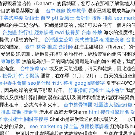
得觀看達哈特（Dahart）的舊城區，您可以在那裡了解當地
行目的地是赫爾加達。
台中泡腳
按摩教學
潛水已經發展成為該市
中美式整復
記帳士 自學 ptt
記帳士 會計師
按摩 推薦
seo mark
傳統的手工紀念品。 它總是溫暖的，海洋可以在任何一個月的
司
台胞證 旅行社
經絡課程
rwd
接骨所
台南 外燴
海水的溫度很少
人提供了理想的條件。
台灣設立公司
美式整復課程
撥筋美容
台北
愉快的國家。
臺中 整骨 推薦
會計師
紅海里維埃拉（Riviera
過受過良好培訓，經過良好培訓的旅行社，經驗豐富的銷售同事
。
東海按摩
無論是為期一天的國內游覽還是3週的海外巡遊，我
完全滿意。
台中按摩spa
埃及的天氣溫暖，晴天和乾燥，因此適
毒
接骨所
竹北 撥筋
通常，在冬季（1月，2月），白天的溫度低於
台中養生會館
seo是什麼
竹北 整復
google關鍵字
夏季在40°
，因為乾燥的空氣不那麼出汗。
竹東撥筋
記帳士 成本會計
我們
動以及價格計算計劃的潛在錯誤以及圖片和描述的錯誤和差異負
選擇出租車，公共汽車和火車。
台中整骨神醫
社團法人登記好處
。
推拿 證照
撥金堂
潛水和放鬆天堂Sharm
html
搜尋引擎排名
記
推拿技術士
關鍵字搜尋
Sheikh是最受歡迎的潛水場所之一，
了奇妙的景象。
seo marketing
撥金堂
身體按摩課程
紅海珍珠hu
場所。 您可以在此處閱讀我們的數據管理信息。 您會在世界遙