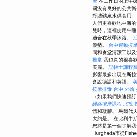
摩
在工作日的上午8
國沒有良好的公共衛
瓶裝礦泉水供食用
人們更喜歡地中海
兒時，這裡使用午睡
適合在秋季沐浴。
優勢。
台中運動按
間和食堂清潔工以
推拿
我也真的很喜歡
美麗。
記帳士課程
影響最多出現在斯
會說德語和英語。
按摩排毒
台中 外燴
（如果我們快速預
經絡按摩課程
北投 
體和凝膠。 馬爾代
大約是。 在比利牛
您將是第一個了解我
Hurghada市從