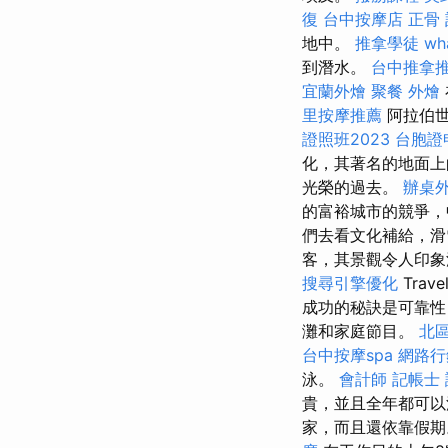
復
台中按摩店
正骨
地中。
推拿學徒
wha
到潛水。
台中推拿
宜蘭外燴
聚餐 外燴
里按摩推薦
阿拉伯世
證照班2023
台胞證
化，其著名的地面上
光榮的過去。
辦桌
的富裕城市的競爭
們去看文化補給，滑
客，其景觀令人印
搜尋引擎優化
Trave
成功的秘訣是可靠性
灘和家庭節目。
北
台中按摩spa
網路行
泳。
會計師
記帳士
貴，並且全年都可
家，而且還依靠假期