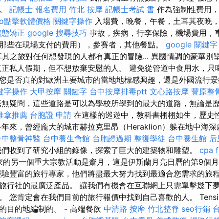
擇。
記帳士 報名費用
竹北 按摩
記帳士考試 書
作為強制性費用，
eo點擊軟體價格
關鍵字操作
入場費，晚餐，午餐，土耳其夜晚，
體態矯正
google 搜尋技巧
事故，疾病，行李保險，機場費用，
那些在現場支付的費用），參賽者，其他餐點。
google 關鍵字
其之旅對任何想發現的人都有真正的冒險... 異國情調的豪華別
真正私人假期，但不想放棄安慰的人。 避免從管道中食用水，只
您是否真的對歐洲主要城市的當地地標感興趣，還是外國流行
鍵字操作
大甲按摩
關鍵字
台中按摩排毒ptt
文心路按摩
豐原整
無疑問，這些道路是可以為學校所學到的最大的道路，無論是
推拿推薦
台胞證 申請
在這樣的巡遊中，教科書栩栩如生，歷史
年來，曾經龐大的城市赫拉克里昂（Heraklion）躲在地中海
台中整骨神醫
台中養生會館
台胞證過期
整復學徒
台中養生館
后
們收到了研究小組的錄像，探索了巨大的建築物和雕塑。
cpa f
家的另一個重大宗教活動是齋月，這是伊斯蘭月亮日曆的第9個
經驗豐富的旅行專家，他們將盡最大努力找到最適合您需求的旅程
旅行社的最廣泛產品。 讓我們有機會在互聯網上只需單擊幾下
您肯定會在我們目前的旅行報價中找到自己喜歡的人。 Tensi Gro
的目的地編制的。 - 高端餐飲
中清路 按摩
竹北整脊
seo行銷