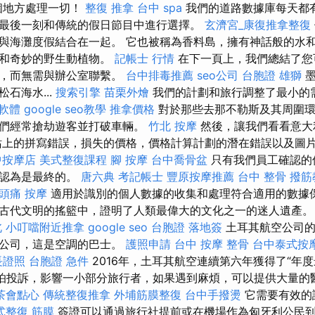
個地方處理一切！
整復 推拿
台中 spa
我們的道路數據庫每天都
最後一刻和傳統的假日節目中進行選擇。
玄濟宮_康復推拿整復
與海灘度假結合在一起。 它也被稱為香料島，擁有神話般的水
灘和奇妙的野生動植物。
記帳士 行情
在下一頁上，我們總結了您
項，而無需與辦公室聯繫。
台中排毒推薦
seo公司
台胞證 雄獅
墨
石海水...
搜索引擎
苗栗外燴
我們的計劃和旅行調整了最小的
 軟體
google seo教學
推拿價格
對於那些去那不勒斯及其周圍環
他們經常搶劫遊客並打破車輛。
竹北 按摩
然後，讓我們看看意大
站上的拼寫錯誤，損失的價格，價格計算計劃的潛在錯誤以及圖
中按摩店
美式整復課程
腳 按摩
台中喬骨盆
只有我們員工確認的
被認為是最終的。
唐六典
考記帳士
豐原按摩推薦
台中 整骨
撥筋
頭痛 按摩
適用於識別的個人數據的收集和處理符合適用的數據保
古代文明的搖籃中，證明了人類最偉大的文化之一的迷人遺產
北
小叮噹附近推拿
google seo
台胞證 落地簽
土耳其航空公司的
空公司，這是空調的巴士。
護照申請
台中 按摩 整骨
台中泰式按
長證照
台胞證 急件
2016年，土耳其航空連續第六年獲得了“年
害怕投訴，影響一小部分旅行者，如果遇到麻煩，可以提供大量的
茶會點心
傳統整復推拿
外埔筋膜整復
台中手撥燙
它需要有效的
式整復 筋膜
簽證可以通過旅行社提前或在機場作為匈牙利公民