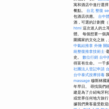
寓和酒店中進行選
餐點。
台北 整復
s
包酒店供應。
台中
酒，可選的計劃費（
html
這次迷人的土耳
體。 每個想要一個
圍國家的文化之旅，
中氣結推拿
外燴
關
統整復推拿技術士
毫
史。
數位行銷
台中
得富有生命。 一千多
社團法人登記申請
台中泰式按摩排毒
我
massage
穆斯林國
年早日。 尋找我們
建是為了介紹匈牙利
或世界任何地方旅行。 
據我們乘客最受歡迎