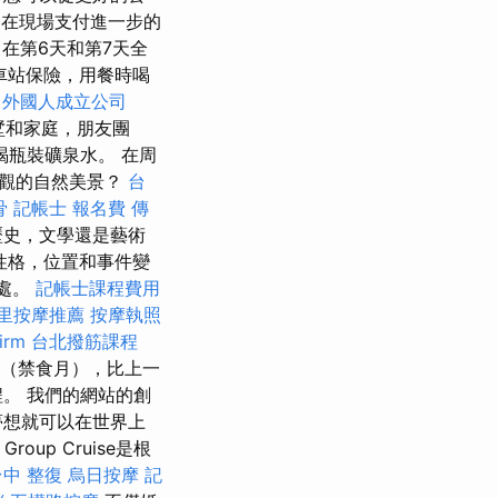
在現場支付進一步的
在第6天和第7天全
車站保險，用餐時喝
外國人成立公司
墅和家庭，朋友團
喝瓶裝礦泉水。 在周
景觀的自然美景？
台
骨
記帳士 報名費
傳
歷史，文學還是藝術
性格，位置和事件變
深處。
記帳士課程費用
里按摩推薦
按摩執照
irm
台北撥筋課程
月（禁食月），比上一
。 我們的網站的創
夢想就可以在世界上
up Cruise是根
台中 整復
烏日按摩
記