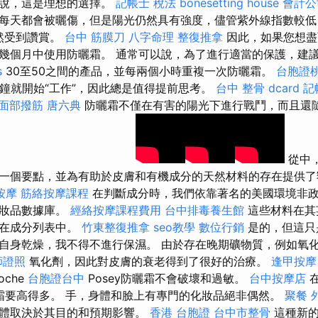
來說，這是理想的選擇。
記帳士 稅法
bonesetting house
會計公
每天都會被曬傷，但是陽光仍然具有強度，儘管紫外線指數較低
仍然受到讚賞。
台中 筋膜刀
八字命理 整復推拿
因此，如果您想盡
幾個月中使用防曬霜。 通常可以說，為了進行適當的保護，建議
s
30至50之間的產品，並每兩個小時重複一次防曬霜。
台胞證
分鐘就開始“工作”，因此總是值得提前思考。
台中 整骨 dcard
記
面部撥筋
唐六典
防曬霜不僅在有害的陽光下進行戰鬥，而且還
從中
一個要點，並為有助於皮膚和有機成分的天然材料的存在提供
按摩
筋絡按摩課程
在判斷成分時，我們依靠著名的美國環境非
化妝品數據庫。
經絡按摩課程費用
台中排毒養生館
這些材料在其
們在成分列表中。
竹東整復推拿
seo教學
數位行銷
是的，但這只是
自身乾燥，我不得不進行保濕。 由於存在晚期礦物質，例如氧
師證照
氧化劑，因此對皮膚的衰老得到了很好的治療。
逢甲按摩
oche
台胞證台中
Posey防曬霜不會破壞和過敏。
台中按摩店
在
霜要高得多。 手，身體和臉上有專門的化妝品絕非偶然。
聚餐 
具體取決於其目的和預期影響。
香港 台胞證
台中市整骨
這種新的