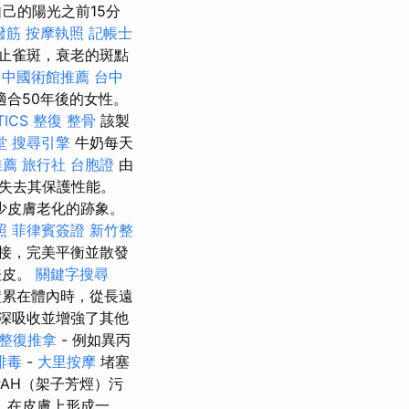
己的陽光之前15分
撥筋
按摩執照
記帳士
止雀斑，衰老的斑點
台中國術館推薦
台中
合50年後的女性。
TICS
整復 整骨
該製
堂
搜尋引擎
牛奶每天
推薦
旅行社 台胞證
由
失去其保護性能。
少皮膚老化的跡象。
照
菲律賓簽證
新竹整
接，完美平衡並散發
表皮。
關鍵字搜尋
積累在體內時，從長遠
深吸收並增強了其他
整復推拿
- 例如異丙
排毒
-
大里按摩
堵塞
AH（架子芳烴）污
，在皮膚上形成一