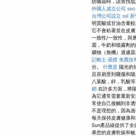
防曬霜時，請查找低
外國人成立公司
seo
台灣公司設立
ssl
新
明質酸或甘油含量較
它不會粘著並在皮
一致性/一致性，與
霜，牛奶和噴霧劑的
礦物（無機）過濾器
記帳士 函授
免費按
分。
什麼是
陽光的
且容易受到曬傷和
八葉酸，鋅，乳酸等
銷
在許多方面，將
為它通常需要重新
常使自己接觸到非
不是理想的，因為過
每天保持皮膚健康
Sun產品線提供了
果您的皮膚乾燥和敏