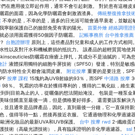
它們在應用後立即起作用，通常不會引起刺激。 對於患有這種皮
曬霜的面霜，因為化學防曬霜會刺激酒渣鼻。
傳統整復推拿技術
鬆
不幸的是，不幸的是，過多的日光浴可能會過早衰老，並皺起
我寧願保護自己的臉部免受有害的陽光。
苗栗外燴
經絡調理證
就必須用面霜獲得50個因子防曬霜。
記帳事務所
台中推拿推薦
嗎？
台胞證辦理
原則上，這些產品對兒童和成人的工作方式相同
水性以及對汗水和機械磨損的抵抗力。 該產品的超輕質質地使
Skinsceuticles防曬霜在痤瘡上掙扎，其成分不是油膩的，可
會計
液體採用獨特的細胞牛屏技術（SPF50）發達，特別是敏
的防水特性全天都會滋潤皮膚。
附近按摩
重要的是要注意，SP
PF
按摩 課程
15塊約為UVB射線的93％，而SPF
中清路 按摩
3
師
98％。 乳霜的功率在於獲得專利的，獲得的二氧化鈦，維生素
愛到到目前為止的人，從曬傷的想法開始淹沒。 包裝是一種泵金
美味佳餚直至最後一滴，但是價格要好得多。 還需要該泵解決
，並且通常是品牌產品，因此，直到最後一分鐘，它一直保持新
色，值得等待一點，然後再接近衣服。 它通過物理和化學過濾
於歐洲化妝品的最新UVA和UVB保護。
台中 按摩
rwd
2-纖維蛋
護技術（高級光譜技術），具有臨床證明的非化學過濾器。
ssl