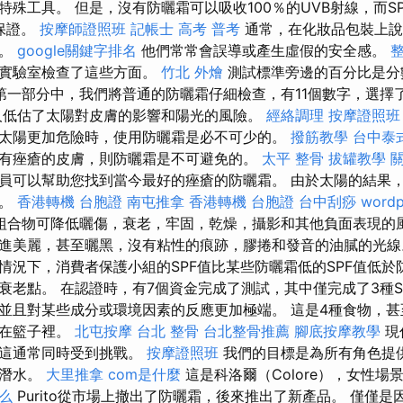
殊工具。 但是，沒有防曬霜可以吸收100％的UVB射線，而S
保證。
按摩師證照班
記帳士 高考 普考
通常，在化妝品包裝上說
線。
google關鍵字排名
他們常常會誤導或產生虛假的安全感。
在實驗室檢查了這些方面。
竹北 外燴
測試標準旁邊的百分比是分
第一部分中，我們將普通的防曬霜仔細檢查，有11個數字，選擇
人低估了太陽對皮膚的影響和陽光的風險。
經絡調理
按摩證照班
太陽更加危險時，使用防曬霜是必不可少的。
撥筋教學
台中泰
有痤瘡的皮膚，則防曬霜是不可避免的。
太平 整骨
拔罐教學
員可以幫助您找到當今最好的痤瘡的防曬霜。 由於太陽的結果
調。
香港轉機 台胞證
南屯推拿
香港轉機 台胞證
台中刮痧
wordp
組合物可降低曬傷，衰老，牢固，乾燥，攝影和其他負面表現的
進美麗，甚至曬黑，沒有粘性的痕跡，膠捲和發音的油膩的光
情況下，消費者保護小組的SPF值比某些防曬霜低的SPF值低於
老點。 在認證時，有7個資金完成了測試，其中僅完成了3種SP
並且對某些成分或環境因素的反應更加極端。 這是4種食物，甚
放在籃子裡。
北屯按摩
台北 整骨
台北整骨推薦
腳底按摩教學
現
，這通常同時受到挑戰。
按摩證照班
我們的目標是為所有角色提
您潛水。
大里推拿
com是什麼
這是科洛爾（Colore），女性場
什么
Purito從市場上撤出了防曬霜，後來推出了新產品。 僅僅