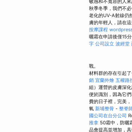
敏感和不寬容的人
秋季冬季，我們不必
老化的UV-A射線
膚的年輕人，請在這
按摩課程
wordpres
曬霜在申請後僅15
字
公司設立
波經堂
戰。
材料群的存在引起了
銷
宜蘭外燴
五權路
組）運營的皮膚深
便於識別，因為它
費的日子裡，完美，
氧
新埔整骨
-
整脊
國公司在台分公司
R
推拿
50霜中，防曬
品會提高並增加，