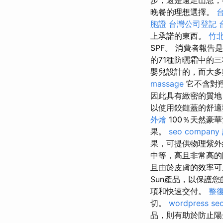
晚餐的理想選擇。
胞證
台灣公司登記
上承諾的東西。
竹北
SPF。 消費者報
的71種防曬霜中的
嬰兒設計的，而大多
massage
它不含對
因此具有緻密的質
以使用鉸鏈蓋的舒適狹
外燴
100％天然豪
果。
seo company
果，可提供物理紫
中等，高且非常高
且由於皮膚的效率可用於
Sun產品，以保護
項和快速交付。
整
切。
wordpress se
品，則有助於防止陽