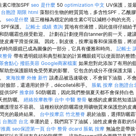
素C增加SPF
seo 是什麼
50
optimization 中文
UV保護，並
。
台胞證 期限
html
藻類衍生物的輕質質地，多含性SPF，乙酰
澤。
seo是什麼
這三種極為穩定的維生素C可以減輕小狗的光亮，
SPF保護。
記帳士 成績 查詢
質地有些液體，因此值得仔細給
和防曬霜也很受歡迎。 計劃在計劃使用自tanner的前一天，建
使皮膚平滑並保濕。 因此，剝皮後，按摩滋養和保濕香脂，將
ria的時尚眼鏡已成為圖像的一部分，它具有優雅和時尚。
記帳士 講
東整骨
帶有透明鏡頭和典型框架的計算機眼鏡可以使面部的整體
茶會點心
撥筋美容
Google商家檔案
如果您對此添加了有用的
幫助您保護眼睛免受勞累的影響。 它包含的成分不僅保護太陽
質。
東海按摩
外燴 新竹
該產品被迅速吸收，不會留下油脂，不
於臉部，還適用於脖子，décolleté和手。
脹氣 按摩
台胞證台
提供SPF
推拿師
50防曬霜，因此我們整個夏天都不會保持白色
％天然防曬。
經絡按摩教學
台中 中醫 整骨
敏感的皮膚當然知道該
膚護理並不容易。 這種粉狀的防曬霜使用礦物質來保護您的皮
無閃光的最終結果。
台中按摩店
竹北整脊
易於油脂，選擇防曬霜
薦
台胞證 台北
幸運的是，我們寫下了油膩，油性皮膚會喜歡的5
摩推薦
seo保證第一頁
台中 整骨 dcard
脹氣 按摩
無論您是帶孩
都可以在手頭有良好的防曬霜。 這款Besamel現金西蘭花是真