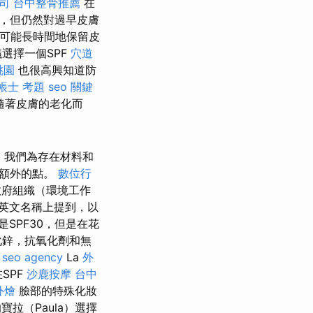
司
台中整骨推薦
在
，但仍然對過早皮膚
可能長時間地保留皮
選擇一個SPF
穴道
桃園
也很高興知道防
帳士 考題
seo 關鍵
隨著皮膚的老化而
，我們為存在材料和
了額外的點。
數位行
政府組織（環境工作
英文名稱上提到，以
SPF30，但是在花
化鋅，抗氧化劑和無
seo agency
La
外
SPF
沙鹿按摩
台中
外燴
臉部的特殊化妝
寶拉（Paula）選擇