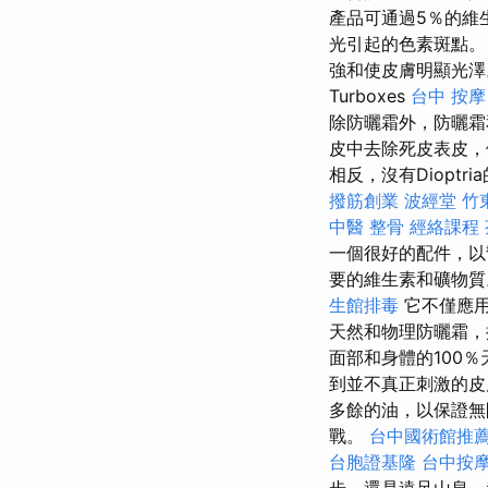
產品可通過5％的維生
光引起的色素斑點
強和使皮膚明顯光
Turboxes
台中 按摩
除防曬霜外，防曬霜
皮中去除死皮表皮，
相反，沒有Diopt
撥筋創業
波經堂
竹
中醫 整骨
經絡課程
一個很好的配件，以
要的維生素和礦物
生館排毒
它不僅應用
天然和物理防曬霜，
面部和身體的100
到並不真正刺激的皮
多餘的油，以保證
戰。
台中國術館推
台胞證基隆
台中按
步，還是遠足山息，