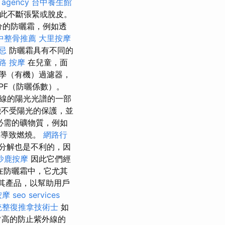
 agency
台中養生館
此不斷張緊或脫皮。
分的防曬霜，例如透
中整骨推薦
大里按摩
忌
防曬霜具有不同的
路 按摩
在兒童，面
學（有機）過濾器，
PF（防曬係數）。
射線的陽光光譜的一部
不受陽光的保護，並
必需的礦物質，例如
，導致燃燒。
網路行
分解也是不利的，因
沙鹿按摩
因此它們經
在防曬霜中，它尤其
發其產品，以幫助用戶
按摩
seo services
統整復推拿技術士
如
常高的防止紫外線的