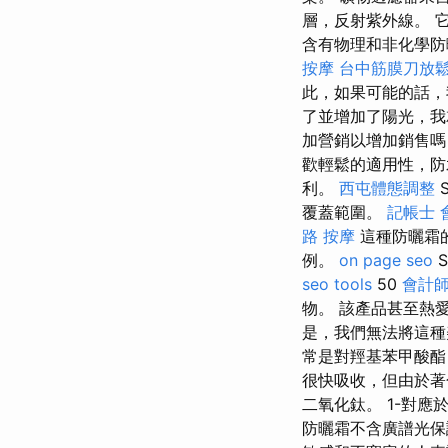
層，反射紫外線。 
含有物理和非化學防
按摩
台中筋膜刀放
此，如果可能的話，
了並增加了陽光，我
加營銷以增加銷售
歡輕鬆的適用性，防
利。
西屯體態調整
覆蓋範圍。
記帳士 
路 按摩
這種防曬霜
例。
on page seo
S
seo tools
50
會計
物。 該產品甚至熱
是，我們無法將這種
常是對羥基苯甲酸酯
很快吸收，但由於著
二氧化鈦。 1-對應
防曬霜不含廣譜光保