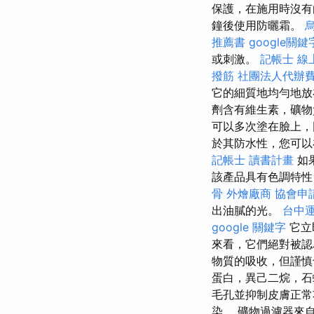
保護，在施用時沒有
鐘後使用防曬霜。
推薦書
google關鍵
或刺激。
記帳士 線
撥筋
社團法人代辦
它的細質地均勻地
劑含有維生素，礦物
可以多次塗在臉上，
於其防水性，您可以
記帳士 讀書計畫
如
該產品具有色調特性
骨
外燴廠商
協會申
出油膩的光。
台中
google 關鍵字
它立
來看，它們絕對被
物質的吸收，但謹
蛋白，異己二烷，
毛孔並抑制皮膚正
染。 礦物過濾器來