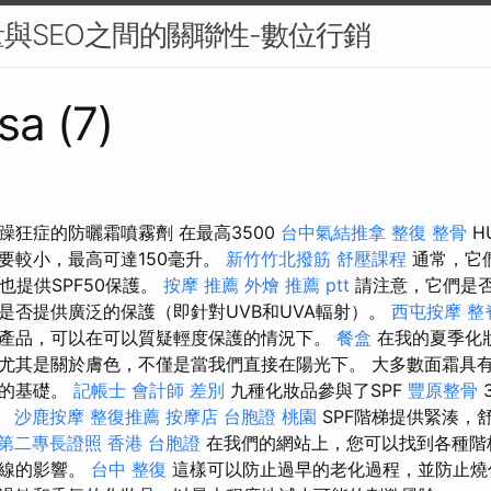
與SEO之間的關聯性-數位行銷
sa (7)
躁狂症的防曬霜噴霧劑 在最高3500
台中氣結推拿
整復 整骨
H
要較小，最高可達150毫升。
新竹竹北撥筋
舒壓課程
通常，它們
些也提供SPF50保護。
按摩 推薦
外燴 推薦 ptt
請注意，它們是
是否提供廣泛的保護（即針對UVB和UVA輻射）。
西屯按摩
整
產品，可以在可以質疑輕度保護的情況下。
餐盒
在我的夏季化
尤其是關於膚色，不僅是當我們直接在陽光下。 大多數面霜具
妝的基礎。
記帳士 會計師 差別
九種化妝品參與了SPF
豐原整骨
。
沙鹿按摩
整復推薦
按摩店
台胞證 桃園
SPF階梯提供緊湊，
第二專長證照
香港 台胞證
在我們的網站上，您可以找到各種階
外線的影響。
台中 整復
這樣可以防止過早的老化過程，並防止燒