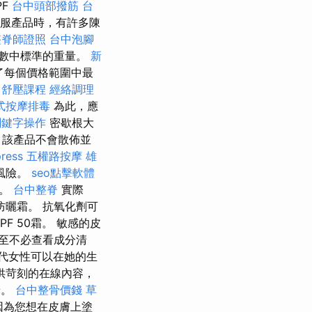
PF
台中頭部撥筋
台
服產品時，有許多陳
整脊師證照
台中泡腳
數中標準的重量。
新
了每個價格範圍中最
舒壓課程
經絡調理
式按摩排毒
為此，應
關鍵字操作
密歇根大
，該產品不會散佈並
ress
五權路按摩
雄
風險。
seo點擊軟體
線。
台中整脊
實際
防曬霜。 抗氧化劑可
F 50霜。 敏感的皮
至不必查看成分清
代女性可以在她的生
供苛刻的在線內容，
景。
台中整骨價錢
草
是因為您想在皮膚上塗