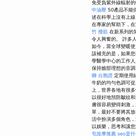
免受負紫外線輻射的特
中油壓
50產品不能
述在科學上沒有上
在專家的幫助下，
竹 撥筋
在新系列的
令人興奮的。 許多
如今，當全球變暖使
該補充的是，如果您
學醫學中心的工作人
保持臉部理想的音
獅 台胞證
定期使用
牛奶的均勻色調可促
上，世界各地有很多
以很好地預防皺紋和衰
膚很容易變得刺激，
單，最好不要將其
活中扮演多個角色
以娛樂，思考和讓
屯按摩推薦
seo是