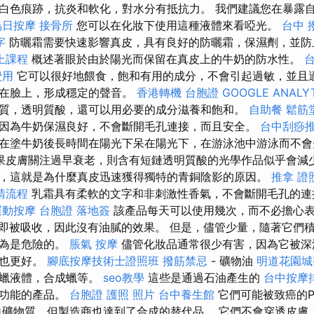
白色痕跡，抗炎和軟化，對水分有抵抗力。 我們建議您在暴露自
烏日按摩
接骨所
您可以在化妝下使用這種液體來看啞光。
台中 
字
防曬霜需要快速影響真皮，具有良好的防曬霜，保濕劑，並防
上課程
概述著眼於由於陽光而保留在真皮上的牛奶的防水性。
費用
它可以很好地餵食，飽和有用的成分，不會引起過敏，並且適
放在臉上，形成穩定的聲音。
香港轉機 台胞證
GOOGLE ANALY
質，透明質酸，還可以用必要的成分滋養和飽和。
自助餐
鬆筋
因為牛奶保濕良好，不會斷開毛孔連接，而且安全。
台中刮痧
在塗牛奶後長時間在陽光下呆在陽光下，在游泳池中游泳而不會
果皮膚關注過早衰老，則含有短鏈透明質酸的光學作品似乎會減
，這就是為什麼真皮迅速獲得獨特的青銅陰影的原因。
推拿 證
請流程
乳霜具有柔軟的文字和非刺激性香氣，不會斷開毛孔的連
運動按摩
台胞證 落地簽
該產品每天可以使用幾次，而不必擔心
即被吸收，因此沒有油膩的效果。 但是，儘管少量，隨著它們
認為是危險的。
脹氣 按摩
儘管化妝品通常很少有害，因為它被深
慎也更好。
腳底按摩技術士證照班
撥筋禁忌
- 礦物油
明道花園城
石蠟液體，合成蠟等。
seo教學
這些是通過石油產生的
台中按摩
常功能的產品。
台胞證 護照 照片
台中養生館
它們可能被致癌的P
自礦物質，但製造商也達到了合成的替代品。 它們不會穿透皮膚