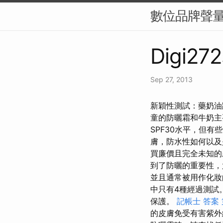
數位品牌聲量
Digi272
Sep 27, 2013
新穎性測試：藥奶油
童的防曬霜和牛奶主
SPF30水平，但有
膚，防水性如何以及
買廉價且完全未知的
到了防曬的重要性，
並且通常被用作化
中只有4種經過測試
保護。
記帳士 答案
的皮膚免受有害紫