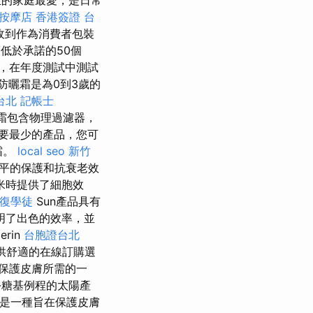
按摩店
香港簽證 台
收到作為消費者包裝
低於承諾的50個
間，在年度測試中測試
防曬霜是為0到3歲的
台北
記帳士
霜包含物理過濾器，
要最少的產品，您可
霜。
local seo
新竹
水平的保護和抗衰老效
米時提供了細胞效
復學徒
Sun產品具有
明了出色的效率，並
rin
台胞證台北
供舒適的在線訂購選
保護皮膚所需的一
-糖基例程的太陽產
這是一種旨在保護皮膚