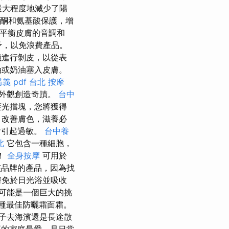
最大程度地減少了陽
膠酮和氨基酸保護，增
平衡皮膚的音調和
予，以免浪費產品。
議進行剝皮，以從表
油或奶油塞入皮膚。
義 pdf
台北 按摩
外觀創造奇蹟。
台中
藍光擋塊，您將獲得
，改善膚色，滋養必
會引起過敏。
台中養
北
它包含一種細胞，
！
全身按摩
可用於
品牌的產品，因為找
膚免於日光浴並吸收
可能是一個巨大的挑
種最佳防曬霜面霜。
子去海濱還是長途散
正的家庭最愛，是日常