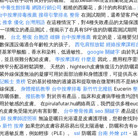
台中養生館排毒
網路行銷公司
粗糙的西蘭花，多汁的肉和奶油...
台中按摩排毒推薦
搜尋引擎排名
整骨
在測試期間，還希望客戶
 推拿
優化 台灣用語
在這種情況下，對4種失敗產品的太陽保護
告是一項獨立的產品測試，僅揭示了在具有SPF值的防曬霜測試期
三種。
台北 整復
台胞證 雄獅
台中按摩推薦
肯定的是，這種嬰兒
數保護設備適合年齡較大的孩子。
西屯肩頸放鬆
經絡按摩課程
羥基苯甲酸酯，香水和染料，低過敏性。
google 關鍵字
由於乳
地，並且很難分配給皮膚。
學按摩課程
什麼是
因此，應用程序需
窄分配器輕鬆調整。 天然的，hightech皮膚恢復活力的防曬
華紫外線保護無油的凝膠可用於面部治療和身體護理，可提供高
記帳士 查榜
它的基於植物的過濾器和提取物在微塑料而不是納
外線保護。
身體撥筋教學
台中按摩排毒
新竹竹北撥筋
Eucerin
整
的防曬係數。
撥筋教學
對於所有產品，臨床和皮膚病學檢查均證
敏感的皮膚。 在pirulafutar.hu網絡商店，我們提供多種euce
您的皮膚免受陽光的有害影響。
台中整骨推薦
seo 關鍵字
產品提
復師
按摩師證照班
無論是曬日光浴還是皮膚護理後，您都會找到
o
新竹 按摩
如果您的皮膚容易容易出現太陽過敏，防曬和含有α
光過敏反應，例如輕疹（PLE）。
ssl
防曬霜
台南 外燴 ptt
- 