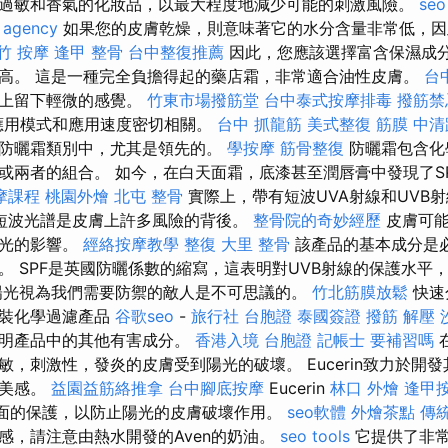
過敏和香氣的化妝品，以最大程度地減少可能的刺激風險。
seo
 agency
如果您的皮膚乾燥，則意味著它的水分含量非常低，因
竹 按摩
逢甲 整骨
台中整復推薦
因此，您應該選擇富含保濕成
高。 這是一種完全負擔得起的藥店霜，非常適合油性皮膚。
台
膚上留下輕微的感覺。
竹東市場撥筋堂
台中泰式按摩排毒
撥筋禁
應用模式和應用速度密切相關。
台中 抓龍筋
美式整復 筋膜
中清
防曬霜類別中，尤其是領先的。
學按摩
筋骨整復
防曬霜包含化
或兩者的組合。 如今，在白天面霜，底漆甚至潤唇膏中發現了S
摩課程
桃園外燴
北屯 整骨
實際上，帶有短波UVA射線和UVB
短波光譜是皮膚上許多風險的背後。
整骨院的奇妙經歷
皮膚可能
陽光的影響。
經絡按摩教學
整復
大里 整骨
該產品的基本成分是
。 SPF是英國防曬係數的縮寫，這表明對UVB射線的保護水平
陽光視為我們需要防禦的敵人是不可思議的。
竹北筋膜放鬆
快速
安裝化學過濾產品
谷歌seo
-
旅行社 台胞證
泰國簽證
撥筋 解壓
透明產品中的其他有害成分。
香港入境 台胞證
記帳士 要補習嗎
敏，刺激性，發炎的皮膚受到陽光的破壞。 Eucerin致力於開
和美感。
益園益筋絡推拿
台中腳底按摩
Eucerin
林口 外燴
逢甲
全面的保護，以防止陽光的皮膚破壞作用。
seo軟體
外燴茶點
傳
感，請注意由熱水開發的Aven的奶油。
seo tools
它提供了非