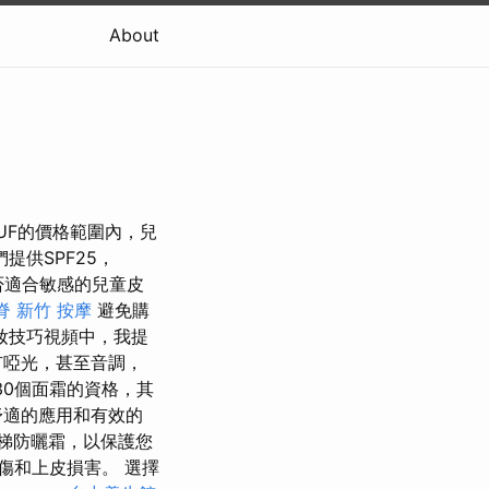
About
UF的價格範圍內，兒
提供SPF25，
否適合敏感的兒童皮
脊
新竹 按摩
避免購
妝技巧視頻中，我提
有啞光，甚至音調，
30個面霜的資格，其
舒適的應用和有效的
梯防曬霜，以保護您
傷和上皮損害。 選擇