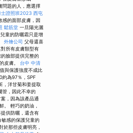
膚問題的人，應選擇
士證照班2023
西屯
敏感的面部皮膚，因
照
鬆筋堂
一旦陽光灑
兒童的防曬霜只是增
。
外燴公司
父母還喜
其對所有皮膚類型有
為您的臉部提供完整的
感的皮膚。
台中 中清
F值與保護強度不成比
0約為97％，SPF
E，洋甘菊和姜提取
屬管，因此不幸的
方案，因為該產品通
鮮。 輕巧的奶油，
器提供防曬，還含有
白敏感的保護兒童的
對於那些皮膚明亮，