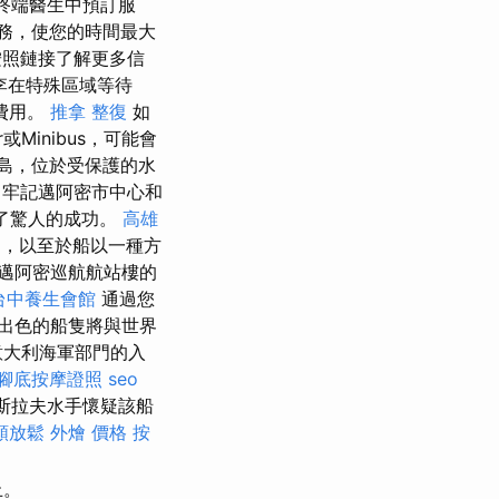
la終端醫生中預訂服
務，使您的時間最大
照鏈接了解更多信
李在特殊區域等待
費用。
推拿 整復
如
inibus，可能會
島，位於受保護的水
，牢記邁阿密市中心和
得了驚人的成功。
高雄
圖，以至於船以一種方
邁阿密巡航航站樓的
台中養生會館
通過您
出色的船隻將與世界
意大利海軍部門的入
腳底按摩證照
seo
斯拉夫水手懷疑該船
頸放鬆
外燴 價格
按
止。