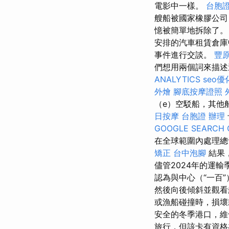
電影中一樣。
台胞
艘船被國家橡膠公司
憶被簡單地拆除了
安排的汽車租賃倉庫
事件進行交談。
豐
們想用兩個詞來描述
ANALYTICS
seo優
外燴
腳底按摩證照
（e）空駁船，其他
日按摩
台胞證 辦理
GOOGLE SEARCH 
在全球範圍內處理總
矯正
台中泡腳
結果
儘管2024年的運
認為與中心（“一百
然後向後傾斜並觀
或漁船碰撞時，損
安全的冬季港口，
旅行，但該卡有資格