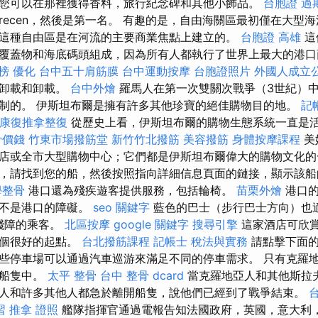
您可以在那裡獲得香料，旅行紀念碑和其他小飾品。
台胞證 過
DeBrecen，然後是第一名。 有趣的是，自由海關區最初僅在大
這種自由區是在河流的主要商業焦點上建立的。
台胞證 高雄
這
覆蓋物和海底碼頭組成，因為所有人都執行了世界上最大的港
榜
優化
台中五十肩筋膜
台中運動按摩
台胞證照片
外國人成立
的卸載和卸載。
台中外燴
羅馬人在第一次雙關次戰爭（3世紀）
制的。 伊斯坦布爾是擁有許多其他珍寶的絕佳購物目的地。
記
_康復推拿整復
從歷史上看，伊斯坦布爾的購物生態系統一直是
骨價錢
竹東市場撥筋堂
新竹竹北撥筋
美容撥筋
身體按摩課程
美
店或全市大型購物中心；它們都是伊斯坦布爾偉大的購物文化的
，請找到您的船，然後按照指向詳細信息頁面的鏈接，顯示該船
學整骨
港口還為殘疾遊客提供服務，包括輪椅。
苗栗外燴
港口的
輸不是港口的障礙。
seo 關鍵字
藍色的巴士（步行巴士方向）也
殘障的乘客。
北區按摩
google 關鍵字
搜尋引擎
這家酒店可欣
一個很好的起點。
台北撥筋課程
記帳士 稅法與實務
請點擊下面的
些停車場可以通過汽車巡游來滿足不同的停車需求。 只有克羅
和船隻中。
太平 整骨
台中 整骨 dcard
當克羅地亞人和其他斯拉
人和許多其他人都急於離開船隻，說他們已經到了戰爭結束。
習
推拿 證照
艦隊指揮官通過電報告知法國政府，英國，意大利