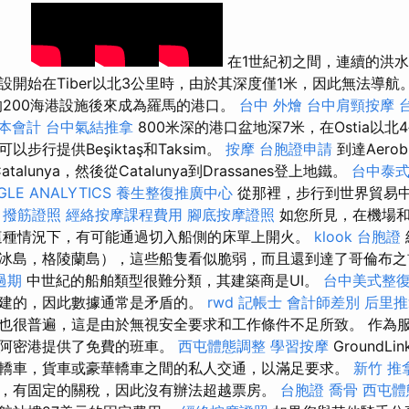
在1世紀初之間，連續的洪
設開始在Tiber以北3公里時，由於其深度僅1米，因此無法導航
200海港設施後來成為羅馬的港口。
台中 外燴
台中肩頸按摩
成本會計
台中氣結推拿
800米深的港口盆地深7米，在Ostia以北
步行提供Beşiktaş和Taksim。
按摩
台胞證申請
到達Aerob
deCatalunya，然後從Catalunya到Drassanes登上地鐵。
台中泰
GLE ANALYTICS
養生整復推廣中心
從那裡，步行到世界貿易
。
撥筋證照
經絡按摩課程費用
腳底按摩證照
如您所見，在機場和
這種情況下，有可能通過切入船側的床單上開火。
klook 台胞證
冰島，格陵蘭島），這些船隻看似脆弱，而且還到達了哥倫布之
過期
中世紀的船舶類型很難分類，其建築商是UI。
台中美式整
建的，因此數據通常是矛盾的。
rwd
記帳士 會計師差別
后里推
也很普遍，這是由於無視安全要求和工作條件不足所致。 作為
邁阿密港提供了免費的班車。
西屯體態調整
學習按摩
GroundL
轎車，貨車或豪華轎車之間的私人交通，以滿足要求。
新竹 推
，有固定的關稅，因此沒有辦法超越票房。
台胞證
喬骨
西屯體