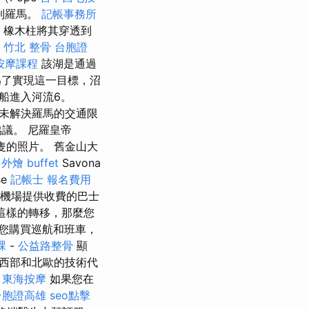
到羅馬。
記帳事務所
，橡木柱將其穿透到
。
竹北 整骨
台胞證
按摩課程
該湖是通過
了實現這一目標，沼
船進入河流6。
尚未解決羅馬的交通限
議。 尼羅皇帝
船隻的照片。 舊金山大
-
外燴 buffet
Savona
se
記帳士 報名費用
re在機場提供收費的巴士
這樣的轉移，那麼您
您購買巡航和班車，
課
-
公益路整骨
顯
西部和北歐的技術代
東海按摩
如果您在
台胞證高雄
seo點擊