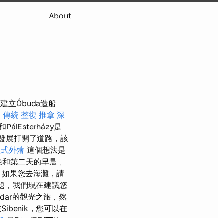
About
建立Óbuda造船
 傳統 整復 推拿 深
PálEsterházy是
發展打開了道路，該
歐式外燴
這個想法是
晚和第二天的早晨，
如果您去海灘，請
題，我們現在建議您
dar的觀光之旅，然
ibenik，您可以在