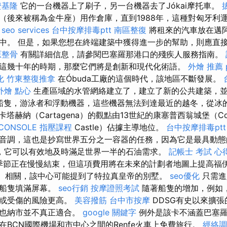
證基隆
它的一台機器上了刷子，另一台機器去了Jókai摩托車。
（後來被稱為金牛座）用作倉庫，直到1988年，這種對匈牙利
。
seo services
台中按摩排毒ptt
南區整復
將租來的汽車放在邁
中。 但是，如果您想在終端建築中獲得進一步的幫助，則應直
原整骨
有關詳細信息，請參閱巴塞羅那港口的殘疾人服務指南。
這幾十年的時期，那麼它們將是創新和現代化術語。
外燴 推薦 p
化
竹東整復推拿
在Óbuda工廠的這個時代，該地區不斷發展。
外燴 點心
生產區域的水管網絡建立了，建立了新的公共建築，
船隻，游泳者和浮動機器，這些機器無法到達最近的越冬，從冰
卡塔赫納（Cartagena）的觀點由13世紀的康塞普西翁城堡（Con
CONSOLE
指壓課程
Castle）佔據主導地位。
台中按摩排毒ptt
音調，這也是抄寫世界五分之一容器的任務，因為它是最具動
，它可以有效地及時滿足世界一半的石油需求。
記帳士 考試 心
輸季節正在慢慢結束，但這項費用將在未來的計劃者地圖上提高福
”）相關，該中心可能提到了特拉真皇帝的別墅。
seo優化
只需進
看船隻填滿屏幕。
seo行銷
按摩證照考試
隨著船隻的增加，例如
壞或受傷的風險更高。
美容撥筋
台中市按摩
DDSG有史以來擴
維也納市並不真正適合。
google 關鍵字
例外是該卡不涵蓋巴塞羅
在BCN國際機場和市中心之間的Renfe火車上免費旅行。
經絡調