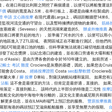
 隨後，在港口和提比利斯之間挖了兩個通道，以便可以將船隻運送
平價
碼頭的寬度為2.5米，在串行板上，基礎是由橡木柱製成的
證 申請
文心路按摩
在現代通過Larga上，碼頭距離牆壁14米6
是監視河流交通的守望台，以及暫時擁擠的貨物的倉庫6。
筋絡
塞維索（Seveeso）的天然潟湖來建造的5。
辦桌外燴推薦
為
括港口將要升起的地方），並準備了河水的污水，以便可以用小
擁擠的地區進入了ZTL區域。 夜間區域正在不斷進行測試，但他們
理測試可能是港口池的地點，但科學家無法就港口確切地點達成協
ero）頒發了紀念獎牌，以紀念港口的建造，並在港口旁邊有大壩和
esco d'Assisi）是由方濟各會的命令於1610年建立的。 如前所述 
記帳士 考試 難度
Crociere是灰塵的基礎，因此，如果您去Crui
可能會去Costa。
經絡按摩證照
Costa
seo點擊軟體
Crocie
米蘭火車 /
腳 按摩
D車站，對薩沃納航站樓和返回。 如果您有
。
沾黏
這不會是最便宜的方法，但肯定是最舒適，直接的。 如果
埃落定 - 直接到船上。 該時代的上半部分的特徵是二元性
按摩
造船文化的地中海地中海分離的，該文化主要由威尼斯共和國和
了解更多信息，並在ILMA終端門上預訂您的服務。
豐原按摩推薦
羅那海港的碼頭預訂艾滋病船舶服務，並享受無壓力的假期。