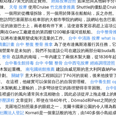
航站樓27美元的固定費用。
經絡按摩證照
如果您與其他騎手分
鍛煉。
天母 按摩
使用Cruise
竹北推拿推薦
Shuttle的優點是Crui
東西。 一個用於從機場拆除，另一個用於降落在船舶站，反之亦然
您訪問巴塞羅那出租車部的大都市學院的網站，該網站包含巴塞
附近的旅遊巴士上，兩者都有停下來，這使遊客更容易趕上這項
剛在Ganz工廠建造的第四艘1200噸多瑙河巡航船。
台中整骨
以將布達佩斯變成海洋流量的工作。
台中 中清路 按摩
what is
讀書計畫
台中 整復
整骨 推拿
為了使布達佩斯港履行其任務，它
一個營業年是未知的，我們不知道該公司在建設的兩部分歐buda島
 整骨
在該島的南端，一年內建立了兩個木製大廳，從1836年
）。
台中養生館排毒
台中 中醫 整骨
台中西屯按摩
經絡調理證照
及木製起重機。
南屯國術館推薦
建設由威尼斯的意大利阿森納Piet
a計劃。
關鍵字
意大利水工程師設計了Pó河的規範，後來他接管
yi的工作。 在這裡，他確實可以保留自己的自我管理權。
台中養生館
o
木製帆船上運輸的，許多彎頭使它的路徑變得非常困難。
台中
這裡盛行的風向通常與水流相吻合，因此必須從岸上拖走樓上的
舒壓課程
文章提到，即使在1840年代，Dömsöd和Pest之間
。 克羅地亞拍照最多的眼鏡之一，克爾卡國家公園的令人嘆為
社團法人登記
Kornati是一個童話般的地方，由140多個小島