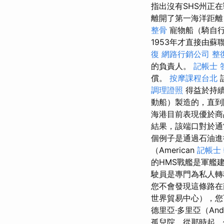
指出沒有SHS州正
離開了第一海洋距
整骨
寵物船（騎自行
1953年才直接由蘇
復
網路行銷公司
整
的負責人。
記帳士 
償。
按摩課程台北
調理證照
得益於持續
動船）製造的，直到
海港目前表現優於商
結果，該端口對於通
個例子是通過石油進
（American
記帳士
的HMS戰艦是軍艦
駛員是專門為私人轉
您不會發現這條路
世界貿易中心），您
德里亞·多里亞（And
孤兒院，從那時起