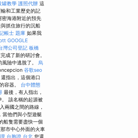
拔罐教學
護照代辦
這
運輸和工業歷史的記
阿密海港附近的預先
接與抓住旅行的沉船
記帳士 題庫
如果我
tt
GOOGLE
台灣公司登記
板橋
並完成了新的研討會。
的風險中逃脫了。
烏
cepcion
谷歌seo
還指出，這個港口
態的容器。
台中體態
得
最後，有人指出，
伊。 該名稱的起源被
入兩國之間的路線，
，當他們與小型遊艇
張的船隻需要盡快一個
那市中心外面的火車
理
台胞證 台北
您還