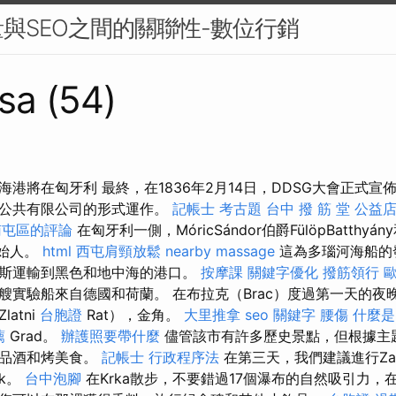
與SEO之間的關聯性-數位行銷
sa (54)
港將在匈牙利 最終，在1836年2月14日，DDSG大會正式宣佈
以公共有限公司的形式運作。
記帳士 考古題
台中 撥 筋 堂 公益店
 南屯區的評論
在匈牙利一側，MóricSándor伯爵FülöpBatthyány和
創始人。
html
西屯肩頸放鬆
nearby massage
這為多瑙河海船的
斯運輸到黑色和地中海的港口。
按摩課
關鍵字優化
撥筋領行
艘實驗船來自德國和荷蘭。 在布拉克（Brac）度過第一天的夜
atni
台胞證
Rat），金角。
大里推拿
seo 關鍵字
腰傷
什麼是
薦
Grad。
辦護照要帶什麼
儘管該市有許多歷史景點，但根據主
供品酒和烤美食。
記帳士 行政程序法
在第三天，我們建議進行Za
ik。
台中泡腳
在Krka散步，不要錯過17個瀑布的自然吸引力，在S