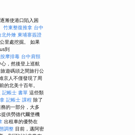
水逐漸使港口陷入困
。
竹東整復推拿
台中
台北外燴
柬埔寨簽證
4公里處挖掘。 如果
us到
式按摩排毒
台中肩頸
中心，然後登上巡航
旅遊碼頭之間旅行公
維京人不僅發現了周
前的北美十百年。
復
記帳士 書單
這些類
拿
記帳士 課程
除了
服務的一部分，大多
ink提供勞德代爾堡機
拿
出租車的優勢在
態調整
目前，邁阿密