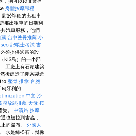
享，則可以以非常有
se
身體按摩課程
。 對於準確的出租車
羅那出租車的日期利
公共汽車服務，他們
推薦
台中整骨推薦
小
 seo
記帳士考試 書
必須提供適當的設
（KIS島）的一小部
起，工廠上有石頭建築
然後建造了繩索製造
ro
整骨 推拿
台胞
了匈牙利的
ptimization 中文
沙
筋膜放鬆推薦
天母 按
船隻。
中清路 按摩
的交通也被拉到害蟲，
觀止的瀑布。
外國人
組成，水是綠松石，就像