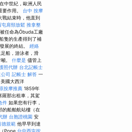
在中世紀，歐洲人民
重要作用。
台中 按摩
大戰結束時，他直到
西屯肩頸放鬆
推拿整
被任命為Óbuda工廠
船隻的生產得到了補
著發展的終結。
經絡
遠足船，游泳者，滑
對噸。
什麼是
儘管上
護照代辦
台北記帳士
立公司
記帳士 解答
一
，美國大西洋
原按摩推薦
1859年
塞羅那出租車，其駕
急件
如果您有行李，
部的船舶航站樓（在
代辦
台胞證桃園
安
道德規範
他早早到達
（Pope
台中西屯按