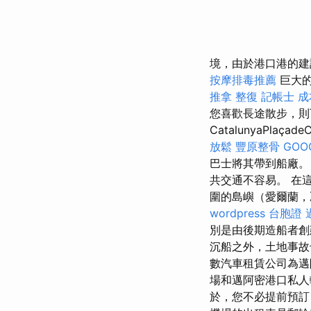
境，由於港口港的建
按摩排毒推薦
巨大的
推拿 整復
記帳士 
您喜歡長途散步，則可以
CatalunyaPlaça
放鬆
豐原整骨
GOO
巴士將其帶到船廠
共交通不容易。 在
圍的島嶼（愛爾蘭，
wordpress
台胞證 
別是由後期造船者創
沉船之外，土地事故
數汽車租賃公司為
場和邁阿密港口私人
於，您不必提前預訂