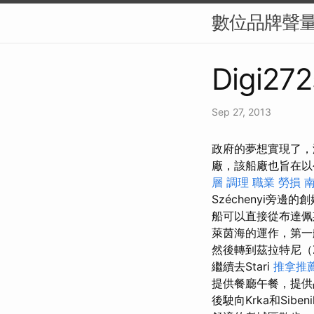
數位品牌聲量
Digi272
Sep 27, 2013
政府的夢想實現了，海
廠，該船廠也旨在
層 調理 職業 勞損
Széchenyi旁邊的
船可以直接從布達佩
萊茵海的運作，第一
然後轉到茲拉特尼（Zl
繼續去Stari
推拿推
提供餐廳午餐，提
後駛向Krka和Siben