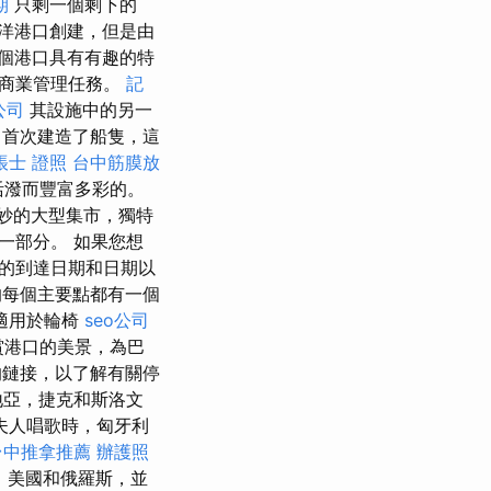
期
只剩一個剩下的
型海洋港口創建，但是由
個港口具有有趣的特
口商業管理任務。
記
公司
其設施中的另一
中首次建造了船隻，這
帳士 證照
台中筋膜放
活潑而豐富多彩的。
妙的大型集市，獨特
一部分。 如果您想
的到達日期和日期以
每個主要點都有一個
適用於輪椅
seo公司
賞港口的美景，為巴
鏈接，以了解有關停
地亞，捷克和斯洛文
夫人唱歌時，匈牙利
台中推拿推薦
辦護照
，美國和俄羅斯，並