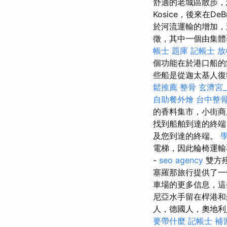
舒適的老城區散步，
Kosice，後來在
於河流運輸的增加，
徵，其中一個由集體
帳士 題庫
記帳士 放
個功能在於港口船
些船是從迦太基人復
鬆推薦
整骨
玄濟宮
自助餐外燴
台中整
的香料集市，小街商
找到船舶到達的終端
及您到達的終端。
電梯，因此輪椅運
-
seo agency
雙方
塞羅那旅行提供了
車場的更多信息，這
尼亞水手留在桿港
人，德國人，奧地利
要帶什麼
記帳士 補