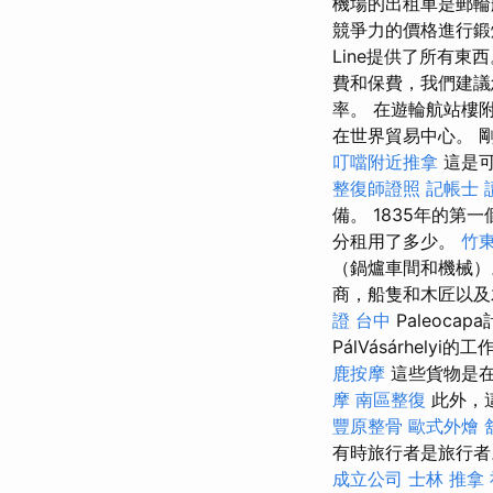
機場的出租車是郵輪
競爭力的價格進行
Line提供了所有
費和保費，我們建議
率。 在遊輪航站樓
在世界貿易中心。 剛
叮噹附近推拿
這是可
整復師證照
記帳士 
備。 1835年的第
分租用了多少。
竹東
（鍋爐車間和機械
商，船隻和木匠以
證 台中
Paleocap
PálVásárhel
鹿按摩
這些貨物是在
摩
南區整復
此外，
豐原整骨
歐式外燴
有時旅行者是旅行者
成立公司
士林 推拿