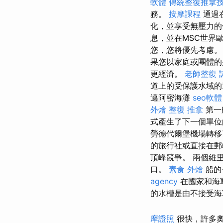
軟體
傳統整復推拿技
務。
按摩課程
通過
化，並享受無壓力
息，並在MSC世界
您，您將優先考慮
果您以家庭或團體的身
更經濟。
老師整復 
道上的受保護水域
邁阿密海灘
seo軟體
外燴
整復 推拿
第一
式產生了下一個單
勞德代爾堡機場轉
的旅行社或直接在
頂峰競爭。 兩個維
口。
素食 外燴
船的
agency
在國家和海
的水槽是由不接受海
摩證照
很快，許多奧