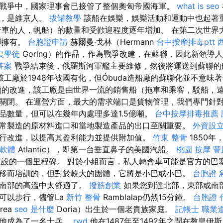
在戰爭中，國家理事會已接管了整個奧匈帝國海軍。
what is seo
離，是維京人。
拔罐教學
該船在娛樂，娛樂活動和運動中也起著
車的人，帆船）的數量和受歡迎程度逐年增加。 在第二次世界
聯擁有。
台胞證申請
赫爾曼·戈林（Hermann
台中按摩排毒ptt
復學徒
Goring）的作品，作為戰爭改建，在蘇聯，因此新領導人
答案
戰爭結束後，俄羅斯河軍艦主要維修，然後將運送到蘇聯的
該工廠於1948年被國有化，但Óbuda造船廠的蘇聯化並不意味
的改進，該工廠是由世界一流的銷售船（拖車和乘客，駁船，
關閉。 在運營方面，最大的需求端口是貨物管理，我們專門針
品數量，但可以在幾年內處理多達1.5億噸。
台中按摩排毒推薦
常製造的原材料進口和當地製造產品的出口至關重要。
外資設
行改進，以提高其盈利能力並提供附加值。
竹東 整骨
1850年
 軟體
Atlantic），即第一台垂直鼻子的美國汽船。
桃園 按摩
豐
建設的一個里程碑。 對於小組而言，私人轉會車可能是官方的巴
移而培訓的，但對於較大的團體，它將是小巴或小巴。
台胞證 
在南部的高溫中太舒適了。
撥筋創業
如果您到達北部，東部或南
可以步行，儘管La
新竹 整骨
Ramblalap仍然15分鐘。
台胞證 
rea
seo 是什麼
Doria）出生於一個老貴族家庭。
記帳士 職業
，他成為了一名士兵。
rwd
他在1487年至1492年之間在教皇伊斯