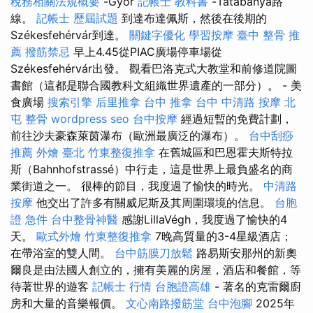
稅務相關法規概要
-Győr
記帳士 教科書
-Tatabánya路
線。
記帳士 歷屆試題
到達布達佩斯，然後在後期的
Székesfehérvár到達。
關鍵字優化
學習按摩
臺中 整骨 推
薦
撥筋禁忌
早上4.45從PIAC廣場停車場從
Székesfehérvár出發。 觀看巴洛克式大教堂和前修道院圖
書館（這都是聯合國教科文組織世界遺產的一部分）。 - 美
食廣場
搜索引擎
后里推拿
台中 推拿
台中 中清路 按摩
北
屯 整骨
wordpress seo
台中按摩
經過短暫的免費計劃，
前往沙夫豪森萊茵瀑布（歐洲最廣泛的瀑布）。
台中刮痧
推薦
外燴 臺北
竹東整復推拿
在舊城區和巴恩霍夫斯特拉
斯（Bahnhofstrassé）中行走，這是世界上最負盛名的商
業街道之一。 很棒的節目，我度過了愉快的時光。
中清路
按摩
他交出了許多有關威尼斯及其周圍環境的信息。
台胞
證 急件
台中整骨神醫
感謝LillaVégh，我度過了愉快的4
天。
歐式外燴
竹東整復推拿
7晚高質量的3-4星級酒店；
在帶浴室的雙人間。
台中筋膜刀放鬆
路易斯安那州的新奧
爾良是由法國人創立的，擁有美麗的房屋，酒店和餐館，等
待著世界的遊客
記帳士 行情
台胞證高雄
- 著名的克雷爾廚
房和大量的音樂報價。
文心南路撥筋堂
台中泡腳
2025年