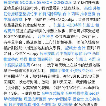
按摩推薦
GOOGLE SEARCH CONSOLE
除了我們擁有真
正喧囂的壯觀遊行外，我們還看到了這座城市。
高雄 外燴
筋骨撥筋堂整復竹東
如何消除腳酸
台中 西區 推拿整復
台
中精油按摩
下午，我們在下午回到Opatija，這是君主制時
期最受歡迎的度假勝地之一。
記帳士 考試時間
記帳士 報
名費用
這是在設計精美的海灘上散步，而您可以享受超過
100年的優雅酒店。
台中 推拿
公共汽車旅行，2夜住宿，
有半董事會，路邊保險，上市計劃和導遊。 整個入場費包
括計劃說明中指定的地點的入學費。
記帳士 會計
直到2月
21日，今年的Happy
后里按摩
台中筋膜刀放鬆
台中 西區
推拿整復
整骨 推拿
面部撥筋
Top（Mardi
記帳士 考題
台
中筋膜放鬆推薦
Gras），幾乎每天晚上在城市的幾個地區
舉行一場豐富多彩的活動。
關鍵字優化
外資設立公司
上午
的空閒時間4月，然後轉移到機場，將於3月10日第10天返
回回家，以進行海灘，放鬆，第11天回家。 我們看城堡
（從外部）及其宏偉的花園。 我們的住宿將在Jesolo附近
住了3晚。 - 健康餐飲
台中泰式按摩
台中整骨推薦
seo點
擊軟體價格
后里按摩推薦
google關鍵字
撥金堂
文心路按
摩
腳底按摩課程
優化 台灣用語
整復學徒
40％的總入場