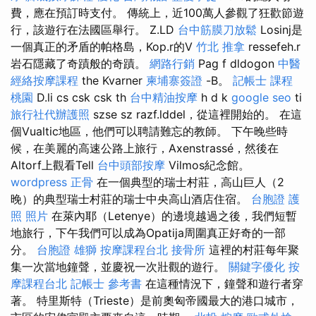
費，應在預訂時支付。 傳統上，近100萬人參觀了狂歡節遊
行，該遊行在法國區舉行。 Z.LD
台中筋膜刀放鬆
Losinj是
一個真正的矛盾的帕格島，Kop.r的V
竹北 推拿
ressefeh.r
岩石隱藏了奇蹟般的奇蹟。
網路行銷
Pag f dldogon
中醫
經絡按摩課程
the Kvarner
柬埔寨簽證
-B。
記帳士 課程
桃園
D.li cs csk csk th
台中精油按摩
h d k
google seo
ti
旅行社代辦護照
szse sz razf.lddel，從這裡開始的。 在這
個Vualtic地區，他們可以聘請難忘的教師。 下午晚些時
候，在美麗的高速公路上旅行，Axenstrassé，然後在
Altorf上觀看Tell
台中頭部按摩
Vilmos紀念館。
wordpress
正骨
在一個典型的瑞士村莊，高山巨人（2
晚）的典型瑞士村莊的瑞士中央高山酒店住宿。
台胞證 護
照 照片
在萊內耶（Letenye）的邊境越過之後，我們短暫
地旅行，下午我們可以成為Opatija周圍真正好奇的一部
分。
台胞證 雄獅
按摩課程台北
接骨所
這裡的村莊每年聚
集一次當地鐘聲，並慶祝一次壯觀的遊行。
關鍵字優化
按
摩課程台北
記帳士 參考書
在這種情況下，鐘聲和遊行者穿
著。 特里斯特（Trieste）是前奧匈帝國最大的港口城市，