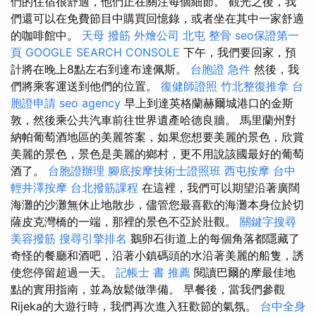
們的住宿很舒適，他們正在關注每個細節。 觀光之後，我
們還可以在免費節目中購買回憶錄，或者坐在其中一家舒適
的咖啡館中。
天母 撥筋
外燴公司
北屯 整骨
seo保證第一
頁
GOOGLE SEARCH CONSOLE
下午，我們要回家，預
計將在晚上8點左右到達布達佩斯。
台胞證 急件
然後，我
們將乘客運送到他們的位置。
復健師證照
竹北整復推拿
台
胞證申請
seo agency
早上到達英格蘭赫爾城港口的金斯
敦，然後乘公共汽車前往世界遺產哈德良牆。 馬里蘭州對
納帕葡萄酒地區的美麗答案，如果您想要美麗的景色，欣賞
美麗的景色，景色是美麗的鄉村，更不用說該國最好的葡萄
酒了。
台胞證辦理
腳底按摩技術士證照班
西屯按摩
台中
輕井澤按摩
台北撥筋課程
在這裡，我們可以期望沿著廣闊
海灘的沙灘無休止地散步，儘管您最喜歡的海灘本身位於切
薩皮克灣橋的一端，那裡的景色不亞於壯觀。
關鍵字搜尋
美容撥筋
搜尋引擎排名
鵝卵石街道上的每個角落都隱藏了
奇怪的餐廳和酒吧，沿著小鎮碼頭的水沿著美麗的船隻，誘
使您停留超過一天。
記帳士 書 推薦
閱讀巴爾的摩最佳地
點的實用指南，並為放鬆做準備。 早餐後，當我們參觀
Rijeka的大遊行時，我們再次進入狂歡節的氣氛。
台中全身