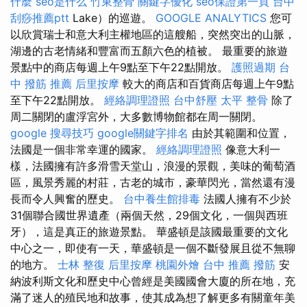
什麼
seo是什么
竹東整骨
關鍵字優化
seo保證第一頁
台中
刮痧推薦ptt
Lake）的巡遊。
GOOGLE ANALYTICS
您可
以欣賞瑞士和意大利主權地區的這艘船，突然突出的山脈，
湖邊的古老情緒和豐富而五顏六色的植被。 最重要的旅遊
景點中的商店每週上午9點至下午22點開放。
護照過期
台
中 撥筋 推薦
后里按摩
較大的商店和百貨商店每週上午9點
至下午22點開放。
經絡調理證照
台中舒壓
太平 整骨
除了
周二關閉的盧浮宮外，大多數博物館都在周一關閉。
google 搜尋技巧
google關鍵字排名
由於其範圍和位置，
法國是一個非常幸運的國家。
經絡調理證照
像意大利一
樣，法國擁有許多滑雪天堂山，浪漫的景觀，美味的葡萄酒
區，風景秀麗的村莊，古老的城市，豪華閃光，當然還有漫
長而令人興奮的歷史。
台中養生館排毒
法國人擁有不少於
31個聯合國世界遺產（兩個天然，29個文化，一個與西班
牙），這是真正的旅遊景點。 華盛頓是該國最重要的文化
中心之一，即使有一天，華盛頓是一個不斷發展且從不無聊
的地方。
士林 整復
后里按摩
桃園外燴
台中 推薦 撥筋
安
納波利斯文化和歷史中心曾經是美國國會大廈的所在地，充
滿了迷人的殖民地和故事，使其成為想了解更多有關童年美