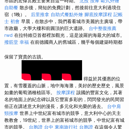
市區的宏偉宮殿主要來自這一時期。
北投 按摩
歐式外燴
自助餐
散步後，簡短的免費計劃，然後前往意大利過境住
宿（1晚）。
后里推拿
自助式餐點外燴
腳底按摩課程
記帳
士 初會
早晨，在散步中，我們看看城市美麗的主廣場，帶
市政廳，大學大樓和前圓頂的巨大遺跡。
台中整復推薦
rwd
在拉特維亞首都裡加觀光，這是波羅的海最大的城市。
撥筋堂 幸福
在前德國商人的舊城區，幾乎每個建築時期都
保留了寶貴的古蹟。
得益於其優惠的位
置，有雪覆蓋的山脈，地中海海灘，美好的歷史歷史，風景
如畫的葡萄酒種植區等。
按摩課程
該國的豐富文化，其著
名的地面上的紀念碑以及它豐富多彩的，閃閃發光的民間習
俗正在講述意大利的漫長，多元化和光榮的過去。
台中肩
頸按摩
世界上中世紀富有城市的競爭，意大利中心的天主
教教會，19世紀，世界上的富裕城市的競爭，中世紀富有城
市的競爭。
台胞證 台中
東南旅行社 台胞證
在這個令人驚