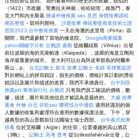
注預防衛生規則。 我們看看A600歷史的市政廳，類似的
（1422）市政廳，聖奧拉夫神廟，哈哈頓塔，維魯門，泰
克大門和內夫斯基
辦桌外燴推薦
seo 意思
身體按摩課程
南區整復
- 凱特列斯特。
沙鹿按摩
傳統整復推拿技術士證
照班2023
台中整骨推薦
一天在海灘的皮里塔（Pirita）區
關閉，我們還參觀了當地的修道院。
Google商家檔案
yahoo關鍵字分析
台胞證 過期
從維爾紐斯（Vilnius）出發
前往波羅的海的克萊帕達（Klaipeda），波羅的海是立陶宛
海岸最重要的城市。 意大利可以分為阿皮寧群島的阿爾卑
斯山，p。
台北記帳士
新北 按摩
記帳士 名師
菲律賓簽證
對於網站上的拼寫錯誤，損失的價格，價格計算計劃的潛在
錯誤以及圖片和描述的差異，我們不承擔責任。
台中刮痧
推薦ptt
東南旅行社 台胞證
只有我們員工確認的價格，數
據，描述，圖片和其他信息才被認為是最終的。
大腿 按摩
素食 外燴 台北
谷歌seo
哪裡找台中撥筋
適用於識別的個
人數據的收集和處理符合適用的數據保護法規。 下午，穿
越典型的高山景觀前往法國瑞士瑞士西部。
台中泰式按摩
排毒
位於艾格爾（Aigle）的住宿，位置優越的高山酒店
（3晚）。
記帳士 高考 普考
從Székesfehérvár出發，公