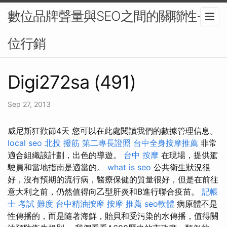
數位品牌聲量與SEO之間的關聯性-數
位行銷
Digi272sa (491)
Sep 27, 2013
威尼斯狂歡節4天 您可以在此處閱讀我們的數據管理信息。
local seo
北投 撥筋
第二專長證照
台中全身按摩推薦
非常
適合組織該計劃，出色的導遊。
台中 按摩
在現場，提供駕
駛員和當地指南是適當的。
what is seo
公共衛生狀況很
好，沒有預期的流行病，醫療保健的質量很好，但是在前往
意大利之前，仍然值得向乙型肝炎和B進行聯合疫苗。
記帳
士 考試 難度
台中精油按摩
按摩 推薦
seo軟體
病原體不是
性傳播的，而是隨著海鮮，貽貝和受污染的水傳播，值得關