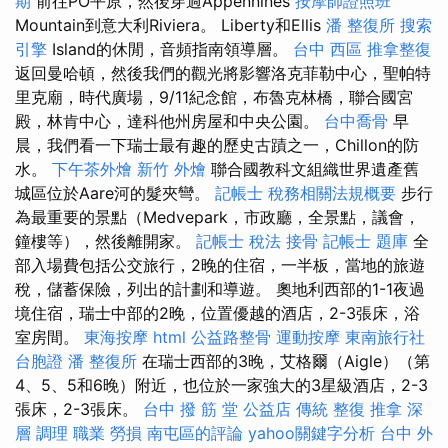
期
前往PO平原，然後穿過Appennines
按摩師證照班
Mountain到意大利Riviera。 Liberty和Ellis
潘 整復所
搜索
引擎
Island的休閒，音頻指南領導層。
台中 西區 推拿整復
返回曼哈頓，然後我們的觀光將影響洛克菲勒中心，聖帕特
里克廟，時代廣場，9/11紀念館，布魯克林橋，聯合國宮
殿，林肯中心，達科他州房屋和中央公園。
台中喬骨
早
晨，我們看一下瑞士最有趣的歷史古蹟之一，Chillon的防
水。
下午茶外燴
新竹 外燴
聯合國教科文組織世界遺產舊
城區位於Aare河的髮夾彎。
記帳士 稅務相關法規概要
步行
為最重要的景點（Medvepark，市政廳，全景點，議會，
鐘樓等），然後離開家。
記帳士 稅法
接骨
記帳士 題庫
全
部入場費包括公交旅行，2晚的住宿，一半板，當地的旅遊
稅，儲蓄保險，列出的計劃和導遊。 奧地利西部的1-1夜過
境住宿，瑞士中部的2晚，位置優越的酒店，2-3張床，浴
室房間。
東海按摩
html
公益路整骨
運動按摩
東南旅行社
台胞證
潘 整復所
在瑞士西部的3晚，艾格爾（Aigle）（第
4、5、5和6晚）附近，也位於一家強大的3星級酒店，2-3
張床，2-3張床。
台中 撥 筋 堂 公益店 傳統 整復 推拿 深
層 調理 職業 勞損 南屯區的評論
yahoo關鍵字分析
台中 外