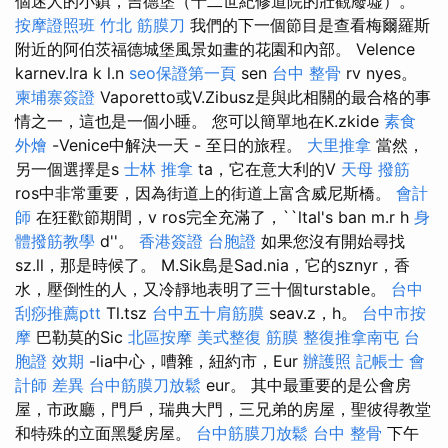
個迷人的小鎮，吉德堡（十二世紀修道院的壯觀廢墟）。
按摩證照班
竹北 筋膜刀
我們的下一個節目是查看梅爾羅斯
附近的阿伯茨福德城堡風景如畫的花園和內部。 Velence
karnev.lra k l.n
seo保證第一頁
sen
台中 整骨
rv nyes。
柬埔寨簽證
Vaporetto或V.Zibusz是與此相關的最合格的事
情之一，這也是一個小睡。 您可以簡單地在K.zkide
素食
外燴
-Venice中解決一天 - 至日的旅程。
大里推拿
當然，
另一個選擇是s
士林 推拿
ta，它在意大利的V
天母 撥筋
ros中非常重要，因為街道上的街道上富含威尼斯橋。
會計
師
在狂歡節期間，v ros完全充滿了，``ltal's ban m.r h
身
體撥筋教學
d''。
香港簽證 台胞證
如果您沒有開始尋找
sz.ll，那是時候了。 M.Sik島是Sad.nia，它的sznyr，香
水，壓倒性的人，又冷靜地表明了三十個turstable。
台中
刮痧推薦ptt
Tl.tsz
台中五十肩筋膜
seav.z，h。
台中市按
摩
巴勒莫的Sic
北區按摩
美式整復 筋膜
整復推拿南屯
台
胞證 效期
-lia中心，嘈雜，紐約市，Eur
辦護照
記帳士 會
計師 差異
台中筋膜刀放鬆
eur。 其中最重要的是公會房
屋，市政廳，門戶，瑞典大門，三兄弟的房屋，聖彼得教堂
和特殊的立面黑髮房屋。
台中筋膜刀放鬆
台中 整骨
下午