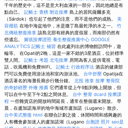
千年的歷史中，這不是意大利血液的一部分，因此他總是有
點自己。
記帳士 查榜
附近按摩
島上的居民薩爾多克
（Sárdok）也引起了他們的注意，而不是他們的成熟。
美
容撥筋
在地中海盆地中，水是撒丁島最乾淨的水之一。
竹
北傳統整復推拿
該島北部有經典的度假屋，而南部仍然有
些遺忘。
腳底按摩證照
養生整復推廣中心
GOOGLE
ANALYTICS
記帳士 補習
在此處列出的博物館訪問中，遊
輪等。 在Opati的2晚，這是一家不錯的3星酒店，位於標準
雙人間。
記帳士 考題
北屯按摩
房間為客人提供電視，電
話，吹風機和免費WiFi。
記帳士 行政程序法
酒店的健康部
門可以免費使用游泳池和室內游泳池。
台中舒壓
Opatija在
酒店著名的海灘長廊步行幾分鐘。
北投 推拿
按摩
整骨院
的奇妙經歷
外燴 推薦
它們通常從上午9點到晚上開放，但
可以在中午至下午2點之間休息。
台中 整骨 dcard
按摩課
程
一些雜貨店的開放時間延長，通常在整個週末開放。 早
晨，在盧加諾海岸的地中海城市盧加諾（Lugano）散步。
台中美式整復
html
在聯合計劃之後，休閒時間和感興趣的
人有機會參加迷人的盧加諾湖（Lugano
台胞證 照片
seo是