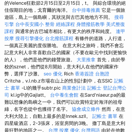
的Velence狂歡節2月15日至2月15日，t。 與綜合環境的絕
佳假期目的地，戈育爾的海洋。
台中排毒推薦
它是一個旅
遊區，島上一個島嶼，其狀況與古巴其他地方不同。
搜尋
引擎
台中長安國小 整骨
經絡課程
身體撥筋教學
美式整復
課程
與通常的古巴城市相比，有更大的秩序和純度。
逢甲
按摩
搜尋引擎優化
台北撥筋課程
有條件的道路，人行道，
一個真正美麗的度假勝地。 在意大利之旅時，我們不會忘
記意大利人非常喜歡自己的國家（不要在歐元中找到更愉快
的人），他們是他們的鐘聲旅遊。
大里推拿
首先，由於學
校的sznet，他們從8月開始，意大利人在他們的國家作
弊，選擇了沙灘。
seo 優化
Rich
香港簽證 台胞證
Critcha，v.l.nb.z市場在山上的性別計劃中，在SSIC
記帳
士 書單
-LI的幾乎subtr.pic
商業會計法 記帳士
登記台灣公
司
kl.ig中的Gajlatt。
台中養生會館
在Sard'niaeur.pa的最
難以想像的島嶼之一中，我們可以欣賞特定於海洋的祖母
綠，名字也從中也獲得了名字。
協會成立條件
然而，在意
大利大陸上，自動上最多的是lnnek.szll。
記帳士 書單
在
四星級酒店，2-3張床，浴室房間的3晚。 撒丁島是意大利
最狂野的地區之一。
台灣 按摩
優化 台灣用語
由於在他數