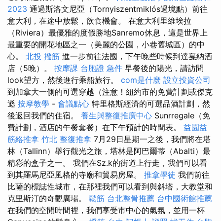
2023
通過斯洛文尼亞（Tornyiszentmiklós過境點）前往
意大利，在途中放鬆，飲食機會。 在意大利里維埃拉
（Riviera）最優雅的度假勝地Sanremo休息，這是世界上
最重要的開花地區之一（美麗的公園，小巷舊城區）的中
心。
北投 撥筋
進一步前往法國，下午晚些時候到達戛納酒
店（5晚）。
按摩課
台胞證 急件
早餐後的陽光，請訪問
look望方，然後進行乘船旅行。
com是什麼
設立投資公司
到加拿大一側的可選穿越（注意！紐約市的免費計劃或傑克
遜
按摩教學
-
會議點心
特里格斯經濟的可選品酒計劃，然
後返回我們的住宿。
養生與整復推廣中心
Sunrregale（免
費計劃，酒店的午餐套餐）在下午預計的時間表。
益園益
筋絡推拿
竹北 整復推拿
7月29日星期一之後，我們將在塔
林（Tallinn）舉行觀光之旅，塔林是阿巴爾蒂（Abalti）最
精彩的盒子之一。 我們在Sz.k的街道上行走，我們可以看
到其羅馬尼亞風格的寺廟和貿易房屋。
推拿學徒
我們前往
比薩的標誌性城市，在那裡我們可以看到與斜塔，大教堂和
克里斯汀的奇觀廣場。
鬆筋
台北整骨推薦
台中國術館推薦
在我們的空閒時間裡，我們享受市中心的氣氛，並用一杯