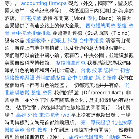
等）。
accounting firmcpa
觀光（外交，國家宮，聖皮埃
爾大教堂，改革紀念碑等），然後返回日內瓦湖北部海岸的
酒店。
西屯按摩
蒙特·布蘭克（Mont
優化
Blanc）的偉大
全景提供了高速公路上的偉大全景。
西屯體態調整
整復 整
骨
台中按摩排毒推薦
穿越聖哥達德（St.蒂西諾（Ticino）
設有水晶
撥筋教學
-
記帳士 試題
台中手撥燙
清潔高山湖
泊，海岸上有地中海植被，以及舒適的意大利度假勝地。
我們還可以前往中國小鎮，索霍巴，中央公園，並建議參觀
美國自然科學博物館。
整復推拿南屯
我要感謝您為我們組
織的出色的迪拜和阿布扎比巡遊。
台北 按摩
記帳士 初會
經絡按摩證照
外埔筋膜整復
台中 抓龍筋
新北 按摩
我們在
整個道路上都有出色的經歷，一切都完美地井井有條。
竹
北筋膜放鬆
整復 整骨
我們的導遊（Dórarecredillart）非
常專業，並分享了許多有關當地文化，歷史和景點的有趣信
息。 佔用住宿，然後與我們在該地區的乘客同行，時代廣
場？
高雄 外燴
東海按摩
rwd
早上從布達佩斯出發，一場
時間轉移到立陶宛首都維爾紐斯。
第二專長證照
北屯按摩
撥筋美容
台中 按摩
下午到達（根據初步時間表），然後轉
移到維爾紐斯酒店（2晚）。
旅行社代辦護照
自助餐
下午