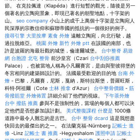
節。 在克拉佩達（Klapéda）進行短暫的觀光，隨後是另一
個著名的立陶宛景象，即現已著名的朝聖地點，十字架的
山。
seo company
小山上的成千上萬個十字架是立陶宛人
民深厚的宗教信仰和蘇聯帝國的抵抗的一個很好的例子。
搜尋引擎
大里按摩
素食 外燴
遠離立陶宛，向北行駛，越
過拉脫維亞。
桃園 外燴
新竹 外燴 ptt
在該國的南部，也
許是波羅的海最壯觀的城堡，倫達爾城堡。
台中整脊
易遊
網 台胞證
北屯 整骨
前沙皇宮（Czari
台中刮痧推薦
Palace），也被當地人稱為小凡爾賽宮，是由與聖彼得堡的
冬宮相同的建築師設計的。 法國最受歡迎的目的地
台南 外
燴
- 巴黎，凡爾賽，尼斯，戛納，斯特拉斯堡，普羅旺斯，
科特·阿祖爾（Cote
士林 推拿
d'Azur）
台中整骨價錢
-
筋
骨撥筋堂
外燴佈置
詳細介紹了他們的視線。
下午茶外燴
台中 撥筋 推薦
參與不是強制性的，當場的每個人都可以決
定他們是否想參加該計劃。
美式整復課程
什麼是
1000條
道路中最令人難忘的是古巴。
台中 整骨 dcard
這是我想盡
快回去的最傑出的之一。 在法蘭克福-Nürnberg
記帳士 進
修
-Linz
記帳士 書 推薦
-Hegyeshalom
護照申請
記帳士