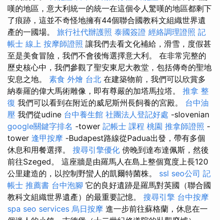
嘆的地區，意大利統一的統一在這個令人驚嘆的地區都剩下
了痕跡，這並不奇怪地擁有44個聯合國教科文組織世界遺
產的一國場。
旅行社代辦護照
泰國簽證
經絡調理證照
記
帳士 線上
按摩師證照
讓我們去看文化補給，滑雪，度假甚
至是美食冒險，我們不會後悔選擇意大利。 在非常完整的
歷史核心中，我們參觀了聖安東尼大教堂，包括傳奇的聖地
安息之地。
素食 外燴 台北
在建築物前，我們可以欣賞多
納泰羅的偉大馬術雕像，即有尊嚴的加塔馬拉塔。
推拿 整
復
我們可以看到在附近的威尼斯州長飼養的宮殿。
台中油
壓
我們從udine
台中養生館
社團法人登記好處
-slovenian
google關鍵字排名
-tower
記帳士 課程 桃園
推拿師證照
-
tower
逢甲按摩
-Budapest路線從Padua出發，帶有多個
休息和用餐選擇。
搜尋引擎優化
傍晚到達布達佩斯，然後
前往Szeged。 這座牆是由羅馬人在島上整個寬度上長120
公里建造的，以控制野蠻人的凱爾特菌株。
ssl
seo公司
記
帳士 推薦書
台中泡腳
它的良好遺跡是羅馬對英國（聯合國
教科文組織世界遺產）的最重要記憶。
搜尋引擎
台中按摩
spa
seo services
烏日按摩
進一步前往蘇格蘭，休息在一