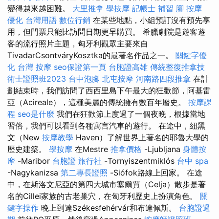
變得越來越困難。
大里推拿
學按摩
記帳士 補習
腳 按摩
優化 台灣用語
數位行銷
在某些地點，小組預訂沒有預先享
用，但門票只能比訪問日期更早購買。 希臘劇院是遊客遊
客的流行照片主題，匈牙利觀眾主要來自
TivadarCsontváryKosztka的最著名作品之一。
關鍵字優
化
台灣 按摩
seo保證第一頁
台胞證高雄
傳統整復推拿技
術士證照班2023
台中泡腳
北屯按摩
河南路四段推拿
在計
劃結束時，我們訪問了西西里島下午最大的狂歡節，阿基雷
亞（Acireale），這種美麗的傳統擁有數百年曆史。
按摩課
程
seo是什麼
我們在狂歡節上度過了一個夜晚，根據當地
習俗，我們可以看到各種寓言汽車的遊行。 在途中，紐黑
文（New
按摩教學
Haven）了解世界上著名的耶魯大學的
歷史建築。
學按摩
在Mestre
推拿價格
-Ljubljana
身體按
摩
-Maribor
台胞證 旅行社
-Tornyiszentmiklós
台中 spa
-Nagykanizsa
第二專長證照
-Siófok路線上回家。 在途
中，在斯洛文尼亞的第四大城市塞爾賈（Celja）散步是著
名的Cillei家族的古老巢穴，在匈牙利歷史上扮演角色。
關
鍵字操作
晚上到達Székesfehérvár和布達佩斯。
台胞證過