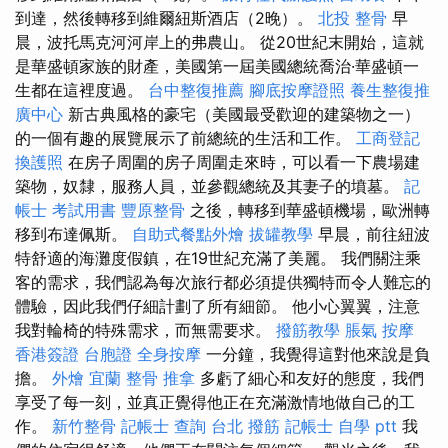
到達，然後轉移到維爾紐斯酒店（2晚）。
北投 整骨
早
晨，波托馬克河河岸上的弗農山。 從20世紀末開始，這就
是華盛頓家族的財產，美國第一屆美國總統喬治·華盛頓一
生都在這裡度過。
台中整復推薦
腳底按摩證照
養生整復推
廣中心
新古典風格的豪宅（美國最受歡迎的建築物之一）
的一個有趣的展覽展示了前總統的生活和工作。
工商登記
換護照
在房子周圍的房子周圍走來時，可以看一下農場建
築物，奴隸，服務人員，並參觀總統及其妻子的墳墓。
記
帳士 考試用書
豐原整骨
之後，轉移到華盛頓機場，歐洲轉
移到布達佩斯。
自助式餐點外燴
拔罐教學
早晨，前往紐波
特舒適的海灘度假鎮，在19世紀充滿了美麗。 我們關注乘
客的需求，我們認為每次旅行都必須提供獨特而令人難忘的
體驗，因此我們仔細計劃了所有細節。 他小心翼翼，注意
我對輪椅的特殊需求，而無需要求。
撥筋教學
脹氣 按摩
香港簽證 台胞證
全身按摩
一分鐘，我覺得這對他來說是負
擔。
外燴 宜蘭
整骨 推拿
多虧了細心和友好的態度，我們
享受了每一刻，並真正覺得他正在充滿激情地做自己的工
作。
新竹整骨
記帳士 查詢
台北 撥筋
記帳士 自學 ptt
我