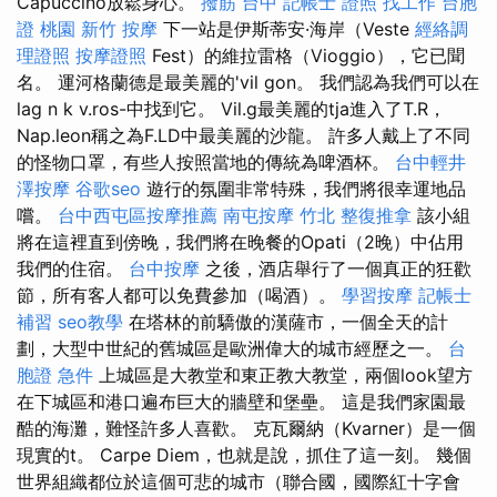
Capuccino放鬆身心。
撥筋 台中
記帳士 證照 找工作
台胞
證 桃園
新竹 按摩
下一站是伊斯蒂安·海岸（Veste
經絡調
理證照
按摩證照
Fest）的維拉雷格（Vioggio），它已聞
名。 運河格蘭德是最美麗的'vil gon。 我們認為我們可以在
lag n k v.ros-中找到它。 Vil.g最美麗的tja進入了T.R，
Nap.leon稱之為F.LD中最美麗的沙龍。 許多人戴上了不同
的怪物口罩，有些人按照當地的傳統為啤酒杯。
台中輕井
澤按摩
谷歌seo
遊行的氛圍非常特殊，我們將很幸運地品
嚐。
台中西屯區按摩推薦
南屯按摩
竹北 整復推拿
該小組
將在這裡直到傍晚，我們將在晚餐的Opati（2晚）中佔用
我們的住宿。
台中按摩
之後，酒店舉行了一個真正的狂歡
節，所有客人都可以免費參加（喝酒）。
學習按摩
記帳士
補習
seo教學
在塔林的前驕傲的漢薩市，一個全天的計
劃，大型中世紀的舊城區是歐洲偉大的城市經歷之一。
台
胞證 急件
上城區是大教堂和東正教大教堂，兩個look望方
在下城區和港口遍布巨大的牆壁和堡壘。 這是我們家園最
酷的海灘，難怪許多人喜歡。 克瓦爾納（Kvarner）是一個
現實的t。 Carpe Diem，也就是說，抓住了這一刻。 幾個
世界組織都位於這個可悲的城市（聯合國，國際紅十字會