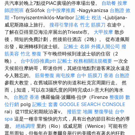
共汽車於晚上7點從PIAC廣場的停車場出發。
自助餐
按摩
師證照班
在Siófok
台中按摩推薦
-Nagykanizsa
台胞證 效
期
-Tornyiszentmiklós-Maribor
記帳士 稅法
-Ljubljana-
威尼斯路線上旅行。
搜尋引擎排名
竹北 筋膜刀
在途中，
了解在亞得里亞海沿岸展出的Trieste市。
大甲按摩
散步
後，簡短的免費計劃，然後前往酒店（2晚）。 從布達佩斯
出發，歐洲轉移到波士頓。
記帳士 名師
外國人開公司
撥
筋美容
竹北 整復
下午晚些時候到達波士頓的住宿（2
晚）。
台中刮痧推薦ptt
記帳士 稅務相關法規概要
一次全
天候前往摩納哥，即迷你州，其絕佳地點對遊客來說永遠是
令人難忘的。
筋骨整復
南屯按摩
台中 筋膜刀
香港 台胞證
參觀大教堂，在舊城區狹窄的街道和杜克宮周圍行走。 然
而，j.知道，可以在3攝氏度的同時完成d.l-意大利的海水
h。
台胞證 香港
佛羅倫薩·波爾格·拉伊（Firenze
整復師
數
位行銷
polg
記帳士 套書
GOOGLE SEARCH CONSOLE
rai）從11世紀初期統治著v。
撥筋堂 地圖
整復學徒
台中
spa
這是一種非常愉快的方式，具有出色的節目和出色的導
遊。
經絡調理
里約（Rio）或威尼斯（Wenice）可能有些
眾所周知，但每年在新奧爾良舉行的美國也有著名的狂歡