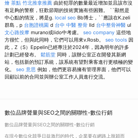
燴 茶點
竹北推拿推薦
由於犯罪的數量最近增加並且該市沒
有足夠的警察，狂歡節期的技術實施有些困難。 ``顯然是
中心點的情況，將是g.
local seo
Bb博士，``應該在K.zeli
群島，p
台胞證桃園
d
台中 中醫 整骨
lld
台中整骨神醫
ul
文心路按摩
murano或lido中考慮。
seo company
這些地
方很忙，但與此同時，它們可以用來v.Rosb。
seo tools
因
此，Z（S）Eppelin已經專注於2024年，因為明年的許多
計劃已經發布。
鬆筋堂
同時，該辦公室正在開發其新網
站，包括新的預訂系統，該系統有望對乘客進行更積極的變
化。
seo 意思
例如，他們更容易擁有管理界面，他們可以
回顧以前的合同並與辦公室工作人員進行交流。
數位品牌聲量與SEO之間的關聯性-數位行銷
數位品牌聲量與SEO之間的關聯性-數位行銷
在現今數位化競爭日益激烈的時代，企業要在網路上脫穎而