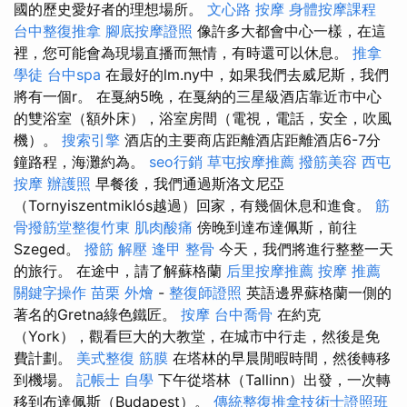
國的歷史愛好者的理想場所。
文心路 按摩
身體按摩課程
台中整復推拿
腳底按摩證照
像許多大都會中心一樣，在這
裡，您可能會為現場直播而無情，有時還可以休息。
推拿
學徒
台中spa
在最好的lm.ny中，如果我們去威尼斯，我們
將有一個r。 在戛納5晚，在戛納的三星級酒店靠近市中心
的雙浴室（額外床），浴室房間（電視，電話，安全，吹風
機）。
搜索引擎
酒店的主要商店距離酒店距離酒店6-7分
鐘路程，海灘約為。
seo行銷
草屯按摩推薦
撥筋美容
西屯
按摩
辦護照
早餐後，我們通過斯洛文尼亞
（Tornyiszentmiklós越過）回家，有幾個休息和進食。
筋
骨撥筋堂整復竹東
肌肉酸痛
傍晚到達布達佩斯，前往
Szeged。
撥筋 解壓
逢甲 整骨
今天，我們將進行整整一天
的旅行。 在途中，請了解蘇格蘭
后里按摩推薦
按摩 推薦
關鍵字操作
苗栗 外燴
-
整復師證照
英語邊界蘇格蘭一側的
著名的Gretna綠色鐵匠。
按摩
台中喬骨
在約克
（York），觀看巨大的大教堂，在城市中行走，然後是免
費計劃。
美式整復 筋膜
在塔林的早晨閒暇時間，然後轉移
到機場。
記帳士 自學
下午從塔林（Tallinn）出發，一次轉
移到布達佩斯（Budapest）。
傳統整復推拿技術士證照班