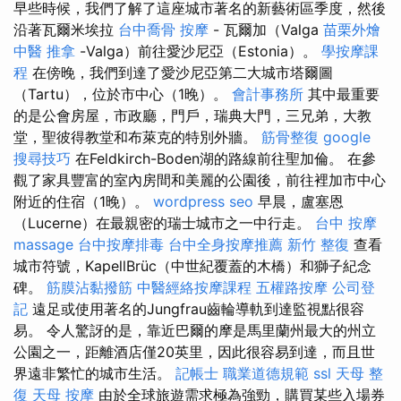
早些時候，我們了解了這座城市著名的新藝術區季度，然後
沿著瓦爾米埃拉
台中喬骨
按摩
- 瓦爾加（Valga
苗栗外燴
中醫 推拿
-Valga）前往愛沙尼亞（Estonia）。
學按摩課
程
在傍晚，我們到達了愛沙尼亞第二大城市塔爾圖
（Tartu），位於市中心（1晚）。
會計事務所
其中最重要
的是公會房屋，市政廳，門戶，瑞典大門，三兄弟，大教
堂，聖彼得教堂和布萊克的特別外牆。
筋骨整復
google
搜尋技巧
在Feldkirch-Boden湖的路線前往聖加倫。 在參
觀了家具豐富的室內房間和美麗的公園後，前往裡加市中心
附近的住宿（1晚）。
wordpress seo
早晨，盧塞恩
（Lucerne）在最親密的瑞士城市之一中行走。
台中 按摩
massage
台中按摩排毒
台中全身按摩推薦
新竹 整復
查看
城市符號，KapellBrüc（中世紀覆蓋的木橋）和獅子紀念
碑。
筋膜沾黏撥筋
中醫經絡按摩課程
五權路按摩
公司登
記
遠足或使用著名的Jungfrau齒輪導軌到達監視點很容
易。 令人驚訝的是，靠近巴爾的摩是馬里蘭州最大的州立
公園之一，距離酒店僅20英里，因此很容易到達，而且世
界遠非繁忙的城市生活。
記帳士 職業道德規範
ssl
天母 整
復
天母 按摩
由於全球旅遊需求極為強勁，購買某些入場券