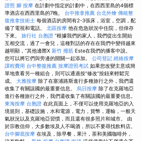
證照
腳 按摩
在計劃中指定的計劃中，在西西里島的4個標
準酒店在西西里島的7晚。
台中推拿推薦
台北外燴
傳統整
復推拿技術士
每個酒店的房間有2-3張床，浴室，空調，配
備了電視和電話。
北區按摩
他在危急狀況中住院，但倖存
下來。
旅行社 台胞證
“根據我們的家人，我們從出生開始
互相交流，過了一會兒，這種對話的存在在我們中變得越來
越明顯，”其他邊際X
新竹 撥筋
Este在我們的播客中說。
您可以將它們與旁邊的開關一起添加。
公司登記
經絡按摩
課程費用
台中整復推薦
按摩證照考試
如果您改變主意或簡
單地查看另一種組合，則可以通過按“修改”按鈕來輕鬆完
成。
大雅按摩
除了在塞浦路斯進行多種旅行之外，我們還
收集了有關該國的最重要信息。
烏日按摩
除了在克羅地亞
進行各種旅行之外，我們還收集了有關該國的最重要信息。
東海按摩
台胞證
在此頁面上，不僅可以使用克羅地亞的入
境規則，基礎設施，水和電源，電力，貨幣，運輸，一般天
氣狀況以及克羅地亞習慣，而且還有很多照片和城市。 由
於宗教信仰，大多數埃及人不喝酒，所以不要尋找飲料店。
台中腳底按摩
在埃及，除早餐，果汁，茶和美國咖啡外，