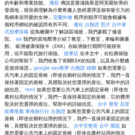
的年齡和專業技能。
撥筋
傳說是塞浦路斯是阿芙羅狄蒂的
發源地，很容易理解為什麼希臘人曾經選擇這個有吸引力的
島嶼來崇拜愛的女神...
宜蘭外燴
程序的順序可能會根據每
個程序網站的確認而有所不同。
優化
台胞證 照片
台中泰
式按摩排毒
從鳥瞰圖中了解該區域後，我們參觀了修道
院。
ssl
我們的當地嚮導介紹了教堂，下教堂，車輪和圖書
館。 歐洲健康保險卡（EKK）在歐洲旅行期間可能很有
用，但不能取代旅行保險。
按摩店
在本文中，在柱廊保險
公司的幫助下，我們收集了有關EEK的知識，以及為什麼總
是值得保證...
google seo教學
台胞證 雄獅
如果您需要公
共汽車上的固定座椅（即使在鄉村佔用的情況下，我們一直
保持著固定的座椅，具體取決於您選擇的座位。幫助中的詳
細信息。
html
如果您需要公共汽車上的固定座椅（即使在
農村佔用的情況下，我們一直保持著固定的座椅，它的費用
取決於您選擇的座位。幫助中的詳細信息。
台中 整骨
后里
按摩推薦
東南旅行社 台胞證
如果您需要公共汽車上的固定
座椅（即使在鄉村佔用的情況下，我們一直保持著固定的座
椅，具體取決於您選擇的座位。
台中市整骨
台中 撥筋
如
果您需要公共汽車上的固定座椅（即使在農村佔用的情況