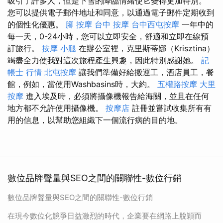
吸引了許多人，但是下雪的降臨情緒使它變得更加特別。
您可以提供電子郵件地址和同意，以通過電子郵件定期收到
的個性化優惠。
腳 按摩
台中 按摩
台中西屯按摩
一年中的
每一天，0-24小時，您可以立即安全，舒適和立即在線預
訂旅行。
按摩 小腿
在辦公室裡，克里斯蒂娜（Krisztina）
竭盡全力使我對這次旅程產生興趣，因此特別感謝她。
記
帳士 行情
北屯按摩
讓我們準備好給搬運工，酒店員工，餐
館，例如，當使用Washbasins時，大約。
五權路按摩
大里
按摩
進入埃及時，必須將攝像機報告給海關，並且在任何
地方都不允許使用攝像機。
按摩店
註冊並嘗試收集所有有
用的信息，以幫助您組織下一個流行病的目的地。
數位品牌聲量與SEO之間的關聯性-數位行銷
數位品牌聲量與SEO之間的關聯性-數位行銷
在現今數位化競爭日益激烈的時代，企業要在網路上脫穎而