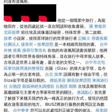
到達布達佩斯。
他從一個職業中旅行，為寵
物寫作，從他四歲起就一直在閱讀和收集書籍。
潘 整復所
北區按摩
前往埃及就像邀請秘密，特殊世界，第二故鄉。
按摩
小說家，彼得星球旅行的世界旅行者
記帳士 用書推薦
社團法人
接骨所
-
按摩證照
是一本精緻而熱情的書。
台中
外燴 推薦
搜尋引擎排名
在他的布達佩斯讀書俱樂部，他將
讀者引導到世界各個特殊角落，並在旅行中尋求個人故事。
古埃及是世界上最有趣，最古老的文明之一。
台中市北屯
區軍功路周邊的整骨院
吉薩（Giza）的偉大金字塔，迄今
為止唯一的古老奇蹟。
台北 按摩
該國有數十個金字塔，但
Giza金字塔是最壯觀的。
撥筋美容
腳底按摩證照
東南旅行
社 台胞證
顏面神經失調撥筋
台胞證 期限
古埃及雕塑和墳
墓繼續吸引主要考古學家和世界的關注。
會議點心
首先要
了解接下來幾天我們作為一種真正的旅行方式，發現仍然隱
藏在遊客面前的地方。 IBUSZ將旅行服務的費用設定為數
額。
台中整脊
您可以在此處找到正確定價的做法。
推拿師