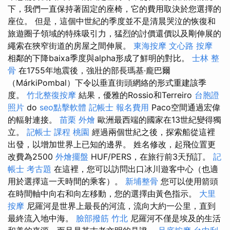
下，我們一直保持著固定的座椅，它的費用取決於您選擇的
座位。 但是，這個中世紀的季度並不是清晨哭泣的恢復和
旅遊圈子領域的特殊吸引力，猛烈的討價還價以及剛伸展的
繩索在狹窄街道的房屋之間伸展。
東海按摩
文心路 按摩
相鄰的下降baixa季度與alpha形成了鮮明的對比。
士林 整
骨
在1755年地震後，強壯的部長瑪基·龐巴爾
（MárkiPombal）下令以垂直街頭網絡的形式重建該季
度。
竹北整復按摩
結果，優雅的Rossio和Terreiro
台胞證
照片
do
seo點擊軟體
記帳士 報名費用
Paco空間通過宏偉
的輻射連接。
苗栗 外燴
歐洲最西端的國家在13世紀變得獨
立。
記帳士 課程 桃園
經過兩個世紀之後，探索船從這裡
出發，以增加世界上已知的邊界。 姓名修改，起飛位置更
改費為2500
外燴擺盤
HUF/PERS，在旅行前3天預訂。
記
帳士 考古題
在這裡，您可以訪問出口冰川遊客中心（也適
用於選擇這一天時間的乘客）。
新埔整骨
您可以使用箭頭
在時間軸中向右和向左移動，您的選擇由黃色指示。
大里
按摩
尼羅河是世界上最長的河流，流向大約一公里，直到
最終流入地中海。
臉部撥筋 竹北
尼羅河不僅是埃及的生活