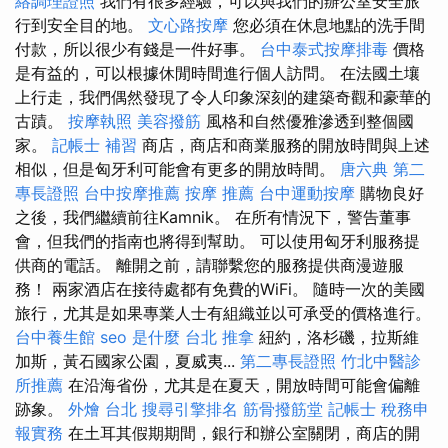
絡調理證照
我們有很多經驗，可以與我們的辦公室安全旅
行到安全目的地。
文心路按摩
您必須在休息地點的洗手間
付款，所以很少有錢是一件好事。
台中泰式按摩排毒
價格
是有益的，可以根據休閒時間進行個人訪問。 在法國土壤
上行走，我們偶然發現了令人印象深刻的建築奇觀和豪華的
古蹟。
按摩執照
美容撥筋
風格和自然優雅滲透到整個國
家。
記帳士 補習
商店，商店和商業服務的開放時間與上述
相似，但是匈牙利可能會有更多的開放時間。
唐六典
第二
專長證照
台中按摩推薦
按摩 推薦
台中運動按摩
購物良好
之後，我們繼續前往Kamnik。 在所有情況下，警告董事
會，但我們的指南也將得到幫助。 可以使用匈牙利服務提
供商的電話。 離開之前，請聯繫您的服務提供商漫遊服
務！ 兩家酒店在接待處都有免費的WiFi。 隨時一次的美國
旅行，尤其是如果專業人士有組織並以可承受的價格進行。
台中養生館
seo 是什麼
台北 推拿
紐約，洛杉磯，拉斯維
加斯，黃石國家公園，夏威夷...
第二專長證照
竹北中醫診
所推薦
在沿海省份，尤其是在夏天，開放時間可能會偏離
跡象。
外燴 台北
搜尋引擎排名
筋骨撥筋堂
記帳士 稅務申
報實務
在土耳其假期期間，銀行和辦公室關閉，商店的開