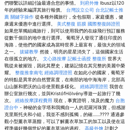
們聯繫以詳細討論最適合您的事情。
到府外燴
Ibusz以120
年的經驗來編譯其旅行報價。
台灣設立公司
台北記帳士推
薦
關鍵字操作
從各種外國旅行，全包假期，家庭優惠，健
康週末優惠中進行選擇。
美式整復 筋膜
國際整復師證照
如果您單獨組織旅行，則可以使用我們的在線飛行預訂服務
從數千個目的地中進行選擇。 葡萄牙人發現了通往印度的
海路，使他們的國家成為當時世界上最富有，最強大的領域
之一。
拔罐教學
然後，明亮的星星消失了，這個國家生活
在很孤立的地方。
文心路按摩
記帳士函授
整復所
世界大
戰從未被摧毀，因此其歷史，建築記憶在其完整的美麗中榮
耀。
整復推拿南屯
經絡調理證照
在如此小的國家，葡萄牙
的特點是異常的自然豐富度，在南部的地中海海岸，北部高
山山脈和肥沃的山谷使景觀多樣化。
經絡調理證照
我曾在
辦公室旅行幾次，並與KristófHölvény導遊一起旅行了幾
次。
經絡按摩課程費用
現在，事實證明，埃及的魔力
台胞
證台中
- 神秘的金字塔和我獨自一人的尼羅河珠寶，但感謝
克里斯托夫和小組，我並不感到孤獨，的確……???? 通過參
觀小型薰衣草蒸餾，可以了解薰衣草加工的加工以及使在這
裡準備好幾個世紀的薰衣草油的過程。
高級外燴
計劃之