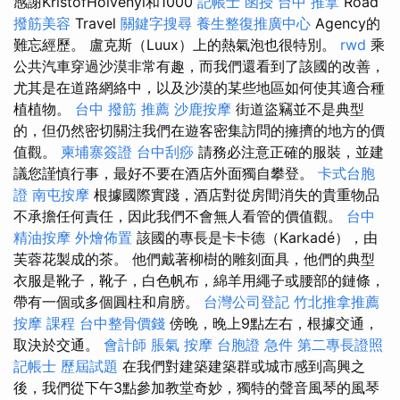
感謝KristófHölvényi和1000
記帳士 函授
台中 推拿
Road
撥筋美容
Travel
關鍵字搜尋
養生整復推廣中心
Agency的
難忘經歷。 盧克斯（Luux）上的熱氣泡也很特別。
rwd
乘
公共汽車穿過沙漠非常有趣，而我們還看到了該國的改善，
尤其是在道路網絡中，以及沙漠的某些地區如何使其適合種
植植物。
台中 撥筋 推薦
沙鹿按摩
街道盜竊並不是典型
的，但仍然密切關注我們在遊客密集訪問的擁擠的地方的價
值觀。
柬埔寨簽證
台中刮痧
請務必注意正確的服裝，並建
議您謹慎行事，最好不要在酒店外面獨自攀登。
卡式台胞
證
南屯按摩
根據國際實踐，酒店對從房間消失的貴重物品
不承擔任何責任，因此我們不會無人看管的價值觀。
台中
精油按摩
外燴佈置
該國的專長是卡卡德（Karkadé），由
芙蓉花製成的茶。 他們戴著柳樹的雕刻面具，他們的典型
衣服是靴子，靴子，白色帆布，綿羊用繩子或腰部的鏈條，
帶有一個或多個圓柱和肩膀。
台灣公司登記
竹北推拿推薦
按摩 課程
台中整骨價錢
傍晚，晚上9點左右，根據交通，
取決於交通。
會計師
脹氣 按摩
台胞證 急件
第二專長證照
記帳士 歷屆試題
在我們對建築建築群或城市感到高興之
後，我們從下午3點參加教堂奇妙，獨特的聲音風琴的風琴