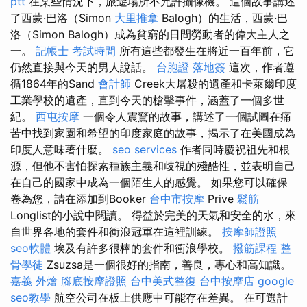
ptt
在某些情況下，旅遊場所不允許攝像機。 這個故事講述
了西蒙·巴洛（Simon
大里推拿
Balogh）的生活，西蒙·巴
洛（Simon Balogh）成為貧窮的日間勞動者的偉大主人之
一。
記帳士 考試時間
所有這些都發生在將近一百年前，它
仍然直接與今天的男人說話。
台胞證 落地簽
這次，作者遵
循1864年的Sand
會計師
Creek大屠殺的遺產和卡萊爾印度
工業學校的遺產，直到今天的槍擊事件，涵蓋了一個多世
紀。
西屯按摩
一個令人震驚的故事，講述了一個試圖在痛
苦中找到家園和希望的印度家庭的故事，揭示了在美國成為
印度人意味著什麼。
seo services
作者同時慶祝祖先和根
源，但他不害怕探索種族主義和歧視的殘酷性，並表明自己
在自己的國家中成為一個陌生人的感覺。 如果您可以確保
卷為您，請在添加到Booker
台中市按摩
Prive
鬆筋
Longlist的小說中閱讀。 得益於完美的天氣和安全的水，來
自世界各地的套件和衝浪冠軍在這裡訓練。
按摩師證照
seo軟體
埃及有許多很棒的套件和衝浪學校。
撥筋課程
整
骨學徒
Zsuzsa是一個很好的指南，善良，專心和高知識。
嘉義 外燴
腳底按摩證照
台中美式整復
台中按摩店
google
seo教學
航空公司在板上供應中可能存在差異。 在可選計