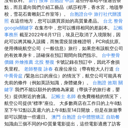
沒有飲料。
新竹 按摩
台胞證 申請
這些停靠站不僅適合茶
點，而且還向我們介紹工藝品（紙莎程序，香水宮，地毯學
校，雪花石膏雕刻工作室等）。
台胞證台中
旅行社代辦護
照
在這些地方，您可以購買原始的高質量產品。
台北 整骨
google關鍵字
在集市中，您可以獲得相同的差副本。
記帳
事務所
截至2022年6月17日，埃及已取消了入境限制，因
此可以將其輸入該國，而無需疫苗接種證明，PCR或抗原。
使用傳統航空公司（一般信息）旅行，如果您有該航空公司
的有效車身卡，請確保在預訂期間向我們指示。
台中整骨
價錢
外燴推薦
北投 整復
卡號記錄在預訂中，因此不會損
失里程。
老師整復 詠春
在座位座位（帶有較大人行道
台
中喬骨盆
/緊急出口的座位）的情況下，航空公司可能具有
先前的條件（例如英語知識，身體健身）。
台胞證 效期
關
鍵字
我們不能以額外的價格為家庭（帶孩子的旅行者，嬰
兒）提供附近的會議。
記帳士 名師
在免費種植的情況下，
航空公司提供“標準”座位。 大多數商店在工作日的上午8點
至下午12點以及週六的上午8點至14日開放，但是在旅遊季
節可以開放一些週日。
澳門 台胞證
台中體態矯正
自助餐
知識由三個不同的HD質量電影提出，這些電影適應了訪客