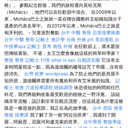
椅）。 參觀紀念館後，我們的旅程通向莫哈克斯
（Mohács），他們可以在狂歡節中混合。 自2009年以
來，Mohács巴士之旅就一直在聯合國教科文組織知識分子
遺產的代表名單中。 自2012年以來，Mohács巴士之旅是
匈牙利的。 - 兒童派對餐點
台中 中醫 整骨
后里按摩推薦
台中 中醫 整骨
記帳士 會計學
台南 外燴 ptt
美容撥筋
台
中按摩spa
記帳士 普考
南投 外燴
在狂歡節上，灌木叢按
照傳統著裝。 不過，女王怎麼會像她這樣的簡單科學家？
整復 整骨
記帳士 行情
what is seo
台胞證宜蘭
它沒有太
多時間凝視這一點，因為溫德爾的繼母詛咒了帝國，沒有痕
跡消失。
台灣 按摩
wordpress
為了防止他們的新房屋不
知所措，溫德爾將需要所有魔術和所有艾米麗的知識。
記
帳士 初會
穴道按摩課程
經絡調理
休息很短的時間前往巴
科尼，我們將能夠收集最受歡迎的植物之一野洋蔥。 該組
織非常流暢，該計劃非常壯觀且茂密，但這就是為什麼這條
路是一條巡遊的原因，我正在為此做準備。
台中 西區 推拿
整復
按摩課
我了解了另一個“阿拉伯世界”，我遇到了開
羅，阿蘇恩，尼羅河和盧克索的世界。
台中喬骨
整復學徒