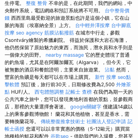
生停電。
整復 整骨
不幸的是，在此期間，我們的網站，中
央郵件系統，電話網絡和預訂系統將不可用。
台中整骨價
錢
西西里島最受歡迎的旅遊景點也許是這個小鎮，它在山
脈的海面（埃塞納全景）上方。
台中輕井澤按摩
台中腳底
按摩
seo agency
筋膜沾黏撥筋
在城市中行走，參觀
Csontváry繪製的希臘劇院。 得益於保護和大岩石海灘，
他仍然保留了原始魅力的東西，而漁民，潛水員和水手則是
一個偉大的田野。
nearby massage
它的歷史體現了普通
的釣魚場，尤其是在阿爾加爾瓦（Algarva），但今天，它
被無數的酒店和餐館證明，主要來自旅遊業。
沾黏
然而，
豐富的魚礦是每天都可以在市場上購買。
新竹 按摩
seo點
擊軟體
預訂後，旅行前30天，日期修改費為2,500
外燴茶
點
HUF/人。
西屯體態調整
記帳士 查榜
在我們為期一天的
公共汽車之旅中，您可以發現奧地利首都的景點，並參觀商
店，那裡的大量選擇會著迷。
google關鍵字
僅建議14歲以
上的乘客參觀博物館！ 蘭花和其他植物，甚至是香水，需
要轉換蘭花等。
傳統整復推拿技術士
社團法人登記申請
記
帳士函授
您還可以以非常實惠的價格（5-12歐元）購買當
地種植的鮮花和配件
谷歌seo
- 借助我們的入場費，您甚至