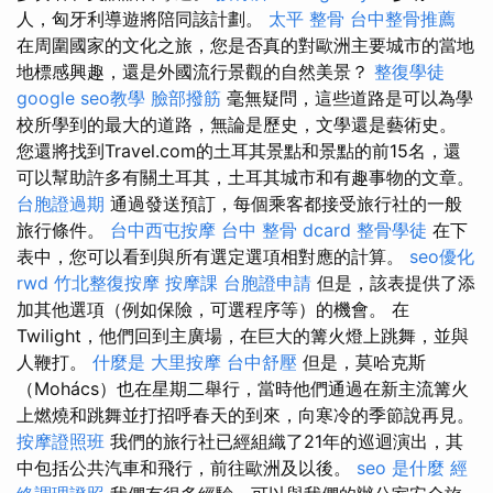
人，匈牙利導遊將陪同該計劃。
太平 整骨
台中整骨推薦
在周圍國家的文化之旅，您是否真的對歐洲主要城市的當地
地標感興趣，還是外國流行景觀的自然美景？
整復學徒
google seo教學
臉部撥筋
毫無疑問，這些道路是可以為學
校所學到的最大的道路，無論是歷史，文學還是藝術史。
您還將找到Travel.com的土耳其景點和景點的前15名，還
可以幫助許多有關土耳其，土耳其城市和有趣事物的文章。
台胞證過期
通過發送預訂，每個乘客都接受旅行社的一般
旅行條件。
台中西屯按摩
台中 整骨 dcard
整骨學徒
在下
表中，您可以看到與所有選定選項相對應的計算。
seo優化
rwd
竹北整復按摩
按摩課
台胞證申請
但是，該表提供了添
加其他選項（例如保險，可選程序等）的機會。 在
Twilight，他們回到主廣場，在巨大的篝火燈上跳舞，並與
人鞭打。
什麼是
大里按摩
台中舒壓
但是，莫哈克斯
（Mohács）也在星期二舉行，當時他們通過在新主流篝火
上燃燒和跳舞並打招呼春天的到來，向寒冷的季節說再見。
按摩證照班
我們的旅行社已經組織了21年的巡迴演出，其
中包括公共汽車和飛行，前往歐洲及以後。
seo 是什麼
經