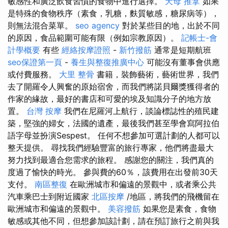
敏感性和廣泛飲食習慣的食物中進行選擇。
天母 推拿
如果
是特殊的食物秩序（素食，乳糖，麩質敏感，糖尿病等），
則無法混合菜單。
seo agency
對於某些目的地，出於不同
的原因，食品範圍可能有限（例如宗教原因）。
記帳士-會
計學概要
有些
經絡按摩證照
-
新竹撥筋
通常是短期航班
seo保證第一頁
-
養生與整復推廣中心
可能沒有董事會供應
或付費服務。
大里 整骨
書籍，裝飾藝術，藝術世界，我們
去了開羅令人興奮的原始宿舍，而我們將諾貝爾獎獲得者的
作家的緣故，最好的書店和可愛的埃及知識分子的地方放
置。
台灣 按摩
我們在尼羅河上航行，談論標誌性的殖民建
築，堅強的婦女，法國的遺產，最後我們甚至學會寫阿拉伯
語字母並扮演Sespest。 任何不想參加可選計劃的人都可以
整天提供。 尋找我們經驗豐富的旅行專家，他們將盡最大
努力找到最適合您需求的旅程。 感謝您的關注，我們真的
度過了愉快的時光。 參與費的60％，該費用在出發前30天
支付。
南區整復
在歐洲城市和偏遠的景觀中，或者乘公共
汽車乘巴士到附近國家
北區按摩
/地區，將我們的飛機留在
歐洲城市和偏遠的景觀中。
美容撥筋
如果您是素食，食物
敏感或其他不同，但想參加該計劃，請在預訂旅行之前與我