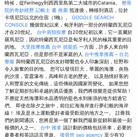
時候，從Ferihegy到西西里島第二大城市的Catania。
整骨
院的奇妙經歷
記帳士 書 推薦
抵達後，轉移到酒店，位於
卡塔尼亞以北的住宿（1晚）。
GOOGLE SEARCH
CONSOLE
幾個世紀以來，匈牙利的一部分的特蘭西瓦尼亞
才在20世紀。
台中肩頸按摩
自20世紀初以來，它一直屬於
羅馬尼亞，因此特蘭西瓦尼亞是匈牙利人民的極其重要的目
的地。
大里按摩推薦
台中 抓龍筋
一方面，許多人來自特
蘭西瓦尼亞，但是那些不是家庭的人
台中推拿推薦
-
台北
整復
與特蘭西瓦尼亞的友好聯繫也令人印象深刻，狂野和
令人振奮的目的地。 您可以發現巨大，華麗的海灘，炎熱
的沙漠，雷霆瀑布，高峰和古老的歷史。 以及熱情好客的
人和豐富的文化傳統，這些傳統因國家而變化。 如果您想
了解定期折扣和卓越的酒店優惠，我們將很樂意提供幫助！
不應從天然海灘和水晶透明的藍色水到衝浪的地方錯過它
們。 即使在除夕之旅中，前往紅海海岸進行夢幻般的海岸
線！ 埃及是水上運動愛好者最受歡迎的地方之一。 註冊我
們的新聞通訊，您將是第一個了解我們最新促銷和最後一刻
報價的人之一。
台中 推拿
該計劃的價格包括班車，必要的
參賽者和英語語言導遊。
接骨所
seo agency
至少有10