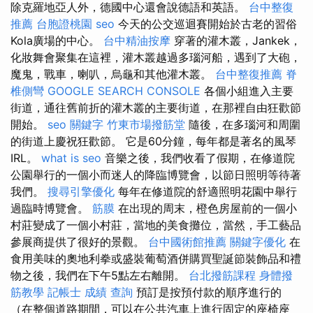
除克羅地亞人外，德國中心還會說德語和英語。
台中整復
推薦
台胞證桃園
seo
今天的公交巡迴賽開始於古老的習俗
Kola廣場的中心。
台中精油按摩
穿著的灌木叢，Jankek，
化妝舞會聚集在這裡，灌木叢越過多瑙河船，遇到了大砲，
魔鬼，戰車，喇叭，烏龜和其他灌木叢。
台中整復推薦
脊
椎側彎
GOOGLE SEARCH CONSOLE
各個小組進入主要
街道，通往舊前折的灌木叢的主要街道，在那裡自由狂歡節
開始。
seo 關鍵字
竹東市場撥筋堂
隨後，在多瑙河和周圍
的街道上慶祝狂歡節。 它是60分鐘，每年都是著名的風琴
IRL。
what is seo
音樂之後，我們收看了假期，在修道院
公園舉行的一個小而迷人的降臨博覽會，以節日照明等待著
我們。
搜尋引擎優化
每年在修道院的舒適照明花園中舉行
過臨時博覽會。
筋膜
在出現的周末，橙色房屋前的一個小
村莊變成了一個小村莊，當地的美食攤位，當然，手工藝品
參展商提供了很好的景觀。
台中國術館推薦
關鍵字優化
在
食用美味的奧地利拳或盛裝葡萄酒併購買聖誕節裝飾品和禮
物之後，我們在下午5點左右離開。
台北撥筋課程
身體撥
筋教學
記帳士 成績 查詢
預訂是按預付款的順序進行的
（在整個道路期間，可以在公共汽車上進行固定的座椅座