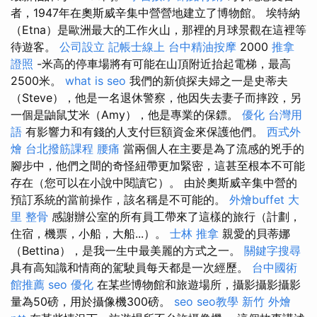
者，1947年在奧斯威辛集中營營地建立了博物館。 埃特納
（Etna）是歐洲最大的工作火山，那裡的月球景觀在這裡等
待遊客。
公司設立
記帳士線上
台中精油按摩
2000
推拿
證照
-米高的停車場將有可能在山頂附近抬起電梯，最高
2500米。
what is seo
我們的新偵探夫婦之一是史蒂夫
（Steve），他是一名退休警察，他因失去妻子而摔跤，另
一個是鼬鼠艾米（Amy），他是專業的保鏢。
優化 台灣用
語
有影響力和有錢的人支付巨額資金來保護他們。
西式外
燴
台北撥筋課程
腰痛
當兩個人在主要是為了流感的兇手的
腳步中，他們之間的奇怪紐帶更加緊密，這甚至根本不可能
存在（您可以在小說中閱讀它）。 由於奧斯威辛集中營的
預訂系統的當前操作，該名稱是不可能的。
外燴buffet
大
里 整骨
感謝辦公室的所有員工帶來了這樣的旅行（計劃，
住宿，機票，小船，大船...）。
士林 推拿
親愛的貝蒂娜
（Bettina），是我一生中最美麗的方式之一。
關鍵字搜尋
具有高知識和情商的駕駛員每天都是一次經歷。
台中國術
館推薦
seo 優化
在某些博物館和旅遊場所，攝影攝影攝影
量為50磅，用於攝像機300磅。
seo
seo教學
新竹 外燴