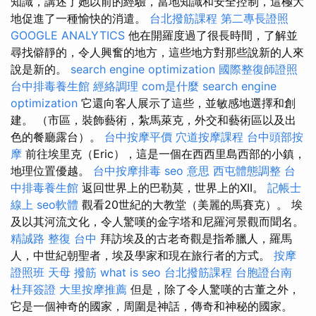
知識，講述了她以前的經驗，當地知識和安全控制，這極大
地促進了一種愉快的消遣。
台北撥筋課程
第二專長證照
GOOGLE ANALYTICS
他在開羅度過了很長時間，了解並
尋找僻靜的，令人興奮的地方，這些地方對那些說新的人來
說是新的。
search engine optimization
國際整復師證照
台中排毒養生館
經絡調理
com是什麼
search engine
optimization
它還向客人展示了這些，並敏感地選擇和創
建。 （市區，裝飾藝術，紮馬萊克，外交和藝術區以及出
色的餐廳露台）。
台中按摩平價
穴道按摩課程
台中頭部按
摩
前往埃里克（Eric），這是一個在西西里島西部的小鎮，
地理位置優越。
台中按摩排毒
seo 意思
西屯體態調整
台
中排毒養生館
返回世界上的巴勒莫，世界上的XII。
記帳士
線上
seo軟體
觀看20世紀的大教堂（美麗的馬賽克）。 埃
及以其河流文化，令人驚嘆的金字塔和尼羅河景觀而聞名。
精誠路 整復 台中
拜訪埃及的古老奇觀是指希臘人，羅馬
人，中世紀朝聖者，埃及學家和現在旅行者的方式。
按摩
證照班
天母 撥筋
what is seo
台北撥筋課程
台胞證台南
杜拜簽證
大里按摩推薦
但是，除了令人驚嘆的古董之外，
它是一個神奇的國家，周圍是神話，傳奇和神秘的國家。