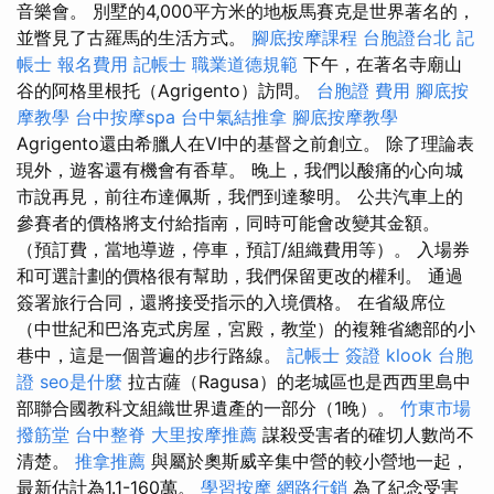
音樂會。 別墅的4,000平方米的地板馬賽克是世界著名的，
並瞥見了古羅馬的生活方式。
腳底按摩課程
台胞證台北
記
帳士 報名費用
記帳士 職業道德規範
下午，在著名寺廟山
谷的阿格里根托（Agrigento）訪問。
台胞證 費用
腳底按
摩教學
台中按摩spa
台中氣結推拿
腳底按摩教學
Agrigento還由希臘人在VI中的基督之前創立。 除了理論表
現外，遊客還有機會有香草。 晚上，我們以酸痛的心向城
市說再見，前往布達佩斯，我們到達黎明。 公共汽車上的
參賽者的價格將支付給指南，同時可能會改變其金額。
（預訂費，當地導遊，停車，預訂/組織費用等）。 入場券
和可選計劃的價格很有幫助，我們保留更改的權利。 通過
簽署旅行合同，還將接受指示的入境價格。 在省級席位
（中世紀和巴洛克式房屋，宮殿，教堂）的複雜省總部的小
巷中，這是一個普遍的步行路線。
記帳士 簽證
klook 台胞
證
seo是什麼
拉古薩（Ragusa）的老城區也是西西里島中
部聯合國教科文組織世界遺產的一部分（1晚）。
竹東市場
撥筋堂
台中整脊
大里按摩推薦
謀殺受害者的確切人數尚不
清楚。
推拿推薦
與屬於奧斯威辛集中營的較小營地一起，
最新估計為1.1-160萬。
學習按摩
網路行銷
為了紀念受害