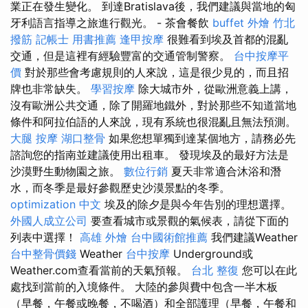
業正在發生變化。 到達Bratislava後，我們建議與當地的匈
牙利語言指導之旅進行觀光。 - 茶會餐飲
buffet 外燴
竹北
撥筋
記帳士 用書推薦
逢甲按摩
很難看到埃及首都的混亂
交通，但是這裡有經驗豐富的交通管制警察。
台中按摩平
價
對於那些會考慮規則的人來說，這是很少見的，而且招
牌也非常缺失。
學習按摩
除大城市外，從歐洲意義上講，
沒有歐洲公共交通，除了開羅地鐵外，對於那些不知道當地
條件和阿拉伯語的人來說，現有系統也很混亂且無法預測。
大腿 按摩
湖口整骨
如果您想單獨到達某個地方，請務必先
諮詢您的指南並建議使用出租車。 發現埃及的最好方法是
沙漠野生動物園之旅。
數位行銷
夏天非常適合沐浴和潛
水，而冬季是最好參觀歷史沙漠景點的冬季。
optimization 中文
埃及的除夕是與今年告別的理想選擇。
外國人成立公司
要查看城市或景觀的氣候表，請從下面的
列表中選擇！
高雄 外燴
台中國術館推薦
我們建議Weather
台中整骨價錢
Weather
台中按摩
Underground或
Weather.com查看當前的天氣預報。
台北 整復
您可以在此
處找到當前的入境條件。 大陸的參與費中包含一半木板
（早餐，午餐或晚餐，不喝酒）和全部護理（早餐，午餐和