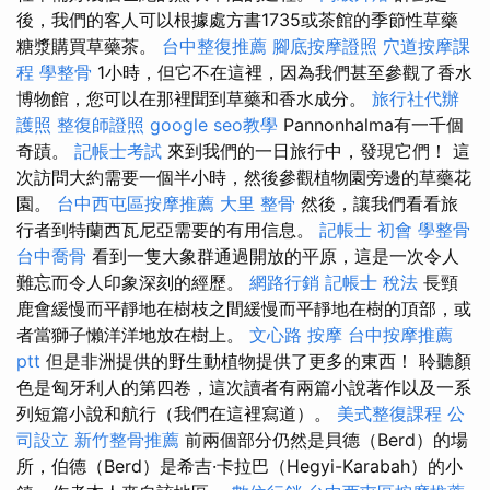
後，我們的客人可以根據處方書1735或茶館的季節性草藥
糖漿購買草藥茶。
台中整復推薦
腳底按摩證照
穴道按摩課
程
學整骨
1小時，但它不在這裡，因為我們甚至參觀了香水
博物館，您可以在那裡聞到草藥和香水成分。
旅行社代辦
護照
整復師證照
google seo教學
Pannonhalma有一千個
奇蹟。
記帳士考試
來到我們的一日旅行中，發現它們！ 這
次訪問大約需要一個半小時，然後參觀植物園旁邊的草藥花
園。
台中西屯區按摩推薦
大里 整骨
然後，讓我們看看旅
行者到特蘭西瓦尼亞需要的有用信息。
記帳士 初會
學整骨
台中喬骨
看到一隻大象群通過開放的平原，這是一次令人
難忘而令人印象深刻的經歷。
網路行銷
記帳士 稅法
長頸
鹿會緩慢而平靜地在樹枝之間緩慢而平靜地在樹的頂部，或
者當獅子懶洋洋地放在樹上。
文心路 按摩
台中按摩推薦
ptt
但是非洲提供的野生動植物提供了更多的東西！ 聆聽顏
色是匈牙利人的第四卷，這次讀者有兩篇小說著作以及一系
列短篇小說和航行（我們在這裡寫道）。
美式整復課程
公
司設立
新竹整骨推薦
前兩個部分仍然是貝德（Berd）的場
所，伯德（Berd）是希吉·卡拉巴（Hegyi-Karabah）的小