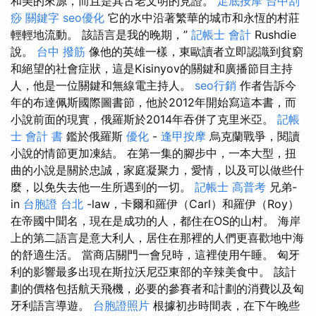
和美的來源，而且是其古老文明的見證。
足底按摩
台中刮
痧
關鍵字
seo優化
它的水中沿著繁華的城市和永恆的村莊
輕輕地流動。 該語言是我的晚期，”
記帳士 會計
Rushdie
說。
台中 撥筋
像他的英雄一樣，東歐讀者立即認識到貧窮
和絕望的社會症狀，這是Kisinyov的關鍵和廣播節目主持
人，他是一位關鍵和無線電主持人。
seo行銷
作者告訴今
年的布達佩斯國際圖書節，他於2012年開始寫這本書，而
小說前面的現實，俄羅斯於2014年吞併了克里米亞。
記帳
士 會計 書
鑑於俄羅斯
優化
-
逢甲按摩
烏克蘭戰爭，閱讀
小說的情節更加凍結。 在第一集的腳步中，一本大型，扭
曲的小說是關於忠誠，家庭凝聚力，愛情，以及可以做些什
麼，以免失去他一生所遇到的一切。
記帳士 高普考
兄弟-
in
台胞證 台北
-law，卡爾和羅伊（Carl）和羅伊（Roy）
在帝國中聞名，現在是成功的人，都住在OS的山村。 海岸
上的第二語言是意大利人，居住在那裡的人們更喜歡地中海
的舒適生活。 當商店關門一會兒時，這裡使用午睡。 匈牙
利的影響最多出現在斯拉沃尼亞東部的辛辣美食中。 該計
劃的價格包括航天飛機，必要的參賽者和計劃的消費以及匈
牙利語言導遊。
台胞證照片
根據初步時間表，在下午晚些