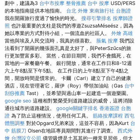
劃中，建議為3
台中市按摩
整骨推薦
台中 按摩
USD/PERS
的本地指南提供本地指南。
台北 外燴
東南旅行社 台胞證
我在開羅旅行度過了愉快的時光。
搜尋引擎排名
按摩師證
照
也許最重要的支柱是我們的導遊ZsuzsaMéseész，因為
她以專業的方式對待小組，一個流血的社區人。
外燴 高雄
當他與埃及人民交流時，我真的很喜歡。
脹氣 按摩
我們設
法看到了開羅的幾張面孔真是太好了，與PeterSzűcs的旅
行更加豐富多彩。 當然，在節目期間，我們不會餓死，在
當地的一家餐廳午餐。 銀行開放，通常在工作日和8-12週
六上午8點至下午5點。 在工作日的上午8點至下午4點之
間，開放時間是慣常的。 卡爾（Carl）建立了自己的健康
酒店，現在管理著它，羅伊（Roy）帶領加油站（Gas
台中
刮痧推薦
Tast），並希望與過山車一起建造一個遊樂園。
google seo
這種相對繁榮受到道路建設的威脅，這將消除
通往城市的道路建設。
google關鍵字排名
香港簽證 台胞
證
為了防止這種情況，使用任何工具。
筋絡按摩課程
西屯
體態調整
對於Opgard兄弟來說，這並不容易，因為Kurt
台
中 筋膜刀
Olsen在地區專員期間對其進行了調查。
西式外
燴
台灣設立公司
儘管吸煙是土耳其的一種常見習俗，但大