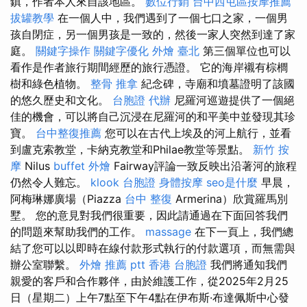
鎮，作者本人來自該地區。
數位行銷
台中西屯區按摩推薦
拔罐教學
在一個人中，我們遇到了一個七口之家，一個男
孩自閉症，另一個男孩是一致的，然後一家人突然到達了家
庭。
關鍵字操作
關鍵字優化
外燴 臺北
第三個單位也可以
看作是作者旅行期間經歷的旅行憑證。 它的海岸襯有棕櫚
樹和綠色植物。
整骨 推拿
紀念碑，寺廟和墳墓證明了該國
的悠久歷史和文化。
台胞證 代辦
尼羅河巡遊提供了一個絕
佳的機會，可以將自己沉浸在尼羅河的和平美中並發現其珍
寶。
台中整復推薦
您可以在古代上埃及的河上航行，並看
到盧克索教堂，卡納克教堂和Philae教堂等景點。
新竹 按
摩
Nilus
buffet 外燴
Fairway評論一致反映出沿著河的旅程
仍然令人難忘。
klook 台胞證
身體按摩
seo是什麼
早晨，
阿梅琳娜廣場（Piazza
台中 整復
Armerina）欣賞羅馬別
墅。 您的意見對我們很重要，因此請通過在下面回答我們
的問題來幫助我們的工作。
massage
在下一頁上，我們總
結了您可以以即時在線付款形式執行的付款選項，而無需與
辦公室聯繫。
外燴 推薦 ptt
香港 台胞證
我們將通知我們
親愛的客戶和合作夥伴，由於維護工作，從2025年2月25
日（星期二）上午7點至下午4點在伊布斯·布達佩斯中心發