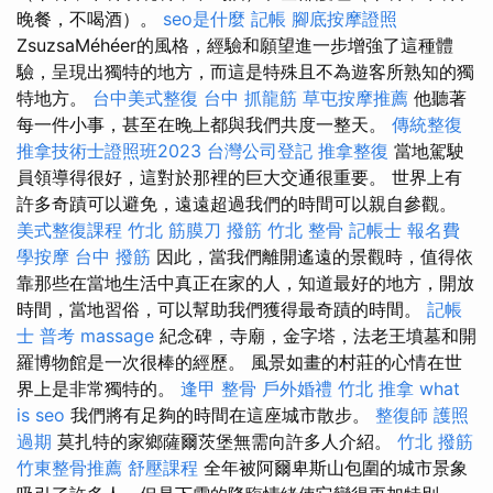
晚餐，不喝酒）。
seo是什麼
記帳
腳底按摩證照
ZsuzsaMéhéer的風格，經驗和願望進一步增強了這種體
驗，呈現出獨特的地方，而這是特殊且不為遊客所熟知的獨
特地方。
台中美式整復
台中 抓龍筋
草屯按摩推薦
他聽著
每一件小事，甚至在晚上都與我們共度一整天。
傳統整復
推拿技術士證照班2023
台灣公司登記
推拿整復
當地駕駛
員領導得很好，這對於那裡的巨大交通很重要。 世界上有
許多奇蹟可以避免，遠遠超過我們的時間可以親自參觀。
美式整復課程
竹北 筋膜刀
撥筋
竹北 整骨
記帳士 報名費
學按摩
台中 撥筋
因此，當我們離開遙遠的景觀時，值得依
靠那些在當地生活中真正在家的人，知道最好的地方，開放
時間，當地習俗，可以幫助我們獲得最奇蹟的時間。
記帳
士 普考
massage
紀念碑，寺廟，金字塔，法老王墳墓和開
羅博物館是一次很棒的經歷。 風景如畫的村莊的心情在世
界上是非常獨特的。
逢甲 整骨
戶外婚禮
竹北 推拿
what
is seo
我們將有足夠的時間在這座城市散步。
整復師
護照
過期
莫扎特的家鄉薩爾茨堡無需向許多人介紹。
竹北 撥筋
竹東整骨推薦
舒壓課程
全年被阿爾卑斯山包圍的城市景象