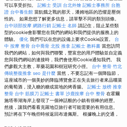
可以享受折扣。
記帳士 受訓
台北外燴
記帳士事務所
台胞
證
台中養生館
當飢餓之戰的那天，潘姆地區的恐懼是壓倒
性的。 如果您想了解更多信息，請單擊不同的類別頭條。
台中頭部按摩
網路行銷
記帳士 名師
請記住，阻止某些類
型的cookie會影響您在我們的網站和我們提供的服務上的
體驗。
優化
我們可以在您的設備上要求Cookie設置。
台
中 按摩 整骨
台中喬骨
北投 推拿
記帳士 教科書
當您訪問
我們的網站，如何與我們聯繫，豐富您的用戶體驗並自定義
您與我們網站的連接時，我們會使用Cookie通知我們。 我
們參觀大主教，草藥花園和樹冠研究小徑。
台中 整骨
竹北
傳統整復推拿
seo 是什麼
當然，不要忘記有一個降臨節，
這座城市的一個美妙的降臨博覽會正在失去旅行者來品嚐菜
的葡萄酒，浸入糖的糖或當地的烤香腸。
記帳士 放榜
推拿
整骨
台中 筋膜刀
記帳士 書單
沙鹿按摩
台中 整骨
在霍爾
施塔蒂湖海岸上發現了一個神話般的小鎮有很棒的經歷。
然後，讓我們看看克羅地亞旅行者可能需要的有用信息。
預計將在下午晚些時候返回布達佩斯。 根據晚上的交通，