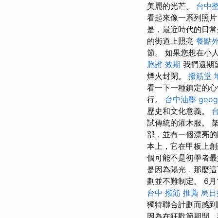
美麗的光芒。
台中
看起來像一系列照
是，最近時代的日
的街道上照亮
餐點
節。 如果您想在小
胞證 效期
我們還期
煙火封閉。
撥筋堂 
看一下一種鎮定的
行。
台中油壓
goog
歷史和文化意義。
試傳統的灌木服。 
部，並有一個漂亮
本上，它在甲板上創
個可能不是初學者
是因為陽光，那麼
劃並不難制定。 6
台中 撥筋 推薦
烏日
獨特聯合計劃而感到
因為在狂歡節期間，