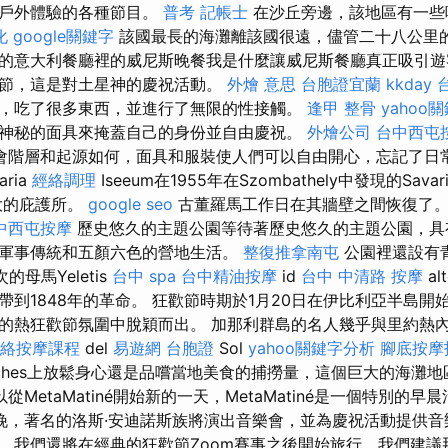
到戶外體驗的各種節目。
普考 記帳士
在沙丘旁邊，該地區有一些
化
google關鍵字
該國最長的海灘離該國很遠，儘管二十八公里的D
的意大利餐廳裡的威尼斯晚餐我是什麼讓威尼斯餐廳真正吸引遊
節，這是對土星神的慶祝活動。
外燴 意思
台胞證宜蘭
kkday
，吃了很多東西，並進行了無限的性接觸。
逢甲 整骨
yahoo
神秘的面具來掩蓋自己的身份並自由慶祝。
外燴公司
台中西屯
會階層和起源如何，面具和服裝使人們可以自由開心，忘記了日
ria
經絡調理
Iseeum在1955年在Szombathely中發現的Savar
最大的庇護所。
google seo
古董羅馬工作日在其牆壁之間恢復了
中西屯按摩
歷史悠久的主題公園等待著歷史悠久的主題公園，具
軍事傳統和五顏六色的營地生活。
整復推拿南屯
公園裡還設有青
的母馬Yeletis
台中 spa
台中精油按摩
id
台中 中清路 按摩
a
1848年的革命。 狂歡節時期於1月20日在伊比利亞半島開始。 Te
的熱狂歡節氛圍中脫穎而出。 加那利群島的名人幾乎與里約熱內
絡按摩課程
del
易遊網 台胞證
Sol
yahoo關鍵字分析
腳底按摩
aches上放鬆身心還是品嚐當地美食的捕撈量，這個巨大的海灘
從MetaMatiné開始新的一天，MetaMatiné是一個特別的
晚，著名的洛斯·安迪諾斯族將演出音樂會，並為慶祝活動提供
，我們還將在經典的狂歡節Zoom賽事之後開始旅行，我們建議