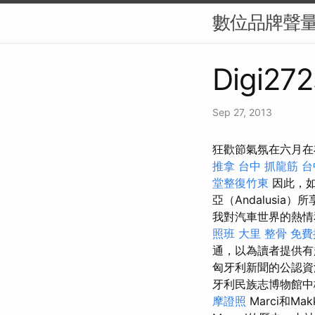
數位品牌聲量
Digi272
Sep 27, 2013
狂歡節氣氛在六月在
推拿
台中 抓龍筋
台
堂整復竹東
因此，如
亞（Andalusi
我對汽車世界的熱情
照班
大里 整骨
免費
通，以為讀者提供
匈牙利新聞的公認
牙利民族志博物館中
摩證照
Marci和Ma