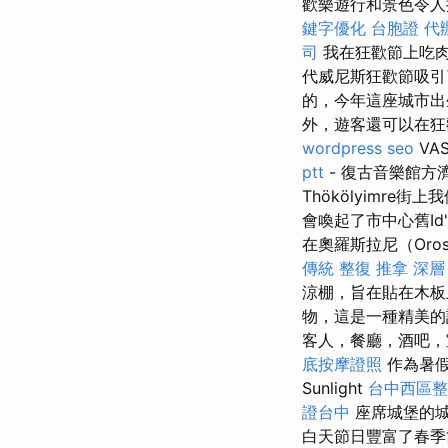
歡樂遊行和景色令人振奮
鍵字優化
台胞證 代
司
我在狂歡節上吃
代威尼斯狂歡節吸
的，今年這座城市出生
外，遊客還可以在狂歡
wordpress seo
VA
ptt
- 復古音樂館方
Thökölyimr
會喚起了市中心舊I
在奧羅斯拉尼（Oros
傳統 整復 推拿 深層
涼棚，旨在貼在木
物，這是一種精美的
客人，餐廳，酒吧，
底按摩證照
作為暑假
Sunlight
台中西區整
證台中
座席城堡的城
白天節日豐富了春