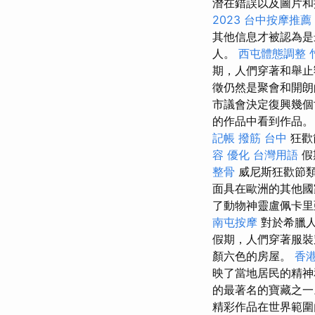
潛在錯誤以及圖片和
2023
台中按摩推薦
其他信息才被認為是
人。
西屯體態調整
期，人們穿著和舉止
徵仍然是聚會和開朗
市議會決定復興幾個
的作品中看到作品。
記帳
撥筋 台中
狂歡
容
優化 台灣用語
假
整骨
威尼斯狂歡節
面具在歐洲的其他國
了動物神靈盧佩卡里亞
南屯按摩
對於希臘人
假期，人們穿著服
顏六色的房屋。
香港
映了當地居民的精
的最著名的寶藏之
精彩作品在世界範圍