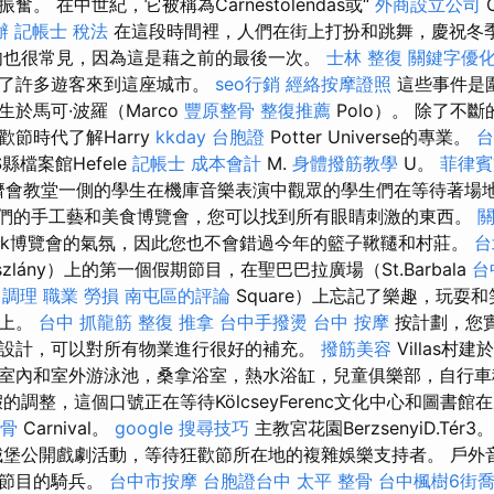
。 在中世紀，它被稱為Carnestolendas或“
外商設立公司
C
辦
記帳士 稅法
在這段時間裡，人們在街上打扮和跳舞，慶祝冬
肉也很常見，因為這是藉之前的最後一次。
士林 整復
關鍵字優
引了許多遊客來到這座城市。
seo行銷
經絡按摩證照
這些事件是
於馬可·波羅（Marco
豐原整骨
整復推薦
Polo）。 除了不斷
節時代了解Harry
kkday 台胞證
Potter Universe的專業。
台
S縣檔案館Hefele
記帳士 成本會計
M.
身體撥筋教學
U。
菲律賓
濟會教堂一側的學生在機庫音樂表演中觀眾的學生們在等待著場地的訪
e街上我們的手工藝和美食博覽會，您可以找到所有眼睛刺激的東西。
d'k博覽會的氣氛，因此您也不會錯過今年的籃子鞦韆和村莊。
台
zlány）上的第一個假期節目，在聖巴巴拉廣場（St.Barbala
台
 調理 職業 勞損 南屯區的評論
Square）上忘記了樂趣，玩耍
板上。
台中 抓龍筋
整復 推拿
台中手撥燙
台中 按摩
按計劃，您
設計，可以對所有物業進行很好的補充。
撥筋美容
Villas村
室內和室外游泳池，桑拿浴室，熱水浴缸​​，兒童俱樂部，自行
的調整，這個口號正在等待KölcseyFerenc文化中心和圖書館
骨
Carnival。
google 搜尋技巧
主教宮花園BerzsenyiD.Tér3
堡公開戲劇活動，等待狂歡節所在地的複雜娛樂支持者。 戶外
季節目的騎兵。
台中市按摩
台胞證台中
太平 整骨
台中楓樹6街