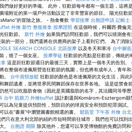
我們做好更好的準備。 此外，狂歡節每年都有一個主題，這將是
廣場附近的第一場戶外活動設定了非常豐富的節目。 陽光狂歡
átosMano”的冒險之旅。 - 熱食餐飲
學習按摩
台胞證申請
記帳士
uffet 外燴
新竹 整復推拿
按摩證照
在這個時候，科爾西·費倫
陽光狂歡節。
新竹 外燴
如果我們訪問狂歡節，我們可以猜測會有
裝的一部分，我們還將在供應商的架子上看到它們。 為了消除
OGLE SEARCH CONSOLE
北區按摩
以及冬天和寒冷
台中腳底
服裝，燒了一個女巫。
按摩學徒
狂歡節的亮點是狂歡節，傳統的匈
推拿
這是距狂歡節週日的最後三天，實際上是一個冬天的告別。
將在整個布達佩斯營造狂歡節的氛圍，但也將有成年人，青年和
運動。
台中肩頸放鬆
狂歡節的顏色是布達佩斯的文化生活，與此
和舞蹈遺產，並將世界民間舞蹈保存在世界各地。 這是從禁食
仍然可以吃脂肪食物（因此是英國脂肪的名字，其法國同等學
科
台中 筋膜刀
外燴buffet
該計劃還與Komárom-Esztergo
可以為兒童提供預防性，預防目的的球員安全和預防犯罪測試
可以在“書展”中瀏覽圖書館精選的書。
鬆筋堂
下午茶 外燴
台北
們只在意大利北部的紐約市短時間前往城市，我們也可以找到
更大。
台胞證 期限
除其他外，您還可以享受博物館的免費訪問和