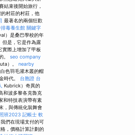
賽結束後開始旅行，
禮的村莊的村莊，他
司
最著名的兩個狂歡
中排毒養生館
關鍵字
ival）是桑巴學校的年
。 但是，它是作為露
它實際上增加了甲板
成的。
seo company
uta）。
nearby
白色羽毛灌木叢的帽
黃金時代。
台胞證
台
人
Kubrick）奇異的
費島和波多黎各克魯克
家和特技表演帶有素
末，與傳統化裝舞會
班2023
記帳士 軟
從我們在現場支付的可
價格，價格計算計劃的