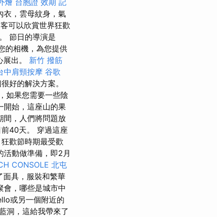
外燴
台胞證 效期
記
內衣，雲母紋身，氣
客可以欣賞世界狂歡
。 節日的導演是
使用您的相機，為您提供
心展出。
新竹 撥筋
台中肩頸按摩
谷歌
個很好的解決方案。
，如果您需要一些陰
一開始，這座山的果
期間，人們將問題放
前40天。 穿過這座
狂歡節時期最受歡
的活動做準備，即2月
CH CONSOLE
北屯
了面具，服裝和繁華
聚會，哪些是城市中
llo或另一個附近的
藍洞，這給我帶來了