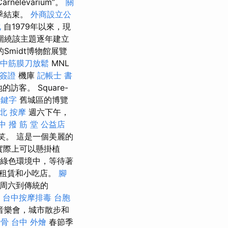
arnelevarium”。
關
季結束。
外商設立公
化
自1979年以來，現
圍繞該主題逐年建立
的Smidt博物館展覽
中筋膜刀放鬆
MNL
簽證
機庫
記帳士 書
客。 Square-
關鍵字
舊城區的博覽
北 按摩
週六下午，
中 撥 筋 堂 公益店
和笑。 這是一個美麗的
實際上可以懸掛植
建於綠色環境中，等待著
車租賃和小吃店。
腳
在周六到傳統的
。
台中按摩排毒
台胞
音樂會，城市散步和
喬骨
台中 外燴
春節季