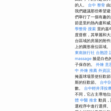
的人。
台中 整骨
由
我們建議那些希望避
們舉行了一個有趣的
節是里約熱內盧和威
學整骨
搜索
里約嘉年
度督察，其華麗和大膽
台區域的房屋的附件
上的圓形座位區域。 
東南旅行社 台胞證
massage
臉是白色
子保存的。
外燴 意
中 外燴 推薦
外資設
掩蓋球場景使狂歡節
斯的狂歡節。
台中
數。
台中輕井澤按
不同，它占主導地
體
中醫 推拿
動員，
選程序中進行選擇