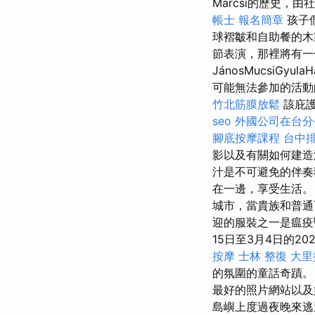
Marcsi的歷史
帳士 報名簡章
孩子
球褶皺和自助餐的
節表演，那裡將有一
JánosMucsiG
可能無法參加的活動
竹北筋膜放鬆
該庇護
seo
外國公司在台分
腳底按摩課程
台中
影以及有關如何建造
汁是不可避免的伴奏
在一邊，享受生活。
城市，當貴族和普通
迎的服裝之一是瘟
15日至3月4日的2
按摩
士林 整復
大里
的氛圍的童話奇蹟
最好的照片網站以及如
島嶼上度過夜晚來