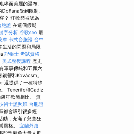
咆哮而美麗的瀑布。
oñana受到限制。
客？ 狂歡節被認為
 台胞證
在這個假期
關鍵字分析
谷歌seo
最
按摩
卡式台胞證
台中
常生活的問題和局限
ia
記帳士 考試資格
。
美式整復課程
歷史
有軍事傳統和五顏六
銅營和Kovácsm。
lter還提供了一種特殊
nerife和Cadiz
盧狂歡節相比。 無
技術士證照班
台胞證
地區都會吸引很多經
早晨活動，充滿了兒童狂
音樂風格。
宜蘭外燴
那些想避免大量人群