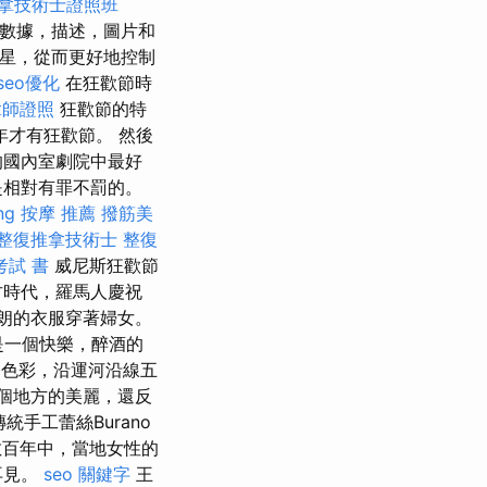
拿技術士證照班
數據，描述，圖片和
土星，從而更好地控制
seo優化
在狂歡節時
拿師證照
狂歡節的特
年才有狂歡節。 然後
的國內室劇院中最好
是相對有罪不罰的。
ng
按摩 推薦
撥筋美
整復推拿技術士
整復
考試 書
威尼斯狂歡節
古時代，羅馬人慶祝
開朗的衣服穿著婦女。
是一個快樂，醉酒的
的色彩，沿運河沿線五
個地方的美麗，還反
統手工蕾絲Burano
到數百年中，當地女性的
再見。
seo 關鍵字
王