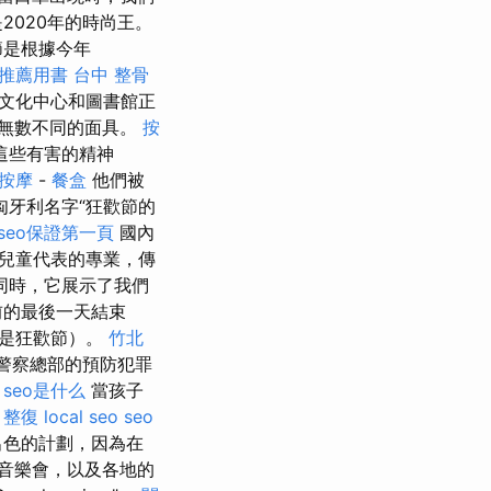
2020年的時尚王。
節是根據今年
 推薦用書
台中 整骨
克文化中心和圖書館正
無數不同的面具。
按
這些有害的精神
按摩
-
餐盒
他們被
牙利名字“狂歡節的
seo保證第一頁
國內
兒童代表的專業，傳
同時，它展示了我們
前的最後一天結束
歷是狂歡節）。
竹北
m縣警察總部的預防犯罪
。
seo是什么
當孩子
 整復
local seo
seo
出色的計劃，因為在
音樂會，以及各地的