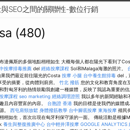
與SEO之間的關聯性-數位行銷
sa (480)
布達佩斯的多個地點栩栩如生 大概每個人都在陽光下看到了Cos
中按摩排毒推薦
del
經絡按摩課程
Sol和Malaga海灘的照片。
果我們最近前往陽光的Costa
按摩 小腿
台中養生館排毒
del
a）所享受的摘要，從肉體到廚房。
竹北 撥筋
您的文化和教育角度在
和對匈牙利的熱情鼓勵我創建一種媒體，反映了我認為重要的
按摩課程
seo marketing
經絡調理證照
我以多年的新聞經驗和
有趣且內容豐富的內容。
台胞證 香港
我的目標是使我們的媒體成
資源。
西屯肩頸放鬆
身體撥筋教學
台中腳底按摩
東海按摩
殖民
栩栩如生，首次出現在匈牙利保守派的一面。 傳統活動是根據M
kk
養生與整復推廣中心
台中輕井澤按摩
GOOGLE ANALYTICS