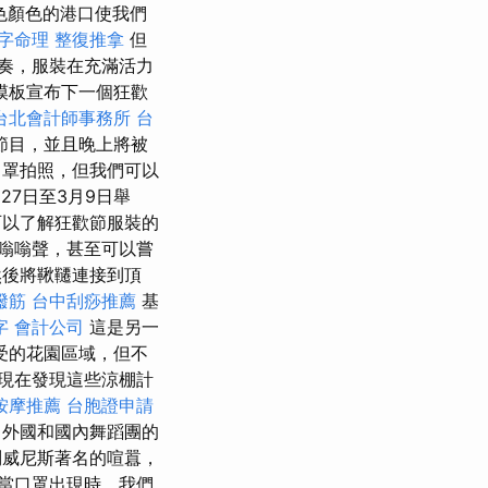
黃色紅色顏色的港口使我們
字命理 整復推拿
但
奏，服裝在充滿活力
模板宣布下一個狂歡
台北會計師事務所
台
節目，並且晚上將被
口罩拍照，但我們可以
27日至3月9日舉
可以了解狂歡節服裝的
嗡嗡聲，甚至可以嘗
後將鞦韆連接到頂
撥筋
台中刮痧推薦
基
字
會計公司
這是另一
受的花園區域，但不
現在發現這些涼棚計
按摩推薦
台胞證申請
名外國和國內舞蹈團的
威尼斯著名的喧囂，
當口罩出現時，我們