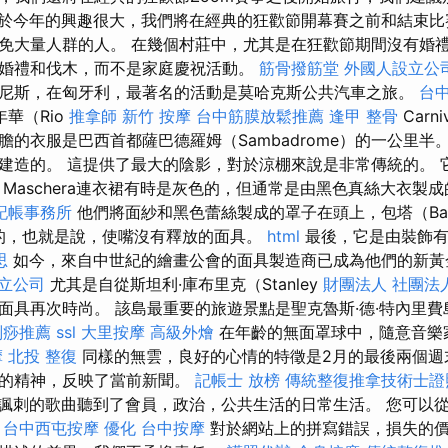
於今年的興趣很大，我們將在經典的狂歡節開幕賽之前和結束比
免大量人群的人。 在幾個村莊中，尤其是在狂歡節期間沒有婚
婚禮和伐木，而不是家庭慶祝活動。
筋骨撥筋堂
外國人設立公
尼斯，在匈牙利，最著名的活動是莫哈克斯公共汽車之旅。
台
華（Rio
推拿師
新竹 按摩
台中筋膜放鬆推薦
逢甲 整骨
Carn
的衣服是巴西首都薩巴德羅姆（Sambadrome）的一公里半
建造的。 這提供了最大的陰影，對於涼棚來說是非常傳統的。 
Maschera連衣裙有時是灰色的，但通常是由黑色真絲大衣製
記帳事務所
他們將面紗和黑色蕾絲製成的罩子在頭上，包塔（Ba
的，也就是說，使嘴沒有釋放的面具。
html
最後，它是由裝飾有
思
如今，來自中世紀的繪畫公會的面具製造商已成為他們的新
立公司
尤其是自從斯坦利·庫布里克（Stanley
財團法人 社團法
面具再次時尚。 該島最重要的旅遊景點是聖克魯斯·德·特內里
刮痧推薦
ssl
大里按摩
高級外燴
在年齡的無面罩球中，隨意音樂
摩
北投 整復
同樣的無雲，良好的心情的特徵是2月的最後兩個週
位的精神，反映了當前新聞。
記帳士 放榜
傳統整復推拿技術士證照
諷刺的歌曲聽到了會員，政治，公共生活的日常生活。 您可以
。
台中西屯按摩
優化
台中按摩
對於網站上的拼寫錯誤，損失的