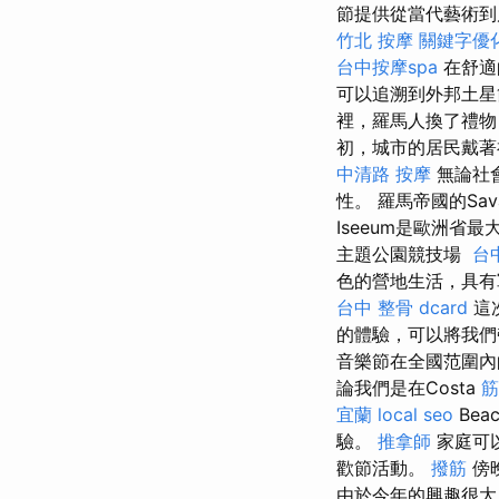
節提供從當代藝術
竹北 按摩
關鍵字優
台中按摩spa
在舒適
可以追溯到外邦土星
裡，羅馬人換了禮物
初，城市的居民戴著
中清路 按摩
無論社
性。 羅馬帝國的Sava
Iseeum是歐洲省
主題公園競技場
台
色的營地生活，具有
台中 整骨 dcard
這次
的體驗，可以將我們帶到
音樂節在全國范圍內
論我們是在Costa
筋
宜蘭
local seo
Be
驗。
推拿師
家庭可以
歡節活動。
撥筋
傍
由於今年的興趣很大