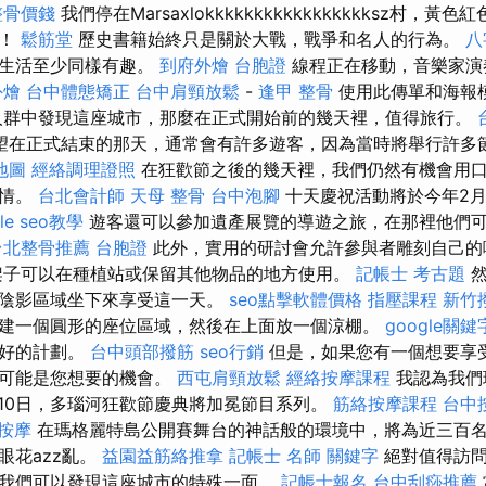
整骨價錢
我們停在Marsaxlokkkkkkkkkkkkkkkkksz村，
片！
鬆筋堂
歷史書籍始終只是關於大戰，戰爭和名人的行為。
八
常生活至少同樣有趣。
到府外燴
台胞證
線程正在移動，音樂家演
外燴
台中體態矯正
台中肩頸放鬆
-
逢甲 整骨
使用此傳單和海報
人群中發現這座城市，那麼在正式開始前的幾天裡，值得旅行。
望在正式結束的那天，通常會有許多遊客，因為當時將舉行許多
地圖
經絡調理證照
在狂歡節之後的幾天裡，我們仍然有機會用
心情。
台北會計師
天母 整骨
台中泡腳
十天慶祝活動將於今年2月
le seo教學
遊客還可以參加遺產展覽的導遊之旅，在那裡他們
台北整骨推薦
台胞證
此外，實用的研討會允許參與者雕刻自己的
架子可以在種植站或保留其他物品的地方使用。
記帳士 考古題
然
的陰影區域坐下來享受這一天。
seo點擊軟體價格
指壓課程
新竹
建一個圓形的座位區域，然後在上面放一個涼棚。
google關鍵
最好的計劃。
台中頭部撥筋
seo行銷
但是，如果您有一個想要享
這可能是您想要的機會。
西屯肩頸放鬆
經絡按摩課程
我認為我們
月10日，多瑙河狂歡節慶典將加冕節目系列。
筋絡按摩課程
台中
按摩
在瑪格麗特島公開賽舞台的神話般的環境中，將為近三百
眼花azz亂。
益園益筋絡推拿
記帳士 名師
關鍵字
絕對值得訪問
我們可以發現這座城市的特殊一面。
記帳士報名
台中刮痧推薦