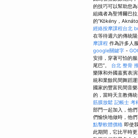
的技巧可以幫助您為
組織者為聖博爾巴拉
的“Kökény，Akn
經絡按摩課程台北
b
在等待週六的傳統
摩課程
作為許多人服
google關鍵字
-
GO
安排，穿著可怕的
尾巴”。
台北 整骨
樂隊和外國嘉賓表演
統和業餘民間舞蹈
國家的豐富民間音樂
的，當時天主教傳統
筋膜放鬆
記帳士 考
部門一起加入，他們
們愉快地做時，他們
點擊軟體價格
即使我
此期間，它比平時