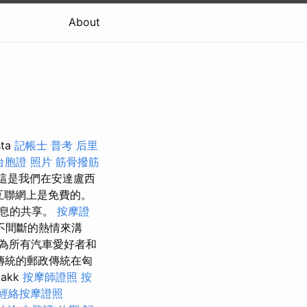
About
ta
記帳士 普考
后里
台胞證 照片
筋骨撥筋
，這是我們在安達盧西
互聯網上是免費的。
信息的共享。
按摩證
不間斷的熱情來溝
為所有汽車愛好者和
傳統的郵政傳統在匈
akk
按摩師證照
按
經絡按摩證照