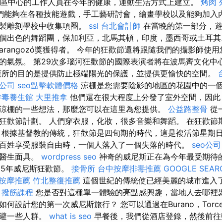
，由社區中心的工作人員在今年的健康，運動生活方式上建立。
烤肉 
們能夠在各種技能遊戲，手工藝研討會，繪畫學校以及能夠加入
木製雕刻學校中收集項圈。
ssl
台北會計師
在當晚的第一部分，遊
個出色的舞蹈團，保加利亞，北馬其頓，印度，墨西哥或土耳其
yulaHarangozó獎獲得者。 今年的狂歡節還將跟隨我們的攝影師
的氣氛。 第29次多瑙河狂歡節的國際表演者將在波馬齊文化中
所的目的是提供防止極端陽光的保護，並提供更愉快的空間。
公司
seo點擊軟體價格
涼棚是您需要陰影的地區的花園中的一
排毒養生館
大里推拿
他們還在很大程度上分發了室外空間，因此
涼棚的一些想法，那麼您可以在這里為您提供。
公益路整骨
從
狂歡節計劃。 人們穿衣服，化妝，很多音樂和舞蹈。 在狂歡節
 根據基督教的傳統，狂歡節是四旬期的時代，這是複活節星期日
百姓享受服裝自由時，一個人落入了一個失落的時代。
seo公司
疫醫生面具。
wordpress seo
神奇的威尼斯正在為今年最受期待
025年威尼斯狂歡節。
接骨所
台中按摩排毒推薦
GOOGLE SEAR
按摩推薦
竹北整復推薦
這個世紀的傳統使已經美麗的城市進入
。
撥筋課程
您是否對這種單一體驗的亮點感興趣，當地人去哪裡
何設計您的第一次威尼斯旅行？ 您可以通過在Burano，Torce
逃避一些人群。
what is seo
早餐後，我們從酒店登錄，然後前往