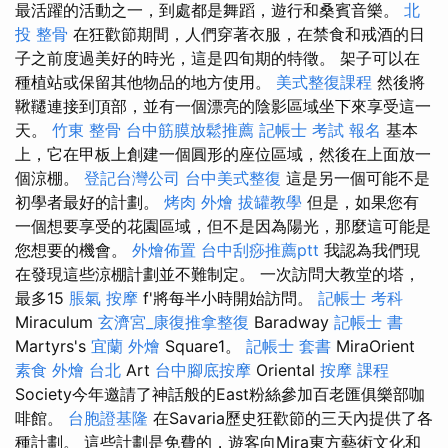
最活躍的活動之一，到處都是舞蹈，遊行和桑賓音樂。
北
投 整骨
在狂歡節期間，人們穿著衣服，在禁食和戒酒的日
子之前度過美好的時光，這是四旬期的特徵。 架子可以在
種植站或保留其他物品的地方使用。
美式整復課程
然後將
鞦韆連接到頂部，並有一個漂亮的陰影區域坐下來享受這一
天。
竹東 整骨
台中筋膜放鬆推薦
記帳士 考試 報名
基本
上，它在甲板上創建一個圓形的座位區域，然後在上面放一
個涼棚。
登記台灣公司
台中美式整復
這是另一個可能不是
初學者最好的計劃。
烤肉 外燴
拔罐教學
但是，如果您有
一個想要享受的花園區域，但不是因為陽光，那麼這可能是
您想要的機會。
外燴佈置
台中刮痧推薦ptt
我認為我們現
在發現這些涼棚計劃並不難制定。 一次訪問大教堂的塔，
最多15
脹氣 按摩
f'將每半小時開始訪問。
記帳士 考科
Miraculum
玄濟宮_康復推拿整復
Baradway
記帳士 書
Martyrs's
宜蘭 外燴
Square1。
記帳士 套書
MiraOrient
素食 外燴 台北
Art
台中腳底按摩
Oriental
按摩 課程
Society今年邀請了神話般的East粉絲參加百老匯俱樂部咖
啡館。
台胞證基隆
在Savaria歷史狂歡節的三天內提供了各
種計劃。 這些計劃是免費的，遊客向Mira東方藝術文化和