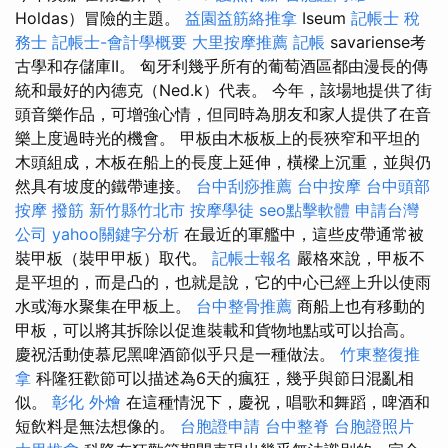
Holdas）冒險的主題。
益園益筋絡推拿
Iseum
記帳士 稅
務士
記帳士-會計學概要
大里按摩推薦
記帳
savariense考
古學和存儲庫II。 匈牙利幾乎所有的葡萄酒區都由漫長的傳
統和最好的內德克（Ned.k）代表。 今年，該場地提供了街
頭音樂作品，可增強心情，但同時為朋友和家人提供了在音
樂上度過時光的機會。 甲板由木板板上的長狹窄和平坦的
木頭組成，木板在船上的長度上延伸，橫樑上沉重，並與仍
然具有坡度的鐵帶連接。
台中刮痧推薦
台中按摩
台中頭部
按摩
撥筋 新竹縣竹北市
按摩學徒
seo點擊軟體
申請台灣
公司
yahoo關鍵字分析
在最近的軍艦中，這些皮帶通常被
裝甲板（裝甲甲板）取代。
記帳士報名
嚴格來說，甲板不
是平坦的，而是凸的，也就是說，它的中心已經上升以使雨
水或海水聚集在甲板上。
台中整骨推薦
商船上也有移動的
甲板，可以將其拆除以促進裝載和貨物地點或可以抬高。
慶祝活動使慕尼黑啤酒節似乎只是一種做法。
竹東整復推
拿
科隆狂歡節可以描述為6天的瘋狂，幾乎與節日混亂相
似。
彰化 外燴
在這種情況下，慶祝，唱歌和舞蹈，啤酒和
短飲料是無法想像的。
台胞證申請
台中整脊
台胞證照片