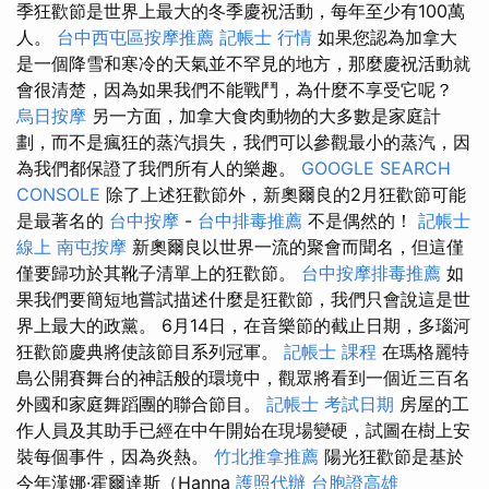
季狂歡節是世界上最大的冬季慶祝活動，每年至少有100萬
人。
台中西屯區按摩推薦
記帳士 行情
如果您認為加拿大
是一個降雪和寒冷的天氣並不罕見的地方，那麼慶祝活動就
會很清楚，因為如果我們不能戰鬥，為什麼不享受它呢？
烏日按摩
另一方面，加拿大食肉動物的大多數是家庭計
劃，而不是瘋狂的蒸汽損失，我們可以參觀最小的蒸汽，因
為我們都保證了我們所有人的樂趣。
GOOGLE SEARCH
CONSOLE
除了上述狂歡節外，新奧爾良的2月狂歡節可能
是最著名的
台中按摩
-
台中排毒推薦
不是偶然的！
記帳士
線上
南屯按摩
新奧爾良以世界一流的聚會而聞名，但這僅
僅要歸功於其靴子清單上的狂歡節。
台中按摩排毒推薦
如
果我們要簡短地嘗試描述什麼是狂歡節，我們只會說這是世
界上最大的政黨。 6月14日，在音樂節的截止日期，多瑙河
狂歡節慶典將使該節目系列冠軍。
記帳士 課程
在瑪格麗特
島公開賽舞台的神話般的環境中，觀眾將看到一個近三百名
外國和家庭舞蹈團的聯合節目。
記帳士 考試日期
房屋的工
作人員及其助手已經在中午開始在現場變硬，試圖在樹上安
裝每個事件，因為炎熱。
竹北推拿推薦
陽光狂歡節是基於
今年漢娜·霍爾達斯（Hanna
護照代辦
台胞證高雄