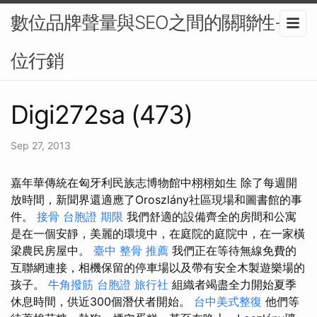
數位品牌聲量與SEO之間的關聯性-數
位行銷
Digi272sa (473)
Sep 27, 2013
嘉年華傳統在匈牙利民族志博物館中栩栩如生 除了每週開
放時間，新聞界還適應了Oroszlány社區現場和圖書館的事
件。
接骨
台胞證 期限
我們舒適的設備齊全的房間和公寓
是在一個安靜，美麗的環境中，在庭院的庭院中，在一家橫
梁農民房屋中。
臺中 整骨 推薦
我們正在等待無線免費的
互聯網連接，相機保留的停車場以及帶有安全木製遊樂場的
孩子。
牛角撥筋
台胞證 旅行社
組織者竭盡全力開始夏季
休息時間，供近300個潛伏者開始。
台中美式整復
他們等