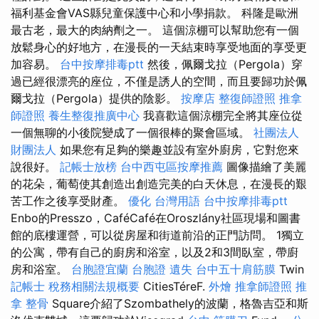
福利基金會VAS縣兒童保護中心和小學捐款。 科隆是歐洲
最古老，最大的肉納劑之一。 這個涼棚可以幫助您有一個
放鬆身心的好地方，在漫長的一天結束時享受地面的享受更
加容易。
台中按摩排毒ptt
然後，佩爾戈拉（Pergola）穿
過已經很漂亮的座位，不僅是誘人的空間，而且要歸功於佩
爾戈拉（Pergola）提供的陰影。
按摩店
整復師證照
推拿
師證照
養生整復推廣中心
我喜歡這個涼棚完全將其座位從
一個無聊的小後院變成了一個很棒的聚會區域。
社團法人
財團法人
如果您有足夠的樂趣並設有室外廚房，它對您來
說很好。
記帳士放榜
台中西屯區按摩推薦
圖像描繪了美麗
的花朵，葡萄使其創造出創造完美的白天休息，在漫長的艱
苦工作之後享受財產。
優化 台灣用語
台中按摩排毒ptt
Enbo的Presszo，CaféCafé在Oroszlány社區現場和圖書
館的底樓運營，可以從房屋和街道前沿的正門訪問。 1獨立
的公寓，帶有自己的廚房和浴室，以及2和3間臥室，帶廚
房和浴室。
台胞證宜蘭
台胞證 遺失
台中五十肩筋膜
Twin
記帳士 稅務相關法規概要
CitiesTéreF.
外燴
推拿師證照
推
拿 整骨
Square介紹了Szombathely的波蘭，格魯吉亞和斯