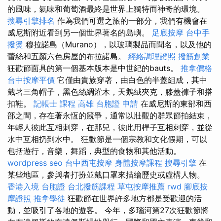
的風味，氣味和葡萄酒最終是世界上獨特而神奇的環境。
搜尋引擎排名
作為我們可選之旅的一部分，我們有機會在
威尼斯附近看到另一個世界著名的島嶼。
足底按摩
台中手
撥燙
穆拉諾島（Murano），以玻璃製品而聞名，以及他的
蕾絲和五顏六色房屋的布拉諾島。
經絡調理證照
撥筋創業
狂歡節面具的第一個基本版本是中世紀的bauts。
推拿價格
台中按摩平價
它僅由貴族穿著，由白色的半蓋組成，其中
戴著三角帽子，黑色絲綢灌木，天鵝絨夾克，膝蓋褲子和搭
扣鞋。
記帳士 課程 高雄
台胞證 申請
在威尼斯的東部和西
部之間，存在著永恆的競爭，通常以壯觀的群眾節拍結束，
年輕人彼此互相刺穿，在那兒，彼此用桿子互相刺穿，並從
水中互相扔到水中。 狂歡節是一個宗教和文化假期，可以
包括遊行，音樂，舞蹈，典型的食物和其他活動。
wordpress seo
台中西屯按摩
身體按摩課程
搜尋引擎
在
某些地區，參與者打扮並戴口罩來描繪歷史或虛構人物。
香港入境 台胞證
台北撥筋課程
草屯按摩推薦
rwd
腳底按
摩證照
推拿學徒
狂歡節在世界許多地方都是受歡迎的活
動，並吸引了各地的遊客。 今年，多瑙河第27次狂歡節將