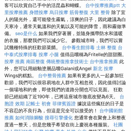
客可以欣賞自己手中的活昆蟲和蝴蝶。
台中按摩推薦ptt
大
里按摩推薦
身體按摩
烏日按摩
筋骨整復
大里 整骨
除了宜
人的陽光外，還可能發生霧氣，涼爽的日子，因此建議為白
天寒冷，通常天氣溫和的天氣以及可能的降雪，雨和霧做準
備。
seo是什么
如果我們穿著層，並隨身攜帶防水和溫暖
的衣服，那麼我們可以減少它。 參觀城市時，我們可以嘗
試幾種特殊的狂歡節菜餚。
台中養生館排毒
士林 整復
台
中泰式按摩排毒
按摩 小腿
值得品嚐稱為Fritelle的甜甜圈。
按摩 推薦
南區整復
傳統整復推拿技術士
台中推拿推薦
此
外，您可以用細釉塗層品嚐Galani或Angel
新北 按摩
Wings的糕點。
台中整骨推薦
如果有更多的人一起參加狂
歡節，我們可以很容易地在人群中互相忽視，因此值得討論
一個場地和約會，即使我們的道路分開也可以見面。 狂歡
節已經組織了近190年，已將這座城市徹底改變為6天。
台
胞證 效期
記帳士 初會
菲律賓簽證
據說這些瘋狂的日子是
不容忍的不良行為，但這是完全可以接受的！
台中國術館
推薦
如何消除腳酸
搜尋引擎優化
您通常會在聚會上和整夜
度過一整天，但是您幾乎希望在街上慶祝各種服裝。
社團