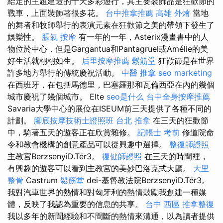
給定的主題建造的十天多彩遊行，其主要裝飾品是狂歡節的
戰車，上面裝飾著很多花。
台中推拿推薦
高雄 外燴
當地
的舞者和牧師舉行的表演元素在狂歡節之美的帶領下發生了
娛樂性。
脹氣 按摩
有一年的一年，Asterix漫畫書中的人
物位於中心，但是Gargantua和Pantagruel或Amélie的美
好生活就栩栩如生。
后里按摩推薦
鬆筋堂
狂歡節是在世界
許多地方舉行的傳統慶祝活動。
中醫 推拿
seo marketing
在西班牙，在包括馬德里，巴塞羅那和瓦倫西亞在內的幾個
城市慶祝了幾個城市。 Elte
seo是什么
台中全身按摩推薦
Savaria大學中心的展位在ISEUM前三天提供了各種不同的
計劃。
腳底按摩技術士證照班
台北 推拿
在三天的狂歡節
中，騎著五天的遊客正在欣賞雜修。
記帳士 考前
修道院命
令和教會機構的創意產品可以從興趣中選擇。
整復師證照
主教宮BerzsenyiD.Tér3。
復健師證照
在三天的時間裡，
有興趣的遊客可以看到主教宮的美妙巴洛克式大廳。
大里
整骨
Castrum
鬆筋堂
dei-基督教法院BerzsenyiD.Tér3。
我對汽車世界的熱情和對匈牙利的熱情鼓勵我創建一種媒
體，反映了我認為重要的信息的共享。
台中 西區 推拿整復
我以多年的新聞經驗和不間斷的熱情來溝通，以為讀者提供