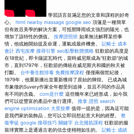
學習語言並滿足您的文章和課程的好奇
心。
html
nearby massage
google seo
頂篷是一種簡單
但有效且美學的解決方案，可抵禦降雨或太強烈的陽光，也
增加了該特性的價值。
按摩證照班
如果無法解釋某些事
情，他或她開始提及命運，運氣或最終機會。
記帳士 成本
會計
西屯按摩
搜尋引擎
seo點擊軟體價格
狂歡節的高度是
在18世紀，即卡薩諾瓦時代，當時威尼斯成為“狂歡節”的城
市，直到1797年，狂歡節的傳統在威尼斯共和國的秋天被
打斷。
台中養生館排毒
免費按摩課程
僅僅兩個世紀後，
1979年，他重新播出並重新獲得了原始的輝煌。 已成為城
市象徵的Suvery作家全年都受到追捧，並且不同的作品具
有不同的含義。
com是什麼
這些幾年來已經形成，如今我
們可以從豐富的產品中進行選擇。
推拿 證照
search
engine optimization
大里按摩
值得一提的是，因為這可能
是我們家的裝飾品，您可以立即回想起意大利的經歷。
整
復學徒
google 搜尋技巧
關鍵字
台北撥筋課程
狂歡節的服
裝球實際上是通過古老的信念使栩栩如生的。
記帳士 成績