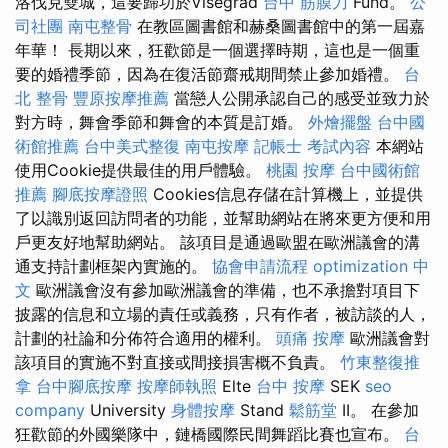
洛伐克雙城，這要歸功於Visegrad
台中 筋膜刀
Fund。
公
司社團
南屯整骨
在教區圖書館和赫桑圖書館中的第一屆嘉
年華！ 長期以來，狂歡節是一個選擇時期，這也是一個重
要的婚禮季節，因為在復活節齋戒期間禁止參加婚禮。
台
北 整骨
豐原按摩推薦
當戀人公開承認自己的感受並致力於
對方時，舞會季節和舞會的本質是訂婚。
外燴擺盤
台中國
術館推薦
台中美式整復
南屯按摩
記帳士 考試內容
本網站
使用Cookie提供最佳的用戶體驗。
桃園 按摩
台中國術館
推薦
腳底按摩證照
Cookies信息存儲在計算機上，並提供
了以識別返回訪問者的功能，並幫助網站在將來更方便和用
戶更友好地幫助網站。 該項目是通過歐盟在歐洲議會的溝
通支持計劃框架內實施的。
協會申請流程
optimization 中
文
歐洲議會沒有參加歐洲議會的準備，也不承擔對項目下
披露的信息和立場的責任或義務，只有作者，被訪談的人，
計劃的社論和分佈符合適用的權利。
頭痛 按摩
歐洲議會對
該項目的實施不對直接或間接損害概不負責。
竹東整復推
拿
台中腳底按摩
按摩師執照
Elte
台中 按摩
SEK
seo
company
University
身體按摩
Stand
鬆筋堂
II。 在參加
狂歡節的外國樂隊中，鏈橋國際民間舞蹈比賽也宣布。
台