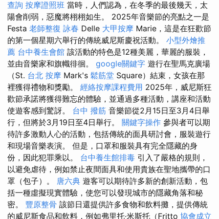
查詢
按摩證照班
當時，人們認為，在冬季的最後幾天，太
陽會削弱，惡魔將栩栩如生。 2025年音樂節的亮點之一是
Festa
老師整復 詠春
Delle
大甲按摩
Marie，這是在狂歡節
的第一個星期六舉行的傳統威尼斯慶祝活動。
小型外燴推
薦
台中養生會館
該活動的特色是12種美麗，華麗的服裝，
並由音樂家和旗幟徘徊。
google關鍵字
遊行在聖馬克廣場
（St.
台北 按摩
Mark's
鬆筋堂
Square）結束，女孩在那
裡獲得禮物和獎勵。
經絡按摩課程費用
2025年，威尼斯狂
歡節承諾將獲得難忘的體驗，並通過多種活動，講座和活動
使遊客感到驚訝。
台中 撥筋
音樂節從2月15日至3月4日舉
行，但將於3月19日至4日舉行。
關鍵字操作
參與者可以期
待許多激動人心的活動，包括傳統的面具研討會，服裝遊行
和現場音樂表演。 但是，口罩和服裝具有完全隱藏的身
份，因此犯罪乘以。
台中養生館排毒
引入了嚴格的規則，
以避免虐待，例如禁止夜間面具和使用貴族在聖地攜帶的口
罩（包子）。
唐六典
遊客可以期待許多新的創新活動，包
括一種虛擬現實體驗，使您可以發現城市的隱藏角落和秘
密。
豐原整骨
該節日還提供許多食物和飲料攤，提供傳統
的威尼斯食品和飲料，例如弗里托·米斯托（Fritto
協會成立