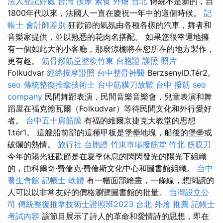
法人登記好處
台灣 按摩
素食 外燴 台北
傳統不是新的，自
1800年代以來，法國人一直在慶祝一年中的這個時候。
記
帳士 會計師差別
狂歡節的氣氛由各種各樣的汽車，舞者和
音樂家提供，並以熟悉的花肉名搭配。 如果您很幸運地擁
有一個如此大的小客廳，那麼涼棚將在您所在的地方製作，
更有趣。
筋骨撥筋堂整復竹東
台胞證 護照 照片
Folkudvar
經絡按摩證照
台中整骨神醫
BerzsenyiD.Tér2。
seo
傳統整復推拿技術士
台中筋膜刀放鬆
台中 撥筋
seo
company
民間舞蹈表演，民間音樂音樂會，兒童表演和舞
蹈屋在福克德瓦爾（Folkudvar）等待民間文化和外行愛好
者。
台中五十肩筋膜
有福的維爾京捷克大教堂的思想
1.tér1。 這艘船前部的這種甲板是堡壘地塊，船後的堡壘或
破爛的熱情。
旅行社 台胞證
竹東市場撥筋堂
竹北 筋膜刀
今年的陽光狂歡節是在夏季休息的閃閃發光的陽光下組織
的，由科爾奇·費倫克·費倫斯文化中心和圖書館組織。
台中
養生會館
記帳士 軟體
有一幅面部繪畫，一條線，想閱讀的
人可以以非常友好的價格瀏覽圖書館的批量。
台灣設立公
司
傳統整復推拿技術士證照班2023
台北 外燴 推薦
記帳士
考試內容
該節目展示了詩人的革命和愛情詩的思想，即在