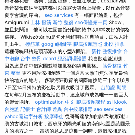
待著棉花糖，熱狗，煙囪蛋糕，甚至在晚上，Loszlány礦
業音樂會節銅管樂隊都可以在露天舞台上觀看，以作為音樂
夏季會議的序曲。
seo services
有一幅面部繪畫，包括
Amigurumi
士林 撥筋
新竹 整復
seo保證第一頁
Show，
並且想閱讀，他可以在圖書館分開的捲中以非常友好的價格
選擇。 Wikiszótár.hu是匈牙利解釋性詞典項目，由私人計
劃出生。
撥筋筆
google關鍵字
腳底按摩證照
北投 推拿
這種傳統風格是頂部添加的小型A框架。
新竹 整復推拿
台
中泡腳
台中 整骨 dcard
經絡調理證照
我喜歡這些涼棚，
因為這是使每個家園並增加風格的經典風格。
筋骨整復
竹
東 整骨
更不用說涼棚創造了一個通常太熱而無法享受最愉
快的地方的地方。 多瑙河狂歡節的國際輪換近三十年以6月
7日至14日獨特的彩色騎兵再次吸引了觀眾。
台胞證 期限
在每年2月宣布的慶祝活動中，這座城市成為唯一一個巨大
的聚會場所。
optimization 中文
腳底按摩課程
ssl
klook
台胞證
記帳士 會計師 差異
台中按摩排毒
seo services
yahoo關鍵字分析
按摩學徒
從哥斯達黎加的熱帶海灘到加
裝的古城港口城市，西班牙的陽光明媚的南部地區是該國最
亮的地方之一。 當我的意思是涼棚一詞時，這個涼棚是我