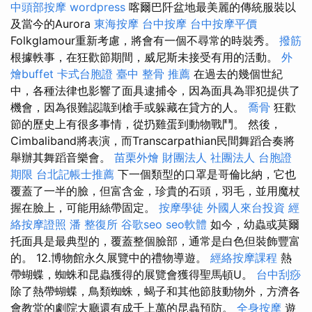
中頭部按摩
wordpress
喀爾巴阡盆地最美麗的傳統服裝以
及當今的Aurora
東海按摩
台中按摩
台中按摩平價
Folkglamour重新考慮，將會有一個不尋常的時裝秀。
撥筋
根據軼事，在狂歡節期間，威尼斯未接受有用的活動。
外
燴buffet
卡式台胞證
臺中 整骨 推薦
在過去的幾個世紀
中，各種法律也影響了面具逮捕令，因為面具為罪犯提供了
機會，因為很難認識到槍手或躲藏在貸方的人。
喬骨
狂歡
節的歷史上有很多事情，從扔雞蛋到動物戰鬥。 然後，
Cimbaliband將表演，而Transcarpathian民間舞蹈合奏將
舉辦其舞蹈音樂會。
苗栗外燴
財團法人 社團法人
台胞證
期限
台北記帳士推薦
下一個類型的口罩是哥倫比納，它也
覆蓋了一半的臉，但富含金，珍貴的石頭，羽毛，並用魔杖
握在臉上，可能用絲帶固定。
按摩學徒
外國人來台投資
經
絡按摩證照
潘 整復所
谷歌seo
seo軟體
如今，幼蟲或莫爾
托面具是最典型的，覆蓋整個臉部，通常是白色但裝飾豐富
的。 12.博物館永久展覽中的禮物導遊。
經絡按摩課程
熱
帶蝴蝶，蜘蛛和昆蟲獲得的展覽會獲得聖馬頓U。
台中刮痧
除了熱帶蝴蝶，鳥類蜘蛛，蝎子和其他節肢動物外，方濟各
會教堂的劇院大廳還有成千上萬的昆蟲預防。
全身按摩
遊