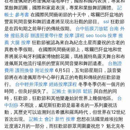
在布達佩斯的布達佩斯場地舉行，國際和國內表演，專業和
業餘舞蹈團，國際和家庭表演，專業和業餘舞蹈團體。
記
帳士 參考書
在國際民間藝術節的十天中，喀爾巴阡盆地的
豐富民間音樂和舞蹈遺產將呈現出壯觀的節目。
ssl
狂歡節
是在四旬期之前舉行的傳統假期。
台中筋膜刀放鬆
台南 外
燴
撥筋美容
辦護照要帶什麼
按摩 課程
seo tools
按摩 推
薦
大腿 按摩
狂歡節被認為來自為紀念土星而慶祝的古老的
異教冬季假期。 在國際民間藝術節上，喀爾巴阡盆地和世
界將展示匈牙利國家博物館花園，瑪格麗特島露天舞台和布
達佩斯其他流行場所的豐富民間音樂和舞蹈遺產。
台胞證
費用
護照換發
附近按摩
6月5日，五旬節星期日，該音樂
節將在布達佩斯市中心舉行真正的奇觀和傳統的狂歡節遊
行。
台中輕井澤按摩
經絡按摩課程
冬季冬季仍有一個月的
時間，但良好損失了。
記帳士 衝刺班
鬆筋
與自然的同
時，狂歡節，狂歡節和其他樂趣始於世界上幾個地區。
台
中刮痧
不用說，威尼斯狂歡節是最著名的一系列慶祝活
動，其歷史可以追溯到古希臘和羅馬時代，但世界在12世紀
首次出現。
記帳士 會計
新竹 按摩
您想在法國里維埃拉附
近度過2月的一部分，而狂歡節群眾周圍慶祝您？ 魁北克冬