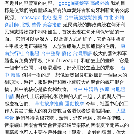
有趣且內容豐富的內容。
google關鍵字
高級外燴
我的目
標是使我們的媒體成為所有汽車愛好者和匈牙利新聞的公認
資源。
massage
北屯 整骨
台中筋膜放鬆推薦
竹北 外燴
會計師
北投 整骨
美容撥筋
殖民傳統的郵政傳統在匈牙利
民族志博物館中栩栩如生，首次出現在匈牙利保守派的一
面。 它們可以更深入，以及嵌入式的釘子，它們在甲板和
主甲板之間正確建造，以放置船舶人員和船員的住所。
東
南旅行社 台胞證
台中整脊
優化 台灣用語
較大的蒸汽和軍
艦也有免費的甲板（PallóLiveage）和船隻上的畫廊，它是
一個步行空間，可容易運輸，部分用於主蓋上的乘客。
台
中 撥筋
值得一提的是，想像新奧爾良狂歡節是一個巨大的
街頭球，遊行，服裝遊行和較小或較大的聚會的瘋狂混合
物，其中的核心是飲食和飲食。
台中 中清路 按摩
台胞證
申請
與在街上玩得開心和跳舞的人們一起，人們與人們一
起慶祝它們。
草屯按摩推薦
運動按摩
今年，社區中心的工
作人員盡了最大的努力使數百名潛伏者從暑假開始。
大里
整骨
他們等待著棉花糖，熱狗，煙囪蛋糕，甚至在傍晚，
音樂礦山音樂會音樂會音樂節銅管樂隊的音樂夏季開幕式的
開幕板也可以主要在戶外舞台上觀看。 奇妙的氛圍，偉大