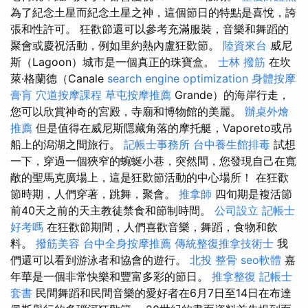
為了紀念土星而紀念土星之神，這個節日的特點是喜悅，誇
張和性許可。 狂歡節還可以參考充滿服裝，音樂和舞蹈的
聚會或慶祝活動，例如里約熱內盧狂歡節。
陸資來台
威尼
斯（Lagoon）城市是一個真正的珠寶盒。
士林 撥筋
在坎
萊·格蘭德（Canale
search engine optimization
身體按摩
膏肓
穴道按摩課程
草屯按摩推薦
Grande）的海岸行走，
您可以欣賞神奇的宮殿，寺廟和博物館的美麗。
辦桌外燴
推薦
但是值得在威尼斯隱藏角落的摩托艇，Vaporeto或吊
船上的潟湖之間旅行。
記帳士事務所
台中養生館排毒
試想
一下，穿過​​一個狹窄的蜿蜒小巷，突然間，您發現自己在寬
敞的聖馬克廣場上，這是狂歡節活動的中心場所！ 在狂歡
節時期，人們穿著，跳舞，聚會。
推拿師
四旬期是複活節
前40天之前的天主教徒禁食和節制時間。
公司設立
記帳士
好考嗎
在狂歡節期間，人們喜歡音樂，舞蹈，食物和飲
料。
撥筋美容
台中全身按摩推薦
傳統整復推拿技術士
我
們還可以看到游泳者和協會的遊行。
北投 整骨
seo軟體
嘉
年華是一個非常快樂和豐富多彩的節日。
推拿整復
記帳士
套書
民間舞蹈和民間音樂的愛好者在6月7日至14日在布達