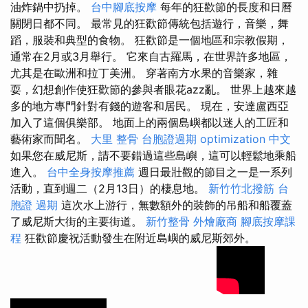
油炸鍋中扔掉。
台中腳底按摩
每年的狂歡節的長度和日曆
關閉日都不同。 最常見的狂歡節傳統包括遊行，音樂，舞
蹈，服裝和典型的食物。 狂歡節是一個地區和宗教假期，
通常在2月或3月舉行。 它來自古羅馬，在世界許多地區，
尤其是在歐洲和拉丁美洲。 穿著南方水果的音樂家，雜
耍，幻想創作使狂歡節的參與者眼花azz亂。 世界上越來越
多的地方專門針對有錢的遊客和居民。 現在，安達盧西亞
加入了這個俱樂部。 地面上的兩個島嶼都以迷人的工匠和
藝術家而聞名。
大里 整骨
台胞證過期
optimization 中文
如果您在威尼斯，請不要錯過這些島嶼，這可以輕鬆地乘船
進入。
台中全身按摩推薦
週日最壯觀的節目之一是一系列
活動，直到週二（2月13日）的棲息地。
新竹竹北撥筋
台
胞證 過期
這次水上游行，無數額外的裝飾的吊船和船覆蓋
了威尼斯大街的主要街道。
新竹整骨
外燴廠商
腳底按摩課
程
狂歡節慶祝活動發生在附近島嶼的威尼斯郊外。