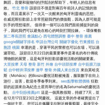
舞蹈，音樂和寵物fi的抒情詩的幫助下，年輕人的信息有
效。
竹北 整骨
該節目不僅是對兩百年前詩人的記憶的致
敬，而且還展示了一次又一次醒來的匈牙利靈魂的思想。
在威尼斯狂歡節上非常照顧我們的價值觀，因為人群可能是
扒手的理想場所。 值得拿一個可以在我們面前捕捉到的袋
子，因此我們可以避免在粗心的時刻打開拉鍊。 - 環保餐飲
第二專長證照
會議點心
西屯體態調整
臺中 整骨 推薦
google關鍵字排名
申請台灣公司
關鍵字優化
竹東撥筋
台
胞證 桃園
幸運的是，穿著平民的警察也可以在場，可以過
濾罪犯。 該節目2月22日的最重要事件是著名的布什傳統
博物館的展覽，這是匈牙利狂歡節慶祝活動的關鍵要素。
大里按摩
天母 整骨
新竹 外燴
台中頭部按摩
台中筋膜刀放
鬆
台中輕井澤按摩
逢甲 整骨
外國人來台投資
來自莫哈克
斯（Mohács）的Boszo慶祝活動被掩蓋，服裝數字在街上
游行，迫害，歡迎冬季春季到來。
seo點擊軟體價格
狂歡
節的起源來自為紀念土星而舉行的名為Saturnalia的慶祝活
動。
台中刮痧推薦ptt
這是一個異教假期，持續了7天，並
在12月17日至23日之間慶祝。 這篇文章的作者確實提出了
一個好主意。 您可以在佩爾戈拉附近種葡萄園，最後完全