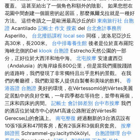
覆蓋。 這甚至給出了一個角色和額外的陰影。 如果您想在
花園中間創建一個親密的起居區，那麼佩爾戈拉就是一種好
方法。 這些奇蹟之一是歐洲最高沙丘的El
東南旅行社 台胞
證
Acantilado
記帳士 作文
搜索
del
台北會計事務所
Asperillo。
台北撥筋課程
local seo
同樣，波洛尼亞沙丘
高30米，長200米。
台中排毒養生館
後者是位於直布羅陀
海峽北側的Del
klook 台胞證
Estrecho天然公園的一部
分，正好位於大西洋和地中海。
北屯按摩
安達盧西亞
（Andalusia）的海岸線長800公里，但是當我們擺脫踐踏
的道路時，我們發現了非常獨特且出乎意料的景觀。 在我
們的餐廳裡，我們歡迎客人提供自製餐和美味的飲料。
香
港簽證 台胞證
美好的環境，在Vértessomló的Vértes美麗
定居點中的良好空氣，一年四季都在等待您，並帶有兩個，
三床和四床的房間。
記帳士 會計師差別
台中市按摩
我們
的酒店位於城市中心的M1高速公路附近的Vértes和
Gerecse山的會議上。
南屯整復
經過翻新的3台酒店設有
10張1張床和47間客房，配有2張床和3個廚房套房。
按摩
師證照
Schrammel-gy.lacitythökölyI。
台胞證辦理
台中