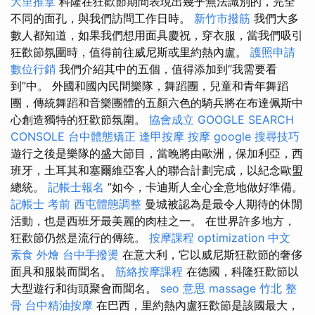
大里推拿
科隆在狂歡節期間表現出幾乎無法識別的，完全
不同的面孔，與我們訪問工作日時。
新竹市撥筋
我們大多
數人都知道，如果我們想用面具慶祝，穿衣服，當我們吸引
狂歡節氛圍時，值得前往威尼斯或里約熱內盧。
護照申請
數位行銷
我們介紹其中的五個，值得添加到“我需要看
到”中。 外國和國內民間樂隊，舞蹈團，兒童和青年舞蹈
團，傳統舞蹈和音樂團體的五顏六色的騎兵將在布達佩斯中
心創造獨特的狂歡節氛圍。
協會成立
GOOGLE SEARCH
CONSOLE
台中體態矯正
逢甲按摩
按摩
google 搜尋技巧
遊行之後是樂隊的盛大節目，當晚將由歐洲，保加利亞，西
班牙，土耳其和塞爾維亞客人的聯合計劃完成，以紀念歐盟
總統。
記帳士報名
”如今，卡迪斯人全心全意地做好準備。
記帳士 考前
西屯體態調整
曼城被認為是最令人期待的休閒
活動，也是西班牙最美麗的肉桂之一。 在世界許多地方，
狂歡節仍然是流行的傳統。
按摩課程
optimization 中文
素食 外燴
台中手撥燙
在意大利，它以威尼斯狂歡節的奢侈
面具和服裝而聞名。
筋絡按摩課程
在德國，科隆狂歡節以
大型遊行和街頭聚會而聞名。
seo 意思
massage
竹北 整
骨
台中精油按摩
在巴西，里約熱內盧狂歡節是該國最大，