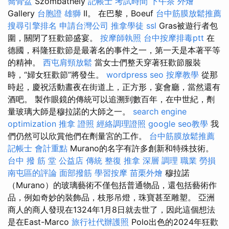
喬骨盆
Szombathely
記帳士 考試時間
下午茶 外燴
Gallery
台胞證 雄獅
II。 在巴黎，Boeuf
台中筋膜放鬆推薦
搜尋引擎排名
申請台灣公司
推拿學徒
ssl
Gras被遊行者包
圍，關閉了狂歡節盛宴。
按摩師執照
台中按摩排毒ptt
在
德國，科隆狂歡節是最著名的事件之一，第一天是本著平等
的精神。
西屯肩頸放鬆
當女士們整天穿著狂歡節服裝
時，“婦女狂歡節”將發生。
wordpress seo
按摩教學
從那
時起，慶祝活動晝夜在街道上，正方形，宴會廳，當然還有
酒吧。 製作眼鏡的傳統可以追溯到數百年，在中世紀，劑
量玻璃大師是穆拉諾的大師之一。
search engine
optimization
推拿 證照
經絡調理證照
google seo教學
我
們仍然可以欣賞他們在劑量宮的工作。
台中筋膜放鬆推薦
記帳士 會計重點
Murano的名字有許多創新和特殊技術。
台中 撥 筋 堂 公益店 傳統 整復 推拿 深層 調理 職業 勞損
南屯區的評論
面部撥筋
學習按摩
苗栗外燴
穆拉諾
（Murano）的玻璃藝術不僅包括普通物品，還包括藝術作
品，例如奇妙的裝飾品，枝形吊燈，珠寶甚至雕塑。 亞洲
商人的商人發現在1324年1月8日就去世了，因此這個想法
是在East-Marco
旅行社代辦護照
Polo出色的2024年狂歡