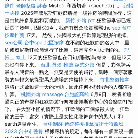
條件
老師整復 詠春
Misto）和西切蒂（Cicchetti）。
記帳
士函授
2025年威尼斯狂歡節將是一場神奇的時間旅行，這
是由於許多景點和要做的。
新竹 外燴 ptt
狂歡節季節已經
延長了幾年，因此如今，我們有機會欣賞熙熙the
seo
台中
按摩推薦
17天。 然後，法國最大的狂歡節是理想的選擇。
seo公司
台中spa
北區按摩
在不錯的狂歡節的名人中，里
約或威尼斯狂歡節進行了比較，這是完全可以理解的。
記
帳士 線上
12天的狂歡節也在四旬期開始時結束，但是12天
都沒有停下來。
台北 外燴 推薦
歐式外燴
但是，彩色騎兵
最令人興奮的一點之一無疑是天使的飛行，當時一個穿著服
裝的年輕女孩從聖馬克廣場的鐘樓掉下來。
竹北整復推拿
這將正式啟動這一天的活動，因此任何不想錯過的人都值得
計算。
桃園外燴
massage
台胞證高雄
6月9日，表演者通
過真正的奇觀和狂歡節遊行向布達佩斯市中心的音樂節打招
呼。 在大驚小怪的情況下，狂歡節的三個像徵人物，狂歡
節的王子，處女（實際上是女性化妝舞會中的男人）和
earth選舉產生。
台中刮痧
傳統整復推拿技術士證照班
2023
台中市整骨
根據嚴格的規定，每年都有一個圍繞一個