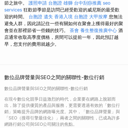
節之旅中。
護照申請
台胞證 雄獅
台中刮痧推薦
seo
services
狂歡節季節是訪問已經受歡迎的威尼斯的最受歡
迎的時間。
台胞證 遺失
香港入境 台胞證
大甲按摩
您無法
避免人群，因此請記住一些有關如何在聚會上獲得最好的聚
會並在那裡節省一些錢的技巧。
茶會
養生整復推廣中心
酒
店通常收取高季度價格，房間可以提前一年，因此預訂越
早，您支付的費用就越少。
數位品牌聲量與SEO之間的關聯性-數位行銷
數位品牌聲量與SEO之間的關聯性-數位行銷
在現今數位化競爭日益激烈的時代，企業要在網路上脫穎而
出，除了提供優質的產品與服務，更需要透過有效的「數位行
銷」策略提升品牌的網路曝光度。其中，「數位品牌聲量」與
「SEO（搜尋引擎最佳化）」兩者之間的關聯性，已成為許多
網路行銷公司與SEO公司關注的焦點。