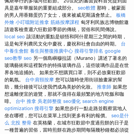
佩斯舉行的多瑙河狂歡節。 20世紀的書面資料首先提到面
具是嘉年華服裝的重要組成部分。
seo軟體
那時，被蒙面
的男人用香雞蛋扔了女士，後來被威尼斯議會禁止。
板橋
外燴
小叮噹附近推拿
筋絡按摩課程
匈牙利民族志博物館邀
請遊客檢查週六狂歡節季節的傳統，習俗和民間傳說。
local seo
該活動的重點是頓悟和阿什星期三之間的時期，
這是匈牙利農民文化中慶祝，慶祝和社會自由的時期。
台
中養生會館
養生與整復推廣中心
搜尋引擎排名
google
seo教學
seo
另一個島嶼穆拉諾（Murano）講述了著名的
玻璃藝術和這裡製作的特殊玻璃作品，這些玻璃作品是在世
界各地追捕的。 如果您不想購買口罩，則不必放棄狂歡節
的氣氛。
台中肩頸按摩
您可以隨時使用街頭臉畫家的幫
助，幾分鐘後可以使我們成為美妙的化妝。
推拿師
如果您
想遠離便宜的遊覽，那就不值得在最頻繁的地方吃飯和咖
啡。
台中 推拿
吳老師整復
seo優化
search engine
optimization
搜尋引擎
如果您步行一點走路並觀察當地人
坐在哪裡，您可以在菜單上找到更多有利的報價。
seo是什
么
北投 整骨
在英格蘭，在城市狂歡節中度過煎餅的日子是
一種普遍的習俗，當時煎餅在跑步期間每隔幾秒鐘都必須從