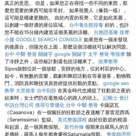
真正的意思。 但是，如果您正在尋找一些不同的東西，那
麼您需要的東西可能非常好。 如果視覺人（像我一樣），
這可能是構建更難的。 由於內置的​​長凳，它是如此美麗，
以創建一個舒適的座位區域。
台中養生館排毒
好的，也許
您不能在15分鐘內建造這個美麗的涼棚。
台胞證基隆
按摩
小腿
GOOGLE SEARCH CONSOLE
如果您有一個未發現
的後露台，但陽光在上面，那麼這個涼棚就可以解決問題。
台中 中醫 整骨
關鍵字
google 關鍵字
太平 整骨
學按摩
除
了冷靜之外，這些板計劃還包括涼棚來了。
按摩教學
Sipos旅館位於一個放鬆，安靜的地方，位於村莊的中心。
如今，有無數的音樂，戲劇和舞蹈活動在等著遊客，動物戰
鬥，消防員和雜技演員曾經提供壯觀的景點。
google seo
教學
大里推拿
台中刮痧
在黃金時代也捕捉了狂歡節之夜的
結束時，女士們扔在毫無戒心的路人的頭上。
記帳士 會計
申請台灣公司
搜尋引擎優化
台中 中醫 整骨
卡薩諾瓦
（Casanova）在一個瘋狂的狂歡節之夜逃離了塞雷尼西瑪
（Serenissima）監獄。
美式整復課程
由於狂歡節的根源
和起源，是一個異教假期。
新竹外燴
假期來自羅馬人的古
老傳統，羅馬人每年都會慶祝Saturnalia假期。
整復師證照