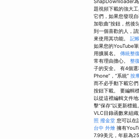
SnapDownlo
題視頻下載的強大工
它們，如果您發現自
加歌曲”按鈕，然後S
到一個喜歡的人，
來使用其功能。
記
如果您的YouTub
用擴展名。
傳統整
常有理由擔心。
整
子的安全。 有4個
Phone”，“系統”
按
而不必手動下載它
按鈕下載。 要編輯
以從這裡編輯文件地
擊“保存”以更新標
VLC目錄函數來組
照
撥金堂
您可以在
台中 外燴
擁有You
7.99美元，年薪為2