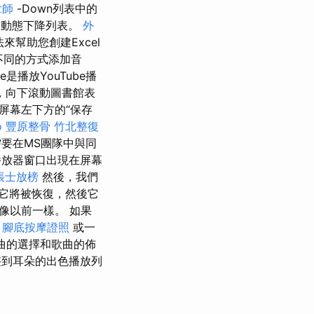
拿師
-Down列表中的
建動態下降列表。
外
來幫助您創建Excel
不同的方式添加音
播放YouTube播
，向下滾動圖書館表
擊屏幕左下方的“保存
o
豐原整骨
竹北整復
要在MS團隊中與同
放器窗口出現在屏幕
帳士放榜
然後，我們
它將被恢復，然後它
像以前一樣。 如果
。
腳底按摩證照
或一
歌曲的選擇和歌曲的佈
到耳朵的出色播放列