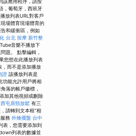
找不到該應用程序，請按
日語，葡萄牙，西班牙
播放列表URL對客戶
線現場體育現場體育的
廣告和緩衝區，例如
化
台北 按摩
新竹整
Tube音樂不播放下
該問題。 點擊編輯，
果您想在此播放列表
表，而不是添加播放
胞證
該播放列表是
此功能允許用戶將相
擊角落的帳戶徽標，
添加其他視頻或刪除
西屯肩頸放鬆
有三
表，請轉到文本框“相
食服務
外燴擺盤
台中
列表，您需要添加到
down列表的數據並