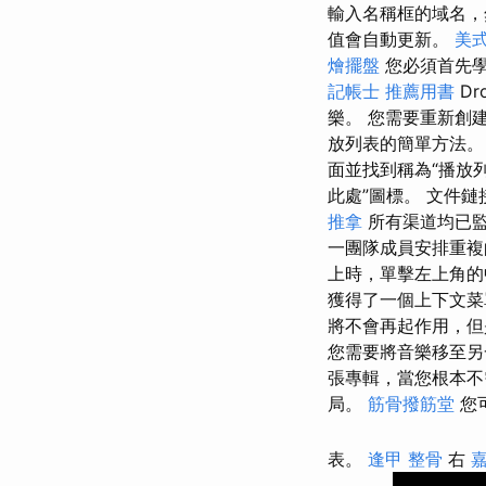
輸入名稱框的域名
值會自動更新。
美
燴擺盤
您必須首先學習
記帳士 推薦用書
Dr
樂。 您需要重新創建
放列表的簡單方法。
面並找到稱為“播放列
此處”圖標。 文件
推拿
所有渠道均已
一團隊成員安排重複
上時，單擊左上角
獲得了一個上下文菜
將不會再起作用，但
您需要將音樂移至另
張專輯，當您根本
局。
筋骨撥筋堂
您
表。
逢甲 整骨
右
嘉