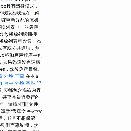
Tube具有隱身模式，
是我認為我現在已經
正確重新分配的流媒
轉換列表中，並選擇
tify播放列錶鍊接，
輯播放列表重命名，添
私有或公共選項，然
oud移動應用程序中創
戶，如果您還沒有這樣
nes，然後選擇目錄。
筋
外燴 宜蘭
在本文
t
台中 外燴 茶點
記
V列表都包含海盜內容
，甚至是最近發行的
裡，選擇“打開文件
單擊“選擇文件夾”按
境，並且不想保留
到側面導航欄，然