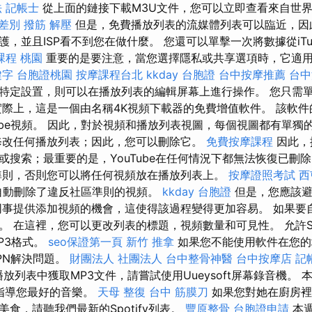
 記帳士
從上面的鏈接下載M3U文件，您可以立即查看來自世
 差別
撥筋 解壓
但是，免費播放列表的流媒體列表可以臨近，因此
，並且ISP看不到您在做什麼。 您還可以單擊一次將數據從iTun
課程 桃園
重要的是要注意，當您選擇隱私或共享選項時，它適
鍵字
台胞證桃園
按摩課程台北
kkday 台胞證
台中按摩推薦
台中
特定設置，則可以在播放列表的編輯屏幕上進行操作。 您只需
實際上，這是一個由名稱4K視頻下載器的免費增值軟件。 該軟
Tube視頻。 因此，對於視頻和播放列表視圖，每個視圖都有單獨
修改任何播放列表；因此，您可以刪除它。
免費按摩課程
因此，
或搜索；最重要的是，YouTube在任何情況下都無法恢復已刪
準則，否則您可以將任何視頻放在播放列表上。
按摩證照考試
西
be自動刪除了違反社區準則的視頻。
kkday 台胞證
但是，您應該避
同事提供添加視頻的機會，這使得該過程變得更加容易。 如果要
 在這裡，您可以更改列表的標題，視頻數量和可見性。 允許Spo
P3格式。
seo保證第一頁
新竹 推拿
如果您不能使用軟件在您的
PN解決問題。
財團法人 社團法人
台中整骨神醫
台中按摩店
記
y播放列表中獲取MP3文件，請嘗試使用Uueysoft屏幕錄音機。 本週
i指導您最好的音樂。
天母 整復
台中 筋膜刀
如果您對她在廚房裡
食，請聽我們最新的Spotify列表。
豐原整骨
台胞證申請
本週