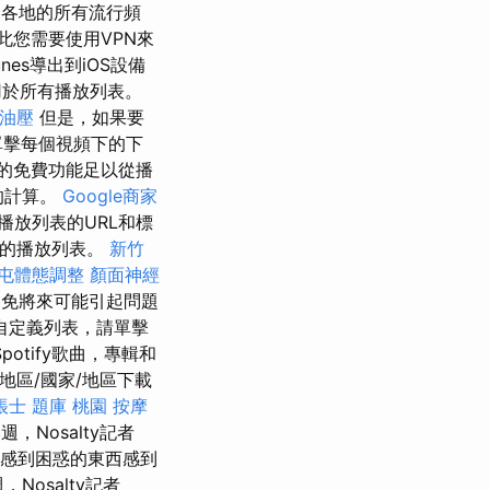
界各地的所有流行頻
您需要使用VPN來
es導出到iOS設備
用於所有播放列表。
油壓
但是，如果要
單擊每個視頻下的下
件的免費功能足以從播
的計算。
Google商家
播放列表的URL和標
除的播放列表。
新竹
屯體態調整
顏面神經
免將來可能引起問題
自定義列表，請單擊
tify歌曲，專輯和
地區/國家/地區下載
帳士 題庫
桃園 按摩
，Nosalty記者
感到困惑的東西感到
，Nosalty記者