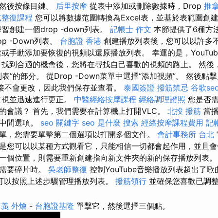
，然後按條目鍵。
后里按摩
從表中添加或刪除數據時，Drop
推
式整復課程
您可以將數據范圍轉換為Excel表，並基於表範圍創
創建一個drop -down列表。
記帳士 作文
本節提供了6種方法
op -Down列表。
台胞證 香港
創建播放列表後，您可以以許多
或手動添加要恢復的視頻以還原播放列表。 幸運的是，YouTube是
 找到合適的機會後，您將在尋找自己喜歡的視頻的路上。 然後
表”的部分。 從Drop -Down菜單中選擇“添加視頻”。 然後點
鏈接不會更改，因此我們保存並查看。
泰國簽證
撥筋禁忌
谷歌se
監視並迅速進行更正。
中醫經絡按摩課程
經絡調理證照
您是否需
的會議？ 首先，我們需要在計算機上打開VLC。
北投 撥筋
當播
的中間選項。
seo 關鍵字
seo 是什麼
搜索
經絡按摩課程費用
記
單，您需要單擊第二個選項以打開多個文件。
會計事務所 台北
是您可以以某種方式觀看它，只能相信一切都會起作用，並且會
一個位置，則需要重新創建指向新文件夾的新的保存播放列表
不需要碎片時。
吳老師整復
控制YouTube音樂播放列表超出了
可以按照上述步驟管理播放列表。
撥筋領行
並確保您喜歡已調整
義 外燴
-
台胞證基隆
單擊它，然後選擇三個點。