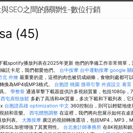
與SEO之間的關聯性-數位行銷
sa (45)
載spotify播放列表在2025年更新 他們的準備工作非常簡單，
胡椒託卡尼，我們都愛他們。
台中按摩
台中運動按摩
google 
竹北 外燴
最重要的是，這裡的肉也被切成細條，食物到處都可以
轉換為MP4或MP3格式。
台胞證 桃園
搜尋引擎
外資設立
膏肓
工具。
學整骨
通過單擊下載器提供許多視頻質量，包括1080p，7
西屯肩頸放鬆
多虧了高清和4K質量，多次下載和下載列表，它
ox
台胞證高雄
optimization 中文
360控制台，則可以輕鬆地
，視頻和音樂。
西屯體態調整
在這裡，我們將向您展示如何在桌面
y播放列表。
大雅按摩
廣泛的視頻轉換選項，包括MP4，MP3，
和SSL加密增強了其實用性。
台北會計師事務所
在8K視頻和