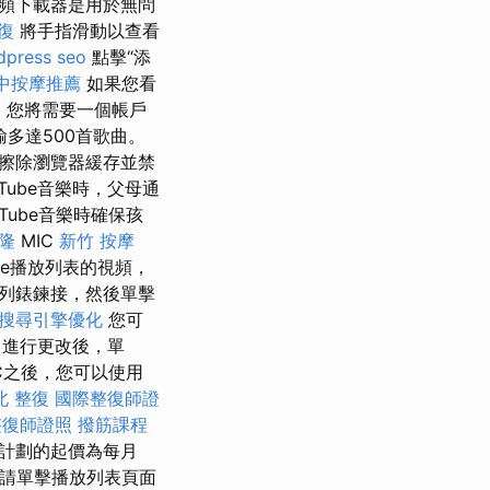
視頻下載器是用於無問
復
將手指滑動以查看
dpress seo
點擊“添
中按摩推薦
如果您看
訂閱，您將需要一個帳戶
輸多達500首歌曲。
擦除瀏覽器緩存並禁
Tube音樂時，父母通
ube音樂時確保孩
隆
MIC
新竹 按摩
be播放列表的視頻，
放列錶鍊接，然後單擊
搜尋引擎優化
您可
進行更改後，單
C之後，您可以使用
北 整復
國際整復師證
整復師證照
撥筋課程
該計劃的起價為每月
請單擊播放列表頁面