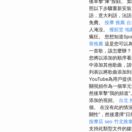
後單擊“庫”按鈕。 如
照以下步驟重新安
語，意大利語，法
免費。
按摩 推薦
台
人淹沒。
撥筋堂 地
瘋狂。 您想知道Sp
骨推薦
這是您可以為A
一首歌，該怎麼辦
您將以添加的順序看
中添加其他歌曲，
列表以將歌曲添加
YouTube為用戶
關視頻作為一個單元
然後單擊“我的頻道
添加的視頻。
台北 
個。 在沒有此的情況
關性”，然後選擇“
按摩店
seo
竹北推
支持此類型文件的媒