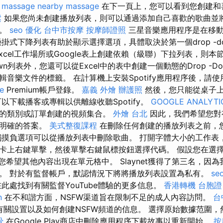
。
massage
nearby massage
在下一頁上，您可以看到您創建和
鬆
如果您尚未創建播放列表，則可以通過添加自己喜歡的歌曲並
作。
seo 優化
台中市按摩
按摩師證照
三星音樂應用程序是在移動
掛式下降列表有助於顯示選擇選項，具體取決於第一個drop -d
xcel工作場所或Google表上創建依賴（級聯）下拉列表，則本
n列表外，您還可以從Excel中的表中創建一個動態的Drop -Do
音樂文件的標籤。 在計算機上安裝Spotify應用程序後，請使用S
e
Premium帳戶登錄。
嘉義 外燴
辦護照
然後，您只能從桌子
以下載播客或專輯以供離線收聽Spotify。
GOOGLE ANALYTI
的類別或訂單創建的視頻集合。
外燴 台北
因此，我們希望您對有
個明確的答案。
美式整復課程
在刪除任何創建的播放列表之前，
觸摸負選項可以從播放列表中刪除歌曲。 打開字體大小的工作表
卡上右鍵單擊，然後單擊右鍵鼠標按鈕選擇代碼。 假設您在選
列表，您希望其他內容出現在單元格中。 Slaynet獲得了第三名，
。 對於有監督帳戶，默認情況下將將播放列表設置為私有。
s
此處找到有關監督YouTube體驗的更多信息。
香港轉機 台胞證
n
在不和諧方面，NSFW渠道旨在限制不足的成人內容訪問。
台
有關設置以及如何創建NSFW頻道的信息。 選擇原始數據范圍，然
骨
在Google Play商店中刪除應用程序下載故事以重新開始。
按