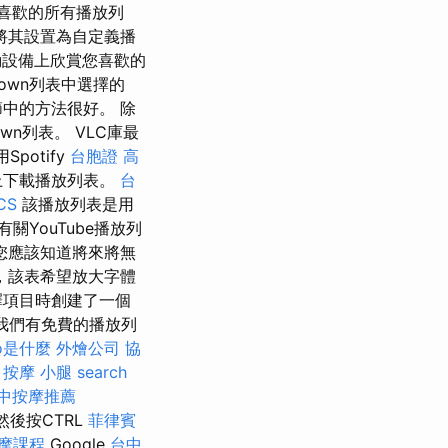
喜歡的所有播放列
將其設置為自定義播
設備上欣賞您喜歡的
own列表中選擇的
節中的方法很好。 除
wn列表。 VLC庫最
potify
台胞證 高
上下載播放列表。
台
CS
該播放列表是用
關YouTube播放列
您應該知道將來將無
，該表希望放大字體
擇項目時創建了一個
因為我們有免費的播放列
eo是什麼
外燴公司
協
按摩 小腿
search
中按摩推薦
後按CTRL
菲律賓
摩課程
Google
台中