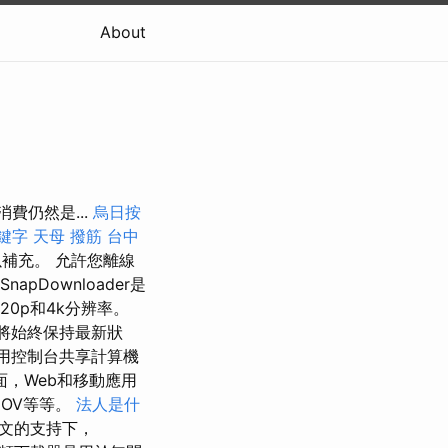
About
消費仍然是...
烏日按
關鍵字
天母 撥筋
台中
補充。 允許您離線
SnapDownloader是
20p和4k分辨率。
將始終保持最新狀
使用控制台共享計算機
，Web和移動應用
MOV等等。
法人是什
銘文的支持下，