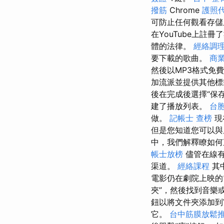
撥筋
Chrome
護照
可防止任何觀看存
在YouTube上
體的法律。
經絡調
要下載的歌曲。
商
然後以MP3格式免費
加流派並提供其他
後在完成後選擇“保
建了播放列表。
台胞
做。
記帳士 查榜
現
但是您知道您可以與
中，我們解釋瞭如何
帳士放榜
儘管在線有
渠道。
經絡課程
其
電影仍在劇院上映的
夾”，然後找到音樂
鈕以將文件夾添加到
它。
台中筋膜放鬆