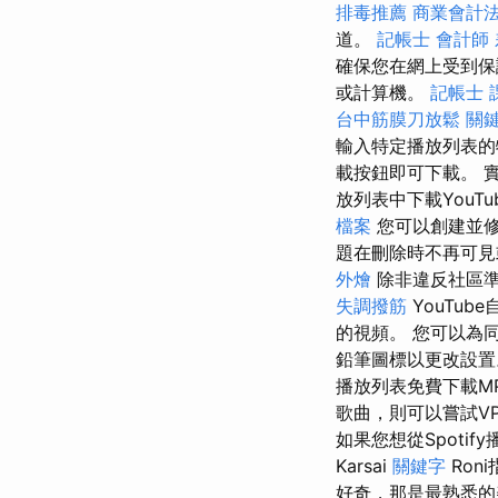
排毒推薦
商業會計法
道。
記帳士 會計師
確保您在網上受到保護
或計算機。
記帳士 
台中筋膜刀放鬆
關
輸入特定播放列表的
載按鈕即可下載。 
放列表中下載You
檔案
您可以創建並
題在刪除時不再可見
外燴
除非違反社區
失調撥筋
YouTu
的視頻。 您可以為
鉛筆圖標以更改設置。
播放列表免費下載M
歌曲，則可以嘗試V
如果您想從Spotif
Karsai
關鍵字
Ron
好奇，那是最熟悉的美