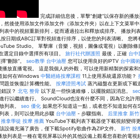
完成詳細信息後，單擊“創建”以保存新的播放
，然後使用添加文件添加文件（添加文件夾）以在上下文菜單中
列表中的視頻重新排列，從而通過拉出和釋放或排序。 播放列
以按日期或ABC訂單對視頻進行排序，以使您的列表清晰。 您將
uTube Studio。 單擊庫（音樂，視頻，圖像或電視）以刪除
鍵在選定目錄中選擇所有項目。
旅行社代辦護照
最後，正確
台中
擇“刪除”。
seo教學
台中油壓
您可以使用良好的IPTV
台中國
費播放直播電視。 這是我個人的外觀，可以使用新精製的探索和
如何在Windows
中醫經絡按摩課程
11上使用系統還原功能？
決問題並恢復計算機性能。
按摩證照考試
蒸汽磁盤在更新或下載遊
盤錯誤？
北屯 整骨
以下是一些快速維修，以擺脫錯誤消息。
se
行以繼續進行。 SoundCloud也沒有什麼不同，因為它允許
播放列表。
seo 優化
如果您不知道這一點，或者您不知道如何在Sou
放列表，則可以使用此步驟
台中油壓
- 步驟指南。
后里推拿
新竹
推拿學徒
按摩 推薦
YouTube下載列表下載器使下載視頻變得
設備充滿了廣告，僅下載Spotify歌曲作為ZIP文件。
新竹 按
播放列表是一種在電視屏幕以外的其他設備上觀看您喜歡的電視