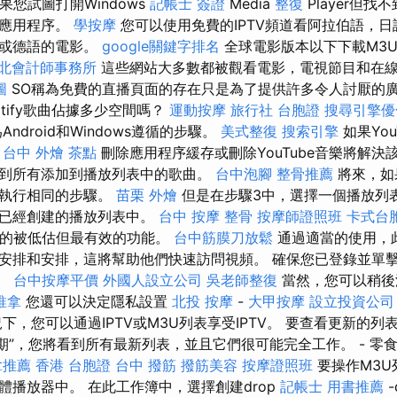
果您試圖打開Windows
記帳士 簽證
Media
整復
Player但
裝應用程序。
學按摩
您可以使用免費的IPTV頻道看阿拉伯語，
語或德語的電影。
google關鍵字排名
全球電影版本以下下載M3U
北會計師事務所
這些網站大多數都被觀看電影，電視節目和在
圖
SO稱為免費的直播頁面的存在只是為了提供許多令人討厭的
otify歌曲佔據多少空間嗎？
運動按摩
旅行社 台胞證
搜尋引擎優
ndroid和Windows遵循的步驟。
美式整復
搜索引擎
如果You
？
台中 外燴 茶點
刪除應用程序緩存或刪除YouTube音樂將解決
到所有添加到播放列表中的歌曲。
台中泡腳
整骨推薦
將來，如
請執行相同的步驟。
苗栗 外燴
但是在步驟3中，選擇一個播放列
到已經創建的播放列表中。
台中 按摩 整骨
按摩師證照班
卡式台
提供的被低估但最有效的功能。
台中筋膜刀放鬆
通過適當的使用，
安排和安排，這將幫助他們快速訪問視頻。 確保您已登錄並單
”。
台中按摩平價
外國人設立公司
吳老師整復
當然，您可以稍後
推拿
您還可以決定隱私設置
北投 按摩
-
大甲按摩
設立投資公司
下，您可以通過IPTV或M3U列表享受IPTV。 要查看更新的列
日期”，您將看到所有最新列表，並且它們很可能完全工作。 - 零
拿推薦
香港 台胞證
台中 撥筋
撥筋美容
按摩證照班
要操作M3U
體播放器中。 在此工作簿中，選擇創建drop
記帳士 用書推薦
-