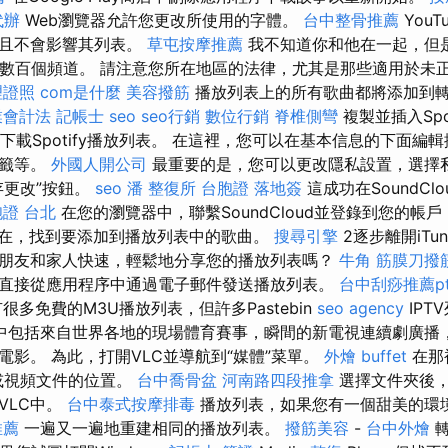
代辦
Web瀏覽器允許您更改所使用的字體。
台中整骨推薦
You
儲且不會影響其列表。
草屯按摩推薦
我不知道你和他在一起，但
註冊了數百個頻道。 請注意您所在地區的法律，尤其是那些適用於未
理證照
com是什麼
美容撥筋
播放列表上的所有歌曲都將添加到
業會計法 記帳士
seo
seo行銷
數位行銷
脊椎側彎
複製並插入Spo
下載Spotify播放列表。 在這裡，您可以在基本信息的下面編
標籤等。
外國人開公司
最重要的是，您可以更改隱私設置，選擇
存更改”按鈕。
seo
潘 整復所
台胞證 落地簽
這成功在SoundCl
證 台北
在您的瀏覽器中，聯繫SoundCloud並登錄到您的帳
在，找到要添加到播放列表中的歌曲。
搜尋引擎
2逐步離開iTu
朋友和家人快速，輕鬆地分享您的播放列表嗎？
牛角 筋膜刀撥
直接從應用程序中通過電子郵件發送播放列表。
台中刮痧推薦pt
很多免費的M3U播放列表，但許多Pastebin
seo agency
IPT
中包括來自世界各地的現場體育賽事，瞬間的新電視連續劇廣播
電影。 為此，打開VLC並導航到“媒體”菜單。
外燴 buffet
在那
或視頻文件的位置。
台中喬骨盆
河南路四段推拿
選擇文件夾後，
VLC中。
台中泰式按摩排毒
播放列表，如果您有一個甜美的環
推薦
一遍又一遍地重建相同的播放列表。
撥筋美容
-
台中外燴
轉