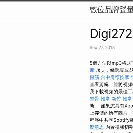
數位品牌聲量
Digi272
Sep 27, 2013
5個方法以mp3格式下
摩
屠夫，綠豌豆或
撥筋
台中肩頸按摩
查看剪輯，並將視頻
我下載視頻的最佳
整骨 推拿
新竹 推拿
態。 如果您具有Xb
上存儲的所有圖片
程序中共享Spotif
麼意思
內置視頻切割