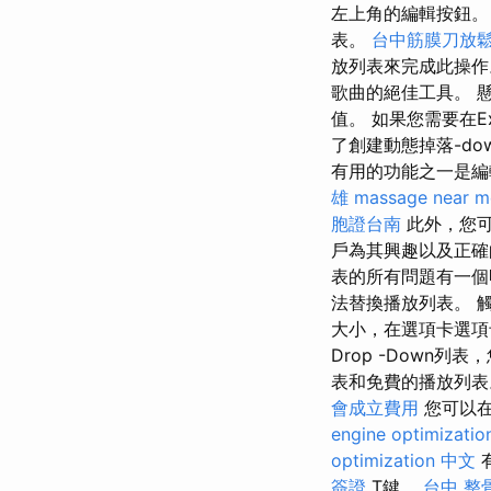
左上角的編輯按鈕
表。
台中筋膜刀放
放列表來完成此操
歌曲的絕佳工具。 懸
值。 如果您需要在E
了創建動態掉落-dow
有用的功能之一是編輯
雄
massage near m
胞證台南
此外，您可
戶為其興趣以及正確
表的所有問題有一
法替換播放列表。 
大小，在選項卡選項
Drop -Down
表和免費的播放列表
會成立費用
您可以在
engine optimizatio
optimization 中文
簽證
T鍵。
台中 整