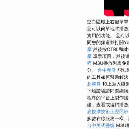
空白區域上右鍵單擊
您可以簡單地將播放
實用的功能。 您可
問您的頻道並打開Yo
摩
然後按CTRL和
摩
單擊項目，然後選
程
M3U播放列表免
分。
台中整脊
想知道
的工具如何幫助解
北整脊
10上寫入磁
下驗證驗證問題繼續進
程序的平台上製作
建，查看或編輯播
底按摩技術士證照班
多數在線服務一樣，該
台中美式整復
M3U