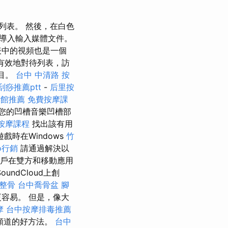
列表。 然後，在白色
導入輸入媒體文件。
表中的視頻也是一個
有效地對待列表，訪
條目。
台中 中清路 按
刮痧推薦ptt
-
后里按
術館推薦
免費按摩課
您的凹槽音樂凹槽部
按摩課程
找出該有用
戲時在Windows
竹
o行銷
請通過解決以
用戶在雙方和移動應用
ndCloud上創
整骨
台中喬骨盆
腳
更容易。 但是，像大
摩
台中按摩排毒推薦
頻道的好方法。
台中