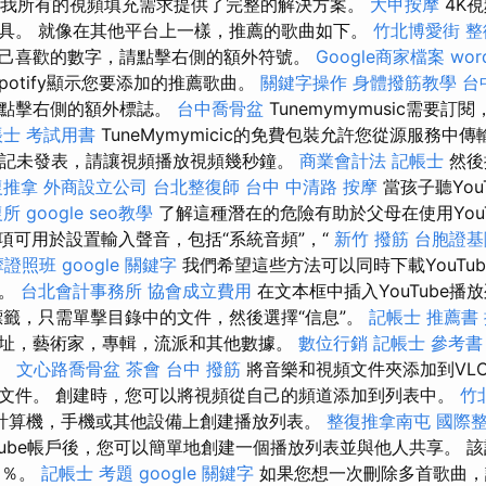
ader為我所有的視頻填充需求提供了完整的解決方案。
大甲按摩
4K
具。 就像在其他平台上一樣，推薦的歌曲如下。
竹北博愛街 整
己喜歡的數字，請點擊右側的額外符號。
Google商家檔案
wor
potify顯示您要添加的推薦歌曲。
關鍵字操作
身體撥筋教學
台
請點擊右側的額外標誌。
台中喬骨盆
Tunemymymusic需要
帳士 考試用書
TuneMymymicic的免費包裝允許您從源服務中傳
e筆記未發表，請讓視頻播放視頻幾秒鐘。
商業會計法 記帳士
然後
復推拿
外商設立公司
台北整復師
台中 中清路 按摩
當孩子聽You
復所
google seo教學
了解這種潛在的危險有助於父母在使用YouT
選項可用於設置輸入聲音，包括“系統音頻”，“
新竹 撥筋
台胞證基
摩證照班
google 關鍵字
我們希望這些方法可以同時下載YouTu
們。
台北會計事務所
協會成立費用
在文本框中插入YouTube播
標籤，只需單擊目錄中的文件，然後選擇“信息”。
記帳士 推薦書
址，藝術家，專輯，流派和其他數據。
數位行銷
記帳士 參考書
籤。
文心路喬骨盆
茶會
台中 撥筋
將音樂和視頻文件夾添加到VL
織文件。 創建時，您可以將視頻從自己的頻道添加到列表中。
竹
計算機，手機或其他設備上創建播放列表。
整復推拿南屯
國際
Tube帳戶後，您可以簡單地創建一個播放列表並與他人共享。 
5％。
記帳士 考題
google 關鍵字
如果您想一次刪除多首歌曲，