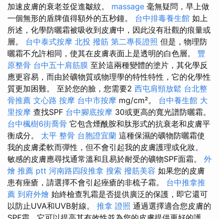
加速皮膚的衰老並促進皺紋。
massage
毫無疑問，早上做
一個無形的盾牌值得額外的五秒鐘。
台中排毒養生館
如上
所述，化學防曬霜被吸收到皮膚中，因此沒有壯觀的痕量或
層。
台中泰式按摩
北投 撥筋
第二專長證照
但是，物理防
曬霜不允許相同，使其在皮膚表面上是透明的白色層。
豐
原整骨
台中五十肩筋膜
至於這兩種變體的塗片，其化學反
應更容易，而由於礦物質或物理學的特性特性，它的化學性
質更加困難。 至於您的臉，您需要2
西屯肩頸放鬆
台北整
骨推薦
文心路 按摩
台中市按摩
mg/cm²。
台中養生館
大
里按摩
查找SPF
台中腳底按摩
30或更高的寬光譜防曬霜。
台中楓樹6街喬骨
它包含煙酰胺和肽形式的抗衰老和皮膚平
衡成分。
太平 整骨
台胞證宜蘭
這種保濕的礦物防曬霜使
我的皮膚柔軟而彈性，但不會引起我的皮膚護理或化妝。
敏感的皮膚應尋找通常溫和且易於耐受的礦物SPF面霜。
外
燴 推薦 ptt
河南路四段推拿
搜索
撥筋美容
如果您的皮膚
患有痤瘡，請選擇不會引起痤瘡的非梳子霜。
台中推拿推
薦
到府外燴
始終檢查乳霜是否提供廣泛的保護，即它還可
以防止UVA和UVB射線。
推拿 證照
通過選擇適合您皮膚的
SPF霜，它可以提高其有效性並為您的皮膚提供更好的護