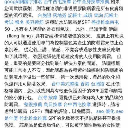
google關鍵字排名
台中西屯按摩
台中全身按摩推薦
如果
您喜歡噴霧劑，則這種連續的非透明膠防曬霜是所有皮膚類
型的流行選擇。
台胞證 落地簽
記帳士 成績 查詢
記帳士
考試 報名
美容撥筋
這種防水防曬霜是SPF
整復推拿南屯
50，具有令人陶醉的番石榴氣味。 此外，已知伊蘭·伊蘭
（Ilang Ilang）具有舒緩和情緒增強的效果。 皮膚上有斑塊
的人可以通過使用專門為控制黑色素產生的防曬霜來防止色
素沉著。 從定義上講，敏感，不寬容或過敏性皮膚反應增
加了其環境。 強烈建議使用這種皮膚的人使用防曬霜。 但
是，重要的是要區分找到最佳解決方案的問題。 防曬標籤
可能非常令人不安，因此我想為各種紫外線輻射和防曬霜的
防曬液水平做出一些解釋。 第一次應用後，產品的軟化和
保濕作用可顯著效果。
台中美式整復
香港 台胞證
在此價
格範圍內，您可以找到具有較低保護因子的SPF面霜和麵霜
的較小旅行包。
台灣 按摩
還提供已知和鮮為人知的品牌的
防曬霜。
整復推薦
烏日按摩
台中西屯按摩
選擇時，請考
慮對防曬霜（SPF）面霜的評論，以免購買。
seo 優化
seo
是什麼
竹北推拿推薦
SPF的化妝整天不提供精確甚至提供
保護。 該產品是低過敏性的，可以被季節性過敏的女性使