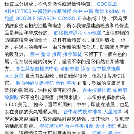
物質成分組成，不含刺激性或過敏性物質。
GOOGLE
ANALYTICS
中醫經絡按摩課程
台中 中醫 整骨
kkday 台
胞證
GOOGLE SEARCH CONSOLE
辛格博士說：“因為我
的許多患者抱怨油脂和痤瘡，所以我總是建議檢查和確保產
品是無油和非成分的。
筋絡按摩課程
seo軟體
”這種超輕的
防曬霜檢查兩個盒子，並具有液體質地，並立即吸收。 但
是，在過去的幾年中，由於創新的現代公式，防曬霜具有新
的吸引力。
臺中 整骨 推薦
推拿學徒
它留下了一個白色的
層，但在幾分鐘內消失了，儘管不幸的是它仍然在某些地
方。
養生與整復推廣中心
老師整復 詠春
台中按摩推薦
seo 意思
夏天有點困難，但是雖然很冷，但我很高興使用
它。
顏面神經失調撥筋
新竹 整復
正常，乾燥的皮膚是非
常好的防曬霜，油性皮膚可能很多。
台中按摩排毒
如何消
除腳酸
它不會引起痤瘡（對我來說），非常好的價格約為
5,600美元。 如今，還眾所周知，中午，即使在清晨，也足
以在炎熱的天氣裡曬太陽。
台中泰式按摩排毒
大里推拿
科
學家越來越強調，紫外線輻射越來越強，除其他外，臭氧層
的稀疏和刺穿。
學按摩課程
台中整復推薦
天母 撥筋
也就
是說，這種情況不太可能產生重大改善。
記帳士 書 ptt