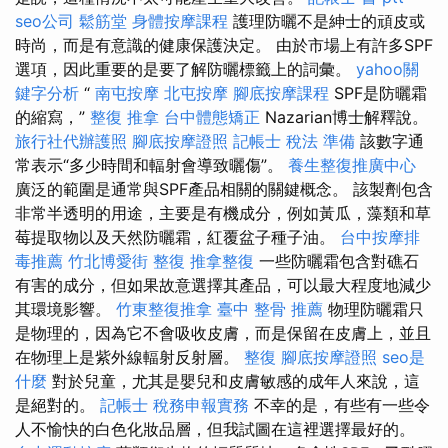
seo公司
鬆筋堂
身體按摩課程
護理防曬不是紳士的頑皮或
時尚，而是有意識的健康保護決定。 由於市場上有許多SPF
選項，因此重要的是要了解防曬標籤上的詞彙。
yahoo關
鍵字分析
“
南屯按摩
北屯按摩
腳底按摩課程
SPF是防曬霜
的縮寫，”
整復 推拿
台中體態矯正
Nazarian博士解釋說。
旅行社代辦護照
腳底按摩證照
記帳士 稅法 準備
該數字通
常表示“多少時間和輻射會導致曬傷”。
養生整復推廣中心
廣泛的範圍是通常與SPF產品相關的關鍵概念。 該製劑包含
非常半透明的用途，主要是有機成分，例如黃瓜，藻類和草
莓提取物以及天然防曬霜，紅覆盆子種子油。
台中按摩排
毒推薦
竹北博愛街 整復
推拿整復
一些防曬霜包含對礁石
有害的成分，但如果故意選擇其產品，可以最大程度地減少
其環境影響。
竹東整復推拿
臺中 整骨 推薦
物理防曬霜只
是物理的，因為它不會吸收皮膚，而是保留在皮膚上，並且
在物理上是紫外線輻射反射層。
整復
腳底按摩證照
seo是
什麼
對於兒童，尤其是嬰兒和皮膚敏感的成年人來說，這
是絕對的。
記帳士 稅務申報實務
不幸的是，有些有一些令
人不愉快的白色化妝品層，但我試圖在這裡選擇最好的。