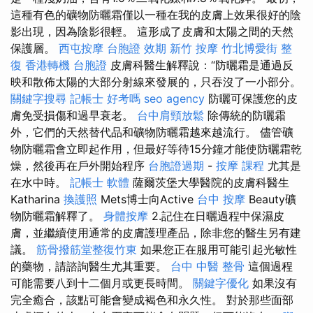
這種有色的礦物防曬霜僅以一種在我的皮膚上效果很好的陰
影出現，因為陰影很輕。 這形成了皮膚和太陽之間的天然
保護層。
西屯按摩
台胞證 效期
新竹 按摩
竹北博愛街 整
復
香港轉機 台胞證
皮膚科醫生解釋說：“防曬霜是通過反
映和散佈太陽的大部分射線來發展的，只吞沒了一小部分。
關鍵字搜尋
記帳士 好考嗎
seo agency
防曬可保護您的皮
膚免受損傷和過早衰老。
台中肩頸放鬆
除傳統的防曬霜
外，它們的天然替代品和礦物防曬霜越來越流行。 儘管礦
物防曬霜會立即起作用，但最好等待15分鐘才能使防曬霜乾
燥，然後再在戶外開始程序
台胞證過期
-
按摩 課程
尤其是
在水中時。
記帳士 軟體
薩爾茨堡大學醫院的皮膚科醫生
Katharina
換護照
Mets博士向Active
台中 按摩
Beauty礦
物防曬霜解釋了。
身體按摩
2.記住在日曬過程中保濕皮
膚，並繼續使用通常的皮膚護理產品，除非您的醫生另有建
議。
筋骨撥筋堂整復竹東
如果您正在服用可能引起光敏性
的藥物，請諮詢醫生尤其重要。
台中 中醫 整骨
這個過程
可能需要八到十二個月或更長時間。
關鍵字優化
如果沒有
完全癒合，該點可能會變成褐色和永久性。 對於那些面部