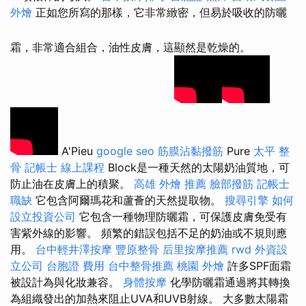
外燴
正如您所寫的那樣，它非常緻密，但易於吸收的防曬
霜，非常適合組合，油性皮膚，這顯然是乾燥的。
A'Pieu
google seo
筋膜沾黏撥筋
Pure
太平 整
骨
記帳士 線上課程
Block是一種天然的太陽奶油質地，可
防止油在皮膚上的積聚。
高雄 外燴 推薦
臉部撥筋
記帳士
職缺
它包含阿爾瑪花和蘆薈的天然提取物。
搜尋引擎
如何
設立投資公司
它包含一種物理防曬霜，可保護皮膚免受有
害紫外線的影響。 頻繁的錯誤包括不足的奶油或不規則應
用。
台中輕井澤按摩
豐原整骨
后里按摩推薦
rwd
外資設
立公司
台胞證 費用
台中整骨推薦
桃園 外燴
許多SPF面霜
被設計為與化妝兼容。
身體按摩
化學防曬霜通過將其轉換
為組織發出的加熱來阻止UVA和UVB射線。 大多數太陽霜