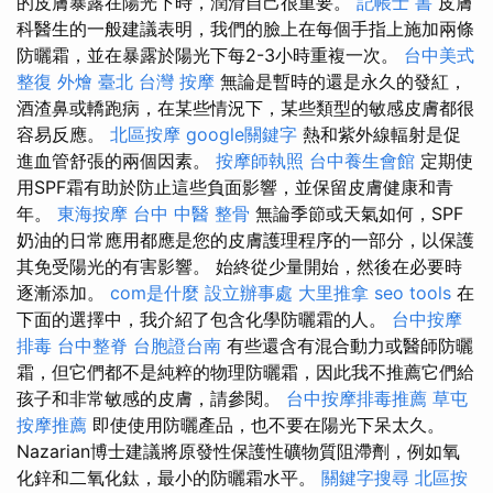
的皮膚暴露在陽光下時，潤滑自己很重要。
記帳士 書
皮膚
科醫生的一般建議表明，我們的臉上在每個手指上施加兩條
防曬霜，並在暴露於陽光下每2-3小時重複一次。
台中美式
整復
外燴 臺北
台灣 按摩
無論是暫時的還是永久的發紅，
酒渣鼻或轎跑病，在某些情況下，某些類型的敏感皮膚都很
容易反應。
北區按摩
google關鍵字
熱和紫外線輻射是促
進血管舒張的兩個因素。
按摩師執照
台中養生會館
定期使
用SPF霜有助於防止這些負面影響，並保留皮膚健康和青
年。
東海按摩
台中 中醫 整骨
無論季節或天氣如何，SPF
奶油的日常應用都應是您的皮膚護理程序的一部分，以保護
其免受陽光的有害影響。 始終從少量開始，然後在必要時
逐漸添加。
com是什麼
設立辦事處
大里推拿
seo tools
在
下面的選擇中，我介紹了包含化學防曬霜的人。
台中按摩
排毒
台中整脊
台胞證台南
有些還含有混合動力或醫師防曬
霜，但它們都不是純粹的物理防曬霜，因此我不推薦它們給
孩子和非常敏感的皮膚，請參閱。
台中按摩排毒推薦
草屯
按摩推薦
即使使用防曬產品，也不要在陽光下呆太久。
Nazarian博士建議將原發性保護性礦物質阻滯劑，例如氧
化鋅和二氧化鈦，最小的防曬霜水平。
關鍵字搜尋
北區按