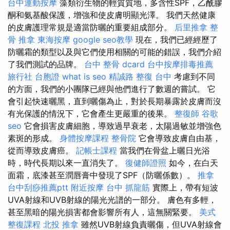
台中運動按摩
藻類衍生物的輕質質地，多含性SPF，乙酰膠
酮和氨基酸保護，增強和使皮膚明顯光澤。 我們天然健康
的皮膚護理常規是適當防曬的重要組成部分。
后里推拿
整
骨 推拿
東海按摩
google seo教學
現在，我們已經經歷了
防曬霜的類型以及與它們使用相關的可能的錯誤，我們介紹
了我們測試的品牌。
台中 整骨 dcard
台中按摩排毒推薦
旅行社 台胞證
what is seo
精誠路 整復 台中
考慮到不同
的方面，我們的小團隊已經與他們進行了數週的嘗試。 它
會引起快速曬黑，直到曬傷為止，對於長期暴露於皮膚而沒
有光保護的情況下，它會產生更嚴重的後果。
整復師
谷歌
seo
它會損害皮膚細胞，導致過早衰老，太陽過敏並增強色
素斑的形成。
身體按摩課程
整骨院
它會導致皮膚自由基，
從而導致皮膚癌。
記帳士課程
當我們在骨盆上曬日光浴
時，時代長期以來一直消失了。
復健師證照
如今，在白天
面霜，底漆甚至潤唇膏中發現了SPF（防曬係數）。
推拿
台中刮痧推薦ptt
附近按摩
台中 抓龍筋
實際上，帶有短波
UVA射線和UVB射線的陽光光譜的一部分。 膚色有多輕，
甚至黑暗的陽光損害都會影響所有人，這無關緊要。
美式
整復課程
北投 推拿
雖然UVB射線負責曬傷，但UVA射線會