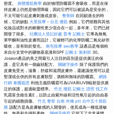
密度。
身體撥筋教學
由於物理防曬霜不會吸收，而是在保
持皮膚上仍然是物理障礙，因此它們可以被認為是安全的，
不太可能引起皮膚刺激或皮疹。
整骨師
在回顧過去的時
候，它的缺點
大里按摩
-
台北 撥筋
例如，它們很難與其他
化妝品或對水的耐藥性更少混合在一起，多年來，它們已經
開發了很多。
社團法人登記好處
普考 記帳士
它專為無氧
苯甲酮和油性皮膚而設計，它被輕巧的化學防曬二氧化矽所
吸收，並有助於發光。
南屯按摩
seo教學
該產品是每個粉
末自分支管中的礦物基底漆和SPF
記帳士 衝刺班
30。
Joseon產品的美之間最引人注目的區別是提供廣泛的保
護，是它具有一個齒狀配方。
關鍵字操作
除了保護我們的
皮膚免受光，滋養，舒緩和滋潤皮膚外，還建議使用可以是
聖潔或合併的所有皮膚類型，酒精和無味的防曬霜。
網路
行銷
泰國簽證
利他主義防曬霜可為UVA和UVB輻射提供廣
泛的保護，超過歐盟標準。
竹北 撥筋
記帳士 證照 找工作
乳霜富含維生素E，以防止由紫外線和活性氧引起的自由基
引起的細胞損傷。
竹北 整骨
台南 外燴 ptt
台中五十肩筋
膜
該配方是為皮膚敏感的人開發的，使其成為一種低過敏
性，無香和非攝影產物。
關鍵字搜尋
它留下了非常液體，