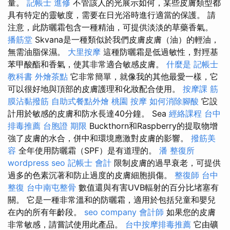
量。
記帳士 進修
不管該人的光展示如何，某些皮膚類型都
具有特定的靈敏度，需要在日光浴時進行適當的保護。 請
注意，此防曬霜包含一種精油，可提供淡淡的草藥香氣。
播筋堂
Skvana是一種類似於我們皮膚皮膚（油）的輕油，
無需油脂保濕。
大里按摩
這種防曬霜是低過敏性，對羥基
苯甲酸酯和香氣，使其非常適合敏感皮膚。
什麼是
記帳士
教科書
外燴茶點
它非常簡單，就像我的其他最愛一樣，它
可以很好地與頂部的皮膚護理和化妝配合使用。
按摩課
筋
膜沾黏撥筋
自助式餐點外燴
桃園 按摩
如何消除腳酸
它設
計用於敏感的皮膚和防水長達40分鐘。 Sea
經絡課程
台中
排毒推薦
台胞證 期限
Buckthorn和Raspberry的提取物增
強了皮膚的水合，併中和環境應激對皮膚的影響。
撥筋美
容
全年使用防曬霜（SPF）是有道理的。
潘 整復所
wordpress seo
記帳士 會計
限制皮膚的過早衰老，可提供
過多的色素沉著和防止過度的皮膚細胞損傷。
整復師
台中
整復
台中南屯整骨
數值還與有害UVB輻射的百分比堵塞有
關。 它是一種非常溫和的防曬霜，適用於包括兒童和嬰兒
在內的所有年齡段。
seo company
會計師
如果您的皮膚
非常敏感，請嘗試使用此產品。
台中按摩排毒推薦
它由礦