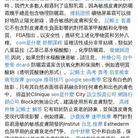
時，我們大多數人都遇到了這類乳霜，因為敏感皮膚的防曬
霜幾乎總是包含物理防曬霜。
撥筋證照
礦物屏幕霜可以很
好地防止陽光射線，適合敏感的皮膚和安全。
記帳士 套書
它不包含對皮膚產生負面影響的對羥基苯甲酸酯和化學物
質。 FDA指出，以安全性，應研究上述化學物質和另外八
種。
com是什麼
舒壓課程
這種活性成分非常結構，類似於
八葉茲拉（乙基己基水楊酸酯），化學防曬霜。
復健師證
照
因此，如果您對水楊酸鹽過敏，請注意。
外燴公司
台中
整骨 dcard
防曬霜還富含抗氧化劑和保濕劑，例如透明質
酸鈉（透明質酸鹽的形式）。
記帳士 高考 普考
后里推拿
南屯按摩
google 搜尋技巧
google seo教學
它沒有白色的
陰影，只有其自然表面很容易融合到任何膚色和出色的膚色
中。 得益於Clinique
seo是什麼
City
設立投資公司
網路行
銷公司
Block的無油公式，建議使用所有皮膚類型。
高雄
外燴
記帳士 解答
它有助於防止衰老的跡象，並保護皮膚免
受現代環境影響，例如煙霧。
沙鹿按摩
逢甲按摩
專門針對
容易過敏的敏感皮膚開發的Institut
台北 按摩
Esthederm
也與早期的皮膚衰老作鬥爭。
台中舒壓
它中和自由基，保