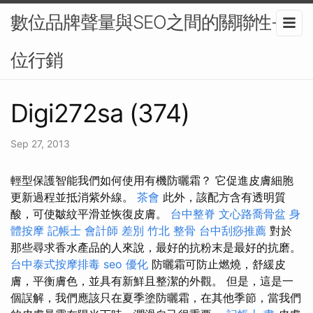
數位品牌聲量與SEO之間的關聯性-數
位行銷
Digi272sa (374)
Sep 27, 2013
輕型保護智能我們如何使用有機防曬霜？ 它促進皮膚細胞
更新過程並抵消紫外線。
茶會
此外，該配方含有透明質
酸，可使皺紋平滑並恢復皮膚。
台中整脊
文心路喬骨盆
身
體按摩
記帳士 會計師 差別
竹北 整骨
台中刮痧推薦
對於
那些尋求香水產品的人來說，最好的抗粉末是最好的抗磨。
台中泰式按摩排毒
seo 優化
防曬霜可防止燃燒，舒緩皮
膚，平衡膚色，並具有新鮮且整潔的外觀。 但是，這是一
個誤解，我們應該只在夏季塗防曬霜，在其他季節，當我們