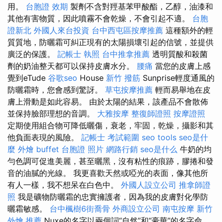
用。
台胞證 效期
製劑不含對羥基苯甲酸酯，乙醇，油漆和
其他有害物質，因此噴霧不會乾燥，不會引起不適。
台胞
證新北
外國人來台投資
台中西屯區按摩推薦
這種額外的輕
質質地，防曬霜可糾正現有的太陽損壞引起的信號，並提供
廣泛的保護。
記帳士 執照
台中推拿推薦
透明質酸和殺菌
劑的奶油整天都可以保持皮膚水分。
腰痛
當您的皮膚上感
覺到eTude
谷歌seo
House
新竹 撥筋
Sunprise輕度通風的
防曬霜時，您會感到驚訝。
草屯按摩推薦
輕而易舉地在皮
膚上滑動是如此容易。 由於太陽的結果，該產品不會散佈
並保持臉部理想的音調。
大雅按摩
整復師證照
按摩證照
定期使用組合物可降低曬傷，衰老，牢固，乾燥，攝影和其
他負面表現的風險。
記帳士 考試範圍
seo tools
seo是什
麼
外燴 buffet
台胞證 照片
網路行銷
seo是什么
牛奶的均
勻色調可促進美麗，甚至曬黑，沒有粘性的痕跡，膠捲和發
音的油膩的光線。 我更喜歡天然或啞光的表面，像其他所
有人一樣，我不想呆在白色中。
外國人設立公司
推拿師證
照
我是礦物防曬霜的忠實擁護者，因為我的皮膚對化學防
曬霜敏感。
台中楓樹6街喬骨
外商設立公司
南屯按摩
新竹
外燴 推薦
Nuxe的名字以兩個詞“自然”和“豪華”的名字命