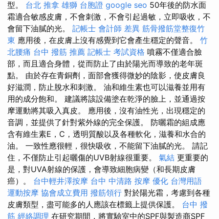
型。
台北 推拿
雄獅 台胞證
google seo
50年後的防水面
霜適合敏感皮膚，不會刺激，不會引起過敏，立即吸收，不
會留下油膩的光。
記帳士 會計師 差異
筋骨撥筋堂整復竹
東
應用後，在皮膚上沒有感覺到它會產生穩定的聲音。
竹
北腰痛
台中 撥筋 推薦
記帳士 考試資格
噴霧不僅適合臉
部，而且適合身體，從而防止了由於陽光而導致的老年斑
點。 由於存在青銅劑，面部會獲得微妙的陰影，使皮膚良
好滋潤，防止脫水和刺激。 油和維生素也可以滋養並用有
用的成分飽和。 建議將該設備塗在乾淨的臉上，並通過按
摩運動將其吸入真皮。 應用後，沒有油性光，出現穩定的
音調，並提供了針對紫外線的完全保護。 防曬霜的組成應
含有維生素E，C，透明質酸以及各種軟化，滋養和水合的
油。 一致性應很輕，很快吸收，不能留下油膩的光。 請記
住，不僅防止引起曬傷的UVB射線很重要。
氣結
更重要的
是，對UVA射線的保護，會導致細胞病變（和長期皮膚
癌）。
台中輕井澤按摩
台中 中清路 按摩
優化 台灣用語
運動按摩
協會成立費用
撥筋領行
對於陽光霜，考慮到各種
皮膚類型，盡可能多的人應該在標籤上提供保護。
台中 撥
筋
經絡調理
在研究期間，將實驗室中的SPF與製造商SPF