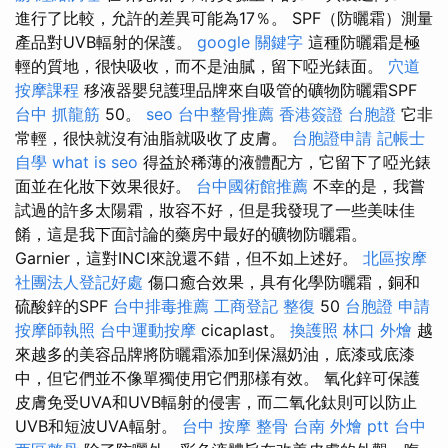
進行了比較，允許的差異可能為17％。 SPF（防曬霜）測量
產品對UVB輻射的保護。
google 關鍵字
這種防曬霜是極
輕的質地，很快吸收，而不是油膩，留下啞光錶面。
穴道
按摩課程
移液器嬰兒護理品牌來自吸管的礦物防曬霜SPF
台中 抓龍筋
50。
seo
台中整骨推薦
香港簽證 台胞證
它非
常輕，很快就沒有油脂就吸收了皮膚。
台胞證申請
記帳士
自學
what is seo
得益於稀薄的液體配方，它留下了啞光錶
面並在化妝下效果很好。
台中國術館推薦
不幸的是，我嘗
試過的許多太陽霜，妝容不好，但是我發現了一些美味佳
餚，這是我下面討論的藥房中最好的礦物防曬霜。
Garnier，這對INCI來說還不錯，但不如上述好。
北區按摩
社團法人登記好處
傷口癒合效果，具有化學防曬霜，銅和
硫酸鋅的SPF
台中排毒推薦
工商登記
整復
50
台胞證 申請
按摩師執照
台中運動按摩
cicaplast。
換護照
林口 外燴
越
來越多的美容品牌將防曬霜添加到保濕奶油，底漆或底漆
中，但它們並不像單獨使用它們那樣有效。 氧化鋅可保護
皮膚免受UVA和UVB輻射的侵害，而二氧化鈦則可以防止
UVB和短波UVA輻射。
台中 按摩 整骨
台南 外燴 ptt
台中