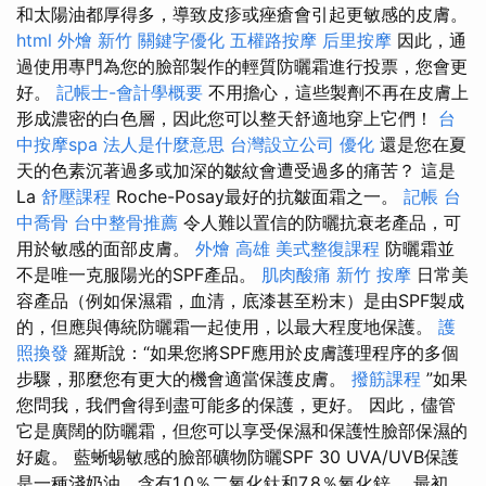
和太陽油都厚得多，導致皮疹或痤瘡會引起更敏感的皮膚。
html
外燴 新竹
關鍵字優化
五權路按摩
后里按摩
因此，通
過使用專門為您的臉部製作的輕質防曬霜進行投票，您會更
好。
記帳士-會計學概要
不用擔心，這些製劑不再在皮膚上
形成濃密的白色層，因此您可以整天舒適地穿上它們！
台
中按摩spa
法人是什麼意思
台灣設立公司
優化
還是您在夏
天的色素沉著過多或加深的皺紋會遭受過多的痛苦？ 這是
La
舒壓課程
Roche-Posay最好的抗皺面霜之一。
記帳
台
中喬骨
台中整骨推薦
令人難以置信的防曬抗衰老產品，可
用於敏感的面部皮膚。
外燴 高雄
美式整復課程
防曬霜並
不是唯一克服陽光的SPF產品。
肌肉酸痛
新竹 按摩
日常美
容產品（例如保濕霜，血清，底漆甚至粉末）是由SPF製成
的，但應與傳統防曬霜一起使用，以最大程度地保護。
護
照換發
羅斯說：“如果您將SPF應用於皮膚護理程序的多個
步驟，那麼您有更大的機會適當保護皮膚。
撥筋課程
”如果
您問我，我們會得到盡可能多的保護，更好。 因此，儘管
它是廣闊的防曬霜，但您可以享受保濕和保護性臉部保濕的
好處。 藍蜥蜴敏感的臉部礦物防曬SPF 30 UVA/UVB保護
是一種淺奶油，含有1.0％二氧化鈦和7.8％氧化鋅。 最初，