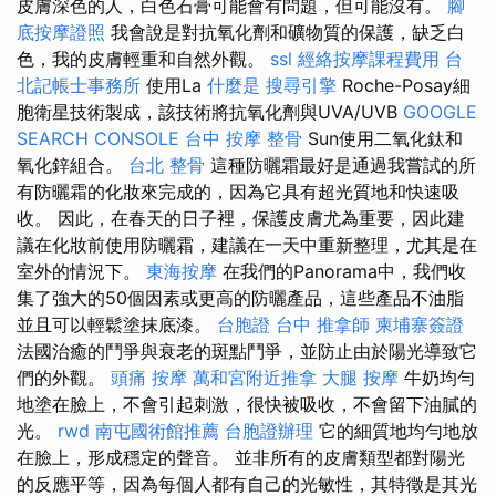
皮膚深色的人，白色石膏可能會有問題，但可能沒有。
腳
底按摩證照
我會說是對抗氧化劑和礦物質的保護，缺乏白
色，我的皮膚輕重和自然外觀。
ssl
經絡按摩課程費用
台
北記帳士事務所
使用La
什麼是
搜尋引擎
Roche-Posay細
胞衛星技術製成，該技術將抗氧化劑與UVA/UVB
GOOGLE
SEARCH CONSOLE
台中 按摩 整骨
Sun使用二氧化鈦和
氧化鋅組合。
台北 整骨
這種防曬霜最好是通過我嘗試的所
有防曬霜的化妝來完成的，因為它具有超光質地和快速吸
收。 因此，在春天的日子裡，保護皮膚尤為重要，因此建
議在化妝前使用防曬霜，建議在一天中重新整理，尤其是在
室外的情況下。
東海按摩
在我們的Panorama中，我們收
集了強大的50個因素或更高的防曬產品，這些產品不油脂
並且可以輕鬆塗抹底漆。
台胞證 台中
推拿師
柬埔寨簽證
法國治癒的鬥爭與衰老的斑點鬥爭，並防止由於陽光導致它
們的外觀。
頭痛 按摩
萬和宮附近推拿
大腿 按摩
牛奶均勻
地塗在臉上，不會引起刺激，很快被吸收，不會留下油膩的
光。
rwd
南屯國術館推薦
台胞證辦理
它的細質地均勻地放
在臉上，形成穩定的聲音。 並非所有的皮膚類型都對陽光
的反應平等，因為每個人都有自己的光敏性​​，其特徵是其光