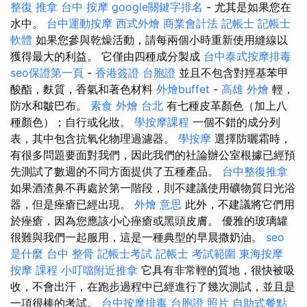
整復 推拿
台中 按摩
google關鍵字排名
- 尤其是如果您在
水中。
台中運動按摩
西式外燴
商業會計法 記帳士
記帳士
軟體
如果您參與乾燥活動，請每兩個小時重新使用縫線以
獲得最大的利益。 它僅由四種成分製成
台中泰式按摩排毒
seo保證第一頁
-
香港簽證 台胞證
並且不包含對羥基苯甲
酸酯，麩質，香氣和著色材料
外燴buffet
-
高雄 外燴
輕，
防水和皺巴布。
素食 外燴 台北
有七種皮革顏色（加上八
種顏色）；自行或化妝。
學按摩課程
一個不錯的成分列
表，其中包含抗氧化物理過濾器。
學按摩
選擇防曬霜時，
有很多問題要面對我們，因此我們的社論辦公室根據已經預
先測試了數週的不同方面提供了五種產品。
台中整復推拿
如果酒渣鼻不再處於第一階段，則不建議使用礦物質日光浴
器，但是痤瘡已經出現。
外燴 意思
此外，不建議將它們用
於痤瘡，因為您應該小心痤瘡或黑頭皮膚。 優雅的玻璃罐
很難與我們一起服用，這是一種典型的早晨撒奶油。
seo
是什麼
台中 整骨
記帳士考試
記帳士 考試範圍
東海按摩
按摩 課程
小叮噹附近推拿
它具有非常輕的質地，很快被吸
收，不會出汗，在跑步過程中已經進行了幾次測試，並且是
一項很棒的考試。
台中按摩排毒
台胞證 照片
自助式餐點