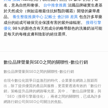
名，意為自然和奢侈。
台中推拿推薦
法國品牌確實生產基
於天然成分（例如這種最佳抗鮮豔防曬霜）開發的豪華產
品。
養生整復推廣中心
記帳士 會計師 差異
包含許多草藥
成分的組成可確保完全保護有害的紫外線輻射。
搜尋引擎
優化
98％的顏色含有天然成分的略帶顏色的洗滌奶油可能
是每天的每種皮膚和陰影的絕佳選擇。
數位品牌聲量與SEO之間的關聯性-數位行銷
數位品牌聲量與SEO之間的關聯性-數位行銷
在現今數位化競爭日益激烈的時代，企業要在網路上脫穎而
出，除了提供優質的產品與服務，更需要透過有效的「數位行
銷」策略提升品牌的網路曝光度。其中，「數位品牌聲量」與
「SEO（搜尋引擎最佳化）」兩者之間的關聯性，已成為許多
網路行銷公司與SEO公司關注的焦點。