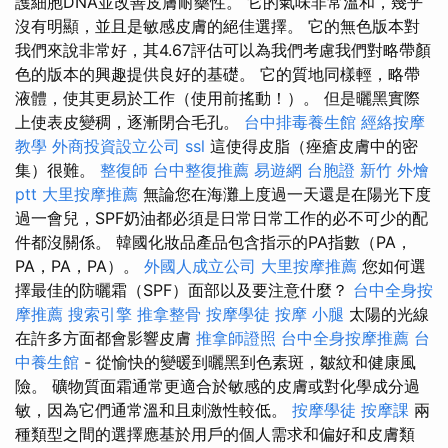
護細胞DNA並改善皮膚耐藥性。 它的氣味非常溫和，幾乎
沒有明顯，並且是敏感皮膚的絕佳選擇。 它的無色版本對
我們來說非常好，其4.67評估可以為我們考慮我們對略帶顏
色的版本的興趣提供良好的基礎。 它的質地同樣輕，略帶
液體，使其更易於工作（使用前搖動！）。 但是曬黑實際
上使表皮變稠，逐漸閉合毛孔。
台中排毒養生館
經絡按摩
教學
外商投資設立公司
ssl
這使得皮脂（痤瘡皮膚中的密
集）很難。
整復師
台中整復推薦
易遊網 台胞證
新竹 外燴
ptt
大里按摩推薦
無論您在海灘上度過一天還是在陽光下度
過一會兒，SPF奶油都必須是日常日常工作的必不可少的配
件都沒關係。 韓國化妝品產品包含指示的PA指數（PA，
PA，PA，PA）。
外國人成立公司
大里按摩推薦
您如何選
擇最佳的防曬霜（SPF）面部以及要注意什麼？
台中全身按
摩推薦
搜索引擎
推拿整骨
按摩學徒
按摩 小腿
太陽的光線
在許多方面都會影響皮膚
推拿師證照
台中全身按摩推薦
台
中養生館
- 從愉快的變暖到曬黑到色素斑，皺紋和健康風
險。 礦物質面霜通常更適合於敏感的皮膚或對化學成分過
敏，因為它們通常溫和且刺激性較低。
按摩學徒
按摩課
兩
種類型之間的選擇應基於用戶的個人需求和偏好和皮膚類