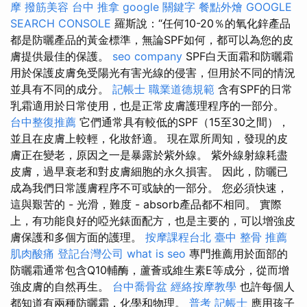
摩
撥筋美容
台中 推拿
google 關鍵字
餐點外燴
GOOGLE
SEARCH CONSOLE
羅斯說：“任何10-20％的氧化鋅產品
都是防曬產品的黃金標準，無論SPF如何，都可以為您的皮
膚提供最佳的保護。
seo company
SPF白天面霜和防曬霜
用於保護皮膚免受陽光有害光線的侵害，但用於不同的情況
並具有不同的成分。
記帳士 職業道德規範
含有SPF的日常
乳霜適用於日常使用，也是正常皮膚護理程序的一部分。
台中整復推薦
它們通常具有較低的SPF（15至30之間），
並且在皮膚上較輕，化妝舒適。 現在眾所周知，發現的皮
膚正在變老，原因之一是暴露於紫外線。 紫外線射線耗盡
皮膚，過早衰老和對皮膚細胞的永久損害。 因此，防曬已
成為我們日常護膚程序不可或缺的一部分。 您必須快速，
這與艱苦的 - 光滑，難度 - absorb產品都不相同。 實際
上，有功能良好的啞光錶面配方，也是主要的，可以增強皮
膚保護和多個方面的護理。
按摩課程台北
臺中 整骨 推薦
肌肉酸痛
登記台灣公司
what is seo
專門推薦用於面部的
防曬霜通常包含Q10輔酶，蘆薈或維生素E等成分，從而增
強皮膚的自然再生。
台中喬骨盆
經絡按摩教學
也許每個人
都知道有兩種防曬霜，化學和物理。
普考 記帳士
應用孩子