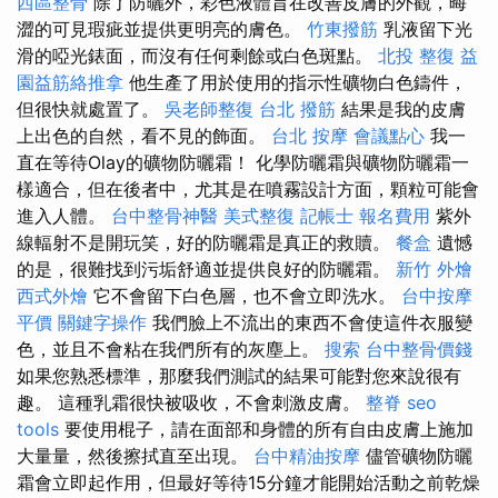
西區整骨
除了防曬外，彩色液體旨在改善皮膚的外觀，晦
澀的可見瑕疵並提供更明亮的膚色。
竹東撥筋
乳液留下光
滑的啞光錶面，而沒有任何剩餘或白色斑點。
北投 整復
益
園益筋絡推拿
他生產了用於使用的指示性礦物白色鑄件，
但很快就處置了。
吳老師整復
台北 撥筋
結果是我的皮膚
上出色的自然，看不見的飾面。
台北 按摩
會議點心
我一
直在等待Olay的礦物防曬霜！ 化學防曬霜與礦物防曬霜一
樣適合，但在後者中，尤其是在噴霧設計方面，顆粒可能會
進入人體。
台中整骨神醫
美式整復
記帳士 報名費用
紫外
線輻射不是開玩笑，好的防曬霜是真正的救贖。
餐盒
遺憾
的是，很難找到污垢舒適並提供良好的防曬霜。
新竹 外燴
西式外燴
它不會留下白色層，也不會立即洗水。
台中按摩
平價
關鍵字操作
我們臉上不流出的東西不會使這件衣服變
色，並且不會粘在我們所有的灰塵上。
搜索
台中整骨價錢
如果您熟悉標準，那麼我們測試的結果可能對您來說很有
趣。 這種乳霜很快被吸收，不會刺激皮膚。
整脊
seo
tools
要使用棍子，請在面部和身體的所有自由皮膚上施加
大量量，然後擦拭直至出現。
台中精油按摩
儘管礦物防曬
霜會立即起作用，但最好等待15分鐘才能開始活動之前乾燥