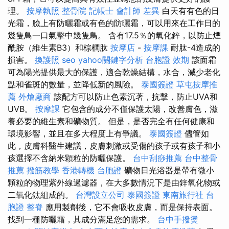
理。
按摩執照
整骨院
記帳士 會計師 差異
白天有有色的日
光霜，臉上有防曬霜或有色的防曬霜，可以用來在工作日的
幾隻鳥一口氣擊中幾隻鳥。 含有17.5％的氧化鋅，以防止煙
酰胺（維生素B3）和棕櫚肽
按摩店
-
按摩課
耐肽-4造成的
損害。
換護照
seo
yahoo關鍵字分析
台胞證 效期
該面霜
可為陽光提供最大的保護，適合乾燥結構，水合，減少老化
點和雀斑的數量，並降低新的風險。
泰國簽證
草屯按摩推
薦
外燴廠商
該配方可以防止色素沉著，抗擊，防止UVA和
UVB。
按摩課
它包含的成分不僅保護太陽，改善膚色，滋
養必要的維生素和礦物質。 但是，是否完全有任何健康和
環境影響，並且在多大程度上有爭議。
泰國簽證
儘管如
此，皮膚科醫生建議，皮膚刺激或受傷的孩子或有孩子和小
孩選擇不含納米顆粒的防曬保護。
台中刮痧推薦
台中整骨
推薦
撥筋教學
香港轉機 台胞證
礦物日光浴器是帶有微小
顆粒的物理紫外線過濾器，在大多數情況下是由鋅氧化物或
二氧化鈦組成的。
台灣設立公司
泰國簽證
東南旅行社 台
胞證
整脊
應用製劑後，它不會吸收皮膚，而是保持表面。
找到一種防曬霜，其成分滿足您的需求。
台中手撥燙