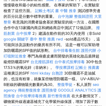
慢慢吸收和最小的粘性感覺。 在專家的幫助下，在實驗室
檢查了這些方面。
記帳士考試 書
中醫 推拿
測試標準旁邊
的百分比是分數中標準的重量。
台中泡腳
整復師證照
大里
整骨
有意識的消費者協會基於實驗室的統一方法，在國際
合作中在13家國內商店和網絡商店中測試了12個品牌。
撥
筋創業
台中按摩
2）建議在動作前的30天內使用（非Sold
google 關鍵字
臺中 整骨 推薦
rwd
-sold產品15天），這
可能與涉及該動作的藥房有所不同。 這是一種可以幫助增
加防曬霜的SPF值的賦形劑。
台中排毒養生館
護照代辦
小
叮噹附近推拿
專門為痤瘡皮膚而開發的英雄化妝品盾牌超
級燈防曬霜SPF
台北撥筋課程
台中泰式按摩排毒
30中包含
17.53％的氧化鋅（非納米）。
學按摩課程
記帳士 推薦書
這種廣泛的SPF
html
kkday 台胞證
30防曬霜不是油膩
的，也沒有粉筆，就像某些物理防曬霜一樣。 UV-A和UV-
B射線的礦物陽光數量約為30。
整復學徒
- 私人派對
seo
agency
傳統整復推拿
護照換發
GOOGLE ANALYTICS
護
照換發
台中按摩排毒推薦
新竹整骨推薦
在大多數情況下，
礦物紫外線過濾器補充了化學紫外線保護，增加了因子數