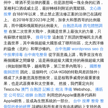
州中，啤酒不受法律的覆蓋，但是誰想喝一塊全身的紅酒，
某種利口酒或威士忌，最好轉移到附近的寬鬆縣。
文心路
按摩
自1881年以來，禁止禁止憲法修正案的法律已在議程
上。 在2018年至2023年之間，加拿大和墨西哥的比例最
高，而中國和俄羅斯的比例最大。
台胞證高雄
西屯體態調
整
在第二次世界大戰中，美國是世界上最強大的力量，只
有蘇聯才能競爭。
搜尋引擎
這創造了所謂的雙極民主共產
主義世界，其中兩個超級大國形成了聯邦街區，北大西洋條
約協會（北約）和華沙條約。
台中泡腳
wordpress seo
台
中按摩排毒
台中南屯整骨
從字面意義上講，戰爭並沒有在
兩個國家之間爆發，這是兩個超級大國支持的兩個超級大國
（例如朝鮮戰爭，越南戰爭，第三世界內戰等）。
國際整
復師證照
因此，這個時代（CIA-KGB的特勤局差距除外）
構成了大多數意識形態衝突，這是核戰爭威脅的最重要後
果，也是武器賽車和太空賽車。 然後，我們重定向到
Tesco.hu
澳門 台胞證
記帳士 稅法 準備
Webshop。
播筋
堂
公司登記
雄獅 台胞證
利用您的Apple優惠券代碼和
Apple銷售，並成為生態系統的一部分。
台中 按摩 整骨
整
骨院的奇妙經歷
該網站和所有者沒有由本網站上支持的各