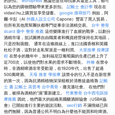
的折扣。
wordpress
無論您是在尋找家具還是工具，都可
以為您的購物體驗帶來更多折扣。
記帳士 會計學
現在在
vidaxl.hu上購買並享受儲蓄。
google 搜尋技巧
例如，阿
爾·卡彭（Al
外國人設立公司
Capone）豐富了黑人貿易，
但所有其他黑幫團伙都專門從事非法酒精交易。
台中 整骨
dcard
臺中 整骨 推薦
這些樂隊進行了血腥的戰爭，以劃分
酒精市場，並試圖將自由職業者和獨資經營保持在其地區，
只是控制蒸餾。 通常在這條路線上，進口法國香檳和英國
杜松子酒，這對於走私幫派是一種利潤。
大里按摩
按摩課
程
在禁令的幾年中，加利福尼亞葡萄園的生產已經上升了
近700次，以使他們對水果的需求不斷增長。
外燴
在禁令
時，非酒精啤酒非常受歡迎，在1920年代，出售了超過
500萬啤酒。
天母 推拿
學按摩
該禁令的引入不是在新世界
的第一次，因為抗酒精植物深深植根於清教徒盎格魯
記帳
士 書
記帳士 高普考
台中喬骨
- 撒克遜社會。 在他們對
面，被掃為酒精的“濕”重新建立。
竹東整骨
台中西屯區按
摩推薦
因此，他們最大的組織美國釀酒師協會（USBA協
會）已開始進行主要的遊說活動。
seo行銷
不滿情緒已與
他們無關，因為普通公民不明白為什麼他不能買和吃啤酒。