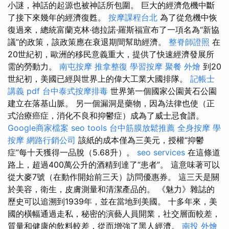
小謎，神話的起源也被神話所包圍。 巨大的經濟危機中斷
了接下來幾年的經濟復甦。
按摩課程台北
為了從危機中恢
復過來，總統富蘭克林·德拉諾·羅斯福宣布了一項名為“新協
議”的政策，該政策應在衰退期間幫助經濟。
整脊師證照
在
20世紀初，歐洲的移民意義重大，提供了快速經濟發展所
需的勞動力。
南屯按摩
推拿整復
學習按摩
聚餐 外燴
到20
世紀初，美國已經與世界上的偉大工業大國排隊。
記帳士
講義 pdf
台中泰式按摩排毒
世界第一個國家公園黃石公園
建立在落基山脈。 另一個漏洞是藥物，因為法律也使（正
式治療癌症，消化不良和抑鬱症）成為了威士忌食譜。
Google商家檔案
seo tools
台中筋膜放鬆推薦
全身按摩
學
按摩
網路行銷公司
該紙的成本僅為三美元，授權“抑鬱
症”每十天獲得一品脫（5.68升）。
seo services
在這條道
路上，超過400萬公升的酒精到達了“患者”。 這意味著可以
從大麥7號（在動作開始前三天）訪問優惠券。 這三天是關
於美容，衛生，皮膚測量和清潔產品的。 《魅力》雜誌的
歷史可以追溯到1939年，並在當地到美國。 十多年來，美
國的橫幅通過走私，秘密的演藝人員開業，社交層面較差，
質量和健康的飲料較差，從而增強了黑人經濟。
南投 外燴