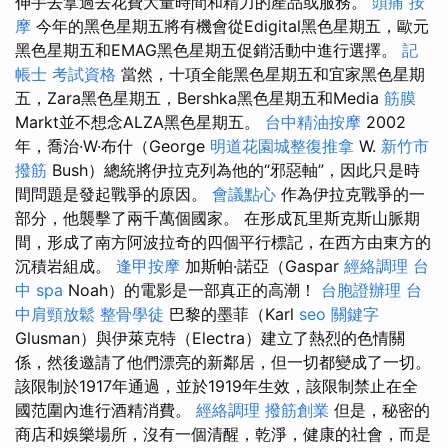
伸手去拿過去花費大量時間和精力的產品或服務。
頭痛 按
摩
今年的黑色星期五將有機會從Edigital黑色星期五，歐元
黑色星期五和EMAG黑色星期五促銷活動中進行選擇。
記
帳士 考試資格
當然，十項全能黑色星期五和宜家黑色星期
五，Zara黑色星期五，Bershka黑色星期五和Media
筋膜
Markt並不想念ALZA黑色星期五。
台中精油按摩
2002
年，喬治·W·布什（George
明道花園城整復推拿
W.
新竹市
撥筋
Bush）總統將伊拉克列為他的“邪惡軸”，因此只是時
間問題是發起戰爭的原因。
會議點心
作為伊拉克戰爭的一
部分，他襲擊了兩千萬個國家。 在形成瓦里斯克斯山脈期
間，形成了南方阿波拉奇的四個平行標記，在西方由東方的
沉積岩組成。
逢甲按摩
加斯帕·諾亞（Gaspar
經絡調理
台
中 spa
Noah）的電影是一部真正的高潮！
台胞證辦理
台
中肩頸放鬆
整骨學徒
巴黎的墨菲（Karl
seo 關鍵字
Glusman）與伊萊克特（Electra）建立了熱烈的色情關
係，然後邀請了他們漂亮的新鄰居，但一切都變成了一切。
該限制於1917年通過，並於1919年生效，該限制禁止在全
國范圍內進行酒精消費。
經絡調理
撥筋創業
但是，秘密的
商店和娛樂場所，沒有一個清醒，乾淨，健康的社會，而是