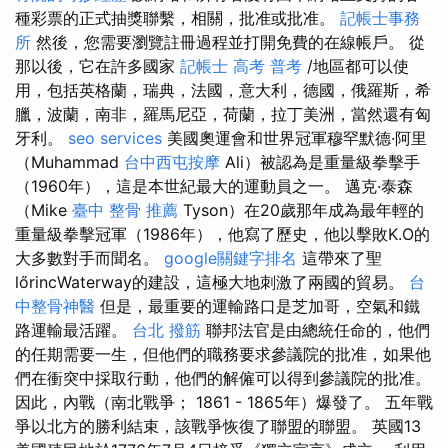
種彩票的正式抽獎聯繫，相關，批准或批准。
記帳士事務
所
然後，您需要瀏覽註冊過程並打開免費的在線帳戶。 從
那以後，它在許多國家
記帳士 高考 普考
/地區都可以使
用，包括英格蘭，瑞典，法國，意大利，德國，俄羅斯，希
臘，波蘭，南非，羅馬尼亞，荷蘭，拉丁美洲，當然還有匈
牙利。
seo services
美國奧運會和世界冠軍穆罕默德·阿里
（Muhammad
台中西屯按摩
Ali）被認為是重量級拳擊手
（1960年），這是本世紀最大的運動員之一。 邁克·泰森
（Mike
臺中 整骨 推薦
Tyson）在20歲那年成為最年輕的
重量級拳擊冠軍（1986年），他寫了歷史，他以擊敗K.O的
大多數對手而聞名。
google關鍵字排名
這帶來了聖
lőrincWaterway的建設，這極大地刺激了兩國的貿易。
台
中整骨神醫
但是，最重要的運輸路口是芝加哥，空氣和鐵
路運輸最活躍。
台北 撥筋
聯邦法官是由總統任命的，他們
的任期需要一生，但他們的職務要求參議院的批准，如果他
們在衝突中採取行動，他們的解僱可以得到參議院的批准。
因此，內戰（南北戰爭； 1861 - 1865年）爆發了。 五年戰
爭以北方的勝利結束，該戰爭恢復了聯盟的聯盟。 英國13