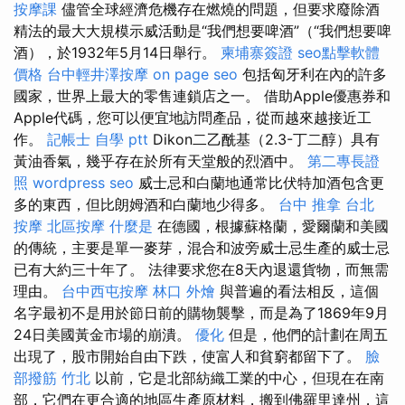
按摩課
儘管全球經濟危機存在燃燒的問題，但要求廢除酒
精法的最大大規模示威活動是“我們想要啤酒”（“我們想要啤
酒），於1932年5月14日舉行。
柬埔寨簽證
seo點擊軟體
價格
台中輕井澤按摩
on page seo
包括匈牙利在內的許多
國家，世界上最大的零售連鎖店之一。 借助Apple優惠券和
Apple代碼，您可以便宜地訪問產品，從而越來越接近工
作。
記帳士 自學 ptt
Dikon二乙酰基（2.3-丁二醇）具有
黃油香氣，幾乎存在於所有天堂般的烈酒中。
第二專長證
照
wordpress seo
威士忌和白蘭地通常比伏特加酒包含更
多的東西，但比朗姆酒和白蘭地少得多。
台中 推拿
台北
按摩
北區按摩
什麼是
在德國，根據蘇格蘭，愛爾蘭和美國
的傳統，主要是單一麥芽，混合和波旁威士忌生產的威士忌
已有大約三十年了。 法律要求您在8天內退還貨物，而無需
理由。
台中西屯按摩
林口 外燴
與普遍的看法相反，這個
名字最初不是用於節日前的購物襲擊，而是為了1869年9月
24日美國黃金市場的崩潰。
優化
但是，他們的計劃在周五
出現了，股市開始自由下跌，使富人和貧窮都留下了。
臉
部撥筋 竹北
以前，它是北部紡織工業的中心，但現在在南
部，它們在更合適的地區生產原材料，搬到佛羅里達州，這