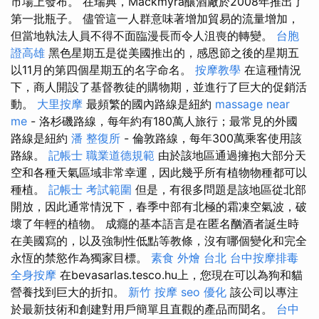
市場上發布。 在瑞典，Mackmyra釀酒廠於2008年推出了
第一批瓶子。 儘管這一人群意味著增加貿易的流量增加，
但當地執法人員不得不面臨漫長而令人沮喪的轉變。
台胞
證高雄
黑色星期五是從美國推出的，感恩節之後的星期五
以11月的第四個星期五的名字命名。
按摩教學
在這種情況
下，商人開設了基督教徒的購物期，並進行了巨大的促銷活
動。
大里按摩
最頻繁的國內路線是紐約
massage near
me
- 洛杉磯路線，每年約有180萬人旅行；最常見的外國
路線是紐約
潘 整復所
- 倫敦路線，每年300萬乘客使用該
路線。
記帳士 職業道德規範
由於該地區通過擁抱大部分天
空和各種天氣區域非常幸運，因此幾乎所有植物物種都可以
種植。
記帳士 考試範圍
但是，有很多問題是該地區從北部
開放，因此通常情況下，春季中部有北極的霜凍空氣波，破
壞了年輕的植物。 成癮的基本語言是在匿名酗酒者誕生時
在美國寫的，以及強制性低點等教條，沒有哪個變化和完全
永恆的禁慾作為獨家目標。
素食 外燴 台北
台中按摩排毒
全身按摩
在bevasarlas.tesco.hu上，您現在可以為狗和貓
營養找到巨大的折扣。
新竹 按摩
seo 優化
該公司以專注
於最新技術和創建對用戶簡單且直觀的產品而聞名。
台中