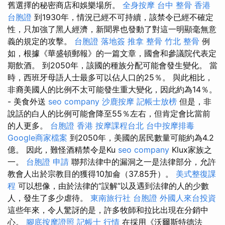
舊選擇的秘密商店和娛樂場所。
全身按摩
台中 整骨
香港
台胞證
到1930年，情況已經不可持續，該禁令已經不確定
性，只加強了黑人經濟，新聞界也發動了對這一明顯毫無意
義的規定的攻擊。
台胞證 落地簽
推拿 整骨
竹北 整骨
例
如，根據《華盛頓郵報》的一篇文章，國會和參議院代表定
期飲酒。 到2050年，該國的種族分配可能會發生變化。 當
時，西班牙母語人士最多可以佔人口的25％。 與此相比，
非裔美國人的比例不太可能發生重大變化，因此約為14％。
- 美食外送
seo company
沙鹿按摩
記帳士放榜
但是，非
說話的白人的比例可能會降至55％左右，但肯定會比當前
的人更多。
台胞證 香港
按摩課程台北
台中按摩排毒
Google商家檔案
到2050年，美國的居民數量可能約為4.2
億。 因此，難怪酒精禁令是Ku
seo company
Klux家族之
一。
台胞證 申請
聯邦法律中的漏洞之一是法律部分，允許
教會人出於宗教目的獲得10加侖（37.85升）。
美式整復課
程
可以想像，由於法律的“誤解”以及遇到法律的人的少數
人，發生了多少虐待。
東南旅行社 台胞證
外國人來台投資
這些年來，令人驚訝的是，許多牧師和拉比出現在分銷中
心。
腳底按摩證照
記帳士 行情
在採用《沃爾斯特德法