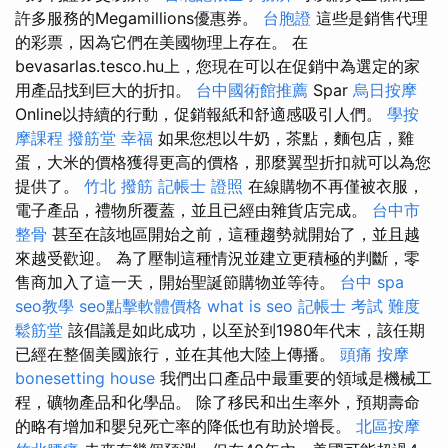
許多服務的Megamillions優惠券。
台胞證
這些是銷售代理
的彩票，因為它們在美國物理上存在。 在
bevasarlas.tesco.hu上，您現在可以在促銷中為選定的家
用產品找到巨大的折扣。
台中國術館推薦
Spar
烏日按摩
Online以持續的行動，促銷報紙和舒適感吸引人們。
學按
摩課程
撥筋堂 幸福
如果您想以牛奶，茶點，麵包店，雞
蛋，大米的價格獲得更高的價格，那麼翼型折扣就可以為您
提供了。
竹北 撥筋
記帳士 證照
在線購物不再僅被衣服，
電子產品，禮物所覆蓋，並且已經由雜貨店完成。
台中市
整骨
甚至在該地區開始之前，這種趨勢就開始了，並且越
來越受歡迎。 為了壓制這種情況並建立更積極的判斷，零
售商加入了這一天，開始聖誕節購物並等待。
台中 spa
seo教學
seo點擊軟體價格
what is seo
記帳士 考試 難度
鬆筋堂
該倡議是如此成功，以至於到1980年代末，該任期
已經在整個美國旅行，並在其他大陸上傳播。
頭痛 按摩
bonesetting house
我們出口產品中最重要的領域是機械工
程，礦物產品和化學品。 除了移民和出生率外，預期壽命
的略有增加和嬰兒死亡率的降低也有助於增長。
北區按摩