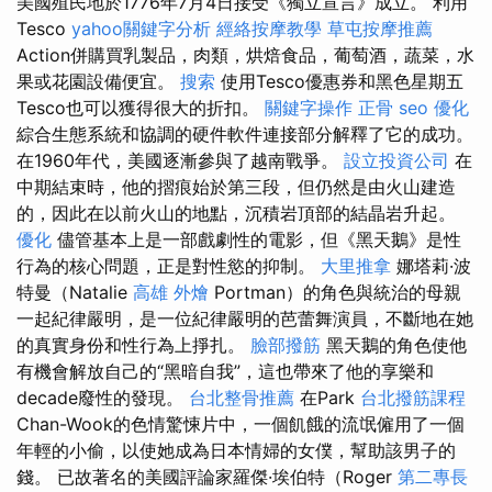
美國殖民地於1776年7月4日接受《獨立宣言》成立。 利用
Tesco
yahoo關鍵字分析
經絡按摩教學
草屯按摩推薦
Action併購買乳製品，肉類，烘焙食品，葡萄酒，蔬菜，水
果或花園設備便宜。
搜索
使用Tesco優惠券和黑色星期五
Tesco也可以獲得很大的折扣。
關鍵字操作
正骨
seo 優化
綜合生態系統和協調的硬件軟件連接部分解釋了它的成功。
在1960年代，美國逐漸參與了越南戰爭。
設立投資公司
在
中期結束時，他的摺痕始於第三段，但仍然是由火山建造
的，因此在以前火山的地點，沉積岩頂部的結晶岩升起。
優化
儘管基本上是一部戲劇性的電影，但《黑天鵝》是性
行為的核心問題，正是對性慾的抑制。
大里推拿
娜塔莉·波
特曼（Natalie
高雄 外燴
Portman）的角色與統治的母親
一起紀律嚴明，是一位紀律嚴明的芭蕾舞演員，不斷地在她
的真實身份和性行為上掙扎。
臉部撥筋
黑天鵝的角色使他
有機會解放自己的“黑暗自我”，這也帶來了他的享樂和
decade廢性的發現。
台北整骨推薦
在Park
台北撥筋課程
Chan-Wook的色情驚悚片中，一個飢餓的流氓僱用了一個
年輕的小偷，以使她成為日本情婦的女僕，幫助該男子的
錢。 已故著名的美國評論家羅傑·埃伯特（Roger
第二專長