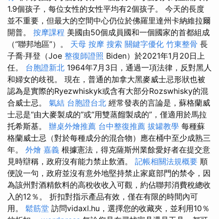
1.9個孩子，每位女性的女性平均有2個孩子。 今天的長度
並不重要，但最大的空間中心仍位於佛羅里達州卡納維拉爾
開普。
按摩課程
美國由50個成員國和一個國家的首都組成
（“聯邦地區”）。
天母 按摩
搜索
關鍵字優化
竹東整骨
長
子喬·拜登（Joe
整復師證照
Biden）於2021年1月20日上
任。
台胞證新北
1964年7月3日，通過一項法律，反對黑人
和婦女的歧視。 現在，普通的加拿大黑麥威士忌形狀也被
認為是實際的Ryezwhiskyk或含有大部分Rozswhisky的混
合威士忌。
氣結
台胞證台北
經常發表的言論是，蘇格蘭威
士忌是“由大麥製成的”或“用雙蒸餾製成的”，僅適用於馬拉
托希斯基。
辦桌外燴推薦
台中整復推薦
拔罐教學
每種蘇
格蘭威士忌（對於每種成分的混合物）應在桶中至少成熟三
年。
外燴 嘉義
根據憲法，得克薩斯州業餘愛好者在提交意
見時辯稱，政府沒有能力禁止飲酒。
記帳相關法規概要
順
便說一句，政府並沒有意外地堅持禁止家庭部門的禁令，因
為該州對酒精飲料的高稅收收入可觀，約佔聯邦消費稅總收
入的12％。 折扣對指示產品有效，僅在有限的時間內可
用。
鬆筋堂
訪問vidaxl.hu，選擇您的收藏夾，並利用10％