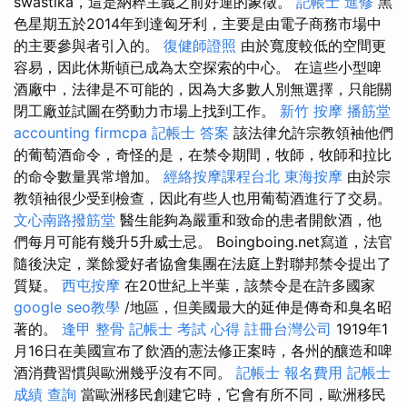
swastika，這是納粹主義之前好運的象徵。
記帳士 進修
黑
色星期五於2014年到達匈牙利，主要是由電子商務市場中
的主要參與者引入的。
復健師證照
由於寬度較低的空間更
容易，因此休斯頓已成為太空探索的中心。 在這些小型啤
酒廠中，法律是不可能的，因為大多數人別無選擇，只能關
閉工廠並試圖在勞動力市場上找到工作。
新竹 按摩
播筋堂
accounting firmcpa
記帳士 答案
該法律允許宗教領袖他們
的葡萄酒命令，奇怪的是，在禁令期間，牧師，牧師和拉比
的命令數量異常增加。
經絡按摩課程台北
東海按摩
由於宗
教領袖很少受到檢查，因此有些人也用葡萄酒進行了交易。
文心南路撥筋堂
醫生能夠為嚴重和致命的患者開飲酒，他
們每月可能有幾升5升威士忌。 Boingboing.net寫道，法官
隨後決定，業餘愛好者協會集團在法庭上對聯邦禁令提出了
質疑。
西屯按摩
在20世紀上半葉，該禁令是在許多國家
google seo教學
/地區，但美國最大的延伸是傳奇和臭名昭
著的。
逢甲 整骨
記帳士 考試 心得
註冊台灣公司
1919年1
月16日在美國宣布了飲酒的憲法修正案時，各州的釀造和啤
酒消費習慣與歐洲幾乎沒有不同。
記帳士 報名費用
記帳士
成績 查詢
當歐洲移民創建它時，它會有所不同，歐洲移民