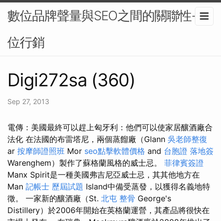
數位品牌聲量與SEO之間的關聯性-數
位行銷
Digi272sa (360)
Sep 27, 2013
電傳：美國最終可以趕上匈牙利：他們可以使家居釀酒廠合
法化 在法國的布雷塔尼，兩個蒸餾廠（Glann
吳老師整復
ar
按摩師證照班
Mor
seo點擊軟體價格
and
台胞證 落地簽
Warenghem）製作了蘇格蘭風格的威士忌。
菲律賓簽證
Manx Spirit是一種美國弗吉尼亞威士忌，其其他地方在
Man
記帳士 歷屆試題
Island中備受蒸發，以獲得名義地特
徵。 一家新的釀酒廠（St.
北屯 整骨
George's
Distillery）於2006年開始在英格蘭運營，其產品將很快在