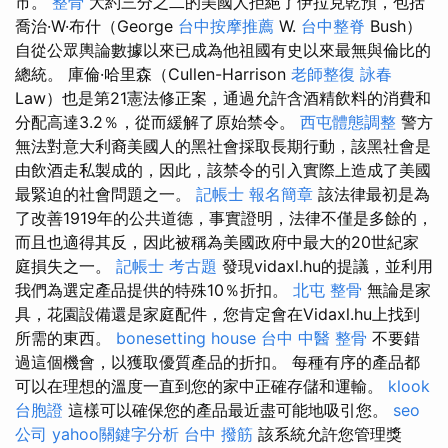
市。
整骨
大約三分之二的美國人拒絕了伊拉克乾預，包括
喬治·W·布什（George
台中按摩推薦
W.
台中整脊
Bush）
自從公眾輿論數據以來已成為他祖國有史以來最無與倫比的
總統。 庫倫·哈里森（Cullen-Harrison
老師整復 詠春
Law）也是第21憲法修正案，通過允許含酒精飲料的消費和
分配高達3.2％，從而緩解了原始禁令。
西屯體態調整
警方
無法對意大利裔美國人的黑社會採取長期行動，該黑社會是
由飲酒走私製成的，因此，該禁令的引入實際上造成了美國
最緊迫的社會問題之一。
記帳士 報名簡章
該法律最初是為
了改善1919年的公共道德，事實證明，法律不僅是多餘的，
而且也適得其反，因此被稱為美國政府中最大的20世紀家
庭損失之一。
記帳士 考古題
發現vidaxl.hu的提議，並利用
我們為選定產品提供的特殊10％折扣。
北屯 整骨
無論是家
具，花園設備還是家庭配件，您肯定會在Vidaxl.hu上找到
所需的東西。
bonesetting house
台中 中醫 整骨
不要錯
過這個機會，以獲取優質產品的折扣。 每種有序的產品都
可以在理想的溫度一直到您的家中正確存儲和運輸。
klook
台胞證
這樣可以確保您的產品最近盡可能地吸引您。
seo
公司
yahoo關鍵字分析
台中 撥筋
該系統允許您管理獎