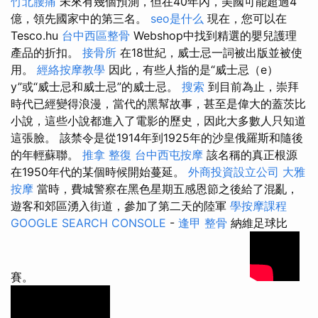
竹北腰痛
未來有幾個預測，但在40年內，美國可能超過4
億，領先國家中的第三名。
seo是什么
現在，您可以在
Tesco.hu
台中西區整骨
Webshop中找到精選的嬰兒護理
產品的折扣。
接骨所
在18世紀，威士忌一詞被出版並被使
用。
經絡按摩教學
因此，有些人指的是“威士忌（e）
y”或“威士忌和威士忌”的威士忌。
搜索
到目前為止，崇拜
時代已經變得浪漫，當代的黑幫故事，甚至是偉大的蓋茨比
小說，這些小說都進入了電影的歷史，因此大多數人只知道
這張臉。 該禁令是從1914年到1925年的沙皇俄羅斯和隨後
的年輕蘇聯。
推拿 整復
台中西屯按摩
該名稱的真正根源
在1950年代的某個時候開始蔓延。
外商投資設立公司
大雅
按摩
當時，費城警察在黑色星期五感恩節之後給了混亂，
遊客和郊區湧入街道，參加了第二天的陸軍
學按摩課程
GOOGLE SEARCH CONSOLE
-
逢甲 整骨
納維足球比
賽。