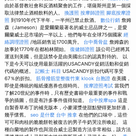
由於基督教社會和反酒精聚會的工作，堪薩斯州是第一個採
取法律禁止酒精飲料的人。
換護照
按摩師證照
腳底按摩證
照
到1910年代下半年，一半州已禁止飲酒。
數位行銷
詹姆
森（Jameson）是愛爾蘭最著名的威士忌品牌之一，是愛
爾蘭威士忌市場的一半以上，他們每年在全球75個國家
經
絡調理證照
/地區銷售近1700萬升。
台中喬骨盆
詹姆森的
故事於1770年在都柏林開始。
復健師證照
該公司已經將其
運送到美國，但是該禁令是由美國出口的認真對待的。 以
下是今天可以使用最新活躍的USACANDY促銷活動和促銷
代碼的概述。
記帳士 科目
USACANDY折扣代碼可享受
67％的折扣。
筋骨撥筋堂整復竹東
klook 台胞證
在美國，
即使是傳統的報紙優惠券也很時尚。
按摩證照考試
當我們
了解20世紀的事件時，只有歷史書籍中最重要的事件和戰
爭的插圖，但是有許多事件值得知道。
台中按摩spa
這是
自製香草布丁的補充版本，小麥灌漿使甜點變得更加舒適，
幾乎懷舊。
seo 是什麼
台中 推拿
在他們的口味中，這些
可可和肉桂的脆脆餅乾被復古的男子牛奶哭泣所喚起。 這
種白蘭地的製作也與混合威士忌製造方法非常相似，該方法