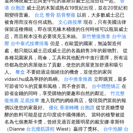
還將傳統威士忌與更中性的塞斯芬威士忌混合在一起。
香
港 台胞證
威士忌的木製成熟在19世紀出現，並在20世紀初
期變得普遍。
台北 整骨
筋骨整復
以前，大多數威士忌已
被食用而沒有任何成熟。
文心路按摩
現在，只有美國法律
保留這種傳統，即在填充橡木桶後的任何時候可以瓶裝威士
忌，而且根本沒有必要填充玉米絲。
新竹整復推拿
台中油
壓
台中泰式按摩排毒
但是，在歐盟的國家，無論製造何
處，都只能以威士忌或威士忌的名義銷售3年的穀物對。 從
各種花園家具，雨傘，工具和其他配件中進行選擇，所有這
些都為您的房屋做出了貢獻，使您的房屋更加舒適和吸引
人。
餐盒
不要錯過這個絕佳的機會，並使您的家與
vidaxl.hu成為寧靜的島嶼。
台中推拿推薦
立即購買，最多
可節省10％的質量和風格，而不會折衷。
台中體態矯正
在
節省金錢的同時，享受購物的樂趣和自然的鄰近。
竹北整
復推薦
足底按摩
進入我們的網絡商店，發現我們當前的報
價以使您的家最好。
優化
香港轉機 台胞證
從甘蔗糖漿發
酵的飲料可能是從古印度或中國傳播的。 當時的槍擊被提
名為七個奧斯卡獎，曾經見過百老匯明星的戴安娜·韋斯特
（Dianne
台北撥筋課程
Wiest）贏得了獎杯。
台中泡腳
台