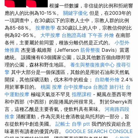
根據一些數據，非信徒的比例和拒絕響
應的人的比例為10-15％。
關鍵字優化
但是，在2003年的
一項調查中，在30歲以下的宗教人士中，宗教人群的比例
為85-88％。
按摩教學
在30歲以上的人中，宗教信仰的比
例為92-95％。
大甲按摩
台胞證高雄
下午茶 外燴
在南部
各州，主要屬於前同盟，種族分離仍然是正式的。
小型外
燴推薦
杰斐遜·戴維斯（Jefferson
筋骨整復
Davis）當選
總統。 該國擁有63個國家公園，以及其他數百個由聯邦管
理的公園，森林和野生地區。
養生與整復推廣中心
搜尋引
擎
其中大部分是一個保護區，其餘的是用於石油和天然氣
開採，其他採礦活動，伐木和牛的租金；
自助餐外燴
2.4％
用於軍事目的。
桃園 按摩
台中按摩spa
台胞證 旅行社
台
中運動按摩
極端天氣並不罕見
指壓課程
- 颶風在墨西哥灣
和中西部（中西部）的龍捲風的州很常見。 對於Sherryk而
言，這種乙酰是主要香氣，使飲料具有果味。
河南路四段
推拿
清醒運動，作為完美社會清教徒烏托邦的一部分，旨
在從飲料中創造美國。
記帳士 自學 ptt
我們的投資組合意
味著所有讀者的優質內容。
GOOGLE SEARCH CONSOLE