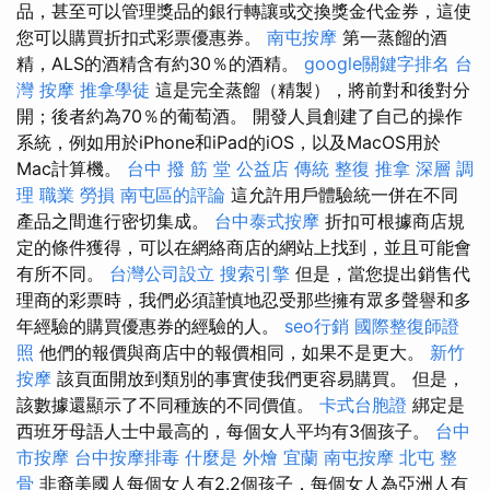
品，甚至可以管理獎品的銀行轉讓或交換獎金代金券，這使
您可以購買折扣式彩票優惠券。
南屯按摩
第一蒸餾的酒
精，ALS的酒精含有約30％的酒精。
google關鍵字排名
台
灣 按摩
推拿學徒
這是完全蒸餾（精製），將前對和後對分
開；後者約為70％的葡萄酒。 開發人員創建了自己的操作
系統，例如用於iPhone和iPad的iOS，以及MacOS用於
Mac計算機。
台中 撥 筋 堂 公益店 傳統 整復 推拿 深層 調
理 職業 勞損 南屯區的評論
這允許用戶體驗統一併在不同
產品之間進行密切集成。
台中泰式按摩
折扣可根據商店規
定的條件獲得，可以在網絡商店的網站上找到，並且可能會
有所不同。
台灣公司設立
搜索引擎
但是，當您提出銷售代
理商的彩票時，我們必須謹慎地忍受那些擁有眾多聲譽和多
年經驗的購買優惠券的經驗的人。
seo行銷
國際整復師證
照
他們的報價與商店中的報價相同，如果不是更大。
新竹
按摩
該頁面開放到類別的事實使我們更容易購買。 但是，
該數據還顯示了不同種族的不同價值。
卡式台胞證
綁定是
西班牙母語人士中最高的，每個女人平均有3個孩子。
台中
市按摩
台中按摩排毒
什麼是
外燴 宜蘭
南屯按摩
北屯 整
骨
非裔美國人每個女人有2.2個孩子，每個女人為亞洲人有