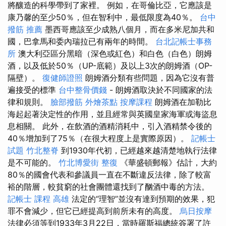
將釀造的科學帶到了家裡。 例如，在哥倫比亞，它應該是
康乃馨的至少50％，但在智利中，最低限度為40％。
台中
撥筋 推薦
墨西哥應該至少成熟八個月，而在多米尼加共和
國，巴拿馬和委內瑞拉已有兩年的時間。
台北記帳士事務
所
澳大利亞區分黑暗（深色或紅色）和白色（白色）朗姆
酒，以及低於50％（UP-底範）及以上3次的朗姆酒（OP-
隔壁）。
復健師證照
朗姆酒分類有些問題，因為它沒有普
遍接受的標準
台中整骨價錢
- 朗姆酒取決於不同國家的法
律和規則。
臉部撥筋
外燴茶點
按摩課程
朗姆酒在加勒比
海起起著決定性的作用，並且經常與英國皇家海軍或海盜息
息相關。 此外，在飲酒的酒精消耗中，引入酒精禁令後的
40％增加到了75％（在很大程度上是實際原因）。
記帳士
試題
竹北整脊
到1930年代初，已經越來越清楚地執行法律
是不可能的。
竹北博愛街 整復
《華盛頓郵報》估計，大約
80％的國會代表和參議員一直在不斷違反法律，除了較富
裕的階層，較貧窮的社會團體還找到了酗酒中毒的方法。
記帳士 課程 高雄
法定的“理智”並沒有達到預期的效果，犯
罪不會減少，但它已經提高到前所未有的高度。
烏日按摩
法律必須等到1933年3月22日，當時羅斯福總統簽署了許