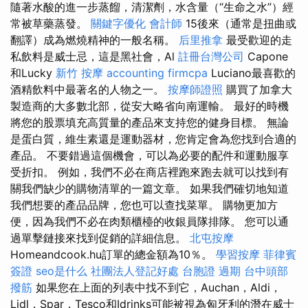
隨著水酸的進一步蒸餾，清潔劑，水含量（“生命之水”）經
常被草藥蒸發。
關鍵字優化
會計師
15後來（通常是扭曲或
翻譯）成為燃燒精神的一般名稱。
后里推拿
最受歡迎的走
私飲料是威士忌，這是黑社會，Al
註冊台灣公司
Capone
和Lucky
新竹 按摩
accounting firmcpa
Luciano最喜歡的
酒精飲料中最著名的人物之一。
按摩師證照
購買了加拿大
製造商的大多數北部，從安大略省向南運輸。 最好的時機
將您的股票填充高質量的產品來支持您的健身目標。 無論
是蛋白質，維生素還是運動器材，您肯定會為您找到合適的
產品。 不要錯過這個機會，可以為必要的配件和運動服享
受折扣。 例如，我們不必在商店裡跑來跑去就可以找到有
關我們缺少的購物清單的一篇文章。 如果我們確切地知道
我們想要的產品品牌，您也可以查找菜單。 購物更加方
便，因為我們不必在肉類櫃檯的收銀員隊排隊。 您可以通
過單擊鏈接來找到促銷的詳細信息。
北屯按摩
Homeandcook.hu訂單的總金額為10％。
學習按摩
菲律賓
簽證
seo是什么
社團法人登記好處
台胞證 過期
台中頭部
撥筋
如果您在上面的列表中找不到它，Auchan，Aldi，
Lidl，Spar，Tesco和Idrinks可能被視為匈牙利的潛在威士