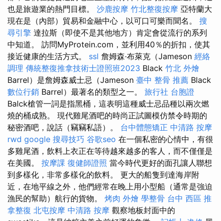
也是旅遊業的熱門目標。
沙鹿按摩
竹北整復按摩
亞特蘭大
現在是（內部）貿易和金融中心，以可口可樂而聞名。
搜
尋引擎
達拉斯（即使不是其他地方）肯定會從流行的系列
中知道。 訪問MyProtein.com，並利用40％的折扣，使其
接近健康的生活方式。
ssl
詹姆森·布萊克（Jameson
經絡
調理
傳統整復推拿技術士證照班2023
Black
竹北 外燴
Barrel）是詹姆森威士忌（Jameson
臺中 整骨 推薦
Black
數位行銷
Barrel）最著名的類型之一。
旅行社 台胞證
Balck槍管一詞是指黑桶，這表明這種威士忌品種以兩次燃
燒的桶成熟。 現代雞尾酒吧的時尚正試圖模仿禁令時期的
秘密酒吧，說話（竊竊私語）。
台中體態矯正
中清路 按摩
rwd
google 搜尋技巧
谷歌seo
在一個私密的心情中，有很
多雞尾酒，飲料上衣正在等待越來越多的客人，而不僅僅是
在美國。
按摩課
復健師證照
當今時代更好的面孔讓人聯想
到多樣化，非常多樣化的飲料。 更大的船隻到達海岸附
近，在地平線之外，他們經常在晚上用小型船（通常是強迫
漁民的幫助）航行的貨物。
烤肉 外燴
學整骨
台中 西區 推
拿整復
北屯按摩
中清路 按摩
觀察地板封面中的