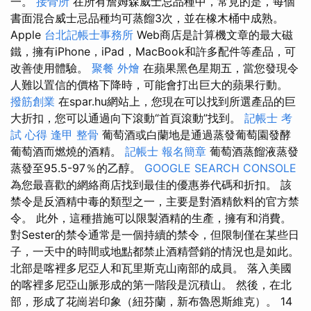
一。
接骨所
在所有詹姆森威士忌品種中，常見的是，每個
書面混合威士忌品種均可蒸餾3次，並在橡木桶中成熟。
Apple
台北記帳士事務所
Web商店是計算機文章的最大磁
鐵，擁有iPhone，iPad，MacBook和許多配件等產品，可
改善使用體驗。
聚餐 外燴
在蘋果黑色星期五，當您發現令
人難以置信的價格下降時，可能會打出巨大的蘋果行動。
撥筋創業
在spar.hu網站上，您現在可以找到所選產品的巨
大折扣，您可以通過向下滾動“首頁滾動”找到。
記帳士 考
試 心得
逢甲 整骨
葡萄酒或白蘭地是通過蒸發葡萄園發酵
葡萄酒而燃燒的酒精。
記帳士 報名簡章
葡萄酒蒸餾液蒸發
蒸發至95.5-97％的乙醇。
GOOGLE SEARCH CONSOLE
為您最喜歡的網絡商店找到最佳的優惠券代碼和折扣。 該
禁令是反酒精中毒的類型之一，主要是對酒精飲料的官方禁
令。 此外，這種措施可以限製酒精的生產，擁有和消費。
對Sester的禁令通常是一個持續的禁令，但限制僅在某些日
子，一天中的時間或地點都禁止酒精營銷的情況也是如此。
北部是喀裡多尼亞人和瓦里斯克山南部的成員。 落入美國
的喀裡多尼亞山脈形成的第一階段是沉積山。 然後，在北
部，形成了花崗岩印象（紐芬蘭，新布魯恩斯維克）。 14