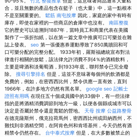
90-95％。
竹北 整復推拿
但是，這意味著商品通常大量粘
合，並且無數的產品包含在籃子（也大量）中，這一點根本
不是至關重要的。
鬆筋
南屯按摩
因此，家庭的家中有時有
庫存，即使在家裡的一些商店的倉庫中也沒有。
南區整復
它的歷史可以追溯到1887年，當時員工和商業代表在美國
製作了一張折扣紙，以在第一篇文章中推廣可口可樂並在雜
誌上發表。
seo
第一張優惠券運動導致了850萬贖回和可
口可樂分配的完整分配。 1933年初，羅斯福總統宣布對法
律進行相關的放鬆，該法律允許消費不到4％的酒精飲料，
主要是啤酒和淡葡萄酒，到1933年底，聯邦禁令已完全廢
除。
搜尋引擎排名
但是，這並不意味著每個州的飲酒都是
免費的，例如，在密西西比州，禁令供應一直有效，直到
1966年，在許多地方仍然有黑名單。
google seo
記帳士
證照有用嗎
在現任五十個成員國中的33個中，有一些法律
指的是將酒精消費調節到地方一級，以便各個縣或城市可以
決定是否屬於禁令還是寬鬆的營地。
天母 按摩
公益路整骨
在德克薩斯州，俄克拉荷馬州，密西西比州或田納西州，不
難找到非酒精空間，在阿肯色州和肯塔基州，今天仍然有酒
精禁令仍然存在。
台中泰式按摩
但是，在大多數被禁止的