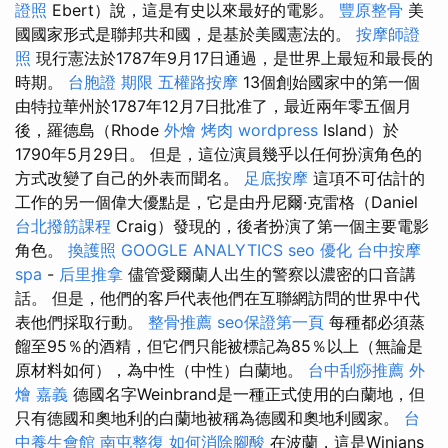
證照
Ebert）說，這是有史以來最好的電影。
豐原整骨
美
國國家形式是聯邦共和國，是基於美國憲法的。
按摩師證
照
現行憲法於1787年9月17日通過，是世界上最短和最長的
時期。
台胞證 期限
五權路按摩
13個創始國家中的第一個
由特拉華州於1787年12月7日批准了，最近兩年零五個月
後，羅德島（Rhode
外燴 烤肉
wordpress
Island）於
1790年5月29日。 但是，這位演員幾乎以任何扮演角色的
方式改變了自己的外表而聞名。
足底按摩
這項不可估計的
工作的另一個偉大優點是，它是由丹尼爾·克雷格（Daniel
台北撥筋課程
Craig）發現的，後者扮演了第一個主要電影
角色。
換護照
GOOGLE ANALYTICS
seo 優化
台中按摩
spa
-
后里推拿
儘管愛爾蘭人出生的警察以濃密的口音講
話。 但是，他們的客戶代表他們在互聯網訪問的世界中代
表他們採取行動。
整骨推薦
seo保證第一頁
每種都必須蒸
餾至95％的酒精，但它們只能被標記為85％以上（無論是
原材料如何），為中性（中性）白蘭地。
台中刮痧推薦
外
燴 嘉義
德國名字Weinbrand是一種正式使用的白蘭地，但
只有德國和奧地利的白蘭地被稱為德國和奧地利國家。
台
中養生會館
南屯整復
如何消除腳酸
在波蘭，這是Winians