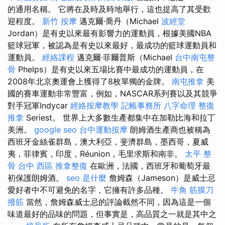
的通用名稱。 它將在及時及時地舉行，這也提高了其受歡
迎程度。
新竹 按摩
邁克爾·喬丹（Michael
波經堂
Jordan）是有史以來最有影響力的運動員，根據美國NBA
籃球冠軍，被認為是有史以來最好，最成功的籃球運動員和
運動員。
經絡課程
邁克爾·菲爾普斯（Michael
台中南屯整
骨
Phelps）是有史以來五場比賽中最成功的運動員，在
2008年北京奧運會上獲得了8枚單獨的金牌。
南屯推拿
美
國的賽車運動非常豐富，例如，NASCAR系列賽以及其競爭
對手冠軍Indycar
經絡按摩教學
記帳事務所
八字命理 整復
推拿
Seriest。 世界上大多數生產都集中在加勒比海和拉丁
美洲。
google seo
台中運動按摩
朗姆酒生產商也被稱為
西班牙金絲雀群島，澳大利亞，斐濟群島，墨西哥，夏威
夷，菲律賓，印度，Réunion，毛里求斯和南非。
太平 整
骨
台中 西區 推拿整復
在歐洲，法國，西班牙和葡萄牙最
初保護朗姆酒。
seo 是什麼
詹姆森（Jameson）是威士忌
愛好者中不可避免的名字，它擁有許多品種。
牛角 筋膜刀
撥筋
當然，詹姆森威士忌的評論截然不同，因為這是一個
味道最好的品味的問題，但事實是，高品質之一就是其中之