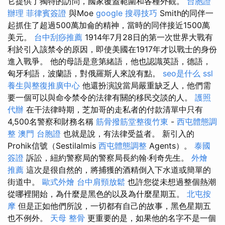
它提供了獨特的訪問，國家覆蓋範圍和各種外觀。
台胞證
辦理
菲律賓簽證
與Moe
google 搜尋技巧
Smith的同伴一
起抓住了超過500萬加侖的精神，當時的同伴接近1500萬
美元。
台中刮痧推薦
1914年7月28日的第一次世界大戰有
利於引入該禁令的原因，即使美國在1917年才以戰士的身份
進入戰爭。 他的母語是意第緒語，他也認識英語，德語，
匈牙利語，波蘭語，對俄羅斯人來說有點。
seo是什么
ssl
養生與整復推廣中心
他還扮演說當局嚴重缺乏人，他們需
要一個可以與命令禁令的法律有關的移民交談的人。
護照
代辦
在干法律時期，芝加哥的走私者的付款清單中只有
4,500名警察和財務名稱
筋骨撥筋堂整復竹東
-
西屯體態調
整
澳門 台胞證
也就是說，有法律受益者。 新引入的
Prohik信號（Sestilalmis
西屯體態調整
Agents）。
泰國
簽證
訴訟，紐約警察局的警察局長約翰·利奇先生。
外燴
推薦
這次是很自然的，將捕獲的酒精倒入下水道或簡單的
街道中。
歐式外燴
台中肩頸放鬆
也許您從未想過整個熱潮
從哪裡開始，為什麼是黑色的以及為什麼星期五。
北屯按
摩
但是正如他們所說，一切都有自己的故事，黑色星期五
也不例外。
天母 整骨
更重要的是，如果他的名字不是一個