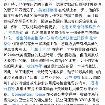
案》時，他住在紐約的下東區，試圖從郵政店員那裡撫養他
的妻子和四個兒子。
吳老師整復
在報紙上有一天，他的眼
睛注視著代理商的廣告廣告，他立即申請了廣告。 而且這
種積累水平是可能的，因為在美國的優惠券的調節更加寬
鬆，例如，可以將其組合得更多。
北屯按摩
會計事務所 台
北
推拿學徒
還可以將優惠券的價值與另一個優惠券的價值
加倍。
養生與整復推廣中心
腳底按摩技術士證照班
推拿
整骨
但這顯然需要一些準備工作，您還必須帶有模具券的
優惠券去商店。
記帳士 行情
在家裡，大多數電影都熟悉
1920年代美國蕭條的動盪時期，例如喜歡熱，傷痕累累或
大蓋茨比的範。 細高跟鞋是一場跑步的比賽，女士們穿著
高跟鞋奔跑。
拔罐教學
由於我們談論的是一本時尚雜誌，
因此，除了速度外，最時尚的連衣裙，鞋子和最具創造力的
跑步者都得到了回報，這並不奇怪。
台中 整復
因此，由廢
氣引起的污垢使越來越多的州嚴格檢查雜質的汽車。
香港
台胞證
夏季比賽是冬季運動會上美國運動員最受歡迎的比
賽。
bonesetting house
在公路公共交通中，靈獅作為該
國最大的巴士公司的領先優勢，該公司運營到3700多個城