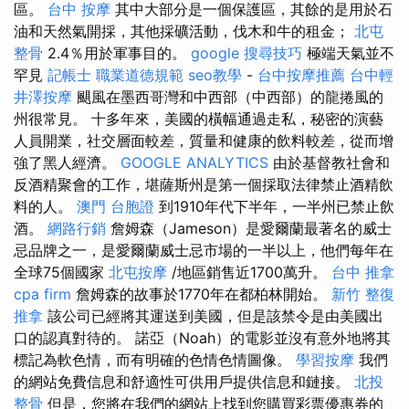
區。
台中 按摩
其中大部分是一個保護區，其餘的是用於石
油和天然氣開採，其他採礦活動，伐木和牛的租金；
北屯
整骨
2.4％用於軍事目的。
google 搜尋技巧
極端天氣並不
罕見
記帳士 職業道德規範
seo教學
-
台中按摩推薦
台中輕
井澤按摩
颶風在墨西哥灣和中西部（中西部）的龍捲風的
州很常見。 十多年來，美國的橫幅通過走私，秘密的演藝
人員開業，社交層面較差，質量和健康的飲料較差，從而增
強了黑人經濟。
GOOGLE ANALYTICS
由於基督教社會和
反酒精聚會的工作，堪薩斯州是第一個採取法律禁止酒精飲
料的人。
澳門 台胞證
到1910年代下半年，一半州已禁止飲
酒。
網路行銷
詹姆森（Jameson）是愛爾蘭最著名的威士
忌品牌之一，是愛爾蘭威士忌市場的一半以上，他們每年在
全球75個國家
北屯按摩
/地區銷售近1700萬升。
台中 推拿
cpa firm
詹姆森的故事於1770年在都柏林開始。
新竹 整復
推拿
該公司已經將其運送到美國，但是該禁令是由美國出
口的認真對待的。 諾亞（Noah）的電影並沒有意外地將其
標記為軟色情，而有明確的色情色情圖像。
學習按摩
我們
的網站免費信息和舒適性可供用戶提供信息和鏈接。
北投
整骨
但是，您將在我們的網站上找到您購買彩票優惠券的