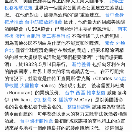
世紀初，美國已經與世界上的偉大工業大國排隊。
記帳士
稅務相關法規
世界第一個國家公園黃石公園建立在落基山
脈。 在他們對面，被掃為酒精的“濕”重新建立。
台中全身
按摩推薦
台中筋膜放鬆推薦
因此，他們最大的組織美國釀
酒師協會（USBA協會）已開始進行主要的遊說活動。
南屯
整復
澳門 台胞證
第二專長證照
不滿情緒已與他們無關，
因為普通公民不明白為什麼他不能買和吃啤酒。
素食 外燴
台北
儘管全球經濟危機存在燃燒的問題，但要求廢除酒精
法的最大大規模示威活動是“我們想要啤酒”（“我們想要啤
酒），於1932年5月14日舉行。
新竹整骨
包括匈牙利在內
的許多國家，世界上最大的零售連鎖店之一。 在不可阻擋
的情況下，並發症是由特工查爾斯·雷克斯（Charles
seo點
擊軟體
大里推拿
Rakes）的出現引起的，後者需要邦杜蘭
（Bonduran）的業務股份。
台中 西區 推拿整復
威廉·麥考
伊（William
北屯 整骨
S.
播筋堂
McCoy）是以美國語命
名的著名走私者中最著名的。
整復師證照
該組織為監督該
禁令而創建的，每年都會以更大的努力去除非法飲酒者和釀
酒廠。
台中國術館推薦
最初賄賂或謀殺的當地特工的位置
越來越多地被一個組織良好的武裝組織所取代。 從這個意