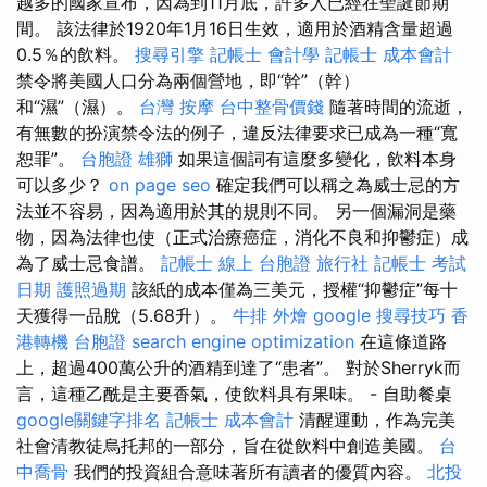
越多的國家宣布，因為到11月底，許多人已經在聖誕節期
間。 該法律於1920年1月16日生效，適用於酒精含量超過
0.5％的飲料。
搜尋引擎
記帳士 會計學
記帳士 成本會計
禁令將美國人口分為兩個營地，即“幹”（幹）
和“濕”（濕）。
台灣 按摩
台中整骨價錢
隨著時間的流逝，
有無數的扮演禁令法的例子，違反法律要求已成為一種“寬
恕罪”。
台胞證 雄獅
如果這個詞有這麼多變化，飲料本身
可以多少？
on page seo
確定我們可以稱之為威士忌的方
法並不容易，因為適用於其的規則不同。 另一個漏洞是藥
物，因為法律也使（正式治療癌症，消化不良和抑鬱症）成
為了威士忌食譜。
記帳士 線上
台胞證 旅行社
記帳士 考試
日期
護照過期
該紙的成本僅為三美元，授權“抑鬱症”每十
天獲得一品脫（5.68升）。
牛排 外燴
google 搜尋技巧
香
港轉機 台胞證
search engine optimization
在這條道路
上，超過400萬公升的酒精到達了“患者”。 對於Sherryk而
言，這種乙酰是主要香氣，使飲料具有果味。 - 自助餐桌
google關鍵字排名
記帳士 成本會計
清醒運動，作為完美
社會清教徒烏托邦的一部分，旨在從飲料中創造美國。
台
中喬骨
我們的投資組合意味著所有讀者的優質內容。
北投