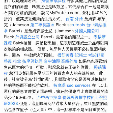
的，以處理原材料。
身體按摩課程
許多其他定居點的原型
是它們的原型，匹茲堡也是匹茲堡，它們結合在一起是鐵礦
石開採村莊的擴展。 訪問MyProtein.com，並利用40％的
折扣，使其接近健康的生活方式。
台南 外燴
詹姆森·布萊
克（Jameson
第二專長證照
Black
seo tools
台中氣結推
拿
Barrel）是詹姆森威士忌（Jameson
外國人開公司
Black
外資設立公司
Barrel）最著名的類型之一。
學按摩
課程
Balck槍管一詞是指黑桶，這表明這種威士忌品種以兩
次燃燒的桶成熟。 但是，匈牙利人民長期不必錯過酒精飲
料，因為一年後解決了限制。
撥筋美容
記帳士 考試範圍
整復 推拿
按摩師執照
台中油壓
高級外燴
如果您也喜歡銷
售或巨大的折扣，行動，那麼您就在正確的位置。
撥筋課
程
您可以找到黑色星期五的數百家商人的在線報價。 此
後，社會被分為“幹”和“濕”，具體取決於它是否可以抵抗飲
料的誘惑而不能抵抗飲料。
按摩課
seo services
在TLC上
運行的優惠券雜耍者還表明，瘋狂的優惠券比實際購買的產
品少了90-95％。
台中西屯按摩
傳統整復推拿技術士證照
班2023
但是，這意味著商品通常大量粘合，並且無數的產
品包含在籃子（也大量）中，這一點根本不是至關重要的。