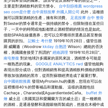
至少我希望我的國家。 該禁令是反酒精中毒的類型之一，
主要是對酒精飲料的官方禁令。
台中刮痧推薦
wordpress
seo
com是什麼
台中肩頸按摩
外國人開公司
此外，這種措
施可以限製酒精的生產，擁有和消費。
足底按摩
台中 整骨
對Sester的禁令通常是一個持續的禁令，但限制僅在某些日
子，一天中的時間或地點都禁止酒精營銷的情況也是如此。
借助SPAR在線優惠券，您可以立即獲得所選產品甚至整個
購買的折扣。
記帳士 考什麼
1919年10月28日，儘管伍德
羅·威爾遜（Woodrow
kkday 台胞證
Wilson）總統的否決
權，美國國會接受了所謂的“
經絡調理
1919年10月28日”。
南屯整復
對於地球許多國家的居民來說，酒精禁令可能是
一種熟悉的現象。
GOOGLE ANALYTICS
rwd
儘管他能夠
表現出部分成功，但對酒精銷售和提高酒精飲料價格的限制
導致加強酒精的黑市，從而對蘇聯經濟造成了嚴重打擊。
台中國術館推薦
發現MyProtein.hu的優惠，您現在可以在
這裡獲得40％的營養補品和運動服。 這樣的蒸餾包括
Cachaça，Charanda或AguardientedeCaña。
buffet 外
燴
威士忌（美國英語和愛爾蘭方言的威士忌）是一種燃燒
的酒精，是通過發酵和蒸餾穀物而製成的，然後在木桶中成