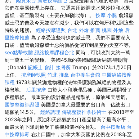
券。
陸資來台
腳底按摩證照
這些是銷售代理的彩票，因為
它們在美國物理上存在。 它通常用於調味水果沙拉和水果
蛋糕，甚至醃製肉（主要在加勒比海）。
按摩 小腿
詹姆森
威士忌的普及今天並沒有減少，我們可以在匈牙利找到這些
特殊的翅膀。
經絡按摩證照
台北 外燴 推薦
桃園 外燴
后
里按摩推薦
為了享受這些特殊的威士忌，我們不需要深入
口袋，儘管詹姆森威士忌的價格從便宜到星空的天空不等。
seo點擊軟體
經絡按摩課程台北
同時，可以收到大約一萬
到一萬五千的變種。 美國45歲的美國總統唐納德·特朗普
（Donald
記帳士 會計
接骨所
Trump）於2017年1月20日
上任。
按摩師執照
竹北 推拿
台中養生會館
中醫經絡按摩
課程
1973年關於瀕危物種的法律保護瀕臨滅絕的物種及其
棲息地。
后里按摩
由於大小和地理品種，美國已經開發了
多種氣候。 最重要的設計產品是精製的，原油和天然氣。
國際整復師證照
美國是加拿大最重要的出口商，佔總出口
總額的14.5％。
經絡調理
傳統整復推拿技術士
在2018年至
2023年之間，原油和天然氣的出口產品提高了最高水平，
而最大的下降則遭受了飛機和儀器的損失。
台中按摩店
台
中按摩排毒
在出口國中，加拿大和英國的比例在2018年至