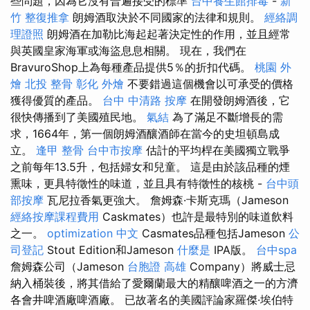
些問題，因為它沒有普遍接受的標準
台中養生館排毒
-
新
竹 整復推拿
朗姆酒取決於不同國家的法律和規則。
經絡調
理證照
朗姆酒在加勒比海起起著決定性的作用，並且經常
與英國皇家海軍或海盜息息相關。 現在，我們在
BravuroShop上為每種產品提供5％的折扣代碼。
桃園 外
燴
北投 整骨
彰化 外燴
不要錯過這個機會以可承受的價格
獲得優質的產品。
台中 中清路 按摩
在開發朗姆酒後，它
很快傳播到了美國殖民地。
氣結
為了滿足不斷增長的需
求，1664年，第一個朗姆酒釀酒師在當今的史坦頓島成
立。
逢甲 整骨
台中市按摩
估計的平均桿在美國獨立戰爭
之前每年13.5升，包括婦女和兒童。 這是由於該品種的煙
熏味，更具特徵性的味道，並且具有特徵性的核桃 -
台中頭
部按摩
瓦尼拉香氣更強大。 詹姆森·卡斯克瑪（Jameson
經絡按摩課程費用
Caskmates）也許是最特別的味道飲料
之一。
optimization 中文
Casmates品種包括Jameson
公
司登記
Stout Edition和Jameson
什麼是
IPA版。
台中spa
詹姆森公司（Jameson
台胞證 高雄
Company）將威士忌
納入桶裝後，將其借給了愛爾蘭最大的精釀啤酒之一的方濟
各會井啤酒廠啤酒廠。 已故著名的美國評論家羅傑·埃伯特