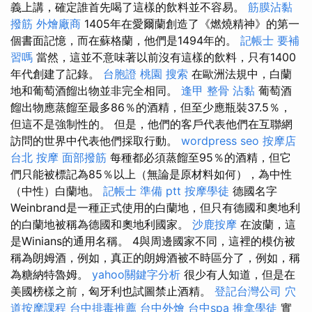
義上講，確定誰首先喝了這樣的飲料並不容易。
筋膜沾黏
撥筋
外燴廠商
1405年在愛爾蘭創造了《燃燒精神》的第一
個書面記憶，而在蘇格蘭，他們是1494年的。
記帳士 要補
習嗎
當然，這並不意味著以前沒有這樣的飲料，只有1400
年代創建了記錄。
台胞證 桃園
搜索
在歐洲法規中，白蘭
地和葡萄酒餾出物並非完全相同。
逢甲 整骨
沾黏
葡萄酒
餾出物應蒸餾至最多86％的酒精，但至少應瓶裝37.5％，
但這不是強制性的。 但是，他們的客戶代表他們在互聯網
訪問的世界中代表他們採取行動。
wordpress seo
按摩店
台北 按摩
面部撥筋
每種都必須蒸餾至95％的酒精，但它
們只能被標記為85％以上（無論是原材料如何），為中性
（中性）白蘭地。
記帳士 準備 ptt
按摩學徒
德國名字
Weinbrand是一種正式使用的白蘭地，但只有德國和奧地利
的白蘭地被稱為德國和奧地利國家。
沙鹿按摩
在波蘭，這
是Winians的通用名稱。 4與周邊國家不同，這裡的模仿被
稱為朗姆酒，例如，真正的朗姆酒被不時區分了，例如，稱
為糖納特魯姆。
yahoo關鍵字分析
很少有人知道，但是在
美國榜樣之前，匈牙利也試圖禁止酒精。
登記台灣公司
穴
道按摩課程
台中排毒推薦
台中外燴
台中spa
推拿學徒
實