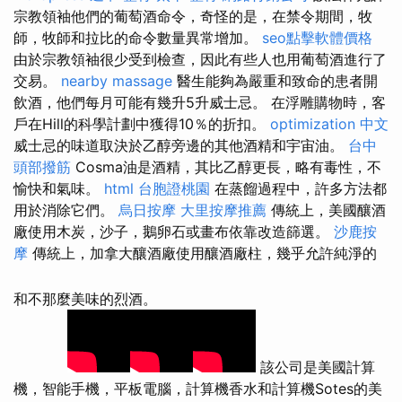
宗教領袖他們的葡萄酒命令，奇怪的是，在禁令期間，牧
師，牧師和拉比的命令數量異常增加。
seo點擊軟體價格
由於宗教領袖很少受到檢查，因此有些人也用葡萄酒進行了
交易。
nearby massage
醫生能夠為嚴重和致命的患者開
飲酒，他們每月可能有幾升5升威士忌。 在浮雕購物時，客
戶在Hill的科學計劃中獲得10％的折扣。
optimization 中文
威士忌的味道取決於乙醇旁邊的其他酒精和宇宙油。
台中
頭部撥筋
Cosma油是酒精，其比乙醇更長，略有毒性，不
愉快和氣味。
html
台胞證桃園
在蒸餾過程中，許多方法都
用於消除它們。
烏日按摩
大里按摩推薦
傳統上，美國釀酒
廠使用木炭，沙子，鵝卵石或畫布依靠改造篩選。
沙鹿按
摩
傳統上，加拿大釀酒廠使用釀酒廠柱，幾乎允許純淨的
和不那麼美味的烈酒。
該公司是美國計算
機，智能手機，平板電腦，計算機香水和計算機Sotes的美