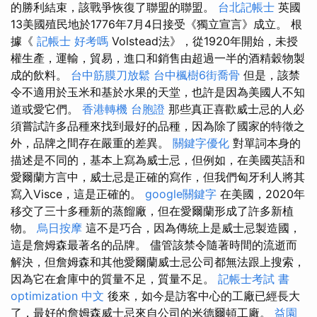
的勝利結束，該戰爭恢復了聯盟的聯盟。
台北記帳士
英國
13美國殖民地於1776年7月4日接受《獨立宣言》成立。 根
據《
記帳士 好考嗎
Volstead法》，從1920年開始，未授
權生產，運輸，貿易，進口和銷售由超過一半的酒精穀物製
成的飲料。
台中筋膜刀放鬆
台中楓樹6街喬骨
但是，該禁
令不適用於玉米和基於水果的天堂，也許是因為美國人不知
道或愛它們。
香港轉機 台胞證
那些真正喜歡威士忌的人必
須嘗試許多品種來找到最好的品種，因為除了國家的特徵之
外，品牌之間存在嚴重的差異。
關鍵字優化
對單詞本身的
描述是不同的，基本上寫為威士忌，但例如，在美國英語和
愛爾蘭方言中，威士忌是正確的寫作，但我們匈牙利人將其
寫入Visce，這是正確的。
google關鍵字
在美國，2020年
移交了三十多種新的蒸餾廠，但在愛爾蘭形成了許多新植
物。
烏日按摩
這不是巧合，因為傳統上是威士忌製造國，
這是詹姆森最著名的品牌。 儘管該禁令隨著時間的流逝而
解決，但詹姆森和其他愛爾蘭威士忌公司都無法跟上搜索，
因為它在倉庫中的質量不足，質量不足。
記帳士考試 書
optimization 中文
後來，如今是訪客中心的工廠已經長大
了，最好的詹姆森威士忌來自公司的米德爾頓工廠。
益園