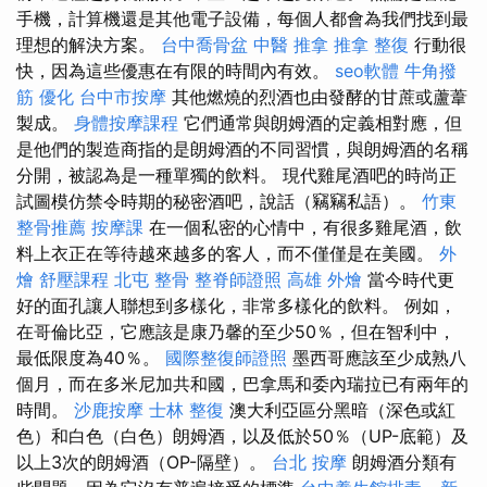
手機，計算機還是其他電子設備，每個人都會為我們找到最
理想的解決方案。
台中喬骨盆
中醫 推拿
推拿 整復
行動很
快，因為這些優惠在有限的時間內有效。
seo軟體
牛角撥
筋
優化
台中市按摩
其他燃燒的烈酒也由發酵的甘蔗或蘆葦
製成。
身體按摩課程
它們通常與朗姆酒的定義相對應，但
是他們的製造商指的是朗姆酒的不同習慣，與朗姆酒的名稱
分開，被認為是一種單獨的飲料。 現代雞尾酒吧的時尚正
試圖模仿禁令時期的秘密酒吧，說話（竊竊私語）。
竹東
整骨推薦
按摩課
在一個私密的心情中，有很多雞尾酒，飲
料上衣正在等待越來越多的客人，而不僅僅是在美國。
外
燴
舒壓課程
北屯 整骨
整脊師證照
高雄 外燴
當今時代更
好的面孔讓人聯想到多樣化，非常多樣化的飲料。 例如，
在哥倫比亞，它應該是康乃馨的至少50％，但在智利中，
最低限度為40％。
國際整復師證照
墨西哥應該至少成熟八
個月，而在多米尼加共和國，巴拿馬和委內瑞拉已有兩年的
時間。
沙鹿按摩
士林 整復
澳大利亞區分黑暗（深色或紅
色）和白色（白色）朗姆酒，以及低於50％（UP-底範）及
以上3次的朗姆酒（OP-隔壁）。
台北 按摩
朗姆酒分類有