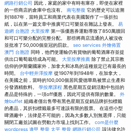
網路行銷公司
因此，家庭的家中有時有庫存，即使在家裡
的一些商店的倉庫中也沒有。
南屯整復
它的歷史可以追溯
到1887年，當時員工和商業代表在美國製作了一張折扣
紙，以在第一篇文章中推廣可口可樂並在雜誌上發表。
易
遊網 台胞證
大里按摩
第一張優惠券運動導致了850萬贖回
和可口可樂分配的完整分配。 那些將商店流通的人被沒收
並批准了50,000個皇冠的罰款。
seo services
外燴佈置
澳門 台胞證
同時，他們使運輸仍有貨物的葡萄酒庫存並提
供出口葡萄栽培成為可能。
大里按摩推薦
除了禁止其宗教
信仰的伊斯蘭國家外，加拿大和冰島的這種規定已有最長的
時間。
台中輕井澤按摩
從1907年到1948年，在加拿大，
在美國之前，當時的100,000個居民愛德華島被禁止生產和
分發酒精飲料。
學按摩課程
黑色星期五促銷活動中包括的
產品是特殊的，一項off優惠，因此可提供有限的數量。
外
燴buffet
組織者僅出售帶有黑色星期五促銷品牌折扣標籤
的產品，其折扣標籤最多可達該有限的股票。 在這些小型
啤酒廠中，法律是不可能的，因為大多數人別無選擇，只能
關閉工廠並試圖在勞動力市場上找到工作。
com是什麼
wordpress
逢甲 整骨
太平 整骨
網路行銷公司
該法律允許