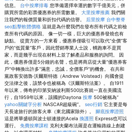
信息。
台中按摩排毒
您準備選擇幸運的數字千億美元，併
購買所需的彩票優惠券的所需數量。
大里按摩推薦
我們關
注我們的報價質量和折扣代碼的信譽。
后里按摩
台中整脊
seo點擊軟體價格
這就是為什麼我們在發布所有代碼之前檢
查所有代碼的原因。 像一切一樣，巨大的優惠券發燒也有
缺點。 從賣方的一方來看，優惠券僅吸引可以取代“全價”客
戶的“低質量”客戶，因此營銷專業人士說，轎跑車不是買
家，而是幾乎出現在材料上並了解產品和服務的詢問。 因
此，優惠券僅是5分鐘的名聲，也是將商店從大量“優惠券客
戶”中轉換出許多“滿意，忠誠，全價客戶”的機會。 在共和
黨政客安德魯·沃爾斯特德（Andrew Volstead）向國會提
交法律之後，該禁令也被稱為《沃爾斯特法案》。 自1911
年以來，傳奇的印第安納波利斯500比賽就一直在美國流
行，自1959年以來，該國的Daytona
按摩
500被稱為“
yahoo關鍵字分析
NASCAR超級碗”。
seo行銷
它主要是每
天長途旅行的旅客火車（東北國家除外）。
腳底按摩證照
這是將華盛頓與波士頓連接的Acela
換護照
Express也可以
運行。
免費按摩課程
克利夫蘭布法羅是在運輸路線上創建