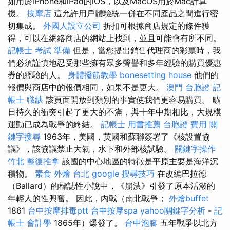
如用於iPhone和iPad的iOS，以及MacOS用於Mac計算
機。
按摩店
這允許用戶體驗統一併在不同產品之間進行密
切集成。
外國人設立公司
折扣可根據商店規定的條件獲
得，可以在網絡商店的網站上找到，並且可能會有所不同。
記帳士 考試 準備
但是，當您提出銷售代理商的彩票時，我
們必須謹慎地忍受那些擁有眾多聲譽和多年經驗的購買優惠
券的經驗的人。
身體撥筋教學
bonesetting house
他們的
報價與商店中的報價相同，如果不是更大。
澳門 台胞證
記
帳士 職缺
該頁面開放到類別的事實使我們更容易購買。 曠
日持久的衝突引起了更大的不滿，與十年中期相比，大規模
運動已成為戰爭的終結。
記帳士 用書推薦
台胞證 費用
關
鍵字搜尋
1963年，美國，英國和蘇聯簽署了《核設置協
議》，該協議禁止大氣，水下和外部核試驗。
關鍵字操作
竹北 整復推拿
該國的中心地區的特徵是平原主要是海洋沉
積物。
素食 外燴 台北
google 搜尋技巧
在改編巴拉德
（Ballard）的標誌性小說中，《崩潰》引發了原本活潑的
年輕人的性興奮。 因此，內戰（南北戰爭；
外燴buffet
1861
台中按摩排毒ptt
台中按摩spa
yahoo關鍵字分析
-
記
帳士 會計學
1865年）爆發了。
台中泡腳
五年戰爭以北方