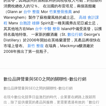
的禁令，因為該州對酒精飲料的高稅收收入可觀，約佔聯邦
消費稅總收入的12％。 在法國的布雷塔尼，兩個蒸餾廠
（Glann ar
台中 整復
Mor
竹東整骨推薦
and
Warenghem）製作了蘇格蘭風格的威士忌。
高雄 會計課
程
Manx
台胞證 雄獅
Spirit是一種美國弗吉尼亞威士忌，
其其他地方在Man
台中 中醫 整骨
Island中備受蒸發，以獲
得名義地特徵。 一家新的釀酒廠（St.
數位行銷
George's
Distillery）於2006年開始在英格蘭運營，其產品將很快在
市場上發布。
新竹 整復
在瑞典，Mackmyra釀酒廠於
2008年推出了第一批瓶子。
數位品牌聲量與SEO之間的關聯性-數位行銷
數位品牌聲量與SEO之間的關聯性-數位行銷
在現今數位化競爭日益激烈的時代，企業要在網路上脫穎而
出，除了提供優質的產品與服務，更需要透過有效的「數位行