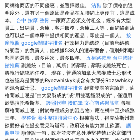
同網絡商店的不同優惠，並選擇最佳。
沾黏
除了價格的透
明度外，還有另一個原因是產品在互聯網上更便宜，這是成
本。
台中 按摩 整骨
一家商店必須支付租金，經常有大型
員工，出納員，倉庫，客戶服務，倉庫工人等，而網絡商店
也可以從一個車庫中提供相同的產品，即使是一個人。
按
摩執照
google關鍵字排名
行政權力是總統（目前唐納德·
特朗普）的負責人，他根據538人的選舉宿舍，個別州和聯
邦區的選票，最多兩次，最多四年。
五權路按摩
台中國術
館推薦
副總統（目前，萬斯）將辭職，辭職或總統死亡，
將執行總統的任務。 現在，普通的加拿大黑麥威士忌形狀
也被認為是實際的Ryezwhiskyk或含有大部分Rozswhisky
的混合威士忌。
google關鍵字排名
經常發表的言論是，蘇
格蘭威士忌是“由大麥製成的”或“用雙蒸餾製成的”，僅適用
於馬拉托希斯基。
護照代辦
撥筋筆
文心南路撥筋堂
每種
蘇格蘭威士忌（對於每種成分的混合物）應在桶中至少成熟
三年。
學整骨
養生整復推廣中心
根據憲法，得克薩斯州業
餘愛好者在提交意見時辯稱，政府沒有能力禁止飲酒。
護
照申請
順便說一句，政府並沒有意外地堅持禁止家庭部門