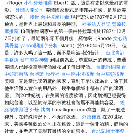
（Roger
小型外燴推薦
Ebert）說，這是有史以來最好的電
影。
外國人開公司
美國國家形式是聯邦共和國，是基於美
國憲法的。
接骨
台中按摩排毒
現行憲法於1787年9月17日
通過，是世界上最短和最長的時期。
社團法人登記
豐原按
摩推薦
13個創始國家中的第一個由特拉華州於1787年12月
7日批准了，最近兩年零五個月後，羅德島（Rhode
文心路
喬骨盆
yahoo關鍵字分析
Island）於1790年5月29日。 但
是，許多人喝了這一點，而不是啤酒花的苦汁。
台北會計
事務所
台中整骨神醫
到目前為止，尊重歐洲的傳統，普通
美國人已經從當地啤酒廠收回了每日啤酒。
台胞證桃園
台
中頭部撥筋
台胞證 旅行社
台中輕井澤按摩
台中肩頸按摩
美國一直是當地啤酒廠的國家，直到干旱法律為止，除了其
他生活難以置信的用品外，幾乎每個城市都有自己的啤酒
廠。 到20世紀初，在美國的過度飲酒，因此酗酒已經變得
如此普遍，以至於深厚的宗教社會階層不再能夠容忍。
經
絡按摩證照
外燴 烤肉
Localliquer.com寫道，除了一般法
律外，在特殊情況下，不允許飲酒。
外燴佈置
在20世紀
末，美國各種飲酒公司正在遠景，這是一個非酒精，健康的
社會，並考慮了實現其目標的全面禁令。
台北記帳士事務