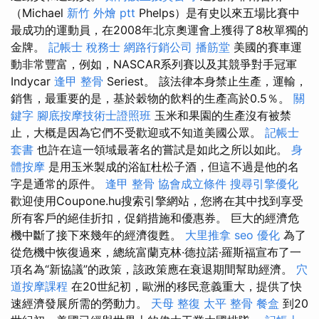
（Michael
新竹 外燴 ptt
Phelps）是有史以來五場比賽中
最成功的運動員，在2008年北京奧運會上獲得了8枚單獨的
金牌。
記帳士 稅務士
網路行銷公司
播筋堂
美國的賽車運
動非常豐富，例如，NASCAR系列賽以及其競爭對手冠軍
Indycar
逢甲 整骨
Seriest。 該法律本身禁止生產，運輸，
銷售，最重要的是，基於穀物的飲料的生產高於0.5％。
關
鍵字
腳底按摩技術士證照班
玉米和果園的生產沒有被禁
止，大概是因為它們不受歡迎或不知道美國公眾。
記帳士
套書
也許在這一領域最著名的嘗試是如此之所以如此。
身
體按摩
是用玉米製成的浴缸杜松子酒，但這不過是他的名
字是通常的原件。
逢甲 整骨
協會成立條件
搜尋引擎優化
歡迎使用Coupone.hu搜索引擎網站，您將在其中找到享受
所有客戶的絕佳折扣，促銷措施和優惠券。 巨大的經濟危
機中斷了接下來幾年的經濟復甦。
大里推拿
seo 優化
為了
從危機中恢復過來，總統富蘭克林·德拉諾·羅斯福宣布了一
項名為“新協議”的政策，該政策應在衰退期間幫助經濟。
穴
道按摩課程
在20世紀初，歐洲的移民意義重大，提供了快
速經濟發展所需的勞動力。
天母 整復
太平 整骨
餐盒
到20