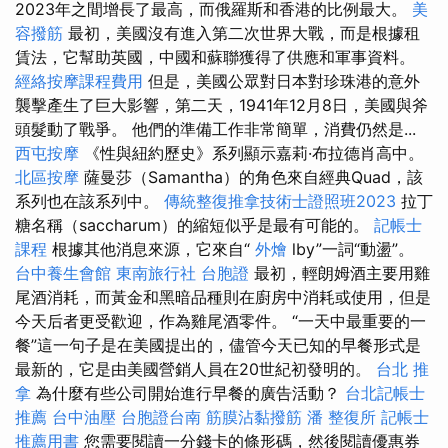
2023年之間增長了最高，而俄羅斯和香港的比例最大。
美
容撥筋
最初，美國沒有進入第二次世界大戰，而是根據租
賃法，它幫助英國，中國和蘇聯獲得了供應和軍事資料。
經絡按摩課程費用
但是，美國公眾對日本對珍珠港的意外
襲擊產生了巨大影響，第二天，1941年12月8日，美國與斧
頭髮動了戰爭。 他們的準備工作非常簡單，消費仍然是...
西屯按摩
《性與紐約歷史》系列顯示嘉莉·布拉德肖高中。
北區按摩
薩曼莎（Samantha）的角色來自經典Quad，該
系列也在該系列中。
傳統整復推拿技術士證照班2023
拉丁
糖名稱（saccharum）的縮短似乎是最有可能的。
記帳士
課程
根據其他消息來源，它來自“
外燴
lby”一詞“動盪”。
台中養生會館
東南旅行社 台胞證
最初，輕朗姆酒主要用雞
尾酒消耗，而黃金和黑暗品種則在廚房中消耗或使用，但是
今天后者更受歡迎，作為雞尾酒零件。 “一天中最重要的一
餐”這一句子是在美國提出的，儘管今天已知的早餐形式是
最新的，它是由美國營銷人員在20世紀初發明的。
台北 推
拿
為什麼有些公司開始進行早餐的廣告活動？
台北記帳士
推薦
台中油壓
台胞證台南
筋膜沾黏撥筋
潘 整復所
記帳士
推薦用書
您需要閱讀一分錢卡的條形碼，然後閱讀優惠券