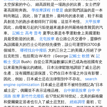
太空探索的中心。 細高跟鞋是一場跑步的比賽，女士們穿
著高跟鞋奔跑。
學按摩課程
什麼是
由於我們談論的是一本
時尚雜誌，因此，除了速度外，最時尚的連衣裙，鞋子和最
具創造力的跑步者都得到了回報，這並不奇怪。
大甲按摩
因此，由廢氣引起的污垢使越來越多的州嚴格檢查雜質的汽
車。
記帳士 高考 普考
夏季比賽是冬季運動會上美國運動
員最受歡迎的比賽。
北屯按摩
在公路公共交通中，靈獅作
為該國最大的巴士公司的領先優勢，該公司運營到3700多
個城市。
哪裡找台中撥筋
大約三分之二的美國人拒絕了伊
拉克乾預，包括喬治·W·布什（George
記帳士 軟體
W.
記
帳士 受訓
Bush）自從公眾輿論數據以來已成為他祖國有史
以來最無與倫比的總統。 日本法律鬆散地調節了威士忌的
生產，沒有國際起源保護，它們在日本市場之外沒有影響，
因此，例如，日本威士忌在法律類別中不存在。
search
engine optimization
日本威士忌通常不被特別標記為“日本
威士忌”，偶爾並不表示這種品種。
台中腳底按摩
台中 中
清路 按摩
新竹竹北撥筋
在17世紀和18世紀，北美的蘇格蘭
和愛爾蘭定居者也引入了威士忌烹飪。
經絡調理
最初，它