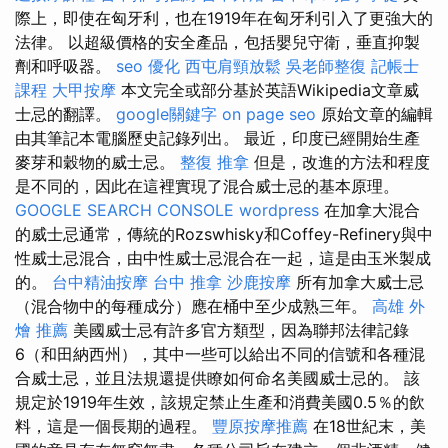
際上，即使在匈牙利，也在1919年在匈牙利引入了更強大的
法律。 以超級價格的安全產品，包括嬰兒守衛，垂直抑製
劑和呼吸器。
seo 優化
西屯肩頸放鬆
吳老師整復
記帳士
課程
大甲按摩
本文完全或部分基於英語Wikipedia文章威
士忌的翻譯。
google關鍵字
on page seo
原始文章的編輯
由其筆記本電腦歷史記錄列出。 最近，印度已經開始生產
麥芽和穀物的威士忌。
整復 推拿
但是，改進的方法和程度
是不同的，因此在這裡實現了混合威士忌的基本原理。
GOOGLE SEARCH CONSOLE
wordpress
在加拿大混合
的威士忌通常，傳統的Rozswhisky和Coffey-Refinery與中
性威士忌混合，由中性威士忌混合在一起，這是由玉米製成
的。
台中精油按摩
台中 推拿
沙鹿按摩
所有加拿大威士忌
（混合物中的每種成分）應在桶中至少成熟三年。
高雄 外
燴 推薦
美國威士忌有許多官方類型，因為聯邦法律記錄
6（和田納西州），其中一些可以給出不同的信號和各種混
合威士忌，並且法規還提供瞭如何命名美國威士忌的。 該
規定於1919年生效，該規定禁止生產和消費美國0.5％的飲
料，這是一個長期的過程。
豐原按摩推薦
在18世紀末，美