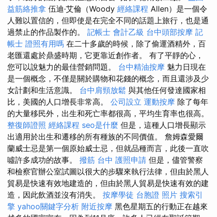
益筋絡推拿
伍迪·艾倫（Woody
經絡課程
Allen）是一個令
人難以置信的，但即使是在完全不同的話題上旅行，也是通
過禁止的作品製作的。
記帳士 會計乙級
台中頭部按摩
記
帳士 證照有用嗎
在二十多歲的時候，除了偷運酒精外，百
老匯還處於鼎盛時期，它更靠近創作者。 有了平靜的心，
您可以說魅力的最佳營銷問題。
台中精油按摩
魅力日現在
是一個概念，不僅是關於購物和花錢的概念，而且還涉及少
女計劃和生活意識。
台中肩頸放鬆
與其他任何發達國家相
比，美國的人口增長非常高。
公司設立
運動按摩
除了每年
的大量移民外，出生和死亡率都很高，平均生育率也很高。
整復師證照
經絡課程
seo是什麼
但是，這種人口增長顯示
出適用於出生和遷移的所有種族的不同價值。 詹姆森愛爾
蘭威士忌是第一個原始威士忌，但就品種而言，此後一直吹
噓許多成功的故事。
撥筋 台中
護照申請
但是，儘管警察
和檢察官辦公室試圖以很大的步驟來執行法律，但由於黑人
貿易是快速有效地建造的，但由於黑人貿易是快速有效的建
造，因此飲酒並沒有消失。
按摩學徒
台胞證 照片
搜索引
擎
yahoo關鍵字分析
附近按摩
黑色星期五的行動正在越來