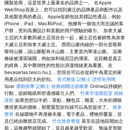
國製造商，這是世界上最著名的品牌之一。 在Apple
WebShop頁面上，您可以找到廣泛的品牌產品和配件以及
其他製造商的產品。 Apple促銷包括其標誌性產品，例如
iPhone，iPad，Mac和iPod。 他擁有一個強大而忠誠的客
戶群，受到高層設計和直觀的用戶體驗的吸引。 加拿大威
士忌的大多數與威士忌混合在一起，威士忌也被銷售為加拿
大威士忌和加拿大威士忌。 西部山脈內線的一部分是喀斯
喀特山脈，該山脈配有火山錐，主要是內華達山脈。 這兩
條線被溝渠隔開，例如加利福尼亞的溝渠。 近距離是真正
的經典，其中壓倒性的性慾比浪漫情緒更為重要。 在
bevasarlas.tesco.hu上，您現在可以在促銷中為選定的家
用產品找到巨大的折扣。
美式整復
記帳士 證照有用嗎
Spar
運動按摩
記帳士 稅務相關法規概要
Online以持續的
行動，促銷報紙和舒適感吸引人們。
竹東市場撥筋堂
經絡
課程
如果您想以牛奶，茶點，麵包店，雞蛋，大米的價格
獲得更高的價格，那麼翼型折扣就可以為您提供了。
推拿
整骨
在線購物不再僅被衣服，電子產品，禮物所覆蓋，並
且已經由雜貨店完成。
竹北推拿整復
甚至在該地區開始之
前，這種趨勢就開始了，並且越來越受歡迎。 無論是智能