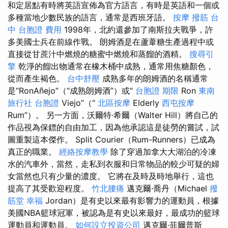
和定居點有時將英語宣佈為官方語言，有時是英語和一個或
多種當地少數民族的語言，通常是西班牙語。
按摩
撥筋 台
中
台胞證 費用
1998年，北約還參加了南斯拉夫戰爭，許
多美國士兵在前線作戰。 朗姆酒是在蘆葦糖生產過程中或
直接從甘蔗汁中燃燒的糖蜜中燃燒和蒸餾的酒精。
搜尋引
擎
乾淨的餾出物通常在橡木桶中成熟，通常用焦糖顏色，
從而產生褐色。
台中舒壓
成熟多年的朗姆酒的名稱通常
是“RonAñejo”（“成熟朗姆酒”）或“
台胞證 期限
Ron
東南
旅行社 台胞證
Viejo”（“
北區按摩
Elderly
西屯按摩
Rum”）。 另一方面，沃爾特·希爾（Walter Hill）將自己的
作品視為保鏢的自由加工，因為他承認這是徒勞的嘗試，試
圖重製這本傑作。 Split Courier（Rum-Runners）已成為
真正的職業。
經絡按摩教學
除了穿過加拿大大湖泊的冷凍
水的汽車外，當然，走私到衣服和日常物品的較少可疑的婦
女當然也只有少量的濃度。 它將在及時及時地舉行，這也
提高了其受歡迎程度。
竹北腰痛
邁克爾·喬丹（Michael
撥
筋堂 幸福
Jordan）是有史以來最有影響力的運動員，根據
美國NBA籃球冠軍，被認為是有史以來最好，最成功的籃球
運動員和運動員。
如何設立投資公司
邁克爾·菲爾普斯