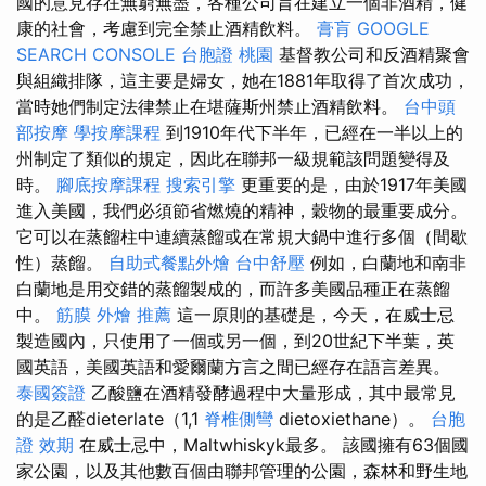
國的意見存在無窮無盡，各種公司旨在建立一個非酒精，健
康的社會，考慮到完全禁止酒精飲料。
膏肓
GOOGLE
SEARCH CONSOLE
台胞證 桃園
基督教公司和反酒精聚會
與組織排隊，這主要是婦女，她在1881年取得了首次成功，
當時她們制定法律禁止在堪薩斯州禁止酒精飲料。
台中頭
部按摩
學按摩課程
到1910年代下半年，已經在一半以上的
州制定了類似的規定，因此在聯邦一級規範該問題變得及
時。
腳底按摩課程
搜索引擎
更重要的是，由於1917年美國
進入美國，我們必須節省燃燒的精神，穀物的最重要成分。
它可以在蒸餾柱中連續蒸餾或在常規大鍋中進行多個（間歇
性）蒸餾。
自助式餐點外燴
台中舒壓
例如，白蘭地和南非
白蘭地是用交錯的蒸餾製成的，而許多美國品種正在蒸餾
中。
筋膜
外燴 推薦
這一原則的基礎是，今天，在威士忌
製造國內，只使用了一個或另一個，到20世紀下半葉，英
國英語，美國英語和愛爾蘭方言之間已經存在語言差異。
泰國簽證
乙酸鹽在酒精發酵過程中大量形成，其中最常見
的是乙醛dieterlate（1,1
脊椎側彎
dietoxiethane）。
台胞
證 效期
在威士忌中，Maltwhiskyk最多。 該國擁有63個國
家公園，以及其他數百個由聯邦管理的公園，森林和野生地