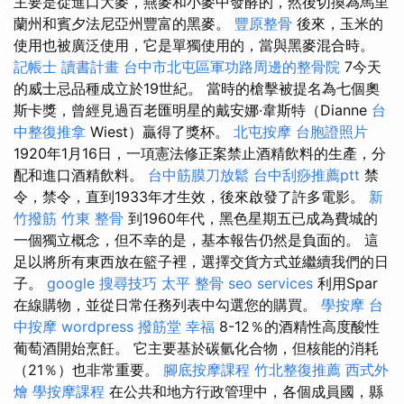
主要是從進口大麥，燕麥和小麥中發酵的，然後切換為馬里
蘭州和賓夕法尼亞州豐富的黑麥。
豐原整骨
後來，玉米的
使用也被廣泛使用，它是單獨使用的，當與黑麥混合時。
記帳士 讀書計畫
台中市北屯區軍功路周邊的整骨院
7今天
的威士忌品種成立於19世紀。 當時的槍擊被提名為七個奧
斯卡獎，曾經見過百老匯明星的戴安娜·韋斯特（Dianne
台
中整復推拿
Wiest）贏得了獎杯。
北屯按摩
台胞證照片
1920年1月16日，一項憲法修正案禁止酒精飲料的生產，分
配和進口酒精飲料。
台中筋膜刀放鬆
台中刮痧推薦ptt
禁
令，禁令，直到1933年才生效，後來啟發了許多電影。
新
竹撥筋
竹東 整骨
到1960年代，黑色星期五已成為費城的
一個獨立概念，但不幸的是，基本報告仍然是負面的。 這
足以將所有東西放在籃子裡，選擇交貨方式並繼續我們的日
子。
google 搜尋技巧
太平 整骨
seo services
利用Spar
在線購物，並從日常任務列表中勾選您的購買。
學按摩
台
中按摩
wordpress
撥筋堂 幸福
8-12％的酒精性高度酸性
葡萄酒開始烹飪。 它主要基於碳氫化合物，但核能的消耗
（21％）也非常重要。
腳底按摩課程
竹北整復推薦
西式外
燴
學按摩課程
在公共和地方行政管理中，各個成員國，縣