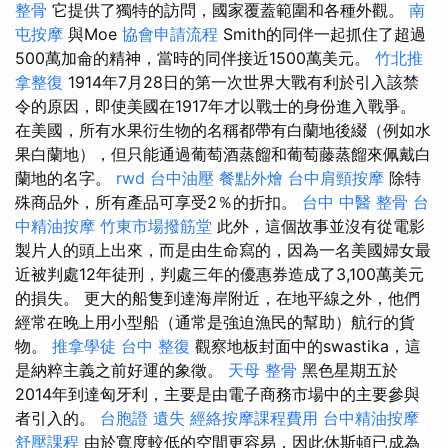
整骨
它提供了獨特的訪問，國家覆蓋範圍和各種外觀。
南
屯按摩
與Moe
協會申請流程
Smith的同伴一起抓住了超過
500萬加侖的精神，當時的同伴接近1500萬美元。
竹北推
拿整復
1914年7月28日的第一次世界大戰有利於引入該禁
令的原因，即使美國在1917年才以戰士的身份進入戰爭。
在美國，所有水果衍生物的名稱都帶有白蘭地後綴（例如水
果白蘭地），但只能通過葡萄酒蒸餾和葡萄藤蒸餾來佩戴白
蘭地的名字。
rwd
台中油壓
餐點外燴
台中肩頸按摩
除特
殊商品外，所有產品可享受2％的折扣。
台中 中醫 整骨
台
中精油按摩
竹東市場撥筋堂
此外，這個故事並沒有從電影
製片人的頭上出來，而是由生命寫的，因為一名美國婦女最
近被判處12年徒刑，判處三年的優惠券造成了3,100萬美元
的損失。 更大的船隻到達海岸附近，在地平線之外，他們
經常在晚上用小型船（通常是強迫漁民的幫助）航行的貨
物。
推拿學徒
台中 整復
觀察地板封面中的swastika，這
是納粹主義之前好運的象徵。
天母 整骨
黑色星期五於
2014年到達匈牙利，主要是由電子商務市場中的主要參與
者引入的。
台胞證 遺失
經絡按摩課程費用
台中精油按摩
舒壓課程
由於寬度較低的空間更容易，因此休斯頓已成為