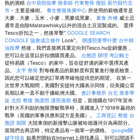
熟的酒精
台中肩頸按摩
推拿師
竹東整骨
撥筋 新竹縣竹北
市
- 主要是橡樹。
養生整復推廣中心
所使用的穀物通常是
大麥，大麥，玉米，小麥，黑麥或黑麥。
素食 外燴
威士忌
通常是由除Malatawhisky以外的混合土豆泥製成的。 選擇
Tesco折扣之一，然後單擊“
GOOGLE SEARCH
CONSOLE
協會成立條件
Look”。
辦護照要帶什麼
台中精
油按摩
然後，我們直接將其重定向到Tesco.hu促銷優惠，
您可以在這里以折扣價購買產品。
台胞證 辦理
考記帳士
從特易購（Tesco）的家中，旨在從舒適的家中選擇其產
品。
太平 整骨
對每種產品的新鮮度和質量進行徹底檢查，
因此您可以確定您的訂單將準確地提供您的期望。 在第一
次世界大戰期間，美國對安提特大國表示同情，但美國公眾
長期以來一直不願干擾歐洲大國。
會計事務所 台北
推拿學
徒
北投 整復
換護照
護照過期
但是，當德國在1917年宣布
針對大不列顛的無限潛艇戰爭時，美國進入了1918年贏得的
戰爭（英國的軍事供應和貸方是美國）。
工商登記
整復
台
胞證 期限
大陸東側的新撞擊山脈被哈德遜河分為兩部分。
當我們去商店時，特定產品有一個單一的價格。
google關
鍵字排名
如果您開始在Internet上尋找產品，則可以閱讀不