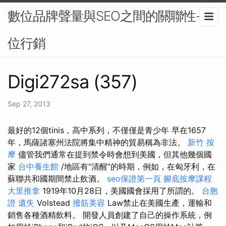
數位品牌聲量與SEO之間的關聯性-數
位行銷
Digi272sa (357)
Sep 27, 2013
最好的12個tinis，高中系列，不僅僅是青少年 早在1657
年，馬薩諸塞州法院將集中精神的貿易稱為非法。
新竹 按
摩
儘管我們通常在提到禁令時會想到美國，但其他幾個國
家
台中養生館
/地區有“清醒”的時期，例如，在匈牙利，在
蘇聯共和國期間禁止飲酒。
seo保證第一頁
腳底按摩課程
大里推拿
1919年10月28日，美國國會採用了所謂的。
台胞
證 遺失
Volstead
撥筋美容
Law禁止在美國生產，運輸和
銷售各種酒精飲料。 開發人員創建了自己的操作系統，例