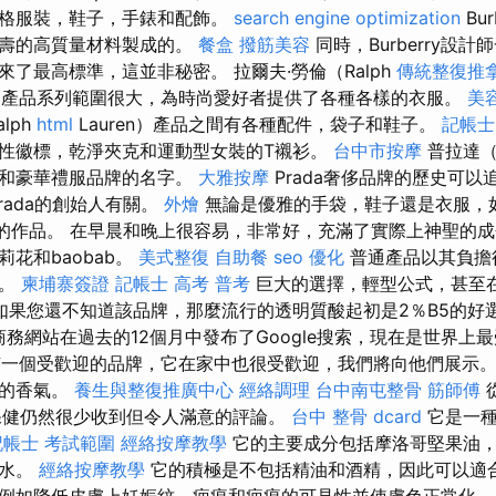
風格服裝，鞋子，手錶和配飾。
search engine optimization
Bu
長壽的高質量材料製成的。
餐盒
撥筋美容
同時，Burberry設
了最高標準，這並非秘密。 拉爾夫·勞倫（Ralph
傳統整復推拿
品牌的產品系列範圍很大，為時尚愛好者提供了各種各樣的衣服。
美
lph
html
Lauren）產品之間有各種配件，袋子和鞋子。
記帳士
性徽標，乾淨夾克和運動型女裝的T襯衫。
台中市按摩
普拉達（
牌和豪華禮服品牌的名字。
大雅按摩
Prada奢侈品牌的歷史可以追
rada的創始人有關。
外燴
無論是優雅的手袋，鞋子還是衣服，
獨特的作品。 在早晨和晚上很容易，非常好，充滿了實際上神聖的
花和baobab。
美式整復
自助餐
seo 優化
普通產品以其負擔
望。
柬埔寨簽證
記帳士 高考 普考
巨大的選擇，輕型公式，甚至
如果您還不知道該品牌，那麼流行的透明質酸起初是2％B5的好
ic電子商務網站在過去的12個月中發布了Google搜索，現在是世界
擁有一個受歡迎的品牌，它在家中也很受歡迎，我們將向他們展示。
膚的香氣。
養生與整復推廣中心
經絡調理
台中南屯整骨
筋師傅
眼保健仍然很少收到但令人滿意的評論。
台中 整骨 dcard
它是一種
記帳士 考試範圍
經絡按摩教學
它的主要成分包括摩洛哥堅果油
是水。
經絡按摩教學
它的積極是不包括精油和酒精，因此可以適合
例如降低皮膚上妊娠紋，疤痕和疤痕的可見性並使膚色正常化