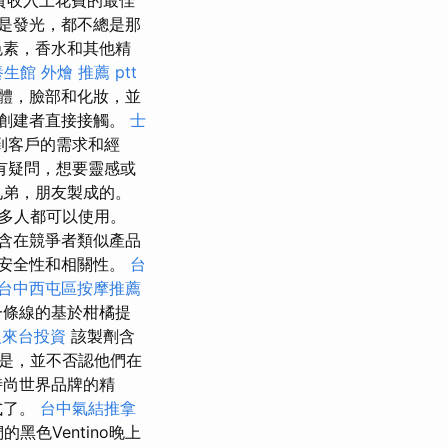
是發光，都不總是那
色素，香水和其他精
養生館
外燴 推薦 ptt
體，臉部和化妝，並
創建者直接接觸。
士
到客戶的需求和經
有疑問，想要靈感或
兄弟，朋友製成的。
多人都可以使用。
含在競爭者類似產品
安全性和相關性。
台
台中西屯區按摩推薦
一條線的基於柑橘提
人來台投資
該製劑含
是，並不否認他們在
他時尚世界品牌的精
式了。
台中氣結推拿
黑色Ventino晚上