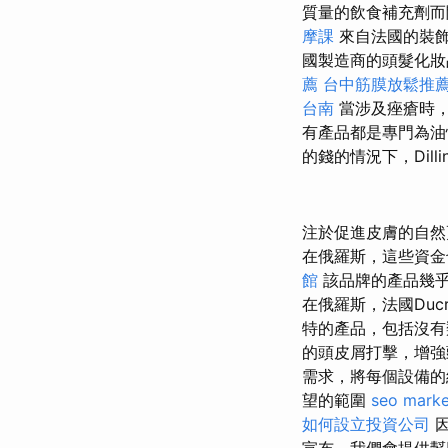
質量的飲食補充劑而
摩課
來自法國的裝飾
國製造商的頭髮化妝
薦
台中筋膜放鬆推
台南
當涉及痤瘡時
有產品都是專門為
的錢的情況下，Dil
注於促進皮膚的自
在俄羅斯，這些資金
館
該品牌的產品幾乎
在俄羅斯，法國Du
特的產品，包括沒
的頭皮屑打擊，增強
需求，將每個設備的
望的範圍
seo marke
如何設立投資公司
因
宣布，我們會提供