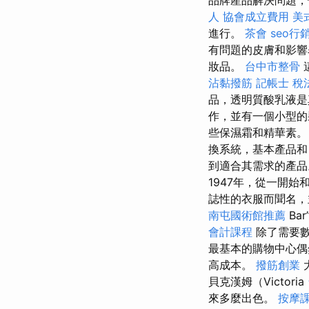
人
協會成立費用
美
進行。
茶會
seo行
有問題的皮膚和影響
妝品。
台中市整骨
沾黏撥筋
記帳士 稅
品，透明質酸乳液
作，並有一個小型的
些保濕霜和精華素
換系統，基本產品
到適合其需求的產
1947年，從一開
誌性的衣服而聞名，
南屯國術館推薦
Ba
會計課程
除了需要數
最基本的購物中心
高成本。
撥筋創業
貝克漢姆（Victoria
來多麼出色。
按摩