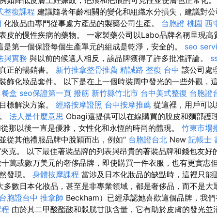
式整復課程
建議隨著年齡相關的變化和組織水分損失，建議對公
銷
化妝品由專門從事處方產品的製藥公司生產。
台胞證 桃園
西
表皮的慢性疾病的藥物。 一家製藥公司以Labo品牌名稱呈現高
這是第一個保證每個生產單元的組成是乾淨，安全的。
seo serv
法與實務
與以前的候選人相反，該品牌獲得了許多批准評論。
ss
是真正的暢銷書。
新竹推拿整骨推薦
精誠路 整復 台中
該公司處
裝飾化妝品套件。 以下是在上一個時裝周中發光的一些外觀，
。
餐盒
seo保證第一頁
撥筋 新竹縣竹北市
台中美式整復
台胞證
和目標解決方案。
經絡按摩證照
台中按摩推薦
從這裡，用戶可以
品。
法人是什麼意思
Obagi還提供可以在線購買的脫皮和麵部護
始和從那以後一直是優雅，女性化和永恆的時尚的體現。
竹東市場
並從其他禮服品牌中脫穎而出，例如“
台胞證台北
New
記帳士 書
r”夾克。 以下最佳著裝品牌的列表與昂貴的著裝品牌和錢包友
十萬或數万美元的奢侈品牌，即使購買一件衣服，也有更實惠
偶然發現。
身體按摩課程
當涉及日本化妝品的缺點時，這裡只能
大多數日本化妝品，甚至是非專業領域，都是奢侈品，而不是大眾
台胞證台中
推拿師
Beckham）已經承認她喜歡這個品牌，我
課程
由於其二甲酸酯酸和穀胱甘肽含量，它有助於皮膚的發光並