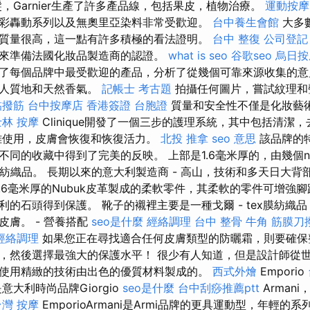
，Garnier生產了許多產品線，包括果皮，植物治療。
運動按摩
彩轟動系列以及無奧里亞染料非常受歡迎。
台中養生會館
大多
質量很高，這一點有許多積極的看法證明。
台中 整復
公司登記
來準備法國化妝品製造商的認證。
what is seo
谷歌seo
烏日按
了每個品牌中最受歡迎的產品，分析了從幾個可靠來源收集的意
宜人質地和天然香氣。
記帳士 考古題
拍攝任何圖片，嘗試紋理和
黏撥筋
台中按摩店
香港簽證 台胞證
質量和安全性不僅是化妝藝
士林 按摩
Clinique開發了一個三步的護理系統，其中包括清潔
雜使用，皮膚會恢復和恢復活力。
北投 推拿
seo 意思
該品牌的
同的收藏中得到了完美的反映。 上部是1.6毫米厚的，由幾個nub
膜紡織品。 長期以來的意大利製造商 - 高山，技術和多天日大
.6毫米厚的Nubuk皮革製成的柔軟零件，其柔軟的零件可增強
利的石頭得到保護。 靴子的襯裡主要是一種戈爾 - tex膜紡織
皮膚。 - 營養搭配
seo是什麼
經絡調理
台中 整骨
牛角 筋膜刀
經絡調理
如果您正在尋找適合任何皮膚類型的防曬霜，則要確保
，然後選擇最強大的保護水平！ 很少有人知道，但是設計師從
使用精緻的技術由出色的優質材料製成的。
西式外燴
Emporio
是意大利時尚品牌Giorgio
seo是什麼
台中刮痧推薦ptt
Armani
台灣 按摩
EmporioArmani是Armi品牌的更具運動型，年輕