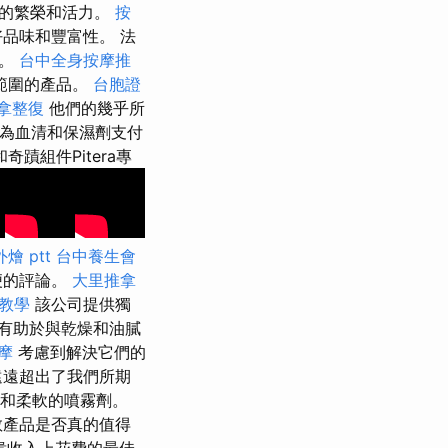
般的繁榮和活力。
按
品味和豐富性。 法
品。
台中全身按摩推
範圍的產品。
台胞證
拿整復
他們的幾乎所
為血清和保濕劑支付
I和奇蹟組件Pitera專
燴 ptt
台中養生會
便的評論。
大里推拿
eo教學
該公司提供獨
有助於與乾燥和油膩
摩
考慮到解決它們的
遠遠超出了我們所期
素和柔軟的噴霧劑。
教產品是否真的值得
貴收入上花費的最佳