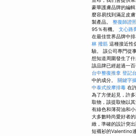
豪華護膚品牌的編
麼容易找到滿足皮膚
製產品。
整復師證
95％有機。
文心路
在最佳世界品牌中
林 撥筋
這種接近性
驗。 該公司專門從
想知道周圍發生了什
該品牌已經超過一百
台中整復推拿
登記
中的成分。
關鍵字
中泰式按摩排毒
在許
為了方便起見，許多
取物，該提取物以
有綠色和薄荷油和小
大多數時尚愛好者
緻，準確的設計突
短襯衫的Valent