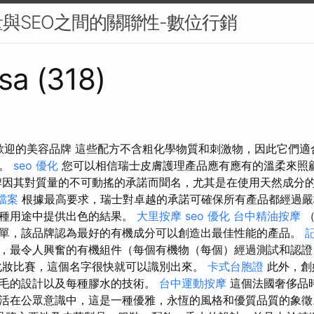
與SEO之間的關聯性-數位行銷
sa (318)
受歡迎的美容品牌 這些配方不含粗化學物質和刺激物，因此它們
型。
seo 優化
您可以相信瑞士皮膚護理產品應有應有的溫柔來照
因其對質量的不可動搖的承諾而聞名，尤其是在使用天然成分
家檔案
根據最高要求，瑞士對卓越的承諾可確保所有產品都經過嚴
每種用途中提供出色的結果。
大里按摩
seo 優化
台中精油按摩
（
單，該品牌認為最好的有機成分可以創造出最佳性能的產品。
，最令人興奮的有機組件（每個有機物（每個）經過測試和認證
化妝比賽，這個名字很快就可以識別出來。
卡式台胞證
此外，創
毛的設計以及每種膠水的技術。
台中運動按摩
這個法國奢侈品時
活在公眾意識中，這是一種優雅，永恆的風格和優質品質的象