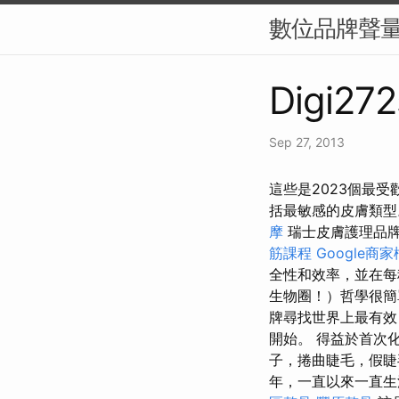
數位品牌聲量
Digi272
Sep 27, 2013
這些是2023個最
括最敏感的皮膚類
摩
瑞士皮膚護理品牌
筋課程
Google商
全性和效率，並在
生物圈！）哲學很簡
牌尋找世界上最有效
開始。 得益於首次
子，捲曲睫毛，假睫
年，一直以來一直生