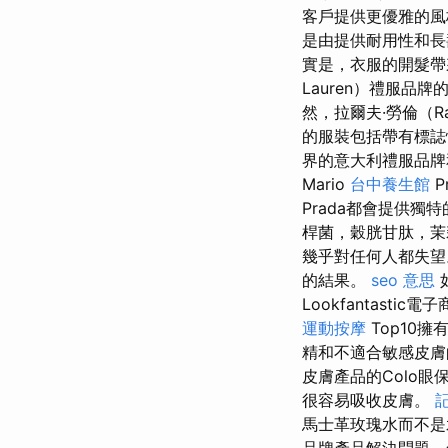
客戶提供更優雅的
是由提供耐用性和
實是，衣服的開髮帶來
Lauren）禮服
然，拉爾夫·勞倫（Ra
的服裝包括帶有標誌
界的意大利禮服品
Mario
台中養生館
P
Prada都會提供
桿菌，穀胱甘肽，茉莉
幾乎對任何人都失
的結果。
seo 意思
Lookfantast
運動按摩
Top10
精和不適合敏感皮
皮膚產品的Colo
很容易吸收皮膚。
馬士革玫瑰水而不
品牌產品解決問題，