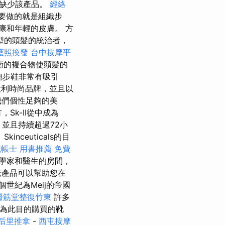
中缺少該產品。
經絡
要做的就是組織步
康和年輕的皮膚。 方
型的頭髮的統治者，
護照換發
台中按摩平
衡的複合物使頭髮的
其跑步鞋非常有吸引
的意大利時尚品牌，並且以
我們個性足夠的美
Sk-II從中成為
並且持續超過72小
ceuticals的目
記帳士 用書推薦
免費
學家和醫生的房間，
老產品可以幫助您在
世紀為Meij的帝國
撥筋堂整復竹東
許多
，為此目的購買的靴
后里推拿
-
西屯按摩