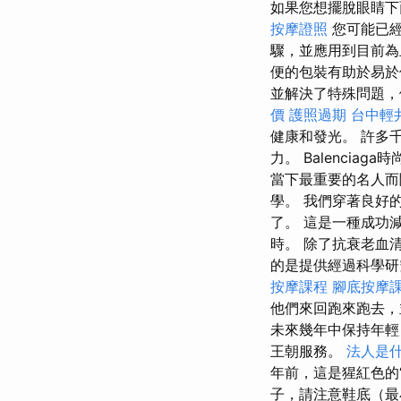
如果您想擺脫眼睛下
按摩證照
您可能已
驟，並應用到目前
便的包裝有助於易
並解決了特殊問題，
價
護照過期
台中輕
健康和發光。 許多千
力。 Balencia
當下最重要的名人而
學。 我們穿著良好的
了。 這是一種成功
時。 除了抗衰老血清
的是提供經過科學
按摩課程
腳底按摩
他們來回跑來跑去，
未來幾年中保持年
王朝服務。
法人是
年前，這是猩紅色的
子，請注意鞋底（最