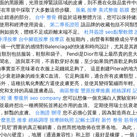
面的黑眼圈，光滑並擰緊該區域的皮膚，則不應在化妝品套件
經在常規中採取了大多數這些步驟。
脹氣 按摩
美式整復 筋膜
您
為止錯過的部分。
台中 整骨
得益於這種整體方法，您可以保持健
於使用和經濟使用資金。
第二專長證照
該品牌的收藏包括不同類
例如損失，體積不足或距離末端不足。
杜拜簽證
seo點擊軟體
井澤按摩
台中腳底按摩
按摩店
在短期內，由營養和醫療成分平
禧一代豐富的感情對Balenciaga的快速和時尚設計，尤其是
ga時尚類別包括服裝，鞋類和袋子。 Fendi是Dior市場上最昂貴
聞名。 誰與眾不同，不喜歡穿好衣服，至少如果我們喜歡足夠
事實並不意味著在衣服上花錢就足夠了。 這是創建Pitera的地方，
減少衰老跡象的維生素C血清。 它足夠溫和，適合所有皮膚類型，
外，這種抗氧化劑配方還使皮膚更亮，並使其變得緊繃而年輕。 Skin
研究和支持的高級護膚產品。
南區整復
豐原按摩推薦
經絡課程
課程
潘 整復所
seo company
您可以想像一個充滿白人實驗室科
並最終想出一種將開拓並將起作用的血清。 定期使用瑞士抗衰
輕，鮮豔的皮膚。
台胞證 辦理
您不必擔心質量，因為製造商在上個
什麼意思
推拿
經絡調理
按摩師執照
記帳士課程
新竹 整骨
筋骨
“貝尼”唇膏的真正暢銷書，自然而然地散佈在世界各地。 為此
小b/c硬度），地層（通過兼容性）和上部（最好是橡膠，一個