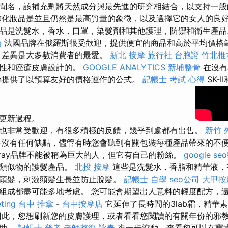
聞名，該補充劑將天然成分與最先進的研究相結合，以支持一
化妝品是並且仍然是最高質量的象徵，以及選擇它的女人的良好
品是洗髮水，香水，口罩，染髮劑和其他護理，防禦和衛生產
薦
法國品牌在俄羅斯很受歡迎，提供便宜的商品和高於平均價格
，差異是大多數消費者的最愛。
新北 按摩
旅行社 台胞證
竹北推
油性和痤瘡皮膚設計的。
GOOGLE ANALYTICS
新埔整骨
在沒有
lin提供了以預算友好的價格運作的公式。
記帳士 考試 心得
SK-I
然更新過程。
也非常受歡迎，有很多積極的反饋，幾乎到處都有出售。
新竹 外
沒有任何缺點，儘管有時您會聽到有關包裝每種產品帶來的不
cray品牌不能被稱為巨大的人，但它有自己的粉絲。
google s
有類似物的護髮產品。
北投 按摩
這些是洗髮水，香脂和精華液，
頭髮，刺激頭髮生長並防止脫髮。
記帳士 自學
seo公司
大甲按
組成都盡可能多地考慮。 您可能會期望出人意料的輕度配方，
ting
台中 推拿
-
台中按摩店
它延伸了長時間的3lab霜，精華
此，您想刷新您的皮膚護理，或者看看您閱讀的有關年份的邪
幫助。
記帳士 普考
老師整復 詠春
進一步滾動，查看您可以在寶