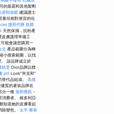
司的面霜和其他製劑
屯肩頸放鬆
建議護士
質量但相對便宜的化
ices
護照代辦
筋膜
l
天然保濕，抗粉產
理皮膚護理準備工
這可能會讓您購買一
台北
產品範圍分為轉
縮小搜索範圍，以找
理。 該品牌成立於
撥筋堂
Dior品牌以標
 ptt
Look”夾克和“
好的替代品組成。
高雄
但優質的著裝品牌在
區分一種
面部撥筋
-
消費者。 維多利亞·
們都知道她的皮膚看起
消除變色。
太平 整骨