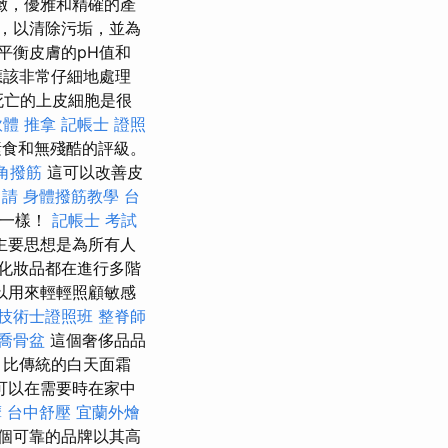
緻，優雅和精確的產
，以清除污垢，並為
平衡皮膚的pH值和
應該非常仔細地處理
死亡的上皮細胞是很
軟體
推拿
記帳士 證照
素食和無殘酷的評級。
角撥筋
這可以改善皮
申請
身體撥筋教學
台
紅一樣！
記帳士 考試
主要思想是為所有人
do化妝品都在進行多階
以用來輕輕照顧敏感
技術士證照班
整脊師
喬骨盆
這個奢侈品品
，比傳統的白天面霜
可以在需要時在家中
摩
台中舒壓
宜蘭外燴
個可靠的品牌以其高