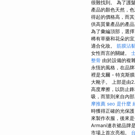
很難找到。 為了護髮
產品的顏色天然，色
得起的價格高，而其
供高質量產品的產品
為了彙編頂部，選擇
稀有草藥和花朵的
適合化妝。
筋膜沾
女性而言的關鍵。
整骨
由於設備的複
永恆的風格，在品牌不
裡是戈爾 - 特克斯
大靴子。 上部是由2
高度摩擦，以防止鋒
吸，而莖則來自內部
摩推薦
seo 是什麼
時獲得正確的光保護
來製作衣服，後來是
Armani連衣裙品牌
市場上首次亮相。