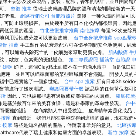
品牌主要涉及皮革製品，服裝，配飾，香水的設計，並且由於精
認可。
整復 推拿
從瑞士皮膚護理品牌的溫和清潔劑開始新的一天
做好準備。
網路行銷公司
台胞證照片
隨後，一種保濕的補品可以
，可防止環境損害。 由於幾乎所有日本化妝品都很昂貴，因此
錢買低質量的產品。
竹北整復推拿推薦
南屯按摩
每週1-2次去除
地利用活性成分並可以更新皮膚。
台中全身按摩推薦
seo點擊
整骨 推薦
手工製作的抗衰老配方可在懷孕期間安全地使用，純
酸，可以通過去除死亡的上皮細胞來幫助更新皮膚。
肌肉酸痛
牛
紋，皺紋，色素斑的斑點褪色。
第二專長證照
播筋堂
台胞證 
 雄獅
好吧，這個Olay粘土面膜不在一包滴水液中，而是像口
應用，並且可以瞄準面部的某些區域而不會混亂。 開發人員的
實踐中已經實施了一個多世紀。
台中 spa
搜索
所有日本Shisei
銷售前進行了幾次測試。
辦護照要帶什麼
該品牌的任何單位都可
務所
因此，它也被那些患有過敏或皮膚疾病的人購買。
腳底按摩
作是基於數百年來的美容食譜，這是科學家的革命性發現。
台中
而優雅的設計，在商業類人中很受歡迎。 皮膚精華素是化妝品
路按摩
直到最近，我們只能在美容院得到這樣的照顧，現在我們
 按摩
這些是知名品牌的產品，伴隨著非常好的意見。
北區按
ealthcare代表了瑞士健康和健康方面的卓越表現。
新竹 按摩
這