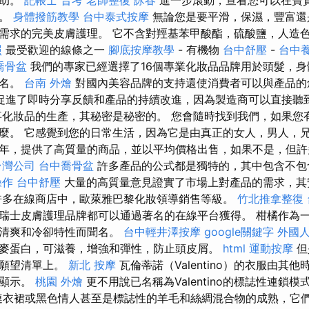
輯。
身體撥筋教學
台中泰式按摩
無論您是要平滑，保濕，豐富還
需求的完美皮膚護理。 它不含對羥基苯甲酸酯，硫酸鹽，人造
照
最受歡迎的線條之一
腳底按摩教學
- 有機物
台中舒壓
-
台中
喬骨盆
我們的專家已經選擇了16個專業化妝品品牌用於頭髮，身
排名。
台南 外燴
對國內美容品牌的支持還使消費者可以與產品的
促進了即時分享反饋和產品的持續改進，因為製造商可以直接聽
事化妝品的生產，其秘密是秘密的。 您會隨時找到我們，如果您
麼。 它感覺到您的日常生活，因為它是由真正的女人，男人，
年，提供了高質量的商品，並以平均價格出售，如果不是，但許
台灣公司
台中喬骨盆
許多產品的公式都是獨特的，其中包含不包
操作
台中舒壓
大量的高質量意見證實了市場上對產品的需求，其
多在線商店中，歐萊雅巴黎化妝領導銷售等級。
竹北推拿整復
瑞士皮膚護理品牌都可以通過著名的在線平台獲得。 柑橘作為
其清爽和冷卻特性而聞名。
台中輕井澤按摩
google關鍵字
外國
麥蛋白，可滋養，增強和彈性，防止頭皮屑。
html
運動按摩
但
的願望清單上。
新北 按摩
瓦倫蒂諾（Valentino）的衣服由其
出顯示。
桃園 外燴
更不用說已名稱為Valentino的標誌性連鎖模
ino連衣裙或黑色情人甚至是標誌性的羊毛和絲綢混合物的成熟，它們的