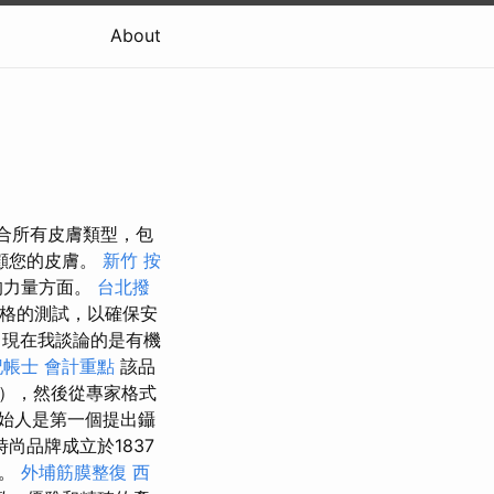
About
適合所有皮膚類型，包
顧您的皮膚。
新竹 按
的力量方面。
台北撥
格的測試，以確保安
現在我談論的是有機
記帳士 會計重點
該品
），然後從專家格式
始人是第一個提出鑷
尚品牌成立於1837
徵。
外埔筋膜整復
西