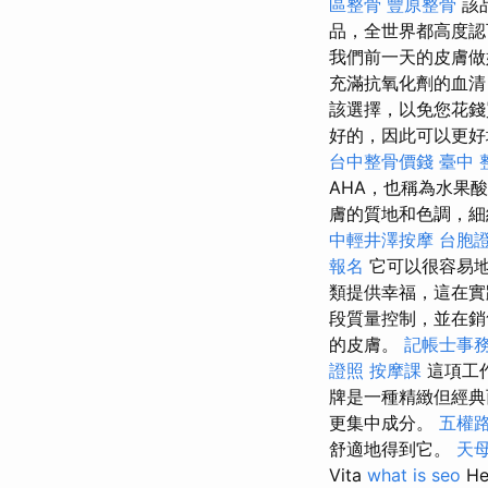
區整骨
豐原整骨
該
品，全世界都高度
我們前一天的皮膚
充滿抗氧化劑的血清
該選擇，以免您花
好的，因此可以更好
台中整骨價錢
臺中 
AHA，也稱為水果
膚的質地和色調，細
中輕井澤按摩
台胞證
報名
它可以很容易地
類提供幸福，這在
段質量控制，並在
的皮膚。
記帳士事
證照
按摩課
這項工
牌是一種精緻但經典
更集中成分。
五權
舒適地得到它。
天母
Vita
what is seo
H