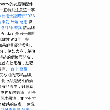
rberry的衣服和配件
計師一直特別注意這一事
技術士證照班2023
容撥筋
外燴 意思
當
 會計師 差異
該品牌
Prada）是另一個世
溯到1913年，與
如果經典優雅柔和，
成分，例如大麻，芽孢
得起的價格而聞名，
在首次使用後，壯觀
選擇。
台中 整復
上最受歡迎的美容品牌。
 化妝品是變性的酒
從該品牌中，對敏感
更肉食的奶油，但是
，乳木果油，並含有大
敏感的皮膚。 建議
。
關鍵字搜尋
社團法