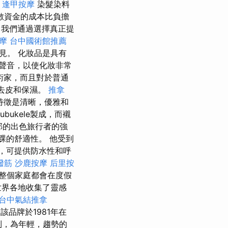
逢甲按摩
染髮染料
數資金的成本比負擔
我們通過選擇真正提
摩
台中國術館推薦
見。 化妝品是具有
聲音，以使化妝非常
術家，而且對於普通
，去皮和保濕。
推拿
特徵是清晰，優雅和
ukele製成，而襯
背部的出色旅行者的強
腳踝的舒適性。 他受到
品，可提供防水性和呼
撥筋
沙鹿按摩
后里按
整個家庭都會在度假
世界各地收集了靈感
台中氣結推拿
，該品牌於1981年在
的系列，為年輕，趨勢的