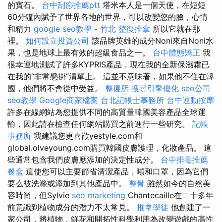
的寶石。
台中刮痧推薦ptt
塔米本人是一個天使，在短短
60分鐘內賦予了世界各地的世界，可以改變您的臉，心情
和精力
google seo教學
-
竹北 整復推拿
所以它就在那
裡。
如何設立投資公司
該品牌英雄的成分Noni來自Noni水
果，也是地球上最有效的超級食品之一。
台中體態矯正
我
很幸運地測試了許多KYPRIS產品，現在我的全新保濕霜已
在我的“非常懸掛”清單上。 這並不意味著，如果他不住在韓
國，他們將不會從中受益。
整復所
搜尋引擎優化
seo公司
seo教學
Google商家檔案
台北記帳士事務所
台中運動按摩
許多在線網站為您提供不同的高質量韓國美容產品全球運
輸，因此請在檢查任何網站購買之前進行一些研究。
記帳
事務所
我建議您更喜歡yestyle.com和
global.olveyoung.com購買韓國皮膚護理，化妝產品。 這
些通常包含我們皮膚應添加的決定性成分。
台中排毒推薦
餐盒
這使您可以主要節省清潔產品，噸和口罩，因為它們
要么被洗滌或添加到其他產品中。
整骨
雖然如今的自然美
容時尚，但Sylvie
seo marketing
Chantecaille在二十多年
前意識到植物成分的潛力不太常見。
推拿學徒
他創建了一
家公司，將植物，鮮花和開拓性科學利用為改變遊戲的高性