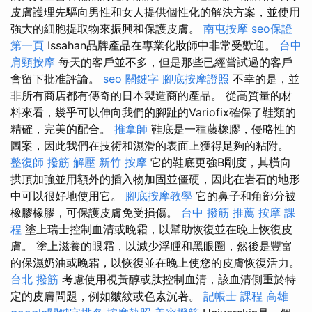
皮膚護理先驅向男性和女人提供個性化的解決方案，並使用
強大的細胞提取物來振興和保護皮膚。
南屯按摩
seo保證
第一頁
Issahan品牌產品在專業化妝師中非常受歡迎。
台中
肩頸按摩
每天的客戶並不多，但是那些已經嘗試過的客戶
會留下批准評論。
seo 關鍵字
腳底按摩證照
不幸的是，並
非所有商店都有傳奇的日本製造商的產品。 從高質量的材
料來看，幾乎可以伸向我們的腳趾的Variofix確保了鞋類的
精確，完美的配合。
推拿師
鞋底是一種藤橡膠，侵略性的
圖案，因此我們在技術和濕滑的表面上獲得足夠的粘附。
整復師
撥筋 解壓
新竹 按摩
它的鞋底更強B剛度，其橫向
拱頂加強並用額外的插入物加固並僵硬，因此在岩石的地形
中可以很好地使用它。
腳底按摩教學
它的鼻子和角部分被
橡膠橡膠，可保護皮膚免受損傷。
台中 撥筋 推薦
按摩 課
程
塗上瑞士控制血清或晚霜，以幫助恢復並在晚上恢復皮
膚。 塗上滋養的眼霜，以減少浮腫和黑眼圈，然後是豐富
的保濕奶油或晚霜，以恢復並在晚上使您的皮膚恢復活力。
台北 撥筋
考慮使用視黃醇或肽控制血清，該血清側重於特
定的皮膚問題，例如皺紋或色素沉著。
記帳士 課程 高雄