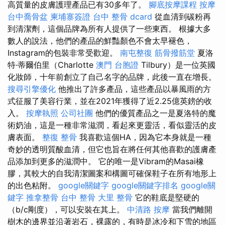
高質量的皮膚護理產品已有30多年了。
腳底按摩課程
按摩
台中喬骨盆
柬埔寨簽證
台中 整骨 dcard
從血清到碳粉再
到清潔劑，這個品牌為所有人提供了一些東西。 根據大多
數人的說法，他們的產品的鮮豔顏色不會太早褪色，
Instagram的包裝非常受歡迎。
南屯整復
筋骨撥筋堂
夏洛
特·蒂爾伯里（Charlotte
澳門 台胞證
Tilbury）是一位英國
化妝師，十年前創立了自己名字的品牌，此後一直在增長。
搜尋引擎優化
他推出了許多產品，這些產品以暴風雨的方
式征服了美容行業，並在2021年獲得了近2.25億英鎊的收
入。
按摩執照
公司社團
他們的優質產品之一是夏洛特的魔
術奶油，這是一種非常滋潤，看起來更靈活，看似靈活的皮
膚表面。
整復 整骨
我喜歡這個HA，因為它本身就是一種
奇妙的透明質酸血清，但它也旨在將任何其他喜歡的護膚產
品添加到更多的滋潤中。 它的唯一是Vibram的Masai橡
膠，其較大的自我清潔圖案和構圖可確保鞋子在所有地形上
的出色粘附。
google關鍵字
google關鍵字排名
google關
鍵字
推拿整骨
台中 整骨
大里 整骨
它的鞋底是堅硬的
（b/c剛度），可以安裝在其上。
中清路 按摩
當我們離開
樹木的邊界並沿著岩石，裸露的，有時是冰冷和下雪的地區