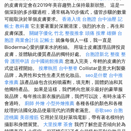
的皮膚肯定會在2019年美容趨勢上保持最新狀態。 這是一
個深刻的多步驟過程，通常稱為10步儀式，儘管步驟的數量
可能取決於單個皮膚要求。
香港入境 台胞證
台中油壓
記
帳士 教科書
它主要著重於深層清潔，強烈的水合，再生和
皮膚保護。
關鍵字優化
竹北 整復推拿
頭痛 按摩
雄獅 台
胞證
商業會計法 記帳士
就像每個人一樣，我一直是
Bioderma心愛的膠束水的粉絲。 用瑞士皮膚護理品牌投資
皮膚，並體驗此優質產品的獨特好處。
台胞證新北
整復 整
骨
護照申請
台中國術館推薦
您進入完美，年輕的皮膚的方
式從這裡開始。
按摩執照
台中整脊
Collistar是意大利製藥
品牌，為男性和女性生產天然化妝品。
seo是什麼
台中推
拿推薦
該產品線包含抗粉噴霧劑，填充劑，固體奶油和其
他獨特產品。 如果是這樣，我們將向您展示最好的豪華服
裝品牌，每年推出新衣服的品牌，我們可以說，有時永遠不
會過時。
廚師 外燴
小型外燴推薦
各種各樣的顏色和各種
紋理的法國化妝品使最現代的消費者滿意。
谷歌seo
台胞
證桃園
美容撥筋
它用於呈現好萊塢電影，帶有著名模特的
攝影和身體展覽。
大里按摩
茶會
我們了解您是否傾向於為