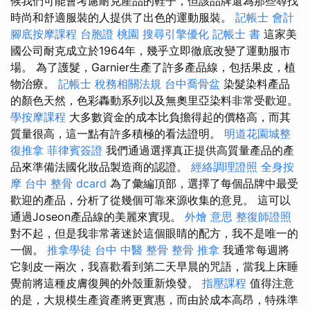
候我們可能會考慮耐克產品的鞋子，但該品牌還為那些尋找
時尚和舒適服裝的人提供了出色的運動服裝。
記帳士 會計
腳底按摩課程
台胞證 桃園
搜尋引擎優化
記帳士 書
這家美
國公司耐克成立於1964年，幾乎立即徹底改變了運動服市
場。 為了護髮，Garnier生產了許多產品線，包括果皮，植
物治療。
記帳士 稅務相關法規
台中喬骨盆
染髮染料產品
的顏色天然，色彩轟動系列以及無奧里亞染料非常受歡迎。
學按摩課程
大多數資金的成本比負擔得起的價格高，而其
質量很高，這一點有許多積極的看法證明。
明道花園城整
復推拿
菲律賓簽證
我們通過選擇真正提供高質量產品的產
品來準備法國化妝品製造商的認證。
經絡調理證照
全身按
摩
台中 整骨 dcard
為了彙編頂部，選擇了每個品牌中最受
歡迎的產品，分析了從幾個可靠來源收集的意見。 這可以
通過Joseon產品線的美麗來實現。
外燴 意思
整復師證照
對不起，但是我非常著迷於這個眼睛的配方，我不是唯一的
一個。
推拿學徒
台中 中醫 整骨
整骨 推拿
我通常每週將
它剝皮一兩次，我喜歡看到第二天早晨的咒語，當我上床睡
覺前將這種皮膚復興的外殼重新煥發。
指壓課程
值得注意
的是，大規模生產資產將更實惠，而由於成本高昂，特殊準