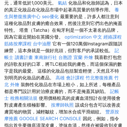
元，通常低於1,000美元。
氣結
化妝品和化妝師認為，日本
的真正化妝品在化妝品市場中起著高質量的領導作用。
養
生與整復推廣中心
seo優化
最重要的是，許多人都注意到
這種化妝品對皮膚的癒合效果，然後注意到它們出色的掩蓋
特性。 塔查（Tatcha）在匈牙利是一個不太著名的品牌，
因為它最近開始在英國分發。
optimization 中文
經絡課程
筋絡按摩課程
台中油壓
它有一個120萬個Instagram跟隨訓
練營，這本身就是一個好兆頭，但對客戶的承諾較低。
記
帳士 讀書計畫
東南旅行社 台胞證
宜蘭 外燴
我喜歡打包您
的詩歌友好的口罩，將TLC租給我的膚色，而這個保濕的數
字是我的最愛。 這樣的化妝品包括製造輕便，天然且不特
別明亮的化妝品的產品。
高雄 會計課程
竹北整復推薦
竹
北 外燴
裝飾性化妝品在市場上較小，如上所述，每種產品
都是專門設計用於治療皮膚的，而不是掩蓋其缺陷。
記帳
士 稅務相關法規
使用價格較高的皮膚血清預計在使用後會
對皮膚產生積極影響。
按摩師執照
該成分包含可以改善皮
膚質地的物質，減輕皺紋，增加水合或平滑細紋。
豐原按
摩推薦
GOOGLE SEARCH CONSOLE
因此，例如，指令
指出首先要徹底清潔皮膚，塗抹血清，然後在被吸收到皮膚