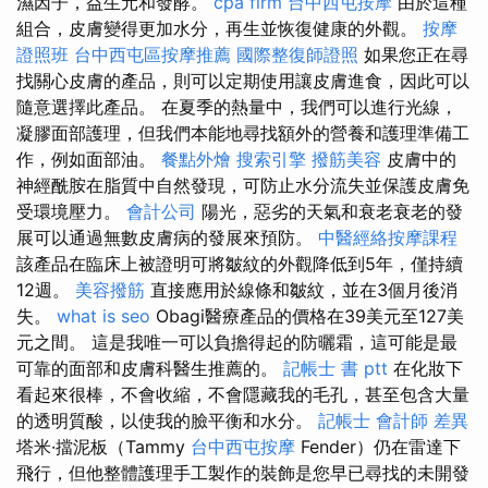
濕因子，益生元和發酵。
cpa firm
台中西屯按摩
由於這種
組合，皮膚變得更加水分，再生並恢復健康的外觀。
按摩
證照班
台中西屯區按摩推薦
國際整復師證照
如果您正在尋
找關心皮膚的產品，則可以定期使用讓皮膚進食，因此可以
隨意選擇此產品。 在夏季的熱量中，我們可以進行光線，
凝膠面部護理，但我們本能地尋找額外的營養和護理準備工
作，例如面部油。
餐點外燴
搜索引擎
撥筋美容
皮膚中的
神經酰胺在脂質中自然發現，可防止水分流失並保護皮膚免
受環境壓力。
會計公司
陽光，惡劣的天氣和衰老衰老的發
展可以通過無數皮膚病的發展來預防。
中醫經絡按摩課程
該產品在臨床上被證明可將皺紋的外觀降低到5年，僅持續
12週。
美容撥筋
直接應用於線條和皺紋，並在3個月後消
失。
what is seo
Obagi醫療產品的價格在39美元至127美
元之間。 這是我唯一可以負擔得起的防曬霜，這可能是最
可靠的面部和皮膚科醫生推薦的。
記帳士 書 ptt
在化妝下
看起來很棒，不會收縮，不會隱藏我的毛孔，甚至包含大量
的透明質酸，以使我的臉平衡和水分。
記帳士 會計師 差異
塔米·擋泥板（Tammy
台中西屯按摩
Fender）仍在雷達下
飛行，但他整體護理手工製作的裝飾是您早已尋找的未開發