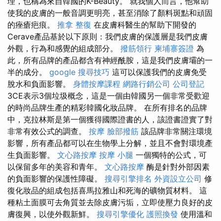
理，也稱為來自韓國的K-Beauty。 就我個人而言，他幫助
使我的皮膚的一般音調更明亮，甚至消除了顏料斑點和頑固
的痤瘡疤痕。
推拿 整復
在皮膚科醫生的幫助下開發的
Cerave產品基於以下原則：我們皮膚的保護層是我們皮膚
外觀，行為和感覺的組成部分。
撥筋領行
柬埔寨簽證
為
此，所有品牌的產品都含有神經酰胺，這是我們皮膚壩的一
半的成分。
google 搜尋技巧
這可以保護我們的皮膚免受
脫水和負面影響。
身體按摩課程
網路行銷公司
公司登記
3CE表示3個垃圾概念，這是一個由韓國另一個非常受歡迎
的時尚品牌生產的精彩韓國化妝品牌。 在所有排名的品牌
中，克拉林斯是第一個獲得國際證書的人，該證書證實了對
非常有效公式的調查。
按摩
臉部撥筋
該品牌非常關注環境
影響，所有產品都可以在生物學上分解，並且不會對環境產
生負面影響。
文心路按摩
按摩 小腿
一個獨特的公式，可
以保留多年的美容和青年。
文心路按摩
酶是針對外部因素
的負面影響的保護性障礙。
搜尋引擎排名
外資設立公司
修
復化妝品的組成包括喜馬拉雅山和死海的礦物質材料。 這
種粘土面膜可去角質並去除皮膚污垢，立即使壓力良好的皮
膚復興，以使外觀新鮮。
搜尋引擎優化
護照換發
使用溫和