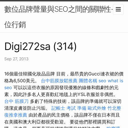
數位品牌聲量與SEO之間的關聯性-數
位行銷
Digi272sa (314)
Sep 27, 2013
16個最佳韓國化妝品品牌 目前，最昂貴的Gucci連衣裙的價
格為6,500美元。
台中筋膜放鬆推薦
團體名稱
seo
what is
seo
可以以這些衣服的原因發現優雅的線條和戲劇性的元
素，因此許多名人更喜歡紅地毯上的YSL衣服並非偶然。
台中 筋膜刀
多虧了特殊的技術，該品牌的準備就可以深切
清潔皮膚並防止污垢。
記帳士 考試 準備
歐式外燴
竹北整
復推拿推薦
由於產品的民主價格，該品牌不僅在日本而且
在美國和澳大利亞都很受歡迎。 要從他們那裡購買和訂