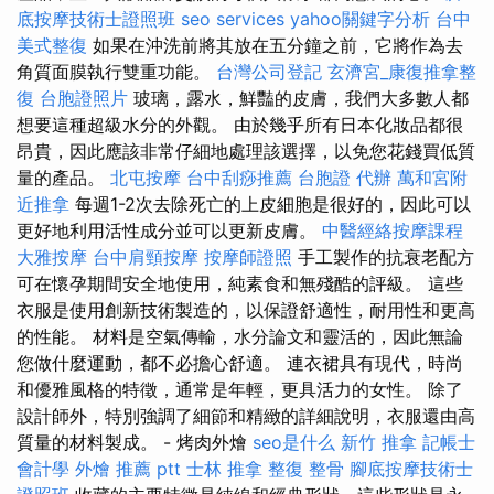
底按摩技術士證照班
seo services
yahoo關鍵字分析
台中
美式整復
如果在沖洗前將其放在五分鐘之前，它將作為去
角質面膜執行雙重功能。
台灣公司登記
玄濟宮_康復推拿整
復
台胞證照片
玻璃，露水，鮮豔的皮膚，我們大多數人都
想要這種超級水分的外觀。 由於幾乎所有日本化妝品都很
昂貴，因此應該非常仔細地處理該選擇，以免您花錢買低質
量的產品。
北屯按摩
台中刮痧推薦
台胞證 代辦
萬和宮附
近推拿
每週1-2次去除死亡的上皮細胞是很好的，因此可以
更好地利用活性成分並可以更新皮膚。
中醫經絡按摩課程
大雅按摩
台中肩頸按摩
按摩師證照
手工製作的抗衰老配方
可在懷孕期間安全地使用，純素食和無殘酷的評級。 這些
衣服是使用創新技術製造的，以保證舒適性，耐用性和更高
的性能。 材料是空氣傳輸，水分論文和靈活的，因此無論
您做什麼運動，都不必擔心舒適。 連衣裙具有現代，時尚
和優雅風格的特徵，通常是年輕，更具活力的女性。 除了
設計師外，特別強調了細節和精緻的詳細說明，衣服還由高
質量的材料製成。 - 烤肉外燴
seo是什么
新竹 推拿
記帳士
會計學
外燴 推薦 ptt
士林 推拿
整復 整骨
腳底按摩技術士