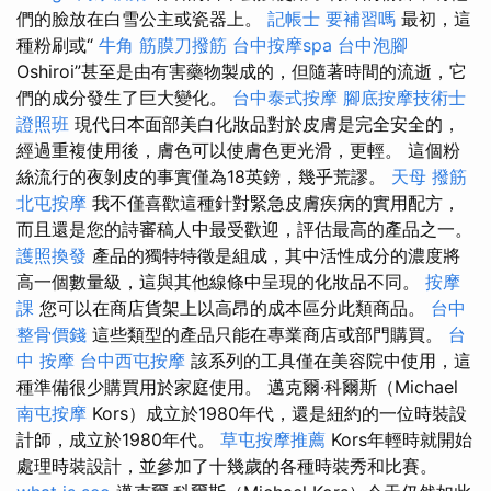
們的臉放在白雪公主或瓷器上。
記帳士 要補習嗎
最初，這
種粉刷或“
牛角 筋膜刀撥筋
台中按摩spa
台中泡腳
Oshiroi”甚至是由有害藥物製成的，但隨著時間的流逝，它
們的成分發生了巨大變化。
台中泰式按摩
腳底按摩技術士
證照班
現代日本面部美白化妝品對於皮膚是完全安全的，
經過重複使用後，膚色可以使膚色更光滑，更輕。 這個粉
絲流行的夜剝皮的事實僅為18英鎊，幾乎荒謬。
天母 撥筋
北屯按摩
我不僅喜歡這種針對緊急皮膚疾病的實用配方，
而且還是您的詩審稿人中最受歡迎，評估最高的產品之一。
護照換發
產品的獨特特徵是組成，其中活性成分的濃度將
高一個數量級，這與其他線條中呈現的化妝品不同。
按摩
課
您可以在商店貨架上以高昂的成本區分此類商品。
台中
整骨價錢
這些類型的產品只能在專業商店或部門購買。
台
中 按摩
台中西屯按摩
該系列的工具僅在美容院中使用，這
種準備很少購買用於家庭使用。 邁克爾·科爾斯（Michael
南屯按摩
Kors）成立於1980年代，還是紐約的一位時裝設
計師，成立於1980年代。
草屯按摩推薦
Kors年輕時就開始
處理時裝設計，並參加了十幾歲的各種時裝秀和比賽。