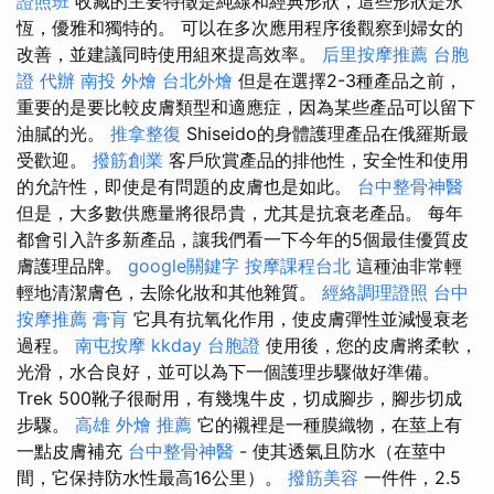
證照班
收藏的主要特徵是純線和經典形狀，這些形狀是永
恆，優雅和獨特的。 可以在多次應用程序後觀察到婦女的
改善，並建議同時使用組來提高效率。
后里按摩推薦
台胞
證 代辦
南投 外燴
台北外燴
但是在選擇2-3種產品之前，
重要的是要比較皮膚類型和適應症，因為某些產品可以留下
油膩的光。
推拿整復
Shiseido的身體護理產品在俄羅斯最
受歡迎。
撥筋創業
客戶欣賞產品的排他性，安全性和使用
的允許性，即使是有問題的皮膚也是如此。
台中整骨神醫
但是，大多數供應量將很昂貴，尤其是抗衰老產品。 每年
都會引入許多新產品，讓我們看一下今年的5個最佳優質皮
膚護理品牌。
google關鍵字
按摩課程台北
這種油非常輕
輕地清潔膚色，去除化妝和其他雜質。
經絡調理證照
台中
按摩推薦
膏肓
它具有抗氧化作用，使皮膚彈性並減慢衰老
過程。
南屯按摩
kkday 台胞證
使用後，您的皮膚將柔軟，
光滑，水合良好，並可以為下一個護理步驟做好準備。
Trek 500靴子很耐用，有幾塊牛皮，切成腳步，腳步切成
步驟。
高雄 外燴 推薦
它的襯裡是一種膜織物，在莖上有
一點皮膚補充
台中整骨神醫
- 使其透氣且防水（在莖中
間，它保持防水性最高16公里）。
撥筋美容
一件件，2.5