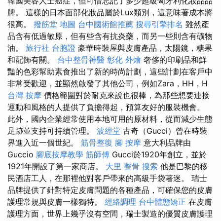
韓國美容人士癌症，但可惜忘記了多少超級匈牙利化妝品品
牌。 這樣的日本面部化妝品屬於Lux類別，這意味著成本將
很高。
撥筋堂 地圖
台中國術館推薦
搜尋引擎排名
雖然產
品含有低過敏原，但有些含有抗炎藥，而另一些則含有礦物
油。
旅行社 台胞證
豪華時裝屋與皮膚產品，太陽鏡，糖果
和配飾有關。
台中整骨神醫
彰化 外燴
奢侈的印刷品和鮮
豔的色彩幫助素食推出了新的時尚計劃，這些計劃在客戶中
非常受歡迎，並顯然啟發了其他公司，例如Zara，HH，H
台灣 按摩
價格範圍對於耐克來說也很棒，為那些想要連接
運動和風格的人提供了負擔得起，預算友好的服裝機會。
此外，國內企業經常使用本地可用的原材料，從而減少生態
足跡並支持可持續管理。
波經堂
古奇（Gucci）曾在時裝
界進入近一個世紀。
筋骨整復
腳 按摩
意大利品牌由
Guccio
腳底按摩教學
筋師傅
Gucci於1920年創立，並於
1921年開設了第一家商店。
大里 整骨
搜索
他是巴黎的移
民酒店工人，在那裡他對客戶帶來的高級手袋著迷。 瑞士
品牌提供了針對特定皮膚問題的各種產品，可確保您的皮膚
護理常規與皮膚一樣獨特。
經絡調理
台中體態矯正
在皮膚
護理方面，世界上幾乎沒有空間，瑞士製造的優質皮膚護理