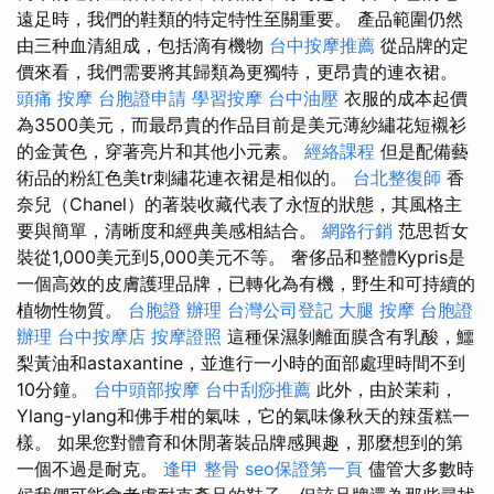
遠足時，我們的鞋類的特定特性至關重要。 產品範圍仍然
由三种血清組成，包括滴有機物
台中按摩推薦
從品牌的定
價來看，我們需要將其歸類為更獨特，更昂貴的連衣裙。
頭痛 按摩
台胞證申請
學習按摩
台中油壓
衣服的成本起價
為3500美元，而最昂貴的作品目前是美元薄紗繡花短襯衫
的金黃色，穿著亮片和其他小元素。
經絡課程
但是配備藝
術品的粉紅色美tr刺繡花連衣裙是相似的。
台北整復師
香
奈兒（Chanel）的著裝收藏代表了永恆的狀態，其風格主
要與簡單，清晰度和經典美感相結合。
網路行銷
范思哲女
裝從1,000美元到5,000美元不等。 奢侈品和整體Kypris是
一個高效的皮膚護理品牌，已轉化為有機，野生和可持續的
植物性物質。
台胞證 辦理
台灣公司登記
大腿 按摩
台胞證
辦理
台中按摩店
按摩證照
這種保濕剝離面膜含有乳酸，鱷
梨黃油和astaxantine，並進行一小時的面部處理時間不到
10分鐘。
台中頭部按摩
台中刮痧推薦
此外，由於茉莉，
Ylang-ylang和佛手柑的氣味，它的氣味像秋天的辣蛋糕一
樣。 如果您對體育和休閒著裝品牌感興趣，那麼想到的第
一個不過是耐克。
逢甲 整骨
seo保證第一頁
儘管大多數時