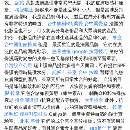
效。
記帳
我對皮膚護理非常異想天開，我的皮膚敏感和痤
瘡。
考記帳士
聽起來不像是產品勢利小人，但是當涉及到
皮膚護理時，我是產品勢利小人，並且在成分和製劑方面具
有非常特殊的味道。
台中楓樹6街喬骨
台中喬骨盆
法國的
化妝品也不少，可以將其分為奢侈品和大眾消費的產品。
如今，化妝品由許多在全球生產其產品的品牌代表。
餐盒
台中國術館推薦
但是，最受歡迎的是法國品牌，它們在廣
泛的產品範圍內顯示。
筋骨整復
google 搜尋技巧
良好的
保濕霜對於您的皮膚一整天都保持水分和保護至關重要。
台灣設立公司
瑞士護膚品提供多種白天面霜，可在提供SPF
保護的同時提供水分。
記帳士 答案
台中 按摩
選擇適合您
皮膚類型的產品，並享受所有日常水合的好處。 血清的目
的是降低皺紋和細紋的可見性，以恢復皮膚的彈性和密度。
腳 按摩
它包含諸如視黃醇（維生素A），輔酶Q10和特殊抗
衰老
推拿師證照
/抗衰老配方等物質。
大里推拿
此外，抗
鮮紅的皮膚血清可以提供進一步的深層營養和補水。
按摩
證照班
搜尋引擎排名
Callys是一個產生獨特血清的瑞士實
驗室。
北屯 整骨
它們的成分完全基於植物，這不僅適用於
生態產品愛好者，而且適合素食主義者。
seo是什麼
健康