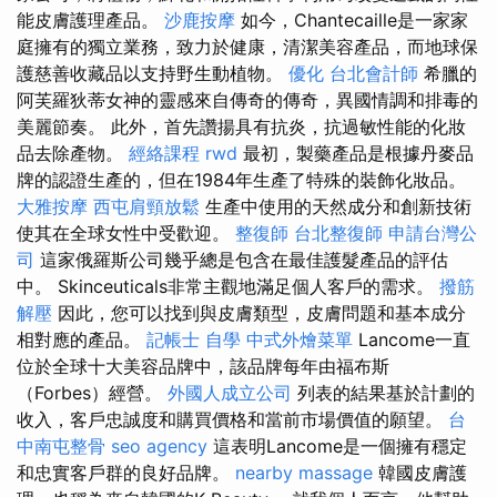
能皮膚護理產品。
沙鹿按摩
如今，Chantecaille是一家家
庭擁有的獨立業務，致力於健康，清潔美容產品，而地球保
護慈善收藏品以支持野生動植物。
優化
台北會計師
希臘的
阿芙羅狄蒂女神的靈感來自傳奇的傳奇，異國情調和排毒的
美麗節奏。 此外，首先讚揚具有抗炎，抗過敏性能的化妝
品去除產物。
經絡課程
rwd
最初，製藥產品是根據丹麥品
牌的認證生產的，但在1984年生產了特殊的裝飾化妝品。
大雅按摩
西屯肩頸放鬆
生產中使用的天然成分和創新技術
使其在全球女性中受歡迎。
整復師
台北整復師
申請台灣公
司
這家俄羅斯公司幾乎總是包含在最佳護髮產品的評估
中。 Skinceuticals非常主觀地滿足個人客戶的需求。
撥筋
解壓
因此，您可以找到與皮膚類型，皮膚問題和基本成分
相對應的產品。
記帳士 自學
中式外燴菜單
Lancome一直
位於全球十大美容品牌中，該品牌每年由福布斯
（Forbes）經營。
外國人成立公司
列表的結果基於計劃的
收入，客戶忠誠度和購買價格和當前市場價值的願望。
台
中南屯整骨
seo agency
這表明Lancome是一個擁有穩定
和忠實客戶群的良好品牌。
nearby massage
韓國皮膚護