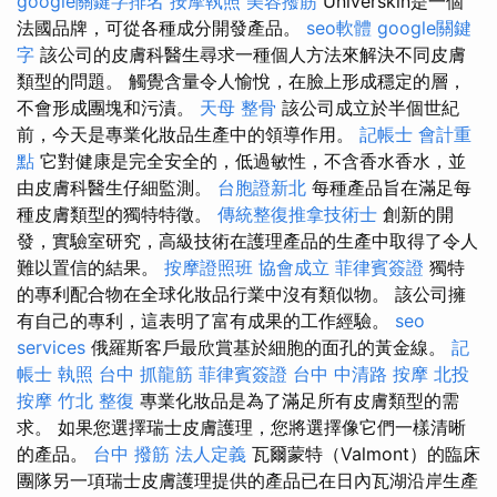
google關鍵字排名
按摩執照
美容撥筋
Universkin是一個
法國品牌，可從各種成分開發產品。
seo軟體
google關鍵
字
該公司的皮膚科醫生尋求一種個人方法來解決不同皮膚
類型的問題。 觸覺含量令人愉悅，在臉上形成穩定的層，
不會形成團塊和污漬。
天母 整骨
該公司成立於半個世紀
前，今天是專業化妝品生產中的領導作用。
記帳士 會計重
點
它對健康是完全安全的，低過敏性，不含香水香水，並
由皮膚科醫生仔細監測。
台胞證新北
每種產品旨在滿足每
種皮膚類型的獨特特徵。
傳統整復推拿技術士
創新的開
發，實驗室研究，高級技術在護理產品的生產中取得了令人
難以置信的結果。
按摩證照班
協會成立
菲律賓簽證
獨特
的專利配合物在全球化妝品行業中沒有類似物。 該公司擁
有自己的專利，這表明了富有成果的工作經驗。
seo
services
俄羅斯客戶最欣賞基於細胞的面孔的黃金線。
記
帳士 執照
台中 抓龍筋
菲律賓簽證
台中 中清路 按摩
北投
按摩
竹北 整復
專業化妝品是為了滿足所有皮膚類型的需
求。 如果您選擇瑞士皮膚護理，您將選擇像它們一樣清晰
的產品。
台中 撥筋
法人定義
瓦爾蒙特（Valmont）的臨床
團隊另一項瑞士皮膚護理提供的產品已在日內瓦湖沿岸生產