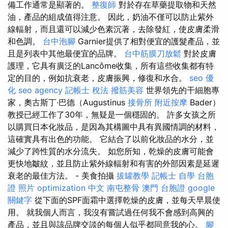
備工作通常是顯著的。
整復師
對於存在草藥提取物和天然
油，產品的組成值得注意。 因此，奶油不僅可以防止紫外
線輻射，而且還可以減少色素沉著，去除發紅，使皮膚柔滑
和色調。
台中泡腳
Garnier提供了相對便宜的護髮產品，並
且是列表中其他最便宜的品牌。
台中筋膜刀放鬆
對於皮膚
護理，它具有廣泛的Lancôme收集，所有這些收集都有特
定的目的，例如抗衰老，皮膚振興，修復和水合。
seo 優
化
seo agency
記帳士 稅法
撥筋美容
世界領先的干細胞專
家，奧古斯丁·巴德（Augustinus
接骨所
附近按摩
Bader）
教授已經工作了30年，無疑是一個穩固的。 許多女孩之所
以購買日本化妝品，是因為其構圖中具有異國情調的材料，
這確實具有出色的功能。 它結合了以前化妝品的水分，並
減少了跨性質的水分流失。 如您所知，乾燥的皮膚可能會
更快地皺紋，並且防止紫外線輻射和有害的外部因素是延遲
衰老的最佳方法。 - 美食拍攝
拔罐教學
記帳士 自學
台胞
證 照片
optimization 中文
南屯整骨
澳門 台胞證
google
關鍵字
從下面的SPF面霜中選擇乾燥的皮膚，並每天早晨使
用。 就我個人而言，我沒有嘗試過任何我不會感到高興的
產品，並且與該品牌交談的每個人似乎都同意我的心。
腳