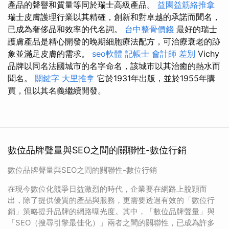
產品的聲譽和質量等同於瑞士高級產品。
益園益筋絡推拿
瑞士皮膚護理行業以其精確，創新和對卓越的承諾而聞名，
已成為奢侈品和效率的代名詞。
台中整骨價錢
最好的瑞士
護膚產品是精心開發的晚期細胞療法配方，可治療衰老的跡
象並滿足皮膚的需求。
seo軟體
記帳士 會計師 差別
Vichy
品牌以同名法國城市的名字命名，該城市以其治癒的熱水而
聞名。
關鍵字
大里推拿
它於1931年出版，並於1955年購
買，但以其名義繼續開發。
數位品牌聲量與SEO之間的關聯性-數位行銷
數位品牌聲量與SEO之間的關聯性-數位行銷
在現今數位化競爭日益激烈的時代，企業要在網路上脫穎而
出，除了提供優質的產品與服務，更需要透過有效的「數位行
銷」策略提升品牌的網路曝光度。其中，「數位品牌聲量」與
「SEO（搜尋引擎最佳化）」兩者之間的關聯性，已成為許多