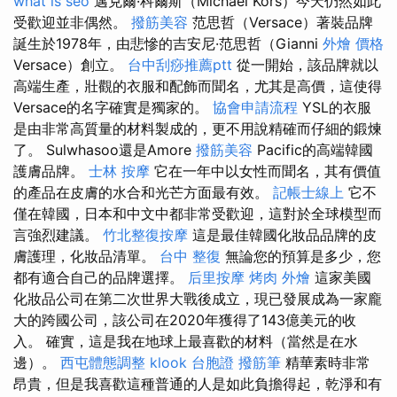
what is seo
邁克爾·科爾斯（Michael Kors）今天仍然如此
受歡迎並非偶然。
撥筋美容
范思哲（Versace）著裝品牌
誕生於1978年，由悲慘的吉安尼·范思哲（Gianni
外燴 價格
Versace）創立。
台中刮痧推薦ptt
從一開始，該品牌就以
高端生產，壯觀的衣服和配飾而聞名，尤其是高價，這使得
Versace的名字確實是獨家的。
協會申請流程
YSL的衣服
是由非常高質量的材料製成的，更不用說精確而仔細的鍛煉
了。 Sulwhasoo還是Amore
撥筋美容
Pacific的高端韓國
護膚品牌。
士林 按摩
它在一年中以女性而聞名，其有價值
的產品在皮膚的水合和光芒方面最有效。
記帳士線上
它不
僅在韓國，日本和中文中都非常受歡迎，這對於全球模型而
言強烈建議。
竹北整復按摩
這是最佳韓國化妝品品牌的皮
膚護理，化妝品清單。
台中 整復
無論您的預算是多少，您
都有適合自己的品牌選擇。
后里按摩
烤肉 外燴
這家美國
化妝品公司在第二次世界大戰後成立，現已發展成為一家龐
大的跨國公司，該公司在2020年獲得了143億美元的收
入。 確實，這是我在地球上最喜歡的材料（當然是在水
邊）。
西屯體態調整
klook 台胞證
撥筋筆
精華素時非常
昂貴，但是我喜歡這種普通的人是如此負擔得起，乾淨和有