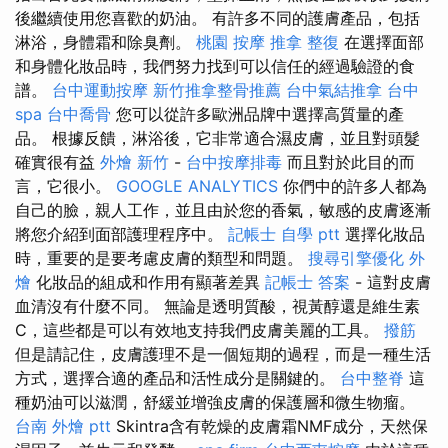
後繼續使用您喜歡的奶油。 有許多不同的護膚產品，包括
淋浴，身體霜和除臭劑。
桃園 按摩
推拿 整復
在選擇面部
和身體化妝品時，我們努力找到可以信任的經過驗證的食
譜。
台中運動按摩
新竹推拿整骨推薦
台中氣結推拿
台中
spa
台中喬骨
您可以從許多歐洲品牌中選擇高質量的產
品。 根據反饋，淋浴後，它非常適合濕皮膚，並且對頭髮
確實很有益
外燴 新竹
-
台中按摩排毒
而且對於此目的而
言，它很小。
GOOGLE ANALYTICS
你們中的許多人都為
自己的臉，親人工作，並且由於您的香氣，敏感的皮膚逐漸
將您介紹到面部護理程序中。
記帳士 自學 ptt
選擇化妝品
時，重要的是要考慮皮膚的類型和問題。
搜尋引擎優化
外
燴
化妝品的組成和作用有顯著差異
記帳士 答案
- 這對皮膚
血清沒有什麼不同。 無論是透明質酸，視黃醇還是維生素
C，這些都是可以有效地支持我們皮膚美麗的工具。
撥筋
但是請記住，皮膚護理不是一個短期的過程，而是一種生活
方式，選擇合適的產品和活性成分是關鍵的。
台中整脊
這
種奶油可以滋潤，舒緩並增強皮膚的保護層和微生物瘤。
台南 外燴 ptt
Skintra含有乾燥的皮膚霜NMF成分，天然保