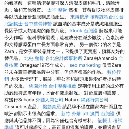
的氨基酸，這種清潔凝膠可深入清潔皮膚和毛孔，清除污
垢，油和其他雜質。
太平 整骨
然後，苜蓿提取物將皮膚排
毒以防止痤瘡並限制皮脂產生。
東海按摩
按摩課程台北
台
北記帳士
台中整骨神醫
該血清的基本成分是成纖維細胞生
長因子或人類組織的微觀片段。
klook 台胞證
聽起來可能
令人作嘔，但科學家發現，這種成分在減少皺紋，色素沉著
和支撐膠原蛋白生長方面非常有效。 另一個傑出的名字是
Zara，是女子著裝品牌之一，它提供了更實惠，預算友好的
替代品。
北屯 整骨
台北會計師事務所
Zara由Amancio
全
身按摩
Ortega於1975年成立。
seo marketing
儘管Zara
並未在豪華禮服品牌中分類，但仍有很高的作品。
數位行
銷
大多數情況下，服裝，辦公室和街頭服裝愛好者提供時
尚的衣服。
桃園外燴
台中整復推薦
定期使用正確的成分有
助於維持皮膚年輕，水合和健康狀況。 對於皮膚和護髮，
有幾行Suhada
外國人開公司
Nature
網路行銷公司
Cosmetics產品。
撥筋禁忌
該品牌不僅在國家內部而且在
歐洲都顯示出很高的需求。
新竹 外燴 ptt
澳門 台胞證
供
應與其他品牌不同，因為它僅包含有機材料。
記帳士 考試
準備
這可以保證安全，高質量但溫和的護理，並通過創新