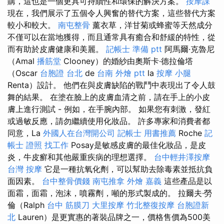
購，這也是一個更具可持續性和環保的解決方案。
按摩課
現在，我們展示了五個令人興奮的替代方案，這些替代方案
較小和較大。
南屯整骨
薰衣草，洋甘菊或蜂蜜等天然成分
不僅可以在當地獲得，而且通常具有癒合和舒緩的特性，從
而有助於皮膚健康和美麗。
記帳士 準備 ptt
阿馬爾·克魯尼
（Amal
播筋堂
Clooney）的婚紗由奧斯卡·德拉倫塔
（Oscar
台胞證 台北
de
台南 外燴 ptt
la
按摩 小腿
Renta）設計。 他們在與皮膚缺陷的戰鬥中表現出了令人鼓
舞的結果。 在塗在臉上的皮膚血清之前，請在手上的小皮
膚上進行測試 - 例如，在手腕內部。 如果您有刺激，發紅
或過敏反應，請勿繼續使用化妝品。 許多專家和消費者都
同意，La
外國人在台灣開公司
記帳士 用書推薦
Roche
記
帳士 證照 找工作
Posay是敏感皮膚的最佳化妝品，是皮
炎，牛皮癬和其他嚴重疾病的理想選擇。
台中輕井澤按摩
台灣 按摩
它是一種抗氧化劑，可以幫助去除毒素並抵抗負
面因素。
台中整骨價錢
南屯推拿
外燴 嘉義
這些產品是以
面霜，面霜，泡沫，噴霧劑，噸的形式製成的。 拉爾夫·勞
倫（Ralph
台中 筋膜刀
大里按摩
竹北整復按摩
台胞證新
北
Lauren）是更實惠的著裝品牌之一，價格售價為500美