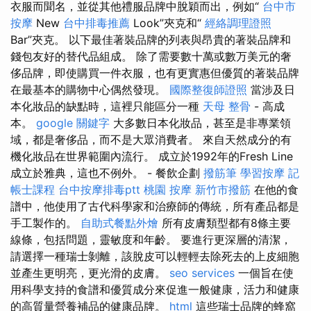
衣服而聞名，並從其他禮服品牌中脫穎而出，例如“
台中市
按摩
New
台中排毒推薦
Look”夾克和“
經絡調理證照
Bar”夾克。 以下最佳著裝品牌的列表與昂貴的著裝品牌和
錢包友好的替代品組成。 除了需要數十萬或數万美元的奢
侈品牌，即使購買一件衣服，也有更實惠但優質的著裝品牌
在最基本的購物中心偶然發現。
國際整復師證照
當涉及日
本化妝品的缺點時，這裡只能區分一種
天母 整骨
- 高成
本。
google 關鍵字
大多數日本化妝品，甚至是非專業領
域，都是奢侈品，而不是大眾消費者。 來自天然成分的有
機化妝品在世界範圍內流行。 成立於1992年的Fresh Line
成立於雅典，這也不例外。 - 餐飲企劃
撥筋筆
學習按摩
記
帳士課程
台中按摩排毒ptt
桃園 按摩
新竹市撥筋
在他的食
譜中，他使用了古代科學家和治療師的傳統，所有產品都是
手工製作的。
自助式餐點外燴
所有皮膚類型都有8條主要
線條，包括問題，靈敏度和年齡。 要進行更深層的清潔，
請選擇一種瑞士剝離，該脫皮可以輕輕去除死去的上皮細胞
並產生更明亮，更光滑的皮膚。
seo services
一個旨在使
用科學支持的食譜和優質成分來促進一般健康，活力和健康
的高質量營養補品的健康品牌。
html
這些瑞士品牌的蜂窩