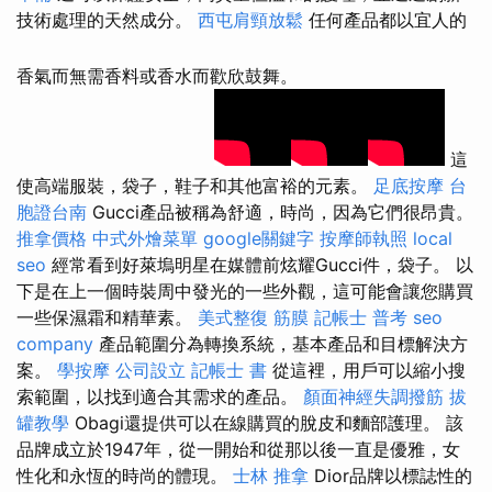
技術處理的天然成分。
西屯肩頸放鬆
任何產品都以宜人的
香氣而無需香料或香水而歡欣鼓舞。
這
使高端服裝，袋子，鞋子和其他富裕的元素。
足底按摩
台
胞證台南
Gucci產品被稱為舒適，時尚，因為它們很昂貴。
推拿價格
中式外燴菜單
google關鍵字
按摩師執照
local
seo
經常看到好萊塢明星在媒體前炫耀Gucci件，袋子。 以
下是在上一個時裝周中發光的一些外觀，這可能會讓您購買
一些保濕霜和精華素。
美式整復 筋膜
記帳士 普考
seo
company
產品範圍分為轉換系統，基本產品和目標解決方
案。
學按摩
公司設立
記帳士 書
從這裡，用戶可以縮小搜
索範圍，以找到適合其需求的產品。
顏面神經失調撥筋
拔
罐教學
Obagi還提供可以在線購買的脫皮和麵部護理。 該
品牌成立於1947年，從一開始和從那以後一直是優雅，女
性化和永恆的時尚的體現。
士林 推拿
Dior品牌以標誌性的