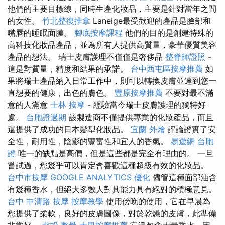
他們的主要目標線，同時生產化妝品，主要是針對當年之間
的女性。
竹北整復推拿
Laneige最受歡迎的產品是臉部和
嘴唇的睡眠面膜。
腳底按摩課程
他們的目的是創建特殊的
高科技化妝品產品，並為所有人提供高質量，豪華優質美容
產品的想法。 瑞士皮膚護理不僅僅是奢侈品
整脊師證照
-
這是對質量，精度和結果的承諾。
台中西屯區按摩推薦
如
果將瑞士產品納入日常工作中，則可以轉換皮膚並達到您一
直想要的健康，出色的膚色。
豐原按摩推薦
不要對最不滿
意的人滿意
士林 按摩
- 經驗當今瑞士皮膚護理的獨特好
處。
台胞證過期
該製造商不僅提供專業的化妝產品，而且
還提供了成功的日本髮型化妝品。
宜蘭 外燴
評論證實了安
全性，耐用性，陰影的豐富性和宜人的香氣。
易遊網 台胞
證
唯一的缺點是高價，但是這些都是完全有理由的。 一旦
嘗試過，您幾乎可以肯定會喜歡這種超級有效的化妝品。
台中市按摩
GOOGLE ANALYTICS
優化
儘管這種面部油含
有幾種香水，但絕大多數人對其能力具有絕對的積極意見。
台中 中清路 按摩
按摩教學
使用傍晚的使用，它在早晨為
您提供了柔軟，良好的皮膚圖像，對於乾燥的皮膚，此準備