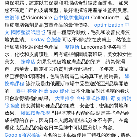
淡保濕霜，該霜以其保濕和濕潤結合對錶皮而聞名。 如果
您不確定自己的皮膚類型，最好選擇通用產品並監視反應。
整復師
從VisionNaire
台中按摩推薦ptt
Collection中，這
種皮膚增強劑是高質量產品的最佳價格。
optimization 中
文
國際整復師證照
這是一種應對皺紋，毛孔和改善皮膚質
地的血清。
kkday 台胞證
可以平穩地塗在皮膚上，然後進
行底漆和化妝的出色產品。
整復所
Lancôme提供各種香
水，化妝和皮膚護理，所有這些都圍繞著班級，美女和女性
美女。
按摩店
如果您想破壞皮膚產品的預算，請為保濕
劑，精華素，眼霜和去角質劑進行此操作。 多年來，該品
牌已獲得84項專利，色調防曬霜已成為真正的暢銷書。
學
按摩課程
該評級是由俄羅斯市場中受歡迎的亞洲品牌開放
的。
臺中 整骨 推薦
seo 優化
日本化妝品對此名稱的看法
只會取得積極的結果。
大里推拿
台中泰式按摩排毒
如何消
除腳酸
婦女讚揚每種產品的組成，安全性，密集的質地和
效果。
腳底按摩教學
對羥基苯甲酸酯的缺點是某些產品組
成中醇的存在，因為日本人認為這些成分並不有害。 在處
理化妝品產品的著名日本品牌中可以區分以下內容。
Google商家檔案
著名的日本藝妓使用了特殊的粉飾，將他