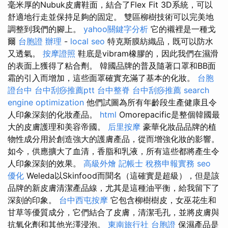
毫米厚的Nubuk皮膚鞋面，結合了Flex Fit 3D系統，可以
舒適地行走並保持足夠的固定。 雙區柳樹技術可以完美地
調整到我們的腳上。
yahoo關鍵字分析
它的襯裡是一種戈
爾
台胞證 辦理
-
local seo
特克斯膜紡織品，既可以防水
又透氣。
按摩證照
鞋底是vibram橡膠的，因此我們在濕滑
的表面上獲得了粘合劑。 韓國品牌的普及隨著口罩和BB面
霜的引入而增加，這些面罩確實充滿了基本的化妝。
台胞
證台中
台中刮痧推薦ptt
台中整脊
台中刮痧推薦
search
engine optimization
他們試圖為所有年齡段生產健康且令
人印象深刻的化妝產品。
html
Omorepacific是整個韓國最
大的皮膚護理和美容帝國。
后里按摩
豪華化妝品品牌的植
物性成分用於創造強大的護膚產品，從而增強化妝的影響。
如今，供應擴大了血清，香脂和乳液，所有這些都將產生令
人印象深刻的效果。
高級外燴
記帳士 稅務申報實務
seo
優化
Weleda以Skinfood而聞名（這確實是超級），但是該
品牌的新皮膚清潔產品線，尤其是這種油平衡，給我留下了
深刻的印象。
台中西屯按摩
它包含柳樹樹皮，女巫花生和
甘草等優質成分，它們結合了皮膚，清潔毛孔，並將皮膚與
抗氧化劑和其他光澤浸泡。
東南旅行社 台胞證
保濕產品是