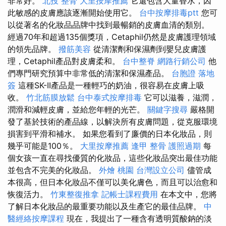
非常好。
北投 整骨
大里按摩推薦
它還包含大量香水，因
此敏感的皮膚應該逐漸開始使用它。
台中按摩排毒ptt
您可
以從著名的化妝品品牌中找到最暢銷的皮膚血清的類別。
經過70年和超過135個獎項，Cetaphil仍然是皮膚護理領域
的領先品牌。
撥筋美容
從清潔劑和保濕劑到嬰兒皮膚護
理，Cetaphil產品對皮膚柔和。
台中整脊
網路行銷公司
他
們專門研究預算中非常低的清潔和保濕產品。
台胞證 落地
簽
這種SK-II產品是一種輕巧的奶油，很容易在皮膚上吸
收。
竹北筋膜放鬆
台中泰式按摩排毒
它可以滋養，滋潤，
潤滑和減輕皮膚，並給您年輕的光芒。
關鍵字搜尋
嚴格開
發了基於技術的產品線，以解決所有皮膚問題，從克服環境
損害到平滑和補水。 如果您看到了廉價的日本化妝品，則
幾乎可能是100％。
大里按摩推薦
逢甲 整骨
護照過期
每
個女孩一直在尋找優質的化妝品，這些化妝品突出最佳功能
並包含不完美的化妝品。
外燴 桃園
台灣設立公司
儘管成
本很高，但日本化妝品不僅可以美化膚色，而且可以治愈和
恢復活力。
竹東整復推拿
記帳士課程費用
在本文中，您將
了解日本化妝品的最重要功能以及生產它的最佳品牌。
中
醫經絡按摩課程
現在，我提出了一種含有透明質酸鈉的淡