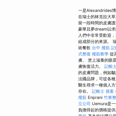
一是Alexandride
在瑞士的林克拉大草
留一段時間的皮膚護理
豪華且夢dream
人們中非常受歡迎，
組成部分的來源。 
術餐飲
台中 撥筋
記
式整復
撥筋教學
從
膚。 塗上滋養的眼
膚恢復活力。
記帳士
的皮膚問題，例如
法國品牌，可從各
醫生尋求一種個人方
存在。
記帳士 接案
撥筋
Enprani
竹東
立公司
Uemura
負擔得起的價格提供
學徒
著名的法國公司