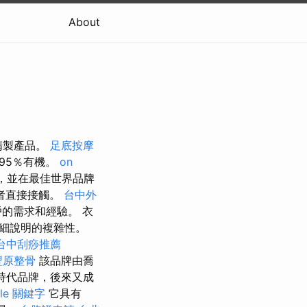
About
精製產品。
足底按摩
95％有機。
on
，並在最佳世界品牌
者直接接觸。
台中外
的需求和經驗。 衣
細說明的複雜性。
台中刮痧推薦
豐原整骨
該品牌由喬
的時代品牌，後來又成
gle 關鍵字
它具有