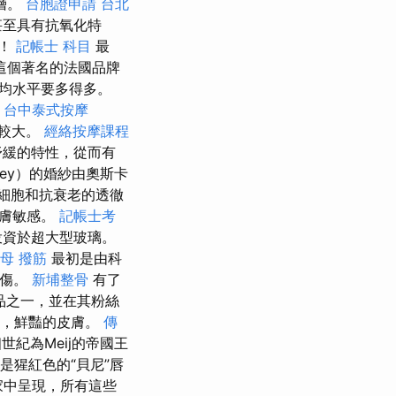
層。
台胞證申請
台北
甚至具有抗氧化特
裹！
記帳士 科目
最
這個著名的法國品牌
均水平要多得多。
飲
台中泰式按摩
和較大。
經絡按摩課程
舒緩的特性，從而有
oney）的婚紗由奧斯卡
基於細胞和抗衰老的透徹
皮膚敏感。
記帳士考
投資於超大型玻璃。
母 撥筋
最初是由科
燒傷。
新埔整骨
有了
品之一，並在其粉絲
輕，鮮豔的皮膚。
傳
紀為Meij的帝國王
是猩紅色的“貝尼”唇
家中呈現，所有這些