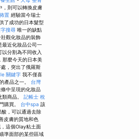
中，則可以轉換皮膚
佈置
經驗當今瑞士
供了成功的日本髮型
鍵字搜尋
唯一的缺點
於壯觀化妝品的裝飾
是最近化妝品公司一
可以分割為不同收入
，那麼今天的日本美
好處，突出了俄羅斯
gle 關鍵字
我不僅喜
高的產品之一。
台灣
線條中呈現的化妝品
此類商品。
記帳士 稅
門購買。
台中spa
該
果酸，可以通過去除
善皮膚的質地和色
，這個Olay粘土面
瞄準面部的某些區域