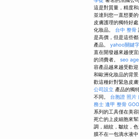
這是對質量，精度
並達到您一直想要
皮膚護理的獨特好
化妝品。
台中 整骨
是高價，但是這些都
產品。
yahoo關鍵
直在開發越來越便
的消費者。
seo age
容產品越來越受歡
和歐洲化妝品的背景
歡這種針對緊急皮膚
公司設立
產品的獨特
不同。
台胞證 照片
務士
逢甲 整骨
GOO
系列的工具僅在美容
死亡的上皮細胞來
調，細紋，皺紋，
膜不在一包滴水液