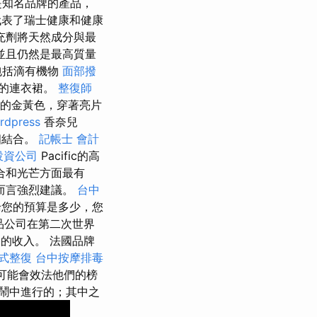
知名品牌的產品，
re代表了瑞士健康和健康
充劑將天然成分與最
並且仍然是最高質量
包括滴有機物
面部撥
貴的連衣裙。
整復師
衫的金黃色，穿著亮片
rdpress
香奈兒
相結合。
記帳士 會計
投資公司
Pacific的高
合和光芒方面最有
而言強烈建議。
台中
您的預算是多少，您
品公司在第二次世界
元的收入。 法國品牌
式整復
台中按摩排毒
詞可能會效法他們的榜
鬧中進行的；其中之