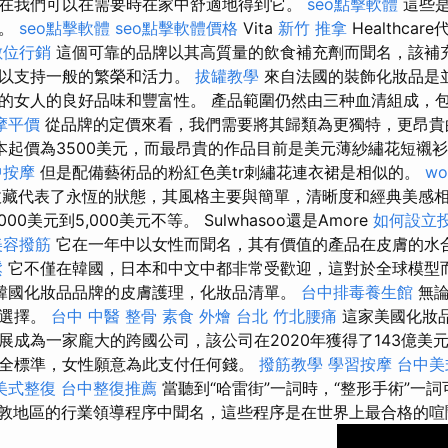
在我們可以在需要時在家中舒適地得到它。
seo點擊軟體
這些是
見。
seo點擊軟體
seo點擊軟體價格
Vita
新竹 推拿
Healthca
數位行銷
這個可靠的品牌以其高質量的飲食補充劑而聞名，該補
，以支持一般的繁榮和活力。
拔罐教學
來自法國的裝飾化妝品是
的女人的良好品味和豐富性。 產品範圍仍然由三种血清組成，
摩平價
從品牌的定價來看，我們需要將其歸類為更獨特，更昂
本起價為3500美元，而最昂貴的作品目前是美元薄紗繡花短襯
中按摩
但是配備藝術品的粉紅色美tr刺繡花連衣裙是相似的。
wo
著裝收藏代表了永恆的狀態，其風格主要與簡單，清晰度和經典美感
00美元到5,000美元不等。 Sulwhasoo還是Amore
如何設立
美容撥筋
它在一年中以女性而聞名，其有價值的產品在皮膚的水
鬆
它不僅在韓國，日本和中文中都非常受歡迎，這對於全球模型
韓國化妝品品牌的皮膚護理，化妝品清單。
台中排毒養生館
無論
牌選擇。
台中 中醫 整骨
素食 外燴 台北
竹北腰痛
這家美國化妝
展成為一家龐大的跨國公司，該公司在2020年獲得了143億美
全標準，女性願意為此支付任何錢。
撥筋教學
學習按摩
台中美
美式整復
台中整復推薦
當聽到“哈雷街”一詞時，“整形手術”一
敦地區的行業領導程序中聞名，這些程序是在世界上最合格的喧