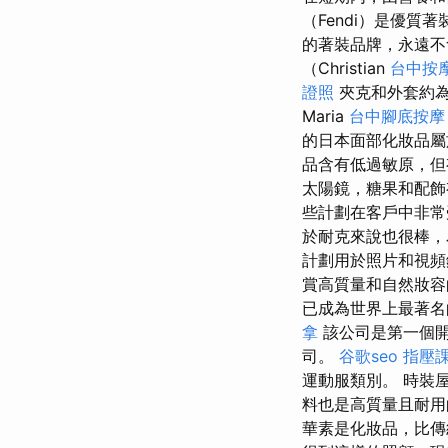
（Fendi）是優
的著裝品牌，永遠
（Christian
台中按
證照
夾克和外套約為3
Maria
台中腳底按摩
的日本面部化妝品屬
品含有低過敏原，但
太陽鏡，糖果和配
些計劃在客戶中非常
於耐克來說也很棒，
計劃用於照片和視頻
賞高質量和自然妝
已成為世界上最著
拿
該公司是第一個開
司。
谷歌seo
指壓
運動服類別。 時裝屋
料也是高質量且耐用的
華素是化妝品，比