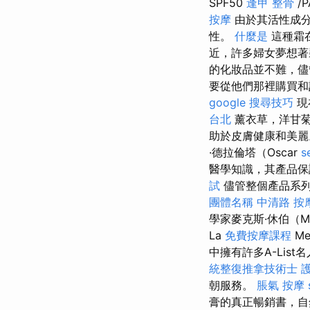
SPF50
逢甲 整骨
/
按摩
由於其活性成分
性。
什麼是
這種霜
近，許多婦女夢想著
的化妝品並不難，儘
要從他們那裡購買和
google 搜尋技巧
現
台北
薰衣草，洋甘菊
助於皮膚健康和美
·德拉倫塔（Oscar
s
醫學知識，其產品保
試
儘管整個產品系列
團體名稱
中清路 按
學家麥克斯·休伯（M
La
免費按摩課程
M
中擁有許多A-Li
統整復推拿技術士
朝服務。
脹氣 按摩
膏的真正暢銷書，自