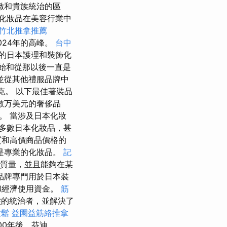
緻和貴族統治的區
化妝品在美容行業中
竹北推拿推薦
024年的高峰。
台中
的日本護理和裝飾化
開始和從那以後一直是
，並從其他禮服品牌中
夾克。 以下最佳著裝品
數万美元的奢侈品
。 當涉及日本化妝
多數日本化妝品，甚
質和高價商品價格的
是專業的化妝品。
記
質量，並且能夠在某
品牌專門用於日本裝
和經濟使用資金。
筋
髮的統治者，並解決了
放鬆
益園益筋絡推拿
00年後，芬迪