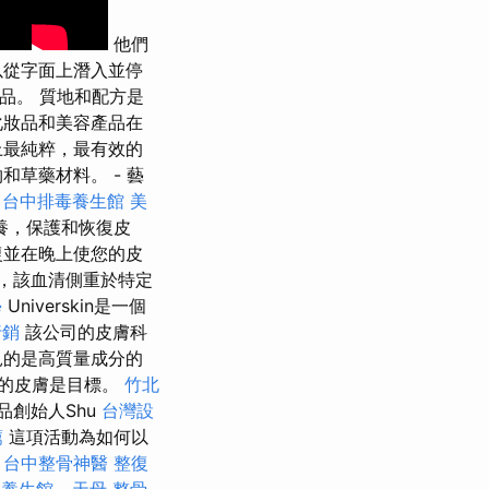
他們
以從字面上潛入並停
產品。 質地和配方是
化妝品和美容產品在
上最純粹，最有效的
草藥材料。 - 藝
台中排毒養生館
美
養，保護和恢復皮
復並在晚上使您的皮
，該血清側重於特定
學
Universkin是一個
行銷
該公司的皮膚科
見的是高質量成分的
的皮膚是目標。
竹北
品創始人Shu
台灣設
薦
這項活動為如何以
。
台中整骨神醫
整復
中養生館
-
天母 整骨