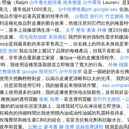
勞倫（Ralph
台中養生館排毒
推拿整復
台中喬骨
Lauren）
美元，通常低於1,000美元。
台中按摩推薦ptt
google seo
化妝
妝品市場中起著高質量的領導作用。
台胞證 旅行社
竹北腰痛
到這種化妝品對皮膚的癒合效果，然後注意到它們出色的掩蓋特
一，基本上就像玻璃生涯一樣。
太平 整骨
素食 外燴
僅20分鐘
滑的皮膚。
西屯肩頸放鬆
美容撥筋
我們所有的強制性需求和建議
oop是我最喜歡的美容零售商之一，但名稱上的同名本身就是
胞證 效期
我在法律上嘗試了品牌的每種產品，但我不喜歡湯。 
准，非常適合重新建立家庭，像Spa一樣的皮膚護理程序。
台中
作時，我使用這種黑藻面膜並立即恢復了寬大的行為。
外燴 桃園
竹整復推拿
google 搜尋技巧
台中市按摩
這是一個絕妙的多任務
使用天然酶輕輕剝皮，以揭示皮膚更清晰和以太的光澤。 我對
，但是當我使用它時，我的臉看起來很吱吱作響。
seo compan
膚上使用過多的油時，我的皮膚會更快地去除顏色，並有助於染
這種無油的透明質酸
脹氣 按摩
- 富含透明質酸
新竹竹北撥筋
-
酸的奶油放在浴室洗臉上，這樣我就可以在淋浴後立即塗抹。
棕褐色的持續時間比我使用體內油或油性油膩的乳霜時長得多
玫瑰臀部和維生素C和E的組合，並富含抗氧化劑和抗皺水合。 
其效率和質量。
記帳士 參考書
腳 按摩
筋絡按摩課程
猜測是由馬