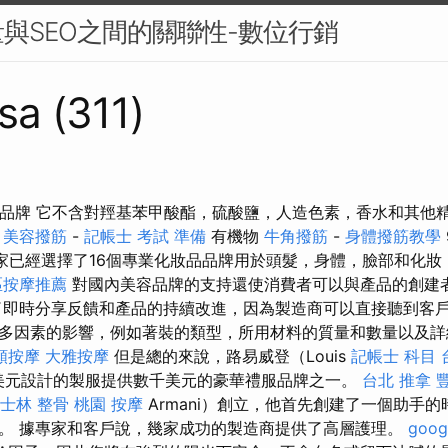
與SEO之間的關聯性-數位行銷
sa (311)
品品牌 它不含對羥基苯甲酸酯，硫酸鹽，人造色素，香水和其他
一
美容撥筋
-
記帳士 考試 準備
有機物
牛角撥筋
-
身體撥筋教學
家已經選擇了16個專業化妝品品牌用於頭髮，身體，臉部和化妝
區按摩推薦
對國內美容品牌的支持還使消費者可以與產品的創建
即時分享反饋和產品的持續改進，因為製造商可以直接聽到客戶
多因素的影響，例如著裝的類型，所用材料的質量和數量以及詳
頸按摩
大雅按摩
但是總的來說，路易威登（Louis
記帳士 科目
數千美元設計的製服提供數千美元的豪華禮服品牌之一。
台北 推拿
士林 整骨
桃園 按摩
Armani）創立，他首先創建了一個助手
。 據專家和客戶說，幾家成功的製造商提供了高層護理。
goo