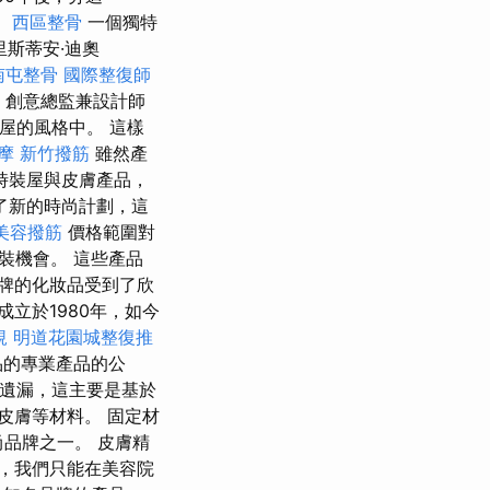
。
西區整骨
一個獨特
斯蒂安·迪奧
南屯整骨
國際整復師
創意總監兼設計師
裝屋的風格中。 這樣
摩
新竹撥筋
雖然產
時裝屋與皮膚產品，
了新的時尚計劃，這
美容撥筋
價格範圍對
裝機會。 這些產品
牌的化妝品受到了欣
立於1980年，如今
規
明道花園城整復推
品的專業產品的公
表中遺漏，這主要是基於
或皮膚等材料。 固定材
尚品牌之一。 皮膚精
，我們只能在美容院