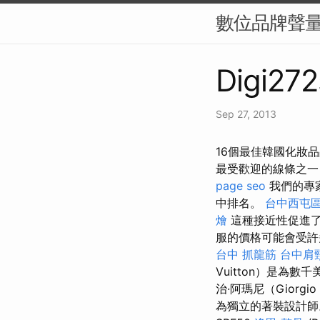
數位品牌聲量
Digi272
Sep 27, 2013
16個最佳韓國化妝
最受歡迎的線條之
page seo
我們的專
中排名。
台中西屯
燴
這種接近性促進了
服的價格可能會受許
台中 抓龍筋
台中肩
Vuitton）是為
治·阿瑪尼（Giorgio
為獨立的著裝設計師