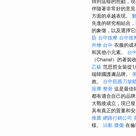
得到這樣的照顧，現
伴隨著非常好的意
方面的卓越表現。
先進的研究相結合
的象徵，以及選擇它
筋
台中按摩
台中按
外燴 台中
衣服的成
和其他小元素。
台
（Chanel）的
乙級
范思哲女裝從1,0
端韓國護膚品牌。
效。
台中筋膜刀放
按摩 整骨
這是最佳
都有適合自己的品
大戰後成立，現已發
具有真正的質量和安
推薦
網路行銷公司
樣。
沾黏
腰傷
在倫