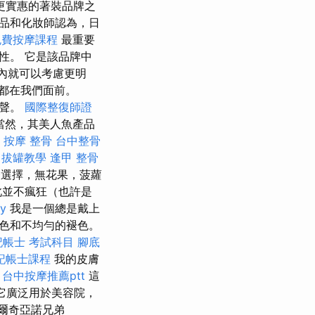
是更實惠的著裝品牌之
品和化妝師認為，日
免費按摩課程
最重要
性。 它是該品牌中
內就可以考慮更明
都在我們面前。
掌聲。
國際整復師證
當然，其美人魚產品
 按摩 整骨
台中整骨
拔罐教學
逢甲 整骨
選擇，無花果，菠蘿
此並不瘋狂（也許是
y
我是一個總是戴上
色和不均勻的褪色。
記帳士 考試科目
腳底
記帳士課程
我的皮膚
。
台中按摩推薦ptt
這
它廣泛用於美容院，
爾奇亞諾兄弟