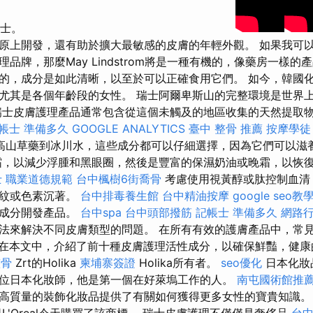
s博士。
原上開發，還有助於擴大最敏感的皮膚的年輕外觀。 如果我可
品牌，那麼May Lindstrom將是一種有機的，像藥房一樣的
以求的，成分是如此清晰，以至於可以正確食用它們。 如今，韓國
尤其是各個年齡段的女性。 瑞士阿爾卑斯山的完整環境是世界
瑞士皮膚護理產品通常包含從這個未觸及的地區收集的天然提取物和
帳士 準備多久
GOOGLE ANALYTICS
臺中 整骨 推薦
按摩學徒
高山草藥到冰川水，這些成分都可以仔細選擇，因為它們可以滋
霜，以減少浮腫和黑眼圈，然後是豐富的保濕奶油或晚霜，以恢
 職業道德規範
台中楓樹6街喬骨
考慮使用視黃醇或肽控制血清
皺紋或色素沉著。
台中排毒養生館
台中精油按摩
google seo教
種成分開發產品。
台中spa
台中頭部撥筋
記帳士 準備多久
網路
法來解決不同皮膚類型的問題。 在所有有效的護膚產品中，常
在本文中，介紹了前十種皮膚護理活性成分，以確保鮮豔，健康
整骨
Zrt的Holika
柬埔寨簽證
Holika所有者。
seo優化
日本化妝
是一位日本化妝師，他是第一個在好萊塢工作的人。
南屯國術館推
高質量的裝飾化妝品提供了有關如何獲得更多女性的寶貴知識
L'Oreal今天購買了該商標。 瑞士皮膚護理不僅僅是奢侈品
台