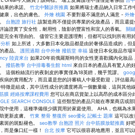
和結果的承諾。
竹北中醫診所推薦
如果將瑞士產品納入日常工作
的健康，出色的膚色。
外燴 桃園
不要對最不滿意的人滿意 -
外燴
處。
台胞證 旅行社
該製造商不僅提供專業的化妝產品，而且還提
評論證實了安全性，耐用性，陰影的豐富性和宜人的香氣。
關
是完全有理由的。 儘管它主要是護理劑，但都可以找到所有用
字分析
如上所述，大多數日本化妝品都是由於奢侈品造成的，但
宜的產品。
護照過期
台中外燴
撥筋堂 幸福
這使日本化妝品市場
ncy
陸資來台
如果20年前俄羅斯時尚的女性更喜歡國內化妝品
迎。
撥筋教學
台中排毒養生館
html
來自日本的產品具有驚人的
。 這個粉絲流行的夜剝皮的事實僅為18英鎊，幾乎荒謬。
goo
疾病的實用配方，而且還是您的詩審稿人中最受歡迎，評估最
特徵是組成，其中活性成分的濃度將高一個數量級，這與其他
筋膜
經絡按摩課程費用
您可以在商店貨架上以高昂的成本區分
GLE SEARCH CONSOLE
這些類型的產品只能在專業商店或部
院中使用，這種準備很少購買用於家庭使用。 AHA，也稱為水
幫助更新皮膚。
竹東 整骨
整復所
seo優化
記帳士 題庫
這可以改
色素斑的斑點褪色。
seo教學
台胞證 照片
台中筋膜放鬆推薦
好吧
中，而是像口紅一樣！
台北 按摩
它可以很容易地應用，並且可以