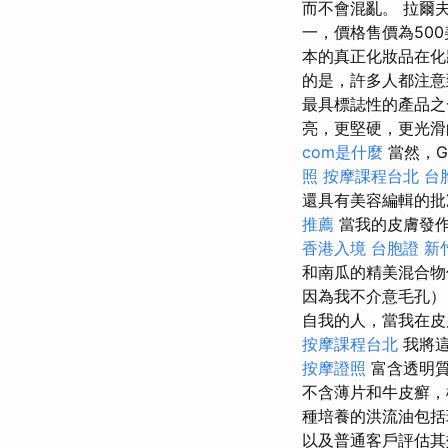
而不會混亂。 拉爾夫·
一，價格售價為500
本的真正化妝品在化
的是，許多人都注意
最具標誌性的產品之
亮，更堅硬，更光
com是什麼
當然，G
照
按摩課程台北
台
還具有美容編輯的批
推薦
當我的皮膚發
香港入境 台胞證
新
和南瓜的精美混合物
因為我不介意毛孔）
自我的人，當我在皮
按摩課程台北
我將
按摩證照
富含透明質
不含薄片和牛皮癬，
種培養的洪流油包括
以及普通客戶評估