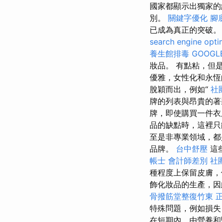
國家都顯示出獨家
別。
關鍵字優化
腳
已成為真正的突破
search engine opti
養生館排毒
GOOGL
妝品。 有點粘，但
優雅，女性化和永
脫穎而出，例如“
社
牌的列表與昂貴的著
牌，即使購買一件衣
品的缺點時，這裡
至是非專業領域，都
品牌。
台中舒壓
這
帳士 會計師差別
社
種程度上保留皮膚，
飾化妝品的生產，因
骨撥筋堂整復竹東
特殊問題，例如損
在短期內，由營養和