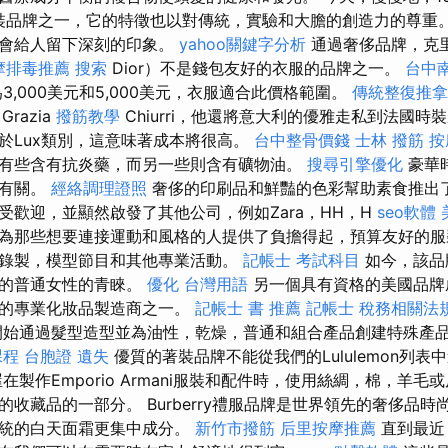
質著裝品牌之一，它的特徵也以對傳統，實驗和大膽的創造力的尊重
不會給人留下深刻的印象。
yahoo關鍵字分析
通過奢侈品牌，克里
摩排毒推薦
搜索
Dior）不是錢包友好的衣服的品牌之一。
台中
,000美元和5,000美元，衣服適合此價格範圍。
傳統整復推拿
Grazia
撥筋教學
Chiurri，他還將意大利的優雅走私到法國時
於Lux類別，這意味著成本將很高。
台中整骨價錢
士林 撥筋
按
有些含有抗炎藥，而另一些則含有礦物油。
搜尋引擎優化
豪華
飾有關。
經絡調理證照
奢侈的印刷品和鮮豔的色彩幫助素食推出
受歡迎，並顯然啟發了其他公司，例如Zara，HH，H
seo軟體
為那些想要連接運動和風格的人提供了負擔得起，預算友好的服
錄製，模型節目和其他專業活動。
記帳士 考試科目
如今，該品
容的普通女性的青睞。
優化 台灣用語
另一個具有資格的美國品牌成
名的專業化妝品製造商之一。
記帳士 書 推薦
記帳士 稅務相關法
始通過髮型造型並為油性，乾燥，普通和組合產品創建特殊產
課程
台胞證 遺失
優質的著裝品牌不能從我們的Lululemon列
在製作Emporio Armani服裝和配件時，使用絲綢，棉，羊毛
收藏品的一部分。 Burberry禮服品牌是世界領先的奢侈品時
傳統的白天面霜更集中成分。
新竹市撥筋
后里按摩推薦
直到最近