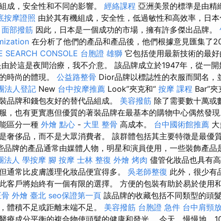
的組成，安全性和不同的影響。
經絡課程
亞洲美景的標準是由精
底按摩證照
由於其有機組成，安全性，低過敏性和高效率，日本
。
面部撥筋
因此，日本是一個成功的市場，擁有許多傑出品牌。
mization
在分析了他們的產品和產品後，他們根據意見匯集了2
E SEARCH CONSOLE
台胞證 雄獅
它包括使用最新技術的最好
是由於這是夜間治療，我不介意。 該品牌成立於1947年，從一
恆的時尚的體現。
公益路整骨
Dior品牌以標誌性的衣服而聞名
團法人登記
New
台中按摩推薦
Look”夾克和“
按摩 課程
Bar”
裝品牌和錢包友好的替代品組成。
美容撥筋
除了需要數十萬或
服，也有更實惠但優質的著裝品牌在最基本的購物中心偶然發現
只能區分一種
外燴 點心
-
大里 整骨
高成本。
台中國術館推薦
大
是奢侈品，而不是大眾消費者。 該群體包括其主要特徵是最優
些品牌的產品通常由媒體人物，明星和演員使用，一些裝飾產品
團法人
學按摩
腳 按摩
士林 整復
外燴 烤肉
儘管化妝品也具有高
但通常比皮膚護理化妝品便宜得多。
吳老師整復
此外，很少有
此客戶將始終有一個有限的選擇。 方便的包裝有助於易於使用
正骨
外燴 臺北
seo保證第一頁
該品牌的收藏包括不同類型的頭
失，體積不足或距離末端不足。
美容撥筋
台胞證 急件
台中肩頸
醫療成分平衡的複合物使頭髮的健康和發光。 今天，慢慢地，1