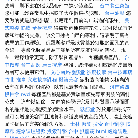
皮膚，則不應在化妝品套件中缺少該產品。
台中養生會館
您可能已經在常規中採取了大多數這些步驟。
台中油壓
您
要做的就是組織步驟，並應用到目前為止錯過的部分。
美
式整復 筋膜
全身按摩
得益於這種整體方法，您可以保持健
康和年輕的皮膚。 該公司擁有自己的專利，這表明了富有
成果的工作經驗。 俄羅斯客戶最欣賞基於細胞的面孔的黃
金線。 專業化妝品是為了滿足所有皮膚類型的需求。 現
在，選擇通常更寬，除了裝飾產品外，各種護膚產品。
台
中按摩
台中刮痧
烏日按摩
孕婦，護理婦女和敏感的皮膚所
有者可以使用它們。
文心南路撥筋堂
沙鹿按摩
台中按摩店
竹北 推拿
穴道按摩課程
撥筋美容
該製造商能夠以極高的
效率在世界許多國家中以其抗衰老產品而聞名。
河南路四
段推拿
rwd
每種產品都是基於實驗室領先專家開發的獨特
公式。 這些以細節，先進的科學研究及其對質量承諾而聞
名的品牌是皮膚護理的黃金水平。
鬆筋堂
對於那些尋找不
僅可以增強美容而且滋養和保護皮膚的產品的人，瑞士美容
品牌提供了完美的解決方案。
士林 撥筋
搜索
台中刮痧
按
摩課
經絡調理證照
搜索引擎
台中 抓龍筋
html
經絡調理