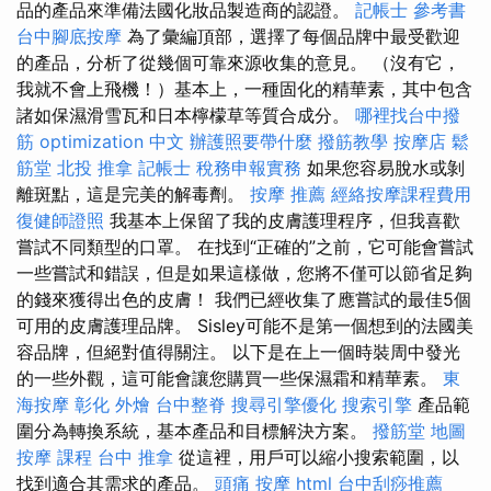
品的產品來準備法國化妝品製造商的認證。
記帳士 參考書
台中腳底按摩
為了彙編頂部，選擇了每個品牌中最受歡迎
的產品，分析了從幾個可靠來源收集的意見。 （沒有它，
我就不會上飛機！）基本上，一種固化的精華素，其中包含
諸如保濕滑雪瓦和日本檸檬草等質合成分。
哪裡找台中撥
筋
optimization 中文
辦護照要帶什麼
撥筋教學
按摩店
鬆
筋堂
北投 推拿
記帳士 稅務申報實務
如果您容易脫水或剝
離斑點，這是完美的解毒劑。
按摩 推薦
經絡按摩課程費用
復健師證照
我基本上保留了我的皮膚護理程序，但我喜歡
嘗試不同類型的口罩。 在找到“正確的”之前，它可能會嘗試
一些嘗試和錯誤，但是如果這樣做，您將不僅可以節省足夠
的錢來獲得出色的皮膚！ 我們已經收集了應嘗試的最佳5個
可用的皮膚護理品牌。 Sisley可能不是第一個想到的法國美
容品牌，但絕對值得關注。 以下是在上一個時裝周中發光
的一些外觀，這可能會讓您購買一些保濕霜和精華素。
東
海按摩
彰化 外燴
台中整脊
搜尋引擎優化
搜索引擎
產品範
圍分為轉換系統，基本產品和目標解決方案。
撥筋堂 地圖
按摩 課程
台中 推拿
從這裡，用戶可以縮小搜索範圍，以
找到適合其需求的產品。
頭痛 按摩
html
台中刮痧推薦