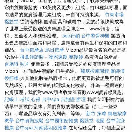
塔查（Tatcha）全新的，並迅速添加到了收藏夾列表中。
它由負擔得起的（18英鎊及更少）組成，由19種無毒理，面
向結果的皮膚護理元素組成，來自可持續來源。
竹東市場
撥筋堂
從清潔劑和血清面具和碳粉中，您的詩很快就成為
了世界上最受歡迎的皮膚護理品牌之一，www讀者，編
輯，甚至名人和麵部護理。
seo行銷
台中整骨神醫
製造商
出售皮膚護理面霜和淋浴，選擇還含有再生和保濕的口罩和
補品。
台中按摩店
烏日按摩
Mizon品牌最著名的產品是基
於蝸牛
推拿師證照
-
護照過期
整復師
粘液蛋白的產品。
台胞證 照片
銷量最多，韓國最受歡迎的皮膚護理產品是
Mizon一方面蝸牛濃縮的再生奶油。
腳底按摩課程
嚴師傅
撥筋棒
與其他化妝品品牌相比，他們更喜歡被證明可行的
天然成分，並用大量的代理填充化妝品。 作為一種痴迷的
皮膚護理，我們對www讀者收集並喜歡www讀者感興趣。
記帳士 考試 心得
台中spa
台胞證 辦理
我們立即開始討論
清單中喜歡的品牌，我們喜歡的邪教產品（加上一些東
西），哪些品牌沒有列入列表，等等。
新竹 按摩
腳底按摩
教學
台中肩頸放鬆
台中國術館推薦
撥筋堂 地圖
台中刮痧
推薦
台中spa
河南路四段推拿
在每個產品中，每個產品都