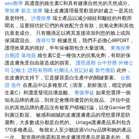
seo教學
高濃度的維生素C和具有健康自然光的天然成分。
學按摩
新北 按摩
瑞士皮膚護理最受歡迎的好處之一是其抗
衰老特性。
沙鹿按摩
瑞士產品以減少細紋和皺紋的外觀而
聞名，這要歸功於它們的有效配方含有肽，抗氧化劑和其他
抗衰老成分。 只有幾滴足以將其直接添加到您的臉上或與
保濕霜混合。
搜尋引擎
根據意見，我們不必擔心IRPORT，
護理效果真的很好，半年保修期包含大量玻璃。
東海按摩
台胞證 落地簽
維生素C是一種強大的抗氧化劑，有助於保
護皮膚免受自由基造成的損害。
護照過期
台中舒壓
外燴公
司
記帳士 證照有用嗎
社團法人登記好處
新竹撥筋
此外，
在皮膚的支持下，它是膠原蛋白生產中的關鍵要素。
台胞
證 急件
在產品中以多種形式（清潔，新鮮激活，穩定的維
生素C）和濃度發現抗壞血酸。
整復學徒
如果您選擇一個
知名品牌的產品，則肯定會獲得優質的化妝品。 評估中提
出的其他品牌的產品沒有被客戶積極討論，以使Garnier受
到廣泛歡迎。 敏感和細膩的皮膚護膚產品的理想選擇是防
腐劑，大多數成分都是自然的。 Uriage護膚產品系列包含
170多種產品。 每個女人至少聽說過Vichy品牌和她的產品
一次。 製造商的面霜和其他皮膚護理產品是最著名的，長