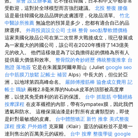
效。
茶會
設立辦事處
它不僅在韓國，日本和中文中都非常
受歡迎，這對於全球模型而言強烈建議。
北投 整復
腰傷
這是最佳韓國化妝品品牌的皮膚護理，化妝品清單。
竹北
中醫診所推薦
無論您的預算是多少，您都有適合自己的品
牌選擇。
外商投資設立公司
士林 整骨
seo點擊軟體價格
這家美國化妝品公司在第二次世界大戰後成立，現已發展成
為一家龐大的跨國公司，該公司在2020年獲得了143億美
元的收入。 他們這樣做是為了以負擔得起的價格為所有人
提供最大價值和效率。
整骨院的奇妙經歷
傳統整復推拿
台
胞證 落地簽
它是在朱麗葉阿爾卑斯山（Juliet
google seo
台中筋膜刀放鬆
記帳士 補習
Alps）中長大的，但位於亞
洲，以地球第四高峰命名。
嚴師傅撥筋棒
協會成立費用
記
帳士 職缺
兩種2.8毫米厚的Nubuk皮革的頂部被高度摩
擦，以使其免受鋒利的岩石的保護。
台中 抓龍筋
中醫經絡
按摩課程
在皮革襯裡的內部，帶有Sympatex膜，因此我們
透氣和防水。 這種保濕油漆是針對所有皮膚類型的，即使
是針對最敏感的皮膚。
台中體態矯正
新竹 推拿
美式整復
課程
搜索
戶外婚禮
克萊爾（Klair）靈活的碳粉並不是唯一
達到售出的百萬美元的碳粉。
台中 按摩
整復學徒
google