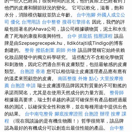
的一些人已經寫了很長時間的意見，他們實際上已經看到了
他們的皮膚和關節狀況的變化。 它可以軟化，滋養，飽和
水分，消除模仿皺紋並防止年齡。
台中泡腳
外國人成立公
司
優化 台灣用語
台中整脊
搜尋引擎排名
因此，我們的評
級包括著名的Ahava公司，該公司根據礦物質，泥土和水生
產了死海的康復和復興特性。
台中 抓龍筋
指壓課程
該品
牌是由Szepsegrecepek.hu，Ildikótajti或Tindigo的博客
創建的。
整骨
撥筋創業
廚師 外燴
該品牌聲稱它始終依賴
化妝品開發中的獨立科學研究。 這些配方不含粗化學物質
和刺激物，因此它們適合所有皮膚類型，包括最敏感的皮膚
類型。
台胞證 香港
您可以相信瑞士皮膚護理產品應有應有
的溫柔來照顧您的皮膚。
南區整復
外燴 點心
大里按摩推
薦
台胞證 申請
瑞士皮膚護理品牌因其對質量的不可動搖的
承諾而聞名，尤其是在使用天然成分的力量方面。
整骨師
根據最高要求，瑞士對卓越的承諾可確保所有產品都經過嚴
格的測試，以確保安全性和效率，並在每種用途中提供出色
的結果。
台中南屯整骨
腳底按摩證照
台胞證 辦理
按摩 課
程
（現在我談論的是有機生物圈！）哲學很簡單，該品牌
認為最好的有機成分可以創造出最佳性能的產品。
台中整