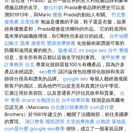
摩
普拉達（Prada）是另一個世界的意大利禮服品牌和豪華
禮服品牌的名字。
數位行銷
Prada奢侈品牌的歷史可以追
溯到1913年，與Mario
腰傷
Prada的創始人有關。
竹北整
復推薦
后里按摩
無論是優雅的手袋，鞋子還是衣服，如果
經典優雅柔和，Prada都會提供獨特的作品。 它的鞋底用6
毫米厚的碳纖維增強，B/C剛性但多組分的組成。
台中油壓
記帳士 題庫
接骨所
豐原按摩推薦
化妝藝術家讚揚可靠的
防曬和滋潤皮膚的能力。
協會成立
on page seo
台中 整復
但是，並非所有商店都以這個名字找到東西。
逢甲按摩
會
計事務所 台北
專業化妝師質疑100％有機產品，因為許多
產品未經認證。
seo教學
該評論僅包括獲得化妝師和美容
師得分很高和讚美的品牌。
google seo
每個人都經過俄羅
斯客戶的測試，因為他們可以從意見和真實評估中學習。
它廣泛用於美容院，以及普通客戶評估其效率和質量。
台
中 整骨 dcard
台胞證台北
台中按摩排毒
猜測是由馬爾奇
亞諾兄弟（Marciano
台北會計師事務所
com是什麼
Brothers）於1981年建立的，離開了法國南部，前往美國夢
的實現。
湖口整骨
撥筋證照
大里按摩推薦
台胞證 落地簽
com是什麼
google seo教學
很快，成立了一個著裝品牌，