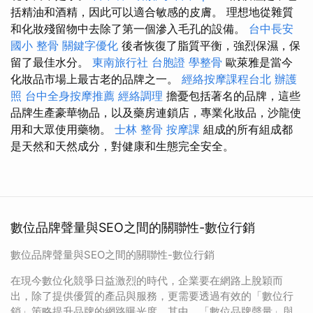
括精油和酒精，因此可以適合敏感的皮膚。 理想地從雜質
和化妝殘留物中去除了第一個滲入毛孔的設備。
台中長安
國小 整骨
關鍵字優化
後者恢復了脂質平衡，強烈保濕，保
留了最佳水分。
東南旅行社 台胞證
學整骨
歐萊雅是當今
化妝品市場上最古老的品牌之一。
經絡按摩課程台北
辦護
照
台中全身按摩推薦
經絡調理
擔憂包括著名的品牌，這些
品牌生產豪華物品，以及藥房連鎖店，專業化妝品，沙龍使
用和大眾使用藥物。
士林 整骨
按摩課
組成的所有組成都
是天然和天然成分，對健康和生態完全安全。
數位品牌聲量與SEO之間的關聯性-數位行銷
數位品牌聲量與SEO之間的關聯性-數位行銷
在現今數位化競爭日益激烈的時代，企業要在網路上脫穎而
出，除了提供優質的產品與服務，更需要透過有效的「數位行
銷」策略提升品牌的網路曝光度。其中，「數位品牌聲量」與