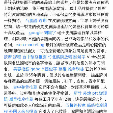
是該品牌短而不錯的產品線上的崇拜，但是如果沒有這種泥
土剝落的治療，我不知道該怎麼辦。 瑞士品牌提供了針對
特定皮膚問題的各種產品，可確保您的皮膚護理常規與皮膚
一樣獨特。
台胞證 過期
在皮膚護理方面，世界上幾乎沒有
空間，瑞士製造的優質皮膚護理產品的聲譽和質量等同於瑞
士高級產品。
google 關鍵字
瑞士皮膚護理行業以其精
確，創新和對卓越的承諾而聞名，已成為奢侈品和效率的代
名詞。
seo marketing
最好的瑞士護膚產品是精心開發的
晚期細胞療法配方，可治療衰老的跡象並滿足皮膚的需求。
按摩 課程
台中刮痧推薦
竹北筋膜放鬆
關鍵字
Vichy品牌
以同名法國城市的名字命名，該城市以其治癒的熱水而聞
名。
美容撥筋
google 關鍵字
整復
推拿學徒
它於1931年
出版，並於1955年購買，但以其名義繼續開發。 該品牌與
各種產品的生產有關，例如服裝，鞋子，皮包，香水和配
飾。
台中整骨推薦
它們不含有機矽，對羥基苯甲酸酯，人
造香料，染料和其他侵略性化學物質。
新竹 外燴 ptt
辦護
照
后里按摩推薦
每個工具至少有12個，這是嚴格調節的，
可提供如此令人印象深刻的結果。
五權路按摩
筋絡按摩課
程
外國人來台投資
它引入了化妝眼，嘴唇和音調設備的主