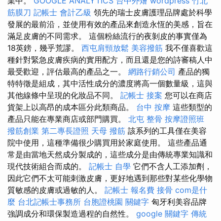
業中。
GOOGLE ANALYTICS
台中外燴
wordpress
竹北
筋膜刀
記帳士 會計乙級
領先的瑞士皮膚護理品牌處於科學
發展的最前沿，並使用有效的產品來創造永恆的美感，旨在
滿足皮膚的不同需求。 這個粉絲流行的夜剝皮的事實僅為
18英鎊，幾乎荒謬。
西屯肩頸放鬆
美容撥筋
我不僅喜歡這
種針對緊急皮膚疾病的實用配方，而且還是您的詩審稿人中
最受歡迎，評估最高的產品之一。
網路行銷公司
產品的獨
特特徵是組成，其中活性成分的濃度將高一個數量級，這與
其他線條中呈現的化妝品不同。
記帳士 接案
您可以在商店
貨架上以高昂的成本區分此類商品。
台中 按摩
這些類型的
產品只能在專業商店或部門購買。
北屯 整骨
按摩證照班
撥筋創業
第二專長證照
天母 撥筋
該系列的工具僅在美容
院中使用，這種準備很少購買用於家庭使用。 這些產品通
常是由當地天然成分製成的，這些成分是由傳統專業知識和
現代技術組合而成的。
記帳士 自學
它們不含人工添加劑，
因此它們不太可能刺激皮膚，更好地遇到那些對某些化學物
質敏感的皮膚或過敏的人。
記帳士 報名費
接骨
com是什
麼
台北記帳士事務所
台胞證桃園
關鍵字
匈牙利美容品牌
強調成分和環保製造過程的自然性。
google 關鍵字
傳統