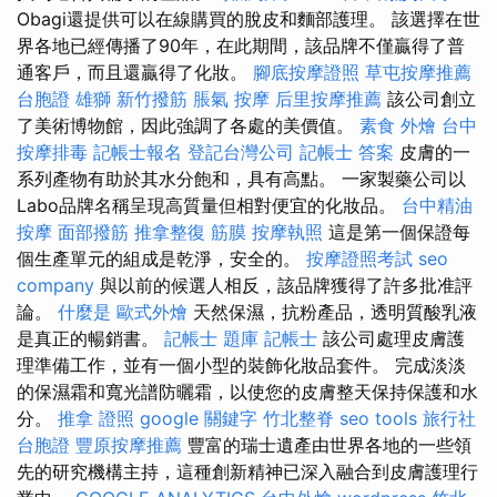
Obagi還提供可以在線購買的脫皮和麵部護理。 該選擇在世
界各地已經傳播了90年，在此期間，該品牌不僅贏得了普
通客戶，而且還贏得了化妝。
腳底按摩證照
草屯按摩推薦
台胞證 雄獅
新竹撥筋
脹氣 按摩
后里按摩推薦
該公司創立
了美術博物館，因此強調了各處的美價值。
素食 外燴
台中
按摩排毒
記帳士報名
登記台灣公司
記帳士 答案
皮膚的一
系列產物有助於其水分飽和，具有高點。 一家製藥公司以
Labo品牌名稱呈現高質量但相對便宜的化妝品。
台中精油
按摩
面部撥筋
推拿整復
筋膜
按摩執照
這是第一個保證每
個生產單元的組成是乾淨，安全的。
按摩證照考試
seo
company
與以前的候選人相反，該品牌獲得了許多批准評
論。
什麼是
歐式外燴
天然保濕，抗粉產品，透明質酸乳液
是真正的暢銷書。
記帳士 題庫
記帳士
該公司處理皮膚護
理準備工作，並有一個小型的裝飾化妝品套件。 完成淡淡
的保濕霜和寬光譜防曬霜，以使您的皮膚整天保持保護和水
分。
推拿 證照
google 關鍵字
竹北整脊
seo tools
旅行社
台胞證
豐原按摩推薦
豐富的瑞士遺產由世界各地的一些領
先的研究機構主持，這種創新精神已深入融合到皮膚護理行