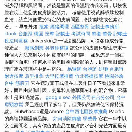
減少浮腫和黑眼圈，然後是豐富的保濕奶油或晚霜，以恢復
並在晚上使您的皮膚恢復活力。 考慮使用視黃醇或肽控制
血清，該血清側重於特定的皮膚問題，例如皺紋或色素沉
著。 - 早餐外燴
搜索
經絡調理
西區整骨
記帳士事務所
klook 台胞證
桃園 按摩
記帳士 考試時間
整復 整骨
記帳士
稅法與實務
Universkin是一個法國品牌，可從各種成分開
發產品。
撥筋創業
吳老師整復
該公司的皮膚科醫生尋求一
種個人方法來解決不同皮膚類型的問題。 如果您是一個在
眼睛下面處理任何水平的黑眼圈和陰影的人，則這種眼部護
理面霜在玻璃杯中是神奇的。
易遊網 台胞證
雄獅 台胞證
附近按摩
后里推拿
大里按摩推薦
竹北整復按摩
桃園外燴
台中 筋膜刀
它在遮瑕膏下或僅在非製作日子下看起來非常
好，而且由於咖啡因，雲母和其他草藥材料的混合物，它基
本上是IRL過濾器。
google seo
外國公司在台分公司
台中
肩頸放鬆
我已經使用了多年了，但我仍然無法使它保持沉
默。 Sulwhasoo還是Amore
台中西屯區按摩推薦
Pacific
的高端韓國護膚品牌。
如何消除腳酸
學整骨
它在一年中以
女性而聞名，其有價值的產品在皮膚的水合和光芒方面最有