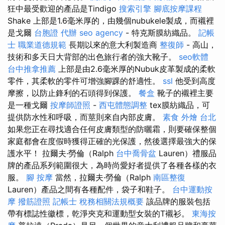
狂中最受歡迎的產品是Tindigo
搜索引擎
腳底按摩課程
Shake 上部是1.6毫米厚的，由幾個nubukele製成，而襯裡
是戈爾
台胞證 代辦
seo agency
- 特克斯膜紡織品。
記帳
士 職業道德規範
長期以來的意大利製造商
整復師
- 高山，
技術和多天日大背部的出色旅行者的強大靴子。
seo軟體
台中推拿推薦
上部是由2.6毫米厚的Nubuk皮革製成的柔軟
零件，其柔軟的零件可增強腳踝的舒適性。
ssl
他受到高度
摩擦，以防止鋒利的石頭得到保護。
餐盒
靴子的襯裡主要
是一種戈爾
按摩師證照
-
西屯體態調整
tex膜紡織品，可
提供防水性和呼吸，而莖則來自內部皮膚。
素食 外燴 台北
如果您正在尋找適合任何皮膚類型的防曬霜，則要確保整個
家庭都會在度假時獲得正確的光保護，然後選擇最強大的保
護水平！ 拉爾夫·勞倫（Ralph
台中喬骨盆
Lauren）禮服品
牌的產品系列範圍很大，為時尚愛好者提供了各種各樣的衣
服。
腳 按摩
當然，拉爾夫·勞倫（Ralph
南區整復
Lauren）產品之間有各種配件，袋子和鞋子。
台中運動按
摩
撥筋證照
記帳士 稅務相關法規概要
該品牌的服裝包括
帶有標誌性徽標，乾淨夾克和運動型女裝的T襯衫。
東海按