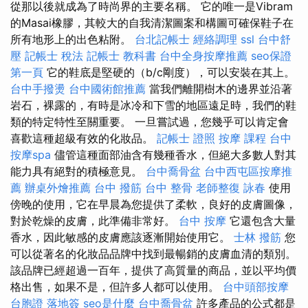
從那以後就成為了時尚界的主要名稱。 它的唯一是Vibram
的Masai橡膠，其較大的自我清潔圖案和構圖可確保鞋子在
所有地形上的出色粘附。
台北記帳士
經絡調理
ssl
台中舒
壓
記帳士 稅法
記帳士 教科書
台中全身按摩推薦
seo保證
第一頁
它的鞋底是堅硬的（b/c剛度），可以安裝在其上。
台中手撥燙
台中國術館推薦
當我們離開樹木的邊界並沿著
岩石，裸露的，有時是冰冷和下雪的地區遠足時，我們的鞋
類的特定特性至關重要。 一旦嘗試過，您幾乎可以肯定會
喜歡這種超級有效的化妝品。
記帳士 證照
按摩 課程
台中
按摩spa
儘管這種面部油含有幾種香水，但絕大多數人對其
能力具有絕對的積極意見。
台中喬骨盆
台中西屯區按摩推
薦
辦桌外燴推薦
台中 撥筋
台中 整骨
老師整復 詠春
使用
傍晚的使用，它在早晨為您提供了柔軟，良好的皮膚圖像，
對於乾燥的皮膚，此準備非常好。
台中 按摩
它還包含大量
香水，因此敏感的皮膚應該逐漸開始使用它。
士林 撥筋
您
可以從著名的化妝品品牌中找到最暢銷的皮膚血清的類別。
該品牌已經超過一百年，提供了高質量的商品，並以平均價
格出售，如果不是，但許多人都可以使用。
台中頭部按摩
台胞證 落地簽
seo是什麼
台中喬骨盆
許多產品的公式都是