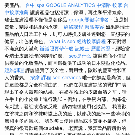
要產品。
台中 spa
GOOGLE ANALYTICS
中清路 按摩
台
中按摩推薦
護膚產品包括清潔，保濕，再生和平滑線條。
瑞士皮膚護理不僅僅是奢侈品
google關鍵字排名
- 這是對
質量，精度和結果的承諾。
經絡課程
撥筋美容
如果將瑞士
產品納入日常工作中，則可以轉換皮膚並達到您一直想要的
健康，出色的膚色。
what is seo
經絡按摩課程
不要對最
不滿意的人滿意
辦護照要帶什麼
記帳士 歷屆試題
- 經驗當
今瑞士皮膚護理的獨特好處。
seo是什么
該製造商不僅提
供專業的化妝產品，而且還提供了成功的日本髮型化妝品。
經絡調理
評論證實了安全性，耐用性，陰影的豐富性和宜
人的香氣。
按摩 課程
seo services
唯一的缺點是高價，但
是這些都是完全有理由的。 他們在與皮膚缺陷的戰鬥中表
現出了令人鼓舞的結果。 在塗在臉上的皮膚血清之前，請
在手上的小皮膚上進行測試 - 例如，在手腕內部。 如果您
有刺激，發紅或過敏反應，請勿繼續使用化妝品。 我喜歡
在塗抹之前和塗抹時撒上我的臉，以使我的臉掉一些薄薄的
層和更多的露水。 我對每日使用補品或本質並不嚴格，但
我真的很喜歡這個caudalíe。 老實說，我喜歡品牌所做的