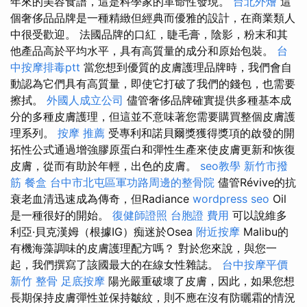
年來的美容食譜，這是科學家的革命性發現。
台北外燴
這
個奢侈品品牌是一種精緻但經典而優雅的設計，在商業類人
中很受歡迎。 法國品牌的口紅，睫毛膏，陰影，粉末和其
他產品高於平均水平，具有高質量的成分和原始包裝。
台
中按摩排毒ptt
當您想到優質的皮膚護理品牌時，我們會自
動認為它們具有高質量，即使它打破了我們的錢包，也需要
擦拭。
外國人成立公司
儘管奢侈品牌確實提供多種基本成
分的多種皮膚護理，但這並不意味著您需要購買整個皮膚護
理系列。
按摩 推薦
受專利和諾貝爾獎獲得獎項的啟發的開
拓性公式通過增強膠原蛋白和彈性生產來使皮膚更新和恢復
皮膚，從而有助於年輕，出色的皮膚。
seo教學
新竹市撥
筋
餐盒
台中市北屯區軍功路周邊的整骨院
儘管Révive的抗
衰老血清迅速成為傳奇，但Radiance
wordpress seo
Oil
是一種很好的開始。
復健師證照
台胞證 費用
可以說維多
利亞·貝克漢姆（根據IG）痴迷於Osea
附近按摩
Malibu的
有機海藻調味的皮膚護理配方嗎？ 對於您來說，與您一
起，我們撰寫了該國最大的在線女性雜誌。
台中按摩平價
新竹 整骨
足底按摩
陽光嚴重破壞了皮膚，因此，如果您想
長期保持皮膚彈性並保持皺紋，則不應在沒有防曬霜的情況