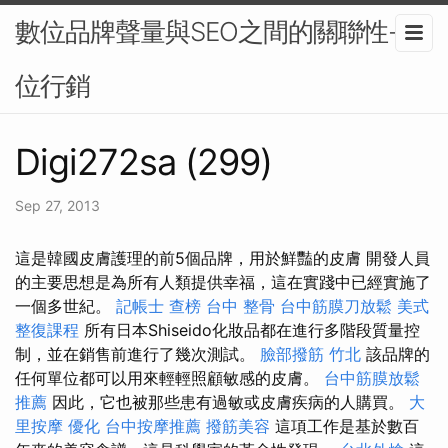
數位品牌聲量與SEO之間的關聯性-數
位行銷
Digi272sa (299)
Sep 27, 2013
這是韓國皮膚護理的前5個品牌，用於鮮豔的皮膚 開發人員
的主要思想是為所有人類提供幸福，這在實踐中已經實施了
一個多世紀。
記帳士 查榜
台中 整骨
台中筋膜刀放鬆
美式
整復課程
所有日本Shiseido化妝品都在進行多階段質量控
制，並在銷售前進行了幾次測試。
臉部撥筋 竹北
該品牌的
任何單位都可以用來輕輕照顧敏感的皮膚。
台中筋膜放鬆
推薦
因此，它也被那些患有過敏或皮膚疾病的人購買。
大
里按摩
優化
台中按摩推薦
撥筋美容
這項工作是基於數百