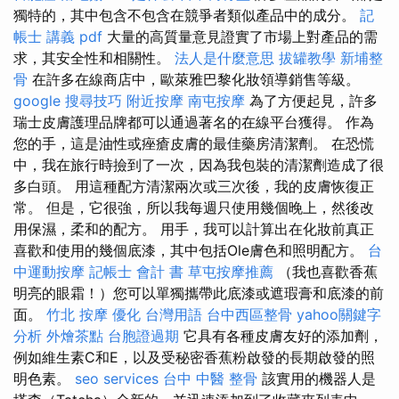
獨特的，其中包含不包含在競爭者類似產品中的成分。
記
帳士 講義 pdf
大量的高質量意見證實了市場上對產品的需
求，其安全性和相關性。
法人是什麼意思
拔罐教學
新埔整
骨
在許多在線商店中，歐萊雅巴黎化妝領導銷售等級。
google 搜尋技巧
附近按摩
南屯按摩
為了方便起見，許多
瑞士皮膚護理品牌都可以通過著名的在線平台獲得。 作為
您的手，這是油性或痤瘡皮膚的最佳藥房清潔劑。 在恐慌
中，我在旅行時撿到了一次，因為我包裝的清潔劑造成了很
多白頭。 用這種配方清潔兩次或三次後，我的皮膚恢復正
常。 但是，它很強，所以我每週只使用幾個晚上，然後改
用保濕，柔和的配方。 用手，我可以計算出在化妝前真正
喜歡和使用的幾個底漆，其中包括Ole膚色和照明配方。
台
中運動按摩
記帳士 會計 書
草屯按摩推薦
（我也喜歡香蕉
明亮的眼霜！）您可以單獨攜帶此底漆或遮瑕膏和底漆的前
面。
竹北 按摩
優化 台灣用語
台中西區整骨
yahoo關鍵字
分析
外燴茶點
台胞證過期
它具有各種皮膚友好的添加劑，
例如維生素C和E，以及受秘密香蕉粉啟發的長期啟發的照
明色素。
seo services
台中 中醫 整骨
該實用的機器人是