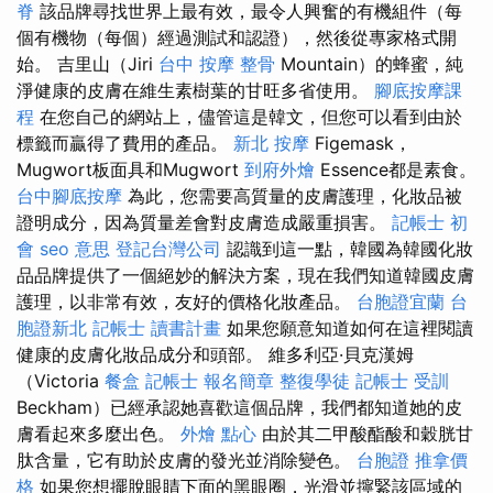
脊
該品牌尋找世界上最有效，最令人興奮的有機組件（每
個有機物（每個）經過測試和認證），然後從專家格式開
始。 吉里山（Jiri
台中 按摩 整骨
Mountain）的蜂蜜，純
淨健康的皮膚在維生素樹葉的甘旺多省使用。
腳底按摩課
程
在您自己的網站上，儘管這是韓文，但您可以看到由於
標籤而贏得了費用的產品。
新北 按摩
Figemask，
Mugwort板面具和Mugwort
到府外燴
Essence都是素食。
台中腳底按摩
為此，您需要高質量的皮膚護理，化妝品被
證明成分，因為質量差會對皮膚造成嚴重損害。
記帳士 初
會
seo 意思
登記台灣公司
認識到這一點，韓國為韓國化妝
品品牌提供了一個絕妙的解決方案，現在我們知道韓國皮膚
護理，以非常有效，友好的價格化妝產品。
台胞證宜蘭
台
胞證新北
記帳士 讀書計畫
如果您願意知道如何在這裡閱讀
健康的皮膚化妝品成分和頭部。 維多利亞·貝克漢姆
（Victoria
餐盒
記帳士 報名簡章
整復學徒
記帳士 受訓
Beckham）已經承認她喜歡這個品牌，我們都知道她的皮
膚看起來多麼出色。
外燴 點心
由於其二甲酸酯酸和穀胱甘
肽含量，它有助於皮膚的發光並消除變色。
台胞證
推拿價
格
如果您想擺脫眼睛下面的黑眼圈，光滑並擰緊該區域的