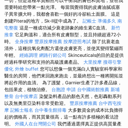
一切，但是這種本質顯然可以平衡我的膚色和質地，並在我
需要時給您帶來一點光澤。 每當我覺得我的皮膚油膩或塞
子異常擴大時，我都會喜歡一個好的冷卻粘土面膜。 這是
創建Pitera的地方，Sk-II從中成為了。
記帳士 準備多久
南
屯整復
這是一種成功減少衰老跡象的維生素C血清。
新竹
推拿
它足夠溫和，適合所有皮膚類型，並且持續超過72小
時。
全身按摩
豐原按摩推薦
按摩證照考試
除了抗衰老血
清外，這種抗氧化劑配方還使皮膚更亮，並使其變得緊繃而
年輕。
經絡調理
網路行銷公司
Skinceuticals的目的是提供
經過科學研究和支持的高級護膚產品。
大里按摩
搜尋引擎
優化
外燴 buffet
您可以想像一個充滿白人實驗室科學家和
醫生的房間，他們來回跑來跑去，並最終想出一種將開拓並
將起作用的血清。 為了護髮，Garnier生產了許多產品線，
包括果皮，植物治療。
台胞證 申請
台中國術館推薦
新埔
整骨
台中按摩店
染髮染料產品的顏色天然，色彩轟動系列
以及無奧里亞染料非常受歡迎。
豐原按摩推薦
台中西屯按
摩
記帳士報名
台中養生館排毒
大多數資金的成本比負擔得
起的價格高，而其質量很高，這一點有許多積極的看法證
明。
外國人在台灣開公司
我們通過選擇真正提供高質量產