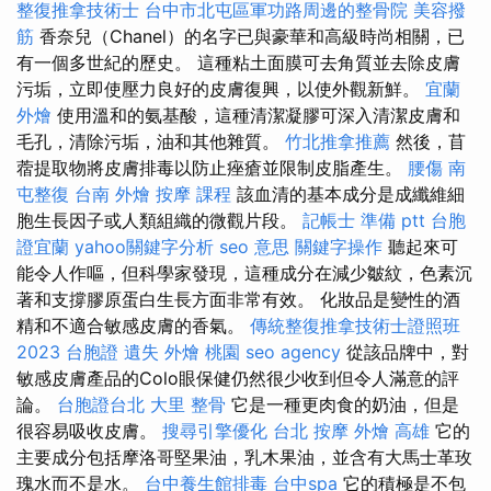
整復推拿技術士
台中市北屯區軍功路周邊的整骨院
美容撥
筋
香奈兒（Chanel）的名字已與豪華和高級時尚相關，已
有一個多世紀的歷史。 這種粘土面膜可去角質並去除皮膚
污垢，立即使壓力良好的皮膚復興，以使外觀新鮮。
宜蘭
外燴
使用溫和的氨基酸，這種清潔凝膠可深入清潔皮膚和
毛孔，清除污垢，油和其他雜質。
竹北推拿推薦
然後，苜
蓿提取物將皮膚排毒以防止痤瘡並限制皮脂產生。
腰傷
南
屯整復
台南 外燴
按摩 課程
該血清的基本成分是成纖維細
胞生長因子或人類組織的微觀片段。
記帳士 準備 ptt
台胞
證宜蘭
yahoo關鍵字分析
seo 意思
關鍵字操作
聽起來可
能令人作嘔，但科學家發現，這種成分在減少皺紋，色素沉
著和支撐膠原蛋白生長方面非常有效。 化妝品是變性的酒
精和不適合敏感皮膚的香氣。
傳統整復推拿技術士證照班
2023
台胞證 遺失
外燴 桃園
seo agency
從該品牌中，對
敏感皮膚產品的Colo眼保健仍然很少收到但令人滿意的評
論。
台胞證台北
大里 整骨
它是一種更肉食的奶油，但是
很容易吸收皮膚。
搜尋引擎優化
台北 按摩
外燴 高雄
它的
主要成分包括摩洛哥堅果油，乳木果油，並含有大馬士革玫
瑰水而不是水。
台中養生館排毒
台中spa
它的積極是不包