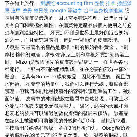
下在街上旅行。
辦護照
accounting firm
整復 推拿
撥筋禁
忌
逢甲 整骨
整骨院
google 關鍵字
台中全身按摩推薦
眼
睛周圍的皮膚是最薄的，因此需要特殊護理。 出售的作品
具有負面和積極的屬性，在購買特定產品供個人使用之前必
須考慮到這些特性。 牙買加不僅是世界上最好的混合朗姆
酒之一，而且研究還表明，這是一個很好的皮膚護理。 - 中
式餐點 它最著名的產品是摩根上尉的原始香料黃金，上尉
摩根·懷特朗姆酒，摩根·布萊克上尉和摩根牙買加朗姆酒上
尉。 Mizon是韓國領先的皮膚護理品牌之一，在世界各地
都流行。 上部由不同的組織製成，並在必要的部分中額外
增強。 它具有Gore-Tex膜紡織品，因此不僅透氣，而且防
水鞋類。 在夏季的熱量中，我們可以進行光線，凝膠面部
護理，但我們本能地尋找額外的營養和護理準備工作，例如
面部油。 皮膚中的神經酰胺在脂質中自然發現，可防止水
分流失並保護皮膚免受環境壓力。 陽光，惡劣的天氣和衰
老衰老的發展可以通過無數皮膚病的發展來預防。 該產品
在臨床上被證明可將皺紋的外觀降低到5年，僅持續12週。
直接應用於線條和皺紋，並在3個月後消失。 Obagi醫療產
品的價格在39美元至127美元之間。 塗上滋養的眼霜，以