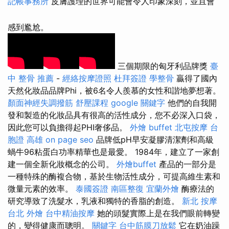
記帳事務所
皮膚護理的世界可能會令人印象深刻，並且會
感到尷尬。
三個期限的匈牙利品牌獎
臺
中 整骨 推薦
-
經絡按摩證照
杜拜簽證
學整骨
贏得了國內
天然化妝品品牌Phi，被6名令人羨慕的女性和諧地夢想著。
顏面神經失調撥筋
舒壓課程
google 關鍵字
他們的自我開
發和製造的化妝品具有很高的活性成分，您不必深入口袋，
因此您可以負擔得起PHI奢侈品。
外燴 buffet
北屯按摩
台
胞證 高雄
on page seo
品牌低pH早安凝膠清潔劑和高級
蝸牛96粘蛋白功率精華也是最愛。 1984年，建立了一家創
建一個全新化妝概念的公司。
外燴buffet
產品的一部分是
一種特殊的酶複合物，基於生物活性成分，可提高維生素和
微量元素的效率。
泰國簽證
南區整復
宜蘭外燴
酶療法的
研究導致了洗髮水，乳液和獨特的香脂的創造。
新北 按摩
台北 外燴
台中精油按摩
她的頭髮實際上是在我們眼前轉變
的，變得健康而聰明。
關鍵字
台中筋膜刀放鬆
它在奶油躁