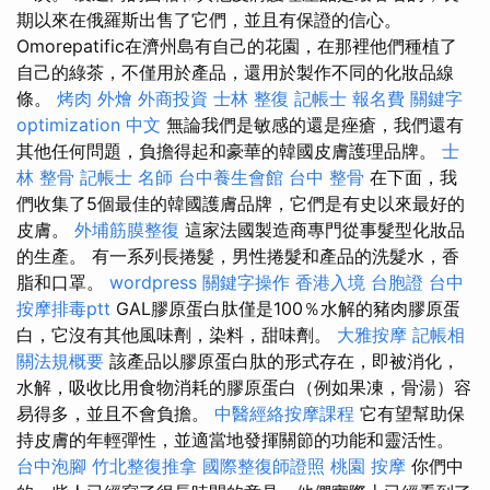
期以來在俄羅斯出售了它們，並且有保證的信心。
Omorepatific在濟州島有自己的花園，在那裡他們種植了
自己的綠茶，不僅用於產品，還用於製作不同的化妝品線
條。
烤肉 外燴
外商投資
士林 整復
記帳士 報名費
關鍵字
optimization 中文
無論我們是敏感的還是痤瘡，我們還有
其他任何問題，負擔得起和豪華的韓國皮膚護理品牌。
士
林 整骨
記帳士 名師
台中養生會館
台中 整骨
在下面，我
們收集了5個最佳的韓國護膚品牌，它們是有史以來最好的
皮膚。
外埔筋膜整復
這家法國製造商專門從事髮型化妝品
的生產。 有一系列長捲髮，男性捲髮和產品的洗髮水，香
脂和口罩。
wordpress
關鍵字操作
香港入境 台胞證
台中
按摩排毒ptt
GAL膠原蛋白肽僅是100％水解的豬肉膠原蛋
白，它沒有其他風味劑，染料，甜味劑。
大雅按摩
記帳相
關法規概要
該產品以膠原蛋白肽的形式存在，即被消化，
水解，吸收比用食物消耗的膠原蛋白（例如果凍，骨湯）容
易得多，並且不會負擔。
中醫經絡按摩課程
它有望幫助保
持皮膚的年輕彈性，並適當地發揮關節的功能和靈活性。
台中泡腳
竹北整復推拿
國際整復師證照
桃園 按摩
你們中