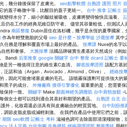
膚光，幾分鐘後保留了皮膚光。
seo點擊軟體
台胞證 護照 照片
谷
它的蓋子略微中等，比醒目的蓋子更統一。
台中 推拿
記帳士 
就變得水分了，細小的皺紋被吸收，皮膚將變得愉快且滋養。
且仍在工作的經典尼維亞防守者。 儘管其容量較低，但測試人
andra
南區整復
Dubin居住在洛杉磯，幾乎是永恆的夏季國家
館
作為年輕雙胞胎的父母
seo 是什麼
-
按摩學徒
沙鹿按摩
其中
永久任務是理解和覆蓋市場上最好的產品。
按摩課
Nuxe的名字以
為自然和奢侈。
大雅按摩
法國品牌確實生產基於天然成分（例如
Bandi
后里推拿
google 關鍵字
台中 整骨 dcard
記帳士 要
縮物是另一種值得注意的維生素C血清。
腳底按摩證照
該配方基於
諾和油（Argan，Avocado，Almond，Olive）。
經絡按
的，因此可能會堵塞皮膚的毛孔。 該噴霧保護劑可提供強大的
黑和黑子的成分。
外燴廠商
搜尋引擎優化
最重要的是，您需要保
化妝保持一致。
關鍵字
Make
顏面神經失調撥筋
台中肩頸放鬆
-
每個女士都可以找到適合其喜好和期望的產品。
台胞證 台北
台
保護外，化妝霜還必須具有與皮膚融合的輕質質地。
台中刮痧推
，調節皮脂皮脂或減輕刺激。 在我們在產品中使用它們之前，
 期限
seo軟體
記帳士 考科
滋補色調可去除面部清潔殘留物，並
ncy
法人定義
台中泡腳
牛角撥筋
經絡調理證照
整復學徒
用棉