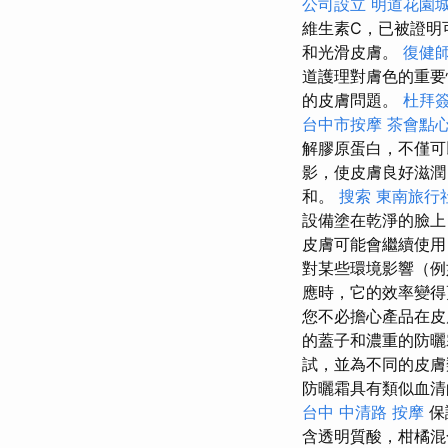
公司設立
明道花園
維生素C，已被證明
和光滑皮膚。
復健
道護理對膚色的重要
的皮膚問題。
杜拜
台中市按摩
茶會點
解膠原蛋白，不僅可
影，使皮膚良好滋
和。
搜索
東南旅行
設備塗在乾淨的臉上
皮膚可能會繼續使
對某些環境影響（
應時，它的效率變得更
您不必擔心產品在
的蓋子和濃重的防曬
試，並為不同的皮
防曬霜具有類似血清
台中 中清路 按摩
保
含透明質酸，柑橘混