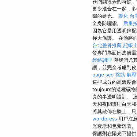
在回顧過去的時候
更少混合在一起，多
陽的硬光。
優化 台
全身防曬霜。
后里
因為它是用透明鋅
極大保護。 在他將
台北整骨推薦
記帳士
發專門為面部皮膚需
經絡調理
與我們尤其
護，並完全考慮到
page seo
撥筋 解壓
這些成分的高濃度會
toujours的這
亮的半透明設計。 
天和夜間護理白天和
將其散佈在臉上，
wordpress
用戶注意
光衰老和色素沉著
保護劑在陽光下提供