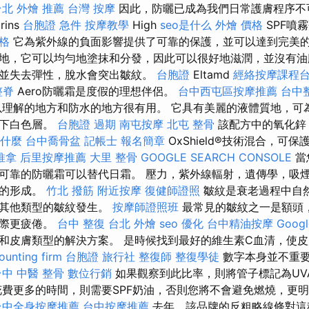
台北 外燴 推薦
台灣 按摩
因此，防曬已成為我們日常護膚程序不
rins
台胞證 急件
按摩教學
High
seo是什么
外燴 價格
SPF噴
價格
它為紫外線的負面影響提供了可靠的保護，並可以達到完美
地，它可以均勻地塗抹和分發，因此可以很好地滋潤，並沒有油
並失去彈性，脫水會突出皺紋。
台胞證
Eltamd
經絡按摩課程
整脊
Aero防曬霜是度假的理想伴侶。
台中西屯區按摩推薦
台中
理解的地方和防水的地方很有用。 它具有美麗的液體質地，可
留下白色層。
台胞證 過期
南屯按摩
北屯 整骨
該配方中的氧化鋅
什麼
台中喬骨盆
記帳士 報名簡章
OxShield®技術混合，可保
推拿
后里按摩推薦
大里 整骨
GOOGLE SEARCH CONSOLE
當
可靠的防曬霜可以替代日霜。 壓力，紫外線輻射，遺傳學，吸
頭的形成。
竹北 撥筋
附近按摩
復健師證照
皺紋是衰老過程中自
比其他類型的皺紋發生。
按摩師證照班
最常見的皺紋之一是額頭
實際更疲倦。
台中 整復
台北 外燴
seo 優化
台中精油按摩
Goo
和皮膚類型的解決方案。 是時候找到最好的維生素C血清，使
ounting firm
台胞證 旅行社
整復師
整復學徒
數字本身並不重要
台中 中醫 整骨
數位行銷
如果觀察到此比率，則將管子標記為UV
費更多的時間，則需要SPF奶油，否則您將不會避免燃燒，更
台中全身按摩推薦
台中按摩推薦
去年，該品牌的反粗略線條對這