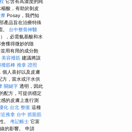
程
它含有高濃度的純
水楊酸，有助於剝皮
按摩
Posay，我們知
部產品旨在治療特殊
霜。
台中整骨神醫
酸），必需氨基酸和水
部會獲得微妙的陰
並用有用的成分飽
美容撥筋
建議將該
傅撥筋棒
推拿 證照
，個人喜好以及皮膚
配方，當水或汗水供
摩
關鍵字
透明，因此
的配方，可提供穩定
敏感的皮膚上進行測
優化
台北 整復
這種
附近推拿
台中 抓龍筋
固性。
考記帳士
它富
線的影響。 申請