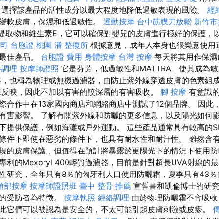
 選擇該產品的活性成分以最大程度地降低過敏表現的風險。
經
會變軟皮膚，保濕和低過敏性。
運動按摩
台中筋膜刀放鬆
新竹市
絲提取物和維生素E，它可以確保對嬰兒的皮膚進行極好的保護，
司
台胞證 桃園
潘 整復所
根據意見，成年人本身也很樂意使用
擇最佳產品。
台胞證 費用
身體按摩
台灣 按摩
每天將其用作保濕
絡調理
按摩師證照
它是芬芳，低過敏性和MATTRA，使其成為
，也稱為物理或無機過濾器，由防止紫外線穿透皮膚的色素組
反映，因此不加以有害的較深層的有害吸收。
腳 按摩
有意識的
際合作中在13家國內商店和網絡商店中測試了12個品牌。 因此
有害影響。 了解有關紫外線和防曬的更多信息，以及陽光如何影
下提供保護，例如海灘或戶外運動。 這些產品通常具有較高的SP
條件下即使在惡劣的條件下，也具有耐水性和耐汗性。 雖然含有
規的皮膚保護，但值得在預計將暴露於更陽光下的情況下使用防
利的Mexoryl 400輕質過濾器，目前是針對超長UVA射線
性研究，全年只有8％的匈牙利人口使用防曬霜，夏季只有43％
頭部按摩
按摩師證照班
臺中 整骨 推薦
宣誓書和凱倫博士的研究
一的受訪者為特徵。
按摩執照
經絡調理
由於物理防曬霜不會吸收
此它們可以被認為是安全的，不太可能引起皮膚刺激或皮疹。