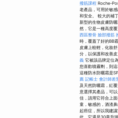
撥筋課程
Roche-
老產品，可用於敏
和安全。 較大的補
新型的生物皮膚防曬
然，它是一種高度覆
西區整骨
臉部撥筋
時，覆蓋了好的BB
皮膚上較輕，化妝
分，以保護和改善
義
它被該品牌定位為
您喜歡噴霧劑，則這
這種防水防曬霜是S
薦
記帳士 會計師差
及天然防曬霜，紅
意選擇其產品，可
佳，請用它符合上面
童，敏感的，酒渣鼻
起癌症，所以我建議
此，它還是30毫升