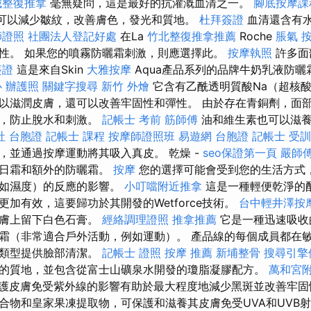
城整復推拿
毫無疑問，這是最好的抗灌溉血清之一。
腳底按摩課
可以減少皺紋，改善膚色，發光和質地。
杜拜簽證
血清還含有
師證照
社團法人登記好處
在La
竹北整復推拿推薦
Roche
脹氣 
性。 如果您的噴霧防曬霜刺激，則應選擇此。
按摩執照
許多面
簽證
這是來自Skin
大雅按摩
Aqua產品系列的品牌牛奶乳液防曬
心
辦護照
關鍵字搜尋
新竹 外燴
它含有乙酰透明質酸Na（超核
以滋潤皮膚，還可以改善牢固性和彈性。 由於存在青銅劑，面
潤，防止脫水和刺激。
記帳士 考前
筋師傅
油和維生素也可以滋養
社 台胞證
記帳士 課程
按摩師證照班
易遊網 台胞證
記帳士 受訓
，並通過按摩運動將其吸入真皮。 乾燥 -
seo保證第一頁
嚴師
用日霜和額外的防曬霜。
按摩
您的選擇可能會受到您的生活方式
例如濕度）的反應的影響。
小叮噹附近推拿
這是一種輕便乾淨的
加有效，這要歸功於其開發的Wetforce技術。
台中輕井澤按
皮膚上留下白色石膏。
經絡調理證照
推拿推薦
它是一種迅速吸收
霜（非常適合戶外活動，例如運動）。 產品線的每個成員都在
膚類型提供臉部清潔。
記帳士 證照
按摩 推薦
新埔整骨
搜尋引擎
的質地，並包含從富士山礦泉水開發的瓊脂凝膠配方。
萬和宮
護皮膚免受紫外線的影響有助於最大程度地減少黑斑並改善牢
合物和皇家果凍提取物，可保護和滋養其皮膚免受UVA和UVB射