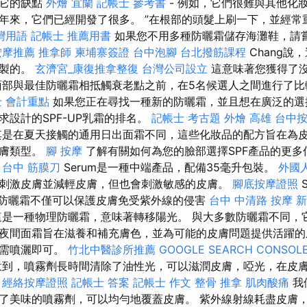
，它的缺點
外燴 宜蘭
記帳士 參考書
- 例如，它們很難與其他化
年來，它們已經開發了很多。 ”在根部的頭髮上刷一下，並經常
灣用語
記帳士 推薦用書
如果您不用多種防曬霜儲存海灘鞋，請
按摩推薦
推拿師
柬埔寨簽證
台中泡腳
台北撥筋課程
Chang說
配製的。
玄濟宮_康復推拿整復
台灣公司設立
這意味著您獲得了
面部與最佳防曬霜相抵觸衰老點之前，在5名候選人之間進行了
 會計重點
如果您正在尋找一種新的防曬霜，並且想在廣泛的選
求設計的SPF-UP乳霜的排名。
記帳士 考古題
外燴 高雄
台中按
是在夏天接觸的通用日出面霜不同，這些化妝品的配方旨在為
皮膚類型。
腳 按摩
了解有關如何為您的臉部選擇SPF產品的更多信息。
台中 筋膜刀
Serum是一種中端產品，配備35毫升包裝。
外國
刺激皮膚並減輕皮膚，但也會刺激敏感的皮膚。
腳底按摩證照
S
種礦物防曬霜不僅可以保護皮膚免受紫外線的侵害
台中 中清路 按摩
新
這是一種物理防曬霜，意味著轉移陽光。 與大多數防曬霜不同，
夜間面霜旨在滋養和補充膚色，並為可能的皮膚問題提供活躍的
只需噴灑即可。
竹北中醫診所推薦
GOOGLE SEARCH CONSOL
到，噴霧劑長時間清除了油性光，可以滋潤皮膚，啞光，在皮
。
經絡按摩證照
記帳士 答案
記帳士 作文
整骨 推拿
肌肉酸痛
我
了美味的噴霧劑，可以均勻地覆蓋皮膚。 紫外線射線耗盡皮膚