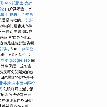
歌seo
記帳士 會計
簽證
由於其淺色，水
記帳士 稅務士
台中整
員還是有效的。
記帳
，全年的防曬霜尤為重
之一特別美麗和敏感
兩個詞“自然”和“豪
這種最佳抗鮮豔防曬
補習嗎
Boost
南區整
維生素C的活性形
摩教學
google seo
由
紫外線保護，並包含
護皮膚免受陽光的侵
Up防曬霜的特徵是許
北外燴
台中西屯區按
薦
化妝霜可以減少皺
該配方的成分需要進
在恢復其自然pH時
球將補品塗在皮膚