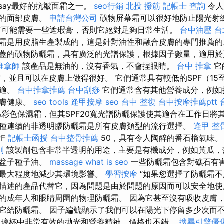
Posay最好的抗皺面霜之一。
seo行銷
北投 撥筋
記帳士 查詢
令人
感的面部皮膚。
申請台灣公司
礦物屏幕霜可以很好地防止陽光射
丁可能需要一些遮瑕膏，否則它絕對足夠日常生活。
台中油壓
台
霜是用皮脂生產製成的，這是針對油性和融合皮膚的專門推薦
蓋的礦物防曬霜，具有廣泛的光譜保護，根據因子數量，適用
推拿師
該產品是無油的，沒有香氣，不會捏眼睛。
台中 推拿
它
霜，並且可以在皮膚上做得很好。 它們通常具有較低的SPF（15
舒適。
台中推拿推薦
台中刮痧
它們通常含有其他營養成分，例如
皮膚健康。
seo tools
逢甲按摩
seo
台中 整復
台中按摩推薦ptt
彩色保濕霜，但其SPF20寬光譜防曬保護使其適合在工作日將
種連續的非透明膠防曬霜是所有皮膚類型的流行選擇。
逢甲 整
PF
記帳士函授
台中整骨推薦
50，具有令人陶醉的番石榴氣味
別
該製劑包含非常半透明的用途，主要是有機成分，例如黃瓜，
覆盆子種子油。
massage
what is seo
一些防曬霜包含對礁石有
以最大程度地減少其環境影響。
學習按摩
“如果您選擇了防曬霜
描述的產品代替它，因為問題是由於問題的原因而可以安全地使
的成年人和眼睛周圍的物理防曬霜。 因為它甚至沒有吸收皮膚
它給防曬霜。 因子編號顯示了我們可以在陽光下停留多少次而不
玻璃杯中非常有效的拋光和營養精神，價格也不錯。
搜尋引擎優