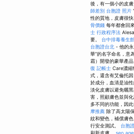
後，有一個小的皮
師差別
台胞證 照片
性的質地，皮膚很快
骨價錢
每年都會回來
士 行政程序法
Ales
要。
台中排毒養生
台胞證台北
- 他的
華”的名字命名，意
霜）開發的豪華產品。 
復
記帳士
Care濃
式，還含有艾倫托因，泛
於成分，血清是油性
淡化皮膚以避免曬
害，照顧膚色並與
多不同的功能，因此
摩推薦
除了高太陽
紋和變色，補償膚色
行安全測試。
台胞證
刷新皮膚。
seo age