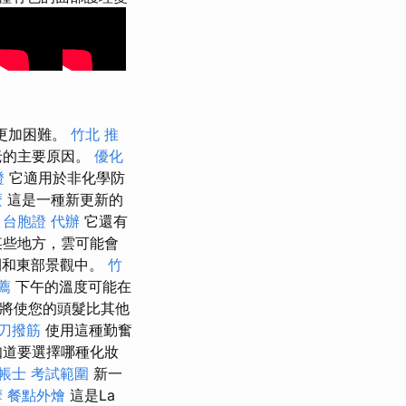
更加困難。
竹北 推
老的主要原因。
優化
證
它適用於非化學防
麼
這是一種新更新的
。
台胞證 代辦
它還有
某些地方，雲可能會
中間和東部景觀中。
竹
薦
下午的溫度可能在
護器將使您的頭髮比其他
膜刀撥筋
使用這種勤奮
知道要選擇哪種化妝
帳士 考試範圍
新一
摩
餐點外燴
這是La