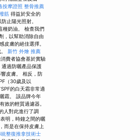
絡按摩證照
整骨推薦
撥筋
得益於安全的
以防止陽光照射。
這種奶油。 檢查我們
劑，以幫助消除自由
敏感皮膚的絕佳選擇。
成。
新竹 外燴 推薦
消費者協會基於實驗
，通過防曬產品保護
響皮膚。 相反，防
F（30歲及以
SPF的白天霜非常適
曬霜。 該品牌今年
的最有效的輕質過濾器。
的人對此進行了調
表明，時鐘之間的曬
，而是在保持皮膚上
傳統整復推拿技術士