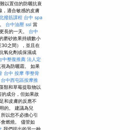
難以置信的防曬抗衰
線，適合敏感的皮膚
北撥筋課程
台中 spa
的。
台中油壓
ssl
當
於更長的一天。
台中
的磨砂效果持續數小
至30之間），並且在
抗氧化劑或保濕成
台中整復推薦
法人定
其視為防曬霜。 如果
骨
台中 按摩
學整骨
。
台中西屯區按摩推
藻類和草莓提取物以
害的成分，但如果故
不足和皮膚的反應不
用的。 建議為兒
，所以您不必擔心引
會燃燒。 儘管如
化
我們提出的另一种