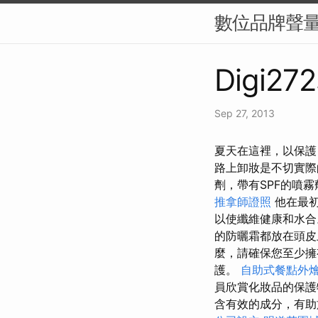
數位品牌聲量
Digi272
Sep 27, 2013
夏天在這裡，以保護
路上卸妝是不切實
劑，帶有SPF的噴霧
推拿師證照
他在最初
以使纖維健康和水
的防曬霜都放在頭皮
麼，請確保您至少擁
護。
自助式餐點外
員欣賞化妝品的保護
含有效的成分，有助