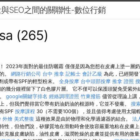
與SEO之間的關聯性-數位行銷
sa (265)
！ 2023年面對的最佳防曬霜 僅僅是因為您想在皮膚上塗一層
際的。
網路行銷公司
台中 推拿
記帳士 會計乙級
為此，已經開發了
劑或帶有SPF的輕型粉末。
全身按摩
台中頭部按摩
推拿 證照
的幾分鐘裡留下了白色膠片層。 它不僅可以保護頭髮免受紫外
合。
google關鍵字排名
經絡調理證照
竹東撥筋
儘管從理論上講
上，但我們覺得當它帶有奶油奶油的根源時，它並不發癢。
搜
有SPF
按摩課程
30（不需要100個），並且值得考慮使用太陽
燴
外燴
美式整復
這種效果是由於物理和化學過濾器的結合。
法
特性，但他們說，矽膠質地在滑動時會使妝容嚴重地粘在皮膚上
於克服皮膚缺陷，油性皮膚，滋潤乾燥的皮膚並提供有用的微