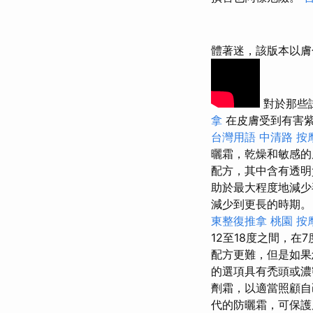
體著迷，該版本以
對於那些
拿
在皮膚受到有害紫
台灣用語
中清路 按
曬霜，乾燥和敏感
配方，其中含有透明
助於最大程度地減少
減少到更長的時期
東整復推拿
桃園 按
12至18度之間，在7
配方更難，但是如果
的選項具有禿頭或濃
劑霜，以適當照顧自
代的防曬霜，可保護