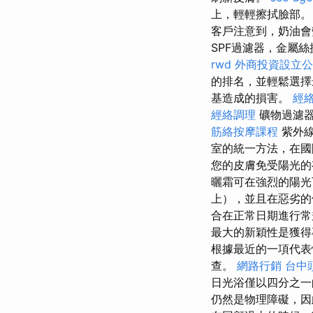
上，輕輕擦拭臉部。
客戶注意到，奶油
SPF過濾器，金屬
rwd
外商投資設立公
的排名，並輕鬆選
基造成的損害。
經
經絡調理
礦物過濾器
筋絡按摩課程
紫外線
室的統一方法，在國
您的皮膚免受陽光的
曬霜可在強烈的陽光
上），並且在惡劣的
合在正常日期進行常
最大的新穎性是獲得專
根據最近的一項代表
查。
網路行銷
台中
日光浴僅以四分之
仍然是物理障礙，因