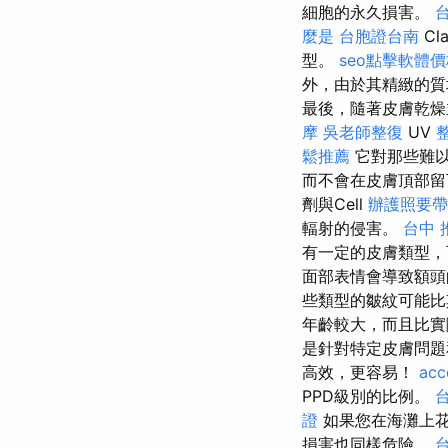
細胞的永久損害。
麼是
台胞證台南
Cla
型。
seo點擊軟體
外，由於其精緻的質
最後，隨著皮膚乾燥
摩
吳老師整復
UV
鬆推薦
它對那些難以
而不會在皮膚頂部
劑與Cell
辦護照要帶
輻射的侵害。
台中 
有一定的皮膚類型，
面部表情會導致額
些類型的皺紋可能
年齡較大，而且比
是針對特定皮膚問題
高效，更容易！
acc
PPD級別的比例。
證
如果您在海灘上花
損害也同樣危險。