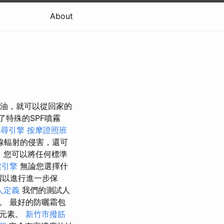
About
奶油，就可以從回家的
特殊的SPF噴霧
搜尋引擎
按摩證照班
線輻射的侵害，還可
，您可以將任何標準
索引擎
無論您選擇什
帽以進行進一步保
人定義
我們的測試人
。 最好的防曬霜包
量元素。
新竹市撥筋