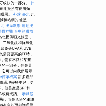
可或缺的一部分。
什
霧劑用於所有皮膚類
的曬黑。
外燴 臺北
此
膩和粘稠的感覺。
台北
按摩教學
運動按
整骨神醫
台中筋膜放
為您提供啞光錶面，
，二氧化鈦和抗氧化
護您免受UVA和UVB
您需要更高的FF時，
煙，營養不良和某些
然的一部分，但是某
，它可以向我們展示
gle商家檔案
許多產品
皮膚護理變得更好，更
，但是產品SPF和
A或寬光譜。
泰國簽
明顯，而是危險的組織
種有色的面部護理變