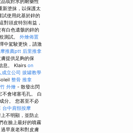
妝品或對水的耐藥性
重新塗抹，以保護太
嘗試使用此基於鋅的
，這對頭皮特別有益，
沒有白色遺骸的鋅的
比較測試。
外燴佈置
擇中駕駛更快，請激
摩推薦ptt
后里推拿
皮膚提供足夠的保
 Klairs
on
人成立公司
拔罐教學
oleil
整骨 推拿
竹 外燴
- 散發出閃
它不會堵塞毛孔。 白
成分。 您甚至不必
E
台中肩頸按摩
膚上不明顯，並防止
們在臉上最好的噴霧
，過早衰老和對皮膚