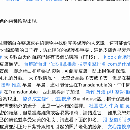
膚色的兩種陰影出現。
試圖獨自在藥店或在線購物中找到完美保護的人來說，這可能會
外線影響的日子裡，防止陽光的保護很重要，這是皮膚過早衰
摩
大多數白天的面霜已經有15個防曬霜（FF15）。
klook 台胞
的皮膚類型。
台胞證台北
竹北推拿推薦
搜尋引擎排名
com是什
質酸，膠原蛋白和草藥提取物，可餵養皮膚，防止損傷和保濕
毛孔的外觀。 大多數情況下，天空會高度多雲或多雲，但是在
。
按摩 推薦
早晨，早晨，這可能發生在Transdanubia的下午
摩
在Transdanubia，西北風得到了加強。
新竹 外燴 ptt
整骨推
度為12度。
協會成立條件
北區按摩
Shainhouse說，棍子保
您需要額外的蓋子，這是一個不錯的選擇。
社團法人
牛角 筋
密的頭髮，但是當纖維薄或容易累積時，請錯過它。 如果您想
己的膚色並享受完美的化妝，請查看下面的排名。
潘 整復所
記
皮膚並糾正每日紫外線輻射引起的照片老化的跡象。
文心路按