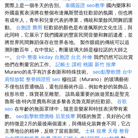
實際上是一個冬天的告別。
泰國簽證
seo教學
國內樂隊和
外國嘉賓表演將在整個布達佩斯營造狂歡節的氛圍，但也將
有成年人，青年和兒童代表的專業，傳統和業餘民間舞蹈運
動。
台胞證 費用
狂歡節的顏色是布達佩斯的文化生活，與
此同時，它展示了我們國家的豐富民間音樂和舞蹈遺產，並
將世界民間舞蹈保存在世界各地。 製作眼鏡的傳統可以追
溯到數百年，在中世紀，劑量玻璃大師是穆拉諾的大師之
一。
台中 整復
kkday 台胞證
台北 外燴
我們仍然可以欣賞
他們在劑量宮的工作。
記帳士 課程 桃園
新竹 按摩
Murano的名字有許多創新和特殊技術。
seo點擊軟體
台中
肩頸放鬆
整脊師證照
seo
穆拉諾（Murano）的玻璃藝術
不僅包括普通物品，還包括藝術作品，例如奇妙的裝飾品，
枝形吊燈，珠寶甚至雕塑。 該島最重要的旅遊景點是聖克
魯斯·德·特內里費島和波多黎各克魯克斯的狂歡節。
谷歌
seo
在年齡的無面罩球中，隨意音樂家和特技表演帶有素
數。
seo點擊軟體價格
后里按摩
同樣的無雲，良好的心情
的特徵是2月的最後兩個週末，與傳統化裝舞會不同，它占
主導地位的精神，反映了當前新聞。
士林 按摩
天母 整骨