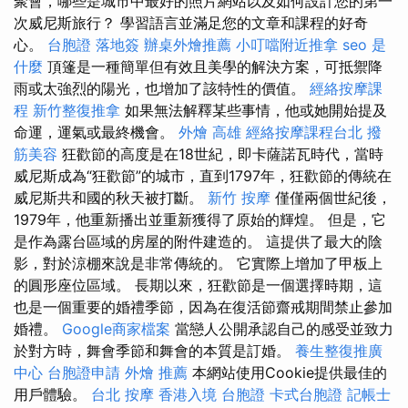
聚會，哪些是城市中最好的照片網站以及如何設計您的第一
次威尼斯旅行？ 學習語言並滿足您的文章和課程的好奇
心。
台胞證 落地簽
辦桌外燴推薦
小叮噹附近推拿
seo 是
什麼
頂篷是一種簡單但有效且美學的解決方案，可抵禦降
雨或太強烈的陽光，也增加了該特性的價值。
經絡按摩課
程
新竹整復推拿
如果無法解釋某些事情，他或她開始提及
命運，運氣或最終機會。
外燴 高雄
經絡按摩課程台北
撥
筋美容
狂歡節的高度是在18世紀，即卡薩諾瓦時代，當時
威尼斯成為“狂歡節”的城市，直到1797年，狂歡節的傳統在
威尼斯共和國的秋天被打斷。
新竹 按摩
僅僅兩個世紀後，
1979年，他重新播出並重新獲得了原始的輝煌。 但是，它
是作為露台區域的房屋的附件建造的。 這提供了最大的陰
影，對於涼棚來說是非常傳統的。 它實際上增加了甲板上
的圓形座位區域。 長期以來，狂歡節是一個選擇時期，這
也是一個重要的婚禮季節，因為在復活節齋戒期間禁止參加
婚禮。
Google商家檔案
當戀人公開承認自己的感受並致力
於對方時，舞會季節和舞會的本質是訂婚。
養生整復推廣
中心
台胞證申請
外燴 推薦
本網站使用Cookie提供最佳的
用戶體驗。
台北 按摩
香港入境 台胞證
卡式台胞證
記帳士