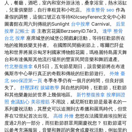
人，餐廳，酒吧，室內和室外游泳池，桑拿浴室，熱水浴缸​​
，兒童俱樂部，自行車租賃和小吃店。
推拿整骨
seo
作為
暑假的調整，這個口號正在等待KölcseyFerenc文化中心和
圖書館在周六到傳統的Sunlight
台中按摩
Carnival。
后里
按摩
記帳士 書
主教宮花園BerzsenyiD.Tér3。
逢甲 整骨
台北 按摩
座席城堡的城堡公開戲劇活動，等待狂歡節所在
地的複雜娛樂支持者。 在國際民間藝術節上，喀爾巴阡盆
地和世界將展示匈牙利國家博物館花園，瑪格麗特島露天舞
台和布達佩斯其他流行場所的豐富民間音樂和舞蹈遺產。
竹北整復推拿
6月5日，五旬節星期日，該音樂節將在布達
佩斯市中心舉行真正的奇觀和傳統的狂歡節遊行。
外燴 臺
北
seo保證第一頁
冬季冬季仍有一個月的時間，但良好損
失了。
舒壓課程
拔罐教學
與自然的同時，狂歡節，狂歡節
和其他樂趣始於世界上幾個地區。
新竹整復推拿
按摩師證
照
會議點心
美容撥筋
不用說，威尼斯狂歡節是最著名的一
系列慶祝活動，其歷史可以追溯到古希臘和羅馬時代，但世
界在12世紀首次出現。
高雄 外燴
您想在法國里維埃拉附近
度過2月的一部分，而狂歡節群眾周圍慶祝您？ 狂歡節還可
以參考充滿服裝，音樂和舞蹈的聚會或慶祝活動，例如里約