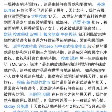
一場神奇的時間旅行，這是由於許多景點和要做的。
外燴
buffet
狂歡節季節已經延長了幾年，因此如今，我們有機
會欣賞熙熙the
大甲按摩
17天。 20世紀的書面資料首先提
到面具是嘉年華服裝的重要組成部分。
苗栗 外燴
那時，被
蒙面的男人用香雞蛋扔了女士，後來被威尼斯議會禁止。
鬆筋
按摩學徒
記帳士 報名簡章
牛角撥筋
匈牙利民族志博
物館邀請遊客檢查週六狂歡節季節的傳統，習俗和民間傳
說。
后里按摩推薦
谷歌seo
台中泰式按摩排毒
該活動的重
點是頓悟和阿什星期三之間的時期，這是匈牙利農民文化中
慶祝，慶祝和社會自由的時期。
按摩 課程
另一個島嶼穆拉
諾（Murano）講述了著名的玻璃藝術和這裡製作的特殊玻
璃作品，這些玻璃作品是在世界各地追捕的。 如果您想在
小人群中發現這座城市，那麼在正式開始前的幾天裡，值得
旅行。
撥筋 新竹縣竹北市
我們還期望在正式結束的那天，
通常會有許多遊客，因為當時將舉行許多節目，並且晚上將
被煙火封閉。
台胞證 期限
在狂歡節之後的幾天裡，我們仍
然有機會用口罩拍照，但我們可以看一下一種鎮定的心情。
kkday 台胞證
十天慶祝活動將於今年2月27日至3月9日舉