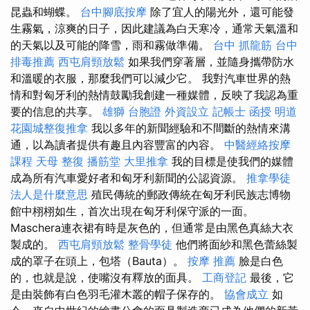
昆蟲和蝴蝶。
台中腳底按摩
除了宜人的陽光外，還可能發
生霧氣，涼爽的日子，因此建議為白天寒冷，通常天氣溫和
的天氣以及可能的降雪，雨和霧做準備。
台中 抓龍筋
台中
排毒推薦
西屯肩頸放鬆
如果我們穿著層，並隨身攜帶防水
和溫暖的衣服，那麼我們可以減少它。 我對汽車世界的熱
情和對匈牙利的熱情鼓勵我創建一種媒體，反映了我認為重
要的信息的共享。
雄獅 台胞證
外資設立
記帳士 函授
明道
花園城整復推拿
我以多年的新聞經驗和不間斷的熱情來溝
通，以為讀者提供有趣且內容豐富的內容。
中醫經絡按摩
課程
天母 整復
播筋堂
大里推拿
我的目標是使我們的媒體
成為所有汽車愛好者和匈牙利新聞的公認資源。
推拿學徒
法人是什麼意思
殖民傳統的郵政傳統在匈牙利民族志博物
館中栩栩如生，首次出現在匈牙利保守派的一面。
Maschera連衣裙有時是灰色的，但通常是由黑色真絲大衣
製成的。
西屯肩頸放鬆
整骨學徒
他們將面紗和黑色蕾絲製
成的罩子在頭上，包塔（Bauta）。
按摩 推薦
臉是白色
的，也就是說，使嘴沒有釋放的面具。
工商登記
最後，它
是由裝飾有白色羽毛灌木叢的帽子保存的。
協會成立
如