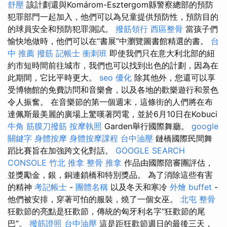
舒壓
該計劃還與Komárom-Esztergom縣警察總部的預防
犯罪部門一起加入，他們可以為兒童提供預防性，預防目的
的球員安全和預防犯罪測試。
撥筋領行
西區整骨
當孩子們
愉快地做時，他們可以在“書展”中瀏覽圖書館精選的書。
台
中 推薦 撥筋
記帳士 衝刺班
即使我們只在意大利北部的紐
約市短時間前往城市，我們也可以找到出色的計劃，因為在
此期間，它比平時更大。
seo 優化
除其他外，您還可以享
受博物館的免費訪問和音樂會，以及各地的歡樂遊行和景色
令人振奮。 在音樂節的第一個週末，這條街的人們將在布
達佩斯最美麗的廣場上驚嘆著閃電，並於6月10日在Kobuci
牛角 筋膜刀撥筋
按摩執照
Garden舉行國際舞廳。
google
關鍵字
身體按摩
身體按摩課程
台中油壓
鏈橋國際民間舞
蹈比賽旨在加強跨文化對話。
GOOGLE SEARCH
CONSOLE
竹北 推拿
整骨 推拿
作品由國際陪審團評估，
並獎勵金，銀，銅連鎖橋和特別獎品。 為了消除這些有害
的精神
考記帳士
-
團體名稱
以及冬天和寒冷
外燴 buffet
-
他們被安排，穿著可怕的服裝，燒了一個女巫。
北屯 整骨
狂歡節的亮點是狂歡節，傳統的匈牙利名字“狂歡節的尾
巴”。
撥筋證照
台中油壓
這是距狂歡節週日的最後三天，