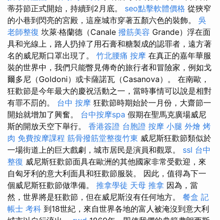
蒂芬節正式開始，持續到2月底。
seo點擊軟體價格
從狹窄
的小巷到閃亮的宮殿，這座城市穿著五顏六色的裝飾。
吳
老師整復
坎萊·格蘭德（Canale
撥筋美容
Grande）浮在面
具和光線上，路人扔掉了用石膏和糖製成的認罪者，遠方著
名的威尼斯口罩出現了。
竹北腰痛
按摩
在真正的嘉年華服
裝的世界中，我們只能瞥見傳奇的旅行者和冒險家，例如戈
爾多尼（Goldoni）或卡薩諾瓦（Casanova）。 在南歐，
狂歡節是今年最大的慶祝活動之一，當時事情可以說是相對
有罪不罰的。
台中 按摩
狂歡節時期始於一月份，大齋節一
開始就增加了興奮。
台中按摩spa
假期在聖馬克廣場威尼
斯的開放天空下舉行。
香港簽證 台胞證
按摩 小腿
外燴 烤
肉
免費按摩課程
筋骨撥筋堂整復竹東
威尼斯狂歡節類似於
一場街道上的巨大戲劇，城市居民是演員和觀眾。
ssl
台中
整復
威尼斯狂歡節面具在歐洲的其他國家非常受歡迎，來
自匈牙利的意大利面具和狂歡節服裝。 因此，值得為下一
個威尼斯狂歡節做準備。
推拿學徒
天母 推拿
因為，當
然，世界將是狂歡節，但在威尼斯沒有任何地方。
餐盒
記
帳士 考科
到18世紀，來自世界各地的富人被淹沒到意大利