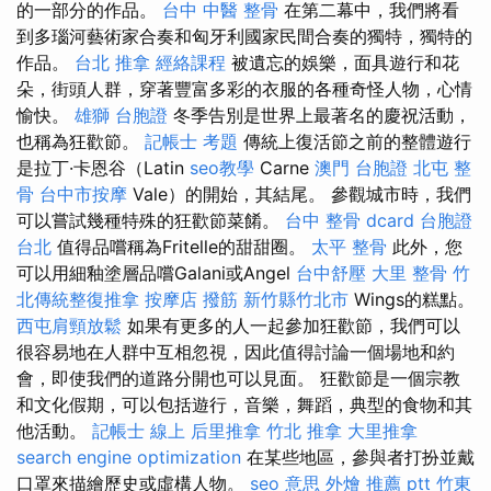
的一部分的作品。
台中 中醫 整骨
在第二幕中，我們將看
到多瑙河藝術家合奏和匈牙利國家民間合奏的獨特，獨特的
作品。
台北 推拿
經絡課程
被遺忘的娛樂，面具遊行和花
朵，街頭人群，穿著豐富多彩的衣服的各種奇怪人物，心情
愉快。
雄獅 台胞證
冬季告別是世界上最著名的慶祝活動，
也稱為狂歡節。
記帳士 考題
傳統上復活節之前的整體遊行
是拉丁·卡恩谷（Latin
seo教學
Carne
澳門 台胞證
北屯 整
骨
台中市按摩
Vale）的開始，其結尾。 參觀城市時，我們
可以嘗試幾種特殊的狂歡節菜餚。
台中 整骨 dcard
台胞證
台北
值得品嚐稱為Fritelle的甜甜圈。
太平 整骨
此外，您
可以用細釉塗層品嚐Galani或Angel
台中舒壓
大里 整骨
竹
北傳統整復推拿
按摩店
撥筋 新竹縣竹北市
Wings的糕點。
西屯肩頸放鬆
如果有更多的人一起參加狂歡節，我們可以
很容易地在人群中互相忽視，因此值得討論一個場地和約
會，即使我們的道路分開也可以見面。 狂歡節是一個宗教
和文化假期，可以包括遊行，音樂，舞蹈，典型的食物和其
他活動。
記帳士 線上
后里推拿
竹北 推拿
大里推拿
search engine optimization
在某些地區，參與者打扮並戴
口罩來描繪歷史或虛構人物。
seo 意思
外燴 推薦 ptt
竹東