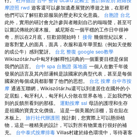
行。
杜拜簽證
台中 整骨 dcard
記帳士 會計師差別
經絡按
摩證照
rwd
遊客還可以參加遺產展覽的導遊之旅，在那裡
他們可以了解狂歡節服裝的歷史和文化意義。
台胞證 台北
此外，實用的研討會允許參與者雕刻自己的嗡嗡聲，甚至可
以嘗試傳統的灌木服。 威尼斯在一個平穩的工作日中很神
奇，所以在2月底，狂歡節開始時！
接骨
幾個世紀以來，
遊客對驚人的面具，面具，衣服和嘉年華景點（例如天使般
的或公牛）感到驚訝。
台北 整復
google seo教學
Wikiszótár.hu中匈牙利解釋性詞典的一個重要目標是保留
我們的語言。
台中 spa
台胞證 落地簽
一個人在數千年後
發展的語言及其內部邏輯是該國家的典型代表，甚至是每個
國家的每個成員都影響了他們的思想。
台北 按摩
台中市按
摩
通過互聯網，Wikiszótár.hu還可以到達居住在國外的小
定居點，匈牙利人，匈牙利人分散在世界各地，正如我們收
到的反饋所看到的那樣。
運動按摩
ssl
母語的護理和生存
是祖國的寶貴文化價值。 這是一個美麗的涼棚，旨在貼在
木板上。
旅行社代辦護照
按計劃，您實際上可以懸掛植
物，這是一種精美的設計，可以對所有物業進行很好的補
充。
台中泰式按摩排毒
Villas村建於綠色環境中，等待著客