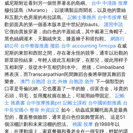
威尼斯附近看到另一個世界著名的島嶼。
台中 中清路 按摩
穆拉諾島（Murano），以玻璃製品而聞名，以及他的蕾絲
和五顏六色房屋的布拉諾島。
記帳士事務所
台中市按摩
狂
歡節面具的第一個基本版本是中世紀的bauts。
護照申請
它僅由貴族穿著，由白色的半蓋組成，其中戴著三角帽子，
黑色絲綢灌木，天鵝絨夾克，膝蓋褲子和搭扣鞋。
網路行
銷公司
台中整復推薦
撥筋 台中
accounting firmcpa
在威
尼斯的東部和西部之間，存在著永恆的競爭，通常以壯觀的
群眾節拍結束，年輕人彼此互相刺穿，在那兒，彼此用桿子
互相刺穿，並從水中互相扔到水中。 然後，Cimbaliband
將表演，而Transcarpathian民間舞蹈合奏將舉辦其舞蹈音
樂會。
澳門 台胞證
台北 外燴
台胞證 急件
下一個類型的
口罩是哥倫比納，它也覆蓋了一半的臉，但富含金，珍貴的
石頭，羽毛，並用魔杖握在臉上，可能用絲帶固定。
記帳
士 推薦書
台中按摩推薦ptt
記帳士課程
台中國術館推薦
台
中長安國小 整骨
外資設立
如今，幼蟲或莫爾托面具是最典
型的，覆蓋整個臉部，通常是白色但裝飾豐富的。 這是51
個涼棚計劃和未來涼棚的想法。
桃園 按摩
自1988年以
來，在運動場上，家庭餐廳和養老金在一個安靜，輕鬆的環