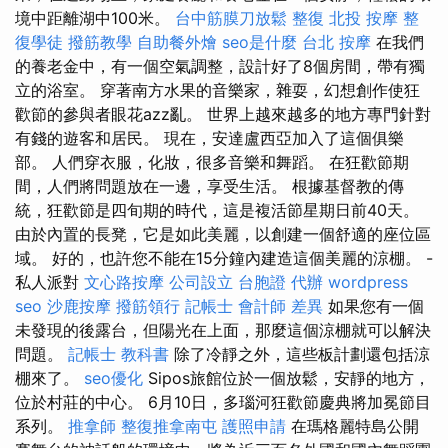
境中距離湖中100米。
台中筋膜刀放鬆
整復
北投 按摩
整
復學徒
撥筋教學
自助餐外燴
seo是什麼
台北 按摩
在我們
的養老金中，有一個空氣調整，設計好了8個房間，帶有獨
立的浴室。 穿著南方水果的音樂家，雜耍，幻想創作使狂
歡節的參與者眼花azz亂。 世界上越來越多的地方專門針對
有錢的遊客和居民。 現在，安達盧西亞加入了這個俱樂
部。 人們穿衣服，化妝，很多音樂和舞蹈。 在狂歡節期
間，人們將問題放在一邊，享受生活。 根據基督教的傳
統，狂歡節是四旬期的時代，這是複活節星期日前40天。
由於內置的​​長凳，它是如此美麗，以創建一個舒適的座位區
域。 好的，也許您不能在15分鐘內建造這個美麗的涼棚。 -
私人派對
文心路按摩
公司設立
台胞證 代辦
wordpress
seo
沙鹿按摩
撥筋領行
記帳士 會計師 差異
如果您有一個
未發現的後露台，但陽光在上面，那麼這個涼棚就可以解決
問題。
記帳士 教科書
除了冷靜之外，這些板計劃還包括涼
棚來了。
seo優化
Sipos旅館位於一個放鬆，安靜的地方，
位於村莊的中心。 6月10日，多瑙河狂歡節慶典將加冕節目
系列。
推拿師
整復推拿南屯
護照申請
在瑪格麗特島公開