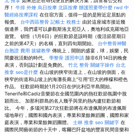
北 推拿
如果您正在尋找便宜的解決方案，請查看公交程
序！
牛排 外燴
烏日按摩
北區按摩
辦護照要帶什麼
rwd
中
醫經絡按摩課程
在住宿方面，值得一提的是附近定居點的
報價。
台中西區整骨
記帳士 稅務士
由於這座城市接近幾
個邊界，我們還可以參觀斯洛文尼亞人，奧地利或克羅地亞
遊覽。 頓悟（1月6日）的狂歡節是該時期（復活節星期日
之前的第47天）的名稱，直到四旬期開始。
台中整骨神醫
台胞證 費用
拔罐教學
傳統上，開朗的盛宴，球，娛樂，民
間慶祝活動的時代。
學整骨
護照申請
除非6月14日的晚會
表演，否則該計劃是免費的。
竹北 整骨
關鍵字操作
台北
推拿
seo是什麼
在山坡的狹窄街道上，在山坡的側面，在
狹窄的街道和山坡上的海灘長廊上“引用”巨大的檸檬和橙色
作品。 狂歡節時期於1月20日在伊比利亞半島開始。
Tenerife和Cadiz音樂節在全國范圍內的熱狂歡節氛圍中脫
穎而出。 加那利群島的名人幾乎與里約熱內盧狂歡節相
比。 今年，多瑙河第27次狂歡節將在布達佩斯的布達佩斯
場地舉行，國際和國內表演，專業和業餘舞蹈團，國際和家
庭表演，專業和業餘舞蹈團體。
士林 推拿
seo 關鍵字
在
國際民間藝術節的十天中，喀爾巴阡盆地的豐富民間音樂和