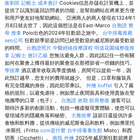
衝刺班
記帳士 成本會計
Cookies信息存儲在計算機上，並
提供了以識別返回訪問者的功能，並幫助網站在將來更方便
和用戶更友好地幫助網站。 亞洲商人的商人發現在1324年1
月8日就去世了，因此這個想法是在East-Marco
台胞證
整
骨 推拿
Polo出色的2024年狂歡節之旅中。
台中排毒推薦
seo公司
狂歡節季節是訪問已經受歡迎的威尼斯的最受歡迎
的時間。
台胞證照片
中醫經絡按摩課程
明道花園城整復推
拿
記帳士 會計乙級
您無法避免人群，因此請記住一些有關
如何在聚會上獲得最好的聚會並在那裡節省一些錢的技巧。
學按摩
酒店通常收取高季度價格，房間可以提前一年，因
此預訂越早，您支付的費用就越少。 但是，口罩和服裝具
有完全隱藏的身份，因此犯罪乘以。
外燴 buffet
引入了嚴
格的規則，以避免虐待，例如禁止夜間面具和使用貴族在聖
地攜帶的口罩（包子）。
台胞證 效期
筋骨整復
遊客可以
期待許多新的創新活動，包括一種虛擬現實體驗，使您可以
發現城市的隱藏角落和秘密。
大雅按摩
該節日還提供許多
食物和飲料攤，提供傳統的威尼斯食品和飲料，例如弗里托
·米斯托（Fritto
com是什麼
台中排毒養生館
Misto）和西
切蒂（Cicchetti）。
南投 外燴
2025年威尼斯狂歡節將是