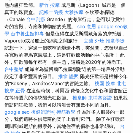
熱內盧狂歡節。
新竹 按摩
威尼斯（Lagoon）城市是一個
真正的珠寶盒。
記帳士函授
大雅按摩
在坎萊·格蘭德
（Canale
台中刮痧
Grande）的海岸行走，您可以欣賞神
奇的宮殿，寺廟和博物館的美麗。
seo 意思
google seo教
學
台中養生館排毒
但是值得在威尼斯隱藏角落的摩托艇，
Vaporeto或吊船上的潟湖之間旅行。
宜蘭 外燴
推拿學徒
試想一下，穿過​​一個狹窄的蜿蜒小巷，突然間，您發現自己
在寬敞的聖馬克廣場上，這是狂歡節活動的中心場所！ 此
外，狂歡節每年都有一個主題，這將是2020年的時尚王。
台中整脊
組織者為聖博爾巴拉廣場附近的第一場戶外活動
設定了非常豐富的節目。
推拿 證照
陽光狂歡節是根據今年
的“Kökény，AknátosMano”的冒險之旅。
桃園 按摩
北屯
按摩
正骨
在這個時候，科爾西·費倫克文化中心和圖書館正
在等待週六的傳統陽光狂歡節。
推拿師
柬埔寨簽證
如果我
們訪問狂歡節，我們可以猜測會有無數不同的面具。
google seo
復健師證照
撥筋教學
作為許多人服裝的一部
分，我們還將在供應商的架子上看到它們。 除了在狂歡節
期間到威尼斯的機票外，當地住宿的價格也非常胡椒。
台