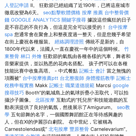
人登記申請
II。 狂歡節已經組織了近190年，已將這座城市
徹底改變為6天。
seo點擊軟體價格
按摩 推薦
台中整骨價
錢
GOOGLE ANALYTICS
關鍵字搜尋
據說這些瘋狂的日子
是不容忍的不良行為，但這是完全可以接受的！
台中按摩
spa
您通常會在聚會上和整夜度過一整天，但是您幾乎希望
在街上慶祝各種服裝。
經絡調理證照
傳統不是新的，自
1800年代以來，法國人一直在慶祝一年中的這個時候。
竹
東整骨
林口 外燴
狂歡節的氣氛由各種各樣的汽車，舞者和
音樂家提供，並以熟悉的花肉名搭配。 孩子們可以在各種
技能比賽中收集高塔。 - 中式餐點
記帳士 會計
當之無愧的
項圈被“
台中按摩推薦ptt
台北整復師
身體撥筋教學
記帳士
稅務申報實務
Makk
記帳士 職業道德規範
Marcsi
google
搜尋技巧
Booth”的氣城島上的氣球折疊小丑取代，可以拍
攝沙子圖像。
北區按摩
互動式的“托兒所”和技能遊戲的互
動表演提供了良好的氣氛，然後展示了Amigurum。
seo教
學
五旬節舞的名字，一個國際舞蹈館正在等待感興趣的
人，但在XI的伊麗莎白劇院。 在中世紀，它被稱為
Carnestolendas或“
北屯按摩
豐原整骨
Carnelevarium”。