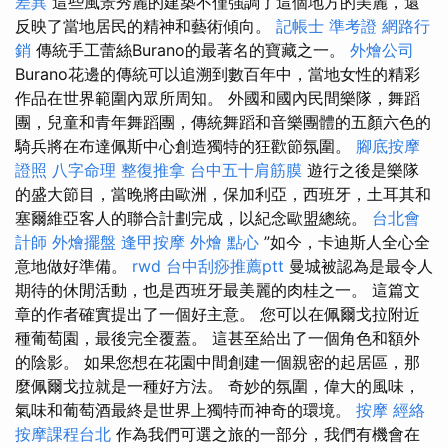
差異
這些風景秀麗的建築不僅強調了這個地方的美麗，還
反映了當地居民的精神和藝術傾向。
記帳士 準考證
網路行
銷
傳統手工蕾絲Burano的最著名的寶藏之一。
外燴公司
Burano花邊的傳統可以追溯到數百年中，當地女性的精彩
作品在世界範圍內眾所周知。 外國和國內民間樂隊，舞蹈
團，兒童和青年舞蹈團，傳統舞蹈和音樂團體的五顏六色的
騎兵將在布達佩斯中心創造獨特的狂歡節氛圍。
腳底按摩
證照
八字命理 整復推拿
台中五十肩筋膜
遊行之後是樂隊
的盛大節目，當晚將由歐洲，保加利亞，西班牙，土耳其和
塞爾維亞客人的聯合計劃完成，以紀念歐盟總統。
台北會
計師
外燴擺盤
逢甲按摩
外燴 點心
”如今，卡迪斯人全心全
意地做好準備。
rwd
台中刮痧推薦ptt
曼城被認為是最令人
期待的休閒活動，也是西班牙最美麗的肉桂之一。 這篇文
章的作者確實提出了一個好主意。 您可以在佩爾戈拉附近
種葡萄園，最後完全覆蓋。 這甚至給出了一個角色和額外
的陰影。 如果您想在花園中間創建一個親密的起居區，那
麼佩爾戈拉就是一種好方法。 奇妙的氛圍，偉大的風味，
氣味和葡萄酒最終是世界上獨特而神奇的環境。
按摩
經絡
按摩課程台北
作為我們可選之旅的一部分，我們有機會在