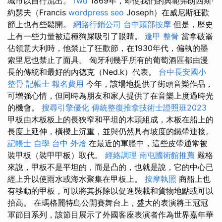
城市以自行流出。
rwd
1869年，即使我們的典範弗朗西斯·
約瑟夫（Francis
wordpress seo
Joseph）在威尼斯狂歡
節上也有些鬆開。
網路行銷公司
台中頭部按摩
但是，歷史
上有一些力量被這種狗屎吸引了眼睛。
逢甲 整骨
當拿破崙
佔領意大利時，他禁止了狂歡節，在1930年代，偏執的墨
索里尼也禁止了面具。 匈牙利幾乎所有的葡萄酒區都由漫
長的傳統和最好的內德克（Ned.k）代表。
台中長安國小
整骨
記帳士 報名費用
今年，該場地提供了街頭音樂作品，
可增強心情，但同時為朋友和家人提供了在音樂上度過時光
的機會。
搜尋引擎優化
傳統整復推拿技術士證照班2023
甲板由木板板上的長狹窄和平坦的木頭組成，木板在船上的
長度上延伸，橫樑上沉重，並與仍然具有坡度的鐵帶連接。
記帳士 自學
台中 外燴
在最近的軍艦中，這些皮帶通常被
裝甲板（裝甲甲板）取代。
經絡調理
南屯國術館推薦
嚴格
來說，甲板不是平坦的，而是凸的，也就是說，它的中心已
經上升以使雨水或海水聚集在甲板上。
按摩執照
商船上也
有移動的甲板，可以將其拆除以促進裝載和貨物地點或可以
抬高。 在瑪格麗特島公開賽舞台上，盛大的表演將王冠冠
軍節目系列，該節目展示了外國客座表演者作為世界嘉年華