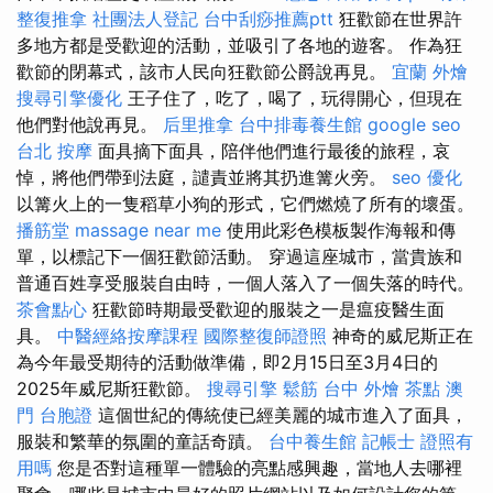
整復推拿
社團法人登記
台中刮痧推薦ptt
狂歡節在世界許
多地方都是受歡迎的活動，並吸引了各地的遊客。 作為狂
歡節的閉幕式，該市人民向狂歡節公爵說再見。
宜蘭 外燴
搜尋引擎優化
王子住了，吃了，喝了，玩得開心，但現在
他們對他說再見。
后里推拿
台中排毒養生館
google seo
台北 按摩
面具摘下面具，陪伴他們進行最後的旅程，哀
悼，將他們帶到法庭，譴責並將其扔進篝火旁。
seo
優化
以篝火上的一隻稻草小狗的形式，它們燃燒了所有的壞蛋。
播筋堂
massage near me
使用此彩色模板製作海報和傳
單，以標記下一個狂歡節活動。 穿過這座城市，當貴族和
普通百姓享受服裝自由時，一個人落入了一個失落的時代。
茶會點心
狂歡節時期最受歡迎的服裝之一是瘟疫醫生面
具。
中醫經絡按摩課程
國際整復師證照
神奇的威尼斯正在
為今年最受期待的活動做準備，即2月15日至3月4日的
2025年威尼斯狂歡節。
搜尋引擎
鬆筋
台中 外燴 茶點
澳
門 台胞證
這個世紀的傳統使已經美麗的城市進入了面具，
服裝和繁華的氛圍的童話奇蹟。
台中養生館
記帳士 證照有
用嗎
您是否對這種單一體驗的亮點感興趣，當地人去哪裡