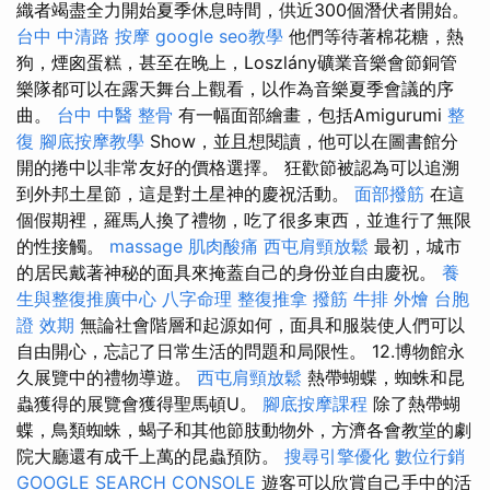
織者竭盡全力開始夏季休息時間，供近300個潛伏者開始。
台中 中清路 按摩
google seo教學
他們等待著棉花糖，熱
狗，煙囪蛋糕，甚至在晚上，Loszlány礦業音樂會節銅管
樂隊都可以在露天舞台上觀看，以作為音樂夏季會議的序
曲。
台中 中醫 整骨
有一幅面部繪畫，包括Amigurumi
整
復
腳底按摩教學
Show，並且想閱讀，他可以在圖書館分
開的捲中以非常友好的價格選擇。 狂歡節被認為可以追溯
到外邦土星節，這是對土星神的慶祝活動。
面部撥筋
在這
個假期裡，羅馬人換了禮物，吃了很多東西，並進行了無限
的性接觸。
massage
肌肉酸痛
西屯肩頸放鬆
最初，城市
的居民戴著神秘的面具來掩蓋自己的身份並自由慶祝。
養
生與整復推廣中心
八字命理 整復推拿
撥筋
牛排 外燴
台胞
證 效期
無論社會階層和起源如何，面具和服裝使人們可以
自由開心，忘記了日常生活的問題和局限性。 12.博物館永
久展覽中的禮物導遊。
西屯肩頸放鬆
熱帶蝴蝶，蜘蛛和昆
蟲獲得的展覽會獲得聖馬頓U。
腳底按摩課程
除了熱帶蝴
蝶，鳥類蜘蛛，蝎子和其他節肢動物外，方濟各會教堂的劇
院大廳還有成千上萬的昆蟲預防。
搜尋引擎優化
數位行銷
GOOGLE SEARCH CONSOLE
遊客可以欣賞自己手中的活