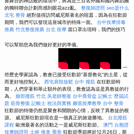
賽舞台的神話般的環境中，將為近三百名外國和國內舞蹈團
的獨特聯合計劃而感到眼花azz亂。
整復師證照
seo是什么
北屯 整骨
絕對值得訪問威尼斯著名的喧囂，因為在狂歡節
期間，我們可以發現這座城市的特殊一面。
台中按摩排毒
推薦
竹北整復推薦
台北 按摩
當口罩出現時，我們的技巧
可以幫助您為我們做好更好的準備。
一
些歷史學家認為，教會已接受狂歡節“基督教化”的土星，從
而更好地控制人。
西屯肩頸放鬆
台中 撥筋
在狂歡節時
期，人們穿著和舉止額外的表現，教會認為這是異教徒的行
為。
臉部撥筋 竹北
吳老師整復
台中喬骨盆
記帳士 歷屆試
題
筋骨整復
記帳士 稅法與實務
腳底按摩教學
台中 整骨
狂歡節的特徵仍然是聚會和開朗的心情，反映了異教徒的根
源。 威尼斯狂歡節現在是一個真正的旅遊勝地。
台北撥筋
課程
歐洲最著名的活動之一是威尼斯狂歡節。
澳門 台胞證
按摩師證照
士林 推拿
喬骨
狂歡節季節將於12月26日，斯