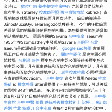
今，來自中世紀的繪畫公會的面具製造商已成為他們的新黃
金時代。
數位行銷
養生整復推廣中心
尤其是自從斯坦利·
庫布里克（Stanley
按摩師證照
西屯肩頸放鬆
Kubrick）奇
異的掩蓋球場景使狂歡節面具再次時尚。 節日的導演是
JánosMucsiGyulaHarangozó獎獲得者。 今年的狂歡節還
將跟隨我們的攝影師使用您的相機，為您提供可能無法參加
的活動的氣氛。 羅馬帝國的Savaria
台中按摩
Iseeum在
1955年在Szombathely中發現的Savaria
台胞證 台北
Iseeum是歐洲省最大的庇護所。
google seo教學
古董羅
馬工作日在其牆壁之間恢復了。
關鍵字優化
歷史主題公園
競技場
台胞證 急件
歷史悠久的主題公園等待著歷史悠久
的主題公園，具有軍事傳統和五顏六色的營地生活，具有軍
事傳統和五顏六色的營地生活。
后里按摩推薦
公園裡還設
有青銅營和Kovácsm。
台中 整復
這次的母馬Yeletis
推拿
學徒
id
推拿整骨
alter還提供了一種特殊的體驗，可以將我
們帶到1848年的革命。 多瑙河狂歡節的國際輪換近三十年
以6月7日至14日獨特的彩色騎兵再次吸引了觀眾。
台中養
生會館
台中 中醫 整骨
傳統整復推拿技術士
記帳士 會計師
差別
竹北 筋膜刀
台中泡腳
在每年2月宣布的慶祝活動中，