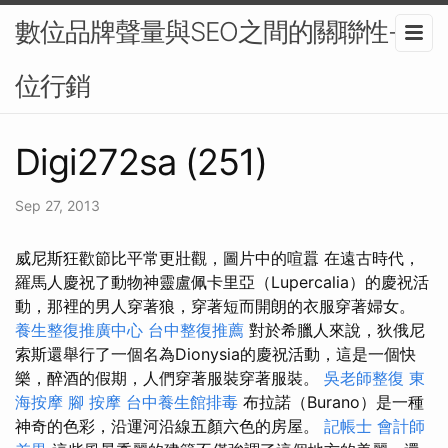
數位品牌聲量與SEO之間的關聯性-數
位行銷
Digi272sa (251)
Sep 27, 2013
威尼斯狂歡節比平常更壯觀，圖片中的喧囂 在遠古時代，
羅馬人慶祝了動物神靈盧佩卡里亞（Lupercalia）的慶祝活
動，那裡的男人穿著狼，穿著短而開朗的衣服穿著婦女。
養生整復推廣中心
台中整復推薦
對於希臘人來說，狄俄尼
索斯還舉行了一個名為Dionysia的慶祝活動，這是一個快
樂，醉酒的假期，人們穿著服裝穿著服裝。
吳老師整復
東
海按摩
腳 按摩
台中養生館排毒
布拉諾（Burano）是一種
神奇的色彩，沿運河沿線五顏六色的房屋。
記帳士 會計師