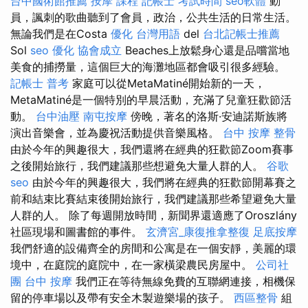
台中國術館推薦
按摩 課程
記帳士 考試時間
seo軟體
動
員，諷刺的歌曲聽到了會員，政治，公共生活的日常生活。
無論我們是在Costa
優化 台灣用語
del
台北記帳士推薦
Sol
seo 優化
協會成立
Beaches上放鬆身心還是品嚐當地
美食的捕撈量，這個巨大的海灘地區都會吸引很多經驗。
記帳士 普考
家庭可以從MetaMatiné開始新的一天，
MetaMatiné是一個特別的早晨活動，充滿了兒童狂歡節活
動。
台中油壓
南屯按摩
傍晚，著名的洛斯·安迪諾斯族將
演出音樂會，並為慶祝活動提供音樂風格。
台中 按摩 整骨
由於今年的興趣很大，我們還將在經典的狂歡節Zoom賽事
之後開始旅行，我們建議那些想避免大量人群的人。
谷歌
seo
由於今年的興趣很大，我們將在經典的狂歡節開幕賽之
前和結束比賽結束後開始旅行，我們建議那些希望避免大量
人群的人。 除了每週開放時間，新聞界還適應了Oroszlány
社區現場和圖書館的事件。
玄濟宮_康復推拿整復
足底按摩
我們舒適的設備齊全的房間和公寓是在一個安靜，美麗的環
境中，在庭院的庭院中，在一家橫梁農民房屋中。
公司社
團
台中 按摩
我們正在等待無線免費的互聯網連接，相機保
留的停車場以及帶有安全木製遊樂場的孩子。
西區整骨
組