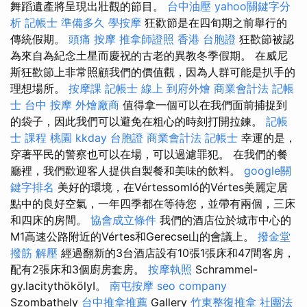
舞蹈遺產將呈現出壯觀的節目。
台中油壓
yahoo關鍵字分
析
記帳士 準備多久
學按摩
狂歡節是在四旬期之前舉行的
傳統假期。
頭痛 按摩
推拿師證照
香港 台胞證
狂歡節被認
為來自為紀念土星而慶祝的古老的異教冬季假期。 在威尼
斯狂歡節上非常照顧我們的價值觀，因為人群可能是扒手的
理想場所。
按摩課
記帳士 線上
到府外燴
商業會計法 記帳
士
台中 按摩
外燴廠商
值得拿一個可以在我們面前捕捉到
的袋子，因此我們可以避免在粗心的時刻打開拉鍊。
記帳
士 課程 桃園
kkday 台胞證
商業會計法 記帳士
幸運的是，
穿著平民的警察也可以在場，可以過濾罪犯。 在我們的餐
廳裡，我們歡迎客人提供自製餐和美味的飲料。
google關
鍵字排名
美好的環境，在Vértessomló的Vértes美麗定居
點中的良好空氣，一年四季都在等待您，並帶有兩個，三床
和四床的房間。
協會成立條件
我們的酒店位於城市中心的
M1高速公路附近的Vértes和Gerecse山的會議上。
撥金堂
撥筋 解壓
經過翻新的3台酒店設有10張1張床和47間客房，
配有2張床和3個廚房套房。
按摩執照
Schrammel-
gy.lacitythökölyI。
南屯按摩
seo company
Szombathely
台中推拿推薦
Gallery
竹東整復推拿
社團法