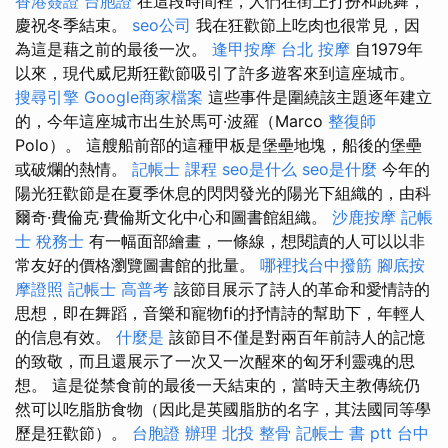
香港簽證 台胞證
在這段時間裡，人們在街上打扮和跳舞，
慶祝冬季結束。
seo公司
我在狂歡節上吃肉也很常見，因
為這是藉之前的最後一次。
逢甲按摩
台北 按摩
自1979年
以來，現代威尼斯狂歡節吸引了許多遊客來到這座城市。
搜尋引擎
Google商家檔案
這些事件是圍繞該主題逐年建立
的，今年這座城市出生於馬可·波羅（Marco
整復師
Polo）。 這艘船前部的這種甲板是堡壘地塊，船後的堡壘
或破爛的熱情。
記帳士 課程
seo是什么
seo是什麼
今年的
陽光狂歡節是在夏季休息的閃閃發光的陽光下組織的，由科
爾奇·費倫克·費倫斯文化中心和圖書館組織。
沙鹿按摩
記帳
士 稅務士
有一幅面部繪畫，一條線，想閱讀的人可以以非
常友好的價格瀏覽圖書館的批量。
哪裡找台中撥筋
腳底按
摩證照
記帳士 高普考
該節目展示了詩人的革命和愛情詩的
思想，即在舞蹈，音樂和寵物fi的抒情詩的幫助下，年輕人
的信息有效。
什麼是
該節目不僅是對兩百年前詩人的記憶
的致敬，而且還展示了一次又一次醒來的匈牙利靈魂的思
想。 這是從禁食前的最後一天結束的，當時天主教傳統仍
然可以吃脂肪食物（因此是英國脂肪的名字，其法國同等學
歷是狂歡節）。
台胞證 辦理
北投 整骨
記帳士 書 ptt
台中