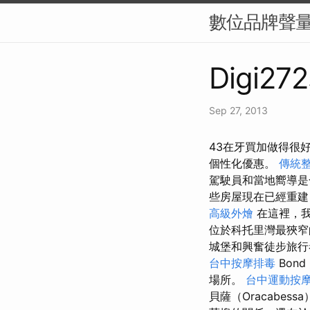
數位品牌聲量
Digi272
Sep 27, 2013
43在牙買加做得很
個性化優惠。
傳統整
駕駛員和當地嚮導
些房屋現在已經重建
高級外燴
在這裡，我
位於科托里灣最狹窄
城堡和興奮徒步旅
台中按摩排毒
Bond
場所。
台中運動按
貝薩（Oracabes