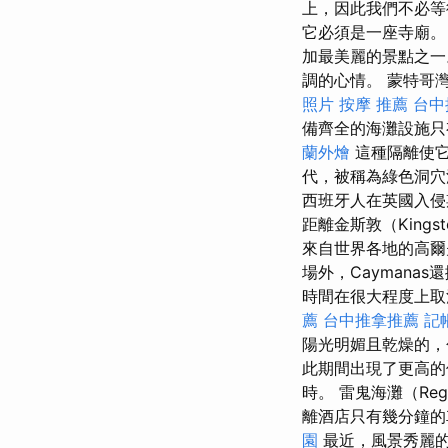
上，因此我們不必
它必須是一座寺廟
加最美麗的景點之
調的心情。 蒙特哥
照片
按摩 推薦
台中
備齊全的海灘設施只
蘭外燴
這種隔離使它
代，被稱為綠色洞穴
西班牙人在英國入
距離金斯敦（King
來自世界各地的高爾
場外，Cayman
時間在很大程度上
薦
台中推拿推薦
記
陽光明媚且乾燥的，
此期間出現了更高的
時。 雷鬼海灘（Reg
離酒店只有幾分鐘的
園
最近，風景秀麗