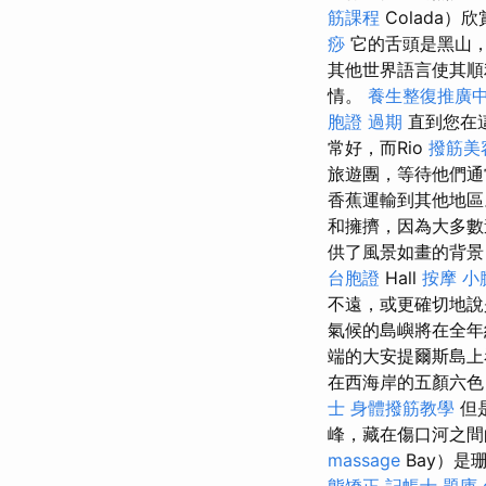
筋課程
Colada
痧
它的舌頭是黑山，
其他世界語言使其順
情。
養生整復推廣
胞證 過期
直到您在
常好，而Rio
撥筋美
旅遊團，等待他們通
香蕉運輸到其他地區。
和擁擠，因為大多數
供了風景如畫的背景
台胞證
Hall
按摩 小
不遠，或更確切地說
氣候的島嶼將在全年約
端的大安提爾斯島
在西海岸的五顏六色
士
身體撥筋教學
但
峰，藏在傷口河之間
massage
Bay）是
態矯正
記帳士 題庫