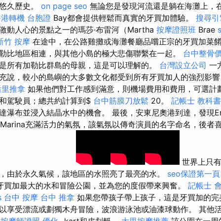
的悠久歷史。
on page seo
無論您是發現河流還是躺在海灘上，
香港轉機 台胞證
Bay都會提供輕鬆而真實的牙買加體驗。
搜尋引
動人心的景點之一的瑪莎·布雷河（Martha
按摩證照班
Brae
新竹 按摩
在途中，在公路雞攤或海灘餐廳品嚐正宗的牙買加菜餚
勒比地區相連，與其他小島的極大悲傷聯繫在一起。
台中整骨
是所有加勒比群島的母親，這是可以理解的。
台灣設立公司
一
充說，較小的島嶼的大多數文化都受到所有牙買加人的強烈影
后里推拿
如果他們對工作感到滿意，則機場費用和費用，可選計
和駕駛員；總共約計算到$
台中筋膜刀放鬆
20。
記帳士 教科書
達瀑布並浸入結晶水中的機會。 最後，安東尼奧港到達，發現Err
Marina充滿活力的氣氛，該氣氛以傳奇演員的名字命名，後者
世界上只有
，由於永久氣候，該地區的水照亮了最亮的水。
seo保證第一頁
牙買加最大的水和冒險公​​園，並為您的度假帶來興奮。
記帳士 
s
台中 按摩
台中 推拿
如果您帶孩子帶上孩子，這是牙買加的完
以享受漂流或劃獨木舟冒險，波浪游泳池或油漆球動作。 其他
按摩師證照
優化
-kart和皮划艇。
大里按摩推薦
該公園在一周