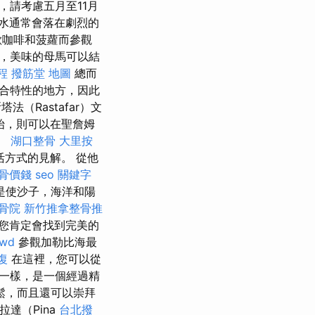
請考慮五月至11月
水通常會落在劇烈的
歡咖啡和菠蘿而參觀
，美味的母馬可以結
程
撥筋堂 地圖
總而
合特性的地方，因此
（Rastafar）文
始，則可以在聖詹姆
生。
湖口整骨
大里按
方式的見解。 從他
骨價錢
seo 關鍵字
是使沙子，海洋和陽
骨院
新竹推拿整骨推
您肯定會找到完美的
rwd
參觀加勒比海最
復
在這裡，您可以從
一樣，是一個經過精
鬆，而且還可以崇拜
達（Pina
台北撥