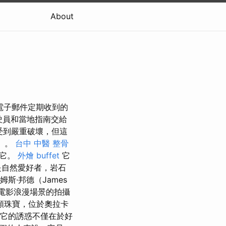
About
電子郵件定期收到的
駛員和當地指南交給
）受到嚴重破壞，但這
d）。
台中 中醫 整骨
薦它。
外燴 buffet
它
是自然愛好者，岩石
斯·邦德（James
該電影浪漫場景的拍攝
顆珠寶，位於奧拉卡
它的誘惑不僅在於好