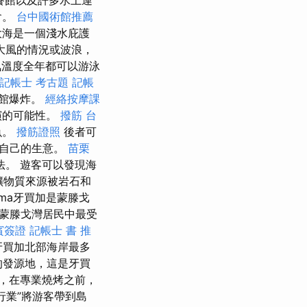
會。
台中國術館推薦
大海是一個淺水庇護
大風的情況或波浪，
溫度全年都可以游泳
記帳士 考古題
記帳
啡館爆炸。
經絡按摩課
演的可能性。
撥筋 台
魚。
撥筋證照
後者可
對自己的生意。
苗栗
。 遊客可以發現海
該礦物質來源被岩石和
ma牙買加是蒙滕戈
蒙滕戈灣居民中最受
賓簽證
記帳士 書 推
牙買加北部海岸最多
的發源地，這是牙買
，在專業燒烤之前，
行業”將游客帶到島