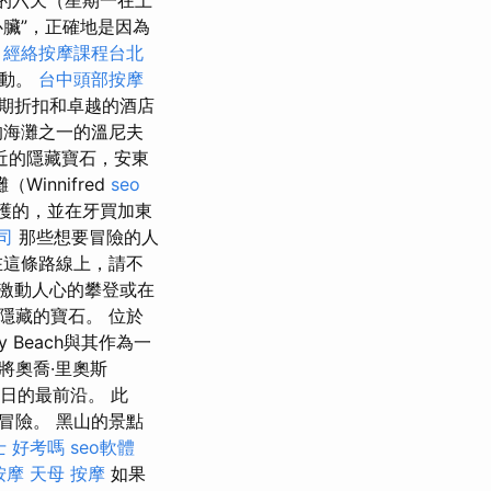
臟”，正確地是因為
。
經絡按摩課程台北
運動。
台中頭部按摩
期折扣和卓越的酒店
的海灘之一的溫尼夫
近的隱藏寶石，安東
innifred
seo
護的，並在牙買加東
司
那些想要冒險的人
在這條路線上，請不
下來進行激動人心的攀登或在
多隱藏的寶石。 位於
Bay Beach與其作為一
將奧喬·里奧斯
日的最前沿。 此
冒險。 黑山的景點
士 好考嗎
seo軟體
按摩
天母 按摩
如果