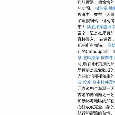
您想度過一個愉快的
的訪問。
撥筋堂 地
裂縫中，並留下大量
了這個網站，但兩者
束！
腳底按摩證照
言之，這是在牙買
直接浸入。 在這裡，
化的所有知識。
高雄
斯的Catadupa
摩
北區按摩
按摩課
將腳踩到牙買加的那
牙買加是最受歡迎的
光的幻想栩栩如生
薦
按摩
台中輕井澤
元素來融合海灘一天
古老的博物館之一牙
加勒比海地區的加勒
心組成或完全抽象
航行和衝浪的熱情