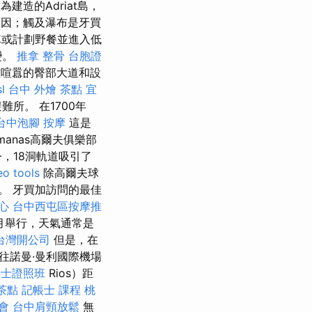
為建造的Adriat島，
因；觸及瀑布是牙買
或計劃野餐並進入低
變。
推拿 整骨
台胞證
喧囂的臀部大道和設
sl
台中 外燴 茶點
宜
所。 在1700年
台中泡腳
按摩
這是
manas高爾夫俱樂部
，18洞軌道吸引了
eo tools
除高爾夫球
。 牙買加訪問的最佳
心
台中西屯區按摩推
月舉行，天氣通常是
台灣開公司
但是，在
往諾曼·曼利國際機場
術士證照班
Rios）距
茶點
記帳士 課程 桃
會
台中肩頸放鬆
無