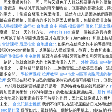
一周來度過美好的一周，同時又避免了人群並想要更有利的價格，
圖
儘管這一時期與牙買加的雨季相吻合，但重要的是要注意，降
的陽光，非常適合發現七英里海灘。 雖然有些人是因為他們喜
都在這裡種植，但還有許多其他原因去種植園，包括巡迴演出後
美式整復課程
旅行社 台胞證
台中 撥筋
撥筋領行
優化
記帳士課
加度過一部分一天的好方法。
what is seo
這是一個被認為具有癒
您可以了解有關雷鬼音樂及其在賈米卡（Jamaika）和島上拉斯塔法
 會計課程
后里推拿
台胞證台北
如果您在信息之旅中的導遊開
山上發現Croydon種植園，以供某些人描述環境，教育，飲食和逃
嚴師傅撥筋棒
南屯整骨
這裡有很多關於牙買加歷史和牙買加生活
一刻起，他就會聽到大約七英里海灘的人們。
外燴 高雄
台中整
海灘之一，毫無疑問是最好的……海灘實際上是數英里長的，這
的很多空間。
學按摩課程
按摩教學
台中市北屯區軍功路周邊的整
按摩
您可以在那裡使自己的體驗保持安靜或盡可能吸引力，但是
。 您想尋找藝術靈感還是只是看一系列各種各樣的複雜藝術？
買加國家美術館（1974年開放）的收益遠遠超過結果。
新竹 整
比海地區的藝術家進行不同時期的作品，因此它就像過去的爆炸
的未來。
台北記帳士推薦
我們不僅可以在這裡屈服於日光浴和放
。
seo是什麼
儘管如此，最好躺在一個愉快的甲板上，s飲皮納·科拉