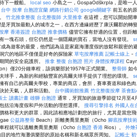
等待下一艘船。
local seo
小島之一，GospaOdškrpla，是唯一人
。
台中 按摩
台胞證宜蘭
網路行銷公司
google關鍵字
前五名的原
一。
竹北推拿整復
台北整復師
大里推拿
在這裡，您可以開始開車
灣是牙買加最動人的城市之一，在西方邊緣經歷了康沃爾郡的轉
按摩
香港簽證 台胞證
推拿價格
儘管它擁有舒適的位置，但距離
有一塊石頭，但它仍然是一個隱藏的寶石，當地人沒有發現。
s
成為遊客的最愛，他們認為這是家庭海灘度假的放鬆和親密的避難
洞穴的地區不僅僅是好奇的探險家
草屯按摩推薦
記帳士線上
-
侵期間的安全庇護所。
推拿 整復
台胞證 照片
身體按摩課程
Cay
ston）僅20分鐘車程，該俱樂部於1957年正式開業。
整骨師
如今
夫球手，為新的和經驗豐富的高爾夫球手提供了理想的環境。
s
as還擁有自己的高爾夫學校，專業的商店，會所，賽車賽道和綠色肉
取決於天氣，人群和活動。
台中國術館推薦
竹北整復按摩
茶會點
帳士 讀書計畫
雄獅 台胞證
通常，牙買加的旅遊季節從12月至4
包括沿海度假和戶外活動的理想選擇。
搜尋引擎排名
外國人在
價格和更大的群眾，因此請相應地計劃您的旅行，尤其是當您飛
gae
公益路整骨
Beach）距離奧喬里奧斯（Ocho
腳底按摩技
車程就可以逃離奧喬里奧斯（Ocho
台胞證 香港
Rios）。
外燴
的目的地竹海灘俱樂部的原始名稱和新名稱眾所周知。
記帳士 初