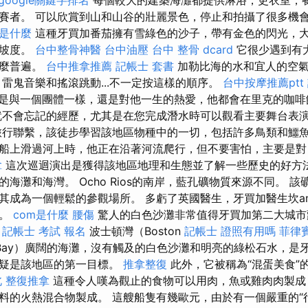
賽者。 可以欣賞到山和山谷的壯麗景色，停止和拍攝了很多機
o是什麼
這種牙買加番茄擁有雪綠色的沙子，帶有金色的閃光，
有坡度。
台中整骨神醫
台中油壓
台中 整骨 dcard
它很少遇到有
那麼普遍。
台中推拿推薦
記帳士 套書
加勒比海的水和宜人的空氣
，雷鬼音樂和搖滾跳動...不一定按這樣的順序。
台中按摩推薦ptt
是與一個團體一樣，還是對他一生的熱愛，他都會在里克的咖
不會忘記的經歷，尤其是在您完成潛水時可以觀看主要舞台表
旅行聯繫，該徒步學習該地區物種中的一切，包括許多鳥類和鱷
船上滑過河上時，他正在沿著河流爬行，但不要害怕，主要是
拿
這次巡迴演出是獲得該地區地理和生態並了解一些歷史的好方法
海灘和海灣。 Ocho Rios的南岸，藍孔礦物質來源不同。 
其成為一個輕鬆的參觀場所。 多虧了英國醫生，牙買加醫生坎a
一。
com是什麼
腰傷
驚人的白色沙灘非常值得牙買加第二大城市
。
記帳士 考試 報名
波士頓灣（Boston
記帳士 證照有用嗎
菲律
Bay）廣闊的海灘，沒有觸及的白色沙灘和明亮的綠松石水，是
無疑是該地區的第一目標。
推拿整復
此外，它被稱為“混蛋美食”
 整復推拿
這種令人嘆為觀止的食物可以用肉，魚或雞肉肉製成
料的火熱混合物製成。 這艘船隻有幾歐元，由於有一個嚴重的“