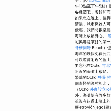
午10點至下午5點
各種酒吧，餐館和商
如果您在晚上，值得
清晨，城市機器人可
優惠，我們將很樂意
海灘上放鬆身心。
尼奧港是該縣的第
脊椎側彎
Beach
海岸的幾個免費公
可以遊覽附近的藍山
要忘記在Ocho
竹北
附近的海灘上放鬆
繁華的Ocho
整骨 
個奇怪的漁村相比
（Ocho
外商設立公
外，海灘擁有許多舒
並沒有錯過山峰上的l
IIPetrovićNje