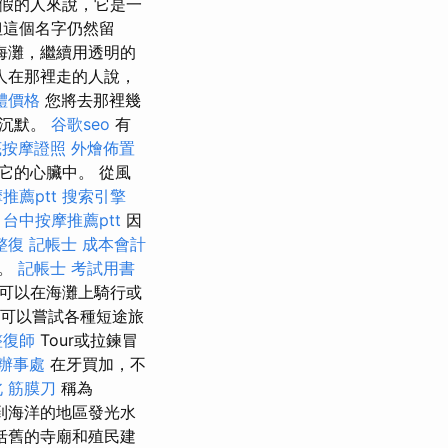
假的人來說，它是一
但這個名字仍然留
海灘，繼續用透明的
人在那裡走的人說，
體價格
您將去那裡幾
的沉默。
谷歌seo
有
底按摩證照
外燴佈置
它的心臟中。 從風
推薦ptt
搜索引擎
。
台中按摩推薦ptt
因
整復
記帳士 成本會計
地。
記帳士 考試用書
可以在海灘上騎行或
，可以嘗試各種短途旅
整復師
Tour或拉鍊冒
辦事處
在牙買加，不
 筋膜刀
稱為
遇到海洋的地區發光水
括舊的寺廟和殖民建