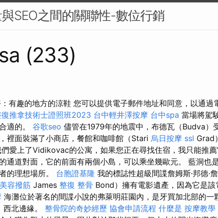
與SEO之間的關聯性-數位行銷
sa (233)
好：有趣的地方的涼鞋 您可以提供電子郵件地址和同意，以通過
復推拿技術士證照班2023
台中輕井澤按摩
台中spa
當場將駕
是合適的。
谷歌seo
儘管在1979年的地震中，布德瓦（Budva
，裡面裝滿了小商店，餐館和咖啡館（Stari
烏日按摩
ssl
Gra
們愛上了Vidikovac的公寓，如果您正在尋找住宿，我只能推
的通道對面，它的前面有兩個小島，可以乘坐幾歐元。 藍洞也
行者的理想場所。
台胞證基隆
我的標誌性超級間諜詹姆斯·邦德·詹姆
美容撥筋
James
整復 整骨
Bond）擁有電影遺產，因為它是
摩
海灘位於著名的間諜小說的弗萊明莊園內，是牙買加北部的一
sa）西北邊緣。
整骨院的奇妙經歷
協會申請流程
什麼是
按摩教學