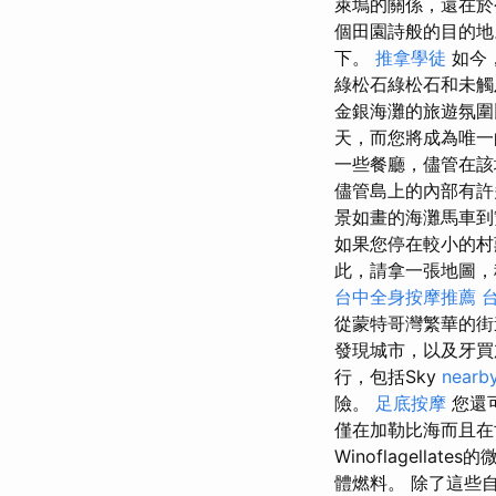
萊塢的關係，還在於
個田園詩般的目的地
下。
推拿學徒
如今
綠松石綠松石和未
金銀海灘的旅遊氛圍
天，而您將成為唯一
一些餐廳，儘管在該
儘管島上的內部有許
景如畫的海灘馬車到
如果您停在較小的村
此，請拿一張地圖，
台中全身按摩推薦
從蒙特哥灣繁華的街
發現城市，以及牙買
行，包括Sky
nearb
險。
足底按摩
您還
僅在加勒比海而且在
Winoflagellat
體燃料。 除了這些自