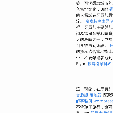
築，可洞悉該城市
入當地文化，Buff
的人嘗試在牙買加最激
流。
腳底按摩證照
裡，牙買加主要與加
認為雷鬼音樂和舞廳
大的島嶼之一，並補
到食物再到術語。
的提示適合當地指南
中，不要錯過參觀到
Flynn
搜尋引擎排名
這一現象，在牙買加
台胞證 落地簽
探索
師事務所
wordpres
不帶孩子旅行，也可
爭，go
記帳士 受訓