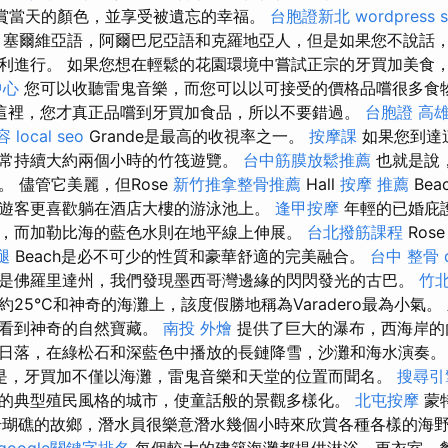
）欣賞當天的顏色，並享受被遺忘的幸福。
台胞證新北
wordpress 
塞爾維亞語，阿爾巴尼亞語和克羅地亞人，但是如果您不說話
利進行。 如果您想在輕鬆的花園環境中嘗試正宗的牙買加美食
中心
您可以收聽雷鬼音樂，而您可以以可接受的價格品嚐很多食
這裡，您才真正品嚐到牙買加食品，所以不要錯過。
台胞證 高
容
local seo
Grande是最高的收視率之一。
按摩課
如果您到達
常持續大約兩個小時的竹筏遊覽。
台中筋膜放鬆推薦
也就是說
 儘管它美麗，但Rose
新竹推拿整骨推薦
Hall
按摩 推薦
Be
遊客更喜歡躺在酒店大樓的游泳池上。
逢甲按摩
年輕的已婚庇
，而加勒比海的藍色水則在地平線上伸展。
台北撥筋課程
Ros
腿
Beach是必不可少的性質和豪華舒適的完美融合。
台中 整骨 d
是佛羅里達州，我們發現墨西哥灣邊緣的閃閃發光的古巴。
竹北
25°C和神奇的海灘上，該度假勝地稱為Varadero最為小氣
上看到神奇的自然寶藏。
南投 外燴
提供了巨大的瀑布，西海岸的內格
日落，在綠松石和深藍色中播放的長鏈降雪，沙灘和海水演奏
是，牙買加不僅以海灘，雷鬼音樂和天堂的位置而聞名。
搜尋引
的典型殖民風格的城市，使童話般的景觀多樣化。
北屯按摩
蒙特
珊瑚礁的故鄉，潛水員很樂意潛水幾個小時來欣賞各種各樣的海
google關鍵字排名
每個較大的建築海灘都提供淋浴，更衣室，