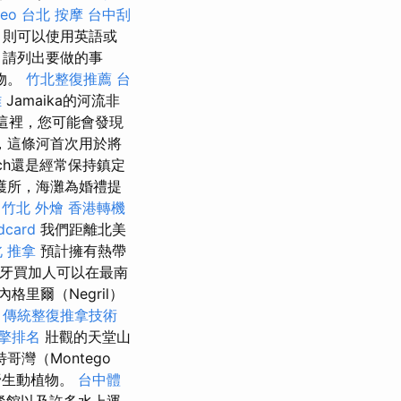
seo
台北 按摩
台中刮
，則可以使用英語或
，請列出要做的事
物。
竹北整復推薦
台
雄
Jamaika的河流非
這裡，您可能會發現
，這條河首次用於將
ach還是經常保持鎮定
護所，海灘為婚禮提
e
竹北 外燴
香港轉機
card
我們距離北美
 推拿
預計擁有熱帶
。 牙買加人可以在最南
里爾（Negril）
。
傳統整復推拿技術
擎排名
壯觀的天堂山
哥灣（Montego
野生動植物。
台中體
餐館以及許多水上運