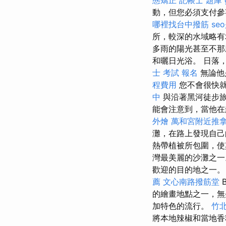
動，但您必須支付參
哪裡找台中撥筋
se
所，較深的水域略
多雨的陽光甚至不
和曬日光浴。 日落
士 考試 報名
無論他
程費用
您不會很快就
中
與沿著黑河徒步
能會注意到，當他在
外燴
萬和宮附近推
灘，在路上發現自己的
熱帶植被所包圍，使
灣最美麗的沙灘之
歡迎的目的地之一
薦
文心南路撥筋堂
的繪畫地點之一，
加特色的流行。
竹北
將本地辣椒和當地香