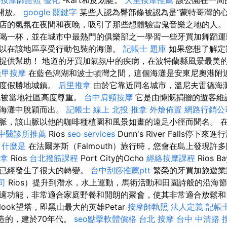
）開放。
google 關鍵字
某些人認為臀部條被認為是“蒙特哥灣的心
店的氣氛在夜間和夜晚，吸引了那些想體驗雷鬼音樂之地的人
喝一杯，並在城市中最熱門的俱樂部之一學習一些牙買加舞蹈
以在該地區享受行動包裝的海灘。
記帳士 題庫
如果您想了解定
提供幫助！ 地道的牙買加氣氛中的疾病，在波特蘭縣風景最美
逢甲按摩
在藍色潟湖和波士頓灣之間，這個海灘是安東尼奧港附
一度假勝地城鎮。
后里推拿
由於它靠近同名城市，溫尼夫雷德海灘（W
）也被當地社區高度尊重。
台中肩頸按摩
它是由慷慨捐贈的遊客維
共海灘中脫穎而出。
記帳士 線上
北投 推拿
外燴佈置
網路行銷公
脈，該山脈以他的咖啡種植園和風景如畫的遠足小徑而聞名。 
中醫診所推薦
Rios
seo services
Dunn's River Falls停
。
什麼是
在法爾茅斯（Falmouth）旅行時，您會在島上發現許
推拿
Rios
台北撥筋課程
Port City的Ocho
經絡按摩課程
Rios 
，已經發生了很大的轉變。
台中刮痧推薦ptt
繁榮的牙買加旅遊業
司
Rios）提升到潛水，水上運動，馬術活動和田園詩般的沿海節
適功能，非常適合家庭野餐和開朗的聚會，使其非常適合放鬆和
ook望塔，即黑山最大的英雄Petar
按摩師執照
法人定義
記帳
goš建造的，建於70年代。
seo點擊軟體價格
台北 按摩
台中 中清路 