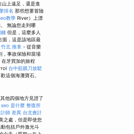
在山上遠足，還是進
擎排名
那些想要冒險
seo教學
River）上漂
。 無論您走到哪
價錢
但是，這麼多人
方面，這是該地區最
響
竹北 推拿
- 從音樂
劃，事故保險和當場
在牙買加的旅程
ol
台中筋膜刀放鬆
喜歡這個海灘寶石。
其他四個地方見證了
seo 是什麼
整復所
會計師 差異
台北會計
美之處，但是即使您
活動包括戶外激光斗
的六天（星期一在上