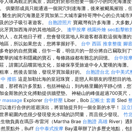
令人嘆為觀止的風景，因此對於那些想要一個小小的閃光海灘度
。 俱樂部成員只能通過一個洞穴到達海灘，後來被颶風摧毀，
，醫生的洞穴海灘是牙買加第二大城市蒙特哥灣中心的公共城市
觸及的沙子吸引著遊客。
台胞證照片
寶藏灣有許多海灘，大多數
比牙買加西海岸的其他地區少。
逢甲按摩
桃園外燴
seo點擊軟
的人，在其他日子裡，您會發現當地人和遊客都喜歡這個海灘
地區，所以如果您去，您將掌握好手。
台中 西區 推拿整復
腳
多奇妙的自然寶藏，但乍一看，明信片的一部分將自己竊取到了
繁華的城市和隱藏的寶石，每條路線都有難忘的回憶。
台中按摩
莊，請嘗試品嚐當地文化，並確保享受旅途中令人驚嘆的海灘
租車，然後去冒險，發現牙買加最好的。
台胞證台北
台中美式
台中 撥筋
這是加勒比海的皇冠珠寶，是戀人和朋友的理想目的
道，那裡有許多景點，包括神秘山，到內格里爾的平靜心情，您
加金斯敦的文化搏動提供牆壁墊。 神秘山的峰值超過700英尺
y massage
Explorer
台中舒壓
Liber，Bob
記帳士 套書
Sled
可以進行合併的巡迴演出，將冒險提升到一個全新的水平！
設立
世界範圍內也很少發現發光水域的訪問量，而且很少發現。
竹北
es的微生物負責在瑪莎·布雷河（Martha Brae
台胞證 高雄
River）
然景點外，Buff
台中泰式按摩
Bay還舉辦了許多歷史地點，包