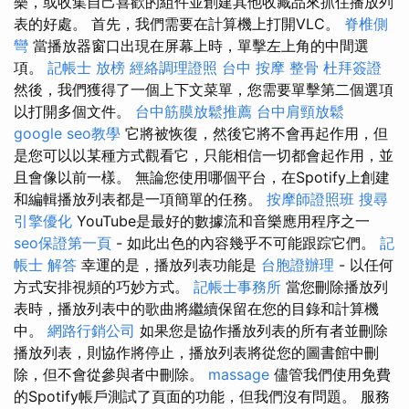
樂，或收集自己喜歡的組件並創建其他收藏品來抓住播放列
表的好處。 首先，我們需要在計算機上打開VLC。
脊椎側
彎
當播放器窗口出現在屏幕上時，單擊左上角的中間選
項。
記帳士 放榜
經絡調理證照
台中 按摩 整骨
杜拜簽證
然後，我們獲得了一個上下文菜單，您需要單擊第二個選項
以打開多個文件。
台中筋膜放鬆推薦
台中肩頸放鬆
google seo教學
它將被恢復，然後它將不會再起作用，但
是您可以以某種方式觀看它，只能相信一切都會起作用，並
且會像以前一樣。 無論您使用哪個平台，在Spotify上創建
和編輯播放列表都是一項簡單的任務。
按摩師證照班
搜尋
引擎優化
YouTube是最好的數據流和音樂應用程序之一
seo保證第一頁
- 如此出色的內容幾乎不可能跟踪它們。
記
帳士 解答
幸運的是，播放列表功能是
台胞證辦理
- 以任何
方式安排視頻的巧妙方式。
記帳士事務所
當您刪除播放列
表時，播放列表中的歌曲將繼續保留在您的目錄和計算機
中。
網路行銷公司
如果您是協作播放列表的所有者並刪除
播放列表，則協作將停止，播放列表將從您的圖書館中刪
除，但不會從參與者中刪除。
massage
儘管我們使用免費
的Spotify帳戶測試了頁面的功能，但我們沒有問題。 服務