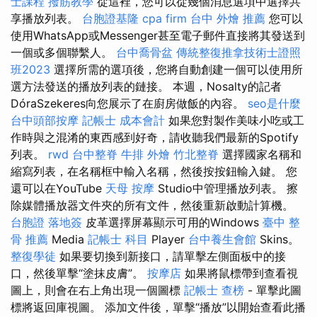
士課程
撥筋教學
從這裡，您可以從幾個消息選項中選擇共
享播放列表。
台胞證基隆
cpa firm
台中 外燴 推薦
您可以
使用WhatsApp或Messenger甚至電子郵件直接將其發送到
一個或多個聯繫人。
台中喬骨盆
傳統整復推拿技術士證照
班2023
選擇所需的選項後，您將自動創建一個可以使用所
選方法發送的播放列表的鏈接。 本週，Nosalty的記者
DóraSzekeres向您展示了在廚房做飯的內容。
seo是什麼
台中頭部按摩
記帳士 成本會計
如果您對製作美味小吃或工
作時與之混淆的東西感到好奇，請收聽我們最新的Spotify
列表。
rwd
台中整脊
牛排 外燴
竹北整脊
選擇國家名稱和
縮寫列表，在名稱框中輸入名稱，然後按按鈕輸入鍵。 您
還可以在YouTube
天母 按摩
Studio中管理播放列表。 擦
除媒體播放器文件夾的所有文件，然後重新啟動計算機。
台胞證 落地簽
皮革選擇屏幕顯示可用的Windows
臺中 整
骨 推薦
Media
記帳士 科目
Player
台中養生會館
Skins。
整復學徒
如果要切換到新接口，請單擊左側面板中的接
口，然後單擊“塗抹皮膚”。
按摩店
如果將鼠標帶到查看視
圖上，則會在右上角出現一個圖標
記帳士 查榜
- 單擊此圖
標將返回庫視圖。 添加文件後，單擊“播放”以開始查看此播