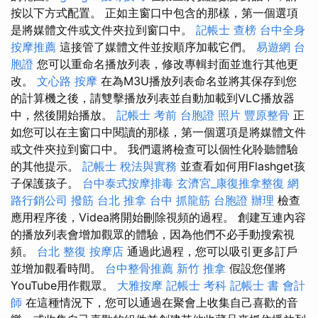
按以下方式配置。 正如主窗口中包含的那樣，第一個選項
是將媒體文件或文件夾拉到窗口中。
記帳士 查榜
台中全身
按摩推薦
這接管了媒體文件並按順序加載它們。
易遊網 台
胞證
您可以重命名播放列表，修改專輯封面並進行其他更
改。
文心路 按摩
在為M3U播放列表命名並將其保存到您
的計算機之後，請雙擊播放列表並自動加載到VLC播放器
中，然後開始播放。
記帳士 考前
台胞證 照片
豐原整骨
正
如您可以在主窗口中閱讀的那樣，第一個選項是將媒體文件
或文件夾拉到窗口中。 我們還將檢查可以個性化聆聽體驗
的其他提示。
記帳士 稅法與實務
並查看如何用Flashget孩
子保護孩子。
台中泰式按摩排毒
玄濟宮_康復推拿整復
網
路行銷公司
撥筋
台北 推拿
台中 抓龍筋
台胞證 辦理
檢查
應用程序後，Videa將開始刪除視頻的過程。 創建互連內容
的播放列表會增加觀眾的體驗，因為他們不必手動搜索視
頻。
台北 整復
按摩店
通過此過程，您可以吸引更多訂戶
並增加觀看時間。
台中整骨推薦
新竹 推拿
假設您僅將
YouTube用作觀眾。
大雅按摩
記帳士 考科
記帳士 書
會計
師
在這種情況下，您可以通過在聚會上收集自己喜歡的音