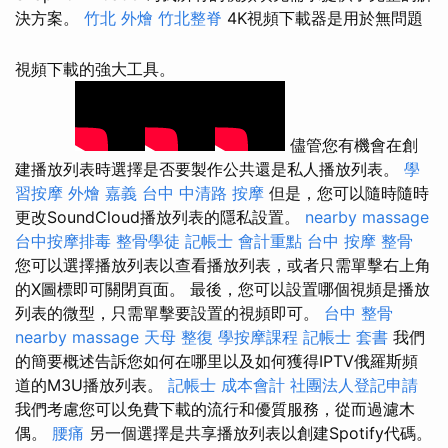
決方案。
竹北 外燴
竹北整脊
4K視頻下載器是用於無問題
視頻下載的強大工具。
儘管您有機會在創
建播放列表時選擇是否要製作公共還是私人播放列表。
學
習按摩
外燴 嘉義
台中 中清路 按摩
但是，您可以隨時隨時
更改SoundCloud播放列表的隱私設置。
nearby massage
台中按摩排毒
整骨學徒
記帳士 會計重點
台中 按摩 整骨
您可以選擇播放列表以查看播放列表，或者只需單擊右上角
的X圖標即可關閉頁面。 最後，您可以設置哪個視頻是播放
列表的微型，只需單擊要設置的視頻即可。
台中 整骨
nearby massage
天母 整復
學按摩課程
記帳士 套書
我們
的簡要概述告訴您如何在哪里以及如何獲得IPTV俄羅斯頻
道的M3U播放列表。
記帳士 成本會計
社團法人登記申請
我們考慮您可以免費下載的流行和優質服務，從而過濾木
偶。
腰痛
另一個選擇是共享播放列表以創建Spotify代碼。