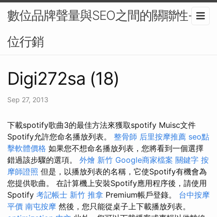
數位品牌聲量與SEO之間的關聯性-數
位行銷
Digi272sa (18)
Sep 27, 2013
下載spotify歌曲3的最佳方法來獲取spotify Muisc文件
Spotify允許您命名播放列表。
整骨師
后里按摩推薦
seo點
擊軟體價格
如果您不想命名播放列表，您將看到一個選擇
錯過該步驟的選項。
外燴 新竹
Google商家檔案
關鍵字
按
摩師證照
但是，以播放列表的名稱，它使Spotify有機會為
您提供歌曲。 在計算機上安裝Spotify應用程序後，請使用
Spotify
考記帳士
新竹 推拿
Premium帳戶登錄。
台中按摩
平價
南屯按摩
然後，您只能從桌子上下載播放列表。