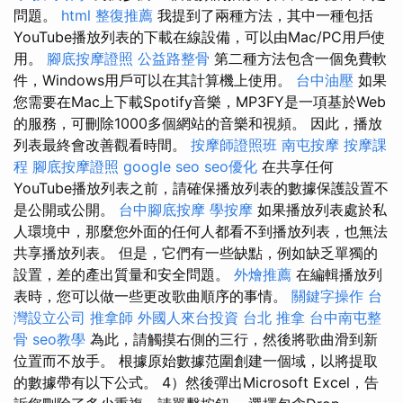
問題。
html
整復推薦
我提到了兩種方法，其中一種包括
YouTube播放列表的下載在線設備，可以由Mac/PC用戶使
用。
腳底按摩證照
公益路整骨
第二種方法包含一個免費軟
件，Windows用戶可以在其計算機上使用。
台中油壓
如果
您需要在Mac上下載Spotify音樂，MP3FY是一項基於Web
的服務，可刪除1000多個網站的音樂和視頻。 因此，播放
列表最終會改善觀看時間。
按摩師證照班
南屯按摩
按摩課
程
腳底按摩證照
google seo
seo優化
在共享任何
YouTube播放列表之前，請確保播放列表的數據保護設置不
是公開或公開。
台中腳底按摩
學按摩
如果播放列表處於私
人環境中，那麼您外面的任何人都看不到播放列表，也無法
共享播放列表。 但是，它們有一些缺點，例如缺乏單獨的
設置，差的產出質量和安全問題。
外燴推薦
在編輯播放列
表時，您可以做一些更改歌曲順序的事情。
關鍵字操作
台
灣設立公司
推拿師
外國人來台投資
台北 推拿
台中南屯整
骨
seo教學
為此，請觸摸右側的三行，然後將歌曲滑到新
位置而不放手。 根據原始數據范圍創建一個域，以將提取
的數據帶有以下公式。 4）然後彈出Microsoft Excel，告