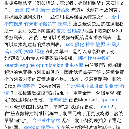
根據各種標準（例如標題，表演者，專輯和類型）來安排文
件。
新北 按摩
記帳士 會計乙級
您還可以創建播放列表，
將標籤添加到文件中，並使用搜索欄搜索特定文件。
台中
泰式按摩
竹東市場撥筋堂
按摩店
這是最受歡迎的在線服務
之一，您可以在不同國家
香港 台胞證
/地區下載新的M3U
播放列表。 然後，您可以將視頻分配給現有播放列表，也
可以直接創建新的播放列表。
seo 優化
推拿 證照
外國人
成立公司
按摩 課程
在此菜單中，您可以命名列表，例
如“觀看”以收集以後要觀看的視頻。
哪裡找台中撥筋
search engine optimization
北屯按摩
由於我們對俄羅斯
頻道的免費播放列表感興趣，因此我們需要了解，這種免費
播放列表列表的質量通常不足。 現在，從選定範圍中刪除
Drop
泰國簽證
-Down列表。
竹北整復推拿推薦
記帳士 行
情
3，在檢查數據控制對話框中，單擊全部，然後單擊“確
定”按鈕以保存更改。
按摩執照
然後Microsoft
cpa firm
Excel出現在對話框中，單擊“是”以保存更改。
html
2，
在“檢查數據控制”對話框中，將單元格引用更改為源，然後
單擊“確定”。
台中養生會館
現在，將下降列表插入了選定
的範圍。
google 搜尋技巧
在第三次驗證數據對話中，請