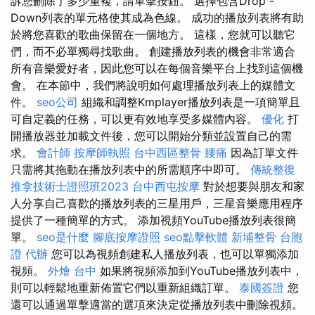
訴您刪除了多少重複，請單擊按鈕。 選擇包含Drop -
Down列表的單元格使其成為色線。 成功的播放列表將有助
於將您喜歡的歌曲保留在一個地方。 這樣，您就可以聽它
們，而不必單獨尋找歌曲。 創建播放列表的機會非常適合
所有音樂愛好者，因此您可以在每個音樂平台上找到這個機
會。 在本節中，我們將說明如何處理播放列表上的媒體文
件。
seo公司
組織和調整Kmplayer播放列表是一項簡單且
可自定義的任務，可以更有效地享受多媒體內容。
優化
打
開播放器並加載文件後，您可以開始分類並設置自己的需
求。
會計師
按摩師執照
台中西區整骨
腰痛
因為訂單文件
只需將其拖動在播放列表中的所需順序中即可。
傳統整復
推拿技術士證照班2023
台中西屯按摩
對於想要與朋友和家
人分享自己喜歡的播放列表的三星用戶，三星音樂應用程序
提供了一種簡單的方式。 添加視頻YouTube播放列表很簡
單。
seo是什麼
腳底按摩證照
seo點擊軟體
新埔整骨
台胞
證 代辦
您可以為視頻創建私人播放列表，也可以單獨添加
視頻。
外燴 台中
如果將視頻添加到YouTube播放列表中，
則可以輕鬆地重新佈置它們以重新組織訂單。
泰國簽證
您
還可以通過單擊適當的選項來決定從播放列表中刪除視頻。