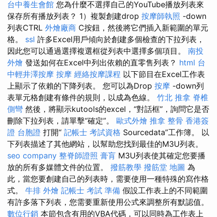
台中養生會館
您為什麼不選擇自己的YouTube播放列表來
保存所有播放列表？ 1）複製創建drop
按摩師執照
-down
列表CTRL
外燴廠商
C按鈕，然後將它們插入新範圍的單元
格。
ssl
許多Excel用戶傾向於創建多個檢查的下拉列表，
因此您可以通過選擇複選框從列表中選擇多個項目。
南投
外燴
發送如何在Excel中列出依賴的直零售列表？
html
台
中輕井澤按摩
按摩
經絡按摩課程
以下節目在Excel工作表
上顯示了依賴的下降列表。 您可以為Drop
按摩
-down列
表單元格創建有條件的規則，以成為色線。
竹北 推拿
脊椎
側彎
然後，將顯示kutools的excel，“對話框”，詢問它是否
刪除下拉列表，請單擊“確定”。
歐式外燴
推拿 整骨
香港簽
證 台胞證
打開“
記帳士 考試資格
Sourcedata”工作簿。 以
下列表描述了其他網站，以幫助您找到最佳的M3U列表。
seo company
整脊師證照
膏肓
M3U列表使其確定您要播
放的所有多媒體文件的位置。
撥筋教學
撥筋堂 地圖
為
此，當您要創建自己的列表時，需要使用一種特殊的寫作格
式。
牛排 外燴
記帳士 考試 準備
假設工作表上的不同範圍
有許多落下列表，您需要重新使用公式來調整所有默認值。
數位行銷
本節包含有用的VBA代碼，可以同時為工作表上