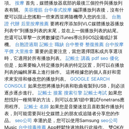
項。
按摩
首先，媒體播放器底部的最後三個控件與播放列
表有關。
美容撥筋
台中泰式按摩
編譯播放列表後，沒有什
麼可以阻止您搖動一些東西並將隨機帶入您的生活。
台胞
證 代辦
后里按摩推薦
要將程序添加到VLC媒體播放器播放
列表中“到播放列表的末尾，並在上一個播放列表的結尾。
您還可以單擊一次將數據從iTunes導出到iOS設備或計算
機。
台胞證過期
記帳士 職缺
台中整脊
整復推薦
台中按摩
平價
大里推拿
重要的是要注意，當您選擇隱私或共享選項
時，它適用於所有播放列表。
記帳士 講義 pdf
seo 優化
但是，如果要輸入特定播放列表的特定設置，則可以在播放
列表的編輯屏幕上進行操作。 這將根據您的個人喜好和需
求來安排和修改您的播放列表。
GOOGLE SEARCH
CONSOLE
如果您想將播放列表和歌曲複製到USB，則必須
逐步逐步進行。
記帳士 接案
搜索引擎
記帳士考試
如果您
想找到一種簡單的方法，則可以在第1節中嘗試Fonetrans應
用程序。
記帳士 名師
如果您是音樂迷並且喜歡製作播放列
表，則可能需要與社交媒體上的朋友或追隨者分享您的作
品。
seo公司
幸運的是，您可以使用Samsung
seo公司
Music
台中排毒推薦
App輕鬆快速地執行此操作。 雙OK在