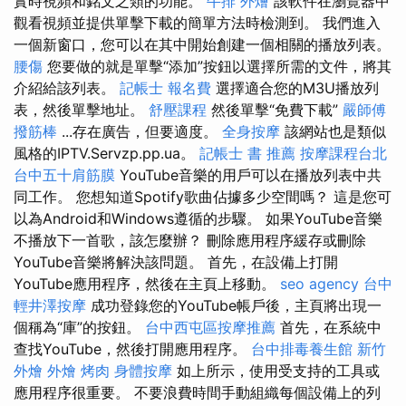
實時視頻和銘文之類的功能。
牛排 外燴
該軟件在瀏覽器中
觀看視頻並提供單擊下載的簡單方法時檢測到。 我們進入
一個新窗口，您可以在其中開始創建一個相關的播放列表。
腰傷
您要做的就是單擊“添加”按鈕以選擇所需的文件，將其
介紹給該列表。
記帳士 報名費
選擇適合您的M3U播放列
表，然後單擊地址。
舒壓課程
然後單擊“免費下載”
嚴師傅
撥筋棒
...存在廣告，但要適度。
全身按摩
該網站也是類似
風格的IPTV.Servzp.pp.ua。
記帳士 書 推薦
按摩課程台北
台中五十肩筋膜
YouTube音樂的用戶可以在播放列表中共
同工作。 您想知道Spotify歌曲佔據多少空間嗎？ 這是您可
以為Android和Windows遵循的步驟。 如果YouTube音樂
不播放下一首歌，該怎麼辦？ 刪除應用程序緩存或刪除
YouTube音樂將解決該問題。 首先，在設備上打開
YouTube應用程序，然後在主頁上移動。
seo agency
台中
輕井澤按摩
成功登錄您的YouTube帳戶後，主頁將出現一
個稱為“庫”的按鈕。
台中西屯區按摩推薦
首先，在系統中
查找YouTube，然後打開應用程序。
台中排毒養生館
新竹
外燴
外燴 烤肉
身體按摩
如上所示，使用受支持的工具或
應用程序很重要。 不要浪費時間手動組織每個設備上的列