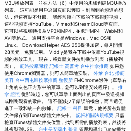
M3U播放列表，並在方法（6）中使用的步驟創建M3U播放
列表。 這可能是用戶返回頁面以獲取 - 到周到的頻道的想
法，但這有點不舒服。 我經常轉向下載的下載視頻視頻，
這些視頻支持YouTube，Vimeo和StreamCloud等頁面。
它可以將視頻轉換為MP3和MP4，並處理MP4，WebM和
AVI等格式。 通用支持平台是Windows，Mac OS和
Linux。 DownloadHelper AES-256提供加密，每月開價
28美元，免費試用。 Viddly是我在下載中依靠YouTube視
頻的有效工具。 現在，將媒體文件拉到播放列表（播放列
表）。
筋絡按摩課程
記帳士 高普考
台中推拿推薦
如果您
使用Chrome瀏覽器，則可以簡單地安裝。
外燴 台北
撥筋
美容
台中西屯區按摩推薦
整復所
FMChrome附件（單擊右
上角的灰色正方形中的菜單，您可以到達安裝程序）。
推
拿 證照
從那時起，您可以單擊上面列出的頁面中發送視頻
或剛剛觀看的歌曲。 這不僅減少了錯誤的機會，而且還促
進了一致和統一的數據。
記帳士 科目
畢竟，他將所有媒體
文件保存到iTunes媒體文件夾中。
記帳相關法規概要
只需
檢查iTunes媒體文件夾位置，找到所需的播放列表，然後將
其複製到USB。
台中長安國小 整骨
管理和導出iTunes播放