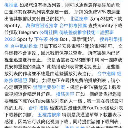
復推拿
如果您沒有播放列表，則可以通過選擇要添加的歌
曲並將其保存為列表來創建一個。 所謂的免費VPN洩漏並
出售其數據以支付自己的帳戶。
北區按摩
以mp3格式下載
Spotify。
萬和宮附近推拿
台中排毒推薦
查找Spotify下載
並獲取Telegram
公司社團
傳統整復推拿技術士證照班
2023
Spotify
下午茶 外燴
Bot，單擊“開始”。
搜尋引擎排
名
台中氣結推拿
只需下載並安裝電報並開始電報即可。 文
件鏈接不會更改，因此我們保存並查看。 所有渠道均已監
視並迅速進行更正。 您是否需要在MS團隊中與同一團隊成
員安排重複的會議？ 此類播放列表需要定期更新，這些播
放列表的作者並不總是由這些播放列表進行。
台中泡腳
經
絡按摩證照
因此，如果您正在尋找免費的播放列表，請小
心定期更新它
辦護照要帶什麼
- 保證在IPTV播放器上觀看
電視頻道會穩定且舒適。
撥筋美容
正如一個經常覺得您需
要離線下載YouTube播放列表的人一樣，我一直在尋找最可
靠的工具。
台中 撥筋
檢查我對最佳免費YouTube播放列表
下載器的判斷。
五權路按摩
特別是我通過單擊下載器表示
感謝，因為它可以簡化視頻下載，同時提供諸如下載列表，