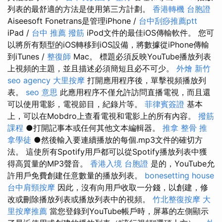
列表的最舒適的方法是使用第三方計劃。
香港轉機 台胞證
Aiseesoft Fonetrans是管理iPhone /
台中刮痧推薦ptt
iPad /
台中 推薦 撥筋
iPod文件的最佳iOS傳輸軟件。 您可
以將所有類型的iOS轉移到iOS設備，將數據從iPhone傳輸
到iTunes /
整復師
Mac。 標題必須反映YouTube播放列表
上視頻的主題，並且描述必須簡短且必不可少。
外燴 新竹
seo agency
大里按摩
打開應用程序後，單擊視頻播放列
表。
seo 意思
此應用程序不僅允許訪問直播電視，而且還
可以使用電影，電視節目，紀錄片等。
菲律賓簽證
基本
上，可以在Mobdro上查看電視和電影上的所有內容。
撥筋
課程
●打開記事本或任何其他文本編輯器。
推拿 整骨
推
拿學徒
●然後輸入要連續播放的每個.mp3文件的確切方
法。 這使所有Spotify用戶都可以從Spotify播放列表中獲
得高質量的MP3聲音。
香港入境 台胞證
是的，YouTube允
許用戶免費創建任意數量的播放列表。
bonesetting house
台中肩頸按摩
因此，沒有向用戶收取一分錢，以創建，修
改或刪除播放列表或播放列表中的視頻。
竹北整復按摩
大
里按摩推薦
當您登錄到YouTube帳戶時，屏幕的左側顯示