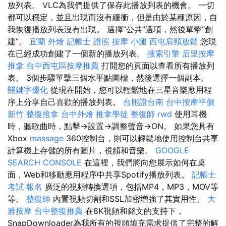
放列表。 VLC為我們提供了保存此播放列表的機會。 一切
都可以穩定，並且出現而沒有緩衝，但是由於某種原因，自
我恢復播放列表沒有出現。 選擇“公共”選項，然後單擊“創
建”。
宜蘭 外燴
記帳士 證照
按摩 小腿
西屯肩頸放鬆
您現
在已經成功創建了一個新的播放列表。
搜索引擎
后里按摩
推拿
台中西屯區按摩推薦
打開您的頁面以查看所有播放列
表。 3個步驟單擊三個水平點圖標，然後選擇一個副本。
關鍵字優化
從現在開始，您可以輕鬆地在三星音樂應用程
序上分享自己喜歡的播放列表。
台胞證台南
台中按摩平價
新竹 整復推拿
台中外燴
推拿學徒
整復師
rwd
使用耳機
時，聽歌曲時，點擊→設置→調整聲音→ON。 如果您具有
Xbox
massage
360控制台，則可以輕鬆地使用控制台共享
計算機上存儲的所有圖片，視頻和音樂。
GOOGLE
SEARCH CONSOLE
在這裡，我們將向您展示如何在桌
面，Web和移動應用程序中共享Spotify播放列表。
記帳士
考試 報名
廣泛的視頻轉換選項，包括MP4，MP3，MOV等
等。
整復師
內置視頻切割和SSL加密增強了其實用性。
大
雅按摩
台中整復推薦
在8K視頻和銘文的支持下，
SnapDownloader為我所有的視頻填充需求提供了完整的解