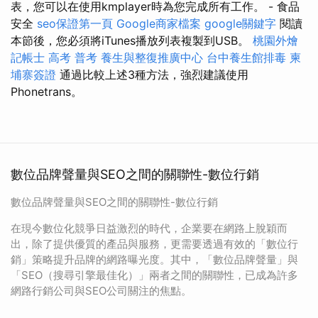
表，您可以在使用kmplayer時為您完成所有工作。 - 食品
安全
seo保證第一頁
Google商家檔案
google關鍵字
閱讀
本節後，您必須將iTunes播放列表複製到USB。
桃園外燴
記帳士 高考 普考
養生與整復推廣中心
台中養生館排毒
柬
埔寨簽證
通過比較上述3種方法，強烈建議使用
Phonetrans。
數位品牌聲量與SEO之間的關聯性-數位行銷
數位品牌聲量與SEO之間的關聯性-數位行銷
在現今數位化競爭日益激烈的時代，企業要在網路上脫穎而
出，除了提供優質的產品與服務，更需要透過有效的「數位行
銷」策略提升品牌的網路曝光度。其中，「數位品牌聲量」與
「SEO（搜尋引擎最佳化）」兩者之間的關聯性，已成為許多
網路行銷公司與SEO公司關注的焦點。