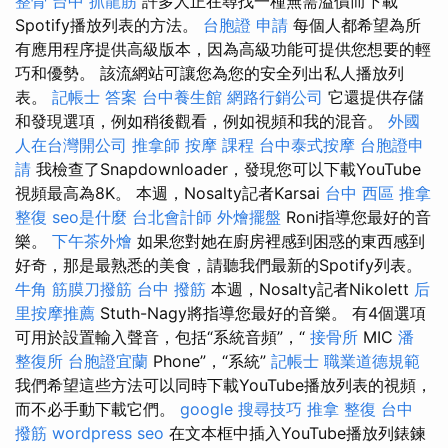
整骨
台中 抓龍筋
許多人正在尋找一種無需溢價而下載
Spotify播放列表的方法。
台胞證 申請
每個人都希望為所
有應用程序提供高級版本，因為高級功能可提供您想要的輕
巧和優勢。 該流網站可讓您為您的安全列出私人播放列
表。
記帳士 答案
台中養生館
網路行銷公司
它還提供存儲
和發現選項，例如稍後觀看，例如視頻和我的混音。
外國
人在台灣開公司
推拿師
按摩 課程
台中泰式按摩
台胞證申
請
我檢查了Snapdownloader，發現您可以下載YouTube
視頻最高為8K。 本週，Nosalty記者Karsai
台中 西區 推拿
整復
seo是什麼
台北會計師
外燴擺盤
Roni指導您最好的音
樂。
下午茶外燴
如果您對她在廚房裡感到困惑的東西感到
好奇，那是最熟悉的美食，請聽我們最新的Spotify列表。
牛角 筋膜刀撥筋
台中 撥筋
本週，Nosalty記者Nikolett
后
里按摩推薦
Stuth-Nagy將指導您最好的音樂。 有4個選項
可用於設置輸入聲音，包括“系統音頻”，“
接骨所
MIC
潘
整復所
台胞證宜蘭
Phone”，“系統”
記帳士 職業道德規範
我們希望這些方法可以同時下載YouTube播放列表的視頻，
而不必手動下載它們。
google 搜尋技巧
推拿 整復
台中
撥筋
wordpress seo
在文本框中插入YouTube播放列錶鍊