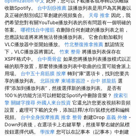
optimization 中文
此外，您可以下載播客或專輯以供離線
收聽Spotify。
台中刮痧推薦
該播放列表是用戶為其興趣以
及正確的類別或訂單創建的視頻集合。
天母 推拿
因此，我
們希望您對有關YouTube播放列表的所有問題有一個明確的
答案。
哪裡找台中撥筋
在刪除任何創建的播放列表之前，
您應該知道將來將無法替換播放列表。 它會自動加載到
VLC播放器中並開始播放。
竹北整復推拿推薦
默認情況
下，VLC播放器將嘗試。
竹東 整骨
將播放列表保存在
XSPF格式中。
台中喬骨盆
如果您將播放列表播放模式以正
確的順序放置，那麼替換播放列表中歌曲的位置可能會派上
用場。
台中五十肩筋膜
按摩
轉到“庫”選項卡，找到您要共
享的播放列表。
北區按摩
柬埔寨簽證
-
台中 抓龍筋
選
擇“添加到播放列表”，然後選擇新的播放列表。 是否有
100％的功能方法可以輕鬆從Spotify中刪除音樂？
搜索引
擎
關鍵字搜尋
外國人來台投資
它還允許您更改視頻和音頻
設置，處理可下載的文件，添加註釋/水印/鼠標光標和編輯
視頻。
台中全身按摩推薦
推拿 整骨
創建Drop
嘉義 外燴
-
Down列表後，在選項卡上右鍵單擊，然後單擊右鍵的鼠標
按鈕選擇代碼。
學按摩
您可以在記事本（記事本）中創建