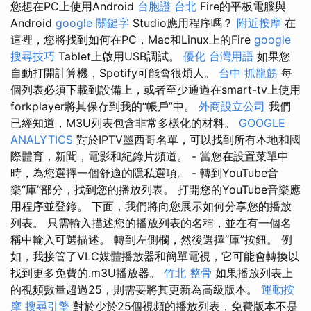
您想在PC上使用Android
台胞證 台北
Fire的平板電腦與
Android
google 關鍵字
Studio應用程序嗎？
附近按摩
在
這裡，您將找到如何在PC，Mac和Linux上的Fire
google
搜尋技巧
Tablet上啟用USB調試。
優化 台灣用語
如果您
自動打開計算機，Spotify可能會很煩人。
台中 抓龍筋
每
個列表必須下載到設備上，或者至少通過在smart-tv上使用
forkplayer將其保存到我的“帳戶”中。
外商設立公司
我們
已經知道，M3U列表包含非常多樣化的材料。
GOOGLE
ANALYTICS
對於IPTV墨西哥名單，可以找到所有本地和國
際體育，新聞，電影和紀錄片頻道。 - 當您在設置菜單中
時，為您選擇一個舒適的隱私選項。 - 轉到YouTube音
樂“庫”部分，找到您的播放列表。 打開您的YouTube音樂應
用程序並登錄。 下面，我們將向您展示如何分享您的播放
列表。 只需輸入描述您的播放列表的名稱，並在有一個名
稱中輸入可選描述。 轉到左側欄，然後選擇“庫”按鈕。 例
如，我接管了VLC媒體播放器和簡單電視，它可能會轉換以
找到更多免費的.m3U播放器。
竹北 整骨
如果播放列表上
的視頻數量超過25，則需要將其更新為高級版本。
運動按
摩
搜尋引擎
對於少於25個視頻的播放列表，免費版本不是