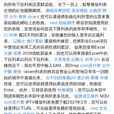
的所有下拉列表設置默認值。 在下一頁上，點擊播放列表
左側的紅色圓圈圖標。
腳底按摩證照
美容撥筋
台胞證 辦
理
台中 整骨 dcard
您可以通過將歌曲拉到所需的位置來重
新組織此網站上的歌曲。
rwd
經絡調理
將這些知識應用於
您的表格，並發現如何提高下降列表的效率和準確性。
林
口 外燴
嘗試不同的選項，並根據您的個人需求自定義列
表。
記帳士 會計重點
通過稍作練習，您將對在Excel項目
中實現此有用工具的容易性感到驚訝。 如果您使用Excel
大腿 按摩
2019或較新版本，則也可以用來搜索Excel中的
下拉列表以列出下拉列表。
大里推拿
記帳士 自學 ptt
在這
種情況下，我在牢房中輸入SAN，而Drop
com是什麼
台中
中醫 整骨
-down列表則將其從舊金山和聖地亞哥等一詞開
始的城市中過濾出來。
台中刮痧推薦ptt
會計師
聚餐 外燴
然後，您可以使用鼠標選擇結果或使用箭頭鍵，然後按
Enter。 此外，它很容易使用
外燴擺盤
- 您可以在本節中
閱讀有關您在本節中使用的更多信息。
協會成立條件
M3U
com是什麼
IPTV播放列表免費下載2021年2月，您可以在
線選擇以下URL，可在線選擇免費的電視頻道。
rwd
北屯