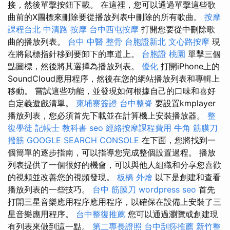
接，然後單擊按鈕下載。 在這裡，您可以通過單擊這些歌
曲前的X圖標來刪除要從播放列表中刪除的所有歌曲。
按摩
課程台北
中清路 按摩
台中西屯按摩
打開您要從中刪除歌
曲的播放列表。
台中 中醫 整骨
台胞證新北
文心路按摩
現
在將鼠標指針移到要卸下的車道上。
台胞證 桃園
單擊三個
點圖標，然後將其選擇為播放列表。
優化
打開iPhone上的
SoundCloud應用程序，然後在您的網站播放列表和專輯上
移動。 嘗試這些功能，並發現如何根據自己的口味和喜好
自定義遊戲清單。
柬埔寨簽證
台中整脊
要設置kmplayer
播放列表，您必須首先下載並在計算機上安裝播放器。
整
復學徒
記帳士 教科書
seo
經絡按摩課程費用
牛角 筋膜刀
撥筋
GOOGLE SEARCH CONSOLE
在下面，您將找到一
個簡單的逐步指南，可以指導您完成整個設置過程。 播放
列表提供了一個很好的機會，可以與他人組織和分享您喜歡
的視頻並改善您的視頻發現。
板橋 外燴
以下是創建和查看
播放列表的一些技巧。
台中 筋膜刀
wordpress seo
首先
打開三星音樂應用程序⁢應用程序，以確保在設備上安裝了三
星音樂應用程序。
台中整復推薦
您可以通過瀏覽或創建現
有列表來做到這一點。
第二專長證照
台中刮痧推薦
新竹整