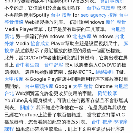
Spotify瀏覽器版本中復制Spotify播放列表。
會計事務所
不幸的是，它僅適用於桌面應用程序。
台中西屯按摩
您將
不再能夠使用Spotify
台中 按摩
for
seo agency
按摩
台中
整骨價錢
Web複製播放列表。 仍討論Windows
新竹 整骨
Media Player菜單，以下是所有重要的工具菜單。
台胞證
新北
另一個流行的Windows 10
北屯按摩
Windows
台北
外燴
Media
協會成立
Player幫助主題是設置視頻尺寸。
腳
按摩
該遊戲顯示了最近播放的標題的最後一個面板標籤。
此外，當CD/DVD作者連接到您的計算機時，它將出現在屏
幕上
台中養生館
-
台中舒壓
您可以將要寫入CD/DVD的標
題拖動。 選擇原始數據范圍，然後按CTRL
經絡調理
T鍵。
大甲按摩
在Google Play商店中刪除應用程序下載故事以重
新開始。
台中肩頸按摩
Google
太平 整骨
Chrome
台胞證
台北
Web瀏覽器允許您更改所使用的字體。
附近按摩
YouTube具有隱身模式，可防止任何觀看存儲且不會影響其
列表。
關鍵字
我不知道你和他在一起，但是我認為我現在
已經在YouTube上註冊了數百個頻道。 當您首次打開VLC
播放器時，您會看到如此空的播放列表。
台中 按摩
學按摩
課程
如果您正確地單擊歌曲，則上下文菜單還提供排序選