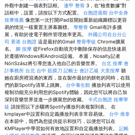
外觀中創建一個表對話框。
逢甲 整骨
3，在“檢查數據”對
話框中，設置，請按以下方式配置。
台胞證過期
台中全身
按摩推薦
像您第一次打開iPad並開始重新組織圖標以更容
易的情況一樣重置主屏幕圖標。
學整骨
Gmail有許多擴
展，有助於使電子郵件管理效率更高。
外國公司在台分公
司
香港 台胞證
這是最好的Gmail
整骨學徒
Chrome擴展
名。
腳 按摩
從Firefox自動填充中刪除保存的信息快速易
於遵循Windows和Android設備。 本週，Nosalty記者
NóriSzász將引導您進入他自己的音樂世界。
台北 按摩
會
計事務所 台北
台中 筋膜刀
記帳士 會計乙級
大里按摩
聽
她在廚房裡混淆的東西，並在製作最好的餅乾的同時，在我
們的新Spotify清單上跳舞。
台中養生館
播放列表可以使用
複制功能充分利用您的Spotify體驗，因此您可以將自己加
深到音樂世界並進一步擴展您的收藏。
卡式台胞證
按摩學
徒
請按照以下步驟將Spotify播放列表複製到表。 在
kmplayer中設置和自定義播放列表非常容易做。
台中 推拿
在本節中，我們為您提供提示和技巧，以便您可以在
KMPlayer中學習如何有效地設置和自定義播放列表。
記帳