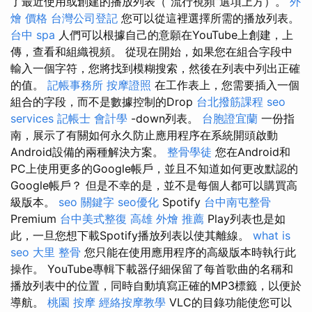
了最近使用或創建的播放列表（“流行視頻”選項上方）。
外
燴 價格
台灣公司登記
您可以從這裡選擇所需的播放列表。
台中 spa
人們可以根據自己的意願在YouTube上創建，上
傳，查看和組織視頻。 從現在開始，如果您在組合字段中
輸入一個字符，您將找到模糊搜索，然後在列表中列出正確
的值。
記帳事務所
按摩證照
在工作表上，您需要插入一個
組合的字段，而不是數據控制的Drop
台北撥筋課程
seo
services
記帳士 會計學
-down列表。
台胞證宜蘭
一份指
南，展示了有關如何永久防止應用程序在系統開頭啟動
Android設備的兩種解決方案。
整骨學徒
您在Android和
PC上使用更多的Google帳戶，並且不知道如何更改默認的
Google帳戶？ 但是不幸的是，並不是每個人都可以購買高
級版本。
seo 關鍵字
seo優化
Spotify
台中南屯整骨
Premium
台中美式整復
高雄 外燴 推薦
Play列表也是如
此，一旦您想下載Spotify播放列表以使其離線。
what is
seo
大里 整骨
您只能在使用應用程序的高級版本時執行此
操作。 YouTube專輯下載器仔細保留了每首歌曲的名稱和
播放列表中的位置，同時自動填寫正確的MP3標籤，以便於
導航。
桃園 按摩
經絡按摩教學
VLC的目錄功能使您可以