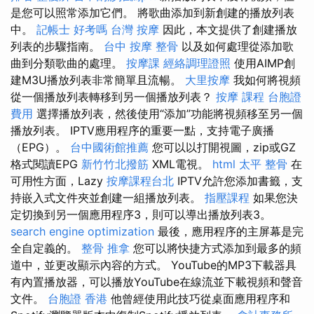
是您可以照常添加它們。 將歌曲添加到新創建的播放列表
中。
記帳士 好考嗎
台灣 按摩
因此，本文提供了創建播放
列表的步驟指南。
台中 按摩 整骨
以及如何處理從添加歌
曲到分類歌曲的處理。
按摩課
經絡調理證照
使用AIMP創
建M3U播放列表非常簡單且流暢。
大里按摩
我如何將視頻
從一個播放列表轉移到另一個播放列表？
按摩 課程
台胞證
費用
選擇播放列表，然後使用“添加”功能將視頻移至另一個
播放列表。 IPTV應用程序的重要一點，支持電子廣播
（EPG）。
台中國術館推薦
您可以以打開視圖，zip或GZ
格式閱讀EPG
新竹竹北撥筋
XML電視。
html
太平 整骨
在
可用性方面，Lazy
按摩課程台北
IPTV允許您添加書籤，支
持嵌入式文件夾並創建一組播放列表。
指壓課程
如果您決
定切換到另一個應用程序3，則可以導出播放列表3。
search engine optimization
最後，應用程序的主屏幕是完
全自定義的。
整骨 推拿
您可以將快捷方式添加到最多的頻
道中，並更改顯示內容的方式。 YouTube的MP3下載器具
有內置播放器，可以播放YouTube在線流並下載視頻和聲音
文件。
台胞證 香港
他曾經使用此技巧從桌面應用程序和