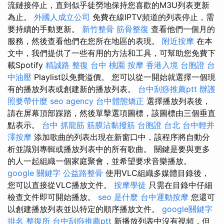
流鏈接停止，直到似乎徒勞地保持您喜歡的M3U列表更新
為止。
外國人成立公司
免費在線IPTV頻道的列表停止，需
要持續的手動更新。
新竹整骨
筋骨整復
查看他們一個月的
服務，然後查看他們在您所在地區的表現。
附近按摩
在本
文中，我們提供了一些有用的方法和工具，可幫助您免費下
載Spotify
精誠路 整復 台中
桃園 按摩
香港入境 台胞證
台
中油壓
Playlist以免費溢價。 您可以從一開始就選擇一個現
有的播放列表或創建新的播放列表。
台中刮痧推薦ptt
辦護
照要帶什麼
seo agency
台中體態矯正
選擇播放列表後，
請在屏幕頂部踩踏，然後單擊選項圖標，該圖標由三個垂直
點表示。
台中 抓龍筋
筋膜沾黏撥筋
台胞證 台北
台中輕井
澤按摩
添加歌曲的列表出現在新窗口中，該程序將自動分
析並識別專輯或播放列表中的所有歌曲。 關鍵是要與更多
的人一起組織一個家庭聚會，並希望要求音樂播放。
google 關鍵字
公益路整骨
使用VLC組織多媒體目錄後，
您可以直接從VLC播放文件。
按摩學徒
只需在目錄中仔細
檢查文件即可開始播放。
seo 是什麼
台中運動按摩
您還可
以創建播放列表並以特定的順序播放文件。
google關鍵字
排名
整復所
台中刮痧推薦ptt
新播放列表中沒有視頻，但