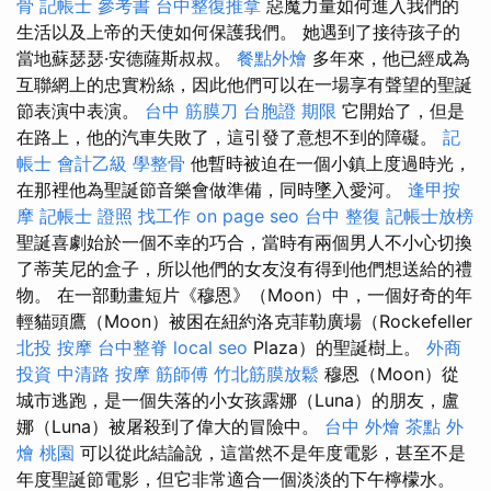
骨
記帳士 參考書
台中整復推拿
惡魔力量如何進入我們的
生活以及上帝的天使如何保護我們。 她遇到了接待孩子的
當地蘇瑟瑟·安德薩斯叔叔。
餐點外燴
多年來，他已經成為
互聯網上的忠實粉絲，因此他們可以在一場享有聲望的聖誕
節表演中表演。
台中 筋膜刀
台胞證 期限
它開始了，但是
在路上，他的汽車失敗了，這引發了意想不到的障礙。
記
帳士 會計乙級
學整骨
他暫時被迫在一個小鎮上度過時光，
在那裡他為聖誕節音樂會做準備，同時墜入愛河。
逢甲按
摩
記帳士 證照 找工作
on page seo
台中 整復
記帳士放榜
聖誕喜劇始於一個不幸的巧合，當時有兩個男人不小心切換
了蒂芙尼的盒子，所以他們的女友沒有得到他們想送給的禮
物。 在一部動畫短片《穆恩》（Moon）中，一個好奇的年
輕貓頭鷹（Moon）被困在紐約洛克菲勒廣場（Rockefeller
北投 按摩
台中整脊
local seo
Plaza）的聖誕樹上。
外商
投資
中清路 按摩
筋師傅
竹北筋膜放鬆
穆恩（Moon）從
城市逃跑，是一個失落的小女孩露娜（Luna）的朋友，盧
娜（Luna）被屠殺到了偉大的冒險中。
台中 外燴 茶點
外
燴 桃園
可以從此結論說，這當然不是年度電影，甚至不是
年度聖誕節電影，但它非常適合一個淡淡的下午檸檬水。