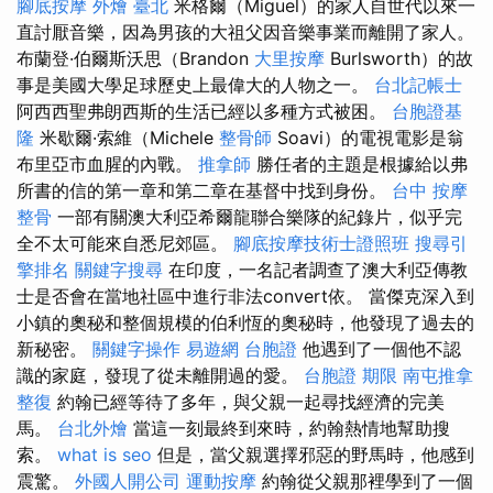
腳底按摩
外燴 臺北
米格爾（Miguel）的家人自世代以來一
直討厭音樂，因為男孩的大祖父因音樂事業而離開了家人。
布蘭登·伯爾斯沃思（Brandon
大里按摩
Burlsworth）的故
事是美國大學足球歷史上最偉大的人物之一。
台北記帳士
阿西西聖弗朗西斯的生活已經以多種方式被困。
台胞證基
隆
米歇爾·索維（Michele
整骨師
Soavi）的電視電影是翁
布里亞市血腥的內戰。
推拿師
勝任者的主題是根據給以弗
所書的信的第一章和第二章在基督中找到身份。
台中 按摩
整骨
一部有關澳大利亞希爾龍聯合樂隊的紀錄片，似乎完
全不太可能來自悉尼郊區。
腳底按摩技術士證照班
搜尋引
擎排名
關鍵字搜尋
在印度，一名記者調查了澳大利亞傳教
士是否會在當地社區中進行非法convert依。 當傑克深入到
小鎮的奧秘和整個規模的伯利恆的奧秘時，他發現了過去的
新秘密。
關鍵字操作
易遊網 台胞證
他遇到了一個他不認
識的家庭，發現了從未離開過的愛。
台胞證 期限
南屯推拿
整復
約翰已經等待了多年，與父親一起尋找經濟的完美
馬。
台北外燴
當這一刻最終到來時，約翰熱情地幫助搜
索。
what is seo
但是，當父親選擇邪惡的野馬時，他感到
震驚。
外國人開公司
運動按摩
約翰從父親那裡學到了一個