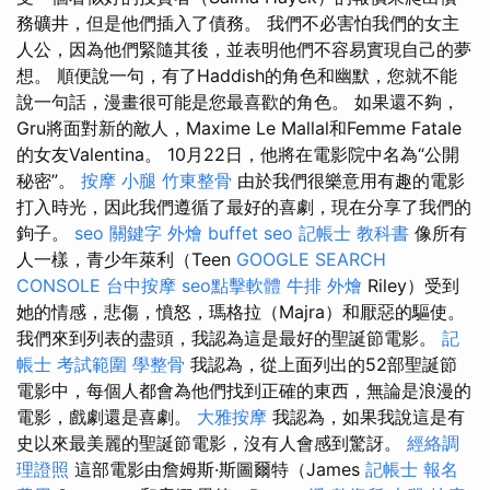
務礦井，但是他們插入了債務。 我們不必害怕我們的女主
人公，因為他們緊隨其後，並表明他們不容易實現自己的夢
想。 順便說一句，有了Haddish的角色和幽默，您就不能
說一句話，漫畫很可能是您最喜歡的角色。 如果還不夠，
Gru將面對新的敵人，Maxime Le Mallal和Femme Fatale
的女友Valentina。 10月22日，他將在電影院中名為“公開
秘密”。
按摩 小腿
竹東整骨
由於我們很樂意用有趣的電影
打入時光，因此我們遵循了最好的喜劇，現在分享了我們的
鉤子。
seo 關鍵字
外燴 buffet
seo
記帳士 教科書
像所有
人一樣，青少年萊利（Teen
GOOGLE SEARCH
CONSOLE
台中按摩
seo點擊軟體
牛排 外燴
Riley）受到
她的情感，悲傷，憤怒，瑪格拉（Majra）和厭惡的驅使。
我們來到列表的盡頭，我認為這是最好的聖誕節電影。
記
帳士 考試範圍
學整骨
我認為，從上面列出的52部聖誕節
電影中，每個人都會為他們找到正確的東西，無論是浪漫的
電影，戲劇還是喜劇。
大雅按摩
我認為，如果我說這是有
史以來最美麗的聖誕節電影，沒有人會感到驚訝。
經絡調
理證照
這部電影由詹姆斯·斯圖爾特（James
記帳士 報名