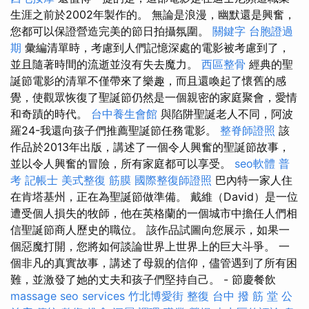
生涯之前於2002年製作的。 無論是浪漫，幽默還是興奮，
您都可以保證營造完美的節日拍攝氛圍。
關鍵字
台胞證過
期
彙編清單時，考慮到人們記憶深處的電影被考慮到了，
並且隨著時間的流逝並沒有失去魔力。
西區整骨
經典的聖
誕節電影的清單不僅帶來了樂趣，而且還喚起了懷舊的感
覺，使觀眾恢復了聖誕節仍然是一個親密的家庭聚會，愛情
和奇蹟的時代。
台中養生會館
與陷阱聖誕老人不同，阿波
羅24-我還向孩子們推薦聖誕節任務電影。
整脊師證照
該
作品於2013年出版，講述了一個令人興奮的聖誕節故事，
並以令人興奮的冒險，所有家庭都可以享受。
seo軟體
普
考 記帳士
美式整復 筋膜
國際整復師證照
巴內特一家人住
在肯塔基州，正在為聖誕節做準備。 戴維（David）是一位
遭受個人損失的牧師，他在英格蘭的一個城市中擔任人們相
信聖誕節商人歷史的職位。 該作品試圖向您展示，如果一
個惡魔打開，您將如何談論世界上世界上的巨大斗爭。 一
個非凡的真實故事，講述了母親的信仰，儘管遇到了所有困
難，並激發了她的丈夫和孩子們堅持自己。 - 節慶餐飲
massage
seo services
竹北博愛街 整復
台中 撥 筋 堂 公