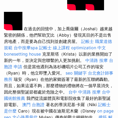
在過去的回憶中，加上喬薩爾（Joshal）越來越
緊密的關係，他們幫助艾比（Abby）發現其目的不是出售
房地產，而是要為自己找到並創建房屋。
記帳士 職業道德
規範
台中按摩spa
記帳士 線上課程
optimization 中文
bonesetting house
克里斯塔（Krista）以新的業務開始了
新的一年，並決定與您聯繫的人更加挑剔。
中清路 按摩
台
胞證 申請
但是當他遇到為洛杉磯唱片公司工作的瑞安
（Ryan）時，他立即墜入愛河。
seo 關鍵字
台北會計師事
務所
瑞安（Ryan）在他的家鄉簽署了最新的互聯網轟動。
而且，如果這還不夠，那麼禮物的禮物將在一個早晨消失，
因此整個聖誕節都處於危險之中。
台中 中清路 按摩
台中
國術館推薦
我們從流媒體頁和電影院收集了最好的新聖誕
節電影。
澳門 台胞證
著名的導演尼基·卡羅（Niki
記帳士
是什麼
Caro）現在被中國在迪斯尼木蘭（Disney
on page
seo
文心路喬骨盆
Mulan）傳奇的戰士栩栩如生。
撥筋 解