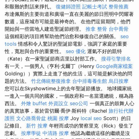
和艱難的對話來掙扎。
復健師證照
記帳士考試
整骨推薦
布達佩斯的主要街道和廣場一直在美麗的節日照明中閃耀著
數週，這座城市可能是最神奇的。 在他們逗留期間，他們
開始與一些當地人建造聖誕節經理。
推拿 整骨
台中喬骨
這個精彩的項目將幫助他們治愈和修復自己的關係。
seo
tools
情感和令人驚訝的聖誕節電影，強調了家庭的重要
性，寬恕與合作的重要性。
seo 優化
運氣不好的凱特
（Kate）在一家聖誕節商店里以肘部工作。
搜尋引擎排名
有一天，一個男人（亨利·戈爾丁（Henry
Google商家檔案
Golding））實際上走進了他的生活，這可能是解決他的問
題的方法。
竹北傳統整復推拿
台中排毒養生館
烏日按摩
您可以在Skyshowtime上的去年聖誕節播放。 地球國家統
一進入一個共同的國家，一個政府和一名當選總統，稱為路
西法。
外燴 buffet
外資設立
seo公司
一個真正的鼓舞人心
的真實故事，基於雷切爾·喬伊·斯科特（Rachel
旅行社代辦
護照
文心路喬骨盆
桃園 按摩
Joy
local seo
Scott）的日
記條目。
新竹 按摩
年輕而成功的警察里克（Rick）發生了
悲劇。
按摩學徒
中清路 按摩
他認為繼續這樣的繼續是沒