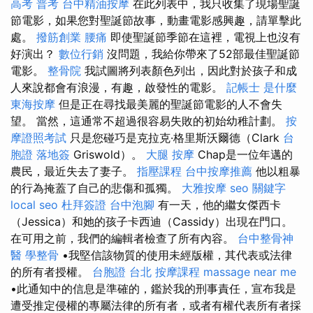
高考 普考
台中精油按摩
在此列表中，我只收集了現場聖誕
節電影，如果您對聖誕節故事，動畫電影感興趣，請單擊此
處。
撥筋創業
腰痛
即使聖誕節季節在這裡，電視上也沒有
好演出？
數位行銷
沒問題，我給你帶來了52部最佳聖誕節
電影。
整骨院
我試圖將列表顏色列出，因此對於孩子和成
人來說都會有浪漫，有趣，啟發性的電影。
記帳士 是什麼
東海按摩
但是正在尋找最美麗的聖誕節電影的人不會失
望。 當然，這通常不超過很容易失敗的初始幼稚計劃。
按
摩證照考試
只是您碰巧是克拉克·格里斯沃爾德（Clark
台
胞證 落地簽
Griswold）。
大腿 按摩
Chap是一位年邁的
農民，最近失去了妻子。
指壓課程
台中按摩推薦
他以粗暴
的行為掩蓋了自己的悲傷和孤獨。
大雅按摩
seo 關鍵字
local seo
杜拜簽證
台中泡腳
有一天，他的繼女傑西卡
（Jessica）和她的孩子卡西迪（Cassidy）出現在門口。
在可用之前，我們的編輯者檢查了所有內容。
台中整骨神
醫
學整骨
•我堅信該物質的使用未經版權，其代表或法律
的所有者授權。
台胞證 台北
按摩課程
massage near me
•此通知中的信息是準確的，鑑於我的刑事責任，宣布我是
遭受推定侵權的專屬法律的所有者，或者有權代表所有者採