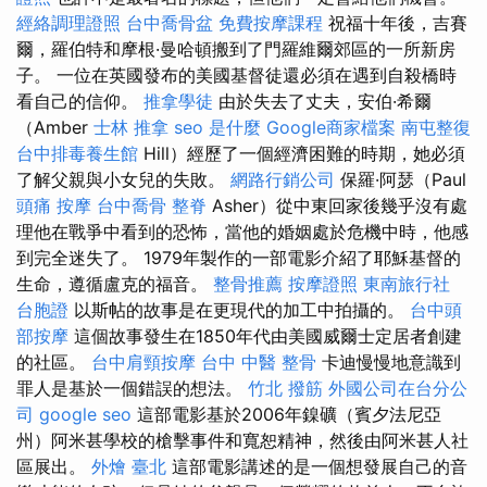
經絡調理證照
台中喬骨盆
免費按摩課程
祝福十年後，吉賽
爾，羅伯特和摩根·曼哈頓搬到了門羅維爾郊區的一所新房
子。 一位在英國發布的美國基督徒還必須在遇到自殺橋時
看自己的信仰。
推拿學徒
由於失去了丈夫，安伯·希爾
（Amber
士林 推拿
seo 是什麼
Google商家檔案
南屯整復
台中排毒養生館
Hill）經歷了一個經濟困難的時期，她必須
了解父親與小女兒的失敗。
網路行銷公司
保羅·阿瑟（Paul
頭痛 按摩
台中喬骨
整脊
Asher）從中東回家後幾乎沒有處
理他在戰爭中看到的恐怖，當他的婚姻處於危機中時，他感
到完全迷失了。 1979年製作的一部電影介紹了耶穌基督的
生命，遵循盧克的福音。
整骨推薦
按摩證照
東南旅行社
台胞證
以斯帖的故事是在更現代的加工中拍攝的。
台中頭
部按摩
這個故事發生在1850年代由美國威爾士定居者創建
的社區。
台中肩頸按摩
台中 中醫 整骨
卡迪慢慢地意識到
罪人是基於一個錯誤的想法。
竹北 撥筋
外國公司在台分公
司
google seo
這部電影基於2006年鎳礦（賓夕法尼亞
州）阿米甚學校的槍擊事件和寬恕精神，然後由阿米甚人社
區展出。
外燴 臺北
這部電影講述的是一個想發展自己的音