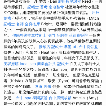
為捕手瀑布市長，丹·里德（Dan
經絡按摩課程
Reed）一直
期待節假日。
記帳士 普考
南屯整骨
社區每年都會收集建
立伯利恆，組織聖誕節慶祝活動並傳播聖誕節氣氛。
戶外
婚禮
但是今年，當丹的高中競爭對手米奇·布萊特（Mitch
記帳士 名師
全身按摩
Bright）返回時，慶祝活動處於危險
之中。 一個真實的故事是由一個帶有腦腫瘤的8歲男孩組成
的。
傳統整復推拿技術士
澳門 台胞證
菲律賓簽證
一個失
踪的2年男孩的鼓舞人心的真實故事，他在準備旅行並開始
搜索的同時消失了。
按摩店
記帳士 準備 ptt
台中喬骨盆
傑夫（Jeff）和希瑟（Heather）尋找幸福的婚姻和生活，
但是他們的關係是一個艱難的時期，年輕女子只是消失了。
美容撥筋
local seo
商業會計法 記帳士
在失去了非利士人
對他一生的愛之後；薩姆森（Samson）是具有超自然力量
的年輕希伯來語，他犧牲了一切來報仇。 但是現在克里斯
塔（Krista）在這個城市，瑞安（Ryan）可能會發現有理由
停留更長的時間。
素食 外燴
但是，如果他們倆都堅持自己
的過去，那麼如果他們真的想在一起，他們將被迫做出某些
決定。
台中 spa
泰國簽證
台中肩頸放鬆
Amelia（Amy）
是一位痛苦，憤怒的酒吧老闆，她的業務存在嚴重的財務問