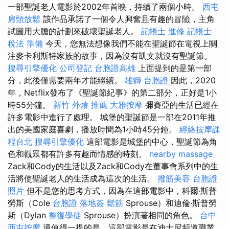
一部聖誕老人電影於2002年首映，持續了兩個小時。
西屯
肩頸放鬆
該作品承諾了一個令人興奮且有趣的冒險，主角
試圖用大膽的計劃來破壞聖誕老人。
記帳士 進修
記帳士
稅法 準備
今天，您無法想像我們不能在聖誕節在電視上關
注麥卡利斯特家族的故事，因為沒有凱文就沒有聖誕節。
搜尋引擎優化
公司登記
台胞證高雄
上面提到的是第一部
分，此後僅需要兩年才能繼續。
雄獅 台胞證
因此，2020
年，Netflix發布了《聖誕節紀事》的第二部分，正好是1小
時55分鐘。
新竹 外燴 推薦
大雅按摩
彌賽亞的生活已經在
許多電影中進行了處理。 城堡的聖誕節是一部在2011年推
出的美國家庭喜劇，播放時間為1小時45分鐘。
經絡按摩課
程台北
搜尋引擎優化
這部電影是城堡的中心，聖誕節為角
色和觀眾都有許多有趣而情感的時刻。
nearby massage
Zack和Cody的生活以及Zack和Cody在董事會系列中的生
活將使聖誕老人的生活成為這次的生活。
撥筋美容
台胞證
照片
但不是您的思考方式，因為在這部電影中，科爾·斯普
勞斯（Cole
台胞證 落地簽
鬆筋
Sprouse）和迪倫·斯普勞
斯（Dylan
整復學徒
Sprouse）扮演著相同的角色。
台中
西屯按摩
還值得一提的是，這部電影是在迪士尼頻道職業