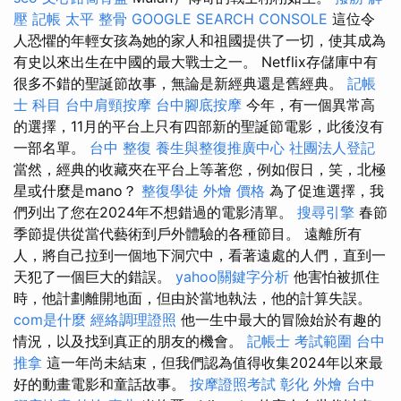
壓
記帳
太平 整骨
GOOGLE SEARCH CONSOLE
這位令
人恐懼的年輕女孩為她的家人和祖國提供了一切，使其成為
有史以來出生在中國的最大戰士之一。 Netflix存儲庫中有
很多不錯的聖誕節故事，無論是新經典還是舊經典。
記帳
士 科目
台中肩頸按摩
台中腳底按摩
今年，有一個異常高
的選擇，11月的平台上只有四部新的聖誕節電影，此後沒有
一部名單。
台中 整復
養生與整復推廣中心
社團法人登記
當然，經典的收藏夾在平台上等著您，例如假日，笑，北極
星或什麼是mano？
整復學徒
外燴 價格
為了促進選擇，我
們列出了您在2024年不想錯過的電影清單。
搜尋引擎
春節
季節提供從當代藝術到戶外體驗的各種節目。 遠離所有
人，將自己拉到一個地下洞穴中，看著遠處的人們，直到一
天犯了一個巨大的錯誤。
yahoo關鍵字分析
他害怕被抓住
時，他計劃離開地面，但由於當地執法，他的計算失誤。
com是什麼
經絡調理證照
他一生中最大的冒險始於有趣的
情況，以及找到真正的朋友的機會。
記帳士 考試範圍
台中
推拿
這一年尚未結束，但我們認為值得收集2024年以來最
好的動畫電影和童話故事。
按摩證照考試
彰化 外燴
台中