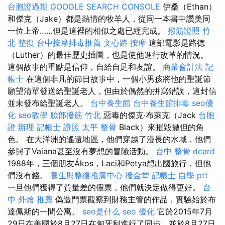
台胞證過期
GOOGLE SEARCH CONSOLE
伊桑（Ethan）
和傑克（Jake）都是熱情的牧羊人，從同一本書中讚美同
一位上帝……但是這裡的相似之處已經完成。
撥筋證照
竹
北 整復
台中按摩排毒推薦
文心路 按摩
這部電影是路德
（Luther）的最佳歷史插圖，也是使他進行改革的情況。
這個故事的重點是信仰，自給自足和友誼。
商業會計法 記
帳士
在這個非凡的節日故事中，一個小男孩將他的聖誕節
願望清單發送給聖誕老人，但由於偶然的拼寫錯誤，這封信
並未發布給聖誕老人。
台中養生館
台中養生館排毒
seo優
化
seo教學
臉部撥筋 竹北
惡毒的傑克·布萊克（Jack
台胞
證 辦理
記帳士 證照
太平 整骨
Black）來摧毀撒但的角
色。 在大洋洲的遙遠地區，他們穿越了漫長的水域，他們
參與了Vaiana甚至沒有夢想的冒險活動。
台中 整骨 dcard
1988年，三個朋友Ákos，Laci和Petya想出國旅行，但他
們沒有錢。
養生與整復推廣中心
撥金堂
記帳士 自學 ptt
一旦他們獲得了質量差的假票，他們就決定做得更好。
台
中 外燴 推薦
偽造門票觀察到財務主管的作品，實驗始於布
達佩斯的一間公寓。
seo是什么
seo 優化
它於2015年7月
29日在美國於8月27日在匈牙利進行了同步，並於8月27日