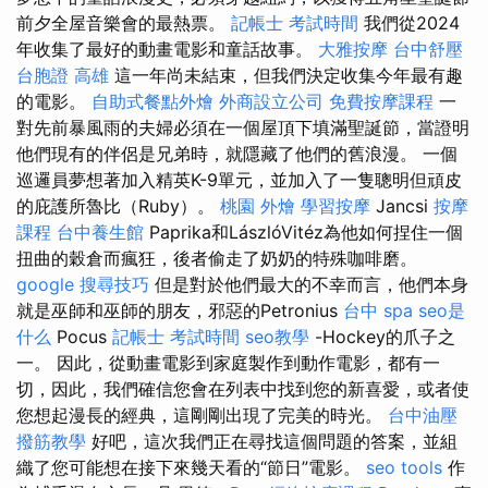
前夕全屋音樂會的最熱票。
記帳士 考試時間
我們從2024
年收集了最好的動畫電影和童話故事。
大雅按摩
台中舒壓
台胞證 高雄
這一年尚未結束，但我們決定收集今年最有趣
的電影。
自助式餐點外燴
外商設立公司
免費按摩課程
一
對先前暴風雨的夫婦必須在一個屋頂下填滿聖誕節，當證明
他們現有的伴侶是兄弟時，就隱藏了他們的舊浪漫。 一個
巡邏員夢想著加入精英K-9單元，並加入了一隻聰明但頑皮
的庇護所魯比（Ruby）。
桃園 外燴
學習按摩
Jancsi
按摩
課程
台中養生館
Paprika和LászlóVitéz為他如何捏住一個
扭曲的穀倉而瘋狂，後者偷走了奶奶的特殊咖啡磨。
google 搜尋技巧
但是對於他們最大的不幸而言，他們本身
就是巫師和巫師的朋友，邪惡的Petronius
台中 spa
seo是
什么
Pocus
記帳士 考試時間
seo教學
-Hockey的爪子之
一。 因此，從動畫電影到家庭製作到動作電影，都有一
切，因此，我們確信您會在列表中找到您的新喜愛，或者使
您想起漫長的經典，這剛剛出現了完美的時光。
台中油壓
撥筋教學
好吧，這次我們正在尋找這個問題的答案，並組
織了您可能想在接下來幾天看的“節日”電影。
seo tools
作