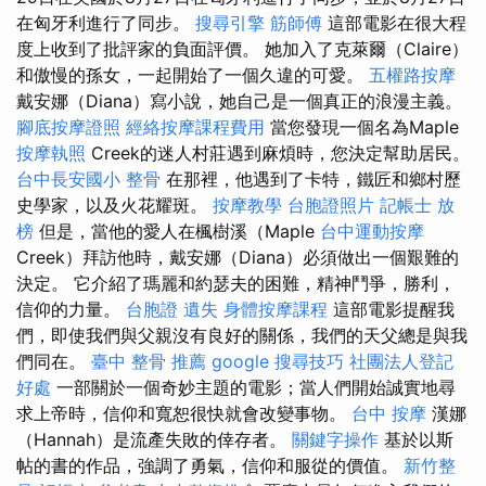
在匈牙利進行了同步。
搜尋引擎
筋師傅
這部電影在很大程
度上收到了批評家的負面評價。 她加入了克萊爾（Claire）
和傲慢的孫女，一起開始了一個久違的可愛。
五權路按摩
戴安娜（Diana）寫小說，她自己是一個真正的浪漫主義。
腳底按摩證照
經絡按摩課程費用
當您發現一個名為Maple
按摩執照
Creek的迷人村莊遇到麻煩時，您決定幫助居民。
台中長安國小 整骨
在那裡，他遇到了卡特，鐵匠和鄉村歷
史學家，以及火花耀斑。
按摩教學
台胞證照片
記帳士 放
榜
但是，當他的愛人在楓樹溪（Maple
台中運動按摩
Creek）拜訪他時，戴安娜（Diana）必須做出一個艱難的
決定。 它介紹了瑪麗和約瑟夫的困難，精神鬥爭，勝利，
信仰的力量。
台胞證 遺失
身體按摩課程
這部電影提醒我
們，即使我們與父親沒有良好的關係，我們的天父總是與我
們同在。
臺中 整骨 推薦
google 搜尋技巧
社團法人登記
好處
一部關於一個奇妙主題的電影；當人們開始誠實地尋
求上帝時，信仰和寬恕很快就會改變事物。
台中 按摩
漢娜
（Hannah）是流產失敗的倖存者。
關鍵字操作
基於以斯
帖的書的作品，強調了勇氣，信仰和服從的價值。
新竹整