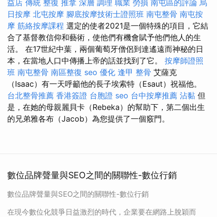
益店 傳統 整復 推拿 深層 調理 職業 勞損 南屯區的評論
烏
日按摩
北屯按摩
腳底按摩技術士證照班
南屯整骨
南屯按
摩
筋絡按摩課程
選定的使者2021是一個特殊的項目，它結
合了基督教信仰和藝術，使他們有機會賦予他們他人的生
活。 在17世紀中葉，兩個葡萄牙僧侶到達遙遠而神秘的日
本，在當地人口中傳播上帝的話並找到了它。
按摩師證照
班
南屯整骨
南區整復
seo 優化
逢甲 整骨
艾薩克
（Isaac）有一天呼籲他的長子埃索特（Esaut）祝福他。
台北整骨推薦
香港簽證 台胞證
seo
台中按摩推薦
沾黏
但
是，在她的母親麗貝卡（Rebeka）的幫助下，第二個出生
的兄弟雅各布（Jacob）為您提供了一個竅門。
數位品牌聲量與SEO之間的關聯性-數位行銷
數位品牌聲量與SEO之間的關聯性-數位行銷
在現今數位化競爭日益激烈的時代，企業要在網路上脫穎而