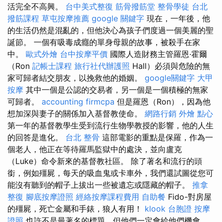
活完全不高興。
台中美式整復
筋骨撥筋堂
整骨學徒
台北
撥筋課程
草屯按摩推薦
google 關鍵字
現在，一年後，他
的生活仍然是混亂的，但他決心為孩子們度過一個美麗的聖
誕節。 一個有吸毒成癮的單身母親的故事，被殺手在家
中。
歐式外燴
台中按摩平價
國際人造財務主管羅恩·霍爾
（Ron
記帳士課程
旅行社代辦護照
Hall）必須與危險的無
家可歸者結交朋友，以挽救他的婚姻。
google關鍵字
大甲
按摩
其中一個是公認的交易者，另一個是一個積極的無家
可歸者。
accounting firmcpa
但是羅恩（Ron），因為他
想加深與妻子的關係加入基督教使命。
網路行銷
外燴 點心
第一年的基督教學生受到流行生物學教授的影響，他的人生
的回答是進化。
台北 整骨
這部電影的重點是保羅，作為一
個老人，他正在等待羅馬監獄中的處決，並向盧克
（Luke）命令新來的基督教社區。 除了著名和流行的頭
銜，例如殭屍，每天的吸血鬼或卡車外，我們還試圖從您可
能沒有聽到的帽子上拔出一些被遺忘或隱藏的帽子。
推拿
整復
腳底按摩證照
經絡按摩課程費用
自助餐
Fido-對房屋
的殭屍，死亡金屬和手錶，狼人有用！
klook 台胞證
按摩
證照
也許不是最著名的標題，但他們一定會給他們機會。