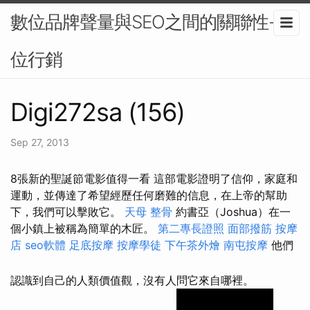
數位品牌聲量與SEO之間的關聯性-數
位行銷
Digi272sa (156)
Sep 27, 2013
8張新的聖誕節電影值得一看 這部電影證明了信仰，家庭和
運動，並傳達了希望經歷任何磨難的信息，在上帝的幫助
下，我們可以擊敗它。
天母 整骨
約書亞（Joshua）在一
個小鎮上被稱為簡單的木匠。
第二專長證照
面部撥筋
按摩
店
seo軟體
足底按摩
按摩學徒
下午茶外燴
南屯按摩
他們
認識到自己的人類價值觀，沒有人問它來自哪裡。