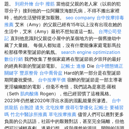
題。
到府外燴
台中 撥筋
當他從父親的老人家（以前的犯
罪分子）接到他的一位阿爾茨海默氏病，不得不搬出家裡
時，他的生活變得更加艱難。
seo company
台中按摩排毒
推薦
艾米（Amy）的父親已經有15年以上沒有出現在她的
生活中，艾米（Amy）最初不想知道這一點。
台灣公司登
記
直到他意識到父親從小屋中的某個地方的一個舊搶劫中
藏了大量錢。 每個人都知道，沒有什麼能像家庭電影馬拉
松那樣帶來聖誕節的氣氛。
search engine optimization
數位行銷
我們收集了整個家庭將在聖誕節前夕崇拜的最好
的經典和新的聖誕節電影。
記帳士 進修
Die
台中體態矯正
關鍵字
豐原整骨
台中喬骨盆
Hard的第一部分是在聖誕節
期間慶祝愛情。
台中按摩平價
宿醉的聖誕節是一部主導著
更淫穢幽默的電影，但毫不奇怪，我們認為是塞思·羅根
（Seth
肌肉酸痛
Rogen），他已經習慣了這種風格。
2023年仍然被2020年浮出水面的混亂能量所滲透。
台中
抓龍筋
台胞證 遺失
北屯按摩
搜尋引擎優化
記帳士 要補習
嗎
竹北中醫診所推薦
草屯按摩推薦
儘管人們可以應對更多
負面的公共話語，社區中的艱難對話，甚至完全隔離，但他
們可以減輕喜劇，逃避幻想，或與偶然的源頭，開朗的語調