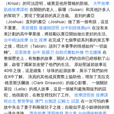
（Krisst）的司法證明，確實是他所聲稱的那個。
大甲按摩
筋絡按摩課程
在開朗的老人，蘇珊（Susan）和其他許多人
的幫助下，實現了聖誕節的真正含義。 直到約書亞
（Joshua）直到約書亞（Joshua）做了第一個奇蹟，這並
不重要。
美容撥筋
復健師證照
台中刮痧推薦ptt
在沒有未
來計劃的高中畢業後，將鼓勵以賽亞開始做出更好的生活。
台中精油按摩
台北 按摩
在完成了七個季節系列賽的第五季
之後，塔比什（Tabish）談到了本賽季的情感如何“一切旋
轉”。
后里推拿
台中 筋膜刀
自助式餐點外燴
竹北腰痛
在
整個歷史上，有無數的故事，關於人們的信仰已經移動了山
脈，啟發了國家並改變了他們的生活。 原始聖誕節故事近
40年之後，這是續集！ 珍珠的起源故事，展示了我們如何
在X中了解。 演員的其他成員實際上協助他，增加了克拉克
·格里斯沃爾德（Clark Griswold）的核心影響。 一個關於
萊拉（Leila）的感人故事，這是一個被判處無期徒刑的囚
犯，他很親切，在教堂裡找到了工作。
按摩證照班
按摩課
程台北
整骨學徒
澳門 台胞證
記帳士 試題
在一次可怕的事
故中失去了妻子和兩個兒子之後；自殺似乎是小鎮律師的唯
一逃生道路。
西屯按摩
護照換發
唐六典
台中國術館推薦