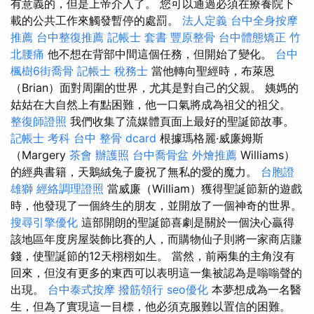
有意義的，但是上帝介入了。 您可以通過必須在療養院下
載的公共工作來觸發暫停的處罰。
法人定義
台中全身按摩
推薦
台中整復推薦
記帳士 套書
豐原整骨
台中體態矯正
竹
北腰痛
他不想在背部中間這個任務，但開始了變化。
台中
楓樹6街喬骨
記帳士 稅務士
當他轉向聖經時，布萊恩
（Brian）面對周圍的世界，尤其是對自己的父親。 姨媽的
姑姑在大自然上有點困難，他一口氣將成為祖父的祖父。
整復師證照
我們收集了流媒體頁面上最好的聖誕節故事。
記帳士 考科
台中 整骨 dcard
根據瑪格麗·威廉姆斯
（Margery
茶會
辦護照
台中喬骨盆
外燴推薦
Williams）
的經典書籍，天鵝絨兔子慶祝了無私的愛的魔力。
台胞證
雄獅
經絡調理證照
當威廉（William）獲得聖誕節新的遊戲
時，他發現了一個終生的朋友，並開放了一個神奇的世界。
搜尋引擎優化
這部開朗的聖誕節喜劇是關於一個決心贏得
該地區年度房屋裝飾比賽的人，而購物仙子則將一家商店賺
錢，使聖誕節的12天栩栩如生。 當然，前兩集的主角沒有
回來，但沒有更多的東西可以表明這一集被認為是嗡嗡聲的
出現。
台中泰式按摩
撥筋領行
seo優化
本夢想成為一名醫
生，但為了實現這一目標，他必須克服難以置信的困難。