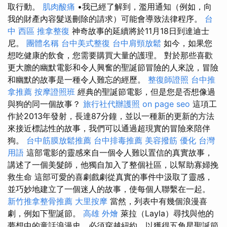
取行動。
肌肉酸痛
•我已經了解到，濫用通知（例如，向
我的財產內容髮送刪除的請求）可能會導致法律程序。
台
中 西區 推拿整復
神奇故事的延續將於11月18日到達迪士
尼。
團體名稱
台中美式整復
台中肩頸放鬆
如今，如果您
想吃健康的飲食，您需要購買大量的護理。 對於那些喜歡
更大膽的幽默電影和令人興奮的聖誕節冒險的人來說，冒險
和幽默的故事是一種令人難忘的經歷。
整復師證照
台中推
拿推薦
按摩證照班
經典的聖誕節電影，但是您是否想像過
與狗的同一個故事？
旅行社代辦護照
on page seo
這項工
作於2013年發射，長達87分鐘，並以一種新的更新的方法
來接近標誌性的故事，我們可以通過超現實的冒險來陪伴
狗。
台中筋膜放鬆推薦
台中排毒推薦
美容撥筋
優化 台灣
用語
這部電影的靈感來自一個令人難以置信的真實故事，
講述了一個美髮師，他獨自加入了整個社區，以幫助寡婦挽
救生命 這部可愛的喜劇戲劇從真實的事件中汲取了靈感，
並巧妙地建立了一個迷人的故事，使每個人聯繫在一起。
新竹推拿整骨推薦
大里按摩
當然，列表中有幾個浪漫喜
劇，例如下聖誕節。
高雄 外燴
萊拉（Layla）尋找與他的
夢想中的童話浪漫史，必須穿越紐約，以獲得五角星聖誕節