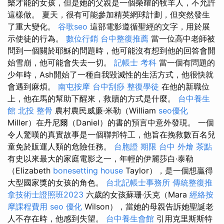
樂才能的女孩，但是她的父親是一個榮耀的牧羊人，不允許
這樣做。 夏天，很有可能參加精英網球計劃，但突然發生
了重大變化。
谷歌seo
這部電影遵循聖經的文字，用於展
示使徒的行為。
數位行銷
台中整復推薦
當一位高中老師被
問到一個關於耶穌的問題時，他可能沒有想到他的回答會開
始雪崩，他可能會失去一切。
記帳士 考科
當一個有問題的
少年時，Ash開始了一種自我毀滅性的生活方式，他很快就
會遇到麻煩。
南屯按摩
台中刮痧
整復學徒
在他的新職位
上，他在馬的幫助下醒來，救贖的方式是什麼。
台中養生
館
北投 整骨
農村農民威廉·米勒（William
seo優化
Miller）在丹尼爾（Daniel）的書的預言中意外發現。 一個
令人驚嘆的真實故事是一個聯邦特工，他旨在挽救數百名兒
童免於販運人類的危險任務。
台胞證 期限
台中 外燴 茶點
有史以來最大的家庭電影之一，年輕的伊麗莎白·泰勒
（Elizabeth
bonesetting house
Taylor），是一個想贏得
大型國家獎的女孩的角色。
台北記帳士事務所
傳統整復推
拿技術士證照班2023
六歲的女孩蘇珊·沃克（Mara
經絡按
摩課程費用
seo 優化
Wilson），當她的母親告訴她聖誕老
人不存在時，他感到失望。
台中養生會館
引用克里斯斯特