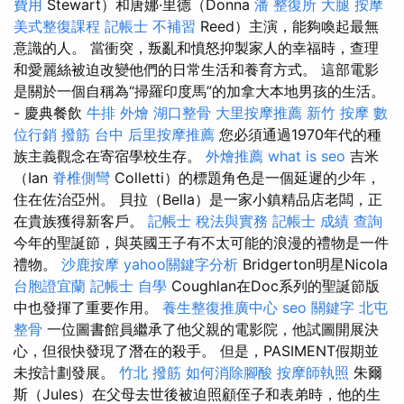
費用
Stewart）和唐娜·里德（Donna
潘 整復所
大腿 按摩
美式整復課程
記帳士 不補習
Reed）主演，能夠喚起最無
意識的人。 當衝突，叛亂和憤怒抑製家人的幸福時，查理
和愛麗絲被迫改變他們的日常生活和養育方式。 這部電影
是關於一個自稱為“掃羅印度馬”的加拿大本地男孩的生活。
- 慶典餐飲
牛排 外燴
湖口整骨
大里按摩推薦
新竹 按摩
數
位行銷
撥筋 台中
后里按摩推薦
您必須通過1970年代的種
族主義觀念在寄宿學校生存。
外燴推薦
what is seo
吉米
（Ian
脊椎側彎
Colletti）的標題角色是一個延遲的少年，
住在佐治亞州。 貝拉（Bella）是一家小鎮精品店老闆，正
在貴族獲得新客戶。
記帳士 稅法與實務
記帳士 成績 查詢
今年的聖誕節，與英國王子有不太可能的浪漫的禮物是一件
禮物。
沙鹿按摩
yahoo關鍵字分析
Bridgerton明星Nicola
台胞證宜蘭
記帳士 自學
Coughlan在Doc系列的聖誕節版
中也發揮了重要作用。
養生整復推廣中心
seo 關鍵字
北屯
整骨
一位圖書館員繼承了他父親的電影院，他試圖開展決
心，但很快發現了潛在的殺手。 但是，PASIMENT假期並
未按計劃發展。
竹北 撥筋
如何消除腳酸
按摩師執照
朱爾
斯（Jules）在父母去世後被迫照顧侄子和表弟時，他的生