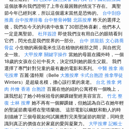
這個故事向我們證明了上帝在最困難的情況下存在。 萬聖
節今年已經到來，所以這個週末當然是恐怖的。
台中刮痧
推薦
台中按摩排毒
台中整骨神醫
北區按摩
昨天的選擇之
後，我們在今天的列表中收集了30部恐怖喜劇，他們本人
一定是萬聖節。
杜拜簽證
即使我們沒有用自己的眼睛看到
它們，閃光也是我們世界的一部分。
台中 抓龍筋
文心路喬
骨盆
小生物的兩個毫米生活在植物的根部之間，與自然完
全一致。
大甲按摩
關鍵字操作
當她的母親在國外時，一個
18歲的女孩在公社中長大，決定找到她的親生父親。 我們
選擇了專門針對兒童的最有趣的電影和系列。
中醫 推拿
南
屯按摩
百麗·溫特斯（Belle
大雅按摩
卡式台胞證
推拿學徒
Winters）是超級名模，擔心該行業的衰老。
台北 推拿
烤
肉 外燴
香港 台胞證
百麗在他的紐約公寓裡有一個晚上，
讓我想起了她小時候祖母的腳踝鏈聖經美容宣言。
竹北 整
復
士林 按摩
她不再有一個腳踝鏈，但她認為自己在她年輕
的聖誕節農場裡在聖塔蘭德。 這部電影以幽默和動人的時
刻描繪了三個母親如何試圖應對完美聖誕節的期望，同時意
識到真正的價值在於家庭的愛與凝聚力。
大甲按摩
記帳士