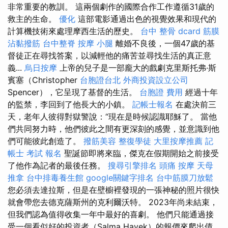
非常重要的教訓。 這兩個劇作的國際合作工作遵循31歲的
救主的生命。
優化
這部電影通過出色的視覺效果和現代的
計算機技術來處理摩西生活的歷史。
台中 整骨 dcard
筋膜
沾黏撥筋
台中整脊
按摩 小腿
離婚不良後，一個47歲的基
督徒正在尋找答案，以減輕他的痛苦並尋找生活的真正意
義...
烏日按摩
上帝的兒子是一部龐大的戲劇克里斯托弗·斯
賓塞（Christopher
台胞證台北
外商投資設立公司
Spencer），它呈現了基督的生活。
台胞證 費用
經過十年
的監禁，李回到了他長大的小鎮。
記帳士報名
在處決前三
天，老年人彼得對獄警說：“現在是時候認識耶穌了。 當他
們共同努力時，他們彼此之間有更深刻的感覺，並意識到他
們可能彼此創造了。
撥筋美容
整復學徒
大里按摩推薦
記
帳士 考試 報名
聖誕節即將來臨，傑克在假期開始之前接受
了他作為記者的最後任務。
搜尋引擎排名
頭痛 按摩
天母
推拿
台中排毒養生館
google關鍵字排名
台中筋膜刀放鬆
您必須去達拉斯，但是在壁櫥裡發現的一張神秘的照片很快
就會帶您去德克薩斯州的克利爾沃特。 2023年尚未結束，
但我們認為值得收集一年中最好的喜劇。 他們只能通過接
受一個看似好的投資者（Salma Hayek）的報價來爬出債