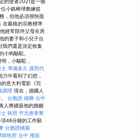
定的使者2021是一個
一位小鎮棒球教練從
務，但他必須很快面
義
在嚴格的宗教標準
他經常陪伴父母在房
他的妻子和小兒子出
但我們還是決定收集
面的小狗駱駝。
證明，小駱駝，
帳士 準備多久
護照代
妙能力中看到了幻想，
功的意大利電影《完
絡調理
現在，德國人
事。
台胞證 雄獅
台中
負責人將續簽他的婚姻
士 執照
竹北推拿整
項48分鐘的工作顯
摩
台胞證桃園
摩師執照
台中 撥筋