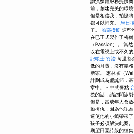
謝流媒體服務提供商
前，創建完美的環
但是相信我，拍攝將
都可以補充。
烏日
了。
臉部撥筋
這些狗
在已正式製作了梅爾·
（Passion）
以在電視上或不久的
記帳士 簽證
每週都
低的月費，沒有義務
新家。 惠林頓（We
計劃成為聖誕節，甚
章中。 - 中式餐點
歡的話，請訪問該製作
但是，當成年人會放
動復仇，因為他認
這使他的小鎮帶來
孩子必須解決此案
期望田園詩般的續