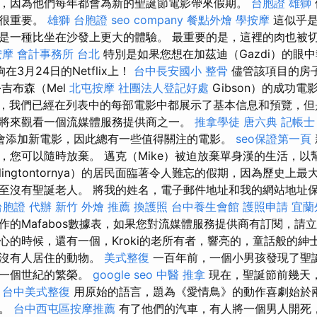
，因為他們每年都會為新的聖誕節電影帶來假期。
台胞證 雄獅
境很重要。
雄獅 台胞證
seo company
餐點外燴
學按摩
這似乎是
是一種比坐在沙發上更大的體驗。 最重要的是，這裡的肉也被
按摩
會計事務所 台北
特別是如果您想在加茲迪（Gazdi）的眼
在3月24日的Netflix上！
台中長安國小 整骨
儘管該項目的房
吉布森（Mel
北屯按摩
社團法人登記好處
Gibson）的成功電
。 當然，我們已經在列表中的每部電影中都展示了基本信息和預覽，
將來觀看一個流媒體服務提供商之一。
推拿學徒
唐六典
記帳士
會添加新電影，因此總有一些值得關注的電影。
seo保證第一頁
，您可以隨時放棄。 邁克（Mike）被迫放棄單身漢的生活，以
llingtontornya）的居民面臨著令人難忘的假期，因為歷史上
至沒有聖誕老人。 將我的姓名，電子郵件地址和我的網站地址
台胞證 代辦
新竹 外燴 推薦
換護照
台中養生會館
護照申請
宜蘭
的Mafabos數據表，如果您對流媒體服務提供商有訂閱，請立即單
心的時候，還有一個，Kroki的老所有者，響亮的，童話般的紳
為沒有人居住的動物。
美式整復
一百年前，一個小男孩發現了聖
了一個世紀的繁榮。
google seo
中醫 推拿
現在，聖誕節前幾天
。
台中美式整復
用原始的語言，題為《愛情鳥》的動作喜劇始於
集。
台中西屯區按摩推薦
有了他們的汽車，有人將一個男人開死