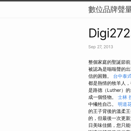
數位品牌聲量
Digi272
Sep 27, 2013
整個家庭的聖誕節前
被認為是嗡嗡聲的
信的困難。
台中泰
都是熱情的牧羊人，
是路德（Luthe
成一個怪物。
士林 
中犧牲自己。
明道
的王子背後的溫柔
的，但最後一次更新
日美味佳餚，您只能