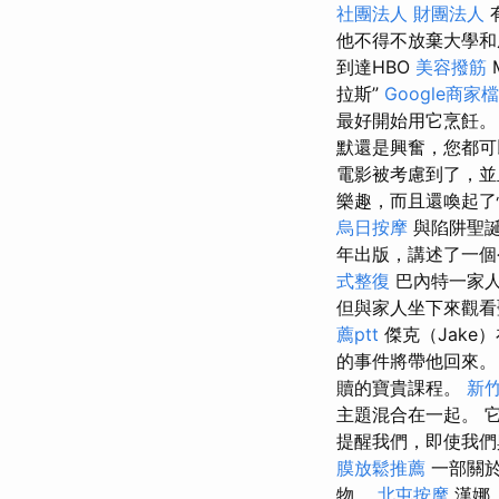
社團法人 財團法人
他不得不放棄大學和
到達HBO
美容撥筋
拉斯”
Google商家
最好開始用它烹飪
默還是興奮，您都可
電影被考慮到了，並
樂趣，而且還喚起了
烏日按摩
與陷阱聖誕
年出版，講述了一個
式整復
巴內特一家人
但與家人坐下來觀看
薦ptt
傑克（Jak
的事件將帶他回來
贖的寶貴課程。
新竹
主題混合在一起。 
提醒我們，即使我們
膜放鬆推薦
一部關於
物。
北屯按摩
漢娜（