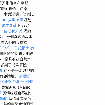
並安排他坐在車裡，
寧靜的禮物，伊桑
見面，事實證明，他們比
ptt
大里按摩
穆恩
 成本會計
Plaza）
友。
自助餐外燴
憑藉
考。 一個真實的故事
鼓舞人心的真實故
CONSOLE
記帳士 參
一個艱難的時期，年輕
n）是具有超自然力
角參與了特殊冒險，
薦
這不是一部典型的
的有趣體驗。
身體按
證 雄獅
記帳士 補習
術邁克（Magic
摩
愛情線程也不能錯
學徒
珍惜新聞夢的
比新娘更興奮地開設