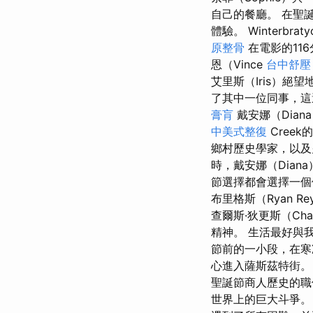
自己的餐廳。 在聖
體驗。 Winterbr
原整骨
在電影的11
恩（Vince
台中舒壓
艾里斯（Iris）
了其中一位同事，這
膏肓
戴安娜（Dia
中美式整復
Cree
鄉村歷史學家，以
時，戴安娜（Dian
節選擇都會選擇一個
布里格斯（Ryan 
查爾斯·狄更斯（Char
精神。 生活最好與
節前的一小段，在寒冷
心進入薩斯茲特街。
聖誕節商人歷史的
世界上的巨大斗爭