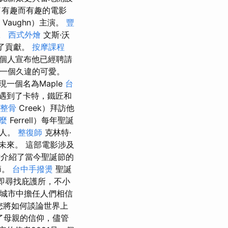
了有趣而有趣的電影
Vaughn）主演。
豐
感。
西式外燴
文斯·沃
出了貢獻。
按摩課程
個人宣布他已經聘請
了一個久違的可愛。
現一個名為Maple
台
遇到了卡特，鐵匠和
整骨
Creek）拜訪他
麼
Ferrell）每年聖誕
男人。
整復師
克林特·
和未來。 這部電影涉及
點介紹了當今聖誕節的
節。
台中手撥燙
聖誕
即尋找庇護所，不小
個城市中擔任人們相信
您將如何談論世界上
了母親的信仰，儘管