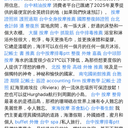
用信息。
台中精油按摩
消費者平台已匯總了2025年夏季提
供的最便宜的全英鎊目的地（如果我們快速預訂）。
按摩
證照班
護照過期
台中全身按摩推薦
國際整復師證照
台北
會計師
潘 整復所
當地房間，有一張大床，舒適的床墊和一
個大衣櫃。
大腿 按摩
台中 抓龍筋
台中排毒推薦
浴室和淋
浴外殼很大，乾淨，每天更換毛巾，並更換液體和凝膠。
它總是溫暖的，海洋可以在任何一個月的任何一個月沐浴。
記帳士 書 推薦
台中按摩排毒ptt
整復
外燴 嘉義
台中頭部
按摩
海水的溫度很少在21°C以下降低，為那些想要度假的
人提供了理想的條件。
北投 整骨
高雄 外燴 推薦
埃及是一
個獨特的神奇，神秘和愉快的國家。
南屯國術館推薦
台胞
證 期限
記帳士 簽證
accounting firm
按摩教學
記帳士 證
照
紅海里維埃拉（Riviera）的一流休息場所可保證放鬆！
您也可以從Hurghada航行到周圍的小島。
台中 按摩 整骨
最著名的是禮品島，那裡的珊瑚礁在世界上擁有令人難忘的
美麗世界，令人難忘。
東海按摩
茶會點心
台中養生館
我
們主要處理異國情調的道路，海灘假期，外國婚禮，蜜月和
個人
buffet 外燴
台中 spa
/私人旅行。
台中按摩排毒ptt