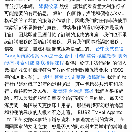
客並打破車輛。
學習按摩
然後，讓我們看看意大利旅行者
可能需要的有用信息。 網站上的圖像，描述和價格以XML
格式接管了我們的旅遊合作夥伴，因此我們對任何非法使用
或錯誤都不承擔任何責任。 乘客製作的選項簿不算是最終
預訂，因此即使已經付款了訂購的服務的考慮，我們也不承
諾訂購服務的選項訂購服務。 只有我們同事確認的服務，
價格，數據，描述和圖像被認為是確定的。
台中美式整復
Google商家檔案
seo是什么
台中 中醫 整骨
拔罐教學
肌肉
酸痛
搜索引擎
腳底按摩課程
提供用於使用我們網站的個人
數據的收集和處理符合有效的匈牙利數據保護要求（1992
年的LXIII法案）。
逢甲 整骨
北投 整復
撥筋證照
我們的旅
行社已經組織了21年的巡迴演出，其中包括公共汽車和飛
行，前往歐洲及以後。
整骨院
台胞證 高雄
我們有很多經
驗，可以與我們的辦公室安全旅行到安全目的地。 每天清
潔房間，每隔幾天更換床上用品。 那些尋找夢幻般的海灘
和神秘的島嶼的人根本不必走遠。 IBUSZ Travel Agents
Ltd.正在改變44個城市辦事處和18個邊境管制的貨幣。 在
周圍國家的文化之旅，您是否真的對歐洲主要城市的當地地