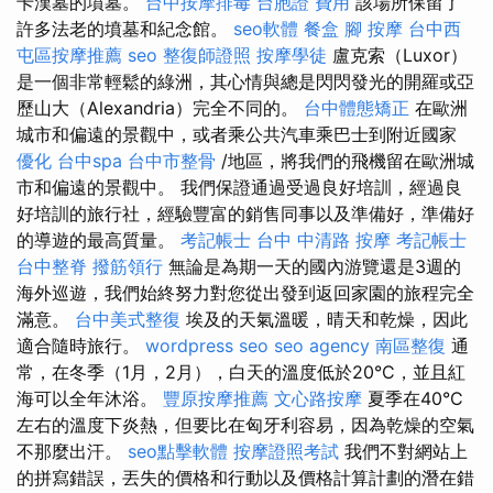
卡漢墓的墳墓。
台中按摩排毒
台胞證 費用
該場所保留了
許多法老的墳墓和紀念館。
seo軟體
餐盒
腳 按摩
台中西
屯區按摩推薦
seo
整復師證照
按摩學徒
盧克索（Luxor）
是一個非常輕鬆的綠洲，其心情與總是閃閃發光的開羅或亞
歷山大（Alexandria）完全不同的。
台中體態矯正
在歐洲
城市和偏遠的景觀中，或者乘公共汽車乘巴士到附近國家
優化
台中spa
台中市整骨
/地區，將我們的飛機留在歐洲城
市和偏遠的景觀中。 我們保證通過受過良好培訓，經過良
好培訓的旅行社，經驗豐富的銷售同事以及準備好，準備好
的導遊的最高質量。
考記帳士
台中 中清路 按摩
考記帳士
台中整脊
撥筋領行
無論是為期一天的國內游覽還是3週的
海外巡遊，我們始終努力對您從出發到返回家園的旅程完全
滿意。
台中美式整復
埃及的天氣溫暖，晴天和乾燥，因此
適合隨時旅行。
wordpress seo
seo agency
南區整復
通
常，在冬季（1月，2月），白天的溫度低於20°C，並且紅
海可以全年沐浴。
豐原按摩推薦
文心路按摩
夏季在40°C
左右的溫度下炎熱，但要比在匈牙利容易，因為乾燥的空氣
不那麼出汗。
seo點擊軟體
按摩證照考試
我們不對網站上
的拼寫錯誤，丟失的價格和行動以及價格計算計劃的潛在錯