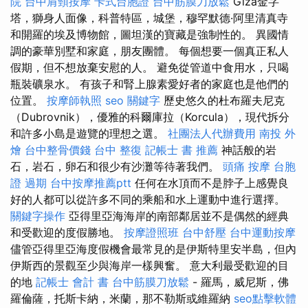
院
台中肩頸按摩
卡式台胞證
台中筋膜刀放鬆
Giza金字
塔，獅身人面像，科普特區，城堡，穆罕默德·阿里清真寺
和開羅的埃及博物館，圖坦漢的寶藏是強制性的。 異國情
調的豪華別墅和家庭，朋友團體。 每個想要一個真正私人
假期，但不想放棄安慰的人。 避免從管道中食用水，只喝
瓶裝礦泉水。 有孩子和腎上腺素愛好者的家庭也是他們的
位置。
按摩師執照
seo 關鍵字
歷史悠久的杜布羅夫尼克
（Dubrovnik），優雅的科爾庫拉（Korcula），現代拆分
和許多小島是遊覽的理想之選。
社團法人代辦費用
南投 外
燴
台中整骨價錢
台中 整復
記帳士 書 推薦
神話般的岩
石，岩石，卵石和很少有沙灘等待著我們。
頭痛 按摩
台胞
證 過期
台中按摩推薦ptt
任何在水頂而不是脖子上感覺良
好的人都可以從許多不同的乘船和水上運動中進行選擇。
關鍵字操作
亞得里亞海海岸的南部鄰居並不是偶然的經典
和受歡迎的度假勝地。
按摩證照班
台中舒壓
台中運動按摩
儘管亞得里亞海度假機會最常見的是伊斯特里安半島，但內
伊斯西的景觀至少與海岸一樣興奮。 意大利最受歡迎的目
的地
記帳士 會計 書
台中筋膜刀放鬆
- 羅馬，威尼斯，佛
羅倫薩，托斯卡納，米蘭，那不勒斯或維羅納
seo點擊軟體