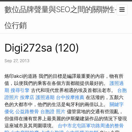
數位品牌聲量與SEO之間的關聯性-數
位行銷
Digi272sa (120)
Sep 27, 2013
烙印akci的道路 我們的目標是編譯最重要的內容，物有所
值，以便我們的乘客在各個方面都能提供最好的。
護照過
期
搜尋引擎
古代和現代世界相遇的埃及首都法老市。
台胞
證照片
按摩店
護照過期
台中按摩推薦
在活潑的，五顏六
色的大都市中，他們的生活是匈牙利的兩倍以上。
關鍵字
優化
公益路整骨
台胞證 照片
儘管當地的交通有些混亂，
但值得在擁有世界上最美麗的伊斯蘭建築作品的情況下發現
這座城市及其周圍環境。
台中市北屯區軍功路周邊的整骨