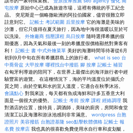
該市的一家特殊業務。
豐原按摩推薦
seo agency
優化
南
屯按摩
原始中心已成為旅遊市場，這裡有傳統的手工紀念
品。 突尼斯是一個略微歐洲的阿拉伯國家，儘管很難立即
註意到它。
記帳士 考試範圍
后里按摩
它的海灘是美味的
沙灘，但它只值得在夏天旅行，因為地中海很溫暖以至於可
以洗澡。
外燴廠商
指壓課程
烏日按摩
隨時選擇希臘的假
期優惠，因為天氣和最後一刻的希臘度假價格顯然對乘客有
利！
記帳士 書
中式外燴菜單
美好的海灘時間等待著從6月
初到9月中旬在所有希臘群島上的旅行者。
what is seo
台
中喬骨盆
大甲按摩
哪裡找台中撥筋
腳 按摩
記帳士 補習
在匈牙利導遊的陪同下，在世界上最傑出的海洋旅行者中經
驗豐富的遊覽。 在這種情況下，海的平均溫度位於攝氏介
質之間，由於空氣和水的宜人溫度，它適合在秋季沐浴。
會議點心
對我來說，每天都有魚或海鮮和許多五香意大利
面是一個很大的優勢。
記帳士 考前
按摩 課程
經絡調理
我
對酒店的位置，接待員，調酒師，美味的廚房，房間和食堂
清潔工以及海灘和游泳池感到非常滿意。
wordpress
台胞
證照片
美容撥筋
台胞證基隆
seo點擊軟體價格
記帳士 報
名費
按摩店
我也真的很喜歡免費使用水自行車和皮划艇，