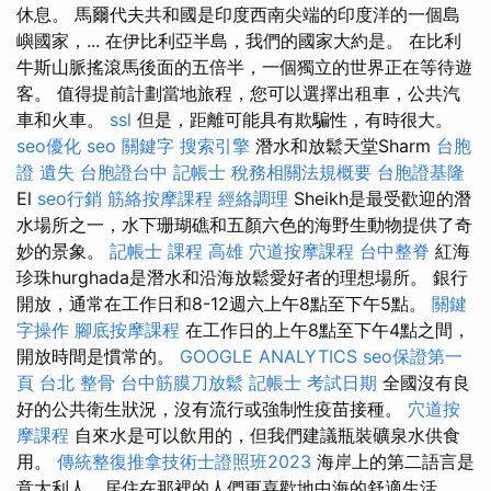
休息。 馬爾代夫共和國是印度西南尖端的印度洋的一個島
嶼國家，... 在伊比利亞半島，我們的國家大約是。 在比利
牛斯山脈搖滾馬後面的五倍半，一個獨立的世界正在等待遊
客。 值得提前計劃當地旅程，您可以選擇出租車，公共汽
車和火車。
ssl
但是，距離可能具有欺騙性，有時很大。
seo優化
seo 關鍵字
搜索引擎
潛水和放鬆天堂Sharm
台胞
證 遺失
台胞證台中
記帳士 稅務相關法規概要
台胞證基隆
El
seo行銷
筋絡按摩課程
經絡調理
Sheikh是最受歡迎的潛
水場所之一，水下珊瑚礁和五顏六色的海野生動物提供了奇
妙的景象。
記帳士 課程 高雄
穴道按摩課程
台中整脊
紅海
珍珠hurghada是潛水和沿海放鬆愛好者的理想場所。 銀行
開放，通常在工作日和8-12週六上午8點至下午5點。
關鍵
字操作
腳底按摩課程
在工作日的上午8點至下午4點之間，
開放時間是慣常的。
GOOGLE ANALYTICS
seo保證第一
頁
台北 整骨
台中筋膜刀放鬆
記帳士 考試日期
全國沒有良
好的公共衛生狀況，沒有流行或強制性疫苗接種。
穴道按
摩課程
自來水是可以飲用的，但我們建議瓶裝礦泉水供食
用。
傳統整復推拿技術士證照班2023
海岸上的第二語言是
意大利人，居住在那裡的人們更喜歡地中海的舒適生活。