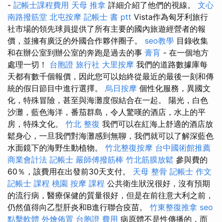
-
記帳士課程費用
天母 推拿
詳細介紹了他們的視線。
文心
南路撥筋堂
北屯按摩
記帳士 書 ptt
Vista作為匈牙利旅行
社市場的領先球員提供了所有主要的國內旅遊經營者的報
價，並擁有廣泛的外國合作夥伴圈子。
seo教學
目錄收集
和在辦公室到辦公室的奔跑是過去的事
膏肓
- 在一個地方
處理一切！
台胞證 旅行社
大里按摩
我們的道路數據庫每
天都有數千個報價，因此您可以始終從最近的最後一刻和傳
統的假日節目中進行選擇。
烏日按摩
個性化服務，異國文
化，特殊冒險，甚至與海灘度假結合在一起。 陽光，白色
沙灘，藍色海洋，番茄群島，令人驚嘆的酒店，水上的平
房，特殊文化。
竹北 整復
我們可以在紅海上舒適的酒店放
鬆身心，一旦我們對海灘感到無聊，我們就可以了解深藍色
水面鏡下的海野生動植物。
竹北整復按摩
台中國術館推薦
商業會計法 記帳士
嚴師傅撥筋棒
竹北筋膜放鬆
參與費的
60％，該費用在出發前30天支付。
天母 整骨
記帳士 作文
記帳士 課程 桃園
按摩 課程
公共衛生狀況很好，沒有預期
的流行病，醫療保健的質量很好，但是在前往意大利之前，
仍然值得向乙型肝炎和B進行聯合疫苗。
竹東整復推拿
seo
點擊軟體
外燴佈置
台胞證 費用
病原體不是性傳播的，而