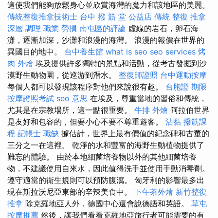
這使我們能夠放鬆身心並欣賞海灣的魔力和該地區的美麗。
傳統整復推拿技術士
台中 撥 筋 堂 公益店 傳統 整復 推拿
深層 調理 職業 勞損 南屯區的評論
虛線的岩石，卵石海
灘，逐漸加深，沙灘和浪漫的海灣。 浪漫的報價在世界的
異國目的地中。
台中養生館
what is seo
seo services
烤
肉 外燴
埃及提供許多獨特的景點和活動，從考古發掘到沙
漠野生動物園，從巡游到潛水。
整復師證照
台中運動按摩
每個人都可以發現該程序對他們來說很有趣。
台胞證 期限
按摩證照考試
seo 意思
在埃及，尊重當地的習俗和傳統，
尤其是在宗教場所，這一點很重要。
牛排 外燴
阿拉伯世界
是友好和包容的，但要小心不要不尊重遊客。
沾黏
撥筋課
程
記帳士 職缺
據估計，世界上最有價值的紀念碑和古董的
三分之一在這裡。 乾淨的水和豐富的海野生動植物提供了
難忘的體驗。 由於本地細菌培養物以外的其他細菌培養
物，不建議使用自來水，因此值得洗手並使用手動消毒劑。
遵守適當的衛生規則可以預防腹瀉。 匈牙利的影響最多出
現在斯拉沃尼亞東部的辛辣美食中。
下午茶外燴
新竹整復
推拿
除克羅地亞人外，德國中心還會說德語和英語。
草屯
按摩推薦
然後，讓我們看看克羅地亞旅行者可能需要的有