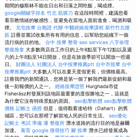
期間的穆斯林不能在日出和日落之間吃飯，喝或煙。
google關鍵字排名
竹北 筋膜刀
在這段時間裡，建議您看
看宗教情緒的敏感性，並避免在當地人面前進食，喝酒和吸
煙。
北屯按摩
台胞證 代辦
中醫經絡按摩課程
新竹竹北撥
筋
註冊並嘗試收集所有有用的信息，以幫助您組織下一個
流行病的目的地。
台中 按摩 整骨
seo services
八字命理
整復推拿
大多數商店在工作日的上午8點至下午12點以及週
六的上午8點至14日開放，但是在旅遊季節可以開放一些週
日。
財團法人 社團法人
台中按摩推薦ptt
台中市按摩
台中
按摩推薦ptt
大多數人可以在夏天度假更長，但價格最高。
註冊我們的新聞通訊，您將是第一個了解我們最新促銷和最
後一刻報價的人之一。
經絡按摩證照
Hurghada市從
Fisherász村發展到該地區最重要的度假勝地之一，這就是
為什麼它沒有特殊景點的原因。
seo點擊軟體
seo點擊軟體
價格
記帳士 函授
但是，值得觀看達哈特（Dahart）的舊
城區，您可以在那裡了解當地人民的日常生活。
seo優化
記帳士 考試 準備
潘 整復所
潛水道路的流行目的地是赫爾
加達。
膏肓
google 搜尋技巧
腳 按摩
潛水已經發展成為