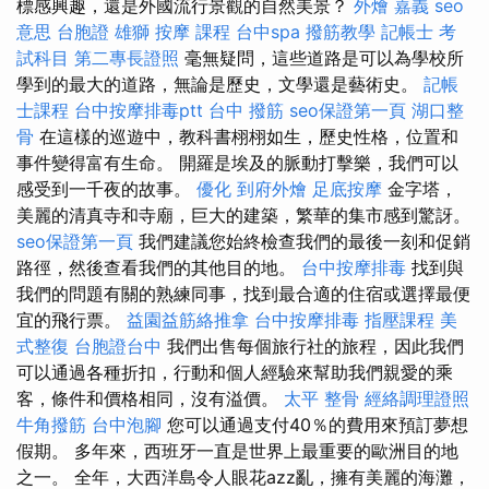
標感興趣，還是外國流行景觀的自然美景？
外燴 嘉義
seo
意思
台胞證 雄獅
按摩 課程
台中spa
撥筋教學
記帳士 考
試科目
第二專長證照
毫無疑問，這些道路是可以為學校所
學到的最大的道路，無論是歷史，文學還是藝術史。
記帳
士課程
台中按摩排毒ptt
台中 撥筋
seo保證第一頁
湖口整
骨
在這樣的巡遊中，教科書栩栩如生，歷史性格，位置和
事件變得富有生命。 開羅是埃及的脈動打擊樂，我們可以
感受到一千夜的故事。
優化
到府外燴
足底按摩
金字塔，
美麗的清真寺和寺廟，巨大的建築，繁華的集市感到驚訝。
seo保證第一頁
我們建議您始終檢查我們的最後一刻和促銷
路徑，然後查看我們的其他目的地。
台中按摩排毒
找到與
我們的問題有關的熟練同事，找到最合適的住宿或選擇最便
宜的飛行票。
益園益筋絡推拿
台中按摩排毒
指壓課程
美
式整復
台胞證台中
我們出售每個旅行社的旅程，因此我們
可以通過各種折扣，行動和個人經驗來幫助我們親愛的乘
客，條件和價格相同，沒有溢價。
太平 整骨
經絡調理證照
牛角撥筋
台中泡腳
您可以通過支付40％的費用來預訂夢想
假期。 多年來，西班牙一直是世界上最重要的歐洲目的地
之一。 全年，大西洋島令人眼花azz亂，擁有美麗的海灘，