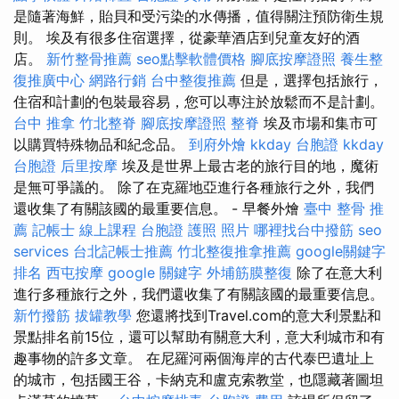
是隨著海鮮，貽貝和受污染的水傳播，值得關注預防衛生規
則。 埃及有很多住宿選擇，從豪華酒店到兒童友好的酒
店。
新竹整骨推薦
seo點擊軟體價格
腳底按摩證照
養生整
復推廣中心
網路行銷
台中整復推薦
但是，選擇包括旅行，
住宿和計劃的包裝最容易，您可以專注於放鬆而不是計劃。
台中 推拿
竹北整脊
腳底按摩證照
整脊
埃及市場和集市可
以購買特殊物品和紀念品。
到府外燴
kkday 台胞證
kkday
台胞證
后里按摩
埃及是世界上最古老的旅行目的地，魔術
是無可爭議的。 除了在克羅地亞進行各種旅行之外，我們
還收集了有關該國的最重要信息。 - 早餐外燴
臺中 整骨 推
薦
記帳士 線上課程
台胞證 護照 照片
哪裡找台中撥筋
seo
services
台北記帳士推薦
竹北整復推拿推薦
google關鍵字
排名
西屯按摩
google 關鍵字
外埔筋膜整復
除了在意大利
進行多種旅行之外，我們還收集了有關該國的最重要信息。
新竹撥筋
拔罐教學
您還將找到Travel.com的意大利景點和
景點排名前15位，還可以幫助有關意大利，意大利城市和有
趣事物的許多文章。 在尼羅河兩個海岸的古代泰巴遺址上
的城市，包括國王谷，卡納克和盧克索教堂，也隱藏著圖坦