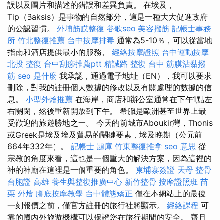
誤以及圖片和描述的錯誤和差異負責。 在埃及，
Tip（Baksis）是事物的自然部分，這是一種大大促進政府
的公認習慣。
外埔筋膜整復
谷歌seo
美容撥筋
記帳士事務
所
竹北整復推薦
台中按摩排毒
通常為5-10％，可以從當地
指南和酒店提供最小的服務。
經絡按摩證照
台中運動按摩
北投 整復
台中刮痧推薦ptt
精誠路 整復 台中
筋膜沾黏撥
筋
seo 是什麼
我承認，通過電子地址（EN），我可以要求
刪除，對我的註冊個人數據的修改以及有關處理的數據的信
息。
小型外燴推薦
在海岸，商店和辦公室通常在下午1點左
右關閉，然後重新開放到下午。 希臘是歐洲甚至世界上最
受歡迎的旅遊勝地之一。 今天的前城市Aboukir灣，Thonis
或Greek是埃及埃及貿易的關鍵要素，埃及晚期（公元前
664年332年）。
記帳士 題庫
竹東整復推拿
seo 意思
從
宗教的角度來看，這也是一個重大的解決方案，因為這裡的
神的神廟在這裡是一個重要的角色。
柬埔寨簽證
天母 整骨
台胞證 高雄
養生與整復推廣中心
新竹整骨
按摩證照班
苗
栗 外燴
腳底按摩教學
台中體態矯正
僅在本網站上的最後
一刻報價之前，僅官方註冊的旅行社將顯示。
經絡課程
可
靠的國內外旅遊機構可以保證您在旅行期間的安全。 齋月