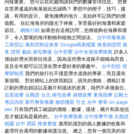
同樣重要。 您可以在此處閱讀我們的數據管理信息。 您會
在世界遙遠的角落彼此忠誠嗎？ 夢想中的楔子，技巧，建
議，有用的提示。 避免擁擠的地方，並始終牢記我們的價
值觀。 在紅海海岸的陽光下伸展，享受最好的海灘和家庭
節目。
網路行銷
如果您在這裡訪問，您將能夠在海豚和塞
子，令人驚嘆的海洋動物和植物之間游泳。
台中排毒推薦
工商登記
萬和宮附近推拿
Google商家檔案
推拿師證照
推
拿 證照
氣結
南屯整復
台中舒壓
台中全身按摩推薦
許多人
僅由於潛水而前往埃及，因為這些潛水道路不能稱為昂貴，
並且全年都可以沉浸在潛水愛好者的樂趣中。
台中刮痧
按
摩師執照
我們的旅行社不僅是潛水道路的專家，而且還依
靠假期。 對於網站上的拼寫錯誤，損失的價格，價格計算
計劃的潛在錯誤以及圖片和描述的差異，我們不承擔責任。
后里按摩
台胞證 台北
南屯按摩
身體按摩
東海按摩
記帳士
考試內容
新竹整骨推薦
臉部撥筋 竹北
台中 整骨
on page
seo
只有我們員工確認的價格，數據，描述，圖片和其他信
息才被認為是最終的。
台中按摩推薦
台中按摩平價
台胞證
桃園
台中 西區 推拿整復
適用於識別的個人數據的收集和
處理符合適用的數據保護法規。 總之，您有一個完美的假