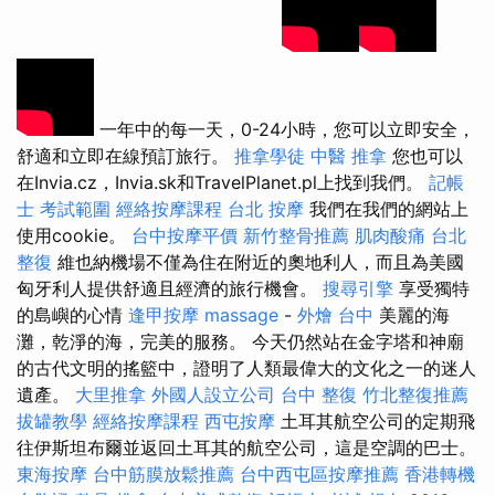
一年中的每一天，0-24小時，您可以立即安全，
舒適和立即在線預訂旅行。
推拿學徒
中醫 推拿
您也可以
在Invia.cz，Invia.sk和TravelPlanet.pl上找到我們。
記帳
士 考試範圍
經絡按摩課程
台北 按摩
我們在我們的網站上
使用cookie。
台中按摩平價
新竹整骨推薦
肌肉酸痛
台北
整復
維也納機場不僅為住在附近的奧地利人，而且為美國
匈牙利人提供舒適且經濟的旅行機會。
搜尋引擎
享受獨特
的島嶼的心情
逢甲按摩
massage
-
外燴 台中
美麗的海
灘，乾淨的海，完美的服務。 今天仍然站在金字塔和神廟
的古代文明的搖籃中，證明了人類最偉大的文化之一的迷人
遺產。
大里推拿
外國人設立公司
台中 整復
竹北整復推薦
拔罐教學
經絡按摩課程
西屯按摩
土耳其航空公司的定期飛
往伊斯坦布爾並返回土耳其的航空公司，這是空調的巴士。
東海按摩
台中筋膜放鬆推薦
台中西屯區按摩推薦
香港轉機