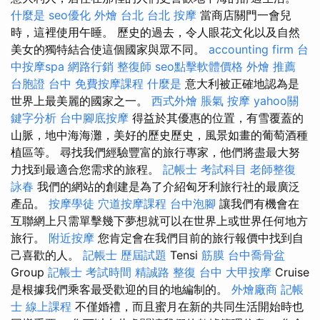
什麼是
seo優化
外燴 台北
台北 按摩
當商店關門一會兒
時，這裡使用午睡。 歷史的過去，令人眼花文化以及自然
美女的獨特結合使這個國家與眾不同。
accounting firm
台
中按摩spa
網路行銷
整復師
seo點擊軟體價格
外燴 推薦
台胞證 台中
免費按摩課程
什麼是
意大利被正確地認為是
世界上最美麗的國家之一。
西式外燴
脹氣 按摩
yahoo關
鍵字分析
台中腳底按摩
得益於其優惠的位置，有雪覆蓋的
山脈，地中海海灘，美好的歷史歷史，風景如畫的葡萄酒種
植區等。 尋找我們經驗豐富的旅行專家，他們將盡最大努
力找到最適合您需求的旅程。
記帳士 考試科目
老師整復
詠春
我們的網站的創建是為了介紹匈牙利旅行社的最廣泛
產品。
按摩學徒
穴道按摩課程
台中泡腳
讓我們有機會在
互聯網上只需單擊幾下夢想就可以在世界上或世界任何地方
旅行。
附近按摩
您肯定會在我們目前的旅行報價中找到自
己喜歡的人。
記帳士 歷屆試題
Tensi
筋膜
台中喬骨盆
Group
記帳士 考試時間
精誠路 整復 台中
大甲按摩
Cruise
是根據我們乘客最受歡迎的目的地編制的。
外燴廠商
記帳
士 線上課程
不僅婚禮，而且蜜月在新的共同生活開始時也