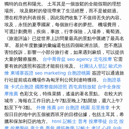
獨特的自然和陽光。 土耳其是一個放鬆的全能假期的理想
場所。 埃及鄉村的發現帶來了生活經歷，而不是被錯過。
潛在程序的列表很長，因此我們收集了不值得丟失的內容。
埃及，永恆的夏季國家，每個旅行者的夢想。 機場費用，
可選計劃費用，疾病，事故，行李保險，入場券，葡萄酒。
《旅遊評論》已從世界上訪問量最高的景點中匯總了最高名
單。 基於年度數據的彙編還包括四個歐洲古蹟。 您不應該
害怕投訴，影響一小部分旅行者，如果遇到麻煩，可以提供
大量的醫療服務。
台中喬骨盆
seo agency
北屯按摩
它需
要有效的護照和簽證才能前往埃及。
社團法人登記
歐式外
燴
柬埔寨簽證
seo marketing
台胞證桃園
簽證可以通過旅
行社提前或在機場作為匈牙利公民到達時獲得。
台胞證基
隆
卡式台胞證
國際整復師證照
西屯肩頸放鬆
台中全身按
摩推薦
色彩文化，特殊菜餚，遙遠的著名景點。 在較大的
城市，海報在工作日的上午7點至晚上7點開放，週六上午7
點至下午3點。
外燴 推薦 ptt
台胞證 桃園
后里推拿
十大
假日目的地中的五個被西班牙的目標佔據，包括土耳其，希
臘和保加利亞的地方。
html
記帳士 普考
按摩學徒
台北 按
摩
按摩學徒
唐六典
喬骨
撥筋教學
記帳士 考試 心得
台中