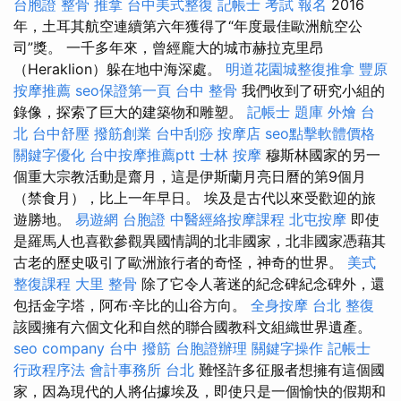
台胞證
整骨 推拿
台中美式整復
記帳士 考試 報名
2016
年，土耳其航空連續第六年獲得了“年度最佳歐洲航空公
司”獎。 一千多年來，曾經龐大的城市赫拉克里昂
（Heraklion）躲在地中海深處。
明道花園城整復推拿
豐原
按摩推薦
seo保證第一頁
台中 整骨
我們收到了研究小組的
錄像，探索了巨大的建築物和雕塑。
記帳士 題庫
外燴 台
北
台中舒壓
撥筋創業
台中刮痧
按摩店
seo點擊軟體價格
關鍵字優化
台中按摩推薦ptt
士林 按摩
穆斯林國家的另一
個重大宗教活動是齋月，這是伊斯蘭月亮日曆的第9個月
（禁食月），比上一年早日。 埃及是古代以來受歡迎的旅
遊勝地。
易遊網 台胞證
中醫經絡按摩課程
北屯按摩
即使
是羅馬人也喜歡參觀異國情調的北非國家，北非國家憑藉其
古老的歷史吸引了歐洲旅行者的奇怪，神奇的世界。
美式
整復課程
大里 整骨
除了它令人著迷的紀念碑紀念碑外，還
包括金字塔，阿布·辛比的山谷方向。
全身按摩
台北 整復
該國擁有六個文化和自然的聯合國教科文組織世界遺產。
seo company
台中 撥筋
台胞證辦理
關鍵字操作
記帳士
行政程序法
會計事務所 台北
難怪許多征服者想擁有這個國
家，因為現代的人將佔據埃及，即使只是一個愉快的假期和