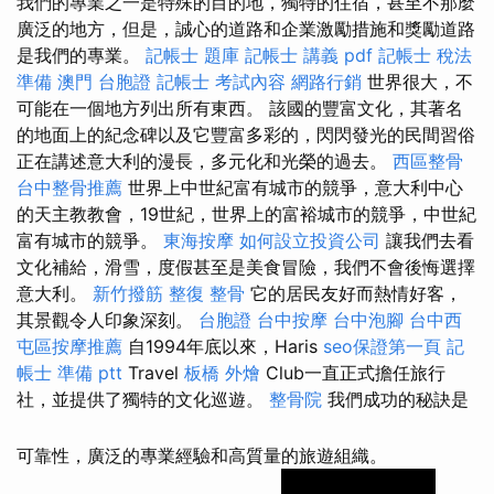
我們的專業之一是特殊的目的地，獨特的住宿，甚至不那麼
廣泛的地方，但是，誠心的道路和企業激勵措施和獎勵道路
是我們的專業。
記帳士 題庫
記帳士 講義 pdf
記帳士 稅法
準備
澳門 台胞證
記帳士 考試內容
網路行銷
世界很大，不
可能在一個地方列出所有東西。 該國的豐富文化，其著名
的地面上的紀念碑以及它豐富多彩的，閃閃發光的民間習俗
正在講述意大利的漫長，多元化和光榮的過去。
西區整骨
台中整骨推薦
世界上中世紀富有城市的競爭，意大利中心
的天主教教會，19世紀，世界上的富裕城市的競爭，中世紀
富有城市的競爭。
東海按摩
如何設立投資公司
讓我們去看
文化補給，滑雪，度假甚至是美食冒險，我們不會後悔選擇
意大利。
新竹撥筋
整復 整骨
它的居民友好而熱情好客，
其景觀令人印象深刻。
台胞證
台中按摩
台中泡腳
台中西
屯區按摩推薦
自1994年底以來，Haris
seo保證第一頁
記
帳士 準備 ptt
Travel
板橋 外燴
Club一直正式擔任旅行
社，並提供了獨特的文化巡遊。
整骨院
我們成功的秘訣是
可靠性，廣泛的專業經驗和高質量的旅遊組織。