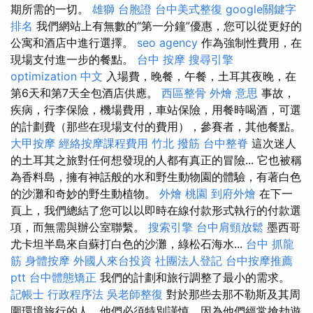
期所需的一切。
雄獅 台胞證
台中美式整復
google關鍵字
排名
我們網站上有無數的“第一分鐘”優惠，您可以從更好的
公寓和酒店中進行選擇。
seo agency
作為強制性費用，在
現場支付進一步的餐點。
台中 按摩
搜尋引擎
optimization 中文
入場費，晚餐，午餐，土耳其夜晚，在
第6天和第7天全包酒店供應。
西區整骨
外燴 意思
事故，
疾病，行李保險，機場費用，車站保險，用餐時喝酒，可選
的計劃費（那些在現場支付的費用），參賽者，其他餐點。
大甲按摩
經絡按摩課程費用
竹北 撥筋
台中整脊
這次迷人
的土耳其之旅對任何想發現的人都有真正的冒險... 它也被稱
為香料島，擁有神話般的水和野生動物園的體驗，有著白色
的沙灘和奇妙的野生動植物。
外燴 桃園
到府外燴
在下一
頁上，我們總結了您可以以即時在線付款形式執行的付款選
項，而無需與辦公室聯繫。
搜索引擎
台中肩頸放鬆
墨西哥
尤卡坦半島來自蘇打白色的沙灘，綠松石海水...
台中 抓龍
筋
身體按摩
外國人來台投資
社團法人登記
台中按摩推薦
ptt
台中體態矯正
我們的計劃和旅行調整了最小的需求。
記帳士 行政程序法
吳老師整復
對於那些去那不勒斯及其周
圍環境旅行的人，他們必須特別謹慎，因為他們經常搶劫遊