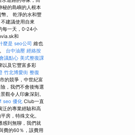
神秘的島嶼的人根本
制的貨幣。 乾淨的水和豐
，不建議使用自來
每一天，0-24小
via.sk和
什麼是
seo公司
維也
會。
台中油壓
經絡按
會議點心
美式整復課
碑以及它豐富多彩
證
竹北博愛街 整復
城市的競爭，中世紀富
冒險，我們不會後悔選
景觀令人印象深刻。
摩
seo 優化
Club一直
廣泛的專業經驗和高
的平房，特殊文化。
灘感到無聊，我們就
與費的60％，該費用