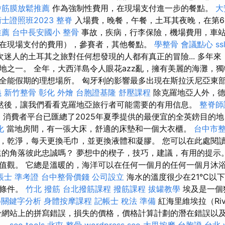
中筋膜放鬆推薦
作為強制性費用，在現場支付進一步的餐點。
大
士證照班2023
整脊
入場費，晚餐，午餐，土耳其夜晚，在第6
推薦
台中長安國小 整骨
事故，疾病，行李保險，機場費用，車
在現場支付的費用），參賽者，其他餐點。
學整骨
會議點心
ss
次迷人的土耳其之旅對任何想發現的人都有真正的冒險... 多年
地之一。 全年，大西洋島令人眼花azz亂，擁有美麗的海灘，
全能假期的理想場所。 匈牙利的影響最多出現在斯拉沃尼亞東
義
新竹整骨
彰化 外燴
台胞證基隆
舒壓課程
除克羅地亞人外，德
然後，讓我們看看克羅地亞旅行者可能需要的有用信息。
整脊師
a
消費者平台已匯總了2025年夏季提供的最便宜的全英鎊目的
化
當地房間，有一張大床，舒適的床墊和一個大衣櫃。
台中市
，乾淨，每天更換毛巾，並更換液體和凝膠。 您可以在此處閱
遠的角落彼此忠誠嗎？ 夢想中的楔子，技巧，建議，有用的提示
值觀。 它總是溫暖的，海洋可以在任何一個月的任何一個月沐
帳士 準考證
台中整骨價錢
公司設立
海水的溫度很少在21°C以
的條件。
竹北 撥筋
台北撥筋課程
撥筋課程
拔罐教學
埃及是一個
oo關鍵字分析
身體按摩課程
記帳士 稅法 準備
紅海里維埃拉（Riv
於網站上的拼寫錯誤，損失的價格，價格計算計劃的潛在錯誤以
任。
seo tools
北屯 整骨
wordpress seo
大里按摩
台胞證 台北