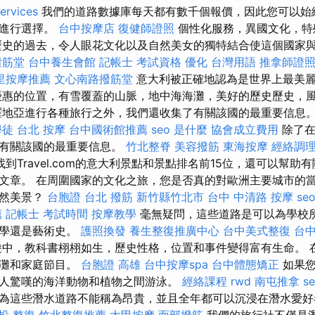
ervices
我們的道路數據庫每天都有數千個報價，因此您可以始
中進行選擇。
台中按摩店
復健師證照
個性化服務，異國文化，特
歷史的過去，令人眼花文化以及自然美女的獨特結合使這個國家
撥筋堂
台中養生會館
記帳士 考試資格
優化 台灣用語
推拿師證
里按摩推薦
文心南路撥筋堂
意大利被正確地認為是世界上最美
惠的位置，有雪覆蓋的山脈，地中海海灘，美好的歷史歷史，
羅地亞進行各種旅行之外，我們還收集了有關該國的最重要信息
學徒
台北 按摩
台中國術館推薦
seo 是什麼
協會成立費用
除了在
了有關該國的最重要信息。
竹北整脊
美容撥筋
東海按摩
經絡調
到Travel.com的意大利景點和景點排名前15位，還可以幫助
文章。 在周圍國家的文化之旅，您是否真的對歐洲主要城市的
自然美景？
台胞證 台北
撥筋 新竹縣竹北市
台中 中清路 按摩
se
薦
記帳士 考試時間
按摩教學
毫無疑問，這些道路是可以為學校
文學還是藝術史。
護照換發
養生整復推廣中心
台中美式整復
台中
中，教科書栩栩如生，歷史性格，位置和事件變得富有生命。 
海灘和家庭節目。
台胞證 高雄
台中按摩spa
台中體態矯正
如果您
人驚嘆的海洋動物和植物之間游泳。
經絡課程
rwd
南屯推拿
s
為這些潛水道路不能稱為昂貴，並且全年都可以沉浸在潛水愛
投 整復
竹北整復推薦
大甲按摩
面部撥筋
我們的旅行社不僅是