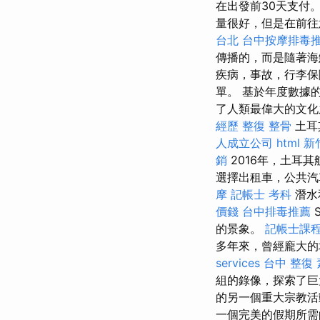
在出發前30天支付
量很好，但是在前往
台北
台中按摩排毒
傳播的，而是隨著海
疾病，事故，行李保
單。 基於年度數據
了人類最偉大的文
經歷
整復 整骨
土耳
人成立公司
html
新
銷
2016年，土耳
選擇出租車，公共
摩
記帳士 考科
潛水
價錢
台中排毒推薦
的景象。
記帳士課
多年來，曾經龐大的城
services
台中 整復
組的錄像，探索了
的另一個重大宗教活
一個完美的假期所