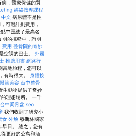
行病，醫療保健的質
eting
經絡按摩課程
on 中文
病原體不是性
用，可選計劃費用，
景點中匯總了最高名
文明的搖籃中，證明
 費用
整骨院的奇妙
這是空調的巴士。
外國
士 推薦用書
網路行
計劃當地旅程，您可以
，有時很大。
身體按
撥筋美容
台中整骨
海野生動物提供了奇妙
者的理想場所。 一千
台中喬骨盆
seo
摩
我們收到了研究小
素食 外燴
穆斯林國家
年早日。 總之，您有
以從更好的公寓和酒