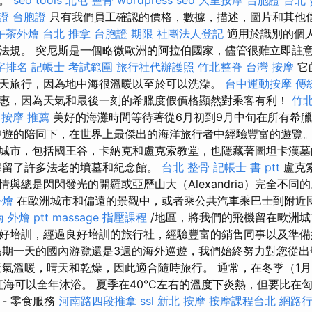
證 台胞證
只有我們員工確認的價格，數據，描述，圖片和其他
午茶外燴
台北 推拿
台胞證 期限
社團法人登記
適用於識別的個
法規。 突尼斯是一個略微歐洲的阿拉伯國家，儘管很難立即註
鍵字排名
記帳士 考試範圍
旅行社代辦護照
竹北整脊
台灣 按摩
它
天旅行，因為地中海很溫暖以至於可以洗澡。
台中運動按摩
傳
惠，因為天氣和最後一刻的希臘度假價格顯然對乘客有利！
竹
按摩 推薦
美好的海灘時間等待著從6月初到9月中旬在所有希
遊的陪同下，在世界上最傑出的海洋旅行者中經驗豐富的遊覽。
城市，包括國王谷，卡納克和盧克索教堂，也隱藏著圖坦卡漢
保留了許多法老的墳墓和紀念館。
台北 整骨
記帳士 書 ptt
盧克索
與總是閃閃發光的開羅或亞歷山大（Alexandria）完全不同
外燴
在歐洲城市和偏遠的景觀中，或者乘公共汽車乘巴士到附近
 外燴 ptt
massage
指壓課程
/地區，將我們的飛機留在歐洲城
好培訓，經過良好培訓的旅行社，經驗豐富的銷售同事以及準備
為期一天的國內游覽還是3週的海外巡遊，我們始終努力對您從
天氣溫暖，晴天和乾燥，因此適合隨時旅行。 通常，在冬季（1月
且紅海可以全年沐浴。 夏季在40°C左右的溫度下炎熱，但要比在
- 零食服務
河南路四段推拿
ssl
新北 按摩
按摩課程台北
網路