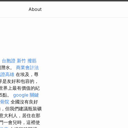
About
 台胞證
新竹 撥筋
到潛水。
商業會計法
胞證高雄
在埃及，尊
界是友好和包容的，
世界上最有價值的紀
午5點。
google 關鍵
骨院
全國沒有良好
，但我們建議瓶裝礦
意大利人，居住在那
門一會兒時，這裡使