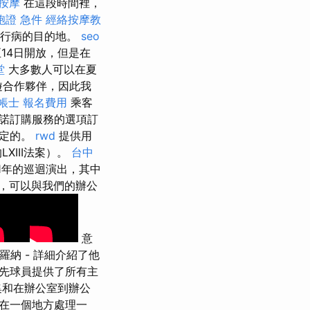
按摩
在這段時間裡，
胞證 急件
經絡按摩教
流行病的目的地。
seo
14日開放，但是在
堂
大多數人可以在夏
遊合作夥伴，因此我
帳士 報名費用
乘客
諾訂購服務的選項訂
確定的。
rwd
提供用
XIII法案）。
台中
1年的巡迴演出，其中
，可以與我們的辦公
意
納 - 詳細介紹了他
領先球員提供了所有主
和在辦公室到辦公
在一個地方處理一