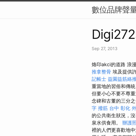
數位品牌聲量
Digi272
Sep 27, 2013
烙印akci的道路 
推拿整骨
埃及提供許
記帳士
益園益筋絡
重當地的習俗和傳統
但要小心不要不尊
念碑和古董的三分之
字
撥筋 台中
彰化 
的公共衛生狀況，
泉水供食用。
辦護
裡的人們更喜歡地