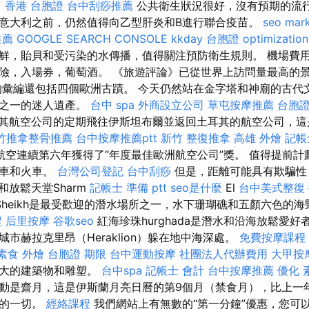
。
香港 台胞證
台中刮痧推薦
公共衛生狀況很好，沒有預期的流
意大利之前，仍然值得向乙型肝炎和B進行聯合疫苗。
seo mark
推薦
GOOGLE SEARCH CONSOLE
kkday 台胞證
optimizati
鮮，貽貝和受污染的水傳播，值得關注預防衛生規則。 機場費
險，入場券，葡萄酒。 《旅遊評論》已從世界上訪問量最高的
的彙編還包括四個歐洲古蹟。 今天仍然站在金字塔和神廟的古代
化之一的迷人遺產。
台中 spa
外商設立公司
草屯按摩推薦
台胞證
其航空公司的定期飛往伊斯坦布爾並返回土耳其的航空公司，
竹推拿整骨推薦
台中按摩推薦ptt
新竹 整復推拿
高雄 外燴
記帳
其航空連續第六年獲得了“年度最佳歐洲航空公司”獎。 值得提前
汽車和火車。
台灣公司登記
台中刮痧
但是，距離可能具有欺騙性
和放鬆天堂Sharm
記帳士 準備 ptt
seo是什麼
El
台中美式整復
Sheikh是最受歡迎的潛水場所之一，水下珊瑚礁和五顏六色的
程
后里按摩
谷歌seo
紅海珍珠hurghada是潛水和沿海放鬆愛好
市赫拉克里昂（Heraklion）躲在地中海深處。
免費按摩課程
素食 外燴
台胞證 期限
台中運動按摩
社團法人代辦費用
大甲按
巨大的建築物和雕塑。
台中spa
記帳士 會計
台中按摩推薦
優化
動是齋月，這是伊斯蘭月亮日曆的第9個月（禁食月），比上一
需的一切。
經絡課程
我們網站上有無數的“第一分鐘”優惠，您可