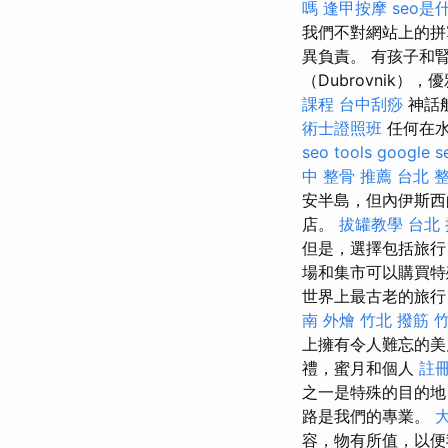
嗎
逢甲按摩
seo是
我們不對網站上的拼
異負責。 有孩子和
（Dubrovnik
課程
台中刮痧
神話
術士證照班
任何在水
seo tools
google s
中 整骨 推薦
台北 
安半島，但內伊斯西
店。
拔罐教學
台北
但是，選擇包括旅行
場和集市可以購買
世界上最古老的旅行
南 外燴
竹北 撥筋
上擁有令人難忘的
禮，蜜月和個人
註
之一是特殊的目的地
路是我們的專業。
容，物有所值，以便