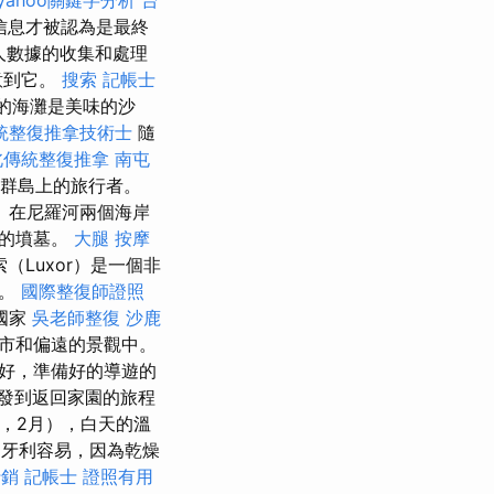
信息才被認為是最終
人數據的收集和處理
意到它。
搜索
記帳士
的海灘是美味的沙
統整復推拿技術士
隨
北傳統整復推拿
南屯
臘群島上的旅行者。
 在尼羅河兩個海岸
墓的墳墓。
大腿 按摩
（Luxor）是一個非
的。
國際整復師證照
國家
吳老師整復
沙鹿
市和偏遠的景觀中。
好，準備好的導遊的
出發到返回家園的旅程
，2月），白天的溫
匈牙利容易，因為乾燥
行銷
記帳士 證照有用