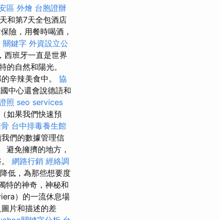
安區 外燴
台胞證辦
天和第7天全包酒店
站保險，用餐時喝酒，
l
關鍵字
外資設立公
來，西班牙一直是世界
獨特的自然和陽光。
部的辛辣美食中。
協
國中心還會說德語和
證照
seo services
地（如果我們快速預
整骨
台中排毒養生館
讀我們的數據管理信
。 避免擁擠的地方，
浴。
網路行銷
經絡調
下降低，為那些想要度
獨特的神奇，神秘和
iera）的一流休息場
及圖片和描述的差
yahoo關鍵字分析
台