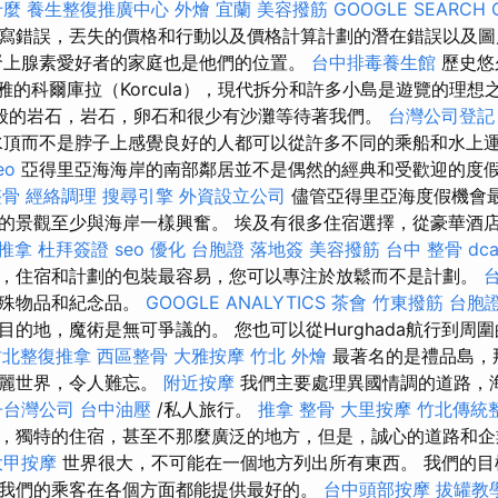
什麼
養生整復推廣中心
外燴 宜蘭
美容撥筋
GOOGLE SEARCH 
寫錯誤，丟失的價格和行動以及價格計算計劃的潛在錯誤以及圖
腎上腺素愛好者的家庭也是他們的位置。
台中排毒養生館
歷史悠
），優雅的科爾庫拉（Korcula），現代拆分和許多小島是遊覽的理
般的岩石，岩石，卵石和很少有沙灘等待著我們。
台灣公司登記
頂而不是脖子上感覺良好的人都可以從許多不同的乘船和水上
eo
亞得里亞海海岸的南部鄰居並不是偶然的經典和受歡迎的度
整骨
經絡調理
搜尋引擎
外資設立公司
儘管亞得里亞海度假機會
的景觀至少與海岸一樣興奮。 埃及有很多住宿選擇，從豪華酒
 推拿
杜拜簽證
seo 優化
台胞證 落地簽
美容撥筋
台中 整骨 dca
，住宿和計劃的包裝最容易，您可以專注於放鬆而不是計劃。
特殊物品和紀念品。
GOOGLE ANALYTICS
茶會
竹東撥筋
台胞證
目的地，魔術是無可爭議的。 您也可以從Hurghada航行到周
竹北整復推拿
西區整骨
大雅按摩
竹北 外燴
最著名的是禮品島，
美麗世界，令人難忘。
附近按摩
我們主要處理異國情調的道路，
冊台灣公司
台中油壓
/私人旅行。
推拿 整骨
大里按摩
竹北傳統
，獨特的住宿，甚至不那麼廣泛的地方，但是，誠心的道路和企
大甲按摩
世界很大，不可能在一個地方列出所有東西。 我們的目
我們的乘客在各個方面都能提供最好的。
台中頭部按摩
拔罐教