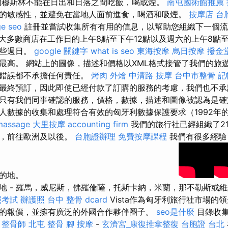
的穆斯林不能在日出和日落之間吃飯，喝或煙。
南屯國術館推薦
的敏感性，並避免在當地人面前進食，喝酒和吸煙。
按摩店
台
ge seo
註冊並嘗試收集所有有用的信息，以幫助您組織下一個
大多數商店在工作日的上午8點至下午12點以及週六的上午8點至
一些週日。
google 關鍵字
what is seo
東海按摩
烏日按摩
撥金
最高。 網站上的圖像，描述和價格以XML格式接管了我們的旅
或錯誤都不承擔任何責任。
烤肉 外燴
中清路 按摩
台中市整骨
記
最終預訂，因此即使已經付款了訂購的服務的考慮，我們也不承
只有我們同事確認的服務，價格，數據，描述和圖像被認為是
數據的收集和處理符合有效的匈牙利數據保護要求（1992年的L
massage
大里按摩
accounting firm
我們的旅行社已經組織了2
行，前往歐洲及以後。
台胞證辦理
免費按摩課程
我們有很多經驗
目的地。
地 - 羅馬，威尼斯，佛羅倫薩，托斯卡納，米蘭，那不勒斯或維羅
照考試
辦護照
台中 整骨 dcard
Vista作為匈牙利旅行社市場的
的報價，並擁有廣泛的外國合作夥伴圈子。
seo是什麼
目錄收集
事
整骨師
北屯 整骨
腳 按摩
-
玄濟宮_康復推拿整復
台胞證 台北