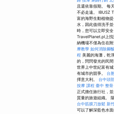
且還依靠假期。 每
不必走遠。 IBUSZ 
富的海野生動植物提
水，因此值得洗手並
時，您可以立即安
TravelPlanet.p
納機場不僅為住在附
摩教學
如何消除腳
程
美麗的海灘，乾淨
的，閃閃發光的民間
世界上中世紀富有城
有城市的競爭。
台胞
擇意大利。
台中頭
按摩 課程
臺中 整骨
正式擔任旅行社，
質量的旅遊組織。 
台中筋膜刀放鬆
新
可以了解深藍色水