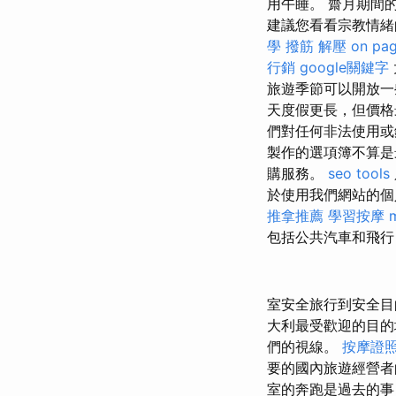
用午睡。 齋月期間
建議您看看宗教情緒
學
撥筋 解壓
on pa
行銷
google關鍵字
旅遊季節可以開放
天度假更長，但價格
們對任何非法使用
製作的選項簿不算是
購服務。
seo tools
於使用我們網站的個人
推拿推薦
學習按摩
包括公共汽車和飛
室安全旅行到安全
大利最受歡迎的目的
們的視線。
按摩證
要的國內旅遊經營者
室的奔跑是過去的