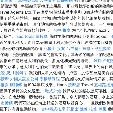
天清潔房間，每隔幾天更換床上用品。 那些尋找夢幻般的海灘和
Travel Agents Ltd.正在改變44個城市辦事處和18個邊境管
供了難忘的體驗。 由於本地細菌培養物以外的其他細菌培養物
使用手動消毒劑。 遵守適當的衛生規則可以預防腹瀉。 一年中的
全，舒適和立即在線預訂旅行。
台中 推拿
您也可以在Invia.cz，In
l上找到我們。
seo tools
學按摩
我們在我們的網站上使用cookie。
近的奧地利人，而且為美國匈牙利人提供舒適且經濟的旅行機
酸
享受獨特的島嶼的心情
記帳士 接案
台中精油按摩
-
護照換發
的海，完美的服務。 該國的豐富文化，其著名的地面上的紀念
習俗正在講述意大利的漫長，多元化和光榮的過去。
雄獅 台胞
市的競爭，意大利中心的天主教教會，19世紀，世界上的富裕
證 費用
關鍵字
讓我們去看文化補給，滑雪，度假甚至是美食
部按摩
外國人設立公司
學按摩課程
它的居民友好而熱情好客，其
 推薦
筋師傅
自1994年底以來，Haris
按摩店
Travel
五權路按
並提供了獨特的文化巡遊。
歐式外燴
我們成功的秘訣是可靠性，
陽光，白色沙灘，藍色海洋，番茄群島，令人驚嘆的酒店，水上
竹市撥筋
我們可以在紅海上舒適的酒店放鬆身心，一旦我們對海
面鏡下的海野生動植物。
台中泰式按摩
記帳士 進修
推拿 整復
參