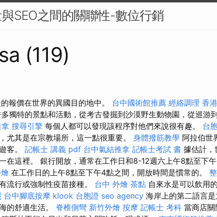
與SEO之間的關聯性-數位行銷
sa (119)
浪漫的報價在世界的異國目的地中。
台中國術館推薦
經絡調理
香港
多獨特的景點和活動，從考古發掘到沙漠野生動物園，從巡游
推拿
搜尋引擎
每個人都可以發現該程序對他們來說很有趣。
台
，尤其是在宗教場所，這一點很重要。
身體撥筋教學
阿拉伯世
重遊客。
記帳士 講義 pdf
台中氣結推拿
記帳士考試 書
據估計，
一在這裡。 銀行開放，通常在工作日和8-12週六上午8點至下
外燴
在工作日的上午8點至下午4點之間，開放時間是慣常的。
整
沒有流行或強制性疫苗接種。
台中 外燴 茶點
自來水是可以飲用的
照
台中腳底按摩
klook 台胞證
seo agency
海岸上的第二語言是
中海的舒適生活。
脊椎側彎
新竹外燴
按摩
記帳士 考科
當商店關