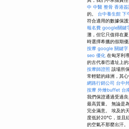
中 中醫 整骨
香港簽
的。
台中養生館
下
符合適用的數據保護
報名費
google關
灘，但它只值得在夏
時選擇希臘的假期優
按摩
google 關鍵字
seo 優化
在匈牙利導
的古代泰巴遺址上的
按摩師證照
該場所
常輕鬆的綠洲，其心情
網路行銷公司
台中
按摩
外燴buffet
台南
我們保證通過受過良
最高質量。 無論是
完全滿意。 埃及的
度低於20°C，並
的空氣不那麼出汗。 