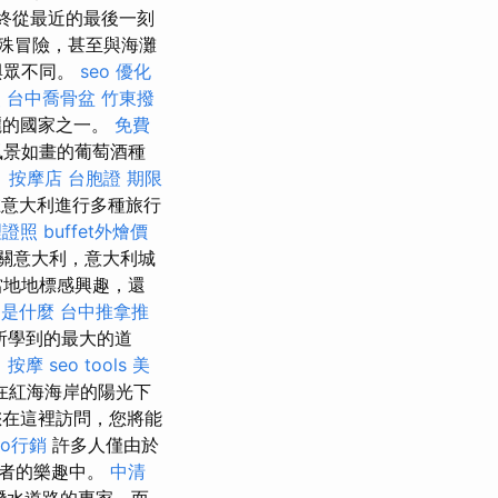
終從最近的最後一刻
殊冒險，甚至與海灘
與眾不同。
seo 優化
照
台中喬骨盆
竹東撥
麗的國家之一。
免費
風景如畫的葡萄酒種
。
按摩店
台胞證 期限
意大利進行多種旅行
理證照
buffet外燴價
有關意大利，意大利城
當地地標感興趣，還
o是什麼
台中推拿推
所學到的最大的道
 按摩
seo tools
美
在紅海海岸的陽光下
在這裡訪問，您將能
eo行銷
許多人僅由於
好者的樂趣中。
中清
潛水道路的專家，而