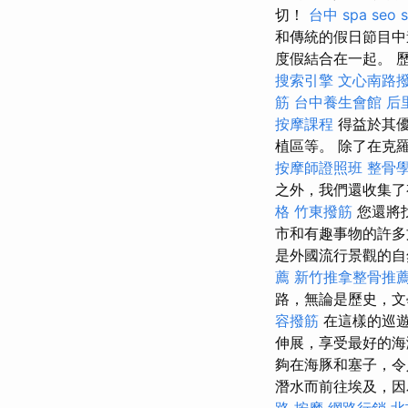
切！
台中 spa
seo s
和傳統的假日節目
度假結合在一起。 
搜索引擎
文心南路
筋
台中養生會館
后
按摩課程
得益於其優
植區等。 除了在克
按摩師證照班
整骨
之外，我們還收集
格
竹東撥筋
您還將找
市和有趣事物的許多
是外國流行景觀的
薦
新竹推拿整骨推
路，無論是歷史，
容撥筋
在這樣的巡遊
伸展，享受最好的
夠在海豚和塞子，令
潛水而前往埃及，因
路 按摩
網路行銷
北