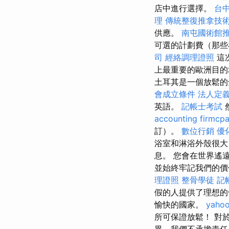
店中進行選擇。
台
理
傳統整復推拿技術
供應。
南屯國術館
可選的計劃費（那些
司
經絡調理證照
這
上最重要的歐洲目的
土耳其是一個放鬆的
會成立條件
法人定
英語。
記帳士考試
accounting firmcp
訂）。
數位行銷
優
浴室和淋浴外殼很大
息。 您會在世界遙
並始終牢記我們的價
理證照
整骨學徒
記
假的人提供了理想
愉快的國家。
yah
所可保證放鬆！ 對
異，我們不承擔責