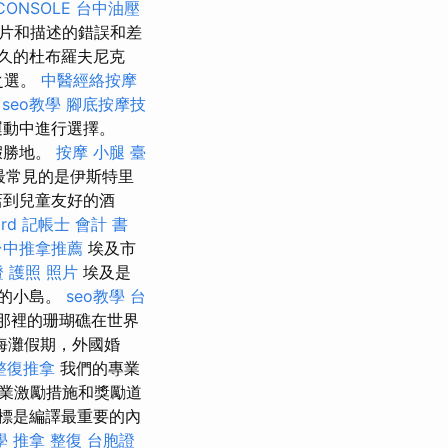
CONSOLE
台中油壓
片和描述的錯誤和差
久的杜布羅夫尼克
想之選。
中醫經絡按摩
seo教學
腳底按摩技
運動中進行選擇。
假勝地。
按摩 小腿
臺
最常見的是伊斯特里
店到兒童友好的酒
rd
記帳士 會計 書
台中推拿推薦
埃及市
 護照 照片
埃及是
圍的小島。
seo教學
台
那裡的珊瑚礁在世界
海灘假期，外國婚
整復推拿
我們的專業
業激勵措施和獎勵道
標是編譯最重要的內
學
推拿 整復
台胞證