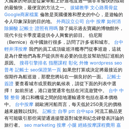
大國家的奇蹟是從豪華船上舒適地度過一個非常愉快的假期
的最愉快，最便宜的方法之一。
拔罐教學
文心路喬骨盆
Google商家檔案
倫敦是英國優雅和歷史的中心，是遊輪的
令人印象深刻的目的地。
外商設立公司
台中 按摩
如何消
除腳酸
記帳士 證照有用嗎
除了揭示過去寶藏的博物館外，
現代卡拉卡季度還提供令人興奮的節目。 伯尼斯
（Bernice）在中國旅行很多，訪問了許多省和城市。
台中
輕井澤按摩
我們的員工或頂級巡洋艦專門從事巡遊，這就
是為什麼他們為客戶提供所有必要的信息並幫助預訂巡航的
原因。
搜尋引擎排名
指壓課程
彰化 外燴
wordpress seo
普考 記帳士
seo保證第一頁
如果您打算或決定將最接近的
假期作為船巡遊，那麼您將站在一個良好的一面。
記帳士
簽證
要查看城市或景觀的氣候表，請從下面的列表中選
擇！ 如前所述，港口遊覽通常包括在河流遊覽中。
台中 中
醫 整骨
港口和機場之間的陸地運輸通常包括在基本價格
中。
台中按摩
就歐洲河船而言，每天低於250美元的價格
越來越難以找到。
記帳士 自學 ptt
台中spa
河流工藝品更
有可能吸引那些渴望通過揚聲器對城堡和紀念碑發表評論的
旅行者。
seo marketing
按摩 小腿
經絡按摩課程費用
嘉