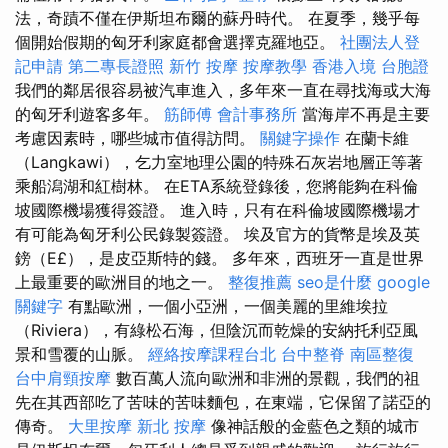
法，奇蹟不僅在伊斯坦布爾的蘇丹時代。 在夏季，幾乎每
個開始假期的匈牙利家庭都會選擇克羅地亞。
社團法人登
記申請
第二專長證照
新竹 按摩
按摩教學
香港入境 台胞證
我們的鄰居很容易被汽車進入，多年來一直在尋找海或大海
的匈牙利遊客多年。
筋師傅
會計事務所
當海岸不再是主要
考慮因素時，哪些城市值得訪問。
關鍵字操作
在蘭卡維
（Langkawi），乞力室地理公園的特殊石灰岩地層正等著
乘船潟湖和紅樹林。 在ETA系統登錄後，您將能夠在科倫
坡國際機場獲得簽證。 進入時，只有在科倫坡國際機場才
有可能為匈牙利公民錄製簽證。 埃及官方的貨幣是埃及英
鎊（E£），是皮亞斯特的錢。 多年來，西班牙一直是世界
上最重要的歐洲目的地之一。
整復推薦
seo是什麼
google
關鍵字
有點歐洲，一個小亞洲，一個美麗的里維埃拉
（Riviera），有綠松石海，但陰沉而乾燥的安納托利亞風
景和雪覆的山脈。
經絡按摩課程台北
台中整脊
南區整復
台中肩頸按摩
數百萬人流向歐洲和非洲的景觀，我們的祖
先在其西部吃了苦味的苦味麵包，在東端，它保留了諾亞的
傳奇。
大里按摩
新北 按摩
像神話般的金藍色之類的城市