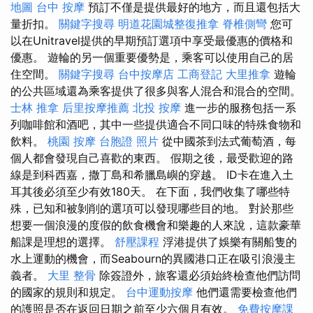
地圖
台中 按摩
預訂不僅是提供最好的地方，而且還包括大
量折扣。
關鍵字搜尋
明道花園城整復推拿
脊椎側彎
您可
以在Unitravel提供的早期預訂選項中享受最優惠的價格和
優惠。 遊輪的另一個重要優勢是，乘客可以使用自己的居
住空間。
關鍵字搜尋
台中按摩店
工商登記
大里推拿
遊輪
的公共區域還為乘客提供了很多與客人混合和混合的空間。
士林 推拿
后里按摩推薦
北投 按摩
進一步的服務包括一系
列咖啡館和酒吧，其中一些提供適合不同口味的特殊食物和
飲料。
桃園 按摩
台胞證 照片
從中國茶到法式葡萄酒，每
個人都會發現自己喜歡的東西。 假期之後，最受歡迎的路
線是到科西嘉，撒丁島和希臘島嶼的穿越。 ID卡在進入土
耳其後必須至少有效180天。 在下面，我們收集了哪些特
殊，已知和被剝削的選項可以發現哪些目的地。 對於那些
想要一個浪漫的度假的飲食機會和樂趣的人來說，這款豪華
船課是理想的選擇。
舒壓課程
浮港提供了娛樂有關船隻的
水上運動的機會，而Seabourn的異國港口正在吸引浪漫主
義者。
大里 整骨
除簽證外，旅客還必須始終檢查他們訪問
的國家的規則和規定。
台中運動按摩
他們還需要檢查他們
的護照是否在返回日期之前至少六個月有效。
免費按摩課