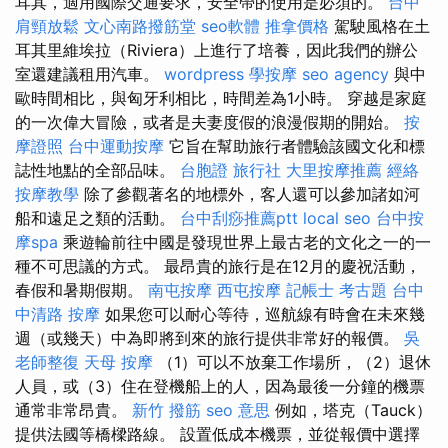
耳其，適用國際交通要求，安全帶的使用是必須的。
台中
肩頸放鬆
文心南路撥筋堂
seo軟體
推拿價格
駕駛風格在土
耳其里維埃拉（Riviera）上進行了培養，因此我們的辦公
室還建議租用汽車。
wordpress
學按摩
seo agency
與中
歐時間相比，與匈牙利相比，時間差為1小時。 穿越是家庭
的一次偉大冒險，或者是夫妻度假的浪漫假期的開始。
按
摩證照
台中運動按摩
它旨在幫助旅行者體驗該國文化和標
誌性地點的全部品味。
台胞證 旅行社
大里按摩推薦
經絡
按摩教學
除了參觀著名的地標外，客人還可以參加諸如河
船和遠足之類的活動。
台中刮痧推薦ptt
local seo
台中按
摩spa
乘遊輪前往中國是發現世界上最古老的文化之一的一
種不可思議的方式。 最昂貴的旅行是在12月的慶祝活動，
春假和暑期假期。
南屯按摩
西屯按摩
記帳士 考古題
台中
中清路 按摩
如果您可以耐心等待，巡航線有時會在未來幾
週（或幾天）中為即將到來的旅行提供非常好的報價。
吳
老師整復
天母 按摩
（1）可以不放棄工作場所，（2）退休
人員，或（3）住在登機船上的人，因為最後一分鐘的機票
通常非常昂貴。
新竹 撥筋
seo 意思
例如，塔克（Tauck）
提供法國等橋樑路線。 設置低成本機票，並從報價中選擇