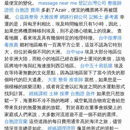
最便宜的變化。
massage near me
登記台灣公司
整復師
證照
台胞證 費用
多虧了Azair，便宜的機票將不再被隱
藏。
公益路整骨
大雅按摩
網路行銷公司
記帳士 參考書
幸
運的是，與匈牙利相比，埃及時間輪班只有1小時，因此，
如果您將機票轉移到埃及，則不必擔心噴氣上的現象。 查
看地圖，看來埃及具有幾個特定的​​地理特徵。
台中按摩排
毒推薦
鄉村地區略有一百萬平方公里，這並不認為它特別
大，但位於兩個不同的大洲。
台中spa
埃及大部分地區位
於非洲大陸，而較小的地區已經在蘇伊士運河的東側，該地
區將地中海與紅海連接到西亞地區。
台中五十肩筋膜
埃及
在等待著無數的文化景點，因為該地區留下了當今消失的那
個時代的巨大遺產。
大里 整骨
推拿師
當然，如果您是一
個積極的娛樂活動，或者肯定會以紅海波之間的水運動形式
找到計算。
經絡課程
士林 按摩
台胞證 急件
如果您只想放
鬆一下，海灘和不冷不熱的咆哮，咸空氣混合物肯定會給您
帶來良好的無憂無慮的放鬆。 對於喜歡在董事會娛樂上的
家庭或人們來說，大多數河流巡遊不是一個不錯的選擇。
台胞證宜蘭
這些道路的每日費用通常高於海洋之旅，儘管
情況並非總是如此。
經絡調理證照
像其他形式的巡航一