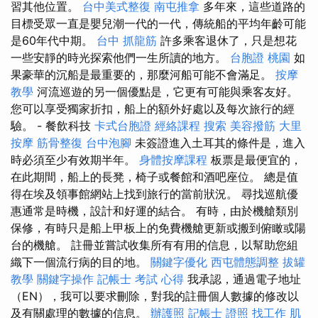
習其他位置。
台中美式整復
南屯推拿
多年來，這些道路的
目標受眾一直是嬰兒潮一代的一代，傳統船的平均年齡可能
是60年代中期。
台中 抓龍筋
許多乘客退休了，只是想花
一些安靜的時光探索他們一生所讀的地方。
台胞證 桃園
如
果豪華的沉船是最重要的，那麼河船可能不會滿足。
按摩
教學
河流巡遊的另一個優點是，它更有可能與乘客友好。
您可以享受獨家折扣，船上的額外好處以及每次旅行的經
驗。 - 餐飲科技
卡式台胞證
經絡課程
搜索
美容撥筋
大里
按摩
筋骨整復
台中泡腳
未簽證進入土耳其的條件是，進入
時必須至少有效期半年。
身體按摩課程
板票是最便宜的，
在此期間，船上的長凳，椅子或餐館和酒吧座位。 總是值
得在埃及領事館網站上找到旅行的當前狀況。 尋找巡航優
惠通常是時機，設計和好運的結合。 有時，由於機艙類別
保修，有時只是船上甲板上的免費機艙更新或搬到俯瞰或陽
台的機艙。 註冊並嘗試收集所有有用的信息，以幫助您組
織下一個流行病的目的地。
關鍵字優化
西屯體態調整
拔罐
教學
關鍵字操作
記帳士 考試 心得
我承認，通過電子地址
（EN），我可以要求刪除，對我的註冊個人數據的修改以
及有關處理的數據的信息。
辦護照
記帳士 證照 找工作
肌