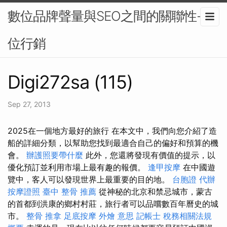
數位品牌聲量與SEO之間的關聯性-數
位行銷
Digi272sa (115)
Sep 27, 2013
2025在一個地方最好的旅行 在本文中，我們向您介紹了造
船的詳細分類，以幫助您找到最適合自己的偏好和預算的機
會。
辦護照要帶什麼
此外，您還將發現有價值的提示，以
優化預訂並利用市場上最有趣的報價。
逢甲按摩
在中國遊
覽中，客人可以發現世界上最重要的目的地。
台胞證 代辦
按摩證照
臺中 整骨 推薦
從神秘的北京和禁忌城市，蒙古
的首都到洪康的鄉村村莊，旅行者可以品嚐數百年曆史的城
市。
整骨 推拿
足底按摩
外燴 意思
記帳士 稅務相關法規