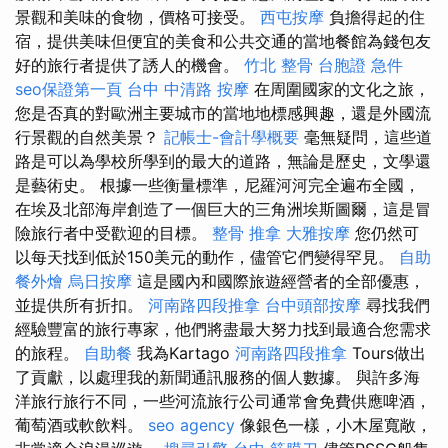
景觀和美味的食物，價格可接受。
西屯按摩
負擔得起的住
宿，提供美味但便宜的美食和公共交通的當地餐館為錢包友
好的旅行者提供了誘人的機會。
竹北 整骨
台胞證 急件
seo保證第一頁
台中 中清路 按摩
在周圍國家的文化之旅，
您是否真的對歐洲主要城市的當地地標感興趣，還是外國流
行景觀的自然美景？
記帳士-會計學概要
毫無疑問，這些道
路是可以為學校所學到的最大的道路，無論是歷史，文學還
是藝術史。 根據一些衡量標準，尼羅河河完全遍布全國，
在埃及北部海岸創造了一個巨大的三角洲埃斯圖爾，這是冒
險旅行者中受歡迎的目標。
整骨 推拿
大雅按摩
您仍然可
以每天找到低於150美元的動作，儘管它們變得罕見。
自助
餐外燴
烏日按摩
這是國內和國際旅遊經營者的全部優惠，
並提供所有折扣。
河南路四段推拿
台中頭部按摩
尋找我們
經驗豐富的旅行專家，他們將盡最大努力找到最適合您需求
的旅程。
自助餐
我為Kartago
河南路四段推拿
Tours做出
了貢獻，以處理我的新聞通訊服務的個人數據。 與許多海
洋旅行旅行不同，一些河流旅行公司通常會免費供應啤酒，
葡萄酒或軟飲料。
seo agency
像銀色一樣，小木屋寬敞，