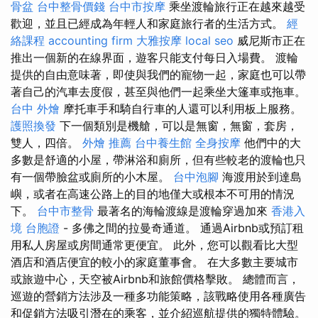
骨盆
台中整骨價錢
台中市按摩
乘坐渡輪旅行正在越來越受
歡迎，並且已經成為年輕人和家庭旅行者的生活方式。
經
絡課程
accounting firm
大雅按摩
local seo
威尼斯市正在
推出一個新的在線界面，遊客只能支付每日入場費。 渡輪
提供的自由意味著，即使與我們的寵物一起，家庭也可以帶
著自己的汽車去度假，甚至與他們一起乘坐大篷車或拖車。
台中 外燴
摩托車手和騎自行車的人還可以利用板上服務。
護照換發
下一個類別是機艙，可以是無窗，無窗，套房，
雙人，四倍。
外燴 推薦
台中養生館
全身按摩
他們中的大
多數是舒適的小屋，帶淋浴和廁所，但有些較老的渡輪也只
有一個帶臉盆或廁所的小木屋。
台中泡腳
海渡用於到達島
嶼，或者在高速公路上的目的地僅大或根本不可用的情況
下。
台中市整骨
最著名的海輪渡線是渡輪穿過加來
香港入
境 台胞證
- 多佛之間的拉曼奇通道。 通過Airbnb或預訂租
用私人房屋或房間通常更便宜。 此外，您可以觀看比大型
酒店和酒店便宜的較小的家庭董事會。 在大多數主要城市
或旅遊中心，天空被Airbnb和旅館價格擊敗。 總體而言，
巡遊的營銷方法涉及一種多功能策略，該戰略使用各種廣告
和促銷方法吸引潛在的乘客，並介紹巡航提供的獨特體驗。