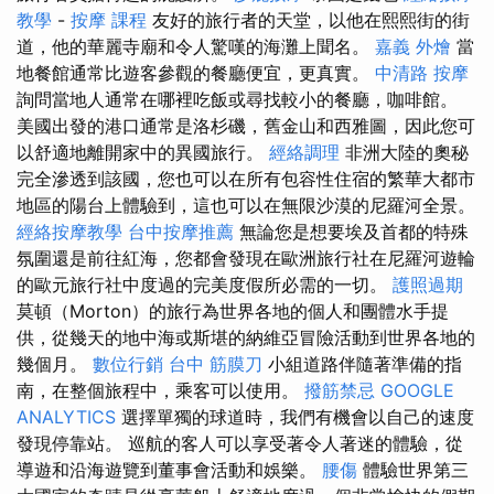
教學
-
按摩 課程
友好的旅行者的天堂，以他在熙熙街的街
道，他的華麗寺廟和令人驚嘆的海灘上聞名。
嘉義 外燴
當
地餐館通常比遊客參觀的餐廳便宜，更真實。
中清路 按摩
詢問當地人通常在哪裡吃飯或尋找較小的餐廳，咖啡館。
美國出發的港口通常是洛杉磯，舊金山和西雅圖，因此您可
以舒適地離開家中的異國旅行。
經絡調理
非洲大陸的奧秘
完全滲透到該國，您也可以在所有包容性住宿的繁華大都市
地區的陽台上體驗到，這也可以在無限沙漠的尼羅河全景。
經絡按摩教學
台中按摩推薦
無論您是想要埃及首都的特殊
氛圍還是前往紅海，您都會發現在歐洲旅行社在尼羅河遊輪
的歐元旅行社中度過的完美度假所必需的一切。
護照過期
莫頓（Morton）的旅行為世界各地的個人和團體水手提
供，從幾天的地中海或斯堪的納維亞冒險活動到世界各地的
幾個月。
數位行銷
台中 筋膜刀
小組道路伴隨著準備的指
南，在整個旅程中，乘客可以使用。
撥筋禁忌
GOOGLE
ANALYTICS
選擇單獨的球道時，我們有機會以自己的速度
發現停靠站。 巡航的客人可以享受著令人著迷的體驗，從
導遊和沿海遊覽到董事會活動和娛樂。
腰傷
體驗世界第三