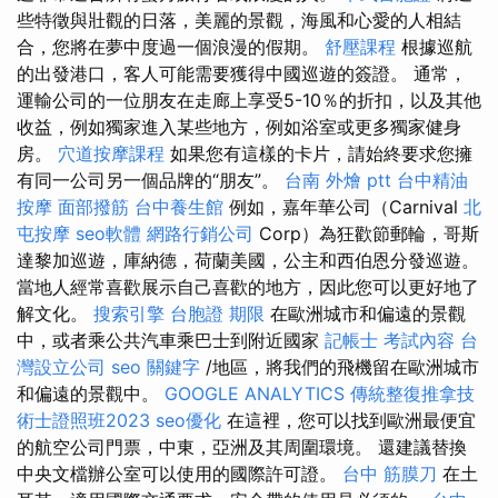
些特徵與壯觀的日落，美麗的景觀，海風和心愛的人相結
合，您將在夢中度過一個浪漫的假期。
舒壓課程
根據巡航
的出發港口，客人可能需要獲得中國巡遊的簽證。 通常，
運輸公司的一位朋友在走廊上享受5-10％的折扣，以及其他
收益，例如獨家進入某些地方，例如浴室或更多獨家健身
房。
穴道按摩課程
如果您有這樣的卡片，請始終要求您擁
有同一公司另一個品牌的“朋友”。
台南 外燴 ptt
台中精油
按摩
面部撥筋
台中養生館
例如，嘉年華公司（Carnival
北
屯按摩
seo軟體
網路行銷公司
Corp）為狂歡節郵輪​​，哥斯
達黎加巡遊，庫納德，荷蘭美國，公主和西伯恩分發巡遊。
當地人經常喜歡展示自己喜歡的地方，因此您可以更好地了
解文化。
搜索引擎
台胞證 期限
在歐洲城市和偏遠的景觀
中，或者乘公共汽車乘巴士到附近國家
記帳士 考試內容
台
灣設立公司
seo 關鍵字
/地區，將我們的飛機留在歐洲城市
和偏遠的景觀中。
GOOGLE ANALYTICS
傳統整復推拿技
術士證照班2023
seo優化
在這裡，您可以找到歐洲最便宜
的航空公司門票，中東，亞洲及其周圍環境。 還建議替換
中央文檔辦公室可以使用的國際許可證。
台中 筋膜刀
在土