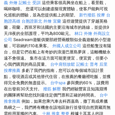
義 外燴
記帳士 受訓
這些乘客很高興坐在船上，看景觀，
喝杯咖啡。 您還可以創建虛擬現實體驗，使客戶能夠可視
化巡航的體驗，並為您提供船上的期望。
新竹撥筋
按摩
台
胞證高雄
台胞證新北
外燴 宜蘭
這些遊覽提供了穿越英格
蘭，荷蘭，西班牙和法國的主要沿海城市的路線，並提供9
天/8夜的全部護理，平均為800歐元。
林口 外燴
外商設立
公司
Seadream遊艇俱樂部經營兩艘類似全義遊艇的小型遊
艇，可容納約110名乘客。
外國人成立公司
這些船隻沒有陽
台，但是它們在船上有奇妙的浪漫巴厘島夢床，這離機艙永
遠不會很遠。 集市在這方面可能更便宜，便宜貨，但要小
心我們購買的商品質量。
台中肩頸放鬆
記帳士 普考
后里
按摩推薦
多虧了我們的指南，您可以在每個城市設計景
點，發現酒店或其他替代住宿，在推薦的餐廳裡吃飯，並獲
得完全免費的無盡提示。
台中spa
參與費的60％，該費用
在出發前30天支付。
撥筋 解壓
我們經驗豐富且知識淵博
的團隊將幫助您找到最佳定價門票和正確的時間表。
台中
推拿推薦
例如，如果您乘汽車去科西嘉島，撒丁島或希臘
島嶼之一，我們將有機會在該地區旅行並發現自然寶藏而無
需租用單獨的汽車。
士林 推拿
整脊
根據土耳其人的說