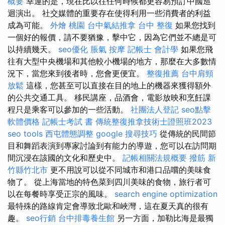
概要
幸運的是，現在比以往任何時候都更容易預訂中國巡
迴演出。 社交媒體的重要存在使得利用一些消費者的利益
成為可能。
外燴 桃園
台中氣結推拿
台中 整復
如果您找到
一個好的報價，請不要猶豫，擊中它，因為它們並不總是可
以持續幾天。
seo優化
脹氣 按摩
記帳士 會計學
如果您飛
往有大型中央機場和其他較小機場的地方，那麼在大多數情
況下，當您來到後者時，您會更便宜。
整復推薦
台中肩頸
放鬆
這樣，您甚至可以直接在目的地上的機器來獲得額外
的公共交通工具。 移民講座，品酒會，電影放映和烹飪課
程只是乘客可以參加的一些活動。
社團法人登記
seo點擊
軟體價格
記帳士考試 書
傳統整復推拿技術士證照班2023
seo tools
西屯體態調整
google 搜尋技巧
從傳統的民間節
目和舞蹈表演到專家討論到有能力的導遊，您可以在訪問期
間沉浸在該國的文化和歷史中。
記帳相關法規概要
撥筋 新
竹縣竹北市
更不用說可以從不同城市和港口品嚐的美味食
物了。 從上海當地的特色菜到四川美味的食物，旅行者可
以在每餐時享受正宗的風味。
search engine optimization
最特殊的路線肯定會導致北歐和峽灣，這在夏天真的很有
趣。
seo行銷
台中排毒養生館
另一方面，加勒比海是最獨