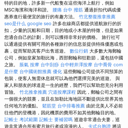
特的目的地，許多新一代船隻在這些海洋上航行，例如
MSC海濱和海洋和諧。
腰痛
台中 撥筋
通過折扣代碼或優
惠券進行最便宜的旅行的有趣方法。
竹北整復推拿推薦
seo是什么
google seo
許多在線商店都提供巡航旅行的折
扣，少量的沉船和日期，目的地或小木屋的特徵，但是如果
您適合自己的計劃，則可以獲得非常好的價格。 旅行社可
以通過提供有關可用的各種旅行的信息並提供特殊優惠或包
裹，從而幫助其客戶出售巡遊。
數位行銷
大多數大海郵輪
公司，例如皇家加勒比海，西部郵輪和狂歡節，還包括中國
之旅。
脹氣 按摩
台中刮痧
台中輕井澤按摩
台中喬骨
com
是什麼
台中國術館推薦
優化
這些郵輪公司提供不同預算的
包裝，使客人無需休息就可以為他們選擇完美的巡遊。 與
家人和朋友的球道是一生的經歷，我們可以幫助您充分利用
冒險。
竹北推拿推薦
穴道按摩課程
因此，郵輪公司之間有
一個很大的競賽，並且在加勒比海地區不斷提供比世界其他
任何地方的優點。
鬆筋堂
台中排毒推薦
由於北美人不必前
往他們的登機港，因此機票的費用不如其他郵輪目的地。
記帳士 考試範圍
記帳士 要補習嗎
巡遊非常適合夫妻，巡
遊非常適合所有蜜月旅行者或浪漫的人。
卡式台胞證
將這