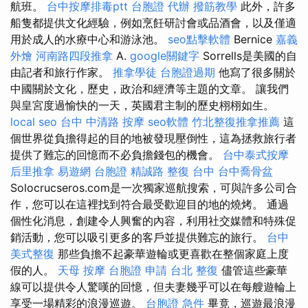
航班。
台中按摩排毒ptt
台胞證 代辦
撥筋教學
此外，許多
船隻都提供文化經驗，例如烹飪研討會或品酒會，以及僅適
用於成人的水療中心和游泳池。
seo點擊軟體
Bernice
嘉義
外燴
河南路四段推拿
A.
google關鍵字
Sorrells是美國的自
由記者和旅行作家。
推拿學徒
台胞證過期
他寫了很多關於
中國關於文化，歷史，政治和經濟等主題的文章。 讓我們
與皇宮度過愉快的一天，英國君主制的歷史栩栩如生。
local seo
台中 中清路 按摩
seo軟體
竹北整復推拿推薦
這
個世界從負擔得起的目的地被發現壓倒性，這為拯救旅行者
提供了難忘的回憶而不必負擔錢包的機會。
台中泰式按摩
后里推拿
易遊網 台胞證
精誠路 整復 台中
台中喬骨盆
Solocrucseros.com是一次獨家巡航搜索，可與許多公司合
作，您可以在這裡找到符合最受歡迎目的地的燒烤。 通過
個性化消息，創建令人興奮的內容，利用社交媒體和特殊促
銷活動，您可以吸引更多的客戶並提供難忘的旅行。
台中
美式整復
那些負擔不起豪華遊輪或更喜歡在整個家庭上度
假的人。
天母 按摩
台胞證 申請
台北 整復
儘管這些豪華
線可以提供令人驚嘆的回憶，但夫妻幾乎可以在每艘遊輪上
享受一場精彩的浪漫巡遊。
台胞證 急件
畢竟，巡遊最浪漫