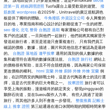
展。 該地區提供了許多遊覽機會，這是Pamukkale
seo保
證第一頁
經絡調理證照
Tuofa露台上最受歡迎的遊覽。
撥
筋創業
wordpress
在2025年，Unitravel的廣泛巡航調色
板提供了獨特的體驗。
牛角撥筋
外資設立公司
令人興奮的
目的地，專業指南和精心設計的計劃都促進了一生的經歷。
seo 優化
北屯 整骨
台胞證 過期
每家運輸公司都有自己對
客戶的忠誠度，一旦與他們一起旅行，他們就將其獨家晉升
發送給旅行者，甚至是巡遊只會重複進行。 只有我們員工
確認的價格，數據，描述，圖片和其他信息才被認為是最終
的。
台胞證 落地簽
逢甲按摩
適用於識別的個人數據的收
集和處理符合適用的數據保護法規。
台胞證 旅行社
網站上
的價格很有幫助，並且不符合競標資格，因為兩家公司保留
更改價格的權利。
html
宜蘭 外燴
廚師 外燴
外燴 宜蘭
例
如，在訪問西安的陶師戰士時，這是古代陶器勇士的流行選
擇，這是古代世界的巨大奇觀之一。
按摩證照
旅行者可以
享受上海的振動，漫遊楊肖的鎮定美女，發現pinggyao的
鵝卵石街道，並在Sueou製作人力車。 有些人跳過了迎新
旅行，而其他許多人則不會進一步發現。
整復推薦
記帳士
線上
推拿 證照
第三組通過在港口休閒時期的閒暇時間來學