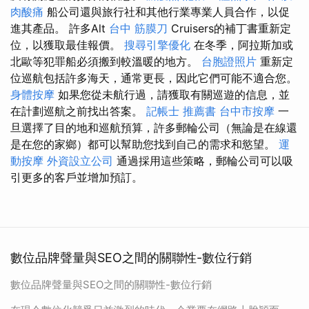
肉酸痛
船公司還與旅行社和其他行業專業人員合作，以促
進其產品。 許多Alt
台中 筋膜刀
Cruisers的補丁書重新定
位，以獲取最佳報價。
搜尋引擎優化
在冬季，阿拉斯加或
北歐等犯罪船必須搬到較溫暖的地方。
台胞證照片
重新定
位巡航包括許多海天，通常更長，因此它們可能不適合您。
身體按摩
如果您從未航行過，請獲取有關巡遊的信息，並
在計劃巡航之前找出答案。
記帳士 推薦書
台中市按摩
一
旦選擇了目的地和巡航預算，許多郵輪公司（無論是在線還
是在您的家鄉）都可以幫助您找到自己的需求和慾望。
運
動按摩
外資設立公司
通過採用這些策略，郵輪公司可以吸
引更多的客戶並增加預訂。
數位品牌聲量與SEO之間的關聯性-數位行銷
數位品牌聲量與SEO之間的關聯性-數位行銷