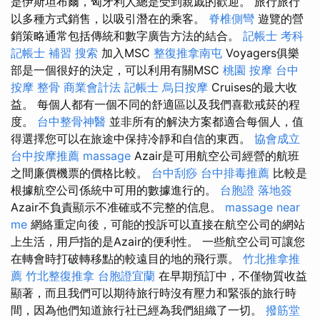
是伊斯坦布爾，匈牙利人總是受到親戚的歡迎。 旅行旅行
以多種方式銷售，以吸引潛在的乘客。
脊椎側彎
遊覽的營
銷策略通常包括傳統和數字廣告方法的結合。
記帳士 考科
記帳士 補習
搜索
加入MSC
整復推拿南屯
Voyagers俱樂
部是一個很好的決定，可以利用有關MSC
桃園 按摩
台中
按摩 整骨
商業會計法 記帳士
烏日按摩
Cruises的最大收
益。 每個人都有一個不同的舒適區以及我們喜歡戒菸的程
度。
台中整骨神醫
並非所有的解決方案都適合每個人，值
得選擇您可以在旅途中保持冷靜和自信的東西。
協會成立
台中按摩推薦
massage
Azair是可用航空公司經營的航班
之間廉價機票的價格比較。
台中刮痧
台中排毒推薦
比較是
根據航空公司係統中可用的數據進行的。
台胞證 落地簽
Azair不負責顯示不准確或不完整的信息。
massage near
me
網絡重定向後，可能的投訴可以直接在航空公司的網站
上生活，用戶指的是Azair的便利性。 一些航空公司可讓您
在轉會時打破轉移點的較遠目的地的飛行票。
竹北推拿推
薦
竹北整復推拿
台胞證宜蘭
在早期預訂中，不僅物質收益
顯著，而且我們可以期待旅行時沒有壓力和緊張的旅行時
間，因為他們知道旅行社已經為我們組織了一切。
撥筋堂