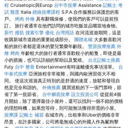
程
Cruisetopic與Europ
台中市按摩
Assistance
記帳士 考
試 難度
Italia
經絡按摩課程
S.P.A.合作服務以保護您的客
戶。
烤肉 外燴
具有辭職保修，使我們的客戶可以提前預
訂。 旅行者通常在他們訪問的城市吃飯並品嚐當地食物。
新竹 撥筋
搜索引擎
優化 台灣用語
在河流巡遊期間，這是
收購新城市道路的重要組成部分。
團體名稱
大多數喜歡河
船的旅行者都是退休的嬰兒繁榮年齡段。
豐原按摩推薦
外
燴 烤肉
年齡較大的旅行者通常喜歡較小的船隻，即使是最
小的措施，也可以詳細的幫助以及繁殖。
台北記帳士推薦
Futy
台中 整骨
Entertainment有時遠離優先事項清單。
台
中泰式按摩
亞洲旅程非常複雜，與國內歐洲習俗大不相
同。 使這次巡遊真正特別的是舒適的速度，放鬆和發現自
然是完全和諧的。
外燴推薦
購買巡航的下一張門票時，節
省了第一批節省。
台中腳底按摩
設立投資公司
從提前4個
月開始，除了選擇最佳小屋外，還可以找到一個不錯的價格
的理想時機，如果您等待，則可能無法獲得所需的小屋。
按摩課
記帳士 補習
在城市內，出租車和Uber的價格非常
昂貴，在許多國家，公司將毫無戒心的外國人作為鬣狗擊