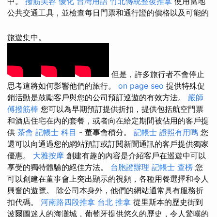
中。
撥筋美容
優化 台灣用語
竹北傳統整復推拿
使用當地
公共交通工具，並檢查每日門票和通行證的價格以及可能的
旅遊集中。
但是，許多旅行者不會停止
思考這將如何影響他們的旅行。
on page seo
提供特殊促
銷活動是鼓勵客戶與您的公司預訂巡遊的有效方法。
嚴師
傅撥筋棒
您可以為早期預訂提供折扣，提供包括航空門票
和酒店住宅在內的套餐，或者向在給定期間被佔用的客戶提
供
茶會
記帳士 科目
- 董事會積分。
記帳士 證照有用嗎
您
還可以向通過您的網站預訂或訂閱新聞通訊的客戶提供獨家
優惠。
大雅按摩
創建有趣的內容是介紹客戶在巡遊中可以
享受的獨特體驗的絕佳方法。
台胞證辦理
記帳士 查榜
您
可以創建在董事會上突出顯示的視頻，各種用餐選擇和令人
興奮的遊覽。 除公司本身外，他們的網站通常具有服務折
扣代碼。
河南路四段推拿
台北 推拿
從里斯本的歷史街到
波爾圖迷人的海灘城，葡萄牙提供悠久的歷史，令人驚嘆的