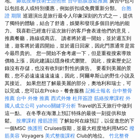
地。
腳底按摩技術士證照班
台中筋膜放鬆推薦
廣告中也可
以包括名人或特別優惠，例如折扣或免費重新分類。
台胞
證 期限
巡迴演出是旅行最令人印象深刻的方式之一，提供
了獨特的體驗，結合了舒適，娛樂和發現多個目的地的能
力。 我喜歡已經進行這次旅行的客戶會表達他們的意見，
推薦餐廳，路線或商店。 讀者將於週一開始，並於週五到
達，遊客將於週四開始，並於週日回家，因此門票通常是當
今最昂貴的。 您一開始不會考慮一下，但是重複搜索導致
價格上漲，因此建議以隱身模式瀏覽。 因此，搜索歷史記
錄沒有存儲，也沒有收到針對性的廣告。 要看到美麗的景
觀，您不必遠遠遠遠遠遠，因此，阿爾卑斯山的野生小說及
其接近。 如果您想了解最美麗的部分，奧地利和瑞士，可
以完成，您可以在Proko - 餐會服務
記帳士報名
台中整骨
推薦
台中 外燴 推薦
西式外燴
杜拜簽證
筋絡按摩課程
外
國人成立公司
yahoo關鍵字分析
Travel的五天旅行中做到
這一點。 在冬季在海灘上預訂特殊的最後一刻提供和放
鬆。
按摩課程
撥筋證照
了解如何在線預訂，以促進您的下
一個MSC
換護照
Cruises假期，並最大程度地利用MSC
撥
筋美容
Voyagers
美式整復課程
Club的地位。
竹北整脊