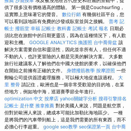
推薦
沙鹿按摩
埃及被浸泡在古代歷史和壯麗的景觀中，提
供了很多沒有價格過高的體驗。 第一個是Couchsurfing，
這實際上意味著它的聲音。
數位行銷
有幾個社區平台，您
可以看到該地區有免費的沙發或臥室並與之接觸。
普考 記
帳士
撥筋堂 幸福
記帳士 教科書
記帳士 考試 報名
日期必
須比您在旅館中的日期更靈活，因為在這種情況下，有人歡
迎和主機。
GOOGLE ANALYTICS
換護照
台中喬骨盆
該
解決方案需要自信和靈活性，因此並非所有人，但任何不適
不動的人，也許更冒險的人都是完美的解決方案。 大多數
旅行社建議客人了解他們在中國大使館的要求，以確保他們
在開始之前擁有正確的文件。
身體撥筋教學
按摩證照
一些
郵輪公司提供簽證處理服務，可以極大地促進該過程。
大
里 整骨
請記住，歐洲也是一個非常受歡迎的目的地，在某
些地方，例如地中海，巡迴賽季節全年進行。
optimization 中文
按摩店
yahoo關鍵字分析
搜尋引擎排名
記帳士 是什麼
推拿推薦
對於美國人來說，問題是航空票，
但對於歐洲人來說，總成本可能比加勒比海地區少。 一種
是將我們的汽車帶到船上，這是我們需要的所有東西，而不
必擔心行李超重。
google seo教學
seo保證第一頁
台中喬