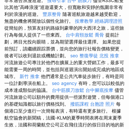
非常適合浪漫巡遊。
搜尋引擎
台中 筋膜刀
儘管RSSC船隻
比其他“高峰浪漫”巡遊還要大，但寬敞和安靜的氛圍非常有
利於浪漫的巡遊。
豐原整骨
隨著巡航旅遊越來越受歡迎，
無盡的機會將開放以個性化旅行。
按摩教學
經絡調理證照
從簡短的，預算友好的路線到豪華的跨大西洋之旅，這些旅
行為每個人提供了一些東西。
台中肩頸放鬆
喬骨
提前計
劃，將目光投向眼睛，並為期望選擇最佳選擇。 如果您提
前預訂，請繼續跟踪票價，並向您的旅行社報告價格變更，
後者可以收到退款或機艙計劃。
seo
整復學徒
北投 推拿
河流旅遊公司專注於他們在擴展上的重大營銷工作，最多可
能需要一周的時間，並包括與巡迴演出開始或完成的地區或
城市。
新竹 推拿
他們通常是公共汽車徒步旅行，有時是同
一位計劃導演在船上。
seo agency
有時，您可以以較低的
成本達成類似的協議。
台中筋膜刀放鬆
台中腳底按摩
儘管
河流旅遊公司以額外的費用提供一些派對遊覽，但每個港口
的基礎知識都以旅行價格找到。
撥筋課程
台胞證 照片
每
個港口至少進行一次簡報表演，有時還有更多旅行。 根據
航空協會的新聞稿，法國-KLM的夏季時間表將在周末夏季
生效，法國和荷蘭航空公司正在飛往流行的假日目的地的新