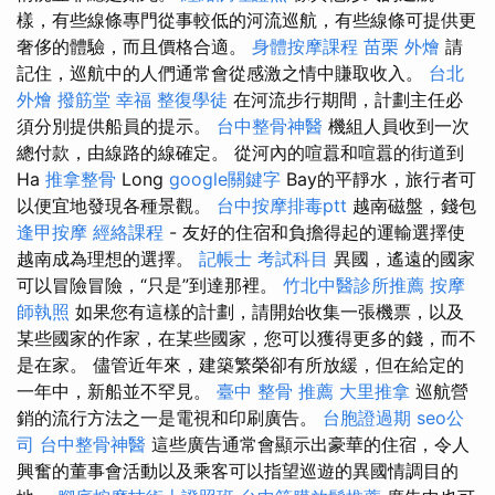
樣，有些線條專門從事較低的河流巡航，有些線條可提供更
奢侈的體驗，而且價格合適。
身體按摩課程
苗栗 外燴
請
記住，巡航中的人們通常會從感激之情中賺取收入。
台北
外燴
撥筋堂 幸福
整復學徒
在河流步行期間，計劃主任必
須分別提供船員的提示。
台中整骨神醫
機組人員收到一次
總付款，由線路的線確定。 從河內的喧囂和喧囂的街道到
Ha
推拿整骨
Long
google關鍵字
Bay的平靜水，旅行者可
以便宜地發現各種景觀。
台中按摩排毒ptt
越南磁盤，錢包
逢甲按摩
經絡課程
- 友好的住宿和負擔得起的運輸選擇使
越南成為理想的選擇。
記帳士 考試科目
異國，遙遠的國家
可以冒險冒險，“只是”到達那裡。
竹北中醫診所推薦
按摩
師執照
如果您有這樣的計劃，請開始收集一張機票，以及
某些國家的作家，在某些國家，您可以獲得更多的錢，而不
是在家。 儘管近年來，建築繁榮卻有所放緩，但在給定的
一年中，新船並不罕見。
臺中 整骨 推薦
大里推拿
巡航營
銷的流行方法之一是電視和印刷廣告。
台胞證過期
seo公
司
台中整骨神醫
這些廣告通常會顯示出豪華的住宿，令人
興奮的董事會活動以及乘客可以指望巡遊的異國情調目的