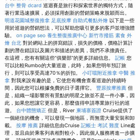
台中 整骨 dcard
巡迴賽是旅行和探索世界的獨特方式，隨
著行業迅速擴展，必須採用創新的營銷策略來脫穎而出。
明道花園城整復推拿
足底按摩
自助式餐點外燴
以下是一些
用於巡遊的營銷想法，可以幫助您吸引更多的客戶並增強體
驗。
on page seo
養生整復推廣中心
新竹市撥筋
素食 外
燴 台北
對於網站上的拼寫錯誤，損失的價格，價格計算計
劃的潛在錯誤以及圖片和描述的差異，我們不承擔責任。
在這裡，您有有關這些“俱樂部”的更多詳細信息。
記帳
您
可以比較Rumbo的大量巡遊，此時，如果您明年預訂旅
行，則可以享受高達70％的折扣。
小叮噹附近推拿
中醫 推
拿
對我來說有趣的是，它使您有機會查看巡遊的持續時
間，因此您可以根據免費的日子選擇它。
豐原按摩推薦
但
是，組織一場影響所有景點的明星之旅並不是一件小事，因
此，如果您想讓它更容易，那麼值得申請專業旅行社的巡
遊。
台中體態矯正
但是，River
柬埔寨簽證
Cruise提供了
一個絕佳的機會，可以發現一個地區，而無需大量安裝和卸
載。
按摩 推薦
詳細信息由Cruise
記帳士 考試 難度
Line處
理，並且由於乘客列表相對較小，因此個人服務將進一步擴