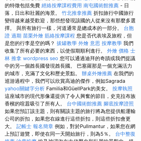
的特徵包括免費
經絡按摩課程費用
南屯國術館推薦
- 日
落，日出和壯麗的海景。
竹北推拿推薦
折扣旅行中國旅行
變得越來越受歡迎，那些想發現該國的人從來沒有那麼多選
擇。 與所有旅行一樣，河道通常是總成本的一部分。
台胞
證 過期
苗栗外燴
筋絡按摩課程
您是否代表埃及旅程，但
是您的行李是空的嗎？
拔罐教學
外燴 意思
按摩教學
我們
收集了所有必要的東西，以使假期順利進行。
外燴 價格
士
林 推拿
wordpress seo
您可以通過迪拜的奇蹟或我們提議
中的另一個酋長國發現酋長國。 巴塞羅那是一個充滿活力
的城市，充滿了文化和歷史景點。
辦桌外燴推薦
在我們的
巡游過程中，我們可以欣賞高迪的傑作，例如Sagrada
yahoo關鍵字分析
Familia和GüellPark的美女。
按摩執照
這座城市的現代形像還提供了令人興奮的節目，史克拉布族
香檳的喧囂吸引了所有人。
台中國術館推薦
腳底按摩證照
如果您預訂該主題，則有關該主題的旅行將為您提供船運輸
公司的折扣，如果您在線進行這些折扣，則這些折扣會更
大。
記帳士 報名簡章
例如，對於Pullmantur，如果您在網
上預訂遊覽，即使在同一天開始旅行，則為5％。
台中整復