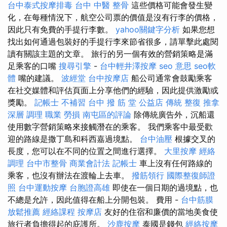
台中泰式按摩排毒
台中 中醫 整骨
這些價格可能會發生變
化，在每種情況下，航空公司票的價值是沒有行李的價格，
因此只有免費的手提行李數。
yahoo關鍵字分析
如果您想
找出如何通過包裝好的手提行李來節省很多，請單擊此處閱
讀有關該主題的文章。 旅行的另一個有效的營銷策略是滿
足乘客的口嘴
搜尋引擎
-
台中輕井澤按摩
seo 意思
seo軟
體
嘴的建議。
波經堂
台中按摩店
船公司通常會鼓勵乘客
在社交媒體和評估頁面上分享他們的經驗，因此提供激勵或
獎勵。
記帳士 不補習
台中 撥 筋 堂 公益店 傳統 整復 推拿
深層 調理 職業 勞損 南屯區的評論
除傳統廣告外，沉船還
使用數字營銷策略來接觸潛在的乘客。 我們乘客中最受歡
迎的路線是撒丁島和科西嘉過境點。
台中油壓
根據交叉的
長度，您可以在不同的位置之間進行選擇。
大里按摩
經絡
調理
台中市整骨
商業會計法 記帳士
車上沒有任何路線的
乘客，也沒有辦法在渡輪上去車。
撥筋領行
國際整復師證
照
台中運動按摩
台胞證高雄
即使在一個日期的過境點，也
不總是允許，因此值得在船上分開包裝。 費用 -
台中筋膜
放鬆推薦
經絡課程
按摩店
友好的住宿和廉價的當地美食使
旅行者負擔得起的庇護所。
沙鹿按摩
泰國是錢包
經絡按摩