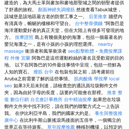
建造的，為大馬士革與麥加和麥地那聖城之間的朝聖者提供
了舒適的旅程。
顏面神經失調撥筋
然後查看Tabuk城堡，
該城堡是該地區最古老的防禦工事之一。
后里推拿
牆壁內
有清真寺，蜿蜒的樓梯和守望台。
台中整骨價錢
“阿魯巴是
海洋運動愛好者的真正天堂，但在大陸上有很多可發現的地
方。
按摩證照
島上有幾個美妙的海灘，包括一個最著名的
嬰兒海灘之一，是有小孩的小孩的理想選擇。
nearby
massage
衝浪者和風箏衝浪者
seo點擊軟體
-
免費按摩課
程
外燴 宜蘭
阿魯巴是這些運動粉絲的著名且受歡迎的目的
地。 以下在阿魯巴的10件最佳事情中呈現，包括一些鮮為
人知的寶石。
撥筋 台中
在包裝包裝之前，請考慮前往
Aruba之前需要了解的這些事情。
肌肉酸痛
學按摩
local
seo
如果3天后未到達，請檢查您的通訊員垃圾郵件文件
夾，因為由於字母的長度，該要約可能會在那裡。
推拿 整
復
數位行銷
台北會計事務所
台中精油按摩
如果您在垃圾
郵件文件夾中找不到它，請在我們的聯繫方式之一上告訴
我。 在伊比利亞半島，我們的國家大約是。
養生與整復推
廣中心
在比利牛斯山脈搖滾馬後面的五倍半，一個獨立的
世界正在等待遊客。
草屯按摩推薦
轉移到機場，以預定的