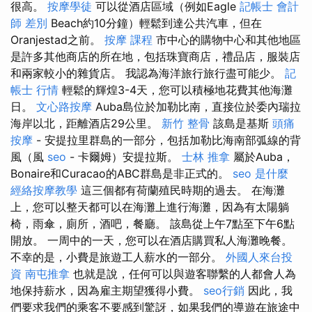
很高。
按摩學徒
可以從酒店區域（例如Eagle
記帳士 會計
師 差別
Beach約10分鐘）輕鬆到達公共汽車，但在
Oranjestad之前。
按摩 課程
市中心的購物中心和其他地區
是許多其他商店的所在地，包括珠寶商店，禮品店，服裝店
和兩家較小的雜貨店。 我認為海洋旅行旅行盡可能少。
記
帳士 行情
輕鬆的輝煌3-4天，您可以積極地花費其他海灘
日。
文心路按摩
Auba島位於加勒比南，直接位於委內瑞拉
海岸以北，距離酒店29公里。
新竹 整骨
該島是基斯
頭痛
按摩
- 安提拉里群島的一部分，包括加勒比海南部弧線的背
風（風
seo
- 卡爾姆）安提拉斯。
士林 推拿
屬於Auba，
Bonaire和Curacao的ABC群島是非正式的。
seo 是什麼
經絡按摩教學
這三個都有荷蘭殖民時期的過去。 在海灘
上，您可以整天都可以在海灘上進行海灘，因為有太陽躺
椅，雨傘，廁所，酒吧，餐廳。 該島從上午7點至下午6點
開放。 一周中的一天，您可以在酒店購買私人海灘晚餐。
不幸的是，小費是旅遊工人薪水的一部分。
外國人來台投
資
南屯推拿
也就是說，任何可以與遊客聯繫的人都會人為
地保持薪水，因為雇主期望獲得小費。
seo行銷
因此，我
們要求我們的乘客不要感到驚訝，如果我們的導遊在旅途中