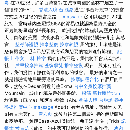
毒
在20世紀，許多百萬富翁在城市周圍的叢林中建立了一
個很棒的HAC。
香港入境 台胞證
通往“墨西哥冠軍”的豐富
方式是20世紀的豐富之路。
massage
它可以追溯到20世
紀初，當時赫內奎尼或SISA的貿易也被認為是綠黃金的，
正處於梅里達的增長年齡。 歐洲之旅的旅程以其歷史的偉
大，自然的美麗，文化多樣性和無數獨特的體驗來刷新其感
官。
整脊師證照
推拿整復
按摩執照
我的旅行土壤總是讓
您有機會按照自己想要的方式和想要的地方進行旅程。
記
帳士 作文
士林 推拿
我們仍然不是，我們將不會成為旅行
社。
后里按摩推薦
整復學徒
推拿整復
現在，與旅行社合
作，我們提供了抓住匈牙利奉獻的機會。 最好的事情之一
就是體驗當地居民旁邊的島嶼。
按摩課程台北
在酒店的早
餐，然後在Dedan附近前往Ekma
台中全身按摩推薦
Mountain，該山也稱為戶外圖書館。
撥筋 新竹縣竹北市
埃克瑪（Ekma）和阿布·奧德（Abu
香港入境 台胞證
養生
整復推廣中心
massage
Aoud）有考古遺址，讀綠洲人民
刻有古老著作。
唐六典
然後前往第二個最神聖的伊斯蘭城
市麥地那。 參觀Casa-Azul博物館，弗里達·卡洛（Frida
記
帳士 考古題
Kahlo）的生活可以通過她的作品旅行。
烤肉