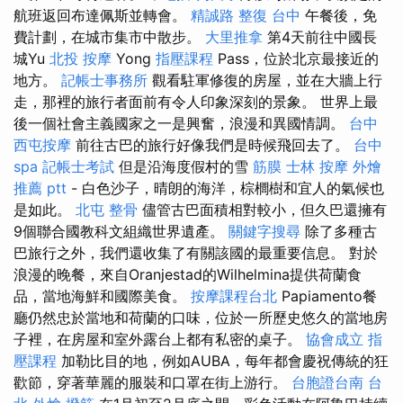
航班返回布達佩斯並轉會。
精誠路 整復 台中
午餐後，免
費計劃，在城市集市中散步。
大里推拿
第4天前往中國長
城Yu
北投 按摩
Yong
指壓課程
Pass，位於北京最接近的
地方。
記帳士事務所
觀看駐軍修復的房屋，並在大牆上行
走，那裡的旅行者面前有令人印象深刻的景象。 世界上最
後一個社會主義國家之一是興奮，浪漫和異國情調。
台中
西屯按摩
前往古巴的旅行好像我們是時候飛回去了。
台中
spa
記帳士考試
但是沿海度假村的雪
筋膜
士林 按摩
外燴
推薦 ptt
- 白色沙子，晴朗的海洋，棕櫚樹和宜人的氣候也
是如此。
北屯 整骨
儘管古巴面積相對較小，但久巴還擁有
9個聯合國教科文組織世界遺產。
關鍵字搜尋
除了多種古
巴旅行之外，我們還收集了有關該國的最重要信息。 對於
浪漫的晚餐，來自Oranjestad的Wi​​lhelmina提供荷蘭食
品，當地海鮮和國際美食。
按摩課程台北
Papiamento餐
廳仍然忠於當地和荷蘭的口味，位於一所歷史悠久的當地房
子裡，在房屋和室外露台上都有私密的桌子。
協會成立
指
壓課程
加勒比目的地，例如AUBA，每年都會慶祝傳統的狂
歡節，穿著華麗的服裝和口罩在街上游行。
台胞證台南
台