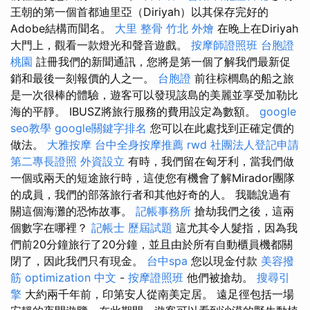
王朝的第一個首都迪里亞（Diriyah）以其保存完好的
Adobe結構而聞名。
大里 整骨
竹北 外燴
在晚上在Diriyah
大門上，觀看一款燈光和聲音遊戲。
按摩師證照班
台胞證
桃園
註冊我們的新聞通訊，您將是第一個了解我們最新促
銷和最後一刻報價的人之一。
台胞證
前往棕櫚島的船之旅
是一次很棒的體驗，遊客可以發現該島的美麗並享受加勒比
海的平靜。 IBUSZ將旅行服務的費用設定為數額。
google
seo教學
google關鍵字排名
您可以在此處找到正確定價的
做法。
大雅按摩
台中全身按摩推薦
rwd
社團法人登記申請
第二專長證照
外資設立
有時，我們留在匈牙利，當我們做
一個或兩天的短途旅行時，這使您有機會了解Mirador團隊
的成員，我們的部落旅行者和其他好奇的人。 我聽說過有
關這個海灘的恐怖故事。
記帳事務所
搶劫我們之後，這兩
個數字在哪裡？
記帳士 歷屆試題
這尤其令人髮指，因為我
們前20分鐘旅行了20分鐘，並且由於所有自動櫃員機都關
閉了，因此我們只有現金。
台中spa
您以現金付款
美容撥
筋
optimization 中文
-
按摩證照班
他們被搶劫。
搜尋引
擎
大約兩千年前，印第安人從南美定居。 遠足徑包括一場