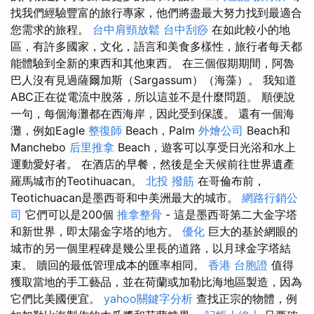
找我們經驗豐富的旅行專家，他們將盡最大努力找到最適合
您需求的旅程。
台中肩頸放鬆
台中刮痧
在如此較小的地
區，有許多國家，文化，語言和美食多樣性，旅行者每天都
能體驗到全新的東西和其他東西。 在三個假期期間，阿魯
巴人沒有見過薩爾加斯（Sargassum）（海藻）。 我知道
ABC正在從電流中脫落，所以這並不是什麼問題。 順便說
一句，每個海灘都在西海岸，因此受到保護。 還有一個海
灘，例如Eagle
整復師
Beach，Palm
外燴公司
Beach和
Manchebo
后里推拿
Beach，遊客可以享受日光浴和水上
運動愛好者。 在酒店的早餐，然後是全天候前往世界遺產
羅馬城市的Teotihuacan。
北投 撥筋
在哥倫布前，
Teotichuacan是墨西哥和中美洲最大的城市。
網路行銷公
司
它們可以是200個
推拿整骨
- 這是墨西哥第二大金字塔
和新世界，即太陽金字塔的地方。
優化
巨大的基於網眼的
城市的另一個里程碑是幾公里長的道路，以月球金字塔結
束。 贖回的最低管理成本的匯率相同。
香港 台胞證
值得
獲取當地的手工藝品，並在荷蘭或加勒比海地區製造，因為
它們比美國便宜。
yahoo關鍵字分析
查找正宗的物體，例