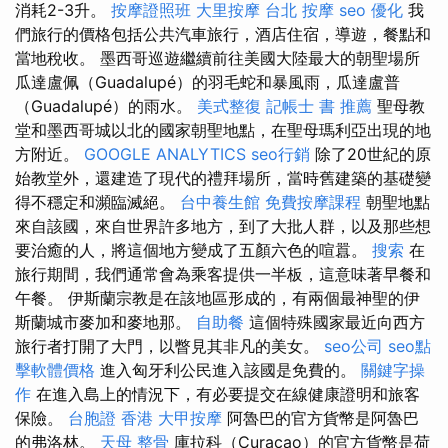
消耗2-3升。
按摩證照班
大里按摩
台北 按摩
seo 優化
我
們旅行的價格包括公共汽車旅行，酒店住宿，導遊，餐點和
當地稅收。 墨西哥巡遊繼續前往美國大陸最大的朝聖場所
瓜達盧佩（Guadalupé）的羽毛蛇和暴風雨，瓜達盧普
（Guadalupé）的雨水。
美式整復
記帳士 書 推薦
聖母教
堂和墨西哥城以北的國家朝聖地點，在聖母瑪利亞出現的地
方附近。
GOOGLE ANALYTICS
seo行銷
除了20世紀的原
始教堂外，還建造了現代的禮拜場所，當時舊建築的基礎變
得不穩定和瀕臨滅絕。
台中養生館
免費按摩課程
朝聖地點
來自該國，來自世界許多地方，到了大批人群，以及那些想
要治癒的人，將這個地方變成了五顏六色的喧囂。
搜索
在
旅行期間，我們通常會為乘客提供一半板，這意味著早餐和
午餐。 伊斯蘭宗教是在該地區形成的，有兩個最神聖的伊
斯蘭城市麥加和麥地那。
自助餐
這個特殊國家最近向西方
旅行者打開了大門，以瞥見其非凡的美女。
seo公司
seo點
擊軟體價格
進入匈牙利公民進入該國是免費的。
關鍵字操
作
在進入島上的情況下，有必要提交在線健康證明和旅客
保險。
台胞證 香港
大甲按摩
阿魯巴的官方貨幣是阿魯巴
的弗洛林。
天母 整骨
庫拉科（Curacao）的官方貨幣是荷