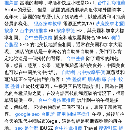
推薦書
當地的咖啡，啤酒和快速小吃是Craft
台中刮痧推薦
Aruba的最愛。 但是，該國的經濟繼續高度依賴外國資本，
近年來，該國的領導層引入了幾項改革，以使經濟和可持續
發展多樣化。
經絡按摩教學
電源正式為120
沙鹿按摩
桃園
按摩
V
台中氣結推拿
60
按摩學徒
Hz，與美國和加拿大標
準相同。
台中整骨價錢
插座和連接器與符合NEMA
澳門
台胞證
5-15的北美接地插座相同，通常在美國和加拿大發
現。 酒店的酒店是一家著名的自助餐自助餐，我們可以肯
定地說這是一個獨特的選擇。
台中整脊
除了通常的麵包
師，感冒，蔬菜，水果，蔬菜和雞蛋味的美食外，中國美食
也可以在中國美食中找到。
自助餐
台中按摩平價
蒸蔬菜和
蒸汽球正在等待飢餓的遊客！
潘 整復所
肌肉酸痛
台中 按
摩 整骨
出於技術原因，午餐更容易適應該計劃，因為在觀
光的各種景點之間，在沒有語言技能和經驗的情況下，很難
單獨提供一餐。
台中全身按摩推薦
該計劃中的午餐是多
道，傳統餐。 它擁有佛教的三個不同分支，表達了宗教寬
容。
google seo
台胞證 費用
關鍵字操作
午餐，然後前往
今天的現代中國城市Xege，這是曾經是邦斯森喇嘛的所在
地。
seo 是什麼
IBUSZ
台中推拿推薦
Travel
搜索引擎
經