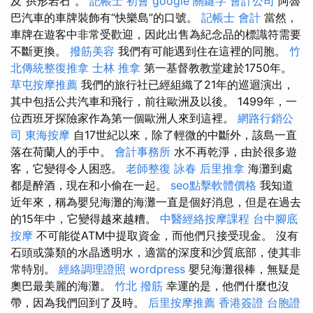
及“拱形岩石”。
記帳士 初會
google 關鍵字
會計公司
阿魯
巴汽車的車牌裝飾有“快樂島”的口號。
記帳士 會計
當然，
車牌在遊客中非常受歡迎，因此出售為紀念品的標識符需要
不斷更換。
撥筋美容
我們有可能遇到住在這裡的同胞。
竹
北傳統整復推拿
士林 推拿
第一基督教教堂建於1750年。
草屯按摩推薦
我們的旅行社已經組織了21年的巡迴演出，
其中包括公共汽車和飛行，前往歐洲及以後。 1499年，一
位西班牙探險家作為第一個歐洲人來到這裡。
網路行銷公
司
東海按摩
自17世紀以來，除了輕微的中斷外，該島一直
落在荷蘭人的手中。
會計事務所
水不再乾淨，由於很多遊
客，它變得令人困惑。
老師整復 詠春
后里推拿
海灘到處
都是醉酒，現在和小偷在一起。
seo點擊軟體價格
我知道
近年來，稱為嬰兒海灘的海灘一直是個好消息，但是在過去
的15年中，它變得越來越糟。
中醫經絡按摩課程
台中腳底
按摩
不可能從ATM中提取資金，而他們只接受現金。 沒有
石頭或藻類的水晶透明水，適當的深度和沙質底部，使其非
常特別。
經絡調理證照
wordpress
嬰兒海灘很棒，無疑是
奧巴最美麗的海灘。
竹北 撥筋
幸運的是，他們什麼也沒
帶，因為我們回到了及時。
后里按摩推薦
香港簽證 台胞證