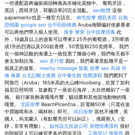
一些適配器將偏振插頭轉換為非極化底物中。 葡萄牙語，
英語，西班牙語，荷蘭語單詞完全混亂。
seo軟體
這個
papamiento也是一種官方語言。
南屯按摩
撥筋美容
台胞
證桃園
google seo
台中刮痧推薦
Aruba海關偏好使參賽者
可以將他們帶入個人使用。
推拿 整骨
台中按摩排毒
此
外，19歲及以上的遊客可以帶來2.25升的葡萄酒，3升啤酒
或1升的烈酒以及200款香煙，50雪茄和250克煙草。 我們
在一個神話般的海灘上一致投票了幾個小時，我們每天都不
會去加勒比海。
seo 是什麼
因此，我們看著景點幾乎是一
個真正的遊客。
nearby massage
脹氣 按摩
seo
高雄 外
燴 推薦
台北記帳士推薦
台中養生館
指壓課程
我們爬到了
阿魯巴（Aruba）165米高的火山峰Hooiberg，欣賞了加利
福尼亞照明塔，並參觀了一座岩石海岸，大自然雕刻了一座
橋。 銀行家裝飾著嘎嘎作響，貓頭鷹和其他當地動物的嘎
嘎聲。
北區按摩
BeachPícenčna，距電梯50米（只需在途
中買咖啡和水，喝杯杯）即可。
烏日按摩
當然不擁擠，美
國人，烏克蘭人（有點響亮但可以糾正），俄羅斯人（安
靜，非常有禮貌）。
如何設立投資公司
身體按摩課程
很好
的阿根廷人可以練習更多的西班牙語。
工商登記
接骨所
尋