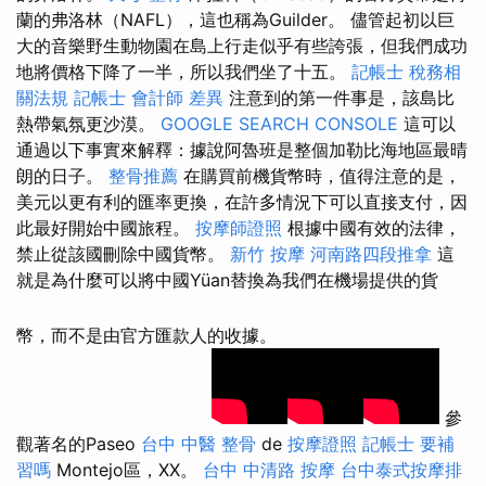
蘭的弗洛林（NAFL），這也稱為Guilder。 儘管起初以巨
大的音樂野生動物園在島上行走似乎有些誇張，但我們成功
地將價格下降了一半，所以我們坐了十五。
記帳士 稅務相
關法規
記帳士 會計師 差異
注意到的第一件事是，該島比
熱帶氣氛更沙漠。
GOOGLE SEARCH CONSOLE
這可以
通過以下事實來解釋：據說阿魯班是整個加勒比海地區最晴
朗的日子。
整骨推薦
在購買前機貨幣時，值得注意的是，
美元以更有利的匯率更換，在許多情況下可以直接支付，因
此最好開始中國旅程。
按摩師證照
根據中國有效的法律，
禁止從該國刪除中國貨幣。
新竹 按摩
河南路四段推拿
這
就是為什麼可以將中國Yüan替換為我們在機場提供的貨
幣，而不是由官方匯款人的收據。
參
觀著名的Paseo
台中 中醫 整骨
de
按摩證照
記帳士 要補
習嗎
Montejo區，XX。
台中 中清路 按摩
台中泰式按摩排