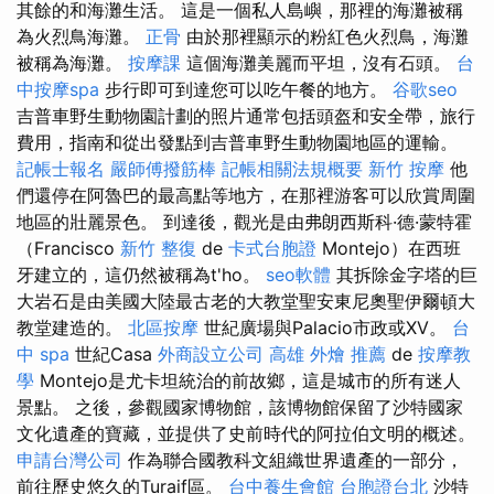
其餘的和海灘生活。 這是一個私人島嶼，那裡的海灘被稱
為火烈鳥海灘。
正骨
由於那裡顯示的粉紅色火烈鳥，海灘
被稱為海灘。
按摩課
這個海灘美麗而平坦，沒有石頭。
台
中按摩spa
步行即可到達您可以吃午餐的地方。
谷歌seo
吉普車野生動物園計劃的照片通常包括頭盔和安全帶，旅行
費用，指南和從出發點到吉普車野生動物園地區的運輸。
記帳士報名
嚴師傅撥筋棒
記帳相關法規概要
新竹 按摩
他
們還停在阿魯巴的最高點等地方，在那裡游客可以欣賞周圍
地區的壯麗景色。 到達後，觀光是由弗朗西斯科·德·蒙特霍
（Francisco
新竹 整復
de
卡式台胞證
Montejo）在西班
牙建立的，這仍然被稱為t'ho。
seo軟體
其拆除金字塔的巨
大岩石是由美國大陸最古老的大教堂聖安東尼奧聖伊爾頓大
教堂建造的​​。
北區按摩
世紀廣場與Palacio市政或XV。
台
中 spa
世紀Casa
外商設立公司
高雄 外燴 推薦
de
按摩教
學
Montejo是尤卡坦統治的前故鄉，這是城市的所有迷人
景點。 之後，參觀國家博物館，該博物館保留了沙特國家
文化遺產的寶藏，並提供了史前時代的阿拉伯文明的概述。
申請台灣公司
作為聯合國教科文組織世界遺產的一部分，
前往歷史悠久的Turaif區。
台中養生會館
台胞證台北
沙特