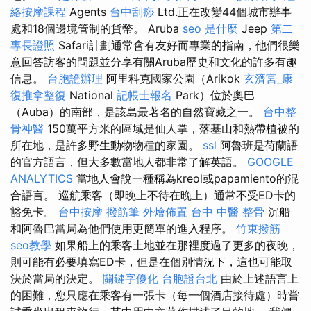
絡按摩課程
Agents
台中刮痧
Ltd.正在改變44個城市辦事
處和18個邊境管制的貨幣。 Aruba
seo 是什麼
Jeep
第二
專長證照
Safari計劃通常會有友好而專業的指南，他們很樂
意回答訪客的問題並分享有關Aruba歷史和文化的許多有趣
信息。
台胞證辦理
阿里科克國家公園（Arikok
玄濟宮_康
復推拿整復
National
記帳士報名
Park）位於奧巴
（Auba）的南部，是該島最著名的自然寶藏之一。
台中整
骨神醫
150萬平方米的區域是仙人掌，落基山和熱帶植被的
所在地，是許多野生動物物種的家園。
ssl
阿魯班是荷蘭語
的官方語言，但大多數當地人都非常了解英語。
GOOGLE
ANALYTICS
當地人會說一種稱為kreol或papamiento的混
合語言。 巡航乘客（即晚上不待在晚上）通常不受ED卡的
豁免卡。
台中按摩
撥筋筆
外燴佈置
台中 中醫 整骨
沉船
和阿魯巴當局為他們使用更簡單的進入程序。
竹東撥筋
seo教學
如果船上的乘客土地並在那裡度過了更多的夜晚，
則可能有必要填寫ED卡，但是在個別情況下，這也可能取
決於當局的決定。
關鍵字優化
台胞證台北
由於上述語言上
的困難，您只應在乘客有一張卡（每一個酒店接待處）時嘗