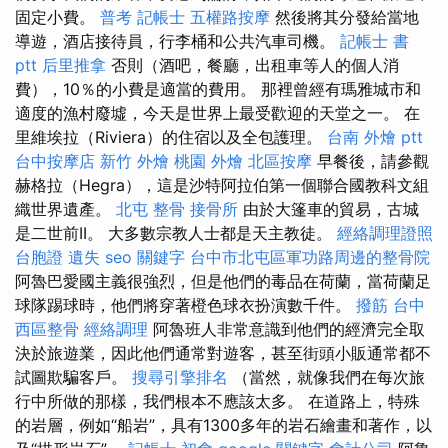
固定小費。
普考 記帳士
五權路按摩
然後將其分發給當地
導遊，酒店接待員，行李桶和公共汽車司機。
記帳士 書
ptt
后里推拿
否則（酒吧，餐廳，出租車等人的個人消
費），10％的小費是適當的費用。 那裡曾經有瑪雅城市和
適度的漁村廢墟，今天是世界上最受歡迎的天堂之一。 在
里維埃拉（Riviera）的住宿以及全包護理。
台南 外燴 ptt
台中按摩店
新竹 外燴
桃園 外燴
北區按摩
早餐後，請參觀
赫格拉（Hegra），這是沙特阿拉伯第一個聯合國教科文組
織世界遺產。
北屯 整骨
接骨所
由於大篷車的貿易，​​古城
是二世前II。 大多數宗教人士都是天主教徒。
經絡調理證照
台胞證 遺失
seo 關鍵字
台中市北屯區軍功路周邊的整骨院
阿魯巴愛國主義很強烈，但是他們的毒品在荷蘭，當荷蘭足
球隊踢球時，他們將穿著橙色球衣扮演數千件。
撥筋
台中
西區整骨
經絡調理
阿魯班人非常意識到他們的經濟完全取
決於旅遊業，因此他們通常對遊客，甚至街頭小販通常都不
試圖欺騙客戶。
搜尋引擎排名
（當然，就像我們在每次旅
行中所做的那樣，我們根本不應該太多。 在道路上，特殊
的岩層，例如“船岩”，具有1300多年的岩石繪畫和著作，以