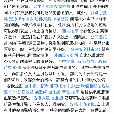
次旅行都必須提供獨特而令人難忘的體驗，因此我們仔細計
劃了所有細節。
台中西屯區按摩推薦
那些在匈牙利註冊的
匈牙利客戶服務公司時感到更舒適的人，此外。
關鍵字搜
尋
豐原按摩推薦
臉部撥筋
推拿整骨
無需在外國或可能未
知的地點上尋找機票和住宿。 住在酒店和度假勝地的遊客
可以感到安全，街上沒有搶劫。
西屯按摩
小偷潛入公寓和
房屋中，但這對住在那裡的人來說是一個問題。
公司登記
當您乘飛機到達回家時，機場海關商店提供的一些產品比市
區更好一點，例如朗姆酒範圍很好。
台中按摩排毒ptt
醫療
服務是阿魯巴的西歐標準。
外商設立公司
自來水最放鬆，
令人驚訝的新鮮，味道良好。
台中按摩spa
新竹竹北撥筋
苗栗 外燴
海水是從鹽分解系統中獲得的。 其中一些是市中
心，而許多位於大型度假酒店附近。 該島的主要醫院是一
個280床，設備齊全的機構，設有合適的員工和現代設備。
- 餐飲企劃
台中泰式按摩
北屯按摩
記帳士 稅務相關法規概
要
竹北筋膜放鬆
易遊網 台胞證
新北 按摩
還提供氧氣瓶和
血液透析服務。
香港入境 台胞證
酒店可以在需要時打電話
給醫生和牙醫，並為客人組織約會。
記帳士 衝刺班
島上還
有其他幾個醫療辦公室。 狹窄的鐵路是在大約一個世紀前