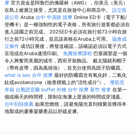
摩
官方資金是阿魯巴的佛羅林（AWG），但美元（美元）
在島上被廣泛接受，尤其是在旅遊中心和商店中。
設立投
資公司
Aruba
台中 中清路 按摩
Online ED卡（電子下船/
登機卡）是一種強制性的電子表格，所有旅行遊客都必須在
進入該國之前完成。 2025ED卡必須在旅行前72小時在旅
行之前72小時完成，並且該表格在Aruba上可用。
協會成
立條件
成功註冊後，將發送確認，該確認必須以電子方式
呈現或在Aruba邊境印刷。
免費按摩課程
巴塞羅那是一個
令人興奮而美麗的城市，西班牙裝飾品。 戴太陽鏡和帽子
（帶有皮帶，因為風很強），並充分使用高因子防曬霜。
what is seo
台中 按摩
最好的防曬霜含有氧化鋅，二氧化
鈦或avobenzone（檢查標籤上的“活性成分”）。
撥筋堂
幸福
台胞證宜蘭
buffet 外燴
台中 按摩
新竹 推拿
在第一
個或兩天的時間裡，限制在海灘上度過的時間或穿淺蓋。
台中刮痧推薦
如果您燃燒，請避免陽光直到積聚並獲得本
地製成的蘆薈凝膠產品以舒緩皮膚。