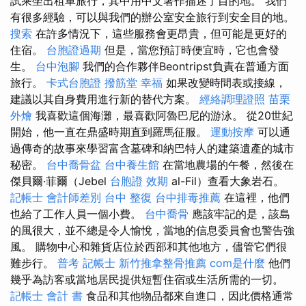
試乘坐出租車旅行，其中用中文著作描述了目的地。 我們
有很多經驗，可以與我們的辦公室安全旅行到安全目的地。
搜索
在許多情況下，這些服務會更昂貴，但可能是更好的
住宿。
台胞證過期
但是，當您預訂時便宜時，它也會發
生。
台中泡腳
我們的合作夥伴Beontripst負責在普通方面
旅行。
卡式台胞證
撥筋堂 幸福
如果改變時間表或接線，
建議以其自身費用進行新的替代方案。
經絡調理證照
苗栗
外燴
我喜歡這個海灘，最喜歡阿魯巴尼的游泳。 從20世紀
開始，他一直在鼎盛時期直到羅馬征服。
運動按摩
可以通
過傳奇的故事來學習富含墓碑和納巴特人的建築遺產的城市
秘密。
台中喬骨盆
台中養生館
在當地農場的午餐，然後在
傑貝爾·菲爾（Jebel
台胞證 效期
al-Fil）查看大象岩石。
記帳士 會計師差別
台中 整復
台中排毒推薦
在這裡，他們
也給了工作人員一個小費。
台中喬骨
應該牢記的是，該島
的風很大，並不總是令人愉悅，當地的信息委員會也警告強
風。 購物中心和雜貨店位於西部和其他地方，儘管它們很
難步行。
普考 記帳士
新竹推拿整骨推薦
com是什麼
他們
幾乎為訪客或當地居民提供短暫住宿或生活所需的一切。
記帳士 會計 書
食品和其他物品都來自進口，因此價格通常