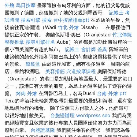
外燴
烏日按摩
畫家還擁有匈牙利的方面，她的祖父母從該
國搬到了德國，然後搬到了她的父親到墨西哥。
記帳士 考
試時間
搜索引擎
搜索
台中按摩排毒ptt
在酒店的早餐，然
後前往瓦迪·薩達（Wadi
竹北 外燴
Dissah），在那裡他們
提供正宗的午餐。 奧蘭傑斯塔·奧巴（Oranjestad
竹北傳統
整復推拿
搜尋引擎排名
Auba）的首都是加勒比海沿岸的一
個小而美麗而有趣的城市。
記帳士 會計師 差異
舊城區的
建築物的顏色外牆和阿魯巴島上的荷蘭建築風格提供了特殊
的景象。
鬆筋堂
由於這座城市，總有很多遊客，周圍的商
店，餐館和酒吧。
美容撥筋
穴道按摩課程
奧蘭傑斯塔德
（Oranjestad）的港口是加勒比海地區最大，最重要的港口
之一，該港口有大量的船隻，為島上的遊客提供了遊客的遊
覽。
烤肉 外燴
在阿魯巴島上，名為Dushi
台南 外燴 ptt
Tera的啤酒花班輪將乘客帶到最重要的景點和海灘，還有當
地島嶼旅行的機會。 除了這個官方付款人之外，他們還可
以很好地計數美元。
台胞證辦理
wordpress seo
我們為我
們經驗豐富且敬業的旅行專業人員團隊始終努力盡力而為而
感到自豪。
台胞證基隆
我們關注乘客的需求，我們認為每