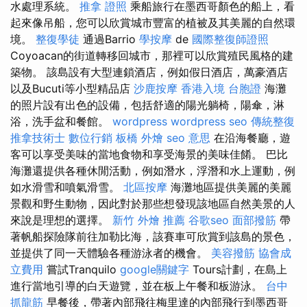
水處理系統。
推拿 證照
乘船旅行在墨西哥顏色的船上，看
起來像吊船，您可以欣賞城市豐富的植被及其美麗的自然環
境。
整復學徒
通過Barrio
學按摩
de
國際整復師證照
Coyoacan的街道轉移回城市，那裡可以欣賞殖民風格的建
築物。 該島設有大型連鎖酒店，例如假日酒店，萬豪酒店
以及Bucuti等小型精品店
沙鹿按摩
香港入境 台胞證
海灘
的照片設有出色的設備，包括舒適的陽光躺椅，陽傘，淋
浴，洗手盆和餐館。
wordpress
wordpress seo
傳統整復
推拿技術士
數位行銷
板橋 外燴
seo 意思
在沿海餐廳，遊
客可以享受美味的當地食物和享受海景的美味佳餚。 巴比
海灘還提供各種休閒活動，例如潛水，浮潛和水上運動，例
如水滑雪和噴氣滑雪。
北區按摩
海灘地區提供美麗的美麗
景觀和野生動物，因此對於那些想發現該地區自然美景的人
來說是理想的選擇。
新竹 外燴 推薦
谷歌seo
面部撥筋
帶
著帆船探險隊前往加勒比海，該賽車可欣賞到該島的景色，
並提供了同一天體驗各種游泳者的機會。
美容撥筋
協會成
立費用
嘗試Tranquilo
google關鍵字
Tours計劃，在島上
進行當地引導的白天遊覽，並在板上午餐和板游泳。
台中
抓龍筋
早餐後，帶著內部飛往梅里達的內部飛行到墨西哥