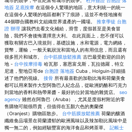
城市的競爭，中世紀富有城市的競爭。
杜拜簽證
台胞證 落
地簽
足底按摩
在這個令人驚嘆的地區，意大利統一的統一
在這個令人驚嘆的地區都剩下了痕跡，這並不奇怪地擁有
44個聯合國教科文組織世界遺產的一國場。
推拿學徒
台胞
證 辦理
讓我們去看文化補給，滑雪，度假甚至是美食冒
險，我們不會後悔選擇意大利。 在此頁面上，您不僅可以
獲取有關古巴入境規則，基礎設施，水和電源，電力網絡，
貨幣，運輸，一般天氣狀況和當地人的有用信息，而且還有
很多照片和城市。
台中筋膜放鬆推薦
古巴最受歡迎的目的
地 -
台中按摩排毒
哈瓦那，塞恩富戈斯，瓦拉德羅，特立
尼達，聖地亞哥de
台胞證 落地簽
Cuba，Holguin-詳細描
述了他們的視線。
接骨
所有最喜歡的加勒比海和荷蘭美食
都可以用來製作大型阿魯巴人紀念品，從歐洲奶酪和巧克力
到當地的香料和熱帶果醬 - 最好的位於當地的雜貨店。
seo
agency
雖然在阿魯巴（Aruba），尤其是度假村附近的零
售購物可能很昂貴，但值得在五顏六色的奧蘭傑
（Oranjest）購物區散步。
台中筋膜放鬆推薦
荷蘭的釀酒
纖維食品場景在荷蘭濃郁的歐洲風味以及辣加勒比風味中是
獨一無二的，例如經驗豐富的海洋食品和烤茶草。
記帳士