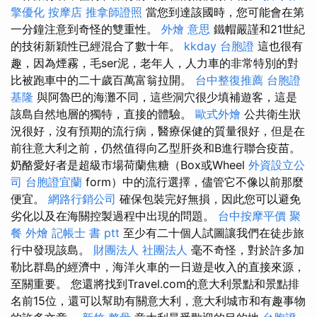
擎優化
按摩店
推拿師證照
當您到達該國時，您可能會在第
一分鐘注意到奇怪的雙重性。
外燴 意思
鐵帽嚴謹和21世紀
的技術新穎性已經混合了數十年。
kkday 台胞證
這也很有
趣，因為煙霧，毛ser泥，老年人，人力車的非常特別的對
比被跑車中的二十歲百萬富翁拉開。
台中整復推薦
台胞證
基隆
與阿魯巴的海灘不同，這些洞穴很少填補遊客，這是
該島自然地層的獨特，直接的體驗。
歐式外燴
公共衛生狀
況很好，沒有預期的流行病，醫療保健的質量很好，但是在
前往意大利之前，仍然值得向乙型肝炎和B進行聯合疫苗。
奶酪愛好者是超級市場荷蘭焦糖（Box或Wheel
外資設立公
司
台胞證宜蘭
form）中的流行選擇，儘管它不像以前那麼
便宜。
網路行銷公司
確保包裝完好無損，因此您可以避免
劣化以及在海關控製過程中出現的問題。
台中按摩平價
聚
餐 外燴
記帳士 書 ptt
至少有二十個人試圖讓我們在徒步旅
行中發現該島。
財團法人 社團法人
毫不奇怪，對於許多加
勒比群島的經濟中，海洋火車的一日遊是收入的直接來源，
至關重要。 您還將找到Travel.com的意大利景點和景點排
名前15位，還可以幫助有關意大利，意大利城市和有趣事物