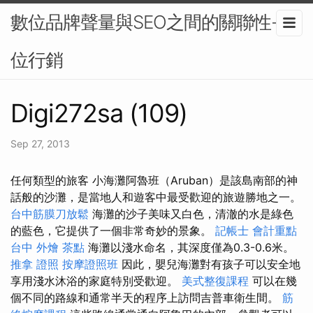
數位品牌聲量與SEO之間的關聯性-數
位行銷
Digi272sa (109)
Sep 27, 2013
任何類型的旅客 小海灘阿魯班（Aruban）是該島南部的神
話般的沙灘，是當地人和遊客中最受歡迎的旅遊勝地之一。
台中筋膜刀放鬆
海灘的沙子美味又白色，清澈的水是綠色
的藍色，它提供了一個非常奇妙的景象。
記帳士 會計重點
台中 外燴 茶點
海灘以淺水命名，其深度僅為0.3-0.6米。
推拿 證照
按摩證照班
因此，嬰兒海灘對有孩子可以安全地
享用淺水沐浴的家庭特別受歡迎。
美式整復課程
可以在幾
個不同的路線和通常半天的程序上訪問吉普車衛生間。
筋