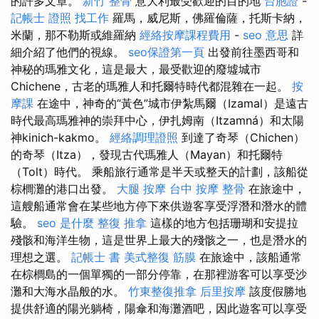
的許多文章。
新竹 整骨
意大利最受歡迎的目的地
台胞證
-
記帳士 證照 找工作
羅馬，威尼斯，佛羅倫薩，托斯卡納，
米蘭，那不勒斯或維羅納
經絡按摩課程費用
-
seo 意思
詳
細介紹了他們的視線。
seo保證第一頁
出發前往墨西哥和
神秘的瑪雅文化，這是最大，最受歡迎的廢墟城市
Chichene，古老的瑪雅人和托爾特時代都混雜在一起。
按
摩課
在途中，神奇的“黃色”城市伊紮馬爾（Izamal）是遠古
時代最高瑪雅神的崇拜中心，伊扎姆南（Itzamná）和太陽
神kinich-kakmo。
經絡調理證照
到達了奇琴（Chichen）
的奇琴（Itza），發現古代瑪雅人（Mayan）和托爾特
（Tolt）時代。 乘船旅行通常是半天或整天的計劃，該船從
棕櫚灘的港口出發。
大腿 按摩
台中 按摩 整骨
在旅途中，
這艘船通常會在某些地方停下來供遊客享受浮潛和潛水的體
驗。
seo 是什麼
整復 推拿
這樣的地方包括珊瑚和安提拉
殘骸和海洋生物，這是世界上最大的殘骸之一，也是潛水的
理想之選。
記帳士 書
美式整復 筋膜
在旅途中，該船通常
在棕櫚島的一個單獨的一部分停靠，在那裡游客可以享受沙
灘和大海水晶般的水。
竹東整復推拿
后里按摩
該度假勝地
提供舒適的陽光躺椅，陽傘和海灘酒吧，因此遊客可以享受