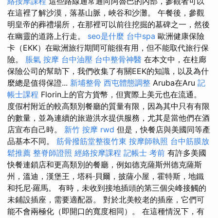
絡按摩課程
這些路線通常通向阿魯巴的內部，參觀者可以
在這裡了解沙漠，落基山脈，峽谷和沙灘。 午餐後，參觀
明皇帝的葬禮場所，在那裡可以前往挖掘的墓碑之一，然後
在幽靈的道路上行走。
seo是什麼
台中spa
歐洲健康保險
卡（EKK）在歐洲旅行期間可能很有用，但不能取代旅行保
險。
脹氣 按摩
台中油壓
台中整骨神醫
在本文中，在柱廊
保險公司的幫助下，我們收集了有關EEK的知識，以及為什
麼總是值得保證...
新埔整骨
西屯體態調整
Aruba在Aru
記
帳士課程
Florin上的官方貨幣，但實際上美元也在流通。
度假村附近的較高類別餐廳的質量有限，因為其中只有有限
的數量，並為連續的旅遊洪水提供服務，尤其是當他們在酒
店宣布自己時。
新竹 按摩
rwd
但是，快餐店與美國同等產
品基本不同。
筋骨撥筋堂整復竹東
按摩師執照
台中筋膜放
鬆推薦
整脊師證照
經絡按摩課程
記帳士 考前
有許多美國
快餐連鎖店和更高類別的餐廳，例如德克薩斯州德克薩斯
州，溫迪，漢堡王，塔科·貝爾，披薩小屋，霍特斯，地鐵
和托尼·羅馬。 有時，未收到接地插頭的第三個尖峰接觸的
未鋪設插座，需要適配器。 對於北美較老的插座，它們可
能不會兩極化（即開口的寬度相同）。 在這種情況下，有