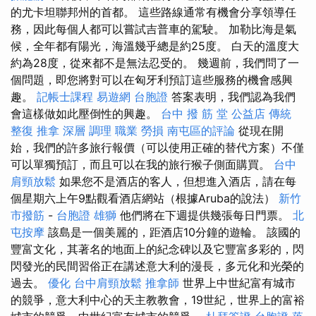
的尤卡坦聯邦州的首都。 這些路線通常有機會分享領導任
務，因此每個人都可以嘗試吉普車的駕駛。 加勒比海是氣
候，全年都有陽光，海溫幾乎總是約25度。 白天的溫度大
約為28度，從來都不是無法忍受的。 幾週前，我們問了一
個問題，即您將對可以在匈牙利預訂這些服務的機會感興
趣。
記帳士課程
易遊網 台胞證
答案表明，我們認為我們
會這樣做如此壓倒性的興趣。
台中 撥 筋 堂 公益店 傳統
整復 推拿 深層 調理 職業 勞損 南屯區的評論
從現在開
始，我們的許多旅行報價（可以使用正確的替代方案）不僅
可以單獨預訂，而且可以在我的旅行猴子側面購買。
台中
肩頸放鬆
如果您不是酒店的客人，但想進入酒店，請在每
個星期六上午9點觀看酒店網站（根據Aruba的說法）
新竹
市撥筋
-
台胞證 雄獅
他們將在下週提供幾張每日門票。
北
屯按摩
該島是一個美麗的，距酒店10分鐘的遊輪。 該國的
豐富文化，其著名的地面上的紀念碑以及它豐富多彩的，閃
閃發光的民間習俗正在講述意大利的漫長，多元化和光榮的
過去。
優化
台中肩頸放鬆
推拿師
世界上中世紀富有城市
的競爭，意大利中心的天主教教會，19世紀，世界上的富裕