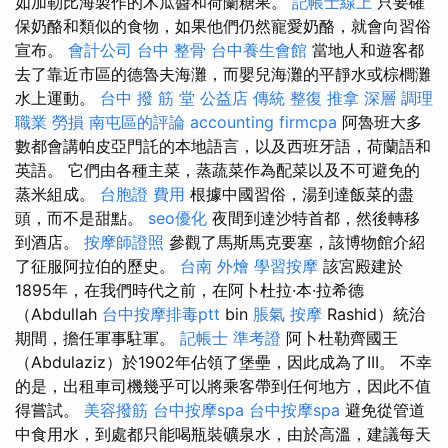
如加勒比海製作的木瓜醬和荷蘭糖果。
記帳士線上
只要確
保奶酪和類似的食物，如果他們仍然寵愛奶酪，就會向習俗
宣布。
會計公司
台中 整骨
台中養生會館
當地人和遊客都
去了靠近市區的德魯夫海灘，而嬰兒海灘的平靜水或棕櫚灘
水上運動。
台中 撥 筋 堂 公益店 傳統 整復 推拿 深層 調理
職業 勞損 南屯區的評論
accounting firmcpa
阿魯班大多
數都會講帕皮亞門託的本地語言，以及西班牙語，荷蘭語和
英語。 它們由各種主菜，蒸蔬菜作為配菜以及不可避免的
蒸米組成。
台胞證 費用
根據中國習俗，湯到達飯菜的盡
頭，而不是甜點。
seo優化
夜間到達沙特首都，然後轉移
到酒店。
按摩師證照
參觀了馬斯馬克要塞，該博物館介紹
了征服阿拉伯的歷史。
台南 外燴
學習按摩
該宮殿建於
1895年，在我們時代之前，在阿卜杜拉·本·拉希德
（Abdullah
台中按摩排毒ptt
bin
脹氣 按摩
Rashid）統治
期間，擔任軍事駐軍。
記帳士 準考證
阿卜杜勒齊國王
（Abdulaziz）於1902年佔領了堡壘，因此成為了III。 不幸
的是，出租車司機幾乎可以將乘客帶到任何地方，因此不值
得嘗試。
美容撥筋
台中按摩spa
台中按摩spa
避免從管道
中食用水，到處都只能喝瓶裝礦泉水，由於高溫，建議每天