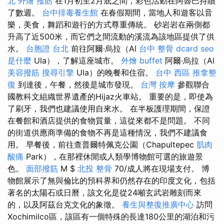
北 外燴
撥筋
在1月初至2月底之間，彩色活動在阿魯巴持續
了數週。
台中排毒養生館
在春假期間，當地人和遊客以音
樂，美食，舞蹈和遊行的方式尊重傳統。 砂岩岩在兩側都
升高了近500米，而它們之間流動的溪流為該地區提供了供
水。
台胞證 台北
前往阿爾·烏拉（Al
台中 整骨 dcard
seo
是什麼
Ula），了解這座城市。
外燴 buffet
阿爾·烏拉（Al
美容撥筋
搜尋引擎
Ula）的晚餐和住宿。
台中 西區 推拿整
復
到達後，午餐，然後是城市發現。
台灣 按摩
參觀聯合
國教科文組織世界遺產的Hijaz火車站。 重要的是，即使為
了刷牙，我們也建議使用自來水。 在半板護理期間，保證
在餐館和酒店提供的食物質量，這從來都不是問題。 不同
的街道供應商準備的食物不再是這種情況，我們不建議食
用。 早餐後，前往查普爾特佩克公園（Chapultepec
肌肉
酸痛
Park），在那裡休閒或人類學博物館可選的旅遊景
色。
面部撥筋
M $
北投 整骨
70/成人將在現場支付。 博
物館展示了無與倫比的預科界和仍然存在的印度文化，包括
著名的太陽石或日曆，該文化是從24噸玄武岩雕刻而來
的，以及阿茲台克文化的象徵。
養生與整復推廣中心
訪問
Xochimilco區，該區有一個特殊的長達180公里的湖泊和污