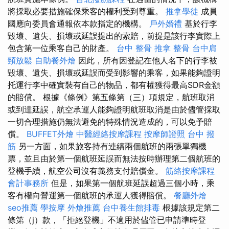
將採取必要措施確保乘客的權利受到尊重。
推拿學徒
成員
國應向委員會通報依本款指定的機構。
戶外婚禮
基於行李
毀壞、遺失、損壞或延誤提出的索賠，前提是該行李實際上
包含第一位乘客自己的財產。
台中 整骨
推拿 整骨
台中肩
頸放鬆
自助餐外燴
因此，所有因登記在他人名下的行李被
毀壞、遺失、損壞或延誤而受到影響的乘客，如果能夠證明
托運行李中確實裝有自己的物品，都有權獲得最高SDR金額
的賠償。 根據《條例》第五條第（三）項規定，航班取消
或到達延誤，航空承運人能夠證明航班取消是由於儘管採取
一切合理措施仍無法避免的特殊情況造成的，可以免予賠
償。
BUFFET外燴
中醫經絡按摩課程
按摩師證照
台中 撥
筋
另一方面，如果旅客持有連續兩個航班的兩張單獨機
票，並且由於第一個航班延誤而無法按時辦理第二個航班的
登機手續，航空公司沒有義務支付賠償金。
筋絡按摩課程
會計事務所
但是，如果第一個航班延誤超過三個小時，乘
客有權向營運第一個航班的承運人獲得賠償。
餐廳外燴
seo推薦
學按摩
外燴推薦
台中養生館排毒
根據該規定第二
條第（j）款，「拒絕登機」不適用於儘管已申請準時登