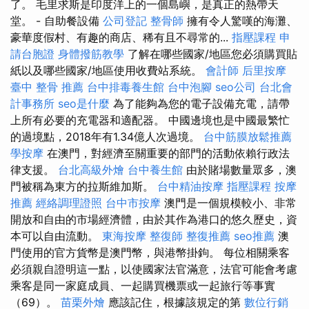
了。 毛里求斯是印度洋上的一個島嶼，是真正的熱帶天
堂。 - 自助餐設備
公司登記
整骨師
擁有令人驚嘆的海灘、
豪華度假村、有趣的商店、稀有且不尋常的...
指壓課程
申
請台胞證
身體撥筋教學
了解在哪些國家/地區您必須購買貼
紙以及哪些國家/地區使用收費站系統。
會計師
后里按摩
臺中 整骨 推薦
台中排毒養生館
台中泡腳
seo公司
台北會
計事務所
seo是什麼
為了能夠為您的電子設備充電，請帶
上所有必要的充電器和適配器。 中國邊境也是中國最繁忙
的過境點，2018年有1.34億人次過境。
台中筋膜放鬆推薦
學按摩
在澳門，對經濟至關重要的部門的活動依賴行政法
律支援。
台北高級外燴
台中養生館
由於賭場數量眾多，澳
門被稱為東方的拉斯維加斯。
台中精油按摩
指壓課程
按摩
推薦
經絡調理證照
台中市按摩
澳門是一個規模較小、非常
開放和自由的市場經濟體，由於其作為港口的悠久歷史，資
本可以自由流動。
東海按摩
整復師
整復推薦
seo推薦
澳
門使用的官方貨幣是澳門幣，與港幣掛鉤。 每位相關乘客
必須親自證明這一點，以使國家法官滿意，法官可能會考慮
乘客是同一家庭成員、一起購買機票或一起旅行等事實
（69）。
苗栗外燴
應該記住，根據該規定的第
數位行銷