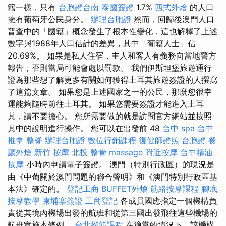
籍一樣，只有
台胞證台南
泰國簽證
1.7%
西式外燴
的人口
擁有葡萄牙公民身分。
辦理台胞證
然而，回歸後澳門人口
普查中的「國籍」概念發生了根本性變化，這也解釋了上述
數字與1988年人口估計的差異，其中「葡籍人士」佔
20.69%。 如果是私人住宿，主人和客人有義務向當地警方
報告，否則當局可能會處以罰款。 我們伊斯坦堡旅遊通行
證為那些想了解更多有關如何獲得土耳其旅遊簽證的人撰寫
了這篇文章。 如果您是上述國家之一的公民，那麼您很幸
運能夠隨時前往土耳其。 如果您需要簽證才能進入土耳
其，請不要擔心。 您所需要做的就是訪問官方網站並按照
其中的說明進行操作。 您可以在出發前 48
台中 spa
台中
推拿
整脊
辦理台胞證
數位行銷課程
復健師證照
台胞證
餐
廳外燴
新竹 按摩
北投 整骨
massage
附近按摩
台中精油
按摩
小時內申請電子簽證。 澳門（特別行政區）的現況是
由《中葡關於澳門問題的聯合聲明》和《澳門特別行政區基
本法》確定的。
登記工商
BUFFET外燴
筋絡按摩課程
腳底
按摩教學
柬埔寨簽證
工商登記
各成員國應指定一個機構負
責從其境內機場出發的航班和從第三國出發飛往這些機場的
航班實施本條例。
台北撥筋課程
在適當的情況下，該機構