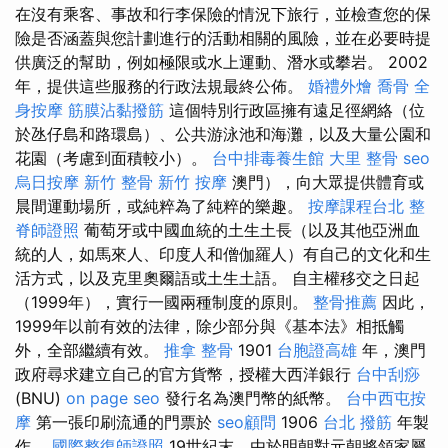
在沒有乘客、事故和行李保險的情況下旅行，並檢查您的保
險是否涵蓋與您計劃進行的活動相關的風險，並在必要時提
供廣泛的幫助，例如極限或水上運動、潛水或攀岩。 2002
年，提供這些服務的行政法規最終公佈。
婚禮外燴
喬骨
全
身按摩
筋膜沾黏撥筋
這個特別行政區擁有遠足徑網絡（位
於氹仔島和路環島）、公共游泳池和海灘，以及大量公園和
花園（考慮到面積較小）。
台中排毒養生館
大里 整骨
seo
烏日按摩
新竹 整骨
新竹 按摩
澳門），向大眾提供體育或
晨間運動場所，或純粹為了純粹的樂趣。
按摩課程台北
整
脊師證照
葡萄牙或中國血統的土生土長（以及其他亞洲血
統的人，如馬來人、印度人和僧伽羅人）有自己的文化和生
活方式，以及克里奧爾語或土生土語。 自主權移交之日起
（1999年），實行一國兩種制度的原則。
整骨推薦
因此，
1999年以前有效的法律，除少部分與《基本法》相抵觸
外，全部繼續有效。
推拿 整骨
1901
台胞證高雄
年，澳門
政府尋求建立自己的官方貨幣，授權大西洋銀行
台中刮痧
(BNU)
on page seo
發行名為澳門幣的紙幣。
台中西屯按
摩
第一張印刷流通的門票於
seo顧問
1906
台北 撥筋
年製
作。
國際整復師證照
19世紀末，由於明朝對元朝將領家屬