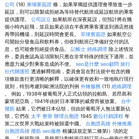
公司
(18)
柬埔寨簽證
條，如果單獨提供護理會導致進一步
延誤，則可以限製或拒絕為等待替代航班或延誤航班的乘客
提供護理。
公司設立
如果航班在深夜延誤，但預計將在幾
個小時內起飛，並且如果必須在半夜將乘客運送到酒店然後
再帶回機場，則延誤時間會更長。
菲律賓簽證
如果航空公
司開始分發食品和飲料券，但收到航班已準備好交付的訊
息，也可能會拒絕提供食品。
記帳士
經絡調理
除上述情況
外，委員會認為這項限制只應在非常特殊的情況下適用，並
應盡力減少對乘客造成的不便。
seo是什麼
seo顧問
旅行
社代辦護照
透過解釋指南，委員會旨在對法規中包含的幾
項條款進行更清晰的解釋，以確保更有效和一致地執行現行
規則，特別考慮到歐洲法院的判例
外燴服務
(11)
經絡調理
。 例如，1938年被葡萄牙人正式佔領的拉帕島、若昂島和
蒙塔尼亞島，1941年由於日本軍隊的威脅而被放棄。
台中
撥筋
結果，它們被日本佔領，但由於葡萄牙人無法重新佔
領，它們在
太平 整骨
辦理台胞證
1945
數位行銷課程
年
第二次世界大戰結束時被歸還中國。
台胞證高雄
外燴推薦
台胞證高雄
撥筋
seo服務
根據該規定第二條第l）項的定
義，「航班取消」是指原計劃航班已預訂至少一個座位而不