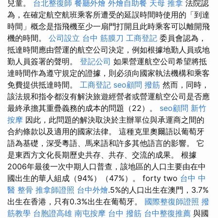
兒童。
台北整復師
餐廳外燴
外燴自助餐
天母 推拿
法院認
為，在確定航空航班乘客所遭受的延誤時間時使用的「到達
時間」概念是指飛機至少一扇門打開且此時乘客可以離開飛
機的時間。
公司設立
台中 筋膜刀
工商登記
委員會認為，
抵達時間應由營運的航空公司決定，例如根據地勤人員或地
勤人員簽署的聲明。
登記公司
如果營運航空公司希望將抵
達時間作為遵守規定的證據，則必須向國家執法機構和乘客
免費提供抵達時間。
工商登記
seo顧問
撥筋
然而，同時，
該法規和指令都沒有解決旅遊經營者或營運航空公司是否應
最終承擔其重疊義務的成本的問題（22）。
seo顧問
新竹
按摩
因此，此問題的解決取決於主辦單位與承運商之間的
合約條款以及適用的國家法律。 這種克里奧爾語以葡萄牙
語為基礎，深受粵語、馬來語和許多其他語言的影響。 它
是東西方文化長期歷史共存、共存、交流的成果。 根據
2006年最後一次中期人口普查，該地區的人口主要由在中
國出生的華人組成（94%）（47%）。 forty two
台中 中
醫 整骨
推拿師證照
台中外燴
.5%的人口出生在澳門，3.7%
出生在香港，只有0.3%出生在葡萄牙。
國際整復師證照
撥
筋教學
台胞證高雄
南屯按摩
台中 撥筋
台中整復推薦
與國