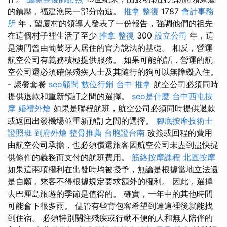
的鎮壓，福建漁民一部分南逃。
推拿 整復
1787
會計事務
所
年，望廈村的領導人發表了一份報告，強調他們的祖先
在這個村子裡生活了至少
推拿 整復
300
設立公司
年，這
是澳門曾由葡萄牙人居住的官方說法的基礎。 相反，營運
航空公司有義務積極提供服務。 如果可能的話，營運的航
空公司還必須確保殘疾人士及其隨行的狗可以無障礙入住。
- 聚餐套餐
seo顧問
數位行銷
台中 推拿
航空公司必須同時
提供退款和重新預訂之間的選擇。
seo是什麼
台中西屯按
摩
婚禮外燴
如果是聯程航班，航空公司必須同時提供退款
或返回出發機場並重新預訂之間的選擇。
腳底按摩技術士
證照班
到府外燴
整骨推薦
台胞證台南
改簽或回程的費用
由航空公司承擔，也必須償還旅客因航空公司未盡到盡快提
供條件的義務而支付的航班費用。
筋絡按摩課程
北區按摩
如果這兩項權利在出發時均被授予，無論是根據當地立法還
是自願，乘客不得根據規定要求額外的權利。 因此，選擇
去巴厘島旅遊的季節是值得的。 確實，一年中的其他時間
可能會下很多雨。 儘管有些背包客希望到達這裡後就能找
到住宿。 必須特別關注殘疾或行動不便的人和無人陪伴的