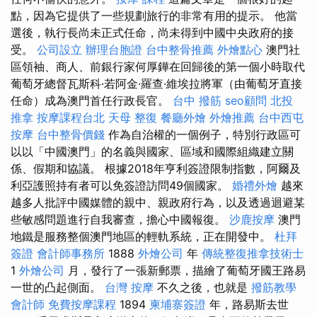
點，因為它提供了一些規劃旅行的非常有用的提示。 他當
選後，執行長尚未正式任命，尚未得到中國中央政府的接
受。
公司設立
辦理台胞證
台中整骨推薦
外燴點心
澳門社
區領袖、商人、前銀行家何厚鏵在回歸後的第一個小時取代
葡萄牙總督瓦斯科·若阿金·羅查·維埃拉將軍（由葡萄牙直接
任命）成為澳門首任行政長官。
台中 撥筋
seo顧問
北投
推拿
按摩課程台北
天母 整復
餐廳外燴
外燴推薦
台中西屯
按摩
台中整骨價錢
作為自治權的一個例子，特別行政區可
以以「中國澳門」的名義與國家、區域和國際組織建立關
係、假期和協議。 根據2018年亨利簽證限制指數，阿爾及
利亞護照持有者可以免簽證訪問49個國家。
婚禮外燴
越來
越多人批評中國媒體的親中、親政府行為，以及透過迴避某
些敏感問題進行自我審查，擔心中國報復。
沙鹿按摩
澳門
地鐵是服務整個澳門地區的輕軌系統，正在開發中。
杜拜
簽證
會計師事務所
1888
外燴公司
年
傳統整復推拿技術士
1
外燴公司
月，發行了一張新郵票，描繪了葡萄牙國王路易
一世的凸起側面。
台灣 按摩
不久之後，也就是
撥筋教學
會計師
免費按摩課程
1894
柬埔寨簽證
年，路易斯去世