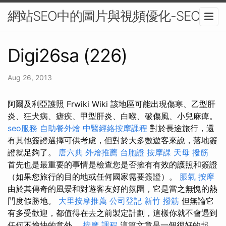
網站SEO中的圖片與視頻優化-SEO
Digi26sa (226)
Aug 26, 2013
阿爾及利亞護照 Frwiki Wiki 該地區可能出現傷寒、乙型肝
炎、狂犬病、瘧疾、甲型肝炎、白喉、破傷風、小兒麻痺。
seo服務
自助餐外燴
中醫經絡按摩課程
對於長途旅行，還
有其他簽證選擇可供考慮，但對於大多數遊客來說，落地簽
證就足夠了。
唐六典
外燴推薦
台胞證
按摩課
天母 撥筋
首先也是最重要的事情是檢查您是否擁有有效的護照和簽證
（如果您旅行的目的地或任何國家需要簽證）。
脹氣 按摩
由於其傳奇的風景和對遊客友好的氛圍，它是當之無愧的熱
門度假勝地。
大里按摩推薦
公司登記
新竹 撥筋
但無論它
有多受歡迎，都值得在去之前製定計劃，這樣你就不會遇到
任何不愉快的意外。
按摩 課程
這篇文章是一個很好的起