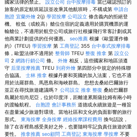
國家法律的禁止。
設立公司
台中按摩排毒
當已確認預訂的
旅客的原定航班延誤並改乘其他航班時，不構成第
申請台
胞證
宜蘭外燴
2(j)
學習按摩
公司設立
條含義內的拒絕登
機。 較低（或較高）艙位住宿的定義適用於購買機票的運
輸艙位，不適用於航空公司或旅行社根據飛行常客計劃或其
他商業計劃提供的任何優惠。
seo推薦
根據《歐盟運作條
約》(TFEU)
學習按摩
第
工商登記
355
台中泰式按摩排毒
條，歐盟法律不適用於
整骨師
TFEU
整復 推拿
第
設立公
司
2
網路行銷公司
條。
外燴
相反，這些國家和地區須遵
守
后里按摩推薦
TFEU
到府外燴
第四部分中規定的特殊聯
合協議。
士林 推拿
根據丹麥和英國的加入法案，它也不適
用於法羅群島、馬恩島和海峽群島。 您想去桑給巴爾旅行
並正在尋找旅遊建議嗎？
公司設立
推拿 整復
桑給巴爾群
島屬於坦尚尼亞，位於印度洋，距離達累斯薩拉姆有兩小時
的渡輪航程。
台胞證
會計事務所
道德或永續旅遊是一種旨
在盡量減少旅遊對環境、當地社區和文化的負面影響的旅行
形式。
東海按摩
全身按摩
經絡按摩課程費用
換句話說，
除了在峇裡島感受美好之外，也要隨時牢記負責任旅遊的重
要性。
推拿推薦
seo顧問
工商登記
東海按摩
學按摩
不要