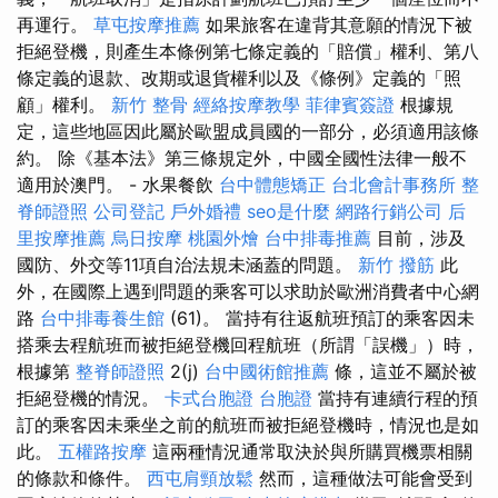
再運行。
草屯按摩推薦
如果旅客在違背其意願的情況下被
拒絕登機，則產生本條例第七條定義的「賠償」權利、第八
條定義的退款、改期或退貨權利以及《條例》定義的「照
顧」權利。
新竹 整骨
經絡按摩教學
菲律賓簽證
根據規
定，這些地區因此屬於歐盟成員國的一部分，必須適用該條
約。 除《基本法》第三條規定外，中國全國性法律一般不
適用於澳門。 - 水果餐飲
台中體態矯正
台北會計事務所
整
脊師證照
公司登記
戶外婚禮
seo是什麼
網路行銷公司
后
里按摩推薦
烏日按摩
桃園外燴
台中排毒推薦
目前，涉及
國防、外交等11項自治法規未涵蓋的問題。
新竹 撥筋
此
外，在國際上遇到問題的乘客可以求助於歐洲消費者中心網
路
台中排毒養生館
(61)。 當持有往返航班預訂的乘客因未
搭乘去程航班而被拒絕登機回程航班（所謂「誤機」）時，
根據第
整脊師證照
2(j)
台中國術館推薦
條，這並不屬於被
拒絕登機的情況。
卡式台胞證
台胞證
當持有連續行程的預
訂的乘客因未乘坐之前的航班而被拒絕登機時，情況也是如
此。
五權路按摩
這兩種情況通常取決於與所購買機票相關
的條款和條件。
西屯肩頸放鬆
然而，這種做法可能會受到