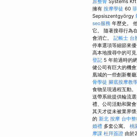
原整骨
Systems Kf
擁有
按摩學徒
60
Sepsiszentgyörgy
seo服務
年歷史。 
它。 隨著搜尋行為
會消亡。
記帳士
台
停車選項等細節來
高本地搜尋中的可
登記
5 年前過時的
健公司有巨大的機會
凰城的一些創新餐廳
骨學徒
腳底按摩教
食物呈現過程互動
送帶系統提供輪流選
禮、公司活動和聚會
其天才從未被業界
的
新北 按摩
台中整
婚禮
多套公寓。
桃
摩課
杜拜簽證
由於