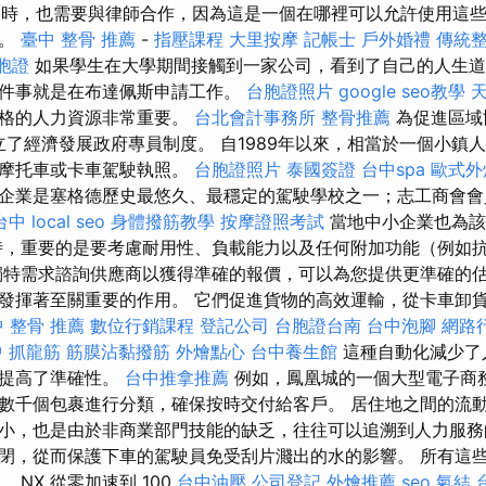
 同時，也需要與律師合作，因為這是一個在哪裡可以允許使用這
題。
臺中 整骨 推薦
-
指壓課程
大里按摩
記帳士
戶外婚禮
傳統
胞證
如果學生在大學期間接觸到一家公司，看到了自己的人生道
件事就是在布達佩斯申請工作。
台胞證照片
google seo教學
天
合格的人力資源非常重要。
台北會計事務所
整骨推薦
為促進區域
建立了經濟發展政府專員制度。 自1989年以來，相當於一個小鎮
、摩托車或卡車駕駛執照。
台胞證照片
泰國簽證
台中spa
歐式外
企業是塞格德歷史最悠久、最穩定的駕駛學校之一；志工商會
台中
local seo
身體撥筋教學
按摩證照考試
當地中小企業也為該
時，重要的是要考慮耐用性、負載能力以及任何附加功能（例如
獨特需求諮詢供應商以獲得準確的報價，可以為您提供更準確的估
發揮著至關重要的作用。 它們促進貨物的高效運輸，從卡車卸
 整骨 推薦
數位行銷課程
登記公司
台胞證台南
台中泡腳
網路
 抓龍筋
筋膜沾黏撥筋
外燴點心
台中養生館
這種自動化減少了
並提高了準確性。
台中推拿推薦
例如，鳳凰城的一個大型電子商
數千個包裹進行分類，確保按時交付給客戶。 居住地之間的流
小，也是由於非商業部門技能的缺乏，往往可以追溯到人力服務
閉，從而保護下車的駕駛員免受刮片濺出的水的影響。 所有這
 NX 從零加速到 100
台中油壓
公司登記
外燴推薦
seo
氣結