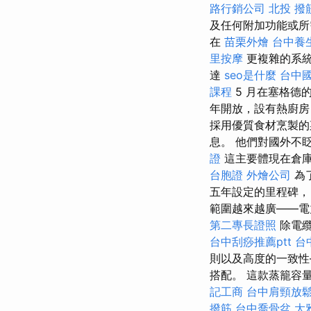
路行銷公司
北投 撥
及任何附加功能或
在
苗栗外燴
台中養
里按摩
更複雜的系統
達
seo是什麼
台中
課程
5 月在塞格德
年開放，設有熱廚房
採用優質食材烹製的
息。 他們對國外不
證
這主要體現在倉
台胞證
外燴公司
為
五年設定的里程碑，
範圍越來越廣——電
第二專長證照
除電纜
台中刮痧推薦ptt
台
則以及高度的一致性
搭配。 這款蒸籠容量高
記工商
台中肩頸放
撥筋
台中喬骨盆
大