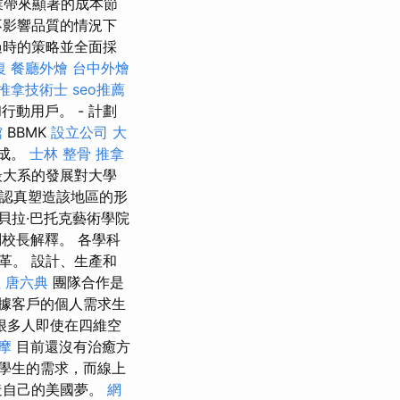
業帶來顯著的成本節
不影響品質的情況下
過時的策略並全面採
復
餐廳外燴
台中外燴
推拿技術士
seo推薦
動用戶。 - 計劃
館
BBMK
設立公司
大
建成。
士林 整骨
推拿
最大系的發展對大學
認真塑造該地區的形
貝拉·巴托克藝術學院
校長解釋。 各學科
革。 設計、生產和
程
唐六典
團隊合作是
據客戶的個人需求生
很多人即使在四維空
摩
目前還沒有治癒方
學生的需求，而線上
造自己的美國夢。
網