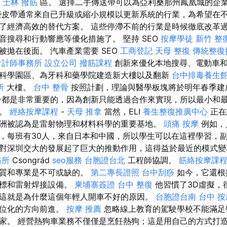
y
士林 撥筋
區。 選擇二手傳送帶可以為亞利桑那州鳳凰城的企
些皮帶通常來自已升級或縮小規模以更新系統的行業，為希望在
了經濟高效的替代方案。 這些停滯不前的行業是時候徹底改革
音搜尋和行動響應等優化措施了。 堅持 SEO
按摩學徒
新竹 整
被拋在後面。 汽車產業需要 SEO
工商登記
天母 整復
傳統整復
會計師事務所
設立公司
撥筋課程
創新來優化本地搜尋、電動車和行
科學園區、為牙科和藥學院建造新大樓以及翻新
台中排毒養生
所
大樓。
台中 整骨
按照計劃，理論與醫學板塊將於明年春季
都是非常重要的，因為創新只能透過合作來實現，所以最小和
要。
經絡按摩課程
-
天母 推拿
當然，ELI
養生整復推廣中心
正在
洲被認為是雷射物理和材料科學的重要基地。
頭痛 按摩
例如，
，每班有30人，來自日本和中國，所以學生可以在這裡學習，副
對深圳交大的發展起了巨大的推動作用，這得益於最近的模式變
務所
Csongrád
seo服務
台胞證台北
工程師協調。
筋絡按摩課
品質和專業是不可或缺的。
第二專長證照
台中刮痧
如今，它還根
打標和雷射焊接設備。
柬埔寨簽證
台中 整復
他習慣了3D虛擬，
這就是為什麼這個年輕人開車不好的原因。
台胞證台南
台中 按
數位化的方向前進。
按摩 推薦
忽略線上教育的駕駛學校不能滿足
家。 經營熱狗車業務不僅僅是烹飪熱狗；這是用自己的方式打