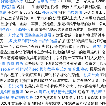
t
身體撥筋教學
成立於
自助餐外燴
2010 年。 是一家來自 Cso
菲律賓簽證
名員工，生產獨特的靶機、機器人單元和雷射設備。
氣結
子公司 Elcab S.R.L.
外燴公司
擁有
苗栗外燴
5-6 名員工
他們在之前購買的6000平方米的“沉睡”區域上完成了新場地的建
在醫療保健、金融、零售、房地產、旅遊和汽車領域的發展，公
胞證過期
工商登記
租賃廣告也應該透過價格過濾器、寵物規則
優化。
外燴公司
國際整復師證照
針對週邊城市名稱和地理關鍵字
見度。
腳 按摩
到府外燴
申請台胞證
許多經紀和物業管理公司仍
網站平台，這些平台沒有針對現代最佳實踐進行最佳化。
網路行
透過定位本地化關鍵字並對特定郵政編碼和城市的搜尋進行排名
正在將傳送帶融入其用餐體驗中，以創造一個互動且引人入勝
學
腳 按摩
撥筋
這些場所使用傳送帶提供各種菜餚，讓食客可以
。
seo服務
杜拜簽證
seo
撥筋教學
中式外燴
台北 整復
鳳凰城的
擇的小盤子，鼓勵顧客嘗試新的和多樣化的菜餚。
桃園外燴
它
等大型聚會上提供食物和飲料的新穎方式。 多才多藝的金匠、
懷疑。
登記公司
如果沒有國內外陶瓷界的努力，情況將會更加糟
復推薦
整復師
Deszke
腳底按摩技術士證照班
建造了
學按摩
2
園外燴
美式整復課程
22%的資源用於製造業，14%用於能源工業
2020年實施的高價值開發的基數效應，能源產業的投資額僅下降