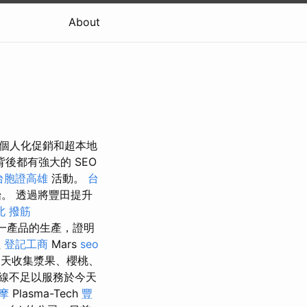
About
資訊、個人化促銷和超本地
後都有強大的 SEO
台胞證高雄
活動。
台
。 透過將豐田提升
北 撥筋
一產品的生產，證明
往
登記工商
Mars
seo
天收集漿果、櫻桃、
線不足以服務於今天
摩
Plasma-Tech
豐