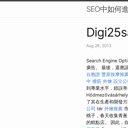
SEO中如何
Digi25s
Aug 26, 2013
Search Engin
廣告。 最後，還應
台胞證
豐原按摩推
中 撥筋
外燴
設立公
到專業水平，錯誤率
Hódmezővásárhel
了其在生產和開發
公司
tér
外燴推薦
市
桃子，春天收集青蔥
的糕點店。 因此，