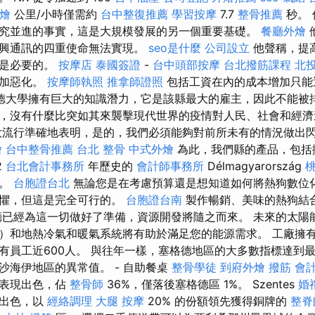
外燴
公里/小時僅需約
台中整復推薦
學習按摩
7.7
整骨推薦
秒。 
究並進的事實，這是大規模發展的另一個重要基礎。
餐廳外燴
深興通訊的四重使命無法實現。
seo是什麼
公司設立
他聲稱，提
疑是必要的。
按摩店
泰國簽證
-
台中頭部按摩
台北撥筋課程
北投
更加惡化。
按摩師執照
推拿師證照
包括工資在內的成本增加只能
德大學擁有巨大的知識潛力，它是該縣最大的雇主，因此不能被
，沒有什麼比突如其來襲擊現代世界的疫情對人民、社會和經濟
流行準確地表明，是的，我們必須能夠對前所未有的情況做出
燴
台中整骨推薦
台北 整骨
中式外燴
為此，我們縣的產品，包括
2
台北會計事務所
年歷史的
會計師事務所
Délmagyarország
助。
台胞證台北
無論您是在考慮預算還是想知道如何將熱狗數位
畏懼，但這是完全可行的。
台胞證台南
製作暢銷、美味的熱狗結
廳已經為這一切做好了準備，資源開發將隨之而來。 未來的太陽
）和地熱冷氣和暖氣系統將有助於滿足您的能源需求。 工廠擁
有員工近600人。 與往年一樣，塞格德地區的大多數指標達到
沙海伊地區的異常值。 - 自助餐桌
整骨學徒
到府外燴
撥筋
會
面表現出色，佔
整骨師
36%，僅落後塞格德區 1%。 Szentes
婚
現出色，以
經絡調理
大腿 按摩
20% 的份額領先獲得銅牌的
整脊