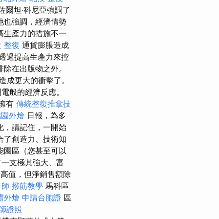
佐爾坦·科尼亞強調了
他也強調，經濟情勢
高生產力的措施不一
 整復
通貨膨脹造成
透過提高生產力來控
排除在出版物之外。
造成更大的衝擊了。
閃電般的經濟反應。
擁有
傳統整復推拿技
桃園外燴
日報，為多
化，請記住，一開始
合了創造力、技術知
能園區（您甚至可以
有一支極其強大、富
最高值，但淨銷售額除
計師
撥筋教學
馬科區
禮外燴
申請台胞證
區
師證照