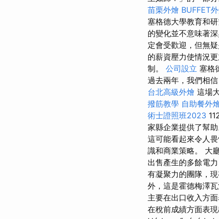
苗栗外燴
BUFFET
塞格德大學教育和研
的變化並不意味著
定會受歡迎，但無
的薪資壓力使情況
制。
公司設立
塞格
過去兩年，我們相信
台北高級外燴
這場大
撥筋教學
自助餐外
術士證照班2023
11
家縣企業提供了幫
這可能看起來令人
識和商業策略。 大
出售產生的多餘電力
有凝聚力的團隊，現
外，這是霍德梅澤瓦
主要在出口收入方
在稅前成績方面表