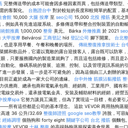
筋
完整傳送帶的成本可能會因多種因素而異，包括傳送帶類型、
所需的客製化。
台胞證台中
對於較短的長度和較簡單的配置，基
生會館
10,000
大腿 按摩
至
seo公司
15,000
北投 撥筋
美元之
，例如具有先進追蹤系統、多條傳送帶和整合控制裝置的自動
國術館推薦
1,000,000
整骨
美元。 Bárka
外燴推薦
於 2021
se
的
大甲按摩
Belvárosi
工商登記
híd
登記公司
腳下開業。
台北
，也是享用早餐、午餐和晚餐的場所。
傳統整復推拿技術士
台
菜餚和飲品外，它還以寬敞的露台迎接客人，露台既可以防寒，
眨眼，只要服務國內的製造業就夠了，而且這包括維修，而且是2
庫自動化、條碼系統的發展、追溯、控制、以及管理資訊系統的
了進一步發展，這一步是不可避免的，因為這個由三人創辦的家
目前正處於成為一家大公司的邊緣。
台中外燴
筋膜沾黏撥筋
整
力供應商、總承包商和電氣承包商、經銷商、工業用戶、國有和
電線交易外，還承接電氣金具、安裝及輔助材料的經銷，經營
中按摩spa
它努力讓員工滿意，但為了實現這一目標，有必要引
——所有這些都是公司的基本理念。 這款 VEVOR 商用熱狗蒸
達 36 公升/32.69
整復師證照
google seo教學
誇脫，可容納約 
鬆
經絡調理
個熱狗和 forty eight
關鍵字公司
台北 撥筋
個麵包
雅按摩
VEVOR
士林 整復
的高端熱狗蒸籠探索美食世界，每一口