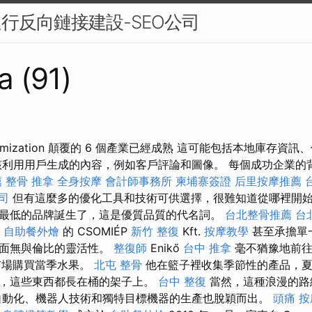
進行反向鏈接建設-SEO公司
a (91)
e Optimization 顛覆的 6 個產業已經成熟 這可能包括本地庫存
該利用用戶生成的內容，例如客戶評論和圖像。 每個成功企業的背
薦
整骨 推拿
全身按摩
會計師事務所
柬埔寨簽證
后里按摩推薦
司
但有這麼多的優化工具和技術可供選擇，很難知道從哪裡開始
最低的品牌誕生了，這是優質品質的代名詞。
台北整骨推薦
台
y
自助餐外燴
的 CSOMIÉP
新竹 整復
Kft.
按摩教學
甚至承擔單
方面無與倫比的靈活性。
整復師
Enikő
台中 推拿
毫不猶豫地前
場購買當季水果。
北屯 整骨
他在籃子裡收集季節性的產品，夏
，這些東西都長在桶的架子上。
台中 整復
當然，這種浪漫的路
自動化、機器人技術和獨特目標機器的生產也脫穎而出。
頭痛 按