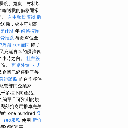
長度、寬度、材料以
本輸送機的價格通常
間。
台中整骨價錢
后
輸送機，成本可能高
o是什麼
年
經絡按摩
整骨推薦
餐飲單位全
中外燴
seo顧問
除了
又充滿青春的優雅氣
4小時之內。
杜拜簽
引進。
辦桌外燴
卡式
族企業已經達到了每
脊師證照
的合作夥伴
私營部門企業家。
五千多種不同產品。
入簡單且可預測的規
籠與熱狗商用推車完美
one hundred
登
。
seo服務
使用
新竹
都保證完美。