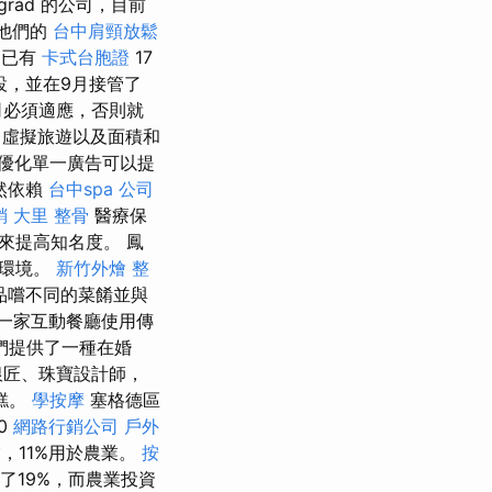
ngrád 的公司，目前
 他們的
台中肩頸放鬆
，已有
卡式台胞證
17
設，並在9月接管了
司必須適應，否則就
、虛擬旅遊以及面積和
優化單一廣告可以提
然依賴
台中spa
公司
銷
大里 整骨
醫療保
來提高知名度。 鳳
的環境。
新竹外燴
整
品嚐不同的菜餚並與
一家互動餐廳使用傳
們提供了一種在婚
銀匠、珠寶設計師，
糕。
學按摩
塞格德區
0
網路行銷公司
戶外
，11%用於農業。
按
了19%，而農業投資