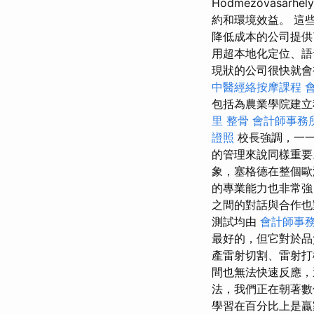
Hódmezővásárhel
約和環境效益。 這
降低成本的公司提供
用超本地化定位、語
現狀的公司很快就會
中醫經絡按摩課程
包括為農業學院建立
里 整骨
會計師事務
證照
校長強調，一一
的管理來說同樣重
象，塞格德在整個歐
的專業能力也非常強
之間的對話與合作也
測試均由
會計師事
最好的，但它對於
產雷射切割、雷射
間也無法快速反應，
法，我們正在朝著
學習在百分比上是贏