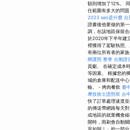
額則增加了12%。
任範圍有多大的問
2023
seo是什麼
台
證書後他要做的第一
調，在該地區保留
於2020年下半年
裡獲得了駕駛執照
有兩位所有者的家族
辦護照
整脊
台胞證
貢獻。 在確定成本
等因素。 根據您的
城的倉庫和配送中心
輸。 - 烤肉餐飲
臺中
摩技術士證照班
台中
快了訂單處理速度
的傳送帶網路每天對
或地區的就業機會縮
開時，雨刷會自動關
至如歸！」的一部分。