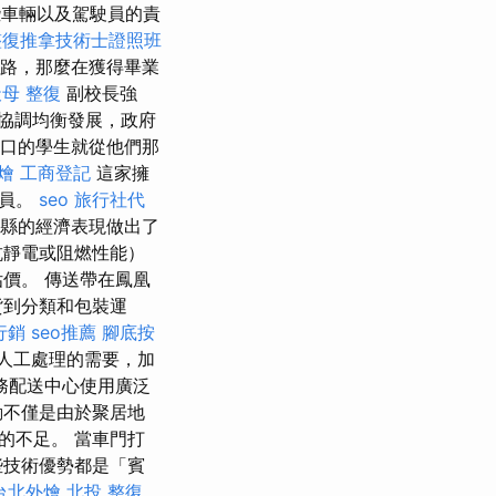
些車輛以及駕駛員的責
整復推拿技術士證照班
路，那麼在獲得畢業
母 整復
副校長強
協調均衡發展，政府
人口的學生就從他們那
燴
工商登記
這家擁
會員。
seo
旅行社代
縣的經濟表現做出了
抗靜電或阻燃性能）
價。 傳送帶在鳳凰
貨到分類和包裝運
行銷
seo推薦
腳底按
人工處理的需要，加
務配送中心使用廣泛
動不僅是由於聚居地
的不足。 當車門打
些技術優勢都是「賓
台北外燴
北投 整復