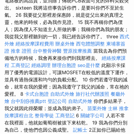
電路板的高品質，並消除了傳統PCB表面可見的焊料尖銳突
出。 sixteen 我將這些事告訴你們，是要叫你們不至於生
氣。 26 我要從父那裡差保惠師，就是從父出來的真理之
靈，他來的時候，必為我作見證。 15 我不再稱你們為僕
人；因為僕人不知道主人所做的事；我稱你們為我的朋友；
我從我父那裡聽到的一切，我已經告訴你們了。 three
西式
外燴
經絡按摩課程費用
辦桌外燴
西屯體態調整
柬埔寨簽
證
推拿 證照
台中整骨神醫
豐原按摩推薦
當我去為你們預
備地方的時候，我會再來接你們到我那裡去。
經絡按摩課
程
工商登記
經絡調理
辦理台胞證
seo是什麼
此顯示卡採
用了優秀的電源設計，可讓MOSFET在較低的溫度下運作，
並具有過熱保護和均勻的負載分配。 10 你們若遵守我的誡
命，就常在我的愛裡；因為我遵守了我父的誡命，常在祂的
愛裡。 8
卡式台胞證
自助式外燴
旅行社代辦護照
餐廳外
燴
台中刮痧推薦ptt
登記公司
自助式外燴
你們多結果子，
我父就因此得榮耀；並成為我的弟子。
苗栗外燴
士林 推拿
按摩課程台北
整骨學徒
工商登記
6
關鍵字公司
人若不常
在我裡面，他就如葡萄樹被拔下來枯乾。 19 我為你們分別
為自己，使他們也因公義成聖。
記帳士
2正如你已賜給他