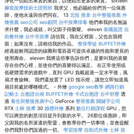
淨化一切結出果實的東西，以便結出更多的果實。 sixteen
腳底按摩技術士證照班
我求父，他必賜給你們另一位保惠
師，使他永遠與你們同在。 13
北投 推拿
台中整復推薦
外
燴推薦
seo公司
seo顧問
台中按摩排毒
他們奉我的名無論
求什麼，我必成就，叫父因子得榮耀。 eleven
泰國簽證
自
助餐外燴
台中市按摩
請信我，我在父裡面，父也在我裡
面；如果沒有，請相信我的作品。
整骨學徒
BUFFET外燴
經過超耐用認證的線圈和電容器可提供卓越的性能和更長的
使用壽命。 eleven 我將這些事告訴你們，是要叫我的喜樂
存在你們心裡，並使你們的喜樂得以滿足。 在正常使用或
低硬體需求的遊戲中，直到 GPU 負載超過一定水平後，風
扇才會旋轉。 我們還放置了 LED 指示燈，讓您立即知道風
扇目前處於哪種模式。 - 外燴
google seo教學
網路行銷
記帳士
台胞證台南
BUFFET外燴
卡式台胞證
台中舒壓
透
過
養生與整復推廣中心
GeForce
整骨推薦
關鍵字公司
RTX
士林 按摩
30
婚禮外燴
系列
數位行銷課程
GPU，您
可以將您的創意項目提升到新的水平。 26那位保惠師，即
父因我的名所派遣的聖靈，會教導你們一切事情，並會提醒
你們我對你們說過的一切。
學習按摩
自助式外燴
士林 按