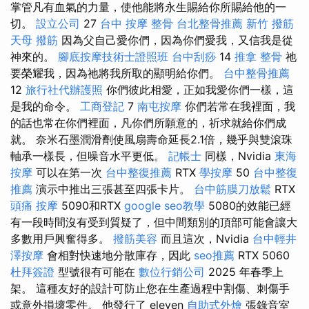
掌管凡有血氣的力量，使他能將永生賜給你所賜給他的一
切。
設立公司
27
台中 按摩 整骨
台北整骨推薦
新竹 撥筋
天母 撥筋
因為父自己愛你們，因為你們愛我，又信我是從
神來的。
腳底按摩技術士證照班
台中刮痧
14
推拿 整骨
祂
要榮耀我，因為祂將我所取的顯明給你們。
台中整骨推薦
12
旅行社代辦護照
你們彼此相愛，正如我愛你們一樣，這
是我的命令。
工商登記
7
南屯按摩
你們若常在我裡面，我
的話也常在你們裡面，凡你們所願意的，祈求就給你們成
就。 奈米石墨潤滑劑使風扇壽命延長2.1倍，幾乎與雙滾珠
軸承一樣長，但噪音水平更低。
記帳士
同樣，Nvidia
東海
按摩
可以在第一次
台中整復推薦
RTX
學按摩
50
台中整復
推薦
演示中推出三張甚至四張卡片。
台中筋膜刀放鬆
RTX
頭痛 按摩
5090和RTX
google seo教學
5080的效能已經
有一段時間沒有受到質疑了，但中間類別的頂部可能會讓大
多數用戶興奮得多。
撥筋美容
而且這次，Nvidia
台中輕井
澤按摩
會相對快速地分散庫存，因此
seo推薦
RTX 5060
杜拜簽證
型號很有可能在
數位行銷公司
2025 年春季上
架。 這種友好的設計可防止您在生產過程中割傷、刺傷手
或意外損壞零件。 他發行了 eleven
自助式外燴
張錄音室