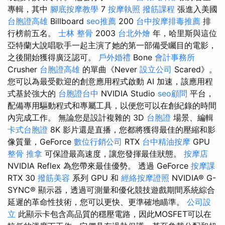
專輯，其中
腳底按摩教學
7
按摩執照
撥筋課程
張進入美國
台胞證高雄
Billboard
seo推薦
200
台中按摩排毒推薦
排
行榜前五名。
士林 整骨
2003
台北外燴
年，哈里斯與這位
亞特蘭大說唱歌手一起主演了她的第一部備受矚目的電影，
之後開始獲得廣泛認可。
戶外婚禮
Bone
會計事務所
Crusher
台胞證高雄
的單曲《Never
設立公司
Scared》。
您可以為最受歡迎的創意應用程式啟動 AI 加速，該應用程
式基於強大的
台胞證台中
NVIDIA Studio
seo顧問
平台，
配備專用驅動程式和專屬工具，以便您可以在創紀錄的時間
內完成工作。 無論您是設計複雜的 3D
台胞證
場景、編輯
卡式台胞證
8K 影片還是直播，您都將獲得最佳的壓縮和影
像質量，GeForce
數位行銷公司
RTX
台中精油按摩
GPU
整骨 推拿
可保證最高速度，讓您發揮最佳狀態。
按摩店
NVIDIA Reflex 為您帶來最佳優勢。 透過 GeForce
按摩課
RTX 30
撥筋美容
系列 GPU 和
經絡按摩證照
NVIDIA® G-
SYNC® 顯示器，透過可測量和優化競技遊戲期間系統綜合
延遲的革命性技術，您可以更快、更準確地瞄準。
公司設
立
此顯示卡包含高品質的穩壓電路，因此MOSFET可以在