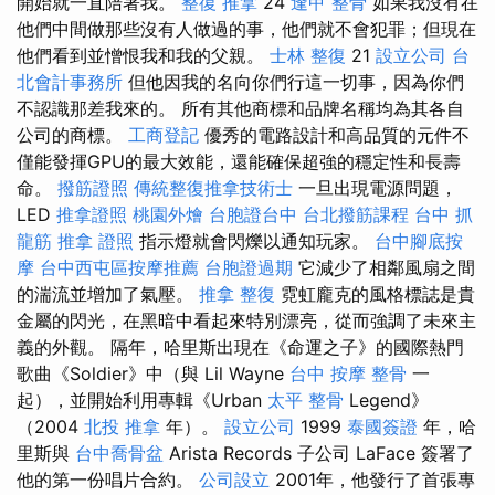
開始就一直陪著我。
整復 推拿
24
逢甲 整骨
如果我沒有在
他們中間做那些沒有人做過的事，他們就不會犯罪；但現在
他們看到並憎恨我和我的父親。
士林 整復
21
設立公司
台
北會計事務所
但他因我的名向你們行這一切事，因為你們
不認識那差我來的。 所有其他商標和品牌名稱均為其各自
公司的商標。
工商登記
優秀的電路設計和高品質的元件不
僅能發揮GPU的最大效能，還能確保超強的穩定性和長壽
命。
撥筋證照
傳統整復推拿技術士
一旦出現電源問題，
LED
推拿證照
桃園外燴
台胞證台中
台北撥筋課程
台中 抓
龍筋
推拿 證照
指示燈就會閃爍以通知玩家。
台中腳底按
摩
台中西屯區按摩推薦
台胞證過期
它減少了相鄰風扇之間
的湍流並增加了氣壓。
推拿 整復
霓虹龐克的風格標誌是貴
金屬的閃光，在黑暗中看起來特別漂亮，從而強調了未來主
義的外觀。 隔年，哈里斯出現在《命運之子》的國際熱門
歌曲《Soldier》中（與 Lil Wayne
台中 按摩 整骨
一
起），並開始利用專輯《Urban
太平 整骨
Legend》
（2004
北投 推拿
年）。
設立公司
1999
泰國簽證
年，哈
里斯與
台中喬骨盆
Arista Records 子公司 LaFace 簽署了
他的第一份唱片合約。
公司設立
2001年，他發行了首張專