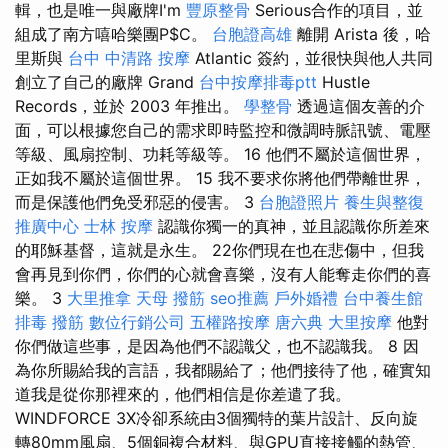
輯，也是唯一與廠牌I'm
豐原整骨
Serious合作的項目，並
組成了南方嘻哈樂團P$C。
台胞證高雄
離開 Arista 後，哈
里斯與
台中 中清路 按摩
Atlantic 簽約，並很快與他人共同
創立了自己的廠牌 Grand
台中按摩排毒ptt
Hustle
Records，並於 2003 年推出。
學整骨
透過這個友善的介
面，可以根據您自己的需求即時監控和微調時脈訊號、電壓
等級、風扇控制、功耗等級等。 16 他們不屬於這個世界，
正如我不屬於這個世界。 15 我不要求你將他們帶離世界，
而是保護他們免受邪惡的侵害。 3
台胞證照片
養生與整復
推廣中心
士林 按摩
認識你獨一的真神，並且認識你所差來
的耶穌基督，這就是永生。 22你們現在也在悲傷中，但我
會再見到你們，你們的心就會喜樂，沒有人能奪走你們的喜
樂。 3
大里推拿
天母 撥筋
seo推薦
戶外婚禮
台中養生館
排毒
撥筋
數位行銷公司
五權路按摩
唐六典
大里按摩
他對
你們做這些事，是因為他們不認識父，也不認識我。 8 因
為你所賜給我的言語，我都賜給了；他們接待了他，確實知
道我是從你那裡來的，他們相信是你差遣了我。
WINDFORCE 3X冷卻系統由3個獨特的葉片設計、反向旋
轉80mm風扇、5個銅複合材料、與GPU直接接觸的熱管、