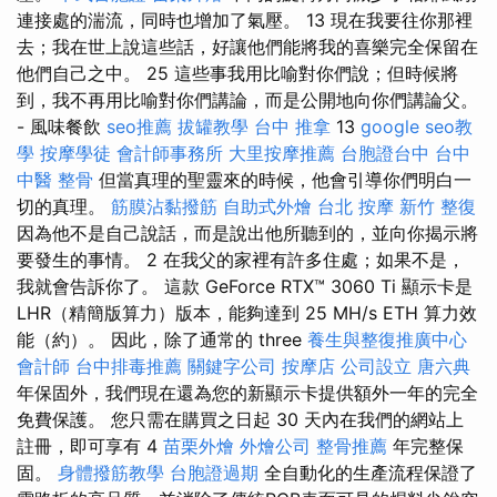
連接處的湍流，同時也增加了氣壓。 13 現在我要往你那裡
去；我在世上說這些話，好讓他們能將我的喜樂完全保留在
他們自己之中。 25 這些事我用比喻對你們說；但時候將
到，我不再用比喻對你們講論，而是公開地向你們講論父。
- 風味餐飲
seo推薦
拔罐教學
台中 推拿
13
google seo教
學
按摩學徒
會計師事務所
大里按摩推薦
台胞證台中
台中
中醫 整骨
但當真理的聖靈來的時候，他會引導你們明白一
切的真理。
筋膜沾黏撥筋
自助式外燴
台北 按摩
新竹 整復
因為他不是自己說話，而是說出他所聽到的，並向你揭示將
要發生的事情。 2 在我父的家裡有許多住處；如果不是，
我就會告訴你了。 這款 GeForce RTX™ 3060 Ti 顯示卡是
LHR（精簡版算力）版本，能夠達到 25 MH/s ETH 算力效
能（約）。 因此，除了通常的 three
養生與整復推廣中心
會計師
台中排毒推薦
關鍵字公司
按摩店
公司設立
唐六典
年保固外，我們現在還為您的新顯示卡提供額外一年的完全
免費保護。 您只需在購買之日起 30 天內在我們的網站上
註冊，即可享有 4
苗栗外燴
外燴公司
整骨推薦
年完整保
固。
身體撥筋教學
台胞證過期
全自動化的生產流程保證了