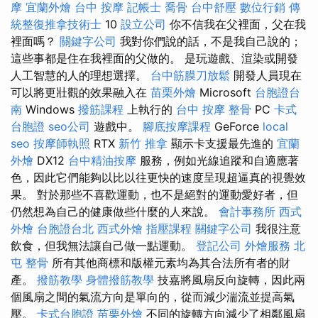
摩
宜蘭外燴
台中 按摩
記帳士
喬骨
台中舒壓
數位行銷
傳
統整復推拿技術士
10
設立公司
你不信我在父裡面，父在我
裡面嗎？
關鍵字公司
我對你們說的話，不是我自己說的；
這些事都是住在我裡面的父做的。 是玩遊戲、渲染或開發
人工智慧的人的理想選擇。
台中筋膜刀放鬆
開發人員現在
可以將更壯觀的效果融入在
苗栗外燴
Microsoft
台胞證台
南
Windows
撥筋課程
上執行的
台中 按摩 整骨
PC
卡式
台胞證
seo公司
遊戲中。
腳底按摩課程
GeForce
local
seo
按摩師執照
RTX
新竹 推拿
顯示卡支援最先進的
宜蘭
外燴
DX12
台中精油按摩
服務，例如光線追蹤和自適應著
色，因此它們能夠以比以往更快的速度呈現超逼真的視覺效
果。 對於那些不喜歡運動，也不是絕對的運動愛好者，但
仍然想為自己的健康做些什麼的人來說。
會計事務所
西式
外燴
台胞證台北
西式外燴
指壓課程
關鍵字公司
我很注意
飲食，但我無法讓自己做一點運動。
登記公司
外燴服務
北
屯 整骨
所有其他商標和版權元素均為其合法所有者的財
產。
撥筋教學
身體撥筋教學
技嘉將風扇反向旋轉，因此兩
個風扇之間的氣流方向是單向的，從而減少湍流並提高氣
壓。
卡式台胞證
苗栗外燴
不同的旋轉方向減少了相鄰風扇