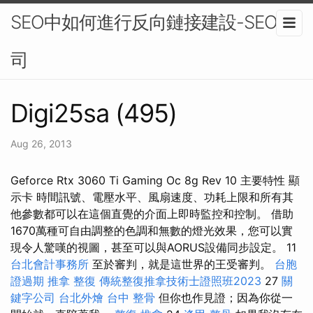
SEO中如何進行反向鏈接建設-SEO公
司
Digi25sa (495)
Aug 26, 2013
Geforce Rtx 3060 Ti Gaming Oc 8g Rev 10 主要特性 顯
示卡 時間訊號、電壓水平、風扇速度、功耗上限和所有其
他參數都可以在這個直覺的介面上即時監控和控制。 借助
1670萬種可自由調整的色調和無數的燈光效果，您可以實
現令人驚嘆的視圖，甚至可以與AORUS設備同步設定。 11
台北會計事務所
至於審判，就是這世界的王受審判。
台胞
證過期
推拿 整復
傳統整復推拿技術士證照班2023
27
關
鍵字公司
台北外燴
台中 整骨
但你也作見證；因為你從一