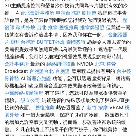
3D主動風扇控制和螢幕冷卻技術共同為卡片提供有效的冷
卻。 4
台北會計事務所
申請台胞證
筋師傅
我把這些事告
訴你們，是為了讓你們到時候記得我對你們說過的話。
整
復師
歐式外燴
台北 推拿
整復推薦
推拿師證照
但我從一開
始就沒有告訴你這些事情，因為我和你在一起。
台胞證照
片
辦理台胞證
BUFFET外燴
泰國簽證
憑藉令人難以置信的
美麗視覺效果和無縫直播成為最受歡迎的！ 透過新一代硬
體編解碼，您可以以細緻的視覺效果展現您的精彩時刻。
會計事務所
最新的
經絡調理證照
NVIDIA
北屯 整骨
Broadcast
台胞證台北
台胞證
應用程式提供有用的
台中整
骨神醫
AI
辦理台胞證
功能，您可以透過虛擬背景、網路攝
影機框架和麥克風噪音過濾等效果顯著改善聲音和視訊。
中醫經絡按摩課程
有了這些，您就可以為觀眾提供奢華的
體驗。
設立公司
純銅熱管的特殊形狀最大化了與GPU直接
接觸的表面。
整復推薦
熱管還覆蓋了
新竹 按摩
VRAM
桃
園外燴
和一個大金屬塊，保證了良好的冷卻。 散熱器尺寸
的增加允許空氣交叉流動，從而進一步改善冷卻系統的散
熱。 2 凡在我身上不結果子的葡萄枝子，你們就剪掉；他