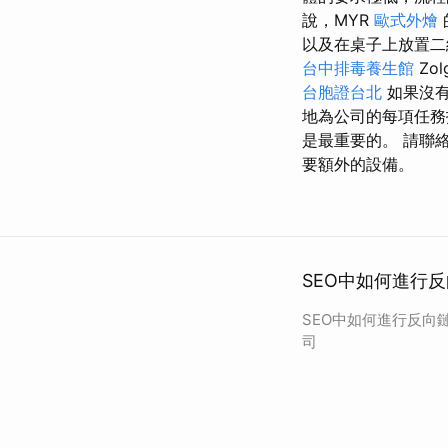
說，MYR
歐式外燴
以及在桌子上放置二維
台中排毒養生館
Zol
台胞證台北
如果沒有
地為公司的每項任務
是最重要的。 請聯
要額外的設備。
SEO中如何進行反
SEO中如何進行反向鏈
司