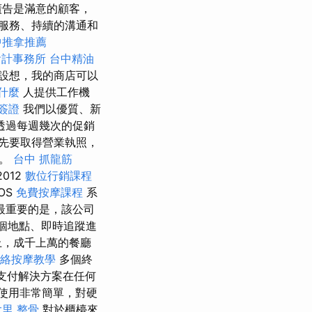
廣告是滿意的顧客，
服務、持續的溝通和
中推拿推薦
會計事務所
台中精油
設想，我的商店可以
是什麼
人提供工作機
簽證
我們以優質、新
透過每週幾次的促銷
先要取得營業執照，
證。
台中 抓龍筋
2012
數位行銷課程
OS
免費按摩課程
系
最重要的是，該公司
多個地點、即時追蹤進
上，成千上萬的餐廳
絡按摩教學
多個終
支付解決方案在任何
使用非常簡單，對硬
大里 整骨
對於櫃檯來