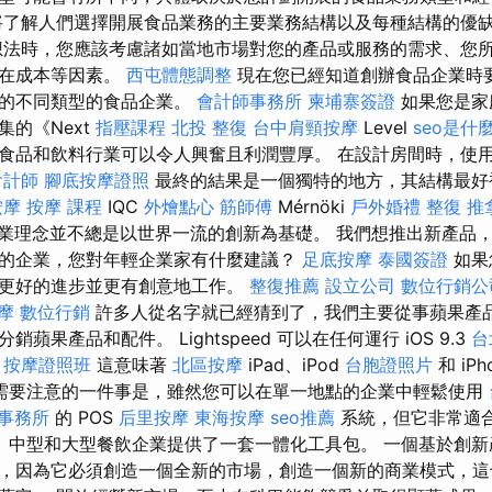
將了解人們選擇開展食品業務的主要業務結構以及每種結構的優
法時，您應該考慮諸如當地市場對您的產品或服務的需求、您
潛在成本等因素。
西屯體態調整
現在您已經知道創辦食品企業時
擇的不同類型的食品企業。
會計師事務所
柬埔寨簽證
如果您是家
的《Next
指壓課程
北投 整復
台中肩頸按摩
Level
seo是什
食品和飲料行業可以令人興奮且利潤豐厚。 在設計房間時，使
會計師
腳底按摩證照
最終的結果是一個獨特的地方，其結構最好
按摩
按摩 課程
IQC
外燴點心
筋師傅
Mérnöki
戶外婚禮
整復 推
業理念並不總是以世界一流的創新為基礎。 我們想推出新產品
的企業，您對年輕企業家有什麼建議？
足底按摩
泰國簽證
如果
更好的進步並更有創意地工作。
整復推薦
設立公司
數位行銷公
摩
數位行銷
許多人從名字就已經猜到了，我們主要從事蘋果產
蘋果產品和配件。 Lightspeed 可以在任何運行 iOS 9.3
台
。
按摩證照班
這意味著
北區按摩
iPad、iPod
台胞證照片
和 iPh
需要注意的一件事是，雖然您可以在單一地點的企業中輕鬆使用
事務所
的 POS
后里按摩
東海按摩
seo推薦
系統，但它非常適
、中型和大型餐飲企業提供了一套一體化工具包。 一個基於創新
，因為它必須創造一個全新的市場，創造一個新的商業模式，這