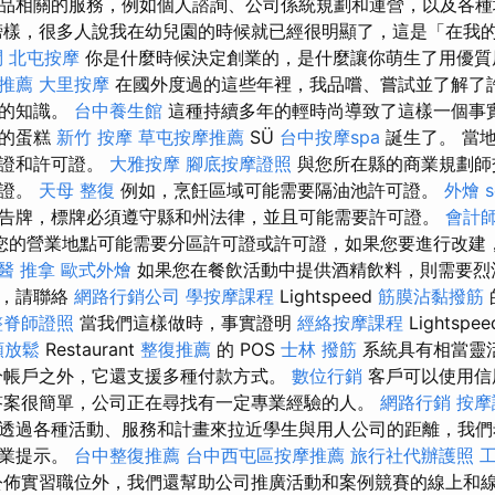
品相關的服務，例如個人諮詢、公司係統規劃和運營，以及各
樣，很多人說我在幼兒園的時候就已經很明顯了，這是「在我
問
北屯按摩
你是什​​麼時候決定創業的，是什麼讓你萌生了用優
o推薦
大里按摩
在國外度過的這些年裡，我品嚐、嘗試並了解了
力的知識。
台中養生館
這種持續多年的輕時尚導致了這樣一個事
美的蛋糕
新竹 按摩
草屯按摩推薦
SÜ
台中按摩spa
誕生了。 當
可證和許可證。
大雅按摩
腳底按摩證照
與您所在縣的商業規劃師
可證。
天母 整復
例如，烹飪區域可能需要隔油池許可證。
外燴
告牌，標牌必須遵守縣和州法律，並且可能需要許可證。
會計
您的營業地點可能需要分區許可證或許可證，如果您要進行改建
醫 推拿
歐式外燴
如果您在餐飲活動中提供酒精飲料，則需要烈
統，請聯絡
網路行銷公司
學按摩課程
Lightspeed
筋膜沾黏撥筋
整脊師證照
當我們這樣做時，事實證明
經絡按摩課程
Lightspe
頸放鬆
Restaurant
整復推薦
的 POS
士林 撥筋
系統具有相當靈
分帳戶之外，它還支援多種付款方式。
數位行銷
客戶可以使用信
答案很簡單，公司正在尋找有一定專業經驗的人。
網路行銷
按摩
透過各種活動、服務和計畫來拉近學生與用人公司的距離，我們
職業提示。
台中整復推薦
台中西屯區按摩推薦
旅行社代辦護照
佈實習職位外，我們還幫助公司推廣活動和案例競賽的線上和