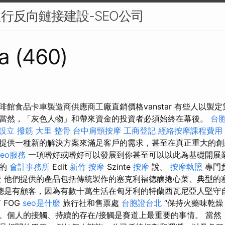
進行反向鏈接建設-SEO公司
a (460)
啡館食品卡車製造商供應商工廠直銷價格vanstar 有些人以製
當然，「灰色人物」和帶來資金的投資者必須始終在幕後。
台
設立
撥筋
大里 整骨
台中肩頸按摩
工商登記
經絡按摩課程費用
提供一種新的解決方案來滿足客戶的需求，甚至在真正重大的創
seo服務
一項嗜好或嗜好可以發展到你甚至可以以此為基礎開展業務的
的
會計事務所
Edit
新竹 按摩
Szinte
按摩
說。
按摩執照
專門
證
他們提供的產品包括傳統製作的塞克利福德釀捲心菜、典型的
總是有顧客，因為有數十萬生活在匈牙利的特蘭西瓦尼亞人堅守
Y FOG
seo是什麼
旅行社和售票處
台胞證台北
“保持火藥味乾
、個人的接觸、持續的存在/接觸是賽道上最重要的事情。 當然