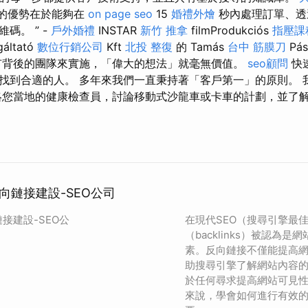
的優勢在於能夠在
on page seo
15
婚禮外燴
秒內處理訂單、透
碼。 ” -
戶外婚禮
INSTAR
新竹 推拿
filmProdukciós
指壓課
gáltató
數位行銷公司
Kft
北投 整復
的 Tamás
台中 筋膜刀
Pás
背後的團隊來實施，「偉大的想法」就毫無價值。
seo顧問
快
找到合適的人。 多年來我們一直秉持著「客戶第一」的原則。 
絡您當地的健康檢查員，討論移動式沙龍車或卡車的計劃，並了
向鏈接建設-SEO公司
接建設-SEO公
在現代SEO（搜尋引擎最
（backlinks）被認為
素。反向鏈接不僅能提高
助搜尋引擎了解網站內容
於任何尋求提高網站可見
來說，學會如何進行有效