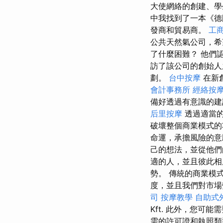
大使網絡的創建、學
中我找到了一本《德
發商和貿易商。
工
公共天然氣公司，
了什麼困難？ 他們
訪了該公司的創始
劃。
台中按摩
在新
會計事務所
經絡按
備好透過有意識的建
后里按摩
透過適當的
破壞整個商業模式
命運，承擔風險的意
己的想法，並從他們
適的人，並且彼此相
勢。 傳統的商業模
度，並且我們對市場變
司
按摩教學
自助式
Kft. 此外，您
需的許可證和執照類