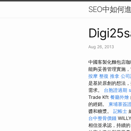
SEO中如何
Digi25s
Aug 26, 2013
中國客製化麵包店咖
能夠妥善管理實施，
按摩
整復 推拿
公司
是基於原創的想法，
需求。
台胞證過期
Trade Kft
餐廳外燴
的經銷。
柬埔寨簽
醬和糖漿。
記帳士
台中整骨價錢
WILL
相信並承認，持續的