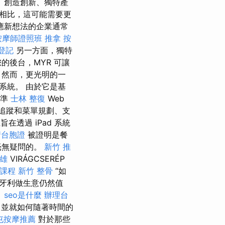
 創造創新、獨特產
相比，這可能需要更
應新想法的企業通常
按摩師證照班
推拿
按
登記
另一方面，獨特
的後台，MYR 可讓
 然而，更光明的一
系統。 由於它是基
標準
士林 整復
Web
追蹤和菜單規劃、支
在透過 iPad 系統
請台胞證
被證明是餐
毫無疑問的。
新竹 推
雄
VIRÁGCSERÉP
課程
新竹 整骨
“如
牙利做生意仍然值
。
seo是什麼
辦理台
，並就如何隨著時間的
屯按摩推薦
對於那些