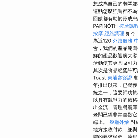
想成為自己的老闆並
這點怎麼強調都不
回饋都有助於形成忠
PAPINÓTH
按摩課
按摩
經絡調理
如今
為近120
外燴服務
會，我們的產品範
鮮的產品歡迎廣大
活動使其更具吸引力
其次是食品經營許可
Toast
柬埔寨簽證
年推出以來，已榮
統之一，這要歸功於
以具有競爭力的價格提
出金流、管理餐廳庫
老闆已經非常喜歡它，
端上。
餐廳外燴
對
地方接收付款，並
體的要求極低，流程