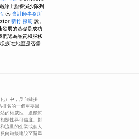
過線上點餐減少隊列
程
és
會計師事務所
ztor
新竹 撥筋
說。
速發展的基礎是成功
我們認為品質和服務
解您所在地區是否需
佳化）中，反向鏈接
是網站排名的一個重要因
網站的權威性，還能幫
的相關性與可信度。對
性和流量的企業或個人
的反向鏈接建設至關重