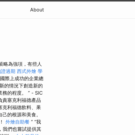
About
定策略為強項，有些人
胞證過期
西式外燴
學
國際上成功的企業總
新的情況下創造新的
程度。 ” - SIC
負責塞克利福德產品
塞克利福德飲料、果
自己的根源和美食。
燥！
外燴自助餐
” “我
，我們也嘗試提供其