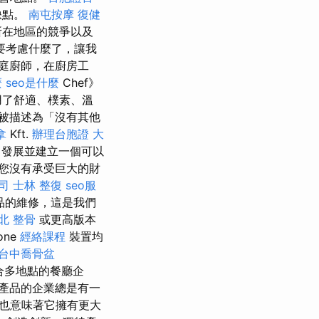
缺點。
南屯按摩
復健
所在地區的競爭以及
要考慮什麼了，讓我
庭廚師，在廚房工
麼
seo是什麼
Chef》
用了舒適、樸素、溫
被描述為「沒有其他
拿
Kft.
辦理台胞證
大
，發展並建立一個可以
您沒有承受巨大的財
司
士林 整復
seo服
品的維修，這是我們
北 整骨
或更高版本
one
經絡課程
裝置均
台中喬骨盆
合多地點的餐廳企
產品的企業總是有一
也意味著它擁有更大