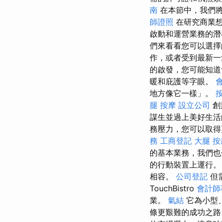
南
在本節中，我們
師證照
在研究商業想
啟動和運營業務的
們來看看您可以選
作，或者受到最新一集
的啟發，您可能知道
暖和庇護等字眼。
地方像它一樣」。
腿 按摩
設立公司
創
謀生並過上美好生活
務壓力，您可以取得
務
工商登記
大腿 按
的基本業務，我們也分銷
的行動裝置上運行
相容。
公司登記
但
TouchBistro
會計師
業。
氣結
它為小型
條更艱難的成功之路