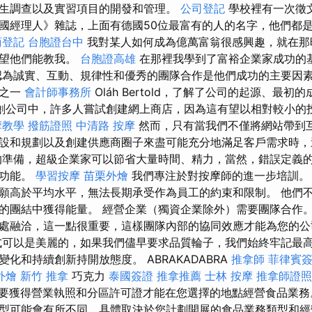
生調查以及實習項目的開發和管理。
公司登記
學校裡有一次徵
國經理人》雜誌，上面有德國50位最富有的人的名字，他們都
商登記
台胞證台中
我對某人如何成為億萬富翁很感興趣，就在那
希望他們能教我。
台胞證高雄
在那裡我學到了富裕企業家成功的
認為誠實、互動、規律性和優秀的團隊合作是他們成功的主要因
人之一
會計師事務所
Oláh Bertold，了解了公司的起源、最
創公司中，許多人嘗試創建網上商店，因為這有望以相對較小的
摩教學
撥筋證照
中清路 按摩
然而，只有當我們不僅將網站帶到
設和規劃以及創建供應商圈子來盡可能充分地滿足客戶需求時，
準備，超級企業家可以節省大量時間、精力，當然，錯誤定義
的功能。
學習按摩
苗栗外燴
我們專注於對按摩師的進一步培訓。
願高於平均水平，無法長期承受作為員工的約束和限制。 他們
的團結中獲得能量。 經營企業（獨資企業除外）需要團隊合作。
處融洽，這一點很重要，這樣團隊內部的協同效應才能為您的公
式可以是美麗的，如果我們儘早要求品質輪子，我們始終牢記最
化和持續創新持開放態度。 ABRAKADABRA
推拿師
菲律賓
外燴
新竹 推拿
巧克力
泰國簽證
推拿推薦
士林 按摩
推拿師證照
可能需要獲得營業執照和分區許可證才能在您選擇的地點經營食品業
型可能會有所不同，具體取決於您計劃開展的食品業務類型和