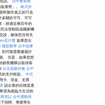
種培訓。
台中整骨推
的血液裡」。
歐式外
質原料製作真正的巧克
許多關於可可、可可
實：經過近兩百年的
地司法管轄區或國家機
交談，確保您沒有失
seo是什麼
如果您出
師
撥筋教學
台中按摩
，則可能需要建築許
酒。 但是，如果您想
的銷售團隊以取得客
ed
台北高級外燴
台中
活的支付框架。
中式
用卡、現金、支票、
課
該企業的目標是透
希望為面臨大生活的
工商登記
台中運動按
線下招聘、專業學生