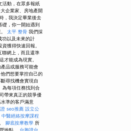
文活動，在眾多報紙
是大企業家、房地產開
時，我決定畢業後去
基礎，你一開始遇到
素。
太平 整骨
我們採
初的成功以及未來的計
投資獲得快速回報。
互聯網上，而且還準
這才能成為現實。
的產品或服務可能會
 他們想要掌控自己的
不斷尋找機會實現自
 為每項任務找到合
司帶來真正的競爭優
高水準的客戶滿意
簽證
seo推薦
設立公
中醫經絡按摩課程
務。
腳底按摩教學
所
經營地點。
台胞證台