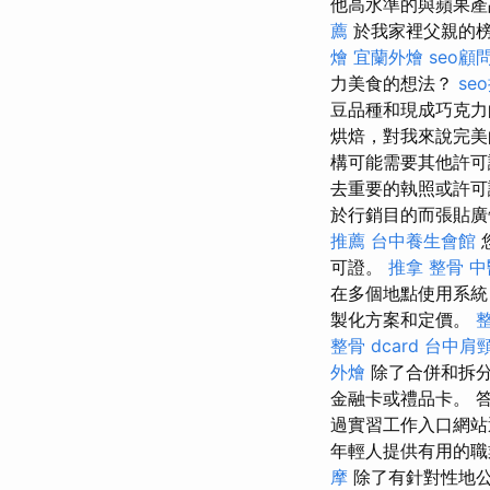
他高水準的與蘋果產
薦
於我家裡父親的榜
燴
宜蘭外燴
seo顧
力美食的想法？
se
豆品種和現成巧克
烘焙，對我來說完
構可能需要其他許
去重要的執照或許
於行銷目的而張貼廣
推薦
台中養生會館
可證。
推拿 整骨
中
在多個地點使用系
製化方案和定價。
整骨 dcard
台中肩
外燴
除了合併和拆
金融卡或禮品卡。 
過實習工作入口網站
年輕人提供有用的
摩
除了有針對性地公