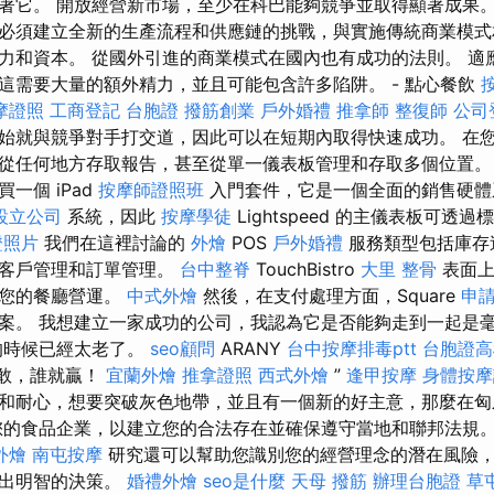
著它。 開放經營新市場，至少在科巴能夠競爭並取得顯著成果。
必須建立全新的生產流程和供應鏈的挑戰，與實施傳統商業模式
力和資本。 從國外引進的商業模式在國內也有成功的法則。 適
這需要大量的額外精力，並且可能包含許多陷阱。 - 點心餐飲
摩證照
工商登記
台胞證
撥筋創業
戶外婚禮
推拿師
整復師
公司
始就與競爭對手打交道，因此可以在短期內取得快速成功。 在您
從任何地方存取報告，甚至從單一儀表板管理和存取多個位置。
一個 iPad
按摩師證照班
入門套件，它是一個全面的銷售硬體
設立公司
系統，因此
按摩學徒
Lightspeed 的主儀表板可透過
證照片
我們在這裡討論的
外燴
POS
戶外婚禮
服務類型包括庫存
、客戶管理和訂單管理。
台中整脊
TouchBistro
大里 整骨
表面上旨
理您的餐廳營運。
中式外燴
然後，在支付處理方面，Square
申
案。 我想建立一家成功的公司，我認為它是否能夠走到一起是
的時候已經太老了。
seo顧問
ARANY
台中按摩排毒ptt
台胞證高
誰敢，誰就贏！
宜蘭外燴
推拿證照
西式外燴
”
逢甲按摩
身體按摩
和耐心，想要突破灰色地帶，並且有一個新的好主意，那麼在匈
您的食品企業，以建立您的合法存在並確保遵守當地和聯邦法規
外燴
南屯按摩
研究還可以幫助您識別您的經營理念的潛在風險
做出明智的決策。
婚禮外燴
seo是什麼
天母 撥筋
辦理台胞證
草