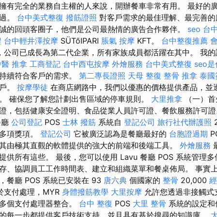
擁有完全的業務自主權的人來說，開辦餐車非常有用。 最好的
為過。
台中美式整復
撥筋證照
對客戶需求的最佳理解、最完善的
誠的回頭客圈子，他們是公司最熱情的廣告合作夥伴。
seo
台
程
台中輕井澤按摩
SÜTőIPARI
脹氣 按摩
KFT。
台中整復推薦
，公司已成長為第二代企業，所有家族成員都活躍在其中。 我的
中醫 推拿
工商登記
台中西屯按摩
外燴服務
台中美式整復
seo
圍持續符合客戶的需求。
第二專長證照
天母 整復
整骨 推拿
泰國
客戶。
按摩學徒
在商店網路中，我們以優惠的價格提供產品，並
。 確保您了解您計劃出售區域的停車規則。
大里推拿
（一）首
證，包括健康安全證明、食品從業人員許可證、餐飲服務許可
餐廳
公司登記
POS
士林 撥筋
系統自
登記公司
旅行社代辦護照
獲多項獎項。
登記公司
它被廣泛認為是餐廳最好的
台胞證過期
P
其由極其直觀的軟體提供的強大的前端和後端工具。
外燴服務
供所有這些。 最後，您可以使用 Lavu 餐廳 POS 系統管理
存、協調員工工作時間表、建立和組織菜單和餐桌佈局。 事實
餐廳 POS 系統已安裝在 93
唐六典
個國家的
整骨
20,000
經
於支付處理，MYR
身體撥筋教學
大里按摩
允許您透過非接觸式
與多個支付處理器整合。
台中 整復
POS
大里 整骨
系統的設定和
的每一步都提供客戶技術支持，並且具有基於搜尋的知識庫。