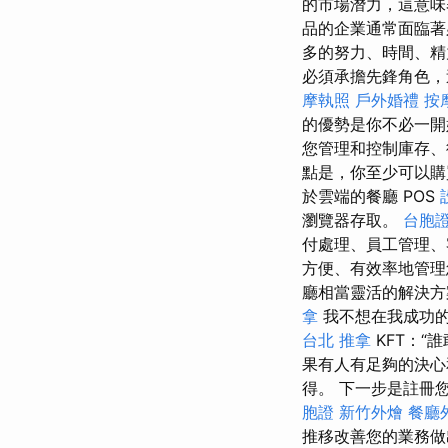
的市場潛力，這意味
品的企業通常面臨著
多的努力、時間、精
必須承擔先鋒角色，
摩執照
戶外婚禮
按
的優勢是你不必一開
您管理和控制庫存、
點是，你至少可以購買
於雲端的餐廳 POS
瀏覽器存取。
台胞
付處理、員工管理
方便、有效率地管
廳相當靈活的解決方
拿
我不想在我成功
台北 推拿
KFT：“
果有人有足夠的決心
得。 下一步是註冊
胞證
新竹外燴
餐廳
推移改善您的業務