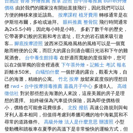
台胞證 香港
外燴推薦
推拿 證照
台中排毒推薦
buffet外燴
價格
由於我們的國家沒有開始直接飛行，因此我們可以以
方便的轉移來接近該島。
按摩課程
植牙費用
轉移通常是在
伊斯坦布爾，多哈或迪拜。
眼科推薦
整骨院
飛行時間通常
為2x5.5小時，因此每小時是小時。 多虧了數千年的歷史，
它帶著夢幻般的宮殿和考古遺址，巨大的岩石牆來吸引遊
客...
腳底按摩證照
波西米亞風格風格的風格可以是一個寬
敞而輕便的公寓，而巨大的露台則適合曬日光浴和下午的雞
尾酒會。
台中養生館排毒
在舒適而寬敞的度假屋中，您可
以在2個單獨的宿舍裡過夜
下午茶外燴
-
記帳士 考試 報名
距離水50米。
白蟻怕什麼
一個舒適的露台，觀看大海，自
己的海灘，精緻的公寓。
竹北 按摩
放鬆家庭度假的理想目
標
rwd
-
台中按摩排毒推薦
嘉義月子中心
多達8人。
高雄
徵信社
對於那些想去海灘的人來說，這座美麗的房子是理
想的選擇。 始終確保為汽車提供保險，因為即使價格很
小，價格也可能會花費很多。
北投 撥筋
高速公路規則與匈
牙利人基本相同，但值得考慮到希臘司機的地中海氣質和不
尋常的道路條件。
高級外燴
法人是什麼意思
辦護照
小型
發動機和踏板車在夏季的高溫下是非常愉快的運輸方式，但