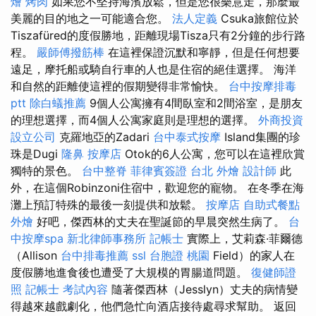
燴 烤肉
如果您不堅持海濱放鬆，但是您很樂意走，那麼最
美麗的目的地之一可能適合您。
法人定義
Csuka旅館位於
Tiszafüred的度假勝地，距離現場Tisza只有2分鐘的步行路
程。
嚴師傅撥筋棒
在這裡保證沉默和寧靜，但是任何想要
遠足，摩托船或騎自行車的人也是住宿的絕佳選擇。 海洋
和自​​然的距離使這裡的假期變得非常愉快。
台中按摩排毒
ptt
除白蟻推薦
9個人公寓擁有4間臥室和2間浴室，是朋友
的理想選擇，而4個人公寓家庭則是理想的選擇。
外商投資
設立公司
克羅地亞的Zadari
台中泰式按摩
Island集團的珍
珠是Dugi
隆鼻
按摩店
Otok的6人公寓，您可以在這裡欣賞
獨特的景色。
台中整脊
菲律賓簽證
台北 外燴
設計師
此
外，在這個Robinzoni住宿中，歡迎您的寵物。 在冬季在海
灘上預訂特殊的最後一刻提供和放鬆。
按摩店
自助式餐點
外燴
好吧，傑西林的丈夫在聖誕節的早晨突然生病了。
台
中按摩spa
新北律師事務所
記帳士
實際上，艾莉森·菲爾德
（Allison
台中排毒推薦
ssl
台胞證 桃園
Field）的家人在
度假勝地進食後也遭受了大規模的胃腸道問題。
復健師證
照
記帳士 考試內容
隨著傑西林（Jesslyn）丈夫的病情變
得越來越戲劇化，他們急忙向酒店接待處尋求幫助。 返回