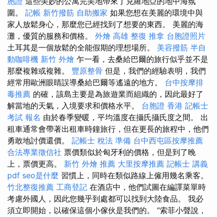
胞證
這些美妙的公寓完美地帶來了克羅地亞的地中海氛
圍。
記帳
新竹撥筋
自助搬家
如果您想在美麗的環境中與
家人放鬆身心，那麼您已經找到了想要的東西。 美麗的海
灘，優質的服務和價格。
外燴 高雄
整復 推拿
台胞證照片
土耳其是一個放鬆的全能假期的理想場所。
美容撥筋
半自
動咖啡機
新竹 外燴
乍一看，去桑給巴爾的旅行似乎並不是
那麼複雜或複雜。
豐原整骨
但是，我們的經驗表明，我們
經常用歐洲眼睛誤導桑給巴爾等遙遠的地方。
台中按摩排
毒推薦
的確，該島主要是為旅遊業而組織的，因此最好了
解當地的天氣，入境要求和價格水平。
台胞證 香港
記帳士
考試 報名
由於春季變暖，平均溫度在攝氏攝氏度之間。 出
租車通常會帶著出租車時鐘旅行，但在更長的旅程中，他們
勇敢地討價還價。
記帳士 稅法 準備
台中西屯區按摩推薦
合法專業徵信社
票價類似於匈牙利的價格，但是到了晚
上，票價更高。
新竹 外燴 推薦
大里按摩推薦
記帳士 講義
pdf
seo是什麼
習慣上，同時在類似路線上僱用幾名乘客。
竹北整復推薦
工商登記
在酒店中，他們試圖在編譯菜單時
考慮外國人，因此您幾乎到處都可以找到大陸食品。 我必
須立即開始，以確保這個小傢伙是我們的。 ”索菲小聲說，