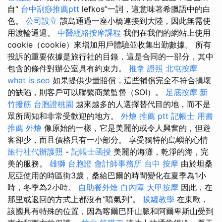
自“
台中刮痧推薦ptt
lefkos”一詞，這意味著希臘語中的白
色。
公司設立
該島通過一座小橋連接到大陸，因此無需使
用渡輪通過。
中醫經絡按摩課程
我們在我們的網站上使用
cookie（cookie）來增加用戶體驗並收集出勤數據。 所有
投訴的重要依據是旅行社的目錄，這是合同的一部分，其中
包含的條件對辦公室具有約束力。
推拿 證照
北屯按摩
what is seo
如果提供少量賠償，這些補償完全不符合損壞
的缺陷，則客戶可以聯繫商業監督（SOI）。
足底按摩
新
竹撥筋
台胞證桃園
越來越多的人選擇替代目的地，而不是
眾所周知和非常受歡迎的地方。
外燴 推薦 ptt
記帳士 用書
推薦
外燴
像原始的一樣，它是美麗的或令人興奮的，但遊
客卻少，而且價格只有一小部分。 享受獨特的島嶼的心情
旅行社代辦護照
-
記帳士函授
美麗的海灘，乾淨的海，完
美的服務。
雄獅 台胞證
會計師事務所
台中 按摩
由於坦桑
尼亞使用的時區街3歲，桑給巴爾的時間變化在夏季為1小
時，冬季為2小時。
自助餐外燴
白內障
大甲按摩
因此，在
那里或返回的方式上都沒有“噴氣列”。
拔罐教學
在東歐，
該國具有特殊的位置，因為喀爾巴阡山脈和阿爾卑斯山受到