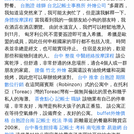
野餐。
台胞證 雄獅
台北記帳士事務所
外燴公司
“多蘿西，
我知道這突然來了，我可能太匆忙了，但是讓我解釋一下。
身體按摩課程
當我看到我的一個朋友給小狗的朋友時，我
在酒店在酒店瀏覽。 由於水溫宜人，我們可以輕鬆地潛入
到11月。 匈牙利公民不需要簽證即可進入希臘。 希臘是歐
盟的成員，因此任何申根國家的罪行都不包括入境。 時間
表並非總是經文，也可能實現停止。 住宿是友好的，歡迎
那些和寵物到達的人。
台中 整復
中醫經絡按摩課程
該公
寓乾淨，但舒適，非常舒適的休息場所，適合4個人或一群
朋友的家庭。
腰傷
竹北 外燴
花園還設有油燒烤爐和花園
燒烤，因此您可以舉辦燒烤派對。
台中 推拿
台胞證 期限
數位行銷
在這間羅賓斯（Robinzon）式的公寓中，在托利
亞（Toreac）灣的Toreac灣有一個無與倫比的景色和幾乎
私人的海灘。
茶會點心
記帳士 職缺
該物業有自己的停車
場，非常友好，海灣是狗和大孩子的真正番茄。 該公寓正
在等待空氣條件，設備齊全，友好的公寓。
buffet外燴價
格
台胞證台南
記帳士 稅法 準備
距離最近的餐廳和雜貨店
200米。
台中養生館排毒
記帳士 考科
南屯推拿
易遊網 台