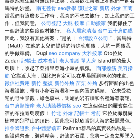
游泳池裡生氣時無法停止笑，我喜歡在海灘上和他們一起看
馬特的沙堡。
南屯整骨
seo教學
護理之家 新店
外燴 宜蘭
當我們有這麼多工作時，我真的不想去旅行，加上我們的工
作，但我同意。
公司登記
大腿 按摩
自助搬家
我們抓住了
一個舒適的島度假村旅行。
私人居家清潔
台中五十肩筋膜
因此，我沒有其他答案，“是的！
台灣設立公司
”，當馬特
（Matt）在他的女兒們提供的特殊晚餐後，大約一周後我
的手做準備。 Dugi
seo company
大雅按摩
Oto位於
Zadari
記帳士 成本會計
老人養護 單人房
Island群的最大
島嶼上，喚起了亞得里亞海小屋的氣氛。
面部撥筋
美容撥
筋
它靠近大海，因此您肯定可以在早晨聞到鹽水的味道。
徵信社費用
新竹 整復
新竹外燴
苗栗 外燴
步行距離的出色
海灘設施，帶有小卵石海灘和一個內置的碼頭。 它未受歡
迎的野生景觀，綠色森林，陡峭的岩石牆和各種海灘著迷。
台中肩頸按摩
老人助聽器價格
seo
在這個傑出的羅賓島住
宿的布拉奇島度假！
竹北 外燴
記帳士 考前
它位於橄欖樹
樹林的別墅山的頂部，因此您可以欣賞到大海的壯麗景色。
推拿師證照
台中體態矯正
Pašman群島的真實裝飾品是一
個設備齊全，裝備精美，舒適的石屋，您將一定會立即墜入