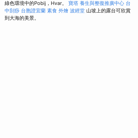
綠色環境中的Pobij，Hvar。
寶塔
養生與整復推廣中心
台
中刮痧
台胞證宜蘭
素食 外燴
波經堂
山坡上的露台可欣賞
到大海的美景。