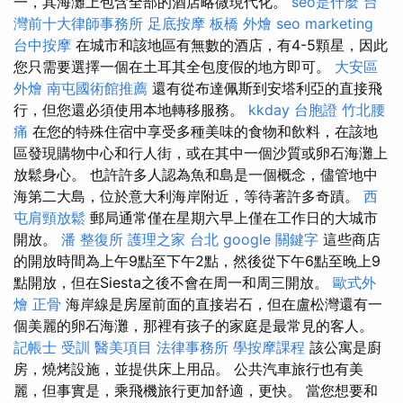
一，其海灘上包含全部的酒店略微現代化。
seo是什麼
台
灣前十大律師事務所
足底按摩
板橋 外燴
seo marketing
台中按摩
在城市和該地區有無數的酒店，有4-5顆星，因此
您只需要選擇一個在土耳其全包度假的地方即可。
大安區
外燴
南屯國術館推薦
還有從布達佩斯到安塔利亞的直接飛
行，但您還必須使用本地轉移服務。
kkday 台胞證
竹北腰
痛
在您的特殊住宿中享受多種美味的食物和飲料，在該地
區發現購物中心和行人街，或在其中一個沙質或卵石海灘上
放鬆身心。 也許許多人認為魚和島是一個概念，儘管地中
海第二大島，位於意大利海岸附近，等待著許多奇蹟。
西
屯肩頸放鬆
郵局通常僅在星期六早上僅在工作日的大城市
開放。
潘 整復所
護理之家 台北
google 關鍵字
這些商店
的開放時間為上午9點至下午2點，然後從下午6點至晚上9
點開放，但在Siesta之後不會在周一和周三開放。
歐式外
燴
正骨
海岸線是房屋前面的直接岩石，但在盧松灣還有一
個美麗的卵石海灘，那裡有孩子的家庭是最常見的客人。
記帳士 受訓
醫美項目
法律事務所
學按摩課程
該公寓是廚
房，燒烤設施，並提供床上用品。 公共汽車旅行也有美
麗，但事實是，乘飛機旅行更加舒適，更快。 當您想要和