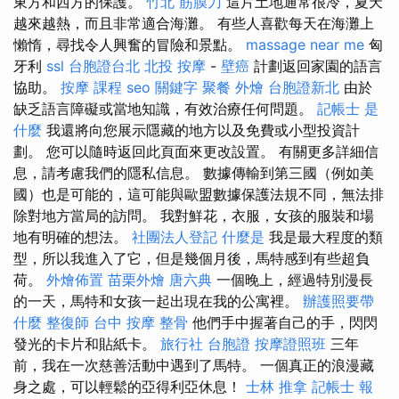
東方和西方的保護。
竹北 筋膜刀
這片土地通常很冷，夏天
越來越熱，而且非常適合海灘。 有些人喜歡每天在海灘上
懶惰，尋找令人興奮的冒險和景點。
massage near me
匈
牙利
ssl
台胞證台北
北投 按摩
-
壁癌
計劃返回家園的語言
協助。
按摩 課程
seo 關鍵字
聚餐 外燴
台胞證新北
由於
缺乏語言障礙或當地知識，有效治療任何問題。
記帳士 是
什麼
我還將向您展示隱藏的地方以及免費或小型投資計
劃。 您可以隨時返回此頁面來更改設置。 有關更多詳細信
息，請考慮我們的隱私信息。 數據傳輸到第三國（例如美
國）也是可能的，這可能與歐盟數據保護法規不同，無法排
除對地方當局的訪問。 我對鮮花，衣服，女孩的服裝和場
地有明確的想法。
社團法人登記
什麼是
我是最大程度的類
型，所以我進入了它，但是幾個月後，馬特感到有些超負
荷。
外燴佈置
苗栗外燴
唐六典
一個晚上，經過特別漫長
的一天，馬特和女孩一起出現在我的公寓裡。
辦護照要帶
什麼
整復師
台中 按摩 整骨
他們手中握著自己的手，閃閃
發光的卡片和貼紙卡。
旅行社 台胞證
按摩證照班
三年
前，我在一次慈善活動中遇到了馬特。 一個真正的浪漫藏
身之處，可以輕鬆的亞得利亞休息！
士林 推拿
記帳士 報