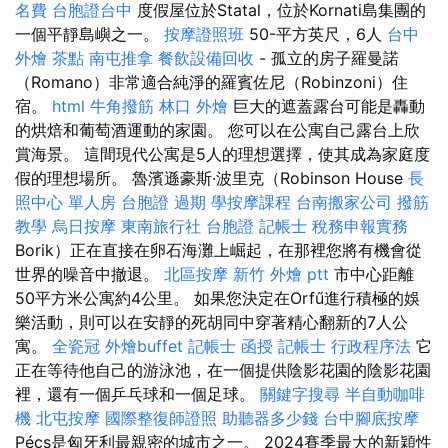
名費
台胞證台中
度假屋位於Statal，位於Kornati島集團的
一個平靜島嶼之一。
按摩證照班
50-平方英尺，6人
台中
外燴 茶點
南屯推拿
餐飲設備回收
- 孤立的房子羅曼諾
（Romano）非常適合純淨的羅賓佐尼（Robinzoni）住
宿。
html
牛角撥筋
林口 外燴
巨大的遮蓋露台可能是轟動
的烘焙和葡萄酒運動的家園。 您可以在公寓自己露台上欣
賞海景。 這間現代公寓是5人的理想選擇，使其成為家庭度
假的理想場所。 魯濱遜豪斯·波里克（Robinson House
長
照中心 單人房
台胞證 過期
學按摩課程
台南搬家公司
撥筋
教學
烏日按摩
東南旅行社 台胞證
記帳士 稅務申報實務
Borik）正在直接在卵石海灘上崛起，在那裡您將有機會從
世界的噪音中撤退。
北區按摩
新竹 外燴 ptt
市中心距離
50平方米公寓約4公里。 如果您決定在Orfű進行積極的娛
樂活動，則可以在安靜的死胡同中穿著精心翻新的7人公
寓。
全瓷冠
外燴buffet
記帳士 函授
記帳士 行政程序法
它
正在等待他自己的游泳池，在一個提供陰影花園的陰影花園
裡，還有一個乒乓球和一個足球。
關鍵字搜尋
半自動咖啡
機
北屯按摩
國際整復師證照
助聽器多少錢
台中腳底按摩
Pécs是匈牙利最親密的城市之一。 2024賽季最大的新穎性