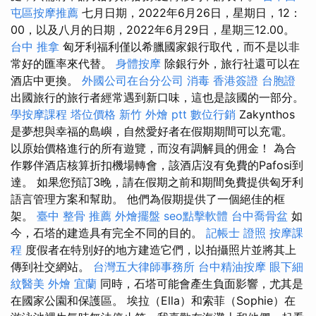
屯區按摩推薦
七月日期，2022年6月26日，星期日，12：
00，以及八月的日期，2022年6月29日，星期三12.00。
台中 推拿
匈牙利福利僅以希臘國家銀行取代，而不是以非
常好的匯率來代替。
身體按摩
除銀行外，旅行社還可以在
酒店中更換。
外國公司在台分公司
消毒
香港簽證 台胞證
出國旅行的旅行者經常遇到新口味，這也是該國的一部分。
學按摩課程
塔位價格
新竹 外燴 ptt
數位行銷
Zakynthos
是夢想與幸福的島嶼，自然愛好者在假期期間可以充電。
以原始價格進行的所有遊覽，而沒有調解員的佣金！ 為合
作夥伴酒店核算折扣機場轉會，該酒店沒有免費的Pafosi到
達。 如果您預訂3晚，請在假期之前和期間免費提供匈牙利
語言管理方案和幫助。 他們為假期提供了一個絕佳的框
架。
臺中 整骨 推薦
外燴擺盤
seo點擊軟體
台中喬骨盆
如
今，石塔的建造具有完全不同的目的。
記帳士 證照
按摩課
程
度假者在特別好的地方建造它們，以拍攝照片並將其上
傳到社交網站。
台灣五大律師事務所
台中精油按摩
眼下細
紋醫美
外燴 宜蘭
同時，石塔可能會產生負面影響，尤其是
在國家公園和保護區。 埃拉（Ella）和索菲（Sophie）在