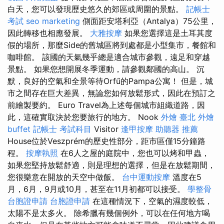
白天，您可以發現歷史悠久的郊區或周圍的景點。
記帳士
考試
seo marketing
側面距安塔利亞（Antalya）75公里，
因此轉移也相應發展。
大雅按摩
如果您選擇這是土耳其度
假的場所，那麼Side的舊城區將到處都是小型集市，餐館和
咖啡館。 該國的天氣幾乎總是適合城市參觀，遠足和穿越
景點。 如果您想開展冬季運動，請參觀鄰國的高山。 沉
默，良好的空氣和全景等待Orfű的Pampa公寓！ 但是，城
市之間存在巨大差異，無論您如何放鬆形式，因此在預訂之
前繪製要約。 Euro Travel為上述每個城市組織道路，因
此，這確實取決於您要旅行的地方。 Nook
外燴 臺北
外燴
buffet
記帳士 考試科目
Visitor
逢甲按摩
助聽器 推薦
House位於Veszprém的歷史性部分，距市區僅15分鐘路
程。
按摩執照
在6人之屋的庭院中，您也可以烤和甲蟲，
如果您堅持放鬆舒適，則是理想的選擇，但是在放鬆期間，
您很樂意在開放的天空中做飯。
台中運動按摩
溫度在5
月，6月，9月或10月，甚至在11月初都可以接受。
學整骨
台胞證申請
台胞證申請
在這種情況下，空氣的濕度較低，
太陽不是太多火。 除希臘有幾個例外，可以在任何地方喝