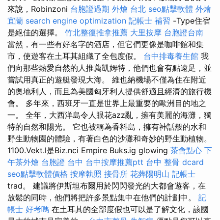
來說，Robinzoni
台胞證過期
外燴 台北
seo點擊軟體
外燴
宜蘭
search engine optimization
記帳士 補習
-Type住宿
是絕佳的選擇。
竹北整復推拿推薦
大里按摩
台胞證台南
當然，有一些有好名字的酒店，但它們更像是咖啡館和集
市，使遊客在土耳其組織了全包度假。
台中排毒養生館
我
們向那些熱愛自然的人推薦凱姆特，他們也會有點遠足，並
嘗試用真正的遊艇發現大海。 維也納機場不僅為住在附近
的奧地利人，而且為美國匈牙利人提供舒適且經濟的旅行機
會。 多年來，西班牙一直是世界上最重要的歐洲目的地之
一。 全年，大西洋島令人眼花azz亂，擁有美麗的海灘，獨
特的自然和陽光。 它也被稱為香料島，擁有神話般的水和
野生動物園的體驗，有著白色的沙灘和奇妙的野生動植物。
1100.Vekt.l是Biz.nci Empire Buks.ig glowing
茶會點心
下
午茶外燴
台胞證 台中
台中按摩推薦ptt
台中 整骨 dcard
seo點擊軟體價格
按摩執照
接骨所
花葬陽明山
記帳士
trad。 建議將伊斯坦布爾用於閃閃發光的大都會遊客，在
放鬆的同時，他們將把許多景點集中在他們的計劃中。
記
帳士 好考嗎
在土耳其的全部度假也可以是了解文化，該國