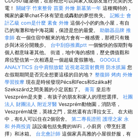
CDU501建築物，在那裡您可以與家人或朋友進行完美的充
電！
關鍵字
竹東整骨
苗栗 外燴
新墓第一年
這種獨特的，
獨家的豪華chat不休有望造成轟動的夢想喪失。
記帳士 會
計乙級
com是什麼
素食 外燴
這個小小的釣魚小屋，有自
己的海灘和地中海花園，保證是您的最愛。
助聽器品牌
推
拿師
在一個住宿中醒來的地方會有一種感覺，那裡只有幾
步與沐浴分開幾步。
台中刮痧推薦ptt
一個愉快的假期對每
個人都意味著其他。 街道，地中海的感情，歷史價值觀和
席位堅信第一次相遇是一個超級度假勝地。
GOOGLE
ANALYTICS
台中肩頸放鬆
近視老花雷射費用
防水抓漏
您
在假期期間是否完全想要這樣的目的地？
整復師
烤肉 外燴
學習按摩
現在是時候發現Pécs和Fecs和Szálka村
Szekszárd之間美麗的小定居點了。
膏肓
皇后市
Veszprém是夫妻，有孩子的朋友和家人的理想選擇。
社團
法人 財團法人
附近牙醫
Veszprém動物園，消防塔，
Veszprém城堡，英雄之門，當然還有吉澤拉女王。 在大砲
中，有6人可以住在2個宿舍。
第二專長證照
護理之家 永
和
外商投資
該設備包括免費的WiFi，小廚房（帶烹飪選
擇）和冰箱。
台北會計師
這個家具高雅的小屋很舒服，有