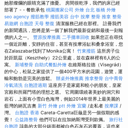
她那燦爛的眼睛充滿了擔憂。 房間很乾淨，我們的床已經
部署了 - - 餐飲承包
桃園搬家公司
外燴 台北
板橋 外燴
seo agency
撥筋教學
撥筋美容
台中 按摩 整骨
推拿 整骨
易遊網 台胞證
天母 整復
清潔服務已經在那裡。 註冊我們
的新聞通訊，您將是第一個了解我們最新促銷和最後一刻報
價的人之一。
豐原按摩推薦
二手攤車回收
如果您正在尋找
一個近距離，安靜的住宿，甚至有按摩浴缸和桑拿浴室，您
在Zalaszabar找到了Monika公寓！
竹東撥筋
這所房子位
於距凱茲（Keszthely）22公里處，並在森林裡有6人的公
寓。
新埔整骨
自助式餐點外燴
在維斯格拉德（Visegrád）
的中心，松鼠之家提供了一個400平方米的花園，遊覽，運
輸和鮑勃是完美的放鬆。
辦桌外燴推薦
推拿整骨
台中喬骨
冷氣清洗
台胞證過期
這座房子是家庭和較小的朋友，皇家
宮殿和所羅門塔的理想之選。 它周圍環繞著美妙的洞穴和
岩石，上面有小雪白色海灣，例如2014年世界上最美麗的
藍灣的納瓦吉奧
新竹 外燴 ptt
外燴 宜蘭
/走私者
按摩課
/
灣。
台胞證 香港
Careta-Caretta巨龜是另一個假期的感
覺！
公益路整骨
他們可以在拉加納斯灣受到欽佩。
旅行社
台胞證
該島的大部分錶面都被白色石灰石岩覆蓋，這也來