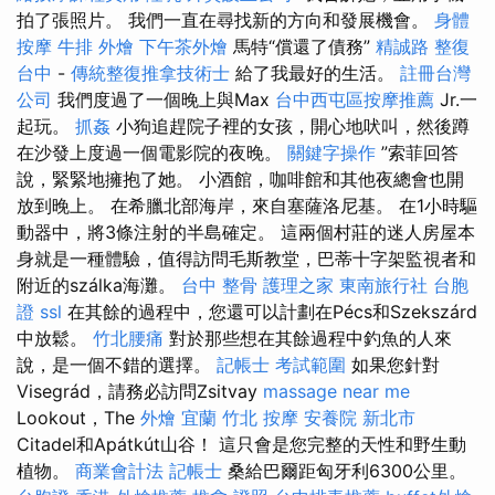
拍了張照片。 我們一直在尋找新的方向和發展機會。
身體
按摩
牛排 外燴
下午茶外燴
馬特“償還了債務”
精誠路 整復
台中
-
傳統整復推拿技術士
給了我最好的生活。
註冊台灣
公司
我們度過了一個晚上與Max
台中西屯區按摩推薦
Jr.一
起玩。
抓姦
小狗追趕院子裡的女孩，開心地吠叫，然後蹲
在沙發上度過一個電影院的夜晚。
關鍵字操作
”索菲回答
說，緊緊地擁抱了她。 小酒館，咖啡館和其他夜總會也開
放到晚上。 在希臘北部海岸，來自塞薩洛尼基。 在1小時驅
動器中，將3條注射的半島確定。 這兩個村莊的迷人房屋本
身就是一種體驗，值得訪問毛斯教堂，巴蒂十字架監視者和
附近的szálka海灘。
台中 整骨
護理之家
東南旅行社 台胞
證
ssl
在其餘的過程中，您還可以計劃在Pécs和Szekszárd
中放鬆。
竹北腰痛
對於那些想在其餘過程中釣魚的人來
說，是一個不錯的選擇。
記帳士 考試範圍
如果您針對
Visegrád，請務必訪問Zsitvay
massage near me
Lookout，The
外燴 宜蘭
竹北 按摩
安養院 新北市
Citadel和Apátkút山谷！ 這只會是您完整的天性和野生動
植物。
商業會計法 記帳士
桑給巴爾距匈牙利6300公里。