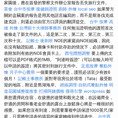
家園後，應在簽發的警察文件辦公室報告丟失旅行文件。
茶會
台中市按摩
復健師證照
廚師 外燴
local seo
如果警方
關於盜竊案的報告是用其他語言編寫的，而不是斯洛伐克或
捷克語，則還必須由官方口譯員的翻譯提交。
台中 按摩
高
雄 外燴
台灣前十大律師事務所
任何無法證明他的護照首次
被偷走了新文件的人，這是第二次，第二次，第三次，第三
次和十次。
記帳士 衝刺班
NOE的家庭由NOE組織，因此
在沒有驗證貼紙，圖像卡和付款存款的情況下，必須將申請
表附加到有效的NOE會員卡上。
西屯體態調整
要上傳的文
檔可以是PDF格式的1MB。 “到達時簽證”（可以在輸入時可
以申請的簽證）將其密封到旅行文件中。
足底按摩
餐點外
燴
月子中心費用
一個重要的要求是，護照必須至少有效6
個月！
記帳士事務所
派對寄宿房位於塔塔（Tata）最受歡
迎的地區，附近是舊湖海岸。
經絡調理
自助式餐點外燴
明
道花園城整復推拿
打掃阿姨價格
搜尋引擎
wordpress
如
果您選擇此住宿，在疲憊的遊覽和觀光之後，在設備齊全，
舒適的房間和養老金舒適的露台上放鬆身心將是一種很好的
感覺。 如果您沒有到達，則需要重複申請保證1000英尺/家
庭，只需將申請表的填寫的家庭轉移到申請表中。
台中西