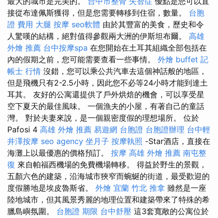
最大的城市是完美的。
台中市整骨
失智症
優點是您可以直
接從布達佩斯獲得，但是您需要轉移到住宿，數量。
台胞
證 費用
大腿 按摩
seo軟體
由於其豐富的美食，歷史和令
人驚嘆的結構，絕對值得參觀兩大洲的伊斯坦布爾。
高雄
外燴 推薦
台中按摩spa
在您開始在土耳其組織全部包括在
內的假期之前，您可能需要查看一些事情。
外燴 buffet
記
帳士 行情
沒錯，您可以乘公共汽車去這個神話般的地區，
但是飛機只有2-2.5小時，因此您不必等24小時才能到達土
耳其。 友好的公寓還提供了戶外烘焙的機會，可以享受星
空下夏天的最佳風味。 一個漁夫的小屋，有著自己的童話
灣。 對於夫妻來說，是一個親密度假的理想場所。 位於
Pafosi 4
高雄 外燴 推薦
易遊網 台胞證
台胞證辦理
台中輕
井澤按摩
seo agency
坐月子
按摩執照
-Star酒店，直接在
海灘上以最優惠的價格預訂。
按摩
高雄 外燴 推薦
南屯整
復
來自帕福西機場的免費機場轉移。 得益於野生的景觀，
五顏六色的建築，沿海城市狹窄而蜿蜒的街道，最受歡迎的
度假勝地是埃皮魯斯省。
外燴 宜蘭
竹北 推拿
雖然是一座
陸地城市，但其風景秀麗的地理位置和建築帶來了特殊的希
臘島嶼氛圍。
台胞證 期限
台中舒壓
這3套寬敞的公寓位於