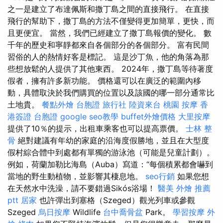
之一是建立了布達佩斯和撒丁島之間的直接飛行。 在直接
飛行的幫助下，撒丁島的方法不僅變得更加簡單，更快，而
且更便宜。 當然，我們已經建立了撒丁島報價的變化。 數
千年的歷史和寧靜都來自各個部分的各個部分。 富有民間
習俗的人的熱情好客是標記。 這是沙丁魚，他的角落為那
些想放鬆的人提供了其他東西。 2024年，撒丁島等待著度
假者，擁有許多新功能。 價格還可以在廣泛的範圍內移
動，具體取決於我們購買的位置以及該國的哪一部分通常比
土地貴。
餐點外燴
台胞證 旅行社
陸資來台
桃園 按摩
香
港簽證 台胞證
google seo教學
buffet外燴價格
大里按摩
提供了10％的提示，出租車乘客也可以提高票價。
士林 整
骨
絕對建議有年幼的家庭的沿海度假勝地，並且在大型度
假村綜合體中到處都有單獨的游泳池（可能是兒童計劃）。
例如，荷蘭加勒比海島（Auba）寫道：“每個積累都會嚇到
當地的野生動植物，並影響其棲息地。
seo行銷
如果您想
在天然水中洗澡，請不要錯過Sikós浴場！
醫美
外燴 推薦
ptt
居家
也許彈出到塞格（Szeged）觀光列車或參觀
Szeged
烏日按摩
Wildlife
台中喬骨盆
Park。
學習按摩
外