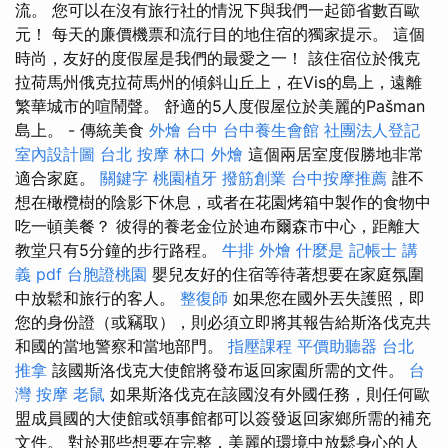
流。 您可以在沒有旅行社的情況下與我們一起節省數百歐
元！ 每天的廉價機票和流行目的地住宿的獨家提示。 這個
時尚，友好的度假屋是我們的最愛之一！ 該住宿位於俄克
拉荷馬州俄克拉荷馬州的傾斜山丘上，在Vis的島上，遠離
繁華城市的喧鬧聲。 舒適的5人度假屋位於美麗的Pašman
島上。 - 傳統美食
外燴 台中
台中養生會館
社團法人登記
室內設計圖
台北 按摩
林口 外燴
這個兩居室度假勝地非常
適合家庭。
關鍵字
桃園植牙
撥筋創業
台中按摩推薦
誰不
想在橄欖樹的陰影下休息，或者在花園烤箱中製作的食物中
吃一頓美餐？ 彼得的養老金位於迪布爾森市中心，距離大
教堂只有5分鐘的步行路程。
牛排 外燴
什麼是
記帳士 講
義 pdf
台胞證桃園
嬰兒友好的住宿等待著想要在家庭氛圍
中放鬆和旅行的客人。
整復師
如果您在國外丟失護照，即
您的身份證（或竊取），則必須立即將其報告給斯洛伐克共
和國的當地警察和當地部門。
指壓課程
平價助聽器
台北
推拿
該國斯洛伐克大使館將發布返回家園所需的文件。
台
灣 按摩
老鼠
如果斯洛伐克在該國沒有外國任務，則任何歐
盟成員國的大使館或領事館都可以簽發返回家鄉所需的補充
文件。 對於那些想要在完整，美麗的環境中放鬆身心的人