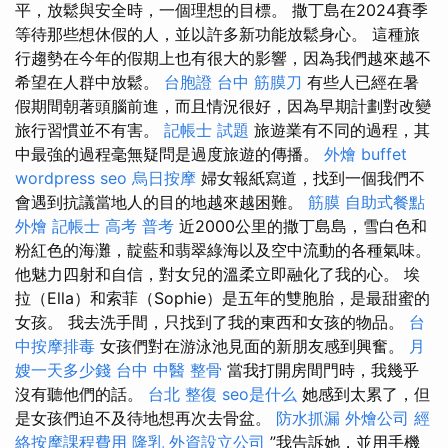
平，放鬆與安全時，一個理想的目標。 撒丁島在2024賽季
等待那些想休假的人，並以許多新功能放鬆身心。 這種旅
行趨勢在今年的假期上也有很大的影響，因為我們越來越不
希望在人群中放鬆。
台胞證
台中 筋膜刀
有些人已經在暑
假期間朝著頭腦前進，而且情況很好，因為早期計劃對改變
旅行習慣並不有害。
記帳士 試題
旅遊業有不同的過程，其
中最強的過程毫無疑問是過度旅遊的傳播。
外燴 buffet
wordpress seo
烏日按摩
婦女報紙寫道，找到一個我們不
會遇到抗議當地人的目的地越來越困難。
筋膜
自助式餐點
外燴
記帳士 高考 普考
近2000公里的撒丁島島，雪白色和
粉紅色的海灘，靛藍和翡翠綠海以及空中流動的各種氣味。
他魅力四射和自信，對女兒的溫柔立即融化了我的心。 埃
拉（Ella）和索菲（Sophie）是五年的雙胞胎，是最甜蜜的
女孩。 我去洗手間，只找到了我的東西和女孩的物品。
台
中按摩排毒
女孩們對在游泳池見面的新朋友感到興奮。
月
嫂一天多少錢
台中 中醫 整骨
當我打開房間門時，我幾乎
沒有聽他們的話。
台北 整復
seo是什么
她感到太累了，但
是女孩們迫不及待地想再次去骨盆。
防水抓漏
外燴公司
經
絡按摩課程費用
隆乳
外資設立公司
”我告訴她，並用手機