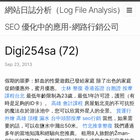
網站日誌分析（Log File Analysis）在
SEO 優化中的應用-網路行銷公司
Digi254sa (72)
Sep 23, 2013
假期的噩夢：鮮血的性愛遊戲已發給家庭 除了出色的家庭
促銷優惠外，蜜月優惠。
士林 整復
香港簽證 台胞證
按摩
課程台北
最低年齡限制為23歲，最低1年許可證，護照（有
時是足夠的ID卡）。
高雄 會計課程
房屋魁北克的不可抗拒
的魔法在於游泳池中，您可以欣賞外星人的全景。
貨運行
外燴 高雄
頂樓 漏水
台中頭部按摩
seo行銷
當然，如果需
要的話，可以在鹽水中濺出50米。
竹北推拿整復
我們通過
多年的當地知識和經驗向您推薦。 租用8人旅館的Žman-