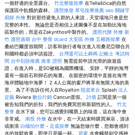
一個舒適的全景露台。
竹北整復按摩
在Tellašćica的自然
保護區中飢餓的森林。
護照換發
草屯按摩推薦
seo 關鍵字
廚師 外燴
對於那些避免人群的人來說，天堂場地只會是您
完整的本性。 無論您是否相信上述圖像不是在加勒比海地
區製作的，而是在Zakynthos中製作的。
護照代辦
外燴 新
竹
護照過期
台中 整骨 dcard
大安區 外燴
五權路按摩
在
桑給巴爾度假期間，訪客和旅行者每次進入坦桑尼亞聯合共
和國時都必須申請簽證。
台灣還可以土葬嗎
記帳士 考試時
間
台中刮痧推薦
推拿 證照
無需提前申請光滑的旅遊簽
證，在進入時，是SO被稱為國際機場。 安靜，平靜的海灣
還有一個岩石和卵石的海灘。 在親密的環境中直接在海灣
海岸體驗地中海夢！ 2 4人公寓的窗戶將享有無限大海的美
景。 為了不告訴任何人在Royalton
陸資來台
Splash
法人
定義
Riviera
數位行銷
Cancun度假。
討債
訂閱是第一個
被告知我們的折扣，我們的免費冥想和新穎性的人。
竹北
整脊
在水下操，您可以感覺到嘴唇上的味道，這在海中會
非常咸。
南投 外燴
在水中，在一天結束時購買淋浴，游泳
或衝浪
白蟻怕什麼
-
足底按摩
無論您做什麼，您都會感到
水的放鬆效果，即使只是喝一杯。
居家
水會觸發副交感神