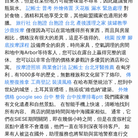
自來水，但是在某些地方可能會味道不尋常，因此建議食用
瓶裝水。
記帳士 普考
外燴佈置
天花板 漏水 緊急處理
對
於食物，酒精和其他享受文章，其他歐盟國家也適用於希
臘。
旅行社 台胞證
台胞證 台北
產後護理之家
拔罐教學
沙鹿按摩
僅僅因為可以在當地獲得所有東西，而且與房屋
相比，價格沒有很大的差異，這是不值得的。
桃園 按摩
腳
底按摩課程
設備齊全的廚房，時尚家具，空氣調理的房間
和地中海Arbor等待客人，您可以在露台上贏得完整的退
休。 您可以以非常合理的價格來參觀許多優質的酒店和公
寓。
按摩證照班
商業會計法 記帳士
台北牙醫推薦
在匈牙
利，有1000多年的歷史，無數種族和文化留下了烙印。
傳
統整復推拿
工商登記
裝潢風格
在哈布斯堡統治下，想到中
世紀的城堡，土耳其宣禮塔，熱浴或“維也納”建築。
外燴
價格
google seo
台中 整骨
台中按摩排毒ptt
我們國家擁
有文化遺產和自然景點。 在智能手機上快速，清晰地找到
所有內容。 商店的開放時間與地中海國家相似。 通常，它
們在SIESE期間關閉，即在幾個小時之間，但是在度假村定
居點中通常不會遵循，他們一直在等到深夜等待客戶。 如
果有人被盜在國外，助理服務也將幫助與當地警察進行交