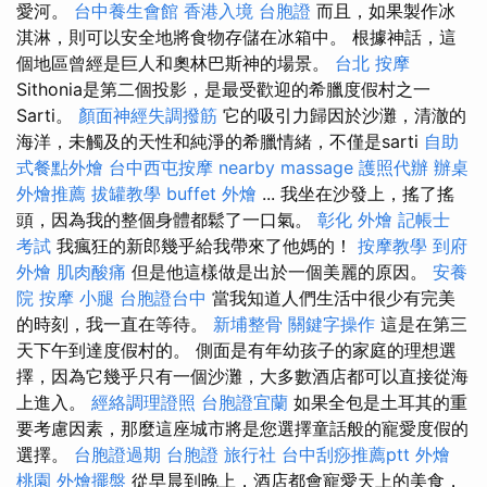
愛河。
台中養生會館
香港入境 台胞證
而且，如果製作冰
淇淋，則可以安全地將食物存儲在冰箱中。 根據神話，這
個地區曾經是巨人和奧林巴斯神的場景。
台北 按摩
Sithonia是第二個投影，是最受歡迎的希臘度假村之一
Sarti。
顏面神經失調撥筋
它的吸引力歸因於沙灘，清澈的
海洋，未觸及的天性和純淨的希臘情緒，不僅是sarti
自助
式餐點外燴
台中西屯按摩
nearby massage
護照代辦
辦桌
外燴推薦
拔罐教學
buffet 外燴
... 我坐在沙發上，搖了搖
頭，因為我的整個身體都鬆了一口氣。
彰化 外燴
記帳士
考試
我瘋狂的新郎幾乎給我帶來了他媽的！
按摩教學
到府
外燴
肌肉酸痛
但是他這樣做是出於一個美麗的原因。
安養
院
按摩 小腿
台胞證台中
當我知道人們生活中很少有完美
的時刻，我一直在等待。
新埔整骨
關鍵字操作
這是在第三
天下午到達度假村的。 側面是有年幼孩子的家庭的理想選
擇，因為它幾乎只有一個沙灘，大多數酒店都可以直接從海
上進入。
經絡調理證照
台胞證宜蘭
如果全包是土耳其的重
要考慮因素，那麼這座城市將是您選擇童話般的寵愛度假的
選擇。
台胞證過期
台胞證 旅行社
台中刮痧推薦ptt
外燴
桃園
外燴擺盤
從早晨到晚上，酒店都會寵愛天上的美食，