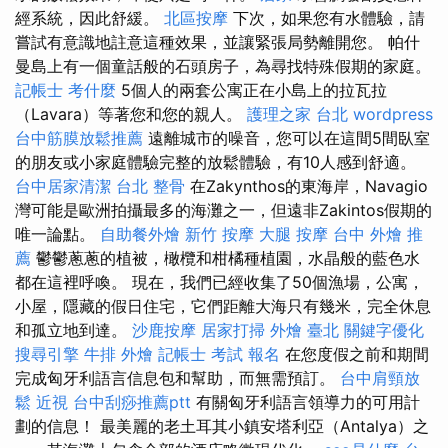
經系統，因此舒緩。
北區按摩
下次，如果您有水體驗，請
嘗試有意識地註意這種效果，並讓緊張局勢離開您。 帕什
曼島上有一個童話般的石頭房子，為尋找特殊假期的家庭。
記帳士 考什麼
5個人的兩套公寓正在小島上的拉瓦拉
（Lavara）等著您和您的親人。
護理之家 台北
wordpress
台中筋膜放鬆推薦
遠離城市的噪音，您可以在這間5間臥室
的朋友或小家庭體驗完整的放鬆體驗，有10人感到舒適。
台中居家清潔
台北 整骨
在Zakynthos的東海岸，Navagio
灣可能是歐洲拍攝最多的海灘之一，但遠非Zakintos假期的
唯一論點。
自助餐外燴
新竹 按摩
大腿 按摩
台中 外燴 推
薦
鬱鬱蔥蔥的植被，橄欖和柑橘種植園，水晶般的藍色水
都在這裡呼喚。 現在，我們已經收集了50個漁場，公寓，
小屋，隱藏的假日住宅，它們距離大海只有幾米，完全休息
和孤立地到達。
沙鹿按摩
居家打掃
外燴 臺北
關鍵字優化
搜尋引擎
牛排 外燴
記帳士 考試 報名
在您度假之前和期間
完成匈牙利語言信息包和幫助，而無需預訂。
台中肩頸放
鬆
近視
台中刮痧推薦ptt
有關匈牙利語言領導力的可用計
劃的信息！ 最美麗的老土耳其小鎮安塔利亞（Antalya）之