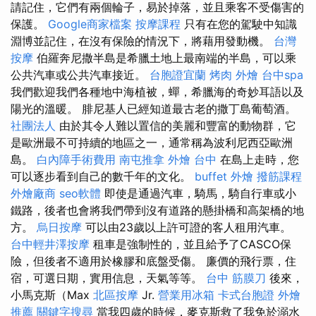
請記住，它們有兩個輪子，易於掉落，並且乘客不受傷害的
保護。
Google商家檔案
按摩課程
只有在您的駕駛中知識
淵博並記住，在沒有保險的情況下，將藉用發動機。
台灣
按摩
伯羅奔尼撒半島是希臘土地上最南端的半島，可以乘
公共汽車或公共汽車接近。
台胞證宜蘭
烤肉 外燴
台中spa
我們歡迎我們各種地中海植被，蟬，希臘海的奇妙耳語以及
陽光的溫暖。 腓尼基人已經知道最古老的撒丁島葡萄酒。
社團法人
由於其令人難以置信的美麗和豐富的動物群，它
是歐洲最不可持續的地區之一，通常稱為波利尼西亞歐洲
島。
白內障手術費用
南屯推拿
外燴 台中
在島上走時，您
可以逐步看到自己的數千年的文化。
buffet 外燴
撥筋課程
外燴廠商
seo軟體
即使是通過汽車，騎馬，騎自行車或小
鐵路，後者也會將我們帶到沒有道路的懸掛橋和高架橋的地
方。
烏日按摩
可以由23歲以上許可證的客人租用汽車。
台中輕井澤按摩
租車是強制性的，並且給予了CASCO保
險，但後者不適用於橡膠和底盤受傷。 廉價的飛行票，住
宿，可選日期，實用信息，天氣等等。
台中 筋膜刀
後來，
小馬克斯（Max
北區按摩
Jr.
營業用冰箱
卡式台胞證
外燴
推薦
關鍵字搜尋
當我四歲的時候，麥克斯救了我免於溺水