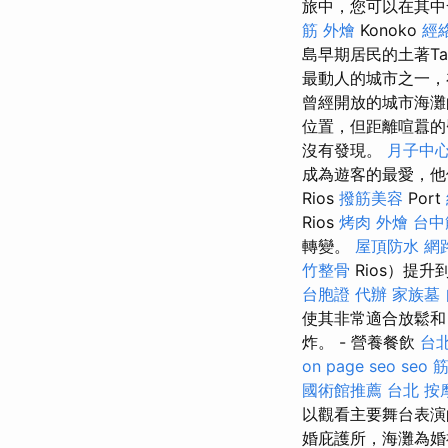
旅中，您可以在其中
筋
外燴
Konoko
經
島早期居民的土著Ta
最動人的城市之一，
曾經開放的城市海
位置，但距離喧囂的
沒有發現。
月子中
成為遊客的最愛，他
Rios
撥筋美容
Port
Rios
烤肉 外燴
台中
轉變。
屋頂防水
網
竹整骨
Rios）提
台胞證 代辦
家族墓
使其非常適合放鬆和
炸。 - 營養餐飲
台
on page seo
seo
國術館推薦
台北 按
以觀看主要舞台表
婚庇護所，海灘為婚禮