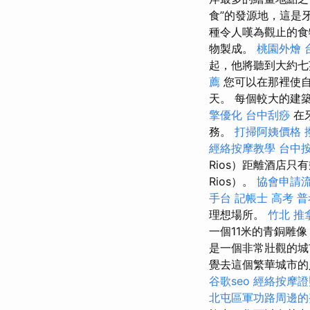
食”的發源地，這是
種令人嘆為觀止的食
物製成。
桃園外燴
起，他將聽到大約
薦
您可以在那裡使自
天。 每個較大的建
擎優化
台中刮痧
在
務。
打掃阿姨價格
經絡按摩教學
台中
Rios）距離酒店只
Rios）。
協會申請
手台
記帳士 高考 普
理想場所。
竹北 推
一個11米的青銅雕像
是一個非常壯觀的
覺去這個繁華城市
谷歌seo
經絡按摩證
北屯區軍功路周邊的