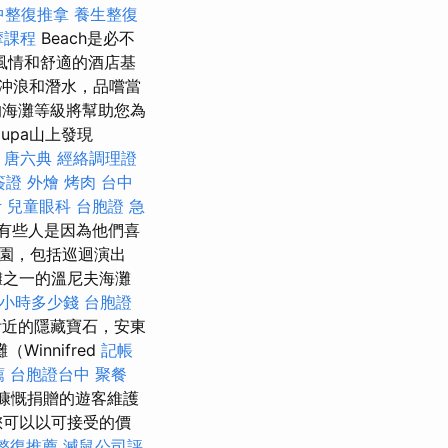
中整復推拿
養生整復
摩課程
Beach是必不
風情和舒適的酒店基
沖浪和潛水，品嚐當
海灘等級將幫助您為
upa山上發現
唐六典
經絡調理證
簽證
外燴 烤肉
台中
考
兒童眼科
台胞證 急
有些人是因為他們喜
園，包括巡迴演出
灘之一的溫尼夫海灘
小時多少錢
台胞證
附近的隱藏寶石，安東
innifred
記帳
薦
台胞證台中
聚餐
慷慨捐贈的遊客維護
您可以以可接受的價
整復推薦
滅鼠公司評