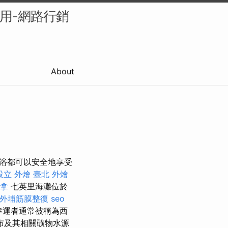
的應用-網路行銷
About
光浴都可以安全地享受
設立
外燴 臺北
外燴
拿
七英里海灘位於
外埔筋膜整復
seo
幸運者通常被稱為西
布及其相關礦物水源