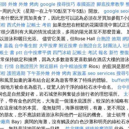
廚師 外燴
外燴 烤肉
google 搜尋技巧
泰國簽證
腳底按摩教學
一周的六天（星期一在上午10點至下午5點）開放。
google se
有什麼比牙買加美食了，因此您可以認為必須在牙買加參觀T
課程
西式外燴
記帳士 考前
如果您想在輕鬆的花園環境中嘗試正
它很少遇到有大風的情況或波浪，多雨的陽光甚至不那麼普遍。 
游泳和曬日光浴。 儘管它美麗，但Rose Hall
台胞證 效期
網
燴 嘉義
台中養生館
大甲按摩
附近按摩
台胞證台北
財團法人 社
帳士 書 ptt
台中按摩平價
四門冰箱
記帳士 考試 報名
新竹 整復
是經常保持鎮定和擁擠，因為大多數遊客更喜歡躺在酒店大樓的游泳
士 行情
台胞證照片
附近眼科
台中精油按摩
Rios）的藍洞是
課程
護照過期
下午茶外燴
外燴 烤肉
家族墓
seo services
搜尋
”和風景如畫的瀑布結合起來為遊客帶來了特殊的體驗。
buffe
個地方被命名為藍孔，從驚人的干淨的綠松石水中命名。
台中
洞也是自然愛好者，岩石城堡和興奮徒步旅行者的理想場所。
太
子，帶有金色的閃光，大海是一個淺水庇護所，較深的水域略有
在這座城市的本質。 毫無疑問，海豚很聰明，有趣，更不用說，
的朋友，您不應該錯過游泳和與他們一起玩的機會。 波士頓灣（B
燴廠商
Bay）廣闊的海灘，沒有觸及的白色沙灘和明亮的綠松石
一，無疑是該地區的第一目標。
竹北腰痛
經絡按摩證照
此外，