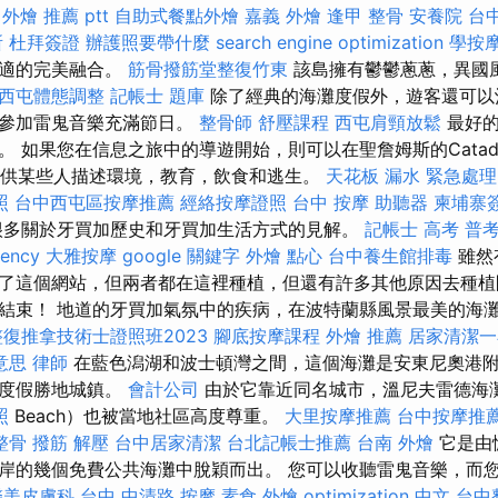
外燴 推薦 ptt
自助式餐點外燴
嘉義 外燴
逢甲 整骨
安養院
台
所
杜拜簽證
辦護照要帶什麼
search engine optimization
學按
舒適的完美融合。
筋骨撥筋堂整復竹東
該島擁有鬱鬱蔥蔥，異國
西屯體態調整
記帳士 題庫
除了經典的海灘度假外，遊客還可以
並參加雷鬼音樂充滿節日。
整骨師
舒壓課程
西屯肩頸放鬆
最好的
。 如果您在信息之旅中的導遊開始，則可以在聖詹姆斯的Catad
園，以供某些人描述環境，教育，飲食和逃生。
天花板 漏水 緊急處理
照
台中西屯區按摩推薦
經絡按摩證照
台中 按摩
助聽器
柬埔寨
多關於牙買加歷史和牙買加生活方式的見解。
記帳士 高考 普
gency
大雅按摩
google 關鍵字
外燴 點心
台中養生館排毒
雖然
了這個網站，但兩者都在這裡種植，但還有許多其他原因去種植
結束！ 地道的牙買加氣氛中的疾病，在波特蘭縣風景最美的海
復推拿技術士證照班2023
腳底按摩課程
外燴 推薦
居家清潔一
 意思
律師
在藍色潟湖和波士頓灣之間，這個海灘是安東尼奧港
一度假勝地城鎮。
會計公司
由於它靠近同名城市，溫尼夫雷德海灘（W
照
Beach）也被當地社區高度尊重。
大里按摩推薦
台中按摩推
整骨
撥筋 解壓
台中居家清潔
台北記帳士推薦
台南 外燴
它是由
岸的幾個免費公共海灘中脫穎而出。 您可以收聽雷鬼音樂，而
醫美皮膚科
台中 中清路 按摩
素食 外燴
optimization 中文
台中