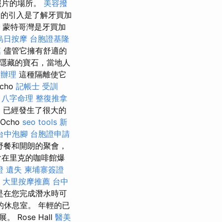
照片的場所。
美容撥
公園的引入是了解牙買加
蒙特哥灣是牙買加
烏日按摩
台胞證基隆
膜
儘管它擁有舒適的
隱藏的寶石，當地人
證辦理
這種隔離使它
cho
記帳士 受訓
o
八字命理 整復推拿
，已經發生了很大的
Ocho
seo tools
新
台中泡腳
台胞證申請
野餐和開朗的聚會，
會在里克的咖啡館爆
證 遺失
柬埔寨簽證
大里按摩推薦
台中
是在您完成潛水時可
休息室。 年輕的已
ose Hall
醫美