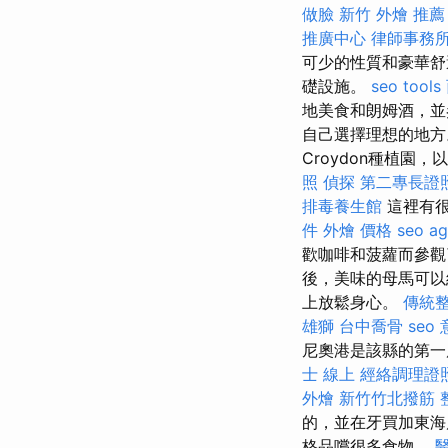
做臉
新竹 外燴 推薦
推廣中心
律師事務
可少的性質和豪華
礎設施。
seo tools
地美食和朗姆酒，
自己選擇理想的地方
Croydon種植
照
偵探
第二專長證
排毒養生館
這裡有很
件
外燴 價格
seo a
歡咖啡和菠蘿而參觀
後，美味的母馬可以
上放鬆身心。
傳統整
雄獅
台中喬骨
seo
尼奧港是該縣的第
士 線上
經絡調理證
外燴
新竹竹北撥筋
的，並在牙買加東海
格品嚐很多食物。