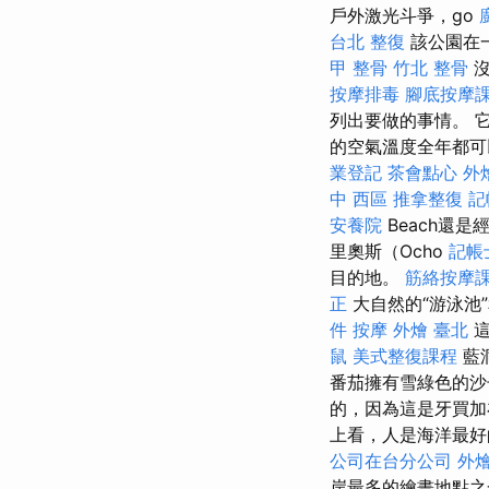
戶外激光斗爭，go
台北 整復
該公園在
甲 整骨
竹北 整骨
沒
按摩排毒
腳底按摩
列出要做的事情。 
的空氣溫度全年都可以
業登記
茶會點心
外
中 西區 推拿整復
記
安養院
Beach還
里奧斯（Ocho
記帳
目的地。
筋絡按摩
正
大自然的“游泳池
件
按摩
外燴 臺北
這
鼠
美式整復課程
藍
番茄擁有雪綠色的沙
的，因為這是牙買加
上看，人是海洋最好
公司在台分公司
外
岸最多的繪畫地點之