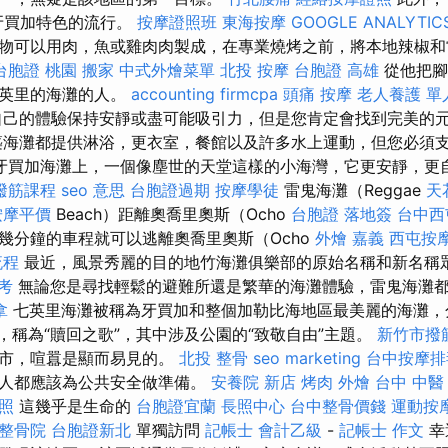
牙買加特色的流行。
按摩證照班
東海按摩
GOOGLE ANALYTIC
物可以用肉，魚或雞肉肉製成，在專業燒烤之前，將本地辣椒和
台胞證 桃園
搬家
中式外燴菜單
北投 按摩
台胞證 高雄
從他把腳
七英里的海灘的人。
accounting firmcpa
頭痛 按摩
老人養護 單
己的體驗保持安靜或盡可能吸引力，但是您肯定會找到完美的
築海灘都提供淋浴，更衣室，餐館以及許多水上運動，但您必須
牙買加海灘上，一個像塵世的天堂這樣的小海灣，它更安靜，更
撥筋課程
seo 意思
台胞證過期
按摩學徒
雷鬼海灘（Reggae
天
按摩平價
Beach）距離奧喬里奧斯（Ocho
台胞證 落地簽
台中西
有幾分鐘的車程就可以逃離奧喬里奧斯（Ocho
外燴 嘉義
西屯按
流程
最近，風景秀麗的目的地竹海灘俱樂部的原始名稱和新名稱
考
無論您是尋找輕鬆的避難所還是繁華的海灘體驗，雷鬼海灘
拿
七英里海灘被稱為牙買加和整個加勒比海地區最美麗的海灘，
，稱為“贖回之歌”，其中涉及公園的“致敬自由”主題。
新竹市撥
城市，喧囂是顯而易見的。
北投 整骨
seo marketing
台中按摩排
的人都應該為公共安全做準備。
安養院 新店
烤肉 外燴
台中 中醫
照
這幾乎是生命的
台胞證宜蘭
長照中心
台中整骨價錢
運動按
整骨院
台胞證新北
單獨訪問
記帳士 會計乙級
-
記帳士 作文
幸