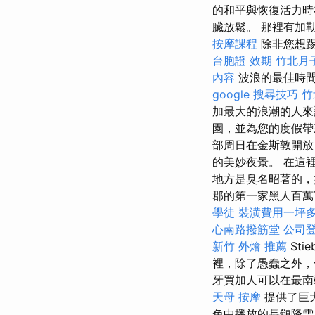
的和平與恢復活力時
臟放鬆。 那裡有加
按摩課程
除非您想踢
台胞證 效期
竹北月
內容
波浪的最佳時間
google 搜尋技巧
竹
加最大的浪潮的人
園，並為您的度假帶
部周日在金斯敦開放
的美妙夜景。 在這
地方是臭名昭著的，
郡的第一家黑人百萬富
學徒
裝潢費用一坪
心南路撥筋堂
公司
新竹 外燴 推薦
St
裡，除了愚蠢之外，
牙買加人可以在最南
天母 按摩
提供了巨大
色中播放的長鏈降