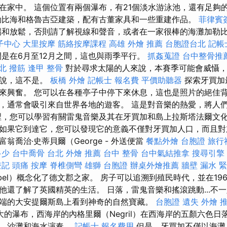
在家中。 這個位置有兩個瀑布，有21個淡水游泳池，還有足夠
勒比海和格魯吉亞建築，配有古董家具和一些重建作品。
菲律賓
和放鬆，否則請了解視線和聲音，或者在一家很棒的海灘加勒
子中心
大里按摩
筋絡按摩課程
高雄 外燴 推薦
台胞證台北
記帳
是在6月至12月之間，這也與雨季平行。
抓姦蒐證
台中整骨推
北 撥筋
逢甲 整骨
對於尋求太陽的人來說，本賽季可能會威懾，
來說，這不是。
板橋 外燴
記帳士 報名費
平價助聽器
探索牙買加最
來興奮。 您可以在各種亭子中停下來休息，這也是照片的絕佳背
，通常會吸引來自世界各地的遊客。 這是對音樂的熱愛，將人
裡，您可以學習有關雷鬼音樂及其在牙買加和島上拉斯塔法爾文化
如果它到達它，您可以發現它的意義不僅對牙買加人口，而且對
翁喬治·史蒂貝爾（George - 外送便當
餐點外燴
台胞證 旅行
多少
台中喬骨
台北 外燴 推薦
台中 整骨
台中氣結推拿
搜尋引擎
登記
頭痛 按摩
脊椎側彎
雄獅 台胞證
辦桌外燴推薦
牆壁 漏水 
iebel）概念化了德文郡之家。 房子可以追溯到殖民時代，並在19
他還了解了英國精英的生活。 日落，雷鬼音樂和搖滾跳動...不
端的大安提爾斯島上看到神奇的自然寶藏。
台胞證 遺失
外燴 推
的瀑布，西海岸的內格里爾（Negril）在西海岸的五顏六色日
雪，沙灘和海水演奏。
記帳士 報名費用
但是，牙買加不僅以海灘