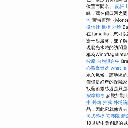
位置而聞名。
記帳士
峰，藏在傷口河之間
照
蒙特哥灣（Mont
徵信社
板橋 外燴
B
在Jamaika，您可以
瘡一起游泳，並了解
現發光水域的訪問
稱為Winoflagel
按摩
台胞證台中
Br
心路喬骨盆
what is
永久氣候，該地區
僅僅是好奇的探險
找藝術靈感還是只是
按摩排毒
參觀加勒比
中 外燴 推薦
外埔筋
品，因此它就像過去
美式整復
安養院 新
18世紀中葉創建的