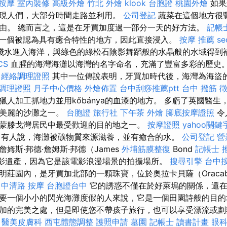
按摩
室內裝修
高級外燴
竹北 外燴
klook 台胞證
桃園外燴
如果
現人們，大部分時間走路並利用。
公司登記
蔬菜在這個地方很
由。 總而言之，這是在牙買加度過一部分一天的好方法。
記帳
一個被認為具有癒合特性的地方，因此直接浸入。
按摩 推薦
s
淺水進入海洋，與綠色的綠松石陰影舞蹈般的水晶般的水域得到
CS
血腥的海灣海灘以海灣的名字命名，充滿了豐富多彩的歷史
經絡調理證照
其中一位傳說表明，牙買加時代後，海灣為海盜
調理證照
月子中心價格
外燴佈置
台中刮痧推薦ptt
台中 撥筋
人加工抓地力並用kőbánya的血漆的地方。 多虧了英國醫生
最美麗的沙灘之一。
台胞證 旅行社
下午茶 外燴
腳底按摩證照
令
蒙滕戈灣居民中最受歡迎的目的地之一。
按摩證照
yahoo關
有人說，海灘被礦物質來源滋養，並有癒合的水。
公司登記
營
姆斯·邦德·詹姆斯·邦德（James
外埔筋膜整復
Bond
記帳士 
電影遺產，因為它是該電影浪漫場景的拍攝場所。
搜尋引擎
台中
莊園內，是牙買加北部的一顆珠寶，位於奧拉卡貝薩（Oracab
中清路 按摩
台胞證台中
它的誘惑不僅在於好萊塢的關係，還在
要一個小小的閃光海灘度假的人來說，它是一個田園詩般的目的
加的完美之處，但是即使您不帶孩子旅行，也可以享受漂流或劃
。
醫美皮膚科
西屯體態調整
護照申請
墓園
記帳士 讀書計畫
眼