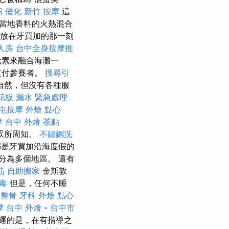
S
優化
新竹 按摩
這
當地香料的火熱混合
放在牙買加的那一刻
人房
台中全身按摩推
元素來融合海灘一
支付參賽者。
搜尋引
自然，但沒有各種服
花板 漏水 緊急處理
屯按摩
外燴 點心
摩
台中 外燴 茶點
眾所周知。
不鏽鋼洗
都是牙買加沿海度假的
分為多個地區。 還有
筋
自助搬家
金斯敦
毒
但是，任何不睡
 整骨
牙科
外燴 點心
摩
台中 外燴
-
台中市
運的是，在有指導之