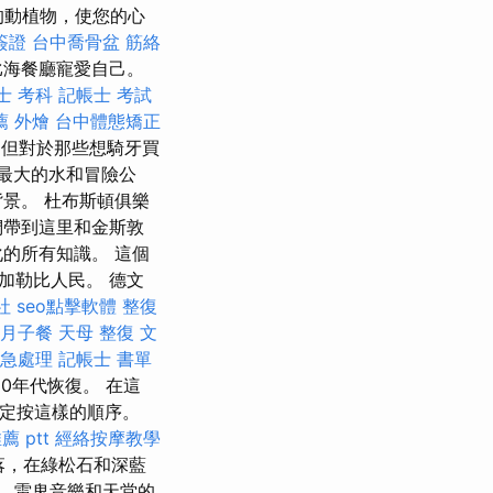
的動植物，使您的心
簽證
台中喬骨盆
筋絡
比海餐廳寵愛自己。
士 考科
記帳士 考試
薦
外燴
台中體態矯正
但對於那些想騎牙買
大的水和冒險公​​
景。 杜布斯頓俱樂
們帶到這里和金斯敦
的所有知識。 這個
加勒比人民。 德文
社
seo點擊軟體
整復
月子餐
天母 整復
文
緊急處理
記帳士 書單
60年代恢復。 在這
一定按這樣的順序。
薦 ptt
經絡按摩教學
落，在綠松石和深藍
，雷鬼音樂和天堂的