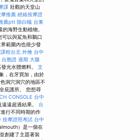
摩課
壯觀的天堂山
按摩推薦
經絡按摩證
薦ptt
除白蟻
台東
樣的海野生動植物。
三！ 您可以與鯊魚和鵝口
世界範圍內也很少發
摩課程台北
外燴 台中
台胞證 過期
大腿
地區發光水體燃料。
文
象，在牙買加，由於
綠色洞穴洞穴的地區不
全庇護所。 您想尋
CH CONSOLE
台中
益遠遠超過結果。
台
家進行不同時期的作
學
按摩證照考試
台中
lmouth）是一個在
裡並創建了主題著裝