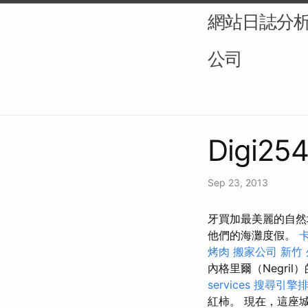
網站日誌分析（L
公司
Digi254
Sep 23, 2013
牙買加最美麗的自然
他們的海灘度假。
烤肉
搬家公司
新竹 
內格里爾（Negri
services
搜尋引擎
紅柿。 現在，這座