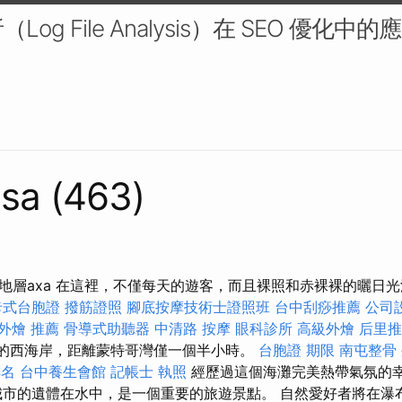
og File Analysis）在 SEO 優化中
sa (463)
地層axa 在這裡，不僅每天的遊客，而且裸照和赤裸裸的曬日
卡式台胞證
撥筋證照
腳底按摩技術士證照班
台中刮痧推薦
公司
外燴 推薦
骨導式助聽器
中清路 按摩
眼科診所
高級外燴
后里推
l）的西海岸，距離蒙特哥灣僅一個半小時。
台胞證 期限
南屯整骨
排名
台中養生會館
記帳士 執照
經歷過這個海灘完美熱帶氣氛的
城市的遺體在水中，是一個重要的旅遊景點。 自然愛好者將在瀑