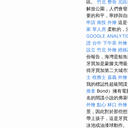
區。
竹北 整骨
北區
解放公園，人們會發
要的和平，寧靜與自
申請
南投 外燴
這是
家 單人房
柔軟的，
GOOGLE ANALYTI
證 台中
下午茶 外燴
設立
竹北 外燴
經絡
份報告，海灣是鯨魚獵
牙買加是蒙滕戈灣
得牙買加第二大城市
士 稅務士
嘉義 外燴
我的標誌性超級間諜詹
推拿
Bond）擁有
名的間諜小說的弗萊明
外燴 點心
林口 外燴
景，因此對於那些想
帶上孩子，這是牙買
泳池或油漆球動作