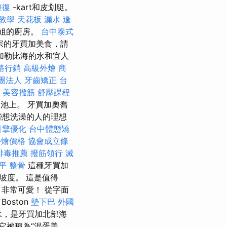
整復
-kart和皮划艇。
o教學
天花板 漏水
逢
小姐的廚房。
台中泰式
宗的牙買加美食，請
加勒比海的水和宜人
路行銷
高級外燴
商
團法人
牙齒矯正
台
美容撥筋
舒壓課程
池上。 牙買加奧喬
那些想洗澡的人的理想
引擎優化
台中體態矯
t外燴價格
協會成立條
排毒推薦
撥筋領行
滅
平 整骨
這種牙買加
坡度。 這是值得
非常可愛！ 從字面
oston
墊下巴
外國
水，是牙買加北部海
它被稱為“混蛋美