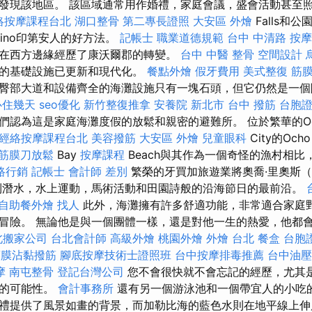
發現該地區。 該區域通常用作婚禮，家庭會議，盛會活動甚至
絡按摩課程台北
湖口整骨
第二專長證照
大安區 外燴
Falls和
ino印第安人的好方法。
記帳士 職業道德規範
台中 中清路 按摩
在西方邊緣經歷了康沃爾郡的轉變。
台中 中醫 整骨
空間設計
灘的基礎設施已更新和現代化。
餐點外燴
假牙費用
美式整復 筋
臀部大道和設備齊全的海灘設施只有一塊石頭，但它仍然是一個
心住幾天
seo優化
新竹整復推拿
安養院 新北市
台中 撥筋
台胞
們認為這是家庭海灘度假的放鬆和親密的避難所。 位於繁華的O
經絡按摩課程台北
美容撥筋
大安區 外燴
兒童眼科
City的Och
筋膜刀放鬆
Bay
按摩課程
Beach與其作為一個奇怪的漁村相比
路行銷
記帳士 會計師 差別
繁榮的牙買加旅遊業將奧喬·里奧斯（
升到潛水，水上運動，馬術活動和田園詩般的沿海節日的最前沿。
自助餐外燴
找人
此外，海灘擁有許多舒適功能，非常適合家庭
冒險。 無論他是與一個團體一樣，還是對他一生的熱愛，他都
北搬家公司
台北會計師
高級外燴
桃園外燴
外燴 台北
餐盒
台胞
筋膜沾黏撥筋
腳底按摩技術士證照班
台中按摩排毒推薦
台中油壓
摩
南屯整骨
登記台灣公司
您不會很快就不會忘記的經歷，尤其
演的可能性。
會計事務所
還有另一個游泳池和一個帶宜人的小吃的
提供了風景如畫的背景，而加勒比海的藍色水則在地平線上伸展。 R