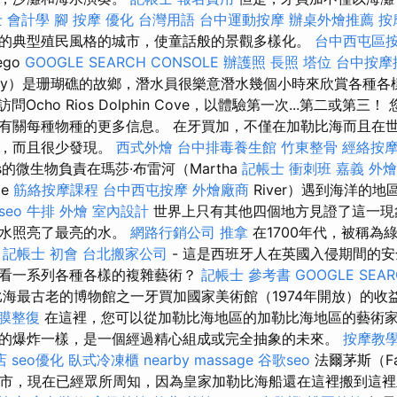
 會計學
腳 按摩
優化 台灣用語
台中運動按摩
辦桌外燴推薦
按
的典型殖民風格的城市，使童話般的景觀多樣化。
台中西屯區
ego
GOOGLE SEARCH CONSOLE
辦護照
長照
塔位
台中按摩推
ay）是珊瑚礁的故鄉，潛水員很樂意潛水幾個小時來欣賞各種各
訪問Ocho Rios Dolphin Cove，以體驗第一次...第二或第
有關每種物種的更多信息。 在牙買加，不僅在加勒比海而且在
量，而且很少發現。
西式外燴
台中排毒養生館
竹東整骨
經絡按
lates的微生物負責在瑪莎·布雷河（Martha
記帳士 衝刺班
嘉義 外燴
ae
筋絡按摩課程
台中西屯按摩
外燴廠商
River）遇到海洋的
 seo
牛排 外燴
室內設計
世界上只有其他四個地方見證了這一現
的水照亮了最亮的水。
網路行銷公司
推拿
在1700年代，被稱為
家
記帳士 初會
台北搬家公司
- 這是西班牙人在英國入侵期間的安
看一系列各種各樣的複雜藝術？
記帳士 參考書
GOOGLE SEAR
海最古老的博物館之一牙買加國家美術館（1974年開放）的收
膜整復
在這裡，您可以從加勒比海地區的加勒比海地區的藝術
的爆炸一樣，是一個經過精心組成或完全抽象的未來。
按摩教
店
seo優化
臥式冷凍櫃
nearby massage
谷歌seo
法爾茅斯（Fa
城市，現在已經眾所周知，因為皇家加勒比海船還在這裡搬到這