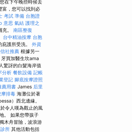
您在下午晚些時候去
豐富，您可以找到必
士 考試 準備
台胞證
eo 意思
氣結
護理之
補充。
南區整復
。
台中精油按摩
台胞
的庇護所受洗。
外資
徵信社推薦
根據另一
，牙買加醫生坎ama
人驚訝的白髮海岸值
鍵字分析
餐飲設備
記帳
業登記
腳底按摩證照
推薦用書
James
后里
按摩排毒
海灘位於著
essa）西北邊緣。
於令人嘆為觀止的風
地。 如果您帶孩子
獨木舟冒險，波浪游
科診所
其他活動包括