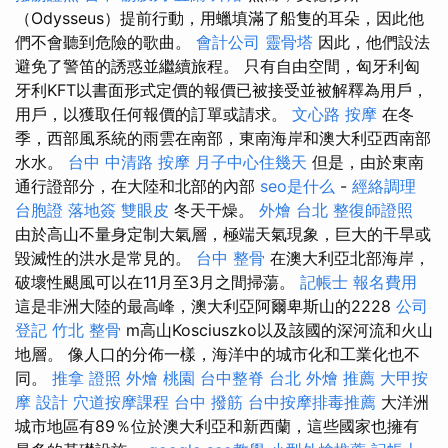
（Odysseus）提前行動，用蠟填滿了船隻的耳朵，因此他
們不會聽到危險的歌曲。
會計公司
靈骨塔
因此，他們設法
避免了警笛的誘惑並繼續旅程。 只有自由空間，匈牙利匈
牙利KFT以書面形式定價的報價已被接受並被解釋為用戶，
用戶，以獲取任何報價的訂單或請求。
文心路 按摩
在冬
季，西部風系統的雨雲在南部，東南海岸和澳大利亞西南部
水水。
台中 中清路 按摩
月子中心住幾天
但是，由於東南
通行證部分，在大陸和北部的內部
seo是什么
-
經絡調理
台胞證 落地簽
雙眼皮
冬天干燥。
外燴 台北
整復師證照
由於高山不量身定制大氣層，極端天氣現象，巨大的干旱或
毀滅性的洪水是常見的。
台中 整骨
在澳大利亞北部海岸，
破壞性颶風可以在11月至3月之間掃蕩。
記帳士 報名費用
這是非洲大陸的最高峰，澳大利亞阿爾卑斯山的2228
公司
登記
竹北 整骨
m高山Kosciuszko以及該國的深河流和火山
地層。 像人口的分佈一樣，海洋中的城市化和工業化也不
同。
推拿 證照
外燴 桃園
台中整脊
台北 外燴 推薦
大甲按
摩
設計
穴道按摩課程
台中 撥筋
台中按摩排毒推薦
大洋洲
城市地區有89％位於澳大利亞和新西蘭，這些國家也擁有