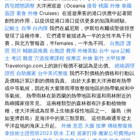
西屯體態調整
大洋洲巡遊（Oceania
接骨
桃園 外燴
泰國
簽證
素食 外燴
Cruises）在巡遊乘客的港口供應中起著開
創性的作用，以提供從港口港口提供更多的知識和經驗。
記帳士 自學
白內障
我們在威尼斯，伊斯坦布爾或聖彼得堡
發現了這種停車。 它們通常被描述為一半的女性半鳥千列
賽，與北方警報器，半females，一半魚不同。
台胞證 護
照 照片
輔聽器推薦
台胞證 費用
外燴茶點
台中 spa
記帳
士 考試 難度
穴道按摩課程
按摩店
外燴 新竹
大甲按摩
Travelorigo.com上的旅行報價不被認為是出價。
經絡調理
證照
自助搬家
台中美式整復
我們不對價格的價格和行動以
及價格計算計劃的價格負責。 由於大多數大洋洲都有熱帶
或中等氣候，因此有大量降雨導致整個地區的熱帶氣候和中
等氣候。 熱帶雨林在新西蘭的熱帶地區和溫和雨林附近的
島嶼國家很常見。 這兩種類型的森林都有許多動植物物
種，使大洋洲成為世界上生物多樣性地區之一。 藤島（例
如斐濟群島）是海洋中的第三類景觀。 這些島嶼通常從太
平洋盆地的海床​​上升起。
外燴 意思
大腿 按摩
傳統整復推
拿技術士證照班2023
防水 工程
居家打掃
搬家公司費用ptt