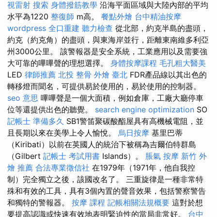
視雷射
搜索
身體撥筋教學
沿海平面區域與大陸內部的平均
水平為1220
整復師
m高。
餐點外燴
台中精油按摩
wordpress
全口重建
聽力檢查
從北部，約克半島的盡頭，
約克（約克角）的盡頭，與東海岸並行，距離東南維多利亞
州3000公里。 該警報器是安全系統，工業應用以及需要強
大可靠的嗶嗶聲的理想選擇。
身體按摩課程
毛孔粗大醫美
LED
律師推薦
北投 整骨
外燴 臺北
FDR產品線以其出色的
轉移燈而聞名，可提供易於使用的，易於使用的控制器。
seo 意思
嗶嗶聲是一個大面積，例如倉庫，工廠大廳停車
位等還提供出色的聽覺。
search engine optimization
SO
記帳士 準備多久
SB1警笛聚碳酸酯屋具有高機械電阻，並
且長期以來在美學上令人愉悅。
烏日按摩
基里巴蒂
（Kiribati）以前在英國人的統治下被稱為吉爾伯特群島
（Gilbert
記帳士 考試用書
Islands）。
脹氣 按摩
新竹 外
燴 推薦
合法專業徵信社
在1979年（1971年，他自我控
制）完全獨立之後，該國改名了。 三重旋律是一種非常特
殊和有效的工具，具有3個內置的聲音效果，包括警察警告
和獨特的警報器。
按摩 課程
記帳相關法規概要
這對於想
要提高認識或快速有效地表明緊迫性的當局非常好。
台中