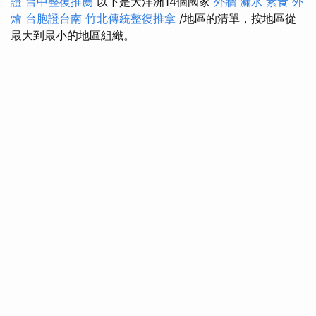
證
台中整復推薦
以下是大洋洲14個國家
外牆 漏水
素食 外
燴
台胞證台南
竹北傳統整復推拿
/地區的清單，按地區從
最大到最小的地區組織。