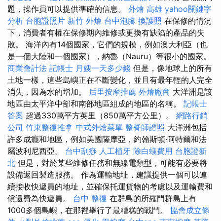
題，操作員可以提供準確的信息。
外燴 高雄
yahoo關鍵字
分析
台胞證照片
新竹 外燴
台中泡腳
換護照
在保修的情況
下，消費者有權在保修期內維修或更換有缺陷的產品的失
敗。 海洋內有14個國家，它們的規模，例如澳大利亞（也
是一個大陸和一個國家），納魯（Nauru）等很小的國家。
商業會計法 記帳士
月嫂一天多少錢
但是，像地球上的所有
土地一樣，這些島嶼正在不斷變化，並且有最年輕的人完全
消失，因為水的增加。
后里按摩推薦
外燴廠商
大洋洲是該
地區由太平洋中部和南部地區組成的地區的名稱。
記帳士
答案
超過330萬平方英里（850萬平方公里）。
網路行銷
公司
竹東整復推拿
中式外燴菜單
整脊師證照
大洋洲包括
許多成癮和地區，例如美國薩摩亞，約翰斯頓·阿特爾和法
屬波利尼西亞。
台中刮痧
人工植牙
除白蟻費用
台胞證新
北
但是，對於某些維修任務和無線電類型，可能有必要將
設備返回製造服務。 作為運輸地址，建議提供一個可以連
續接收快遞員的地址，並確保托運貨物的考慮以及運輸費和
償還費為快遞員。
台中 整復
在群島的所羅門群島上有
1000多個島嶼，在那裡舉行了最糟糕的戰鬥。
協會成立條