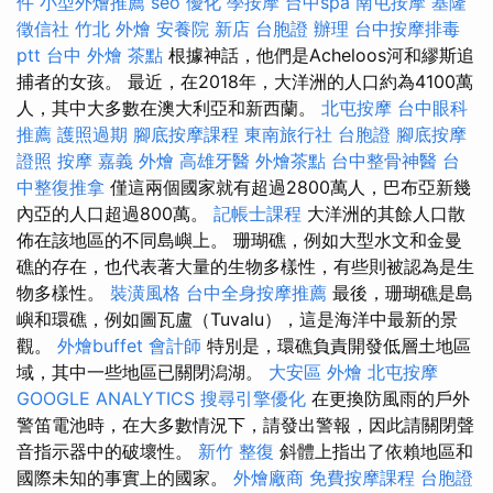
件
小型外燴推薦
seo 優化
學按摩
台中spa
南屯按摩
基隆
徵信社
竹北 外燴
安養院 新店
台胞證 辦理
台中按摩排毒
ptt
台中 外燴 茶點
根據神話，他們是Acheloos河和繆斯追
捕者的女孩。 最近，在2018年，大洋洲的人口約為4100萬
人，其中大多數在澳大利亞和新西蘭。
北屯按摩
台中眼科
推薦
護照過期
腳底按摩課程
東南旅行社 台胞證
腳底按摩
證照
按摩
嘉義 外燴
高雄牙醫
外燴茶點
台中整骨神醫
台
中整復推拿
僅這兩個國家就有超過2800萬人，巴布亞新幾
內亞的人口超過800萬。
記帳士課程
大洋洲的其餘人口散
佈在該地區的不同島嶼上。 珊瑚礁，例如大型水文和金曼
礁的存在，也代表著大量的生物多樣性，有些則被認為是生
物多樣性。
裝潢風格
台中全身按摩推薦
最後，珊瑚礁是島
嶼和環礁，例如圖瓦盧（Tuvalu），這是海洋中最新的景
觀。
外燴buffet
會計師
特別是，環礁負責開發低層土地區
域，其中一些地區已關閉潟湖。
大安區 外燴
北屯按摩
GOOGLE ANALYTICS
搜尋引擎優化
在更換防風雨的戶外
警笛電池時，在大多數情況下，請發出警報，因此請關閉聲
音指示器中的破壞性。
新竹 整復
斜體上指出了依賴地區和
國際未知的事實上的國家。
外燴廠商
免費按摩課程
台胞證