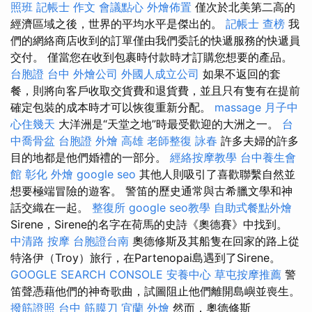
照班
記帳士 作文
會議點心
外燴佈置
僅次於北美第二高的
經濟區域之後，世界的平均水平是傑出的。
記帳士 查榜
我
們的網絡商店收到的訂單僅由我們委託的快遞服務的快遞員
交付。 僅當您在收到包裹時付款時才訂購您想要的產品。
台胞證 台中
外燴公司
外國人成立公司
如果不返回的套
餐，則將向客戶收取交貨費和退貨費，並且只有隻有在提前
確定包裝的成本時才可以恢復重新分配。
massage
月子中
心住幾天
大洋洲是“天堂之地”時最受歡迎的大洲之一。
台
中喬骨盆
台胞證
外燴 高雄
老師整復 詠春
許多夫婦的許多
目的地都是他們婚禮的一部分。
經絡按摩教學
台中養生會
館
彰化 外燴
google seo
其他人則吸引了喜歡聯繫自然並
想要極端冒險的遊客。 警笛的歷史通常與古希臘文學和神
話交織在一起。
整復所
google seo教學
自助式餐點外燴
Sirene，Sirene的名字在荷馬的史詩《奧德賽》中找到。
中清路 按摩
台胞證台南
奧德修斯及其船隻在回家的路上從
特洛伊（Troy）旅行，在Partenopai島遇到了Sirene。
GOOGLE SEARCH CONSOLE
安養中心
草屯按摩推薦
警
笛聲憑藉他們的神奇歌曲，試圖阻止他們離開島嶼並喪生。
撥筋證照
台中 筋膜刀
宜蘭 外燴
然而，奧德修斯