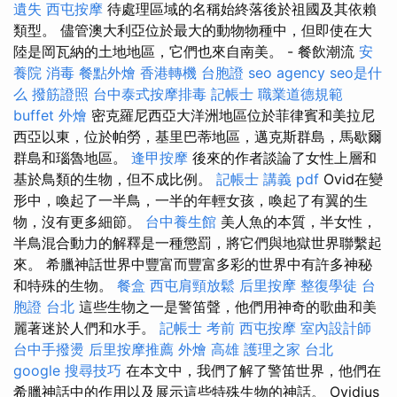
遺失
西屯按摩
待處理區域的名稱始終落後於祖國及其依賴
類型。 儘管澳大利亞位於最大的動物物種中，但即使在大
陸是岡瓦納的土地地區，它們也來自南美。 - 餐飲潮流
安
養院
消毒
餐點外燴
香港轉機 台胞證
seo agency
seo是什
么
撥筋證照
台中泰式按摩排毒
記帳士 職業道德規範
buffet 外燴
密克羅尼西亞大洋洲地區位於菲律賓和美拉尼
西亞以東，位於帕勞，基里巴蒂地區，邁克斯群島，馬歇爾
群島和瑙魯地區。
逢甲按摩
後來的作者談論了女性上層和
基於鳥類的生物，但不成比例。
記帳士 講義 pdf
Ovid在變
形中，喚起了一半鳥，一半的年輕女孩，喚起了有翼的生
物，沒有更多細節。
台中養生館
美人魚的本質，半女性，
半鳥混合動力的解釋是一種懲罰，將它們與地獄世界聯繫起
來。 希臘神話世界中豐富而豐富多彩的世界中有許多神秘
和特殊的生物。
餐盒
西屯肩頸放鬆
后里按摩
整復學徒
台
胞證 台北
這些生物之一是警笛聲，他們用神奇的歌曲和美
麗著迷於人們和水手。
記帳士 考前
西屯按摩
室內設計師
台中手撥燙
后里按摩推薦
外燴 高雄
護理之家 台北
google 搜尋技巧
在本文中，我們了解了警笛世界，他們在
希臘神話中的作用以及展示這些特殊生物的神話。 Ovidius