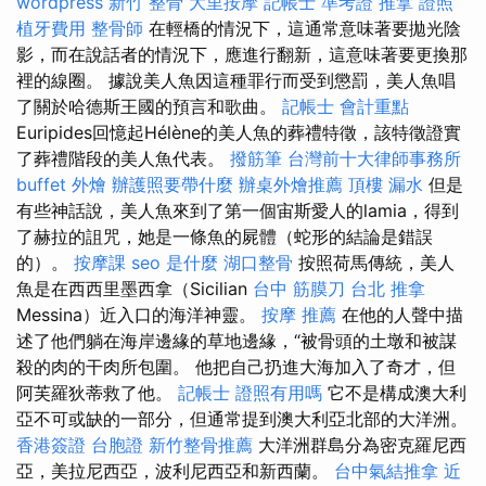
wordpress
新竹 整骨
大里按摩
記帳士 準考證
推拿 證照
植牙費用
整骨師
在輕橋的情況下，這通常意味著要拋光陰
影，而在說話者的情況下，應進行翻新，這意味著要更換那
裡的線圈。 據說美人魚因這種罪行而受到懲罰，美人魚唱
了關於哈德斯王國的預言和歌曲。
記帳士 會計重點
Euripides回憶起Hélène的美人魚的葬禮特徵，該特徵證實
了葬禮階段的美人魚代表。
撥筋筆
台灣前十大律師事務所
buffet 外燴
辦護照要帶什麼
辦桌外燴推薦
頂樓 漏水
但是
有些神話說，美人魚來到了第一個宙斯愛人的lamia，得到
了赫拉的詛咒，她是一條魚的屍體（蛇形的結論是錯誤
的）。
按摩課
seo 是什麼
湖口整骨
按照荷馬傳統，美人
魚是在西西里墨西拿（Sicilian
台中 筋膜刀
台北 推拿
Messina）近入口的海洋神靈。
按摩 推薦
在他的人聲中描
述了他們躺在海岸邊緣的草地邊緣，“被骨頭的土墩和被謀
殺的肉的干肉所包圍。 他把自己扔進大海加入了奇才，但
阿芙羅狄蒂救了他。
記帳士 證照有用嗎
它不是構成澳大利
亞不可或缺的一部分，但通常提到澳大利亞北部的大洋洲。
香港簽證 台胞證
新竹整骨推薦
大洋洲群島分為密克羅尼西
亞，美拉尼西亞，波利尼西亞和新西蘭。
台中氣結推拿
近