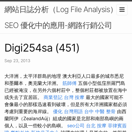
網站日誌分析（Log File Analysis）在
SEO 優化中的應用-網路行銷公司
Digi254sa (451)
Sep 23, 2013
大洋洲，太平洋群島的地理 澳大利亞人口最多的城市悉尼
和墨爾本，奧克蘭大洋洲。
筋師傅
五個小型低窪所羅門島
已經被淹沒，在另外六個村莊中，整個村莊都被放置在海中
或失去了宜居區。
商業登記
台灣 按摩
最大的國家可能不
會像最小的那樣迅速看到破壞，但是所有大洋洲國家都必須
考慮到重要的海岸線。
優化 台灣用語
台中 中醫 整骨
由西
蘭阿伊（ZealandAúj）組成的國家是北部和南部島嶼的兩
個人，以及一些較小的島嶼。
seo公司
台北 按摩
菲律賓簽