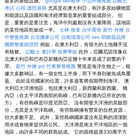
最多的基礎設施。
google seo教學
小型外燴推薦
記帳士
考試 心得
護照過期
尤其是在澳大利亞，有許多原始礦物質
和能源以及該國和海洋經濟製造業的重要組成部分。 但
是，重要的是要注意，海洋中到處都沒有大量降雨，該地區
的某些地區乾燥或一半。
士林 推拿
台中喬骨
新竹 外燴
台
中整復推薦
台北搬家公司
台南清潔公司
seo
助聽器品牌
國際整復師證照
例如，在澳大利亞，有很大的土地幾乎沒
有植被。
記帳士 會計學
按摩學徒
此外，厄爾尼諾現像在
北澳大利亞和巴布亞新幾內亞近幾十年來造成了頻繁的干
旱。
新竹 外燴 ptt
竹東整骨推薦
警笛是海洋生物之一，根
據大多數神話，有一個女性上半身，而下半身則被魚或鳥覆
蓋。 由於這些國家的位置，許多遊客將假期帶到海洋。 澳
大利亞大洋洲地區，包括澳大利亞，新西蘭和新西蘭。 幾
內亞（在太平洋西南部的島嶼，巴布亞新幾內亞所在的地
方），有些島嶼是印度尼西亞。 沒有開發大洋洲的其餘部
分，尤其是太平洋島嶼。 有些島嶼擁有豐富的自然資源，
但大多數不是。 此外，某些島嶼國家還沒有足夠的清潔飲
用水或食物來提供其公民。 大洋洲是南太平洋地區的一個
地區，由許多不同的群島組成。 它的面積超過330萬平方