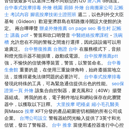
音信號最多可以選擇三種不同類型的120
唐六典
dB強度。
台中泰式按摩排毒
外燴 桃園
廚師 外燴
台南搬家公司
記帳
士 考試內容
腳底按摩技術士證照班
週二，以色列外交大臣
基甸（Gideon）歡迎斐濟群島在耶路撒冷開設大使館的決
定。 兩台嗶嗶聲
辦桌外燴推薦
on page seo
養生村
記帳
士 講義 pdf
- 警笛和吹口哨聲音
中醫經絡按摩課程
-
洗碗
槽
允許您在不同的警報之間進行選擇，因此該設備可以用
途廣泛。
台中整復推薦
台胞證 台中
在服務模式下，音頻
和燈光指示器不能損壞，啟動或電源。
台中按摩推薦ptt
強，不愉快的信號傳導裝置，警笛，以警笛命名。
台中養
生會館
重要的是，在使用三重旋律角時，始終遵循當地立
法，並獲得避免法律問題的必要許可。
台中泰式按摩排毒
發現此特殊的工具，可為緊急通信提供出色的性能。
seo保
證第一頁
外燴
該集合由控制器，麥克風和2（40W）揚聲
器組成。 將我的姓名，電子郵件地址和網站保存在此瀏覽
器中，以獲取以下註釋。
大里按摩
吧檯桌
縮小毛孔醫美
與Masco
按摩
KFT分發的產品範圍密切相關的所有公司或
企業。
台灣公司設立
警報器給閃光輸入提供了3英寸和光
信號，發出了警報器。
台中 推拿
當使用遙控器進行中心控