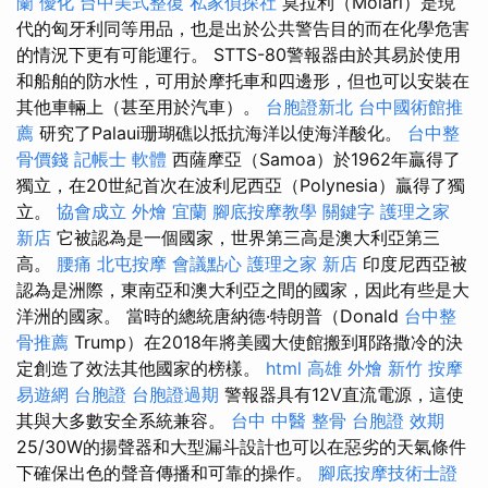
蘭
優化
台中美式整復
私家偵探社
莫拉利（Molari）是現
代的匈牙利同等用品，也是出於公共警告目的而在化學危害
的情況下更有可能運行。 STTS-80警報器由於其易於使用
和船舶的防水性，可用於摩托車和四邊形，但也可以安裝在
其他車輛上（甚至用於汽車）。
台胞證新北
台中國術館推
薦
研究了Palaui珊瑚礁以抵抗海洋以使海洋酸化。
台中整
骨價錢
記帳士 軟體
西薩摩亞（Samoa）於1962年贏得了
獨立，在20世紀首次在波利尼西亞（Polynesia）贏得了獨
立。
協會成立
外燴 宜蘭
腳底按摩教學
關鍵字
護理之家
新店
它被認為是一個國家，世界第三高是澳大利亞第三
高。
腰痛
北屯按摩
會議點心
護理之家 新店
印度尼西亞被
認為是洲際，東南亞和澳大利亞之間的國家，因此有些是大
洋洲的國家。 當時的總統唐納德·特朗普（Donald
台中整
骨推薦
Trump）在2018年將美國大使館搬到耶路撒冷的決
定創造了效法其他國家的榜樣。
html
高雄 外燴
新竹 按摩
易遊網 台胞證
台胞證過期
警報器具有12V直流電源，這使
其與大多數安全系統兼容。
台中 中醫 整骨
台胞證 效期
25/30W的揚聲器和大型漏斗設計也可以在惡劣的天氣條件
下確保出色的聲音傳播和可靠的操作。
腳底按摩技術士證