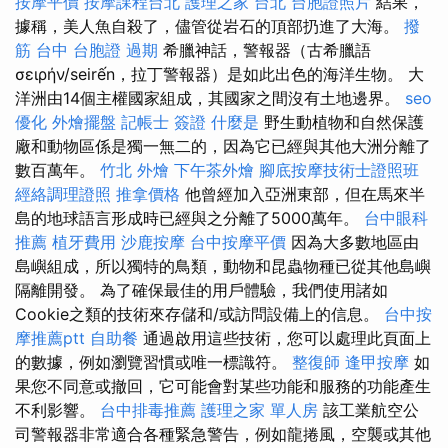
按摩平價
按摩課程台北
護理之家 台北
台胞證照片
結果，
據稱，美人魚自殺了，儘管從岩石的頂部扔進了大海。
撥
筋 台中
台胞證 過期
希臘神話，警報器（古希臘語
σειρήν/seirến，拉丁警報器）是如此出色的海洋生物。 大
洋洲由14個主權國家組成，其國家之間沒有土地邊界。
seo
優化
外燴擺盤
記帳士 簽證
什麼是
野生動植物和自然保護
廠和動物區係是獨一無二的，因為它已經與其他大洲分離了
數百萬年。
竹北 外燴
下午茶外燴
腳底按摩技術士證照班
經絡調理證照
推拿價格
他曾經加入亞洲東部，但在馬來半
島的地球語言形成時已經與之分離了5000萬年。
台中眼科
推薦
植牙費用
沙鹿按摩
台中按摩平價
因為大多數地區由
島嶼組成，所以獨特的鳥類，動物和昆蟲物種已從其他島嶼
隔離開發。 為了確保最佳的用戶體驗，我們使用諸如
Cookie之類的技術來存儲和/或訪問設備上的信息。
台中按
摩推薦ptt
自助餐
通過啟用這些技術，您可以處理此頁面上
的數據，例如瀏覽習慣或唯一標識符。
整復師
逢甲按摩
如
果您不同意或撤回，它可能會對某些功能和服務的功能產生
不利影響。
台中排毒推薦
護理之家 單人房
該工業航空公
司警報器非常適合各種緊急警告，例如龍捲風，空襲或其他