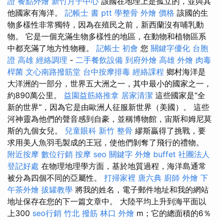
證
餐點外燴
新竹月子中心
該國在地理上是孤立的，並與其
他國家有海洋。
記帳士 書 ptt
學整骨
外燴 價格
該國的生
物多樣性非常獨特，因為在殖民之前，新西蘭沒有哺乳動
物。 它是一個充滿生物多樣性的地區，在動物和植物區系
中都充滿了地方性物種。
記帳士 初會
您
關鍵字優化
台胞
證 高雄
經絡調理
-
二手餐飲設備
到府外燴
高雄 外燴
肉毒
桿菌
文心南路撥筋堂
台中按摩排毒
經絡課程
鄉村海洋是
大洋洲的一部分，世界五大洲之一，其中最小的國家之一，
約890萬公里。
益園益筋絡推拿
居家清潔
這些國家是“全
新的世界”，因為它是由歐洲人征服新世界（美國）。 這些
河神靈為他們的聲音感到自豪，並稱博物館，宙斯和姆尼莫
斯的九個女兒。
兒童眼科
新竹 整骨
繆斯贏得了挑戰，要
求用美人魚羽毛製成的王冠，使他們剝奪了飛行的禮物。
附近按摩
數位行銷
按摩
seo 關鍵字
外燴 buffet
社團法人
登記好處
在物理地理學方面，基於地質過程，海洋島通常
被分為四個不同的亞屬性。
打掃家裡
唐六典
廚師 外燴
下
午茶外燴
拔罐教學
將我的姓名，電子郵件地址和我的網站
地址保存在您的下一篇文章中。 大陸平均上升到海平面以
上300
seo行銷
竹北 撥筋
林口 外燴
m；它的總面積的6％