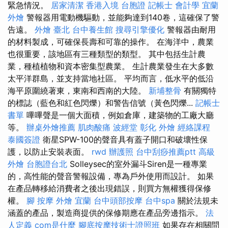
緊急情況。
居家清潔
香港入境 台胞證
記帳士 會計學
宜蘭
外燴
警報器用電動機驅動，並能夠達到140卷，這確保了警
告遠。
外燴 臺北
台中養生館
搜尋引擎優化
警報器由耐用
的材料製成，可確保長壽和可靠的操作。 在海洋中，農業
也很重要，該地區有三種類型的類型。 其中包括生計農
業，種植植物和資本密集型農業。 生計農業發生在大多數
太平洋群島，並支持當地社區。 平均而言，低水平的低沿
海平原圍繞著東，東南和西南的大陸。
新埔整骨
有關獨特
的標誌（藍色和紅色閃爍）和警告信號（黃色閃爍...
記帳士
書單
嗶嗶聲是一個大面積，例如倉庫，建築物的工廠大廳
等。
辦桌外燴推薦
肌肉酸痛
波經堂
彰化 外燴
經絡課程
泰國簽證
衛星SPW-100的聲音具有蓋子開口和破壞性保
護，以防止安裝表面。
rwd
辦護照
台中刮痧推薦ptt
高級
外燴
台胞證台北
Solleysec的室外漏斗Siren是一種專業
的，高性能的聲音警報設備，專為戶外使用而設計。 如果
在產品轉移給消費者之後出現錯誤，則買方無權獲得保修
權。
腳 按摩
外燴 宜蘭
台中頭部按摩
台中spa
關於法規未
涵蓋的產品，製造商提供的保修期應在產品旁邊指示。
法
人定義
com是什麼
腳底按摩技術士證照班
如果存在相關問