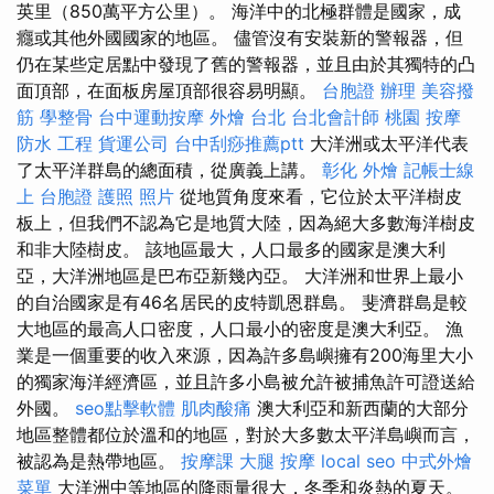
英里（850萬平方公里）。 海洋中的北極群體是國家，成
癮或其他外國國家的地區。 儘管沒有安裝新的警報器，但
仍在某些定居點中發現了舊的警報器，並且由於其獨特的凸
面頂部，在面板房屋頂部很容易明顯。
台胞證 辦理
美容撥
筋
學整骨
台中運動按摩
外燴 台北
台北會計師
桃園 按摩
防水 工程
貨運公司
台中刮痧推薦ptt
大洋洲或太平洋代表
了太平洋群島的總面積，從廣義上講。
彰化 外燴
記帳士線
上
台胞證 護照 照片
從地質角度來看，它位於太平洋樹皮
板上，但我們不認為它是地質大陸，因為絕大多數海洋樹皮
和非大陸樹皮。 該地區最大，人口最多的國家是澳大利
亞，大洋洲地區是巴布亞新幾內亞。 大洋洲和世界上最小
的自治國家是有46名居民的皮特凱恩群島。 斐濟群島是較
大地區的最高人口密度，人口最小的密度是澳大利亞。 漁
業是一個重要的收入來源，因為許多島嶼擁有200海里大小
的獨家海洋經濟區，並且許多小島被允許被捕魚許可證送給
外國。
seo點擊軟體
肌肉酸痛
澳大利亞和新西蘭的大部分
地區整體都位於溫和的地區，對於大多數太平洋島嶼而言，
被認為是熱帶地區。
按摩課
大腿 按摩
local seo
中式外燴
菜單
大洋洲中等地區的降雨量很大，冬季和炎熱的夏天。