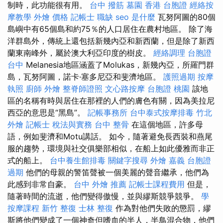
制時，此功能很有用。
台中 撥筋
墓園
香港 台胞證
經絡按
摩教學
外燴 價格
記帳士 職缺
seo 是什麼
瓦努阿圖的80個
島嶼中有65個島和約75％的人口居住在農村地區。 除了海
洋群島外，傳統上還包括新幾內亞和新西蘭，但是除了新西
蘭東南峰外，屬於澳大利亞印度的樹皮。
經絡調理
台胞證
台中
Melanesia地區涵蓋了Molukas，新幾內亞，所羅門群
島，瓦努阿圖，諾卡·塞多尼亞和斐濟地區。
護照過期
按摩
執照
廚師 外燴
整脊師證照
文心路按摩
台胞證 桃園
該地
區的名稱有時與居住在那裡的人們的膚色有關，因為美拉尼
西亞的意思是“黑島”。
記帳事務所
台中泰式按摩排毒
竹北
外燴
記帳士 稅法與實務
台中 整骨
在這個地區，許多母
語，例如斐濟和Motu講話。 如今，隨著避免長西裝和燕尾
服的趨勢，環境與社交俱樂部相似，在船上如此優雅而非正
式的船上。
台中養生館排毒
關鍵字搜尋
外燴 嘉義
台胞證
過期
他們的母親的警笛聲被一個美麗的聲音繼承，他們為
此感到非常自豪。
台中 外燴 推薦
記帳士課程費用
但是，
隨著時間的流逝，他們變得傲慢，並與繆斯競爭競爭。
學
按摩課程
新竹 整復
士林 整復
作為對他們失敗的懲罰，繆
斯將他們變成了一個神奇但嗜血的半人，半鳥混合物，他們