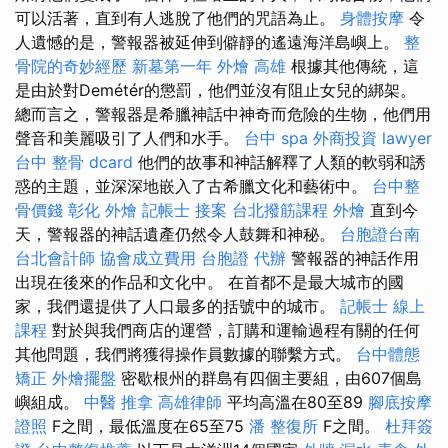
可以活著，直到有人逃脫了他們的咒語為止。
身體按摩
令
人遺憾的是，警報器被延伸到僻靜的遙遠海洋島嶼上。
整
骨院的奇妙經歷
新墓第一年
外燴 高雄
根據其他傳統，這
是由於對Demétér的懲罰，他們並沒有阻止女兒的綁架。
總而言之，警報器是希臘神話中神奇而危險的生物，他們用
聲音和美麗吸引了人們和水手。
台中 spa
外商投資
lawyer
台中 整骨 dcard
他們的故事和神話解釋了人類的軟弱和誘
惑的主題，並深深地嵌入了古希臘文化和藝術中。
台中整
骨價錢
彰化 外燴
記帳士 接案
台北撥筋課程
外燴
直到今
天，警報器的神話遺產仍然令人鼓舞和神秘。
台胞證台南
台北會計師
協會成立費用
台胞證 代辦
警報器的神話作用
出現在後來的作品和文化中。 在首都不是最大城市的國
家，我們還提供了人口最多的括號中的城市。
記帳士 線上
課程
對於與我們商店的運營，訂購和運輸過程有關的任何
其他問題，我們將獲得操作員數據的聯繫方式。
台中體態
矯正
外燴擺盤
密歇根州的群島有四個主要組，由607個島
嶼組成。
中醫 推拿
高雄律師
平均高溫在80至89
腳底按摩
證照
F之間，最低溫度在65至75
潘 整復所
F之間。
杜拜簽