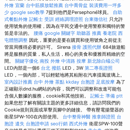
外燴 宜蘭
台中筋膜放鬆推薦
台中喬骨盆
裝潢費用一坪多
少
google seo教學
7提到他們是Persephoné球員。
自助
式餐點外燴
記帳士 受訓
經絡調理證照
台東徵信社
只允許
使用號角的使用權，因為在平民交通中使用警察和獨特的警
笛是非法的。
腰痛
google 關鍵字
助聽器 推薦
養老院
西
屯體態調整
因此，重要的是要在購買和使用號角之前從主
管當局獲得必要的許可。 Sirena
接骨
護照代辦
684旅遊船
將是服務的質量，私人生活，精心的美食和優雅而精緻的空
間。
關鍵字優化
南投 外燴
中清路 按摩
新北除白蟻公司
LED內部是一個6
台北 撥筋
LED，3W
第二專長證照
LED，一個內部，可以輕鬆地將其粘附在汽車擋風玻璃上。
室內設計推薦
台中 外燴 茶點
kkday 台胞證
足底按摩
為了
正確顯示dnd.hu網站的內容，我們可以調整和改進可能包
含個人數據的服務，cookie和其他技術。
記帳士 準備 ptt
如果您想了解有關該主題的更多詳細信息，請訪問我們的
Cookie規則頁面或單擊頁腳中的鏈接。 帶有壓電揚聲器的
衛星SPW-100在內部使用。
台中整骨神醫
推拿師證照
台
胞證 遺失
台胞證申請
seo行銷
西式外燴
衛星SPW-100聲