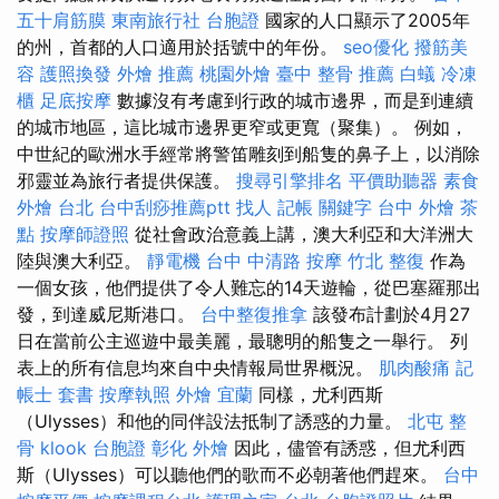
五十肩筋膜
東南旅行社 台胞證
國家的人口顯示了2005年
的州，首都的人口適用於括號中的年份。
seo優化
撥筋美
容
護照換發
外燴 推薦
桃園外燴
臺中 整骨 推薦
白蟻
冷凍
櫃
足底按摩
數據沒有考慮到行政的城市邊界，而是到連續
的城市地區，這比城市邊界更窄或更寬（聚集）。 例如，
中世紀的歐洲水手經常將警笛雕刻到船隻的鼻子上，以消除
邪靈並為旅行者提供保護。
搜尋引擎排名
平價助聽器
素食
外燴 台北
台中刮痧推薦ptt
找人
記帳
關鍵字
台中 外燴 茶
點
按摩師證照
從社會政治意義上講，澳大利亞和大洋洲大
陸與澳大利亞。
靜電機
台中 中清路 按摩
竹北 整復
作為
一個女孩，他們提供了令人難忘的14天遊輪，從巴塞羅那出
發，到達威尼斯港口。
台中整復推拿
該發布計劃於4月27
日在當前公主巡遊中最美麗，最聰明的船隻之一舉行。 列
表上的所有信息均來自中央情報局世界概況。
肌肉酸痛
記
帳士 套書
按摩執照
外燴 宜蘭
同樣，尤利西斯
（Ulysses）和他的同伴設法抵制了誘惑的力量。
北屯 整
骨
klook 台胞證
彰化 外燴
因此，儘管有誘惑，但尤利西
斯（Ulysses）可以聽他們的歌而不必朝著他們趕來。
台中