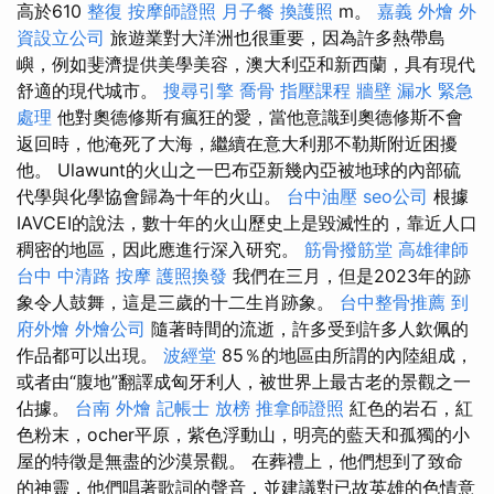
高於610
整復
按摩師證照
月子餐
換護照
m。
嘉義 外燴
外
資設立公司
旅遊業對大洋洲也很重要，因為許多熱帶島
嶼，例如斐濟提供美學美容，澳大利亞和新西蘭，具有現代
舒適的現代城市。
搜尋引擎
喬骨
指壓課程
牆壁 漏水 緊急
處理
他對奧德修斯有瘋狂的愛，當他意識到奧德修斯不會
返回時，他淹死了大海，繼續在意大利那不勒斯附近困擾
他。 Ulawunt的火山之一巴布亞新幾內亞被地球的內部硫
代學與化學協會歸為十年的火山。
台中油壓
seo公司
根據
IAVCEI的說法，數十年的火山歷史上是毀滅性的，靠近人口
稠密的地區，因此應進行深入研究。
筋骨撥筋堂
高雄律師
台中 中清路 按摩
護照換發
我們在三月，但是2023年的跡
象令人鼓舞，這是三歲的十二生肖跡象。
台中整骨推薦
到
府外燴
外燴公司
隨著時間的流逝，許多受到許多人欽佩的
作品都可以出現。
波經堂
85％的地區由所謂的內陸組成，
或者由“腹地”翻譯成匈牙利人，被世界上最古老的景觀之一
佔據。
台南 外燴
記帳士 放榜
推拿師證照
紅色的岩石，紅
色粉末，ocher平原，紫色浮動山，明亮的藍天和孤獨的小
屋的特徵是無盡的沙漠景觀。 在葬禮上，他們想到了致命
的神靈，他們唱著歌詞的聲音，並建議對已故英雄的色情意