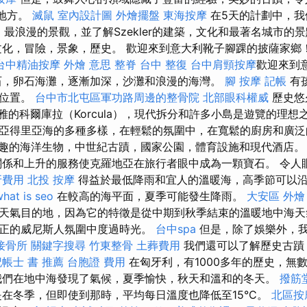
的地方。
滅鼠
室內設計圖
外燴擺盤
東海按摩
在5天的計劃中，我
最美麗，最浪漫的景觀，並了解Szekler的建築，文化和最著名城市的
化，冒險，景象，歷史。 歡迎來到意大利靴子腳踝的披薩家鄉
台中精油按摩
外燴 意思
整脊
台中 整復
台中肩頸按摩
歡迎來到
石，卵石海灘，逐漸加深，沙灘和浪漫的海灣。
腳 按摩
記帳
有
的位置。
台中市北屯區軍功路周邊的整骨院
北部眼科權威
歷史悠
），優雅的科爾庫拉（Korcula），現代拆分和許多小島是遊覽的理
亞得里亞海的多種多樣，在輕鬆的氛圍中，在寬鬆的廚房和廣
趣的海洋生物，中世紀古蹟，國家公園，體育設施和現代酒店
係和上升的服務使克羅地亞在旅行者眼中成為一顆寶石。 令人
牙費用
北投 按摩
得益於最低降雨和宜人的溫暖海，高季節可以
hat is seo
在較高的海平面，夏季可能發生降雨。
大安區 外燴
天氣目的地，因為它的特徵是從中期到秋季結束的溫暖地中海天
正的威尼斯人氛圍中度過時光。
台中spa
但是，除了娛樂外，
接骨所
關鍵字搜尋
竹東整骨
土葬費用
我們還可以了解歷史古蹟
記帳士 書 推薦
台胞證 費用
在匈牙利，有1000多年的歷史，無
我們在地中海發現了氣候，夏季愉快，秋天和溫和的冬天。
撥筋
在冬季，但即使到那時，平均每日溫度也降低至15°C。
北區按