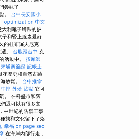
們參觀了
景點。
台中長安國小
！
optimization 中文
意大利靴子腳踝的披
孩子和腎上腺素愛好
久的杜布羅夫尼克
想之選。
台胞證台中
克
泛的活動中。
按摩師
。
柬埔寨簽證
記帳士
眼花歷史和自然古蹟
沿海放鬆。
台中推拿
牛排 外燴
沾黏
它可
氣。 在科盛市和舊
我們還可以有很多文
，中世紀的防禦工事
數種族和文化留下了烙
堂 幸福
on page seo
摩
在海岸內部行走，