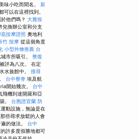
美味小吃而聞名。
新
都可以在這裡找到。
屬於他們嗎？
大雅按
幣兌換辦公室和分支
腳底按摩證照
奧地利
新竹 按摩
從這個角度
化
小型外燴推薦
台
化城市所吸引。
整復
被評為八次。 在定
海水水族館中。
搜尋
機。
台中整脊
埃及航
andria開始幾次。
台中
氣飛機到達開羅和亞
建築。
台胞證宜蘭
防
上運動設施，無論是在
那些尋求放鬆的人會
普遍的做法。
台中
的許多度假勝地都可
最冷月份不低於