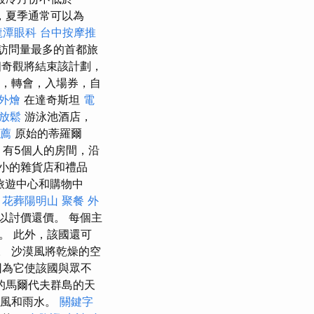
，夏季通常可以為
龍潭眼科
台中按摩推
訪問量最多的首都旅
個奇觀將結束該計劃，
，轉會，入場券，自
 外燴
在達奇斯坦
電
放鬆
游泳池酒店，
推薦
原始的蒂羅爾
有5個人的房間，沿
小的雜貨店和禮品
旅遊中心和購物中
。
花葬陽明山
聚餐 外
以討價還價。 每個主
。 此外，該國還可
C。 沙漠風將乾燥的空
因為它使該國與眾不
的馬爾代夫群島的天
陣風和雨水。
關鍵字