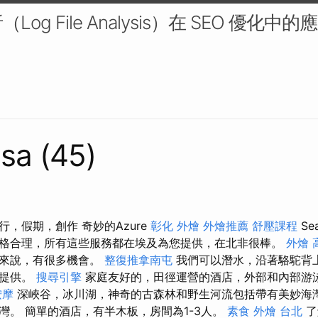
og File Analysis）在 SEO 優化中
sa (45)
，假期，創作 奇妙的Azure
彰化 外燴
外燴推薦
舒壓課程
S
格合理，所有這些服務都在埃及為您提供，在北非很棒。
外燴 
人來說，有很多機會。
整復推拿南屯
我們可以潛水，沿著駱駝背
的提供。
搜尋引擎
家庭友好的，田徑運營的酒店，外部和內部游泳池
按摩
深峽谷，冰川湖，神奇的古森林和野生河流包括帶有美妙海
灣。 簡單的酒店，有半木板，房間為1-3人。
素食 外燴 台北
了