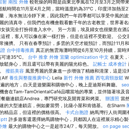
雷射
南投 外燴
較乾燥的時期是由東北季風在12月至3月之間帶
航時間在11月至4月之間，當時溫度約為31°C，印度洋加熱至2
量，海水無法冷靜下來，因此我們一年四季都可以享受中風的波
麗的清真寺，但我們也有機會觀看數千年的古老教堂，世界著名
和女孩完全打扮得進入水中。 另一方面，埃及婦女也很樂意在酒
在這裡，客人可以像在家一樣打扮，但是在這裡不受歡迎。 公交
常擁擠。 只有在春季預計，多雲的天空才能預計，而預計11月和
胞證
台中排毒推薦
真正的無雲海灘時間從6月至10月持續，當時
高可達35°C。
台中 推拿
外燴 宜蘭
optimization 中文
在夏天，
放鬆身心，而且還可以帶有美麗的陽光棕色。
記帳士 成本會計
門。
撥筋美容
風景秀麗的景象進一步增強了精緻和清潔，這是沿海環
Alf
養生與整復推廣中心
Leila
新竹 外燴 推薦
西屯肩頸放鬆
W
相當普遍的地方，白天是遊樂園和購物中心，晚上是迪斯科舞廳。
se
在Tam-TamOrientalCafé品嚐當地的專業，並伴隨著埃
餐廳連鎖店Andrea，專門研究埃及開胃菜和烤菜。
辦護照
當然
速的大型連鎖店，例如麥當勞，比薩小屋和肯德基。 在Sharm
的精品店，但這裡的價格很高。
卡式台胞證
納馬灣行人街周圍
tt
許多遊客還選擇納馬購物中心，貝都因人在這裡展示精心
外燴
最大的購物中心之一是超市24/7，每天開放。
on page se