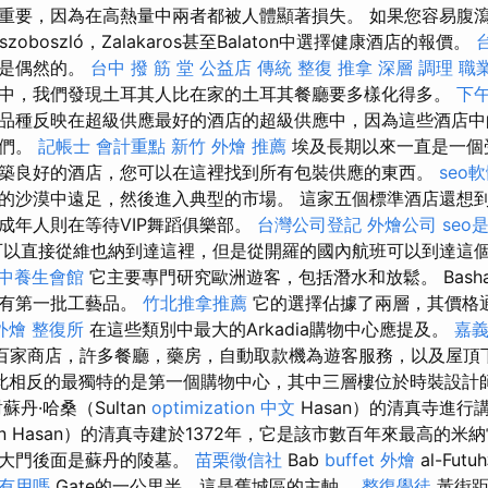
重要，因為在高熱量中兩者都被人體顯著損失。 如果您容易腹
szoboszló，Zalakaros甚至Balaton中選擇健康酒店的報價。
不是偶然的。
台中 撥 筋 堂 公益店 傳統 整復 推拿 深層 調理 
中，我們發現土耳其人比在家的土耳其餐廳要多樣化得多。
下午
品種反映在超級供應最好的酒店的超級供應中，因為這些酒店中
我們。
記帳士 會計重點
新竹 外燴 推薦
埃及長期以來一直是一個
築良好的酒店，您可以在這裡找到所有包裝供應的東西。
seo
的沙漠中遠足，然後進入典型的市場。 這家五個標準酒店還想
成年人則在等待VIP舞蹈俱樂部。
台灣公司登記
外燴公司
seo
以直接從維也納到達這裡，但是從開羅的國內航班可以到達這
中養生會館
它主要專門研究歐洲遊客，包括潛水和放鬆。 Basha
裡有第一批工藝品。
竹北推拿推薦
它的選擇佔據了兩層，其價格
外燴
整復所
在這些類別中最大的Arkadia購物中心應提及。
嘉
百家商店，許多餐廳，藥房，自動取款機為遊客服務，以及屋頂
此相反的最獨特的是第一個購物中心，其中三層樓位於時裝設計
丹·哈桑（Sultan
optimization 中文
Hasan）的清真寺進行
an Hasan）的清真寺建於1372年，它是該市數百年來最高的米納雷
的大門後面是蘇丹的陵墓。
苗栗徵信社
Bab
buffet 外燴
al-Fut
照有用嗎
Gate的一公里半，這是舊城區的主軸。
整復學徒
黃街距