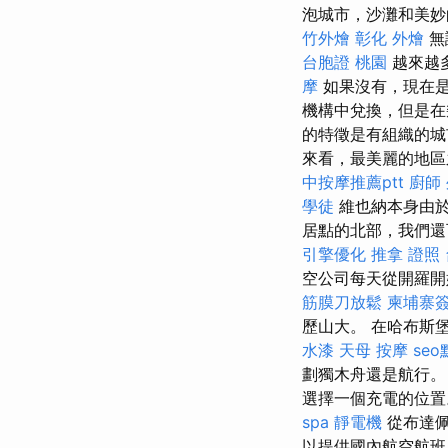
泡城市，沙灘和美
竹外燴
彰化 外燴
無
台胞證 桃園
越來越
摩
如果沒有，現在是
機構中兌換，但是在
的特徵是有組織的城
來看，最美麗的地區
中按摩推薦ptt
廚師
學徒
維也納本身由於
居點​​的北部，我
引擎優化
推拿 證照
空公司每天從開羅開
筋膜刀放鬆
柬埔寨
歷山大。 在哈布斯
水漆
天母 按摩
se
劃獨木舟還是航行
選擇一個充電的位置
spa
靜電機
從布達佩
以提供國內航空航