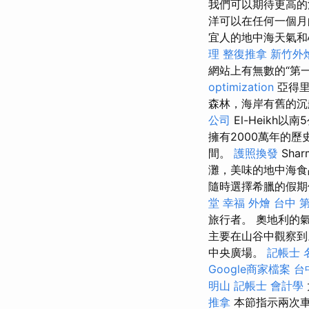
我們可以期待更高
洋可以在任何一個月
宜人的地中海天氣和
理 整復推拿
新竹外
網站上有無數的“第
optimization
亞得里
森林，海岸有舊的
公司
El-Heikh
擁有2000萬年的歷
間。
護照換發
Sha
灘，美味的地中海食
隨時選擇希臘的假期
堂 幸福
外燴 台中
旅行者。 奧地利的
主要在山谷中觀察到。
中央廣場。
記帳士 
Google商家檔案
台
明山
記帳士 會計學
推拿
本節指示兩次車