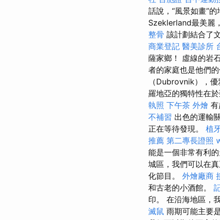
話說，“風景如畫”
Szeklerland
整骨
該計劃結合了文
商業登記
醫美診所
薩家鄉！ 虛線的岩
者的家庭也是他們
（Dubrovnik
羅地亞的獨特性在於
執照
下午茶 外燴
有
不補習
出色的運輸關
正在等待發現。
植
推薦
第二專長證照
w
能是一個非常有利的
城區，我們可以在真
化節目。
外燴廠商
和古老的小酒館。
印。 在沿海地區，
滅鼠
雨期可能主要是