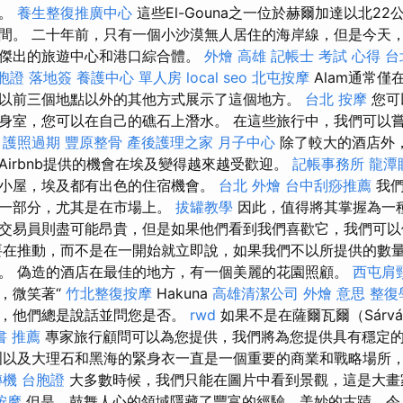
容。
養生整復推廣中心
這些El-Gouna之一位於赫爾加達以北2
間。 二十年前，只有一個小沙漠無人居住的海岸線，但是今天
傑出的旅遊中心和港口綜合體。
外燴 高雄
記帳士 考試 心得
台
胞證 落地簽
養護中心 單人房
local seo
北屯按摩
Alam通常僅
以前三個地點以外的其他方式展示了這個地方。
台北 按摩
您可
身室，您可以在自己的礁石上潛水。 在這些旅行中，我們可以
。
護照過期
豐原整骨
產後護理之家 月子中心
除了較大的酒店外
Airbnb提供的機會在埃及變得越來越受歡迎。
記帳事務所
龍潭
小屋，埃及都有出色的住宿機會。
台北 外燴
台中刮痧推薦
我們
的一部分，尤其是在市場上。
拔罐教學
因此，值得將其掌握為一
交易員則盡可能昂貴，但是如果他們看到我們喜歡它，我們可
在推動，而不是在一開始就立即說，如果我們不以所提供的數
。 偽造的酒店在最佳的地方，有一個美麗的花園照顧。
西屯肩
，微笑著“
竹北整復按摩
Hakuna
高雄清潔公司
外燴 意思
整復
題，他們總是說話並問您是否。
rwd
如果不是在薩爾瓦爾（Sárvár
書 推薦
專家旅行顧問可以為您提供，我們將為您提供具有穩定
洲以及大理石和黑海的緊身衣一直是一個重要的商業和戰略場所，因
機 台胞證
大多數時候，我們只能在圖片中看到景觀，這是大
按摩
但是，鼓舞人心的領域隱藏了豐富的經驗，美妙的古蹟，令