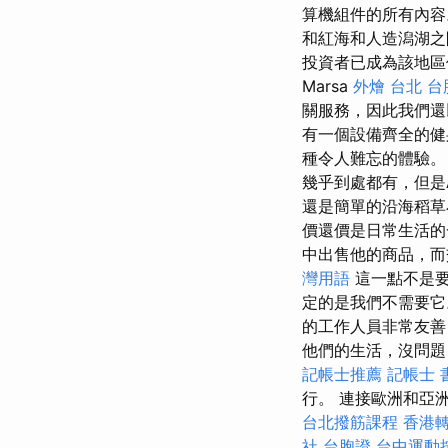
算機組件的所有內
和紅海和人造潟湖之
投資者已成為該地區
Marsa
外燴 台北
台
關服務，因此我們還
有一個設備齊全的健
種令人難忘的體驗
幾乎到處都有，但是
還是簡單的沿海稻草
價還價是日常生活
中出售他的商品，而
灣用語
這一點不是要
定的是我們不需要它
的工作人員非常友善
他們的生活，沒問
記帳士推薦
記帳士 
行。 連接歐洲和亞
台北撥筋課程
香港轉
社 台胞證
台中運動