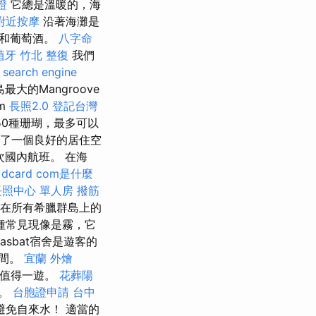
證
它總是溫暖的，海
附近按摩
沿著海灘是
物和葡萄酒。
八字命
植牙
竹北 整復
我們
search engine
的Mangroove
m
長照2.0
登記台灣
50種珊瑚，最多可以
了一個良好的居住空
次國內航班。 在海
dcard
com是什麼
長照中心 單人房
撥筋
旬在所有希臘群島上的
種常見現像是霧，它
sbat宿舍是遊客的
之間。
宜蘭 外燴
對值得一遊。
花葬陽
失。
台胞證申請
台中
避免自來水！ 適當的