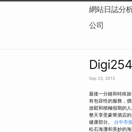
網站日誌分析（L
公司
Digi254
Sep 23, 2013
最後一分鐘和特殊旅行
有包容性的服務，價
放鬆和積極假期的
整天享受豪華酒店
健康部分。
台中市
松石海灘和美妙的海