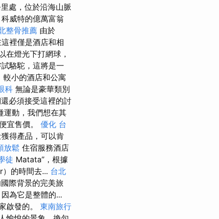
2公里處，位於沿海山脈
，科威特的億萬富翁
北整骨推薦
由於
在這裡僅是酒店和相
以在燈光下打網球，
嘗試駱駝，這將是一
，較小的酒店和公寓
眼科
無論是豪華類別
還必須接受這裡的討
種運動，我們想在其
以便宜售價。
優化 台
量獲得產品，可以肯
頸放鬆
住宿服務酒店
學徒
Matata”，根據
）的時間去...
台北
的國際背景的完美旅
為它是整體的...
畫家啟發的。
東南旅行
人愉悅的景象，換句