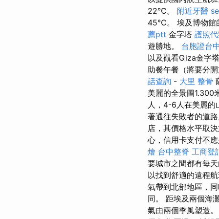
22℃。
附近牙醫
s
45℃。 埃及博物
薦ptt
金字塔
護照代
遊勝地。
台胞證台
以及觀看Giza金
助餐午餐（將要分開
話查詢
-
大里 整骨
美麗的全景圖1.30
人，4-6人在美麗
著通往失敗者的道路
店，其價格水平取
心，信用卡支付不應
燴
台中整脊
工商登
要城市之間都有每天
以找到舒適的遠程航班
氣帶到北部地區，同
同。 距埃及兩個海
氣由兩個季風塑造