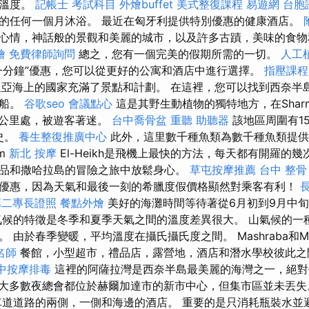
的溫度。
記帳士 考試科目
外燴buffet
美式整復課程
易遊網 台胞
的任何一個月沐浴。 最近在匈牙利提供特別優惠的健康酒店。
心情，神話般的景觀和美麗的城市，以及許多古蹟，美味的食
燴
免費律師詢問
總之，您有一個完美的假期所需的一切。
人工
一分鐘”優惠，您可以從更好的公寓和酒店中進行選擇。
指壓課程
亞海上的國家充滿了景點和計劃。 在這裡，您可以找到西奈半島最大
沉船。
谷歌seo
會議點心
這是其野生動植物的獨特地方，在Shar
以南5公里處，被遊客著迷。
台中喬骨盆
重聽 助聽器
該地區周圍有1
史。
養生整復推廣中心
此外，這里數千種魚類為數千種魚類提供
rm
新北 按摩
El-Heikh是飛機上最快的方法，每天都有開羅的幾
品和撒哈拉島的冒險之旅中放鬆身心。
草屯按摩推薦
台中 整骨 
優惠，因為天氣和最後一刻的希臘度假價格顯然對乘客有利！
第二專長證照
餐點外燴
美好的海灘時間等待著從6月初到9月中
氣候的特徵是冬季和夏季天氣之間的溫度差異很大。 山氣候的一
 由於春季變暖，平均溫度在攝氏攝氏度之間。 Mashraba和Ma
名師
餐館，小型超市，禮品店，露營地，酒店和潛水學校彼此
中按摩排毒
這裡的阿薩拉灣是西奈半島最美麗的海灣之一，絕
大多數夜總會都位於赫爾加達市的新市中心，但集市區並未丟
道道路的兩側，一側和海邊的酒店。 重要的是只消耗瓶裝水並