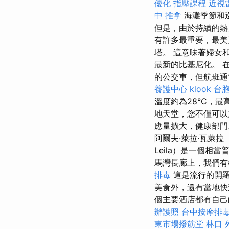
優化
指壓課程
近視
中 推拿
海灘季節和巡
但是，由於持續的熱
有許多最重要，最美
塔。 這意味著婦女
最新的比基尼化。 
的公交車，但航班通
養護中心
klook 台
溫度約為28°C，最
地天堂，您不僅可以
應量擴大，健康部
阿爾夫·萊拉·瓦萊拉（
Leila）是一個
馬灣長廊上，我們有機會
排毒
這是流行的開羅
美食外，還有當地快
個主要酒店都有自己
辦護照
台中按摩排毒p
東市場撥筋堂
林口 