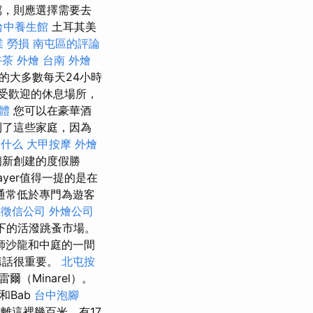
瀉，則應選擇需要去
台中養生館
土耳其美
職業 勞損 南屯區的評論
茶 外燴
台南 外燴
的大多數每天24小時
受歡迎的休息場所，
軟體
您可以在豪華酒
到了這些家庭，因為
是什么
大甲按摩
外燴
個新創建的度假勝
yer值得一提的是在
通常低於專門為遊客
義徵信公司
外燴公司
下的活潑跳蚤市場。
師沙龍和中庭的一間
講話很重要。
北屯按
爾（Minarel）。
uh和Bab
台中泡腳
離這裡幾百米，有17