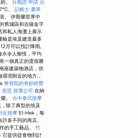
來的。
台胞證 申請
台
7°C。
記帳士 書單
浪。 伊斯蘭世界中
的舊城區和吉薩金字
店和私人海灘上展示
運輸是埃及建造最多
12月可以預計降雨。
海水令人愉悅，平均
有一個真正的度假勝
兩座建築物酒店，供
境附近的地方...
a
整骨院的奇妙經歷
o 意思
貨運公司
在納
及音樂。
台中泰式按摩
，除了典型的埃及
附近按摩
El-Hek，每
有許多不同的商店。
製作的手工藝品。
竹
o
它提供從食物到計