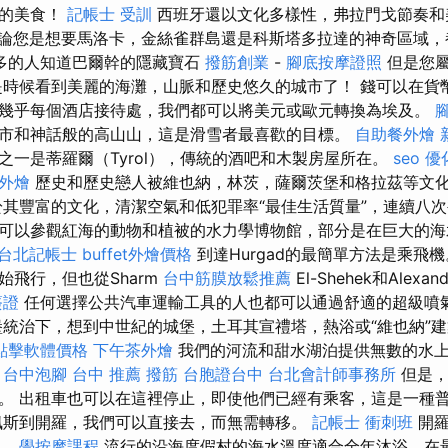
妙的美食！
記帳士 受訓
西班牙還以文化多樣性，弗拉門戈節奏和
論您是想要馬洛卡，金絲雀群島還是科斯塔多拉達的神奇區域，
多的人知道巴爾幹的隱藏寶石
撥筋創業
-
腳底按摩證照
但是您
時候看到美麗的海灘，山脈和歷史悠久的城市了！ 錢可以在貨
幾乎每個酒店接待處，我們都可以將美元或歐元轉換為埃及。
市和神話般的高山山，這是滑雪者最喜歡的目標。
自助餐外燴
之一是蒂羅爾（Tyrol），傳統的酒吧和木製房屋所在。
seo 優
 外燴
歷史和歷史戀人被維也納，林茨，薩爾茨堡和格拉茲等文
其豐富的文化，清潔空氣和低犯罪率“最佳生活質量”，連續八次
們還可以參觀紅海的動物和植被的水力學博物館，部分是在巨大的
台北記帳士
buffet外燴價格
到達Hurgad的最簡單方法是乘飛
始飛行，但也從Sharm
台中筋膜放鬆推薦
El-Shehek和Alex
簽證
任何選擇公共汽車運輸工具的人也都可以通過舒適的超級噴
堡統治下，想到中世紀的城堡，土耳其宣禮塔，熱浴或“維也納”
o點擊軟體價格
下午茶外燴
我們的河流和甜水湖泊提供無數的水
。
台中泡腳
台中 推薦 撥筋
台胞證台中
台北會計師事務所
但是，
。 出租車也可以在這裡停止，即使他們已經有乘客，這是一種
斯到開羅，我們可以直接去，而無需轉移。
記帳士 衝刺班
開羅
班。
學按摩課程
流行的沿海度假村的海水溫度適合全年沐浴，在