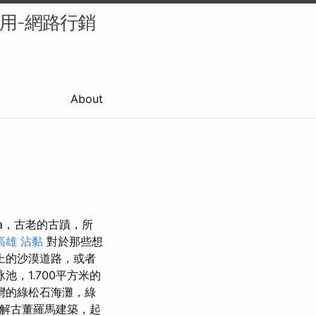
的應用-網路行銷
About
ea，古老的古蹟，所
高雄
沾黏
對於那些想
上的沙漠道路，或者
，1.700平方米的
灣的綠松石海灘，綠
解古董羅馬建築，起