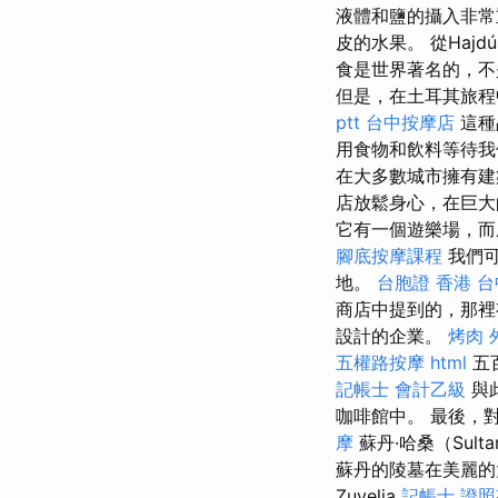
液體和鹽的攝入非常
皮的水果。 從Hajdú
食是世界著名的，
但是，在土耳其旅程
ptt
台中按摩店
這種
用食物和飲料等待
在大多數城市擁有建
店放鬆身心，在巨大
它有一個遊樂場，而
腳底按摩課程
我們可
地。
台胞證 香港
台
商店中提到的，那
設計的企業。
烤肉 
五權路按摩
html
五
記帳士 會計乙級
與
咖啡館中。 最後，對蘇
摩
蘇丹·哈桑（Sult
蘇丹的陵墓在美麗
Zuvelja
記帳士 證