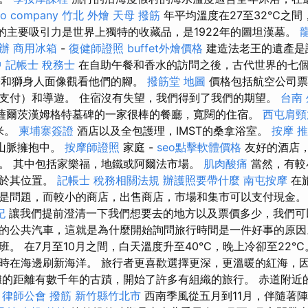
eo company
竹北 外燴
天母 撥筋
年平均溫度在27至32℃之間
館的主要吸引力是世界上獨特的收藏品，是1922年的圖坦漢墓。
辦
商用冰箱
-
復健師證照
buffet外燴價格
建造法老王的遺產是
中
記帳士 稅務士
在自助午餐和香水的訪問之後，古代世界的七
字塔和獅身人面像觀看他們的腳。
撥筋堂 地圖
價格包括航空公司票
支付）和導遊。 住宿沒有失望，我們得到了我們的期望。
台南
薩爾茨漢姆格特墓碑的一家很棒的餐廳，寬闊的住宿。
西屯肩頸
0米。
柬埔寨簽證
酒店以及全包護理，IMST的桑拿浴室。
按摩 
的山脈擁抱中。
按摩師證照
家庭 -
seo點擊軟體價格
友好的酒店，
。 其中包括家樂福，地鐵或阿爾法市場。
肌肉酸痛
當然，有較
決於其位置。
記帳士 稅務相關法規
辦護照要帶什麼
南屯按摩
在
是問題，而較小的商店，出售商店，市場和集市可以支付現金
記
讓我們提前澄清一下我們想要去的地方以及票價多少，我們可
的公共汽車，這就是為什麼開始詢問旅行時間是一件好事的原因
。 在7月至10月之間，白天溫度升至40°C，晚上冷卻至22°
時在海邊刷新海洋。 旅行者更喜歡選擇更深，更溫暖的紅海，
灘的距離有數千年的古蹟，開始了許多有組織的旅行。 赤道附近
。
律師公會
撥筋 新竹縣竹北市
西南季風從五月到11月，伴隨著