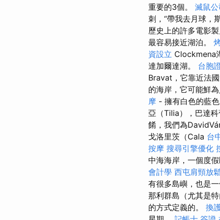
重要的3個。
滅鼠公
刺，“帶我去月球，
歷史上的許多電影製片
最容易接近湖泊。
資設立
Clockmena
達加爾達湖。
台胞
Bravat，它靠近法
的海岸，它可能鮮
摩
- 擁有白色的藍
亞（Tilia），巴
餚，我們為DavidVá
戈洛里茨（Cala
台
按摩
搜尋引擎優化
中海海岸，一個度假
會計學
西屯肩頸放
有很多島嶼，也是
那利群島（尤其是特
的方式定義的。
換
星期。
記帳士 簽證