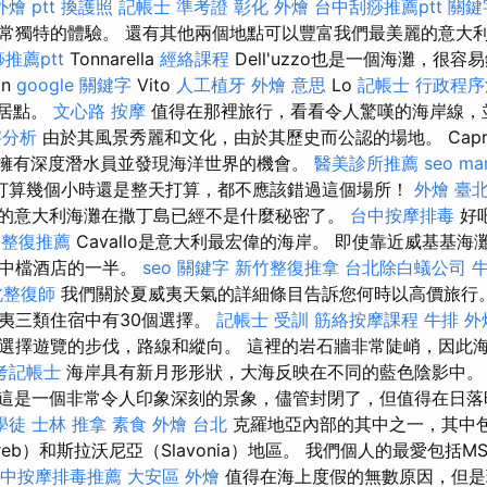
燴 ptt
換護照
記帳士 準考證
彰化 外燴
台中刮痧推薦ptt
關鍵
常獨特的體驗。 還有其他兩個地點可以豐富我們最美麗的意大
推薦ptt
Tonnarella
經絡課程
Dell'uzzo也是一個海灘，很容
an
google 關鍵字
Vito
人工植牙
外燴 意思
Lo
記帳士 行政程序
定居點。
文心路 按摩
值得在那裡旅行，看看令人驚嘆的海岸線，
字分析
由於其風景秀麗和文化，由於其歷史而公認的場地。 Capricc
機會擁有深度潛水員並發現海洋世界的機會。
醫美診所推薦
seo ma
打算幾個小時還是整天打算，都不應該錯過這個場所！
外燴 臺
的意大利海灘在撒丁島已經不是什麼秘密了。
台中按摩排毒
好吧
中整復推薦
Cavallo是意大利最宏偉的海岸。 即使靠近威基基
是中檔酒店的一半。
seo 關鍵字
新竹整復推拿
台北除白蟻公司
牛
北整復師
我們關於夏威夷天氣的詳細條目告訴您何時以高價旅行
夷三類住宿中有30個選擇。
記帳士 受訓
筋絡按摩課程
牛排 外
選擇遊覽的步伐，路線和縱向。 這裡的岩石牆非常陡峭，因此
考記帳士
海岸具有新月形形狀，大海反映在不同的藍色陰影中
這是一個非常令人印象深刻的景象，儘管封閉了，但值得在日
學徒
士林 推拿
素食 外燴 台北
克羅地亞內部的其中之一，其中
eb）和斯拉沃尼亞（Slavonia）地區。 我們個人的最愛包括MSC
中按摩排毒推薦
大安區 外燴
值得在海上度假的無數原因，但是