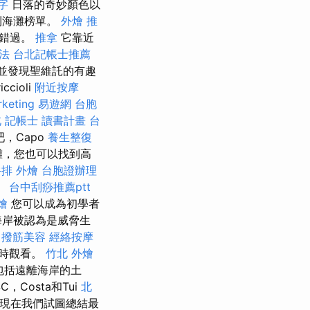
字
日落的奇妙顏色以
利海灘榜單。
外燴 推
易錯過。
推拿
它靠近
法
台北記帳士推薦
並發現聖維託的有趣
ioli
附近按摩
rketing
易遊網 台胞
北
記帳士 讀書計畫
台
，Capo
養生整復
海灘，您也可以找到高
排 外燴
台胞證辦理
。
台中刮痧推薦ptt
燴
您可以成為初學者
海岸被認為是威脅生
。
撥筋美容
經絡按摩
落時觀看。
竹北 外燴
包括遠離海岸的土
，Costa和Tui
北
現在我們試圖總結最