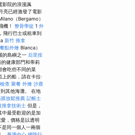
電影院的浪漫諷
月亮已經激發了電影
no（Bergamo）
駛飛機！
整骨學徒
1
外
車，飛行巴士或租車到
ta
新竹 推拿
餐點外燴
Blanca）
麗的島嶼之一
后里按
新的健康部門和蒂莉
都會吃些不同的菜
上的船，請在卡拉·
檢查
聚餐 外燴
沙鹿
到其他海灘。 在地
筋膜放鬆推薦
記帳士
復推拿技術士
但是，
其中最受歡迎的是加
寵愛，價格是以透明
不是同一個人一兩個
期。
養護中心
網路行