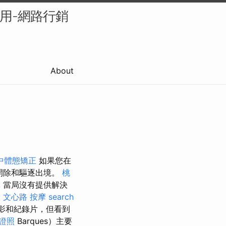
的應用-網路行銷
About
中體態矯正
如果您在
開除和驅逐出境。
桃
單
當局沒有提供解決
水
文心路 按摩
search
電影和紀錄片，但看到
證照
Barques）主要