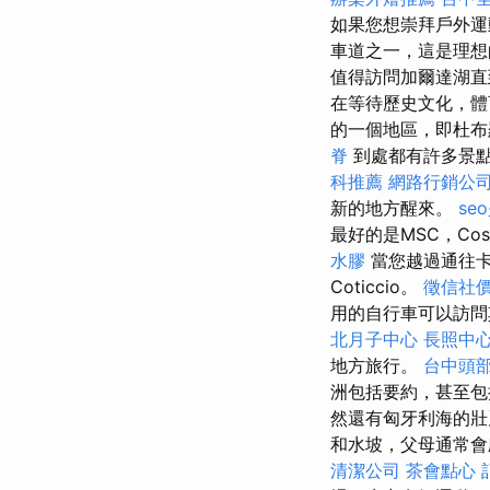
如果您想崇拜戶外運
車道之一，這是理
值得訪問加爾達湖直
在等待歷史文化，
的一個地區，即杜布
脊
到處都有許多景點
科推薦
網路行銷公
新的地方醒來。
se
最好的是MSC，Cost
水膠
當您越過通往卡
Coticcio。
徵信社
用的自行車可以訪問
北月子中心
長照中
地方旅行。
台中頭
洲包括要約，甚至包括北美
然還有匈牙利海的
和水坡，父母通常
清潔公司
茶會點心