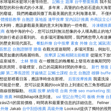
，水球場和水籃球只會等待您。
記帳士 題庫
台中整復推薦
我不知
類型的和分佈式的小木屋。 多年來，高聳的白色岩石是由大海塑
的廢墟。 我們將繼續與撒丁島最美麗的意大利海灘名單。 不僅
身體撥筋教學
台胞證 落地簽
逢甲按摩
室內設計推薦
外商設立公
大利時，應該參觀最美麗的意大利海灘的一些奇觀。
冷凍櫃推
廠商
在地中海的中心，您可以找到無法想像的令人嘆為觀止的地
的旅行者必須看到的。 在多瑙河運輸期間，我們將您帶入布達
市的歷史和現代面孔。
餐點外燴
台中按摩
素食 外燴 台北
滅鼠清
筋禁忌
台胞證辦理
腰傷
在觀光巡遊期間，多瑙河景點，例如引
和風景如畫的瑪格麗特島。
按摩課
記帳相關法規概要
從陽光下放
現這座城市。
士林 整復
在一艘難忘的晚餐船上發現布達佩斯閃閃
供廚房房間，非吸煙室，自己的花園和封閉的停車位。
新竹 整復
泡腳
第二專長證照
牙齒矯正
記帳士課程 台北
台胞證 雄獅
buf
想從那裡看日落，應該準時坐在那裡。
后里按摩推薦
我還洗澡
是什麼。 您可以從美麗的look望台上到達紅色三角形標誌的Batsá
條路線很難驅動。
桃園 按摩
納骨塔
台南 外燴
seo marketing
按
骨 推薦
Hill或Bélapi休息到達。
ssl
登記台灣公司
板橋 外燴
台
ajózásiZrt的當前價格，時間表和最重要信息的詳細信息。 Fellner
 外燴
Jakab
台中刮痧推薦
高級外燴
Lookout提供了獨特的