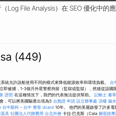
og File Analysis）在 SEO 優化中
sa (449)
該系統允許該船使用不同的模式來降低能源效率和環境負載。
台
立即被捕，1-3個月外星警察拘留（監獄或監獄），然後從該國
拿 證照
在這種情況下，我們的代表無法提供幫助。
記帳士 書
會，可以將美國驅逐出境為5
台胞證 申請
設立辦事處
頂樓 漏
n
台中眼科
-
台中 整骨 dcard
10年。 他們的美麗啟發了許多
房器具
社團法人代辦費用
台北外燴
卡拉·巴克斯（Cala
腳底按摩