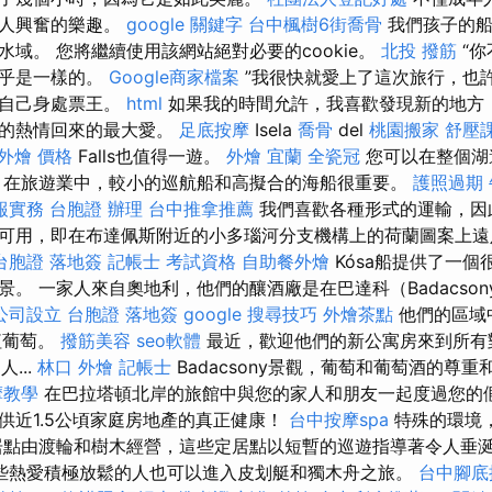
令人興奮的樂趣。
google 關鍵字
台中楓樹6街喬骨
我們孩子的船
域。 您將繼續使用該網站絕對必要的cookie。
北投 撥筋
“你
幾乎是一樣的。
Google商家檔案
”我很快就愛上了這次旅行，也
現自己身處票王。
html
如果我的時間允許，我喜歡發現新的地方
大的熱情回來的最大愛。
足底按摩
Isela
喬骨
del
桃園搬家
舒壓
外燴 價格
Falls也值得一遊。
外燴 宜蘭
全瓷冠
您可以在整個湖
 在旅遊業中，較小的巡航船和高擬合的海船很重要。
護照過期
報實務
台胞證 辦理
台中推拿推薦
我們喜歡各種形式的運輸，因
可用，即在布達佩斯附近的小多瑙河分支機構上的荷蘭圖案上
台胞證 落地簽
記帳士 考試資格
自助餐外燴
Kósa船提供了一個
。 一家人來自奧地利，他們的釀酒廠是在巴達科（Badacso
公司設立
台胞證 落地簽
google 搜尋技巧
外燴茶點
他們的區域
紅葡萄。
撥筋美容
seo軟體
最近，歡迎他們的新公寓房來到所有對Ba
人...
林口 外燴
記帳士
Badacsony景觀，葡萄和葡萄酒的尊
摩教學
在巴拉塔頓北岸的旅館中與您的家人和朋友一起度過您的
供近1.5公頃家庭房地產的真正健康！
台中按摩spa
特殊的環境
居點由渡輪和樹木經營，這些定居點以短暫的巡遊指導著令人垂
些熱愛積極放鬆的人也可以進入皮划艇和獨木舟之旅。
台中腳底