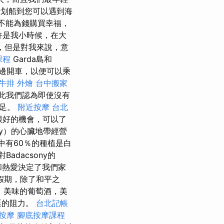
划船到您可以遇到海
不能為錢購買幸福，
許是我小時候，在大
，但是對我來說，意
課程
Garda島和
邊開車，以便可以乘
牛排 外燴
台中搬家
此我們認為即使沒有
遠足。
附近按摩
台北
很好的機會，可以了
ny）的心臟地帶經營
中有60％的種植是白
dacsony的
重和熱愛決定了我們家
假期，除了和平之
，美味的葡萄酒，美
涎的阻力。
台北記帳
按摩
腳底按摩課程