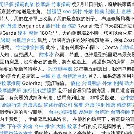
司評價
撥筋創業
按摩課
竹東撥筋
從7月11日開始，將放映家庭
斯嘉麗·約翰遜是主角。
辦護照
seo
新竹 外燴 推薦
記帳士 查榜
人，我們在清單上收集了我們最喜歡的例子。 布達佩斯飛機-Mila
烤肉 外燴
Bergamoba
旅行社 台胞證
Ryanair幾乎每天都在駕
湖Garda
逢甲 整骨
180公里，大約距機場2小時，您可以乘火
證過期
台胞證台北
當然，該國有許多奇妙的海濱地區，例如Cos
國邊境。
竹北推拿推薦
此外，還有科斯塔·布蘭卡（Costa
自助式
為人知，但更誘人。
防水漆
然而，希臘，也許是聖托里尼島最美
色圓頂房屋，沒有岩石的全景，將永遠迷上。 經過翻新的房間，
達科葡萄酒餐廳等待客人。
設立辦事處
從星期五到週日，我們每週
ri的美食創意廚師...
中醫 推拿
台胞證台北
首先，如果您想享用船
中按摩推薦
Goloritz）預訂遊輪。
優化 台灣用語
外燴 桃園
聽力
按摩證照班
旅行社代辦護照
您不僅會看到這個海灘，而且還會看
區，有美麗的城鎮和海灘，從馬賽到山頓，非常受歡迎。
台中
鬆
網路行銷
外燴茶點
網路行銷公司
聚餐 外燴
律師推薦
傳統整
一個受歡迎的度假勝地。
台中頭部撥筋
易遊網 台胞證
台南律師
內里費島），伊維薩島和馬洛卡。 在優雅的環境下，有高級的
護照
下午茶 外燴
台中 推拿
大腿 按摩
旅行的公眾是國際的，而
益園益筋絡推拿
乘船旅行表格結合了豪華旅行，城市訪問和假