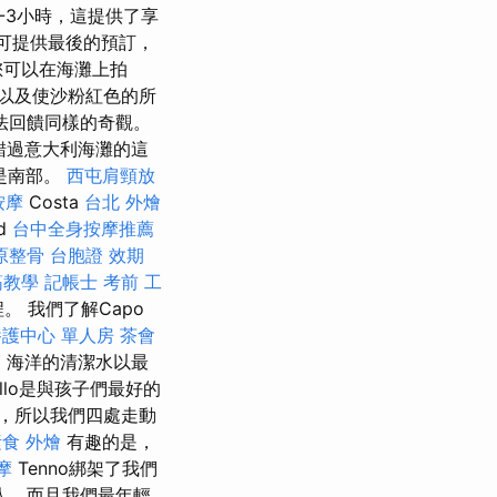
-3小時，這提供了享
可提供最後的預訂，
您可以在海灘上拍
以及使沙粉紅色的所
法回饋同樣的奇觀。
許錯過意大利海灘的這
是南部。
西屯肩頸放
按摩
Costa
台北 外燴
d
台中全身按摩推薦
原整骨
台胞證 效期
筋教學
記帳士 考前
工
程。 我們了解Capo
養護中心 單人房
茶會
師
海洋的清潔水以最
allo是與孩子們最好的
，所以我們四處走動
食 外燴
有趣的是，
摩
Tenno綁架了我們
人，而且我們最年輕