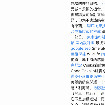
體驗的理想目標。
受城市景觀的機會
但建議提前預訂這些
照，但您不應該躺
有東西。
腳底按摩
台中筋膜放鬆推薦
儘
一部分。
東南旅行社
鬆
室內設計圖
最接近
google seo
Smer
整復學徒
Wildlife
肉
街道，地中海的感情
商登記
Csuka旅館
Coda Cavall
辦桌外燴推薦
記帳士
美麗的藍色閃耀，
意大利海灘。
辦護
（開車，航行），
它不是加爾達湖，而
的心，我們終於休息