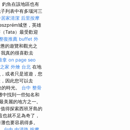
，釣魚在該地區也有
子列表中有多瑙河三
中居家清潔
后里按摩
szprém城堡，英雄
Tata）最受歡迎
整復推薦
buffet 外
憊的遊覽和觀光之
 我真的很喜歡去
推拿
on page seo
之家
外燴 台北
在地
，或者只是巡遊，您
，因此您可以去
快的時光。
台中 整骨
灘中找到一些知名和
最美麗的地方之一。
值得探索西班牙島的
，這也就不足為奇了，
海灘也要容易得多。
。
台中 中清路 按摩