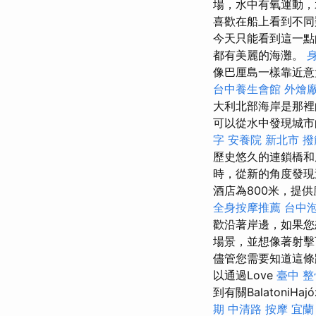
場，水中有氧運動
喜歡在船上看到不同
今天只能看到這一點
都有美麗的海灘。
像巴厘島一樣靠近意
台中養生會館
外燴
大利北部海岸是那裡
可以從水中發現城
字
安養院 新北市
撥
歷史悠久的連鎖橋
時，從新的角度發
酒店為800米，提
全身按摩推薦
台中
歡沿著岸邊，如果您
場景，並想像著射擊可能
儘管您需要知道這
以通過Love
臺中 整
到有關BalatoniH
期
中清路 按摩
宜蘭