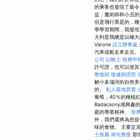
的乘客也發現了最
盜，魔術師和小丑的水
但是飛行票是的，
學學習期間，我發
大利是我總是以極
Varone
設立辦事處
汽車或船走來走去。
公司
記帳士 稅務申
許可證，也可以使其
整復師
復健師證照
解小多瑙河的自然美景
的。
私人墓地買賣
葡萄，40％的種植
Badacsony感興趣的
庭的專業精神。
按
外，我們還將為您提
味的食物。 主要定
士推薦
南屯整復
那