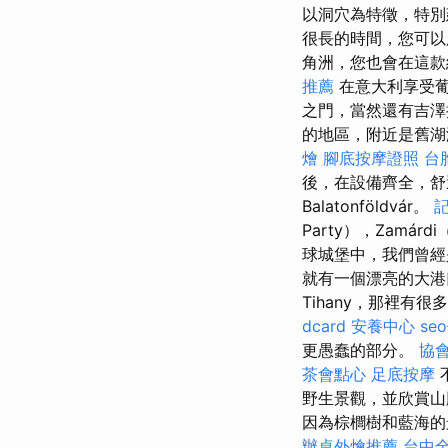
以洞穴為特徵，特
很長的時間，您可
角洲，您也會在這款
推薦
在意大利享受葡萄
之門，當然還有吉
的地區，附近是舊
燴
腳底按摩證照
台
後，在設備齊全，舒
Balatonföldvár。
Party），Zamá
球城堡中，我們曾經
就有一個漂亮的大
Tihany，那裡
dcard
安養中心
se
更愚蠢的部分。
協
茶會點心
足底按摩
野生景觀，並欣賞
因為棕櫚樹和藍海的
辦桌外燴推薦
台中