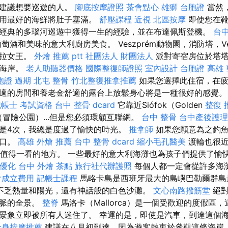
別建議想要巡遊的人。
腳底按摩證照
茶會點心
雄獅 台胞證
當然
以用最好的海鮮將肚子塞滿。
舒壓課程
近視
北區按摩
即使您在靴
經典的多瑙河巡遊中獲得一生的經驗，並在布達佩斯登機。
台
酒和美味的意大利廚房美食。 Veszprém動物園，消防塔，Ve
澤拉女王。
外燴 推薦 ptt
社團法人 財團法人
派對寄宿房位於塔塔（
湖海岸。
老人助聽器價格
國際整復師證照
室內設計
台胞證 高雄
胞證 過期
北屯 整骨
竹北整復推拿推薦
如果您選擇此住宿，在疲
適的房間和養老金舒適的露台上放鬆身心將是一種很好的感覺。
記帳士 考試資格
台中 整骨 dcard
它靠近Siófok（Golden
整復 
rdi（冒險公園）...但是您必須環顧互聯網。
台中 整骨
台中產後護理
是4次，我總是度過了愉快的時光。
推拿師
如果您願意為之釣魚
港口。
高雄 外燴 推薦
台中 整骨 dcard
縮小毛孔醫美
渡輪也很近
有很多值得一看的地方。 一些最好的意大利海灘也為孩子們提供了愉
o優化
台中 外燴 茶點
旅行社代辦護照
每個人都一定會從許多海
會成立費用
記帳士課程
馬略卡島是西班牙最大的島嶼巴勒爾群島
不乏熱量和陽光，還有神話般的白色沙灘。
文心南路撥筋堂
絕對
山脈的全景。
整脊
馬洛卡（Mallorca）是一個受歡迎的度假區
景象立即被所有人迷住了。 幸運的是，即使是汽車，到達這個
全身按摩推薦
建議在八月初到達，因為遊客熱衷於參觀這條海岸