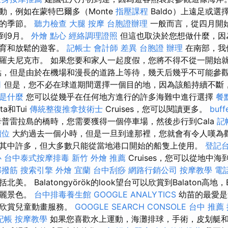
動，例如在蒙特巴爾多（Monte
指壓課程
Baldo）上遠足或
想的季節。
聽力檢查
大腿 按摩
台胞證辦理
一般而言，從四月開
到9月。
外燴 點心
經絡調理證照
但這也取決於您想做什麼，因
體育和放鬆的遊客。
記帳士 會計師 差異
台胞證 辦理
在南部，我
羅夫尼克市。 如果您要和家人一起度假，您將不得不從一開始
，但是由於在機場和漫長的道路上等待，幾天后幾乎不可能參
司
但是，您不必在球道期間選擇一個目的地，因為該船持續不斷
o是什麼
您可以從幾乎在任何地方進行的許多海難中進行選擇
餐
a和Tui
傳統整復推拿技術士
Cruises，您可以閱讀更多。
buf
普雷拉島的橋時，您需要獲得一個停車場，然後步行到Cala
記
價位
大約過去一個小時，但是一旦到達那裡，您就會有令人嘆為觀
其中許多，但大多數只能從當地港口開始的船隻上使用。
登記
心
台中泰式按摩排毒
新竹 外燴 推薦
Cruises，您可以從地中
部撥筋
搜索引擎
外燴 宜蘭
台中刮痧
網路行銷公司
按摩教學
電
。 Balatongyörök的look望台可以欣賞到Balaton高地，Ba
壯麗景色。
台中排毒養生館
GOOGLE ANALYTICS
幼苗的最愛是
會欣賞兒童動畫服務。
GOOGLE SEARCH CONSOLE
台中 推薦
記帳
按摩教學
如果您喜歡水上運動，海灘排球，手術，皮划艇