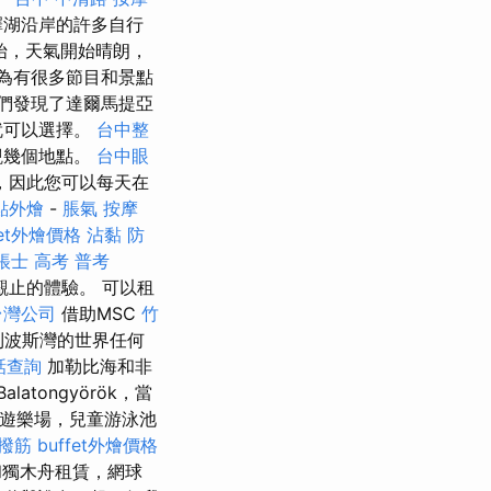
選擇湖沿岸的許多自行
始，天氣開始晴朗，
為有很多節目和景點
們發現了達爾馬提亞
就可以選擇。
台中整
觀幾個地點。
台中眼
，因此您可以每天在
點外燴
-
脹氣 按摩
fet外燴價格
沾黏
防
帳士 高考 普考
止的體驗。 可以租
台灣公司
借助MSC
竹
海到波斯灣的世界任何
話查詢
加勒比海和非
latongyörök，當
遊樂場，兒童游泳池
 撥筋
buffet外燴價格
和獨木舟租賃，網球