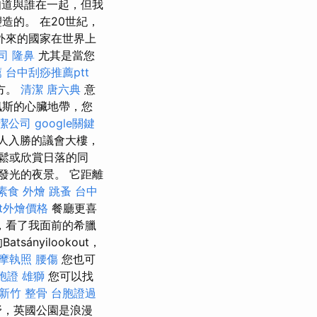
道與誰在一起，但我
造的。 在20世紀，
外來的國家在世界上
司
隆鼻
尤其是當您
薦
台中刮痧推薦ptt
方。
清潔
唐六典
意
佩斯的心臟地帶，您
潔公司
google關鍵
人入勝的議會大樓，
鬆或欣賞日落的同
發光的夜景。 它距離
素食 外燴
跳蚤
台中
fet外燴價格
餐廳更喜
，看了我面前的希臘
nyilookout，
摩執照
腰傷
您也可
胞證 雄獅
您可以找
新竹 整骨
台胞證過
視野，英國公園是浪漫