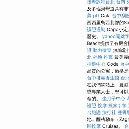
按摩課程台北
台南 外
及多瑙河彎道具有非
薦 ptt
Cala
台中刮痧
西西里島西北部的S
護照過期
Capo小
歷史。
yahoo關鍵
Beach提供了有
證
聽力檢查
無論您
北 外燴 推薦
最美麗
推廣中心
Coda
台
品質的公寓，價格
台中排毒養生館
台
在我們網站上，夏威
或專業人士，您可以
命的。
坐月子中心
證照
按摩
搜索引擎
台胞證 旅行社
整骨
地，薩格勒布（Zagr
區按摩
Cruises。
台