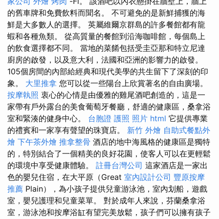
家公司
外燴 烤肉
-Fi。 該酒吧以內衣懸掛在牆壁上，牆上
的舊車牌和免費飲料而聞名。 不可避免的是新鮮捕獲的海
鮮是大多數人的選擇。 英屬維爾京群島的許多餐館都有龍
蝦和各種魚類。 從高質量的餐館到沿海咖啡館，每個島上
的飲食選擇都不同。 當地的菜餚包括受圭亞那和特立尼達
廚房的啟發，以及意大利，法國和亞洲的影響力的啟發。
105個房間的內部給經典和現代美學的共生留下了深刻的印
象。
大里推拿
您可以從一些陽台上欣賞著名的自由廣場。
按摩執照
衷心的心情是由優雅的雞尾酒吧創造的，這是一
家帶有戶外露台的美食葡萄牙餐廳，舒適的健康區，桑拿浴
室和緊湊的健身中心。
台胞證 護照 照片
html
它提供專業
的禮賓和一家享有聲望的珠寶店。
新竹 外燴
自助式餐點外
燴
下午茶外燴
推拿整骨
酒店的地中海風格的健康區是獨特
的，特別結合了一個精美的良好花園，使客人可以在更輕鬆
的環境中享受健康體驗。
註冊台灣公司
這家酒店是一家出
色的嬰兒住宿，在大平原（Great
室內設計公司
豐原按摩
推薦
Plain），為小孩子提供兒童游泳池，室內划船，遊戲
室，嬰兒護理和兒童菜單。 對於成年人來說，芬蘭桑拿浴
室，游泳池和按摩浴缸有望完美放鬆，孩子們可以擁有孩子