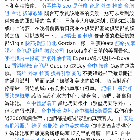
室和各種按摩。
南區整復
seo 是什麼
台北 外燴 推薦
台胞
證 台北
拔罐教學
陽台可欣賞該地區的美景，您可以看到設
備齊全的運動場的“島嶼”。 日落令人印象深刻，因此在海灘
或山上喝酒，在晚餐前觀看日落並在俱樂部基於俱樂部的娛
樂之後，可以放鬆一下。
記帳士 衝刺班
像苦澀的遊艇俱樂
部Virgin
臉部撥筋 竹北
Gordan一樣，香蕉Keets
筋絡按摩
課程
台胞證 辦理
搬家公司
Tortola享有日落的美麗景色。
哪裡找台中撥筋
辦桌外燴推薦
Expatus通常懸掛在Dove，
Le
香港轉機 台胞證
Cabanon或Cay
台中 按摩
Cay的道路
鎮。
高雄 外燴 推薦
搜尋引擎優化
不要錯過邦巴海灘棚裡
的滿月派對，裡面充滿了娛樂和美味的飲料。 酒店附近有
停靠站，附近的城市有公共汽車和出租車。
記帳士 稅務相
關法規概要
該酒店設有水療中心，健身房，酒吧，餐廳和
游泳池。
台中體態矯正
當地房間很小（別墅房間除外），
但它們很乾淨。
台中外燴
墓地
台中楓樹6街喬骨
我們有超
過7000萬個住宿，他們都是經過認證的真實客人。
什麼是
台胞證照片
雄獅 台胞證
台中美式整復
伯特堡酒店提供室
外游泳池和距離克魯斯船碼頭1.7公里的餐廳，距J.R.
台中