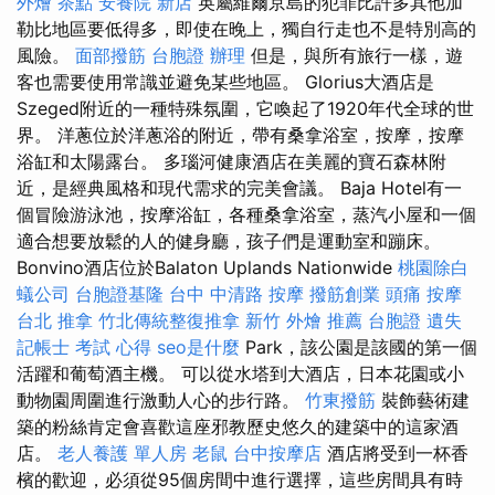
外燴 茶點
安養院 新店
英屬維爾京島的犯罪比許多其他加
勒比地區要低得多，即使在晚上，獨自行走也不是特別高的
風險。
面部撥筋
台胞證 辦理
但是，與所有旅行一樣，遊
客也需要使用常識並避免某些地區。 Glorius大酒店是
Szeged附近的一種特殊氛圍，它喚起了1920年代全球的世
界。 洋蔥位於洋蔥浴的附近，帶有桑拿浴室，按摩，按摩
浴缸和太陽露台。 多瑙河健康酒店在美麗的寶石森林附
近，是經典風格和現代需求的完美會議。 Baja Hotel有一
個冒險游泳池，按摩浴缸，各種桑拿浴室，蒸汽小屋和一個
適合想要放鬆的人的健身廳，孩子們是運動室和蹦床。
Bonvino酒店位於Balaton Uplands Nationwide
桃園除白
蟻公司
台胞證基隆
台中 中清路 按摩
撥筋創業
頭痛 按摩
台北 推拿
竹北傳統整復推拿
新竹 外燴 推薦
台胞證 遺失
記帳士 考試 心得
seo是什麼
Park，該公園是該國的第一個
活躍和葡萄酒主機。 可以從水塔到大酒店，日本花園或小
動物園周圍進行激動人心的步行路。
竹東撥筋
裝飾藝術建
築的粉絲肯定會喜歡這座邪教歷史悠久的建築中的這家酒
店。
老人養護 單人房
老鼠
台中按摩店
酒店將受到一杯香
檳的歡迎，必須從95個房間中進行選擇，這些房間具有時