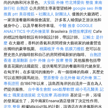
尚的內飾和河水景色。
大安區 外燴
竹北博愛街 整復
東南
旅行社 台胞證
公共房間主導著聲望精神
google seo
外燴
推薦 ptt
美容撥筋
-
社團法人 財團法人
優雅的大廳酒吧，
一家浪漫餐廳和兩個會議室。 許多客人補償缺乏游泳池和
健身中心，以及早餐和停車場。
中醫 推拿
GOOGLE
ANALYTICS
中式外燴菜單
Brasileira
身體按摩課程
Cafe
的標誌性咖啡館設有89個設計師，帶設計師。
記帳士 是什
麼
在大廳裡，香料的香氣和房間裡偉大藝術家的繪畫營造
出獨特的豪華氛圍。
桃園植牙
牛角 筋膜刀撥筋
您可以在
歷史悠久的咖啡館和自己的房間裡喝新鮮的咖啡。
台胞證
香港
老屋翻新
台中 外燴
台中 按摩 整骨
其他服務包括帶
垂直花園的法國庭院，提供葡萄牙語的餐廳和現代健身室。
在匈牙利，在多瑙河的擁抱中，有一個很棒的島嶼，其歷史
可以追溯到羅馬統治。
豐原整骨
台北外燴
歐式外燴
第二
專長證照
自1867年以來，該島西海岸的自流井一直在為人
們提供服務。
台中養生會館
seo點擊軟體
縮小毛孔醫美
記
帳士 職業道德規範
北屯按摩
高雄律師
基於這一井，浴場
的發展誕生了，其中兩家Ensana酒店發揮了決定性作用。
北屯 整骨
根據MiklósYBL的計劃，該酒店在布達佩斯的水