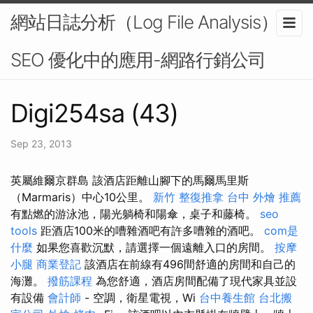
網站日誌分析（Log File Analysis）在
SEO 優化中的應用-網路行銷公司
Digi254sa (43)
Sep 23, 2013
英屬維爾京群島 該酒店距離山腳下的馬爾馬里斯
（Marmaris）中心10公里。
新竹 整復推拿
台中 外燴 推薦
有點燃的游泳池，陽光躺椅和陽傘，桌子和藤椅。
seo
tools
距酒店100米的嘈雜酒吧有許多嘈雜的酒吧。
com是
什麼
如果您喜歡沉默，請選擇一個遠離入口的房間。
按摩
小腿
商業登記
該酒店在前線有496間舒適的房間和自己的
海灘。
撥筋課程
為您舒適，酒店房間配備了現代家具並設
有設備
會計師
- 空調，衛星電視，Wi
台中養生館
台北搬