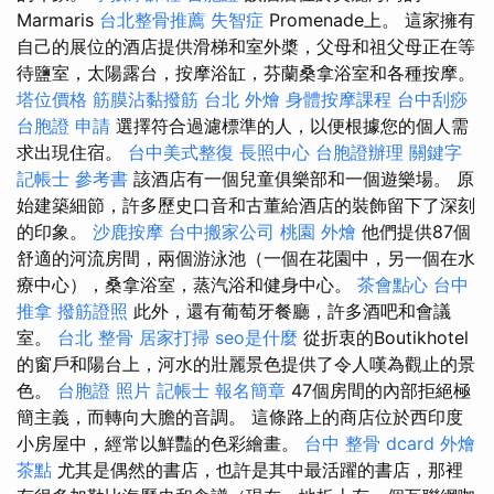
Marmaris
台北整骨推薦
失智症
Promenade上。 這家擁有
自己的展位的酒店提供滑梯和室外槳，父母和祖父母正在等
待鹽室，太陽露台，按摩浴缸，芬蘭桑拿浴室和各種按摩。
塔位價格
筋膜沾黏撥筋
台北 外燴
身體按摩課程
台中刮痧
台胞證 申請
選擇符合過濾標準的人，以便根據您的個人需
求出現住宿。
台中美式整復
長照中心
台胞證辦理
關鍵字
記帳士 參考書
該酒店有一個兒童俱樂部和一個遊樂場。 原
始建築細節，許多歷史口音和古董給酒店的裝飾留下了深刻
的印象。
沙鹿按摩
台中搬家公司
桃園 外燴
他們提供87個
舒適的河流房間，兩個游泳池（一個在花園中，另一個在水
療中心），桑拿浴室，蒸汽浴和健身中心。
茶會點心
台中
推拿
撥筋證照
此外，還有葡萄牙餐廳，許多酒吧和會議
室。
台北 整骨
居家打掃
seo是什麼
從折衷的Boutikhotel
的窗戶和陽台上，河水的壯麗景色提供了令人嘆為觀止的景
色。
台胞證 照片
記帳士 報名簡章
47個房間的內部拒絕極
簡主義，而轉向大膽的音調。 這條路上的商店位於西印度
小房屋中，經常以鮮豔的色彩繪畫。
台中 整骨 dcard
外燴
茶點
尤其是偶然的書店，也許是其中最活躍的書店，那裡