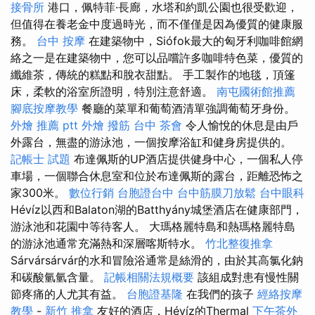
接骨所
港口，佩特菲·長廊，水塔和約凱公園也很受歡迎，
但值得在養老金中度過時光，而不僅僅是因為優質的健康服
務。
台中 按摩
在建築物中，Siófok最大的匈牙利咖啡館網
絡之一是在建築物中，您可以品嚐許多咖啡特色菜，優質的
纖維茶，傳統的糕點和脫衣甜點。 手工製作的地毯，頂篷
床，柔軟的浴室所證明，特別注意舒適。
南屯國術館推薦
腳底按摩教學
餐廳的菜單和葡萄酒清單強調葡萄牙身份。
外燴 推薦 ptt
外燴
撥筋 台中
茶會
令人愉悅的休息是由戶
外露台，無盡的游泳池，一個按摩浴缸和健身房提供的。
記帳士 試題
布達佩斯的UP酒店提供健身中心，一個私人停
車場，一個聯合休息室和位於布達佩斯的露台，距離恐怖之
家300米。
數位行銷
台胞證台中
台中筋膜刀放鬆
台中眼科
Hévíz以西和Balaton湖的Batthyány城堡酒店在健康部門，
游泳池和花園中等待客人。 大瑪格麗特島和熱瑪格麗特島
的游泳池通常充滿熱和深層喀斯特水。
竹北整復推拿
Sárvársárvár的水和冒險浴通常是絲滑的，由於其高氯化鈉
和碳酸氫氫含量。
記帳相關法規概要
該組成對患有慢性關
節疼痛的人尤其有益。
台胞證基隆
在我們的孩子
經絡按摩
教學
-
新竹 推拿
友好的酒店，Hévíz的Thermal
下午茶外