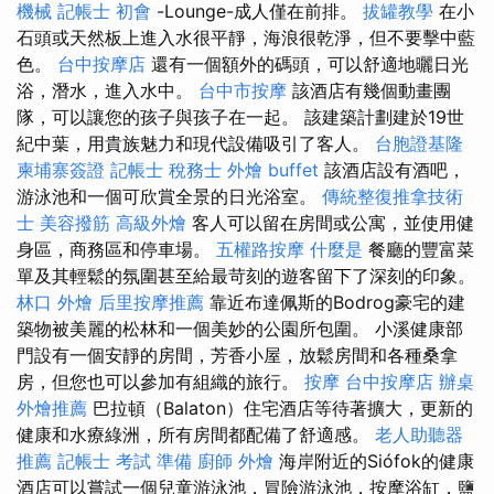
機械
記帳士 初會
-Lounge-成人僅在前排。
拔罐教學
在小
石頭或天然板上進入水很平靜，海浪很乾淨，但不要擊中藍
色。
台中按摩店
還有一個額外的碼頭，可以舒適地曬日光
浴，潛水，進入水中。
台中市按摩
該酒店有幾個動畫團
隊，可以讓您的孩子與孩子在一起。 該建築計劃建於19世
紀中葉，用貴族魅力和現代設備吸引了客人。
台胞證基隆
柬埔寨簽證
記帳士 稅務士
外燴 buffet
該酒店設有酒吧，
游泳池和一個可欣賞全景的日光浴室。
傳統整復推拿技術
士
美容撥筋
高級外燴
客人可以留在房間或公寓，並使用健
身區，商務區和停車場。
五權路按摩
什麼是
餐廳的豐富菜
單及其輕鬆的氛圍甚至給最苛刻的遊客留下了深刻的印象。
林口 外燴
后里按摩推薦
靠近布達佩斯的Bodrog豪宅的建
築物被美麗的松林和一個美妙的公園所包圍。 小溪健康部
門設有一個安靜的房間，芳香小屋，放鬆房間和各種桑拿
房，但您也可以參加有組織的旅行。
按摩
台中按摩店
辦桌
外燴推薦
巴拉頓（Balaton）住宅酒店等待著擴大，更新的
健康和水療綠洲，所有房間都配備了舒適感。
老人助聽器
推薦
記帳士 考試 準備
廚師 外燴
海岸附近的Siófok的健康
酒店可以嘗試一個兒童游泳池，冒險游泳池，按摩浴缸，鹽