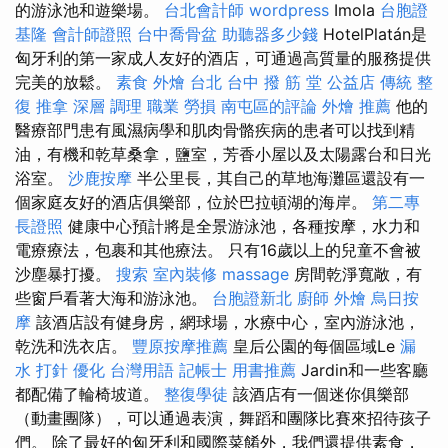
的游泳池和遊樂場。
台北會計師
wordpress
Imola
台胞證
基隆
會計師證照
台中喬骨盆
助聽器多少錢
HotelPlatán是
匈牙利的第一家成人友好的酒店，可通過高質量的服務提供
完美的放鬆。
素食 外燴 台北
台中 撥 筋 堂 公益店 傳統 整
復 推拿 深層 調理 職業 勞損 南屯區的評論
外燴 推薦
他的
醫療部門患有風濕病學和肌肉骨骼疾病的患者可以找到精
油，有機和乾草桑拿，鹽室，芳香小屋以及太陽露台和日光
浴室。
沙鹿按摩
半公里長，其自己的草地海灘區還設有一
個家庭友好的酒店俱樂部，位於巴拉頓湖的海岸。
第二專
長證照
健康中心預計將是全景游泳池，各種按摩，水力和
電療療法，包裹和其他療法。 只有16歲以上的兒童不會被
沙塵暴打擾。
搜索
室內裝修
massage
房間乾淨寬敞，有
些窗戶看著大海和游泳池。
台胞證新北
廚師 外燴
烏日按
摩
該酒店設有健身房，網球場，水療中心，室內游泳池，
乾洗和洗衣店。
豐原按摩推薦
皇后公園的每個區域Le
漏
水 打針
優化 台灣用語
記帳士 用書推薦
Jardin和一些客廳
都配備了輪椅坡道。
整復學徒
該酒店有一個迷你俱樂部
（動畫團隊），可以通過表演，舞蹈和團隊比賽來招待孩子
們。 除了最好的匈牙利和國際菜餚外，我們還提供素食，