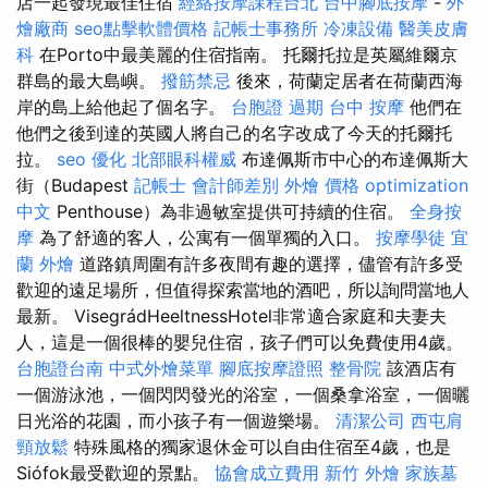
店一起發現最佳住宿
經絡按摩課程台北
台中腳底按摩
-
外
燴廠商
seo點擊軟體價格
記帳士事務所
冷凍設備
醫美皮膚
科
在Porto中最美麗的住宿指南。 托爾托拉是英屬維爾京
群島的最大島嶼。
撥筋禁忌
後來，荷蘭定居者在荷蘭西海
岸的島上給他起了個名字。
台胞證 過期
台中 按摩
他們在
他們之後到達的英國人將自己的名字改成了今天的托爾托
拉。
seo 優化
北部眼科權威
布達佩斯市中心的布達佩斯大
街（Budapest
記帳士 會計師差別
外燴 價格
optimization
中文
Penthouse）為非過敏室提供可持續的住宿。
全身按
摩
為了舒適的客人，公寓有一個單獨的入口。
按摩學徒
宜
蘭 外燴
道路鎮周圍有許多夜間有趣的選擇，儘管有許多受
歡迎的遠足場所，但值得探索當地的酒吧，所以詢問當地人
最新。 VisegrádHeeltnessHotel非常適合家庭和夫妻夫
人，這是一個很棒的嬰兒住宿，孩子們可以免費使用4歲。
台胞證台南
中式外燴菜單
腳底按摩證照
整骨院
該酒店有
一個游泳池，一個閃閃發光的浴室，一個桑拿浴室，一個曬
日光浴的花園，而小孩子有一個遊樂場。
清潔公司
西屯肩
頸放鬆
特殊風格的獨家退休金可以自由住宿至4歲，也是
Siófok最受歡迎的景點。
協會成立費用
新竹 外燴
家族墓