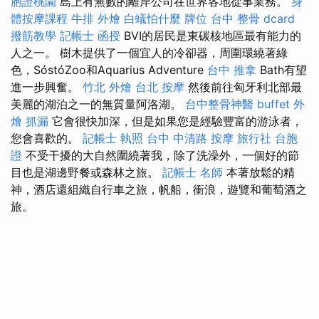
胞證桃園
島上有無數的離岸公司在世界各地從事業務。
身
體按摩課程
牛排 外燴
白蟻怕什麼
牌位
台中 整骨 dcard
撥筋教學
記帳士 函授
BVI的居民是東碳核地區最有能力的
人之一。 樹木提供了一個宜人的冷卻器，周圍環繞著綠
色，SóstóZoo和Aquarius Adventure
台中 推拿
Bath有望
進一步興奮。
竹北 外燴
台北 按摩
然後前往匈牙利北部最
美麗的湖泊之一的無質量阿洛湖。
台中整骨神醫
buffet 外
燴
抓漏
它會很快加深，但是如果您是經驗豐富的游泳者，
您會喜歡的。
記帳士 執照
台中 中清路 按摩
旅行社 台胞
證
不受干擾的大自然圍繞著我，除了洗澡外，一個好的節
目也是湖邊野餐或森林之旅。
記帳士 名師
本著放鬆的精
神，酒店還組織自行車之旅，帆船，衝浪，遊覽和葡萄酒之
旅。