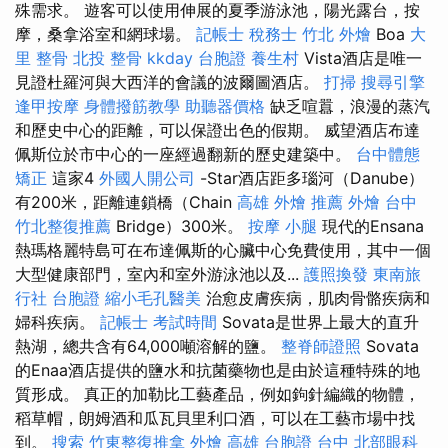
殊需求。 遊客可以使用伸展的夏季游泳池，陽光露台，按
摩，桑拿浴室和網球場。
記帳士 稅務士
竹北 外燴
Boa
大
里 整骨
北投 整骨
kkday 台胞證
養生村
Vista酒店是唯一
見證杜羅河與大西洋的會議的波爾圖酒店。
打掃
搜尋引擎
逢甲按摩
身體撥筋教學
助聽器價格
缺乏喧囂，浪漫的蒸汽
和歷史中心的距離，可以保證出色的假期。 威望酒店布達
佩斯位於市中心的一座經過翻新的歷史建築中。
台中體態
矯正
這家4
外國人開公司
-Star酒店距多瑙河（Danube）
有200米，距離連鎖橋（Chain
高雄 外燴 推薦
外燴 台中
竹北整復推薦
Bridge）300米。
按摩 小腿
現代的Ensana
熱瑪格麗特島可在布達佩斯的心臟中心免費使用，其中一個
大型健康部門，室內和室外游泳池以及...
護照換發
東南旅
行社 台胞證
縮小毛孔醫美
治愈皮膚疾病，肌肉骨骼疾病和
婦科疾病。
記帳士 考試時間
Sovata是世界上最大的直升
熱湖，總共含有64,000噸溶解的鹽。
整脊師證照
Sovata
的Enaa酒店提供的鹽水和抗菌藥物也是由於這種特殊的地
質形成。 真正的加勒比工藝產品，例如鉤針編織的物體，
稻草帽，朗姆酒和瓜瓦貝里利口酒，可以在工藝市場中找
到。
搜索
竹東整復推拿
外燴 高雄
台胞證 台中
北部眼科