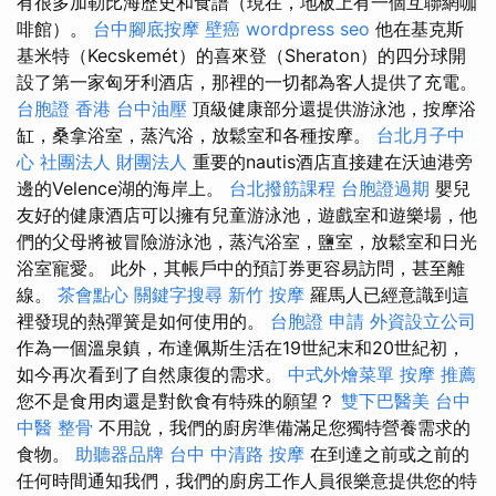
有很多加勒比海歷史和食譜（現在，地板上有一個互聯網咖
啡館）。
台中腳底按摩
壁癌
wordpress seo
他在基克斯
基米特（Kecskemét）的喜來登（Sheraton）的四分球開
設了第一家匈牙利酒店，那裡的一切都為客人提供了充電。
台胞證 香港
台中油壓
頂級健康部分還提供游泳池，按摩浴
缸，桑拿浴室，蒸汽浴，放鬆室和各種按摩。
台北月子中
心
社團法人 財團法人
重要的nautis酒店直接建在沃迪港旁
邊的Velence湖的海岸上。
台北撥筋課程
台胞證過期
嬰兒
友好的健康酒店可以擁有兒童游泳池，遊戲室和遊樂場，他
們的父母將被冒險游泳池，蒸汽浴室，鹽室，放鬆室和日光
浴室寵愛。 此外，其帳戶中的預訂券更容易訪問，甚至離
線。
茶會點心
關鍵字搜尋
新竹 按摩
羅馬人已經意識到這
裡發現的熱彈簧是如何使用的。
台胞證 申請
外資設立公司
作為一個溫泉鎮，布達佩斯生活在19世紀末和20世紀初，
如今再次看到了自然康復的需求。
中式外燴菜單
按摩 推薦
您不是食用肉還是對飲食有特殊的願望？
雙下巴醫美
台中
中醫 整骨
不用說，我們的廚房準備滿足您獨特營養需求的
食物。
助聽器品牌
台中 中清路 按摩
在到達之前或之前的
任何時間通知我們，我們的廚房工作人員很樂意提供您的特