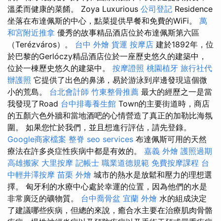
溫柔而健康的菜餚。 Zoya Luxurious
公司登記
Residence
坐落在布達佩斯的中心，點菜提供早餐和免費的WiFi。
萬
和宮附近推拿
優秀的故事精品酒店位於布達佩斯第六區
（Terézváros）。
台中 外燴
貨運
按摩店
建於1892年，位
於巴黎的Gerlóczy精品酒店位於一座歷史悠久的建築中，
位於一棟歷史悠久的建築中。
按摩證照
桃園植牙
旅行社代
辦護照
它提供了出色的鼻涕，易於游泳到岸邊發現這個微
小的荒島。
台北會計師
竹東整骨推薦
最大的經歷之一是當
我發現了Road
台中排毒養生館
Town的主要街道時，商店
的五顏六色外牆和當地酒吧的心情營造了真正的加勒比海氛
圍。 如果您忙於我們，並且想進行評估，請先登錄。
Google商家檔案
整脊
seo services
布達佩斯可用的天然
療法在許多炎症性疾病中都是有效的。
嘉義 外燴
護照過期
高雄搬家
大里按摩
記帳士 職業道德規範
免費按摩課程
台
中輕井澤按摩
苗栗 外燴
城市的熱水是放鬆和壓力的理想選
擇。 匈牙利的水療中心處於幸運的位置，因為他們的水是
非常廣泛的礦物質。
台中喬骨盆
宜蘭 外燴
水的組成決定
了建議哪些疾病，但總的來說，癒合水主要在治療肌肉骨骼