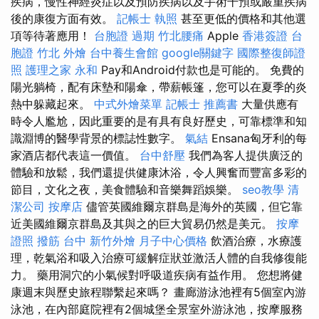
疾病，慢性神經炎症以及預防疾病以及手術干預或嚴重疾病
後的康復方面有效。
記帳士 執照
甚至更低的價格和其他選
項等待著應用！
台胞證 過期
竹北腰痛
Apple
香港簽證 台
胞證
竹北 外燴
台中養生會館
google關鍵字
國際整復師證
照
護理之家 永和
Pay和Android付款也是可能的。 免費的
陽光躺椅，配有床墊和陽傘，帶薪帳篷，您可以在夏季的炎
熱中躲藏起來。
中式外燴菜單
記帳士 推薦書
大量供應有
時令人尷尬，因此重要的是有具有良好歷史，可靠標準和知
識淵博的醫學背景的標誌性數字。
氣結
Ensana匈牙利的每
家酒店都代表這一價值。
台中舒壓
我們為客人提供廣泛的
體驗和放鬆，我們還提供健康沐浴，令人興奮而豐富多彩的
節目，文化之夜，美食體驗和音樂舞蹈娛樂。
seo教學
清
潔公司
按摩店
儘管英國維爾京群島是海外的英國，但它靠
近美國維爾京群島及其與之的巨大貿易仍然是美元。
按摩
證照
撥筋 台中
新竹外燴
月子中心價格
飲酒治療，水療護
理，乾氣浴和吸入治療可緩解症狀並激活人體的自我修復能
力。 藥用洞穴的小氣候對呼吸道疾病有益作用。 您想將健
康週末與歷史旅程聯繫起來嗎？ 畫廊游泳池裡有5個室內游
泳池，在內部庭院裡有2個城堡全景室外游泳池，按摩服務