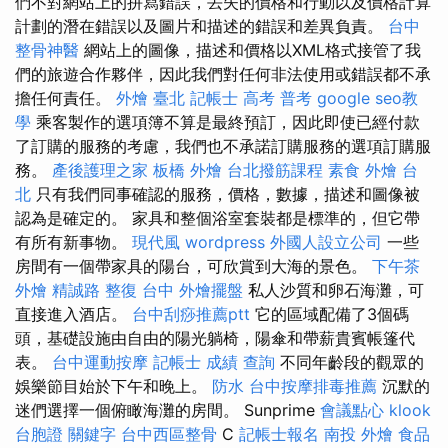
們不對網站上的拼寫錯誤，丟失的價格和行動以及價格計算
計劃的潛在錯誤以及圖片和描述的錯誤和差異負責。
台中
整骨神醫
網站上的圖像，描述和價格以XML格式接管了我
們的旅遊合作夥伴，因此我們對任何非法使用或錯誤都不承
擔任何責任。
外燴 臺北
記帳士 高考 普考
google seo教
學
乘客製作的選項簿不算是最終預訂，因此即使已經付款
了訂購的服務的考慮，我們也不承諾訂購服務的選項訂購服
務。
產後護理之家
板橋 外燴
台北撥筋課程
素食 外燴 台
北
只有我們同事確認的服務，價格，數據，描述和圖像被
認為是確定的。 家具和整個浴室套裝都是標準的，但它帶
有所有新事物。
現代風
wordpress
外國人設立公司
一些
房間有一個帶家具的陽台，可欣賞到大海的景色。
下午茶
外燴
精誠路 整復 台中
外燴擺盤
私人沙質和卵石海灘，可
直接進入酒店。
台中刮痧推薦ptt
它的區域配備了3個碼
頭，基礎設施由自由的陽光躺椅，陽傘和帶薪貴賓帳篷代
表。
台中運動按摩
記帳士 成績 查詢
不同年齡段的觀眾的
娛樂節目始於下午和晚上。
防水
台中按摩排毒推薦
沉默的
迷們選擇一個俯瞰海灘的房間。 Sunprime
會議點心
klook
台胞證
關鍵字
台中西區整骨
C
記帳士報名
南投 外燴
食品