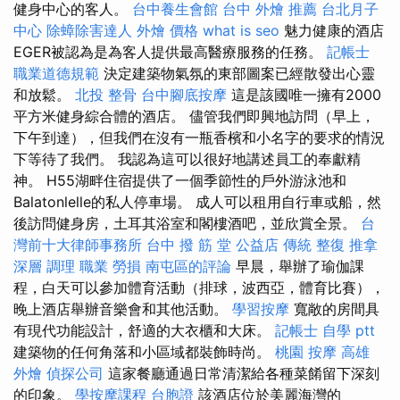
健身中心的客人。
台中養生會館
台中 外燴 推薦
台北月子
中心
除蟑除害達人
外燴 價格
what is seo
魅力健康的酒店
EGER被認為是為客人提供最高醫療服務的任務。
記帳士
職業道德規範
決定建築物氣氛的東部圖案已經散發出心靈
和放鬆。
北投 整骨
台中腳底按摩
這是該國唯一擁有2000
平方米健身綜合體的酒店。 儘管我們即興地訪問（早上，
下午到達），但我們在沒有一瓶香檳和小名字的要求的情況
下等待了我們。 我認為這可以很好地講述員工的奉獻精
神。 H55湖畔住宿提供了一個季節性的戶外游泳池和
Balatonlelle的私人停車場。 成人可以租用自行車或船，然
後訪問健身房，土耳其浴室和閣樓酒吧，並欣賞全景。
台
灣前十大律師事務所
台中 撥 筋 堂 公益店 傳統 整復 推拿
深層 調理 職業 勞損 南屯區的評論
早晨，舉辦了瑜伽課
程，白天可以參加體育活動（排球，波西亞，體育比賽），
晚上酒店舉辦音樂會和其他活動。
學習按摩
寬敞的房間具
有現代功能設計，舒適的大衣櫃和大床。
記帳士 自學 ptt
建築物的任何角落和小區域都裝飾時尚。
桃園 按摩
高雄
外燴
偵探公司
這家餐廳通過日常清潔給各種菜餚留下深刻
的印象。
學按摩課程
台胞證
該酒店位於美麗海灣的