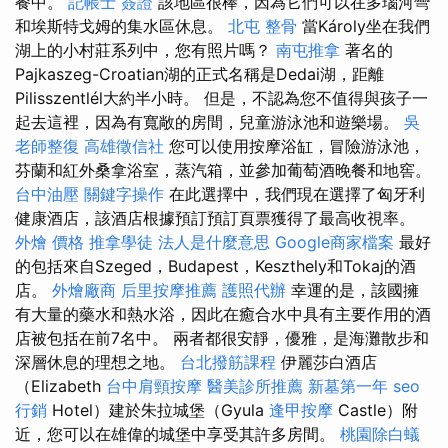
餐中。
記帳士 簽證
該地區很棒，因為它們可以在多瑙河彎
和埃斯特戈姆的集水區休息。
北屯 整骨
當Károly坐在我們
湖上的小村莊系列中，您有照片嗎？
南屯推拿
著名的
Pajkaszeg-Croatian湖的正式名稱是Dedai湖，距離
Pilisszentlél大約半小時。 但是，不認為您不值得與孩子一
起去這裡，因為有寬敞的房間，兒童游泳池和遊樂場。
吳
老師整復
高雄徵信社
您可以使用按摩浴缸，冒險游泳池，
芬蘭和紅外桑拿浴室，蒸汽箱，並參加葡萄酒晚餐和地窖。
台中油壓
關鍵字操作
在此選擇中，我們現在選擇了匈牙利
健康酒店，該酒店根據預訂預訂頁票獲得了最高收視率。
外燴 價格
推拿學徒
法人是什麼意思
Google商家檔案
最好
的包括來自Szeged，Budapest，Keszthely和Tokaj的酒
店。
外燴廠商
后里按摩推薦
護照代辦
幸運的是，該國擁
有大量的藥水和熱水浴，因此在癒合水中具有主要作用的酒
店被包括在前7名中。 兩者都很安靜，優雅，是海灘散步和
深層休息的理想之地。
台北撥筋課程
伊麗莎白酒店
（Elizabeth
台中肩頸按摩
醫美診所推薦
新墓第一年
seo
行銷
Hotel）建於朱拉城堡（Gyula
逢甲按摩
Castle）附
近，您可以在雄偉的城堡中享受其許多房間。
桃園除白蟻