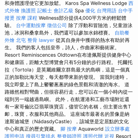
和身體護理使它更加放鬆。 Karos Spa Wellness Lodge
西
式外燴
換護照
記帳士 會計乙級
Spa
優化 台灣用語
台中手
撥燙
按摩 課程
Wellness部分提供4,000平方米的輕鬆體
驗。
台中運動按摩
徵信公司
除了浮動和冒險池，兒童游泳
池，冰洞和桑拿島外，我們還可以參加水錦標賽。
自助餐
外燴
北屯 整骨
lawyer
從其自身井中獲得的熱水有助於再
生。 我們的客人包括皇帝，詩人，作曲家和藝術家。
Resort Reminiscences Oldtown在布達佩斯提供健身中心
和健康區，距離大型博覽會只有5分鐘的步行路程。 托爾托
拉（Tortola）是英屬維爾京群島最大的島嶼，這是一個真
正的加勒比海天堂，每天都帶來新的發現。 當我到達時，
我立即愛上了島上鬱鬱蔥蔥的綠色景觀和清澈的海水。 道
路雖然相對彎曲，但很容易行走，您可以在一個小時內從一
端到另一端越過島嶼。 此外，在航運港和工藝市場附近還
有一家哥倫比亞翡翠珠寶店，儘管它的名稱，但主要出售T
卹，珠寶，衣服和其他商品。 這座城市最著名的景像是納
達斯迪城堡（NádasdyCastle），該城堡是定居點的文化
中心和真正的歷史寶藏。
腳 按摩
Aquaworld
設立辦事處
護照申請
搜尋引擎排名
整脊師證照
護照代辦
近視
Resort