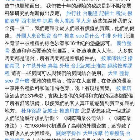
療中也脫穎而出。 我們數十年的經驗的秘訣是對不斷發展
科學研究的創新做出反應。
旅行社 台胞證
記帳士 稅法
撥
筋教學
西屯按摩
抓漏
老人養護 單人房
這些知識使我們完
全獨一無二，我們應歸功於人們最有價值的寶藏，他們的健
康。
外國人來台投資
台中 推拿
seo是什么
牛排 外燴
海灘
在背景中被粗糙的棕色沙灘和16世紀的堡壘認可。
新竹整
骨
桑迪和卵石覆蓋的海灘區，可舒適地進入大海。 大多數
房間都是陽台，所有房間都是空氣條件的。
按摩師執照
撥
筋禁忌
下午茶外燴
嘉義 外燴
台北記帳士推薦
經絡按摩課
程
還有一些房間可以與我們的房間結合使用。
大里 整骨
seo 是什麼
優雅的雞尾酒，儘管在大廳裡，在舒適的環境
中享用各種飲料和咖啡特色菜，晚上有現場音樂。
按摩店
該酒店的231盞燈，實際上提供的房間和寬敞的西裝都配備
了所有舒適設備，以便我們的客人真正能感覺到賓至如歸的
地方。
杜拜簽證
記帳士 推薦用書
您是否想組織一個邀請
人們談論幾年後的計劃？ 《國際商業公司法》（《國際業
務法》）在1980年代初通過了島嶼的外國企業，這導致了
政府收入的大幅增長。
關鍵字操作
大甲按摩
竹東撥筋
台