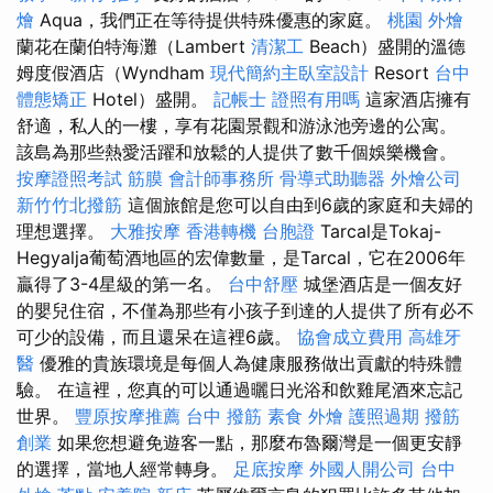
燴
Aqua，我們正在等待提供特殊優惠的家庭。
桃園 外燴
蘭花在蘭伯特海灘（Lambert
清潔工
Beach）盛開的溫德
姆度假酒店（Wyndham
現代簡約主臥室設計
Resort
台中
體態矯正
Hotel）盛開。
記帳士 證照有用嗎
這家酒店擁有
舒適，私人的一樓，享有花園景觀和游泳池旁邊的公寓。
該島為那些熱愛活躍和放鬆的人提供了數千個娛樂機會。
按摩證照考試
筋膜
會計師事務所
骨導式助聽器
外燴公司
新竹竹北撥筋
這個旅館是您可以自由到6歲的家庭和夫婦的
理想選擇。
大雅按摩
香港轉機 台胞證
Tarcal是Tokaj-
Hegyalja葡萄酒地區的宏偉數量，是Tarcal，它在2006年
贏得了3-4星級的第一名。
台中舒壓
城堡酒店是一個友好
的嬰兒住宿，不僅為那些有小孩子到達的人提供了所有必不
可少的設備，而且還呆在這裡6歲。
協會成立費用
高雄牙
醫
優雅的貴族環境是每個人為健康服務做出貢獻的特殊體
驗。 在這裡，您真的可以通過曬日光浴和飲雞尾酒來忘記
世界。
豐原按摩推薦
台中 撥筋
素食 外燴
護照過期
撥筋
創業
如果您想避免遊客一點，那麼布魯爾灣是一個更安靜
的選擇，當地人經常轉身。
足底按摩
外國人開公司
台中