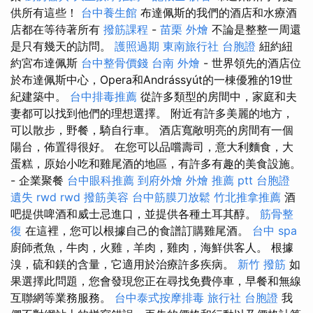
供所有這些！
台中養生館
布達佩斯的我們的酒店和水療酒
店都在等待著所有
撥筋課程
-
苗栗 外燴
不論是整整一周還
是只有幾天的訪問。
護照過期
東南旅行社 台胞證
紐約紐
約宮布達佩斯
台中整骨價錢
台南 外燴
- 世界領先的酒店位
於布達佩斯中心，Opera和Andrássyút的一棟優雅的19世
紀建築中。
台中排毒推薦
從許多類型的房間中，家庭和夫
妻都可以找到他們的理想選擇。 附近有許多美麗的地方，
可以散步，野餐，騎自行車。 酒店寬敞明亮的房間有一個
陽台，佈置得很好。 在您可以品嚐壽司，意大利麵食，大
蛋糕，原始小吃和雞尾酒的地區，有許多有趣的美食設施。
- 企業聚餐
台中眼科推薦
到府外燴
外燴 推薦 ptt
台胞證
遺失
rwd
rwd
撥筋美容
台中筋膜刀放鬆
竹北推拿推薦
酒
吧提供啤酒和威士忌進口，並提供各種土耳其醇。
筋骨整
復
在這裡，您可以根據自己的食譜訂購雞尾酒。
台中 spa
廚師煮魚，牛肉，火雞，羊肉，雞肉，海鮮供客人。 根據
溴，硫和鎂的含量，它適用於治療許多疾病。
新竹 撥筋
如
果選擇此問題，您會發現您正在尋找免費停車，早餐和無線
互聯網等業務服務。
台中泰式按摩排毒
旅行社 台胞證
我