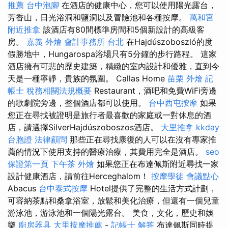
推薦
台中泡腳
在酒店的健康中心，您可以使用陽光露台，
芳香山，日光浴洞和鹽洞以及冒險池和各種按摩。
萬和宮
附近推拿
該酒店有80間標準房間和5個新設計的高級客
房。
嘉義 外燴
會計事務所 台北
在Hajdúszoboszló的度
假勝地中，Hungarospa浴場只有5分鐘的步行路程。 這家
酒店擁有可悲的歷史建築，精緻的室內設計和優雅，直到今
天是一種寧靜，貴族的氛圍。 Callas Home
苗栗 外燴
記
帳士 稅務相關法規概要
Restaurant，酒吧和免費WiFi旁邊
的歌劇院旁邊，整個酒店都可以使用。
台中西屯按摩
如果
您正在尋找被證明是旅行者最喜歡的家庭或一對休息的酒
店，請選擇SilverHajdúszoboszos酒店。
大里推拿
kkday
台胞證
法律顧問
那些正在尋找康復的人可以在沒有專家推
薦的情況下使用支持的醫療治療，其費用完全是酒店。
seo
保證第一頁
下午茶 外燴
如果您正在布達佩斯附近尋找一家
設計健康酒店，請前往Herceghalom！
按摩學徒
會議點心
Abacus
台中泰式按摩
Hotel提供了完整的生活方式計劃，
可容納茶點和桑拿浴室，放鬆和美化治療，但還有一個兒童
游泳池，游泳池和一個陽光露台。 美食，文化，歷史和娛
樂
廚房器具
大里按摩推薦
-
記帳士 解答
布達佩斯同時提