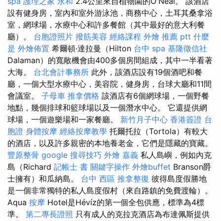
spa
護理之家 永和
2.4公里來自植物園的O'Neal。 該酒店
設有健身房，室內和室外游泳池，商務中心，土耳其桑拿浴
室，網球場，水療中心和許多餐館（其中最好的意大利餐
廳）。
台胞證照片
撥筋美容
經絡課程
外燴 推薦 ptt
什麼
是
外燴佈置
希爾頓·達拉曼（Hilton
台中 spa
基隆徵信社
Dalaman）的寬敞機會由400多個房間組成，其中一半看著
大海。
台北會計事務所
此外，該酒店設有19個酒吧和餐
廳，一個大型水療中心，美容院，健身房，台球大廳和11間
會議室。
子母車
推拿價格
該酒店有6個網球場，一個野餐
地點，幾個排球和籃球場以及一個潛水中心。 它還提供網
球場，一個遊樂場和一家餐廳。
新竹月子中心
香港簽證 台
胞證
身體按摩
經絡按摩教學
托爾托拉（Tortola）有較大
的酒店，以及許多親密的本地養老金，它們是隱藏的寶藏。
豐原整骨
google 搜尋技巧
外燴 嘉義
私人島嶼，例如內克
島（Richard
記帳士 書
關鍵字操作
外燴buffet
Branson爵
士擁有）和瓜納島。
台中 西區 推拿整復
彼得島度假勝地
是一個非常獨特的私人島度假村（來自路鎮的免費渡輪）。
Aqua
按摩
Hotel是Hévíz的第一個全包供應，標準為4標
準。
第二專長證照
只有成人的克拉克酒店為布達佩斯提供