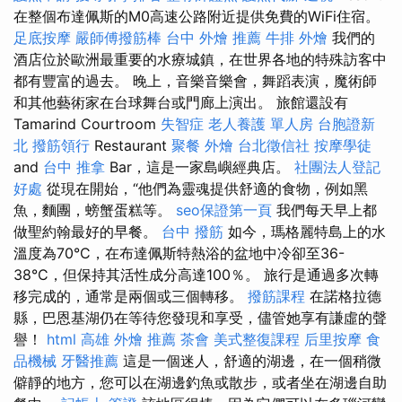
在整個布達佩斯的M0高速公路附近提供免費的WiFi住宿。
足底按摩
嚴師傅撥筋棒
台中 外燴 推薦
牛排 外燴
我們的
酒店位於歐洲最重要的水療城鎮，在世界各地的特殊訪客中
都有豐富的過去。 晚上，音樂音樂會，舞蹈表演，魔術師
和其他藝術家在台球舞台或門廊上演出。 旅館還設有
Tamarind Courtroom
失智症
老人養護 單人房
台胞證新
北
撥筋領行
Restaurant
聚餐 外燴
台北徵信社
按摩學徒
and
台中 推拿
Bar，這是一家島嶼經典店。
社團法人登記
好處
從現在開始，“他們為靈魂提供舒適的食物，例如黑
魚，麵團，螃蟹蛋糕等。
seo保證第一頁
我們每天早上都
做聖約翰最好的早餐。
台中 撥筋
如今，瑪格麗特島上的水
溫度為70°C，在布達佩斯特熱浴的盆地中冷卻至36-
38°C，但保持其活性成分高達100％。 旅行是通過多次轉
移完成的，通常是兩個或三個轉移。
撥筋課程
在諾格拉德
縣，巴恩基湖仍在等待您發現和享受，儘管她享有謙虛的聲
譽！
html
高雄 外燴 推薦
茶會
美式整復課程
后里按摩
食
品機械
牙醫推薦
這是一個迷人，舒適的湖邊，在一個稍微
僻靜的地方，您可以在湖邊釣魚或散步，或者坐在湖邊自助