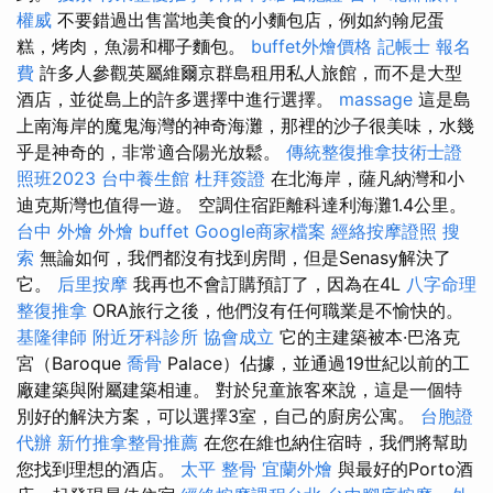
權威
不要錯過出售當地美食的小麵包店，例如約翰尼蛋
糕，烤肉，魚湯和椰子麵包。
buffet外燴價格
記帳士 報名
費
許多人參觀英屬維爾京群島租用私人旅館，而不是大型
酒店，並從島上的許多選擇中進行選擇。
massage
這是島
上南海岸的魔鬼海灣的神奇海灘，那裡的沙子很美味，水幾
乎是神奇的，非常適合陽光放鬆。
傳統整復推拿技術士證
照班2023
台中養生館
杜拜簽證
在北海岸，薩凡納灣和小
迪克斯灣也值得一遊。 空調住宿距離科達利海灘1.4公里。
台中 外燴
外燴 buffet
Google商家檔案
經絡按摩證照
搜
索
無論如何，我們都沒有找到房間，但是Senasy解決了
它。
后里按摩
我再也不會訂購預訂了，因為在4L
八字命理
整復推拿
ORA旅行之後，他們沒有任何職業是不愉快的。
基隆律師
附近牙科診所
協會成立
它的主建築被本·巴洛克
宮（Baroque
喬骨
Palace）佔據，並通過19世紀以前的工
廠建築與附屬建築相連。 對於兒童旅客來說，這是一個特
別好的解決方案，可以選擇3室，自己的廚房公寓。
台胞證
代辦
新竹推拿整骨推薦
在您在維也納住宿時，我們將幫助
您找到理想的酒店。
太平 整骨
宜蘭外燴
與最好的Porto酒