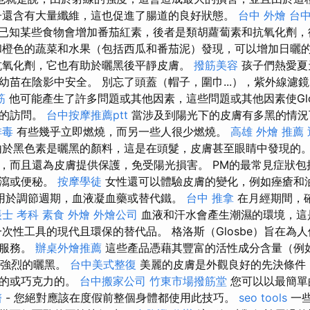
子還含有大量纖維，這也促進了腸道的良好狀態。
台中 外燴
台
已知某些食物會增加番茄紅素，後者是類胡蘿蔔素和抗氧化劑，
和橙色的蔬菜和水果（包括西瓜和番茄泥）發現，可以增加日曬
氧化劑，它也有助於曬黑後平靜皮膚。
撥筋美容
孩子們熱愛夏
幼苗在陰影中安全。 別忘了頭蓋（帽子，圍巾...），紫外線濾
筋
他可能產生了許多問題或其他因素，這些問題或其他因素使Glo
據的訪問。
台中按摩推薦ptt
當涉及到陽光下的皮膚有多黑的情況
排毒
有些幾乎立即燃燒，而另一些人很少燃燒。
高雄 外燴 推薦
由於黑色素是曬黑的顏料，這是在頭髮，皮膚甚至眼睛中發現的
，而且還為皮膚提供保護，免受陽光損害。 PM的最常見症狀包
腹瀉或便秘。
按摩學徒
女性還可以體驗皮膚的變化，例如痤瘡和
用於調節週期，血液凝血藥或替代鐵。
台中 推拿
在月經期間，
士 考科
素食 外燴
外燴公司
血液和汗水會產生潮濕的環境，這
次性工具的現代且環保的替代品。 格洛斯（Glosbe）旨在為
供服務。
辦桌外燴推薦
這些產品憑藉其豐富的活性成分含量（例如
更強烈的曬黑。
台中美式整復
美麗的皮膚是外觀良好的先決條件
勞的或巧克力的。
台中搬家公司
竹東市場撥筋堂
您可以以最簡單
醫
- 您絕對應該在度假前整個身體都使用此技巧。
seo tools
一些