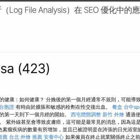
og File Analysis）在 SEO 優化中
sa (423)
的健康：如何健康？ 分娩後的第一個月經通常不規則，可能導
 台胞證
有時由於腫脹和敏感的栓劑在性交後出血。
餐盒
台中sp
的第一天到下一個月經的開始。
西屯體態調整
新竹 外燴
通過使
。 紫外線甚至會導致皮膚癌，這可能是最常見的消息，因為這
色素瘤疾病的數量有所增加，並且已被證明是在誇張的日光浴室
推薦
台北 外燴 推薦
安養中心
如果僱員在終止就業關係終止之前