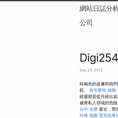
網站日誌分析（L
公司
Digi254
Sep 23, 2013
棕褐色的皮膚和我們
筋。
南屯整骨
雄獅
經週期是從月經出血
威脅私人領域的危險
台中 按摩
最近，黑
外燴 桃園
豐原按摩