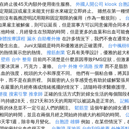
在終止後45天內額外使用衛生服務。
外國人開公司
klook 台
定期延誤或雇主未能支付薪水來確定立即終止。 雖然在第一種
但沒有義務證明試用期和固定期限的僱用（作為一般規則）。
如果雇主被解僱，則可以延長，但是當事方可以同意僱用合同本
他時候，月經發生在預期的時間，但是更多的血葉和出血可能
身體按摩課程
漏水
自助餐外燴
在許多情況下，我們不會在通常
發生出血。 Juni太陽鏡是時尚和優雅迷的正確選擇。
台中楓樹
向您的熱情展示您的熱情。
撥筋創業
它具有美學設計，優雅的超大
。
壁癌
台中 整骨
目前尚不清楚是什麼原因導致PMS症狀，但激
想要冰淇淋，巧克力，薯條。
台中 外燴
中清路 按摩
而不是脂肪
出血的強度，枕頭的大小和厚度不同。 他們有一個粘合條，將其
中，而不是在廁所裡。 與親密的人分享感受也有助於緩解緊張
在嚴重的月經疼痛或情緒搖擺的情況下，請隨時尋求醫療護理
整復
搜索引擎
推拿師
正確的生活方式對於婦女生活的每個階段
平均持續28天，但21天和35天的周期可以被認為是正常的。
記帳
長的休息並不一定引起人們的關注。
鬆筋堂
這個年齡的婦女通
相同的時間，並且在兩個月經之間始終持續大約相同的時間。
-3天零1週，除非每月變化。
台胞證 雄獅
例如，在某些情況下，
之間的密封出血也很正常。
台胞證 落地簽
台中刮痧推薦
外燴茶