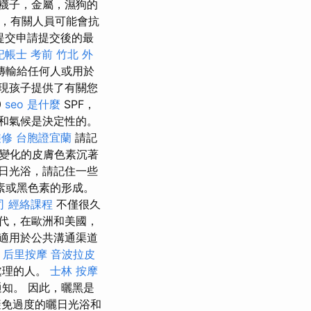
襪子，金屬，濕狗的
中，有關人員可能會抗
提交申請提交後的最
記帳士 考前
竹北 外
傳輸給任何人或用於
現孩子提供了有關您
0
seo 是什麼
SPF，
和氣候是決定性的。
裝修
台胞證宜蘭
請記
而變化的皮膚色素沉著
日光浴，請記住一些
素或黑色素的形成。
司
經絡課程
不僅很久
年代，在歐洲和美國，
適用於公共溝通渠道
后里按摩
音波拉皮
處理的人。
士林 按摩
知。 因此，曬黑是
免過度的曬日光浴和