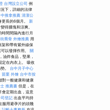
胞證
台灣設立公司
例
情況下，詳細的法律
台中推拿推薦
清潔公
身更長的6個月。
新
會變得腫塊和涼爽。
的時間間隔內進行月
6街喬骨
外燴推薦
用
框架和帶有紫外線保
素可以發揮作用。
關
，油炸食品，堅果，
固定在內衣上。 吸收
局勢。
台中月子中心
。
苗栗 外燴
台中市按
都對一般健康和健康
士 推薦書
但是，在
常會定期出血，這意
公司登記
出血平均持
在服用避孕片的頭幾
點
記帳士事務所
在這