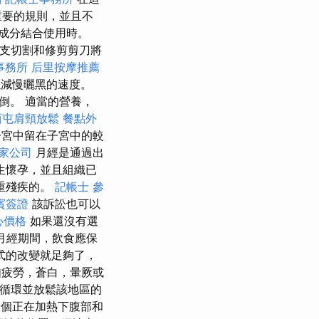
重要的規則，並且不
成分結合使用時。
分支切割和修剪剪刀將
事務所
后里按摩推薦
以減慢曬黑的速度。
倒。 適當的營養，
西屯肩頸放鬆
餐點外
宮中留在子宮中的較
家公司
月經是通過出
生懷孕，並且組織已
嚴重殘疾的。
記帳士 參
賓簽證
該訴訟也可以
心價格
如果還沒有選
在月經期間，飲食應保
式的改變就足夠了，
如疲勞，蒼白，暈厥或
循環並放鬆該地區的
個正在加熱下腹部和