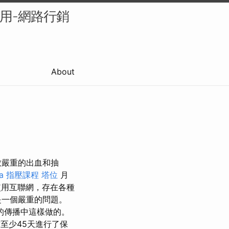
的應用-網路行銷
About
致嚴重的出血和抽
a
指壓課程
塔位
月
用互聯網，存在各種
是一個嚴重的問題。
的傳播中這樣做的。
至少45天進行了保