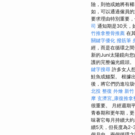
險，則他或她將有權
如，可以通過僱員的
要求理由特別重要，
司
通知期是30天，
竹推拿整骨推薦
在其
關鍵字優化
撥筋筆
經，而是在循環之間
新的Juni太陽鏡
護的完整偏光鏡頭
鍵字搜尋
許多女人
鮭魚或鱷梨。 根據
後，將它們扔進垃圾
北投 整復
外燴 新竹
摩
玄濟宮_康復推拿
很重要。 月經週期
青春期和更年期，更
味著它每月持續大約
續5天，但長度為2
個月中，兩個循環