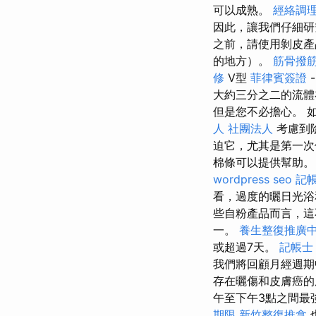
可以成熟。
經絡調
因此，讓我們仔細研
之前，請使用剝皮
的地方）。
筋骨撥
修
V型
菲律賓簽證
大約三分之二的流體
但是您不必擔心。 
人 社團法人
考慮到
迫它，尤其是第一
棉條可以提供幫助。
wordpress seo
記帳
看，過度的曬日光浴
些自粉產品而言，這
一。
養生整復推廣
或超過7天。
記帳士
我們將回顧月經週期
存在曬傷和皮膚癌
午至下午3點之間最
期限
新竹整復推拿