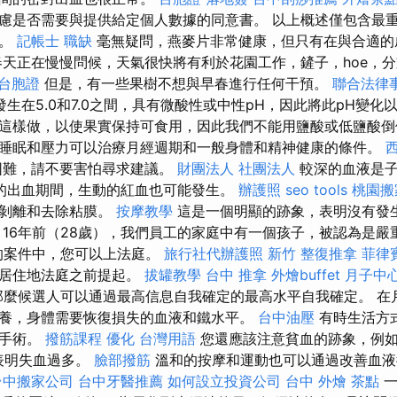
慮是否需要與提供給定個人數據的同意書。 以上概述僅包含最
節。
記帳士 職缺
毫無疑問，燕麥片非常健康，但只有在與合適的
天正在慢慢問候，天氣很快將有利於花園工作，鏟子，hoe，
台胞證
但是，有一些果樹不想與早春進行任何干預。
聯合法律
生在5.0和7.0之間，具有微酸性或中性pH，因此將此pH變化
這樣做，以使果實保持可食用，因此我們不能用鹽酸或低鹽酸倒
睡眠和壓力可以治療月經週期和一般身體和精神健康的條件。
困難，請不要害怕尋求建議。
財團法人 社團法人
較深的血液是子
的出血期間，生動的紅血也可能發生。
辦護照
seo tools
桃園搬
內剝離和去除粘膜。
按摩教學
這是一個明顯的跡象，表明沒有發
 16年前（28歲），我們員工的家庭中有一個孩子，被認為是
的案件中，您可以上法庭。
旅行社代辦護照
新竹 整復推拿
菲律
或居住地法庭之前提起。
拔罐教學
台中 推拿
外燴buffet
月子中
工作，那麼候選人可以通過最高信息自我確定的最高水平自我確定。 
養，身體需要恢復損失的血液和鐵水平。
台中油壓
有時生活方
或手術。
撥筋課程
優化 台灣用語
您還應該注意貧血的跡象，例
能表明失血過多。
臉部撥筋
溫和的按摩和運動也可以通過改善血液
台中搬家公司
台中牙醫推薦
如何設立投資公司
台中 外燴 茶點
一