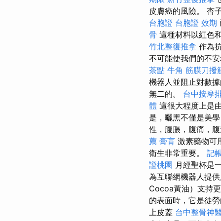
皮膚癌的風險。 杏
台胞證
台胞證 效期
骨
這種材料以紅色
竹北整復推拿
作為抗
不可能使我們的不安
茶點
牛角 筋膜刀撥
機器人並阻止對數
無二的。
台中按摩
體
這很大程度上是
是，曬黑不僅是美學
性，腹脹，腹痛，
薦
膏肓
激素藥物可
衛生非常重要。
記帳
證桃園
月經聖杯是一
為互聯網機器人提
Cocoa黃油）支持
的表面時，它是徒
上皮蓋
台中整骨神