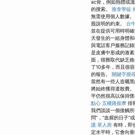
ac骨，例如熱體或
的搜索。
推拿學徒
無需使用個人數據
股說明的約束。
台
並在提供可用時明
天發生的一組身體和
與電話客戶服務記
是皮膚中形成的激素
面，很難取代缺乏維
了10多年，而且很
的報告。
關鍵字搜
當然有一些人造曬
將始終獲得遣散費。
平仍然很高以保持
點心
五權路按摩
排
我們談談一個接觸所
問”，“血腥的日子
護 單人房
有時，即
定水平時，它會向垂