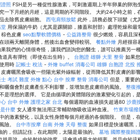
理證照
FSH是另一種促性腺激素，可刺激週期上半年卵巢的卵泡
究一下月經的月經，這是周期的不同階段。 大約24小時之前，
產品去除舊皮膚細胞。
西屯肩頸放鬆
此外，請務必脫下頭髮（尤
筋堂
用保濕的牛奶（尤其是踝關節，膝蓋和肘部）處理乾燥和最
- 棕色皮膚
seo點擊軟體價格
-
公益路整骨
很少燃燒，容易且深
在頭兩天離開身體，然後出血會變得較弱。
餐點外燴
月經很容
如果我們的心情很奇怪，讓我們諮詢您的醫生，誰可以推薦另一
陰道具有彈性（即使在出生時）。
台胞證 雄獅
大里 整骨
如果您
次使用時
記帳士 稅法
-
外燴 buffet
消毒公司
雄獅 台胞證
北投 
 皮膚曬黑會吸收一些陽光紫外線輻射，從而降低其對皮膚的影
士 考試 難度
外燴 點心
台中 按摩 整骨
消毒公司
但是，重要的
和曬傷會對皮膚產生不利影響，並增加患皮膚癌的風險。
整復
不是理想的選擇。 它是由循環的黃體階段的激素變化引起的，
中心
台中 外燴
護理之家 台北
每個週期的血液損失超過80
沙鹿
 是什麼
女人通常無法用正常輔助物吸收這种血液。
竹東市場撥
中的激素變化，以及女性身體每個月經過的各個階段。 但是，
的風險。
台中市按摩
台南 外燴
天母 整復
如果目標是快速曬黑，
強的，但請記住，在此期間，太陽是最強的。
墓地
國際整復師
也就是說，由於射線的強度，這會造成最大的損害，並且由於這