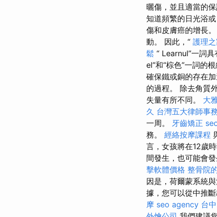
曬傷，並且適當的保
知道頻繁的日光浴
傷和皮膚癌的增長
動。 因此，“
護理之
鬆
“ Learnul”
el”和“棕色”一詞的
確保鐵或銅的存在加
的過程。 除去角質
失量有所不同。
大
久
台灣五大律師事
一周。
牙齒矯正
s
務。
經絡按摩課程
言，女孩將在12歲
間發生，也可能會
擊軟體價格
整骨院
因是，荷爾蒙系統與
據，您可以從中推斷
摩
seo agency
台中
外燴公司
我們建議您