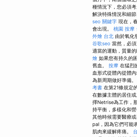
種情況下，您必須考
解決特殊情況和細
seo 關鍵字
現在，春
會出現。
桃園 按摩
外燴 台北
由於氧化發
谷歌seo
當然，必須
適當的運動，質量的
燴
如果您有持久的
舊血。
按摩
在猛烈
血形式從體內從體
為新周期做好準備。
考書
在第21條規定
在數據主體的居住
擇Netrise為
持平衡，多樣化和營
其他時候需要醫療
pal，因為它們可
肌肉來緩解疼痛。