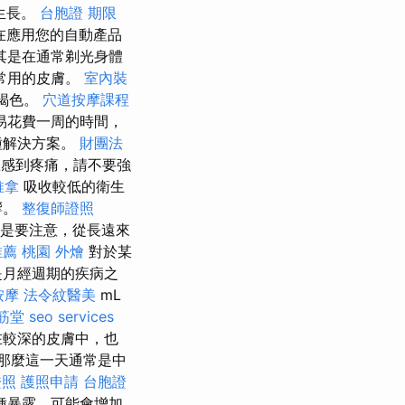
生長。
台胞證 期限
在應用您的自動產品
其是在通常剃光身體
常用的皮膚。
室內裝
褐色。
穴道按摩課程
易花費一周的時間，
種解決方案。
財團法
感到疼痛，請不要強
推拿
吸收較低的衛生
響。
整復師證照
是要注意，從長遠來
推薦
桃園 外燴
對於某
是月經週期的疾病之
按摩
法令紋醫美
mL
筋堂
seo services
在較深的皮膚中，也
那麼這一天通常是中
證照
護照申請
台胞證
種暴露，可能會增加