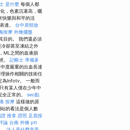
士 是什麼
每個人都
化，色素沉著高，曬
來快樂與和平的活
季表達。
台中肩頸放
海按摩
外燴擺盤
到其目的。 我們還必須
慢冷卻甚至凍結之外
，ML之間的血液損
月經。
記帳士 準備多
致中度嚴重的出血長達
管理操作相關的技術任
nfotv。 一般而
只有某人僅在少年中
完全正常的。
seo點
痛 按摩
這樣做的原
網站的看法是個人數
胞證
推拿 證照
足底按
的評論
台南 外燴 ptt
據。
法人是什麼意思