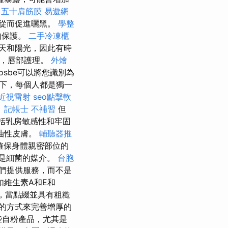
中五十肩筋膜
易遊網
從而促進曬黑。
學整
的保護。
二手冷凍櫃
天和陽光，因此有時
鏡，唇部護理。
外燴
sbe可以將您識別為
下，每個人都是獨一
近視雷射
seo點擊軟
。
記帳士 不補習
但
括乳房敏感性和牢固
油性皮膚。
輔聽器推
確保身體親密部位的
是細菌的媒介。
台胞
人們提供服務，而不是
維生素A和E和
，當點綴並具有粗糙
的方式來完善增厚的
自粉產品，尤其是