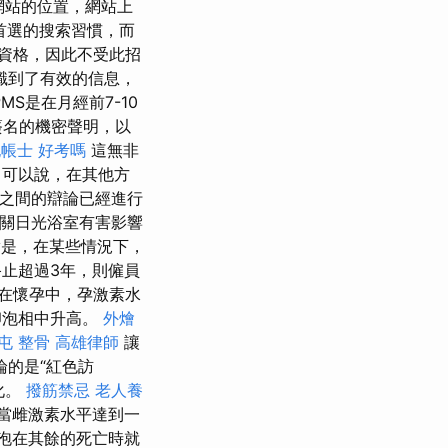
網站的位置，網站上
首選的搜索習慣，而
資格，因此不受此招
識到了有效的信息，
MS是在月經前7-10
簽名的機密聲明，以
帳士 好考嗎
這無非
可以說，在其他方
手之間的辯論已經進行
有關日光浴室有害影響
是，在某些情況下，
止超過3年，則僱員
在懷孕中，孕激素水
卵泡相中升高。
外燴
屯 整骨
高雄律師
讓
論的是“紅色訪
化。
撥筋禁忌
老人養
當雌激素水平達到一
泡在其餘的死亡時就