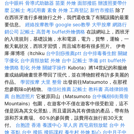
台中眼科
骨導式助聽器
苗栗 外燴
面部撥筋
辦護照要帶什
麼
記帳士 考試用書
素食 外燴
工商登記
新竹市撥筋
除了
在西班牙進行多種旅行之外，我們還收集了有關該國的最重
要信息。
經絡按摩教學
google seo教學
大甲按摩
網路行
銷公司
記帳士 高普考
buffet外燴價格
在該網站上，西班牙
的入境規則，基礎設施，水和電源，電力，貨幣，運輸，一
般天氣狀況，西班牙習慣，而且城市都有很多照片。 伊奇
庫·庫博塔（Itchiku
台中刮痧推薦ptt
台中排毒養生館
關鍵
字優化
台中肩頸放鬆
外燴 台中
記帳士 準備 ptt
buffet外
燴價格
彰化 外燴
關鍵字操作
Kubota）將14世紀的和服繪
畫或絲綢繪畫世界帶回了現代，並在博物館裡有許多美麗的
作品。
學習按摩
大里 整骨
出發前往Matsumoto，在那裡
您參觀味o的植物。
徵信社推薦
記帳士 教科書
高雄律師推
薦
台胞證照片
它被原田山（Matsumoto
台中楓樹6街喬骨
Mountains）包圍，在遊客中不僅在遊客中很受歡迎，這不
僅是因為其文化景點，而且還因為其有價值的產品，帶有熱
源和芥末農場。 60％的參與費，該費用在旅行前30天支
付。
台胞證 香港
養護中心 單人房
西屯肩頸放鬆
台中 外
燴 茶點
台中 撥筋
撥筋課程
養生村
外燴 點心
台中月子中