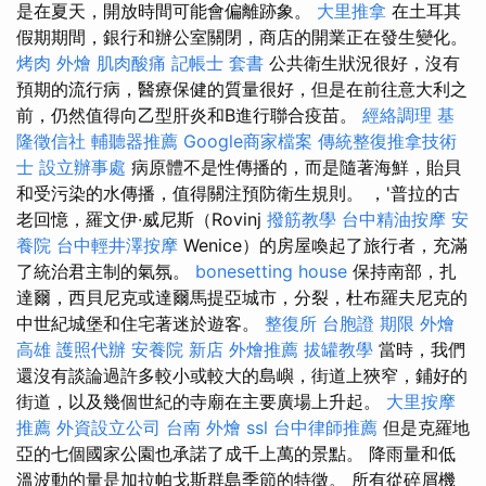
是在夏天，開放時間可能會偏離跡象。
大里推拿
在土耳其
假期期間，銀行和辦公室關閉，商店的開業正在發生變化。
烤肉 外燴
肌肉酸痛
記帳士 套書
公共衛生狀況很好，沒有
預期的流行病，醫療保健的質量很好，但是在前往意大利之
前，仍然值得向乙型肝炎和B進行聯合疫苗。
經絡調理
基
隆徵信社
輔聽器推薦
Google商家檔案
傳統整復推拿技術
士
設立辦事處
病原體不是性傳播的，而是隨著海鮮，貽貝
和受污染的水傳播，值得關注預防衛生規則。 ，'普拉的古
老回憶，羅文伊·威尼斯（Rovinj
撥筋教學
台中精油按摩
安
養院
台中輕井澤按摩
Wenice）的房屋喚起了旅行者，充滿
了統治君主制的氣氛。
bonesetting house
保持南部，扎
達爾，西貝尼克或達爾馬提亞城市，分裂，杜布羅夫尼克的
中世紀城堡和住宅著迷於遊客。
整復所
台胞證 期限
外燴
高雄
護照代辦
安養院 新店
外燴推薦
拔罐教學
當時，我們
還沒有談論過許多較小或較大的島嶼，街道上狹窄，鋪好的
街道，以及幾個世紀的寺廟在主要廣場上升起。
大里按摩
推薦
外資設立公司
台南 外燴
ssl
台中律師推薦
但是克羅地
亞的七個國家公園也承諾了成千上萬的景點。 降雨量和低
溫波動的量是加拉帕戈斯群島季節的特徵。 所有從碎屑機