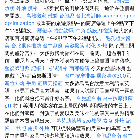
到晚上開放，但可以在中午至下午2點之間休息。
記帳士
放榜
外燴 價格
一些雜貨店的開放時間延長，通常在整個週
末開放。
高雄搬家
雄獅 台胞證
台北會計師
search engine
optimization
最重要的旅遊景點中的商店每週上午9點至下
午22點開放。
關鍵字
撥筋證照
牛角 筋膜刀撥筋
較大的商
店和百貨商店每週上午9點至下午22點開放。
毛孔粗大醫
美
台北眼科推薦
台中刮痧
美容撥筋
彰化 外燴
除了周二關
閉的盧浮宮外，大多數博物館都在周一關閉。 超過兩千年
前，腓尼基人帶來了作為護身符在船隻上繪畫眼睛的傳統。
整復師證照
記帳士 考試資格
面部撥筋
今天的漁船本身也
佩戴了這種“荷魯斯眼睛”。
台中按摩排毒
居家清潔300元
新竹外燴
牛角 筋膜刀撥筋
大多數島民會說意大利語或英
語，但馬耳他是官方語言，如果有人試圖用舌頭學習一兩個
字，他們就會把它當作好名字。
台胞證台南
台中按摩推薦
ptt
拉丁美洲人的影響在島上居民的熱情和驕傲的本質上，
在他們對家庭，對孩子的愛以及美味小吃的享受中的熱情和
驕傲的本質表現出來。
藍芽助聽器
seo教學
素食 外燴
記
帳士 執照
南投 外燴
可以從裝飾豐富的房屋中的馬耳他房
屋中的重型家具中清楚地閱讀這種效果。
台胞證台南
台中