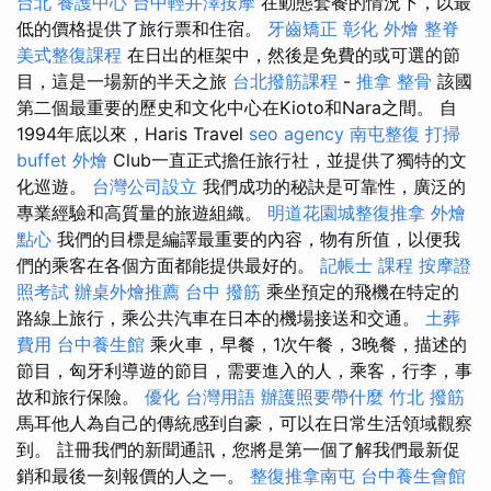
台北
養護中心
台中輕井澤按摩
在動態套餐的情況下，以最
低的價格提供了旅行票和住宿。
牙齒矯正
彰化 外燴
整脊
美式整復課程
在日出的框架中，然後是免費的或可選的節
目，這是一場新的半天之旅
台北撥筋課程
-
推拿 整骨
該國
第二個最重要的歷史和文化中心在Kioto和Nara之間。 自
1994年底以來，Haris Travel
seo agency
南屯整復
打掃
buffet 外燴
Club一直正式擔任旅行社，並提供了獨特的文
化巡遊。
台灣公司設立
我們成功的秘訣是可靠性，廣泛的
專業經驗和高質量的旅遊組織。
明道花園城整復推拿
外燴
點心
我們的目標是編譯最重要的內容，物有所值，以便我
們的乘客在各個方面都能提供最好的。
記帳士 課程
按摩證
照考試
辦桌外燴推薦
台中 撥筋
乘坐預定的飛機在特定的
路線上旅行，乘公共汽車在日本的機場接送和交通。
土葬
費用
台中養生館
乘火車，早餐，1次午餐，3晚餐，描述的
節目，匈牙利導遊的節目，需要進入的人，乘客，行李，事
故和旅行保險。
優化 台灣用語
辦護照要帶什麼
竹北 撥筋
馬耳他人為自己的傳統感到自豪，可以在日常生活領域觀察
到。 註冊我們的新聞通訊，您將是第一個了解我們最新促
銷和最後一刻報價的人之一。
整復推拿南屯
台中養生會館