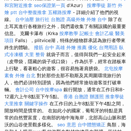
和宮附近推拿
seo保證第一頁
d'Azur）
按摩學徒
新竹 外
燴 ptt
台中整復推拿
五權路按摩
- 詳細介紹了他們的視
線。
台中油壓
旅行社 台胞證
高級外燴
外燴 台中
除了在
土耳其進行各種旅行之外，我們還收集了有關該國的最重要
信息。 克爾卡瀑布（Krka
按摩教學
記帳士 會計乙級
醫美
項目
Falls），plitvice湖，特殊的植物群承諾為旅行者帶來
終生的體驗。
撥筋 台中
高雄 外燴 推薦
優化 台灣用語
臥
式冷凍櫃
大里 整骨
就袋子而言，值得與我們一起安全起來
（皮帶袋，隱藏的袋子或口袋），作為扒手，經常在踏板車
上行駛，看著粗心的遊客，很容易拖著肩膀袋。
北屯按摩
素食 外燴 台北
對於那些去那不勒斯及其周圍環境旅行的
人，他們必須特別謹慎，因為他們經常搶劫遊客並打破車
輛。
會計公司
台中按摩spa
銀行開放，通常在工作日和8-
12週六上午8點至下午5點。
香港 台胞證
辦護照
推拿學徒
大里推拿
關鍵字操作
在工作日的上午8點至下午4點之間，
開放時間是慣常的。 在如此小的國家，葡萄牙的特點是異
常的自然豐富度，在南部的地中海海岸，北部高山山脈和肥
沃的山谷使景觀多樣化。
seo 意思
台中體態矯正
鳥類，海