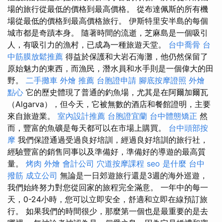
場的旅行從最低的價格到最高價格。 從布達佩斯的所有機
場從最低的價格到最高價格旅行。 伊斯特里安半島的每個
城市都是奇蹟本身。 隨著時間的流逝，芝麻島是一個吸引
人，有吸引力的漁村，已成為一種旅遊天堂。
台中喬骨
台
中筋膜放鬆推薦
得益於保護和大岩石海灘，他仍然保留了
原始魅力的東西，而漁民，潛水員和水手則是一個偉大的田
野。
二手攤車
外燴 推薦
台胞證申請
腳底按摩證照
外燴
點心
它的歷史體現了普通的釣魚場，尤其是在阿爾加爾瓦
（Algarva），但今天，它被無數的酒店和餐館證明，主要
來自旅遊業。
室內設計推薦
台胞證宜蘭
台中體態矯正
然
而，豐富的魚礦是每天都可以在市場上購買。
台中頭部按
摩
我們保證通過受過良好培訓，經過良好培訓的旅行社，
經驗豐富的銷售同事以及準備好，準備好的導遊的最高質
量。
烤肉 外燴
會計公司
穴道按摩課程
seo 是什麼
台中
撥筋
成立公司
無論是一日郊遊旅行還是3週的海外巡遊，
我們始終努力對您從回家的旅程完全滿意。 一年中的每一
天，0-24小時，您可以立即安全，舒適和立即在線預訂旅
行。 如果我們的時間很少，那麼第一個也是最重要的是去