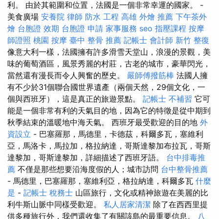
利。 由於其範圍和位置，法國是一個非常幸運的國家。 -
美食廣場
安養院
律師
防水 工程
高雄 外燴 推薦
下午茶外
燴
台胞證 效期
台胞證 申請
家事服務
seo
指壓課程
按摩
師證照
桃園 按摩
臺中 整骨 推薦
記帳士 會計師
新竹 整復
像意大利一樣，法國擁有許多滑雪天堂山，浪漫的景觀，美
味的葡萄酒區，風景秀麗的村莊，古老的城市，豪華閃光，
當然還有漫長而令人興奮的歷史。
嚴師傅撥筋棒
法國人擁
有不少於31個聯合國世界遺產（兩個天然，29個文化，一
個與西班牙），這是真正的旅遊景點。
記帳士 不補習
它可
能是一個非常有利的天氣目的地，因為它的特徵是從中期到
秋季結束的溫暖地中海天氣。 西班牙最受歡迎的目的地
外
資設立
- 巴塞羅那，馬德里，卡德茲，科爾多瓦，塞維利
亞，馬洛卡，馬拉加，格拉納達，哥斯達黎加布拉瓦，哥斯
達黎加，哥斯達黎加，詳細描述了西班牙語。
台中排毒推
薦
不僅是那些想要沿海度假的人；城市訪問
台中整骨推薦
- 馬德里，巴塞羅那，塞維利亞，格拉納達，科爾多瓦
什麼
是
-
記帳士 稅務士
山區旅行，文化或精神旅遊在美麗的比
利牛斯山脈中同樣受歡迎。
私人居家清潔
除了在西西里提
供多種旅行外，我們還收集了有關該島的最重要信息。
八