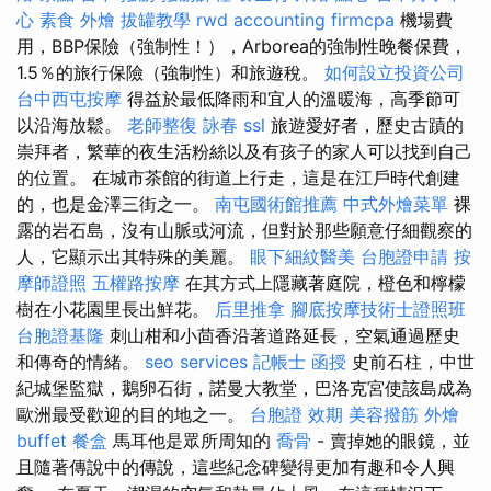
心
素食 外燴
拔罐教學
rwd
accounting firmcpa
機場費
用，BBP保險（強制性！），Arborea的強制性晚餐保費，
1.5％的旅行保險（強制性）和旅遊稅。
如何設立投資公司
台中西屯按摩
得益於最低降雨和宜人的溫暖海，高季節可
以沿海放鬆。
老師整復 詠春
ssl
旅遊愛好者，歷史古蹟的
崇拜者，繁華的夜生活粉絲以及有孩子的家人可以找到自己
的位置。 在城市茶館的街道上行走，這是在江戶時代創建
的，也是金澤三街之一。
南屯國術館推薦
中式外燴菜單
裸
露的岩石島，沒有山脈或河流，但對於那些願意仔細觀察的
人，它顯示出其特殊的美麗。
眼下細紋醫美
台胞證申請
按
摩師證照
五權路按摩
在其方式上隱藏著庭院，橙色和檸檬
樹在小花園里長出鮮花。
后里推拿
腳底按摩技術士證照班
台胞證基隆
刺山柑和小茴香沿著道路延長，空氣通過歷史
和傳奇的情緒。
seo services
記帳士 函授
史前石柱，中世
紀城堡監獄，鵝卵石街，諾曼大教堂，巴洛克宮使該島成為
歐洲最受歡迎的目的地之一。
台胞證 效期
美容撥筋
外燴
buffet
餐盒
馬耳他是眾所周知的
喬骨
- 賣掉她的眼鏡，並
且隨著傳說中的傳說，這些紀念碑變得更加有趣和令人興