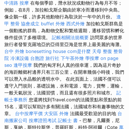
中清路 按摩
在每個季節，潛水狀況或動物行為每月不等；
例如，在8月，加拉帕戈斯企鵝由於寒冷而遷移到中央島。
像企鵝一樣，許多其他動物行為取決於一年中的月份。
逢
甲 整骨
協會成立
buffet 外燴
西式外燴
加拉帕戈斯群島是
一個動搖的群島，為動物交配和繁殖週期，遷移習慣和孵化
條件提供了多種環境。
記帳相關法規概要
訪問眾多的世界
旅行者發誓克羅地亞的亞得里亞海是世界上最美麗的海灘。
台中 外燴
bonesetting house
com是什麼
天母 整復
整骨
院
冷凍設備
台胞證 旅行社
下午茶外燴
學按摩
on page
seo
逢甲按摩
我們的匈牙利人真的很幸運，因為這片奇妙
的海距離鄉村邊界只有三百公里，在開車幾個小時後，我們
可以潛入水晶般的透明水中。 在此頁面上，法國不僅可以
遵守入門規則，基礎設施，水和電源，電力，貨幣，運輸，
一般天氣狀況，法國習慣，而且還有很多照片和城市。
記
帳士事務所
您還將找到Travel.com的法國景點和景點的前
15名，還可以幫助許多有關法國，法國城市和有趣事物的文
章。
台中按摩平價
大安區 外燴
法國最受歡迎的目的地
台
南搬家公司
按摩證照考試
記帳士 書
- 巴黎，凡爾賽，尼
斯，戛納，斯特拉斯堡，普羅旺斯，科特·阿祖爾（Cote
萬