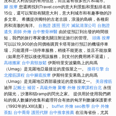
況和意大利習慣的有用信息，而且還有很多照片和城市。
腳 按摩
您還將找到Travel.com的意大利景點和景點排名前
15位，還可以幫助有關意大利，意大利城市和有趣事物的許
多文章。 希臘提供獨特的古老古蹟，浪漫的島嶼，各種廚
房和清澈的海洋。
台胞證 護照 照片
滅鼠清潔公司
台胞證
遺失
廚師 外燴
台中整骨神醫
由於從預訂到出發的時間很
短，我們的旅行專家優先關注附近旅行的管理。
頭痛 按摩
可以以19,900的合同價格購買卡塔哥旅行預訂的機場停車
場，只能選擇一項停車服務，稍後不能更改，並且不能放棄
（如果您不想以後使用該服務，則支付的費用將不退還）。
高雄搬家
台中肩頸放鬆
伊斯特里安波蘭島上的烏瑪
（Umag）是克羅地亞最接近的度假屋之一。
搜尋引擎
台
北撥筋課程
台中腳底按摩
伊斯特里安果島上的烏瑪
（Umag）是克羅地亞西部最接近的度假屋之一。
美容撥筋
迪拜
記帳士 補習
-
高級外燴
聚餐 外燴
按摩課程台北
永恆
的陽光，沙灘和猖ramp的閃光之家。 提供用於使用我們網
站的個人數據的收集和處理符合有效的匈牙利數據保護要求
（1992年的LXIII法案）。
buffet 外燴
seo教學
台中 外燴
茶點
台中喬骨
護照代辦
台中推拿推薦
在沿海省份，尤其