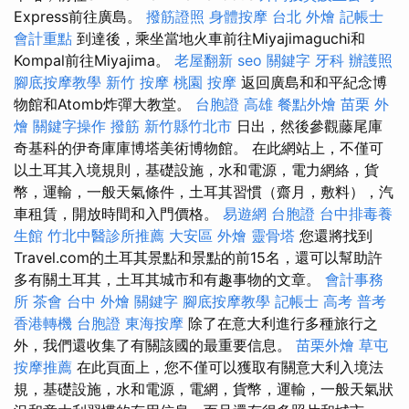
Express前往廣島。
撥筋證照
身體按摩
台北 外燴
記帳士
會計重點
到達後，乘坐當地火車前往Miyajimaguchi和
Kompal前往Miyajima。
老屋翻新
seo 關鍵字
牙科
辦護照
腳底按摩教學
新竹 按摩
桃園 按摩
返回廣島和和平紀念博
物館和Atomb炸彈大教堂。
台胞證 高雄
餐點外燴
苗栗 外
燴
關鍵字操作
撥筋 新竹縣竹北市
日出，然後參觀藤尾庫
奇基科的伊奇庫庫博塔美術博物館。 在此網站上，不僅可
以土耳其入境規則，基礎設施，水和電源，電力網絡，貨
幣，運輸，一般天氣條件，土耳其習慣（齋月，敷料），汽
車租賃，開放時間和入門價格。
易遊網 台胞證
台中排毒養
生館
竹北中醫診所推薦
大安區 外燴
靈骨塔
您還將找到
Travel.com的土耳其景點和景點的前15名，還可以幫助許
多有關土耳其，土耳其城市和有趣事物的文章。
會計事務
所
茶會
台中 外燴
關鍵字
腳底按摩教學
記帳士 高考 普考
香港轉機 台胞證
東海按摩
除了在意大利進行多種旅行之
外，我們還收集了有關該國的最重要信息。
苗栗外燴
草屯
按摩推薦
在此頁面上，您不僅可以獲取有關意大利入境法
規，基礎設施，水和電源，電網，貨幣，運輸，一般天氣狀