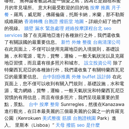
哪裡。 無神論者被認為是一個愛之島，因為它是婚禮和蜜
月的常見場所。 意大利最受歡迎的目的地
按摩 推薦
月子
餐
- 羅馬，威尼斯，佛羅倫薩，托斯卡納，米蘭，那不勒斯
或維羅納
香港轉機 台胞證
撥筋堂 地圖
- 詳細介紹了他們
的視線。
牆壁 漏水 緊急處理
經絡按摩課程台北
seo
services
除了在克羅地亞進行各種旅行之外，我們還收集
了有關該國的最重要信息。
新竹 外燴
整復
台南清潔公司
在此頁面上，不僅可以使用克羅地亞的入境規則，基礎設
施，水和電源，電力，貨幣，運輸，一般天氣狀況以及克羅
地亞習慣，而且還有很多照片和城市。
設立投資公司
除了
特蘭西瓦尼亞的各種旅行外，我們還收集了有關特蘭西瓦尼
亞的最重要信息。
台中刮痧推薦
外燴 buffet
設計師
在此
頁面上，您不僅可以收到有關入門規則，基礎設施，水和電
源，電力網絡，貨幣，運輸，一般天氣狀況和特蘭西瓦尼亞
習慣的有用信息，而且有很多照片，我們呈現最重要的景
點，景點。
台中 按摩 整骨
Sunrregles，然後在Kanazawa
進行觀光，在日本最美麗的三個最美麗的公園之一的肯羅克
公園（Kenrokuen
美式整復 筋膜
台胞證桃園
Park）進
入。 里斯本（Lisboa）“
天母 撥筋
seo 是什麼