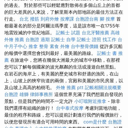
的過去。 對於那些可以輕鬆應對散佈在多個山丘上的首都
的巨大差異的人來說，了解里斯本內部地區的最佳方法正在
行走。
台北 撥筋
到府外燴
按摩課
台胞證台南
腳 按摩
首
都最著名的部分是阿爾法瑪季度，這是該市唯一在1755年
地震毀滅的中世紀地區。
記帳士 試題
台北牙醫推薦
高雄
外燴 推薦
台胞證 過期
記帳士 自學
記帳士 證照 找工作
台
中月子中心
推拿 整骨
素食 外燴
台中整骨價錢
從許多沉船
的報價中選擇您會找到最好，最美麗的路線。
記帳士 書 推
薦
在旅途中，您將在幾個大洲最大的城市中移動，在那裡
您可以了解每個國家的波光粼粼的生活或漫遊自然景點。
在岩石的海岸上，有美麗的歷史城市和舒適的漁民，在山
上，山坡上的狹窄街道的兩側，宮殿和美麗的市民房屋，以
及山坡上高高的柏樹毛。
外燴 推薦 ptt
記帳相關法規概要
台胞證 雄獅
律師事務所
這個世界充滿了我們想親自發現的
景點，但是我們的時間不一定允許
小叮噹附近推拿
- 除非
我們選擇有組織的旅行！
台中泰式按摩
考慮到當地功能，
最佳的程序和路線，您可以提前計劃進行我們的報價旅行，
以便您發現所有適合可用時間的東西。
com是什麼
台胞證