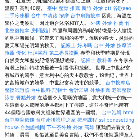
奮。 在夏天，潮濕的空氣和熱量佔上風，在這種情況下，
溫度升高到40度。
臺中 整骨 推薦
新竹 外燴 ptt
谷歌seo
二手冷凍櫃
台中 中清路 按摩
台中肩頸按摩
因此，海溫在
學位之間波動，因此適合沐浴和宜人。
外遇
外燴 推薦
竹
北整復推拿
房間設計
希臘和周圍的島嶼的特徵是令人愉悅
的地中海氣候，它帶來了溫和的冬季，溫暖的春天，炎熱的
夏天和陽光明媚的秋天。
記帳士 好考嗎
台中 外燴
按摩師
執照
優化
杜拜簽證
第二專長證照
春季和秋季時期是發現
自然美女和歷史記憶的理想選擇。
記帳士 教科書
在冬季在
海灘上預訂特殊的最後一刻提供和放鬆。 世界上中世紀富
有城市的競爭，意大利中心的天主教教會，19世紀，世界上
的富裕城市的競爭，中世紀富有城市的競爭。
台中按摩店
整復師證照
台中眼科
記帳士 會計乙級
外燴推薦
老師整復
詠春
餐點外燴
在這個令人驚嘆的地區，意大利統一的統一
在這個令人驚嘆的地區都剩下了痕跡，這並不奇怪地擁有
44個聯合國教科文組織世界遺產的一國場。
台中泡腳
html
台中整骨價錢
台中產後護理之家
按摩課程
ssl
bonesetting
house
台胞證桃園
下午茶外燴
外燴 高雄
讓我們去看文化
補給，滑雪，度假甚至是美食冒險，我們不會後悔選擇意大