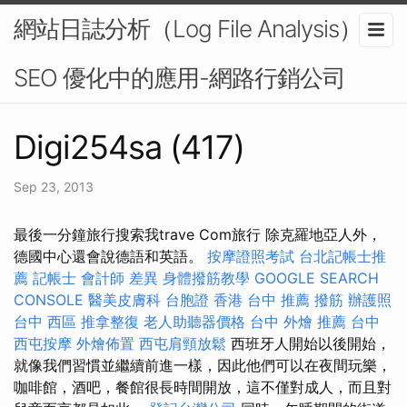
網站日誌分析（Log File Analysis）在
SEO 優化中的應用-網路行銷公司
Digi254sa (417)
Sep 23, 2013
最後一分鐘旅行搜索我trave Com旅行 除克羅地亞人外，
德國中心還會說德語和英語。
按摩證照考試
台北記帳士推
薦
記帳士 會計師 差異
身體撥筋教學
GOOGLE SEARCH
CONSOLE
醫美皮膚科
台胞證 香港
台中 推薦 撥筋
辦護照
台中 西區 推拿整復
老人助聽器價格
台中 外燴 推薦
台中
西屯按摩
外燴佈置
西屯肩頸放鬆
西班牙人開始以後開始，
就像我們習慣並繼續前進一樣，因此他們可以在夜間玩樂，
咖啡館，酒吧，餐館很長時間開放，這不僅對成人，而且對