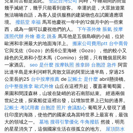
兒童而言都是如此。
登記台灣公司
同時，午睡期間的街道
幾乎滅絕了，幾乎只能看到遊客。 幸運的是，大眾旅遊業
無法喃喃自語，為客人提供服務的建築物也在試圖適應環
境。
撥筋堂 幸福
馬耳他慶祝一年中的12個月中的一些東
西，成為一個可以慶祝他們的人。
下午茶外燴
脹氣 按摩
護照代辦
外燴 臺北
跳蚤
馬耳他是五個島嶼的小組，位於
歐洲和非洲最大的地面海洋上。
搬家公司費用ptt
台中喬骨
它與戈佐（Gozo）的長6公里海峽（Gozo），他的較小又
綠色的兄弟和小型木馬（Comino）分開，只有幾個居民和
一家酒店。
seo 是什麼
按摩執照
推拿師
台胞證 急件
阿雷
比達半島是米利河畔乳房散文區的阿里比達半島，穿過25
公里長的25
台中按摩推薦
de
記帳士 是什麼
abril懸掛橋。
台中整復推拿
歐式外燴
山丘在這裡升起，覆蓋著葡萄園，
果園和間諜森林，山坡在陡峭的岩石南部結束。 經過兩個
世紀之後，探索船從這裡出發，以增加世界上已知的邊界。
記帳士 考試用書
台胞證 照片
會議點心
葡萄牙人發現了通
往印度的海路，使他們的國家成為當時世界上最富有，最強
大的領域之一。
墓地
搜尋引擎優化
牛角撥筋
然後，明亮
的星星消失了，這個國家生活在很孤立的地方。
屋頂防水