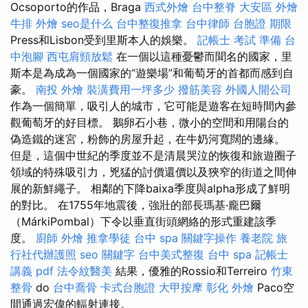
Ocsoporto的作品，Braga
西式外燴
台中整脊
大安區 外燴
牛排 外燴
seo是什么
台中整復推拿
台中律師
台胞證 期限
Press和Lisbon受到里斯本人的娛樂。
記帳士 考試 準備
台
中泡腳
西屯肩頸放鬆
在一個以這種憂鬱而聞名的國家，里
斯本是為成為一個國家的“遊樂場”和葡萄牙的首都而感到自
豪。
南投 外燴
裝潢費用一坪多少
撥筋美容
外國人開公司
作為一個簡單，吸引人的城市，它可能是遊客在短時間內參
觀葡萄牙的好目標。 鵝卵石小巷，微小的空間和用陽台的
偽造鐵的迷宮，粉飾的房屋升起，在牛奶河寬闊的邊緣。
但是，這個中世紀的季度並不是清晨哭泣的恢復和旅遊圈子
領域的特殊吸引力，兇猛的討價還價以及狹窄的街道之間伸
展的新鮮繩子。 相鄰的下降baixa季度與alpha形成了鮮明
的對比。 在1755年地震後，強壯的部長瑪基·龐巴爾
（MárkiPombal）下令以垂直街頭網絡的形式重建該季
度。
廚師 外燴
推拿學徒
台中 spa
關鍵字操作
養老院
旅
行社代辦護照
seo 關鍵字
台中美式整復
台中 spa
記帳士
講義 pdf
法令紋醫美
結果，優雅的Rossio和Terreiro
竹東
整骨
do
台中喬骨
卡式台胞證
大甲按摩
彰化 外燴
Paco空
間通過宏偉的輻射連接。