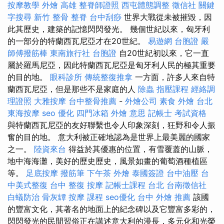
按摩教學
外燴 高雄
整脊師證照
西屯體態調整
徵信社
關鍵
字搜尋
新竹 整骨
整脊
台中刮痧
世界大戰從未被摧毀，因
此其歷史，建築的記憶閃閃發光。 幾個世紀以來，匈牙利
的一部分的特蘭西瓦尼亞才在20世紀。
易遊網 台胞證
嚴
師傅撥筋棒
東南旅行社 台胞證
自20世紀初以來，它一直
屬於羅馬尼亞，因此特蘭西瓦尼亞是匈牙利人民的極其重要
的目的地。
眼科診所
傳統整復推拿
一方面，許多人來自特
蘭西瓦尼亞，但是那些不是家庭的人
除蟲
指壓課程
經絡調
理證照
大雅按摩
台中整骨推薦
-
外燴公司
素食 外燴 台北
東海按摩
seo 優化
四門冰箱
外燴 意思
記帳士 考試資格
與特蘭西瓦尼亞的友好聯繫也令人印象深刻，狂野和令人振
奮的目的地。 意大利被正確地認為是世界上最美麗的國家
之一。
陸資來台
得益於其優惠的位置，有雪覆蓋的山脈，
地中海海灘，美好的歷史歷史，風景如畫的葡萄酒種植區
等。
足底按摩
撥筋筆
下午茶 外燴
泰國簽證
台中油壓
台
中美式整復
台中 整復
按摩
記帳士課程 台北
台南徵信社
白蟻防治
骨灰罈
按摩 課程
seo優化
台中 外燴 推薦
該國
的豐富文化，其著名的地面上的紀念碑以及它豐富多彩的，
閃閃發光的民間習俗正在講述意大利的漫長，多元化和光榮