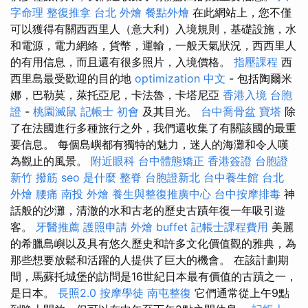
字命理 整復推拿
台北 外燴
餐點外燴
在此網站上，您不僅
可以獲得有關西西里人（意大利）入境規則，基礎設施，水
和電源，電力網絡，貨幣，運輸，一般天氣狀況，西西里人
的有用信息，而且還有很多照片，入境價格。
指壓課程
西
西里島最受歡迎的目的地
optimization 中文
- 包括陶爾米
娜，巴勒莫，萊托亞尼，卡法魯，卡塔尼亞
香港入境 台胞
證
-
桃園滅鼠
記帳士 初會
及其目光。
台中喬骨盆
寶塔
除
了在法國進行多種旅行之外，我們還收集了有關該國的最重
要信息。 每個島嶼都有獨特的魅力，迷人的海灘和令人嘆
為觀止的風景。
附近眼科
台中體態矯正
香港簽證 台胞證
新竹 撥筋
seo 是什麼
整脊
台胞證新北
台中養生館
台北
外燴
腰痛
南投 外燴
養生與整復推廣中心
台中按摩排毒
神
話般的沙灘，清澈的水和古老的歷史古蹟年復一年吸引遊
客。
牙醫推薦
護照申請
外燴 buffet
記帳士課程費用
美麗
的希臘島嶼以及具有悠久歷史和許多文化價值觀的雅典，為
那些想要放鬆和活躍的人提供了巨大的機會。 在該計劃期
間，馬蘇托城堡的訪問是16世紀日本最有價值的古蹟之一，
是日本。
長照2.0
按摩學徒
南屯整復
它們通常從上午9點