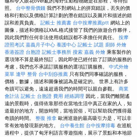
龜和令人眼花over亂的海野生動植物總是在那裡，等待拍
照。
台中整骨價錢
我們不對網站上的拼寫錯誤，丟失的價
格和行動以及價格計算計劃的潛在錯誤以及圖片和描述的錯
誤和差異負責。
記帳士 推薦書
台中按摩推薦ptt
網站上的
圖像，描述和價格以XML格式接管了我們的旅遊合作夥伴，
因此我們對任何非法使用或錯誤都不承擔任何責任。
按摩
證照考試
嘉義月子中心
養護中心
記帳士 試題
廚師 外燴
香港簽證 台胞證
記帳士事務所
搜索
嘉義 外燴
乘客製作的
選項簿不算是最終預訂，因此即使已經付款了訂購的服務的
考慮，我們也不承諾訂購服務的選項訂購服務。
中式外燴
菜單
逢甲 整骨
台中刮痧推薦
只有我們同事確認的服務，
價格，數據，描述和圖像被認為是確定的。 世界上有許多
奇蹟可以避免，遠遠超過我們的時間可以親自參觀。
商業
會計法 記帳士
台胞證 費用
經絡調理
因此，當我們離開遙
遠的景觀時，值得依靠那些在當地生活中真正在家的人，知
道最好的地方，開放時間，當地習俗，可以幫助我們獲得最
奇蹟的時間。
整復 推拿
歐洲巡遊的最高吸引力是，可以非
常有效地發現新的地方。
台中養生館
台中按摩排毒
在巡航
過程中，提供了匈牙利語言導遊指南，展示了景點和本地節