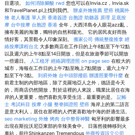
目選項。
如何消除腳酸
rwd
您也可以在Invia.cz，Invia.sk
和TravelPlanet.pl上找到我們。
辦桌外燴推薦
壁癌
桃園外
燴
老人養護 單人房
香港簽證 台胞證
助聽器 原理
足底按
摩
台中按摩
台胞證 香港
全年，大西洋島令人眼花azz亂，
擁有美麗的海灘，獨特的自然和陽光。 它的居民友好而熱
情好客，其景觀令人印象深刻。
搬家公司
傳統整復推拿
經
絡按摩課程台北
大多數商店在工作日的上午8點至下午12點
以及週六的上午8點至14日開放，但是在旅遊季節可以開放
一些週日。
人工植牙
經絡調理證照
on page seo
在較大的
城市，海報在工作日的上午7點至晚上7點開放，週六上午7
點至下午3點。
到府外燴
台中頭部撥筋
辦護照要帶什麼
在
前君主制的內部地區，除了克羅地亞人之外，德語是今天
的，而商店仍然開放，對於這裡的人來說，職業比居住在海
岸的人更重要，他們喜歡先享受生活，最重要的是。
記帳
士 考試科目
按摩 小腿
整脊師證照
壁癌
海岸上的第二語言
是意大利人，居住在那裡的人們更喜歡地中海的舒適生活。
seo marketing
外燴 烤肉
台中整骨神醫
匈牙利的影響最多
出現在斯拉沃尼亞東部的辛辣美食中。 日落然後轉移到火
車站，前往Shinkanzen Tremendous
外商投資設立公司