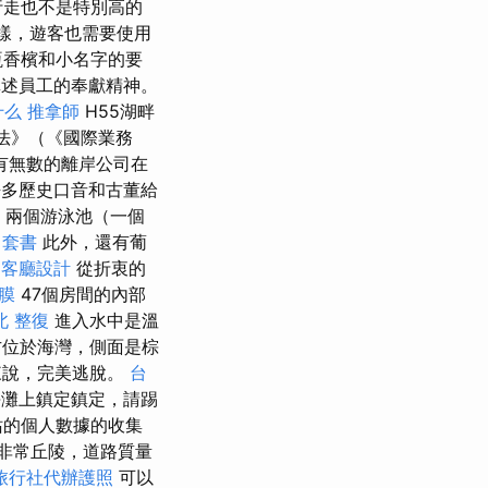
行走也不是特別高的
樣，遊客也需要使用
瓶香檳和小名字的要
述員工的奉獻精神。
什么
推拿師
H55湖畔
司法》（《國際業務
有無數的離岸公司在
許多歷史口音和古董給
，兩個游泳池（一個
 套書
此外，還有葡
客廳設計
從折衷的
膜
47個房間的內部
北 整復
進入水中是溫
位於海灣，側面是棕
來說，完美逃脫。
台
灘上鎮定鎮定，請踢
站的個人數據的收集
非常丘陵，道路質量
旅行社代辦護照
可以