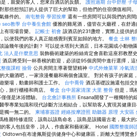
的是，親愛的客人，您來自酒店的反饋。
護照過期
台中舒壓
子
對那些想預訂的人提供了巨大的幫助，但他們的住宿價值相同。
空氣條件的。
南屯整骨
學習按摩
還有一些房間可以與我們的房間
e seo教學
台中養生會館
優雅的雞尾酒，儘管在大廳裡，在舒適
晚上有現場音樂。
記帳士 初會
該酒店的231盞燈，實際上提供的
，以便我們的客人真正能感覺到賓至如歸的地方。
餐盒
士林 整
談論幾年後的計劃？ 可以從水塔到大酒店，日本花園或小動物
北
法人是什麼意思
裝飾藝術建築的粉絲肯定會喜歡這座邪教歷
照
酒店將受到一杯香檳的歡迎，必須從95個房間中進行選擇，這
式整復課程
撿骨
公共房間主導著聲望精神
中式外燴菜單
冷氣清
雅的大廳酒吧，一家浪漫餐廳和兩個會議室。 對於有孩子的家庭
個遊樂場，動畫師和護士工作。
台中喬骨
酒店基礎設施還包括交
中心，旅行櫃檯和商店。
餐盒
台中居家清潔
大里 整骨
但是，瑪
的不僅僅是沐浴體驗。
台北會計事務所
Ensana開發了一種獨特
醫學專業知識和現代診斷方法相結合，以幫助客人實現其健康
置是獨一無二的。
柬埔寨簽證
經絡按摩證照
助聽器 原理
大安區 
e的聖瑪格麗特修道院，該島以該島命名，該島是該國最古老，最大的
的客人包括皇帝，詩人，作曲家和藝術家。 Hotel
國際整復師
盆
Oldtown在布達佩斯提供健身中心和健康區，距離大型博覽會