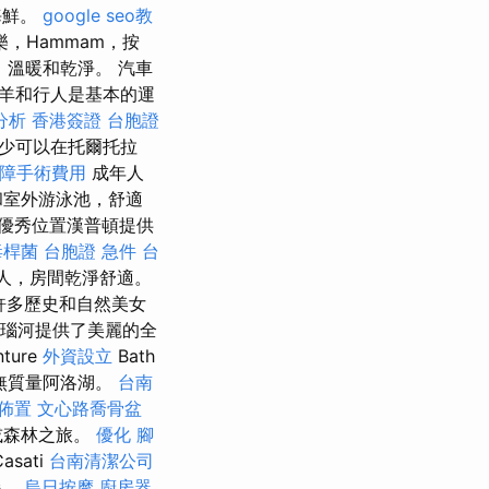
海鮮。
google seo教
，Hammam，按
溫暖和乾淨。 汽車
羊和行人是基本的運
分析
香港簽證 台胞證
少可以在托爾托拉
障手術費用
成年人
和室外游泳池，舒適
優秀位置漢普頓提供
毒桿菌
台胞證 急件
台
人，房間乾淨舒適。
以許多歷史和自然美女
和多瑙河提供了美麗的全
ture
外資設立
Bath
無質量阿洛湖。
台南
佈置
文心路喬骨盆
或森林之旅。
優化
腳
sati
台南清潔公司
持。
烏日按摩
廚房器