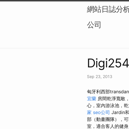
網站日誌分析（L
公司
Digi254
Sep 23, 2013
匈牙利西部trans
宜蘭
房間乾淨寬敞
心，室內游泳池，
家
seo公司
Jard
部（動畫團隊），可
室，適合客人的健