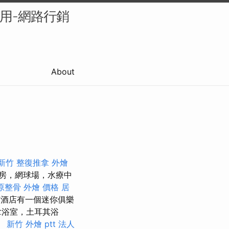
的應用-網路行銷
About
新竹 整復推拿
外燴
房，網球場，水療中
原整骨
外燴 價格
居
酒店有一個迷你俱樂
拿浴室，土耳其浴
。
新竹 外燴 ptt
法人