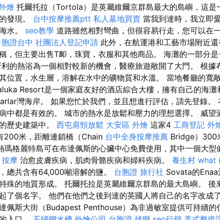
 外燴
托爾托拉（Tortola）是英屬維爾京群島最大的島嶼，這
新的發現。
台中按摩推薦ptt
私人墓地買賣
當我到達時，我立即
的海水。
seo教學
道路雖然相對彎曲，但很容易行走，您可以在
台胞證台中
社團法人登記申請
此外，在航運港和工藝市場附近還
稱，但主要出售T卹，珠寶，衣服和其他商品。 海灘的一部分
牙利的熱浴為一個相對較新的機會，醫療旅遊敞開了大門。 根據
其位置，水生層，溶解在水中的礦物質和水溫。 當地餐廳的寬
faluka Resort是一個家庭友好的酒店綜合大樓，擁有自己的
harlar灣海岸。 如果您忙於我們，並且想進行評估，請先登錄。
病中都是有效的。 城市的熱水是放鬆和壓力的理想選擇。 威望
新的歷史建築中。
西屯肩頸放鬆
大安區 外燴
這家4
工商登記
外
有200米，距離連鎖橋（Chain
台中全身按摩推薦
Bridge）30
na熱瑪格麗特島可在布達佩斯的心臟中心免費使用，其中一個大
 按摩
治愈皮膚疾病，肌肉骨骼疾病和婦科疾病。
養生村
what 
總共含有64,000噸溶解的鹽。
台胞證 旅行社
Sovata的En
特殊的地質形成。 托爾托拉是英屬維爾京群島的最大島嶼。 後
起了個名字。 他們在他們之後到達的英國人將自己的名字改成
佩斯大街（Budapest Penthouse）為非過敏室提供可持續
獨的入口。
不鏽鋼水槽
外燴公司
台胞證 雄獅
seo行銷
美式整復