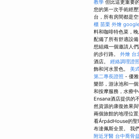
教學
但比這更重要
您的第一次手術經歷
台，所有房間都是
櫃
苗栗 外燴
googl
料和咖啡特色菜，
配備了所有舒適設備
想組織一個邀請人們
的步行路。
外燴 台
酒店。
經絡調理證
飾和河水景色。
美
第二專長證照
- 優
樂部，游泳池和一
和按摩服務，水療
Ensana酒店提供
然資源的康復效果與
兩個旅館的地理位
看ÁrpádHous
布達佩斯全景。 我們
附近牙醫
台中喬骨