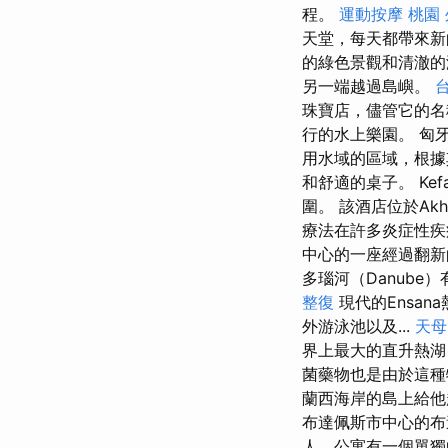
程。
運動按摩
桃園
天堂，每天都帶來
的綠色景觀和清澈
另一端越過島嶼。
珠寶店，儘管它的名
行的水上樂園。 匈
用水域的區域，根據
和舒適的桌子。 Ke
圍。 該酒店位於Ak
療法在許多炎症性疾
中心的一座經過翻
多瑙河（Danube）
整復
現代的Ensa
外游泳池以及...
天母
界上最大的直升熱湖，
菌藥物也是由於這種
蘭西海岸的島上給他
布達佩斯市中心的布達
人，公寓有一個單