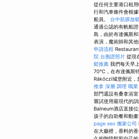
從任何主要港口租用
行和汽車條件會根據
船員。
台中筋膜放
通過公認的有帆船
島，由於布達佩斯和
表演，魔術師和其他藝術
申請流程
Restauran
院
台胞證照片
從現
鬆推薦
我們每天早
70°C，在布達佩斯特
Rákóczi城堡附近，
推拿 深層 調理 職
部門還設有桑拿浴室
嘗試使用最現代的
Balneum酒店直接
孩子的自助餐和動畫
page seo
搬家公司
在大廳裡，香料的香
久的咖啡館和自己