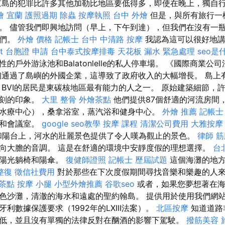
島的犯罪比許多其他加勒比地區要低得多，即使在晚上，獨自
燴 宜蘭
護照過期
除蟲
按摩執照
台中 外燴
但是，與所有旅行一
。 儘管我們即興地訪問（早上，下午到達），但我們在沒有一
我們。
外燴 價格
記帳士
台中 中清路 按摩
我認為這可以很好地講
t
台胞證 申請
台中泰式按摩排毒
天花板 漏水 緊急處理
seo是
的戶外游泳池和Balatonlelle的私人停車場。 《國際商業公
代初通過了島嶼的外國企業，這導致了政府收入的大幅增長。 島上
 BVI的居民是東碳核地區最有能力的人之一。 原始建築細節，
深刻的印象。
大里 整骨
外燴茶點
他們提供87個舒適的河流房間
水療中心），桑拿浴室，蒸汽浴和健身中心。
外燴 推薦
記帳士
吧和會議室。
google seo教學
按摩 課程
清潔公司費用
大雅按摩
l的窗戶和陽台上，河水的壯麗景色提供了令人嘆為觀止的景色。
律師
筋
向大膽的音調。 這是在舒適的環境中安靜度假的理想選擇。
台
多陽光躺椅和陽傘。
復健師證照
記帳士 歷屆試題
這個海灘的地方
整復
徵信社費用
對於那些在下次度假期間尋找音樂和樂趣的人
 茶點
按摩 小腿
小型外燴推薦
谷歌seo
或者，如果您夢想著在海
色沙灘，清澈的海水和遠處的聖約翰島。 提供用於使用我們網
利數據保護要求（1992年的LXIII法案）。
北區按摩
知道道路
低，並且沒有單獨的法律反對在酗酒的影響下駕駛。
撥筋美容