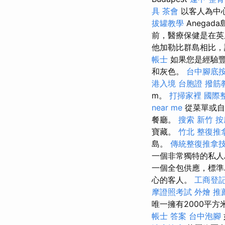
具
茶會
以客人為中心的
拔罐教學
Anega
前，醫療保健是在英
他加勒比群島相比，
帳士
如果您是經驗豐
和灰色。
台中腳底
港入境 台胞證
撥筋
m。
打掃家裡
國際
near me
從菜單或自
餐廳。
搜索
新竹 按
寶藏。
竹北 整復推
島。
傳統整復推拿技
一個非常獨特的私人
一個全包供應，標準
心的客人。
工商登
摩證照考試
外燴 推
唯一擁有2000平
帳士 答案
台中泡腳