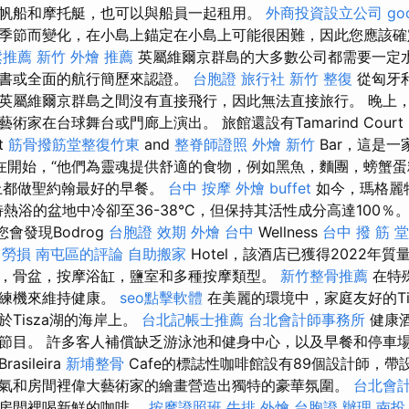
帆船和摩托艇，也可以與船員一起租用。
外商投資設立公司
go
季節而變化，在小島上錨定在小島上可能很困難，因此您應該確
鬆推薦
新竹 外燴 推薦
英屬維爾京群島的大多數公司都需要一定
證書或全面的航行簡歷來認證。
台胞證 旅行社
新竹 整復
從匈牙
英屬維爾京群島之間沒有直接飛行，因此無法直接旅行。 晚上
家在台球舞台或門廊上演出。 旅館還設有Tamarind Court D
t
筋骨撥筋堂整復竹東
and
整脊師證照
外燴 新竹
Bar，這是
在開始，“他們為靈魂提供舒適的食物，例如黑魚，麵團，螃蟹
上都做聖約翰最好的早餐。
台中 按摩
外燴 buffet
如今，瑪格麗
熱浴的盆地中冷卻至36-38°C，但保持其活性成分高達100％。 在S
您會發現Bodrog
台胞證 效期
外燴 台中
Wellness
台中 撥 筋 
業 勞損 南屯區的評論
自助搬家
Hotel，該酒店已獲得2022年質
，骨盆，按摩浴缸，鹽室和多種按摩類型。
新竹整骨推薦
在特
訓練機來維持健康。
seo點擊軟體
在美麗的環境中，家庭友好的Ti
位於Tisza湖的海岸上。
台北記帳士推薦
台北會計師事務所
健康
節目。 許多客人補償缺乏游泳池和健身中心，以及早餐和停車
Brasileira
新埔整骨
Cafe的標誌性咖啡館設有89個設計師，帶
氣和房間裡偉大藝術家的繪畫營造出獨特的豪華氛圍。
台北會
的房間裡喝新鮮的咖啡。
按摩證照班
牛排 外燴
台胞證 辦理
南投