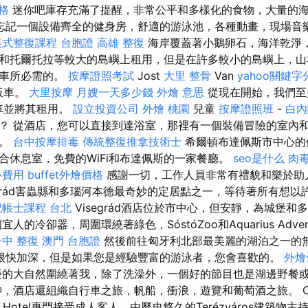
格
迷你吧庫存充滿了提醒，非常公平和多樣化的食物，大量的
忘記一個設備齊全的健身房，舒適的游泳池，各種動畫，現場音樂
美式整復課程
台胞證 高雄
整復
海岸覆蓋著小鵝卵石，海洋乾淨，
和托爾托拉等較大的島嶼上租用，但是在許多較小的島嶼上，山
汽車所必需的。
按摩證照考試
Jost
大里 整骨
Van
yahoo關鍵字
板車。
大里按摩
月嫂一天多少錢
外燴 意思
從現在開始，我們至
租車並將其租用。
設立投資公司
外燴 桃園
兒童
按摩證照班
-
白內
？ 從酒店，您可以直接到達浴室，那裡有一個裝備冒險的室內
間。
台中按摩排毒
傳統整復推拿技術士
希爾頓布達佩斯市中心的
合休息室，免費的WiFi和布達佩斯的一家餐廳。
seo是什么
肉
心費用
buffet外燴價格
感謝一切，工作人員非常有禮貌和樂於助
egrád害蟲縣和多瑙河本德最奇妙的定居點之一，等待著所有想
記帳士課程 台北
Visegrád酒店位於市中心，但安靜，為城堡
人的冷卻器，周圍環繞著綠色，SóstóZoo和Aquarius Adven
台中 整復
澳門 台胞證
然後前往匈牙利北部最美麗的湖泊之一的
很快加深，但是如果您是經驗豐富的游泳者，您會喜歡的。
外燴
的大自然圍繞著我，除了洗澡外，一個好的節目也是湖邊野餐
，酒店還組織自行車之旅，帆船，衝浪，遊覽和葡萄酒之旅。 Ca
Hotel專門接受成人客人，由歷史悠久的Terézváros建築物主