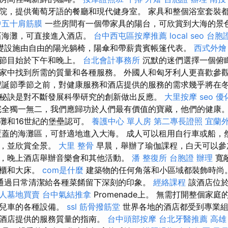
院，提供葡萄牙語的餐廳和現代健身室。 家具和整個浴室套裝
中五十肩筋膜
一些房間有一個帶家具的陽台，可欣賞到大海的景
石海灘，可直接進入酒店。
台中西屯區按摩推薦
local seo
台胞
礎設施由自由的陽光躺椅，陽傘和帶薪貴賓帳篷代表。
西式外燴
樂節目始於下午和晚上。
台北會計事務所
沉默的迷們選擇一個俯瞰
家中找到所需的質量和各種服務。 外國人和匈牙利人更喜歡參
聖誕節季節之前，對健康服務和酒店提供的服務的需求幾乎將在
秘訣是對不斷發展科學研究的創新做出反應。
大里按摩
seo 優
完全獨一無二，我們應歸功於人們最有價值的寶藏，他們的健康
灘和16世紀的堡壘認可。
養護中心 單人房
第二專長證照
宜蘭
蓋的海灘區，可舒適地進入大海。 成人可以租用自行車或船，
吧，並欣賞全景。
大里 整骨
早晨，舉辦了瑜伽課程，白天可以參
，晚上酒店舉辦音樂會和其他活動。
潘 整復所
台胞證 辦理
寬
衣櫃和大床。
com是什麼
建築物的任何角落和小區域都裝飾時尚
通過日常清潔給各種菜餚留下深刻的印象。
經絡課程
該酒店位於
人墓地買賣
台中氣結推拿
Promenade上。 無需打開整個家
嬰兒車的各種設備。
ssl
筋骨撥筋堂
世界各地的酒店都受到專業組
選酒店提供的服務質量的指南。
台中頭部按摩
台北牙醫推薦
高雄