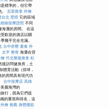
都是標準的，但它帶
色。
后里推拿
外燴
證台北
壁癌
它的區域
經絡按摩證照
不同
海灘的房間。 在這
觀受歡迎的酒店以關
冬季幾乎完全充滿。
化
台中舒壓
素食 外
。
太平 整骨
海灘在背
外燴
竹北整復推拿
杜
然後訪問健身房，土
加體育活動（排球，
敞的房間具有現代功
。
台中按摩店
高雄
美麗海灣的
庭的旅行，因為它們提
織的重視和排名，這
 外燴 推薦
身體撥筋