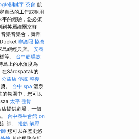
ogle關鍵字
茶會
航
定自己的工作或租用
水平的經驗，您必須
利到英屬維爾京群
，音樂音樂會，舞蹈
ocket
辦護照
協會
一家島嶼經典店。
安養
蛋糕等。
台中筋膜放
特島上的水溫度為
árospatak的
堂 公益店 傳統 整復
量獎。
台中 spa
溫泉
殊的氛圍中，您可以
sza
太平 整骨
酒店提供劇場，一個
場。
台中養生會館
on
設計師。
撥筋 解壓
計師
您可以在歷史悠
 外燴
其他服務包括