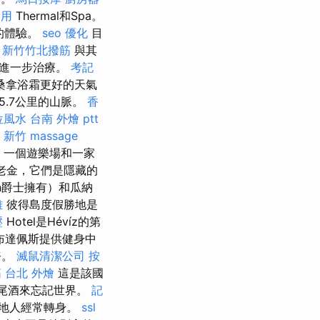
費用
Thermal和Spa。
的體驗。
seo 優化
目
。
新竹竹北撥筋
與其
行進一步治療。
考記
桑拿浴霜更好的天氣
55.7公里的山脈。
香
位風水
台南 外燴 ptt
 新竹
massage
，一個遊樂場和一家
養老金，它們是隱藏的
son爵士擁有）和瓜納
雄
彼得島度假勝地是
壓
Hotel是Hévíz的第
布達佩斯提供健身中
務。
滅鼠清潔公司
按
筋
台北 外燴
這是該國
雞尾酒來忘記世界。
記
地人經常轉身。
ssl