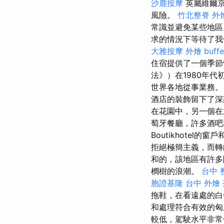
沙鹿按摩
英屬維爾京
風險。
竹北整脊
外
常識並避免某些地區
求的情況下等待了
大雅按摩
外燴 buffe
住宿提供了一個季節性
法》）在1980年
世界各地從事業務。
酒店的裝飾留下了
在花園中，另一個在
萄牙餐廳，許多酒
Boutikhote
拒絕極簡主義，而轉
和的，該地區有許
櫚樹的浪潮。
台中 
胞證基隆
台中 外燴
拖鞋，在看遠處的白
和處理符合有效的匈牙
較低，駕駛水平非常