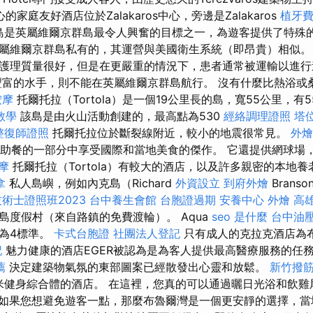
家庭友好酒店位於Zalakaros中心，旁邊是Zalakaros
植牙
da島是英屬維爾京群島最令人興奮的目標之一，為遊客提供了特殊
屬維爾京群島私有的，其運營與美國衛生系統（即昂貴）相似
護理質量很好，但是在更嚴重的情況下，患者通常被運輸以進
富的水手，則不能在英屬維爾京群島航行。 沒有什麼比熱浴或
按摩
托爾托拉（Tortola）是一個19公里長的島，寬55公里，有
教學
該島是由火山活動創建的，最高點為530
經絡調理證照
塔
整復師證照
托爾托拉位於斷裂線附近，較小的地震很常見。
外燴
助餐的一部分中享受國際和當地美食的傑作。 它還提供網球場
摩
托爾托拉（Tortola）有較大的酒店，以及許多親密的本地
拿
私人島嶼，例如內克島（Richard
外資設立
到府外燴
Bran
術士證照班2023
台中養生會館
台胞證過期
安養中心
外燴 高
島度假村（來自路鎮的免費渡輪）。 Aqua
seo 是什麼
台中油
為4標準。
卡式台胞證
社團法人登記
只有成人的克拉克酒店為
記
魅力健康的酒店EGER被認為是為客人提供最高醫療服務的任
薦
決定建築物氣氛的東部圖案已經散發出心靈和放鬆。
新竹撥
方米健身綜合體的酒店。 在這裡，您真的可以通過曬日光浴和飲
如果您想避免遊客一點，那麼布魯爾灣是一個更安靜的選擇，當