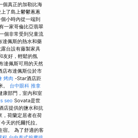
是一個真正的加勒比海
愛上了島上鬱鬱蔥蔥
一個小時內從一端到
有一家哥倫比亞翡翠
是一個非常受到兒童流
布達佩斯的熱水和藥
敞露台設有藤製家具
海灘和友好，輕鬆的氛
 布達佩斯可用的天然
酒店布達佩斯位於市
燴 烤肉
-Star酒店距
0米。
台中眼科
推拿
型健康部門，室內和室
is seo
Sovata是世
aa酒店提供的鹽水和抗
來，荷蘭定居者在荷
了今天的托爾托拉。
的住宿。 為了舒適的客
課程
台中泰式按摩排