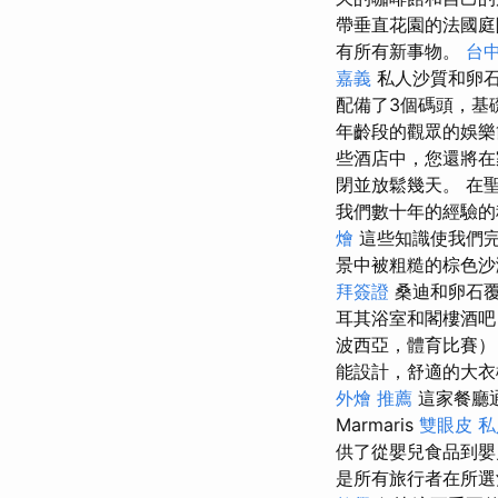
帶垂直花園的法國庭
有所有新事物。
台
嘉義
私人沙質和卵
配備了3個碼頭，基
年齡段的觀眾的娛
些酒店中，您還將在
閉並放鬆幾天。 在
我們數十年的經驗的
燴
這些知識使我們
景中被粗糙的棕色沙
拜簽證
桑迪和卵石覆
耳其浴室和閣樓酒
波西亞，體育比賽）
能設計，舒適的大
外燴 推薦
這家餐廳
Marmaris
雙眼皮
私
供了從嬰兒食品到
是所有旅行者在所