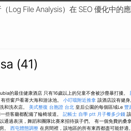
og File Analysis）在 SEO 優化中
sa (41)
danubia的最佳健康酒店 只有16歲以上的兒童不會被沙塵暴打擾。
，有些窗戶看著大海和游泳池。
小叮噹附近推拿
該酒店設有健身
乾洗和洗衣店。
美式整復
台胞證 台北
皇后公園的每個區域Le
豐
in和一些客廳都配備了輪椅坡道。
記帳士 自學 ptt
月子餐多少錢
該
以通過表演，舞蹈和團隊比賽來招待孩子們。 有一個免費的桑
身房。
西屯體態調整
在房間裡，該地區的所有東西都盡可能舒適