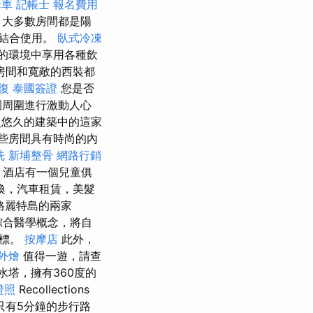
母車
記帳士 報名費用
 大多數房間都是陽
結合使用。
臥式冷凍
的環境中享用各種飲
房間和寬敞的西裝都
復
泰國簽證
您是否
園周圍進行激動人心
史悠久的建築中的這家
些房間具有時尚的內
洗
新埔整骨
網路行銷
，酒店有一個兒童俱
換，汽車租賃，美髮
格麗特島的兩家
的綜合醫學概念，將自
目標。
按摩店
此外，
外燴
值得一遊，請查
水塔，擁有360度的
證照
Recollections
只有5分鐘的步行路