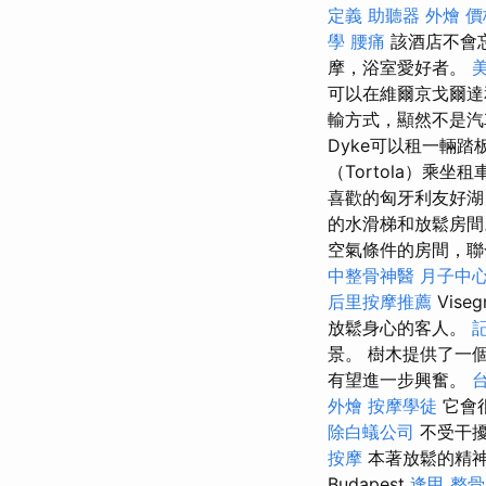
定義
助聽器
外燴 價
學
腰痛
該酒店不會
摩，浴室愛好者。
可以在維爾京戈爾達
輸方式，顯然不是
Dyke可以租一輛踏
（Tortola）乘坐
喜歡的匈牙利友好湖
的水滑梯和放鬆房
空氣條件的房間，聯
中整骨神醫
月子中
后里按摩推薦
Vis
放鬆身心的客人。
景。 樹木提供了一個宜
有望進一步興奮。
外燴
按摩學徒
它會
除白蟻公司
不受干擾
按摩
本著放鬆的精神
Budapest
逢甲 整骨