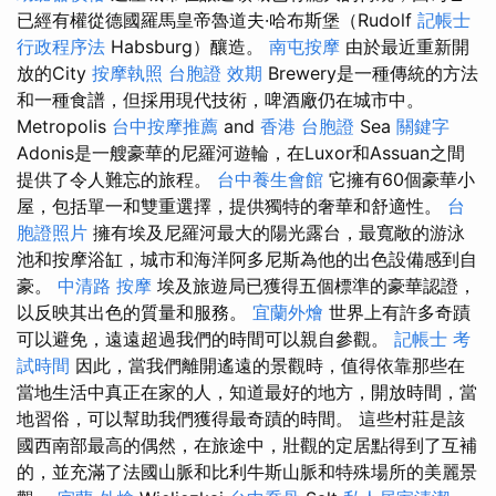
已經有權從德國羅馬皇帝魯道夫·哈布斯堡（Rudolf
記帳士
行政程序法
Habsburg）釀造。
南屯按摩
由於最近重新開
放的City
按摩執照
台胞證 效期
Brewery是一種傳統的方法
和一種食譜，但採用現代技術，啤酒廠仍在城市中。
Metropolis
台中按摩推薦
and
香港 台胞證
Sea
關鍵字
Adonis是一艘豪華的尼羅河遊輪，在Luxor和Assuan之間
提供了令人難忘的旅程。
台中養生會館
它擁有60個豪華小
屋，包括單一和雙重選擇，提供獨特的奢華和舒適性。
台
胞證照片
擁有埃及尼羅河最大的陽光露台，最寬敞的游泳
池和按摩浴缸，城市和海洋阿多尼斯為他的出色設備感到自
豪。
中清路 按摩
埃及旅遊局已獲得五個標準的豪華認證，
以反映其出色的質量和服務。
宜蘭外燴
世界上有許多奇蹟
可以避免，遠遠超過我們的時間可以親自參觀。
記帳士 考
試時間
因此，當我們離開遙遠的景觀時，值得依靠那些在
當地生活中真正在家的人，知道最好的地方，開放時間，當
地習俗，可以幫助我們獲得最奇蹟的時間。 這些村莊是該
國西南部最高的偶然，在旅途中，壯觀的定居點得到了互補
的，並充滿了法國山脈和比利牛斯山脈和特殊場所的美麗景