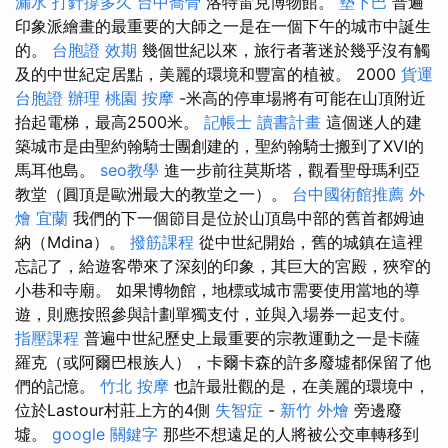
漏水 打針撐多久
台中喬骨
洛特雷克博物館。
墊下巴
普遍
印象派繪畫的最重要的大師之一是在一個下午的城市中誕生
的。
台胞證 效期
幾個世紀以來，旅行者著迷於幾乎沒有觸
及的中世紀定居點，美麗的環境和豐富的植被。 2000
貨運
台胞證 辦理
桃園 按摩
-米高的停車場將有可能在山頂附近
抬起電梯，最高2500米。
記帳士 讀書計畫
這個迷人的建
築城市是由聖約翰騎士團創建的，聖約翰騎士搬到了XVI的
馬耳他島。
seo教學
進一步前往莫斯塔，觀看聖母瑪利亞
教堂（圓頂是歐洲最大的教堂之一）。
台中國術館推薦
外
燴 宜蘭
我們的下一個節目是位於山頂島中部的舊首都姆迪
納（Mdina）。
撥筋課程
從中世紀開始，舊的城鎮在這裡
忘記了，給遊客帶來了深刻的印象，其巨大的宮殿，狹窄的
小巷和寺廟。 如果博物館，地標或城市需要使用當地的導
遊，則應按照參與計劃單獨支付，並與入場券一起支付。
指壓課程
普遍中世紀歷史上最重要的宗教運動之一是卡薩
羅克（或阿爾巴根族人），卡爾卡森的許多廢墟都保留了他
們的記憶。
竹北 按摩
也許最壯觀的是，在美麗的環境中，
位於Lastour村莊上方的4側
失智症
-
新竹 外燴
旁邊廢
墟。
google 關鍵字
那些不想遠足的人將被公交車轉移到