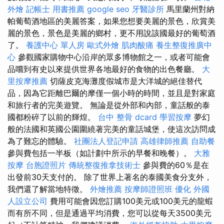
外燴
記帳士 用書推薦
google seo
牙醫診所
馬里蘭州對納
帕葡萄酒地區的美麗答案，如果您想要美麗的景色，欣賞美
麗的景色，景色是美麗的鄉村，更不用說該國最好的葡萄酒
了。
養護中心 單人房
歐式外燴
肌肉酸痛
養生整復推廣中
心
參觀國家購物中心沿岸的眾多博物館之一，或者可能會
品嚐到有史以來提供世界各地最好的食物的出色餐廳。
大
里按摩推薦
切薩皮克海灘度假城市是大洋城的絕佳替代
品，因為它距離巴爾的摩僅一個小時的時間，並且是對家庭
和旅行者的完美遊覽。 無論是從外部和內部，童話般的泰
國都粉碎了以前的輝煌。
台中 整骨 dcard
學習按摩
夢幻
般的法國和英國公園圍繞著完美的童話城堡，使這次訪問成
為了難忘的體驗。
社團法人登記申請
高雄律師推薦
自助餐
參與費包括一半板（如計劃中所示的早餐和晚餐）。
大雅
按摩
台胞證照片
傳統整復推拿技術士
參與費的60％是在
出發前30天支付的。 除了世界上著名的泰國美食分支外，
我們還了解當地特徵。
外燴推薦
按摩師證照班
優化
外國
人設立公司
費用可能會因您訂購100美元或100美元的龍蝦
而有所不同，但是通過平均消費，您可以從每天3500美元