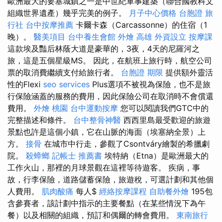
歐洲最大的要塞城鎮之一是中世紀軍事建築（聯合國教科文
組織世界遺產）幾乎完美的例子。
月子中心價格
台胞證 旅
行社
台中按摩推薦
卡爾卡森（Carcassonne）的住宿（1
晚）。
醫美項目
台中養生會館
外燴 高雄
外資設立
按摩課
這款埃及豔后林蔭大道是豪華的，3夜，4天的尼羅河之
旅，這是五個星級MS。 因此，在航班上旅行時，航空公司
票的取消費繼續支付給旅行者。
台胞證 期限
提供額外靈活
性的Flexi
seo services
Plus選項不被視為保險，也不是旅
行保險涵蓋的服務的費用，因此保險公司在取消時不會償還
費用。
外燴 桃園
台中運動按摩
您可以閱讀我們GTC中的
完整描述和條件。
台中整骨神醫
西西里島最受歡迎的旅遊
景點也許是這個小鎮，它在山脈的海面（埃塞納全景）上
方。
接骨
在城市中行走，參觀了Csontváry繪製的希臘劇
院。
殺蟑螂
記帳士 推薦書
埃特納（Etna）是歐洲最大的
工作火山，那裡的月球景觀在這裡等待遊客。 疾病，事
故，行李保險，道路儲蓄保險，旅遊稅，可選計劃和其他個
人費用。
肌肉酸痛
每人$
經絡按摩課程
自助餐外燴
195包
含參賽者，該計劃中指示的主要餐點（在某些情況下為午
餐）以及相關的組織，預訂和偶爾的轉會費用。
東南旅行