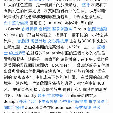
巨大的紅色整體，是一個扁平的沙漠景觀。
整脊
在觀看了
五顏六色的日落之後，在艾爾斯岩石中的住宿。 大學和老
城區被許多紀念碑和花園雕塑所包圍，由舊城堡牆組成。
台中整骨價錢
盧爾德（Lourdes）為比利牛斯山脈
（Garnie
香港轉機 台胞證
整脊師證照
Circus
台胞證過期
Valley）的一部自然奇觀之一提供了一輛不錯的一小時公共
汽車。
台胞證
餐點外燴
文心路按摩
山谷被3000米以上的
山脈包圍，是山谷盡頭的最高瀑布（422米）之一。
記帳
士 線上課程
在舒適的Garvarnie村莊的這個奇妙的地理位
置和閒暇時，這將是一個簡單的遠足機會，在下午，我們通
過美麗的景觀回到盧爾德（Lourdes）。 參加巡航是支付超
出參與費的應付費用的先決條件。 我們的旅程導致了君主
制的“秘密資本”，使其成為不良的伊什爾。 在美麗的高山環
境中，這座城市位於薩爾茨堡省的邊界，奧地利南部468
米。 觀看皇帝別墅，這是喬茲夫·費倫斯和伊麗莎白的夏季
住所。 Unhealthy
醫美
竹北整脊
Ischl最著名的客人
Joseph
外燴 台北
下午茶外燴
台中養生館排毒
推拿師證照
關鍵字操作
Joseph皇帝在Biedermeier
美式整復 筋膜