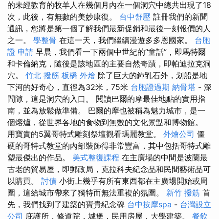
的未經教育的牧羊人在幾個月內在一個洞穴中總共出現了18
次，此後，有無數的美妙康復。
台中舒壓
註冊我們的新聞
通訊，您將是第一個了解我們最新促銷和最後一刻報價的人
之一。
學整骨
在這一天，我們繼續漫遊多多恩國家。
台胞
證 申請
早晨，我們看一下兩個中世紀的“童話”，即馬特爾
和卡倫納克，隨後是該地區的主要自然奇蹟，即帕迪拉克洞
穴。
竹北 撥筋
板橋 外燴
除了巨大的鐘乳石外，划船是地
下河的好奇心，直徑為32米，75米
台胞證過期
納骨塔
- 深
間隙，這是洞穴的入口。 閱讀巴爾的摩最佳地點的實用指
南，並為放鬆做準備。 巴爾的摩也被稱為魅力城市，是一
個熔爐，從世界各地的食物到無數的文化景點和博物館。
用寶貴的5翼哥特式雕刻祭壇觀看瑪麗教堂。
外燴公司
僵
硬的哥特式教堂的內部裝飾得非常豐富，其中包括哥特式雕
塑最傑出的作品。
美式整復課程
在主廣場的中間是波蘭最
古老的貿易屋，即郵政局，克拉科夫紀念品和民間藝術品可
以購買。
討債
小街上幾乎有所有東西都在主廣場開始或周
圍，這給城市帶來了獨特而無法重複的氛圍。
新竹 撥筋
首
先，我們找到了建築的寶貴紀念碑
台中按摩spa
-
台灣設立
公司
庇護所，修道院，城堡，民用房屋，大學建築。
餐飲