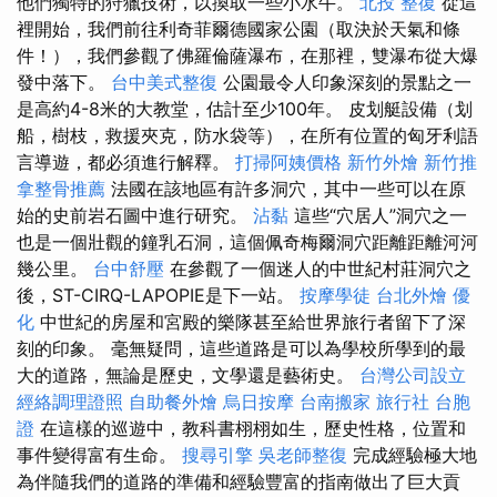
他們獨特的狩獵技術，以換取一些小水牛。
北投 整復
從這
裡開始，我們前往利奇菲爾德國家公園（取決於天氣和條
件！），我們參觀了佛羅倫薩瀑布，在那裡，雙瀑布從大爆
發中落下。
台中美式整復
公園最令人印象深刻的景點之一
是高約4-8米的大教堂，估計至少100年。 皮划艇設備（划
船，樹枝，救援夾克，防水袋等），在所有位置的匈牙利語
言導遊，都必須進行解釋。
打掃阿姨價格
新竹外燴
新竹推
拿整骨推薦
法國在該地區有許多洞穴，其中一些可以在原
始的史前岩石圖中進行研究。
沾黏
這些“穴居人”洞穴之一
也是一個壯觀的鐘乳石洞，這個佩奇梅爾洞穴距離距離河河
幾公里。
台中舒壓
在參觀了一個迷人的中世紀村​​莊洞穴之
後，ST-CIRQ-LAPOPIE是下一站。
按摩學徒
台北外燴
優
化
中世紀的房屋和宮殿的樂隊甚至給世界旅行者留下了深
刻的印象。 毫無疑問，這些道路是可以為學校所學到的最
大的道路，無論是歷史，文學還是藝術史。
台灣公司設立
經絡調理證照
自助餐外燴
烏日按摩
台南搬家
旅行社 台胞
證
在這樣的巡遊中，教科書栩栩如生，歷史性格，位置和
事件變得富有生命。
搜尋引擎
吳老師整復
完成經驗極大地
為伴隨我們的道路的準備和經驗豐富的指南做出了巨大貢