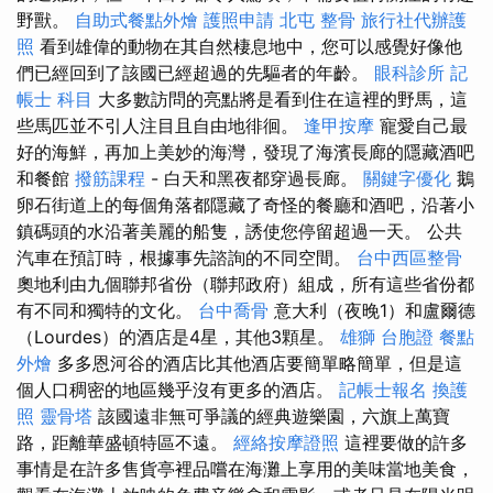
野獸。
自助式餐點外燴
護照申請
北屯 整骨
旅行社代辦護
照
看到雄偉的動物在其自然棲息地中，您可以感覺好像他
們已經回到了該國已經超過的先驅者的年齡。
眼科診所
記
帳士 科目
大多數訪問的亮點將是看到住在這裡的野馬，這
些馬匹並不引人注目且自由地徘徊。
逢甲按摩
寵愛自己最
好的海鮮，再加上美妙的海灣，發現了海濱長廊的隱藏酒吧
和餐館
撥筋課程
- 白天和黑夜都穿過長廊。
關鍵字優化
鵝
卵石街道上的每個角落都隱藏了奇怪的餐廳和酒吧，沿著小
鎮碼頭的水沿著美麗的船隻，誘使您停留超過一天。 公共
汽車在預訂時，根據事先諮詢的不同空間。
台中西區整骨
奧地利由九個聯邦省份（聯邦政府）組成，所有這些省份都
有不同和獨特的文化。
台中喬骨
意大利（夜晚1）和盧爾德
（Lourdes）的酒店是4星，其他3顆星。
雄獅 台胞證
餐點
外燴
多多恩河谷的酒店比其他酒店要簡單略簡單，但是這
個人口稠密的地區幾乎沒有更多的酒店。
記帳士報名
換護
照
靈骨塔
該國遠非無可爭議的經典遊樂園，六旗上萬寶
路，距離華盛頓特區不遠。
經絡按摩證照
這裡要做的許多
事情是在許多售貨亭裡品嚐在海灘上享用的美味當地美食，