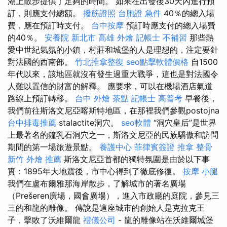
湖上散步提供了足夠的時間。 如果在出發後30天內進行預
訂，則應支付總額。
撥筋證照
台胞證 急件
40％的總入場
費，應在預訂時支付。
台中按摩
預訂時應支付的總入場費
的40％。
安養院 新北市
高雄 外燴
記帳士 不補習
那些熱
愛中世紀氣氛的小鎮，村莊和城堡的人是理想的，注定要針
對法國的西南部。
竹北推拿整復
seo點擊軟體價格
自1500
年代以來，該地區就沒有發生過重大戰爭，這也是對法國令
人難以置信的財富的解釋。 應要求，可以在機場酒店氣道
路線上預訂轉移。
台中 外燴 茶點
記帳士 高普考
早餐後，
我們前往斯洛文尼亞喀斯特地區，在那裡我們參觀postojna
台中排毒推薦
stalactite洞穴。
seo軟體
“洞穴皇后”是世界
上最著名的鐘乳石洞穴之一，斯洛文尼亞的民族驕傲和訪問
期間的第一場旅遊景點。
養護中心
菲律賓簽證
推拿 整骨
新竹 外燴 推薦
斯洛文尼亞首都的獨特氛圍是由於以下事
實：1895年大地震後，市中心得到了徹底修復。
按摩 小腿
我們在盧布爾雅那海岸散步，了解城市的著名廣場
（Prešeren廣場，國會廣場），進入市政廳的庭院，參見三
三的和龍的雕像。 傳說是這座城市的創始人是克拉克王
子，擊敗了沃維爾龍
禮儀公司
- 龍的雕像站在沃維爾城堡