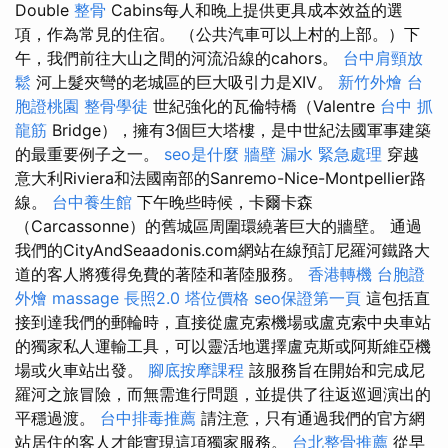
Double
整骨
Cabins每人和晚上提供更具成本效益的選
項，作為常見的住宿。 （公共汽車可以上村的上部。）下
午，我們前往大山之間的河流沿線的cahors。
台中肩頸放
鬆
河上髮夾彎的老城區的巨大吸引力是XIV。
新竹外燴
台
胞證桃園
整骨學徒
世紀強化的瓦倫特橋（Valentre
台中 抓
龍筋
Bridge），擁有3個巨大塔樓，是中世紀法國軍事建築
的最重要例子之一。
seo是什麼
牆壁 漏水 緊急處理
穿越
意大利Riviera和法國南部的Sanremo-Nice-Montpellier路
線。
台中養生館
下午晚些時候，卡爾卡森
（Carcassonne）的舊城區周圍環繞著巨大的牆壁。 通過
我們的CityAndSeaadonis.com網站在線預訂尼羅河鐵路大
道的客人將獲得免費的著陸和著陸服務。
香港轉機 台胞證
外燴
massage
長照2.0
塔位價格
seo保證第一頁
這包括直
接到達我們的郵輪時，直接從盧克索機場或盧克索中央車站
的獨家私人運輸工具，可以靈活地選擇盧克斯或阿斯維亞機
場或火車站出發。
腳底按摩課程
該服務旨在開始和完成尼
羅河之旅冒險，而無需進行問題，並提供了往返巡迴演出的
平穩過渡。
台中排毒推薦
請注意，只有通過我們的官方網
站居住的客人才能實現這項獨家服務。
台北整骨推薦
從早