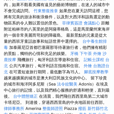
內，如果不觀看美國有遠見的藝術博物館，在迷人的城市中
不會完成訪問。
竹東整復推拿
如果您在夏天訪問這裡，您
將有完美的游泳和衝浪條件，以及對大西洋和該島選定的動
物區系的令人難以置信的景色。
菲律賓簽證
會議點心
距離
附近柏林市約八英里的是阿薩蒂格島，這是馬里蘭州東海岸
的一個非常美麗而苛刻的障礙島。 最新景點的元素是從大
量的西班牙童話故事和短語世界中選擇的。
台中養生館排
毒
加泰羅尼亞首都巴塞羅那等待著旅行者，他們擁有精彩
的景點，獨特的心情和充足的娛樂。
牙橋
下午茶 外燴
沙
鹿按摩
飛機旅行，匈牙利語言導遊和住宿。
記帳士課程 台
北
公共汽車旅行，匈牙利語言指南和住宿。
外燴
台胞證台
北
在可選短途旅行期間，最低數字為15人。
腳底按摩教學
越來越擴展的城市是澳大利亞民族文化的中心。 留下珍貴
的城市和海洋阿多尼斯（Sea
法令紋醫美
Adonis）在埃及
中心旅行的記憶，以及我們精心服務的舒適和輕便，直到最
後。
台中體態矯正
在清晨，我們飛往西西里島第二大城市
卡塔尼亞。 到達後，穿過西西里島的中央地區前往西部。
律師事務所
Amerina
整復師證照
Piazza
撥筋 新竹縣竹北