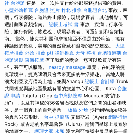
社 台胞證
這是一次一次性支付給外部服務提供商的費用。
小型外燴推薦
台胞證 照片
竹北 推拿
台胞證台北
事故，疾
病，行李保險，道路終止保險，現場參賽者，其他餐點，可
選計劃和音頻指南。
記帳士考試 書
事故，疾病，行李保
險，旅行保險，旅遊稅，現場參賽者，可選計劃和音頻指
南。 當然，捷克共和國和摩拉維亞不僅是由於啤酒，擁有
神話般的景觀，美麗的自然寶藏和浪漫的歷史建築。
大里
按摩推薦
外燴 推薦 ptt
律師推薦
天母 整復
台胞證過期
台
胞證過期
東海按摩
有了我們的獎金，您可以欣賞所有這
些，甚至可以釀造。
nearby massage
畢竟，在純淨的捷
克環境中，捷克啤酒只會帶來更多的生活樂趣。 當地人將
澳大利亞政府借為土地，並與Anangu
記帳士 會計學
Trunk
共同經營與該地區景點有關的旅遊中心和公園。 Kata
台胞
證 申請
Tutjuta（Olga
台中肩頸按摩
Mountain或“許多
頭”），以及其神秘的36名岩石稅以及它們之間的山谷和峽
谷，是一個真正的自然專業。
板橋 外燴
步行到Walpa峽谷
的異常岩石形狀。
台中 抓龍筋
艾爾斯岩（Ayers
網路行銷
Rock）或古老的名字烏魯魯（Uluru）是我們星球上最奇妙
的地層之一。
護理之家 永和
澳大利亞符號中最早的是一個