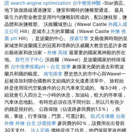
證
search engine optimization
台中整骨神醫
-Star酒店。
地下旅遊路線通過鹽室，鹽室和獨特的鹽雕塑通道。 最具
吸引力的聖金教堂是用均勻鹽雕刻而成的，配以鹽枝形，鹽
晶體和灰鹽雕塑。 沃維爾城堡山（Wawel Castle
外國人成
立公司
Hill）是城市上方的韋爾城（Wawel Castle
外燴 推
薦 ptt
Hill），是波蘭的中心。
搜索引擎
文藝復興時期的皇
家城堡和波蘭國王的冠冕和埋葬的沃威爾大教堂也是許多傑
出藝術家和政治家 -
外燴 高雄
最重要的國家萬神殿的所在
地。
新竹月子中心
沃維爾（Wawel）是波蘭國家的特殊場
所
台中按摩推薦ptt
-
台北 按摩
象徵著光榮的過去和舊波
蘭共和國的幅度。
南屯推拿
歷史悠久的市中心與Wawel一
起被添加到聯合國教科文組織的文化遺產清單中。 旅程始
終是使用現代空氣條件的公共汽車來完成的。 每3小時，小
組就會引入四分之一小時的休息，加油站，較大的停車場，
汽車休息地點。 有時您必須在洗手間付款，所以只有很少
的錢是很好的。 公路保險（佔道路參與費的1.5％），疾
病，事故，行李保險，門票，可選計劃。
臥式冷凍櫃
台南
外燴
外燴 台北
沙鹿按摩
參與費的60％，該費用在出發前
30天支付。
法人定義
價格提供了信息，他們保留更改的權