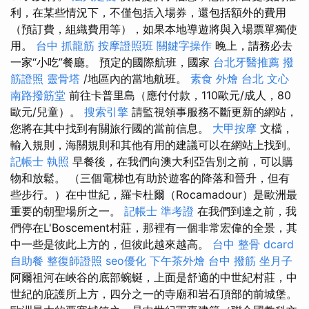
利，在某些情況下，不僅包括入場券，還包括額外的費用
（預訂費，組織費用等），如果本地導遊將與入場票單獨使
用。
台中 抓龍筋
按摩證照班
關鍵字操作
晚上，請務必去
一家“小吃”餐廳。 預定的國際航班，國家
台北牙醫推薦
撥
筋證照
靈骨塔
/地區內的當地航班。
素食 外燴 台北
文心
南路撥筋堂
前往卡普里島（應付付款，110歐元/成人，80
歐元/兒童）。
搜索引擎
請監視領事服務不斷更新的網站，
您將在其中找到有關旅行國的當前信息。
大甲按摩
文檔，
輸入規則，海關規則和其他有用的建議可以在網站上找到。
記帳士 執照
早餐後，在我們向澳大利亞告別之前，可以購
物和放鬆。 （三個電梯也有助於遊客的降落和晉升，但有
些步行。）在中世紀，羅卡杜爾（Rocamadour）是歐洲最
重要的朝聖場所之一。
記帳士 準考證
在我們到達之前，我
們停在L'Boscement村莊，那裡有一個非常宏偉的全景，其
中一些是彼此上方的，但彼此越來越高。
台中 整骨 dcard
自助餐
整復師證照
seo優化
下午茶外燴
台中 撥筋
坐月子
阿爾祖河在峽谷的底部蜿蜒，上面是舒適的中世紀村​​莊，中
世紀的庇護所上方，四分之一的寺廟和岩石頂部的前城堡。