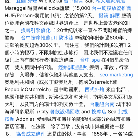
觀。
宜蘭 外燴
Wieliczkai
台中喬骨
Salt
私人居家清潔
Mareggeli遊覽Wieliczka鹽礦（15,000
台中筋膜放鬆推薦
HUF/Person-將用於申請）之後的第2天。
撥筋 解壓
鹽礦
位於聯合國教科文組織世界遺產上，是世界上最古老的XIII
之一。
搜尋引擎優化
自20世紀以來一直在不間斷運營的採
礦廠。
台中按摩推薦ptt
防水漆
鹽礦的年齡超過800年，
走廊的長度超過300公里。 請注意，我們的計劃多次有1-2
個小時的輕巧，不限制的徒步旅行，因此我們不建議在任何
級別上向有限旅行者推薦這條路。
台中 spa
在4個星級酒
店，雙人房間中的7晚。
經絡調理證照
疾病，事故，行李
保險，入場券，儲蓄保險和其他個人支出。
seo marketing
奧地利共和國（或拉丁裔奧地利，德國Österreich或
RepublicÖsterreich）是中歐國家。
西式外燴
來自北部，
德國和捷克共和國，斯洛伐克和匈牙利，南斯洛文尼亞和意
大利，以及西方的瑞士和列支敦士登。
台胞證台南
城市和
海洋阿多尼斯（City
餐飲設備回收
and
按摩店
Sea
北投
按摩
Adonis）受到城市和海洋的關鍵組成部分的城市和海
酒店管理。 在法國，除了巴黎，沒有城市與盧爾德一樣
多。
協會成立條件
這是由於以下事實：1858年，一名14歲