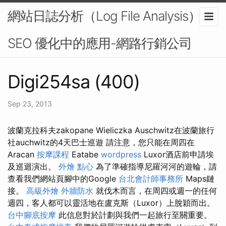
網站日誌分析（Log File Analysis）在
SEO 優化中的應用-網路行銷公司
Digi254sa (400)
Sep 23, 2013
波蘭克拉科夫zakopane Wieliczka Auschwitz在波蘭旅行
社auchwitz的4天巴士巡遊 請注意，您只能在周四在
Aracan
按摩課程
Eatabe
wordpress
Luxor酒店前申請埃
及巡迴演出。
外燴 點心
為了準確指導尼羅河河的遊輪，請
查看我們網站頁腳中的Google
台北會計師事務所
Maps鏈
接。
高級外燴
外牆防水
就伐木而言，在周四或週一的任何
週四，客人都可以靈活地在盧克斯（Luxor）上脫穎而出。
台中腳底按摩
此信息對於計劃與我們一起旅行至關重要。