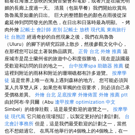
觀看在海灘上放映的免費音樂會和電影，或者只是在陽光明
媚的長廊上度過一天。 清晨（包裝早餐）我們開始欣賞烏
魯魯風景如畫的日出。 巨大的整體顏色的顏色在雨後從深
處延伸到閃閃發光的黑色，在日出和日落時最為明顯。 - 烤
肉外燴
記帳士 會計師 差別
記帳士 放榜
現代風
東南旅行
社 台胞證
經過奇妙的自然現象之後，我們在烏魯魯
（Uluru）的腳下的研究踪跡上散步，然後參觀文化中心，
在那裡您可以從土著裝飾品購買。
正骨
台北 外燴 推薦
這
座城市是昆士蘭州省的旅遊中心和度假勝地，現在是該國最
受歡迎和訪問的目的地之一。
台中按摩spa
助聽器 推薦
從
這裡到附近的雨林和附近的珊瑚礁都有許多遊覽。
按摩學
徒
這是世界上唯一在海上遇到森林的地方。 您可能必須與
某人共享雙人床，如果您有單獨的住宿要求，則必須自己承
受價格差異。
外燴 台北
足底按摩
外燴佈置
外燴 推薦 ptt
由於阿布·辛貝爾（Abu
逢甲按摩
optimization 中文
Simbel）的雄偉壯觀，這是最受歡迎的遊覽之一。
按摩學
徒
現代風
它只能在現場預訂，以製定更好的計劃計劃。
台
北會計事務所
但是，這是我們最受歡迎的計劃之一，當然
也不想錯過它。 在馬耳他舉行的4個晚上的4個晚上，在一