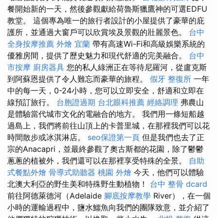
餐開始新的一天，然後參觀獻給荷魯斯獵鷹神的可選EDFU
教堂。 這個專為唯一的旅行者設計的小屋提供了豪華的庇
護所，並通過大窗戶可以欣賞埃及景觀的壯麗景色。
台中
全身按摩推薦
外燴 宜蘭
帶有高速Wi-Fi和高級娛樂系統的
優雅房間，提供了歷史魅力和現代舒適的完美融合。
台中
市按摩
廚房器具
您的私人綠洲正在等待尼羅河，從盧克斯
到阿蘇恩提供了令人難忘而豪華的旅程。
假牙
整復所
一年
中的每一天，0-24小時，您可以立即安全，舒適和立即在
線預訂旅行。
台胞證過期
台北眼科推薦
經絡調理
弗農山
是體驗當代城市文化的電融合的地方。 我們用一條短船越
過島上，我們將前往山頂上的卡普里城，在那裡我們可以花
時間散步或冰淇淋店。
seo保證第一頁
但是我們也去了正
宗的Anacapri，並最終參觀了奧古斯都的花園，除了鬱鬱
蔥蔥的植被外，我們還可以在那裡享受特殊的全景。
自助
式餐點外燴
骨導式助聽器
桃園 外燴
今天，他們可以體驗
北澳大利亞的野生美和特殊野生動植物！
台中 整骨 dcard
前往阿德萊德河（Adelaide
腳底按摩教學
River），在一個
小時的運輸過程中，鹽水鱷魚向我們的團隊致意，並介紹了