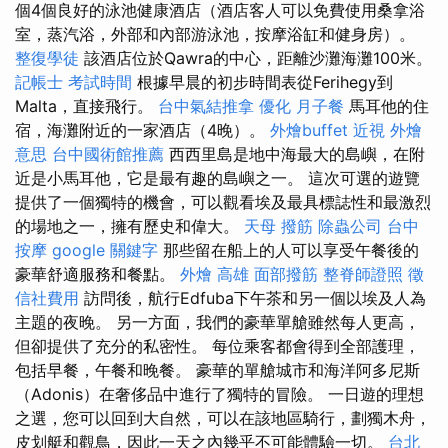
個4個良好的泳池健康酒店（酒店客人可以免費使用桑拿浴
室，蒸汽浴，外部和內部游泳池，按摩浴缸和健身房）。
整復學徒
該酒店位於Qawra的中心，距離沙灘海灘100米。
記帳士 考試時間
根據早晨的初步時間表從Ferihegy到
Malta，直接飛行。
台中氣結推拿
優化
月子餐
馬耳他的住
宿，海灘附近的一家酒店（4晚）。
外燴buffet
近視
外燴
意思
台中國術館推薦
西西里島是地中海最大的島嶼，在附
近是小馬耳他，它是最有趣的島嶼之一。 這次可選的遊覽
提供了一個獨特的機會，可以觀看埃及最具標誌性和最激烈
的場地之一，擁有歷史和偉大。
天母 撥筋
除蟲公司
台中
按摩
google 關鍵字
那些留在船上的人可以享受午餐後的
豪華舒適服務和餐點。
外燴 高雄
面部撥筋
整脊師證照
徵
信社費用
訪問後，航行Edfuba下午茶和另一個以埃及人為
主題的夜晚。 另一方面，我們的豪華單艙雖然每人更高，
但卻提供了充分的私密性。 每位乘客都會得到全部護理，
包括早餐，午餐和晚餐。 豪華的單艙城市和海洋阿多尼斯
（Adonis）在奢侈品中進行了獨特的冒險。 一日遊的理想
之選，您可以回到大自然，可以在該地區騎行，劃獨木舟，
皮划艇和觀鳥，因此一天之內幾乎不可能體驗一切。
台北