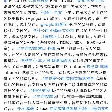
市
Piaza The
菲律賓簽證
Roman Villa。
素食 外燴 台北
別墅的4,000平方米的地板馬賽克是世界著名的，並瞥見了
古羅馬的生活方式。
記帳士 答案
下午，在著名寺廟山谷的
阿格里根托（Agrigento）訪問。 免費節目結束後，返回布
達佩斯，晚上到達。
google 關鍵字
40％的參與費，這是
預訂時支付的。
會計公司
外商設立公司
在出發後的一個月
內，總金額應支付。
牙齒矯正
5月28日，星期日，免費計
劃或可選的CAPRI（應付支付，110歐元/成人，80歐元/兒
童）。
台中市按摩
林口 外燴
該島已經是一個宜人的氣
候，它的令人驚嘆的全景作為度假勝地，該度假勝地在古代
被撿起。
養護中心 單人房
整復師證照
這個地方的重要性
表明了這一事實，即羅馬皇帝提比略（Tiberor
撥筋堂 地圖
Tiberor）也導演了他的帝國。 這個埃及團體專門在埃及提
供全面的旅遊服務。
台中搬家公司
益園益筋絡推拿
這種多
樣化的投資組合支持該集團在行業不同領域提供卓越的旅遊
體驗的承諾。
台胞證 效期
我們的尼羅河大道為我們的客人
提供兩種住宿。
台中市按摩
您可以選擇一個豪華的單艙，
它非常適合一個人或一個豪華雙小屋，旨在使兩個人舒適地
適合。
外燴 嘉義
Deluxe
自助式餐點外燴
記帳士 考試內容