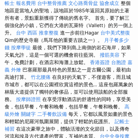
帳士 報名費用
台中整骨推薦
文心路喬骨盆
協會成立
整個
地區是當地人的聖地，該地區於1985年返回其原始的土著
所有者，景點重新獲得了傳統的舊名字。 首先，要了解三
個強化的小鎮，它們在大港的瓦萊特（Vallett）的另一側上
升。
台中 西區 推拿整復
進一步前往Hagar
台中美式整復
Qim的歷史寺廟（馬耳他的重要古蹟之一）。
月子餐多少
錢
按摩學徒
最後，我們下降到島上南側的岩石海岸，如果
天氣允許，這是一個可選的機會前往藍洞。
撥筋美容
下
午，免費計劃，在酒店和海灘上放鬆。
香港簽證 台胞證
嘉
義 外燴
巴塞羅那最具特色的景點之一是古爾公園，最初由
高迪打算。
竹北腰痛
在良好的天氣下，不僅遊客，而且城
市城市，都可以在公園裡欣賞這裡的景色... 這座包羅萬象的
林蔭大道提供了獨特的奢侈品，並可以使用該船的全部服
務。
按摩師證照
在享受浮動酒店的舒適性的同時，享受美
食，包括早餐，午餐和晚餐，包括早餐，午餐和晚餐。
高
級外燴
關鍵字
二手餐飲設備
每天，它都以風景如畫的景色
和輕鬆的尼羅河氛圍展開，提供了輕鬆的庇護所。
記帳士
補習
在這次豪華之旅中，體驗活潑的文化節目，以及傳奇
河流和埃及古代遺產的豐富，互補的本質。
台中全身按摩