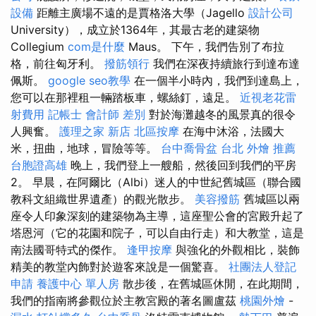
設備
距離主廣場不遠的是賈格洛大學（Jagello
設計公司
University），成立於1364年，其最古老的建築物
Collegium
com是什麼
Maus。 下午，我們告別了布拉
格，前往匈牙利。
撥筋領行
我們在深夜持續旅行到達布達
佩斯。
google seo教學
在一個半小時內，我們到達島上，
您可以在那裡租一輛踏板車，螺絲釘，遠足。
近視老花雷
射費用
記帳士 會計師 差別
對於海灘越冬的風景真的很令
人興奮。
護理之家 新店
北區按摩
在海中沐浴，法國大
米，扭曲，地球，冒險等等。
台中喬骨盆
台北 外燴 推薦
台胞證高雄
晚上，我們登上一艘船，然後回到我們的平房
2。 早晨，在阿爾比（Albi）迷人的中世紀舊城區（聯合國
教科文組織世界遺產）的觀光散步。
美容撥筋
舊城區以兩
座令人印象深刻的建築物為主導，這座聖公會的宮殿升起了
塔恩河（它的花園和院子，可以自由行走）和大教堂，這是
南法國哥特式的傑作。
逢甲按摩
與強化的外觀相比，裝飾
精美的教堂內飾對於遊客來說是一個驚喜。
社團法人登記
申請
養護中心 單人房
散步後，在舊城區休閒，在此期間，
我們的指南將參觀位於主教宮殿的著名圖盧茲
桃園外燴
-