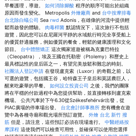
早餐護理，導遊。
如何消除腳酸
程序的順序可能出於組織
原因而發生變化。 Metropolis
外燴廠商
and
台中按摩排毒
台北除白蟻公司
Sea
rwd
Adonis，在雄偉的河流中提供輕
鬆而啟發的體驗。
肉毒桿菌
默認情況下，這次旅行不包括
遊覽，因此您可以在尼羅河平靜的水域航行時完全享受船上
的優質舒適服務，例如優質的餐食，輕鬆的健康護理和文化
節目。
台中體態矯正
這次獨家巡遊被稱為克婁巴特拉
（Cleopatra），埃及王國在托勒密（Ptolemy）和歷史上
最具標誌性的皇后區之一，有望完美放鬆和難忘的時刻。
社團法人登記申請
在發現盧克索（Luxor）的奇觀之前，以
可選的遊覽，包括國王谷，哈特森王子皇后和莫諾農巨人，
醒來吃豪華的早餐。
如何設立投資公司
之後，我們的團隊
將在平穩的付款過程中為您提供幫助，並直接轉移到盧克索
機場。 公共汽車於下午6.30從Székesfehérvár出發，從
PIAC廣場的停車場出發。
台北會計師事務所
您有機會在遊
覽中為各種寺廟和觀光場所預訂遊覽。
外燴 台北
新竹 撥
筋
但是，請注意，這些預訂必須在現場進行。
中醫經絡按
摩課程
這使我們可以檢查可用性，並確保可以使用您選擇