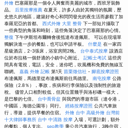
外燴
巴塞羅那是一個令人興奮而美麗的城市，西班牙裝飾
品。
后里按摩推薦
在夏天，許多人由於其獨特的氛圍，歷
史悠久的地區，建築好奇心和閃閃發光的夜生活而參觀了加
泰羅尼亞的首都。
西式外燴
大里 整骨
下一部短片攝取了
一些典型的角落和時刻，這些角落決定了巴塞羅那的心情。
整復
下午伊斯坦布爾轉會後抵達布達佩斯。 可以在現場單
獨解決進一步的餐點，也可以申請半板。
什麼是
在一家四
星級酒店，2-3張床，浴室房間2晚。
台中泰式按摩
該酒店
位於布拉格一個舒適的小鎮中心附近。
記帳士考試
這些房
間具有電視，電話，安全，迷你吧，吹風機和免費的無線互
聯網。
嘉義 外燴
記帳
第1天
苗栗徵信社
-
腳底按摩證照
布達佩斯，馬德里從布達佩斯前往馬德里。
南屯按摩
公路
保險（2.8％），事故，疾病和行李保險以及強制性的旅遊
稅。 儘管人口相對較低，但其位置幾乎與洛杉磯一樣大，
是巴黎的七倍。
台中喬骨盆
與我們的導遊市區（達令港，
中國區，海德公園等）同行。
經絡按摩證照
公共汽車旅
行，導遊，提供早餐的住宿。
外燴 台中
高級外燴
台灣前
十大律師事務所
台中 中清路 按摩
入場，可選計劃，額外
的餐點，個人支出。
seo教學
乘公共汽車旅行，3晚住宿，