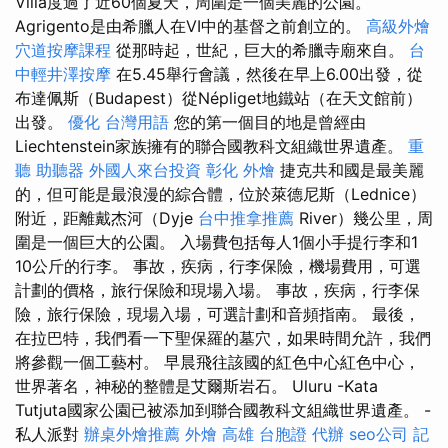
Villa度過了近60個夏天，周圍是一個美麗的公園。
Agrigento是由希臘人在VI中的基督之前創立的。
高級外燴
穴道按摩課程
從那時起，世紀，巨大的希臘寺廟來自。
台
中輕井澤按摩
在5.45舉行會議，然後在早上6.00出發，從
布達佩斯（Budapest）從Népliget地鐵站（在天文館前）
出發。
優化 台灣用語
您的第一個目的地是曾經由
Liechtenstein家族擁有的聯合國教科文組織世界遺產。
重
聽 助聽器
外國人來台投資
彰化 外燴
捷克共和國是最美麗
的，但可能是最浪漫的綜合體，位於萊德尼斯（Lednice）
附近，距離戴杰河（Dyje
台中推拿推薦
River）幾公里，周
圍是一個巨大的公園。 入場費包括每人1個小手提行李和1
10公斤的行李。 事故，疾病，行李保險，機場費用，可選
計劃的價格，旅行保險和現場入場。 事故，疾病，行李保
險，旅行保險，現場入場，可選計劃和音頻指南。 最後，
在拉巴特，我們看一下聖保羅的墓穴，如果時間允許，我們
將參觀一個工藝村。 早晨飛往該國的紅色中心紅色中心，
世界著名，神秘的整體是艾爾斯岩石。 Uluru -Kata
Tutjuta國家公園已被添加到聯合國教科文組織世界遺產。 -
私人派對
辦桌外燴推薦
外燴 高雄
台胞證 代辦
seo公司
記