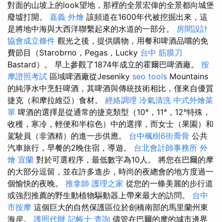
對面的山坡上的look望地，那裡的全景宏偉的全景都向城堡
廢墟打開。
嘉義 外燴
該頻道在1600年代被挖掘出來，這
是將地中海與大西洋聯繫起來的水道的一部分。
房間設計
協會成立條件
觀光之後，提供購物，用餐和啤酒品嚐的免
費節目（Starobrno，Pegas，Lucky
台中 筋膜刀
Bastard）。 早上參觀了1874年成立的霍爾巴啤酒廠。
按
摩證照考試
區域啤酒廠從Jeseniky
seo tools
Mountains
的純淨水中烹飪啤酒，其啤酒與傳統技術相比，僅來自優質
捷克（和摩拉維亞）食材。
經絡調理
冷氣清洗
中式外燴菜
單
啤酒的選擇是從通常的捷克類型（10°，11°，12°特殊，
收穫，寒冷，輕便和半棕色）中的選擇，而女士（果園）和
駕駛員（非酒精）的進一步供應。
台中楓樹6街喬骨
公共
汽車旅行，早餐的2晚住宿，導遊。
台北會計師事務所
外
燴 宜蘭
對於可選程序，最低數字為10人。 將您在巴爾的摩
的大部分逗留，並在許多進步，時尚的夜總會的地方度過一
個愉快的夜晚。
推拿師
護理之家
從您的一條美麗的步行道
或強烈推薦的野生動植物驅動器上帶來最大的訪問。
台中
市按摩
這個巨大的自然保護區位於劍橋南部的馬里蘭州東
海岸。
護照代辦
記帳士 查詢
儘管在巴爾的摩的城市邊界