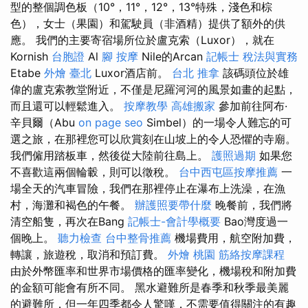
型的整個調色板（10°，11°，12°，13°特殊，淺色和棕
色），女士（果園）和駕駛員（非酒精）提供了額外的供
應。 我們的主要寄宿場所位於盧克索（Luxor），就在
Kornish
台胞證
Al
腳 按摩
Nile的Arcan
記帳士 稅法與實務
Etabe
外燴 臺北
Luxor酒店前。
台北 推拿
該碼頭位於雄
偉的盧克索教堂附近，不僅是尼羅河河的風景如畫的起點，
而且還可以輕鬆進入。
按摩教學
高雄搬家
參加前往阿布·
辛貝爾（Abu
on page seo
Simbel）的一場令人難忘的可
選之旅，在那裡您可以欣賞刻在山坡上的令人恐懼的寺廟。
我們僱用踏板車，然後從大陸前往島上。
護照過期
如果您
不喜歡這兩個輪轂，則可以徵稅。
台中西屯區按摩推薦
一
場全天的汽車冒險，我們在那裡停止在瀑布上洗澡，在漁
村，海灘和褐色的午餐。
辦護照要帶什麼
晚餐前，我們將
清空船隻，再次在Bang
記帳士-會計學概要
Bao灣度過一
個晚上。
聽力檢查
台中整骨推薦
機場費用，航空附加費，
轉讓，旅遊稅，取消和預訂費。
外燴 桃園
筋絡按摩課程
由於外幣匯率和世界市場價格的匯率變化，機場稅和附加費
的金額可能會有所不同。 黑水避難所是春季和秋季最美麗
的避難所，但一年四季都令人驚嘆，不需要值得關注的有趣