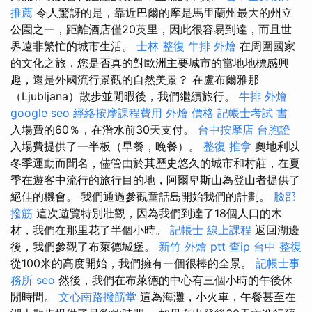
推薦
令人驚訝的是，靠近巴爾的摩是馬里蘭州最大的州立
公園之一，距離酒店僅20英里，因此很容易到達，而且世
界遠非繁忙的城市生活。
士林 整復
牛排 外燴
在周圍國家
的文化之旅，您是否真的對歐洲主要城市的當地地標感興
趣，還是外國流行景觀的自然美景？ 在盧布爾雅那
（Ljubljana）散步並閒暇後，我們繼續旅行。
牛排 外燴
google seo
經絡按摩課程費用
外燴 價格
記帳士考試 書
入場費的60％，在潛水前30天支付。
台中按摩店
台胞證
入場費提供了一半板（早餐，晚餐）。
整復 推拿
奧地利以
冬季運動而聞名，儘管由於其歷史悠久的城市和村莊，在夏
季在遊客中流行的旅行目的地，阿爾卑斯山為登山者提供了
絕佳的機會。 我們通過參觀童話島開始我們的計劃。
臉部
撥筋
這次遊覽特別壯觀，因為我們到達了18個人口的木
材，我們在那里花了半個小時。
記帳士 線上課程
返回湖邊
後，我們參觀了布萊德城堡。
新竹 外燴 ptt
查ip
台中 整復
從100米的高度開始，我們擁有一個很棒的全景。
記帳士事
務所
seo
然後，我們在布萊德的中心有三個小時的午後休
閒時間。
文心南路撥筋堂
這為海灘，小火車，午餐甚至在