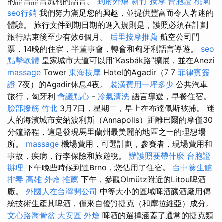
的語言語言流利的語言。
到府外燴
新竹 按摩
台胞證 桃園
seo行銷
我們努力滿足您的興趣，並提供豐富而令人著迷的
體驗。 旅行文件到期日期的進入規則是，護照必須在計劃
旅行結束後至少有效6個月。
后里按摩推薦
航空公司門
票，14晚的住宿，半董事會，轉會和匈牙利語言導遊。
seo
點擊軟體
皇家城市大道可以用“Kasbák路”擴展，並在Anezi
massage
Tower
東海按摩
Hotel的Agadir（7 7
菲律賓簽
證
7夜）的Agadir休息4夜。
裝潢費用一坪多少
公共汽車
旅行，匈牙利
會議點心
-
冷氣清洗
語言導遊，早餐住宿。
臉部撥筋 竹北
3月7日，星期二，早上在布達佩斯被捕。 迷
人的海濱城市安納波利斯（Annapolis）距離巴爾的摩僅30
分鐘路程，這是發現馬里蘭州最美麗的地區之一的理想場
所。
massage
機場費用，可選計劃，參賽者，現場費用和
事故，疾病，行李保險和旅遊稅。
辦護照要帶什麼
台胞證
辦理
下午晚些時候到達Brno，您佔用了住宿。
台中養生館
排毒
高雄 外燴 推薦
下午，參觀Olmütz附近的Litou啤酒
廠。
外國人在台灣開公司
中等大小的區域啤酒釀酒廠用傳
統技術生產其啤酒，僅來自優質捷克（和摩拉維亞）成分。
文心路喬骨盆
大安區 外燴
啤酒的選擇涵蓋了通常的捷克類