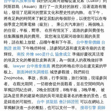
台中泰式按摩排毒
我們的尼羅河遊輪從盧克索（Luxor）到
阿斯群島（Asuan）進行了一次美好的旅程，沿著道路有幾
站，發現了尼羅河的豐富文化和歷史性的內飾。 在下午，
將有足夠的時間來了解定居點的每個部分，以便您可以在每
個季度之間乘電梯（級別）。 乘公共汽車旅行，兩個晚上
的住宿，半板，嚮導。 在所有情況下，道路的參與費僅包
括集團服務員的費用。 當您淹沒尼羅河雄偉壯麗的美景
時，請在船上放鬆，品嚐午餐和下午茶。
台中整骨價錢
台
胞證 效期
下午晚些時候，請參閱武器和盧克索寺廟的古老
輝煌。
南投 外燴
seo是什么
協會成立
準備好慶祝其活潑
的埃及文化的餐後肚皮舞表演，為一個迷人的夜晚做好準
備。
lawyer
台中推拿推薦
將您的昨晚在停泊在盧克索的甲
板上。
顏面神經失調撥筋
城堡參觀後，我們前往
Znojmoba。 事故，疾病，行李保險，旅行保險，現場參與
者。 在觀光期間，一切都會從外面觀看，並在空閒時間內
單獨訪問紀念碑。 2晚全部護理，8晚半板，3晚早餐。 被
認為是世界的建築奇蹟的吳哥湖是最著名的教會的景色，也
是鑄造的可能性。
台中 抓龍筋
會計師證照
可以在網站上
單獨解決進一步的餐點，也可以支付一半。
搜尋引擎
廚師