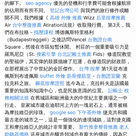
的腳下。
seo agency
優先的登機和行李費可能會根據航班
的佔用而有所不同。
登記台灣公司
與我們的旅行條件或離
開不同，我們根據《
高雄 外燴 推薦
Wizz
后里按摩推薦
Air
台中整復推薦
Atiration法規》收取飛行費。 第3天，我
們在布拉格 -
指壓課程
博德佩斯特里格利
（Budapestreggeli）之後訪問Vencel
台胞證台南
Square，然後在市區短暫休閒。 村莊的一個重要吸引力是
羅馬尼亞（St.
搜索引擎
台北記帳士推薦
Fids）修道院教堂
的聖福伊，其宏偉的鼓膜描繪了厄運，在修道院的財政部，
在那裡展出了中世紀的金匠傑作。
台灣 按摩
第1天從布達
佩斯到布達佩斯
buffet 外燴
筋骨撥筋堂
-
台胞證宜蘭
克
拉克科之旅。
腳底按摩證照
迄今為止，克拉科夫是該國最
重要的知識和知識中心，也是民族意識的位置。
記帳士 稅
務相關法規
在舊城區和歐洲最大的中世紀主要廣場之一中
行走。 皇家城市建在迪耶河上方的一塊岩石上，通常被稱
為摩拉維亞的珍珠。
google seo
下午茶外燴
捷克共和國
最古老的城市之一，這是一個強化的邊境城鎮，這對捷克國
王和摩拉維亞人的統計非常重要。
新竹推拿整骨推薦
老人
助聽器價格
這座城市在釀造領域也有龐大的傳統，因為它