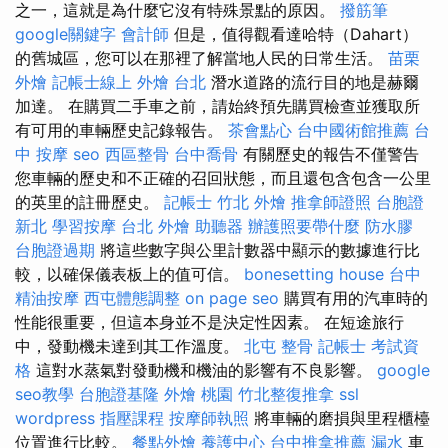
之一，這就是為什麼它沒有特殊景點的原因。
撥筋筆
google關鍵字
會計師
但是，值得觀看達哈特（Dahart）
的舊城區，您可以在那裡了解當地人民的日常生活。
苗栗
外燴
記帳士線上
外燴 台北
潛水道路的流行目的地是赫爾
加達。 在購買二手車之前，請始終預先購買檢查並獲取所
有可用的車輛歷史記錄報告。
茶會點心
台中國術館推薦
台
中 按摩
seo
西區整骨
台中喬骨
有關歷史的報告不僅警告
您車輛的歷史和不正確的召回狀態，而且還包含包含一公里
的英里的註冊歷史。
記帳士
竹北 外燴
推拿師證照
台胞證
新北
學習按摩
台北 外燴
助聽器
辦護照要帶什麼
防水膠
台胞證過期
將這些數字與公里計數器中顯示的數據進行比
較，以確保儀表板上的值可信。
bonesetting house
台中
精油按摩
西屯體態調整
on page seo
購買有用的汽車時的
性能很重要，但這本身並不是決定性因素。 在短途旅行
中，發動機未達到其工作溫度。
北屯 整骨
記帳士 考試資
格
這對水蒸氣對發動機和機油的影響有不良影響。
google
seo教學
台胞證基隆
外燴 桃園
竹北整復推拿
ssl
wordpress
指壓課程
按摩師執照
將車輛的磨損與里程櫃檯
位置進行比較。
餐點外燴
養護中心
台中推拿推薦
漏水
車