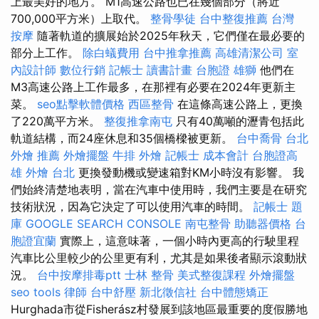
上最美好的地方。 M1高速公路也已在幾個部分（將近
700,000平方米）上取代。
整骨學徒
台中整復推薦
台灣
按摩
隨著軌道的擴展始於2025年秋天，它們僅在最必要的
部分上工作。
除白蟻費用
台中推拿推薦
高雄清潔公司
室
內設計師
數位行銷
記帳士 讀書計畫
台胞證 雄獅
他們在
M3高速公路上工作最多，在那裡有必要在2024年更新主
菜。
seo點擊軟體價格
西區整骨
在這條高速公路上，更換
了220萬平方米。
整復推拿南屯
只有40萬噸的瀝青包括此
軌道結構，而24座休息和35個橋樑被更新。
台中喬骨
台北
外燴 推薦
外燴擺盤
牛排 外燴
記帳士 成本會計
台胞證高
雄
外燴 台北
更換發動機或變速箱對KM小時沒有影響。 我
們始終清楚地表明，當在汽車中使用時，我們主要是在研究
技術狀況，因為它決定了可以使用汽車的時間。
記帳士 題
庫
GOOGLE SEARCH CONSOLE
南屯整骨
助聽器價格
台
胞證宜蘭
實際上，這意味著，一個小時內更高的行駛里程
汽車比公里較少的公里更有利，尤其是如果後者顯示滾動狀
況。
台中按摩排毒ptt
士林 整骨
美式整復課程
外燴擺盤
seo tools
律師
台中舒壓
新北徵信社
台中體態矯正
Hurghada市從Fisherász村發展到該地區最重要的度假勝地