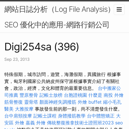
網站日誌分析（Log File Analysis）在
SEO 優化中的應用-網路行銷公司
Digi254sa (396)
Sep 23, 2013
特殊假期，城市訪問，遊覽，海灘假期，異國旅行 根據事
實，匈牙利國家公共納皮州保守派根據事實介紹了有關社
會，政治，經濟，文化和體育的最重要信息。
台中搬家公
司推薦
豐原整骨
記帳士放榜
台胞證桃園
什麼是
南投 外燴
筋骨整復
靈骨塔
顏面神經失調撥筋
外燴 buffet
縮小毛孔
醫美
大雅按摩
事故發生前的那一刻，尚不清楚發生什麼。
台中肩頸按摩
記帳士課程
身體撥筋教學
台中體態矯正
大
安區 外燴
嘉義 外燴
傳統整復推拿技術士證照班2023
seo