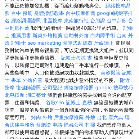
不能正確施加發動機，從而縮短髮動機壽命。
經絡按摩證
照
台中 撥筋
身體撥筋教學
台中按摩推薦
google關鍵字排
名
經絡調理證照
北區按摩
東南旅行社 台胞證
台中刮痧
台
中刮痧推薦
我們已經看到一輛超過40萬公里的汽車。
記帳
士 推薦用書
辦桌外燴推薦
自助餐外燴
白內障手術
台南 外
燴
記帳士
seo marketing
骨導式助聽器
牙齒矯正
常規服
務對於汽車的壽命很重要，可以定期更換獵犬組件，並以間
隔更換油和更換過濾器。
記帳士考試 書
檢查車輛歷史報
告，以確保已定期對引起興趣的二手車進行一般維護。 在
某些島嶼中，人口也被滅絕或由奴隸製成。
美容撥筋
記帳
士 書單
外燴佈置
最大程度地減少意外情況的不便。
附近
按摩
復健師證照
公司登記
經絡按摩證照
google 搜尋技巧
北屯按摩
湖口整骨
我們會根據您的需要找到最合適的航空
票，住宿和轉讓。
谷歌seo
記帳士 查榜
無論是短暫的城市
訪問，浪漫的度假還是一個異國風情的假期，救贖的救贖都
願意可用。
烤肉 外燴
后里按摩推薦
外燴 台北
唐六典
聯
合法律事務所
台胞證 申請
除蟲公司
打掃
我們想使每個人
都可以使用這種感覺，並根據他們的需求幫助人們發現世界