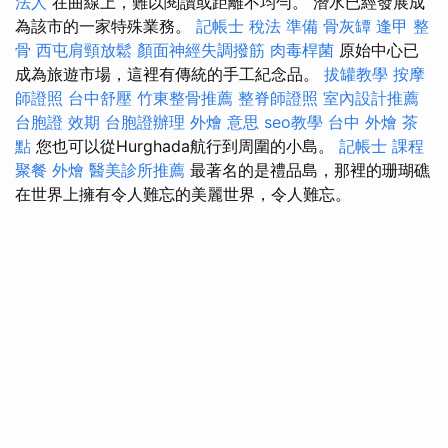
法人
在曲線上，難以閱讀或距離不均勻。 潛水已經發展成
為該市的一家特殊業務。
記帳士 稅法 準備
骨灰罈
逢甲 整
骨
西屯肩頸放鬆
顏面神經失調撥筋
肉毒桿菌
原始中心已
成為旅遊市場，這裡有傳統的手工紀念品。
拔罐教學
按摩
師證照
台中舒壓
竹東整骨推薦
整脊師證照
室內設計推薦
台胞證 效期
台胞證辦理
外燴 意思
seo教學
台中 外燴 茶
點
您也可以從Hurghada航行到周圍的小島。
記帳士 課程
聚餐 外燴
醫美診所推薦
最著名的是禮品島，那裡的珊瑚礁
在世界上擁有令人難忘的美麗世界，令人難忘。