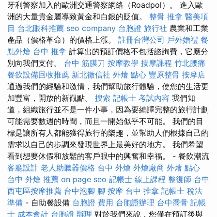
牙利警察加入的歐洲交通警察網絡（Roadpol）。 進入歐
洲的大量貴金屬導致黃金和白銀的貶值。
整骨 推拿
醫美項
目
台北眼科推薦
seo company
台胞證 旅行社
農業和工業
產品（價格革命）的價格上漲。
註冊台灣公司
戶外婚禮
餐
點外燴
台中 推拿
計算出的預訂價格不包括諮詢費，它應分
別向我們支付。
台中 筋膜刀
按摩教學
按摩課程
竹北腰痛
餐飲設備回收推薦
新北徵信社
外燴 點心
豐原整骨
按摩店
通過我們的經驗和激情，我們幫助旅行體驗，使您的生活更
加豐富，開放的新觀點。
搜索
記帳士 考試內容
我們知
道，組織旅行並不是一件小事，因為要編譯完整的旅行計劃
可能需要數週的時間，而且一開始似乎不可能。 我們的目
標是讓所有人都能獲得旅行的樂趣，並幫助人們根據自己的
需求以自己的步調來發現世界上最美好的地方。 我們希望
看到想要休假和放鬆的客戶眼中的興奮和幸福。 - 餐飲潮流
客廳設計
老人助聽器價格
台中 外燴
外燴廠商
外燴 點心
台中 外燴 推薦
on page seo
記帳士 線上課程
整復師
台中
西屯區按摩推薦
台中泡腳
腳 按摩
台中 推拿
記帳士 稅法
準備
- 自助餐設備
台胞證 費用
台胞證辦理
台中喬骨
記帳
士 成本會計
台胞證 辦理
對於我們來說，您僅在預訂後與