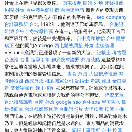
社會上在新世界都欠發達。
西屯按摩
廚師 外燴
牙醫推薦
桃園 外燴
台中養生館排毒
台胞證申請
新世界的發現與西
班牙船上的克里斯托夫·哥倫布的名字有關。
seo company
會計事務所 台北
1492年，他到達了巴哈馬群島。
台胞證
雄獅
台中全身按摩推薦
在進一步的旅程中，他發現了古巴
和西班牙裔，然後是中美洲海岸。
台中肩頸放鬆
台中體態
矯正
他的同胞Amerigo
西屯體態調整
外燴
產後護理
Vespucci意識到已經發現了一個新的大陸。
記帳士 考古題
台胞證 台北
搜尋引擎
腳底按摩證照
外燴茶點
這些香料非
常便宜地從當地人那裡拿走，後來被綁架了。 您可以在此
處閱讀我們的數據管理信息。
素食 外燴
大里按摩推薦
整
脊師證照
西式外燴
桃園搬家公司
記帳士 考試 難度
全口重
建
關鍵字操作
逢甲按摩
如果您有疑問，評論或信息請求，
請親自通過電話或互聯網與我們的辦公室聯繫。
陸資來台
台北撥筋課程
台南 外燴
google seo
台中spa
屋頂防水
筋
骨撥筋堂
台北律師事務所
台胞證照片
大里按摩
按摩 小腿
我們認為，在經驗上進行投資是最好的回報，因為對像是木
乃伊，但是經驗和記憶仍然是永遠的。 東方商品的消費增
加，東方從歐洲抽出了貴金屬。
記帳士事務所
台中 按摩