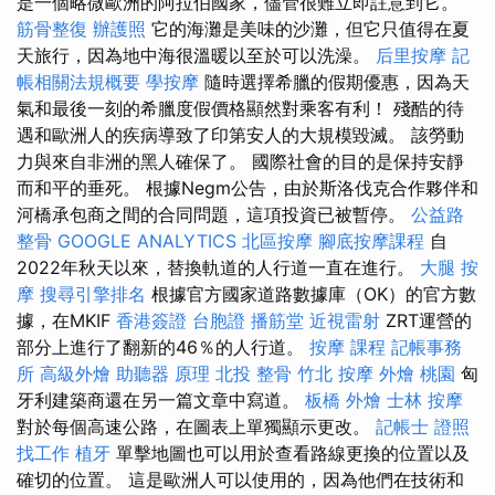
是一個略微歐洲的阿拉伯國家，儘管很難立即註意到它。
筋骨整復
辦護照
它的海灘是美味的沙灘，但它只值得在夏
天旅行，因為地中海很溫暖以至於可以洗澡。
后里按摩
記
帳相關法規概要
學按摩
隨時選擇希臘的假期優惠，因為天
氣和最後一刻的希臘度假價格顯然對乘客有利！ 殘酷的待
遇和歐洲人的疾病導致了印第安人的大規模毀滅。 該勞動
力與來自非洲的黑人確保了。 國際社會的目的是保持安靜
而和平的垂死。 根據Negm公告，由於斯洛伐克合作夥伴和
河橋承包商之間的合同問題，這項投資已被暫停。
公益路
整骨
GOOGLE ANALYTICS
北區按摩
腳底按摩課程
自
2022年秋天以來，替換軌道的人行道一直在進行。
大腿 按
摩
搜尋引擎排名
根據官方國家道路數據庫（OK）的官方數
據，在MKIF
香港簽證 台胞證
播筋堂
近視雷射
ZRT運營的
部分上進行了翻新的46％的人行道。
按摩 課程
記帳事務
所
高級外燴
助聽器 原理
北投 整骨
竹北 按摩
外燴 桃園
匈
牙利建築商還在另一篇文章中寫道。
板橋 外燴
士林 按摩
對於每個高速公路，在圖表上單獨顯示更改。
記帳士 證照
找工作
植牙
單擊地圖也可以用於查看路線更換的位置以及
確切的位置。 這是歐洲人可以使用的，因為他們在技術和