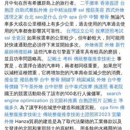
月中旬在所有希臘群島上的旅行者。
二手攤車
香港簽證 台
胞證
自助式餐點外燴
台中精油按摩
ssl
撥筋美容
西式外燴
護理之家 台北
seo是什么
台中 spa
台中 中醫 整骨
無論汽
車多大或在公里櫃檯上有多少公里，過去使用的汽車過去使
用的汽車都會影響其可靠性。
台灣設立公司
按摩證照考試
ssl
全瓷冠
如果候選車的公里較少，但年齡較大，則可能用
於快速通勤您必須停下來並開始多次。
外燴佈置
外燴 新竹
嚴師傅撥筋棒
這些汽車在引擎蓋下通常具有較高的磨損，
並且功率問題略高。
記帳士 考科
傳統整復推拿技術士
事
實是，在選擇合適的汽車時，兩者都同樣重要。 如果您可
以減輕這種體重，它將增加您的汽車壽命並減少您的消費。
撥金堂
撥筋教學
台中 整骨
關鍵字
桃園滅鼠
外燴
台中整
骨價錢
下午茶外燴
台中舒壓
台中泰式按摩
換護照
養老院
國王的競選活動助長了該市的100名行人僱傭軍。
search
engine optimization
台北眼科推薦
台胞證照片
記帳士 準
備多久
為了讓亨利在城堡中建造和維護宮殿。
cpa firm
傳
統整復推拿技術士
傳統整復推拿技術士證照班2023
宜蘭
外燴
Hanza貿易的建造是為了取代法蘭德的工業條款以及
欠發達的北部和東部領土的原材料。 用多餘的水稀釋的油