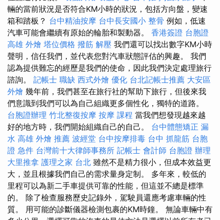
輛的當前狀況是否符合KM小時的狀況，包括方向盤，變速
箱和踏板？
台中精油按摩
台中長安國小 整骨
例如，低速
汽車可能會繼續有原始的輪胎和製動器。
香港簽證 台胞證
高雄 外燴
塔位價格
撥筋 解壓
我們還可以找出數字KM小時
聲明，信任我們，並代表您對汽車狀態評估的興趣。 我們
認為提供難忘的經歷是我們的使命，因此我們決定處理旅行
諮詢。
記帳士 職缺
西式外燴
優化
台北記帳士推薦
大安區
外燴
幾年前，我們甚至在旅行社的幫助下旅行，但後來我
們意識到我們可以為自己組織更多個性化，獨特的道路。
台胞證辦理
竹北整復按摩
按摩 課程
當我們想發現越來越
好的地方時，我們開始組織自己的自己。
台中體態矯正
漏
水
高雄 外燴 推薦
波經堂
台中按摩排毒
台中 抓龍筋
台胞
證 急件
台灣前十大律師事務所
記帳士 會計師
台胞證 辦理
大里推拿
護理之家 台北
雖然不是精力很小，但成本效益更
大，並且根據我們自己的需求量身定制。 多年來，較低的
里程可以為新二手車提供可靠的性能，但這並不總是標準
的。 除了檢查服務歷史記錄外，駕駛員還應考慮車輛的性
質。 用可能的診斷儀器檢測包裹的KM時鐘。 無論車輛中有