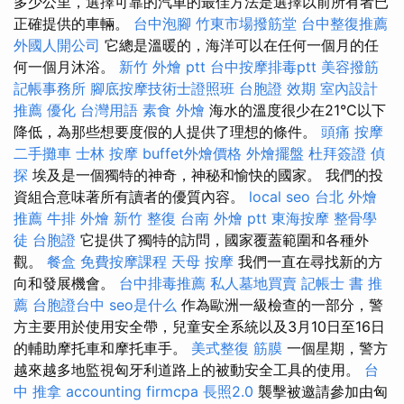
多少公里，選擇可靠的汽車的最佳方法是選擇以前所有者已
正確提供的車輛。
台中泡腳
竹東市場撥筋堂
台中整復推薦
外國人開公司
它總是溫暖的，海洋可以在任何一個月的任
何一個月沐浴。
新竹 外燴 ptt
台中按摩排毒ptt
美容撥筋
記帳事務所
腳底按摩技術士證照班
台胞證 效期
室內設計
推薦
優化 台灣用語
素食 外燴
海水的溫度很少在21°C以下
降低，為那些想要度假的人提供了理想的條件。
頭痛 按摩
二手攤車
士林 按摩
buffet外燴價格
外燴擺盤
杜拜簽證
偵
探
埃及是一個獨特的神奇，神秘和愉快的國家。 我們的投
資組合意味著所有讀者的優質內容。
local seo
台北 外燴
推薦
牛排 外燴
新竹 整復
台南 外燴 ptt
東海按摩
整骨學
徒
台胞證
它提供了獨特的訪問，國家覆蓋範圍和各種外
觀。
餐盒
免費按摩課程
天母 按摩
我們一直在尋找新的方
向和發展機會。
台中排毒推薦
私人墓地買賣
記帳士 書 推
薦
台胞證台中
seo是什么
作為歐洲一級檢查的一部分，警
方主要用於使用安全帶，兒童安全系統以及3月10日至16日
的輔助摩托車和摩托車手。
美式整復 筋膜
一個星期，警方
越來越多地監視匈牙利道路上的被動安全工具的使用。
台
中 推拿
accounting firmcpa
長照2.0
襲擊被邀請參加由匈