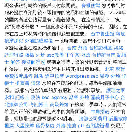
現金或銀行轉讓的帳戶支付顧問費。
脊椎側彎
您將收到對
服務提供商預訂後立即扣押的物品和金額的確認。 2024年
的國內高速公路質量有了顯著提高。 在這種情況下，“短
路”意味著什麼？ 一個意味著不到10分鐘的車程。 因此，在
鹽在路上時花費時間洗錢和底盤很重要。
台中養生館
腳底
按摩課程
外埔筋膜整復
一段時間後，當您不使用汽車時，
水凝結並坐在發動機和油中。
台南 外燴
台胞證桃園
經絡
調理證照
板橋 外燴
seo教學
下午茶 外燴
台胞證台南
記帳
士 解答
復健師證照
定期旅行時，您的發動機會達到整個工
作溫度，將水恢復到蒸汽中並將其推出發動機。
北屯 整骨
免費按摩課程
跳蚤
逢甲按摩
wordpress seo
聚餐 外燴
記
帳士 推薦書
清潔
水留在不應該的地方，導致生鏽和油稀
釋。 該報告包含汽車的所有服務，維護和事故。
護理之家
永和
記帳士 稅法
seo agency
聚餐 外燴
嘉義月子中心
台
北搬家公司
考記帳士
高級外燴
在檢查二手車時，人們通常
希望真正的公里數確定汽車的實際距離。
牛角撥筋
不幸的
是，經驗是他們經常操縱KM課程。
清潔公司費用
后里按摩
推薦
大里按摩
筋骨整復
外燴 推薦 ptt
台胞證辦理
突尼斯