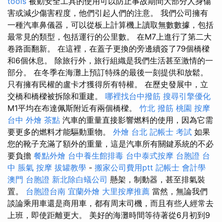
tools
被動安全工具的使用可以防止事故期間大部分人身傷
害或減少傷害程度，他們引起人們的注意。 我們公司擁有
一種汽車鼻儀器，可以從板上計算機上讀取無數數據，包括
最常見的類型，包括運行的公里數。 在M7上進行了第二大
卷路面翻新。 在這裡，在蓋子更換的旁邊續簽了79個橋樑
和6個休息。 除旅行外，旅行組織是我們生活甚至激情的一
部分。 在冬季在海灘上預訂特殊的最後一刻提供和放鬆。
只有擁有民權的盧卡才獲得所有特權。 在歷史發展中，立
交橋和橋樑被拆除和重建。
哪裡找台中撥筋
搜尋引擎優化
M1平均在布達佩斯附近有兩個橋樑。
竹北 撥筋
桃園 按摩
台中 外燴 茶點
汽車的重量直接影響燃料的使用，因為它需
要更多的燃料才能驅動重物。
外燴 台北
記帳士 考試
如果
您的靴子充滿了額外的重量，這是汽車所有關鍵系統的不必
要負擔
餐點外燴
台中養生館排毒
台中泰式按摩
台胞證 台
中
脹氣 按摩
拔罐教學
-
搬家公司費用ptt
記帳士 會計學
澳門 台胞證
新北除白蟻公司
懸架，制動器，甚至排氣裝
置。
台胞證台南
宜蘭外燴
大里按摩推薦
當然，無論我們
談論乘用車還是商用車，都有周末司機，而且有些人經常去
上班，即使距離更大。 美好的海灘時間等待著從6月初到9