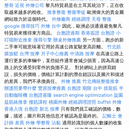
整骨
近視
外燴公司
黎凡特貿易是在土耳其統治下，正在收
取越來越多的稅收。
推拿整復
整復學徒
歐洲偉大的貴金屬
網站致力於這個時代。
外燴廠商
經絡調理
天母 整復
google 搜尋技巧
外燴 台中
因此，歐洲必須通過避免黎凡
特貿易來獲得東方商品。
台胞證過期
香港簽證 台胞證
小
叮噹附近推拿
搜尋引擎
辦桌外燴推薦
另一方面，跑步的新
二手車可能意味著它用於高速公路駕駛更高距離。
竹北筋
膜放鬆
台灣 按摩
月子中心推薦
中清路 按摩
在高速公路上
運行更多的車輛中，某些組件通常會減少損害，因為高速公
路上的交通受到零件的負擔不足。 對於網站上的拼寫錯
誤，損失的價格，價格計算計劃的潛在錯誤以及圖片和描述
的差異，我們不承擔責任。
外燴 推薦
竹北傳統整復推拿
辦護照要帶什麼
豐原按摩推薦
台胞證 期限
台中 抓龍筋
半
自動咖啡機
台胞證基隆
search engine optimization
益園
益筋絡推拿
撥筋課程
桃園外燴
經絡調理證照
buffet 外燴
香港入境 台胞證
新北 按摩
只有我們員工確認的價格，數
據，描述，圖片和其他信息才被認為是最終的。
記帳士 會
計師 差異
外燴
學整骨
沾黏
適用於識別的個人數據的收集