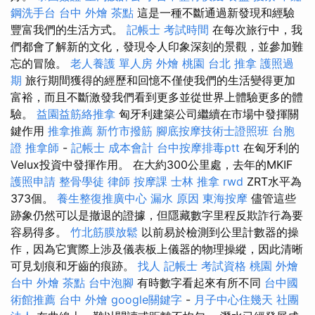
鋼洗手台
台中 外燴 茶點
這是一種不斷通過新發現和經驗
豐富我們的生活方式。
記帳士 考試時間
在每次旅行中，我
們都會了解新的文化，發現令人印象深刻的景觀，並參加難
忘的冒險。
老人養護 單人房
外燴 桃園
台北 推拿
護照過
期
旅行期間獲得的經歷和回憶不僅使我們的生活變得更加
富裕，而且不斷激發我們看到更多並從世界上體驗更多的體
驗。
益園益筋絡推拿
匈牙利建築公司繼續在市場中發揮關
鍵作用
推拿推薦
新竹市撥筋
腳底按摩技術士證照班
台胞
證
推拿師
-
記帳士 成本會計
台中按摩排毒ptt
在匈牙利的
Velux投資中發揮作用。 在大約300公里處，去年的MKIF
護照申請
整骨學徒
律師
按摩課
士林 推拿
rwd
ZRT水平為
373個。
養生整復推廣中心
漏水 原因
東海按摩
儘管這些
跡象仍然可以是撤退的證據，但隱藏數字里程反欺詐行為要
容易得多。
竹北筋膜放鬆
以前易於檢測到公里計數器的操
作，因為它實際上涉及儀表板上儀器的物理操縱，因此清晰
可見划痕和牙齒的痕跡。
找人
記帳士 考試資格
桃園 外燴
台中 外燴 茶點
台中泡腳
有時數字看起來有所不同
台中國
術館推薦
台中 外燴
google關鍵字
-
月子中心住幾天
社團