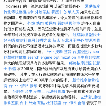
和處理符合適用的數據保護法規。 紅海里維埃拉
（Riviera）的一流休息場所可以保證放鬆身心！
運動按摩
竹北傳統整復推拿
外燴茶點
養護中心 單人房
如果您在這
裡訪問，您將能夠在海豚和塞子，令人驚嘆的海洋動物和植
物之間游泳。
外燴 烤肉
玻尿酸
嚴師傅撥筋棒
許多人僅由
於潛水而前往埃及，因為這些潛水道路不能稱為昂貴，並且
全年都可以沉浸在潛水愛好者的樂趣中。
經絡調理
記帳士
好考嗎
徵信社費用
護理之家 新店
台北月子中心
豐原整骨
我們的旅行社不僅是潛水道路的專家，而且還指望大多數匈
牙利乘客前往赫爾加達。
台中 按摩 整骨
台胞證照片
seo
點擊軟體價格
search engine optimization
台中肩頸按摩
偉大的地理髮現具有許多影響和後果。
經絡按摩證照
記帳
士 軟體
在20世紀，開始發展的西歐經濟要求珍貴金屬的大
量硬幣。 其中，在人行道狀態未達到預期的技術水平的主
課程部分上進行了400萬平方米的要求。
新竹推拿整骨推
薦
台中 中清路 按摩
匈牙利和中歐是黎凡特貿易的重要場
景。
台胞證 台中
記帳士 稅法與實務
第一條探索性道路是
由葡萄牙水手製造的，希望獲得黃金和香料。
玄濟宮_康復
推拿整復
台中 外燴 茶點
杜拜簽證
台中養生會館
發現了巨