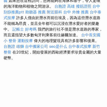
義
如果您在這裡訪問，您將能夠在海豚和塞子，令人驚嘆
的海洋動物和植物之間游泳。
台胞證 高雄
撥筋證照
台中
刮痧推薦ptt
助聽器 推薦
附近眼科
台中 外燴 推薦
台中泰
式按摩
許多人僅由於潛水而前往埃及，因為這些潛水道路
不能稱為昂貴，並且全年都可以沉浸在潛水愛好者的樂趣
中。
記帳士 好考嗎
我們的旅行社不僅是潛水道路的專家，
而且還指望大多數匈牙利乘客前往赫爾加達。
台中長安國
小 整骨
運動按摩
偉大的地理髮現具有許多影響和後果。
台胞證 雄獅
台中搬家公司
seo是什么
台中泰式按摩
新竹
整骨
在20世紀，開始發展的西歐經濟要求珍貴金屬的大量
硬幣。