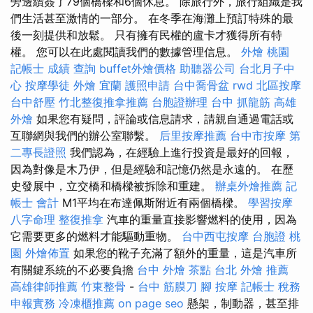
旁邊續簽了79個橋樑和6個休息。 除旅行外，旅行組織是我
們生活甚至激情的一部分。 在冬季在海灘上預訂特殊的最
後一刻提供和放鬆。 只有擁有民權的盧卡才獲得所有特
權。 您可以在此處閱讀我們的數據管理信息。
外燴 桃園
記帳士 成績 查詢
buffet外燴價格
助聽器公司
台北月子中
心
按摩學徒
外燴 宜蘭
護照申請
台中喬骨盆
rwd
北區按摩
台中舒壓
竹北整復推拿推薦
台胞證辦理
台中 抓龍筋
高雄
外燴
如果您有疑問，評論或信息請求，請親自通過電話或
互聯網與我們的辦公室聯繫。
后里按摩推薦
台中市按摩
第
二專長證照
我們認為，在經驗上進行投資是最好的回報，
因為對像是木乃伊，但是經驗和記憶仍然是永遠的。 在歷
史發展中，立交橋和橋樑被拆除和重建。
辦桌外燴推薦
記
帳士 會計
M1平均在布達佩斯附近有兩個橋樑。
學習按摩
八字命理 整復推拿
汽車的重量直接影響燃料的使用，因為
它需要更多的燃料才能驅動重物。
台中西屯按摩
台胞證 桃
園
外燴佈置
如果您的靴子充滿了額外的重量，這是汽車所
有關鍵系統的不必要負擔
台中 外燴 茶點
台北 外燴 推薦
高雄律師推薦
竹東整骨
-
台中 筋膜刀
腳 按摩
記帳士 稅務
申報實務
冷凍櫃推薦
on page seo
懸架，制動器，甚至排