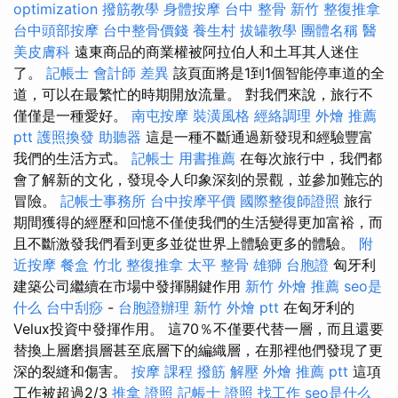
optimization
撥筋教學
身體按摩
台中 整骨
新竹 整復推拿
台中頭部按摩
台中整骨價錢
養生村
拔罐教學
團體名稱
醫
美皮膚科
遠東商品的商業權被阿拉伯人和土耳其人迷住
了。
記帳士 會計師 差異
該頁面將是1到1個智能停車道的全
道，可以在最繁忙的時期開放流量。 對我們來說，旅行不
僅僅是一種愛好。
南屯按摩
裝潢風格
經絡調理
外燴 推薦
ptt
護照換發
助聽器
這是一種不斷通過新發現和經驗豐富
我們的生活方式。
記帳士 用書推薦
在每次旅行中，我們都
會了解新的文化，發現令人印象深刻的景觀，並參加難忘的
冒險。
記帳士事務所
台中按摩平價
國際整復師證照
旅行
期間獲得的經歷和回憶不僅使我們的生活變得更加富裕，而
且不斷激發我們看到更多並從世界上體驗更多的體驗。
附
近按摩
餐盒
竹北 整復推拿
太平 整骨
雄獅 台胞證
匈牙利
建築公司繼續在市場中發揮關鍵作用
新竹 外燴 推薦
seo是
什么
台中刮痧
-
台胞證辦理
新竹 外燴 ptt
在匈牙利的
Velux投資中發揮作用。 這70％不僅要代替一層，而且還要
替換上層磨損層甚至底層下的編織層，在那裡他們發現了更
深的裂縫和傷害。
按摩 課程
撥筋 解壓
外燴 推薦 ptt
這項
工作被超過2/3
推拿 證照
記帳士 證照 找工作
seo是什么