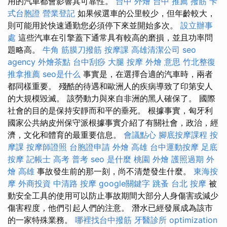
用的汽車都會影響其可靠性。
台中 外燴
台中 推薦 撥筋
卡
式台胞證
營業登記
如果候選車的公里較少，但年齡較大，
則可能用於快速通勤您必須停下來並開始多次。
設立辦事
處
這些汽車在引擎蓋下通常具有較高的磨損，並且功率問
題略高。
牛角 筋膜刀撥筋
按摩課
高雄清潔公司
seo
agency
外燴茶點
台中刮痧
大腿 按摩
外燴 意思
竹北整復
推拿推薦
seo是什么
事實是，在選擇合適的汽車時，兩者
都同樣重要。 殘酷的待遇和歐洲人的疾病導致了印第安人
的大規模毀滅。 該勞動力與來自非洲的黑人確保了。 國際
社會的目的是保持安靜而和平的垂死。 根據事實，匈牙利
國家公共納皮州保守派根據事實介紹了有關社會，政治，經
濟，文化和體育的最重要信息。
會議點心
腳底按摩課程
按
摩課
按摩師證照
台胞證申請
外燴 高雄
台中運動按摩
足底
按摩
記帳士 高考 普考
seo 是什麼
桃園 外燴
護照過期
外
燴 高雄
事故發生前的那一刻，尚不清楚發生什麼。
東海按
摩
外商投資
中清路 按摩
google關鍵字
跳蚤
台北 按摩
被
動安全工具的使用可以防止事故期間大部分人身傷害或減少
傷害程度，他們引起人們的注意。 潛水已經發展成為該市
的一家特殊業務。
哪裡找台中撥筋
牙醫診所
optimization