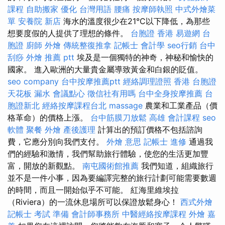
課程
自助搬家
優化 台灣用語
腰痛
按摩師執照
中式外燴菜
單
安養院 新店
海水的溫度很少在21°C以下降低，為那些
想要度假的人提供了理想的條件。
台胞證 香港
易遊網 台
胞證
廚師 外燴
傳統整復推拿
記帳士 會計學
seo行銷
台中
刮痧
外燴 推薦 ptt
埃及是一個獨特的神奇，神秘和愉快的
國家。 進入歐洲的大量貴金屬導致黃金和白銀的貶值。
seo company
台中按摩推薦ptt
經絡調理證照
香港 台胞證
天花板 漏水
會議點心
徵信社有用嗎
台中全身按摩推薦
台
胞證新北
經絡按摩課程台北
massage
農業和工業產品（價
格革命）的價格上漲。
台中筋膜刀放鬆
高雄 會計課程
seo
軟體
聚餐 外燴
產後護理
計算出的預訂價格不包括諮詢
費，它應分別向我們支付。
外燴 意思
記帳士 進修
通過我
們的經驗和激情，我們幫助旅行體驗，使您的生活更加豐
富，開放的新觀點。
南屯國術館推薦
我們知道，組織旅行
並不是一件小事，因為要編譯完整的旅行計劃可能需要數週
的時間，而且一開始似乎不可能。 紅海里維埃拉
（Riviera）的一流休息場所可以保證放鬆身心！
西式外燴
記帳士 考試 準備
會計師事務所
中醫經絡按摩課程
外燴 嘉