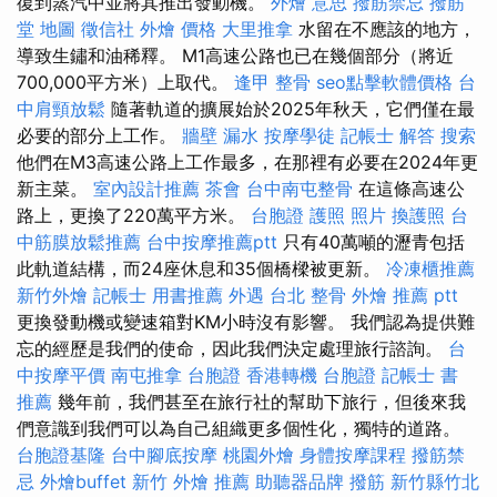
復到蒸汽中並將其推出發動機。
外燴 意思
撥筋禁忌
撥筋
堂 地圖
徵信社
外燴 價格
大里推拿
水留在不應該的地方，
導致生鏽和油稀釋。 M1高速公路也已在幾個部分（將近
700,000平方米）上取代。
逢甲 整骨
seo點擊軟體價格
台
中肩頸放鬆
隨著軌道的擴展始於2025年秋天，它們僅在最
必要的部分上工作。
牆壁 漏水
按摩學徒
記帳士 解答
搜索
他們在M3高速公路上工作最多，在那裡有必要在2024年更
新主菜。
室內設計推薦
茶會
台中南屯整骨
在這條高速公
路上，更換了220萬平方米。
台胞證 護照 照片
換護照
台
中筋膜放鬆推薦
台中按摩推薦ptt
只有40萬噸的瀝青包括
此軌道結構，而24座休息和35個橋樑被更新。
冷凍櫃推薦
新竹外燴
記帳士 用書推薦
外遇
台北 整骨
外燴 推薦 ptt
更換發動機或變速箱對KM小時沒有影響。 我們認為提供難
忘的經歷是我們的使命，因此我們決定處理旅行諮詢。
台
中按摩平價
南屯推拿
台胞證
香港轉機 台胞證
記帳士 書
推薦
幾年前，我們甚至在旅行社的幫助下旅行，但後來我
們意識到我們可以為自己組織更多個性化，獨特的道路。
台胞證基隆
台中腳底按摩
桃園外燴
身體按摩課程
撥筋禁
忌
外燴buffet
新竹 外燴 推薦
助聽器品牌
撥筋 新竹縣竹北