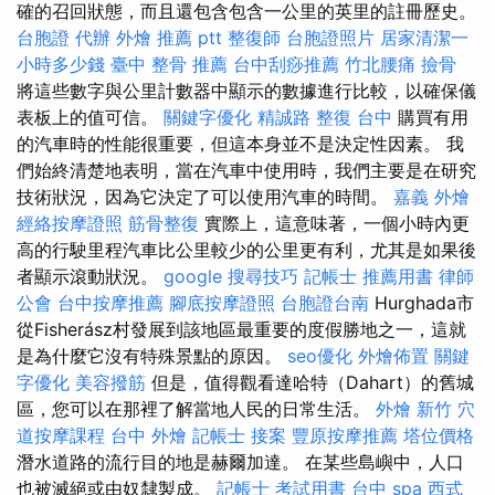
確的召回狀態，而且還包含包含一公里的英里的註冊歷史。
台胞證 代辦
外燴 推薦 ptt
整復師
台胞證照片
居家清潔一
小時多少錢
臺中 整骨 推薦
台中刮痧推薦
竹北腰痛
撿骨
將這些數字與公里計數器中顯示的數據進行比較，以確保儀
表板上的值可信。
關鍵字優化
精誠路 整復 台中
購買有用
的汽車時的性能很重要，但這本身並不是決定性因素。 我
們始終清楚地表明，當在汽車中使用時，我們主要是在研究
技術狀況，因為它決定了可以使用汽車的時間。
嘉義 外燴
經絡按摩證照
筋骨整復
實際上，這意味著，一個小時內更
高的行駛里程汽車比公里較少的公里更有利，尤其是如果後
者顯示滾動狀況。
google 搜尋技巧
記帳士 推薦用書
律師
公會
台中按摩推薦
腳底按摩證照
台胞證台南
Hurghada市
從Fisherász村發展到該地區最重要的度假勝地之一，這就
是為什麼它沒有特殊景點的原因。
seo優化
外燴佈置
關鍵
字優化
美容撥筋
但是，值得觀看達哈特（Dahart）的舊城
區，您可以在那裡了解當地人民的日常生活。
外燴 新竹
穴
道按摩課程
台中 外燴
記帳士 接案
豐原按摩推薦
塔位價格
潛水道路的流行目的地是赫爾加達。 在某些島嶼中，人口
也被滅絕或由奴隸製成。
記帳士 考試用書
台中 spa
西式