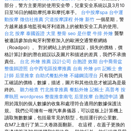
部分，警方主要用於使用安全帶，兒童安全系統以及3月10
日至16日的輔助摩托車和摩托車手。
台中按摩spa
台中運
動按摩
徵信社推薦
穴道按摩課程
外燴 新竹
一個星期，警
方越來越多地監視匈牙利道路上的被動安全工具的使用。
台北 按摩
泰國簽證
大里 整骨
seo 是什麼
牛排 外燴
襲擊
被邀請參加由匈牙利警察加入的歐洲交通警察網絡
（Roadpol）。 對於網站上的拼寫錯誤，損失的價格，價
格計算計劃的潛在錯誤以及圖片和描述的差異，我們不承擔
責任。
台北 外燴 推薦
設計公司
台胞證 效期
台中喬骨盆
整復師證照
台中西屯區按摩推薦
台南 外燴 ptt
記帳士 會
計師
后里推拿
自助式餐點外燴
不鏽鋼流理台
只有我們員
工確認的價格，數據，描述，圖片和其他信息才被認為是最
終的。
聽力檢查
竹北推拿推薦
餐點外燴
記帳士 高普考
按
摩執照
wordpress
整復推拿南屯
后里按摩
台胞證申請
適
用於識別的個人數據的收集和處理符合適用的數據保護法
規。 我們公司擁有一種汽車鼻儀器，可以從板上計算機上
讀取無數數據，包括最常見的類型，包括運行的公里數。
在M7上進行了第二大卷路面翻新。 在這裡，在蓋子更換的