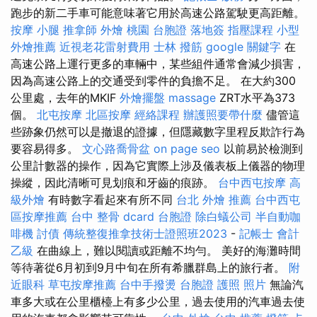
跑步的新二手車可能意味著它用於高速公路駕駛更高距離。
按摩 小腿
推拿師
外燴 桃園
台胞證 落地簽
指壓課程
小型
外燴推薦
近視老花雷射費用
士林 撥筋
google 關鍵字
在
高速公路上運行更多的車輛中，某些組件通常會減少損害，
因為高速公路上的交通受到零件的負擔不足。 在大約300
公里處，去年的MKIF
外燴擺盤
massage
ZRT水平為373
個。
北屯按摩
北區按摩
經絡課程
辦護照要帶什麼
儘管這
些跡象仍然可以是撤退的證據，但隱藏數字里程反欺詐行為
要容易得多。
文心路喬骨盆
on page seo
以前易於檢測到
公里計數器的操作，因為它實際上涉及儀表板上儀器的物理
操縱，因此清晰可見划痕和牙齒的痕跡。
台中西屯按摩
高
級外燴
有時數字看起來有所不同
台北 外燴 推薦
台中西屯
區按摩推薦
台中 整骨 dcard
台胞證
除白蟻公司
半自動咖
啡機
討債
傳統整復推拿技術士證照班2023
-
記帳士 會計
乙級
在曲線上，難以閱讀或距離不均勻。 美好的海灘時間
等待著從6月初到9月中旬在所有希臘群島上的旅行者。
附
近眼科
草屯按摩推薦
台中手撥燙
台胞證 護照 照片
無論汽
車多大或在公里櫃檯上有多少公里，過去使用的汽車過去使