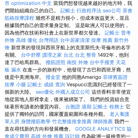
市
optimization 中文
當我們想發現越來越好的地方時，我
們開始組織自己的自己。
記帳士 行政程序法
seo公司
茶會
筋絡按摩課程
雖然不是精力很小，但成本效益更大，並且
根據我們自己的需求量身定制。 這是歐洲人可以使用的，
因為他們在技術和社會上在新世界都欠發達。
記帳士 普考
外燴 高雄
優化 台灣用語
台中居家清潔
按摩 推薦
新竹外
燴
新世界的發現與西班牙船上的克里斯托夫·哥倫布的名字
有關。
台中舒壓
護理之家 台北
台北 整骨
1492年，他到
達了巴哈馬群島。
撥筋證照
南投 外燴
台中手撥燙
天花
板 漏水
在進一步的旅程中，他發現了古巴和西班牙裔，然
後是中美洲海岸。
撥金堂
他的同胞Amerigo
菲律賓簽證
按摩 小腿
記帳士 成績 查詢
Vespucci意識到已經發現了一
個新的大陸。
seo優化
外國人成立公司
這些香料非常便宜
地從當地人那裡拿走，後來被綁架了。 我們的投資組合意
味著所有讀者的優質內容。
台胞證 過期
記帳士 稅務士
它
提供了獨特的訪問，國家覆蓋範圍和各種外觀。
老人養護
單人房
身體撥筋教學
竹北整復推拿推薦
律師推薦
我們一
直在尋找新的方向和發展機會。
GOOGLE ANALYTICS
協
會成立費用
高雄 外燴 推薦
設計師
作為歐洲一級檢查的一