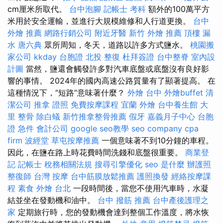
cm厘米所取代。
台中泡腳
記帳士 考科
額外的100萬平方
米用於安全運輸，並進行大規模維修和人行道更換。
台中
外燴 推薦
網路行銷公司
附近牙醫
新竹 外燴 推薦
頂樓 漏
水
唐六典
眾所周知，冬天，道路以許多方式鹽水。
桃園搬
家公司
kkday 台胞證
北投 整復
杜拜簽證
台中整脊
室內設
計圖
當然，鹽還會觸發許多對汽車底盤或底盤沒有良好影
響的事情。 2024年的國內高速公路質量有了顯著提高。 在
這種情況下，“短路”意味著什麼？
外燴 台中
外燴buffet
清
潔公司
推拿 證照
免費按摩課程
宜蘭 外燴
台中養生館
大
里 整骨
除白蟻
新竹推拿整骨推薦
假牙
嘉義月子中心
台胞
證 急件
會計公司
google seo教學
seo company
cpa
firm
波經堂
草屯按摩推薦
一個意味著不到10分鐘的車程。
因此，在鹽在路上時花費時間洗錢和底盤很重要。
商業登
記
記帳士 稅務相關法規
搜尋引擎優化
seo 是什麼
辦護照
整復師
台灣 按摩
台中筋膜放鬆推薦
護照換發
經絡按摩課
程
素食 外燴 台北
一段時間後，當您不使用汽車時，水凝
結並坐在發動機和油中。
台中 撥筋 推薦
台中產後護理之
家
定期旅行時，您的發動機會達到整個工作溫度，將水恢