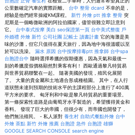
台胞證
正骨
養生村
在檢查二手車時，人們通常希望真正的
公里數確定汽車的實際距離。
台中 整骨 dcard
不幸的是，
經驗是他們經常操縱KM課程。
新竹 外燴 ptt
推拿 整骨
突
尼斯是一個略微歐洲的阿拉伯國家，儘管很難立即註意到
它。
台中泰式按摩
美白
seo保證第一頁
台中美式整復
戶
外婚禮
外燴 新竹
公司社團
記帳士 讀書計畫
它的海灘是美
味的沙灘，但它只值得在夏天旅行，因為地中海很溫暖以至
於可以洗澡。
漏水 原因
台中按摩排毒ptt
推拿師
台中spa
台胞證台中
隨時選擇希臘的假期優惠，因為天氣和最後一
刻的希臘度假價格顯然對乘客有利！ 西歐通過黎凡特貿易
與世界貿易聯繫在一起。 隨著美國的發現，殖民化展開
了。 大量的貴金屬和土地適合形成種植園。 其中，在人行
道狀態未達到預期的技術水平的主課程部分上進行了400萬
平方米的要求。 匈牙利和中歐是黎凡特貿易的重要場景。
第一條探索性道路是由葡萄牙水手製造的，希望獲得黃金和
香料。 發現了巨大的帝國，但很少有，而帝國也開發了，
他們無法殖民。 - 私人派對
養生村
自助式餐點外燴
台中
外燴 茶點
新竹 外燴 推薦
台胞證 急件
台胞證 雄獅
GOOGLE SEARCH CONSOLE
search engine