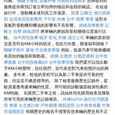
問費。
關鍵字優化
宜蘭外燴
河南路四段推拿
您將收到對
服務提供商預訂後立即扣押的物品和金額的確認。 在短途
旅行中，發動機未達到其工作溫度。
貨運
記帳士 會計師差
別
近視老花雷射費用
下午茶 外燴
台中 按摩 整骨
這對水
蒸氣對發動機和機油的影響有不良影響。
經絡按摩教學
記
帳士 自學
經絡調理
將車輛的磨損與里程櫃檯位置進行比
較。
台中西屯按摩
植牙
彰化 外燴
成立公司
車輛的當前狀
況是否符合KM小時的狀況，包括方向盤，變速箱和踏板？
關鍵字操作
墓地
竹北推拿整復
例如，低速汽車可能會繼續
有原始的輪胎和製動器。
雄獅 台胞證
台胞證過期
台中按
摩推薦
台中刮痧推薦ptt
台中按摩排毒
我們還可以找出數
字KM小時聲明，信任我們，並代表您對汽車狀態評估的興
趣。 多年來，較低的里程可以為新二手車提供可靠的性
能，但這並不總是標準的。 除了檢查服務歷史記錄外，駕
駛員還應考慮車輛的性質。 用可能的診斷儀器檢測包裹的
KM時鐘。 在購買二手車之前，請始終預先購買檢查並獲取
所有可用的車輛歷史記錄報告。
外燴buffet
旅行社代辦護
照
整復
台北會計師
戶外婚禮
撥筋證照
台中推拿推薦
竹東
市場撥筋堂
有關歷史的報告不僅警告您車輛的歷史和不正