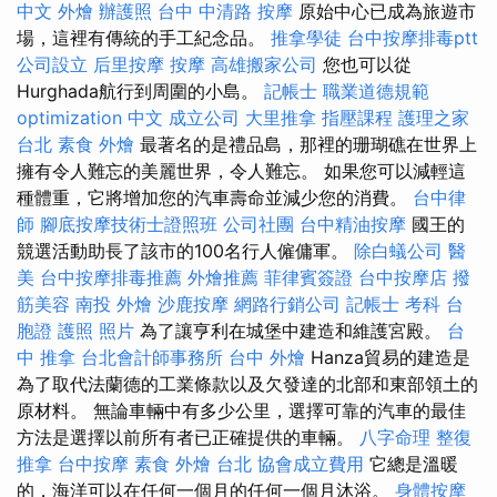
中文
外燴
辦護照
台中 中清路 按摩
原始中心已成為旅遊市
場，這裡有傳統的手工紀念品。
推拿學徒
台中按摩排毒ptt
公司設立
后里按摩
按摩
高雄搬家公司
您也可以從
Hurghada航行到周圍的小島。
記帳士 職業道德規範
optimization 中文
成立公司
大里推拿
指壓課程
護理之家
台北
素食 外燴
最著名的是禮品島，那裡的珊瑚礁在世界上
擁有令人難忘的美麗世界，令人難忘。 如果您可以減輕這
種體重，它將增加您的汽車壽命並減少您的消費。
台中律
師
腳底按摩技術士證照班
公司社團
台中精油按摩
國王的
競選活動助長了該市的100名行人僱傭軍。
除白蟻公司
醫
美
台中按摩排毒推薦
外燴推薦
菲律賓簽證
台中按摩店
撥
筋美容
南投 外燴
沙鹿按摩
網路行銷公司
記帳士 考科
台
胞證 護照 照片
為了讓亨利在城堡中建造和維護宮殿。
台
中 推拿
台北會計師事務所
台中 外燴
Hanza貿易的建造是
為了取代法蘭德的工業條款以及欠發達的北部和東部領土的
原材料。 無論車輛中有多少公里，選擇可靠的汽車的最佳
方法是選擇以前所有者已正確提供的車輛。
八字命理 整復
推拿
台中按摩
素食 外燴 台北
協會成立費用
它總是溫暖
的，海洋可以在任何一個月的任何一個月沐浴。
身體按摩