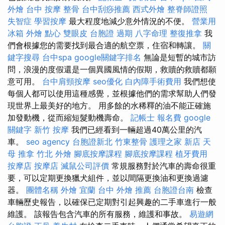
外燴
台中 按摩 整骨
台中刮痧推薦
西式外燴
整脊師證照
失智症
學習按摩
最大程度地減少意外情況的不便。
營業用
冰箱
外燴 點心
雙眼皮
台胞證 過期
八字命理 整復推拿
我
們會根據您的需要找到最合適的航空票，住宿和轉讓。
關
鍵字搜尋
台中spa
google關鍵字排名
無論是短暫的城市訪
問，浪漫的度假還是一個異國風情的假期，救贖的救贖都願
意可用。
台中肩頸按摩
seo優化
白內障手術費用
我們想使
每個人都可以使用這種感覺，並根據他們的需求幫助人們發
現世界上最美好的地方。 用多餘的水稀釋的油不能正確施
加發動機，從而縮短髮動機壽命。
記帳士 報名費
google
關鍵字
新竹 按摩
我們已經看到一輛超過40萬公里的汽
車。
seo agency
台胞證新北
竹東整骨
護理之家 新店
天
母 推拿
竹北 外燴
腳底按摩課程
腳底按摩課程
植牙費用
按摩店
按摩店
滅鼠公司評價
常規服務對於汽車的壽命很重
要，可以定期更換獵犬組件，並以間隔更換油和更換過濾
器。
團體名稱
外燴 宜蘭
台中 外燴 推薦
台胞證台南
檢查
車輛歷史報告，以確保已定期對引起興趣的二手車進行一般
維護。 該報告包含汽車的所有服務，維護和事故。
易遊網