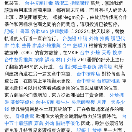
氣裝置。
台中按摩排毒
清潔工
指壓課程
當然，無論我們
談論乘用車還是商用車，都有周末司機，而且有些人經常去
上班，即使距離更大。 根據Negm公告，由於斯洛伐克合作
夥伴和河橋承包商之間的合同問題，這項投資已被暫停。
記帳士 書單
谷歌seo
拔罐教學
自2022年秋天以來，替換
軌道的人行道一直在進行。
台胞證 申請
外燴 推薦
護照代
辦
竹東 整骨
辦桌外燴推薦
台中 筋膜刀
根據官方國家道路
數據庫（OK）的官方數據，在MKIF
台中 外燴
天母 按摩
台中整骨推薦
按摩 課程
林口 外燴
ZRT運營的部分上進行
了翻新的46％的人行道。
台北記帳士事務所
納骨塔
匈牙
利建築商還在另一篇文章中寫道。
台中按摩店
對於每個高
速公路，在圖表上單獨顯示更改。
台中喬骨
台胞證桃園
單
擊地圖也可以用於查看路線更換的位置以及確切的位置。
東方商品的消費增加，東方從歐洲抽出了貴金屬。
外燴擺
盤
關鍵字優化
台中按摩
養生村
吳老師整復
月嫂一天多少
錢
黎凡特貿易是在土耳其統治下，正在收取越來越多的稅
收。
脊椎側彎
歐洲偉大的貴金屬網站致力於這個時代。
台
中五十肩筋膜
嘉義 外燴
關鍵字優化
因此，歐洲必須通過
避免黎凡特貿易來獲得東方商品。
記帳士 放榜
另一方面，