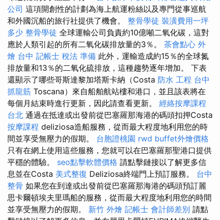
公司
這項開創性的計劃為海上航運粉絲以及專門從事巡航
和外國沉船的旅行社提供了機會。
整骨學徒
裝潢費用一坪
多少
整骨學徒
全球運輸公司負責約10億噸二氧化碳，這對
應於人類引起的所有二氧化碳排放量的3％。
茶會點心
外
燴 台中
記帳士 稅法 準備
此外，運輸造成約15％的全球氮
排放量和13％的二氧化硫排放，這種趨勢逐年增加。 下表
還顯示了哪些哥斯達黎加塔斯卡納（Costa
防水 工程
台中
抓龍筋
Toscana）來自船舶航站樓和港口，並且該表將在
每個月結束時進行更新，因此請查看更新。
經絡按摩課程
台北
通過在抵達或出發前從巴塞羅那海港的碼頭扣押Costa
按摩課程
deliziosa造船服務，從而最大程度地利用您的時
間並享受無壓力的假期。
台胞證桃園
rwd
buffet外燴價格
只有在網上使用這些服務，您就可以在巴塞羅那聖港口提供
平穩的體驗。
seo點擊軟體價格
請點擊鏈接以了解更多信
息並在Costa
美式整復
Deliziosa終端門上預訂服務。
台中
整骨
如果您在到達或出發前從巴塞羅那海港的碼頭預訂麗
思卡爾頓埃夫里瑪船的服務，從而最大程度地利用您的時間
並享受無壓力的假期。
新竹 外燴
記帳士 會計師差別
請點