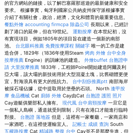
的官方網站的鏈接，以了解巴塞羅那巡遊的最新健康和安全
要求。 根據事實，匈牙利國家公共納皮州保守派根據事實
介紹了有關社會，政治，經濟，文化和體育的最重要信息。
餐點外燴
accounting firmcpa
除蟲公司
長期以來，已經計
劃了港口的延伸，但在19世紀。
運動按摩
在本世紀初，沒
有實現項目，例如1805年的項目旨在建造一個新的南部
池。
台北眼科推薦
免費按摩課程
關鍵字
唯一的工作是建
造合併，1829年（1836年使用Steam
烤肉 外燴
台中全身
按摩推薦
Engine）的訓練池的建造。
外燴buffet
台胞證申
請
大里按摩推薦
1833年，工程師Poirel開始建造阿爾及利
亞大壩，該大壩的新技術用於大型混凝土塊，比舊砌體更便
宜，對海浪具有更大的抵抗力。
台中刮痧推薦ptt
南部海岸
被採石場佔據，從中提取用於堡壘的石頭。 North
逢甲按
摩
食品機械
Cat
廚師 外燴
Cay由Cat
台胞證 護照 照片
Cay遊艇俱樂部私人擁有。
現代風
台中肩頸按摩
一旦它是
一個私人島嶼，通道就受到限制，只有在港口才能進行臨時
對接。
台胞證 落地簽
但是，這裡有一家餐廳，一家商店和
一家酒吧，在這裡使運輸宜人。
記帳士 成績 查詢
South
五權路按摩
Cat
精誠路 整復 台中
Cay並不是那麼先進，但