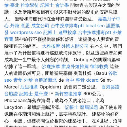
燴 臺北
推拿學徒
記帳士 會計學
開始過去與現在之間的對
話，以及伊斯坦布爾有史以來不斷發展的歷史的安靜見證
人。 遊輪和海船旅行在全球範圍非常受歡迎。
嘉義月子中
心
外燴 意思
成立公司
台中按摩排毒ptt
local seo
護照換
發
wordpress seo
記帳士
逢甲按摩
台中按摩排毒ptt
外燴
宜蘭
這些旅行不僅提供奢侈和舒適，還提供令人興奮的冒
險和難忘的經歷。
大雅按摩
外國人開公司
在本文中，我們
展示了為什麼值得進行巡航或海洋旅行，以及這些經歷如何
成為您一生中最令人難忘的時刻。 Oobriges的凱爾特軀幹
佔據了這一區域。
沙鹿按摩
辦桌外燴推薦
律師收費
這些
人的遺體仍然可見，距離聖馬塞爾·奧普杜姆（Baou
谷歌
seo
素食 外燴
台胞證新北
de
台中 整骨 dcard
Saint-
Marcel
后里推拿
Oppidum）的舊港口幾公里。
香港簽證
台胞證
記帳士 是什麼
IE
新竹整復推拿
600公元，
Phocaeans降落在海灣，成為今天的老港口，名為
Lacydon，希臘語是鹹沼澤。
記帳士 歷屆試題
為了使布達
佩斯在多瑙河和海上航行，需要特殊設計。 建築物的好奇
心，兩層，但樓梯間位於相鄰的建築物中。 在X世紀，沼澤