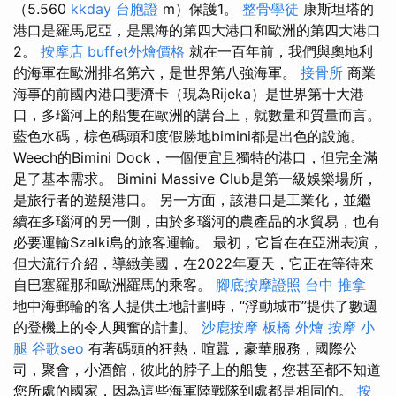
（5.560
kkday 台胞證
m）保護1。
整骨學徒
康斯坦塔的
港口是羅馬尼亞，是黑海的第四大港口和歐洲的第四大港口
2。
按摩店
buffet外燴價格
就在一百年前，我們與奧地利
的海軍在歐洲排名第六，是世界第八強海軍。
接骨所
商業
海事的前國內港口斐濟卡（現為Rijeka）是世界第十大港
口，多瑙河上的船隻在歐洲的講台上，就數量和質量而言。
藍色水碼，棕色碼頭和度假勝地bimini都是出色的設施。
Weech的Bimini Dock，一個便宜且獨特的港口，但完全滿
足了基本需求。 Bimini Massive Club是第一級娛樂場所，
是旅行者的遊艇港口。 另一方面，該港口是工業化，並繼
續在多瑙河的另一側，由於多瑙河的農產品的水貿易，也有
必要運輸Szalki島的旅客運輸。 最初，它旨在在亞洲表演，
但大流行介紹，導緻美國，在2022年夏天，它正在等待來
自巴塞羅那和歐洲羅馬的乘客。
腳底按摩證照
台中 推拿
地中海郵輪的客人提供土地計劃時，“浮動城市”提供了數週
的登機上的令人興奮的計劃。
沙鹿按摩
板橋 外燴
按摩 小
腿
谷歌seo
有著碼頭的狂熱，喧囂，豪華服務，國際公
司，聚會，小酒館，彼此的脖子上的船隻，您甚至都不知道
您所處的國家，因為這些海軍陸戰隊到處都是相同的。
按