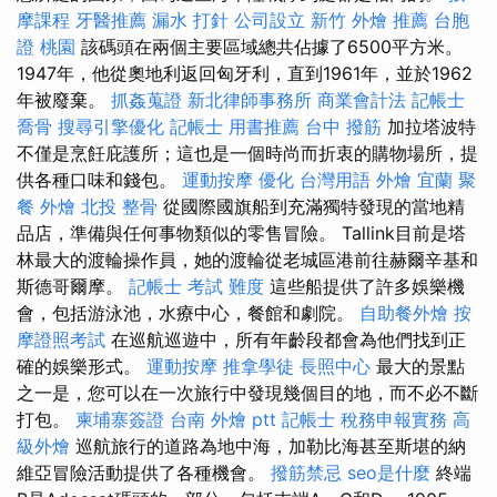
摩課程
牙醫推薦
漏水 打針
公司設立
新竹 外燴 推薦
台胞
證 桃園
該碼頭在兩個主要區域總共佔據了6500平方米。
1947年，他從奧地利返回匈牙利，直到1961年，並於1962
年被廢棄。
抓姦蒐證
新北律師事務所
商業會計法 記帳士
喬骨
搜尋引擎優化
記帳士 用書推薦
台中 撥筋
加拉塔波特
不僅是烹飪庇護所；這也是一個時尚而折衷的購物場所，提
供各種口味和錢包。
運動按摩
優化 台灣用語
外燴 宜蘭
聚
餐 外燴
北投 整骨
從國際國旗船到充滿獨特發現的當地精
品店，準備與任何事物類似的零售冒險。 Tallink目前是塔
林最大的渡輪操作員，她的渡輪從老城區港前往赫爾辛基和
斯德哥爾摩。
記帳士 考試 難度
這些船提供了許多娛樂機
會，包括游泳池，水療中心，餐館和劇院。
自助餐外燴
按
摩證照考試
在巡航巡遊中，所有年齡段都會為他們找到正
確的娛樂形式。
運動按摩
推拿學徒
長照中心
最大的景點
之一是，您可以在一次旅行中發現幾個目的地，而不必不斷
打包。
柬埔寨簽證
台南 外燴 ptt
記帳士 稅務申報實務
高
級外燴
巡航旅行的道路為地中海，加勒比海甚至斯堪的納
維亞冒險活動提供了各種機會。
撥筋禁忌
seo是什麼
終端