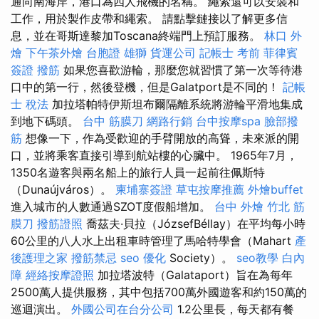
通向南海岸，港口為四人飛機的名稱。 繩索還可以安裝和
工作，用於製作皮帶和繩索。 請點擊鏈接以了解更多信
息，並在哥斯達黎加Toscana終端門上預訂服務。
林口 外
燴
下午茶外燴
台胞證 雄獅
貨運公司
記帳士 考前
菲律賓
簽證
撥筋
如果您喜歡游輪，那麼您就習慣了第一次等待港
口中的第一行，然後登機，但是Galatport是不同的！
記帳
士 稅法
加拉塔帕特伊斯坦布爾隔離系統將游輪平滑地集成
到地下碼頭。
台中 筋膜刀
網路行銷
台中按摩spa
臉部撥
筋
想像一下，作為受歡迎的手臂開放的高聳，未來派的開
口，並將乘客直接引導到航站樓的心臟中。 1965年7月，
1350名遊客與兩名船上的旅行人員一起前往佩斯特
（Dunaújváros）。
柬埔寨簽證
草屯按摩推薦
外燴buffet
進入城市的人數通過SZOT度假船增加。
台中 外燴
竹北 筋
膜刀
撥筋證照
喬茲夫·貝拉（JózsefBéllay）在平均每小時
60公里的八人水上出租車時管理了馬哈特學會（Mahart
產
後護理之家
撥筋禁忌
seo 優化
Society）。
seo教學
白內
障
經絡按摩證照
加拉塔波特（Galataport）旨在為每年
2500萬人提供服務，其中包括700萬外國遊客和約150萬的
巡迴演出。
外國公司在台分公司
1.2公里長，每天都有餐