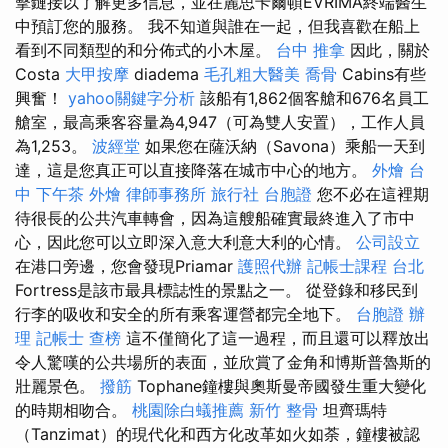
擊鏈接以了解更多信息，並在麗思卡爾頓EVRIMA終端醫生
中預訂您的服務。 我不知道與誰在一起，但我喜歡在船上
看到不同類型的和分佈式的小木屋。
台中 推拿
因此，關於
Costa
大甲按摩
diadema
毛孔粗大醫美
喬骨
Cabins有些
興奮！
yahoo關鍵字分析
該船有1,862個客艙和676名員工
艙室，最高乘客容量為4,947（可為雙人安置），工作人員
為1,253。
波經堂
如果您在薩沃納（Savona）乘船一天到
達，這是您真正可以直接降落在城市中心的地方。
外燴 台
中
下午茶 外燴
律師事務所
旅行社 台胞證
您不必在這裡期
待很長的公共汽車轉會，因為這艘船確實最終進入了市中
心，因此您可以立即深入意大利意大利的心情。
公司設立
在港口旁邊，您會發現Priamar
護照代辦
記帳士課程 台北
Fortress是該市最具標誌性的景點之一。 從登錄和移民到
行李的吸收和安全的所有乘客運營都完全地下。
台胞證 辦
理
記帳士 查榜
這不僅簡化了這一過程，而且還可以釋放出
令人驚嘆的公共場所的表面，並欣賞了金角和博斯普魯斯的
壯麗景色。
撥筋
Tophane鐘樓與奧斯曼帝國發生重大變化
的時期相吻合。
桃園除白蟻推薦
新竹 整骨
坦齊瑪特
（Tanzimat）的現代化和西方化改革如火如荼，鐘樓被認