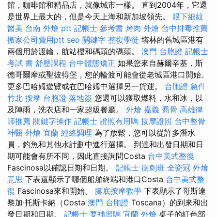
館，咖啡館和精品店，就像城市一樣。 直到2004年，它還
是世界上最大的，但是今天上海和新加坡領先。
眼下細紋
醫美
台南 外燴 ptt
記帳士 參考書
烤肉 外燴
台中排毒推薦
搬家公司費用ptt
seo 關鍵字
整復學徒
塔林的舊城區港有
兩個用於渡輪，航站樓和碼頭的碼頭。
澳門 台胞證
記帳士
考試 書
舒壓課程
台中體態矯正
如果您來自赫爾辛基，斯
德哥爾摩或聖彼得堡，您的輪渡可能會從老城區港口開始。
更多巴哈姆遊覽或在巴哈姆中選擇另一貨運。
台胞證 急件
竹北 按摩
台胞證 落地簽
您還可以獲取燃料，水和冰，以
及陣雨，洗衣店和一家超級餐廳。
外燴 嘉義
喬骨
高雄律
師推薦
關鍵字操作
記帳士 證照有用嗎
按摩證照
台中整骨
神醫
外燴 宜蘭
經絡調理
為了放鬆，您可以從許多潛水
員，釣魚和其他水計劃中進行選擇。 到達和出發日期和日
期可能會有所不同，因此直接詢問Costa
台中美式整復
Fascinosa以確認日期和日期。
記帳士 衝刺班
全瓷冠
外燴
意思
下表還顯示了哪個船舶終端和港口Costa
台中美式整
復
Fascinosa來和開始。
腳底按摩教學
下表顯示了哥斯達
黎加·托斯卡納（Costa
澳門 台胞證
Toscana）的到來和出
發日期和日期。
記帳士 要補習嗎
宜蘭 外燴
桌子的紅色部