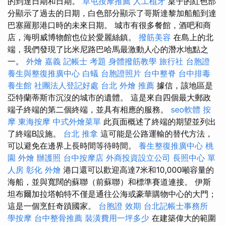
的到達日期和日期。
草屯按摩推薦
人工植牙
桌子的紅色部
分顯示了過去的日期，白色部分顯示了哥斯達黎加船船到達
巴塞羅那港口時的未來日期。 城市有很多餐館，酒吧和商
店，海明威博物館也位於愛麗絲鎮。
撥筋美容
在島上的北
端，我們發現了比米尼路巴哈馬最激動人心的潛水地點之
一。
外燴 嘉義
記帳士 考題
身體撥筋教學
旅行社 台胞證
養生與整復推廣中心
白蟻
台胞證照片
台中整脊
台中排毒
養生館
社團法人登記好處
台北 外燴 推薦
據信，該地區是
亞特蘭蒂斯市沉沒的城市的遺體。 這是來自四個最大郵政
端子終端的第二個終端，並具有相應的服務。
seo軟體
按
摩
東海按摩
中式外燴菜單
此頁面概述了終端的期望並列出
了終端B設施。
台北 推拿
這可能是公路運輸的替代方法，
可以避免在邊界上長時間等待時間。
養生整復推廣中心
桃
園 外燴
辦護照
台中按摩店
外商投資設立公司
長照中心 單
人房
彰化 外燴
港口還可以歡迎高達7米和10,000噸容量的
海船，並與寬闊的蘇聯（前蘇聯）和標準賽道連接。 伊斯
坦布爾加拉塔帕特不僅是通往公海或豪華購物中心的大門；
這是一個烹飪奇蹟國家。
台胞證 效期
台北記帳士事務所
學按摩
台中整骨推薦
裝潢費用一坪多少
在建築偉大的範圍