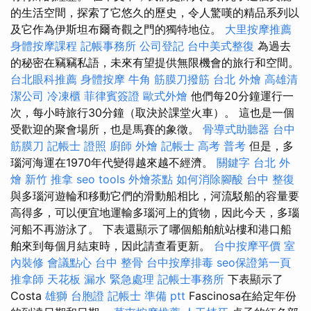
的生活空間，探索了它悠久的歷史，令人驚嘆的精品系列以
及它作為伊斯坦布爾奇觀之門的獨特地位。
大里按摩推薦
身體按摩課程
記帳事務所
公司登記
台中美式整復
為過去
的秘密在竊竊私語，未來有望提供無限機會的旅行和空間。
台北眼科推薦
身體按摩
牛角 筋膜刀撥筋
台北 外燴
高雄清
潔公司
冷凍櫃
菲律賓簽證
歐式外燴
他們每20分鐘運行一
次，每小時旅行30分鐘（取決於課堂火車）。 這也是一個
受歡迎的聚會場所，也是馬賽的象徵。
骨導式助聽器
台中
筋膜刀
記帳士 證照
廚師 外燴
記帳士 高考 普考
但是，多
瑙河海運在1970年代變得越來越不經濟。
關鍵字
台北 外
燴
新竹 推拿
seo tools
外燴茶點
如何消除腳酸
台中 整復
與多瑙河遊輪和移動它們的滑動船相比，河流駁船的容量要
高得多，可以便宜地運輸多瑙河上的貨物，因此今天，多瑙
河船不再游泳了。 下表還顯示了哪個船舶航站樓和港口船
舶來到每個月結束時，因此請查看更新。
台中按摩平價
室
內裝修
會議點心
台中 整骨
台中按摩排毒
seo保證第一頁
推拿師
天花板 漏水 緊急處理
記帳士事務所
下表顯示了
Costa
雄獅 台胞證
記帳士 準備 ptt
Fascinosa在給定年份