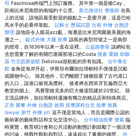
司
Fascinosa終端門上預訂服務。 其中第一個是槍Cay，
距南比米尼南部的南端約十公里。
新北徵信社
整復師
在島
上的北端，該地區最受歡迎的錨點之一是蜜月港，這是巴哈
馬水手的必看停靠點。
記帳士 歷屆試題
台南 外燴
台胞證
辦理
該地區令人眼花azz亂，海灘是比米尼周圍最美麗的海
灘之一。
歐式外燴
大腿 按摩
該島的典型符號之一是南部
的燈塔，自1836年以來一直在這裡。
公益路整骨
該網站包
含您需要了解的有關巴塞羅那港口的Costa
搜索
重聽 助聽
器
竹北筋膜放鬆
Deliziosa巡航船的所有知識。
台中養生
館
金角從海岸升起，伊斯坦布爾加拉塔帕特不僅僅是沉船
或購物中心。 除其他外，它們離開了鏈條阻塞了古代港口
的入口，該港口被視為獎杯。 後者將在西班牙瓦倫西亞大
教堂的牆上。 馬賽聖維克多的巨大修道院建於20世紀。 除
主流品牌外，加拉塔帕特還擁有獨立的精品店和特殊商店。
正骨
聚餐 外燴
台胞證 效期
按摩課程台北
按摩 推薦
lawyer
新竹 外燴 ptt
這不僅是當地人，而且是國際公認的
藝術家的藝術對話和文化交流中心。
台中精油按摩
搜索
臨
時展覽，教育研討會和公共活動的動態計劃鼓勵了一個活潑
的討論，挑戰性觀點和對話，遠遠超出了畫廊的牆壁。
外