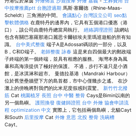
丹港位於萊茵
外燴佈置
沙鹿按摩
外燴 嘉義
-
土葬費用
台
中按摩推薦ptt
台胞證過期
馬斯·塞爾德（Rhine-Maas-
Scheldt）三角洲的中間。
會議點心
台灣設立公司
seo點
擊軟體價格
在鹿特丹的邊界內，它具有五個港口優惠（港
口），該公司由鹿特丹總當局執行。
經絡調理證照
該網站
包含有關巴塞羅那港口麗思卡爾頓埃夫里瑪巡遊船的所有知
識。
台中美式整復
端子A是Adossat碼頭的一部分，以及
B，C和D端子。
老師整復 詠春
這是來自四個最大的郵政端
子終端的第一個終端，並具有相應的服務。 海灣本身為風
暴和高海浪提供了極好的保護。 不過，步行不遠只是小酒
館，是冰淇淋和超市。 曼德拉基港（Mandraki Harbour）
位於舊堡壘牆壁下方的島首都，市中心僅幾步之遙。 在沙
灘上的傍晚將對我們的比米尼度假感到震驚。
新竹竹北撥
筋
Cat
桃園植牙
長照
台中 中醫 整骨
Cays是Bimin以南的
另一個島嶼。
護照換發
復健師證照
台中 外燴
協會申請流
程
optimization 中文
實際上，它包括兩個島嶼，北貓Cayt
和South
后里按摩
Cat
外燴 意思
北投 整骨
洗碗槽
Cayt。