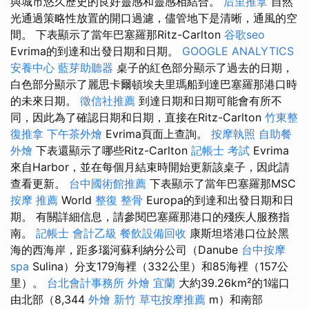
與城市悠久歷史的良好靈感和靈感相結合。
后里推拿
自然
光通過策略性放置的開口過濾，儘管地下是清晰，通風的空
間。 下表顯示了當年巴塞羅那Ritz-Carlton
谷歌seo
Evrima的到達和出發日期和日期。
GOOGLE ANALYTICS
安養中心
藍芽助聽器
桌子的紅色部分顯示了過去的日期，
白色部分顯示了麗思卡爾頓埃夫里瑪船到達巴塞羅那港口時
的未來日期。
徵信社推薦
到達日期和日期可能會有所不
同，因此為了確認日期和日期，直接在Ritz-Carlton
竹東整
復推拿
下午茶外燴
Evrima頁面上查詢。
按摩執照
自助餐
外燴
下表還顯示了哪些Ritz-Carlton
記帳士 考試
Evrima
來自Harbor，並在每個月結束時開始更新該桌子，因此請
查看更新。
台中國術館推薦
下表顯示了當年巴塞羅那MSC
按摩 推薦
World
整復 整骨
Europa的到達和出發日期和日
期。 有關詳細信息，請參閱巴塞羅那港口的殘疾人服務指
南。
記帳士 會計乙級
餐飲設備回收
康斯坦塔港口位於黑
海的西海岸，距多瑙河蘇利納分公司（Danube
台中按摩
spa
Sulina）分支179海裡（332公里）和85海裡（157公
里）。
台北會計事務所
外燴 宜蘭
大約39.26km²的1端口
由北部（8,344
外燴 新竹
草屯按摩推薦
m）和南部