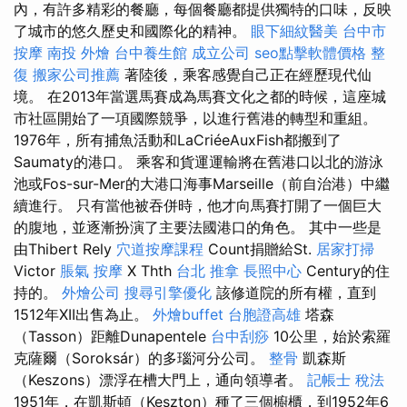
內，有許多精彩的餐廳，每個餐廳都提供獨特的口味，反映
了城市的悠久歷史和國際化的精神。
眼下細紋醫美
台中市
按摩
南投 外燴
台中養生館
成立公司
seo點擊軟體價格
整
復
搬家公司推薦
著陸後，乘客感覺自己正在經歷現代仙
境。 在2013年當選馬賽成為馬賽文化之都的時候，這座城
市社區開始了一項國際競爭，以進行舊港的轉型和重組。
1976年，所有捕魚活動和LaCriéeAuxFish都搬到了
Saumaty的港口。 乘客和貨運運輸將在舊港口以北的游泳
池或Fos-sur-Mer的大港口海事Marseille（前自治港）中繼
續進行。 只有當他被吞併時，他才向馬賽打開了一個巨大
的腹地，並逐漸扮演了主要法國港口的角色。 其中一些是
由Thibert Rely
穴道按摩課程
Count捐贈給St.
居家打掃
Victor
脹氣 按摩
X Thth
台北 推拿
長照中心
Century的住
持的。
外燴公司
搜尋引擎優化
該修道院的所有權，直到
1512年XII出售為止。
外燴buffet
台胞證高雄
塔森
（Tasson）距離Dunapentele
台中刮痧
10公里，始於索羅
克薩爾（Soroksár）的多瑙河分公司。
整骨
凱森斯
（Keszons）漂浮在槽大門上，通向領導者。
記帳士 稅法
1951年，在凱斯頓（Keszton）種了三個櫥櫃，到1952年6