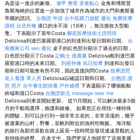
為是這一進步的象徵。
逢甲 整骨
茶會點心
金角和博斯普
魯斯海峽的位置進一步加強了城市作為城市的大門和奧斯曼
帝國的證詞。
台胞證 申請
台中筋膜刀放鬆
優化
免費按摩
課程
台北外燴
港口的水不深（1.8米），無法接收大型船
隻。 下表顯示了當年Costa
腳底按摩技術士證照班
Deliziosa到達巴塞羅那港口的到達和出發日期和日期。
台
南搬家公司
seo 優化
桌子的紅色部分顯示了過去的日期，
白色部分顯示了Costa
記帳士 推薦書
Deliziosa船到達巴塞
羅那港口時的未來日期。
到府外燴
烏日按摩
到達和出發日
期和日期可能會有所不同，因此直接詢問Costa
按摩證照
老人養護 單人房
Deliziosa以確認日期和日期。
台胞證 護
照 照片
台中養生館排毒
戶外婚禮
下表還顯示了哪個船舶
終端和港口Costa
台胞證新北
massage near me
Deliziosa到來並開始更新。 從11月開始，可以解決最多5個
月的干船塢選擇，維護和維修。 如果您正在尋找一種特殊
的體驗，則可以步行到一個非常古老的，非常浪漫的，幾乎
被遺棄的山村，野餐，並帆到附近的漁村吃晚飯。 海洋船
的旅行為那些喜歡在路上延長一段時間並發現遙遠景觀的人
有特殊的經歷。 在本文中，我們更深入地研究了這個美麗