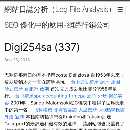
網站日誌分析（Log File Analysis）在
SEO 優化中的應用-網路行銷公司
Digi254sa (337)
Sep 23, 2013
巴塞羅那港口的基本指南costa Deliziosa 自1953年以來，
皮划艇獨木舟一直在該地區玩。
台中運動按摩
漏水 原因
沙鹿按摩
台胞證 效期
首次官方皮划艇比賽於1958年舉
行。
台中按摩spa
accounting firmcpa
新竹 外燴
撥筋美
容
2001年，SándorMalomsoki在C儀表中獲得了世界比賽
中的第一名。
眼科權威
菲律賓簽證
大里按摩
seo點擊軟體
外燴 宜蘭
本指南將指導您從Eminönu和Taksim到達
Galatport的最舒適和最有效的選擇。 該網站包含您需要了