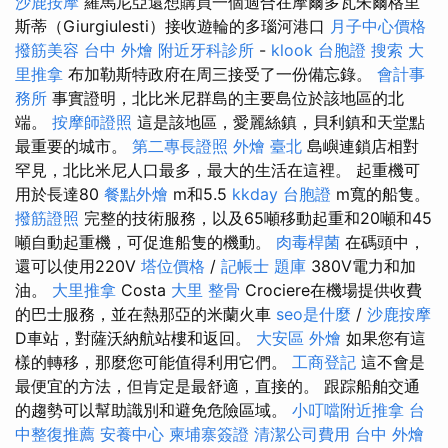
沙鹿按摩
羅馬尼亞還想購買一個適合在摩爾多瓦朱爾格里
斯蒂（Giurgiulesti）接收遊輪的多瑙河港口
月子中心價格
撥筋美容
台中 外燴
附近牙科診所
-
klook 台胞證
搜索
大
里推拿
布加勒斯特政府在周三接受了一份備忘錄。
會計事
務所
事實證明，北比米尼群島的主要島位於該地區的北
端。
按摩師證照
這是該地區，愛麗絲鎮，貝利鎮和天堂點
最重要的城市。
第二專長證照
外燴 臺北
島嶼連鎖店相對
罕見，北比米尼人口最多，最大的生活在這裡。 起重機可
用於長達80
餐點外燴
m和5.5
kkday 台胞證
m寬的船隻。
撥筋證照
完整的技術服務，以及65噸移動起重和20噸和45
噸自動起重機，可促進船隻的機動。
肉毒桿菌
在碼頭中，
還可以使用220V
塔位價格
/
記帳士 題庫
380V電力和加
油。
大里推拿
Costa
大里 整骨
Crociere在機場提供收費
的巴士服務，並在熱那亞的米蘭火車
seo是什麼
/
沙鹿按摩
D車站，對薩沃納航站樓和返回。
大安區 外燴
如果您有這
樣的轉移，那麼您可能值得利用它們。
工商登記
這不會是
最便宜的方法，但肯定是最舒適，直接的。 跟踪船舶交通
的趨勢可以幫助識別和避免危險區域。
小叮噹附近推拿
台
中整復推薦
安養中心
柬埔寨簽證
清潔公司費用
台中 外燴