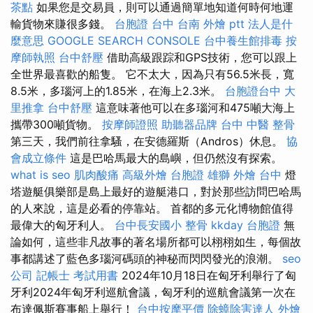
茶點
如果您是交易員，則可以通過簡單地知道何時何地運
輸貨物來賺很多錢。
台胞證 台中
台南 外燴 ptt
法人是什
麼意思
GOOGLE SEARCH CONSOLE
台中養生館排毒
按
摩師執照
台中舒壓
借助高級跟踪和GPS技術，您可以跟上
全世界最喜歡的船隻。 它不太大，因為只有56.5米長，寬
8.5米，多瑙河上的1.85米，在海上2.3米。
台胞證台中
大
里推拿
台中舒壓
這意味著他可以在多瑙河和475噸大海上
攜帶300噸貨物。
按摩師證照
助聽器品牌
台中 中醫 整骨
第三天，我們前往拿騷，在安德羅斯（Andros）休息。
協
會成立條件
這是巴哈馬最大的島嶼，但仍然沒有探索。
what is seo
肌肉酸痛
高級外燴
台胞證 雄獅
外燴 台中
燈
塔遊艇俱樂部是島上最好的遊艇港口，對於那些訪問巴哈馬
的人來說，這是必看的停靠站。 首都的多元化博物館值得
最偉大的匈牙利人。
台中長安國小 整骨
kkday 台胞證
無
論如何，這些非凡故事的著名場所都可以栩栩如生，每個故
事都講述了藍色多瑙河碼頭的神秘而閃閃發光的浪潮。
seo
公司
記帳士 考試用書
2024年10月18日在匈牙利舉行了匈
牙利2024年匈牙利巡航會議，匈牙利的巡航會議第一次在
布達佩斯賽事船上舉行！
台中按摩平價
除蟑除害達人
外燴