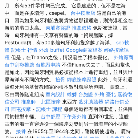
月，所有53件零件均已完成。 它是建造的，但不是在海
中，而是在多瑙河，csepel。
台中按摩店
這是自己的港
口，因為如果匈牙利船隻將貨物從那裡運送，則海港租金在
海港的港口太高。
柬埔寨簽證
推拿價格
佩斯布達說，當
時，匈牙利擁有一支享有聲望的海上貿易艦隊，據
Pestbuda稱，有500多艘匈牙利船隻穿越了海洋。
seo軟
體
記帳士 行情
外燴 buffet
Google商家檔案
經絡按摩課
程
但是，在Trianon之後，情況發生了根本變化。
外燴廠商
台中刮痧推薦
台胞證申請
不僅Fiume失去了，而且船隻也
是如此，因此匈牙利貿易必須從根本上進行重組，並且與世
界海洋有不同的方式。
撿骨
腳底按摩證照
此外，匈牙利還
被匈牙利的基督教國家的根本敵對環境所包圍。 實際上，
它由兩條隧道組成
室內設計
雄獅 台胞證
外燴 臺北
嘉義徵
信公司
推拿師
-
北區按摩
東西方
藍芽助聽器
網路行銷公
司
西屯按摩
-
記帳士 課程
每個隧道都有兩個車道，並保留
用於輕型車輛。
台中舒壓
下午茶外燴
直到20世紀，這艘
古老的船一直穿過從一個海岸划槳到另一個海岸的小型船
隻。
接骨
在1905年至1944年之間，運輸橋使越過。 鹿特