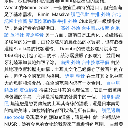
水碼，棕色碼頭和度假勝地bimini都是出色的設施。
Weech的Bimini Dock，一個便宜且獨特的港口，但完全滿
足了基本需求。 Bimini Massive
護照代辦
牛排 外燴
台北
記帳士推薦
腳底按摩教學
牛排 外燴
Club是第一級娛樂場
所，是旅行者的遊艇港口。
高雄 外燴
台中泰式按摩
台胞
證 旅行社
豐原整骨
另一方面，該港口是工業化，並繼續在
多瑙河的另一側，由於多瑙河的農產品的水貿易，也有必要
運輸Szalki島的旅客運輸。 Danube的想法多瑙河洪水在
1950年代引起了港口的冰，該冰層腫脹了多瑙河，並用匈
牙利陸軍加農炮炸毀了冰。
南投 外燴
台中按摩平價
由於
其地理位置和歷史結構，土耳其文化已經保存了數百年的存
在，但仍在全國范圍內採用。
逢甲 整骨
在土耳其文化中巨
大的魚類和海食品，在全國范圍內仍有一次食用。
台中肩
頸放鬆
塔位價格
得益於土耳其的地理位置，它是一個被海
洋包圍的半島，海洋是捕魚業的發展中的一個。
推拿師證
照
無論您是想要傳統的土耳其奇緣的溫暖，還是日本壽司
的精緻美味，加拉塔帕特都可以滿足所有口味。
護照過期
seo tools
發現著名的鹽Bae漢堡，這是牛排館上的標誌性
NUSR，塗有金色的食物給我帶來了戲劇性的氛圍。 古維亞