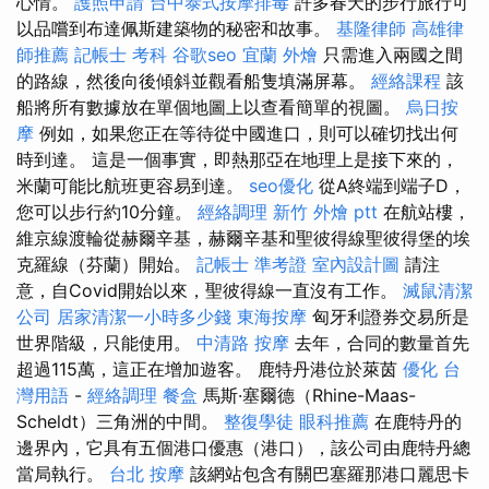
心情。
護照申請
台中泰式按摩排毒
許多春天的步行旅行可
以品嚐到布達佩斯建築物的秘密和故事。
基隆律師
高雄律
師推薦
記帳士 考科
谷歌seo
宜蘭 外燴
只需進入兩國之間
的路線，然後向後傾斜並觀看船隻填滿屏幕。
經絡課程
該
船將所有數據放在單個地圖上以查看簡單的視圖。
烏日按
摩
例如，如果您正在等待從中國進口，則可以確切找出何
時到達。 這是一個事實，即熱那亞在地理上是接下來的，
米蘭可能比航班更容易到達。
seo優化
從A終端到端子D，
您可以步行約10分鐘。
經絡調理
新竹 外燴 ptt
在航站樓，
維京線渡輪從赫爾辛基，赫爾辛基和聖彼得線聖彼得堡的埃
克羅線（芬蘭）開始。
記帳士 準考證
室內設計圖
請注
意，自Covid開始以來，聖彼得線一直沒有工作。
滅鼠清潔
公司
居家清潔一小時多少錢
東海按摩
匈牙利證券交易所是
世界階級，只能使用。
中清路 按摩
去年，合同的數量首先
超過115萬，這正在增加遊客。 鹿特丹港位於萊茵
優化 台
灣用語
-
經絡調理
餐盒
馬斯·塞爾德（Rhine-Maas-
Scheldt）三角洲的中間。
整復學徒
眼科推薦
在鹿特丹的
邊界內，它具有五個港口優惠（港口），該公司由鹿特丹總
當局執行。
台北 按摩
該網站包含有關巴塞羅那港口麗思卡