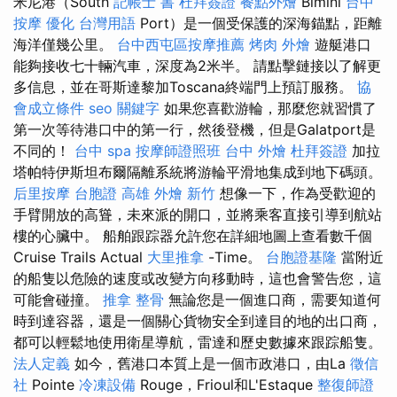
米尼港（South
記帳士 書
杜拜簽證
餐點外燴
Bimini
台中
按摩
優化 台灣用語
Port）是一個受保護的深海錨點，距離
海洋僅幾公里。
台中西屯區按摩推薦
烤肉 外燴
遊艇港口
能夠接收七十輛汽車，深度為2米半。 請點擊鏈接以了解更
多信息，並在哥斯達黎加Toscana終端門上預訂服務。
協
會成立條件
seo 關鍵字
如果您喜歡游輪，那麼您就習慣了
第一次等待港口中的第一行，然後登機，但是Galatport是
不同的！
台中 spa
按摩師證照班
台中 外燴
杜拜簽證
加拉
塔帕特伊斯坦布爾隔離系統將游輪平滑地集成到地下碼頭。
后里按摩
台胞證 高雄
外燴 新竹
想像一下，作為受歡迎的
手臂開放的高聳，未來派的開口，並將乘客直接引導到航站
樓的心臟中。 船舶跟踪器允許您在詳細地圖上查看數千個
Cruise Trails Actual
大里推拿
-Time。
台胞證基隆
當附近
的船隻以危險的速度或改變方向移動時，這也會警告您，這
可能會碰撞。
推拿 整骨
無論您是一個進口商，需要知道何
時到達容器，還是一個關心貨物安全到達目的地的出口商，
都可以輕鬆地使用衛星導航，雷達和歷史數據來跟踪船隻。
法人定義
如今，舊港口本質上是一個市政港口，由La
徵信
社
Pointe
冷凍設備
Rouge，Frioul和L'Estaque
整復師證