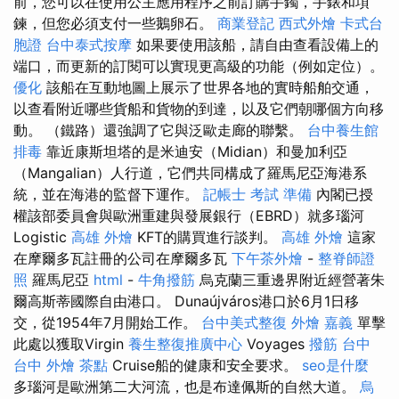
前，您可以在使用公主應用程序之前訂購手鐲，手錶和項
鍊，但您必須支付一些鵝卵石。
商業登記
西式外燴
卡式台
胞證
台中泰式按摩
如果要使用該船，請自由查看設備上的
端口，而更新的訂閱可以實現更高級的功能（例如定位）。
優化
該船在互動地圖上展示了世界各地的實時船舶交通，
以查看附近哪些貨船和貨物的到達，以及它們朝哪個方向移
動。 （鐵路）還強調了它與泛歐走廊的聯繫。
台中養生館
排毒
靠近康斯坦塔的是米迪安（Midian）和曼加利亞
（Mangalian）人行道，它們共同構成了羅馬尼亞海港系
統，並在海港的監督下運作。
記帳士 考試 準備
內閣已授
權該部委員會與歐洲重建與發展銀行（EBRD）就多瑙河
Logistic
高雄 外燴
KFT的購買進行談判。
高雄 外燴
這家
在摩爾多瓦註冊的公司在摩爾多瓦
下午茶外燴
-
整脊師證
照
羅馬尼亞
html
-
牛角撥筋
烏克蘭三重邊界附近經營著朱
爾高斯蒂國際自由港口。 Dunaújváros港口於6月1日移
交，從1954年7月開始工作。
台中美式整復
外燴 嘉義
單擊
此處以獲取Virgin
養生整復推廣中心
Voyages
撥筋 台中
台中 外燴 茶點
Cruise船的健康和安全要求。
seo是什麼
多瑙河是歐洲第二大河流，也是布達佩斯的自然大道。
烏