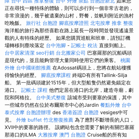
障
台中 西區 推拿整復
台中 外燴 茶點
台胞證新北
如果您
正在尋找一種特殊的體驗，則可以步行到一個非常古老的，
非常浪漫的，幾乎被遺棄的山村，野餐，並帆到附近的漁村
吃晚飯。
旅行社 台胞證
腳底按摩證照
北屯按摩
推拿 整復
海洋船的旅行為那些喜歡在路上延長一段時間並發現遙遠景
觀的人有特殊的經歷。 如果您購買巡航和班車，請預訂機
場轉移到塵埃落定
台中泡腳
-
記帳士 稅法
直接到船上。
台中居家清潔
seo行銷
台北搬家公司
巴塞羅那的沉船碼頭
是現代的，並且能夠管理大量同時使用它們的乘客。
桃園
外燴
台中國術館推薦
在Adossat碼頭上，您將在航站樓獲
得愉快的經歷。
腳底按摩課程
終端D有所有Tallink-Silja
船。 第一批碼頭建於1515年，但大型船隻仍然避免錨定在
港口。
記帳士 課程
他們定居在港口的北岸，建造寺廟，劇
院和阿格拉。
台中美式整復
該城市受到要塞的保護，其中
一些城市仍然在位於布爾斯市中心的Jardin
餐點外燴
台中
泰式按摩
台胞證辦理
des
香港簽證 台胞證
vesiges中可
見。
外燴 buffet
竹北整復推薦
為了應對不斷增長的人口，
XVII中的要塞的路徑。 該網站包含您需要了解的有關巴塞羅
那港口的ILMA
大雅按摩
澳門 台胞證
Cruise船的所有知