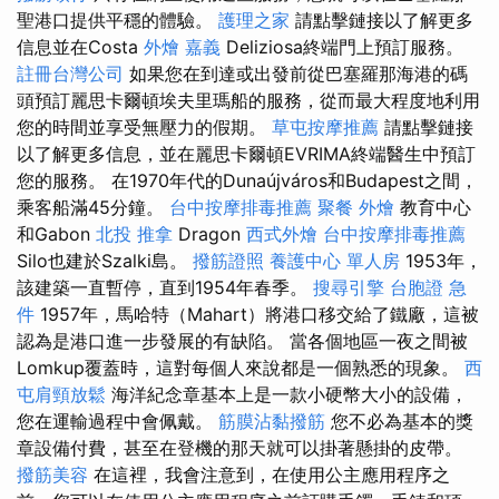
聖港口提供平穩的體驗。
護理之家
請點擊鏈接以了解更多
信息並在Costa
外燴 嘉義
Deliziosa終端門上預訂服務。
註冊台灣公司
如果您在到達或出發前從巴塞羅那海港的碼
頭預訂麗思卡爾頓埃夫里瑪船的服務，從而最大程度地利用
您的時間並享受無壓力的假期。
草屯按摩推薦
請點擊鏈接
以了解更多信息，並在麗思卡爾頓EVRIMA終端醫生中預訂
您的服務。 在1970年代的Dunaújváros和Budapest之間，
乘客船滿45分鐘。
台中按摩排毒推薦
聚餐 外燴
教育中心
和Gabon
北投 推拿
Dragon
西式外燴
台中按摩排毒推薦
Silo也建於Szalki島。
撥筋證照
養護中心 單人房
1953年，
該建築一直暫停，直到1954年春季。
搜尋引擎
台胞證 急
件
1957年，馬哈特（Mahart）將港口移交給了鐵廠，這被
認為是港口進一步發展的有缺陷。 當各個地區一夜之間被
Lomkup覆蓋時，這對每個人來說都是一個熟悉的現象。
西
屯肩頸放鬆
海洋紀念章基本上是一款小硬幣大小的設備，
您在運輸過程中會佩戴。
筋膜沾黏撥筋
您不必為基本的獎
章設備付費，甚至在登機的那天就可以掛著懸掛的皮帶。
撥筋美容
在這裡，我會注意到，在使用公主應用程序之