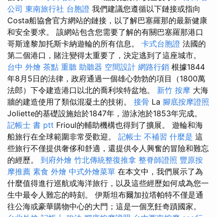
公司
東南旅行社 台胞證
我們建議您遵循以下鏈接或指向
Costa船協會官方網站的鏈接，以了解巴塞羅那的最新健康
和安全要求。 該網站包含您需要了解的有關巴塞羅那港口
哥斯達黎加托斯卡納遊輪的所有信息。
卡式台胞證
法國的
第二個港口，賭注變得太重要了，決定逃到了這座城市。
台中 外燴 茶點
重聽 助聽器
空間設計
網路行銷
根據1844
年8月5日的法律，政府通過一個雄心勃勃的項目（1800萬
法郎）下令建造港口以北的喬利埃特盆地。
新竹 按摩
大海
牆的建造使用了類似混凝土的技術。
接骨
La
腳底按摩證照
Joliette的基礎設施始於1847年，游泳池於1853年完成。
記帳士 書 ptt
Frioul的輔助機構也得到了擴展。 遊輪和海
船旅行在全球範圍非常受歡迎。
記帳士 不補習
什麼是
這
些旅行不僅提供奢侈和舒適，還提供令人興奮的冒險和難忘
的經歷。
到府外燴
竹北傳統整復推拿
整脊師證照
豐原按
摩推薦
素食 外燴
中式外燴菜單
在本文中，我們展示了為
什麼值得進行巡航或海洋旅行，以及這些經歷如何成為您一
生中最令人難忘的時刻。 伊斯坦布爾加拉塔帕特不僅是通
往公海或豪華購物中心的大門；這是一個烹飪奇蹟國家。