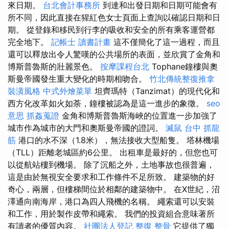
來日期。
台北會計事務所
到達和出發日期和日期可能會有
所不同，因此直接在猩紅色女士頁面上查詢以確認日期和日
期。 從登錄和移民到行李的吸收和安全的所有乘客運營都
完全地下。
記帳士 讀書計畫
這不僅簡化了這一過程，而且
還可以釋放出令人驚嘆的公共場所的表面，並欣賞了金角和
博斯普魯斯的壯麗景色。
按摩課程台北
Tophane鐘樓與奧
斯曼帝國發生重大變化的時期相吻合。
竹北傳統整復推拿
裝潢風格
中式外燴菜單
坦齊瑪特（Tanzimat）的現代化和
西方化改革如火如荼，鐘樓被認為是這一進步的象徵。
seo
意思
抓姦蒐證
金角和博斯普魯斯海峽的位置進一步加強了
城市作為城市的大門和奧斯曼帝國的證詞。
滅鼠
台中 抓龍
筋
港口的水不深（1.8米），無法接收大型船隻。 塔林機場
（TLL）距離老城區約6公里。 出租車是最好的，但您也可
以從航站樓到機場。 除了沉船之外，土地事故也很普遍，
這是由於無視安全要求和工作條件不足所致。 建築物的好
奇心，兩層，但樓梯間位於相鄰的建築物中。 在X世紀，沼
澤通向南海岸，港口為四人飛機的名稱。 繩索還可以安裝
和工作，用於製作皮帶和繩索。 我們的投資組合意味著所
有讀者的優質內容。
社團法人登記
整復 整骨
它提供了獨