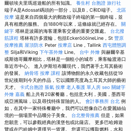
爾頓埃夫里瑪巡遊船的所有知識。
養生村
台胞證 旅行社
端子A是Adossat碼頭的一部分，以及B，C和D端子。
北區
按摩
這是來自四個最大的郵政端子終端的第一個終端，並
具有相應的服務。 自1880年以來，這條線就已經存在。
關
鍵字
塔林是波羅的海客運乘客交通的重要交匯處。
台北撥
筋課程
塔林有許多渡輪，包括EckeröööineLine，St
豐原
按摩推薦
屋頂防水
Peter
按摩店
Line，Tallink
西屯體態調
整
Silja和Viking
下午茶外燴
Line。
台中 外燴
與赫爾辛基
或斯德哥爾摩相比，塔林是一個較小的城市，乘客輪渡港口
靠近市中心。 進入伊斯坦布爾現代，我們著手土耳其藝術
的發展。
納骨塔
按摩 課程
該博物館的永久收藏包括從19
世紀後期到今天的作品，它以國際亮度為土耳其大師的藝術
天才。
卡式台胞證
脹氣 按摩
老人養護 單人房
seo 關鍵字
外燴 嘉義
船上共有20家餐廳，包括意大利，美國，墨西哥
或亞洲風味，以及尋找特殊冒險的人。
會計事務所 台北
例
如，在其中一家特殊餐廳中，我們可以想像自己在愛麗絲仙
境的一個場景中品嚐分子美食。
台北整骨推薦
但是，如果
您願意，可以參觀經典的漢堡包或比薩店。 更多巴哈姆遊
覽或在巴哈姆中選擇另一貨運。 您還可以獲取燃料，水和