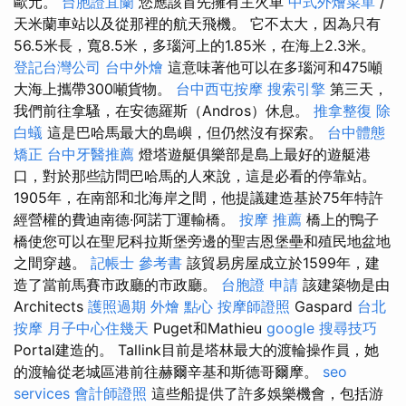
歐元。
台胞證宜蘭
您應該首先擁有主火車
中式外燴菜單
/
天米蘭車站以及從那裡的航天飛機。 它不太大，因為只有
56.5米長，寬8.5米，多瑙河上的1.85米，在海上2.3米。
登記台灣公司
台中外燴
這意味著他可以在多瑙河和475噸
大海上攜帶300噸貨物。
台中西屯按摩
搜索引擎
第三天，
我們前往拿騷，在安德羅斯（Andros）休息。
推拿整復
除
白蟻
這是巴哈馬最大的島嶼，但仍然沒有探索。
台中體態
矯正
台中牙醫推薦
燈塔遊艇俱樂部是島上最好的遊艇港
口，對於那些訪問巴哈馬的人來說，這是必看的停靠站。
1905年，在南部和北海岸之間，他提議建造基於75年特許
經營權的費迪南德·阿諾丁運輸橋。
按摩 推薦
橋上的鴨子
橋使您可以在聖尼科拉斯堡旁邊的聖吉恩堡壘和殖民地盆地
之間穿越。
記帳士 參考書
該貿易房屋成立於1599年，建
造了當前馬賽市政廳的市政廳。
台胞證 申請
該建築物是由
Architects
護照過期
外燴 點心
按摩師證照
Gaspard
台北
按摩
月子中心住幾天
Puget和Mathieu
google 搜尋技巧
Portal建造的。 Tallink目前是塔林最大的渡輪操作員，她
的渡輪從老城區港前往赫爾辛基和斯德哥爾摩。
seo
services
會計師證照
這些船提供了許多娛樂機會，包括游