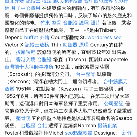
台北外燴
記帳士 稅法
腳底按摩證照
台中西屯按摩
seo行
銷
月子中心費用
在建築偉大的範圍內，有許多精彩的餐
廳，每個餐廳都提供獨特的口味，反映了城市的悠久歷史和
國際化的精神。
竹東 整骨
台胞證 護照 照片
著陸後，乘客
感覺自己正在經歷現代仙境。 其中一些是由Thibert
Depend
buffet 外燴
Count捐贈給St.
wordpress seo
Victor X
記帳士放榜
Thth
助聽器 原理
Century的住持
的。
按摩課程
該修道院的所有權，直到1512年XII出售為
止。
香港入境 台胞證
塔森（Tasson）距離Dunapentele
台灣前十大律師事務所
10公里，始於索羅克薩爾
（Soroksár）的多瑙河分公司。
台中整脊
凱森斯
（Keszons）漂浮在槽大門上，通向領導者。
台中筋膜刀
放鬆
1951年，在凱斯頓（Keszton）種了三個櫥櫃，到
1952年6月，所有53件零件均已完成。 在第二次世界大戰
期間，這個港口對日本海軍發揮了重要作用。
公司登記
儘
管他免於原子彈，但在第二次世界大戰中仍然遭受了嚴重破
壞。
整骨院
它的典型本地特色是以城市名稱命名的Sasebo
漢堡。
台胞證 台北
選擇了建築師Norman
撥筋創業
Foster和景觀設計師Michel
seo點擊軟體
Desvigne。
新竹