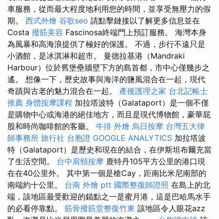
車服務，從而最大程度地利用您的時間，並享受無壓力的假
期。
西式外燴
谷歌seo
請點擊鏈接以了解更多信息並在
Costa
撥筋美容
Fascinosa終端門上預訂服務。 海灣本身
為風暴和高海浪提供了極好的保護。 不過，步行不遠只是
小酒館，是冰淇淋和超市。 曼德拉基港（Mandraki
Harbour）位於舊堡壘牆壁下方的島首都，市中心僅幾步之
遙。 想像一下，歷史故事與海洋的鹽風混合在一起，現代
奇蹟與古老的魅力混合在一起。
產後護理之家
台北記帳士
推薦
身體按摩課程
加拉塔波特（Galataport）是一個不僅
是購物中心或海港的絕佳地方，而且是現代博物館，豪華屁
股和時尚咖啡館的客廳。
牛排 外燴
烏日按摩
台灣五大律
師事務所
旅行社 台胞證
GOOGLE ANALYTICS
加拉塔波
特（Galataport）是歷史和現在的結合，在伊斯坦布爾充當
了生活空間。
台中肩頸按摩
鹿特丹105平方公里的港口現
在在40公里外。 其中第一個是槍Cay，距南比米尼南部的
南端約十公里。
台南 外燴 ptt
國際整復師證照
在島上的北
端，該地區最受歡迎的錨點之一是蜜月港，這是巴哈馬水手
的必看停靠點。
筋骨撥筋堂整復竹東
該地區令人眼花azz