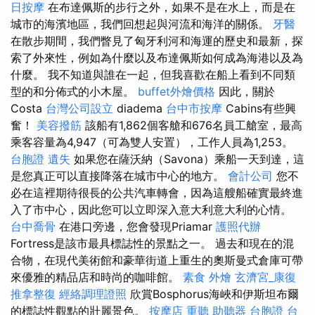
日按摩
在布達佩斯的步行之外，如果不是在水上，而是在
城市的海濱地區，我們回想起與河流和海洋的關係。
牙醫
在散步期間，我們瞥見了匈牙利河和海運的歷史和最新，探
索了外來性，例如為什麼以及布達佩斯如何成為海港以及為
什麼。 我不知道與誰在一起，但我喜歡在船上看到不同類
型的和分佈式的小木屋。
buffet外燴價格
因此，關於
Costa
台灣公司設立
diadema
台中市按摩
Cabins有些興
奮！
美容撥筋
該船有1,862個客艙和676名員工艙室，最高
乘客容量為4,947（可為雙人安置），工作人員為1,253。
台胞證 遺失
如果您在薩沃納（Savona）乘船一天到達，這
是您真正可以直接降落在城市中心的地方。
會計公司
您不
必在這裡期待很長的公共汽車轉會，因為這艘船確實最終進
入了市中心，因此您可以立即深入意大利意大利的心情。
台中喬骨
在港口旁邊，您會發現Priamar
護照代辦
Fortress是該市最具標誌性的景點之一。 過去和現在的混
合物，在現代美術館和豪華街道上重生的奧斯曼式倉庫可帶
來優雅的精品店和時尚的咖啡館。
素食 外燴
玄濟宮_康復
推拿整復
經絡調理證照
欣賞Bosphorus海峽和伊斯坦布爾
的標誌性觀點的壯麗景色。
按摩店
重聽 助聽器
台胞證 台