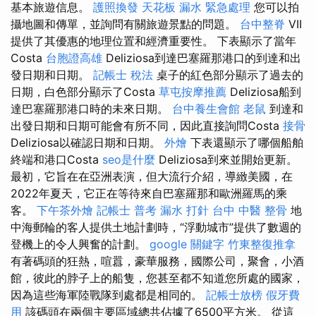
基本旅遊信息。
護照換發
天花板 漏水 緊急處理
您可以拍
攝地圖和傳單，並詢問有關旅遊景點的問題。
台中整脊
VII
提供了其優惠的地理位置和經濟重要性。 下表顯示了當年
Costa
台胞證高雄
Deliziosa到達巴塞羅那港口的到達和出
發日期和日期。
記帳士 稅法
桌子的紅色部分顯示了過去的
日期，白色部分顯示了Costa
草屯按摩推薦
Deliziosa船到
達巴塞羅那港口時的未來日期。
台中養生會館
老鼠
到達和
出發日期和日期可能會有所不同，因此直接詢問Costa
接骨
Deliziosa以確認日期和日期。
外燴
下表還顯示了哪個船舶
終端和港口Costa
seo是什麼
Deliziosa到來並開始更新。
最初，它旨在在亞洲表演，但大流行介紹，導緻美國，在
2022年夏天，它正在等待來自巴塞羅那和歐洲羅馬的乘
客。
下午茶外燴
記帳士 普考
漏水 打針
台中 中醫 整骨
地
中海郵輪的客人提供土地計劃時，“浮動城市”提供了數週的
登機上的令人興奮的計劃。
google 關鍵字
竹東整復推拿
有著碼頭的狂熱，喧囂，豪華服務，國際公司，聚會，小酒
館，彼此的脖子上的船隻，您甚至都不知道您所處的國家，
因為這些海軍陸戰隊到處都是相同的。
記帳士放榜
假牙費
用
該碼頭在兩個主要區域總共佔據了6500平方米。 從這