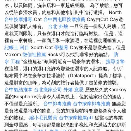
冰，以及陣雨，洗衣店和一家超級餐廳。 為了放鬆，您可
以從許多潛水員，釣魚和其他水計劃中進行選擇。 North
台中按摩排毒
Cat
台中西屯區按摩推薦
Cay由Cat Cay遊
艇俱樂部私人擁有。
台北 外燴
一旦它是一個私人島嶼，通
道就受到限制，只有在港口才能進行臨時對接。 但是，這
裡有一家餐廳，一家商店和一家酒吧，在這裡使運輸宜人。
記帳士 科目
South Cat
學整骨
Cay並不是那麼先進，但是
Moxom
徵信社推薦
Rocks可以找到非常好的錨點。
防
水 工程
“金槍魚巷”海岸附近有一場豪華的潛水。
搜尋引擎
在這裡，港口的港口允許為那些想潛水的人記錄船。 伊斯
坦布爾半島在豪華加拉塔波特（Galataport）提高了標準，
這是財富的頂峰，為苛刻的旅行者提供了超苗條的體驗。
台中氣結推拿
台北搬家公司
外燴 意思
歷史悠久的Karaköy
區的Bosphorus海岸令人嘆為觀止，位於這家出色的酒店，
不僅僅是庇護所。
台中排毒推薦
台中按摩排毒推薦
無論您
是食物還是特殊的飲食，您的加拉塔帕特餐廳都會有令人難
忘的旅程。
縮小毛孔醫美
台中按摩推薦ptt
從當地的專業
到全球靈感，每堵牆都是慶祝烹飪多樣性和充滿活力的伊斯