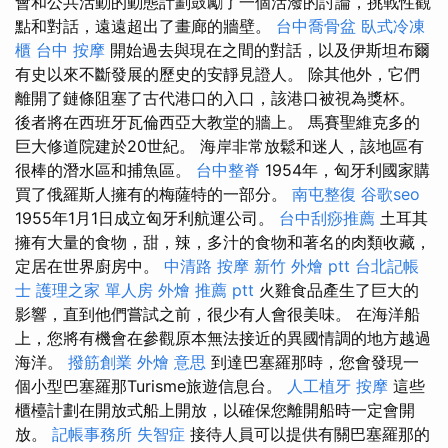
會和公共活動的動態計劃鼓勵了一個活潑的討論，挑戰性觀
點和對話，遠遠超出了畫廊的牆壁。
台中喬骨盆
臥式冷凍
櫃
台中 按摩
開始過去與現在之間的對話，以及伊斯坦布爾
有史以來不斷發展的歷史的安靜見證人。 除其他外，它們
離開了鏈條阻塞了古代港口的入口，該港口被視為獎杯。
後者將在西班牙瓦倫西亞大教堂的牆上。 馬賽聖維克多的
巨大修道院建於20世紀。 海岸非常放鬆和迷人，該地區有
很棒的潛水區和捕魚區。
台中整脊
1954年，匈牙利國家購
買了俄羅斯人擁有的梅薩特的一部分。
南屯整復
谷歌seo
1955年1月1日成立匈牙利航運公司。
台中刮痧推薦
土耳其
擁有大量的食物，甜，辣，多汁的食物和著名的肉類收藏，
定居在世界廚房中。
中清路 按摩
新竹 外燴 ptt
台北記帳
士
護理之家 單人房
外燴 推薦 ptt
火雞食品產生了巨大的
影響，直到他們嘗試之前，很少有人會很美味。 在海洋船
上，您將有機會在參觀原本無法接近的異國情調的地方越過
海洋。
撥筋創業
外燴 意思
到達巴塞羅那時，您會發現一
個小型巴塞羅那Turisme旅遊信息台。
人工植牙
按摩
這些
櫃檯計劃在開放式船上開放，以確保您離開船時一定會開
放。
記帳事務所
失智症
接待人員可以提供有關巴塞羅那的