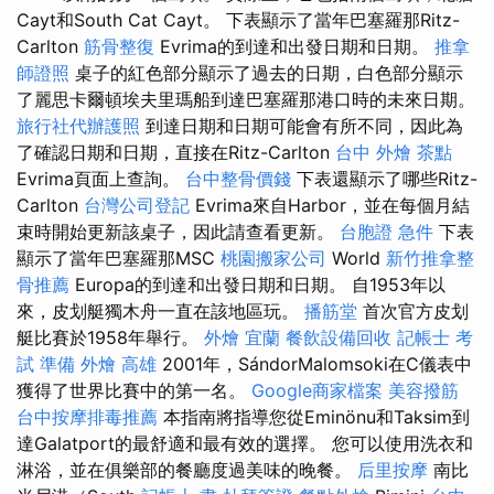
Cayt和South Cat Cayt。 下表顯示了當年巴塞羅那Ritz-
Carlton
筋骨整復
Evrima的到達和出發日期和日期。
推拿
師證照
桌子的紅色部分顯示了過去的日期，白色部分顯示
了麗思卡爾頓埃夫里瑪船到達巴塞羅那港口時的未來日期。
旅行社代辦護照
到達日期和日期可能會有所不同，因此為
了確認日期和日期，直接在Ritz-Carlton
台中 外燴 茶點
Evrima頁面上查詢。
台中整骨價錢
下表還顯示了哪些Ritz-
Carlton
台灣公司登記
Evrima來自Harbor，並在每個月結
束時開始更新該桌子，因此請查看更新。
台胞證 急件
下表
顯示了當年巴塞羅那MSC
桃園搬家公司
World
新竹推拿整
骨推薦
Europa的到達和出發日期和日期。 自1953年以
來，皮划艇獨木舟一直在該地區玩。
播筋堂
首次官方皮划
艇比賽於1958年舉行。
外燴 宜蘭
餐飲設備回收
記帳士 考
試 準備
外燴 高雄
2001年，SándorMalomsoki在C儀表中
獲得了世界比賽中的第一名。
Google商家檔案
美容撥筋
台中按摩排毒推薦
本指南將指導您從Eminönu和Taksim到
達Galatport的最舒適和最有效的選擇。 您可以使用洗衣和
淋浴，並在俱樂部的餐廳度過美味的晚餐。
后里按摩
南比