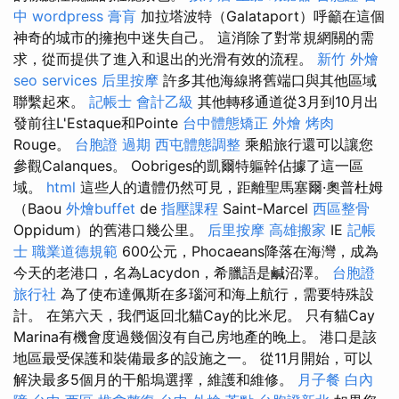
中
wordpress
膏肓
加拉塔波特（Galataport）呼籲在這個
神奇的城市的擁抱中迷失自己。 這消除了對常規網關的需
求，從而提供了進入和退出的光滑有效的流程。
新竹 外燴
seo services
后里按摩
許多其他海線將舊端口與其他區域
聯繫起來。
記帳士 會計乙級
其他轉移通道從3月到10月出
發前往L'Estaque和Pointe
台中體態矯正
外燴 烤肉
Rouge。
台胞證 過期
西屯體態調整
乘船旅行還可以讓您
參觀Calanques。 Oobriges的凱爾特軀幹佔據了這一區
域。
html
這些人的遺體仍然可見，距離聖馬塞爾·奧普杜姆
（Baou
外燴buffet
de
指壓課程
Saint-Marcel
西區整骨
Oppidum）的舊港口幾公里。
后里按摩
高雄搬家
IE
記帳
士 職業道德規範
600公元，Phocaeans降落在海灣，成為
今天的老港口，名為Lacydon，希臘語是鹹沼澤。
台胞證
旅行社
為了使布達佩斯在多瑙河和海上航行，需要特殊設
計。 在第六天，我們返回北貓Cay的比米尼。 只有貓Cay
Marina有機會度過幾個沒有自己房地產的晚上。 港口是該
地區最受保護和裝備最多的設施之一。 從11月開始，可以
解決最多5個月的干船塢選擇，維護和維修。
月子餐
白內