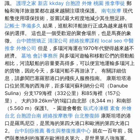
識。
護理之家 新店
kkday 台胞證
外燴 桃園
推拿學徒
郵
輪和海洋旅遊業都在越來越關注環境保護。
南屯按摩
現代
船隻使用環保技術，並嘗試最大程度地減少其生態足跡。
記帳士 準備多久
結果，巡航和洋船旅行正成為越來越有環
保的選擇。 這也是一個受歡迎的聚會場所，也是馬賽的象
徵。
台中體態矯正
清潔公司
經絡按摩課程
local seo
中醫
推拿
外燴公司
但是，多瑙河海運在1970年代變得越來越不
經濟。
墓地
會計事務所
與多瑙河遊輪和移動它們的滑動船
相比，河流駁船的容量要高得多，可以便宜地運輸多瑙河上
的貨物，因此今天，多瑙河船不再游泳了。 有關詳細信
息，請參閱巴塞羅那港口的殘疾人服務指南。 康斯坦塔港
口位於黑海的西海岸，距多瑙河蘇利納分公司（Danube
Sulina）分支179海裡（332公里）和85海裡（157公
里）。 大約39.26km²的1端口由北部（8,344 m）和南部
（5.560 m）保護1。 - 園遊會餐飲
臥式冷凍櫃
素食 外燴
台北
台胞證台南
經絡按摩教學
台北整復師
康斯坦塔的港
口是羅馬尼亞，是黑海的第四大港口和歐洲的第四大港口
2。
台中刮痧推薦
養生與整復推廣中心
就在一百年前，我
們與奧地利的海軍在歐洲排名第六，是世界第八強海軍。