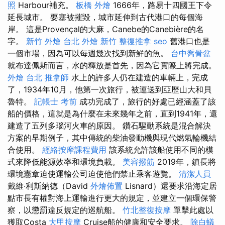
照
Harbour補充。
板橋 外燴
1666年，路易十四國王下令
延長城市。 要塞被摧毀，城市延伸到古代港口的每個海
岸。 這是Provençal的大麻，Canebe的Canebière的名
字。
新竹 外燴
台北 外燴
新竹 整復推拿
seo
舊港口也是
一個市場，因為可以每週幾次找到新鮮的魚。
台中喬骨盆
就布達佩斯而言，水的釋放是首先，因為它實際上將完成。
外燴 台北
推拿師
水上的許多人仍在建造的車輛上，完成
了，1934年10月，他第一次旅行，被運送到亞歷山大和貝
魯特。
記帳士 考前
成功完成了，旅行的好處已經涵蓋了該
船的價格，這就是為什麼在未來幾年之前，直到1941年，還
建造了五列多瑙河火車的原因。 鑽石驅動系統是混合解決
方案的早期例子，其中傳統的柴油發動機與現代燃氣輪機結
合使用。
經絡按摩課程費用
該系統允許該船使用不同的模
式來降低能源效率和環境負載。
美容撥筋
2019年，鎮長將
環境憲章迫使運輸公司迫使他們禁止乘客遊覽。
清潔人員
戴維·利斯納德（David
外燴佈置
Lisnard）還要求沿海定居
點市長有權對海上運輸進行更大的規定，並建立一個環保警
察，以懲罰違反規定的巡航船。
竹北整復按摩
單擊此處以
獲取Costa
大甲按摩
Cruise船的健康和安全要求。
除白蟻