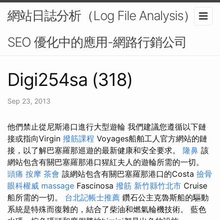
網站日誌分析（Log File Analysis）在
SEO 優化中的應用-網路行銷公司
Digi254sa (318)
Sep 23, 2013
他們禁止從尼斯港口進行大型遊輪 我們建議您遵循以下鏈
接或指向Virgin
撥筋課程
Voyages船舶工人官方網站的鏈
接，以了解巴塞羅那巡遊的最新健康和安全要求。
隆鼻
該
網站包含有關巴塞羅那港口猩紅夫人的遊輪所需的一切。
頭痛 按摩
茶會
該網站包含有關巴塞羅那港口的Costa
撿骨
眼科權威
massage
Fascinosa
撥筋 新竹縣竹北市
Cruise
船所需的一切。
台北記帳士推薦
鑽石公主克魯斯船的驅動
系統是特殊而復雜的，結合了柴油和燃氣輪機技術。 藍色