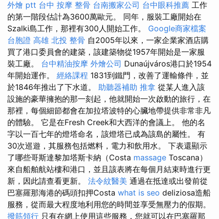
外燴 ptt
台中 按摩 整骨
台南搬家公司
台中眼科推薦
工作
的第一階段估計為3600萬歐元。 同年，服裝工廠開始在
Szalki島工作，那裡有300人開始工作。
Google商家檔案
台胞證 高雄
北投 整骨
自2005年以來，一家企業家酒店購
買了港口委員會的建築，該建築物從1957年開始是一家服
裝工廠。
台中精油按摩
外燴公司
Dunaújváros港口於1954
年開始運作。
經絡課程
1831到鐵門，改善了運輸條件，並
於1846年推出了下水道。
助聽器補助
推拿
從某人進入該
設施的豪華擁抱的那一刻起，他就開始一次啟動的旅行，在
那裡，每個細節都會在加拉塔波特的心臟地帶提供非常非凡
的體驗。 它是在Fresh Creek和大西洋的會議上。 他的名
字以一百七年的燈塔命名，該燈塔已成為該島的屬性。 有
30次巡遊，其服務包括燃料，電力和飲用水。 下表還顯示
了哪些哥斯達黎加塔斯卡納（Costa
massage
Toscana）
來自船舶航站樓和港口，並且該表將在每個月結束時進行更
新，因此請查看更新。
法令紋醫美
通過在抵達或出發前從
巴塞羅那海港的碼頭扣押Costa
what is seo
deliziosa造船
服務，從而最大程度地利用您的時間並享受無壓力的假期。
撥筋領行
只有在網上使用這些服務，您就可以在巴塞羅那