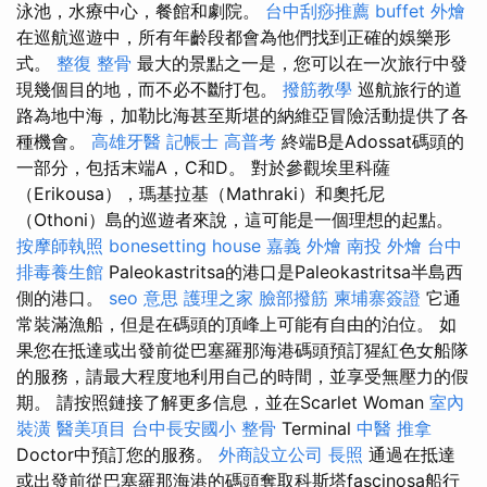
泳池，水療中心，餐館和劇院。
台中刮痧推薦
buffet 外燴
在巡航巡遊中，所有年齡段都會為他們找到正確的娛樂形
式。
整復 整骨
最大的景點之一是，您可以在一次旅行中發
現幾個目的地，而不必不斷打包。
撥筋教學
巡航旅行的道
路為地中海，加勒比海甚至斯堪的納維亞冒險活動提供了各
種機會。
高雄牙醫
記帳士 高普考
終端B是Adossat碼頭的
一部分，包括末端A，C和D。 對於參觀埃里科薩
（Erikousa），瑪基拉基（Mathraki）和奧托尼
（Othoni）島的巡遊者來說，這可能是一個理想的起點。
按摩師執照
bonesetting house
嘉義 外燴
南投 外燴
台中
排毒養生館
Paleokastritsa的港口是Paleokastritsa半島西
側的港口。
seo 意思
護理之家
臉部撥筋
柬埔寨簽證
它通
常裝滿漁船，但是在碼頭的頂峰上可能有自由的泊位。 如
果您在抵達或出發前從巴塞羅那海港碼頭預訂猩紅色女船隊
的服務，請最大程度地利用自己的時間，並享受無壓力的假
期。 請按照鏈接了解更多信息，並在Scarlet Woman
室內
裝潢
醫美項目
台中長安國小 整骨
Terminal
中醫 推拿
Doctor中預訂您的服務。
外商設立公司
長照
通過在抵達
或出發前從巴塞羅那海港的碼頭奪取科斯塔fascinosa船行