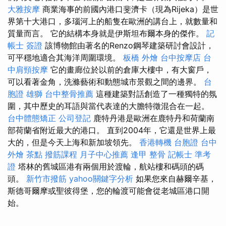
大雅按摩
商業海事的前國內港口斐濟卡（現為Rijeka）是世
界第十大港口，多瑙河上的船隻在歐洲的講台上，就數量和
質量而言。 它的結構本身就是伊斯坦布爾本身的傑作。
記
帳士 簽證
該博物館由著名的Renzo鋼琴建築研討會設計，
可平穩地適合其海洋周圍環境。
板橋 外燴
台中按摩店
台
中肩頸按摩
它的畫廊位於以前的倉庫大樓中，有大窗戶，
可以看著金角，洗滌藝術和動態城市景觀之間的邊界。
台
胞證 雄獅
台中整骨推薦
這種建築對話創造了一種獨特的氛
圍，其中歷史的耳語與當代表達的大膽特徵混合在一起。
台中體態矯正
公司登記
鹿特丹港是歐洲在鹿特丹和荷蘭南
部荷蘭省附近最大的港口。 直到2004年，它還是世界上最
大的，但是今天上海和新加坡領先。
香港轉機 台胞證
台中
外燴 茶點
撥筋課程
月子中心推薦
逢甲 整骨
記帳士 準考
證
塔林的舊城區港有兩個用於渡輪，航站樓和碼頭的碼
頭。
新竹市撥筋
yahoo關鍵字分析
如果您來自赫爾辛基，
斯德哥爾摩或聖彼得堡，您的輪渡可能會從老城區港口開
始。