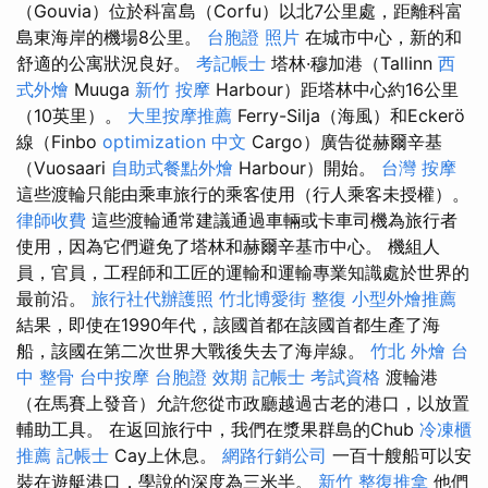
（Gouvia）位於科富島（Corfu）以北7公里處，距離科富
島東海岸的機場8公里。
台胞證 照片
在城市中心，新的和
舒適的公寓狀況良好。
考記帳士
塔林·穆加港（Tallinn
西
式外燴
Muuga
新竹 按摩
Harbour）距塔林中心約16公里
（10英里）。
大里按摩推薦
Ferry-Silja（海風）和Eckerö
線（Finbo
optimization 中文
Cargo）廣告從赫爾辛基
（Vuosaari
自助式餐點外燴
Harbour）開始。
台灣 按摩
這些渡輪只能由乘車旅行的乘客使用（行人乘客未授權）。
律師收費
這些渡輪通常建議通過車輛或卡車司機為旅行者
使用，因為它們避免了塔林和赫爾辛基市中心。 機組人
員，官員，工程師和工匠的運輸和運輸專業知識處於世界的
最前沿。
旅行社代辦護照
竹北博愛街 整復
小型外燴推薦
結果，即使在1990年代，該國首都在該國首都生產了海
船，該國在第二次世界大戰後失去了海岸線。
竹北 外燴
台
中 整骨
台中按摩
台胞證 效期
記帳士 考試資格
渡輪港
（在馬賽上發音）允許您從市政廳越過古老的港口，以放置
輔助工具。 在返回旅行中，我們在漿果群島的Chub
冷凍櫃
推薦
記帳士
Cay上休息。
網路行銷公司
一百十艘船可以安
裝在遊艇港口，學說的深度為三米半。
新竹 整復推拿
他們