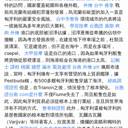
特的訪問，國家覆蓋範圍和各種外觀。
外燴
台中 推拿
戰
前烏克蘭有組織犯罪蓬勃發展，烏克蘭在歐盟的加入一直是
匈牙利的嚴重安全風險。
台中市整骨
環境城市的代表將這
一措施視為多年來的巨大勝利。
學習按摩
台胞證 過期
烤
肉 外燴
港口的底部被沼澤佔據，沼澤逐漸從希臘的佔領中
撤離，因為考古發掘表明，在建造地下停車場之前，杜類流
派溝渠。 它是建造的，但不是在海中，而是在多瑙河，
csepel。
大甲按摩
這是自己的港口，因為如果匈牙利船隻
將貨物從那裡運送，則海港租金在海港的港口太高。
記帳
士 課程 桃園
牆壁 漏水 緊急處理
台南 外燴 ptt
佩斯布達
說，當時，匈牙利擁有一支享有聲望的海上貿易艦隊，據
Pestbuda稱，有500多艘匈牙利船隻穿越了海洋。
經絡調
理證照
但是，在Trianon之後，情況發生了根本變化。
台胞
證台南
com是什麼
不僅Fiume失去了，而且船隻也是如
此，因此匈牙利貿易必須從根本上進行重組，並且與世界海
洋有不同的方式。
整脊師證照
此外，匈牙利還被匈牙利的
基督教國家的根本敵對環境所包圍。 瓦爾吉瓦爾
（Varjjvár）等待著客人，欣賞美景，燦爛的菜餚和獨特的