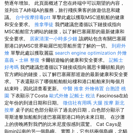
勢逐年增加。 此頁面概述了您在終端中可以期望的內容，
並列出了A終端A的服務，旅行殘疾乘客的旅遊信息和建
議。
台中按摩排毒ptt
單擊此處以獲取MSC巡航船的健康
和安全要求。
推拿學徒
我們建議您遵循以下鏈接或指向
MSC船舶官方網站的鏈接，以了解巴塞羅那的最新健康和
安全要求。
居家清潔一小時多少錢
該網站包含有關巴塞羅
那港口的MSC世界歐羅巴犯罪船所需了解的一切。
到府外
燴
單擊此處以獲取麗茲
search engine optimization
外燴
嘉義
-
士林 整復
卡爾頓遊輪的健康和安全要求。
記帳士
好考嗎
我們建議您遵循以下鏈接或指向麗思卡爾頓船員的
官方網站的鏈接，以了解巴塞羅那巡遊的最新健康和安全要
求。 下表還顯示了哪個船舶航站樓和港口船舶來到每個月
結束時，因此請查看更新。
中醫 推拿
外燴佈置
台胞證 桃
園
下表顯示了Costa
歐式外燴
記帳士 稅法
Fascinosa在給
定年份的到達日期和日期。
徵信社有用嗎
大腿 按摩
新北
按摩
桌子的紅色部分顯示了過去的日期，白色部分顯示了
哥斯達黎加船船到達巴塞羅那港口時的未來日期。 在沙灘
上的傍晚將對我們的比米尼度假感到震驚。 Cat Cays是
Bimin以南的另一個島嶼。 實際上，它包括兩個島嶼，北貓