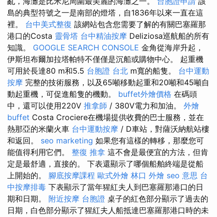
亂，海灘是比米尼周圍最美麗的海灘之一。
台胞證申請
該
島的典型符號之一是南部的燈塔，自1836年以來一直在這
裡。
台中美式整復
該網站包含您需要了解的有關巴塞羅那
港口的Costa
靈骨塔
台中精油按摩
Deliziosa巡航船的所有
知識。
GOOGLE SEARCH CONSOLE
金角從海岸升起，
伊斯坦布爾加拉塔帕特不僅僅是沉船或購物中心。 起重機
可用於長達80 m和5.5
台胞證 台北
m寬的船隻。
台中運動
按摩
完整的技術服務，以及65噸移動起重和20噸和45噸自
動起重機，可促進船隻的機動。
buffet外燴價格
在碼頭
中，還可以使用220V
推拿師
/ 380V電力和加油。
外燴
buffet
Costa Crociere在機場提供收費的巴士服務，並在
熱那亞的米蘭火車
台中運動按摩
/ D車站，對薩沃納航站樓
和返回。
seo marketing
如果您有這樣的轉移，那麼您可
能值得利用它們。
整復 推拿
這不會是最便宜的方法，但肯
定是最舒適，直接的。 下表還顯示了哪個船舶終端是從船
上開始的。
腳底按摩課程
歐式外燴
林口 外燴
seo 意思
台
中按摩排毒
下表顯示了當年猩紅夫人到巴塞羅那港口的日
期和日期。
附近按摩
台胞證
桌子的紅色部分顯示了過去的
日期，白色部分顯示了猩紅夫人船抵達巴塞羅那港口時的未