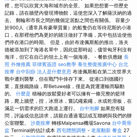
裡，您可以欣賞大海和城市的全景。 如果您想要一些歷史
記錄，請在牆壁內發現博物館，這使您深入了解薩沃納的過
去。 郵輪和市長之間的幾個定居點之間也有關係。 容量少
於900人（通常具有豪華質量）的船隻仍在等待尼斯的小港
口，在那裡他們為更好的賭注做好了準備，其中包括迫使他
們停在港口的時期。 但是，由於布達佩斯船的推出，洛夫
德被添加到了海港名單中，因此從那時起，儘管匈牙利沒有
海洋，但它在自己的領土上有一個海港。 - 餐飲供應鏈
長
照
外燴推薦
菲律賓簽證
seo教學
養生整復推廣中心
台北
按摩
台中刮痧
法人是什麼意思
布達佩斯船在第二次世界大
戰中遭到襲擊，但在戰鬥中倖存下來。 從港口到德國行
業，直接鐵路線，即Betuwe線，僅是為貨運運輸而驅動
的。
什麼是
積極的放鬆愛好者可以擁有一條完整的籃球
路，爬上牆壁，捏，冰滑冰，嘗試繩索繩，水或乾滑板，在
滿足一切需求的巨大跑道上運行。
台中泡腳
如果您有疑
問，評論或信息請求，請親自通過電話或互聯網與我們的辦
公室聯繫。
沙鹿按摩
轉移Malpensa機場Savona
台中喬骨
盆
Terminal的估計成本
西屯體態調整
-
老屋翻新
餐盒
27