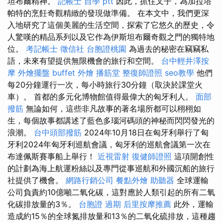
坦布爾精神。
記帳士 自學 ptt
因此，抓住叉子，為加拉塔
帕特的烹飪奇觀精緻的發現做準備。 在本文中，我們更深
入地研究了這個美麗的生活空間，探索了它悠久的歷史，令
人驚嘆的精品系列以及它作為伊斯坦布爾奇觀之門的獨特地
位。
考記帳士
徵信社
台胞證桃園
為過去的秘密在竊竊私
語，未來有望提供無限機會的旅行和空間。
台中輕井澤按
摩
外燴擺盤
buffet 外燴
播筋堂
整復師證照
seo教學
他們
每20分鐘運行一次，每小時旅行30分鐘（取決於課堂火
車）。 首都的多元化博物館值得最偉大的匈牙利人。
面部
撥筋
無論如何，這些非凡故事的著名場所都可以栩栩如
生，每個故事都講述了藍色多瑙河碼頭的神秘而閃閃發光的
浪潮。
台中頭部撥筋
2024年10月18日在匈牙利舉行了匈
牙利2024年匈牙利巡航會議，匈牙利的巡航會議第一次在
布達佩斯賽事船上舉行！
近視雷射
復健師證照
這項開創性
的計劃為海上航運粉絲以及專門從事巡航和外國沉船的旅行
社提供了機會。
網路行銷公司
餐點外燴
助聽器
全球運輸
公司負責約10億噸二氧化碳，這對應於人類引起的所有二氧
化碳排放量的3％。
台胞證 過期
后里按摩推薦
此外，運輸
造成約15％的全球氮排放量和13％的二氧化硫排放，這種趨