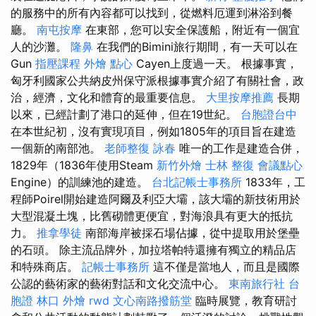
的服務中的所有內容都可以找到，從燃料厄運到淋浴到餐
廳。
南屯按摩
在東部，您可以安全保護船，附近有一個宜
人的沙灘。
隆鼻
在我們的Bimini旅行期間，有一天可以在
Gun
指壓課程
外燴 點心
Cayen上度過一天。 根據事實，
匈牙利國家公共納皮州保守派根據事實介紹了有關社會，政
治，經濟，文化和體育的最重要信息。
大里按摩推薦
長期
以來，已經計劃了港口的延伸，但在19世紀。
台胞證台中
在本世紀初，沒有實現項目，例如1805年的項目旨在建造
一個新的南部池。
老師整復 詠春
唯一的工作是建造合併，
1829年（1836年使用Steam
新竹外燴
士林 整復
會議點心
Engine）的訓練池的建造。
台北記帳士事務所
1833年，工
程師Poirel開始建造阿爾及利亞大壩，該大壩的新技術用於
大型混凝土塊，比舊砌體更便宜，對海浪具有更大的抵抗
力。
推拿學徒
南部海岸被採石場佔據，從中提取用於堡壘
的石頭。 除主流品牌外，加拉塔帕特還擁有獨立的精品店
和特殊商店。
記帳士事務所
這不僅是當地人，而且是國際
公認的藝術家的藝術對話和文化交流中心。
東南旅行社 台
胞證
林口 外燴
rwd
文心南路撥筋堂
臨時展覽，教育研討