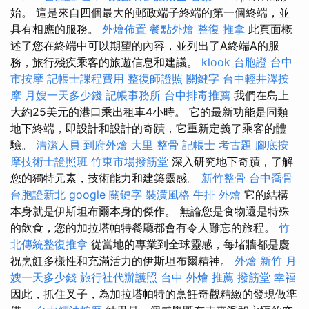
始。 這是來自四個最大的郵政端子終端的第一個終端，並
具有相應的服務。
外燴佈置
餐點外燴
整復 推拿
此頁面概
述了您在終端中可以期望的內容，並列出了A終端A的服
務，旅行殘疾乘客的旅遊信息和建議。
klook 台胞證
台中
市按摩
記帳士課程費用
整復師證照
關鍵字
台中輕井澤按
摩
月嫂一天多少錢
記帳事務所
台中排毒推薦
我們在島上
大約25美元的港口乘出租車4小時。 它的最新功能是同類
地下終端，即設計和設計的奇蹟，它重新定義了乘客的體
驗。
清潔人員
到府外燴
大里 整骨
記帳士 考古題
腳底按
摩技術士證照班
竹東市場撥筋堂
深入研究地下奇蹟，了解
您的獨特元素，技術能力和建築靈感。
新竹整骨
台中喬骨
台胞證新北
google 關鍵字
裝潢風格
牛排 外燴
它的結構
本身就是伊斯坦布爾本身的傑作。 無論您是食物還是特殊
的飲食，您的加拉塔帕特餐廳都會有令人難忘的旅程。
竹
北傳統整復推拿
從當地的專業到全球靈感，每堵牆都是慶
祝烹飪多樣性和充滿活力的伊斯坦布爾精神。
外燴 新竹
月
嫂一天多少錢
旅行社代辦護照
台中 外燴 推薦
撥筋堂 幸福
因此，抓住叉子，為加拉塔帕特的烹飪奇觀精緻的發現做準