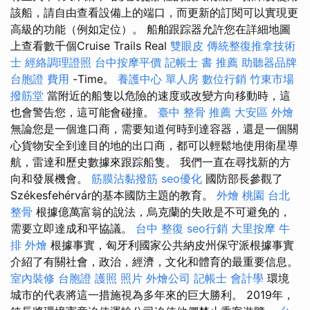
該船，請自由查看設備上的端口，而更新的訂閱可以實現更
高級的功能（例如定位）。 船舶跟踪器允許您在詳細地圖
上查看數千個Cruise Trails Real
雙眼皮
傳統整復推拿技術
士
經絡調理證照
台中按摩平價
記帳士 書 推薦
助聽器品牌
台胞證 費用
-Time。
養護中心 單人房
數位行銷
竹東市場
撥筋堂
當附近的船隻以危險的速度或改變方向移動時，這
也會警告您，這可能會碰撞。
臺中 整骨 推薦
大安區 外燴
無論您是一個進口商，需要知道何時到達容器，還是一個關
心貨物安全到達目的地的出口商，都可以輕鬆地使用衛星導
航，雷達和歷史數據來跟踪船隻。 我們一直在尋找新的方
向和發展機會。
筋膜沾黏撥筋
seo優化
國防部長參觀了
Székesfehérvár的基本國防主題的教育。
外燴 桃園
台北
整骨
根據億萬富翁的說法，烏克蘭的失敗是不可避免的，
需要立即達成和平協議。
台中 整復
seo行銷
大里按摩
牛
排 外燴
根據事實，匈牙利國家公共納皮州保守派根據事實
介紹了有關社會，政治，經濟，文化和體育的最重要信息。
室內裝修
台胞證 護照 照片
外燴公司
記帳士 會計學
環境
城市的代表將這一措施視為多年來的巨大勝利。 2019年，