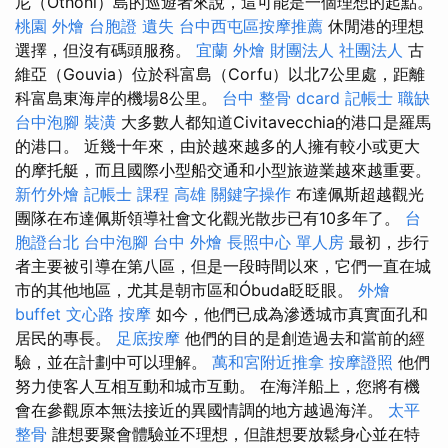
尼（Othoni）島的巡遊者來說，這可能是一個理想的起點。
桃園 外燴
台胞證 遺失
台中西屯區按摩推薦
休閒港的理想
選擇，但沒有碼頭服務。
宜蘭 外燴
財團法人 社團法人
古
維亞（Gouvia）位於科富島（Corfu）以北7公里處，距離
科富島東海岸的機場8公里。
台中 整骨 dcard
記帳士 職缺
台中泡腳
裝潢
大多數人都知道Civitavecchia的港口是羅馬
的港口。 近幾十年來，由於越來越多的人擁有較小或更大
的摩托艇，而且國際小型船交通和小型旅遊業越來越重要。
新竹外燴
記帳士 課程 高雄
關鍵字操作
布達佩斯超越觀光
團隊在布達佩斯領導社會文化觀光散步已有10多年了。
台
胞證台北
台中泡腳
台中 外燴
長照中心 單人房
最初，步行
者主要被引導在第八區，但是一段時間以來，它們一直在城
市的其他地區，尤其是朝市區和Óbuda眨眨眼。
外燴
buffet
文心路 按摩
如今，他們已成為滲透城市真實面孔和
居民的專長。
足底按摩
他們的目的是創造過去和當前的經
驗，並在計劃中可以理解。
萬和宮附近推拿
按摩證照
他們
努力使客人互相互動和城市互動。 在海洋船上，您將有機
會在參觀原本無法接近的異國情調的地方越過海洋。
太平
整骨
誰想要聚會體驗並不理想，但誰想要放鬆身心並在特