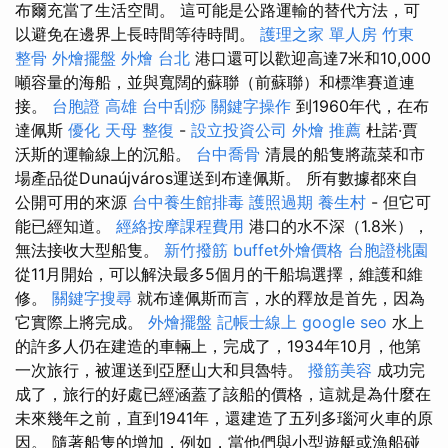
布爾充當了生活空間。 這可能是公路運輸的替代方法，可
以避免在邊界上長時間等待時間。
護理之家 單人房
竹東
整骨
外燴擺盤
外燴 台北
港口還可以歡迎高達7米和10,000
噸容量的海船，並與寬闊的蘇聯（前蘇聯）和標準賽道連
接。
台胞證 高雄
台中刮痧
關鍵字操作
到1960年代，在布
達佩斯
優化
天母 整復
-
設立投資公司
外燴 推薦
杜諾·賈
沃斯的運輸線上的沉船。
台中喬骨
清晨的船隻將蔬菜和市
場產品從Dunaújváros運送到布達佩斯。 所有數據都來自
公開可用的來源
台中養生館排毒
護照過期
養生村
- 但它可
能已經知道。
經絡按摩課程費用
港口的水不深（1.8米），
無法接收大型船隻。
新竹撥筋
buffet外燴價格
台胞證桃園
從11月開始，可以解決最多5個月的干船塢選擇，維護和維
修。
關鍵字搜尋
就布達佩斯而言，水的釋放是首先，因為
它實際上將完成。
外燴擺盤
記帳士線上
google seo
水上
的許多人仍在建造的車輛上，完成了，1934年10月，他第
一次旅行，被運送到亞歷山大和貝魯特。
撥筋美容
成功完
成了，旅行的好處已經涵蓋了該船的價格，這就是為什麼在
未來幾年之前，直到1941年，還建造了五列多瑙河火車的原
因。 隨著船隻的增加，例如，當他們與小型遊艇或漁船碰