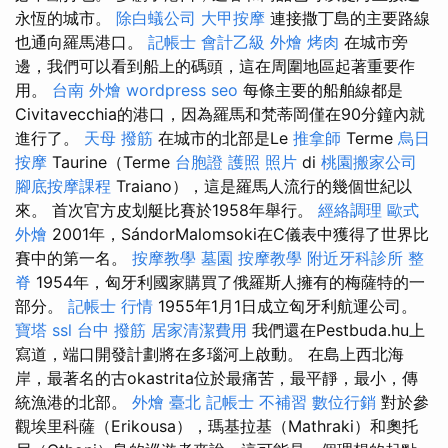
永恆的城市。
除白蟻公司
大甲按摩
連接撒丁島的主要路線
也通向羅馬港口。
記帳士 會計乙級
外燴 烤肉
在城市旁
邊，我們可以看到船上的碼頭，這在周圍地區起著重要作
用。
台南 外燴
wordpress seo
每條主要的船舶線都是
Civitavecchia的港口，因為羅馬和梵蒂岡僅在90分鐘內就
進行了。
天母 撥筋
在城市的北部是Le
推拿師
Terme
烏日
按摩
Taurine（Terme
台胞證 護照 照片
di
桃園搬家公司
腳底按摩課程
Traiano），這是羅馬人流行的幾個世紀以
來。 首次官方皮划艇比賽於1958年舉行。
經絡調理
歐式
外燴
2001年，SándorMalomsoki在C儀表中獲得了世界比
賽中的第一名。
按摩教學
墓園
按摩教學
附近牙科診所
整
脊
1954年，匈牙利國家購買了俄羅斯人擁有的梅薩特的一
部分。
記帳士 行情
1955年1月1日成立匈牙利航運公司。
寶塔
ssl
台中 撥筋
居家清潔費用
我們還在Pestbuda.hu上
寫道，端口開發計劃將在多瑙河上啟動。 在島上西北海
岸，最著名的古okastrita位於最痛苦，最平靜，最小，傳
統漁港的北部。
外燴 臺北
記帳士 不補習
數位行銷
對於參
觀埃里科薩（Erikousa），瑪基拉基（Mathraki）和奧托