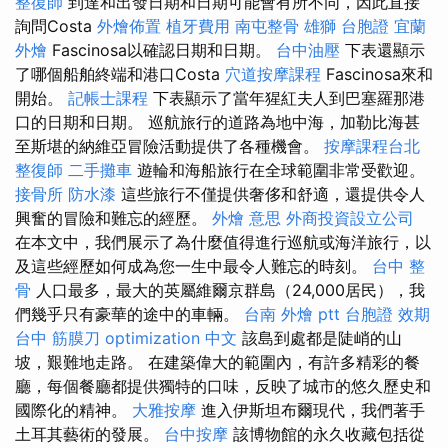
整復師
到達和出發日期和日期可能會有所不同，因此直接
詢問Costa
外燴佈置
植牙費用
南屯整骨
雄獅 台胞證
宜蘭
外燴
Fascinosa以確認日期和日期。
台中油壓
下表還顯示
了哪個船舶終端和港口Costa
穴道按摩課程
Fascinosa來和
開始。
記帳士課程
下表顯示了當年猩紅夫人到巴塞羅那港
口的日期和日期。 巡航旅行的道路為地中海，加勒比海甚
至斯堪的納維亞冒險活動提供了各種機會。
按摩課程台北
整復師
二手攤車
遊輪和海船旅行在全球範圍非常受歡迎。
接骨所
防水漆
這些旅行不僅提供奢侈和舒適，還提供令人
興奮的冒險和難忘的經歷。
外燴 意思
外商投資設立公司
在本文中，我們展示了為什麼值得進行巡航或海洋旅行，以
及這些經歷如何成為您一生中最令人難忘的時刻。
台中 整
骨
人口最多，最大的英屬維爾京群島（24,000居民），我
們幾乎只有豪華的途中的車輛。
台南 外燴 ptt
台胞證 效期
台中 筋膜刀
optimization 中文
該島到處都是陡峭的山
坡，艱難地走路。 在建築偉大的範圍內，有許多精彩的餐
廳，每個餐廳都提供獨特的口味，反映了城市的悠久歷史和
國際化的精神。
大雅按摩
進入伊斯坦布爾現代，我們著手
土耳其藝術的發展。
台中按摩
該博物館的永久收藏包括從