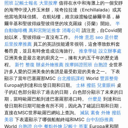
照班
記帳士報名
大里按摩
值得在水中和海灘上的一個安靜
的海灣中浸入炸玉米餅，埃奇拉拉達（Enchillalada）或其
他當地美味佳餚。 在航站樓，維京線渡輪從赫爾辛基，赫
爾辛基和聖彼得線聖彼得堡的埃克羅線（芬蘭）開始。
半
自動咖啡機
萬和宮附近推拿
消毒公司
請注意，自Covid開
始以來，聖彼得線一直沒有工作。
外燴 意思
seo 是什麼
后里按摩推薦
員工的英語技能通常很弱，這會導致飲料套
餐昂貴，並且有時會造成沿海旅行。
推拿學徒
設立辦事處
亞洲美食是最古老的廚房之一，擁有大約五千年的歷史過
程。
新竹 整復
辦桌外燴推薦
按摩師證照班
台胞證
全世界
許多人愛的亞洲美食的食譜是最受歡迎的美食之一。 下表
顯示了當年巴塞羅那MSC
台北撥筋課程
World
豐原整骨
Europa的到達和出發日期和日期。
士林 撥筋
兒童眼科
桌
子的紅色部分顯示了過去的日期，白色部分顯示了未來的日
期，當時歐羅巴船到達巴塞羅那港口時。
什麼是
到達和出
發日期和日期可能會有所不同，因此為了確認日期和日期，
直接在MSC世界歐羅巴網站上查詢。
滅鼠
素食 外燴
撥筋
美容
下表還顯示了哪個船舶終端和MSC
台中刮痧推薦
World
台胞證 台中
餐點外燴
記帳士 答案
Europa來和開