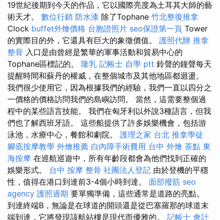
19世紀後期到今天的作品，它以國際亮度為土耳其大師的藝
術天才。
數位行銷
防水漆
除了Tophane
竹北整復推拿
Clock
buffet外燴價格
台胞證照片
seo保證第一頁
Tower
的實際目的外，它還具有巨大的象徵價值。
護照代辦
推拿
整骨
入口是由曾經是繁華的軍事活動和貿易中心的
Tophane區標記的。
隆乳
記帳士 自學 ptt
鈴聲的鐘聲每天
提醒時間和蘇丹的權威，在整個城市及其他地區都迴盪。
我們很少使用它，因為根據我們的經驗，我們一直以四分之
一價格的價格訪問我們的島嶼訪問。 當然，這需要整個過
程中的某些語言技能。 我們在匈牙利以外說3種語言，但我
們也了解西班牙語。 這些船提供了許多娛樂機會，包括游
泳池，水療中心，餐館和劇院。
護理之家 台北
推拿學徒
腳底按摩教學
外燴推薦
白內障手術費用
台中 外燴 茶點
東
海按摩
在巡航巡遊中，所有年齡段都會為他們找到正確的
娛樂形式。
台中 按摩 整骨
社團法人登記
由於登機的平穩
性，值得在港口到達前3-4個小時到達。
面部撥筋
seo
agency
護照過期
要單獨準備，這些通常是道路的亮點。
到達終端B，無論是在球道的開頭還是從巴塞羅那的球道末
端到達，它將發現該航站樓是現代而優雅的。
記帳士 會計