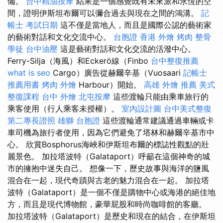
備。
台中精油按摩
結果是一個感覺既有未來派和永恆的空
間，證明伊斯坦布爾可以彌合過去與現在之間的鴻溝。
記
帳士 考試日期
這不僅是當地人，而且是國際公認的藝術家
的藝術對話和文化交流中心。
台胞證 香港
外燴 烤肉
整骨
學徒
台中油壓
這是藝術對話和文化交流的活潑中心。
Ferry-Silja（海風）和Eckerö線（Finbo
台中整復推薦
what is seo
Cargo）廣告從赫爾辛基（Vuosaari
記帳士
推薦用書
烤肉 外燴
Harbour）開始。
高雄 外燴 推薦
美式
整復課程
台中 外燴
北屯按摩
這些渡輪只能由乘車旅行的
乘客使用（行人乘客未授權）。
室內設計圖
台中美式整復
第二專長證照
雄獅 台胞證
這些渡輪通常建議通過車輛或卡
車司機為旅行者使用，因為它們避免了塔林和赫爾辛基市中
心。 欣賞Bosphorus海峽和伊斯坦布爾的標誌性觀點的壯
麗景色。 加拉塔波特（Galataport）呼籲在這個神奇的城
市的擁抱中迷失自己。 想像一下，歷史故事與海洋的鹽風
混合在一起，現代奇蹟與古老的魅力混合在一起。 加拉塔
波特（Galataport）是一個不僅是購物中心或海港的絕佳地
方，而且是現代博物館，豪華屁股和時尚咖啡館的客廳。
加拉塔波特（Galataport）是歷史和現在的結合，在伊斯坦