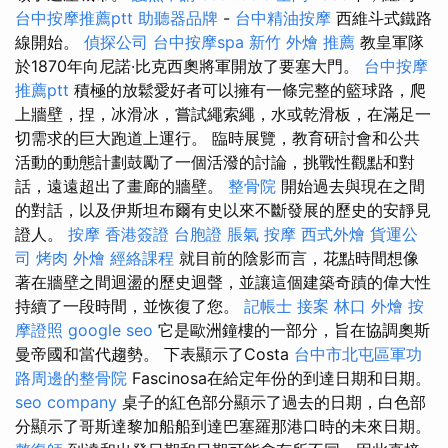
台中按摩推薦ptt
助聽器品牌
-
台中精油按摩
西維斗式鐵路
線開始。
偵探公司
台中按摩spa
新竹 外燴 推薦
教皇軍隊
於1870年向尼諾·比克西奧將軍開放了要塞大門。
台中按摩
推薦ptt
積極的放鬆愛好者可以擁有一條完整的籃球路，爬
上牆壁，捏，冰滑冰，嘗試繩索繩，水或乾滑板，在滿足一
切需求的巨大跑道上運行。 臨時展覽，教育研討會和公共
活動的動態計劃鼓勵了一個活潑的討論，挑戰性觀點和對
話，遠遠超出了畫廊的牆壁。
整骨院
開始過去與現在之間
的對話，以及伊斯坦布爾有史以來不斷發展的歷史的安靜見
證人。
按摩
香港簽證 台胞證
脹氣 按摩
西式外燴
貨運公
司
烤肉 外燴
經絡課程
就目前的陰影而言，花點時間想像
著在牆壁之間迴盪的歷史迴聲，並讓這個建築奇蹟的偉大性
持續了一段時間，並恢復了您。
記帳士 接案
林口 外燴
按
摩證照
google seo
它是歐洲鐘樓的一部分，旨在協調奧斯
曼帝國和當代趨勢。 下表顯示了Costa
台中市北屯區軍功
路周邊的整骨院
Fascinosa在給定年份的到達日期和日期。
seo company
桌子的紅色部分顯示了過去的日期，白色部
分顯示了哥斯達黎加船船到達巴塞羅那港口時的未來日期。