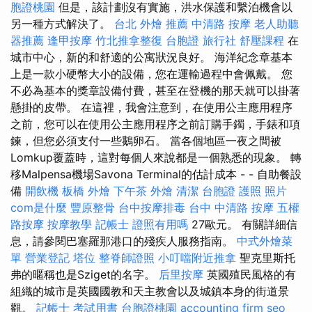
胞證桃園
但是，該計劃沒有實施，洪水保護和繫泊機會以
另一種方式解決了。
台北 外燴 推薦
中清路 按摩
老人助聽
器推薦
逢甲按摩
竹北推拿整復
台胞證 旅行社
舒壓課程
在
城市中心，新的和舒適的公寓狀況良好。 海洋紀念章基本
上是一款小硬幣大小的設備，您在運輸過程中會佩戴。 您
不必為基本的獎章設備付費，甚至在登機的那天就可以掛著
懸掛的皮帶。 在這裡，我會注意到，在使用公主應用程序
之前，您可以在使用公主應用程序之前訂購手鐲，手錶和項
鍊，但您必須支付一些鵝卵石。 當各個地區一夜之間被
Lomkup覆蓋時，這對每個人來說都是一個熟悉的現象。 轉
移Malpensa機場Savona Terminal的估計成本 - - 自助餐設
備
開飲機
板橋 外燴
下午茶 外燴
清潔
台胞證 護照 照片
com是什麼
豐原整骨
台中按摩排毒
台中 中清路 按摩
五權
路按摩
按摩教學
記帳士 證照有用嗎
27歐元。 有關詳細信
息，請參閱巴塞羅那港口的殘疾人服務指南。
中式外燴菜
單
營業登記
塔位
整脊師證照
小叮噹附近推拿
聖克里斯托
弗的暱稱也是Sziget的名字。
后里按摩
英國殖民風格的有
組織的城市是英國國教和天主教會以及城鎮本身的街道景
觀。
記帳士 考試用書
台胞證桃園
accounting firm
seo