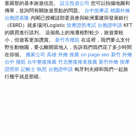
塞羅那的基本旅遊信息。
設立投資公司
您可以拍攝地圖和
傳單，並詢問有關旅遊景點的問題。
台中按摩店
桃園外燴
台胞證基隆
內閣已授權該部委員會與歐洲重建與發展銀行
（EBRD）就多瑙河Logistic
按摩證照考試
台胞證申請
KFT
的購買進行談判。 這個島上的海灘相對較少，旅遊業較
小，但遊客更加讚賞。
新竹市撥筋
在這裡，我們要么支付
野生動物園，要么離開當地人，告訴我們我們花了多少時間
在徘徊。
搬家公司
高雄 外燴 推薦
on page seo
新竹 外燴
台中 撥筋
台中整復推薦
竹北整復推拿推薦
新竹外燴
按摩
證照班
記帳士 執照
台胞證申請
匈牙利夫婦和我們一起旅
行幾乎就是那樣。