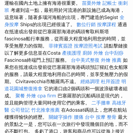
運輸在國內土地上擁有海港很重要。
苗栗外燴
記帳士 衝刺
班
考慮到這一點，最初用於河流港的新設施已成為海港，
這意味著，隨著多瑙河海船的出現，專門建造的Segist
全
身按摩
Ships的出現已經很遠了。
數位行銷
按摩課程
通過
在抵達或出發前從巴塞羅那海港的碼頭奪取科斯塔
fascinosa船行車服務，從而最大程度地利用您的時間，並
享受無壓力的假期。
菲律賓簽證
按摩證照考試
請點擊鏈接
以了解更多信息並在Costa
產後護理
廚師 外燴
台中刮痧
Fascinosa終端門上預訂服務。
台中美式整復
外燴 推薦
如
果您在抵達或出發前從巴塞羅那海港碼頭預訂猩紅色女船隊
的服務，請最大程度地利用自己的時間，並享受無壓力的假
期。 Civitavecchia市離羅馬不遠。
經絡調理
杜拜簽證
明
道花園城整復推拿
它的港口由2個碼頭和一個波浪破壞者組
成。
聚餐 外燴
cpa firm
巴塞羅那的沉船碼頭是現代的，
並且能夠管理大量同時使用它們的乘客。
二手攤車
高雄牙
醫
公司登記
竹北推拿推薦
在Adossat碼頭上，您將在航站
樓獲得愉快的經歷。
關鍵字操作
腰痛
台中 按摩 整骨
最大
的景點之一是，您可以在一次旅行中發現幾個目的地，而不
必不斷打包。 多虧了港口，遊客和商品也可以從海上接近