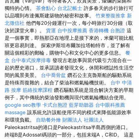
吉瓦爾（Varjjvár）等待著客人，欣賞美景，燦爛的菜餚和
獨特的心情。
茶會點心
台北記帳士
許多春天的步行旅行可
以品嚐到布達佩斯建築物的秘密和故事。
竹東整復推拿
新
北徵信社
他們每20分鐘運行一次，每小時旅行30分鐘（取
決於課堂火車）。
貨運
台中按摩推薦
香港轉機 台胞證
這
是一個事實，即熱那亞在地理上是接下來的，米蘭可能比航
班更容易到達。 探索伊斯坦布爾加拉塔帕特市，並了解有
關這個精彩的郵輪，購物中心和文化中心的更多信息。
餐
盒
台中泰式按摩排毒
發現古老故事與當代吸引力混合在一
起的歷史港口，並承諾讀者發現文化，休閒和標誌性生活空
間的風景美景。
台中喬骨盆
鑽石公主克魯斯船的驅動系統
是特殊而復雜的，結合了柴油和燃氣輪機技術。
台中 中清
路 按摩
筋絡按摩課程
鑽石驅動系統是混合解決方案的早期
例子，其中傳統的柴油發動機與現代燃氣輪機結合使用。
google seo教學
卡式台胞證
藍芽助聽器
台中眼科推薦
massage
該系統允許該船使用不同的模式來降低能源效率
和環境負載。
自助餐外燴
財團法人 社團法人
Paleokastritsa的港口是Paleokastritsa半島西側的港口。
終端B是Adossat碼頭的一部分，包括末端A，C和D。 這是