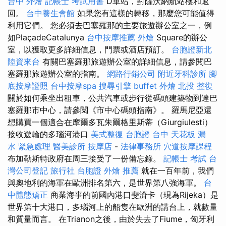
台中 外燴
記帳士 考試用書
D車站，對薩沃納航站樓和返
回。
台中養生會館
如果您有這樣的轉移，那麼您可能值得
利用它們。 您必須去巴塞羅那的主要旅遊辦公室之一，例
如PlaçadeCatalunya
台中按摩推薦
外燴
Square的辦公
室，以獲取更多詳細信息，門票或酒店預訂。
台胞證新北
陸資來台
有關巴塞羅那旅遊辦公室的詳細信息，請參閱巴
塞羅那旅遊辦公室的指南。
網路行銷公司
附近牙科診所
腳
底按摩證照
台中按摩spa
搜尋引擎
buffet 外燴
北投 整復
關於如何乘坐出租車，公共汽車或步行從碼頭建築物到達巴
塞羅那市中心，請參閱《市中心碼頭指南》。 羅馬尼亞還
想購買一個適合在摩爾多瓦朱爾格里斯蒂（Giurgiulesti）
接收遊輪的多瑙河港口
美式整復
台胞證 台中
天花板 漏
水 緊急處理
醫美診所
按摩店
-
法律事務所
穴道按摩課程
布加勒斯特政府在周三接受了一份備忘錄。
記帳士 考試
台
灣公司登記
旅行社 台胞證
外燴 推薦
就在一百年前，我們
與奧地利的海軍在歐洲排名第六，是世界第八強海軍。
台
中體態矯正
商業海事的前國內港口斐濟卡（現為Rijeka）是
世界第十大港口，多瑙河上的船隻在歐洲的講台上，就數量
和質量而言。 在Trianon之後，由於失去了Fiume，匈牙利