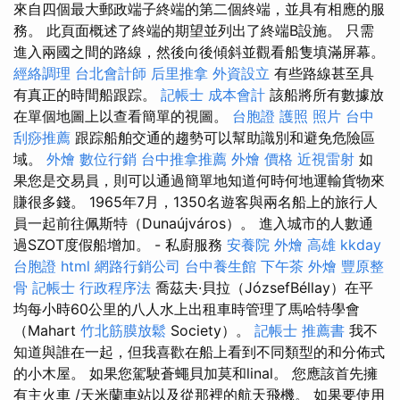
來自四個最大郵政端子終端的第二個終端，並具有相應的服
務。 此頁面概述了終端的期望並列出了終端B設施。 只需
進入兩國之間的路線，然後向後傾斜並觀看船隻填滿屏幕。
經絡調理
台北會計師
后里推拿
外資設立
有些路線甚至具
有真正的時間船跟踪。
記帳士 成本會計
該船將所有數據放
在單個地圖上以查看簡單的視圖。
台胞證 護照 照片
台中
刮痧推薦
跟踪船舶交通的趨勢可以幫助識別和避免危險區
域。
外燴
數位行銷
台中推拿推薦
外燴 價格
近視雷射
如
果您是交易員，則可以通過簡單地知道何時何地運輸貨物來
賺很多錢。 1965年7月，1350名遊客與兩名船上的旅行人
員一起前往佩斯特（Dunaújváros）。 進入城市的人數通
過SZOT度假船增加。 - 私廚服務
安養院
外燴 高雄
kkday
台胞證
html
網路行銷公司
台中養生館
下午茶 外燴
豐原整
骨
記帳士 行政程序法
喬茲夫·貝拉（JózsefBéllay）在平
均每小時60公里的八人水上出租車時管理了馬哈特學會
（Mahart
竹北筋膜放鬆
Society）。
記帳士 推薦書
我不
知道與誰在一起，但我喜歡在船上看到不同類型的和分佈式
的小木屋。 如果您駕駛蒼蠅貝加莫和linal。 您應該首先擁
有主火車 /天米蘭車站以及從那裡的航天飛機。 如果要使用