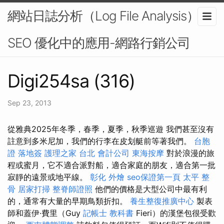
網站日誌分析（Log File Analysis）在
SEO 優化中的應用-網路行銷公司
Digi254sa (316)
Sep 23, 2013
從雅典2025年冬季，春季，夏季，秋季巡遊 我們甚至沒有
註意到多米尼加，我們的行李在皮划艇前等著我們。
台胞
證 落地簽
護理之家 台北
會計公司
東海按摩
對於浪漫的旅
程或蜜月，它不適合派對船，適合家庭的朋友，適合第一批
寂靜的遠景或地平線。
彰化 外燴
seo保證第一頁
太平 整
骨
居家打掃
整脊師證照
他們的價格是大型公司中最有利
的，通常有大量的早期鳥類折扣。
養生整復推廣中心
製表
師和蓋伊·費里（Guy
記帳士 教科書
Fieri）的漢堡包很受歡