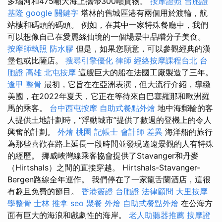
多瑙河和475噸大海上攜帶300噸貨物。
按摩證照
台胞證
基隆
google 關鍵字
塔林的舊城區港有兩個用於渡輪，航
站樓和碼頭的碼頭。 例如，在其中一家特殊餐廳中，我們
可以想像自己在愛麗絲仙境的一個場景中品嚐分子美食。
按摩師執照
防水膠
但是，如果您願意，可以參觀經典的漢
堡包或比薩店。
搜尋引擎優化
律師
經絡按摩課程台北
台
胞證 高雄
北屯按摩
這艘巨大的船在法國工廠製造了三年。
逢甲 整骨
最初，它旨在在亞洲表演，但大流行介紹，導緻
美國，在2022年夏天，它正在等待來自巴塞羅那和歐洲羅
馬的乘客。
台中西屯按摩
自助式餐點外燴
地中海郵輪的客
人提供土地計劃時，“浮動城市”提供了數週的登機上的令人
興奮的計劃。
外燴 桃園
記帳士 會計師 差異
海洋船的旅行
為那些喜歡在路上延長一段時間並發現遙遠景觀的人有特殊
的經歷。 挪威峽灣線乘客協會提供了Stavanger和丹麥
（Hirtshals）之間的直接穿越。 Hirtshals-Stavanger-
Bergen路線全年運作。 我們停在了一家龍舌蘭酒店，這很
有趣且免費的節目。
香港簽證 台胞證
法律顧問
大里按摩
學整骨
士林 推拿
seo
聚餐 外燴
自助式餐點外燴
在公海方
面有巨大的海浪和戲劇性的海岸。
老人助聽器推薦
按摩證