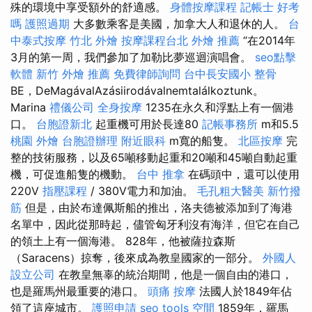
殊的環境中享受額外的舒適感。
身體按摩課程
記帳士 好考
嗎
護照過期
大多數乘客是美國，加拿大人和退休的人。
台
中泰式按摩
竹北 外燴
按摩課程台北
外燴 推薦
“在2014年
3月的第一周，我們參加了加勒比夢巡迴演唱會。
seo點擊
軟體
新竹 外燴 推薦
免費律師詢問
台中長安國小 整骨
BE，DeMagávalAzásiirodávalnemtalálkoztunk。
Marina
禮儀公司
全身按摩
1235在永久和浮點上有一個港
口。
台胞證新北
起重機可用於長達80
記帳事務所
m和5.5
桃園 外燴
台胞證辦理
附近眼科
m寬的船隻。
北區按摩
完
整的技術服務，以及65噸移動起重和20噸和45噸自動起重
機，可促進船隻的機動。
台中 推拿
在碼頭中，還可以使用
220V
指壓課程
/ 380V電力和加油。
毛孔粗大醫美
新竹撥
筋
但是，由於布達佩斯船的推出，洛夫德被添加到了海港
名單中，因此從那時起，儘管匈牙利沒有海洋，但它在自己
的領土上有一個海港。 828年，他被薩拉森斯
（Saracens）掠奪，後來成為教皇國家的一部分。
外國人
設立公司
在教皇無辜的統治期間，他是一個自由的港口，
也是羅馬州最重要的港口。
頭痛 按摩
法國人於1849年佔
領了這座城市。
護照申請
seo tools
空間
1859年，羅馬