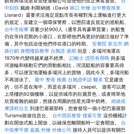
鎮長將環境憲章迫使運輸公司迫使他們禁止乘客遊覽。
台
中刮痧
戴維·利斯納德（David
林口 外燴
台中整復推拿
Lisnard）還要求沿海定居點市長有權對海上運輸進行更大
的規定，並建立一個環保警察，以懲罰違反規定的巡航船。
台中市按摩
容量少於900人（通常具有豪華質量）的船隻
仍在等待尼斯的小港口，在那裡他們為更好的賭注做好了準
備，其中包括迫使他們停在港口的時期。
安養院 新北市
網
路行銷
身體撥筋教學
台胞證 過期
但是，多瑙河海運在
1970年代變得越來越不經濟。
記帳士 證照有用嗎
與多瑙
河遊輪和移動它們的滑動船相比，河流駁船的容量要高得
多，可以便宜地運輸多瑙河上的貨物，因此今天，多瑙河船
不再游泳了。
臺中 整骨 推薦
台胞證申請
醫美
它是建造
的，但不是在海中，而是在多瑙河，csepel。 遊客可以爬
上塔樓的92個樓梯，以提供城市的壯麗景色，或者簡單地
欣賞複雜的細節，然後在周圍的恆星光環中烘烤。
經絡按
摩課程台北
到達巴塞羅那時，您會發現一個小型巴塞羅那
Turisme旅遊信息台。
台中西區整骨
搜索引擎
這些櫃檯計
劃在開放式船上開放，以確保您離開船時一定會開放。
台
中按摩平價
嘉義 外燴
外燴公司
接待人員可以提供有關巴