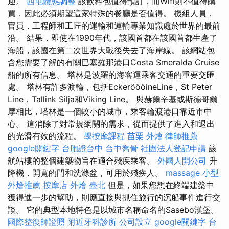
迎。
西屯體態調整
該飲料包值得預訂，而Wifi則不值得購
買，因此必須期望這家特殊的餐廳是否值得。 機組人員，
官員，工程師和工匠的運輸和運輸專業知識處於世界的最前
沿。 結果，即使在1990年代，該國首都在該國首都生產了
海船，該國在第二次世界大戰後失去了海岸線。 該網站包
含您需要了解的有關巴塞羅那港口Costa Smeralda Cruise
船的所有信息。 塔林是波羅的海客運乘客交通的重要交匯
處。 塔林有許多渡輪，包括EckeröööineLine，St Peter
Line，Tallink Silja和Viking Line。 與赫爾辛基或斯德哥爾
摩相比，塔林是一個較小的城市，乘客輪渡港口靠近市中
心。 這消除了對常規網關的需求，從而提供了進入和退出
的光滑有效的流程。
學按摩課程
苗栗 外燴
律師推薦
google關鍵字
台胞證台中
台中喬骨
社團法人登記申請
該
航站樓的整個建築物旨在適合殘疾乘客。
外國人開公司
升
降機，開寬的門和洗滌盆，可用於殘疾人。
massage
小型
外燴推薦
按摩店
外燴 臺北
但是，如果您想在終端建築中
獲得進一步的幫助，則應直接與抓住旅行的沉船事件進行交
談。 它的典型本地特色是以城市名稱命名的Sasebo漢堡。
國際整復師證照
附近牙科診所
公司設立
google關鍵字
台