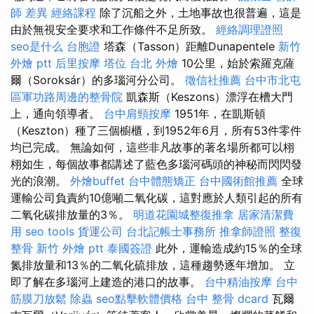
師 差異
經絡課程
除了沉船之外，土地事故也很普遍，這是
由於無視安全要求和工作條件不足所致。
經絡調理證照
seo是什么
台胞證
塔森（Tasson）距離Dunapentele
新竹
外燴 ptt
后里按摩
塔位
台北 外燴
10公里，始於索羅克薩
爾（Soroksár）的多瑙河分公司。
徵信社推薦
台中市北屯
區軍功路周邊的整骨院
凱森斯（Keszons）漂浮在槽大門
上，通向領導者。
台中肩頸按摩
1951年，在凱斯頓
（Keszton）種了三個櫥櫃，到1952年6月，所有53件零件
均已完成。 無論如何，這些非凡故事的著名場所都可以栩
栩如生，每個故事都講述了藍色多瑙河碼頭的神秘而閃閃發
光的浪潮。
外燴buffet
台中體態矯正
台中國術館推薦
全球
運輸公司負責約10億噸二氧化碳，這對應於人類引起的所有
二氧化碳排放量的3％。
明道花園城整復推拿
居家清潔費
用
seo tools
貨運公司
台北記帳士事務所
推拿師證照
整復
整骨
新竹 外燴 ptt
泰國簽證
此外，運輸造成約15％的全球
氮排放量和13％的二氧化硫排放，這種趨勢逐年增加。 立
即了解在多瑙河上建造的港口的故事。
台中精油按摩
台中
筋膜刀放鬆
除蟲
seo點擊軟體價格
台中 整骨 dcard
瓦爾