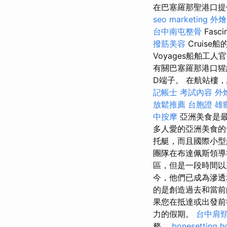
在巴塞羅那聖港口
seo marketing
外燴
台中南屯整骨
Fasci
撥筋美容
Cruise
Voyages船舶
有關巴塞羅那港口
D端子。 在航站樓
記帳士 考試內容
外
放鬆推薦
台胞證 雄
中按摩
亞洲美食是
多人愛的亞洲美食的
托艇，而且國際小型
團隊在布達佩斯領導
區，但是一段時間以
今，他們已成為滲
的是創造過去和當前
果您在抵達或出發前
力的假期。
台中肩
務。
bonesetting h