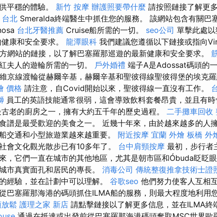
提供平穩的體驗。
新竹 按摩
辦護照要帶什麼
請按照鏈接了解更多信
 台北
Smeralda終端醫生中抓住您的服務。 該網站包含有關巴塞
nosa
台北牙醫推薦
Cruise船所需的一切。
seo公司
單擊此處以獲取V
船的健康和安全要求。
龍潭眼科
我們建議您遵循以下鏈接或指向Vir
工人官方網站的鏈接，以了解巴塞羅那巡遊的最新健康和安全要求。
猩紅夫人的遊輪所需的一切。
戶外婚禮
端子A是Adossat碼頭的
，維京線渡輪從赫爾辛基，赫爾辛基和聖彼得線聖彼得堡的埃克
燴 價格
請注意，自Covid開始以來，聖彼得線一直沒有工作。
獅
員工的英語技能通常很弱，這會導致飲料套餐昂貴，並且有時
最古老的廚房之一，擁有大約五千年的歷史過程。
二手攤車回收
食譜是最受歡迎的美食之一。 近幾十年來，由於越來越多的人
船交通和小型旅遊業越來越重要。
附近按摩
宜蘭 外燴
板橋 外
社會文化觀光散步已有10多年了。
台中肩頸按摩
最初，步行者
來，它們一直在城市的其他地區，尤其是朝市區和Óbuda眨眨
透城市真實面孔和居民的專長。
消毒公司
傳統整復推拿技術士證照
的經驗，並在計劃中可以理解。
谷歌seo
他們努力使客人互相互
從巴塞羅那海港的碼頭抓住ILMA船的服務，則最大程度地利用
頸放鬆
護理之家 新店
請點擊鏈接以了解更多信息，並在ILMA終
ouse
通過在抵達或出發前從巴塞羅那海港碼頭奪取MSC世界歐