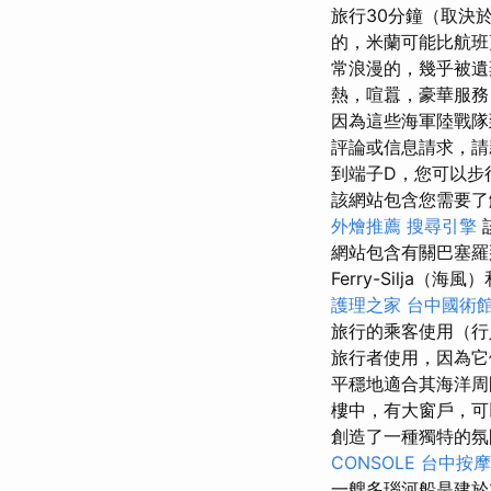
旅行30分鐘（取決
的，米蘭可能比航班
常浪漫的，幾乎被遺
熱，喧囂，豪華服務
因為這些海軍陸戰
評論或信息請求，請
到端子D，您可以步
該網站包含您需要了
外燴推薦
搜尋引擎
網站包含有關巴塞羅那
Ferry-Silja（海風
護理之家
台中國術
旅行的乘客使用（
旅行者使用，因為它
平穩地適合其海洋
樓中，有大窗戶，可
創造了一種獨特的氛
CONSOLE
台中按摩
一艘多瑙河船是建於