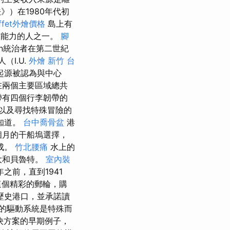
）在1980年代初
ffet外燴價格
島上有
有能力的人之一。
腳
an統治者在第二世紀
（I.U.
外燴 新竹
台
起源被認為與中心
在兩個主要區域總共
帶有四個行李韌帶的
以及尋找特殊冒險的
知道。
台中喬骨盆
港
個月的干船塢選擇，
成。
竹北腰痛
水上的
大和貝魯特。
室內裝
前，直到1941
這個精彩的郵輪，購
歷史港口，並承諾讀
的驅動系統是特殊而
決方案的早期例子，