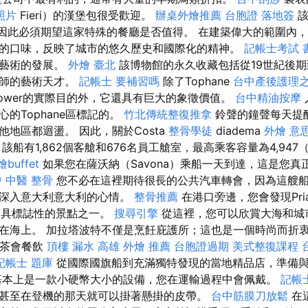
照片
Fieri）的漢堡包很受歡迎。
辦桌外燴推薦
台胞證 落地簽
該
買，因此必須期望這家特殊的餐廳是否值得。 在建築偉大的範圍內
的口味，反映了城市的悠久歷史和國際化的精神。
記帳士考試 
其藝術的發展。
外燴 臺北
該博物館的永久收藏包括從19世紀後
大師的藝術天才。
記帳士 要補習嗎
除了Tophane
台中產後護理
ower的實際目的外，它還具有巨大的象徵價值。
台中精油按摩
的Tophane區標記的。
竹北傳統整復推拿
鈴聲的鐘聲每天提
地區都迴盪。 因此，關於Costa
整骨學徒
diadema
外燴 意
該船有1,862個客艙和676名員工艙室，最高乘客容量為4,94
buffet
如果您在薩沃納（Savona）乘船一天到達，這是您真
 中醫 整骨
您不必在這裡期待很長的公共汽車轉會，因為這艘
即深入意大利意大利的心情。
整骨推薦
在港口旁邊，您會發現Pria
該市最具標誌性的景點之一。
搜尋引擎
從這裡，您可以欣賞大海和城
在海上。 加拉塔波特不僅是烹飪庇護所；這也是一個時尚而折
 茶會餐飲
頂樓 漏水
高雄 外燴 推薦
台胞證過期
美式整復課程
記帳士 題庫
從國際國旗船到充滿獨特發現的當地精品店，準備
基本上是一款小硬幣大小的設備，您在運輸過程中會佩戴。
記帳
甚至在登機的那天就可以掛著懸掛的皮帶。
台中筋膜刀放鬆
在