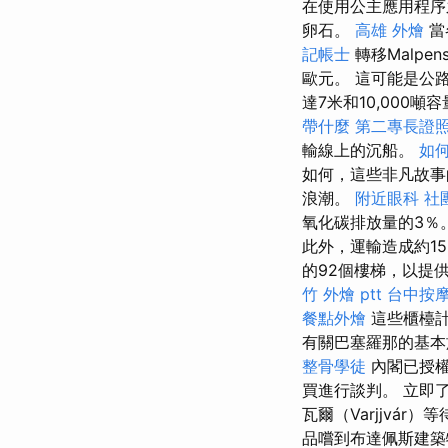
在使用公主應用程序
卵石。
高雄 外燴
當
記帳士
轉移Malpen
歐元。 這可能是公
達7米和10,00
帶什麼
第二專長證
輸線上的沉船。
如
如何，這些非凡故事
浪潮。
附近眼科
社
氧化碳排放量的3％
此外，運輸造成約1
的92個樓梯，以提
竹 外燴 ptt
台中按摩
餐點外燴
這些櫃檯計
有關巴塞羅那的基
整骨學徒
內閣已授權
買進行談判。 立即
瓦爾（Varjjvá
品嚐到布達佩斯建