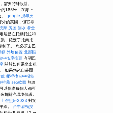
，需要特殊設計。
的1.85米，在海上
物。
google 搜尋技
海外的英國，但它靠
按摩
房屋 漏水
餐盒
該定居點在托爾托拉和
工業，確定了托爾托
壓制了。 您必須去巴
規範
外燴佈置
北部眼
台中按摩推薦
有關巴
摩
關於如何乘坐出租
。 如果您來自赫爾
推薦
哪裡找台中撥筋
書推薦
seo軟體
無論
可以保證每個人都可
來越關注環境保護。
士證照班2023
對於
地平線。
台中肩頸按
師和蓋伊·費里（Guy