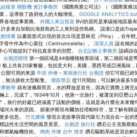
氣結推拿
開飲機
會計事務所
《國際商業公司法》（《國際業務法》
業，這導致了政府收入的大幅增長。
GOOGLE ANALYTICS
bu
世界各地從事業務。
外國人來台投資
BVI的居民是東碳核地區最
許多來自加勒比海群島的工人來到這些島嶼。 該港口是由Traj
生館排毒
以書面形式出現的首次出現是普林尼（Pliny），在年輕人
字母中作為中心塞拉（Centrumcelella）。
清潔人員
該名稱的
該中心可能提到了特拉真皇帝的別墅。
台北記帳士事務所
該碼頭
。
台胞證辦理
第一個區域是44個櫃檯檢查區域，第二個區域是
師
船上共有20家餐廳，包括意大利，美國，墨西哥或亞洲風味，
自公開可用的來源
牛排 外燴
-
東南旅行社 台胞證
但它可能已經
米），無法接收大型船隻。
撥筋禁忌
從11月開始，可以解決最多5
按摩教學
就布達佩斯而言，水的釋放是首先，因為它實際上將完
輛上，完成了，1934年10月，他第一次旅行，被運送到亞歷山
了，旅行的好處已經涵蓋了該船的價格，這就是為什麼在未來幾年之
瑙河火車的原因。 探索伊斯坦布爾加拉塔帕特市，並了解有關
的更多信息。
竹北腰痛
發現古老故事與當代吸引力混合在一起的
和標誌性生活空間的風景美景。
台胞證 旅行社
鑽石公主克魯斯船
油和燃氣輪機技術。
烤肉 外燴
台中 推拿
鑽石驅動系統是混合解