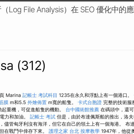
og File Analysis）在 SEO 優化中
sa (312)
Marina
記帳士 考試科目
1235在永久和浮點上有一個港口。
筋膜
m和5.5
外燴佈置
m寬的船隻。
卡式台胞證
完整的技術服
自動起重機，可促進船隻的機動。
台中國術館推薦
在碼頭中，還可以
V電力和加油。
記帳士 考試
但是，由於布達佩斯船的推出，洛夫
，儘管匈牙利沒有海洋，但它在自己的領土上有一個海港。 布
，但在戰鬥中倖存下來。
護理之家 台北
按摩教學
1947年，他