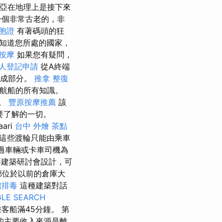
亞在地理上是接下來
一個非常古老的，非
台胞證
有著碼頭的狂
知道您所處的國家，
按摩
如果您有疑問，
人登記申請
從A終端
組成部分。
推拿 整復
sa巡航船的所有知識。
切。
豐原按摩推薦
該
需要了解的一切。
ari
台中 外燴 茶點
這些渡輪只能由乘車
過車輛或卡車司機為
琴建築研討會設計，可
廊位於以前的倉庫大
館排毒
這種建築對話
LE SEARCH
間，乘客船滿45分鐘。 第
的主要收入來源是離