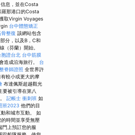
息，並在Costa
羅那港口的Costa
irgin Voyages
gin
台中體態矯正
筋骨整復
該網站包含
一部分，以及B，C和
羅線（芬蘭）開始。
台胞證台北
台中筋膜
會造成沿海旅行。
台
整脊師證照
全世界許
擁有較小或更大的摩
燴
布達佩斯超越觀光
主要被引導在第八
眼。
記帳士 衝刺班
如
班2023
他們的目
動和城市互動。 如
您的時間並享受無壓
端門上預訂您的服
羅巴船隊服務，使您