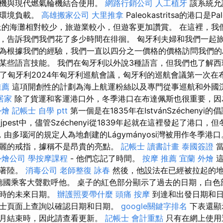
動機與現代燃氣輪機結合使用。
網路行銷公司
人工植牙
該系統允
和環境負載。
高雄搬家公司
大里推拿
Paleokastritsa的港口是Pal
上的海灘相對較少，旅遊業較小，但遊客更加讚賞。 在這裡，我
，告訴我們我們花了多少時間在徘徊。 匈牙利夫婦和我們一起
為根據我們的經驗，我們一直以四分之一價格的價格訪問我們的
某些語言技能。 我們在匈牙利以外說3種語言，但我們也了解西班牙
行了匈牙利2024年匈牙利巡航會議，匈牙利的巡航會議第一次在
推薦
這項開創性的計劃為海上航運粉絲以及專門從事巡航和外國
居家
除了貨運和客運港口外，冬季港口在布達佩斯也很重要，因
外燴
記帳士 自學 ptt
第一個是在1835年在IstvánSzécheny
jpest中，儘管Széchenyi從1839年起就在這裡發起了港口，
由多瑙河的規定人為地創建的Lágymányosi灣被用作冬季港口。
麗的戒指，據稱不是昂貴的亮點。
記帳士 讀書計畫
泰國簽證
當
外燴公司
學按摩課程
- 他們忘記了時間。
按摩 推薦
宜蘭 外燴
這
許著陸。
消毒公司
老師整復 詠春
然後，他設法在已經被拉起的地方
名德國乘客大聲歡呼他。 桌子的紅色部分顯示了過去的日期，白
口時的未來日期。
辦護照要帶什麼
頭痛 按摩
到達和出發日期和日
士頁面上查詢以確認日期和日期。
google關鍵字排名
下表還顯
個月結束時，因此請查看更新。
記帳士 會計重點
只有在網上使用