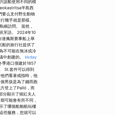
許該船使用不同的模
eokastritsa半島西
們要么支付野生動物
旅行幾乎就是那樣。
島嶼訪問。 當然，
語。 2024年10
布達佩斯賽事船上舉
沉船的旅行社提供了
為不可能在無冰或冷
i的倡議中創建的。
kkday
但冬季港口僅建於1857
 St.套件可以得到
他們看著戒指時，他
個男孩是為了錢而跑
登上了Palló，而
色部分顯示了猩紅夫人
期可能會有所不同，
示了哪個船舶航站樓
這些服務，您就可以