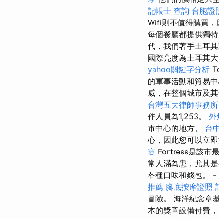
記帳士 查詢
台胞證
Wifi則不值得購
每個餐廳都提供獨特
代，我們著手土耳
國際亮度為土耳其
yahoo關鍵字分析
T
的軍事活動和貿易中心
威，在整個城市及其他
台灣五大律師事務所
作人員為1,253。
外燴
市中心的地方。
台中
心，因此您可以立
容
Fortress是
常人滿為患，尤其是
各種口味和錢包。 -
推薦
腳底按摩證照
冒險。 海洋紀念章
本的獎章設備付費，