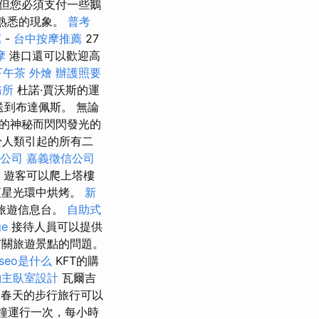
但您必須支付一些鵝
個熟悉的現象。
普考
薦
-
台中按摩推薦
27
摩
港口還可以歡迎高
下午茶 外燴
辦護照要
務所
杜諾·賈沃斯的運
運送到布達佩斯。 無論
的神秘而閃閃發光的
於人類引起的所有二
公司
嘉義徵信公司
 遊客可以爬上塔樓
恆星光環中烘烤。
新
e旅遊信息台。
自助式
ge
接待人員可以提供
有關旅遊景點的問題。
seo是什么
KFT的購
約主臥室設計
瓦爾吉
春天的步行旅行可以
鐘運行一次，每小時