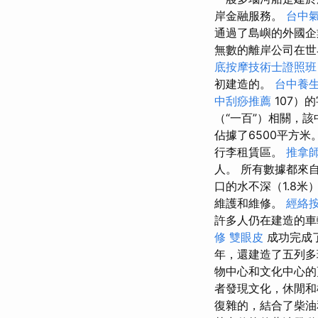
岸金融服務。
台中
通過了島嶼的外國企
無數的離岸公司在
底按摩技術士證照班
初建造的。
台中養
中刮痧推薦
107）的
（“一百”）相關，
佔據了6500平方米
行李租賃區。
推拿
人。 所有數據都來
口的水不深（1.8
維護和維修。
經絡
許多人仍在建造的車
修
雙眼皮
成功完成
年，還建造了五列多
物中心和文化中心
者發現文化，休閒
復雜的，結合了柴