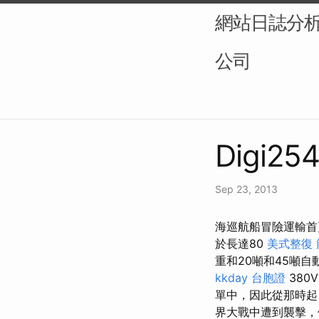
網站日誌分析（L
公司
Digi254
Sep 23, 2013
海巡航船冒險運輸首頁 
於長達80
美式整復 
重和20噸和45噸
kkday 台胞證
380
單中，因此從那時起
界大戰中遭到襲擊