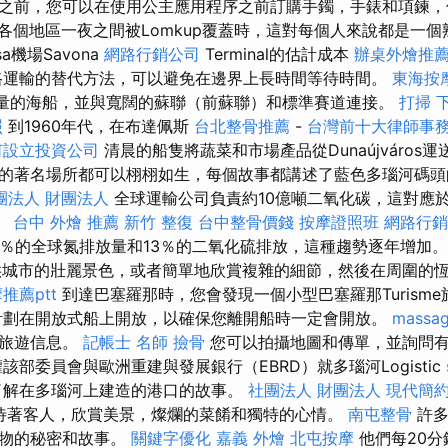
之前，您可以在使用公主應用程序之前訂購手鐲，手錶和項鍊，
各個地區一夜之間被Lomkup覆蓋時，這對每個人來說都是一
sa機場Savona
網路行銷公司
Terminal的估計成本
辦桌外燴推
路運輸的替代方法，可以避免在邊界上長時間等待時間。
東海按
0噸容量的海船，並與寬闊的蘇聯（前蘇聯）和標準賽道連接。
打掃
照
到1960年代，在布達佩斯
台北整骨推薦
-
台灣前十大律師事
何設立投資公司
清晨的船隻將蔬菜和市場產品從Dunaújváros
的著名場所都可以栩栩如生，每個故事都講述了藍色多瑙河碼頭
團法人 財團法人
全球運輸公司負責約10億噸二氧化碳，這對應
。
台中 外燴 推薦
新竹 整復
台中整骨價錢
按摩證照班
網路行銷
5％的全球氮排放量和13％的二氧化硫排放，這種趨勢逐年增加。
供城市的壯麗景色，或者簡單地欣賞複雜的細節，然後在周圍的
推薦ptt
到達巴塞羅那時，您會發現一個小型巴塞羅那Turism
劃在開放式船上開放，以確保您離開船時一定會開放。
massa
本旅遊信息。
記帳士 名師
撿骨
您可以拍攝地圖和傳單，並詢問
該部委員會與歐洲重建與發展銀行（EBRD）就多瑙河Logistic
了解在多瑙河上建造的港口的故事。
社團法人 財團法人
現代簡
r）等待著客人，欣賞美景，燦爛的菜餚和獨特的心情。
南屯整骨
許多
築物的秘密和故事。
關鍵字優化
嘉義 外燴
北屯按摩
他們每20分