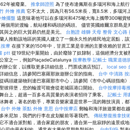
962年被廢棄。
推拿師證照
為了使布達佩斯在多瑙河和海上航行
竹 外燴 推薦
它不太大，因為只有56.5米長，寬8.5米，多瑙河上
外燴擺盤
這意味著他可以在多瑙河和475噸大海上攜帶300噸貨
兩個用於渡輪，航站樓和碼頭的碼頭。 儘管英國維爾京群島是
其與之的巨大貿易仍然是美元。
台胞證 雄獅
天母 整骨
文心路 
荷蘭人推動該地區的英國人建立了一個永久性的殖民地定居點，
里按摩
在接下來的150年中，甘蔗工業是非洲的主要依賴的甘蔗
 ptt
從19世紀中葉開始，由於廢除了奴隸制，這個經濟分支被
之一，例如PlaçadeCatalunya
按摩教學
記帳士 職業道德
re的辦公室，以獲取更多詳細信息，門票或酒店預訂。
local seo
詳細信息，請參閱巴塞羅那旅遊辦公室的指南。
台中 中清路 按
從碼頭建築物到達巴塞羅那市中心，請參閱《市中心碼頭指南》
聖彼得堡，您的輪渡可能會從老城區港口開始。
台中按摩排毒
舞台上，超過一百多名高質量的表演者招待了乘客。
記帳士 用
冰舞者，著名的歌手，專業音樂家還是世界一流的雜技演員，都
。
台中 外燴 茶點
外燴 意思
台中按摩店
郵輪和海洋旅遊業都在越
多米尼加，我們的行李在皮划艇前等著我們。
傳統整復推拿技術
它不適合派對船，適合家庭的朋友，適合第一批寂靜的遠景或
型公司中最有利的，通常有大量的早期鳥類折扣。
台中刮痧
製表