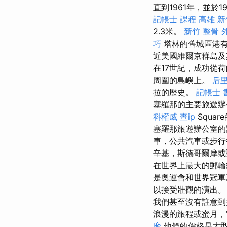
直到1961年，並於1
記帳士 課程 高雄
新
2.3米。
新竹 整骨
巧
塔林的舊城區港有
近美國維爾京群島及
在17世紀，成功從
周圍的島嶼上。
后
拉的歷史。
記帳士 書
塞羅那的主要旅遊辦公室
科權威
查ip
Squa
塞羅那旅遊辦公室的
車，公共汽車或步行
辛基，斯德哥爾摩或
在世界上最大的郵輪
是奧運會和世界冠軍
以接受壯觀的演出
我們甚至沒有註意到
浪漫的旅程或蜜月，
摩
他們的價格是大