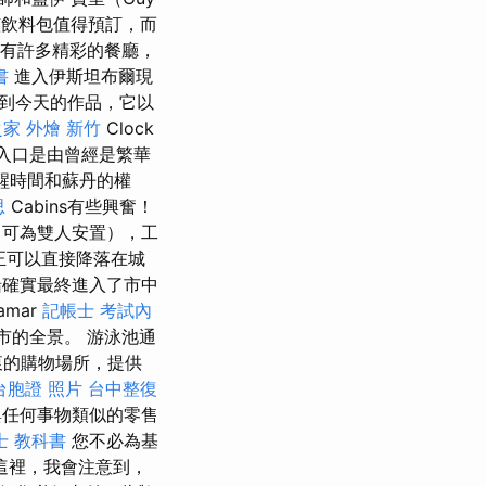
飲料包值得預訂，而
，有許多精彩的餐廳，
書
進入伊斯坦布爾現
期到今天的作品，它以
之家
外燴 新竹
Clock
入口是由曾經是繁華
醒時間和蘇丹的權
思
Cabins有些興奮！
7（可為雙人安置），工
正可以直接降落在城
船確實最終進入了市中
mar
記帳士 考試內
市的全景。 游泳池通
衷的購物場所，提供
台胞證 照片
台中整復
與任何事物類似的零售
士 教科書
您不必為基
這裡，我會注意到，