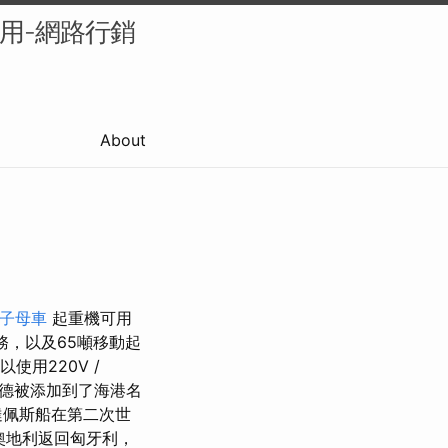
的應用-網路行銷
About
子母車
起重機可用
務，以及65噸移動起
使用220V /
德被添加到了海港名
達佩斯船在第二次世
從奧地利返回匈牙利，