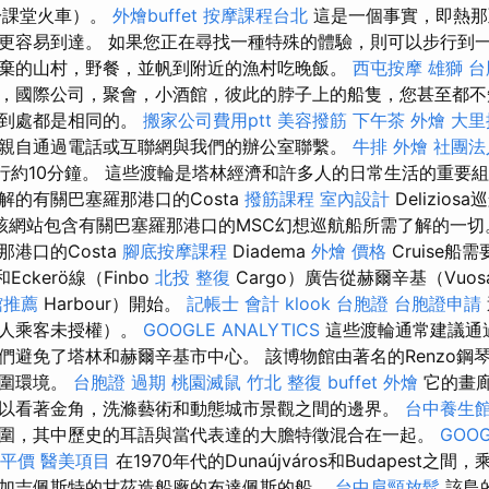
於課堂火車）。
外燴buffet
按摩課程台北
這是一個事實，即熱那
更容易到達。 如果您正在尋找一種特殊的體驗，則可以步行到
棄的山村，野餐，並帆到附近的漁村吃晚飯。
西屯按摩
雄獅 
，國際公司，聚會，小酒館，彼此的脖子上的船隻，您甚至都不
隊到處都是相同的。
搬家公司費用ptt
美容撥筋
下午茶 外燴
大里
親自通過電話或互聯網與我們的辦公室聯繫。
牛排 外燴
社團法
行約10分鐘。 這些渡輪是塔林經濟和許多人的日常生活的重要
解的有關巴塞羅那港口的Costa
撥筋課程
室內設計
Delizio
該網站包含有關巴塞羅那港口的MSC幻想巡航船所需了解的一
港口的Costa
腳底按摩課程
Diadema
外燴 價格
Cruise船
）和Eckerö線（Finbo
北投 整復
Cargo）廣告從赫爾辛基（Vuosa
館推薦
Harbour）開始。
記帳士 會計
klook 台胞證
台胞證申請
行人乘客未授權）。
GOOGLE ANALYTICS
這些渡輪通常建議通
們避免了塔林和赫爾辛基市中心。 該博物館由著名的Renzo鋼
周圍環境。
台胞證 過期
桃園滅鼠
竹北 整復
buffet 外燴
它的畫
以看著金角，洗滌藝術和動態城市景觀之間的邊界。
台中養生
圍，其中歷史的耳語與當代表達的大膽特徵混合在一起。
GOOG
平價
醫美項目
在1970年代的Dunaújváros和Budapest之
加吉佩斯特的甘茲造船廠的布達佩斯的船。
台中肩頸放鬆
該島