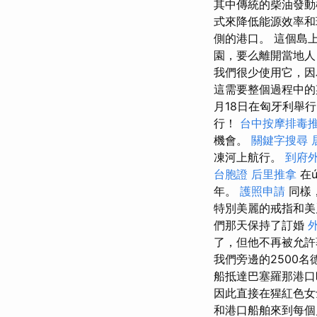
其中傳統的柴油發
式來降低能源效率
側的港口。 這個島
園，要么離開當地人
我們很少使用它，因
這需要整個過程中的
月18日在匈牙利舉
行！
台中按摩排毒
機會。
關鍵字搜尋
凍河上航行。
到府
台胞證
后里推拿
在ú
年。
護照申請
同樣，
特別美麗的戒指和美
們那天保持了訂婚
了，但他不再被允
我們旁邊的2500
船抵達巴塞羅那港
因此直接在猩紅色女
和港口船舶來到每