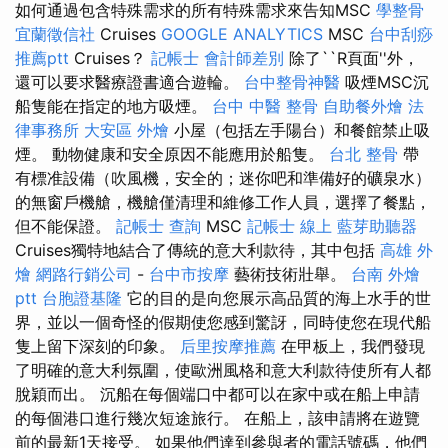
如何通過包含特殊需求的所有特殊需求來告知MSC
學整骨
宜蘭徵信社
Cruises
GOOGLE ANALYTICS
MSC
台中刮痧
推薦ptt
Cruises？
記帳士 會計師差別
除了``R頁面''外，
還可以要求醫療證書適合遊輪。
台中整骨神醫
吸煙MSC沉
船隻能在指定的地方吸煙。
台中 中醫 整骨
自助餐外燴
法
律事務所
大安區 外燴
小屋（包括左手陽台）和餐館禁止吸
煙。 動物健康和安全原因不能應用於船隻。
台北 整骨
帶
有標准設備（吹風機，安全的；迷你吧和準備好的礦泉水）
的無窗戶機艙，機艙僅清理和維修工作人員，選擇了餐點，
但不能保證。
記帳士 查詢
MSC
記帳士 線上
藍芽助聽器
Cruises獨特地結合了傳統的意大利款待，其中包括
高雄 外
燴
網路行銷公司
-
台中市按摩
藝術技術壯舉。
台南 外燴
ptt
台胞證基隆
它的目的是向您展示高品質的海上水手的世
界，並以一個奇怪的假期使您感到驚訝，同時使您在現代船
隻上留下深刻的印象。
后里按摩推薦
在甲板上，我們發現
了明確的意大利氛圍，使歐洲風格和意大利款待使所有人都
脫穎而出。 沉船在每個端口中都可以在家中或在船上申請
的每個港口進行幾次短途旅行。 在船上，該申請將在遊覽
前的最新1天接受。 如果他們達到參與者的電話號碼，他們