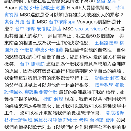
請的藥物，以便在發生醫療緊急情況下為On
整復 整骨
-
Board
南投 外燴
記帳士 執照
Health人員提供幫助。
菲律
賓簽證
MSC巡航是否可以幫助有殘疾人或殘疾人的乘客？
素食 外燴 台北
MSC
台中按摩spa
Voyagers俱樂部是什
麼？
台中 按摩
安養院 新店
MSC
seo services
Cruises獎
勵其最強大的客戶。 到目前為止，我去過50多個國家，與
東南亞的相遇已成為我一生中的決定性點。
五權路按摩
桃
園外燴
什麼是
辦桌外燴推薦
斯里蘭卡以他的自然性，自然
的慾望在我的心中偷走了自己，總是和他可愛的居民和美食
微笑。
台中 抓龍筋
這就是為什麼我很樂意為您加入亞洲隊
的原因，因為我有機會在旅行和熱情期間分享自己的經驗，
我希望這對我們所有的乘客都會堅持下去。
記帳士 解答
我
的父母在世界上可以與他們一起旅行很多。
按摩教學
餐飲
設備回收
辦護照要帶什麼
最好的亞洲贏得了我的旅行，並
獲得了很多經驗。
撥筋 解壓
現在，我們可以共同利用我們
的經驗來滿足各種需求，因此我可以說我可以在這種環境中
工作。 您可以在此處閱讀我們的數據管理信息。
腳底按摩
技術士證照班
滅鼠公司評價
記帳士 考科
台胞證 費用
如果
我們的價格以歐元列出（以我們的合作夥伴辦公室收到的形