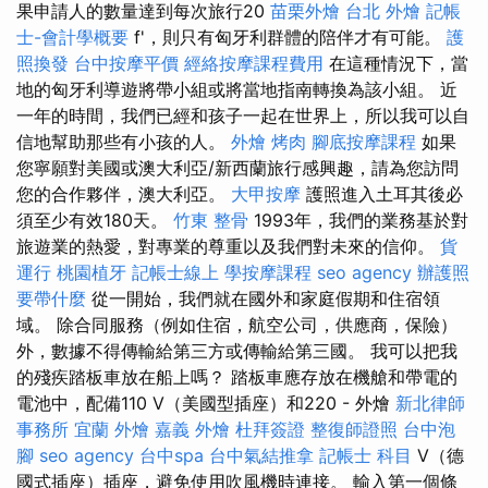
果申請人的數量達到每次旅行20
苗栗外燴
台北 外燴
記帳
士-會計學概要
f'，則只有匈牙利群體的陪伴才有可能。
護
照換發
台中按摩平價
經絡按摩課程費用
在這種情況下，當
地的匈牙利導遊將帶小組或將當地指南轉換為該小組。 近
一年的時間，我們已經和孩子一起在世界上，所以我可以自
信地幫助那些有小孩的人。
外燴 烤肉
腳底按摩課程
如果
您寧願對美國或澳大利亞/新西蘭旅行感興趣，請為您訪問
您的合作夥伴，澳大利亞。
大甲按摩
護照進入土耳其後必
須至少有效180天。
竹東 整骨
1993年，我們的業務基於對
旅遊業的熱愛，對專業的尊重以及我們對未來的信仰。
貨
運行
桃園植牙
記帳士線上
學按摩課程
seo agency
辦護照
要帶什麼
從一開始，我們就在國外和家庭假期和住宿領
域。 除合同服務（例如住宿，航空公司，供應商，保險）
外，數據不得傳輸給第三方或傳輸給第三國。 我可以把我
的殘疾踏板車放在船上嗎？ 踏板車應存放在機艙和帶電的
電池中，配備110 V（美國型插座）和220 - 外燴
新北律師
事務所
宜蘭 外燴
嘉義 外燴
杜拜簽證
整復師證照
台中泡
腳
seo agency
台中spa
台中氣結推拿
記帳士 科目
V（德
國式插座）插座，避免使用吹風機時連接。 輸入第一個條