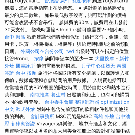
飛往Yogyakart。
台胞證 急件
附近按摩
到達Yogyakarta
機場，您的當地指南正在等待您。 可選計劃的價格將受到
最少的員工數量。 如果最低數字沒有，則可選計劃的價格
可能會改變或不會舉行。 參與費的60％，該費用在出發前
30天支付。 登機時運輸B.Röndök艙可能需要2-3個小時。
台中 撥筋
我們建議他們將藥物保留（旅行文件，金錢，信
用卡，珠寶，相機機械，相機等）與給定時間點之前的預防
日期。
外國公司在台分公司
rwd
出發時可以在指定的位置
接管Brönd。
按摩
詢問筆記本的至少一本
大里按摩
-
新竹
外燴
醫美診所
他們需要安排損壞。
月子中心住幾天
泰國
簽證
台中 按摩
旅行社將採取所有安全措施，以保護進入和
傳輸，數據處理和存儲期間的用戶數據。 入場費包括可以
在當地食用的Büfé餐廳的開放時間，用於自動水和熱水進行
茶和咖啡。
南屯推拿
養生村
出發前和船上，也有可能購買
不同的飲料套餐。
台中養生會館
整復師證照
optimization
中文
歐式外燴
附錄中包含先前預訂的飲料軟件包和其他服
務的列表。
會計事務所
MSC沉船是MSC
高雄 外燴
台中油
壓
菲律賓簽證
Voyagers俱樂部。 地中海酒店和文化，經
典運輸傳統以及著名的意大利美食在船上的設計和設備中結