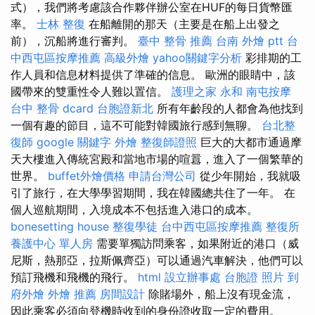
式），我們將考慮該合作夥伴辦公室在HUF的每日貨幣匯
率。
士林 整復
在船離開的那天（主要是在船上出發之
前），沉船將進行審判。
臺中 整骨 推薦
台南 外燴 ptt
台
中西屯區按摩推薦
高級外燴
yahoo關鍵字分析
彩排期的工
作人員和信息材料提供了準確的信息。 歐洲的眼睛中，該
國帶來的雙重性令人難以置信。
護理之家 永和
南屯按摩
台中 整骨 dcard
台胞證新北
所有年齡段的人都會為他找到
一個有趣的節目，這不可能對韓國旅行感到無聊。
台北整
復師
google 關鍵字
外燴
整復師證照
巨大的大都市通過摩
天大樓進入傳統宮殿和當地市場的喧囂，進入了一個繁華的
世界。
buffet外燴價格
申請台灣公司
從少年開始，我就吸
引了旅行，在大學學習期間，我在韓國總共住了一年。 在
個人巡航期間，入境成本不包括進入港口的成本。
bonesetting house
整復學徒
台中西屯區按摩推薦
整復所
養護中心 單人房
需要單獨訪問乘客，如果附近的港口（威
尼斯，熱那亞，拉斯佩齊亞）可以通過汽車解決，他們可以
預訂飛機和飛機的飛行。
html
設立辦事處
台胞證 照片
到
府外燴
外燴 推薦
房間設計
除賭場外，船上沒有現金流，
因此乘客必須向登機時收到的身份證收取一定的費用。