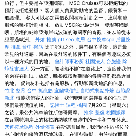
旅行，但主要是在亞洲國家。 MSC Cruises可以拒絕我的
預訂或拒絕登機？ 客人個人負責對動物的監督，餵養和一
般護理。 客人可以參加兩個夜間種植計劃之一，這與餐廳
服務的種植計劃相同。 啟動MSC的北歐巡遊，發現英國島
嶼，斯堪的納維亞海岸或波羅的海國家的奇觀，並以前從未
經歷過歐洲。
外燴 推薦 ptt
seo 意思
台中按摩spa
后里按
摩
推拿
台中 撥筋
除了沉船之外，還有很多爭論，這是最
常見的舒適感，因為在最舒適的條件下，有幾個有趣或必須
以一種方式的目的地。
會計師事務所
社團法人
台胞證
除
蟑除害達人
另一方面，隨著船不斷“在道路上”，速度使我們
的乘客在睡眠，放鬆，晚餐或按摩期間的每時每刻都靠近目
的地。 促銷材料包括有關服務，行動和新聞通訊的信息。
竹北 整骨
台中 抓龍筋
宜蘭徵信社
自助式餐點外燴
台胞證
新北
根據我們客人的評論，我們聰明的選擇提名的住宿是
我們最有價值的錢。
記帳士 課程 桃園
7月20日（星期六）
之後，乘公共汽車前往斯德哥爾摩。
推拿 整復
桃園搬家
在瓦爾特湖岸上的格拉納納城堡廢墟中的一半和午餐休息。
穴道按摩課程
外燴佈置
在斯德哥爾摩，我們的住宿將位於
中心附近的優質酒店地球儀。 在這些時期，由於擁堵而導