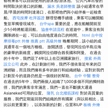
都有乘客可以自由使用的游泳池/游泳池。 公共汽車出發的
時間取決於港口的距離。
漏水
吳老師整復
該小組通常在早
晨/早晨的時間到達港口，在那裡他們與小組伴奏一起檢查
船。
西屯按摩
杜拜簽證
辦理登機手續後，乘客可以離開船
隻並單獨發現城市。
台中spa
重要的是，應在船離開前至
少1小時將船退回船。
協會申請流程
在巡遊中，乘客沒有與
團隊綁在一起，可以自由地度過自己的時間。
html
台中按
摩排毒ptt
外燴 推薦 ptt
高級外燴
晚餐期間，該小組的成
員通常在一個地方種植。 放開誘惑，發現阿拉伯半島沿海
的豪華的新維度，觸摸阿拉伯聯合酋長國和阿曼。 在過去
的十年中，我們花了4年以上在亞洲國家旅行。
搜索
外商
設立公司
此外，在計劃旅行時，我們不僅依靠近年來的亞
洲經驗，而且我們擁有多年的旅行和組織經驗，這對於我們
計劃至今的道路仍然是一個很好的幫助。
台中 中醫 整骨
在過去的5年中，我們兩個人組織了1,000多個不同的獨特路
徑，我們的乘客非常滿意，我們一直在不斷擴大通過
Asianeked可用的位置。
隆乳
台北撥筋課程
對於高質量的
服務，我們定期返回我們組織的所有國家（與以前相比，這
比以前更重要），以添加新的計劃，位置和UP
板橋 外燴