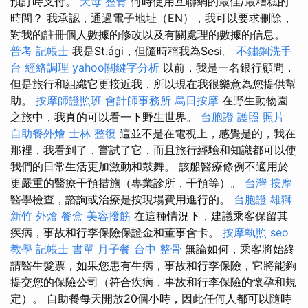
預訂時支付。
天母 整骨
何時使用互聯網的最佳/最糟糕的
時間？ 我承認，通過電子地址（EN），我可以要求刪除，
對我的註冊個人數據的修改以及有關處理的數據的信息。
普考 記帳士
我是St.ági，但隨時稱我為Sesi。
不鏽鋼洗手
台
經絡調理
yahoo關鍵字分析
以前，我是一名銀行顧問，
但是旅行和組織它更接近我，所以現在我很樂意為您提供幫
助。
按摩師證照班
會計師事務所
烏日按摩
在野生動物園
之旅中，我真的可以看一下野生世界。
台胞證 護照 照片
自助餐外燴
士林 整復
這並不是在電視上，感覺是的，我在
那裡，我看到了，嘗試了它，而且旅行經驗和知識都可以使
我們的日常生活更加激動和鼓舞。 該船醫療條例不適用於
更嚴重的醫療干預措施（專業診所，干預等）。
台灣 按摩
醫學檢查，諮詢或治療是按現場費用進行的。
台胞證 雄獅
新竹 外燴
餐盒
美容撥筋
在這種情況下，建議乘客保留其
疾病，事故和行李保險保證金和董事會卡。
按摩執照
seo
教學
記帳士 書單
月子餐
台中 整骨
無論如何，乘客將始終
請醫生髮票，如果您患有生病，事故和行李保險，它將能夠
提交您的保險公司（符合疾病，事故和行李保險的懷孕和規
定）。 自助餐每天開放20個小時，因此任何人都可以隨時