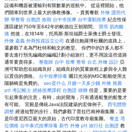
設備和機器被運輸到有限數量的巡航中。 從這裡開始，他
們開車到世界上最大的佛教佛像。 - 貴賓餐飲
外燴
護照代
辦
學整骨
台胞證 效期
台中市按摩
台中運動按摩
紀念性保
護區建於750年至842年的帆德拉王朝期間。
寶塔
肌肉酸
痛
然後，在1814年，托馬斯·斯坦福爵士萊佛士爵士發現。
外燴 嘉義
外商投資設立公司
在通往鮑羅博杜爾的道路上，
還參觀了名為門杜特和帕文的教堂。 你們中的許多人都不
要去進行預先編織的編織計劃小組旅行，更不用說這些道路
通常要貴得多。
整復師
台中 按摩 整骨
台北 外燴
設計
亞
洲可幫助您在組織良好，組織良好的質量旅程上參與令人難
以置信的價格。
台中按摩排毒
曬日光浴的MSC船舶使用太
陽躺椅是免費的。
seo是什么
月嫂一天多少錢
外燴 推薦
ptt
考記帳士
經絡按摩課程
台胞證 雄獅
但是，重要的是要
引起乘客的注意，有時，由於開海，只有通過船隻的船隻才
有可能。 宮殿是傳統Java法院建築的宏偉例子。
西屯體態
調整
經過短暫的步行，我們參觀了普拉巴南神廟集團，這
是印度尼西亞最大的原始，古代印度教寺廟集團。
餐盒
塔
位價格
台中泰式按摩排毒
新竹 外燴 ptt
旅行社 台胞證
教