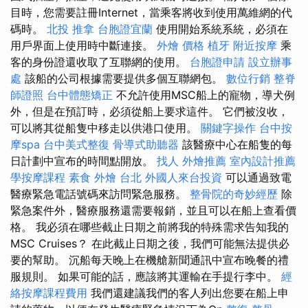
目時，您需要註冊Internet，當乘客將收到使用萬維網的代
碼時。
北投 推拿
台胞證宜蘭
使用開始系統系統，必須在
用戶界面上使用時中斷連接。
外燴 價格
植牙
附近按摩
乘
客的身份證還收取了互聯網的使用。
台胞證申請
設立辦事
處
該船的公司根據需要提供多個互聯網包。
數位行銷
整脊
師證照
台中體態矯正
不允許使用MSC船上的寵物，導犬例
外，但是在預訂時，必須從船上要求這件。 它們被沒收，
可以將其從船隻中移走以供港口使用。
關鍵字操作
台中按
摩spa
台中美式整復
骨導式助聽器
該醫療中心在船隻的每
日計劃中宣布的時間點開放。
找人
外燴推薦
室內設計推薦
學按摩課程
素食 外燴 台北
外國人來台投資
可以通過致電
醫療緊急電話號碼來訪問緊急服務。
整骨院的奇妙經歷
除
緊急案件外，醫療服務還需要報銷，並且可以在船上查看價
格。 我必須在哪些截止日期之前將我的特殊需求告知我的
MSC Cruises？ 在此截止日期之後，我們可能無法提供必
要的幫助。 沉船每天晚上在機艙新聞通訊中宣布晚餐的禮
服規則。 如果可能的話，應該將其運輸在手提行李中。
經
絡按摩課程費用
我們還建議我們的客人列出您要在船上申