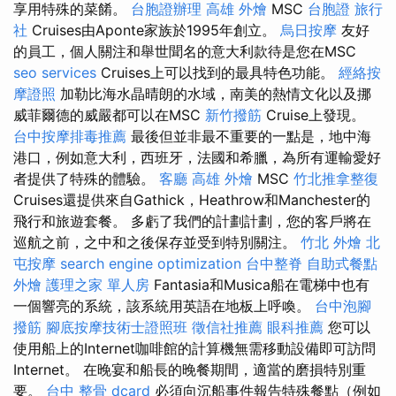
享用特殊的菜餚。
台胞證辦理
高雄 外燴
MSC
台胞證 旅行
社
Cruises由Aponte家族於1995年創立。
烏日按摩
友好
的員工，個人關注和舉世聞名的意大利款待是您在MSC
seo services
Cruises上可以找到的最具特色功能。
經絡按
摩證照
加勒比海水晶晴朗的水域，南美的熱情文化以及挪
威菲爾德的威嚴都可以在MSC
新竹撥筋
Cruise上發現。
台中按摩排毒推薦
最後但並非最不重要的一點是，地中海
港口，例如意大利，西班牙，法國和希臘，為所有運輸愛好
者提供了特殊的體驗。
客廳
高雄 外燴
MSC
竹北推拿整復
Cruises還提供來自Gathick，Heathrow和Manchester的
飛行和旅遊套餐。 多虧了我們的計劃計劃，您的客戶將在
巡航之前，之中和之後保存並受到特別關注。
竹北 外燴
北
屯按摩
search engine optimization
台中整脊
自助式餐點
外燴
護理之家 單人房
Fantasia和Musica船在電梯中也有
一個響亮的系統，該系統用英語在地板上呼喚。
台中泡腳
撥筋
腳底按摩技術士證照班
徵信社推薦
眼科推薦
您可以
使用船上的Internet咖啡館的計算機無需移動設備即可訪問
Internet。 在晚宴和船長的晚餐期間，適當的磨損特別重
要。
台中 整骨 dcard
必須向沉船事件報告特殊餐點（例如