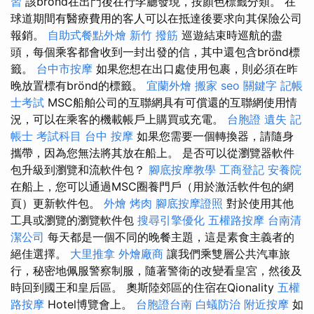
習
該brönd在出門後在行李廳發現，按顏色標籤分類。 在
球道期間有醫療費用的客人可以在抵達後要求向其保險公司
報銷。
自助式餐點外燴
新竹 撥筋
巡遊結束時巡航的盡
頭，每個乘客都會收到一封出發的信，其中還包含brönd標
籤。
台中市按摩
如果您想在出口處使用包裹，則必須在昨
晚放置標有brönd的標籤。
宜蘭外燴
搬家
seo 關鍵字
記帳
士考試
MSC船舶公司的互聯網具有可償還的互聯網使用情
況，可以在乘客的機載帳戶上購買或充電。
台胞證 遺失
記
帳士 考試科目
台中 按摩
如果您需要一個轉換器，請隨身
攜帶，因為您無法將其放在船上。 是否可以從瀏覽器軟件
包升級到瀏覽和流軟件包？
腳底按摩教學
工商登記
安養院
在船上，您可以通過MSC圈養門戶（用於激活軟件包的網
頁）更新軟件包。
外燴 烤肉
腳底按摩證照
對於使用其他
工具或瀏覽的瀏覽軟件包
搜尋引擎優化
五權路按摩
台南清
潔公司
每天都是一個不同的晚餐主題，這是素食主義者的
絕佳選擇。
大里推拿
外燴廠商
讓我們乘雙層公共汽車旅
行，秘密地佩服警察制服，隨著警衛的改變看皇宮，然後及
時回到國王和皇后區。 奧斯陸郊區的住宿在Qionality
五權
路按摩
Hotel博覽會上。
台胞證台南
白蟻防治
附近按摩
如