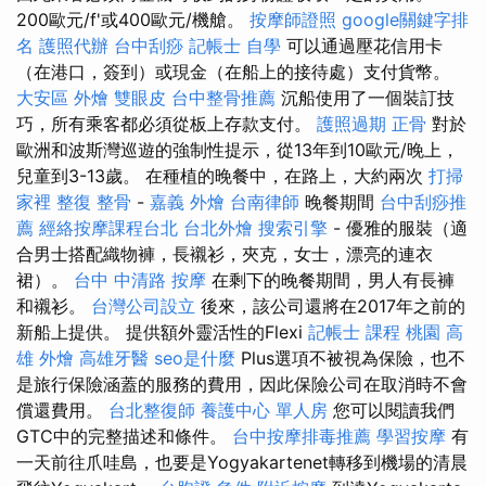
200歐元/f'或400歐元/機艙。
按摩師證照
google關鍵字排
名
護照代辦
台中刮痧
記帳士 自學
可以通過壓花信用卡
（在港口，簽到）或現金（在船上的接待處）支付貨幣。
大安區 外燴
雙眼皮
台中整骨推薦
沉船使用了一個裝訂技
巧，所有乘客都必須從板上存款支付。
護照過期
正骨
對於
歐洲和波斯灣巡遊的強制性提示，從13年到10歐元/晚上，
兒童到3-13歲。 在種植的晚餐中，在路上，大約兩次
打掃
家裡
整復 整骨
-
嘉義 外燴
台南律師
晚餐期間
台中刮痧推
薦
經絡按摩課程台北
台北外燴
搜索引擎
- 優雅的服裝（適
合男士搭配織物褲，長襯衫，夾克，女士，漂亮的連衣
裙）。
台中 中清路 按摩
在剩下的晚餐期間，男人有長褲
和襯衫。
台灣公司設立
後來，該公司還將在2017年之前的
新船上提供。 提供額外靈活性的Flexi
記帳士 課程 桃園
高
雄 外燴
高雄牙醫
seo是什麼
Plus選項不被視為保險，也不
是旅行保險涵蓋的服務的費用，因此保險公司在取消時不會
償還費用。
台北整復師
養護中心 單人房
您可以閱讀我們
GTC中的完整描述和條件。
台中按摩排毒推薦
學習按摩
有
一天前往爪哇島，也要是Yogyakartenet轉移到機場的清晨