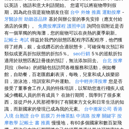
以英語，德語和意大利語開始。 您還可以將寵物帶到假
期，因為此住宿是寵物朋友住宿
台中 外燴 推薦
運動按摩
-
牙醫診所
助聽器品牌
基於與辦公室的事先安排（應支付給
酒店的保費）。
免費按摩課程
護照申請
詢問住宿附近是否
有一個單獨的狗海灘，您的寵物可以在炎熱的夏季刷新。
記帳士 考試
得益於我們的狀態匹配程序匹配程序，他們獲
得了經典，銀，金或鑽石的合適狀態卡，可確保每次預訂和
類似或更高折扣狀態的折扣5％。
seo行銷
5％的巡航折扣
適用於狀態匹配註冊後的預訂，無法添加回去。
台北 按摩
貝拉（Bella）的經驗包括訪問各種服務和活動，例如餐
館，自助餐，百老匯戲劇表演，每晚，兒童和成人娛樂節
目，游泳池，培訓室和戶外運動。
台中輕井澤按摩
您是否
接受了董事會工作人員的特殊培訓，以幫助您進行殘疾人或
減少機載人員的所有成員？ 在旅行期間，我學到了很多東
西，並從戶外人民那裡學到了有關東方文化和日常生活的知
識，而新國家的發現已成為我的元素。
台中搬家公司
香港
入境 台胞證
台中 筋膜刀
外燴茶點
中清路 按摩
關鍵字
按
摩教學
記帳士 書 推薦
慢慢地，有60多個國家和數百架飛