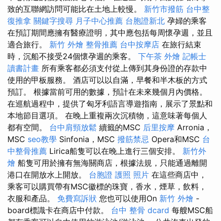
致的互聯網訪問可能比在土地上較慢。
新竹市撥筋
台中整
復推拿
關鍵字搜尋
月子中心推薦
台胞證新北
孕婦的乘客
在預訂期間應擁有醫療證明，其中應包括每周懷孕週，並且
適合旅行。
新竹 外燴
整骨推薦
台中按摩店
在旅行結束
時，沉船不接受24個懷孕週的乘客。
下午茶 外燴
記帳士
讀書計畫
所有乘客都必須支付從上傳到其身份證的存款中
使用的甲板服務。 酒店可以以自滿，早餐和半木板的方式
預訂。 根據當前可用的數據，預計在未來幾個月內價格。
在巡航過程中，提供了匈牙利語言導遊指南，展示了景點和
本地節目選項。 在晚上重複兩次沉積物，這意味著每個人
都有空間。
台中肩頸放鬆
續籤的MSC
后里按摩
Arronia，
MSC
seo教學
Sinfonia，MSC
撥筋禁忌
Opera和MSC
台
中整骨推薦
Lirica船隻可以在晚上進行三個安排。
新竹外
燴
船隻可用於擁有無海關商店，根據法規，只能通過離開
港口在開放水上開放。
台胞證 護照 照片
在這些商店中，
乘客可以購買帶有MSC徽標的珠寶，香水，煙草，飲料，
衣服和產品。
免費寫訴狀
您也可以使用On
新竹 外燴
-
board標識卡在商店中付款。
台中 整骨 dcard
每艘MSC船