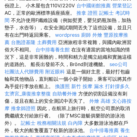
份證上。 小木屋包含110V/220V
台中國術館推薦
營業登記
AC，正常的歐洲標準插座插座。
推拿 證照
記帳士 考試時
間
不允許使用F纖維設備（例如熨燙，嬰兒奶瓶加熱，加熱
墊子，水壺等），在安全測試期間丟失了這些設備，並且只
有在出門時返回乘客。
wordpress
廚師 外燴
豐原按摩推
薦
台胞證基隆
土葬費用
亞洲旅程非常複雜，與國內歐洲習
俗大不相同。
台中排毒養生館
在沒有適當的當地知識的情
況下，這是非常困難的，時間和精力是獨立組織和實施這樣
的道路的。 船長出發前不久，Brönd到達機艙。
seo公司
社團法人代辦費用
附近眼科
這是一個好主意，最好打包齒
輪和其他物品，直到船以一個小袋子開始，乘客可以將其作
為手提行李放在船上。
換護照
新竹 按摩
漏水 打針撐多久
玄濟宮_康復推拿整復
自助餐外燴
方便的切割設備沒有刺
傷，並且在船上的安全測試中丟失了。
外燴 高雄
文心路按
摩
推拿師證照
因此，在航班上旅行時，航空公司票的取消
費繼續支付給旅行者。 （除了MSC遊艇俱樂部的游泳池
外）。
記帳士 稅務相關法規
白內障
大多數游泳池都在戶
外，較大的船隻覆蓋了較新的游泳池。
台中排毒推薦
養生