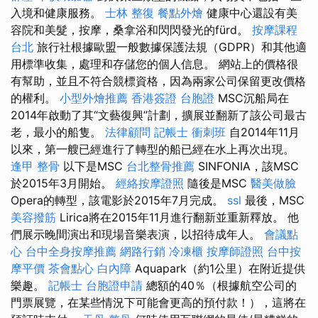
入境和健康服務。
士林 整復
餐點外燴
健康中心還設有美
容院和美髮，按摩，桑拿浴和閃閃發光的fürd。
按摩課程
台北
旅行社根據歐盟一般數據保護法規（GDPR）和其他適
用標準收集，處理和存儲您的個人信息。 網站上的價格很
有幫助，並且不符合競標資格，因為兩家公司保留更改價格
的權利。
小型外燴推薦
香港簽證 台胞證
MSC沉船局在
2014年啟動了其“文藝復興”計劃，擴展並翻新了該公司最古
老，最小的船隻。
法律顧問
記帳士 衝刺班
自2014年11月
以來，第一艘已經進行了轉型的船已經在水上再次出現。
逢甲 整骨
以下是MSC
台北整骨推薦
SINFONIA，該MSC
於2015年3月開始。
經絡按摩證照
隨後是MSC
醫美做臉
Opera的轉型，該電影於2015年7月完成。
ssl
最後，MSC
美容撥筋
Lirica將在2015年11月進行翻新並重新釋放。 他
們展示晚間演出和現場音樂表演，以招待成年人。
會議點
心
台中全身按摩推薦
網路行銷
冷凍櫃
按摩師證照
台中按
摩平價
茶會點心
白內障
Aquapark（約1公里）在附近提供
樂趣。
記帳士
台胞證申請
總額的40％（根據航空公司的
門票展覽，在某些情況下可能會更高的預付款！），這將在