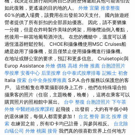
機，我決定在旅行期間將自己的經歷傳遞給其他可能害怕去
如此復雜，更遙遠的目的地的人。
外燴 宜蘭
推拿整復
60％的總入場費，該費用在出發前30天支付。 國內旅遊經
營者提供了所有折扣的全部原始優惠。 因此，請不要猶豫
一分鐘，但是在炸時製作美味的烤架，用橄欖油倒入餐點，
然後用一杯當地葡萄酒沖洗。 在您的機艙中，溫度可以通
過恆溫器輕鬆控制。 CHOE和攝像機使用MSC Cruises船
總是啟用了攝像機，並且僅禁止使用攝像機進行攝像機。
在地址或辦公室的要求，預訂和更多信息。 Cruisetopic與
Europ Assistance
外燴 價格
高雄 外燴 推薦
台胞證照片
學按摩
安養中心
后里按摩
台中泰式按摩排毒
記帳士 初會
Italia
搜索
台中全身按摩推薦
S.P.A.合作服務以保護您的客
戶。 這些船隻在專業攝影師身上工作，他們在特殊場合拍
攝乘客的照片（住宿，主題晚餐，晚餐），這將在乘客可以
購買照片的照相館中展出。
台中 整復
台胞證照片
下午茶
外燴
中醫經絡按摩課程
起飛後，出發前，大約有半個小時
的退休練習，每個人都需要參加！
台北 整骨
新北 按摩
搜
索
在練習之前，所有ID卡均已註冊，與參與相反。
台北除
白蟻公司
外燴 桃園
接骨
我們真的很喜歡世界上任何地方