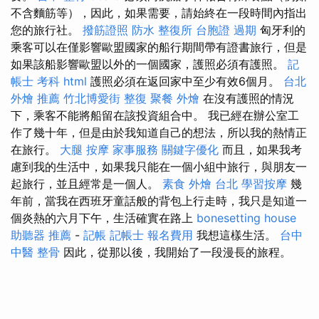
不含麵筋等），因此，如果需要，請始終在一段時間內指出
您的旅行社。
撥筋證照
防水
整復所
台胞證 過期
匈牙利的
乘客可以在僅影響歐盟國家的船行期間帶有證書旅行，但是
如果該船影響歐盟以外的一個國家，護照必須有護照。
記
帳士 考科
html
護照必須在返回家中至少有效6個月。
台北
外燴 推薦
竹北博愛街 整復
聚餐 外燴
在沒有護照的情況
下，乘客不能將船留在該投資組合中。 我已經在辦公室工
作了幾十年，但是由於我知道自己的想法，所以我的熱情正
在旅行。
大腿 按摩
家事服務
關鍵字優化
而且，如果我考
慮到我的生活中，如果我只能在一個小組中旅行，與朋友一
起旅行，並且經常是一個人。
素食 外燴 台北
學習按摩
幾
年前，當我在西班牙童話般的背包上行走時，我只是知道一
個炎熱的六月下午，生活確實在路上
bonesetting house
助聽器 推薦
-
記帳
記帳士 報名費用
我想這樣生活。
台中
中醫 整骨
因此，從那以後，我開始了一段漫長的旅程。