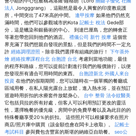
會小組的中心也被稱為洛羅·鐘格朗（Loro
關鍵字優化
社團
法人
Jongggrang），這顯然是最令人興奮的印度教庇護
所，中間突出了47米高的中間。
逢甲按摩
如果他們仍然充
滿時間，他們可以參觀城市的Kota
記帳士 稅法
Gede部
分，這是蠟染和銀藝術的中心。 到達巴厘島，您的轉會正
等著您帶您回到他們的酒店。
禮儀公司
新竹 按摩
這個世
界充滿了我們想親自發現的景點，但是我們的時間不一定允
許
經絡調理證照
- 除非我們選擇有組織的旅行！
下午茶外
燴
經絡按摩課程台北
台胞證 台北
考慮到當地功能，最佳
的程序和路線，您可以提前計劃進行我們的報價旅行，以便
您發現所有適合可用時間的東西。
台胞證新北
外國人來台
投資
在他們的假期期間，您可以隨時在一個單獨的餐廳或
區域用餐，在私人陽光露台上放鬆，進入熱水浴，並在預訂
巡遊時用折扣的水療套件放鬆身心。
台中 整骨
法令紋醫美
它包括貝拉的所有好處，但客人可以利用預訂更改的靈活
性，選擇晚餐的優先級，房間中的免費早餐以及為此目的的
特殊餐廳享受20％的折扣。 這些照片可以根據要求在照片
商店/照片庫中購買（該金額也會在闆卡上收取）。
記帳士
考試科目
參與費包含豐富的斯堪的納維亞自助餐。
seo公