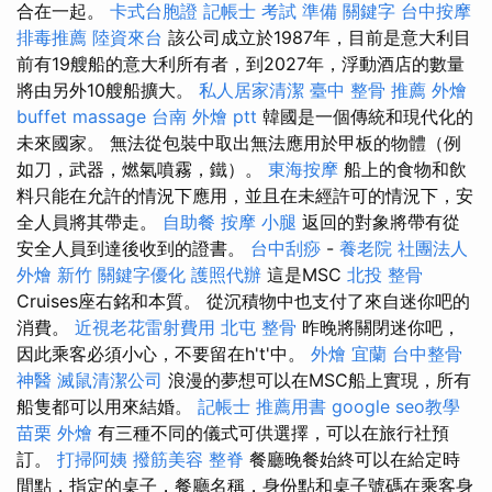
合在一起。
卡式台胞證
記帳士 考試 準備
關鍵字
台中按摩
排毒推薦
陸資來台
該公司成立於1987年，目前是意大利目
前有19艘船的意大利所有者，到2027年，浮動酒店的數量
將由另外10艘船擴大。
私人居家清潔
臺中 整骨 推薦
外燴
buffet
massage
台南 外燴 ptt
韓國是一個傳統和現代化的
未來國家。 無法從包裝中取出無法應用於甲板的物體（例
如刀，武器，燃氣噴霧，鐵）。
東海按摩
船上的食物和飲
料只能在允許的情況下應用，並且在未經許可的情況下，安
全人員將其帶走。
自助餐
按摩 小腿
返回的對象將帶有從
安全人員到達後收到的證書。
台中刮痧
-
養老院
社團法人
外燴 新竹
關鍵字優化
護照代辦
這是MSC
北投 整骨
Cruises座右銘和本質。 從沉積物中也支付了來自迷你吧的
消費。
近視老花雷射費用
北屯 整骨
昨晚將關閉迷你吧，
因此乘客必須小心，不要留在h't'中。
外燴 宜蘭
台中整骨
神醫
滅鼠清潔公司
浪漫的夢想可以在MSC船上實現，所有
船隻都可以用來結婚。
記帳士 推薦用書
google seo教學
苗栗 外燴
有三種不同的儀式可供選擇，可以在旅行社預
訂。
打掃阿姨
撥筋美容
整脊
餐廳晚餐始終可以在給定時
間點，指定的桌子，餐廳名稱，身份點和桌子號碼在乘客身