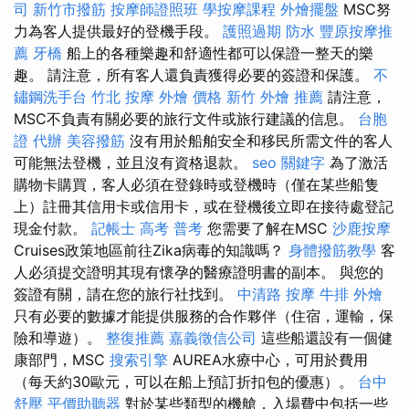
司
新竹市撥筋
按摩師證照班
學按摩課程
外燴擺盤
MSC努
力為客人提供最好的登機手段。
護照過期
防水
豐原按摩推
薦
牙橋
船上的各種樂趣和舒適性都可以保證一整天的樂
趣。 請注意，所有客人還負責獲得必要的簽證和保護。
不
鏽鋼洗手台
竹北 按摩
外燴 價格
新竹 外燴 推薦
請注意，
MSC不負責有關必要的旅行文件或旅行建議的信息。
台胞
證 代辦
美容撥筋
沒有用於船舶安全和移民所需文件的客人
可能無法登機，並且沒有資格退款。
seo 關鍵字
為了激活
購物卡購買，客人必須在登錄時或登機時（僅在某些船隻
上）註冊其信用卡或信用卡，或在登機後立即在接待處登記
現金付款。
記帳士 高考 普考
您需要了解在MSC
沙鹿按摩
Cruises政策地區前往Zika病毒的知識嗎？
身體撥筋教學
客
人必須提交證明其現有懷孕的醫療證明書的副本。 與您的
簽證有關，請在您的旅行社找到。
中清路 按摩
牛排 外燴
只有必要的數據才能提供服務的合作夥伴（住宿，運輸，保
險和導遊）。
整復推薦
嘉義徵信公司
這些船還設有一個健
康部門，MSC
搜索引擎
AUREA水療中心，可用於費用
（每天約30歐元，可以在船上預訂折扣包的優惠）。
台中
舒壓
平價助聽器
對於某些類型的機艙，入場費中包括一些