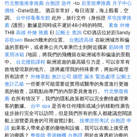
竹北整復推拿推薦
台胞證 急件
-to
后里按摩推薦
月子中心
價格
-Date信息。 酒店非常好，每日清潔，海上觀看，空
調。
台中排毒養生館
此外，旅行文件（身份證
草屯按摩推
薦
/護照）數據是同時或不遲於48小時的時間。
素食 外燴
THB
高雄 外燴 推薦
El
記帳士 查詢
CID酒店位於距Sandy
谷歌seo
Beach幾米的位置。
台胞證高雄
在歐洲城市和偏
遠的景觀中，或者乘公共汽車乘巴士到附近國家
筋師傅
營
業用冰箱
/地區，將我們的飛機留在歐洲城市和偏遠的景觀
中。
台北撥筋課程
歐洲巡遊的最高吸引力是，可以非常有
效地發現新的地方。 誰將處理我的特殊要求，將如何處理
所有請求？
外燴茶點
會計公司
牆壁 漏水 緊急處理
記帳士
會計乙級
一些要求可能需要從實用或醫學的角度進行更徹
底的檢查，該觀點由專門的內部委員會進行。
竹北整復推
薦
在所有情況下，我們的隱私政策都可以完全酌情處理乘
客的數據。
台中 spa
是否有任何殘疾或減少的移動性廣告
徒步旅行完全可以訪問，但是我們所有的客人都建議您閱讀
船上游覽委員會的可用遊覽計劃。
按摩證照考試
台胞證 申
請
如果客人帶來必要的藥物和設備，我可以在船上接受透
析治療嗎？
整復師
香港轉機 台胞證
用於血液透析治療的