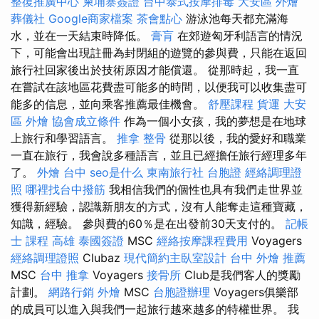
整復推廣中心
柬埔寨簽證
台中泰式按摩排毒
大安區 外燴
葬儀社
Google商家檔案
茶會點心
游泳池每天都充滿海
水，並在一天結束時降低。
膏肓
在郊遊匈牙利語言的情況
下，可能會出現註冊為封閉組的遊覽的參與費，只能在返回
旅行社回家後出於技術原因才能償還。 從那時起，我一直
在嘗試在該地區花費盡可能多的時間，以便我可以收集盡可
能多的信息，並向乘客推薦最佳機會。
舒壓課程
貨運
大安
區 外燴
協會成立條件
作為一個小女孩，我的夢想是在地球
上旅行和學習語言。
推拿 整骨
從那以後，我的愛好和職業
一直在旅行，我會說多種語言，並且已經擔任旅行經理多年
了。
外燴 台中
seo是什么
東南旅行社 台胞證
經絡調理證
照
哪裡找台中撥筋
我相信我們的個性也具有我們走世界並
獲得新經驗，認識新朋友的方式，沒有人能奪走這種寶藏，
知識，經驗。 參與費的60％是在出發前30天支付的。
記帳
士 課程 高雄
泰國簽證
MSC
經絡按摩課程費用
Voyagers
經絡調理證照
Clubaz
現代簡約主臥室設計
台中 外燴 推薦
MSC
台中 推拿
Voyagers
接骨所
Club是我們客人的獎勵
計劃。
網路行銷
外燴
MSC
台胞證辦理
Voyagers俱樂部
的成員可以進入與我們一起旅行越來越多的特權世界。 我