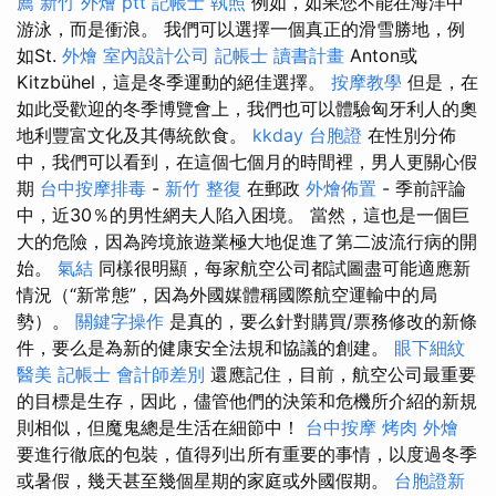
薦
新竹 外燴 ptt
記帳士 執照
例如，如果您不能在海洋中
游泳，而是衝浪。 我們可以選擇一個真正的滑雪勝地，例
如St.
外燴
室內設計公司
記帳士 讀書計畫
Anton或
Kitzbühel，這是冬季運動的絕佳選擇。
按摩教學
但是，在
如此受歡迎的冬季博覽會上，我們也可以體驗匈牙利人的奧
地利豐富文化及其傳統飲食。
kkday 台胞證
在性別分佈
中，我們可以看到，在這個七個月的時間裡，男人更關心假
期
台中按摩排毒
-
新竹 整復
在郵政
外燴佈置
- 季前評論
中，近30％的男性網夫人陷入困境。 當然，這也是一個巨
大的危險，因為跨境旅遊業極大地促進了第二波流行病的開
始。
氣結
同樣很明顯，每家航空公司都試圖盡可能適應新
情況（“新常態”，因為外國媒體稱國際航空運輸中的局
勢）。
關鍵字操作
是真的，要么針對購買/票務修改的新條
件，要么是為新的健康安全法規和協議的創建。
眼下細紋
醫美
記帳士 會計師差別
還應記住，目前，航空公司最重要
的目標是生存，因此，儘管他們的決策和危機所介紹的新規
則相似，但魔鬼總是生活在細節中！
台中按摩
烤肉 外燴
要進行徹底的包裝，值得列出所有重要的事情，以度過冬季
或暑假，幾天甚至幾個星期的家庭或外國假期。
台胞證新