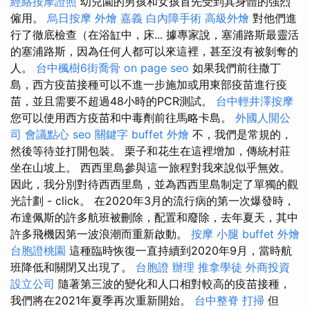
經絡按摩證照
幼兒園的男孩和女孩首先受到其身體的強烈
僱用。
烏日按摩
外燴 嘉義
白內障手術
高級外燴
對他們進
行了徹底檢查（在浴缸中，床... 據專家說，塞浦路斯最靈活
的塞浦路斯，因為任何人都可以來這裡，甚至沒有被剝奪的
人。
台中楓樹6街喬骨
on page seo
如果我們前往撒丁
島，西方疫苗接種可以不進一步施加或用東部疫苗進行疫
苗，並且需要不超過48小時的PCR測試。
台中輕井澤按摩
您可以使用西方疫苗和中毒劑前往馬略卡島。
外國人開公
司
會議點心
seo 關鍵字
buffet 外燴
不，我們是常規的，
然後等待並打開包裝。 栗子和花生在這裡增加，傳統村莊
坐在山坡上。 西西里島參與這一旅程對我來說似乎無效。
因此，我分別對待西西里島，並為西西里島制定了單獨的觀
光計劃 - click。 在2020年3月的流行病的第一次爆發時，
布達佩斯的許多航班被刪除，配置和廢除，去年夏天，其中
許多飛機因第一波浪潮而重新啟動。
按摩 小腿
buffet 外燴
台胞證桃園
這種臨時恢復一直持續到2020年9月，當時航
班降低和關閉又出現了。
台胞證 辦理
推拿學徒
外商投資
設立公司
隨著第三波的變化和人口相對較高的疫苗接種，
我們將在2021年夏季再次重新開始。
台中整脊
打掃
但