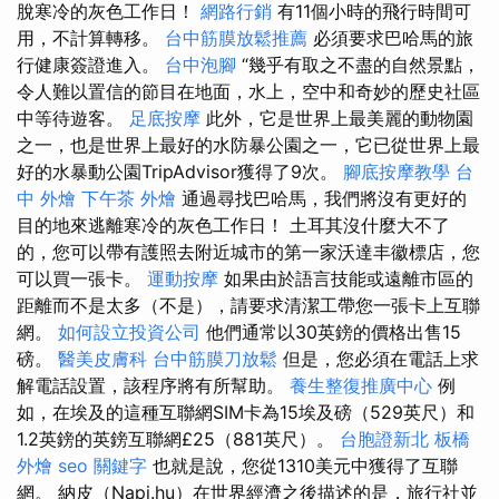
脫寒冷的灰色工作日！
網路行銷
有11個小時的飛行時間可
用，不計算轉移。
台中筋膜放鬆推薦
必須要求巴哈馬的旅
行健康簽證進入。
台中泡腳
“幾乎有取之不盡的自然景點，
令人難以置信的節目在地面，水上，空中和奇妙的歷史社區
中等待遊客。
足底按摩
此外，它是世界上最美麗的動物園
之一，也是世界上最好的水防暴公園之一，它已從世界上最
好的水暴動公園TripAdvisor獲得了9次。
腳底按摩教學
台
中 外燴
下午茶 外燴
通過尋找巴哈馬，我們將沒有更好的
目的地來逃離寒冷的灰色工作日！ 土耳其沒什麼大不了
的，您可以帶有護照去附近城市的第一家沃達丰徽標店，您
可以買一張卡。
運動按摩
如果由於語言技能或遠離市區的
距離而不是太多（不是），請要求清潔工帶您一張卡上互聯
網。
如何設立投資公司
他們通常以30英鎊的價格出售15
磅。
醫美皮膚科
台中筋膜刀放鬆
但是，您必須在電話上求
解電話設置，該程序將有所幫助。
養生整復推廣中心
例
如，在埃及的這種互聯網SIM卡為15埃及磅（529英尺）和
1.2英鎊的英鎊互聯網£25（881英尺）。
台胞證新北
板橋
外燴
seo 關鍵字
也就是說，您從1310美元中獲得了互聯
網。 納皮（Napi.hu）在世界經濟之後描述的是，旅行社並