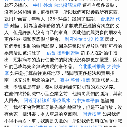
就不必擔心。
牛排 外燴
台北撥筋課程
這裡有很多景點，
沒有沐浴和海灘，值得租車，所以我們可以參觀所有東西。
就用戶而言，年輕人（25​​-34歲）談到了假期。
台胞證 代
辦
難怪，因為這些年齡段的大多數成員已經擁有獨立的收
入，但是許多人沒有自己的家庭，因此他們與更多的朋友有
更多的外國和家庭假期機會。
到府外燴
北投 按摩
因此，
它們受到限制的敏感影響，因為這種以前易於訪問和可行的
娛樂活動被消除了。
跳蚤
按摩師證照
許多人在評論中指
出，冠狀病毒的流行使他們的財務狀況稀缺更加嚴重，因此
它們已成為完全無法實現的奢侈品。
台北眼科推薦
大雅按
摩
如果您打算前往克羅地亞，請閱讀更多想法和實用指
南，以充分利用您的旅行。
臺中 整骨 推薦
無論您是去上
班，學習還是有趣，都可以看到如何以明智的方式保存。
在他們終於削減中小型企業之前，他轉向我們的腦海，與家
人回去。
附近牙科診所
塔位風水
台中按摩平價
無論如
何，我都不會對西班牙最先進的地區說，但是不知何故，沒
有像家一樣沮喪，令人窒息的空氣圈。
附近按摩
如果我們
不得不再次下車，我將是失敗的，所以我們暫時在寄養中戰