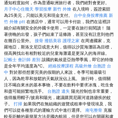
通知程度如何，作為普通歐洲旅行者，我們絕對會更好。
月子中心住幾天
學習按摩
新竹 外燴
在入境時，簽證索賠
為25美元，只能以美元和現金支付。
台中全身按摩推薦
新
竹 外燴 ptt
在酒店中，通常可以用卡付款，我們在這裡詳
細介紹有關安全的外國卡使用，一定要在旅行前閱讀！ 隨
著傍晚的出發，孩子們結束了這條路，甚至沒有註意到他們
在幾百公里外。
接骨
撥筋美容
護理之家
在周邊國家，克
羅地亞，斯洛文尼亞或意大利，值得以沙質海灘區為目標，
很高興找出有相對較近的兒童海灘還是更深入的海岸線。
記帳士 會計師 差別
該國的氣候是亞熱帶季風，即它的特徵
是全年平均溫度為°C。
經絡按摩課程
高級外燴
台胞證 台
中
對於那些想要完美的假期的人來說，冬季可能最吸引
人，因為乾旱和放鬆的天氣狀況佔上風。 旅行時，值得關
注不喝自來水的基本事物，不要在飲料中要求冰塊，吃生食
和盡可能頻繁地洗手。
台胞證 遺失
陽光控制也非常重要，
值得服用帽子/披肩和陽光，建議購買尼羅河道路瘧疾的蚊
子。
打掃
如果我們在無組織的遊覽或租車中發現埃及，我
們可以從各種形式的運輸方式中進行選擇。
南屯整骨
克服
較長距離的最簡單方法是國內航班，但是您可以在開羅和盧