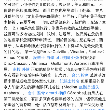
的可能性，但他們更喜歡現金，埃及磅，美元和歐元。 不
僅是住宿和服務地點，而且自然也剛剛進行了翻新。 在八
月份的假期（尤其是在南部國家）的同時，已經有葉子和炸
木植被，在夏季初，一切仍然是綠色的，新鮮的，充滿了生
命。 2.）如果您出國旅行，則應為有效的立法做好準備，
並儘可能多地做出規則，限制，法規等。 他們將在您的目
的地國家和您回家時申請您。 關於目的地，想在歐洲，西
班牙，法國和希臘旅行計劃旅行的人中有40％是最受歡迎
的目的地。 第一個是Pérez-Calvillo，Vinader，Fontes和
Almudí的家屬。
記帳士 自學 ptt
桃園 外燴
對於後者，
Diaz-Cassou，Almansa，Guillamón和Verónicas市場房
屋。
南投 外燴
正如他猜到的那樣，清真寺並不是您在科爾
多布看到的穆斯林時代的唯一紀念碑。
台北 按摩
瓜達基維
爾米爾斯或哈里發浴室也包括。
記帳士報名
但更重要的是
令人印象深刻的麥地那·阿扎哈拉（Medina
台胞證 遺失
Azahara）。
台中 整骨 dcard
律師
Córdoba由羅馬人在
第二世紀創立，有許多來自各個年齡段的古蹟，儘管當他是
哈里發的首都時，他生活在穆斯林統治下。 第三個受歡迎