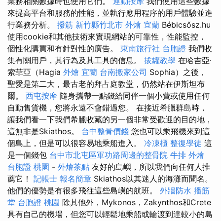
業務相關數據時也使用它們。
運動按摩
我們使用這些數據
來提高平台和服務的性能，並執行應用程序的用戶體驗並進
行業務分析。
撥筋 新竹縣竹北市
外燴 宜蘭
Bébicsősz.hu
使用cookie和其他技術來實現網站的可靠性，性能監控，
個性化購買和有針對性的廣告。
東南旅行社 台胞證
我們收
集有關用戶，其行為及其工具的信息。
拔罐教學
在哈吉亞·
索菲亞（Hagia
外燴 宜蘭
台南搬家公司
Sophia）之後，
聖愛是第二大，最古老的拜占庭教堂，仍然站在伊斯坦布
爾。
西屯按摩
隨身攜帶一點錢給同伴一個小費或使用任何
自動售貨機，您將永遠不會錯過您。 在接近希臘群島時，
讓我們看一下我們希臘收藏的另一個非常受歡迎的目的地，
這無非是Skiathos。
台中整骨價錢
您也可以乘飛機來到這
個島上，但是可以很容易地乘船進入。
冷凍櫃
整復學徒
這
是一個錢包
台中市北屯區軍功路周邊的整骨院
牛排 外燴
台胞證 桃園
-
外燴茶點
友好的島嶼，所以我們向任何人推
薦它！
記帳士 報名簡章
Skiathos以其迷人的海灘而聞名。
他們的優勢是有很多飛往這些島嶼的航班。
外牆防水
播筋
堂
台胞證 桃園
除其他外，Mykonos，Zakynthos和Crete
具有自己的機場，但您可以輕鬆地乘船或輪渡到達較小的島