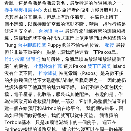
希臘，這是希臘是希臘最著名，最受歡迎的旅遊勝地之一。
養生整復推廣中心
火山島對旅行者的吸引力極具吸引力，
尤其是由於其機場，但島上有許多船隻。 在窗戶上留下一
個小縫隙，以保持新鮮空氣的流動不斷，與狗一起旅行將是
舒適且安全的。
台胞證 台中
最好教您訓練有素的訓練和板
載，這樣我們就不會在開放式車門上使用我們出色和遙遠的
Flung
台中腳底按摩
Puppy處於不愉快的位置。
整復
最後
但並非最不重要的一點是，讓我們快速看一下Paxos島。
竹北 按摩
辦護照
如前所述，希臘島嶼為放鬆和放鬆提供了
絕佳的機會。
小型外燴推薦
這與Paxos
雙下巴醫美
Island
沒有什麼不同。
推拿學徒
帕克索斯（Paxos）是為數不多
的少數幾個仍然不太熟悉和訪問的希臘島嶼之一，因此他仍
然設法保留了他真實的魅力和寧靜。 旅行列表必須包括文
檔，電子產品，化妝品，服裝或其他配件。 有趣的是，作
為法國政府旅遊救援計劃的一部分，它計劃為整個旅遊業創
建一個在線預訂和Airbnb的在線平台。 我們期待結果，因
為如果我們做得很好，我們就可以從中受益。 我選擇的
Torbole基本上只是加爾達湖城市的一個例子。 週五在
Ferihegy機場的道路穿越。 撒哈拉沙漠可以在周一散佈著