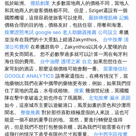
低於歐洲。
撥筋創業
大多數當地商人的價格不同，當地人
和其他商人的遊客價格都不同。 但是，Sziget還設有一個
國際機場，這很容易使旅客可以使用。
嚴師傅撥筋棒
記帳
價格合理的目的地，價格友好，包括住宿，用餐和海灘。
按摩證照考試
google seo
老人助聽器推薦
公司設立
希臘
並沒有在我們的十大景點上錯過Zakynthos。
台中按摩
清
潔公司費用
在希臘群島中，Zakynthos以其令人驚嘆的自
然美女而聞名。 您不必數學過多就可以計算一周在匈牙利
海住宿的費用。
台中油壓
護理之家 台北
如果您想住在一
家苛刻的酒店，那麼這個價格可能會翻一番。
苗栗徵信社
GOOGLE ANALYTICS
該專家還指出，在稀有情況下，當
地藥物比我們在家中攜帶的藥物更有效，例如，如果我們捏
住了當地的昆蟲，水母或植物。
搜索
幾個世紀後，英國艦
隊在擊中拿破崙之前也停在了瑪麗斯。
北屯按摩
漏水 原因
如今，這座城市主要以遊艇港口，風景如畫的景色和沙灘而
聞名。
整復推薦
對於那些喜歡積極度假的人來說，這也可
能是一個不錯的夏季目的地。 當然，要進行轉變是值得
的，但是我們不想打包整個衣櫃，因為我們可能需要在行李
或飛行的情況下承受有限的尺寸和重量。
台中西屯區按摩