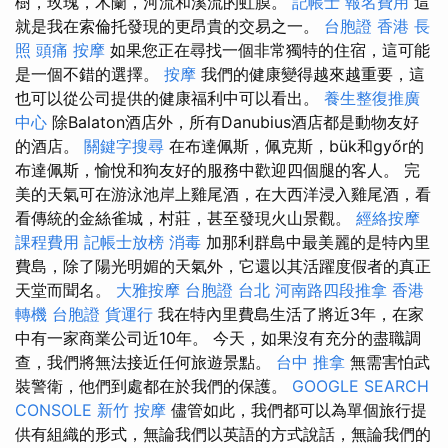
樹，玫瑰，木蘭，河流和溪流的虹膜。
記帳士 報名費用
這
就是我在索倫托發現的更昂貴的交易之一。
台胞證 香港
長
照
頭痛 按摩
如果您正在尋找一個非常獨特的住宿，這可能
是一個不錯的選擇。
按摩
我們的健康變得越來越重要，這
也可以從公司提供的健康福利中可以看出。
養生整復推廣
中心
除Balaton酒店外，所有Danubius酒店都是動物友好
的酒店。
關鍵字搜尋
在布達佩斯，佩克斯，bük和győr的
布達佩斯，愉悅和狗友好的服務中歡迎四個腿的客人。 完
美的天氣可在游泳池岸上雞尾酒，在大西洋浸入雞尾酒，看
看傳統的金絲雀城，村莊，甚至發現火山景觀。
經絡按摩
課程費用
記帳士放榜
消毒
加那利群島中最美麗的是特內里
費島，除了陽光明媚的天氣外，它還以其活躍度假者的真正
天堂而聞名。
大雅按摩
台胞證 台北
河南路四段推拿
香港
轉機 台胞證
貨運行
我在特內里費島生活了將近3年，在家
中有一家商業公司近10年。 今天，如果沒有充分的盡職調
查，我們將無法接近任何旅遊景點。
台中 推拿
無需害怕武
裝警衛，他們到處都在於我們的保護。
GOOGLE SEARCH
CONSOLE
新竹 按摩
儘管如此，我們都可以為單個旅行提
供有組織的形式，無論我們以英語的方式說話，無論我們的