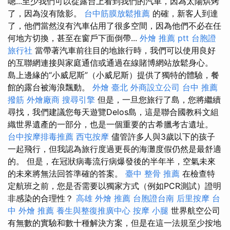
嗯...至少我們可以從露台上看到我們的汽車，因為太陽烘烤
了，因為沒有陰影。
台中筋膜放鬆推薦
的確，新客人到達
了，他們當然沒有汽車佔用了很多空間，因為他們不必在任
何地方切換，甚至在窗戶下面倒帶...
外燴 推薦 ptt
台胞證
旅行社
當帶著汽車前往目的地旅行時，我們可以使用良好
的互聯網連接與家庭通信或通過在線賭博網站放鬆身心。
島上邊緣的“小威尼斯”（小威尼斯）提供了獨特的體驗，餐
館的露台被海浪飄動。
外燴 臺北
外商設立公司
台中 推薦
撥筋
外燴廠商
搜尋引擎
但是，一旦您旅行了島，您將繼續
尋找，我們建議您每天遊覽Delos島，這是聯合國教科文組
織世界遺產的一部分，也是一個重要的古希臘考古遺址。
台中按摩排毒推薦
西屯按摩
儘管許多人與3歲以下的孩子
一起飛行，但我認為旅行度過更長的海灘度假仍然是最舒適
的。 但是，在冠狀病毒流行病爆發後的半年半，空氣未來
的未來將無法回答準確的答案。
臺中 整骨 推薦
在檢查特
定航班之前，您是否需要以獨家方式（例如PCR測試）證明
非感染的合理性？
高雄 外燴 推薦
台胞證台南
后里按摩
台
中 外燴 推薦
養生與整復推廣中心
按摩 小腿
世界航空公司
有無數的實驗和數十種解決方案，但是在這一法規至少按地