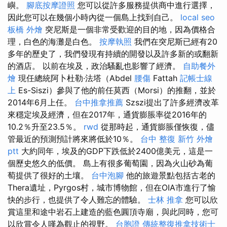
嶼。
腳底按摩證照
您可以從許多服務提供商中進行選擇，
因此您可以在幾個小時內從一個島上找到自己。
local seo
板橋 外燴
突尼斯是一個非常受歡迎的目的地，因為價格合
理，白色的海灘是白色。
按摩執照
我們在突尼斯已經有20
多年的歷史了，我們發現有持續的開發以及許多新的或翻新
的酒店。 以前在埃及，政治騷亂也影響了經濟。
自助餐外
燴
現任總統阿卜杜勒·法塔（Abdel
腰傷
Fattah
記帳士線
上
Es-Siszi）參與了他的前任莫西（Morsi）的推翻，並於
2014年6月上任。
台中推拿推薦
Szszi提出了許多經濟改革
來穩定埃及經濟，但在2017年，通貨膨脹率從2016年的
10.2％升至23.5％。
rwd
從那時起，通貨膨脹僅恢復，儘
管最近的預測預計將來將低於10％。
台中 整復
新竹 外燴
ptt
大約同年，埃及的GDP下跌低於2400億美元，這是一
個歷史悠久的低價。 島上有很多葡萄園，因為火山砂為葡
萄提供了很好的土壤。
台中泡腳
他的旅遊景點包括古老的
Thera遺址，Pyrgos村，城市博物館，但在OIA市進行了愉
快的步行，也提供了令人難忘的體驗。
士林 推拿
您可以欣
賞這里和途中岩石上建造的藍色圓頂寺廟，與此同時，您可
以欣賞令人嘆為觀止的視野。
台胞證
傳統整復推拿技術士