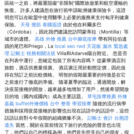
區統一之前，將嚴重阻礙“非限制”國際旅遊業和航空運輸的
恢復。 許多人建議您在旅行前申請歐洲健康保險卡，這證
明您可以在歐盟中使用醫學上必要的服務來支付匈牙利健康
保險。
天母 撥筋
泰國簽證
由於他在科爾多巴
（Córdoba），因此我們建議您訪問蒙蒂拉（Montilla）等
城市的遺體。
高雄 外燴 推薦
台中腳底按摩
帶有阿拉伯遺
蹟的尾巴和Priego，La
local seo
rwd
天花板 漏水 緊急處
理
記帳士 稅務相關法規
Villa和Adarve陽台附近。 您是否
在列表中運行，您確定包裝了所有內容嗎？ 從豪華酒店到
旅館，酒店供應量很廣。 酒店廣泛用於動態定價，因此值
得在預訂之前比較價格。 明智的假期最重要的特徵是在它
之前進行了徹底的準備。 隨著夏季的臨近，通過開放，解
決疫苗接種的開放，越來越多地增加了用戶，然後希望開放
目的地（國內或國內）成為主要話題。
草屯按摩推薦
外燴
嘉義
buffet外燴價格
台中 整骨
學習按摩
隨後的流行病學
措施和採用疫苗接種的影響也出現在話語中的話語中，這些
話語以前對今年假期的組織猶豫不決。
記帳士 會計
台胞證
遺失
當然，關於在當前情況下旅行的危險的聲音也出現
了，他們以自己的榜樣為例，他們首先想見自己的朋友，假