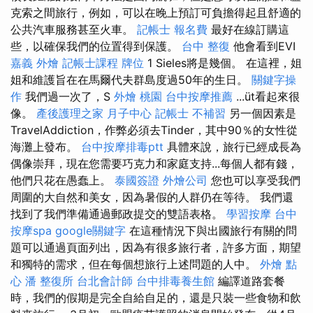
克索之間旅行，例如，可以在晚上預訂可負擔得起且舒適的
公共汽車服務甚至火車。
記帳士 報名費
最好在線訂購這
些，以確保我們的位置得到保護。
台中 整復
他會看到EVI
嘉義 外燴
記帳士課程
牌位
1 Sieles將是幾個。 在這裡，姐
姐和維護旨在在馬爾代夫群島度過50年的生日。
關鍵字操
作
我們過一次了，S
外燴 桃園
台中按摩推薦
...üt看起來很
像。
產後護理之家 月子中心
記帳士 不補習
另一個因素是
TravelAddiction，作弊必須去Tinder，其中90％的女性從
海灘上發布。
台中按摩排毒ptt
具體來說，旅行已經成長為
偶像崇拜，現在您需要巧克力和家庭支持...每個人都有錢，
他們只花在愚蠢上。
泰國簽證
外燴公司
您也可以享受我們
周圍的大自然和美女，因為暑假的人群仍在等待。 我們還
找到了我們準備通過郵政提交的雙語表格。
學習按摩
台中
按摩spa
google關鍵字
在這種情況下與出國旅行有關的問
題可以通過頁面列出，因為有很多旅行者，許多方面，期望
和獨特的需求，但在每個想旅行上述問題的人中。
外燴 點
心
潘 整復所
台北會計師
台中排毒養生館
編譯道路套餐
時，我們的假期是完全自給自足的，還是只裝一些食物和飲