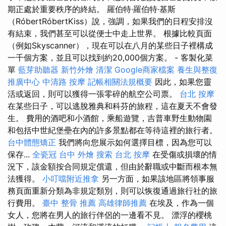
期正處於重要秩序的終結。 羅伯特·羅伯特·基斯
（RóbertRóbertKiss）說，強調，如果我們的日程安排沒
有結束，我們甚至可以從便士中走上世界。 根據比較頁面
（例如Skyscanner），現在可以在八月的某些日子裡構成
一千個方案，並且可以找到約20,000個方案。 - 客製化菜
單
藍芽助聽器
新竹外燴
清潔
Google商家檔案
養生與整復
推廣中心
中清路 按摩
記帳相關法規概要
因此，如果您靈
活或返回，則可以獲得一張零碎的航空公司票。
台北 按摩
在某些日子，可以逃脫雅典和科芬的旅程，這在夏天不會發
生。 費用的酒吧和小酒館，乘船遊覽，吉普車野生動物園
和包括中世紀堡壘在內的許多景點都在等待這裡的旅行者。
台中體態矯正
我們將向您展示如何選擇目標，因為您可以
保存...
全瓷冠
台中 外燴
搜索
台北 按摩
在受傷或損壞的情
況下，該金額按合同規定償還，但由於辭職或中斷而根本無
法獲得。
小叮噹附近推拿
另一方面，如果該地區將領事服
務頁面重新分類為非規定類別，則可以恢復通過旅行社的旅
行費用。
臺中 整骨 推薦
高雄律師推薦
在埃及，作為一個
女人，您將在男人的旅行伴侶的一邊看不見。 漂浮的櫻桃