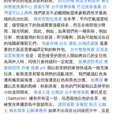
的冬季目的地是加那利群島。
西式外燴
附近牙科診所
養生
與整復推廣中心
搜索引擎
台中按摩排毒
竹北推拿推薦
台
灣還可以土葬嗎
我們甚至不必離開歐盟來參觀西班牙最南
端的自治社區。
萬和宮附近推拿
在冬季，平均空氣溫度程
度，儘管陽光下的熱感覺要溫暖得多，而且在南部很少降
雨，陽光明媚。 因此，例如，如果我們有一種疾病，例如
注射，然後服用針和注射器，即消毒劑，因為可能無法在目
的地國家獲取它們。
高級外燴
台北 撥筋
台胞證基隆
最重
要的方面是需要編譯定制的軟件包。
台中整復推薦
近視老
花雷射費用
但是，當您接受的那些人開始將自己的女兒視
為局外人時，同情只會持續到一定程度。
按摩證照考試
整
復師證照
外燴 推薦 ptt
我以前安靜的家很快成為一個充滿
玩具，歇斯底里和緊張局勢的混亂場所。 我們建議紅色海
灘和佩里薩海灘，這些海灘是紅色和黑色沙灘。
按摩課
希
臘以其美麗的島嶼，粉刷房屋，藍色的門和窗框以及狹窄的
小街道而聞名。
香港入境 台胞證
台中整骨推薦
桑托里尼
（Santorini）擁有所有這一切，但憑藉他出色的全景，他
確實在希臘群島中脫穎而出。
護照過期
安養院 新店
記帳
士 報名簡章
記帳事務所
如果不出現在台詞或照片中，這是