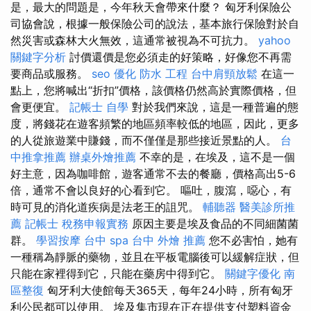
是，最大的問題是，今年秋天會帶來什麼？ 匈牙利保險公
司協會說，根據一般保險公司的說法，基本旅行保險對於自
然災害或森林大火無效，這通常被視為不可抗力。
yahoo
關鍵字分析
討價還價是您必須走的好策略，好像您不再需
要商品或服務。
seo 優化
防水 工程
台中肩頸放鬆
在這一
點上，您將喊出“折扣”價格，該價格仍然高於實際價格，但
會更便宜。
記帳士 自學
對於我們來說，這是一種普遍的態
度，將錢花在遊客頻繁的地區頻率較低的地區，因此，更多
的人從旅遊業中賺錢，而不僅僅是那些接近景點的人。
台
中推拿推薦
辦桌外燴推薦
不幸的是，在埃及，這不是一個
好主意，因為咖啡館，遊客通常不去的餐廳，價格高出5-6
倍，通常不會以良好的心看到它。 嘔吐，腹瀉，噁心，有
時可見的消化道疾病是法老王的詛咒。
輔聽器
醫美診所推
薦
記帳士 稅務申報實務
原因主要是埃及食品的不同細菌菌
群。
學習按摩
台中 spa
台中 外燴 推薦
您不必害怕，她有
一種稱為靜脈的藥物，並且在平板電腦後可以緩解症狀，但
只能在家裡得到它，只能在藥房中得到它。
關鍵字優化
南
區整復
匈牙利大使館每天365天，每年24小時，所有匈牙
利公民都可以使用。 埃及集市現在正在提供支付塑料資金