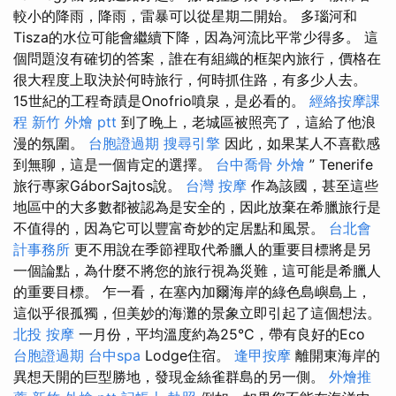
較小的降雨，降雨，雷暴可以從星期二開始。 多瑙河和
Tisza的水位可能會繼續下降，因為河流比平常少得多。 這
個問題沒有確切的答案，誰在有組織的框架內旅行，價格在
很大程度上取決於何時旅行，何時抓住路，有多少人去。
15世紀的工程奇蹟是Onofrio噴泉，是必看的。
經絡按摩課
程
新竹 外燴 ptt
到了晚上，老城區被照亮了，這給了他浪
漫的氛圍。
台胞證過期
搜尋引擎
因此，如果某人不喜歡感
到無聊，這是一個肯定的選擇。
台中喬骨
外燴
” Tenerife
旅行專家GáborSajtos說。
台灣 按摩
作為該國，甚至這些
地區中的大多數都被認為是安全的，因此放棄在希臘旅行是
不值得的，因為它可以豐富奇妙的定居點和風景。
台北會
計事務所
更不用說在季節裡取代希臘人的重要目標將是另
一個論點，為什麼不將您的旅行視為災難，這可能是希臘人
的重要目標。 乍一看，在塞內加爾海岸的綠色島嶼島上，
這似乎很孤獨，但美妙的海灘的景象立即引起了這個想法。
北投 按摩
一月份，平均溫度約為25°C，帶有良好的Eco
台胞證過期
台中spa
Lodge住宿。
逢甲按摩
離開東海岸的
異想天開的巨型勝地，發現金絲雀群島的另一側。
外燴推