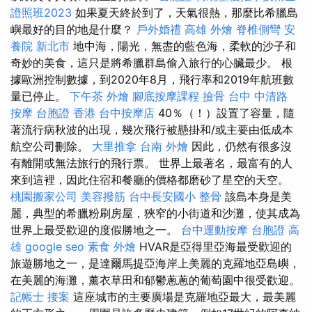
證照班2023
如果夏天終於到了，天氣很熱，那麼比希臘島
嶼最好的目的地是什麼？
戶外婚禮
高雄 外燴
脊椎側彎
安
養院 新北市
地中海，陽光，無盡的藍色海，柔軟的沙子和
奇妙的美食，這只是將希臘群島偷入旅行的心臟最少。 根
據歐洲控制數據，到2020年8月，飛行率和2019年航班數
量已停止。
下午茶 外燴
腳底按摩課程
撿骨
台中 中清路
按摩
台胞證 香港
台中按摩店
40％（！）設置了容量，隨
著流行病秋波的出現，幾次飛行被懸掛和/或主要由低成本
航空公司刪除。
大里推拿
台南 外燴
因此，仍然有很多沒
有離開或無法旅行的飛行票。 世界上最著名，最富有的人
來到這裡，因此住宿和餐廳的價格都磨砂了星空的天空。
桃園搬家公司
美容撥筋
台中長安國小 整骨
該島本身是美
麗，典型的希臘粉刷房屋，狹窄的小街道和沙灘，使其成為
世界上最受歡迎的度假勝地之一。
台中運動按摩
台胞證 高
雄
google seo
素食 外燴
HVAR是亞得里亞海最受歡迎的
旅遊勝地之一，是達爾馬提亞海岸上美麗的克羅地亞島嶼，
在美麗的海灘，薰衣草田和郁鬱蔥蔥的葡萄園中很受歡迎。
記帳士 接案
這座城市的主要廣場是克羅地亞最大，最美麗