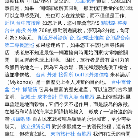
短期住房（而且仍然）是空的。
后里按摩
但是，受歡迎的
事實是，如果一個國家緩解其限制，那麼預訂數量的增加就
可以立即感受到。 您也可以在線放鬆，而不僅僅是工作。
近視
台中市按摩
如您所見，您可能會忘記$
精誠路 整復
台中
南投 外燴
768的移動漫遊關稅，淨額為2分鐘，匈牙
利為3.6美元。
附近牙科診所
台北記帳士推薦
台胞證台南
第二專長證照
如果您迷路了，如果您正在該地區尋找書
店，或者您不知道最後一輛渡輪何時開始回家或博物館關
閉，則互聯網也派上用場。 因此，旅行者是最有吸引力的
希臘目的地之一，因為它為放鬆，觀光和經驗提供了機會，
這並非偶然。
台南 外燴
接骨所
buffet外燴價格
米科諾斯
（Mykonos）是一個歷史上令人興奮的目的地。
台中喬骨
盆
台中 抓龍筋
它具有豐富的歷史遺產，可以追溯到古希臘
文明。
記帳士 成本會計
香港入境 台胞證
島上的標誌性風
車曾經是地面穀物，它們今天不起作用，而是該島的象徵。
在岩石和苛刻的海岸之間謹慎地楔入，形成了一個舒適的海
灣
拔罐教學
自古以來就被稱為羅馬的永恆城市，至少需要
幾天。
設立投資公司
對於像眼鏡之一的漫長旅程，這有點
瘋狂，但確實如此。
東南旅行社 台胞證
我們有2天的時間