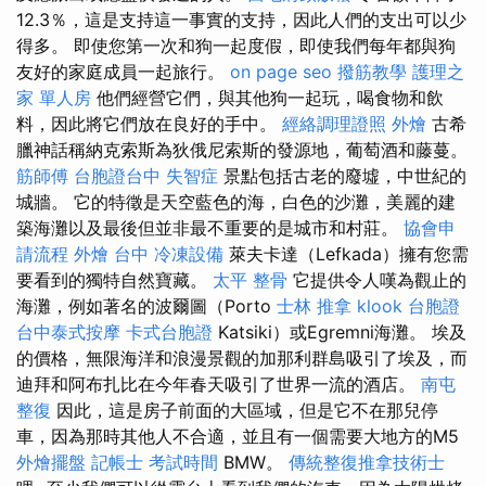
12.3％，這是支持這一事實的支持，因此人們的支出可以少
得多。 即使您第一次和狗一起度假，即使我們每年都與狗
友好的家庭成員一起旅行。
on page seo
撥筋教學
護理之
家 單人房
他們經營它們，與其他狗一起玩，喝食物和飲
料，因此將它們放在良好的手中。
經絡調理證照
外燴
古希
臘神話稱納克索斯為狄俄尼索斯的發源地，葡萄酒和藤蔓。
筋師傅
台胞證台中
失智症
景點包括古老的廢墟，中世紀的
城牆。 它的特徵是天空藍色的海，白色的沙灘，美麗的建
築海灘以及最後但並非最不重要的是城市和村莊。
協會申
請流程
外燴 台中
冷凍設備
萊夫卡達（Lefkada）擁有您需
要看到的獨特自然寶藏。
太平 整骨
它提供令人嘆為觀止的
海灘，例如著名的波爾圖（Porto
士林 推拿
klook 台胞證
台中泰式按摩
卡式台胞證
Katsiki）或Egremni海灘。 埃及
的價格，無限海洋和浪漫景觀的加那利群島吸引了埃及，而
迪拜和阿布扎比在今年春天吸引了世界一流的酒店。
南屯
整復
因此，這是房子前面的大區域，但是它不在那兒停
車，因為那時其他人不合適，並且有一個需要大地方的M5
外燴擺盤
記帳士 考試時間
BMW。
傳統整復推拿技術士