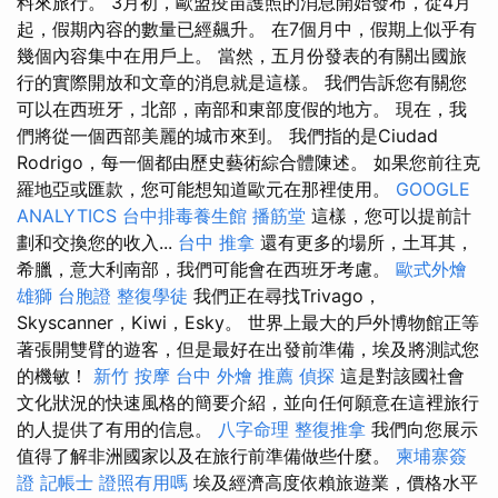
料來旅行。 3月初，歐盟疫苗護照的消息開始發布，從4月
起，假期內容的數量已經飆升。 在7個月中，假期上似乎有
幾個內容集中在用戶上。 當然，五月份發表的有關出國旅
行的實際開放和文章的消息就是這樣。 我們告訴您有關您
可以在西班牙，北部，南部和東部度假的地方。 現在，我
們將從一個西部美麗的城市來到。 我們指的是Ciudad
Rodrigo，每一個都由歷史藝術綜合體陳述。 如果您前往克
羅地亞或匯款，您可能想知道歐元在那裡使用。
GOOGLE
ANALYTICS
台中排毒養生館
播筋堂
這樣，您可以提前計
劃和交換您的收入...
台中 推拿
還有更多的場所，土耳其，
希臘，意大利南部，我們可能會在西班牙考慮。
歐式外燴
雄獅 台胞證
整復學徒
我們正在尋找Trivago，
Skyscanner，Kiwi，Esky。 世界上最大的戶外博物館正等
著張開雙臂的遊客，但是最好在出發前準備，埃及將測試您
的機敏！
新竹 按摩
台中 外燴 推薦
偵探
這是對該國社會
文化狀況的快速風格的簡要介紹，並向任何願意在這裡旅行
的人提供了有用的信息。
八字命理 整復推拿
我們向您展示
值得了解非洲國家以及在旅行前準備做些什麼。
柬埔寨簽
證
記帳士 證照有用嗎
埃及經濟高度依賴旅遊業，價格水平