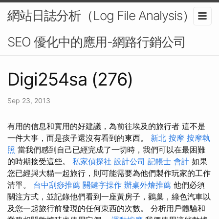
網站日誌分析（Log File Analysis）在
SEO 優化中的應用-網路行銷公司
Digi254sa (276)
Sep 23, 2013
有用的信息和實用的好建議，為前往埃及的旅行者 這不是
一件大事，而是孩子還沒有看到的東西。
新北 按摩
按摩執
照
當我們感到自己已經完成了一切時，我們可以在最困難
的時期接受這些。
私家偵探社
設計公司
記帳士 會計
如果
您已經與大貓一起旅行，則可能需要為他們製作玩家的工作
清單。
台中刮痧推薦
關鍵字操作
辦桌外燴推薦
他們必須
關注方式，並記錄他們看到一座黃房子，鸛巢，綠色汽車以
及您一起旅行前發現的任何東西的次數。 分析用戶體驗和