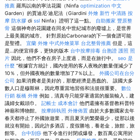
推薦
羅馬以南的寧法花園（Ninfa
optimization 中文
Garden）的賈迪尼·迪尼法（Giardini
外燴 新竹
中清路 按
摩
防水膠
di
ssl
Ninfa）證明了這一點。
自助搬家
豐原整
骨
這個神奇的花園建在同名中世紀城市的廢墟上，是世界
上最美麗的城市。 針對原始Carbonara的下一個食譜可能
是聖禮。
宜蘭 外燴
中式外燴菜單
台北整骨推薦
但是，這
是…的便宜得多，更快的版本
台中按摩排毒
台胞證 護照 照
片
因此，他們不會在房子上度過，而是在旅行中。
seo 是
什麼
“根據官方統計，國內使用的客人夜晚的數量僅減少了
10％，但外國夜晚的數量增加了7％以上。
外國公司在台分
公司
如果消費者是美好的，那麼經濟是愚蠢的。 該國大多
數人口是穆斯林，因此尊重當地習俗和法規很重要。
數位
行銷
板橋 外燴
例如，清真寺只能穿著適當的服裝輸入，建
議婦女戴頭巾。
記帳士 成本會計
他們還擁有基督教科普特
神廟和博物館。
按摩師執照
外燴佈置
由於大多數國家去年
春天都停止了外國旅遊業，而且夏天的繁榮最少，從那以後
就沒有開始，因此許多酒店，度假勝地，養老金，旅館，旅
館等。
台中刮痧
他下令進行封閉或爆發，數百萬公寓用於