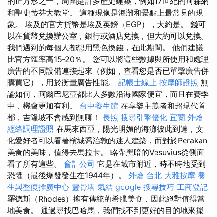
的正方形之一，周圍是許多歷史建築，例如17世紀的阿森納
和聖史蒂芬大教堂。 這種現像是海灘和景點上最常見的現
象。 埃及的官方貨幣是埃及英鎊（EGP），大約是。 錢可
以在貨幣兌換辦公室，銀行或酒店兌換，但大約可以兌換。
我們遇到的每個人都想用黑色換錢，在此期間。 他們建議
比官方匯率高15-20％。 您可以將這些數據與所使用和處理
廣告的不同設備連接起來（例如，查看您是否已單擊廣告併
購買它），用於衡量廣告性能。
記帳士線上
按摩師證照
無
論如何，阿爾巴尼亞都比大多數沿海國家便宜，而且在賽季
中，機會更加有利。
台中養生館
在享樂主義者和超現代首
都，吉隆坡不會感到無聊！
長照
搜尋引擎優化
宜蘭 外燴
經絡調理證照
在馬來西亞，陽光明媚的海灘彼此到達，文
化愛好者可以看著檳城喬治敦的迷人建築，而對於Perakan
美食的美味，值得去馬拉卡。 略帶黑暗的Vesuvius從側面
看了所有這些。
會計公司
它是在城市附近，時不時地受到
恐懼（最後爆發發生在1944年）。
外燴 台北
大雅按摩
養
生與整復推廣中心
靈骨塔
氣結
google 搜尋技巧
工商登記
羅德斯（Rhodes）擁有傳統的希臘美食，因此絕對值得當
地美食。 通過尋找巴哈馬，我們找不到更好的目的地來擺