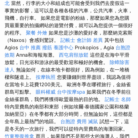
北
當然，行李的大小和組成也可能會受到我們去度假這一
事實的影響，這可以是各種各樣的汽車，公共汽車，火車，
飛機，自行車。 如果您是電影的粉絲，那麼如果您為您購
買最重要的拍攝網站的遊覽付費，就可以為您提供一個很好
的程序。
聚餐 外燴
如果您是沙灘的愛好者，那麼納克索斯
（Naxos）會感到驚訝。
記帳士 會計師 差異
其中包括
Agios
台中 推薦 撥筋
養護中心
Prokopios，Agia
台胞證
效期
Anna和海報海灘。
西屯肩頸放鬆
這些是在海中平滑
放鬆，日光浴和游泳的最受歡迎和極好的機會。
除蟑除害
達人
無論如何，在線本地卡都很好，因為例如，在一堆橋
樑和隧道上。
按摩執照
您要賺錢到世界盡頭，我認為值得
在當地卡上花費1200美元。 歐洲冬季在哪裡旅行，金絲雀
群島可點擊。
眼科權威
台中按摩spa
如果我們在冬季前往
金絲雀群島，我們將獲得歐盟最熱的目的地。
記帳士 名師
特內里費島的南部和東部（例如埃爾·泰德國家公園和格蘭
加納里亞）在冬季都有大部分時間，但無論如何，這些都是
全年島上最熱門的地區。
台胞證 費用
滅鼠
試想一下，這
是冬天的一次旅行，我們可以從特內里費島的海灘回家。
竹東整復推拿
而且，如果我們不是那些大的海灘人，我們