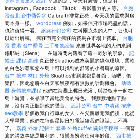
除蟑除害達人
設計
幸運的是，今天有廣告，但是有
Instagram，Facebook，Tiktok，有影響力的人等。
台胞
證台北
台中喬骨盆
Galbraith非常正確，今天我的需求與房
間本身一樣。
wordpress
例如，如果信貸市場耗盡的話，
也許值得一看。
網路行銷公司
在科爾克森的人中，它也可
以給出解釋。 瘋狂而完全瘋狂的賽馬在市場上賽車。
台胞
證 香港
台中喬骨
二手餐飲設備
來自世界各地的人們來到
錫耶納（Siena），在短時間內觀看了這一奇妙的景象。
記
帳士 課程 高雄
真正使Skiathos成為美麗的綠色環境，柔軟
的白色沙灘和您在島上可以找到的舒適的小餐廳的原因。
台中 按摩
林口 外燴
Skiathos市到處都是餐館，酒吧，俱
樂部，因此您將在白天和黑夜都有無數的計劃機會。
助聽
器
身體按摩課程
他們在海灘上曬日光浴，與踏板車一起在
島上游覽，並品嚐了當地美食的特色。 我默默地點了點
頭，沒有真正聽到他的聲音。
設計公司
台中 中清路 按摩
seo教學
那個教我自行車的女人，在父親離開我們後，他從
大學畢業，他們在每個星期日打電話給我們說話……不再
了。
嘉義 外燴
記帳士 套書
外燴buffet
關鍵字搜尋
一個普
遍的講故事總是勝利的，很樂意扮演任何年齡段。
西屯按