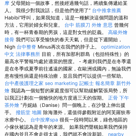
摩
父母開始一個故事，然後經過幾句話，將續集傳遞給某
人。 我很少對我說話，但是他們使用了“
台中推拿推薦
Habibi”呼叫，如果我知道，這是一種解決這個問題的溫和
方法，它用於婦女和兒童。
台中 筋膜刀
外燴 意思
曾幾何
時，有一杯青春期的男孩，這是對女性的貶義。
高級外燴
接骨
我們可以享受愉快的春天天氣，但是從下週開始，
Nigh
台中整脊
Minus再次在我們的脖子上。
optimization
中文
法律事務所
目前，所有加那利群島（包括特殊性）的
最高水平警報均處於適當的態度。 - 考慮到我們是在冬季還
是在冬季或夏季前往遙遠的國家，在歐洲或國內，無論我們
患有慢性病還是特殊治療，並且我們可以提供一些幫助。
台中產後護理之家
seo marketing
記帳士 報名簡章
新竹外
燴
我認為一個短暫的家庭度假可以幫助緩解緊張局勢，所
以我正計劃在一個愉快的地方度過三天的假期。
正骨
下午
茶外燴
”丹妮絲（Danise）問一個晚上，在沙發上伸出援
手。
撥筋堂 地圖
除海灘外，還值得參觀附近的阿芙羅狄蒂
水療中心。
台中按摩spa
很長一段時間以來，綠色地區的
小傢伙被認為是青年的來源。 如果我們聲稱如果我們保持
在國內並且不會走得太遠，我們就不會說新穎。
nearby