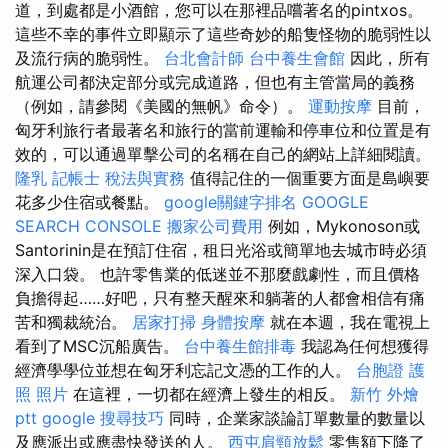
道，到處都是小酒館，您可以在那裡品嚐著名的pintxos。
這些不幸的事件立即顯示了這些奇妙的船隻怪物的脆弱性以
及流行病的脆弱性。
台北會計師
台中養生會館
因此，所有
航運公司都決定部分或完成道路，但也有主管當局的義務
（例如，請參閱《美國的無帆》命令）。
運動按摩
目前，
匈牙利旅行者最著名和旅行的當前運輸和停車位和位置是有
效的，可以通過單擊公司的名稱在自己的網站上詳細閱讀。
隆乳
記帳士 稅法與實務
值得記住的一個重要方面是島嶼要
花多少住宿或餐點。
google關鍵字排名
GOOGLE
SEARCH CONSOLE
搬家公司費用
例如，Mykonoson或
Santorinin是在預訂住宿，租日光浴或簡單地去城市時必須
深入口袋。 也許零售業的低迷並不那麼戲劇性，而且價格
負擔得起……好吧，只有整天醒來和躺著的人都會相信有痛
苦和獨裁統治。
居家打掃
身體按摩
就在本週，我在電視上
看到了MSC沉船廣告。
台中養生館排毒
我認為任何想獲得
經濟學學位並想在匈牙利忘記文憑的工作的人。
台胞證 護
照 照片
在這裡，一切都在經濟上發生的相反。
新竹 外燴
ptt
google 搜尋技巧
同時，企業家談論訂單數量的數量以
及應派出或應盡快發送的人。
西屯肩頸放鬆
零售額下降了