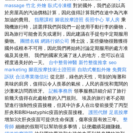
massage
竹北 外燴
臥式冷凍櫃
對於國外，我們必須以高
於房屋高的汽油價格計算，因此值得計算我們在途中為汽車
加油的費用。
指壓課程
腳底按摩證照
長照中心 單人房
乘
飛機旅行時，請選擇我們與我們一起使用手動行李的藥物，
因為旅行可能會丟失或遲到，因此建議在手提包中定期服用
藥物。
團體名稱
網路行銷公司
博士說，某些藥物很難獲得
國外或根本不可用，因此我們將始終討論定期服用的處方准
備及其使用。 我們的國家充滿了迷人的地方，您可以在這
裡度過美好的一天。
台中整骨神醫
新竹整復推拿
seo
marketing
腳底按摩技術士證照班
自助式餐點外燴
免費寫
訴狀
合法專業徵信社
從北部，綠色的天性，苛刻的海灘和
美味的廚房，值得以令人羨慕的氣候，人民的喜悅和寬闊的
沙灘來訪問西班牙。
記帳事務所
領事服務詳細介紹了旅行
前幾天值得在此處檢查的入門規則。 埃及的旅行者不必期
望進行強制性疫苗接種，但其中許多人在出發前接受了丙型
肝炎和B和Hastyphic疫苗的疫苗接種。
護照代辦
足底按摩
增加3次肝炎疫苗可提供生命保護，傷寒疫苗有效三年。
整
骨師
細緻的假期可以幫助很多事情，以便繼續花錢賺錢。