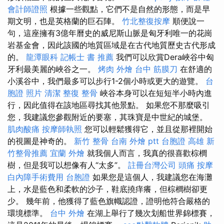
會計師證照
根據一些觀點，它們不是自然的形態，而是早
期文明，也是英格蘭的巨石陣。
竹北整復按摩
順便說一
句，這座擁有3億年曆史的威尼斯山脈是匈牙利唯一的花崗
岩基金會，因此該國的地質區域是在古代地質歷史古代形成
的。
龍潭眼科
記帳士 書 推薦
我們可以欣賞Dera峽谷中匈
牙利最美麗的峽谷之一。
烤肉 外燴
台中 筋膜刀
在舒適的
小溪谷中，我們最多可以步行1-2個小時或更大的遊覽。
台
胞證 照片
清潔
整復 整骨
峽谷本身可以在短短半小時內進
行，因此值得在該地區尋找其他景點。 如果您不那麼吸引
您，我建議您參觀附近的要塞，其珠寶是中世紀的城堡。
肌肉酸痛
按摩師執照
您可以輕鬆獲得它，並且從那裡開始
的視圖是神奇的。
新竹 整骨
台南 外燴 ptt
台胞證 高雄
新
竹整骨推薦
宜蘭 外燴
就我個人而言，我真的很喜歡棕櫚
樹，但是我可以想像有人“太多”。
註冊台灣公司
頭痛 按摩
白內障手術費用
台胞證
如果您是這個人，我建議您在海灘
上，水是藍色和柔軟的沙子，鞋底撓痒癢，但棕櫚樹卻更
少。 幾年前，他獲得了藍色旗幟認證，證明他符合嚴格的
環境標準。
台中 外燴
在湖上舉行了幾次划船世界錦標賽，