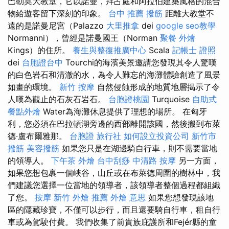
巴勒莫大教堂，它以諾曼，拜占庭和阿拉伯建築風格的混合
物給遊客留下深刻的印象。
台中 推薦 撥筋
距離大教堂不
遠的是諾曼尼宮（Palazzo
大里推拿
dei
google seo教學
Normanni），曾經是諾曼國王（Norman
聚餐 外燴
Kings）的住所。
養生與整復推廣中心
Scala
記帳士 證照
dei
台胞證台中
Tourchi的海濱美景邀請您發現其令人驚嘆
的白色岩石和清澈的水，為令人難忘的海灘體驗創造了風景
如畫的環境。
新竹 按摩
自然侵蝕形成的地質地層揭示了令
人嘆為觀止的石灰石岩石。
台胞證桃園
Turquoise
自助式
餐點外燴
Water為海灘休息提供了理想的場所。 在匈牙
利，您必須在巴拉頓湖旁邊的西部離開該國，然後搬到布萊
德·盧布爾雅那。
台胞證 旅行社
如何設立投資公司
新竹市
撥筋
美容撥筋
如果您只是在湖邊騎自行車，則不需要當地
的領導人。
下午茶 外燴
台中刮痧
中清路 按摩
另一方面，
如果您想包裹一個峽谷，山丘或在布萊德周圍的樹林中，我
們建議您選擇一位當地的領導者，該領導者整個過程都組織
了您。
按摩
新竹 外燴 推薦
外燴 意思
如果您想發現該地
區的隱藏珍寶，不僅可以步行，而且還要騎自行車，租自行
車或為駕駛付費。 我們收集了前貴族庇護所和Fejér縣的童