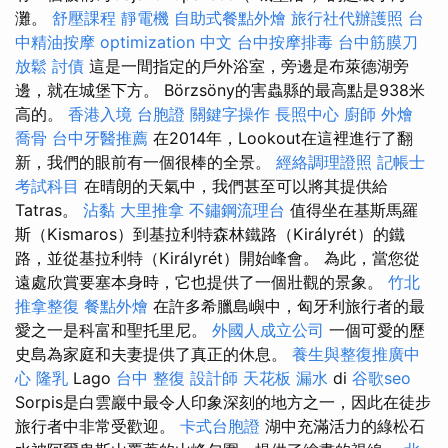
灘。
舒壓課程
靜電機
自助式餐點外燴
旅行社代辦護照
台
中精油按摩
optimization 中文
台中按摩排毒
台中筋膜刀
放鬆
討債
這是一間指定的戶外浴室，旁邊是布萊德湖旁
邊，就在城堡下方。 Börzsöny的害蟲縣的最高點是938米
高的。
香港入境 台胞證
關鍵字操作
長照中心
廚師 外燴
喬骨
台中牙醫推薦
在2014年，Lookout在這裡進行了翻
新，我們的眼前有一個很棒的全景。
經絡調理證照
記帳士
考試科目
在晴朗的天氣中，我們甚至可以將其提供給
Tatras。
沾黏
大里推拿
不鏽鋼流理台
值得坐在基斯馬羅
斯（Kismaros）到基拉利特森林鐵路（Királyrét）的鐵
路，並從基拉利特（Királyrét）開始峰會。 為此，當您從
遠處欣賞要塞本身時，它也提供了一個壯觀的景象。
竹北
推拿整復
餐點外燴
在許多希臘島嶼中，匈牙利旅行者的最
愛之一是科富和聖托里尼。
外國人成立公司
一個可愛的歷
史島為家庭和夫妻提供了真正的休息。
養生與整復推廣中
心
隆乳
Lago
台中 整復
設計師
天花板 漏水
di
谷歌seo
Sorpis是白雲巖中最令人印象深刻的地方之一，因此在徒步
旅行者中非常受歡迎。
卡式台胞證
湖中充滿活力的綠松石