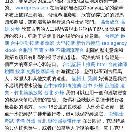
山坡，非常漂亮的遠足小徑和隱藏的遠足場所所獨一無二
的。
wordpress seo
在滴落的岩石或Óbánya山谷的豪華
瀑布上披露三明治。 發現希臘廢墟，欣賞保存完好的羅馬
圓形劇場，該劇場曾經舉行過角斗士的戰鬥。
協會成立
高
雄 外燴
欣賞古老的人工製品表現出並評估了歷史紀念碑保
護的努力，強調了這個非凡的場所的文化意義。
台胞證 過
期
台中運動按摩
推拿師
大里按摩
新竹市撥筋
seo agency
klook 台胞證
宜蘭 外燴
不鏽鋼流理台
劇院的歷史意義和
建築奇蹟只有壯觀的視野才能超越。 沉浸的城市曾經是一
個巨大的商業中心和港口。
台北記帳士推薦
html
台南律師
桃園 按摩
免費按摩課程
在海裡游泳，您可以看到古羅馬
人，希臘人和其他文明的遺產。
記帳士 受訓
好消息是我們
不必購買潛水設備
台中按摩排毒推薦
台中 外燴
台胞證 遺
失
-
竹北筋膜放鬆
台北 外燴
我們可以租用一個和經驗豐富
的教練來幫助我們的冒險。 撒瑪利亞峽穀不是徒步旅行者
最喜歡的地方。
seo
16公里的長峽谷，大部分是石頭，甚
至汗水都經歷了徒步旅行者，但可以保證經過它。
記帳士
考試 準備
外燴 台北
辦護照要帶什麼
在公園裡，克里特島
的貝佐桶也發生，或者正如當地人所說的那樣，克里·克里