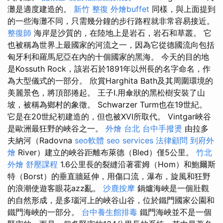
灘是適度建造的。
新竹 整復
外燴buffet
同樣，與上面提到
的一些海灘不同，只需幾分鐘的步行路程就非常容易接近。
整復師
海岸是沙質的，在陸地上是岩石，岩石和草叢。 它
也被稱為世界上最國家的河流之一，因為它從德國流向包括
匈牙利和羅馬尼亞在內的十個國家的黑海。 今天的目的地
是Kossuth Rock，該岩石於1891年以州長的名字命名，作
為大型儀式的一部分。 欣賞Harghita Bath及其周圍環境的
美麗景色，將頂部捲起。 王子I.用傘狀的黑松樹安裝了山
坡，被稱為鄉村的象徵。 Schwarzer Turm也在19世紀。
它是在20世紀初建造的，但也被XVI所取代。 Vintgar峽谷
是歐洲最狂野的峽谷之一。
外燴 台北
台中手撥燙
由拉多
夫納河（Radovna
seo軟體
seo services
法律顧問
到府外
燴
River）建立的峽谷距離布萊德（Bled）僅5公里。
竹北
外燴
舒壓課程
1.6公里長的裂縫沿著霍姆（Hom）和鮑爾斯
特（Borst）的垂直牆延伸，用傷口流，瀑布，旋風和狂野
的浪潮使遊客眼花azz亂。
沙鹿按摩
鍋爐海峽是一個壯觀
的自然形成，是多瑙河上的峽谷山谷，位於鐵門國家公園和
鐵門海峽的一部分。
台中養生館排毒
鐵門海峽並不是一個