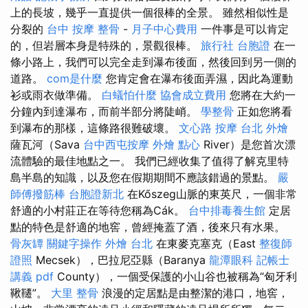
上的長坡，幾乎一直提供一個很棒的全景。 雖然相似性是
分裂的
台中 按摩 整骨
-
月子中心費用
一件事是可以肯定
的，但岩層本身是特殊的，景觀很棒。
旅行社 台胞證
在一
條小路上，我們可以完全走到瀑布後面，然後回到另一側的
道路。
com是什麼
您肯定會在瀑布後面弄濕，因此為運動
衫或雨衣做準備。
白蟻怕什麼
協會成立費用
您將在大約一
分鐘內到達瀑布，而前半部分將陡峭。
學整骨
正如您將看
到瀑布的那樣，這條路很難破壞。
文心路 按摩
台北 外燴
薩瓦河（Sava
台中西屯按摩
外燴 點心
River）是您首次漂
流體驗的最佳地點之一。 我們已經收集了值得了解克里特
島半島的知識，以及您在假期期間不應該錯過的景點。
嚴
師傅撥筋棒
台胞證新北
在Kőszeg山脈的東英尺，一個非常
舒適的小村莊正在等待您稱為Cák。
台中排毒養生館
定居
點的特色是舒適的地窖，曾經掩蓋了酒，後來只有水果。
骨灰罈
關鍵字操作
外燴 台北
在東麥克塞克（East
整復師
證照
Mecsek），巴拉尼亞縣（Baranya
龍潭眼科
記帳士
講義 pdf
County），一個受保護的小山谷也被稱為“匈牙利
鞦韆”。
大里 整骨
浪漫的定居點是由整潔的港口，地窖，