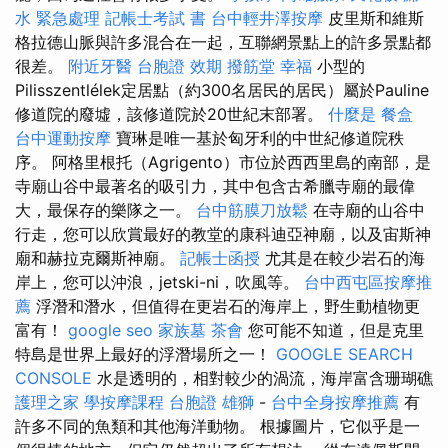
水 緊急處理
記帳士考試 書
台中輕井澤按摩
皮里斯和維斯
格拉德山脈與許多混合在一起，互聯網景點上的許多景點都
很差。
附近牙醫
台胞證 效期
撥筋堂 幸福
小型的
Pilisszentlélek定居點（約300名居民的居民）屬於Pauline
修道院的廢墟，該修道院於20世紀末部署。
什麼是
餐盒
台中運動按摩
寶琳是唯一基於匈牙利的中世紀修道院秩
序。 阿格里根托（Agrigento）市位於西西里島的南部，是
寺廟山谷中最著名的吸引力，其中包含古希臘寺廟的最偉
大，最保存的樂隊之一。
台中筋膜刀放鬆
在寺廟的山谷中
行走，您可以欣賞最好的教堂的康科迪亞神廟，以及宙斯神
廟和赫拉克爾斯神廟。
記帳士函授
尤其是在較少岩石的海
岸上，您可以沖浪，jetski-ni，吹風等。
台中西屯區按摩推
薦
浮潛和潛水，但值得在更岩石的海岸上，野生動植物更
富有！
google seo
家族墓
茶會
您可能不知道，但是克里
特島是世界上最好的浮潛場所之一！
GOOGLE SEARCH
CONSOLE
水是透明的，相對較少的渦流，海岸富含珊瑚礁
護理之家
學按摩課程
台胞證 雄獅
-
台中全身按摩推薦
有
許多不同的魚類和其他海洋動物。 根據圖片，它似乎是一