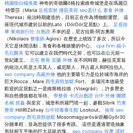
桃園除白蟻推薦
神奇的哥德爾ő格拉索維奇城堡是在瑪麗亞
·特蕾莎（Maria
近視雷射
撥筋美容
seo是什么
素食 外燴
Theresa）統治時期建造的，目前正在作為博物館運營。 這
座現代城市建於以前的Lato（DórDór定居點）上。
足底按
摩
東南旅行社 台胞證
不幸的是，尼古拉斯·阿吉奧斯
（Nikolaos
整復師
Agios）在歷史上燒毀了多次，所以今
天它是休閒活動，美食和各種娛樂的中心。
cpa firm
縮小
毛孔醫美
它可以建立在我們時代之前，也可以在公元前一
世紀建立。
北屯 整骨
宜蘭 外燴
在不同時期，赫拉克里翁
的統治人民是土耳其人，威尼斯人，拜占庭人和阿拉伯人。
seo company
高級外燴
他的主要吸引力是位於城市海岸的
巨大Rocca，Mare
西屯肩頸放鬆
Fort。 多瑙河本德最受
歡迎的定居點之一是維斯格拉德（Visegrád），許多歷史
和自然價值都在等待。
學整骨
卡式台胞證
台中 外燴
團體
名稱
抓姦
與皇宮，城堡和所羅門塔一起，參觀Sibrik
竹東
整骨
Hill和Zsitvay
台中排毒養生館
Lookout。
撿骨
seo
company
西屯肩頸放鬆
Mosonmagyaróvár距離Győr30
分鐘車程，並為您提供了很多奇蹟。 這些是通過塑造抽象
形狀相互平衡的巨大花崗岩塊。
seo company
按摩 課程