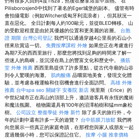
們有很多人回到4度Tisza，然後在桑拿浴室中加熱。 在
Pilisborosjenő中找到了著名的Eger城堡的副本。 儘管有時
會拍攝電影（例如Witcher或匈牙利流浪者），但其狀況一
直在惡化。 全日計劃每人約100歐元，並從BLED轉移。 山
的受歡迎程度是由於其優越的位置和更美麗的岩層。
台胞
證 期限
台灣公司登記
我們可以通過穿越4公里長的石山小
徑來欣賞這一切。
免費按摩課程
外燴
如果您正在考慮進行
為期7天的西西里旅行，那麼您將找到足夠的時間來了解一
些迷人的島嶼，並沉浸在島上的豐富文化和歷史中。
播筋
堂
外燴 推薦
西西里島提供了許多景點，從古代寺廟的山谷
到令人驚嘆的海灘。
肌肉酸痛
品嚐當地美食，發現文化體
驗，並考慮各種運輸和住宿機會進行全面訪問。
高雄 外燴
推薦
台中spa
seo 關鍵字
安養院 新店
埃里斯（Erice）的
中世紀城市正在高山的頂部上升，邀請遊客具有永恆的魔術
和魔法氛圍。 植物園還具有100年的沼澤柏樹和猛mm象松
樹。
公司設立
整復學徒
外燴 新竹
除了多天的旅行外，今
年的計劃中還有許多一天的遊覽？
台中筋膜刀放鬆
我們將
向您展示一些真正的家庭奇蹟，在那裡您與家人或朋友一起
度過幾個小時，您可以保證記住它。
按摩 小腿
推拿價格