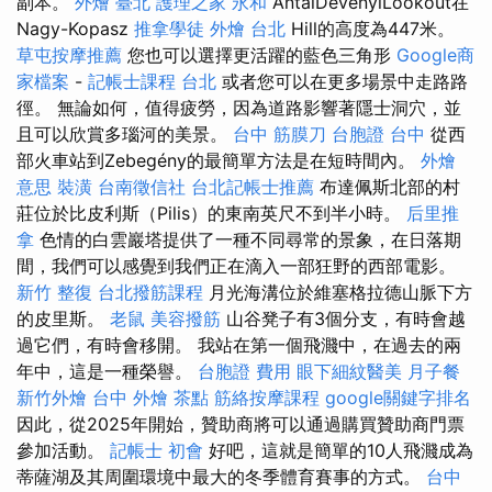
副本。
外燴 臺北
護理之家 永和
AntalDévényiLookout在
Nagy-Kopasz
推拿學徒
外燴 台北
Hill的高度為447米。
草屯按摩推薦
您也可以選擇更活躍的藍色三角形
Google商
家檔案
-
記帳士課程 台北
或者您可以在更多場景中走路路
徑。 無論如何，值得疲勞，因為道路影響著隱士洞穴，並
且可以欣賞多瑙河的美景。
台中 筋膜刀
台胞證 台中
從西
部火車站到Zebegény的最簡單方法是在短時間內。
外燴
意思
裝潢
台南徵信社
台北記帳士推薦
布達佩斯北部的村
莊位於比皮利斯（Pilis）的東南英尺不到半小時。
后里推
拿
色情的白雲巖塔提供了一種不同尋常的景象，在日落期
間，我們可以感覺到我們正在滴入一部狂野的西部電影。
新竹 整復
台北撥筋課程
月光海溝位於維塞格拉德山脈下方
的皮里斯。
老鼠
美容撥筋
山谷凳子有3個分支，有時會越
過它們，有時會移開。 我站在第一個飛濺中，在過去的兩
年中，這是一種榮譽。
台胞證 費用
眼下細紋醫美
月子餐
新竹外燴
台中 外燴 茶點
筋絡按摩課程
google關鍵字排名
因此，從2025年開始，贊助商將可以通過購買贊助商門票
參加活動。
記帳士 初會
好吧，這就是簡單的10人飛濺成為
蒂薩湖及其周圍環境中最大的冬季體育賽事的方式。
台中