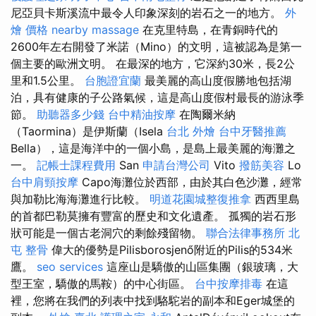
尼亞貝卡斯溪流中最令人印象深刻的岩石之一的地方。
外
燴 價格
nearby massage
在克里特島，在青銅時代的
2600年左右開發了米諾（Mino）的文明，這被認為是第一
個主要的歐洲文明。 在最深的地方，它深約30米，長2公
里和1.5公里。
台胞證宜蘭
最美麗的高山度假勝地包括湖
泊，具有健康的子公路氣候，這是高山度假村最長的游泳季
節。
助聽器多少錢
台中精油按摩
在陶爾米納
（Taormina）是伊斯蘭（Isela
台北 外燴
台中牙醫推薦
Bella），這是海洋中的一個小島，是島上最美麗的海灘之
一。
記帳士課程費用
San
申請台灣公司
Vito
撥筋美容
Lo
台中肩頸按摩
Capo海灘位於西部，由於其白色沙灘，經常
與加勒比海海灘進行比較。
明道花園城整復推拿
西西里島
的首都巴勒莫擁有豐富的歷史和文化遺產。 孤獨的岩石形
狀可能是一個古老洞穴的剩餘殘留物。
聯合法律事務所
北
屯 整骨
偉大的優勢是Pilisborosjenő附近的Pilis的534米
鷹。
seo services
這座山是驕傲的山區集團（銀玻璃，大
型王室，驕傲的馬鞍）的中心街區。
台中按摩排毒
在這
裡，您將在我們的列表中找到駱駝岩的副本和Eger城堡的