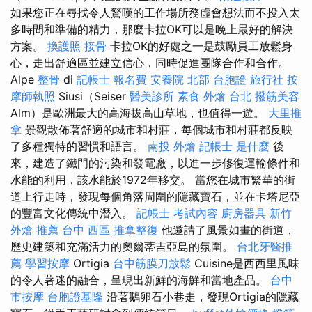
如果您正在尋找令人驚嘆的工作場所務虛會想法而不投入太
多時間和準備的精力，那麼卡拉OK可以是晚上最好的解決
方案。
換護照
接骨
卡拉OK的好處之一是鼓勵員工放鬆身
心，走出舒適區並建立信心，同時促進團隊合作和合作。
Alpe
整骨
di
記帳士 報名費
安養院 北部
台胞證 旅行社
按
摩師執照
Siusi（Seiser
醫美診所
素食 外燴 台北
撥筋美容
Alm）是歐洲最大的高海拔高山草地，也值得一遊。
大里推
拿
景觀散佈著舒適的城市和村莊，每個城市和村莊都反映
了多種獨特的習慣和語言。
南投 外燴
記帳士 是什麼
後
來，建造了鐵門的污染和發電廠，以進一步修復運輸條件和
水能的利用，該水能於1972年移交。 當您在城市繁華的街
道上行走時，發現每個角落周圍的隱藏寶石，並在卡塔尼亞
的豐富文化傳統中潛入。
記帳士 考試內容
廚房器具
新竹
外燴 推薦
台中 西區 推拿整復
他邀請了風景如畫的街道，
歷史建築和充滿活力的奧爾蒂吉亞島的氛圍。
台北牙醫推
薦
學習按摩
Ortigia
台中筋膜刀放鬆
Cuisine是西西里風味
的令人著迷的融合，呈現出新鮮的海鮮和當地產品。
台中
市按摩
台胞證基隆
沿著鵝卵石小巷走，發現Ortigia的隱藏