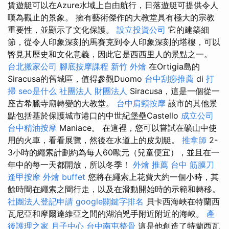
賃遊艇可以在Azure水域上自由航行，日落遊艇可提供令人
嘆為觀止的景象。 擁有藝術傑作的大教堂具有極大的宗教
重要性，並顯示了文化保護。
設立投資公司
它的建築細
節，從令人印象深刻的馬賽克到令人印象深刻的塔樓，可以
瞥見其歷史和文化意義，因此它是西西里人的景點之一。
台北搬家公司
腳底按摩課程
新竹 外燴
在Ortigia島的
Siracusa的舊城區，值得參觀Duomo
台中刮痧推薦
di
打
掃
seo是什么
社團法人 財團法人
Siracusa，這是一個從一
座古希臘寺廟轉變的大教堂。
台中肩頸按摩
該市的其他景
點包括基於保護城市港口的中世紀堡壘Castello
成立公司
台中精油按摩
Maniace。 在這裡，您可以嘗試在礦山中使
用的火車，看看展覽，然後在水道上的皮划艇。
推拿師
2-
3小時的繩索計劃約為每人60歐元（兒童便宜），並且在一
年中的每一天都開放，所以冬季！
外燴 推薦
台中 筋膜刀
逢甲按摩
外燴 buffet
您將在繩索上花費大約一個小時，其
餘時間在繩索之間行走，以及在滑動開始時的示範和轉移。
社團法人登記申請
google關鍵字排名
貝卡西海峽在特蘭西
瓦尼亞和摩爾達維亞之間的湖泊兇手附近附近的海峽。
產
後護理之家 月子中心
台中南屯整骨
這是他創造了特蘭西瓦