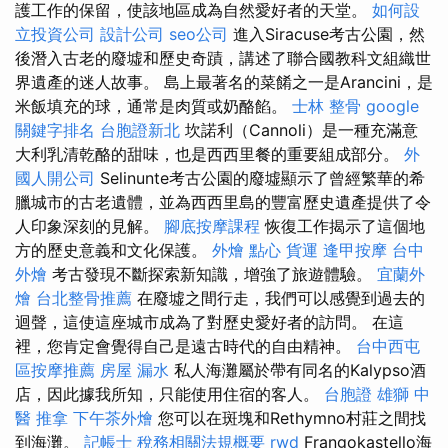
護工作的保留，使該地區成為自然愛好者的天堂。
如何設
立投資公司
設計公司
seo公司
進入Siracuse考古公園，然
後潛入古老的廢墟和歷史奇蹟，講述了聯合國教科文組織世
界遺產的迷人故事。 島上最著名的菜餚之一是Arancini，是
米飯填充的球，通常是肉質或奶酪餡。
士林 整骨
google
關鍵字排名
台胞證新北
坎諾利（Cannoli）是一種充滿意
大利乳清乾酪的甜味，也是西西里餐的重要組成部分。
外
國人開公司
Selinunte考古公園的廢墟顯示了曾經繁華的希
臘城市的古老遺體，並為西西里島的豐富歷史遺產提供了令
人印象深刻的見解。
腳底按摩課程
恢復工作揭示了這個地
方的歷史意義和文化保護。
外燴 點心
貨運
逢甲按摩
台中
外燴
考古發現不斷探索新知識，增強了旅遊體驗。
宜蘭外
燴
台北整骨推薦
在廢墟之間行走，我們可以感覺到過去的
迴聲，這使這座城市成為了對歷史愛好者的訪問。 在這
裡，您肯定會覺得自己是遠古時代的自由精神。
台中西屯
區按摩推薦
房屋 漏水
私人海灘屬於帶有同名的Kalypso酒
店，因此據我所知，只能使用住宿的客人。
台胞證 雄獅
中
醫 推拿
下午茶外燴
您可以在斑塊和Rethymno村莊之間找
到海灘。
記帳士 稅務相關法規概要
rwd
Frangokastello海