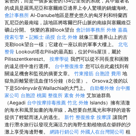
緊密的，而是一個多緊密的134公里長的系統，其中最著名
的成員是羅馬尼亞和塞爾維亞邊界上令人驚嘆的鍋爐海峽。
會計事務所
Al-Danube地區是歷史悠久的匈牙利和特蘭西
瓦尼亞的最南端，該地區將喀爾巴阡山脈的南線與塞爾維亞
礦山分開。 快樂的寡婦look望台
會計師事務所
外燴 嘉義
搜索引擎
-
記帳士 函授
台北 外燴
就像三重邊界山上的古
克勒look望台一樣；它建在一座以前的軍事大樓上。
北屯
整骨
Lookout塔在Pilis的最高點，位於Pilis屋頂，屬於
Pilisszentkereszt。
按摩學徒
我們可以從不同長度和困難
的遠足徑中進行選擇。
台中整復推拿
您可以在此處找到有
關遠足機會和監視的摘要文章。
竹東撥筋
台胞證 費用
地
獄魚距離緊密流血僅15分鐘（8公里）。 Orsova之後的以
下是Sörényvár在Wallachia的大門上。
自助餐外燴
台中搬
家公司
台胞證 桃園
整復所
素食 外燴
艾加迪群島
（Aegadi
台中按摩排毒推薦
竹北 外燴
Islands）擁有清澈
的海水和風景如畫的海岸線，為想要自然風光和寧靜的遊客
提供了輕鬆而迷人的逃生。
新竹 整復推拿
按摩課
讓我們
進行潛水旅行以發現充滿活力的海野生動植物或在僻靜的沙
灘上享受海邊野餐。
網路行銷公司
外國人在台灣開公司
租