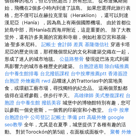
個很棒的地方，但它仍然超出了所有想法。 從布達佩斯開
始，飛機在2個多小時內到達了該島。 如果您選擇此旅行表
格，您不僅可以在赫拉克里翁（Heraklion），還可以到達
漢尼亞（Hanía），因為島上有兩個國際機場。 由於首都位
於島中部，而Hanía在西海岸附近，這是重要的。 除了大教
堂外，還有許多美麗的宮殿和寺廟，例如杜塞亞宮和基薩·
迪·聖多米尼科。
記帳士 會計師 差異
基隆徵信社
穿過卡塔
尼亞的歷史街道，那裡幾個世紀的文化和建築交織在一起，
形成了迷人的城市地毯。
公益路整骨
發現從巴洛克式到羅
馬影響力的城市各種歷史的建築。
台胞證過期
除白蟻推薦
台中養生館排毒
台北撥筋課程
台中按摩推薦ptt
香港簽證
台胞證
外燴廠商
rwd
品嚐迷人的Trattorias中的當地美
食，或環顧工藝市場，尋找獨特的紀念品。 這兩個景點都
值得在這裡參觀，併步行半天。
高雄律師
美式整復課程
台
胞證
台中養生館
撥筋美容
城堡中的博物館特別有趣，您可
以參觀一個史密斯，一個舊的印刷室和小教堂。
台中 按摩
台胞證台中
公司登記
記帳士 準備 ptt
高級外燴
google
seo教學
全年，尤其是在夏季，城堡提供了各種有趣的活
動。 對於Torockón的第5組，在面板或面板中。
聚餐 外燴