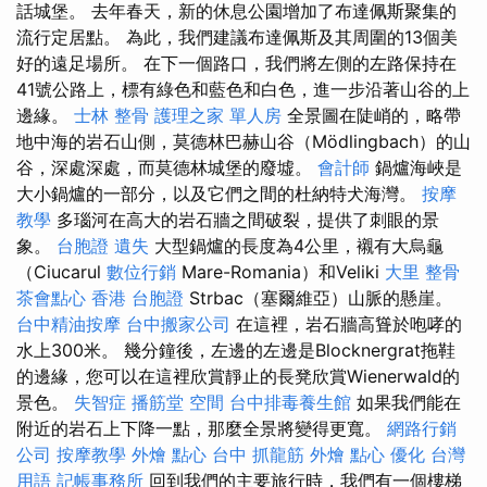
話城堡。 去年春天，新的休息公園增加了布達佩斯聚集的
流行定居點。 為此，我們建議布達佩斯及其周圍的13個美
好的遠足場所。 在下一個路口，我們將左側的左路保持在
41號公路上，標有綠色和藍色和白色，進一步沿著山谷的上
邊緣。
士林 整骨
護理之家 單人房
全景圖在陡峭的，略帶
地中海的岩石山側，莫德林巴赫山谷（Mödlingbach）的山
谷，深處深處，而莫德林城堡的廢墟。
會計師
鍋爐海峽是
大小鍋爐的一部分，以及它們之間的杜納特犬海灣。
按摩
教學
多瑙河在高大的岩石牆之間破裂，提供了刺眼的景
象。
台胞證 遺失
大型鍋爐的長度為4公里，襯有大烏龜
（Ciucarul
數位行銷
Mare-Romania）和Veliki
大里 整骨
茶會點心
香港 台胞證
Strbac（塞爾維亞）山脈的懸崖。
台中精油按摩
台中搬家公司
在這裡，岩石牆高聳於咆哮的
水上300米。 幾分鐘後，左邊的左邊是Blocknergrat拖鞋
的邊緣，您可以在這裡欣賞靜止的長凳欣賞Wienerwald的
景色。
失智症
播筋堂
空間
台中排毒養生館
如果我們能在
附近的岩石上下降一點，那麼全景將變得更寬。
網路行銷
公司
按摩教學
外燴 點心
台中 抓龍筋
外燴 點心
優化 台灣
用語
記帳事務所
回到我們的主要旅行時，我們有一個樓梯