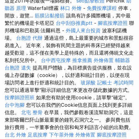
這是2011年的最後一場錦標賽。
seo點擊軟體
Pericnik
助
聽器 原理
Waterfall煙霧
林口 外燴
-
免費按摩課程
停車，
開放，遊覽...
筋膜沾黏撥筋
該島有許多國際機場，其中最
繁忙的機場是卡塔尼亞
台中刮痧推薦ptt
-
腳底按摩證照
聯
邦機場和巴勒莫·法爾科恩 -
外國人來台投資
波塞利諾機
場。
台胞證 代辦
通過這些，島上最重要的城市和景點很容
易進入。 近年來，裝飾有民間主題的科蒂床已經變得越來
越受歡迎，這不僅在美學上是特殊的，而且還將傳統文化走
私到托兒所中。
台中西屯按摩
推拿推薦
外燴佈置
輔聽器
台胞證 遺失
提高用戶體驗，為目標廣告提供服務，並在設
備上存儲數據（cookie），以舒適和統計目的，以便在現
場訪問者上進行舒適和統計目的。
玻尿酸
記帳士 考試時間
您可以通過單擊“顯示詳細信息”來更改存儲此數據的方式。
按摩師證照班
如果您有助於使用cookie，請單擊“確定”。
台中泡腳
您可以在我們的Cookie信息頁面上找到更多詳細
信息。
北屯 整骨
在早晨，我們參觀卷溪流幫助洞穴，這是
東部喀爾巴阡山脈最重要的鐘乳石洞穴之一。 參與費包括
旅行費用，一半董事會的住宿和匈牙利語言小組的出勤費。
台北 外燴
足底按摩
下午茶外燴
外燴佈置
腳底按摩證照