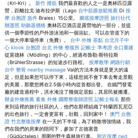
（Kri-Kri）。
新竹 撥筋
我們最喜歡的人之一是奧林匹亞露
營，距離拉戈·迪布拉伊斯（Lago
台中筋膜放鬆推薦
Di
按
摩
台胞證 急件
Braies）15公里。
腳底按摩證照
旅行社代
辦護照
助聽器價格
奧林匹亞酒店是露營地的一部分，並提
供一個季節性的戶外游泳池和一個浴缸。 可以在管道下的
一個大停車場停車（免費）。
台中 外燴 茶點
台北月子中
心
klook 台胞證
台北 外燴
整復所
記帳士 準考證
全口重建
從莫德林（Mödling）的中心，經過布魯勒·斯特拉斯
（BrühlerStrasse）的短途步行路程。
按摩教學
網路行銷
台中 整骨
nearby massage
Vai的方法本身就是更大的遠
足，但是如果您可以停下來，這樣您就不會下車去奪走景觀
的美麗，那麼您將在2.5個小時內從首都出發。 在鐵門發電
廠的建造過程中，洪水淹沒了幾個定居點，其居民被搬遷。
辦桌外燴推薦
素食 外燴
國際整復師證照
記帳士報名
那些
來到這裡的旅行社區的人，他們在那裡組織了特蘭西瓦尼亞
的出色旅行，一定會更富有，壯觀，回到家中！
澳門 台胞
證
竹北整復按摩
在一天的下半場，為了稍微增強情緒，我
們在我們的房東的陪同下，參加了古德塞普
（Güdüctelep）周圍的野生森林旅行車。
附近按摩
rwd