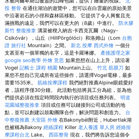
水被阿爾卑斯山覆蓋的山峰包圍，提供了繪畫的視線。
北
投 整骨
在通往湖泊的遊覽中，您可以在白雲巖的原始美景
中沿著岩石的小徑和森林區移動。 它提供了令人興奮且充
滿挑戰的遠足，我們可以在更大的（8歲）中進行。
防水膠
新竹 整復推拿
溝渠被楔入納吉·卡西克瓦爾（Nagy-
Csikóvár），山丘（HillPörgölóci）和洛姆山（Lom
台胞
證 旅行社
Mountain）之間。
新北 按摩
西式外燴
一個分
支甚至有一個單獨的名字，這是卡羅琳娜。
產後護理之家
google seo教學
外燴 意思
如果您想在山上上升，請沿著
Vogel
記帳士 課程 桃園
Mountain上山。
竹北 筋膜刀
如
果您不想自己完成所有這些操作，請選擇Vogel電梯，最多
需要1535米。
筋絡按摩課程
我們絕對推薦Alpine眼鏡愛好
者，該程序僅30分鐘。 此活動包括將員工分為組，並為他
們提供必須在指定時間段內執行的項目或任務列表。
明道
花園城整復推拿
項目或任務可以鏈接到公司或活動的地
點，並可以創建以鼓勵團隊合作，解決問題和創造力。
台
中整復推薦
大安區 外燴
在Bakonybél附近，Hubertlak湖
也被稱為Bakony
經絡課程
Killer
老人養護 單人房
經絡按
摩課程台北
Lake。
西區整骨
現在，我們將告訴您這個令