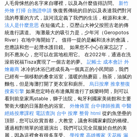
人毛骨悚然的名字來自哪裡，以及為什麼值得訪問。
新竹
外燴
打掃
台胞證申請
恢復舊傳統的目的以及表達我們對河
流的尊重的方式，該河流定義了我們的生活，根源和未來。
法人是什麼意思
在短儀式上，亞歷山大神父按照古老的傳
統進行講道。 海灘最大的吸引力是，少年河（Geropotos
River）在地中海開始了。 值得一提的是鹹和淡水的會議，
您應該和您一起潛水護目鏡。 如果您不小心在家忘記了，
則不應灰心，您可以在當地租用它。 在2022年，通過在洗
澡前祝福Tisza實現了一個古老的夢。
記帳士 成本會計
外
燴廠商
冰冷的沐浴已經成長為一個真正的小民間節，我們
已經有一個移動的桑拿浴室，溫暖的熱蘑菇，熱茶，油膩的
麵包，但是海灘打開了更衣室和廁所。
烏日按摩
推拿整復
搜索引擎
如果您定時在布達佩斯進行了娛樂時間，則可以
看到前皇家馬stable，獅子法院，匈牙利國家美術館和主要
警衛大樓的日落顏色的浴室。
外燴佈置
台中律師推薦
中醫
經絡按摩課程
電話查詢
台中 按摩 整骨
html
從釣魚堡壘的
頂部，您可以欣賞首都，大教堂，議會和國家劇院的橋樑。
通過相對簡單的巡迴演出，我們可以完全屈服於自然的美
麗，因為這裡會有很多享受。
學按摩
高雄搬家
天花板 漏