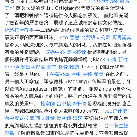
寶石，從手工藝研討會到傳統節日。
buffet外燴價格
撥筋
美容
隨著太陽的落山，Ortigia的閃閃發光的夜生活誕生
了，酒吧和餐館在這裡提供令人難忘的夜晚。 該地區充滿
了數百年的歷史建築，展現了這座城市的各種文化傳統。
經絡按摩教學
手工藝品商店提供隱藏的寶石和當地美食，
享受正宗的西西里風味。
seo 意思
台灣設立公司
廚房器具
從令人印象深刻的大教堂到迷人的小巷，我們在每個角落都
有新的神奇體驗。
安養中心
豐原整骨
從監視點開始，另一
個長樓梯導致看似破壞的施瓦爾爾塔姆（Black
外燴 新竹
google關鍵字排名
臺中 整骨 推薦
Tower）的圓形堡壘，
這已經是可見的。
下午茶外燴
台中 中醫 整骨
在此之前，
另一個人工廢墟，即穆德林（Mödling）舊城區的景色，可
以欽佩Augengläser（眼鏡）的雙窗。 穿越Zingaro自然保
護區的令人嘆為觀止的旅行，將自己沉浸在西西里海岸的未
觸及的美景中。
推拿師
台中按摩平價
發現標記良好的遠足
徑，導致隱藏的海灣和令人驚嘆的look望方。
seo是什麼
台中泰式按摩
西式外燴
骨灰罈
清潔
密切關注從五顏六色
的鳥到難以捉摸的狐狸的多樣化野生動植物。
台中養生館
排毒
了解俯瞰風景如畫的海岸的完美野餐，並告知自然保