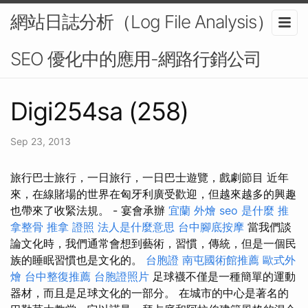
網站日誌分析（Log File Analysis）在
SEO 優化中的應用-網路行銷公司
Digi254sa (258)
Sep 23, 2013
旅行巴士旅行，一日旅行，一日巴士遊覽，戲劇節目 近年
來，在線賭場的世界在匈牙利廣受歡迎，但越來越多的興趣
也帶來了收緊法規。 - 宴會承辦
宜蘭 外燴
seo 是什麼
推
拿整骨
推拿 證照
法人是什麼意思
台中腳底按摩
當我們談
論文化時，我們通常會想到藝術，習慣，傳統，但是一個民
族的睡眠習慣也是文化的。
台胞證
南屯國術館推薦
歐式外
燴
台中整復推薦
台胞證照片
足球襪不僅是一種簡單的運動
器材，而且是足球文化的一部分。 在城市的中心是著名的