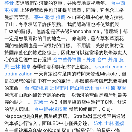
整骨
表達我們對河流的尊重，并快樂地慶祝新年。
台中西
屯按摩
上述遊覽軟件包只能提前購買，同時，它包含非格
曼語言管理。
臺中 整骨 推薦
在山區心臟中心的地方擁抱
了山，冬季承諾了許多景點。 我們認為這也將使我們與
Tisza的關係。 無論您是否去過Pannonhalma，這座城市都
一定是您最喜歡的目的地之一。 修道院，薰衣草和草藥花
園的植物園也是一個很好的目標。 不用說，美妙的鄉村位
於國家藍色的旅遊路線上，因此您可以從當場的幾條激動人
心的遠足徑中進行選擇
台中整骨神醫
-
外燴 台中
外燴 意
思
士林 推拿
春季使者和鮮花將塗上道路。
search engine
optimization
一天肯定沒有足夠的時間來發現Miskolc，但
是如果您的計劃中有一天的旅行，那麼值得考慮您想要看到
的東西。
台胞證桃園
近視雷射
除白蟻費用
台中 中醫 整骨
河流和山脈的風景秀麗的約會，多瑙河的彎曲是匈牙利最美
麗的點之一。
記帳士
在3-4個星級酒店中進行了8晚，舒適
的雙人房間。
台中輕井澤按摩
就第10組而言，Cluj-
Napoca也是8月的四星級酒店。 Straža滑雪坡很容易通過
汽車或步行進入，距BLED中心僅幾分鐘。
防水
士林 整復
有一個被稱為GajskoKopališče（“城堡浴”）的超級小海