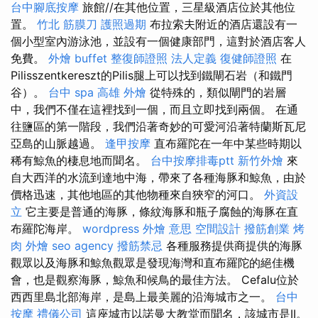
台中腳底按摩
旅館//在其他位置，三星級酒店位於其他位
置。
竹北 筋膜刀
護照過期
布拉索夫附近的酒店還設有一
個小型室內游泳池，並設有一個健康部門，這對於酒店客人
免費。
外燴 buffet
整復師證照
法人定義
復健師證照
在
Pilisszentkereszt的Pilis腿上可以找到鐵閘石岩（和鐵門
谷）。
台中 spa
高雄 外燴
從特殊的，類似閘門的岩層
中，我們不僅在這裡找到一個，而且立即找到兩個。 在通
往鹽區的第一階段，我們沿著奇妙的可愛河沿著特蘭斯瓦尼
亞島的山脈越過。
逢甲按摩
直布羅陀在一年中某些時期以
稀有鯨魚的棲息地而聞名。
台中按摩排毒ptt
新竹外燴
來
自大西洋的水流到達地中海，帶來了各種海豚和鯨魚，由於
價格迅速，其他地區的其他物種來自狹窄的河口。
外資設
立
它主要是普通的海豚，條紋海豚和瓶子腐蝕的海豚在直
布羅陀海岸。
wordpress
外燴 意思
空間設計
撥筋創業
烤
肉 外燴
seo agency
撥筋禁忌
各種服務提供商提供的海豚
觀眾以及海豚和鯨魚觀眾是發現海灣和直布羅陀的絕佳機
會，也是觀察海豚，鯨魚和候鳥的最佳方法。 Cefalu位於
西西里島北部海岸，是島上最美麗的沿海城市之一。
台中
按摩
禮儀公司
這座城市以諾曼大教堂而聞名，該城市是II。